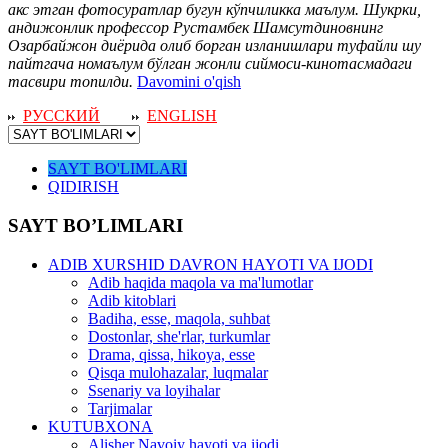
акс этган фотосуратлар бугун кўпчиликка маълум. Шукрки,
андижонлик профессор Рустамбек Шамсутдиновнинг
Озарбайжон диёрида олиб борган изланишлари туфайли шу
пайтгача номаълум бўлган жонли сиймоси-кинотасмадаги
тасвири топилди.
Davomini o'qish
РУССКИЙ
ENGLISH
SAYT BO'LIMLARI
QIDIRISH
SAYT BO’LIMLARI
ADIB XURSHID DAVRON HAYOTI VA IJODI
Adib haqida maqola va ma'lumotlar
Adib kitoblari
Badiha, esse, maqola, suhbat
Dostonlar, she'rlar, turkumlar
Drama, qissa, hikoya, esse
Qisqa mulohazalar, luqmalar
Ssenariy va loyihalar
Tarjimalar
KUTUBXONA
Alisher Navoiy hayoti va ijodi