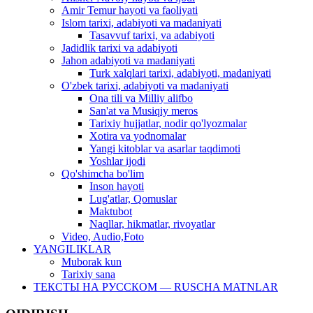
Amir Temur hayoti va faoliyati
Islom tarixi, adabiyoti va madaniyati
Tasavvuf tarixi, va adabiyoti
Jadidlik tarixi va adabiyoti
Jahon adabiyoti va madaniyati
Turk xalqlari tarixi, adabiyoti, madaniyati
O'zbek tarixi, adabiyoti va madaniyati
Ona tili va Milliy alifbo
San'at va Musiqiy meros
Tarixiy hujjatlar, nodir qo'lyozmalar
Xotira va yodnomalar
Yangi kitoblar va asarlar taqdimoti
Yoshlar ijodi
Qo'shimcha bo'lim
Inson hayoti
Lug'atlar, Qomuslar
Maktubot
Naqllar, hikmatlar, rivoyatlar
Video, Audio,Foto
YANGILIKLAR
Muborak kun
Tarixiy sana
ТЕКСТЫ НА РУССКОМ — RUSCHA MATNLAR