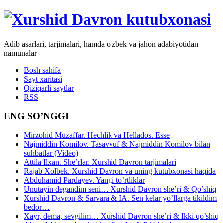
Adib asarlari, tarjimalari, hamda o'zbek va jahon adabiyotidan
namunalar
Bosh sahifa
Sayt xaritasi
Qiziqarli saytlar
RSS
ENG SO’NGGI
Mirzohid Muzaffar. Hechlik va Hellados. Esse
Najmiddin Komilov. Tasavvuf & Najmiddin Komilov bilan
suhbatlar (Video)
Attila Ilxan. She’rlar. Xurshid Davron tarjimalari
Rajab Xolbek. Xurshid Davron va uning kutubxonasi haqida
Abduhamid Pardayev. Yangi to’rtliklar
Unutayin degandim seni… Xurshid Davron she’ri & Qo’shiq
Xurshid Davron & Sarvara & IA. Sen kelar yo’llarga tikildim
bedor…
Xayr, dema, sevgilim… Xurshid Davron she’ri & Ikki qo’shiq