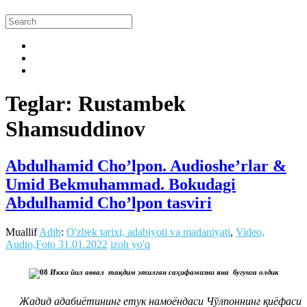
Teglar: Rustambek
Shamsuddinov
Abdulhamid Cho’lpon. Audioshe’rlar &
Umid Bekmuhammad. Bokudagi
Abdulhamid Cho’lpon tasviri
Muallif
Adib
:
O'zbek tarixi, adabiyoti va madaniyati
,
Video,
Audio,Foto
31.01.2022
izoh yo'q
Икки йил аввал тақдим этилган саҳифамизни яна бугунга олдик
Жадид адабиётининг етук намоёндаси Чўлпоннинг қиёфаси