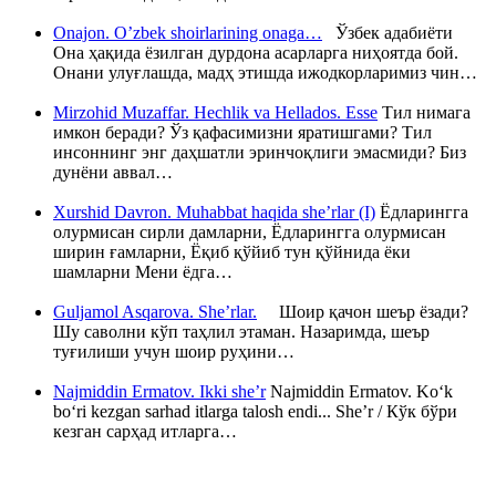
Onajon. O’zbek shoirlarining onaga…
Ўзбек адабиёти
Она ҳақида ёзилган дурдона асарларга ниҳоятда бой.
Онани улуғлашда, мадҳ этишда ижодкорларимиз чин…
Mirzohid Muzaffar. Hechlik va Hellados. Esse
Тил нимага
имкон беради? Ўз қафасимизни яратишгами? Тил
инсоннинг энг даҳшатли эринчоқлиги эмасмиди? Биз
дунёни аввал…
Xurshid Davron. Muhabbat haqida she’rlar (I)
Ёдларингга
олурмисан сирли дамларни, Ёдларингга олурмисан
ширин ғамларни, Ёқиб қўйиб тун қўйнида ёки
шамларни Мени ёдга…
Guljamol Asqarova. She’rlar.
Шоир қачон шеър ёзади?
Шу саволни кўп таҳлил этаман. Назаримда, шеър
туғилиши учун шоир руҳини…
Najmiddin Ermatov. Ikki she’r
Najmiddin Ermatov. Ko‘k
bo‘ri kezgan sarhad itlarga talosh endi... She’r / Кўк бўри
кезган сарҳад итларга…