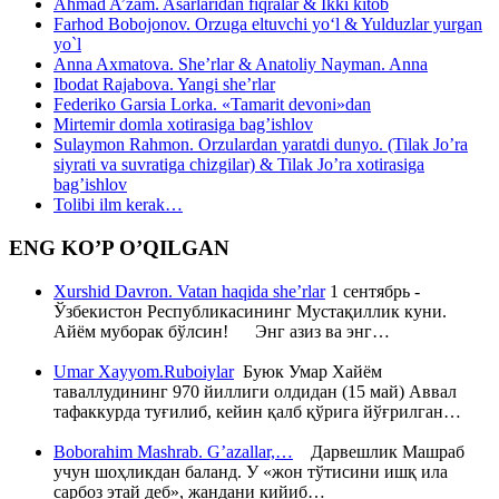
Ahmad A’zam. Asarlaridan fiqralar & Ikki kitob
Farhod Bobojonov. Orzuga eltuvchi yo‘l & Yulduzlar yurgan
yo`l
Anna Axmatova. She’rlar & Anatoliy Nayman. Anna
Ibodat Rajabova. Yangi she’rlar
Federiko Garsia Lorka. «Tamarit devoni»dan
Mirtemir domla xotirasiga bag’ishlov
Sulaymon Rahmon. Orzulardan yaratdi dunyo. (Tilak Jo’ra
siyrati va suvratiga chizgilar) & Tilak Jo’ra xotirasiga
bag’ishlov
Tolibi ilm kerak…
ENG KO’P O’QILGAN
Xurshid Davron. Vatan haqida she’rlar
1 сентябрь -
Ўзбекистон Республикасининг Мустақиллик куни.
Айём муборак бўлсин! Энг азиз ва энг…
Umar Xayyom.Ruboiylar
Буюк Умар Хайём
таваллудининг 970 йиллиги олдидан (15 май) Аввал
тафаккурда туғилиб, кейин қалб қўрига йўғрилган…
Boborahim Mashrab. G’azallar,…
Дарвешлик Машраб
учун шоҳликдан баланд. У «жон тўтисини ишқ ила
сарбоз этай деб», жандани кийиб…