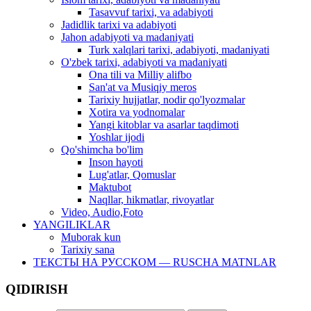
Tasavvuf tarixi, va adabiyoti
Jadidlik tarixi va adabiyoti
Jahon adabiyoti va madaniyati
Turk xalqlari tarixi, adabiyoti, madaniyati
O'zbek tarixi, adabiyoti va madaniyati
Ona tili va Milliy alifbo
San'at va Musiqiy meros
Tarixiy hujjatlar, nodir qo'lyozmalar
Xotira va yodnomalar
Yangi kitoblar va asarlar taqdimoti
Yoshlar ijodi
Qo'shimcha bo'lim
Inson hayoti
Lug'atlar, Qomuslar
Maktubot
Naqllar, hikmatlar, rivoyatlar
Video, Audio,Foto
YANGILIKLAR
Muborak kun
Tarixiy sana
ТЕКСТЫ НА РУССКОМ — RUSCHA MATNLAR
QIDIRISH