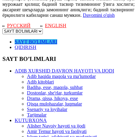
мурожаат қилиш; бадиий тасвир тизимининг ўзига хослиги;
аксарият шеърларда замоннинг аниқлиги; бадиий тасвирнинг
ёрқинлиги кабиларни санаш мумкин.
Davomini o'qish
РУССКИЙ
ENGLISH
SAYT BO'LIMLARI
QIDIRISH
SAYT BO’LIMLARI
ADIB XURSHID DAVRON HAYOTI VA IJODI
Adib haqida maqola va ma'lumotlar
Adib kitoblari
Badiha, esse, maqola, suhbat
Dostonlar, she'rlar, turkumlar
Drama, qissa, hikoya, esse
Qisqa mulohazalar, luqmalar
Ssenariy va loyihalar
Tarjimalar
KUTUBXONA
Alisher Navoiy hayoti va ijodi
Amir Temur hayoti va faoliyati
Islom tarixi, adabiyoti va madaniyati