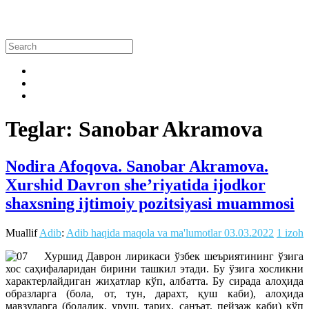
Teglar: Sanobar Akramova
Nodira Afoqova. Sanobar Akramova.
Xurshid Davron she’riyatida ijodkor
shaxsning ijtimoiy pozitsiyasi muammosi
Muallif
Adib
:
Adib haqida maqola va ma'lumotlar
03.03.2022
1 izoh
Хуршид Даврон лирикаси ўзбек шеъриятининг ўзига
хос саҳифаларидан бирини ташкил этади. Бу ўзига хосликни
характерлайдиган жиҳатлар кўп, албатта. Бу сирада алоҳида
образларга (бола, от, тун, дарахт, қуш каби), алоҳида
мавзуларга (болалик, уруш, тарих, санъат, пейзаж каби) кўп