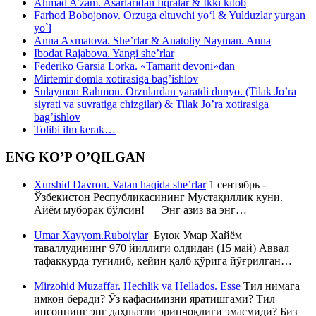
Ahmad A’zam. Asarlaridan fiqralar & Ikki kitob
Farhod Bobojonov. Orzuga eltuvchi yo‘l & Yulduzlar yurgan
yo`l
Anna Axmatova. She’rlar & Anatoliy Nayman. Anna
Ibodat Rajabova. Yangi she’rlar
Federiko Garsia Lorka. «Tamarit devoni»dan
Mirtemir domla xotirasiga bag’ishlov
Sulaymon Rahmon. Orzulardan yaratdi dunyo. (Tilak Jo’ra
siyrati va suvratiga chizgilar) & Tilak Jo’ra xotirasiga
bag’ishlov
Tolibi ilm kerak…
ENG KO’P O’QILGAN
Xurshid Davron. Vatan haqida she’rlar
1 сентябрь -
Ўзбекистон Республикасининг Мустақиллик куни.
Айём муборак бўлсин! Энг азиз ва энг…
Umar Xayyom.Ruboiylar
Буюк Умар Хайём
таваллудининг 970 йиллиги олдидан (15 май) Аввал
тафаккурда туғилиб, кейин қалб қўрига йўғрилган…
Mirzohid Muzaffar. Hechlik va Hellados. Esse
Тил нимага
имкон беради? Ўз қафасимизни яратишгами? Тил
инсоннинг энг даҳшатли эринчоқлиги эмасмиди? Биз