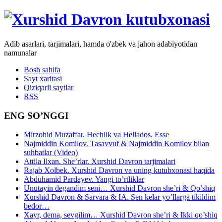
Adib asarlari, tarjimalari, hamda o'zbek va jahon adabiyotidan
namunalar
Bosh sahifa
Sayt xaritasi
Qiziqarli saytlar
RSS
ENG SO’NGGI
Mirzohid Muzaffar. Hechlik va Hellados. Esse
Najmiddin Komilov. Tasavvuf & Najmiddin Komilov bilan
suhbatlar (Video)
Attila Ilxan. She’rlar. Xurshid Davron tarjimalari
Rajab Xolbek. Xurshid Davron va uning kutubxonasi haqida
Abduhamid Pardayev. Yangi to’rtliklar
Unutayin degandim seni… Xurshid Davron she’ri & Qo’shiq
Xurshid Davron & Sarvara & IA. Sen kelar yo’llarga tikildim
bedor…
Xayr, dema, sevgilim… Xurshid Davron she’ri & Ikki qo’shiq