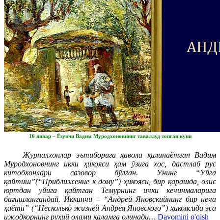
16 январ – Ёзувчи Вадим Муродхоновнинг таваллуд топган куни
Журналхонлар эътиборига ҳавола қилинаётган Вадим
Муродхоновнинг икки ҳикояси ҳам ўзига хос, дастлаб рус
китобхонлари сазовор бўлган. Унинг “Уйга
қайтиш”(“Приближение к дому”) ҳикояси, бир қарашда, олис
юртдан уйига қайтган Темурнинг ички кечинмаларига
бағишлангандай. Иккинчи – “Андрей Яновскийнинг бир неча
ҳаёти” (“Несколько жизней Андрея Яновского”) ҳикоясида эса
ижодкорнинг руҳий олами қаламга олинади…
Davomini o'qish