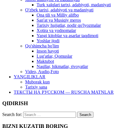
Turk xalqlari tarixi, adabiyoti, madaniyati
O'zbek tarixi, adabiyoti va madaniyati
Ona tili va Milliy alifbo
San'at va Musiqiy meros
Tarixiy hujjatlar, nodir qo'lyozmalar
Xotira va yodnomalar
Yangi kitoblar va asarlar taqdimoti
Yoshlar ijodi
Qo'shimcha bo'lim
Inson hayoti
Lug'atlar, Qomuslar
Maktubot
Naqllar, hikmatlar, rivoyatlar
Video, Audio,Foto
YANGILIKLAR
Muborak kun
Tarixiy sana
ТЕКСТЫ НА РУССКОМ — RUSCHA MATNLAR
QIDIRISH
Search for:
BIZNI KUZATIB BORING