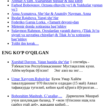
Ahmad A’zam. Asarlaridan fiqralar & Ikki kitob
Farhod Bobojonov. Orzuga eltuvchi yo‘l & Yulduzlar yurgan
yo`l
Anna Axmatova. She’rlar & Anatoliy Nayman. Anna
Ibodat Rajabova. Yangi she’rlar
Federiko Garsia Lorka. «Tamarit devoni»dan
Mirtemir domla xotirasiga bag’ishlov
Sulaymon Rahmon. Orzulardan yaratdi dunyo. (Tilak Jo’ra
siyrati va suvratiga chizgilar) & Tilak Jo’ra xotirasiga
bag’ishlov
Tolibi ilm kerak…
ENG KO’P O’QILGAN
Xurshid Davron. Vatan haqida she’rlar
1 сентябрь -
Ўзбекистон Республикасининг Мустақиллик куни.
Айём муборак бўлсин! Энг азиз ва энг…
Umar Xayyom.Ruboiylar
Буюк Умар Хайём
таваллудининг 970 йиллиги олдидан (15 май) Аввал
тафаккурда туғилиб, кейин қалб қўрига йўғрилган…
Boborahim Mashrab. G’azallar,…
Дарвешлик Машраб
учун шоҳликдан баланд. У «жон тўтисини ишқ ила
сарбоз этай деб», жандани кийиб…