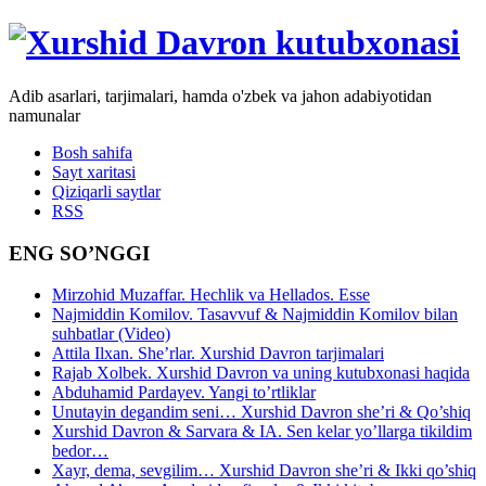
Adib asarlari, tarjimalari, hamda o'zbek va jahon adabiyotidan
namunalar
Bosh sahifa
Sayt xaritasi
Qiziqarli saytlar
RSS
ENG SO’NGGI
Mirzohid Muzaffar. Hechlik va Hellados. Esse
Najmiddin Komilov. Tasavvuf & Najmiddin Komilov bilan
suhbatlar (Video)
Attila Ilxan. She’rlar. Xurshid Davron tarjimalari
Rajab Xolbek. Xurshid Davron va uning kutubxonasi haqida
Abduhamid Pardayev. Yangi to’rtliklar
Unutayin degandim seni… Xurshid Davron she’ri & Qo’shiq
Xurshid Davron & Sarvara & IA. Sen kelar yo’llarga tikildim
bedor…
Xayr, dema, sevgilim… Xurshid Davron she’ri & Ikki qo’shiq