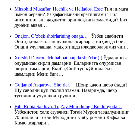
Mirzohid Muzaffar. Hechlik va Hellados. Esse
Тил нимага
имкон беради? Ўз қафасимизни яратишгами? Тил
инсоннинг энг даҳшатли эринчоқлиги эмасмиди? Биз
дунёни аввал…
Onajon. O’zbek shoirlarining onaga…
Ўзбек адабиёти
Она ҳақида ёзилган дурдона асарларга ниҳоятда бой.
Онани улуғлашда, мадҳ этишда ижодкорларимиз чин…
Xurshid Davron. Muhabbat haqida she’rlar (I)
Ёдларингга
олурмисан сирли дамларни, Ёдларингга олурмисан
ширин ғамларни, Ёқиб қўйиб тун қўйнида ёки
шамларни Мени ёдга…
Guljamol Asqarova. She’rlar.
Шоир қачон шеър ёзади?
Шу саволни кўп таҳлил этаман. Назаримда, шеър
туғилиши учун шоир руҳини…
Bibi Robia Saidova. Tog‘ay Murodning “Bu dunyoda…
Ўзбекистон халқ ёзувчиси Тоғай Мурод таваллудининг
70 йиллиги Тоғай Муроднинг ушбу романи Кафка ва
Камю асарлари…