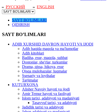
РУССКИЙ
ENGLISH
SAYT BO'LIMLARI
QIDIRISH
SAYT BO’LIMLARI
ADIB XURSHID DAVRON HAYOTI VA IJODI
Adib haqida maqola va ma'lumotlar
Adib kitoblari
Badiha, esse, maqola, suhbat
Dostonlar, she'rlar, turkumlar
Drama, qissa, hikoya, esse
Qisqa mulohazalar, luqmalar
Ssenariy va loyihalar
Tarjimalar
KUTUBXONA
Alisher Navoiy hayoti va ijodi
Amir Temur hayoti va faoliyati
Islom tarixi, adabiyoti va madaniyati
Tasavvuf tarixi, va adabiyoti
Jadidlik tarixi va adabiyoti
Jahon adabiyoti va madaniyati