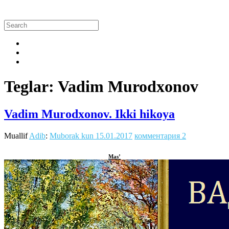
Teglar: Vadim Murodxonov
Vadim Murodxonov. Ikki hikoya
Muallif
Adib
:
Muborak kun
15.01.2017
комментария 2
Mas’