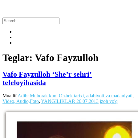
Teglar: Vafo Fayzulloh
Vafo Fayzulloh ‘She’r sehri’
teleloyihasida
Muallif
Adib
:
Muborak kun
,
O'zbek tarixi, adabiyoti va madaniyati
,
Video, Audio,Foto
,
YANGILIKLAR
26.07.2013
izoh yo'q