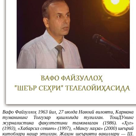
Вафо Файзуллоҳ 1963 йил, 27 июлда Навоий вилояти, Кармана
туманининг Тоғгузар қишлоғида туғилган. ТошДУнинг
журналистика факултетини тамомлаган (1986). «Ҳуг»
(1993), «Хабарсиз севинч» (1997), «Мангу лаҳза» (2000) шеърий
китоблари нашр этилган. Жаҳон шеърияти вакиллари — Ш.