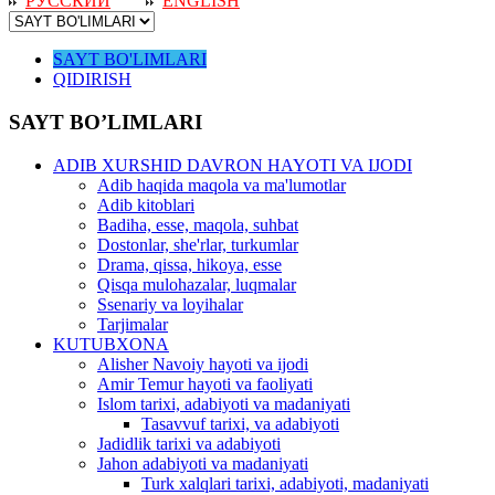
РУССКИЙ
ENGLISH
SAYT BO'LIMLARI
QIDIRISH
SAYT BO’LIMLARI
ADIB XURSHID DAVRON HAYOTI VA IJODI
Adib haqida maqola va ma'lumotlar
Adib kitoblari
Badiha, esse, maqola, suhbat
Dostonlar, she'rlar, turkumlar
Drama, qissa, hikoya, esse
Qisqa mulohazalar, luqmalar
Ssenariy va loyihalar
Tarjimalar
KUTUBXONA
Alisher Navoiy hayoti va ijodi
Amir Temur hayoti va faoliyati
Islom tarixi, adabiyoti va madaniyati
Tasavvuf tarixi, va adabiyoti
Jadidlik tarixi va adabiyoti
Jahon adabiyoti va madaniyati
Turk xalqlari tarixi, adabiyoti, madaniyati