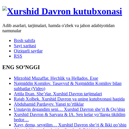
Adib asarlari, tarjimalari, hamda o'zbek va jahon adabiyotidan
namunalar
Bosh sahifa
Sayt xaritasi
Qiziqarli saytlar
RSS
ENG SO’NGGI
Mirzohid Muzaffar. Hechlik va Hellados. Esse
Najmiddin Komilov. Tasavvuf & Najmiddin Komilov bilan
suhbatlar (Video)
Attila Ilxan. She’rlar. Xurshid Davron tarjimalari
Rajab Xolbek. Xurshid Davron va uning kutubxonasi haqida
Abduhamid Pardayev. Yangi to’rtliklar
Unutayin degandim seni… Xurshid Davron she’ri & Qo’shiq
Xurshid Davron & Sarvara & IA. Sen kelar yo’llarga tikildim
bedor…
Xayr, dema, sevgilim… Xurshid Davron she’ri & Ikki qo’shiq