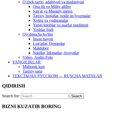
O'zbek tarixi, adabiyoti va madaniyati
Ona tili va Milliy alifbo
San'at va Musiqiy meros
Tarixiy hujjatlar, nodir qo'lyozmalar
Xotira va yodnomalar
Yangi kitoblar va asarlar taqdimoti
Yoshlar ijodi
Qo'shimcha bo'lim
Inson hayoti
Lug'atlar, Qomuslar
Maktubot
Naqllar, hikmatlar, rivoyatlar
Video, Audio,Foto
YANGILIKLAR
Muborak kun
Tarixiy sana
ТЕКСТЫ НА РУССКОМ — RUSCHA MATNLAR
QIDIRISH
Search for:
BIZNI KUZATIB BORING