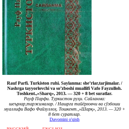
Rauf Parfi. Turkiston ruhi. Saylanma: she’rlar,tarjimalar. /
Nashrga tayyorlovchi va so’zboshi muallifi Vafo Fayzulloh.
Toshkent.,»Sharq», 2013. — 320 + 8 bet suratlar.
Рауф Парфи. Туркистон руҳи. Сайланма:
шеърлар,таржималар. / Нашрга тайёрловчи ва сўзбоши
муаллифи Вафо Файзуллоҳ. Тошкент.,»Шарқ», 2013. — 320 +
8 бет суратлар.
Davomini o'qish