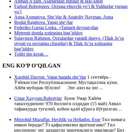
Ahmad A’zam. Asarlaridan fiqralar & Ikki kitob
Farhod Bobojonov. Orzuga eltuvchi yo‘l & Yulduzlar yurgan
yo`l
Anna Axmatova. She’rlar & Anatoliy Nayman. Anna
Ibodat Rajabova. Yangi she’rlar
Federiko Garsia Lorka. «Tamarit devoni»dan
Mirtemir domla xotirasiga bag’ishlov
Sulaymon Rahmon. Orzulardan yaratdi dunyo. (Tilak Jo’ra
siyrati va suvratiga chizgilar) & Tilak Jo’ra xotirasiga
bag’ishlov
Tolibi ilm kerak…
ENG KO’P O’QILGAN
Xurshid Davron. Vatan haqida she’rlar
1 сентябрь -
Ўзбекистон Республикасининг Мустақиллик куни.
Айём муборак бўлсин! Энг азиз ва энг…
Umar Xayyom.Ruboiylar
Буюк Умар Хайём
таваллудининг 970 йиллиги олдидан (15 май) Аввал
тафаккурда туғилиб, кейин қалб қўрига йўғрилган…
Mirzohid Muzaffar. Hechlik va Hellados. Esse
Тил нимага
имкон беради? Ўз қафасимизни яратишгами? Тил
инсоннинг энг даҳшатли эринчоқлиги эмасмиди? Биз