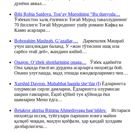
дунёни аввал…
Bibi Robia Saidova. Tog‘ay Murodning “Bu dunyoda…
Ўзбекистон халқ ёзувчиси Тоғай Мурод таваллудининг
70 йиллиги Тоғай Муроднинг ушбу романи Кафка ва
Камю асарлари…
Boborahim Mashrab. G’azallar,…
Дарвешлик Машраб
учун шоҳликдан баланд. У «жон тўтисини ишқ ила
сарбоз этай деб», жандани кийиб…
Onajon. O’zbek shoirlarining onaga…
Ўзбек адабиёти
Она ҳақида ёзилган дурдона асарларга ниҳоятда бой.
Онани улуғлашда, мадҳ этишда ижодкорларимиз чин…
Xurshid Davron. Muhabbat haqida she’rlar (I)
Ёдларингга
олурмисан сирли дамларни, Ёдларингга олурмисан
ширин ғамларни, Ёқиб қўйиб тун қўйнида ёки
шамларни Мени ёдга…
Betakror aktrisa Rimma Ahmedovaga bag’ishlov.
Истараси
ниҳоятда иссиқ, туйғулари паришон юзига майин
қалқиб чиққан, маҳзун қиёфали, ҳар қандай ҳолдаям
дилбарлигича…