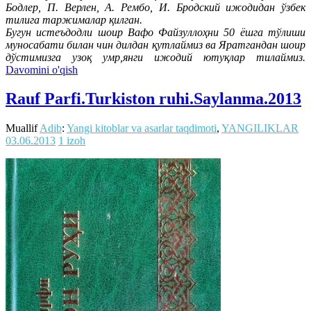
Бодлер, П. Верлен, А. Рембо, И. Бродский ижодидан ўзбек
тилига таржималар қилган.
Бугун истеъдодли шоир Вафо Файзуллоҳни 50 ёшга тўлиши
муносабати билан чин дилдан қутлаймиз ва Яратгандан шоир
дўстимизга узоқ умр,янги ижодий ютуқлар тилаймиз.
Davomini o'qish
Rauf Parfi.Turkiston ruhi.Saylanma.2013
Muallif
Adib
:
Yangi kitoblar va asarlar taqdimoti
,
YANGILIKLAR
03.06.2013
1 izoh