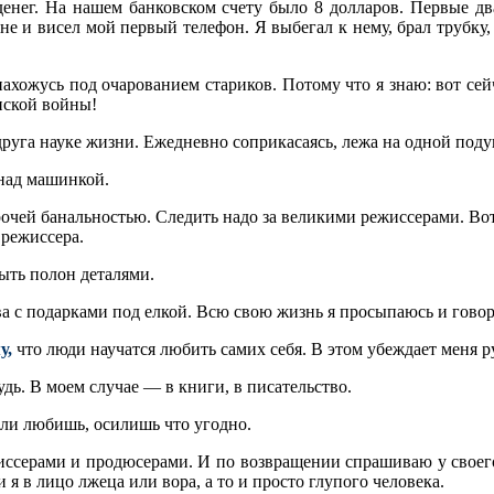
 денег. На нашем банковском счету было 8 долларов. Первые 
ене и висел мой первый телефон. Я выбегал к нему, брал трубку
ахожусь под очарованием стариков. Потому что я знаю: вот сей
нской войны!
 друга науке жизни. Ежедневно соприкасаясь, лежа на одной поду
над машинкой.
очей банальностью. Следить надо за великими режиссерами. Во
 режиссера.
ыть полон деталями.
а с подарками под елкой. Всю свою жизнь я просыпаюсь и говор
у,
что люди научатся любить самих себя. В этом убеждает меня р
дь. В моем случае — в книги, в писательство.
сли любишь, осилишь что угодно.
ссерами и продюсерами. И по возвращении спрашиваю у своего ж
 я в лицо лжеца или вора, а то и просто глупого человека.