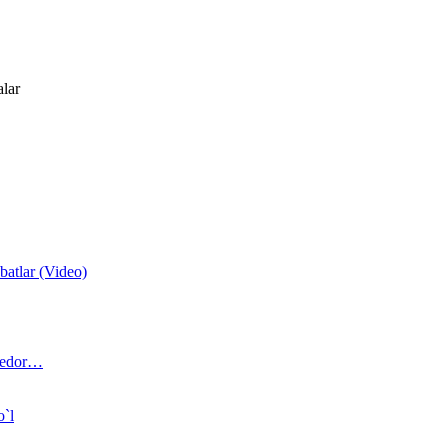
alar
atlar (Video)
 bedor…
o`l