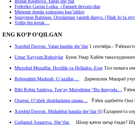
Ibodat Rajabova. Yangi she’rlar
Federiko Garsia Lorka. «Tamarit devoni»dan
Mirtemir domla xotirasiga bag’ishlov
Sulaymon Rahmon. Orzulardan yaratdi dunyo. (Tilak Jo’ra siyrati
Tolibi ilm kerak…
ENG KO’P O’QILGAN
Xurshid Davron. Vatan haqida she’rlar
1 сентябрь - Ўзбекис
Umar Xayyom.Ruboiylar
Буюк Умар Хайём таваллудининг 
Mirzohid Muzaffar. Hechlik va Hellados. Esse
Тил нимага им
Boborahim Mashrab. G’azallar,…
Дарвешлик Машраб учун ш
Bibi Robia Saidova. Tog‘ay Murodning “Bu dunyoda…
Ўзбек
Onajon. O’zbek shoirlarining onaga…
Ўзбек адабиёти Она ҳ
Xurshid Davron. Muhabbat haqida she’rlar (I)
Ёдларингга ол
Guljamol Asqarova. She’rlar.
Шоир қачон шеър ёзади? Шу с