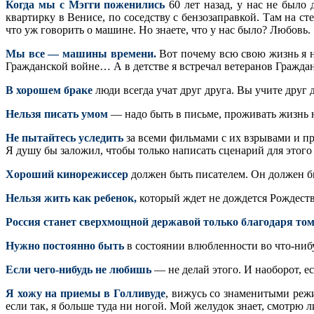
Когда мы с Мэгги поженились
60 лет назад, у нас не было
квартирку в Венисе, по соседству с бензозаправкой. Там на ст
что уж говорить о машине. Но знаете, что у нас было? Любовь.
Мы все — машины времени.
Вот почему всю свою жизнь я н
Гражданской войне… А в детстве я встречал ветеранов Гражда
В хорошем браке
люди всегда учат друг друга. Вы учите друг
Нельзя писать умом
— надо быть в письме, проживать жизнь 
Не пытайтесь уследить
за всеми фильмами с их взрывами и пр
Я душу бы заложил, чтобы только написать сценарий для этого
Хороший кинорежиссер
должен быть писателем. Он должен б
Нельзя жить как ребенок,
который ждет не дождется Рождеств
Россия станет сверхмощной державой только благодаря том
Нужно постоянно быть
в состоянии влюбленности во что-нибу
Если чего-нибудь не любишь
— не делай этого. И наоборот, е
Я хожу на приемы в Голливуде
, вижусь со знаменитыми режи
если так, я больше туда ни ногой. Мой желудок знает, смотрю ли