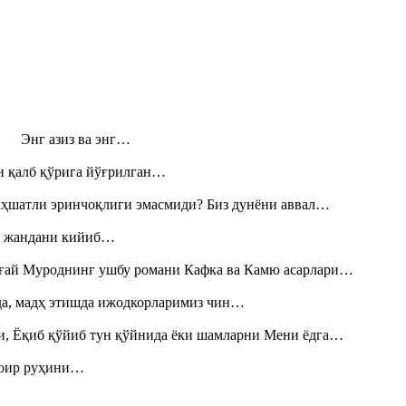
н! Энг азиз ва энг…
н қалб қўрига йўғрилган…
аҳшатли эринчоқлиги эмасмиди? Биз дунёни аввал…
», жандани кийиб…
Тоғай Муроднинг ушбу романи Кафка ва Камю асарлари…
шда, мадҳ этишда ижодкорларимиз чин…
и, Ёқиб қўйиб тун қўйнида ёки шамларни Мени ёдга…
шоир руҳини…