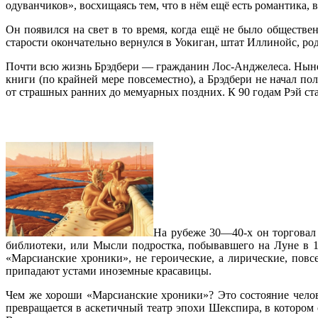
одуванчиков», восхищаясь тем, что в нём ещё есть романтика, 
Он появился на свет в то время, когда ещё не было обществ
старости окончательно вернулся в Уокиган, штат Иллинойс, род
Почти всю жизнь Брэдбери — гражданин Лос-Анджелеса. Ныне 
книги (по крайней мере повсеместно), а Брэдбери не начал п
от страшных ранних до мемуарных поздних. К 90 годам Рэй ст
На рубеже 30—40-х он торговал 
библиотеки, или Мысли подростка, побывавшего на Луне в 1
«Марсианские хроники», не героические, а лирические, повс
припадают устами иноземные красавицы.
Чем же хороши «Марсианские хроники»? Это состояние челов
превращается в аскетичный театр эпохи Шекспира, в котором