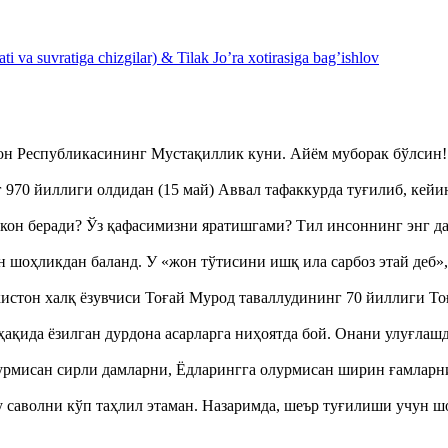
 va suvratiga chizgilar) & Tilak Jo’ra xotirasiga bag’ishlov
тон Республикасининг Мустақиллик куни. Айём муборак бўлси
970 йиллиги олдидан (15 май) Аввал тафаккурда туғилиб, кейи
кон беради? Ўз қафасимизни яратишгами? Тил инсоннинг энг д
оҳликдан баланд. У «жон тўтисини ишқ ила сарбоз этай деб
истон халқ ёзувчиси Тоғай Мурод таваллудининг 70 йиллиги 
ақида ёзилган дурдона асарларга ниҳоятда бой. Онани улуғла
урмисан сирли дамларни, Ёдларингга олурмисан ширин ғамларн
аволни кўп таҳлил этаман. Назаримда, шеър туғилиши учун 