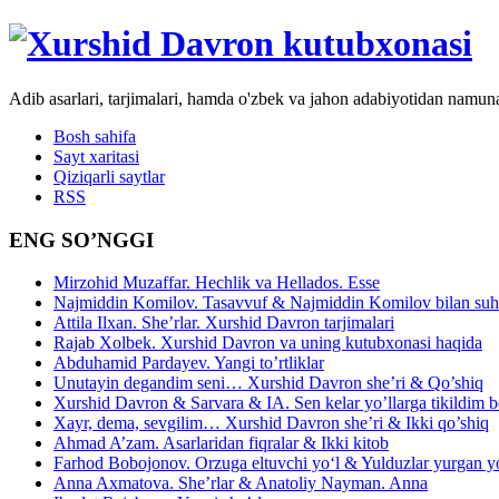
Adib asarlari, tarjimalari, hamda o'zbek va jahon adabiyotidan namun
Bosh sahifa
Sayt xaritasi
Qiziqarli saytlar
RSS
ENG SO’NGGI
Mirzohid Muzaffar. Hechlik va Hellados. Esse
Najmiddin Komilov. Tasavvuf & Najmiddin Komilov bilan suhb
Attila Ilxan. She’rlar. Xurshid Davron tarjimalari
Rajab Xolbek. Xurshid Davron va uning kutubxonasi haqida
Abduhamid Pardayev. Yangi to’rtliklar
Unutayin degandim seni… Xurshid Davron she’ri & Qo’shiq
Xurshid Davron & Sarvara & IA. Sen kelar yo’llarga tikildim
Xayr, dema, sevgilim… Xurshid Davron she’ri & Ikki qo’shiq
Ahmad A’zam. Asarlaridan fiqralar & Ikki kitob
Farhod Bobojonov. Orzuga eltuvchi yo‘l & Yulduzlar yurgan y
Anna Axmatova. She’rlar & Anatoliy Nayman. Anna