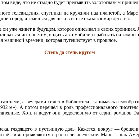
в том виде, что не стыдно будет предъявить золотоглазым пришел
енного телевидения, спутники не кружили над планетой, а Мар
ной город, и главным для него в итоге оказался мир детства.
он уже живёт в будущем, которое описывал в своих хрониках. Л
ользоваться интернетом, водить автомобили и работать на компь
ал машиной времени, которая путешествует в прошлое.
Степь да степь кругом
газетами, а вечерами сидел в библиотеке, занимаясь самообраз
932-м»). А потом перешёл в роль профессионального писателя 
едневные. Хоть и ведут они родословную от серии романов Эдг
ека, глядящего в пустынную даль. Кажется, вокруг — брошенн
 отчётливо проявляются страсти человеческие. Марс — как Аме