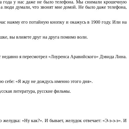
два года у нас даже не было телефона. Мы снимали крошечную
, а люди думали, что звонят мне домой. Не было даже телефона,
час нажму его потайную кнопку и окажусь в 1900 году. Или на
шке, вы влияете друг на друга помимо воли.
т недавно я пересмотрел «Лоуренса Аравийского» Дэвида Лина.
ю себе: «Я жду не дождусь именно этого дня».
усская литература, русские фильмы.
елудка: «Ну как?». И бывает, желудок отвечает: «Э-э-э-э». И