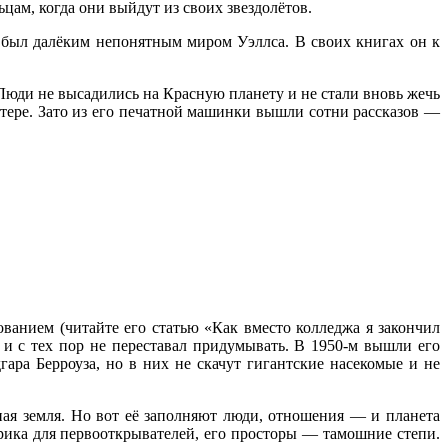
ьцам, когда они выйдут из своих звездолётов.
с был далёким непонятным миром Уэллса. В своих книгах он к
юди не высадились на Красную планету и не стали вновь жечь
ютере. Зато из его печатной машинки вышли сотни рассказов —
ованием (читайте его статью «Как вместо колледжа я закончил
и с тех пор не переставал придумывать. В 1950-м вышли его
ара Берроуза, но в них не скачут гигантские насекомые и не
ая земля. Но вот её заполняют люди, отношения — и планета
рика для первооткрывателей, его просторы — тамошние степи.