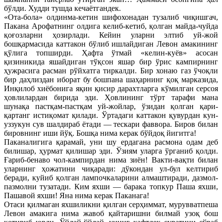
бўлди. Худди тушда кечаётгандек.
«Ота-бола» олдинма-кетин шифохонадан тузалиб чиқишгач,
Пакана Арофатнинг олдига келиб-кетиб, қолган майда-чуйда
қоғозларни ҳозирлади. Кейин уларни элтиб уй-жой
бошқармасида каттакон бўлиб ишлайдиган Левон амакининг
қўлига топширди. Ҳафта ўтмай «келин-куёв» асосан
қизиникида яшайдиган тўқсон яшар бир ўрис кампирнинг
ҳужрасига расман рўйхатга тиркалди. Бир хонаю газ ўчоқли
бир даҳлиздан иборат бу бошпана шаҳарнинг қоқ марказида,
Инқилоб хиёбонига яқин қисир дарахтларга кўмилган серсоя
ҳовлилардан бирида эди. Ҳовлининг тўрт тарафи мана
шунақа пастқам-пастқам уй-жойлар, ўзидан қолган қари-
қартанг истиқомат қилади. Ўртадаги каттакон қувурдан кун-
уззукун сув шалдираб ётади — тескари фаввора. Биров билан
бировнинг иши йўқ. Бошқа нима керак бўйдоқ йигитга!
Паканалигига қарамай, уни шу ердагана расмона одам деб
билишар, ҳурмат қилишар эди. Ўзиям уларга ўрганиб қолди.
Ғариб-бенаво чол-кампирдан нима зиён! Вакти-вақти билан
уларнинг ҳожатини чиқаради: дўкондан ул-бул келтириб
беради, куйиб қолган лампочкаларини алмаштиради, дазмол-
пазмолни тузатади. Ким яхши — барака топкур Паша яхши,
Пашавой яхши! Яна нима керак Паканага!
Отаси қилмаган яхшиликни қилган серҳиммат, мурувватпеша
Левон амакига нима жавоб қайтаришни билмай узоқ бош