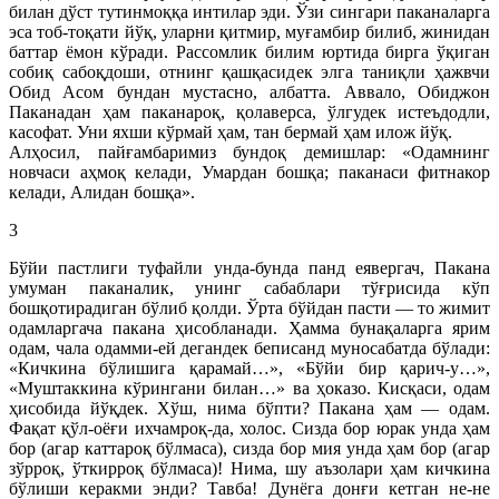
билан дўст тутинмоққа интилар эди. Ўзи сингари паканаларга
эса тоб-тоқати йўқ, уларни қитмир, муғамбир билиб, жинидан
баттар ёмон кўради. Рассомлик билим юртида бирга ўқиган
собиқ сабоқдоши, отнинг қашқасидек элга таниқли ҳажвчи
Обид Асом бундан мустасно, албатта. Аввало, Обиджон
Паканадан ҳам паканароқ, қолаверса, ўлгудек истеъдодли,
касофат. Уни яхши кўрмай ҳам, тан бермай ҳам илож йўқ.
Алҳосил, пайғамбаримиз бундоқ демишлар: «Одамнинг
новчаси аҳмоқ келади, Умардан бошқа; паканаси фитнакор
келади, Алидан бошқа».
3
Бўйи пастлиги туфайли унда-бунда панд еявергач, Пакана
умуман паканалик, унинг сабаблари тўғрисида кўп
бошқотирадиган бўлиб қолди. Ўрта бўйдан пасти — то жимит
одамларгача пакана ҳисобланади. Ҳамма бунақаларга ярим
одам, чала одамми-ей дегандек беписанд муносабатда бўлади:
«Кичкина бўлишига қарамай…», «Бўйи бир қарич-у…»,
«Муштаккина кўрингани билан…» ва ҳоказо. Кисқаси, одам
ҳисобида йўқдек. Хўш, нима бўпти? Пакана ҳам — одам.
Фақат қўл-оёғи ихчамроқ-да, холос. Сизда бор юрак унда ҳам
бор (агар каттароқ бўлмаса), сизда бор мия унда ҳам бор (агар
зўрроқ, ўткирроқ бўлмаса)! Нима, шу аъзолари ҳам кичкина
бўлиши керакми энди? Тавба! Дунёга донғи кетган не-не