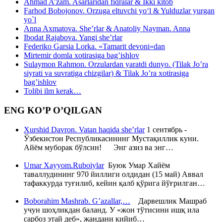
Ahmad A’zam. Asarlaridan fiqralar & Ikki kitob
Farhod Bobojonov. Orzuga eltuvchi yo‘l & Yulduzlar yurgan
yo`l
Anna Axmatova. She’rlar & Anatoliy Nayman. Anna
Ibodat Rajabova. Yangi she’rlar
Federiko Garsia Lorka. «Tamarit devoni»dan
Mirtemir domla xotirasiga bag’ishlov
Sulaymon Rahmon. Orzulardan yaratdi dunyo. (Tilak Jo’ra
siyrati va suvratiga chizgilar) & Tilak Jo’ra xotirasiga
bag’ishlov
Tolibi ilm kerak…
ENG KO’P O’QILGAN
Xurshid Davron. Vatan haqida she’rlar
1 сентябрь -
Ўзбекистон Республикасининг Мустақиллик куни.
Айём муборак бўлсин! Энг азиз ва энг…
Umar Xayyom.Ruboiylar
Буюк Умар Хайём
таваллудининг 970 йиллиги олдидан (15 май) Аввал
тафаккурда туғилиб, кейин қалб қўрига йўғрилган…
Boborahim Mashrab. G’azallar,…
Дарвешлик Машраб
учун шоҳликдан баланд. У «жон тўтисини ишқ ила
сарбоз этай деб», жандани кийиб…