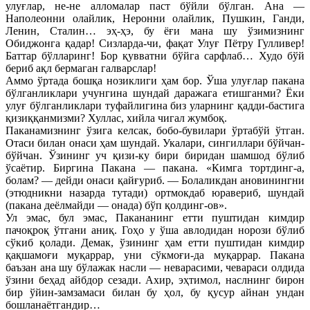
улуғлар, не-не алломалар паст бўйли бўлган. Ана —
Наполеонни олайлик, Неронни олайлик, Пушкин, Ганди,
Ленин, Сталин… эҳ-ҳэ, бу ёғи мана шу ўзимизнинг
Обиджонга қадар! Сизларда-чи, фақат Улуғ Пётру Гулливер!
Баттар бўлларинг! Бор қувватни бўйга сарфлаб… Худо бўй
бериб ақл бермаган галварслар!
Аммо ўртада бошқа нозиклиги ҳам бор. Ўша улуғлар пакана
бўлганликлари учунгина шундай даражага етишганми? Ёки
улуғ бўлганликлари туфайлигина биз уларнинг қадди-бастига
қизиққанмизми? Хуллас, хийла чигал жумбоқ.
Паканамизнинг ўзига келсак, бобо-бувилари ўртабўй ўтган.
Отаси билан онаси ҳам шундай. Укалари, сингиллари бўйчан-
бўйчан. Ўзининг уч қизи-ку бири биридан шамшод бўлиб
ўсаётир. Биргина Пакана — пакана. «Кимга тортдинг-а,
болам? — дейди онаси қайғуриб. — Болаликдан ановинингни
(этюдникни назарда тутади) ортмокдаб юравериб, шундай
(пакана деёлмайди — онада) бўп қолдинг-ов».
Ул эмас, бул эмас, Пакананинг етти пуштидан кимдир
пачоқроқ ўтгани аниқ. Гоҳо у ўша авлодидан норози бўлиб
сўкиб қолади. Демак, ўзининг ҳам етти пуштидан кимдир
қақшамоғи муқаррар, уни сўкмоғи-да муқаррар. Пакана
баъзан ана шу бўлажак насли — неварасими, чевараси олдида
ўзини беҳад айбдор сезади. Ахир, эҳтимол, наслнинг бирон
бир ўйин-замзамаси билан бу ҳол, бу қусур айнан ундан
бошланаётгандир…