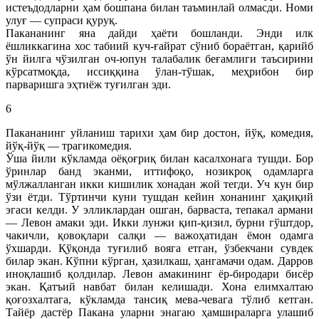
истеъдодларни ҳам бошпана билан таъминлай олмасди. Номи
улуғ — супраси қуруқ.
Пакананинг яна дайди ҳаёти бошланди. Энди илк
ёшликкагина хос табиий куч-ғайрат сўниб бораётган, қарийб
ўн йилга чўзилган оч-юпун талабалик беғамлиги таъсирини
кўрсатмоқда, иссиққина ўлан-тўшак, меҳрибон бир
парваришга эҳтиёж туғилган эди.
6
Пакананинг уйланиш тарихи ҳам бир достон, йўқ, комедия,
йўқ-йўқ — трагикомедия.
Ўша йили кўкламда оёқоғриқ билан касалхонага тушди. Бор
ўринлар банд эканми, иттифоқо, нозикроқ одамларга
мўлжалланган икки кишилик хонадан жой тегди. Уч кун бир
ўзи ётди. Тўртинчи куни тушдан кейин хонанинг ҳақиқий
эгаси келди. У элликлардан ошган, барваста, тепакал армани
— Левон амаки эди. Икки лунжи қип-қизил, бурни гўштдор,
чакичли, қовоқлари салқи — важоҳатидан ёмон одамга
ўхшарди. Қўқонда туғилиб вояга етган, ўзбекчани сувдек
билар экан. Кўпни кўрган, ҳазилкаш, ҳангамачи одам. Дарров
иноқлашиб қолдилар. Левон амакининг ёр-биродари бисёр
экан. Қатъий навбат билан келишади. Хона елимхалтаю
қоғозхалтага, кўкламда тансиқ мева-чевага тўлиб кетган.
Тайёр дастёр Пакана уларни энагаю ҳамшираларга улашиб