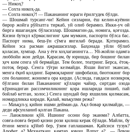
— Никоҳ?
— Сохта никоҳ-да.
— Сохта никоҳ?! — Пакананинг юраги ёрилгудек бўлди.
— Шошмай турсанг-чи! Кейин сизларни, ёш келин-куёвни
бирор жойга рўйхатга тиркаб, уй олиб берамиз. Икки-уч ой
бирга яшагандек бўласизлар. Шошмагин-да, номига, қоғозда.
Кизни буткул кўрмаслигинг ҳам мумкин, паспорти бўлса бас.
Паспорт нима, беш-ўн сўмга янгилаб беради. Қотирамиз.
Кейин эса расман ажрашасизлар. Баҳонада уйли бўлиб
қоласан, хумпар. Ана у ёғи хоҳлаганингга… Уй-жойли одамга
люббойи жон дейди. Қарасам, бу юришда, бир бошинг билан
ҳеч ким сенга уй бермайди. Тем более, театринг. Берса, ётоқ-
потоқ берар. Сенга тўғри келмайди. Яхши йигит экансан,
менга ёқиб қолдинг. Бармоқларинг шифобахш, биотокинг бор
сен боланинг, жонимга ора кирди. (Аслида, гавдаси нозикроқ
бўлгани билан Пакананинг қўллари чайир, сиртдан озода
кўринадиган рассомчиликнинг қора ишларида пишиб, пай
бойлаб кетган, холос.) Сенга шундай бир яхшилик қилмасам,
номардликка киради. Қалай, маъқулми режа?
— Маъқул-у, қийин ишми дейман-да. Ақл бовар қилмайди, —
деди афсунланиб қолган Пакана.
— Ланжликни қўй. Ишнинг осони бор эканми? Албатта,
совға-повға бериб қизни рози қилиш керак бўлади. Майли, бу
ёғини менга қўйиб бер, ўзим гаплашаман. Қайсиси тузук?
Арофат, а? Меҳнаткаш, камтар, ювош. Вдруг, а?.. — Левон