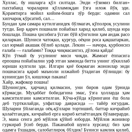
Хуллас, бу ишларга қўл силтади. Энди «ўзимиз билган»
пахтабанд чораларни қўлламоқдан ўзга илож йўқ эди.
Қорамтирга мойил кийим-бошга зўр берди: одамни сал
хипчароқ кўрсатиб, сал…
Бундан ҳам самара кутилганидек бўлмагач, қўполроқ усулини
тутди. Бир қарич пошнали пойабзал харид қилиб, шунда юра
бошлади. Пошна ҳисобига ўсган бўй кўнгилни ҳам андак расо
қиларкан. Шуниси чатоқки, қурғур, оёқни роса қақшатаркан,
сал юрмай акашак бўлиб қолади. Лекин — начора, қурбонсиз
ғалаба — ғалабами? Тоққа чиқмасангиз, дўлона қайда!
Кўп ўтмай бу усулнинг миси чиқди. Жамоат ёппасига
ерпошна пойабзални урф этган замонда битта унинг лўкиллаб
юриши кулгили эди. Илгари қиё боқмаган жононлар энди
пошнасига қараб маъноли илжайиб ўтадиган бўлишди: бу
кунингдан ўл, кишлоқи пакана!
Хайр, жафокор пошна!
Шунингдек, ҳарчанд қилмасин, уни биров одам ўрнида
кўрмасди. Муҳаббат бобидагина эмас, ўзга ҳолларда ҳам
камситилгани камситилган. Кўча-кўйда кўрингани ёш бола
деб турткилайди, улфатлар даврасида — тайёр югурдак.
Шуларни ўйлаганда оёқ-қўллари тортишиб, баттар кичрайиб
қолаётгандек, кичрайиб ерга кириб кетаётгандек бўлаверарди.
Э, мана сенга деб мўйлов қўйиб юборди. Мўйлов жонивор
гуркираб ўсиб берди. Паканабой шунга хурсанд: биз ҳам
одамга ўхшадик, салобатлироқ бўлдик! Буниси камлик қилиб,