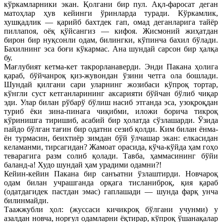
кўркамларники экан. Қолгани бир пул. Ақл-фаросат деган
матоҳлар ҳув кейинги ўринларда туради. Кўркамлик,
хушқадлик — қарийб бахтдек гап, омад деганларига тайёр
пиллапоя, оёқ қўйсангиз — кифоя. Жисмоний жиҳатдан
бирон бир нуқсонли одам, билингки, кўпинча бахил бўлади.
Бахилнинг эса боғи кўкармас. Ана шундай сарсон бир ҳалқа
бу.
Мағлубият кетма-кет такрорланаверди. Энди Пакана ҳолига
қараб, бўйчанроқ қиз-жувондан ўзини четга ола бошлади.
Шундай қилгани сари уларнинг жозибаси кўпроқ тортар,
кўнгли суст кетганларининг аксарияти бўйчан бўлиб чиқар
эди. Улар билан рўбарў бўлиш насиб этганда эса, узоқроқдан
туриб ёки зина-пинага чиқибми, иложи борича тикроқ
кўринишга тиришиб, асабий бир ҳолатда сўзлашарди. Ўзида
пайдо бўлган тағин бир одатни сезиб қолди. Ким билан ёнма-
ён турмасин, беихтиёр зимдан бўй ўлчашар экан: елкасидан
келаманми, тирсагидан? Жамоат орасида, кўча-кўйда ҳам гоҳо
теварагига разм солиб қолади. Тавба, ҳаммасининг бўйи
баланд-а! Худо шундай ҳам урадими одамни?!
Кейин-кейин Пакана бир санъатни ўзлаштирди. Новчароқ
одам билан учрашганда орқага тисланиброқ, қия қараб
(одатдагидек пастдан эмас) гаплашади — шунда фарқ унча
билинмайди.
Таажжубли ҳол: (жуссаси кичикроқ бўлгани учунми) у
азалдан новча, норғул одамларни ёқтирар, кўпроқ ўшанақалар