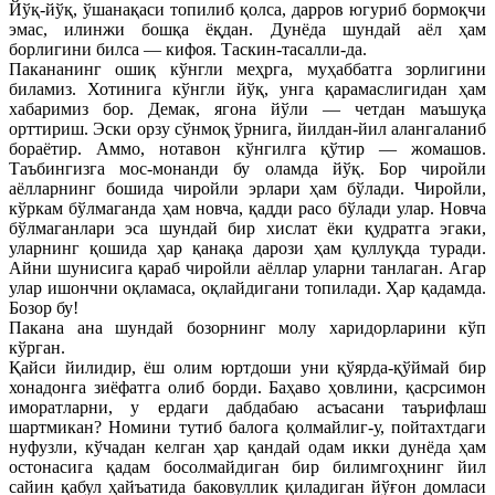
Йўқ-йўқ, ўшанақаси топилиб қолса, дарров югуриб бормоқчи
эмас, илинжи бошқа ёқдан. Дунёда шундай аёл ҳам
борлигини билса — кифоя. Таскин-тасалли-да.
Пакананинг ошиқ кўнгли меҳрга, муҳаббатга зорлигини
биламиз. Хотинига кўнгли йўқ, унга қарамаслигидан ҳам
хабаримиз бор. Демак, ягона йўли — четдан маъшуқа
орттириш. Эски орзу сўнмоқ ўрнига, йилдан-йил алангаланиб
бораётир. Аммо, нотавон кўнгилга қўтир — жомашов.
Таъбингизга мос-монанди бу оламда йўқ. Бор чиройли
аёлларнинг бошида чиройли эрлари ҳам бўлади. Чиройли,
кўркам бўлмаганда ҳам новча, қадди расо бўлади улар. Новча
бўлмаганлари эса шундай бир хислат ёки қудратга эгаки,
уларнинг қошида ҳар қанақа дарози ҳам қуллуқда туради.
Айни шунисига қараб чиройли аёллар уларни танлаган. Агар
улар ишончни оқламаса, оқлайдигани топилади. Ҳар қадамда.
Бозор бу!
Пакана ана шундай бозорнинг молу харидорларини кўп
кўрган.
Қайси йилидир, ёш олим юртдоши уни қўярда-қўймай бир
хонадонга зиёфатга олиб борди. Баҳаво ҳовлини, қасрсимон
иморатларни, у ердаги дабдабаю асъасани таърифлаш
шартмикан? Номини тутиб балога қолмайлиг-у, пойтахтдаги
нуфузли, кўчадан келган ҳар қандай одам икки дунёда ҳам
остонасига қадам босолмайдиган бир билимгоҳнинг йил
сайин қабул ҳайъатида баковуллик қиладиган йўғон домласи