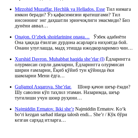
Mirzohid Muzaffar. Hechlik va Hellados. Esse
Тил нимага
имкон беради? Ўз қафасимизни яратишгами? Тил
инсоннинг энг даҳшатли эринчоқлиги эмасмиди? Биз
дунёни аввал…
Onajon. O’zbek shoirlarining onaga…
Ўзбек адабиёти
Она ҳақида ёзилган дурдона асарларга ниҳоятда бой.
Онани улуғлашда, мадҳ этишда ижодкорларимиз чин…
Xurshid Davron. Muhabbat haqida she’rlar (I)
Ёдларингга
олурмисан сирли дамларни, Ёдларингга олурмисан
ширин ғамларни, Ёқиб қўйиб тун қўйнида ёки
шамларни Мени ёдга…
Guljamol Asqarova. She’rlar.
Шоир қачон шеър ёзади?
Шу саволни кўп таҳлил этаман. Назаримда, шеър
туғилиши учун шоир руҳини…
Najmiddin Ermatov. Ikki she’r
Najmiddin Ermatov. Ko‘k
bo‘ri kezgan sarhad itlarga talosh endi... She’r / Кўк бўри
кезган сарҳад итларга…