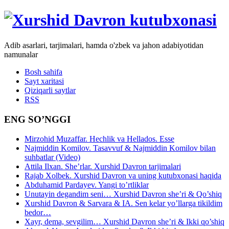
Adib asarlari, tarjimalari, hamda o'zbek va jahon adabiyotidan
namunalar
Bosh sahifa
Sayt xaritasi
Qiziqarli saytlar
RSS
ENG SO’NGGI
Mirzohid Muzaffar. Hechlik va Hellados. Esse
Najmiddin Komilov. Tasavvuf & Najmiddin Komilov bilan
suhbatlar (Video)
Attila Ilxan. She’rlar. Xurshid Davron tarjimalari
Rajab Xolbek. Xurshid Davron va uning kutubxonasi haqida
Abduhamid Pardayev. Yangi to’rtliklar
Unutayin degandim seni… Xurshid Davron she’ri & Qo’shiq
Xurshid Davron & Sarvara & IA. Sen kelar yo’llarga tikildim
bedor…
Xayr, dema, sevgilim… Xurshid Davron she’ri & Ikki qo’shiq