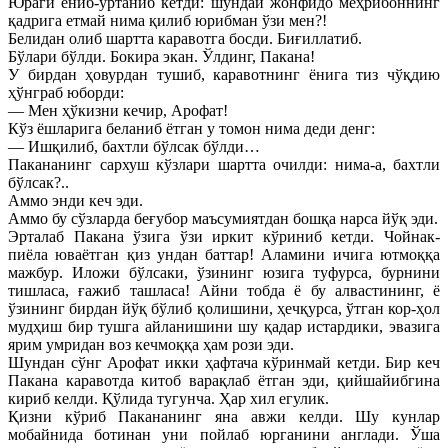
Юраги ёниб-ўртаниб кетди: шундай жонфидо меҳрибоннинг
қадрига етмай нима қилиб юрибман ўзи мен?!
Белидан олиб шартта каравотга босди. Биғиллатиб.
Бўлари бўлди. Бокира экан. Ўлдинг, Пакана!
У бирдан ҳовурдан тушиб, каравотнинг ёнига тиз чўқдию
ҳўнграб юборди:
— Мен ҳўкизни кечир, Арофат!
Кўз ёшларига беланиб ётган у томон нима деди денг:
— Ишқилиб, бахтли бўлсак бўлди…
Пакананинг сархуш кўзлари шартта очилди: нима-а, бахтли
бўлсак?..
Аммо энди кеч эди.
Аммо бу сўзларда беғубор маъсумиятдан бошқа нарса йўқ эди.
Эрталаб Пакана ўзига ўзи иркит кўриниб кетди. Чойнак-
пиёла юваётган қиз ундан баттар! Аламини ичига ютмоққа
мажбур. Иложи бўлсаки, ўзининг юзига туфурса, бурнини
тишласа, ғажиб ташласа! Айни тобда ё бу алвастининг, ё
ўзининг бирдан йўқ бўлиб қолишини, ҳечқурса, ўтган кор-ҳол
мудҳиш бир тушга айланишини шу қадар истардики, эвазига
ярим умридан воз кечмоққа ҳам рози эди.
Шундан сўнг Арофат икки ҳафтача кўринмай кетди. Бир кеч
Пакана каравотда китоб варақлаб ётган эди, қийшайибгина
кириб келди. Қўлида тугунча. Ҳар хил егулик.
Қизни кўриб Пакананинг яна авжи келди. Шу кунлар
мобайнида ботинан уни пойлаб юрганини англади. Ўша