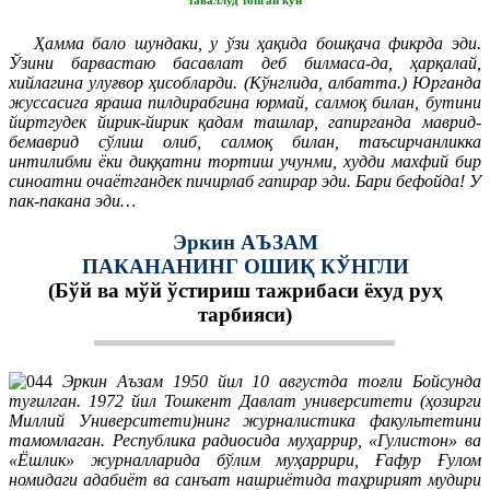
Ҳамма бало шундаки, у ўзи ҳақида бошқача фикрда эди.
Ўзини барвастаю басавлат деб билмаса-да, ҳарқалай,
хийлагина улуғвор ҳисобларди. (Кўнглида, албатта.) Юрганда
жуссасига яраша пилдирабгина юрмай, салмоқ билан, бутини
йиртгудек йирик-йирик қадам ташлар, гапирганда маврид-
бемаврид сўлиш олиб, салмоқ билан, таъсирчанликка
интилибми ёки диққатни тортиш учунми, худди махфий бир
синоатни очаётгандек пичирлаб гапирар эди. Бари бефойда! У
пак-пакана эди…
Эркин АЪЗАМ
ПАКАНАНИНГ ОШИҚ КЎНГЛИ
(Бўй ва мўй ўстириш тажрибаси ёхуд руҳ
тарбияси)
Эркин Аъзам 1950 йил 10 августда тоғли Бойсунда
туғилган. 1972 йил Тошкент Давлат университети (ҳозирги
Миллий Университети)нинг журналистика факультетини
тамомлаган. Республика радиосида муҳаррир, «Гулистон» ва
«Ёшлик» журналларида бўлим муҳаррири, Ғафур Ғулом
номидаги адабиёт ва санъат нашриётида таҳририят мудири