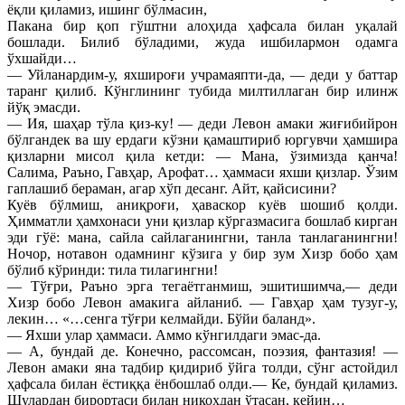
ёқли қиламиз, ишинг бўлмасин,
Пакана бир қоп гўштни алоҳида ҳафсала билан уқалай
бошлади. Билиб бўладими, жуда ишбилармон одамга
ўхшайди…
— Уйланардим-у, яхшироғи учрамаяпти-да, — деди у баттар
таранг қилиб. Кўнглининг тубида милтиллаган бир илинж
йўқ эмасди.
— Ия, шаҳар тўла қиз-ку! — деди Левон амаки жиғибийрон
бўлгандек ва шу ердаги кўзни қамаштириб юргувчи ҳамшира
қизларни мисол қила кетди: — Мана, ўзимизда қанча!
Салима, Раъно, Гавҳар, Арофат… ҳаммаси яхши қизлар. Ўзим
гаплашиб бераман, агар хўп десанг. Айт, қайсисини?
Куёв бўлмиш, аниқроғи, ҳаваскор куёв шошиб қолди.
Ҳимматли ҳамхонаси уни қизлар кўргазмасига бошлаб кирган
эди гўё: мана, сайла сайлаганингни, танла танлаганингни!
Ночор, нотавон одамнинг кўзига у бир зум Хизр бобо ҳам
бўлиб кўринди: тила тилагингни!
— Тўғри, Раъно эрга тегаётганмиш, эшитишимча,— деди
Хизр бобо Левон амакига айланиб. — Гавҳар ҳам тузуг-у,
лекин… «…сенга тўғри келмайди. Бўйи баланд».
— Яхши улар ҳаммаси. Аммо кўнгилдаги эмас-да.
— А, бундай де. Конечно, рассомсан, поэзия, фантазия! —
Левон амаки яна тадбир қидириб ўйга толди, сўнг астойдил
ҳафсала билан ёстиққа ёнбошлаб олди.— Ке, бундай қиламиз.
Шулардан бирортаси билан никоҳдан ўтасан, кейин…