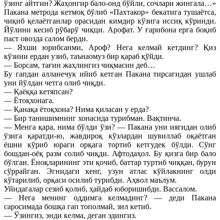
ўзинг айтгин? Жаҳонгир бало-онд бўйли, сочлари жингала…»
Пакана метрода кетмоқ бўлиб «Пахтакор» бекатига тушаётса,
чиқиб қелаётганлар орасидан кимдир кўзига иссиқ кўринди.
Йўлини кесиб рўбарў чиқци. Арофат. У ғарибона ерга боқиб
паст овозда салом берди.
— Яхши юрибсанми, Ароф? Нега келмай кетдинг? Қиз
кўзини ердан узиб, таънаомуз бир қараб қўйди.
— Борсам, тағин жаҳлингиз чиқмасин деб…
Бу гапдан алланечук ийиб кетган Пакана тирсагидан ушлаб
уни йўлдан четга олиб чиқди.
— Қаёққа кетяпсан?
— Ётоқхонага.
— Қанақа ётоқхона? Нима қиласан у ерда?
— Бир танишимнинг хонасида турибман. Вақтинча.
— Менга қара, нима бўлди ўзи? — Пакана уни иягидан олиб
ўзига қаратди-ю, жавдироқ кўзлардан шувиллаб оқаётган
ёшни кўриб юраги орқага тортиб кетгудек бўлди. Сўнг
бошдан-оёқ разм солиб чиқди. Афтодаҳол. Бу қизга бир бало
бўлган. Ёноқларининг эти қочиб, баттар туртиб чиққан, бурун
сўррайган. Эгнидаги кенг, узун атлас кўйлакнинг олди
кўтарилиб, орқаси осилиб турибди. Аҳвол маълум.
Уйидагалар сезиб қолиб, ҳайдаб юборишибди. Вассалом.
— Нега менинг оддимга келмадинг? — деди Пакана
саросимада бошқа гап тополмай, зил кетиб.
— Ўзингиз, энди келма, деган эдингиз.