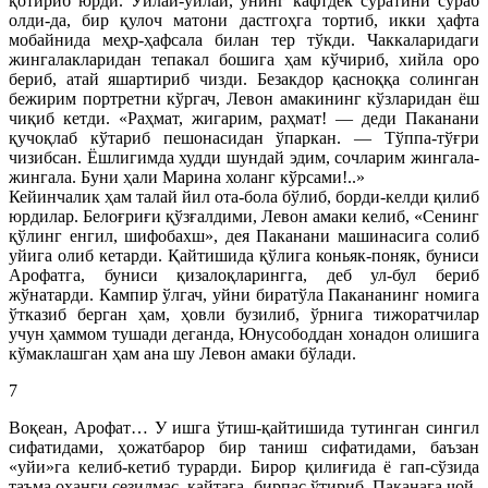
қотириб юрди. Ўйлай-ўйлай, унинг кафтдек суратини сўраб
олди-да, бир қулоч матони дастгоҳга тортиб, икки ҳафта
мобайнида меҳр-ҳафсала билан тер тўкди. Чаккаларидаги
жингалакларидан тепакал бошига ҳам кўчириб, хийла оро
бериб, атай яшартириб чизди. Безакдор қасноққа солинган
бежирим портретни кўргач, Левон амакининг кўзларидан ёш
чиқиб кетди. «Раҳмат, жигарим, раҳмат! — деди Паканани
қучоқлаб кўтариб пешонасидан ўпаркан. — Тўппа-тўғри
чизибсан. Ёшлигимда худди шундай эдим, сочларим жингала-
жингала. Буни ҳали Марина холанг кўрсами!..»
Кейинчалик ҳам талай йил ота-бола бўлиб, борди-келди қилиб
юрдилар. Белоғриғи қўзғалдими, Левон амаки келиб, «Сенинг
қўлинг енгил, шифобахш», дея Паканани машинасига солиб
уйига олиб кетарди. Қайтишида қўлига коньяк-поняк, буниси
Арофатга, буниси қизалоқларингга, деб ул-бул бериб
жўнатарди. Кампир ўлгач, уйни биратўла Пакананинг номига
ўтказиб берган ҳам, ҳовли бузилиб, ўрнига тижоратчилар
учун ҳаммом тушади деганда, Юнусободдан хонадон олишига
кўмаклашган ҳам ана шу Левон амаки бўлади.
7
Воқеан, Арофат… У ишга ўтиш-қайтишида тутинган сингил
сифатидами, ҳожатбарор бир таниш сифатидами, баъзан
«уйи»га келиб-кетиб турарди. Бирор қилиғида ё гап-сўзида
таъма оҳанги сезилмас, қайтага, бирпас ўтириб, Паканага чой-