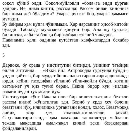
соқол қўйиб олди. Соқол-мўйловли «бола»га энди кўрган
ҳайрон. Ие, нима қипти, рассом-да! Рассом билан киночига
бир нима деб бўладими? Уларга рухсат бор, уларга ҳаммаси
мумкин.
Бу байрам ҳам кўпга чўзилмади. Ҳар нарсанинг ҳисоб-китоби
бўлади. Табиатда мувозанат қонуни бор. Ана шу бузилса,
билингки, албатта бошқа бир жойдан «тешиб чиқади».
Паканамиз ҳали оддинда кутаётган хавф-хатардан бехабар
эди.
5
Дарвоқе, бу орада у институтни битирди, ўзининг таъбири
билан айтганда — «Икки йил Астрободда сургунда бўлди»,
ундан қайтгач, бир муддат бошпанасиз сарсон-саргардонликда
юрди, кейин тасодифан уйланиб уйли-жойли бўлди, хотини
кетма-кет уч қиз туғиб берди. Лекин бирор кун «излаш-
изланиш»дан тўхтагани йўқ.
Институтдан сўнг Пакана олис бир вилоят театрига безакчи
рассом қилиб жўнатилган эди. Бориб у ерда ҳеч балони
безатгани йўқ, ичкиликка ўргангани қолди, холос. Безатмоққа
лойиқ асар ҳам саҳналаштирилмади ҳисоб.
Саҳналаштирилганда ҳам камхарж ташкилотда маблағни
тежаш мақсадида амал-тақал қилиб эски безаклардан
фойдаланиларди.