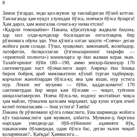
8
Замон ўзгарди, энди қиз-жувон эр танлайдиган бўлиб кетган.
Танлаганда ҳам нуқул узунидан бўлса, новчаси бўлса буларга!
Ҳам дароз, ҳам жингалак сочига-ку нима етсин!
«Қадрли томошабин» Пакана, кўрсатувлар жадвали баҳона,
ҳар хил олди-қочдилар босиладиган енгилтакроқ бир
рўзномага обуна эди. Уни қўлига олган заҳоти «Совчи» деган
жойига разм солади. Гўзал, хушқомат, замонавий, жозибадор,
латофатли, билқиллаган (ўзгиналарининг таърифи —
«приятной полнота») хонимларга эр ёки жазман керак экан.
Талабгорнинг бўйи 180—190, аммо зинҳор-базинҳор 170
сантиметрдан паст бўлмаслиги шарт. Амриқо ёки бошқа
бирон бойроқ араб мамлакатини кўзлаб турган тадбиркор,
корчалон жаноблардан бўлса-ку, яна ҳам яхши, нур устига
нур. Лекин энг муҳими — бўйи, қадди-қомати! 170
сантиметрдан бир мири кам бўлсаям — чиқит, туёғини
шиқиллатаверсин. Новча бўлса-чи, нодону молтабиат чиқса
ҳам майли, тўнкалик қилсаям марҳамат, ҳар куни итдек ичиб
келиб тепкиласаям — бош устига! Тавба!
Пакана бу рўзномани қўлга олмаслиги, ўша шарманда жойига
кўз ташламаслиги ҳам мумкин, албатта. Мумкин-у, биргина
нарсадан умидвор-да: бўй-пўйининг аҳамияти йўқ,
паканасиям бўлаверади, одам бўлса бас, деган эълон чиқиб
қолармикан?.. Қаёқда! Ҳаммасига…