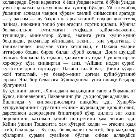
қолаверади. Буни қарангки, ё ёши ўзидан катта, ё бўйи ўзидан
узун сарвқомат қиз-жувонларга хуштор бўлади. Уйга келибоқ
ўшанинг аслидан чандон кўркам хаёлий сиймосини яратади
— у рассом — шу баҳона назарга илиниб, изҳори дил этмоқ
пайида, иложини топиб уни эгасига тортиқ қилади. Кўнгил
боғлаганла-ри кутилмаган туҳфадан ҳайрат-ҳаяжонга
тушишади, миннатдор бўлиб, эвазига унга кулиб-кулиб
боқишади, раҳматлар айтишади, лекин… яна учратганда ё
танимагандек индамай ўтиб кетишади, ё Пакана уларни
иттифоқо бошқа биров билан кўриб қолади. Доим шундай
бўлган. Зикрхона бу ёқда-ю, ҳалимхона у ёқда. Сув келтирган
хор-зор-у, кўза синдирган — азиз. «Айшни нодон суриб,
кулфатни доно тортадур». Пакана талай вақт ўзини қўярга
жой тополмай, «ул бевафо»нинг доғида куйиб-ўртаниб
юради. Яна бир бевафога йўлиққунича, унга ошиқу беқарор
бўлгунича!
Бу ҳолнинғ адоғи, кўнгилдаги чандиқнинг саноғи бормикан?
Бўлса, ишонаверинг, Пакананинг ўзи-да ҳисобдан адашади.
Ёшлигида у киноактрисаларта ишқибоз эди, Хушрўй-
хушрўйларининг суратини «Кино» журналидан қирқиб олиб,
дарсхонаси деворларига ёпиштириб қўяр, дилига энг яқин
бировининг каттакон қилиб портретини ҳам чизган эди.
Кейин ўшани Тошкентга ҳам кўтариб келди — эгасига ҳадя
этиб, баҳонада… Бу ерда бошқаларига чалғиб, бир маҳаллар
кўзларига сурмаи сулаймон бўлган сиймо аллақайси