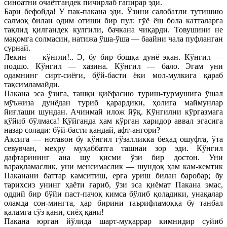
синоатни очаётгандек пичирлаб гапирар эди.
Бари бефойда! У пак-пакана эди. Ўзини салобатли тутишию
салмоқ билан одим отиши бир пул: гўё ёш бола катталарга
тақлид қилгандек кулгили, бачкана чиқарди. Товушини не
мақомга солмасин, натижа ўша-ўша — баайни чала пуфланган
сурнай.
Лекин — кўнгли!.. Э, бу бир бошқа дунё экан. Кўнгил —
подшо. Кўнгил — хазина. Кўнгил — бало. Эгам уни
одамнинг сирт-сиёғи, бўй-басти ёки мол-мулкига қараб
тақсимламайди.
Пакана эса ўзига, ташқи қиёфасию туриш-турмушига ўшал
мўъжиза дунёдан туриб қарардики, ҳолига маймунлар
йиғлаши шундан. Ачинмай илож йўқ. Кўнгилни кўргазмага
қўйиб бўлмаса! Қўйганда ҳам кўрган харидор аввал эгасига
назар солади: бўй-басти қандай, афт-ангори?
Аксига — нотавон бу кўнгил гўзалликка беҳад ошуфта, ўта
севувчан, меҳру муҳаббатга ташнаи зор эди. Кўнгил
дафтарининг ана шу қисми ўзи бир достон. Уни
варақламаслик, уни менсимаслик — шундоқ ҳам кам-кемтик
Паканани баттар камситиш, ерга уриш билан баробар; бу
тарихсиз унинг ҳаёти ғариб, ўзи эса қиёмат Пакана эмас,
оддий бир бўйи паст-пачоқ кимса бўлиб қоладики, унақалар
оламда сон-мингта, ҳар бирини таърифламоққа бу танбал
қаламга сўз қани, сиёҳ қани!
Пакана юрган йўлида шарт-муқаррар кимнидир суйиб