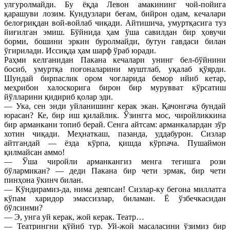
улгуролмайди. Бу ёқда Левон амакининг чой-пойига
қарашуви лозим. Кундузлари беғам, бийрон одам, кечалари
белоғриқдан вой-войлаб чиқади. Айтишича, умуртқасига туз
йиғилган эмиш. Бўйнида ҳам ўша савилдан бир ҳовучи
борми, бошини эркин буролмайди, бутун гавдаси билан
ўгирилади. Иссиқда ҳам шарф ўраб юради.
Раҳми келганидан Пакана кечалари унинг бел-бўйнини
босиб, умуртқа поғоналарини муштлаб, уқалаб қўярди.
Шундай бирпаслик ором чоғларида бемор ийиб кетар,
меҳрибон халоскорига бирон бир мурувват кўрсатиш
йўлларини қидириб қолар эди.
— Ука, сен энди уйланишинг керак экан. Қачонгача бундай
юрасан? Ке, бир иш қилайлик. Ўзингга мос, чиройликкина
бир арманкани топиб берай. Сенга айтсам: арманкалардан зўр
хотин чиқади. Меҳнаткаш, пазанда, уддабурон. Сизлар
айтгандай — ёзда кўрпа, қишда кўрпача. Пушаймон
қилмайсан аммо!
— Ўша чиройли арманкангиз менга тегишга рози
бўлармикан? — деди Пакана бир чети эрмак, бир чети
пинҳона ўкинч билан.
— Кўндирамиз-да, нима деяпсан! Сизлар-ку бегона миллатга
кўпам харидор эмассизлар, биламан. Ё ўзбечкасидан
бўлсинми?
— Э, унга уй керак, жой керак. Театр…
— Театрингни қўйиб тур. Уй-жой масаласини ўзимиз бир