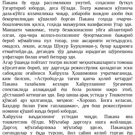
Пакана бу ерда рассомликни унутиб, соҳасини буткул
ўзгартириб юборди, деса бўлади. Театр жамоаси кўпинча
дала-кўйга яллачиликка чиқар, азбаройи виждон азоби ёки
бекорчиликдан қўшилиб борган Пакана гоҳида очарчи-
бошловчилик қилса, гоҳида маъмурлик вазифасини ўтар эди.
Маишати чаккимас, театр безакхонасини уйга айлантириб
олган, ора-чира колхоз-полхознинг буюртмасини бажариб
бериб мўмайгина пул топар, уни аксарияти истеъдодсиз,
омадсиз, лекин, аслида Шукур Бурҳонман-у, булар қадримга
етмаётибди-да, дегандек зўр даъвода юрадиган шўрпешона
улфатлари билан ичиб битирар эди.
Агар ўшанда пойтахт театри вилоят меҳнаткашларига томоша
кўрсатгани бориб, шу даргоҳда режиссёрлик қиладиган эски
сабоқдош оғайниси Хайрулла Ҳошимовни учратмаганида,
ким билсин, «Астробод»да тағин қанча қолиб кетарди!
Пакана талабалик кезлари Хайрулланинг ўргамчик
спектаклида аллақандай ёш бола ролини ижро этиб,
дўстлашиб кетишган эди. Бир шиша арақ устида у Тошкентни
қўмсаб арз қилганида, меҳмон: «Хорошо. Бизга келасан,
Баҳодир билан ўзим гаплашаман», дея бош режиссёрнинг
номини қўшиб ваъда бериб юборди.
Хайрулла ваъдасининг устидан чиқди. Пакана яна
тошкентлик бўлди. Мўътабар даргоҳга ишга жойлашди.
Даргоҳ мўътабарликка мўътабар эди-ю, Паканадек
сиғиндилар у ёқда турсин, йил сайин келиб турган ёш