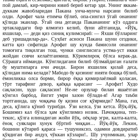
пой дамлаб, кир-чирини ювиб бериб кетар эди. Унинг яккам-
дуккам жавобларидан Пакана унча-мунча нарсани билиб
олди. Арофат чала етимча бўлиб, опа-сингил ўгай онанинг
қўлида эканлар. Ўгай она деганда Пакананинг кўз оддига
эртаклардаги бир ялмоғиз келиб, буни айтганида, «Йўқ,
яхшилар, — деди қиз синиқ кулимсираб: — Яхши бўлларинг
деб уришадилар-да». Суҳбат асноси Пакана шуни сездики,
катта қиз сифатида Арофат шу кунда бамисоли онанинг
томоғига тиқилган тош, чунки синглисига устма-уст икки
жойдан совчи келаётганмиш. Кўримлироқ бўлса керак-да.
Сўрашга ийманди. Кўнглидагани билиб бўлмайдиган ғалати
бу муштипарга ичи ачиди. Бирон яхшилик қилай деса,
қўлидан нима келади? Мабодо бу қизнинг нияти бошқа бўлиб,
ёмонликка олса борми, бирор ёққа қимирлаёлмай қоласан,
тўрт тарафинг девор, қаёққа қарасанг — Арофат! Худо
сақласин, худо сақласин! Не-не орзулар билан яшаётган
кўнгил барбод, йигит умри хазон бўлади-я! Агар таъби
тортганида, шу чоққача бу қизни соғ қўярмиди? Мана, гаҳ
деса, қўлига қўниб турибди. Ўзи келса, ўзи кетса. Йўқ-йўқ.
Бошимиз кал бўлса ҳам кўнглимиз нозик. Пачоққина, теп-
текис, қўлга илинадиган жойи йўқ, оёқлар эгри, калта-калта,
ёноқ суяклари хунук бўртиб чиққан… Йўқ-йўқ. Лекин,
бошини кўтариб қараса — тушуниксиз, одамни довдиратиб
қўядиган бир андуҳ чўккан кўзлари!.. Шу учунмикан, улар