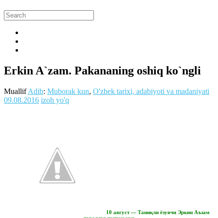
Erkin A`zam. Pakananing oshiq ko`ngli
Muallif
Adib
:
Muborak kun
,
O'zbek tarixi, adabiyoti va madaniyati
09.08.2016
izoh yo'q
10 август — Таниқли ёзувчи Эркин Аъзам
таваллуд топган кун