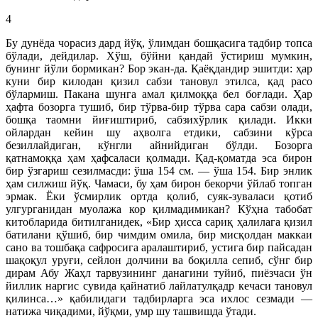
4
Бу дунёда чорасиз дард йўқ, ўлимдан бошқасига тадбир топса
бўлади, дейдилар. Хўш, бўйни қандай ўстириш мумкин,
бунинг йўли бормикан? Бор экан-да. Қаёқдандир эшитди: ҳар
куни бир килодан қизил сабзи тановул этилса, қад расо
бўлармиш. Пакана шунга амал қилмоққа бел боғлади. Ҳар
ҳафта бозорга тушиб, бир тўрва-бир тўрва сара сабзи олади,
бошқа таомни йиғиштириб, сабзихўрлик қилади. Икки
ойлардан кейин шу аҳволга етдики, сабзини кўрса
безиллайдиган, кўнгли айнийдиган бўлди. Бозорга
қатнамоққа ҳам ҳафсаласи қолмади. Қад-қоматда эса бирон
бир ўзгариш сезилмасди: ўша 154 см. — ўша 154. Бир энлик
ҳам силжиш йўқ. Чамаси, бу ҳам бирон бекорчи ўйлаб топган
эрмак. Ёки ўсмирлик ортда қолиб, суяк-зуваласи қотиб
улгурганидан муолажа кор қилмадимикан? Кўҳна табобат
китобларида битилганидек, «Бир ҳисса сариқ ҳалилага қизил
батилани қўшиб, бир чимдим омила, бир мисқолдан маккаи
сано ва тошбақа сафросига аралаштириб, устига бир пайсадан
шақоқул уруғи, сейлон долчини ва боқилла сепиб, сўнг бир
дирам Абу Жаҳл тарвузининг данагини туйиб, пиёзчаси ўн
йиллик наргис сувида қайнатиб лайлатулқадр кечаси тановул
қилинса…» қабилидаги тадбирларга эса ихлос сезмади —
натижа чиқадими, йўқми, умр шу ташвишда ўтади.