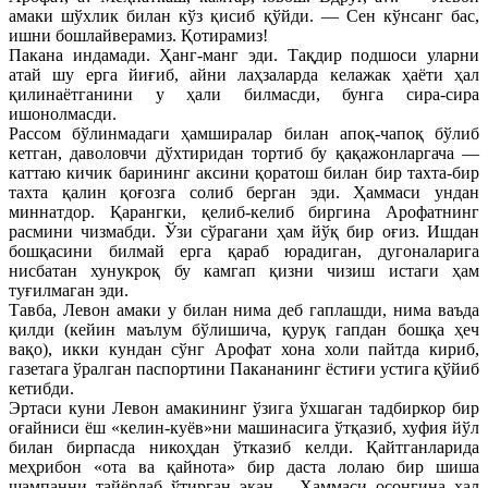
амаки шўхлик билан кўз қисиб қўйди. — Сен кўнсанг бас,
ишни бошлайверамиз. Қотирамиз!
Пакана индамади. Ҳанг-манг эди. Тақдир подшоси уларни
атай шу ерга йиғиб, айни лаҳзаларда келажак ҳаёти ҳал
қилинаётганини у ҳали билмасди, бунга сира-сира
ишонолмасди.
Рассом бўлинмадаги ҳамширалар билан апоқ-чапоқ бўлиб
кетган, даволовчи дўхтиридан тортиб бу қақажонларгача —
каттаю кичик барининг аксини қоратош билан бир тахта-бир
тахта қалин қоғозга солиб берган эди. Ҳаммаси ундан
миннатдор. Қарангки, қелиб-келиб биргина Арофатнинг
расмини чизмабди. Ўзи сўрагани ҳам йўқ бир оғиз. Ишдан
бошқасини билмай ерга қараб юрадиган, дугоналарига
нисбатан хунукроқ бу камгап қизни чизиш истаги ҳам
туғилмаган эди.
Тавба, Левон амаки у билан нима деб гаплашди, нима ваъда
қилди (кейин маълум бўлишича, қуруқ гапдан бошқа ҳеч
вақо), икки кундан сўнг Арофат хона холи пайтда кириб,
газетага ўралган паспортини Пакананинг ёстиғи устига қўйиб
кетибди.
Эртаси куни Левон амакининг ўзига ўхшаган тадбиркор бир
оғайниси ёш «келин-куёв»ни машинасига ўтқазиб, хуфия йўл
билан бирпасда никоҳдан ўтказиб келди. Қайтганларида
меҳрибон «ота ва қайнота» бир даста лолаю бир шиша
шампанни тайёрлаб ўтирган экан… Ҳаммаси осонгина ҳал