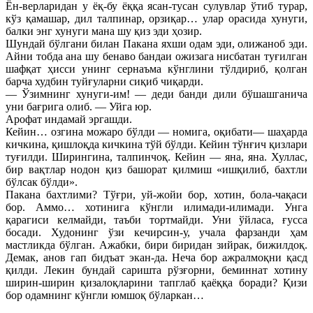
Ён-верларидан у ёқ-бу ёққа ясан-тусан сулувлар ўтиб турар,
кўз қамашар, дил талпинар, орзиқар… улар орасида хунуги,
балки энг хунуги мана шу қиз эди ҳозир.
Шундай бўлгани билан Пакана яхши одам эди, олижаноб эди.
Айни тобда ана шу бенаво бандаи ожизага нисбатан туғилган
шафқат ҳисси унинг сернаъма кўнглини тўлдириб, қолган
барча худбин туйғуларни сиқиб чиқарди.
— Ўзимнинг хунуги-им! — деди банди дили бўшашганича
уни бағрига олиб. — Уйга юр.
Арофат индамай эргашди.
Кейин… озгина можаро бўлди — номига, оқибати— шаҳарда
кичкина, қишлоқда кичкина тўй бўлди. Кейин тўнғич қизлари
туғилди. Ширингина, талпинчоқ. Кейин — яна, яна. Хуллас,
бир вақтлар нодон қиз башорат қилмиш «ишқилиб, бахтли
бўлсак бўлди».
Пакана бахтлими? Тўғри, уй-жойи бор, хотин, бола-чақаси
бор. Аммо… хотинига кўнгли илимади-илимади. Унга
қарагиси келмайди, таъби тортмайди. Уни ўйласа, ғусса
босади. Худонинг ўзи кечирсин-у, учала фарзанди ҳам
мастликда бўлган. Ажабки, бири биридан зийрак, бижилдоқ.
Демак, анов гап бидъат экан-да. Неча бор ажралмоқни қасд
қилди. Лекин бундай саришта рўзғорни, беминнат хотину
ширин-ширин қизалоқларини тапглаб қаёққа боради? Қизи
бор одамнинг кўнгли юмшоқ бўларкан…