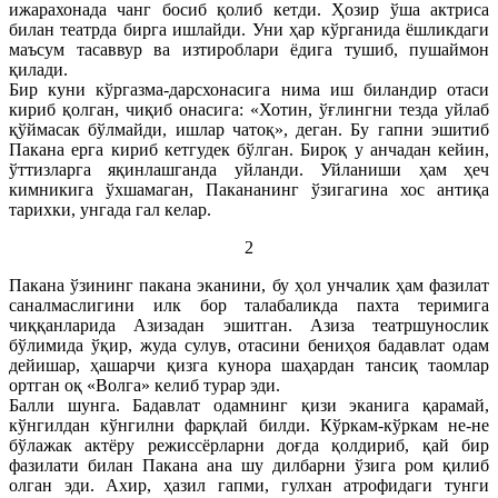
ижарахонада чанг босиб қолиб кетди. Ҳозир ўша актриса
билан театрда бирга ишлайди. Уни ҳар кўрганида ёшликдаги
маъсум тасаввур ва изтироблари ёдига тушиб, пушаймон
қилади.
Бир куни кўргазма-дарсхонасига нима иш биландир отаси
кириб қолган, чиқиб онасига: «Хотин, ўғлингни тезда уйлаб
қўймасак бўлмайди, ишлар чатоқ», деган. Бу гапни эшитиб
Пакана ерга кириб кетгудек бўлган. Бироқ у анчадан кейин,
ўттизларга яқинлашганда уйланди. Уйланиши ҳам ҳеч
кимникига ўхшамаган, Пакананинг ўзигагина хос антиқа
тарихки, унгада гал келар.
2
Пакана ўзининг пакана эканини, бу ҳол унчалик ҳам фазилат
саналмаслигини илк бор талабаликда пахта теримига
чиққанларида Азизадан эшитган. Азиза театршунослик
бўлимида ўқир, жуда сулув, отасини бениҳоя бадавлат одам
дейишар, ҳашарчи қизга кунора шаҳардан тансиқ таомлар
ортган оқ «Волга» келиб турар эди.
Балли шунга. Бадавлат одамнинг қизи эканига қарамай,
кўнгилдан кўнгилни фарқлай билди. Кўркам-кўркам не-не
бўлажак актёру режиссёрларни доғда қолдириб, қай бир
фазилати билан Пакана ана шу дилбарни ўзига ром қилиб
олган эди. Ахир, ҳазил гапми, гулхан атрофидаги тунги