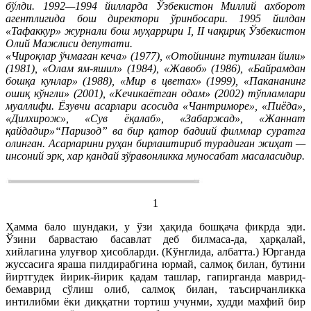
бўлди. 1992—1994 йилларда Ўзбекистон Миллий ахборот
агентлигида бош директори ўринбосари. 1995 йилдан
«Тафаккур» журнали бош муҳаррири I, II чақириқ Ўзбекистон
Олий Мажлиси депутати.
«Чироқлар ўчмаган кеча» (1977), «Отойининг тутилган йили»
(1981), «Олам ям-яшил» (1984), «Жавоб» (1986), «Байрамдан
бошқа кунлар» (1988), «Мир в цветах» (1999), «Пакананинг
ошиқ кўнгли» (2001), «Кечикаётган одам» (2002) тўпламлари
муаллифи. Ёзувчи асарлари асосида «Чантриморе», «Пиёда»,
«Дилхирож», «Сув ёқалаб», «Забаржад», «Жаннат
қайдадир»“Паризод” ва бир қатор бадиий филмлар суратга
олинган. Асарларини руҳан бирлаштириб турадиган жиҳат —
инсоний эрк, хар қандай зўравонликка муносабат масаласидир.
1
Ҳамма бало шундаки, у ўзи ҳақида бошқача фикрда эди.
Ўзини барвастаю басавлат деб билмаса-да, ҳарқалай,
хийлагина улуғвор ҳисобларди. (Кўнглида, албатта.) Юрганда
жуссасига яраша пилдирабгина юрмай, салмоқ билан, бутини
йиртгудек йирик-йирик қадам ташлар, гапирганда маврид-
бемаврид сўлиш олиб, салмоқ билан, таъсирчанликка
интилибми ёки диққатни тортиш учунми, худди махфий бир