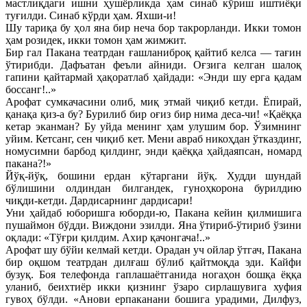
мастлиқдаги ишни ҳушёрликда ҳам синаб кўриш иштиёқи
туғилди. Синаб кўрди ҳам. Яхши-и!
Шу тариқа бу ҳол яна бир неча бор такрорланди. Икки томон
ҳам розидек, икки томон ҳам жимжит.
Бир гал Пакана театрдан ғашланиброқ қайтиб келса — тағин
ўтирибди. Дафъатан феъли айниди. Оғзига келган шалоқ
гапини қайтармай ҳақоратлаб ҳайдади: «Энди шу ерга қадам
боссанг!..»
Арофат сумкачасини олиб, миқ этмай чиқиб кетди. Ёпирай,
қанақа қиз-а бу? Бурилиб бир оғиз бир нима деса-чи! «Қаёққа
кетар эканман? Бу уйда менинг ҳам улушим бор. Ўзимнинг
уйим. Кетсанг, сен чиқиб кет. Мени авраб никоҳдан ўтказдинг,
номусимни барбод қилдинг, энди қаёққа ҳайдаяпсан, номард
пакана?!»
Йўқ-йўқ, бошини ердан кўтаргани йўқ. Худди шундай
бўлишини олдиндан билгандек, гуноҳкорона бурилдию
чиқди-кетди. Дардисарнинг дардисари!
Уни ҳайдаб юборишга юборди-ю, Пакана кейин қилмишига
пушаймон бўдди. Виждони эзилди. Яна ўтириб-ўтириб ўзини
оқлади: «Тўғри қилдим. Ахир қачонгача!..»
Арофат шу бўйи келмай кетди. Орадан уч ойлар ўтгач, Пакана
бир оқшом театрдан дилғаш бўлиб қайтмоқда эди. Кайфи
бузуқ. Боя телефонда гаплашаётганида ногаҳон бошқа ёққа
уланиб, беихтиёр икки қизнинг ўзаро сирлашувига хуфия
гувоҳ бўлди. «Анови ерпаканани бошига урадими, Дилфуз,