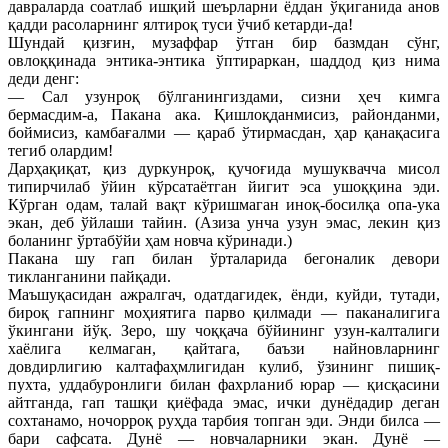
давраларда соатлаб ишқий шеърларни ёддан ўқиганида анов
қадди расоларнинг ялтироқ туси ўчиб кетарди-да!
Шундай қизғин, музаффар ўтган бир базмдан сўнг,
овлоққинада энтика-энтика ўптираркан, шаддод қиз нима
деди денг:
— Сал узунроқ бўлганингиздами, сизни ҳеч кимга
бермасдим-а, Пакана ака. Қишлоқданмисиз, районданми,
боймисиз, камбағалми — қараб ўтирмасдан, ҳар қанақасига
тегиб олардим!
Дарҳақиқат, қиз дуркунроқ, қучоғида мушуквачча мисол
типирчилаб ўйин кўрсатаётган йигит эса ушоққина эди.
Кўрган одам, талай вақт кўришмаган иноқ-босилқа опа-ука
экан, деб ўйлаши тайин. (Азиза унча узун эмас, лекин қиз
боланинг ўртабўйи ҳам новча кўринади.)
Пакана шу гап билан ўрталарида бегоналик девори
тикланганини пайқади.
Маъшуқасидан ажралгач, одатдагидек, ёнди, куйди, тутади,
бироқ гапнинг моҳиятига парво қилмади — паканалигига
ўкингани йўқ. Зеро, шу чоққача бўйининг узун-калталиги
хаёлига келмаган, қайтага, баъзи найновларнинг
довдирлигию калтафаҳмлигидан кулиб, ўзининг пишиқ-
пухта, уддабуронлиги билан фахрланиб юрар — қисқасини
айтганда, гап ташқи қиёфада эмас, ички дунёдадир деган
сохтанамо, ночорроқ руҳда тарбия топган эди. Энди билса —
бари сафсата. Дунё — новчаларники экан. Дунё —