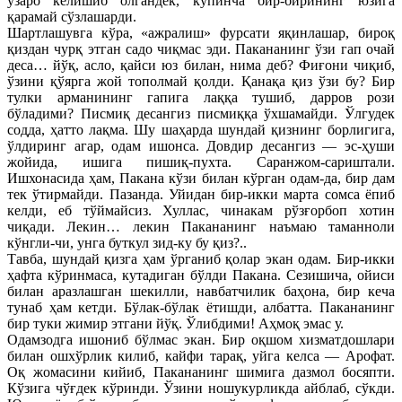
ўзаро келишиб олгандек, кўпинча бир-бирининг юзига
қарамай сўзлашарди.
Шартлашувга кўра, «ажралиш» фурсати яқинлашар, бироқ
қиздан чурқ этган садо чиқмас эди. Пакананинг ўзи гап очай
деса… йўқ, асло, қайси юз билан, нима деб? Фиғони чиқиб,
ўзини қўярга жой тополмай қолди. Қанақа қиз ўзи бу? Бир
тулки арманининг гапига лаққа тушиб, дарров рози
бўладими? Писмиқ десангиз писмиққа ўхшамайди. Ўлгудек
содда, ҳатто лақма. Шу шаҳарда шундай қизнинг борлигига,
ўлдиринг агар, одам ишонса. Довдир десангиз — эс-ҳуши
жойида, ишига пишиқ-пухта. Саранжом-сариштали.
Ишхонасида ҳам, Пакана кўзи билан кўрган одам-да, бир дам
тек ўтирмайди. Пазанда. Уйидан бир-икки марта сомса ёпиб
келди, еб тўймайсиз. Хуллас, чинакам рўзғорбоп хотин
чиқади. Лекин… лекин Пакананинг наъмаю таманноли
кўнгли-чи, унга буткул зид-ку бу қиз?..
Тавба, шундай қизга ҳам ўрганиб қолар экан одам. Бир-икки
ҳафта кўринмаса, кутадиган бўлди Пакана. Сезишича, ойиси
билан аразлашган шекилли, навбатчилик баҳона, бир кеча
тунаб ҳам кетди. Бўлак-бўлак ётишди, албатта. Пакананинг
бир туки жимир этгани йўқ. Ўлибдими! Аҳмоқ эмас у.
Одамзодга ишониб бўлмас экан. Бир оқшом хизматдошлари
билан ошхўрлик килиб, кайфи тарақ, уйга келса — Арофат.
Оқ жомасини кийиб, Пакананинг шимига дазмол босяпти.
Кўзига чўғдек кўринди. Ўзини ношукурликда айблаб, сўкди.