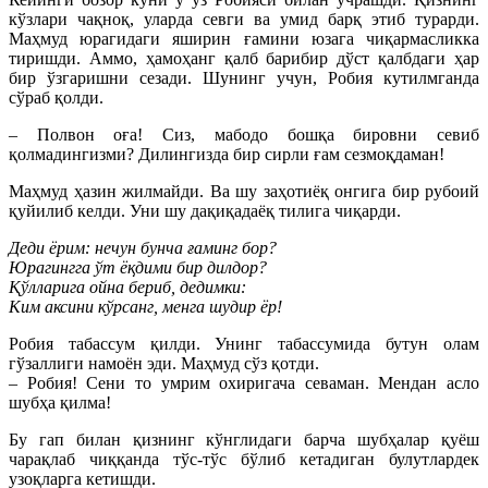
кўзлари чақноқ, уларда севги ва умид барқ этиб турарди.
Маҳмуд юрагидаги яширин ғамини юзага чиқармасликка
тиришди. Аммо, ҳамоҳанг қалб барибир дўст қалбдаги ҳар
бир ўзгаришни сезади. Шунинг учун, Робия кутилмганда
сўраб қолди.
– Полвон оға! Сиз, мабодо бошқа бировни севиб
қолмадингизми? Дилингизда бир сирли ғам сезмоқдаман!
Маҳмуд ҳазин жилмайди. Ва шу заҳотиёқ онгига бир рубоий
қуйилиб келди. Уни шу дақиқадаёқ тилига чиқарди.
Деди ёрим: нечун бунча ғаминг бор?
Юрагингга ўт ёқдими бир дилдор?
Қўлларига ойна бериб, дедимки:
Ким аксини кўрсанг, менга шудир ёр!
Робия табассум қилди. Унинг табассумида бутун олам
гўзаллиги намоён эди. Маҳмуд сўз қотди.
– Робия! Сени то умрим охиригача севаман. Мендан асло
шубҳа қилма!
Бу гап билан қизнинг кўнглидаги барча шубҳалар қуёш
чарақлаб чиққанда тўс-тўс бўлиб кетадиган булутлардек
узоқларга кетишди.