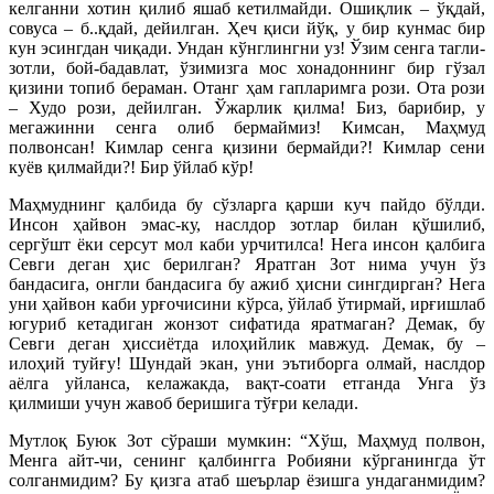
келганни хотин қилиб яшаб кетилмайди. Ошиқлик – ўқдай,
совуса – б..қдай, дейилган. Ҳеч қиси йўқ, у бир кунмас бир
кун эсингдан чиқади. Ундан кўнглингни уз! Ўзим сенга тагли-
зотли, бой-бадавлат, ўзимизга мос хонадоннинг бир гўзал
қизини топиб бераман. Отанг ҳам гапларимга рози. Ота рози
– Худо рози, дейилган. Ўжарлик қилма! Биз, барибир, у
мегажинни сенга олиб бермаймиз! Кимсан, Маҳмуд
полвонсан! Кимлар сенга қизини бермайди?! Кимлар сени
куёв қилмайди?! Бир ўйлаб кўр!
Маҳмуднинг қалбида бу сўзларга қарши куч пайдо бўлди.
Инсон ҳайвон эмас-ку, наслдор зотлар билан қўшилиб,
сергўшт ёки серсут мол каби урчитилса! Нега инсон қалбига
Севги деган ҳис берилган? Яратган Зот нима учун ўз
бандасига, онгли бандасига бу ажиб ҳисни сингдирган? Нега
уни ҳайвон каби урғочисини кўрса, ўйлаб ўтирмай, ирғишлаб
югуриб кетадиган жонзот сифатида яратмаган? Демак, бу
Севги деган ҳиссиётда илоҳийлик мавжуд. Демак, бу –
илоҳий туйғу! Шундай экан, уни эътиборга олмай, наслдор
аёлга уйланса, келажакда, вақт-соати етганда Унга ўз
қилмиши учун жавоб беришига тўғри келади.
Мутлоқ Буюк Зот сўраши мумкин: “Хўш, Маҳмуд полвон,
Менга айт-чи, сенинг қалбингга Робияни кўрганингда ўт
солганмидим? Бу қизга атаб шеърлар ёзишга ундаганмидим?