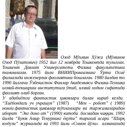
Озод Мўъмин Хўжа (Мўминов
Озод Пўлатович) 1952 йил 12 ноябрда Тошкентда туғилган.
Тошкент Давлат Университети Физика факультетини
тамомлаган. 1975 йили ВНИИПромгазнинг Ўрта Осиё
филиалида инженерлик фаолиятини бошлаган. 1980 йилдан то
1990 йилгача Ўзбекистон Фанлар Академияси Физика-Техника
илмий-текшириш институтига ўтиб, илмий ходим сифатида
фаолият олиб борган.
У адабиётга фантастик ҳикоялари билан кириб келди.
“Хиёбондаги уч учрашув” (1987) “Мен – робот” ( 1989)
номли фантастик ҳикоялар тўпламлари ва таржималаридан
иборат “Энг доно от” (1990) китоби босмадан чиққан. 1992
йилда “Буюк Амир Темурнинг ёқути” тарихий асари “Шарқ
юлдузи” журналида ва 1993 йили «Сомон йўли» алманахида