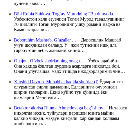
дунёни аввал…
Bibi Robia Saidova. Tog‘ay Murodning “Bu dunyoda…
Ўзбекистон халқ ёзувчиси Тоғай Мурод таваллудининг
70 йиллиги Тоғай Муроднинг ушбу романи Кафка ва
Камю асарлари…
Boborahim Mashrab. G’azallar,…
Дарвешлик Машраб
учун шоҳликдан баланд. У «жон тўтисини ишқ ила
сарбоз этай деб», жандани кийиб…
Onajon. O’zbek shoirlarining onaga…
Ўзбек адабиёти
Она ҳақида ёзилган дурдона асарларга ниҳоятда бой.
Онани улуғлашда, мадҳ этишда ижодкорларимиз чин…
Xurshid Davron. Muhabbat haqida she’rlar (I)
Ёдларингга
олурмисан сирли дамларни, Ёдларингга олурмисан
ширин ғамларни, Ёқиб қўйиб тун қўйнида ёки
шамларни Мени ёдга…
Betakror aktrisa Rimma Ahmedovaga bag’ishlov.
Истараси
ниҳоятда иссиқ, туйғулари паришон юзига майин
қалқиб чиққан, маҳзун қиёфали, ҳар қандай ҳолдаям
дилбарлигича…