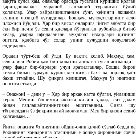
вақтга бўлса ҳам, одамлар орасида тўсатдан кўришиб қолган
қариндошлардек учрашиб, гаплашиб турадиган бўлиб
қолдилар. Улар хайрлашишгандан сўнг, кейинги якшанба
кунини орзиқиб кутардилар. Бошқача мулоқотларнинг асло
иложиси йўқ эди. Ҳар бир висол онларига йигит албатта бир
ёки бир нечта ўз севги ҳислари йўғрилган рубоийлар битиб
келар, уларда ифодаланган муҳаббат изҳорлари қизнинг
онгига, қалбига чўғ солар, унинг вужудини ловуллатиб
ёндирарди.
Орадан тўрт-беш ой ўтди. Бу вақтга келиб, Маҳмуд ҳам,
севгилиси Робия ҳам бир ҳолатни аниқ ва тугал англашди –
улар фақат бир-бирлари учун яратилганлар. Бошқа бирон
кимса билан турмуш қуриш ҳеч кимга бахт ва порлоқ ҳаёт
бахш этмайди. Шу фикрга келишгач, Маҳмуд ўз ниятини
онасига етказди.
– Онажон! – деди у. – Ҳар бир эркак катта бўлгач, уйланиши
керак. Менинг бошимни иккита қилиш ҳақида сиз дадам
билан гаплашаётганингизни эшитгандим. Сизга шу
тўғрисидаги ўз фикримни айтмоқчиман. Мен бир қизни севиб
қолганман…
Йигит онасига ўз ниятини ойдин-очиқ қилиб сўзлаб берди ва
Робиянинг хонадонига отасиними ё бошқа бировними совчи
қилиб жўнатишни сўради.