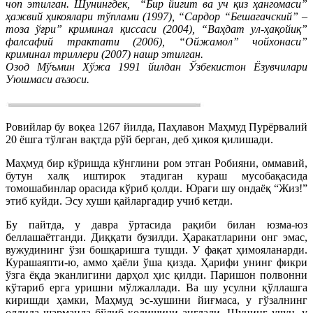
чоп этилган. Шунингдек, “Бир йигит ва уч қиз ҳангомаси”
ҳажвий ҳикоялари тўплами (1997), “Сардор “Бешагачский” –
тоза ўғри” криминал қиссаси (2004), “Ваҳдат ул-ҳақойиқ”
фалсафий трактати (2006), “Ойжамол” чойхонаси”
криминал триллери (2007) нашр этилган.
Озод Мўъмин Хўжа 1991 йилдан Ўзбекистон Ёзувчилари
Уюшмаси аъзоси.
Ровийлар бу воқеа 1267 йилда, Паҳлавон Маҳмуд Пурёрвалий
20 ёшга тўлган вақтда рўй берган, деб ҳикоя қилишади.
Маҳмуд бир кўришда кўнглини ром этган Робияни, оммавий,
бутун халқ иштирок этадиган кураш мусобақасида
томошабинлар орасида кўриб қолди. Юраги шу ондаёқ “Жиз!”
этиб куйди. Эсу хуши қайларгадир учиб кетди.
Бу пайтда, у давра ўртасида рақиби билан юзма-юз
беллашаётганди. Диққати бузилди. Ҳаракатларини онг эмас,
вужудининг ўзи бошқаришга тушди. У фақат ҳимояланарди.
Курашаяпти-ю, аммо ҳаёли ўша қизда. Ҳарифи унинг фикри
ўзга ёқда эканлигини дарҳол ҳис қилди. Паришон полвонни
кўтариб ерга уришни мўлжаллади. Ва шу усулни қўллашга
киришди ҳамки, Маҳмуд эс-хушини йиғмаса, у гўзалнинг
олдида шарманда бўлиб қолишини англади. Шунинг учун, у