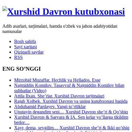
Adib asarlari, tarjimalari, hamda o'zbek va jahon adabiyotidan
namunalar
Bosh sahifa
Sayt xaritasi
Qiziqarli saytlar
RSS
ENG SO’NGGI
Mirzohid Muzaffar. Hechlik va Hellados. Esse
Najmiddin Komilov. Tasavvuf & Najmiddin Komilov bilan
suhbatlar (Video)
Attila Ilxan. She’rlar. Xurshid Davron tarjimalari
Rajab Xolbek. Xurshid Davron va uning kutubxonasi haqida
Abduhamid Pardayev. Yangi to’rtliklar
Unutayin degandim seni… Xurshid Davron she’ri & Qo’shiq
Xurshid Davron & Sarvara & IA. Sen kelar yo’llarga tikildim
bedor…
Xayr, dema, sevgilim… Xurshid Davron she’ri & Ikki qo’shiq