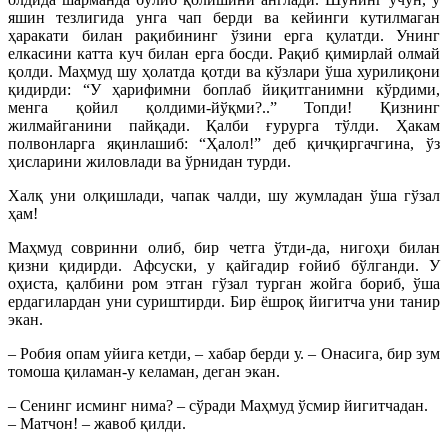
яшин тезлигида унга чап берди ва кейинги кутилмаган
ҳаракати билан рақибининг ўзини ерга қулатди. Унинг
елкасини катта куч билан ерга босди. Рақиб қимирлай олмай
қолди. Маҳмуд шу ҳолатда қотди ва кўзлари ўша хурилиқони
қидирди: “У ҳарифимни боплаб йиқитганимни кўрдими,
менга қойил қолдими-йўқми?..” Топди! Қизнинг
жилмайганини пайқади. Қалби ғурурга тўлди. Ҳакам
полвонларга яқинлашиб: “Ҳалол!” деб қичқиргачгина, ўз
ҳисларини жиловлади ва ўрнидан турди.
Халқ уни олқишлади, чапак чалди, шу жумладан ўша гўзал
ҳам!
Маҳмуд совринни олиб, бир четга ўтди-да, нигоҳи билан
қизни қидирди. Афсуски, у қайгадир ғойиб бўлганди. У
оҳиста, қалбини ром этган гўзал турган жойга бориб, ўша
ердагилардан уни суриштирди. Бир ёшроқ йигитча уни танир
экан.
– Робия опам уйига кетди, – хабар берди у. – Онасига, бир зум
томоша қиламан-у келаман, деган экан.
– Сенинг исминг нима? – сўради Маҳмуд ўсмир йигитчадан.
– Матчон! – жавоб қилди.