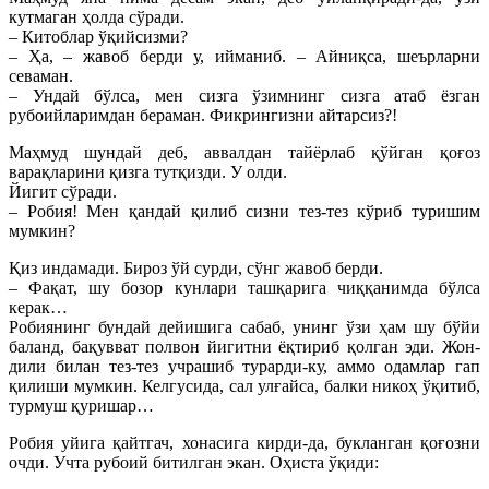
кутмаган ҳолда сўради.
– Китоблар ўқийсизми?
– Ҳа, – жавоб берди у, ийманиб. – Айниқса, шеърларни
севаман.
– Ундай бўлса, мен сизга ўзимнинг сизга атаб ёзган
рубоийларимдан бераман. Фикрингизни айтарсиз?!
Маҳмуд шундай деб, аввалдан тайёрлаб қўйган қоғоз
варақларини қизга тутқизди. У олди.
Йигит сўради.
– Робия! Мен қандай қилиб сизни тез-тез кўриб туришим
мумкин?
Қиз индамади. Бироз ўй сурди, сўнг жавоб берди.
– Фақат, шу бозор кунлари ташқарига чиққанимда бўлса
керак…
Робиянинг бундай дейишига сабаб, унинг ўзи ҳам шу бўйи
баланд, бақувват полвон йигитни ёқтириб қолган эди. Жон-
дили билан тез-тез учрашиб турарди-ку, аммо одамлар гап
қилиши мумкин. Келгусида, сал улғайса, балки никоҳ ўқитиб,
турмуш қуришар…
Робия уйига қайтгач, хонасига кирди-да, букланган қоғозни
очди. Учта рубоий битилган экан. Оҳиста ўқиди: