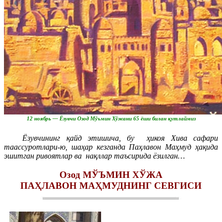
12 ноябрь — Ёзувчи Озод Мўъмин Хўжани 65 ёши билан қутлаймиз
Ёзувчининг қайд этишича, бу ҳикоя Хива сафари
таассуротлари-ю, шаҳар кезганда Паҳлавон Маҳмуд ҳақида
эшитган ривоятлар ва нақллар таъсирида ёзилган…
Озод МЎЪМИН ХЎЖА
ПАҲЛАВОН МАҲМУДНИНГ СЕВГИСИ