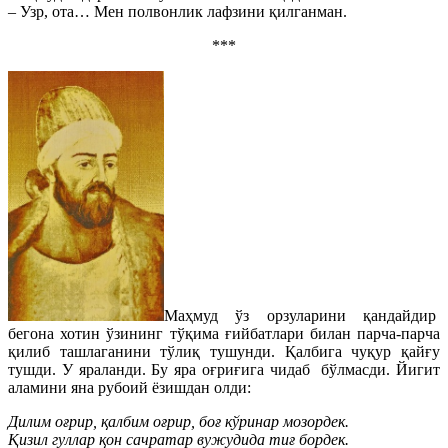
– Узр, ота… Мен полвонлик лафзини қилганман.
***
Маҳмуд ўз орзуларини қандайдир
бегона хотин ўзининг тўқима ғийбатлари билан парча-парча
қилиб ташлаганини тўлиқ тушунди. Қалбига чуқур қайғу
тушди. У яраланди. Бу яра оғриғига чидаб бўлмасди. Йигит
аламини яна рубоий ёзишдан олди:
Дилим оғрир, қалбим оғрир, боғ кўринар мозордек.
Қизил гуллар қон сачратар вужудида тиғ бордек.