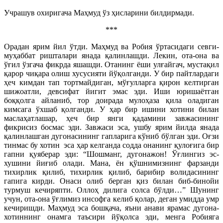
Учрашув охиригача Маҳмуд ўз ҳисларини билдирмади.
***
Орадан ярим йил ўтди. Маҳмуд ва Робия ўртасидаги севги-
муҳаббат ришталари янада қалинлашди. Лекин, ота-она ва
ўғил ўзгача фикрда яшашди. Отанинг ёши улғайгач, мустақил
қарор чиқара олиш хусусияти йўқолганди. У бир пайтлардаги
ҳеч кимдан тап тортмайдиган, мўғулларга қирон келтирган
шижоатли, девсифат йигит эмас эди. Иши юришаётган
боққолга айланиб, тор доирада мулоҳаза қила оладиган
кимсага ўхшаб қолганди. У ҳар бир ишини хотини билан
маслаҳатлашар, ҳеч бир янги қадамини завжасининг
фикрисиз босмас эди. Завжаси эса, ушбу ярим йилда янада
қалинлашган дугонасининг гапларига кўниб бўлган эди. Оғзи
тинмас бу хотин эса ҳар келганда содда онанинг қулоғига бир
гапни қуяберар эди: “Шошманг, дугонажон! Ўғлингиз эс-
хушини йиғиб олади. Мана, ён қўшнимизнинг фарзанди
тихирлик қилиб, тихирлик қилиб, барибир волидасининг
гапига кирди. Онаси олиб берган қиз билан биб-бинойи
турмуш кечиряпти. Оллоҳ дилига солса бўлди…” Шунинг
учун, ота-она ўғлимиз инсофга келиб қолар, деган умидда умр
кечиришди. Маҳмуд эса бошқача, яъни анави ярамас дугона-
хотиннинг онамга таъсири йўқолса эди, менга Робияга