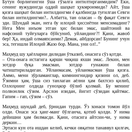
Бутун борлиғингни ўша гўзалга интилтирганмидим? Ёки,
сенинг вужудингда оддий шаҳват ҳукмронмиди? Айт, ўша
қизга шаҳват билан интилдингми ё қалбингда туғилган Севги
билан интилдингми?.. Албатта, тан оласан – бу фақат Севги
эди. Шундай экан, нега бу илоҳий ҳиссиётни менсимадинг?
Нега Мен инъом этган ҳис билан эмас, шайтоний ва
нафсоний туйғуларга бўйсуниб, уйландинг?! Қани, жавоб
бер! Ҳа, индай олмаяпсанми? Демак, айбдорсан! Бунинг учун
эса, тегишли Илоҳий Жазо бор. Мана, уни ол!..”
Маҳмуд шу ҳаёлларни дилидан ўтказиб, онасига сўз қотди.
– Ота-онага истагига қарши чиқиш яхши эмас. Лекин, мен
зотдор буқа эмасман, зотдор ғунажин билан
чатиштириладиган. Уйланмасам, уйланмасман ўша қизга.
Аммо, мени зўрламанглар, кимнингнидир қизини ол, деб.
Ўзимни ҳам, ўша сиз танлаган аёлни ҳам бахтсиз қилиб,
Оллоҳнинг олдида гуноҳкор бўлиб қолмай. Бу менинг
полвонлик сўзим. Арслон изидан, йигит сўзидан қайтмас.
Гапим – гап, сўзим – сўз.
Маҳмуд шундай деб, ўрнидан турди. Ўз хонаси томон йўл
олди. Онаси эса ҳанг-манг бўлганча, қотиб қолди. У нима
дейишни ҳам билмасди. Қани, отасига айтсин-чи, у нима
деркин…
Эртаси кун ота ишдан келиб, кечки овқатни танаввул қилгач,