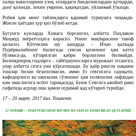
халқи вакилларини узоқ эллардаги бандиликлардан қутқарди,
донг қозонди, лекин умрини, ҳақиқатдан, уйланмай ўтказди.
Робия ҳам минг тайзиқларга қарамай турмушга чиқмади.
Жонли ҳаётдан ҳур қиз бўлиб кетди.
Бугунги кунларда Хивага борсангиз, албатта Паҳлавон
Маҳмуд зиёратгоҳига кирасиз. Унинг мақбарасини тавоф
қиласиз. Кўпчилик шу шаҳарда – Ичан қалъада
Пурёрвалийнинг ёшлигида севган қизининг ҳам катта
бўлмаса-да, кўтарилган қабри борлигини билмайди.
Билимдонроқ гидларга – сайёҳшуносларга мурожаат этсангиз,
улар албатта сизга уни кўрсатишади. Бу қабр рангли нақшин
тошлар билан безатилмаган, аммо ўз севгисига садоқати,
вафодорлиги ва ожизалик сўзининг ҳам полвонлик лафзидан
кам эмаслигига исбот тариқасида, Буюк Севгига ажойиб рамз
сифатида асрлар оша ҳамон нурамай қад кўтариб турибди.
17 – 20 март. 2017 йил. Тошкент.
12 NOYABR — YOZUVCHI OZOD MO‘MIN XO‘JANI 65 YOSHI BILAN QUTLAYMIZ