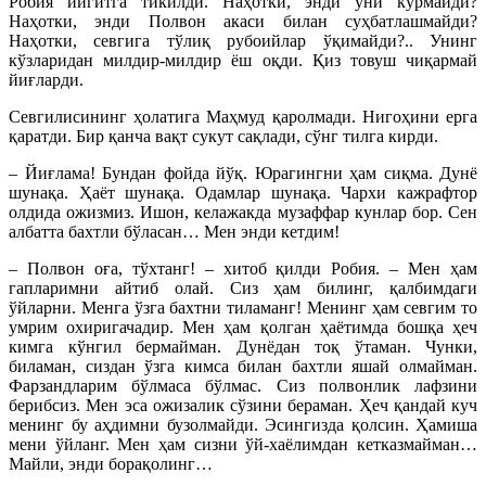
Робия йигитга тикилди. Наҳотки, энди уни кўрмайди?
Наҳотки, энди Полвон акаси билан суҳбатлашмайди?
Наҳотки, севгига тўлиқ рубоийлар ўқимайди?.. Унинг
кўзларидан милдир-милдир ёш оқди. Қиз товуш чиқармай
йиғларди.
Севгилисининг ҳолатига Маҳмуд қаролмади. Нигоҳини ерга
қаратди. Бир қанча вақт сукут сақлади, сўнг тилга кирди.
– Йиғлама! Бундан фойда йўқ. Юрагингни ҳам сиқма. Дунё
шунақа. Ҳаёт шунақа. Одамлар шунақа. Чархи кажрафтор
олдида ожизмиз. Ишон, келажакда музаффар кунлар бор. Сен
албатта бахтли бўласан… Мен энди кетдим!
– Полвон оға, тўхтанг! – хитоб қилди Робия. – Мен ҳам
гапларимни айтиб олай. Сиз ҳам билинг, қалбимдаги
ўйларни. Менга ўзга бахтни тиламанг! Менинг ҳам севгим то
умрим охиригачадир. Мен ҳам қолган ҳаётимда бошқа ҳеч
кимга кўнгил бермайман. Дунёдан тоқ ўтаман. Чунки,
биламан, сиздан ўзга кимса билан бахтли яшай олмайман.
Фарзандларим бўлмаса бўлмас. Сиз полвонлик лафзини
берибсиз. Мен эса ожизалик сўзини бераман. Ҳеч қандай куч
менинг бу аҳдимни бузолмайди. Эсингизда қолсин. Ҳамиша
мени ўйланг. Мен ҳам сизни ўй-хаёлимдан кетказмайман…
Майли, энди борақолинг…