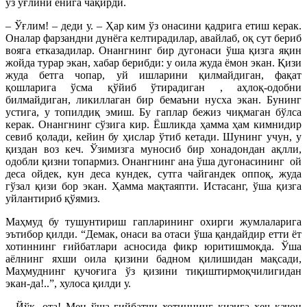
ўз ўғлини ёнига чақирди.
– Ўғлим! – деди у. – Ҳар ким ўз онасини қадрига етиш керак.
Оналар фарзандни дунёга келтирадилар, авайлаб, оқ сут бериб
вояга етказадилар. Онангнинг бир дугонаси ўша қизга яқин
жойда турар экан, хабар берибди: у оила жуда ёмон экан. Қизи
жуда бетга чопар, уй ишларини қилмайдиган, фақат
қошларига ўсма қўйиб ўтирадиган , аҳлоқ-одобни
билмайдиган, ликиллаган бир бемаъни нусха экан. Бунинг
устига, у топилдиқ эмиш. Бу гаплар бежиз чиқмаган бўлса
керак. Онангнинг сўзига кир. Ёшликда ҳамма ҳам кимнидир
севиб қолади, кейин бу ҳислар ўтиб кетади. Шунинг учун, у
қиздан воз кеч. Ўзимизга муносиб бир хонадондан ақлли,
одобли қизни топармиз. Онангнинг ана ўша дугонасининг ой
деса ойдек, кун деса кундек, сутга чайгандек оппоқ, жуда
гўзал қизи бор экан. Ҳамма мақтаяпти. Истасанг, ўша қизга
уйлантириб қўямиз.
Маҳмуд бу тушунтириш гапларининг охирги жумлаларига
эътибор қилди. “Демак, онаси ва отаси ўша қандайдир етти ёт
хотиннинг ғийбатлари асносида фикр юритишмоқда. Ўша
аёлнинг яхши оила қизини бадном қилишидан мақсади,
Маҳмуднинг қучоғига ўз қизини тиқиштирмоқчилигидан
экан-да!..”, хулоса қилди у.
– Йўқ, ота! Мен ўша ғийбатчи хотиннинг қизига ҳеч қачон