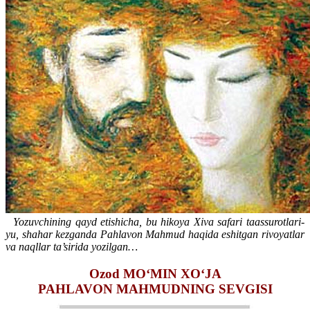
Yozuvchining qayd etishicha, bu hikoya Xiva safari taassurotlari-
yu, shahar kezganda Pahlavon Mahmud haqida eshitgan rivoyatlar
va naqllar ta’sirida yozilgan…
Ozod MO‘MIN XO‘JA
PAHLAVON MAHMUDNING SЕVGISI