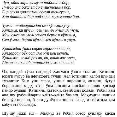
Чун, ойни хира қилғучи тобонинг бор,
Гулзор ила баҳс этар гулистонинг бор.
Бир лаҳза ҳаялламай совут тешгувчи,
Ҳар биттаси бир найза,ки мужгонинг бор.
Зулми итобларингдан кеч кўнглим учун,
Кўнглим, ки тугун, сен уни еч кўнглим учун.
Мен кўнглинг учун ўзгага бермам кўнглим,
Сен ўзгага берма кўнгил ҳеч кўнглим учун.
Қошимдан ўшал сарви хиромон кетди,
Кўзлардан оёқ остима кўп қон кетди.
Қошимга, келиб раҳми, ки, қайтмас эрса,
Айланг-ки ҳисоб, танимдаги жон кетди.
Оҳ, қандай гўзал сатрлар! Ҳаммаси ўзига аталган. Қизнинг
юраги ғурур ва ифтихорга тўлди. Аёл зотининг қалби шундай
тузилган: Ким уни севса, унинг чиройини, ақлини, бутун
борлиғини мадҳ этса, ўша инсонга нисбатан илиқ ҳислар
пайдо бўлади. Кўпинча, ҳаттоки, севиб ҳам қолади. Робия ҳам
ана шу рубоийларни қайта–қайта ўқигач, Маҳмудни наинки
бир зўр полвон, балки дунёдаги энг яхши одам сифатида ҳам
қабул эта бошлади.
Шу-шу, икки ёш – Маҳмуд ва Робия бозор кунлари қисқа