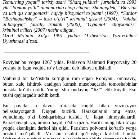
Temurning yoquti” tarixiy asari “Sharq yulduzi” jurnalida va 1993
yili “Somon yo‘li” almanaxida chop etilgan. Shuningdek, “Bir yigit
va uch qiz hangomasi” hajviy hikoyalari to‘plami (1997), “Sardor
“Beshagachskiy” – toza o‘g‘ri” kriminal qissasi (2004), “Vahdat
ul-haqoyiq” falsafiy traktati (2006), “Oyjamol” choyxonasi”
kriminal trilleri (2007) nashr etilgan.
Ozod Mo‘min Xo‘ja 1991 yildan O‘zbekiston Yozuvchilari
Uyushmasi a’zosi.
Roviylar bu voqea 1267 yilda, Pahlavon Mahmud Puryorvaliy 20
yoshga to‘lgan vaqtda ro‘y bergan, deb hikoya qilishadi.
Mahmud bir ko‘rishda ko‘nglini rom etgan Robiyani, ommaviy,
butun xalq ishtirok etadigan kurash musobaqasida tomoshabinlar
orasida ko‘rib qoldi. Yuragi shu ondayoq “Jiz!” etib kuydi. Esu
xushi qaylargadir uchib ketdi.
Bu paytda, u davra o‘rtasida raqibi bilan yuzma-yuz
bellashayotgandi. Diqqati buzildi. Harakatlarini ong emas,
vujudining o‘zi boshqarishga tushdi. U faqat himoyalanardi.
Kurashayapti-yu, ammo hayoli o‘sha qizda. Harifi uning fikri o‘zga
yoqda ekanligini darhol his qildi. Parishon polvonni ko‘tarib yerga
urishni mo‘ljalladi. Va shu usulni qo‘llashga kirishdi hamki,