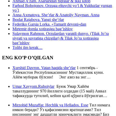
Ahmad A’zam. Asarlaridan fiqralar & Ikki kitob
Farhod Bobojonov. Orzuga eltuvchi yo‘l & Yulduzlar yurgan
yo`l
Anna Axmatova. She’rlar & Anatoliy Nayman. Anna
Ibodat Rajabova. Yangi she’rlar
Federiko Garsia Lorka. «Tamarit devoni»dan
Mirtemir domla xotirasiga bag’ishlov
Sulaymon Rahmon. Orzulardan yaratdi dunyo. (Tilak Jo’ra
siyrati va suvratiga chizgilar) & Tilak Jo’ra xotirasiga
bag’ishlov
Tolibi ilm kerak…
ENG KO’P O’QILGAN
Xurshid Davron. Vatan haqida she’rlar
1 сентябрь -
Ўзбекистон Республикасининг Мустақиллик куни.
Айём муборак бўлсин! Энг азиз ва энг…
Umar Xayyom.Ruboiylar
Буюк Умар Хайём
таваллудининг 970 йиллиги олдидан (15 май) Аввал
тафаккурда туғилиб, кейин қалб қўрига йўғрилган…
Mirzohid Muzaffar. Hechlik va Hellados. Esse
Тил нимага
имкон беради? Ўз қафасимизни яратишгами? Тил
инсоннинг энг даҳшатли эринчоқлиги эмасмиди? Биз