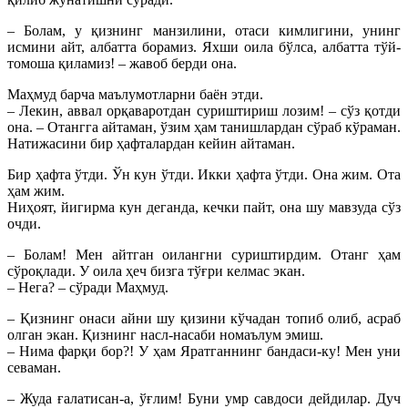
– Болам, у қизнинг манзилини, отаси кимлигини, унинг
исмини айт, албатта борамиз. Яхши оила бўлса, албатта тўй-
томоша қиламиз! – жавоб берди она.
Маҳмуд барча маълумотларни баён этди.
– Лекин, аввал орқаваротдан суриштириш лозим! – сўз қотди
она. – Отангга айтаман, ўзим ҳам танишлардан сўраб кўраман.
Натижасини бир ҳафталардан кейин айтаман.
Бир ҳафта ўтди. Ўн кун ўтди. Икки ҳафта ўтди. Она жим. Ота
ҳам жим.
Ниҳоят, йигирма кун деганда, кечки пайт, она шу мавзуда сўз
очди.
– Болам! Мен айтган оилангни суриштирдим. Отанг ҳам
сўроқлади. У оила ҳеч бизга тўғри келмас экан.
– Нега? – сўради Маҳмуд.
– Қизнинг онаси айни шу қизини кўчадан топиб олиб, асраб
олган экан. Қизнинг насл-насаби номаълум эмиш.
– Нима фарқи бор?! У ҳам Яратганнинг бандаси-ку! Мен уни
севаман.
– Жуда ғалатисан-а, ўғлим! Буни умр савдоси дейдилар. Дуч