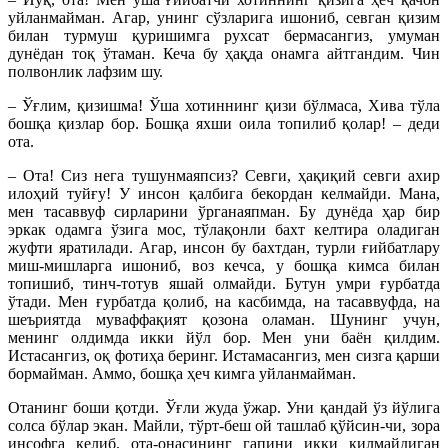
уйланмайман. Агар, унинг сўзларига ишониб, севган қизим
билан турмуш қуришимга рухсат бермасангиз, умуман
дунёдан тоқ ўтаман. Кеча бу ҳақда онамга айтгандим. Чин
полвонлик лафзим шу.
– Ўғлим, қизишма! Ўша хотиннинг қизи бўлмаса, Хива тўла
бошқа қизлар бор. Бошқа яхши оила топилиб қолар! – деди
ота.
– Ота! Сиз нега тушунмаяпсиз? Севги, ҳақиқий севги ахир
илоҳий туйғу! У инсон қалбига бекордан келмайди. Мана,
мен тасаввуф сирларини ўрганаяпман. Бу дунёда ҳар бир
эркак одамга ўзига мос, тўлақонли бахт келтира оладиган
жуфти яратилади. Агар, инсон бу бахтдан, турли ғийбатлару
миш-мишларга ишониб, воз кечса, у бошқа кимса билан
топишиб, тинч-тотув яшай олмайди. Бутун умри ғурбатда
ўтади. Мен ғурбатда қолиб, на касбимда, на тасаввуфда, на
шеъриятда муваффақият қозона оламан. Шунинг учун,
менинг олдимда икки йўл бор. Мен уни баён қилдим.
Истасангиз, оқ фотиҳа беринг. Истамасангиз, мен сизга қарши
бормайман. Аммо, бошқа ҳеч кимга уйланмайман.
Отанинг боши қотди. Ўғли жуда ўжар. Уни қандай ўз йўлига
солса бўлар экан. Майли, тўрт-беш ой ташлаб қўйсин-чи, зора
инсофга келиб, ота-онасининг гапини икки қилмайдиган