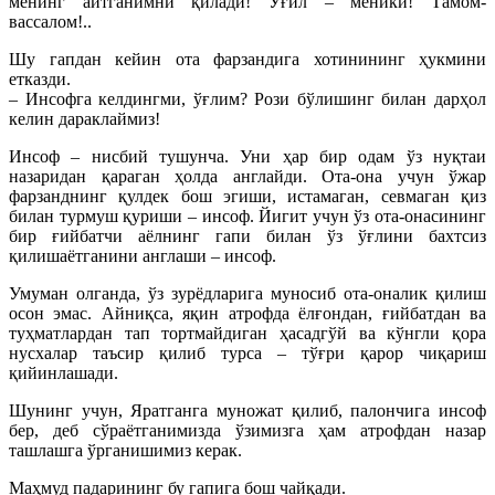
менинг айтганимни қилади! Ўғил – меники! Тамом-
вассалом!..
Шу гапдан кейин ота фарзандига хотинининг ҳукмини
етказди.
– Инсофга келдингми, ўғлим? Рози бўлишинг билан дарҳол
келин дараклаймиз!
Инсоф – нисбий тушунча. Уни ҳар бир одам ўз нуқтаи
назаридан қараган ҳолда англайди. Ота-она учун ўжар
фарзанднинг қулдек бош эгиши, истамаган, севмаган қиз
билан турмуш қуриши – инсоф. Йигит учун ўз ота-онасининг
бир ғийбатчи аёлнинг гапи билан ўз ўғлини бахтсиз
қилишаётганини англаши – инсоф.
Умуман олганда, ўз зурёдларига муносиб ота-оналик қилиш
осон эмас. Айниқса, яқин атрофда ёлғондан, ғийбатдан ва
туҳматлардан тап тортмайдиган ҳасадгўй ва кўнгли қора
нусхалар таъсир қилиб турса – тўғри қарор чиқариш
қийинлашади.
Шунинг учун, Яратганга муножат қилиб, палончига инсоф
бер, деб сўраётганимизда ўзимизга ҳам атрофдан назар
ташлашга ўрганишимиз керак.
Маҳмуд падарининг бу гапига бош чайқади.