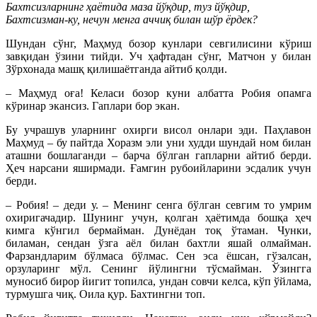
Бахтсизларнинг ҳаётида маза йўқдир, туз йўқдир,
Бахтсизман-ку, нечун менга аччиқ билан шўр ёрдек?
Шундан сўнг, Маҳмуд бозор кунлари севгилисини кўриш
завқидан ўзини тийди. Уч ҳафтадан сўнг, Матчон у билан
Зўрхонада машқ қилишаётганда айтиб қолди.
– Маҳмуд оға! Келаси бозор куни албатта Робия опамга
кўринар экансиз. Гаплари бор экан.
Бу учрашув уларнинг охирги висол онлари эди. Паҳлавон
Маҳмуд – бу пайтда Хоразм эли уни худди шундай ном билан
аташни бошлаганди – барча бўлган гапларни айтиб берди.
Ҳеч нарсани яширмади. Ғамгин рубоийларини эсдалик учун
берди.
– Робия! – деди у. – Менинг сенга бўлган севгим то умрим
охиригачадир. Шунинг учун, қолган ҳаётимда бошқа ҳеч
кимга кўнгил бермайман. Дунёдан тоқ ўтаман. Чунки,
биламан, сендан ўзга аёл билан бахтли яшай олмайман.
Фарзандларим бўлмаса бўлмас. Сен эса ёшсан, гўзалсан,
орзуларинг мўл. Сенинг йўлингни тўсмайман. Ўзингга
муносиб бирор йигит топилса, ундан совчи келса, кўп ўйлама,
турмушга чиқ. Оила қур. Бахтингни топ.