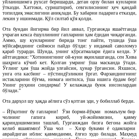
уйланишимга рухсат беришарди, деган орзу билан кунларни
ўтказди. Хаттоки, суриштириб, севгилисининг ҳеч қандай
топилдиқ эмаслигини аниқлади. Бу хабарни падарига етказди,
лекин у ишонмади. Қўл силтаб қўя қолди.
Ота бундан йигирма бир йил аввал, Гурганжда яшаётганда
учраган кекса ёшуллининг гапларини ҳам ёдидан чиқарганди.
Аммо, шу кунларнинг бирида тонг пайти, тушида ўша
мўйсафиднинг сиймоси пайдо бўлди: у индамай саволомуз
қараб турарди. Шунда, унинг кўрсатмалари ёдига келди. У
айтгандики: “Хотинингнинг ой-куни яқинлашганда, сен Хива
шаҳрига кўчиб кет. Қолган умринг ўша масканда ўтади.
Ўғлинг ҳам ўша жойда улғайсин, ҳунар ўргансин. Яхшиси,
унга ота касбинг – пўстиндўзликни ўргат. Фарзандингнинг
истакларини бўғма, нимага интилса, ўша ишига ёрдам бер!
Унинг руҳини синдирма! У келажакда буюк инсонлардан
бўлади.”
Ота дарҳол шу ҳақда аёлига сўз қотган эди, у бобиллаб берди.
– Йўқотинг бу гапларни! Ўзи борми-йўқми номаълум бир
чолнинг гапига кириб, уй-жойимизни, қавму
қариндошимизни ташлаб, Гурганждан бизга бегона жойга
келиб яшаяпмиз! Ўша чол – Хизр бувами ё одамларни
аврайдиган иблис қавмиданми, ёлғиз худо билади. Маҳмуд