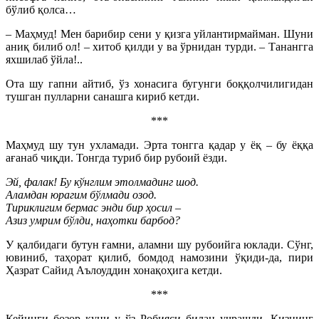
бўлиб қолса…
– Маҳмуд! Мен барибир сени у қизга уйлантирмайман. Шуни
аниқ билиб ол! – хитоб қилди у ва ўрнидан турди. – Танангга
яхшилаб ўйла!..
Ота шу гапни айтиб, ўз хонасига бугунги боққолчилигидан
тушган пулларни санашга кириб кетди.
***
Маҳмуд шу тун ухламади. Эрта тонгга қадар у ёқ – бу ёққа
ағанаб чиқди. Тонгда туриб бир рубоий ёзди.
Эй, фалак! Бу кўнглим этолмадинг шод.
Аламдан юрагим бўлмади озод.
Тириклигим бермас энди бир ҳосил –
Азиз умрим бўлди, наҳотки барбод?
У қалбидаги бутун ғамни, аламни шу рубоийга юклади. Сўнг,
ювиниб, таҳорат қилиб, бомдод намозини ўқиди-да, пири
Ҳазрат Сайид Аълоуддин хонақоҳига кетди.
***
Кейинги бозор куни у ўз Робияси билан учрашди. Қизнинг