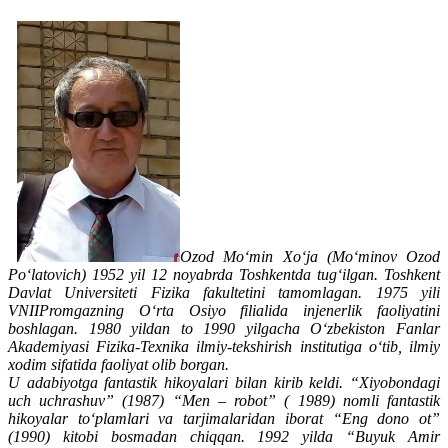
Ozod Mo‘min Xo‘ja (Mo‘minov Ozod
Po‘latovich) 1952 yil 12 noyabrda Toshkentda tug‘ilgan. Toshkent
Davlat Universiteti Fizika fakultetini tamomlagan. 1975 yili
VNIIPromgazning O‘rta Osiyo filialida injenerlik faoliyatini
boshlagan. 1980 yildan to 1990 yilgacha O‘zbekiston Fanlar
Akademiyasi Fizika-Texnika ilmiy-tekshirish institutiga o‘tib, ilmiy
xodim sifatida faoliyat olib borgan.
U adabiyotga fantastik hikoyalari bilan kirib keldi. “Xiyobondagi
uch uchrashuv” (1987) “Men – robot” ( 1989) nomli fantastik
hikoyalar to‘plamlari va tarjimalaridan iborat “Eng dono ot”
(1990) kitobi bosmadan chiqqan. 1992 yilda “Buyuk Amir