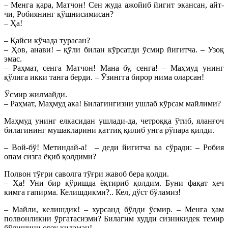
– Менга қара, Матчон! Сен жуда ажойиб йигит экансан, айт-
чи, Робиянинг қўшнисимисан?
– Ҳа!
– Қайси кўчада турасан?
– Ҳов, анави! – қўли билан кўрсатди ўсмир йигитча. – Узоқ
эмас.
– Раҳмат, сенга Матчон! Мана бу, сенга! – Маҳмуд унинг
қўлига икки танга берди. – Ўзингга бирор нима оларсан!
Ўсмир жилмайди.
– Раҳмат, Маҳмуд ака! Билагингизни ушлаб кўрсам майлими?
Маҳмуд унинг елкасидан ушлади-да, четроққа ўтиб, яланғоч
билагининг мушакларини қаттиқ қилиб унга рўпара қилди.
– Вой-бў! Метиндай-а! – деди йигитча ва сўради: – Робия
опам сизга ёқиб қолдими?
Полвон тўғри саволга тўғри жавоб бера қолди.
– Ҳа! Уни бир кўришда ёқтириб қолдим. Буни фақат ҳеч
кимга гапирма. Келишдикми?.. Кел, дўст бўламиз!
– Майли, келишдик! – хурсанд бўлди ўсмир. – Менга ҳам
полвонликни ўргатасизми? Билагим худди сизникидек темир
бўлишини орзу қиламан!