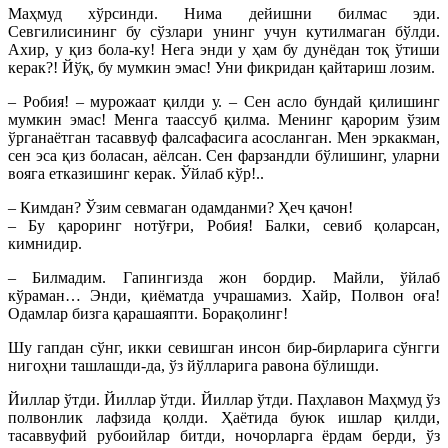
Маҳмуд хўрсинди. Нима дейишни билмас эди.
Севгилисининг бу сўзлари унинг учун кутилмаган бўлди.
Ахир, у қиз бола-ку! Нега энди у ҳам бу дунёдан тоқ ўтиши
керак?! Йўқ, бу мумкин эмас! Уни фикридан қайтариш лозим.
– Робия! – мурожаат қилди у. – Сен асло бундай қилишинг
мумкин эмас! Менга таассуб қилма. Менинг қарорим ўзим
ўрганаётган тасаввуф фалсафасига асосланган. Мен эркакман,
сен эса қиз боласан, аёлсан. Сен фарзандли бўлишинг, уларни
вояга етказишинг керак. Ўйлаб кўр!..
– Кимдан? Ўзим севмаган одамданми? Ҳеч қачон!
– Бу қароринг нотўғри, Робия! Балки, севиб қоларсан,
кимнидир.
– Билмадим. Гапингизда жон бордир. Майли, ўйлаб
кўраман… Энди, қиёматда учрашамиз. Хайр, Полвон оға!
Одамлар бизга қарашаяпти. Борақолинг!
Шу гапдан сўнг, икки севишган инсон бир-бирларига сўнгги
нигоҳни ташлашди-да, ўз йўлларига равона бўлишди.
Йиллар ўтди. Йиллар ўтди. Йиллар ўтди. Паҳлавон Маҳмуд ўз
полвонлик лафзида қолди. Ҳаётида буюк ишлар қилди,
тасаввуфий рубоийлар битди, ночорларга ёрдам берди, ўз