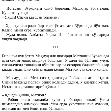
– Истасанг, Зўрхонага олиб бораман. Машқлар ўргатаман.
Кучинг кўпаяди.
– Яхши! Сизни қаердан топаман?
– Ҳар куни асрдан бир соат ўтгач, мен Зўрхонада бўламан.
Келиб, мени сўра, кўрсатишади.
– Жуда яхши. Албатта бораман! – йигитчанинг кўзларида
учқун чақнади.
***
Бир неча кун ўтгач Маҳмуд илк шогирди Матчонни Зўрхонада
аста-секин машқ қилдира бошлади. У ҳали ёш бўлгани учун,
енгил-енгил тошларни кўтартирар ва осонроқ бадантарбиялар
қилдирарди. Бир ҳафталардан кейин Матчон сўз қотиб қолди.
– Маҳмуд ака! Мен сиз ҳақингизда Робия опамга айтдим.
Сизни Маҳмуд полвон севиб қолибди дедим. У қизариб кетди.
Истасангиз, таништириб қўяман!
– Қандай қилиб, Матчон?
– Робия опам якшанба куни у бозорга чиқиб ўзига
нималардир олмоқчи экан. Ўша ерда учратишингиз мумкин,
истасангиз, мен ёнингизда бўламан.