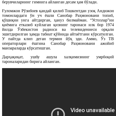
берувчиларнинг гимнига айланган десам ҳам бўлади.
Ғуломжон Рўзибоев қандай қилиб Тошкентдан узоқ Андижон
томонлардаги ўн уч ёшли Санобар Раҳмоновани топиб,
қўшиқни унга айтдирган, ҳануз билмайман. “Устозлар”ни
қиёмига етказиб куйлаган қизнинг таронаси илк бор 1974
йилда Ўзбекистон радиоси ва телевидениеси орқали
эшитдирилган ҳамда табиат қўйнида айтаётгани кўрсатилган.
У пайтда клип деган термин йўқ эди. Аммо, Ўз ТВ
операторлари ёшгина Санобар Раҳмоновани ажойиб
манзараларда кўрсатишган.
Дарҳақиқат, ушбу ашула халқимизнинг умрбоқий
тароналаридан бирига айланган.