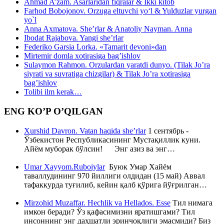
Ahmad A’zam. Asarlaridan fiqralar & Ikki kitob
Farhod Bobojonov. Orzuga eltuvchi yo‘l & Yulduzlar yurgan
yo`l
Anna Axmatova. She’rlar & Anatoliy Nayman. Anna
Ibodat Rajabova. Yangi she’rlar
Federiko Garsia Lorka. «Tamarit devoni»dan
Mirtemir domla xotirasiga bag’ishlov
Sulaymon Rahmon. Orzulardan yaratdi dunyo. (Tilak Jo’ra
siyrati va suvratiga chizgilar) & Tilak Jo’ra xotirasiga
bag’ishlov
Tolibi ilm kerak…
ENG KO’P O’QILGAN
Xurshid Davron. Vatan haqida she’rlar
1 сентябрь -
Ўзбекистон Республикасининг Мустақиллик куни.
Айём муборак бўлсин! Энг азиз ва энг…
Umar Xayyom.Ruboiylar
Буюк Умар Хайём
таваллудининг 970 йиллиги олдидан (15 май) Аввал
тафаккурда туғилиб, кейин қалб қўрига йўғрилган…
Mirzohid Muzaffar. Hechlik va Hellados. Esse
Тил нимага
имкон беради? Ўз қафасимизни яратишгами? Тил
инсоннинг энг даҳшатли эринчоқлиги эмасмиди? Биз