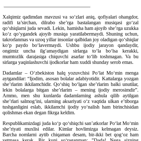
Xalqimiz qadimdan mavzusi va so‘zlari aniq, qofiyalari ohangdor,
radifi ta’sirchan, dilrabo she’rga bastalangan musiqasi go‘zal
qo‘shiqlarni juda sevadi. Lekin, hamisha ham ajoyib she’rga uzukka
ko‘z qo‘ygandek ajoyib musiqa yaratilabermaydi. Shuning uchun,
takrorlanmas va uzoq yillar insonlar qalbidan joy oladigan qo‘shiqlar
ko‘p paydo bo‘lavermaydi. Ushbu ijodiy jarayon qandaydir,
ongimiz uncha ilg‘amaydigan sirlarga to‘la bo‘lsa kerakki,
mumtozlik darajasiga chiquvchi asarlar to‘lib toshmagan. Va bu
sirlarga yaqinlashuvchi ijodkorlar ham xuddi shunday serob emas.
Dadamlar – O‘zbekiston halq yozuvchisi Po‘lat Mo‘min menga
aytgandilar: “Ijodim, asosan bolalar adabiyotidir. Kattalarga yozgan
she’rlarim ikkilamchidir. Qo‘shiq bo‘lgan she’rlarim balki unutilar,
lekin bolalarga bitgan she’rlarim – mening ijodiy merosimdir”.
Ammo, men shu kunlarda dadamlarning ashula qilib aytilgan
she’rlari salmog‘ini, ularning aksariyati o‘z vaqtida ulkan e’tiborga
tushganligini eslab, ikkilamchi ijodiy yo‘nalish ham birinchisidan
qolishmas ekan degan fikrga keldim.
Respublikamizdagi juda ko‘p qo‘shiqchi san’atkorlar Po‘lat Mo‘min
she’riyati muxlisi edilar. Kimlar hovlimizga kelmagan deysiz.
Barcha nomlarni aytib chiqaman desam, bir-ikki bet qog‘oz ham
yetmasa kerak. Bir kuni so‘raganman: ”Dada! Nega sizning