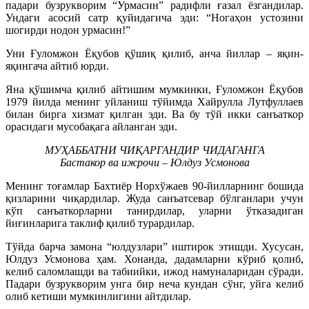
падари бузрукворим “Урмасин” радифли ғазал ёзгандилар.
Ундаги асосий сатр қуйидагича эди: “Ногаҳон устозини
шогирди нодон урмасин!”
Уни Ғуломжон Ёқубов қўшиқ қилиб, анча йиллар – яқин-
яқингача айтиб юрди.
Яна қўшимча қилиб айтишим мумкинки, Ғуломжон Ёқубов
1979 йилда менинг уйланиш тўйимда Хайрулла Лутфуллаев
билан бирга хизмат қилган эди. Ва бу тўй икки санъаткор
орасидаги мусобақага айланган эди.
МУҲАББАТНИ ЧИҚАРГАНДИР ЧИДАГАНГА
Бастакор ва ижрочи – Юлдуз Усмонова
Менинг тоғамлар Бахтиёр Норхўжаев 90-йилларнинг бошида
қизларини чиқардилар. Жуда санъатсевар бўлганлари учун
кўп санъаткорларни танирдилар, уларни ўтказадиган
йиғинларига таклиф қилиб турардилар.
Тўйда барча замона “юлдузлари” иштирок этишди. Хусусан,
Юлдуз Усмонова ҳам. Хонанда, дадамларни кўриб қолиб,
келиб саломлашди ва табиийки, ижод намуналаридан сўради.
Падари бузрукворим унга бир неча кундан сўнг, уйга келиб
олиб кетиши мумкинлигини айтдилар.