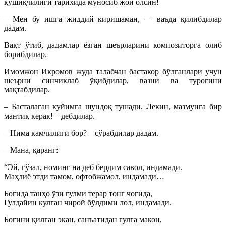
қўшиқчилиги тарихида муносиб жой олсин!
– Мен бу ишга жиддий киришаман, — ваъда қилибдилар
дадам.
Вақт ўтиб, дадамлар ёзган шеърларини композиторга олиб
борибдилар.
Имомжон Икромов жуда талабчан бастакор бўлганлари учун
шеърни синчиклаб ўқибдилар, вазни ва туроғини
мақтабдилар.
– Басталаган куйимга шундоқ тушади. Лекин, мазмунга бир
мантиқ керак! – дебдилар.
– Нима камчилиги бор? – сўрабдилар дадам.
– Мана, қаранг:
“Эй, гўзал, номинг на деб бердим савол, индамади.
Маҳлиё этди тамом, офтобжамол, индамади…
Боғида танҳо ўзи гулми терар тонг чоғида,
Гулдайин кулган чирой бўлдими лол, индамади.
Боғини қилган экан, санъатидан гулга макон,