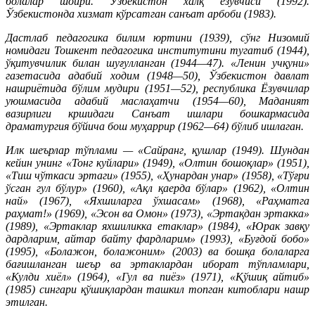
болалар шоири. Ўзбекистон халқ ёзувчиси (1992).
Ўзбекистонда хизмат кўрсатган санъат арбоби (1983).
Дастлаб педагогика билим юртини (1939), сўнг Низомий
номидаги Тошкент педагогика институтини тугатиб (1944),
ўқитувчилик билан шуғулланган (1944—47). «Ленин учқуни»
газетасида адабий ходим (1948—50), Ўзбекистон давлат
нашриётида бўлим мудири (1951—52), республика Ёзувчилар
уюшмасида адабий маслаҳатчи (1954—60), Маданият
вазирлиги кршидаги Санъат ишлари бошкармасида
драматургия бўйича бош муҳаррир (1962—64) бўлиб ишлаган.
Илк шеърлар тўплами — «Сайранг, қушлар (1949). Шундан
кейин унинг «Тонг куйлари» (1949), «Олтин бошоқлар» (1951),
«Тиш чўткаси эртаги» (1955), «Ҳунардан унар» (1958), «Тўғри
ўсган гул бўлур» (1960), «Ақл қаерда бўлар» (1962), «Олтин
най» (1967), «Яхшиларга ўхшасам» (1968), «Раҳматга
раҳмат!» (1969), «Эсон ва Омон» (1973), «Эртақдан эртакка»
(1989), «Эртаклар яхшиликка етаклар» (1984), «Юрак завқу
дардларим, айтар байту фардларим» (1993), «Буғдой бобо»
(1995), «Болажон, болажоним» (2003) ва бошқа болаларга
бағишланган шеър ва эртаклардан иборат тўпламлари,
«Кулди хиёл» (1964), «Гул ва пиёз» (1971), «Қўшиқ айтиб»
(1985) сингари қўшиқлардан ташкил топган китоблари нашр
этилган.