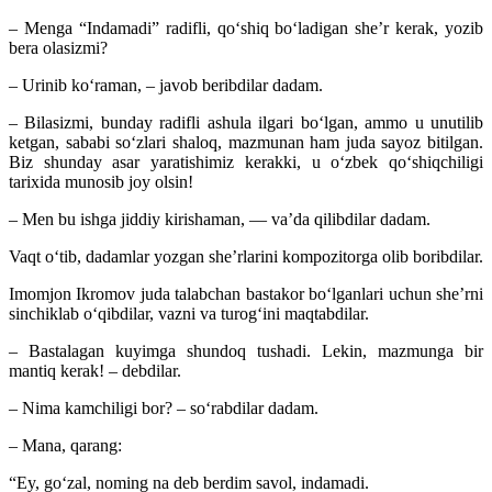
– Menga “Indamadi” radifli, qo‘shiq bo‘ladigan she’r kerak, yozib
bera olasizmi?
– Urinib ko‘raman, – javob beribdilar dadam.
– Bilasizmi, bunday radifli ashula ilgari bo‘lgan, ammo u unutilib
ketgan, sababi so‘zlari shaloq, mazmunan ham juda sayoz bitilgan.
Biz shunday asar yaratishimiz kerakki, u o‘zbek qo‘shiqchiligi
tarixida munosib joy olsin!
– Men bu ishga jiddiy kirishaman, — va’da qilibdilar dadam.
Vaqt o‘tib, dadamlar yozgan she’rlarini kompozitorga olib boribdilar.
Imomjon Ikromov juda talabchan bastakor bo‘lganlari uchun she’rni
sinchiklab
o‘qibdilar, vazni va turog‘ini maqtabdilar.
– Bastalagan kuyimga shundoq tushadi. Lekin, mazmunga bir
mantiq kerak! – debdilar.
– Nima kamchiligi bor? – so‘rabdilar dadam.
– Mana, qarang:
“Ey, go‘zal, noming na deb berdim savol, indamadi.