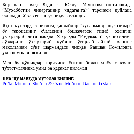
Бир қанча вақт ўтди ва Юлдуз Усмонова иштирокида
“Муҳаббатни чиқаргандир чидаганга!” таронаси куйлана
бошлади. У эл севган қўшиққа айланди.
Яқин кунларда эшитдим, қандайдир “ҳунарманд ашулачилар”
бу таронанинг сўзларини бошқачароқ тизиб, оҳангни
ўзгартириб айтишмоқда. Улар ҳам “Индамади” қўшиғининг
сўзларини ўзгартириб, куйини ўғирлаб айтиб, менинг
мақоламдан сўнг шармандаси чиққан Равшан Комиловга
ўхшашмоқчи шекилли.
Мен бу қўшиқлар тарихини битиш билан ушбу мавзуни
тўхтатмасликка умид ва ҳаракат қиламан.
Яна шу мавзуда мутолаа қилинг:
Po’lat Mo’min. She’rlar & Ozod Mo’min. Dadamni eslab…