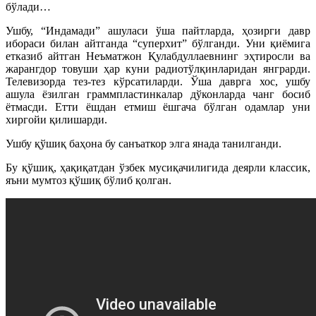
бўлади…
Ушбу, “Индамади” ашуласи ўша пайтларда, ҳозирги давр
ибораси билан айтганда “суперхит” бўлганди. Уни қиёмига
етказиб айтган Неъматжон Қулабдуллаевнинг эҳтиросли ва
жарангдор товуши ҳар куни радиотўлқинларидан янграрди.
Телевизорда тез-тез кўрсатиларди. Ўша даврга хос, ушбу
ашула ёзилган граммпластинкалар дўконларда чанг босиб
ётмасди. Етти ёшдан етмиш ёшгача бўлган одамлар уни
хиргойи қилишарди.
Ушбу қўшиқ баҳона бу санъаткор элга янада танилганди.
Бу қўшиқ, ҳақиқатдан ўзбек мусиқачилигида деярли классик,
яъни мумтоз қўшиқ бўлиб қолган.