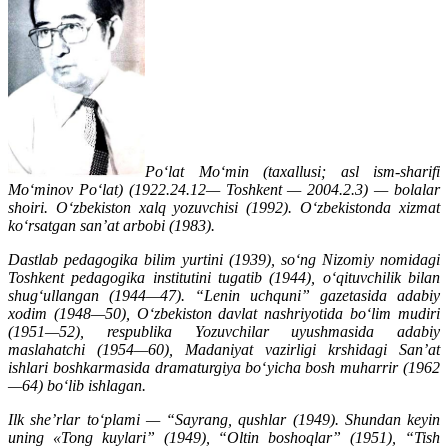
Po‘lat Mo‘min (taxallusi; asl ism-sharifi
Mo‘minov Po‘lat) (1922.24.12— Toshkent — 2004.2.3) — bolalar
shoiri. O‘zbekiston xalq yozuvchisi (1992). O‘zbekistonda xizmat
ko‘rsatgan san’at arbobi (1983).
Dastlab pedagogika bilim yurtini (1939), so‘ng Nizomiy nomidagi
Toshkent pedagogika institutini tugatib (1944), o‘qituvchilik bilan
shug‘ullangan (1944—47). “Lenin uchquni” gazetasida adabiy
xodim (1948—50), O‘zbekiston davlat nashriyotida bo‘lim mudiri
(1951—52), respublika Yozuvchilar uyushmasida adabiy
maslahatchi (1954—60), Madaniyat vazirligi krshidagi San’at
ishlari boshkarmasida dramaturgiya bo‘yicha bosh muharrir (1962
—64) bo‘lib ishlagan.
Ilk she’rlar to‘plami — “Sayrang, qushlar (1949). Shundan keyin
uning «Tong kuylari” (1949), “Oltin boshoqlar” (1951), “Tish