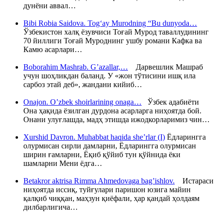
дунёни аввал…
Bibi Robia Saidova. Tog‘ay Murodning “Bu dunyoda…
Ўзбекистон халқ ёзувчиси Тоғай Мурод таваллудининг
70 йиллиги Тоғай Муроднинг ушбу романи Кафка ва
Камю асарлари…
Boborahim Mashrab. G’azallar,…
Дарвешлик Машраб
учун шоҳликдан баланд. У «жон тўтисини ишқ ила
сарбоз этай деб», жандани кийиб…
Onajon. O’zbek shoirlarining onaga…
Ўзбек адабиёти
Она ҳақида ёзилган дурдона асарларга ниҳоятда бой.
Онани улуғлашда, мадҳ этишда ижодкорларимиз чин…
Xurshid Davron. Muhabbat haqida she’rlar (I)
Ёдларингга
олурмисан сирли дамларни, Ёдларингга олурмисан
ширин ғамларни, Ёқиб қўйиб тун қўйнида ёки
шамларни Мени ёдга…
Betakror aktrisa Rimma Ahmedovaga bag’ishlov.
Истараси
ниҳоятда иссиқ, туйғулари паришон юзига майин
қалқиб чиққан, маҳзун қиёфали, ҳар қандай ҳолдаям
дилбарлигича…