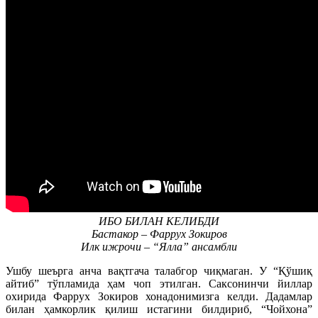
ИБО БИЛАН КЕЛИБДИ
Бастакор – Фаррух Зокиров
Илк ижрочи – “Ялла” ансамбли
Ушбу шеърга анча вақтгача талабгор чиқмаган. У “Қўшиқ
айтиб” тўпламида ҳам чоп этилган. Саксонинчи йиллар
охирида Фаррух Зокиров хонадонимизга келди. Дадамлар
билан ҳамкорлик қилиш истагини билдириб, “Чойхона”