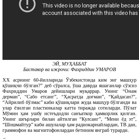
ЭЙ, МУҲАББАТ
Бастакор ва ижрочи: Фахриддин УМАРОВ
XX асрнинг 60-йилларида Ўзбекистонда ким энг машҳур
қўшиқчи бўлган?” деб сўралса, ўша даврда яшаганлар сўзсиз
Фахриддин Умаров дейишлари муқаррар. Унинг “Онам
дерман”, “Сабо етсанг”, “Ҳасратда доғман”, “Қайдасан?”,
“Айрилиб бўлмас” каби қўшиқлари жуда машҳур бўлганди ва
улар ёзилган пластинкалар катта тиражда сотиларди. Пўлат
Мўмин ҳам ушбу истеъдодли санъаткор ҳамкорлик қилган.
Унинг шеърлари билан айтилган “Кулсанг”, “Мени ёд эт”,
“Шошмайтур” каби ашулалар ҳам радиокарнайлардан, ТВ дан,
граммофон ва магнитофонлардан бетиним янграб турарди.