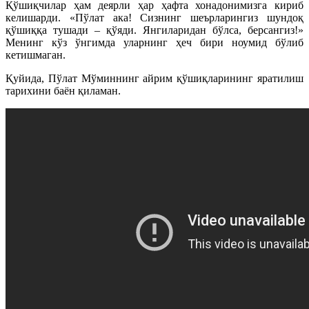
Қўшиқчилар ҳам деярли ҳар ҳафта хонадонимизга кириб
келишарди. «Пўлат ака! Сизнинг шеърларингиз шундоқ
қўшиққа тушади – қўяди. Янгиларидан бўлса, берсангиз!»
Менинг кўз ўнгимда уларнинг ҳеч бири ноумид бўлиб
кетишмаган.
Қуйида, Пўлат Мўминнинг айрим қўшиқларининг яратилиш
тарихини баён қиламан.