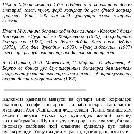
Пўлат Мўмин мумтоз ўзбек адабиёти анъаналарини давом
эттириб, ғазал, туюқ, фард жанрларида ҳам кўплаб асарлар
яратган. Унинг 500 дан зиёд қўшиқлари ғазал жанрида
ёзилган.
Пўлат Мўминнинг болалар ҳаётидан олинган «Қовоқвой билан
Чаноқвой», «Суқатой ва Конфетвой» (1970), «Баҳодирнинг
ботирлиги» (1972), «Она болам дейди, бола онам дейди»
(1975), «Оқ фил йўқолди» (1983), «Туякуш-бояқиш» (1987)
пьесалари республика театрларида саҳналаштирилган.
А. С Пушкин, В. В. Маяковский, С. Маршак, С. Михалков, А.
Барто ва бошқа рус ёзувчиларининг болаларга бағишланган
асарларини ўзбек тилига таржима қилган. «Эл-юрт ҳурмати»
ордени билан мукофотланган (1998).
Халқимиз қадимдан мавзуси ва сўзлари аниқ, қофиялари
оҳангдор, радифи таъсирчан, дилрабо шеърга басталанган
мусиқаси гўзал қўшиқларни жуда севади. Лекин, ҳамиша ҳам
ажойиб шеърга узукка кўз қўйгандек ажойиб мусиқа
яратилабермайди. Шунинг учун, такрорланмас ва узоқ йиллар
инсонлар қалбидан жой оладиган қўшиқлар кўп пайдо
бўлавермайди. Ушбу ижодий жараён қандайдир, онгимиз унча