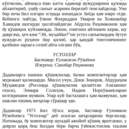
кўпчилик, айниқса ёши катта одамлар вужудларини қулоққа
айлантириб, ушбу санъат асарини берилиб тинглайдилар. Уни
бир неча йил илгари эстрада хонандаси Зиёда ҳам ижро этди.
Кейинги пайтда, ўзини Фахриддин Умаров ва Хожиакбар
Хамидов шогирди ҳисоблайдиган Абдулла Раҳимжонов ҳам
бу қўшиқни куйламоқда. Лекин, очиғини айтишим керак, шу
давргача, ҳеч ким “Эй, муҳаббат!”ни устоз санъаткордек бутун
вужуди-ю руҳини бир қилиб, ҳар қандай тингловчининг
қалбини ларзага солиб айта олгани йўқ.
УСТОЗЛАР
Бастакор: Ғуломжон Рўзибоев
Ижрочи: Санобар Раҳмонова
Дадамларга наинки қўшиқчилар, балки композиторлар ҳам
мурожаат қилишарди. Мисол учун, Дони Зокиров, Абдураҳим
Муҳамедов (Россияда қўшиқчилик қилаётган Азизанинг
отаси), Энмарк Солиҳов, Надим Норхўжаевларни
келтиришим мумкин. Улар куй басталашга ҳам мазмунан, ҳам
шаклан пишиқ шеърлар сўрашар эди.
Дадамлар 1973 йил бўлса керак, бастакор Ғуломжон
Рўзибоевга “Устозлар” деб аталган шеърларини берганлар.
Натижада, бу композитор шундай ажойиб қўшиқ яратганки, у
деярли қирқ беш йилдан бери барча ўзбекистонлик таълим