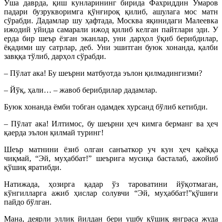
Ўша даврда, қиш кунларининг бирида Фахриддин Умаров
падари бузрукворимга қўнғироқ қилиб, ашулага мос матн
сўрабди. Дадамлар шу ҳафтада, Москва яқинидаги Малеевка
ижодий уйида самарали ижод қилиб келган пайтлари эди. У
ерда бир шеър ёзган эканлар, уни дарҳол ўқиб берибдилар,
ёқадими шу сатрлар, деб. Уни эшитган буюк хонанда, қалби
завққа тўлиб, дарҳол сўрабди.
– Пўлат ака! Бу шеърни матбуотда эълон қилмадингизми?
– Йўқ, ҳали… – жавоб берибдилар дадамлар.
Буюк хонанда ёмби тобган одамдек хурсанд бўлиб кетибди.
– Пўлат ака! Илтимос, бу шеърни ҳеч кимга берманг ва ҳеч
қаерда эълон қилмай туринг!
Шеър матнини ёзиб олган санъаткор уч кун ҳеч қаёққа
чиқмай, “Эй, муҳаббат!” шеърига мусиқа басталаб, ажойиб
қўшиқ яратибди.
Натижада, ҳозирга қадар ўз тароватини йўқотмаган,
кўнгилларга ажиб ҳислар солувчи “Эй, муҳаббат!”қўшиғи
пайдо бўлган.
Мана, деярли эллик йилдан бери ушбу қўшиқ янграса жуда