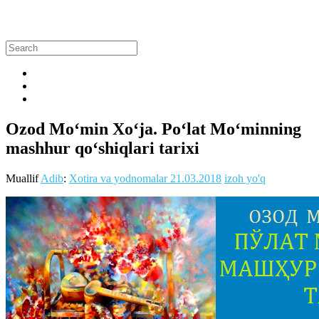
Ozod Mo‘min Xo‘ja. Po‘lat Mo‘minning
mashhur qo‘shiqlari tarixi
Muallif
Adib
:
Xotira va yodnomalar
21.03.2018
izoh yo'q