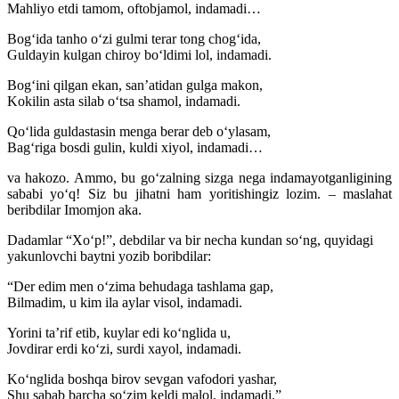
Mahliyo etdi tamom, oftobjamol, indamadi…
Bog‘ida tanho o‘zi gulmi terar tong chog‘ida,
Guldayin kulgan chiroy bo‘ldimi lol, indamadi.
Bog‘ini qilgan ekan, san’atidan gulga makon,
Kokilin asta silab o‘tsa shamol, indamadi.
Qo‘lida guldastasin menga berar deb o‘ylasam,
Bag‘riga bosdi gulin, kuldi xiyol, indamadi…
va hakozo. Ammo, bu go‘zalning sizga nega indamayotganligining
sababi yo‘q! Siz bu
jihatni ham yoritishingiz lozim. – maslahat
beribdilar Imomjon aka.
Dadamlar “Xo‘p!”, debdilar va bir necha kundan so‘ng, quyidagi
yakunlovchi baytni yozib boribdilar:
“Der edim men o‘zima behudaga tashlama gap,
Bilmadim, u kim ila aylar visol, indamadi.
Yorini ta’rif etib, kuylar edi ko‘nglida u,
Jovdirar erdi ko‘zi, surdi xayol, indamadi.
Ko‘nglida boshqa birov sevgan vafodori yashar,
Shu sabab barcha so‘zim keldi malol, indamadi.”