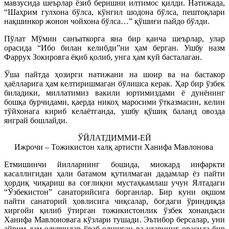
мавзусида шеърлар ёзиб беришни илтимос қилди. Натижада,
“Шаҳрим гулхона бўлса, кўнгил шодона бўлса, пештоқлари
нақшинкор жонон чойхона бўлса…” қўшиғи пайдо бўлди.
Пўлат Мўмин санъаткорга яна бир қанча шеърлар, улар
орасида “Ибо билан келибди”ни ҳам берган. Ушбу назм
Фаррух Зокировга ёқиб қолиб, унга ҳам куй басталаган.
Ўша пайтда ҳозирги натижани на шоир ва на бастакор
ҳаёлларига ҳам келтиришмаган бўлишса керак. Ҳар бир ўзбек
биладики, миллатимиз вакили юртимиздами ё дунёнинг
бошқа бурчидами, қаерда никоҳ маросими ўтказмасин, келин
тўйхонага кириб келаётганда, ушбу қўшиқ баланд овозда
янграй бошлайди.
ЎЙЛАТДИММИ-ЕЙ
Ижрочи – Тожикистон халқ артисти Ханифа Мавлонова
Етмишинчи йилларнинг бошида, миокард инфаркти
касаллигидан ҳали батамом қутилмаган дадамлар ёз пайти
ҳордиқ чиқариш ва соғлиқни мустаҳкамлаш учун Ялтадаги
“Ўзбекистон” санаторийсига борганлар. Бир куни оқшом
пайти санаторий ҳовлисига чиқсалар, боғдаги ўриндиқда
хиргойи қилиб ўтирган тожикистонлик ўзбек хонандаси
Ханифа Мавлоновага кўзлари тушади. Эътибор берсалар, уни
айрим дам олувчилар ўраб олишган ва уларнинг орасида бир