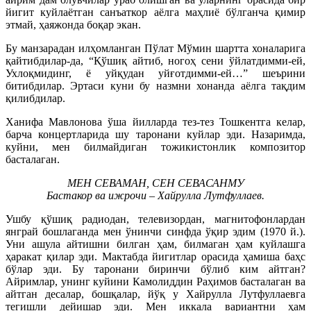
йигит куйлаётган санъаткор аёлга маҳлиё бўлганча қимир
этмай, ҳаяжонда боқар экан.
Бу манзарадан илҳомланган Пўлат Мўмин шартта хоналарига
қайтибдилар-да, “Қўшиқ айтиб, ногоҳ сени ўйлатдимми-ей,
Ухлоқмидинг, ё уйқудан уйғотдимми-ей…” шеърини
битибдилар. Эртаси куни бу назмни хонанда аёлга тақдим
қилибдилар.
Ханифа Мавлонова ўша йилларда тез-тез Тошкентга келар,
барча концертларида шу таронани куйлар эди. Назаримда,
куйни, мен билмайдиган тожикистонлик композитор
басталаган.
МЕН СЕВАМАН, СЕН СЕВАСАНМУ
Бастакор ва ижрочи – Хайрулла Лутфуллаев.
Ушбу қўшиқ радиодан, телевизордан, магнитофонлардан
янграй бошлаганда мен ўнинчи синфда ўқир эдим (1970 й.).
Уни ашула айтишни билган ҳам, билмаган ҳам куйлашга
ҳаракат қилар эди. Мактабда йигитлар орасида ҳамиша баҳс
бўлар эди. Бу таронани биринчи бўлиб ким айтган?
Айримлар, унинг куйини Камолиддин Раҳимов басталаган ва
айтган десалар, бошқалар, йўқ у Хайрулла Лутфуллаевга
тегишли дейишар эди. Мен иккала вариантни ҳам