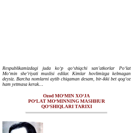
Respublikamizdagi juda ko‘p qo‘shiqchi san’atkorlar Po‘lat
Mo‘min she’riyati muxlisi edilar. Kimlar hovlimizga kelmagan
deysiz. Barcha nomlarni aytib chiqaman desam, bir-ikki bet qog‘oz
ham yetmasa kerak…
Ozod MO‘MIN XO‘JA
PO‘LAT MO‘MINNING MASHHUR
QO‘SHIQLARI TARIXI