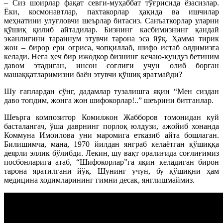
– Сиз шоирлар фақат севги-муҳаббат тўғрисида ёзасизлар.
Ёки, космонавтлар, пахтакорлар ҳақида ва ишчилар
меҳнатини улуғловчи шеърлар битасиз. Санъаткорлар уларни
қўшиқ қилиб айтадилар. Бизнинг касбимизнинг қандай
эканлигини тараннум этувчи тарона эса йўқ. Ҳамма тирик
жон – бирор ери оғриса, чопқиллаб, шифо истаб олдимизга
келади. Нега ҳеч бир ижодкор бизнинг кечаю-кундуз бетиним
давом этадиган, инсон соғлиғи учун олиб борган
машаққатларимизни баён этувчи қўшиқ яратмайди?
Шу гаплардан сўнг, дадамлар тузалишга яқин “Мен сиздан
даво топдим, жонга жон шифокорлар!..” шеърини битганлар.
Шеърга композитор Комилжон Жабборов томонидан куй
басталангач, ўша даврнинг порлоқ юлдузи, ажойиб хонанда
Коммуна Имоилова уни маромига етказиб айта бошлаган.
Билишимча, мана, 1970 йилдан янграб келаётган қўшиққа
деярли эллик бўлибди. Лекин, шу вақт оралиғида соғлиғимиз
посбонларига атаб, “Шифокорлар”га яқин келадиган бирон
тарона яратилгани йўқ. Шунинг учун, бу қўшиқни ҳам
медицина ходимларининг гимни десак, янглишмаймиз.