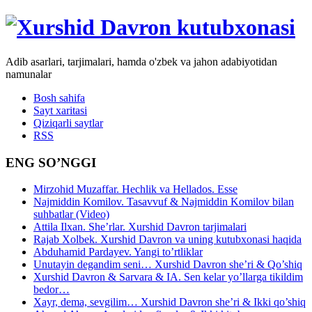
Adib asarlari, tarjimalari, hamda o'zbek va jahon adabiyotidan
namunalar
Bosh sahifa
Sayt xaritasi
Qiziqarli saytlar
RSS
ENG SO’NGGI
Mirzohid Muzaffar. Hechlik va Hellados. Esse
Najmiddin Komilov. Tasavvuf & Najmiddin Komilov bilan
suhbatlar (Video)
Attila Ilxan. She’rlar. Xurshid Davron tarjimalari
Rajab Xolbek. Xurshid Davron va uning kutubxonasi haqida
Abduhamid Pardayev. Yangi to’rtliklar
Unutayin degandim seni… Xurshid Davron she’ri & Qo’shiq
Xurshid Davron & Sarvara & IA. Sen kelar yo’llarga tikildim
bedor…
Xayr, dema, sevgilim… Xurshid Davron she’ri & Ikki qo’shiq