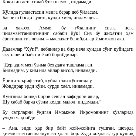
Кокилин аста силаб ўтса шамол, индамади.
Қўлида гулдастасин менга берар деб ўйласам,
Бағрига босди гулин, кулди хиёл, индамади…
ва ҳакозо. Аммо, бу гўзалнинг сизга нега
индамаётганлигининг сабаби йўқ! Сиз бу жиҳатни ҳам
ёритишингиз лозим. – маслаҳат берибдилар Имомжон ака.
Дадамлар “Хўп!”, дебдилар ва бир неча кундан сўнг, қуйидаги
якунловчи байтни ёзиб борибдилар:
“Дер эдим мен ўзима беҳудага ташлама гап,
Билмадим, у ким ила айлар висол, индамади.
Ёрини таъриф этиб, куйлар эди кўнглида у,
Жовдирар эрди кўзи, сурди хаёл, индамади.
Кўнглида бошқа биров севган вафодори яшар,
Шу сабаб барча сўзим келди малол, индамади.”
Бу сатрларни ўқиган Имомжон Икромовнинг кўзларида
учқун чақнабди.
– Ана, энди ҳар бир байт жой-жойига тушган, шеърда
қиёмига етган мазмун ва ҳолат бор. Худо хоҳласа, зўр қўшиқ