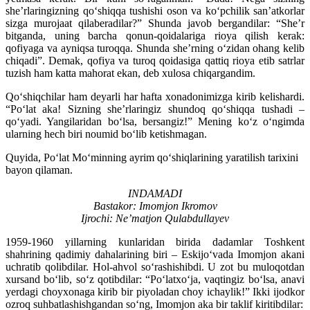
she’rlaringizning qo‘shiqqa tushishi oson va ko‘pchilik san’atkorlar
sizga murojaat qilaberadilar?” Shunda javob bergandilar: “She’r
bitganda, uning barcha qonun-qoidalariga rioya qilish kerak:
qofiyaga va ayniqsa turoqqa. Shunda she’rning o‘zidan ohang kelib
chiqadi”. Demak, qofiya va turoq qoidasiga qattiq rioya etib satrlar
tuzish ham katta mahorat ekan, deb xulosa chiqargandim.
Qo‘shiqchilar ham deyarli har hafta xonadonimizga kirib kelishardi.
“Po‘lat aka! Sizning she’rlaringiz shundoq qo‘shiqqa tushadi –
qo‘yadi. Yangilaridan bo‘lsa, bersangiz!” Mening ko‘z o‘ngimda
ularning hech biri noumid bo‘lib ketishmagan.
Quyida, Po‘lat Mo‘minning ayrim qo‘shiqlarining yaratilish tarixini
bayon qilaman.
INDAMADI
Bastakor: Imomjon Ikromov
Ijrochi: Ne’matjon Qulabdullayev
1959-1960 yillarning kunlaridan birida dadamlar Toshkent
shahrining qadimiy dahalarining biri – Eskijo‘vada Imomjon akani
uchratib qolibdilar. Hol-ahvol so‘rashishibdi. U zot bu muloqotdan
xursand bo‘lib, so‘z qotibdilar: “Po‘latxo‘ja, vaqtingiz bo‘lsa, anavi
yerdagi choyxonaga kirib bir piyoladan choy ichaylik!” Ikki ijodkor
ozroq suhbatlashishgandan so‘ng, Imomjon aka bir taklif kiritibdilar: