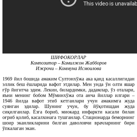
ШИФОКОРЛАР
Композитор – Комилжон Жабборов
Ижрочи – Коммуна Исмоилова
1969 йил бошида амаким Султонхўжа ака қанд касаллигидан
эллик беш ёшларида вафот этдилар. Мен унда ўн олти яшар
ғўр йигитча эдим. Лекин, билардимки, дадамлар, ўз оталари,
яъни менинг бобом Мўминхўжа ота анча йиллар илгари –
1946 йилда вафот этиб кетганлари учун амакимга жуда
суянган эдилар. Шунинг учун, бу йўқотишдан жуда
сиқилганлар. Ёзга бориб, миокард инфаркти касали билан
оғриб қолиб, касалхонага тушганлар. Стационарда беморнинг
шоир эканликларини билган даволовчи врачларнинг бири
ўпкалаган экан.