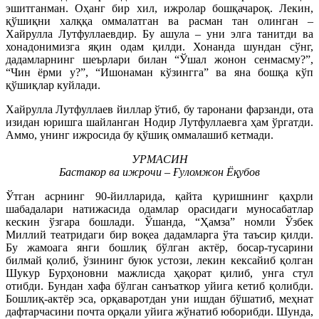
эшитганман. Оҳанг бир хил, ижролар бошқачароқ. Лекин,
қўшиқни халққа оммалатган ва расман тан олинган –
Хайрулла Лутфуллаевдир. Бу ашула – уни элга танитди ва
хонадонимизга яқин одам қилди. Хонанда шундан сўнг,
дадамларнинг шеърлари билан “Ўшал жонон сенмасму?”,
“Чин ёрми у?”, “Ишонаман кўзингга” ва яна бошқа кўп
қўшиқлар куйлади.
Хайрулла Лутфуллаев йиллар ўтиб, бу таронани фарзанди, ота
изидан юришга шайланган Нодир Лутфуллаевга ҳам ўргатди.
Аммо, унинг ижросида бу қўшиқ оммалашиб кетмади.
УРМАСИН
Бастакор ва ижрочи – Ғуломжон Ёқубов
Ўтган асрнинг 90-йилларида, қайта қуришнинг қаҳрли
шабадалари натижасида одамлар орасидаги муносабатлар
кескин ўзгара бошлади. Ўшанда, “Ҳамза” номли Ўзбек
Миллий театридаги бир воқеа дадамларга ўта таъсир қилди.
Бу жамоага янги бошлиқ бўлган актёр, босар-тусарини
билмай қолиб, ўзининг буюк устози, лекин кексайиб қолган
Шукур Бурҳоновни мажлисда ҳақорат қилиб, унга стул
отибди. Бундан хафа бўлган санъаткор уйига кетиб қолибди.
Бошлиқ-актёр эса, орқаваротдан уни ишдан бўшатиб, меҳнат
дафтарчасини почта орқали уйига жўнатиб юборибди. Шунда,