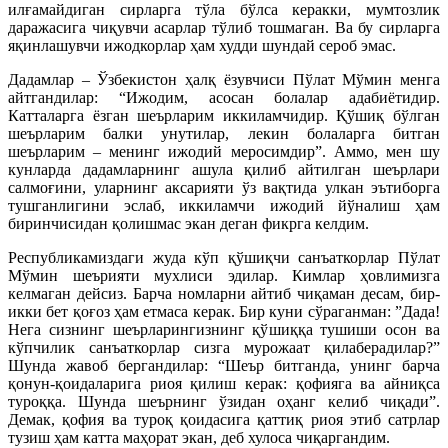
илғамайдиган сирларга тўла бўлса керакки, мумтозлик
даражасига чиқувчи асарлар тўлиб тошмаган. Ва бу сирларга
яқинлашувчи ижодкорлар ҳам худди шундай сероб эмас.
Дадамлар – Ўзбекистон ҳалқ ёзувчиси Пўлат Мўмин менга
айтгандилар: “Ижодим, асосан болалар адабиётидир.
Катталарга ёзган шеърларим иккиламчидир. Қўшиқ бўлган
шеърларим балки унутилар, лекин болаларга битган
шеърларим – менинг ижодий меросимдир”. Аммо, мен шу
кунларда дадамларнинг ашула қилиб айтилган шеърлари
салмоғини, уларнинг аксарияти ўз вақтида улкан эътиборга
тушганлигини эслаб, иккиламчи ижодий йўналиш ҳам
биринчисидан қолишмас экан деган фикрга келдим.
Республикамиздаги жуда кўп қўшиқчи санъаткорлар Пўлат
Мўмин шеърияти мухлиси эдилар. Кимлар ҳовлимизга
келмаган дейсиз. Барча номларни айтиб чиқаман десам, бир-
икки бет қоғоз ҳам етмаса керак. Бир куни сўраганман: ”Дада!
Нега сизнинг шеърларингизнинг қўшиққа тушиши осон ва
кўпчилик санъаткорлар сизга мурожаат қилаберадилар?”
Шунда жавоб бергандилар: “Шеър битганда, унинг барча
қонун-қоидаларига риоя қилиш керак: қофияга ва айниқса
туроққа. Шунда шеърнинг ўзидан оҳанг келиб чиқади”.
Демак, қофия ва туроқ қоидасига қаттиқ риоя этиб сатрлар
тузиш ҳам катта маҳорат экан, деб хулоса чиқаргандим.