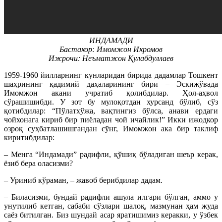
ИНДАМАДИ
Бастакор: Имомжон Икромов
Ижрочи: Неъматжон Қулабдуллаев
1959-1960 йилларнинг кунларидан бирида дадамлар Тошкент
шаҳрининг қадимий даҳаларининг бири – Эскижўвада
Имомжон акани учратиб қолибдилар. Ҳол-аҳвол
сўрашишибди. У зот бу мулоқотдан хурсанд бўлиб, сўз
қотибдилар: “Пўлатхўжа, вақтингиз бўлса, анави ердаги
чойхонага кириб бир пиёладан чой ичайлик!” Икки ижодкор
озроқ суҳбатлашишгандан сўнг, Имомжон ака бир таклиф
киритибдилар:
– Менга “Индамади” радифли, қўшиқ бўладиган шеър керак,
ёзиб бера оласизми?
– Уриниб кўраман, – жавоб берибдилар дадам.
– Биласизми, бундай радифли ашула илгари бўлган, аммо у
унутилиб кетган, сабаби сўзлари шалоқ, мазмунан ҳам жуда
саёз битилган. Биз шундай асар яратишимиз керакки, у ўзбек