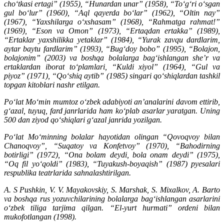
cho‘tkasi ertagi” (1955), “Hunardan unar” (1958), “To‘g‘ri o‘sgan
gul bo‘lur” (1960), “Aql qayerda bo‘lar” (1962), “Oltin nay”
(1967), “Yaxshilarga o‘xshasam” (1968), “Rahmatga rahmat!”
(1969), “Eson va Omon” (1973), “Ertaqdan ertakka” (1989),
“Ertaklar yaxshilikka yetaklar” (1984), “Yurak zavqu dardlarim,
aytar baytu fardlarim” (1993), “Bug‘doy bobo” (1995), “Bolajon,
bolajonim” (2003) va boshqa bolalarga bag‘ishlangan she’r va
ertaklardan iborat to‘plamlari, “Kuldi xiyol” (1964), “Gul va
piyoz” (1971), “Qo‘shiq aytib” (1985) singari qo‘shiqlardan tashkil
topgan kitoblari nashr etilgan.
Po‘lat Mo‘min mumtoz o‘zbek adabiyoti an’analarini davom ettirib,
g‘azal, tuyuq, fard janrlarida ham ko‘plab asarlar yaratgan. Uning
500 dan ziyod qo‘shiqlari g‘azal janrida yozilgan.
Po‘lat Mo‘minning bolalar hayotidan olingan “Qovoqvoy bilan
Chanoqvoy”, “Suqatoy va Konfetvoy” (1970), “Bahodirning
botirligi” (1972), “Ona bolam deydi, bola onam deydi” (1975),
“Oq fil yo‘qoldi” (1983), “Tuyakush-boyaqish” (1987) pyesalari
respublika teatrlarida sahnalashtirilgan.
A. S Pushkin, V. V. Mayakovskiy, S. Marshak, S. Mixalkov, A. Barto
va boshqa rus yozuvchilarining bolalarga bag‘ishlangan asarlarini
o‘zbek tiliga tarjima qilgan. “El-yurt hurmati” ordeni bilan
mukofotlangan (1998).