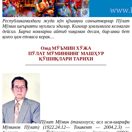
Республикамиздаги жуда кўп қўшиқчи санъаткорлар Пўлат
Мўмин шеърияти мухлиси эдилар. Кимлар ҳовлимизга келмаган
дейсиз. Барча номларни айтиб чиқаман десам, бир-икки бет
қоғоз ҳам етмаса керак…
Озод МЎЪМИН ХЎЖА
ПЎЛАТ МЎМИННИНГ МАШҲУР
ҚЎШИҚЛАРИ ТАРИХИ
Пўлат Мўмин (тахаллуси; асл исм-шарифи
Мўминов Пўлат) (1922.24.12— Тошкент — 2004.2.3) —