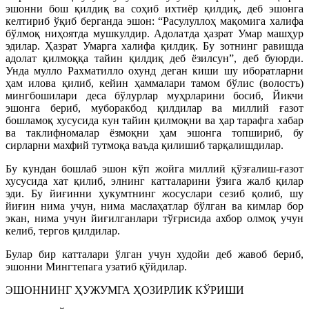
эшонни бош қилдиқ ва соҳиб ихтиёр қилдиқ, деб эшонга
келтириб ўқиб берганда эшон: “Расулуллоҳ мақомига халифа
бўлмоқ ниҳоятда мушкулдир. Адолатда ҳазрат Умар машҳур
эдилар. Ҳазрат Умарга халифа қилдиқ. Бу зотнинг равишда
адолат қилмоққа тайин қилдиқ деб ёзилсун”, деб буюрди.
Унда мулло Рахматилло охунд деган киши шу иборатларни
ҳам илова қилиб, кейин ҳаммалари тамом бўлис (волостъ)
мингбошилари деса бўлурлар муҳрларини босиб, Йикчи
эшонга бериб, муборакбод қилдилар ва миллий ғазот
бошламоқ хусусида кун тайин қилмоқни ва ҳар тарафга хабар
ва таклифномалар ёзмоқни ҳам эшонга топшириб, бу
сирларни махфий тутмоқа ваъда қилишиб тарқалишдилар.
Бу кундан бошлаб эшон кўп жойга миллий қўзғалиш-ғазот
хусусида хат қилиб, элнинг катталарини ўзига жалб қилар
эди. Бу йиғинни ҳукумтнинг жосуслари сезиб қолиб, шу
йиғин нима учун, нима маслаҳатлар бўлган ва кимлар бор
экан, нима учун йиғилганлари тўғрисида ахбор олмоқ учун
келиб, тергов қилдилар.
Булар бир катталари ўлган учун худойи деб жавоб бериб,
эшонни Мингтепага узатиб қўйдилар.
ЭШОННИНГ ҲУЖУМГА ҲОЗИРЛИК КЎРИШИ