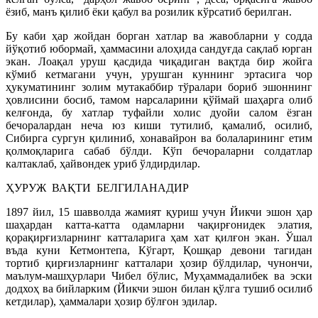
ёзиб, манъ қилиб ёки қабул ва розилик кўрсатиб берилган.
Бу каби ҳар жойдан борган хатлар ва жавобларни у содда
йўқотиб юбормай, ҳаммасини алоҳида сандуғда сақлаб юрган
экан. Лоақал уруш қасдида чиқадиган вақтда бир жойга
кўмиб кетмагани учун, урушган куннинг эртасига чор
ҳукуматининг золим мутакаббир тўралари бориб эшоннинг
ҳовлисини босиб, тамом нарсаларини қўймай шаҳарга олиб
келғонда, бу хатлар туфайли холис дуойи салом ёзган
бечоралардан неча юз киши тутилиб, қамалиб, осилиб,
Сибирга сургун қилиниб, хонавайрон ва болаларининг етим
қолмоқларига сабаб бўлди. Кўп бечораларни солдатлар
калтаклаб, ҳайвондек уриб ўлдирдилар.
ҲУРУЖ ВАҚТИ БЕЛГИЛАНАДИР
1897 йил, 15 шавволда жамият қуриш учун Йикчи эшон ҳар
шаҳардан катта-катта одамларни чақирғонидек элатия,
қорақирғизларнинг катталарига ҳам хат қилғон экан. Ўшал
въда куни Кетмонтепа, Кўгарт, Қошқар девони тагидан
тортиб қирғизларнинг катталари ҳозир бўлдилар, чунончи,
маълум-машҳурлари Чибел бўлис, Муҳаммадалибек ва эски
додхоҳ ва бийларким (Йикчи эшон билан қўлга тушиб осилиб
кетдилар), ҳаммалари ҳозир бўлғон эдилар.