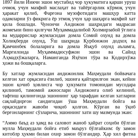
1897 йили Йикчи эшон мустабид чор ҳукуматига қарши уруш
очмоқ учун махфий маслаҳат ва тайёргарлик кўрмоқ учун
ҳаракат қилиб, Фарғона музофотидаги машҳур катта
одамларни ўз фикрига ёр этмоқ учун ҳар шаҳарга махфий хат
қила бошлади. Чунончи Андижон шаҳридаги мадрасаи
жомеъни бино қилғучи Муҳаммадалибой Холмирзабой ўғлига
ва мударрислар жумласидан домла Сомий охунд ва домла
Холиқберди охунд, Ўш шаҳрида Қурбонжон додхоҳ ва
Қамчинбек болаларига ва домла Яъқуб охунд аъламга,
Марғилонда Муҳаммадюсуфжон эшон ва Сайид
Аҳмадхўжаларга, Наманганда Яҳёхон тўра ва Қодирхўжа
ҳожи ва бошқаларга.
Бу хатлар жумласидан андижонлик Маҳмудали бойвачага
келғон хат орқасиға ёзилиб, эшонға қайтарилғон экан, кейин
эшон қочиб ҳовлисга чор ҳукумати томонидан мусодара
қилиниб, тамомий ажнослари Андижонға олиб келиниб,
тафтиш қилинғонда эшоннинг ҳар тарафдан келган хатларни
сақлайдирғон сандиғидан ўша Маҳмудали бойга ва
орқасидағи жавоби чиқиб қолғон. Кўрган ва ўқиб
берғонларнинг сўзларича, эшоннинг хати шу мазмунда экан:
“Аммо баъд аз ҳамд ва саловот жаноб ҳайрат соҳиби бўлган
мулла Маҳмудали бойға етиб маъруз бўлғайким: бу замон
китоблр ҳукми билан охир замон бўлгандир. Ҳар хил фитна