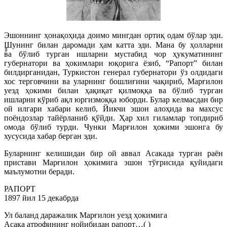
Эшоннинг ҳонақоҳида доимо мингдан ортиқ одам бўлар эди.
ٍٍШунинг билан даромади ҳам катта эди. Мана бу ҳолларни
ва бўлиб турган ишларни мустабид чор ҳукуматининг
губернатори ва ҳокимлари юқорига ёзиб, “Рапорт” билан
билдирганидан, Туркистон генерал губернатори ўз олдидаги
хос терговчини ва уларнинг бошлиғини чақириб, Марғилон
уезд ҳокими билан ҳақиқат қилмоққа ва бўлиб турган
ишларни кўриб ақл юргизмоққа юборди. Булар келмасдан бир
ой илгари хабари келиб, Йикчи эшон алоҳида ва махсус
поёндозлар тайёрланиб қўйди. Ҳар хил гиламлар топдириб
омода бўлиб турди. Чунки Марғилон ҳокими эшонга бу
хусусида хабар берган эди.
Буларнинг келишидан бир ой аввал Асакада турган раён
пристави Марғилон ҳокимига эшон тўғрисида қуйидаги
маълумотни беради.
РАПОРТ
1897 йил 15 декабрда
Ул баланд даражалик Марғилон уезд ҳокимига
Асака атрофининг нойибидан рапорт…( )