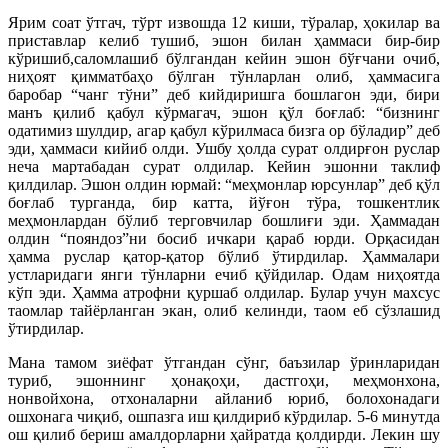
Ярим соат ўтгач, тўрт извошда 12 киши, тўралар, ҳокилар ва
приставлар келиб тушиб, эшон билан ҳаммаси бир-бир
кўришиб,саломлашиб бўлгандан кейин эшон бўғчани очиб,
ниҳоят қимматбаҳо бўлган тўнларлан олиб, ҳаммасига
баробар “чанг тўни” деб кийдиришга бошлагон эди, бири
манъ қилиб қабул кўрмагач, эшон қўл боғлаб: “бизнинг
одатимиз шулдир, агар қабул кўрилмаса бизга ор бўладир” деб
эди, ҳаммаси кийиб олди. Ушбу ҳолда сурат олдирғон руслар
неча мартабадан сурат олдилар. Кейин эшонни таклиф
қилдилар. Эшон олдин юрмай: “меҳмонлар юрсунлар” деб қўл
боғлаб турганда, бир катта, йўғон тўра, тошкентлик
меҳмонлардан бўлиб терговчилар бошлиғи эди. Ҳаммадан
олдин “пояндоз”ни босиб ичкари қараб юрди. Орқасидан
ҳамма руслар қатор-қатор бўлиб ўтирдилар. Ҳаммалари
устларидаги янги тўнларни ечиб қўйдилар. Одам ниҳоятда
кўп эди. Ҳамма атрофни қуршаб олдилар. Булар учун махсус
таомлар тайёрланган экан, олиб келинди, таом еб сўзлашид
ўтирдилар.
Мана тамом зиёфат ўтгандан сўнг, баъзилар ўринларидан
туриб, эшоннинг ҳонақоҳи, дастгоҳи, меҳмонхона,
нонвойхона, отхоналарни айланиб юриб, болохонадаги
ошхонага чиқиб, ошпазга иш қилдириб кўрдилар. 5-6 минутда
ош қилиб бериш амалдорларни ҳайратда қолдирди. Лекин шу