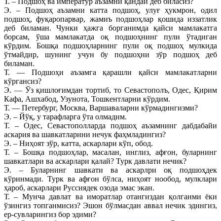
Т. – Подшоҳ ва императур аъзамни қандай деб биласиз?
Э. – Подшоҳ аъзамни катта подшоҳ, улуғ ҳукмрон, одил
подшоҳ, фуқаропарвар, жамиъ подшоҳлар қошида иззатлик
деб биламан. Чунки ҳажга борганимда қайси мамлакатга
борсам, ўша мамлакатда оқ подшоҳнинг пули ўтадиган
кўрдим. Бошқа подшоҳларнинг пули оқ подшоҳ мулкида
ўтмайдир, шунинг учун бу подшоҳни зўр подшоҳ деб
биламан.
Т. — Подшоҳи аъзамга қарашли қайси мамлакатларни
кўргансиз?
Э. — Ўз қишлоғимдан тортиб, то Севастополъ, Одес, Қирим
Кафа, Ашхабод, Узунота, Тошкентларни кўрдим.
Т. — Петербург, Москва, Варшаваларни кўрмадингизми?
Э. – Йўқ, у тарафларга ўта олмадим.
Т. – Одес, Севастополларда подшоҳ аъзамнинг дабдабайи
аскария ва шавкатларини нечук фаҳмладингиз?
Э. – Ниҳоят зўр, катта, аскарлари кўп, обод.
Т. – Бошқа подшоҳлар, масалан, инглиз, афғон, буларнинг
шавкатлари ва аскарлари қалай? Турк давлати нечик?
Э. – Буларнинг шавкати ва аскарлри оқ подшоҳдек
кўринмади. Турк ва афғон бўлса, ниҳоят нообод, мулклари
ҳароб, аскарлари Руссиядек озода эмас экан.
Т. – Мунча давлат ва иморатлар отангиздан қолганми ёки
ўзингиз топганмисиз? Эшон бўлмасдан аввал нечик эдингиз,
ер-сувларингиз бор эдими?