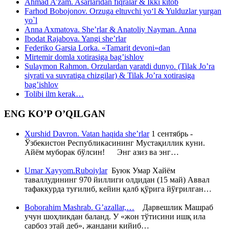
Ahmad A’zam. Asarlaridan fiqralar & Ikki kitob
Farhod Bobojonov. Orzuga eltuvchi yo‘l & Yulduzlar yurgan
yo`l
Anna Axmatova. She’rlar & Anatoliy Nayman. Anna
Ibodat Rajabova. Yangi she’rlar
Federiko Garsia Lorka. «Tamarit devoni»dan
Mirtemir domla xotirasiga bag’ishlov
Sulaymon Rahmon. Orzulardan yaratdi dunyo. (Tilak Jo’ra
siyrati va suvratiga chizgilar) & Tilak Jo’ra xotirasiga
bag’ishlov
Tolibi ilm kerak…
ENG KO’P O’QILGAN
Xurshid Davron. Vatan haqida she’rlar
1 сентябрь -
Ўзбекистон Республикасининг Мустақиллик куни.
Айём муборак бўлсин! Энг азиз ва энг…
Umar Xayyom.Ruboiylar
Буюк Умар Хайём
таваллудининг 970 йиллиги олдидан (15 май) Аввал
тафаккурда туғилиб, кейин қалб қўрига йўғрилган…
Boborahim Mashrab. G’azallar,…
Дарвешлик Машраб
учун шоҳликдан баланд. У «жон тўтисини ишқ ила
сарбоз этай деб», жандани кийиб…