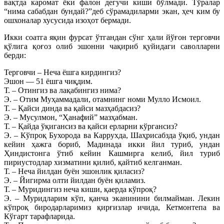
вақтда каромат ёки фалон дегучи киши бўлмади. Тўралар
“нима сабабдан бундай?”деб сўрамадиларми экан, ҳеч ким бу
ошхоналар хусусида изоҳот бермади.
Икки соатга яқин фурсат ўтгандан сўнг ҳали йўғон терговчи
қўлига қоғоз олиб эшонни чақириб қуйидаги саволларни
берди:
Терговчи – Неча ёшга кирдингиз?
Эшон — 51 ёшга чиқдим.
Т. – Отингиз ва лақабингиз нима?
Э. – Отим Муҳаммадали, отамнинг номи Мулло Исмоил.
Т. – Қайси динда ва қайси мазҳабдасиз?
Э. – Мусулмон, “Ҳанафий” мазҳабман.
Т. – Қайда ўқигансиз ва қайси ерларни кўргансиз?
Э. – Кўпроқ Бухорода ва Каррухда, Шаҳрисабзда ўқиб, ундан
кейин ҳажга бориб, Мадинада икки йил туриб, ундан
Ҳиндистонга ўтиб кейин Кашмирга келиб, йил туриб
пириустодлар хизматини қилиб, қайтиб келганман.
Т. – Неча йилдан буён эшонлик қиласиз?
Э. – Йигирма олти йилдан буён қиламиз.
Т. – Муридингиз неча киши, қаерда кўпроқ?
Э. – Муридларим кўп, қанча эканинини билмайман. Лекин
кўпроқ биродарларимиз қирғизлар ичида, Кетмонтепа ва
Кўгарт тарафларида.