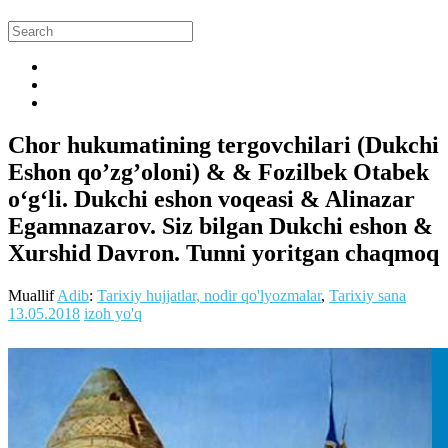
Chor hukumatining tergovchilari (Dukchi
Eshon qo’zg’oloni) & & Fozilbek Otabek
o‘g‘li. Dukchi eshon voqeasi & Alinazar
Egamnazarov. Siz bilgan Dukchi eshon &
Xurshid Davron. Tunni yoritgan chaqmoq
Muallif
Adib
:
Tarixiy hujjatlar, nodir qo'lyozmalar
,
Tarixiy sana
13.05.2018
izoh yo'q