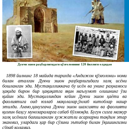
Дукчи эшон раҳбарлигидаги қўзғолоннинг 120 йиллиги олдидан
1898 йилнинг 18 майида тарихда «Андижон қўзғолони» номи
билан аталган Дукчи эшон раҳбарлигидаги халқ исёни
бошланган эди. Мустақилликкача бу исён ва унинг раҳнамоси
ҳақида бирон бир ҳақиқатга яқин маълумот олишнинг ўзи
қийин эди. Мустақилликдан кейин Дукчи эшон ҳаёти ва
фаолиятига оид юзлаб мақолалар,ўнлаб китоблар нашр
этилди. Аммо,ҳанузгача Дукчи эшон шахсияти ва фаолияти
қизғин баҳсу мунозараларга сабаб бўлмоқда. Бугун сизга мазкур
халқ исёнига бағишланган ҳужжатли асарларни тақдим этар
эканмиз, улардаги ҳар бир сўзини эътибор билан ўқишингизни
сўраб қоламиз.