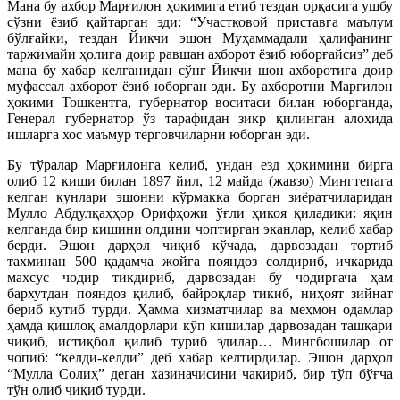
Мана бу ахбор Марғилон ҳокимига етиб тездан орқасига ушбу
сўзни ёзиб қайтарган эди: “Участковой приставга маълум
бўлғайки, тездан Йикчи эшон Муҳаммадали ҳалифанинг
таржимайи ҳолига доир равшан ахборот ёзиб юборғайсиз” деб
мана бу хабар келганидан сўнг Йикчи шон ахборотига доир
муфассал ахборот ёзиб юборган эди. Бу ахборотни Марғилон
ҳокими Тошкентга, губернатор воситаси билан юборганда,
Генерал губернатор ўз тарафидан зикр қилинган алоҳида
ишларга хос маъмур терговчиларни юборган эди.
Бу тўралар Марғилонга келиб, ундан езд ҳокимини бирга
олиб 12 киши билан 1897 йил, 12 майда (жавзо) Мингтепага
келган кунлари эшонни кўрмакка борган зиёратчиларидан
Мулло Абдулқаҳҳор Орифҳожи ўғли ҳикоя қиладики: яқин
келганда бир кишини олдини чоптирган эканлар, келиб хабар
берди. Эшон дарҳол чиқиб кўчада, дарвозадан тортиб
тахминан 500 қадамча жойга пояндоз солдириб, ичкарида
махсус чодир тикдириб, дарвозадан бу чодиргача ҳам
бархутдан пояндоз қилиб, байроқлар тикиб, ниҳоят зийнат
бериб кутиб турди. Ҳамма хизматчилар ва меҳмон одамлар
ҳамда қишлоқ амалдорлари кўп кишилар дарвозадан ташқари
чиқиб, истиқбол қилиб туриб эдилар… Мингбошилар от
чопиб: “келди-келди” деб хабар келтирдилар. Эшон дарҳол
“Мулла Солиҳ” деган хазиначисини чақириб, бир тўп бўғча
тўн олиб чиқиб турди.