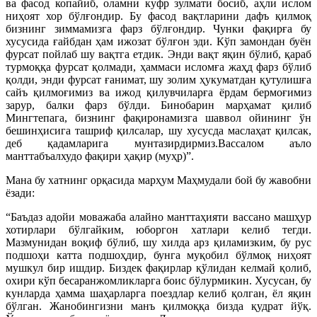
ва фасод копайиб, оламни куфр зулмати босиб, аҳли ислом
ниҳоят хор бўлғондир. Бу фасод вақтларини дафъ қилмоқ
бизнинг зиммамизга фарз бўлғондир. Чунки фақирға бу
хусусида ғайбдан ҳам ижозат бўлғон эди. Кўп замондан буён
фурсат пойлаб шу вақтга етдик. Энди вақт яқин бўлиб, қараб
турмоққа фурсат қолмади, ҳаммаси исломға жаҳд фарз бўлиб
қолди, энди фурсат ғанимат, шу золим ҳукуматдан қутулишға
сайъ қилмоғимиз ва ижод қилувчиларға ёрдам бермоғимиз
зарур, балки фарз бўлди. Бинобарин марҳамат қилиб
Мингтепага, бизнинг фақиронамизга шаввол ойининг ўн
бешинҳисига ташриф қилсалар, шу хусусда маслаҳат қилсак,
деб қадамларига мунтазирдирмиз.Вассалом аъло
манттабъалхудо фақири ҳақир (муҳр)”.
Мана бу хатнинг орқасида марҳум Маҳмудали бой бу жавобни
ёзади:
“Баъдаз адойи моважаба алайно манттаҳияти вассано машҳур
хотирлари бўлгайким, юборгон хатлари келиб тегди.
Мазмунидан воқиф бўлиб, шу хилда арз қиламизким, бу рус
подшоҳи катта подшоҳдир, бунга муқобил бўлмоқ ниҳоят
мушкул бир ишдир. Биздек фақирлар қўлидан келмай қолиб,
охири кўп бесаранжомликларга боис бўлурмикин. Хусусан, бу
кунларда ҳамма шаҳарларга поездлар келиб қолган, ёл яқин
бўлган. Жанобингизни манъ қилмоққа бизда қудрат йўқ.