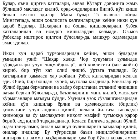
Булар, яъни қирғиз катталари, аввал Кўгарт довонига жамъ
бўлишиб маслаҳат қилиб, орқа-олдиларини йиғиб, кўп киши
билан келғон эдилар. Мана булар 15 шаввол ойида
Мингтепада, эшон ҳовлисига келганларидан кейин икки кун
қараб ётдилар. Шаҳардан ва бошқа қишлоқлардан, ўзбек
катталаридан ва номдор кишилардан келмади. Оз-моз
ўзбеклар иштирок қилғон бўлсалар-да, машҳур одамлардан
эмас эдилар.
Икки кун қараб турғонларидан кейин, эшон булардан
умидини узиб: “Шаҳар халқи Чор ҳукумати зулмидан
қўрққанлари учун чиқмайдилар”, деб ҳовлисига (хос жойга)
кириб, бир тўп хат олиб чиқиб, ўртага ташлади. Бу
хатларнинг ҳаммаси ҳар жойдан, ўзбек катталаридан келган
эди. Очиб, бир бошдан кўриб, мутолаа қилдилар. Баъзилар ёр
бўлиб ёрдам бермагани ва хабар берилганда отланиб чиқишни
ваъда берган бўлсалар-да, баъзиларнинг манъ қилиб, маслаҳат
кўрмаганлари маълум бўлди. Узундан-узоқ сўзлашганларидан
кейин кўп кишилар ёрлиқ ва ҳамжиҳатлик (бирлик)
қилмагани учун андиша қилиб, келаси йилгача таваққуф
қилмоққа ва бу маслаҳатни ниҳоят махфий тутмоққа қарор
бериб, аҳд қилиб тарқаладилар. Келаси йилгача ҳаракат бўлиб,
одам тайёрламоқ билан машғул бўлишларига ваъдалар қилиб,
ондлар ичдилар. Бу тўғрисида баъзи инқилобчиларнинг
иштирок ва зимма раҳбарликлари ҳам бор бўлса керак, аммо,