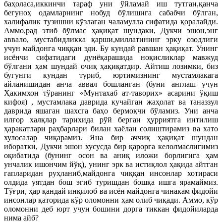
баҳоласа,иккинчи тараф уни ўйламай иш тутган,қанча
бегуноҳ одамларнинг нобуд бўлишига сабабчи бўлган,
халифалик тузишни кўзлаган чаламулла сифатида қоралайди.
Аммо,рад этиб бўлмас ҳақиқат шундаки, Дукчи эшон,энг
аввало, мустабидликка қарши,миллатининг эрку озодлиги
учун майдонга чиққан эди. Бу кундай равшан ҳақиқат. Унинг
исёнчи сифатидаги дунёқарашида ноқисликлар мавжуд
бўлгани ҳам шундай очиқ ҳақиқатдир. Айтиш лозимки, биз
бугунги кундан туриб, юртимизнинг мустамлакага
айланишидан анча аввал бошланган (буни англаш учун
Ҳакимхон тўранинг «Мунтахаб ат-таворих» асарини ўқиш
кифоя) , мустамлака даврида кучайган жаҳолат ва таназзул
даврида яшаган шахсга баҳо бермоқчи бўламиз. Уни анча
илғор халқлар тарихида рўй берган ҳурриятга интилиш
ҳаракатлари раҳбарлари билан хаёлан солиштирамиз ва хато
хулосалар чиқарамиз. Яна бир аччиқ ҳақиқат шундан
иборатки, Дукчи эшон хусусда бир қарорга келолмаслигимиз
оқибатида (бунинг осон ва аниқ иложи борлигига ҳам
унчалик ишончим йўқ), унинг эрк ва истиқлол ҳақида айтган
гапларидан руҳланиб,майдонга чиққан инсонлар хотираси
олдида уятдан бош эгиб туришдан бошқа ишга ярамаймиз.
Тўғри, ҳар қандай инқилоб ва исён майдонга чинакам фидойи
инсонлар қаторида кўр оломонни ҳам олиб чиқади. Аммо, кўр
оломонни деб юрт учун бошини дорга тиккан фидойиларда
нима айб?