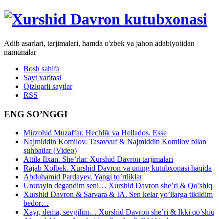
Adib asarlari, tarjimalari, hamda o'zbek va jahon adabiyotidan
namunalar
Bosh sahifa
Sayt xaritasi
Qiziqarli saytlar
RSS
ENG SO’NGGI
Mirzohid Muzaffar. Hechlik va Hellados. Esse
Najmiddin Komilov. Tasavvuf & Najmiddin Komilov bilan
suhbatlar (Video)
Attila Ilxan. She’rlar. Xurshid Davron tarjimalari
Rajab Xolbek. Xurshid Davron va uning kutubxonasi haqida
Abduhamid Pardayev. Yangi to’rtliklar
Unutayin degandim seni… Xurshid Davron she’ri & Qo’shiq
Xurshid Davron & Sarvara & IA. Sen kelar yo’llarga tikildim
bedor…
Xayr, dema, sevgilim… Xurshid Davron she’ri & Ikki qo’shiq