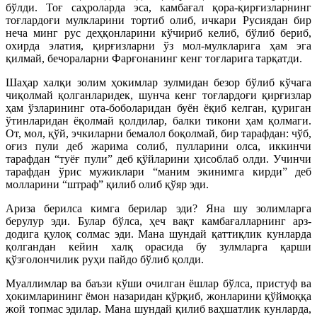
бўлди. Тоғ саҳроларда эса, камбағал қора-қирғизларнинг
тоғлардоғи мулкларини тортиб олиб, ичкари Русиядан бир
неча минг рус деҳқонларини кўчириб келиб, бўлиб бериб,
охирда элатия, қирғизларни ўз мол-мулкларига ҳам эга
қилмай, бечораларни Фарғонанинг кенг тоғларига тарқатди.
Шаҳар халқи золим ҳокимлар зулмидан безор бўлиб кўчага
чиқолмай қолганларидек, шунча кенг тоғлардоғи қирғизлар
ҳам ўзларининг ота-боболаридан буён ёқиб келган, қуриган
ўтинларидан ёқолмай қолдилар, балки тикони ҳам қолмаги.
От, мол, қўй, эчкиларни бемалол боқолмай, бир тарафдан: чўб,
оғиз пули деб жарима солиб, пулларини олса, иккинчи
тарафдан “туёғ пули” деб қўйларини ҳисоблаб олди. Учинчи
тарафдан ўрис мужиклари “маним экинимга кирди” деб
молларини “штраф” қилиб олиб қўяр эди.
Ариза берилса кимга берилар эди? Яна шу золимларга
берулур эди. Булар бўлса, ҳеч вақт камбағалларнинг арз-
додига қулоқ солмас эди. Мана шундай қаттиқлик кунларда
қолгандан кейин халқ орасида бу зулмларга қарши
қўзғолончилик руҳи пайдо бўлиб қолди.
Муаллимлар ва баъзи кўши очилган ёшлар бўлса, пристуф ва
ҳокимларининг ёмон назаридан қўрқиб, жонларини қўймоққа
жой топмас эдилар. Мана шундай қилиб ваҳшатлик кунларда,