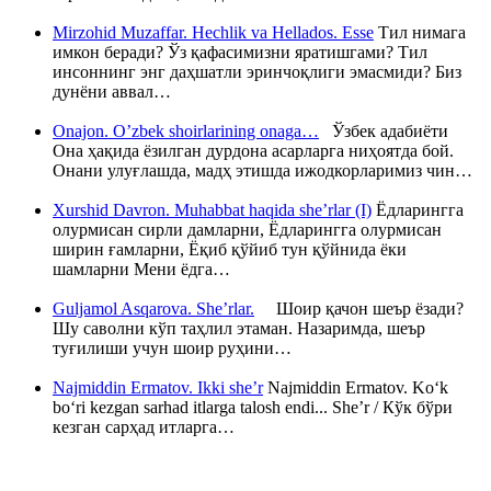
Mirzohid Muzaffar. Hechlik va Hellados. Esse
Тил нимага
имкон беради? Ўз қафасимизни яратишгами? Тил
инсоннинг энг даҳшатли эринчоқлиги эмасмиди? Биз
дунёни аввал…
Onajon. O’zbek shoirlarining onaga…
Ўзбек адабиёти
Она ҳақида ёзилган дурдона асарларга ниҳоятда бой.
Онани улуғлашда, мадҳ этишда ижодкорларимиз чин…
Xurshid Davron. Muhabbat haqida she’rlar (I)
Ёдларингга
олурмисан сирли дамларни, Ёдларингга олурмисан
ширин ғамларни, Ёқиб қўйиб тун қўйнида ёки
шамларни Мени ёдга…
Guljamol Asqarova. She’rlar.
Шоир қачон шеър ёзади?
Шу саволни кўп таҳлил этаман. Назаримда, шеър
туғилиши учун шоир руҳини…
Najmiddin Ermatov. Ikki she’r
Najmiddin Ermatov. Ko‘k
bo‘ri kezgan sarhad itlarga talosh endi... She’r / Кўк бўри
кезган сарҳад итларга…