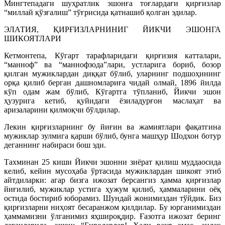
Мингтепадаги шуҳратлик эшонға тоғлардағи қирғизлар
“миллай қўзғалиш” тўғрисида қатнашиб қолган эдилар.
ЭЛАТИЯ, ҚИРҒИЗЛАРНИНИГ ЙИКЧИ ЭШОНГА
ШИКОЯТЛАРИ
Кетмонтепа, Кўгарт тарафларидаги қирғизия катталари,
“манноф” ва “маннофзода”лари, устларига бориб, бозор
қилган мужиклардан диққат бўлиб, уларнинг подшоҳининг
орқа қилиб берган дашномлариға чидай олмай, 1896 йилда
кўп одам жам бўлиб, Кўгартга тўпланиб, Йикчи эшон
ҳузурига кетиб, қуйидаги ёзиладурғон маслаҳат ва
аризаларини қилмоқчи бўлдилар.
Лекин қирғизларнинг бу йиғин ва жамиятлари фақатгина
мужиклар зулмига қарши бўлиб, бунга машҳур Шодхон ботур
деганнинг набираси бош эди.
Тахминан 25 киши Йикчи эшонни зиёрат қилиш муддаосида
келиб, кейин мусоҳаба ўртасида мужиклардан шикоят этиб
айтдиларки: агар бизга ижозат берсангиз ҳамма қирғизлар
йиғилиб, мужиклар устига ҳужум қилиб, ҳаммаларини оёқ
остида бостириб юборамиз. Шундай жонимиздан тўйдик. Биз
қирғизларни ниҳоят бесаранжом қилдилар. Бу юрганимиздан
ҳаммамизни ўлганимиз яҳшироқдир. Ғазотга ижозат беринг