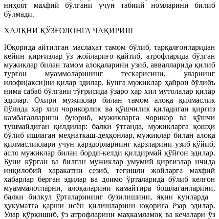
ниҳоят махфий бўлгани учун табиий номларини билиб
бўлмади.
ХАЛҚНИ ҚЎЗҒОЛОНГА ЧАҚИРИШ
Юқорида айтилган маслаҳат тамом бўлиб, тарқалғонларидан
кейин қирғизлар ўз жойлариғо қайтиб, атрофларида бўлган
мужиклар билан тамом алоқаларини узиб, аввалларида қилиб
турғон муаммоларининг тескарисини, уларнинг
илофи(акси)ни қилар эдилар. Бунга мужиклар ҳайрон бўлибъ
нима сабаб бўлгани тўғрисида ўзаро ҳар хил мутолалар қилар
эдилар. Охири мужиклар билан тамом алоқа қилмаслик
йўлида ҳар хил чорикорлик ва қўшчилик қиладиган қирғиз
камбағалларини буюриб, мужикларга чорикор ва қўшчи
тушмайдиган қилдилар: балки ўтганда, мужикларга қошҳи
бўлиб ишлаган меҳнаткаш-деҳқонлар, мужиклар билан алоқа
қилмасликлари учун қарздорларнинг қарзларини узиб қўйиб,
асло мужиклар билан борди-келди қилдирмай қўйғон эдилар.
Буни кўрган ва билган мужиклар умумий қирғизлар ичида
инқилобий ҳаракатни сезиб, тегишли жойларга махфий
хабарлар берган эдилар ва доимо ўрталарида бўлиб келғон
муаммалотларни, алоқаларини камайтира бошлаганларини,
балки билкул ўрталарининг бузилишини, яқин кунларда
ҳукуматга қарши исён қилишларини юқориға ёзар эдилар.
Улар қўрқишиб, ўз атрофларини маҳкамламоқ ва кечалари ўз