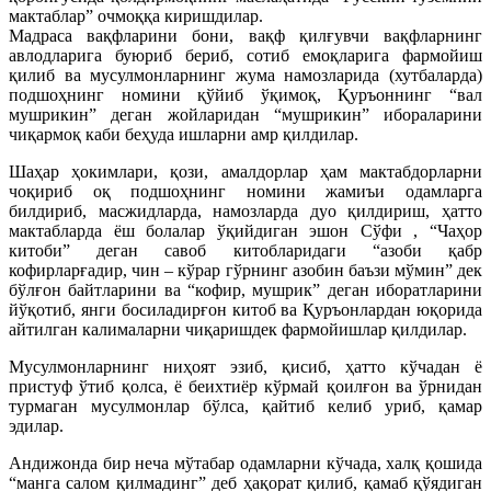
мактаблар” очмоққа киришдилар.
Мадраса вақфларини бони, вақф қилғувчи вақфларнинг
авлодларига буюриб бериб, сотиб емоқларига фармойиш
қилиб ва мусулмонларнинг жума намозларида (хутбаларда)
подшоҳнинг номини қўйиб ўқимоқ, Қуръоннинг “вал
мушрикин” деган жойларидан “мушрикин” ибораларини
чиқармоқ каби беҳуда ишларни амр қилдилар.
Шаҳар ҳокимлари, қози, амалдорлар ҳам мактабдорларни
чоқириб оқ подшоҳнинг номини жамиъи одамларга
билдириб, масжидларда, намозларда дуо қилдириш, ҳатто
мактабларда ёш болалар ўқийдиган эшон Сўфи , “Чаҳор
китоби” деган савоб китобларидаги “азоби қабр
кофирларғадир, чин – кўрар гўрнинг азобин баъзи мўмин” дек
бўлғон байтларини ва “кофир, мушрик” деган иборатларини
йўқотиб, янги босиладирғон китоб ва Қуръонлардан юқорида
айтилган калималарни чиқаришдек фармойишлар қилдилар.
Мусулмонларнинг ниҳоят эзиб, қисиб, ҳатто кўчадан ё
пристуф ўтиб қолса, ё беихтиёр кўрмай қоилғон ва ўрнидан
турмаган мусулмонлар бўлса, қайтиб келиб уриб, қамар
эдилар.
Андижонда бир неча мўтабар одамларни кўчада, халқ қошида
“манга салом қилмадинг” деб ҳақорат қилиб, қамаб қўядиган