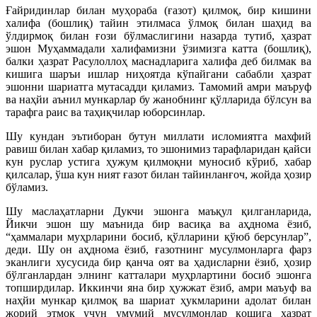
Ғайридинлар билан муҳораба (ғазот) қилмоқ, бир кишини
халифа (бошлиқ) тайин этилмаса ўлмоқ билан шаҳид ва
ўлдирмоқ билан ғози бўлмаслигини назарда тутиб, ҳазрат
эшон Муҳаммадали халифамизни ўзимизга катта (бошлиқ),
балки ҳазрат Расулоллоҳ маснадларига халифа деб билмак ва
кишига шаръи ишлар ниҳоятда кўпайгани сабабли ҳазрат
эшонни шариатга мутасадди қиламиз. Тамомий амри маъруф
ва наҳйи аънил мункарлар бу жанобнинг қўлларида бўлсун ва
тарафга раис ва таҳиқчилар юборсинлар.
Шу кундан эътиборан бутун миллати исломиятга махфий
равиш билан хабар қиламиз, то эшонимиз тарафларидан қайси
кун руслар устига ҳужум қилмоқни муносиб кўриб, хабар
қилсалар, ўша кун ният ғазот билан тайинланғоч, жойда ҳозир
бўламиз.
Шу маслаҳатларни Дукчи эшонга маъқул қилганларида,
Йикчи эшон шу маънида бир васиқа ва аҳднома ёзиб,
“ҳаммалари муҳрларини босиб, қўлларини қўюб берсунлар”,
деди. Шу он аҳднома ёзиб, ғазотнинг мусулмонларга фарз
эканлиги хусусида бир қанча оят ва ҳадисларни ёзиб, ҳозир
бўлганлардан элнинг катталари муҳрлартини босиб эшонга
топширдилар. Иккинчи яна бир ҳужжат ёзиб, амри маъуф ва
наҳйи мункар қилмоқ ва шариат ҳукмларини адолат билан
жорий этмоқ учун умумий мусулмонлар қошига ҳазрат