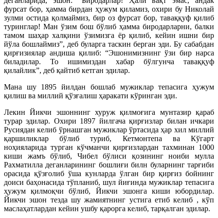
деганларида, эшон: “Биродарлар! Ҳали вақт эмас, андак
фурсат бор, ҳамма бирдан ҳужум қиламиз, охири бу Николай
зулми остида қолмаймиз, бир оз фурсат бор, таваққуф қилиб
туринглар! Ман ўзим бош бўлиб ҳамма биродарларни, балки
тамом шаҳар халқини ўзимизга ёр қилиб, кейин ишни бир
йўла бошлаймиз”, деб буларга таскин берган эди. Бу сабабдан
қирғизиялар андиша қилиб: “Эшонимизнинг ўзи бир нарса
биладилар. То ишимиздан хабар бўлгунча таваққуф
қилайлик”, деб қайтиб кетган эдилар.
Мана шу 1895 йилдан бошлаб мужиклар тепасига ҳужум
қилиш ва миллий қўзғалиш ҳаракати кўринган эди.
Лекин Йикчи эшоннинг хуруж қилмоғига мунтазир қараб
турар эдилар. Охири 1897 йилгача қирғизлар билан ичкари
Русиядан келиб ўрнашган мужиклар ўртасида ҳар хил миллий
қаршиликлар бўлиб туриб, Кетмонтепа ва Кўгарт
ноҳияларида турган кўчманчи қирғизлардан тахминан 1000
киши жамъ бўлиб, Чибел бўлиси қозининг ноиби мулла
Рахматилла деганларининг бошлиғи билн буларнинг тарғиби
орасида қўзғолиб ўша кунларда ўлган бир қирғиз бойнинг
доиси баҳонасида тўпланиб, шул йиғинда мужиклар тепасига
ҳужум қилмоқчи бўлиб, Йикчи эшонга киши юбордилар.
Йикчи эшон тезда шу жамиятнинг устига етиб келиб , кўп
маслаҳатлардан кейин ушбу қарорга келиб, тарқалган эдилар.