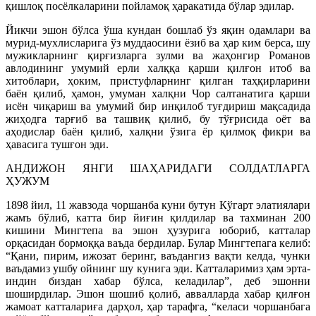
қишлоқ посёлкаларини пойламоқ ҳаракатида бўлар эдилар.
Йикчи эшон бўлса ўша кундан бошлаб ўз яқин одамлари ва
мурид-мухлисларига ўз муддаосини ёзиб ва ҳар ким берса, шу
мужикларнинг қирғизларга зулми ва жаҳонгир Романов
авлодининг умумий ерли халққа қарши қилғон итоб ва
хитоблари, ҳоким, пристуфларнинг қилган таҳқирларини
баён қилиб, ҳамон, умуман халқни Чор салтанатига қарши
исён чиқариш ва умумий бир инқилоб туғдириш мақсадида
жиҳодга тарғиб ва ташвиқ қилиб, бу тўғрисида оёт ва
аҳодислар баён қилиб, халқни ўзига ёр қилмоқ фикри ва
ҳавасига тушғон эди.
АНДИЖОН ЯНГИ ШАҲАРИДАГИ СОЛДАТЛАРГА
ҲУЖУМ
1898 йил, 11 жавзода чоршанба куни бутун Кўгарт элатиялари
жамъ бўлиб, катта бир йиғин қилдилар ва тахминан 200
кишини Мингтепа ва эшон ҳузурига юбориб, катталар
орқасидан бормоққа ваъда бердилар. Булар Мингтепага келиб:
“Қани, пирим, ижозат беринг, ваъдангиз вақти келда, чунки
ваъдамиз ушбу ойнинг шу кунига эди. Катталаримиз ҳам эрта-
индин биздан хабар бўлса, келадилар”, деб эшонни
шоширдилар. Эшон шошиб қолиб, аввалларда хабар қилғон
жамоат катталариға дарҳол, ҳар тарафга, “келаси чоршанбага