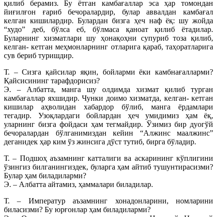
қилиб берамиз. Бу ётган камбағаллар эса ҳар томондан
йиғилғон ғариб бечоралардир, булар аввалдан камбағал
келган кишилардир. Булардан бизга ҳеч наф ёқ: шу жойда
“худо” деб, бўлса еб, бўлмаса қаноат қилиб ётадилар.
Буларнинг хизматлари шу ҳонақоҳни супуриб тоза қилиб,
келган- кетган меҳмонларнинг отларига қараб, таҳоратларига
сув бериб туришдир.
Т. – Сизга қайсилар яқин, бойларми ёки камбнағалларми?
Қайсисининг тарафдорисиз?
Э. – Албатта, манга шу олдимда хизмат қилиб турган
камбағаллар яхшидир. Чунки доимо хизматда, келган- кетган
кишилар аҳволидан хабардор бўлиб, манга ёрдамлари
тегадир. Узоқлардаги бойлардан ҳеч умидимиз ҳам ёқ,
уларнинг бизга фойдаси ҳам тегмайдир. Ўзимиз бир дуогўй
бечоралардан бўлганимиздан кейин “Алжинс маалжинс”
деганидек ҳар ким ўз жинсига дўст тутиб, бирга бўладир.
Т. – Подшоҳ аъзамнинг катталиги ва аскарининг кўплигини
ўзингиз билганингиздек, буларга ҳам айтиб тушунтирасизми?
Булар ҳам биладиларми?
Э. – Албатта айтамиз, ҳаммалари биладилар.
Т. – Императур аъзамнинг хонадонларини, номларини
биласизми? Бу юрғонлар ҳам биладиларми?