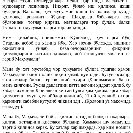
Ўзлари соҳиб ихтиёрдирлар. Лекин ҳар ишда маслаҳат ва
мушоварат лозимдир. Ниҳоят, ўйлаб иш қилинса, яхши
бўладир. Ва олло, ҳеч мусулмон киши бу золимлар қўида
қолмоққа розилиги йўқдир. Шаҳарлар ўзбекларга тор
бўлғондек, тоғлар қирғиз, элатияларга тор бўлди, балки
Туркистон мусулмонларга торлик қилди.
Нима қилайлик, ноиложмиз. Қўлимизда ҳеч нарса йўқ.
Этарлик асбоб ва хазина йўқ. Ҳар нечик бўлса-да, ишнинг
оқибатини ўйлаб, бева-бечораларнинг фикрини
қилмоқларини илтижо қиламиз, деб ёзилғувчи мискин ва
ғариб Маҳмудали”.
Мана бу хат мустабид чор ҳукумати қўлига тушган ҳамон
Маҳмудали бойни олиб чиқиб қамаб қўйилди. Бугун осадир,
эрта осадир билан терговланиб, охири қўшилмагани, балки
манъ қилғони, Русия давлатини катта дегони ҳидоят қилиб, бу
хабар тахминан 9 ой аввал кетган бўлса ҳам ҳокимларға хабар
қилмағони учун ҳам айбдор қилиниб, 11 ой қамалиб, охири
қарилиғи сабабли қутулиб чиққан эди…(Қолғони ўз мақомида
ёзиладур).
Мана бу, Маҳмудали бойга қилган хатидан бошқа шаҳарларга
қилган хатларини қиёсласа бўладир. Ҳаммаси шу мазмунда
тарғиб қилинса керак. Бу хатлар ҳар шаҳарда, ҳар ким номига
келган бўлса, “дарҳол жавоб беринг”, деса, орқасига жавоб