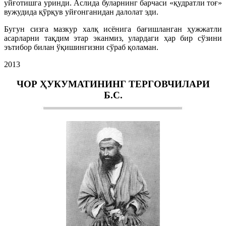
уйғотишга уринди. Аслида буларнинг барчаси «қудратли тоғ»
вужудида қўрқув уйғонганидан далолат эди.
Бугун сизга мазкур халқ исёнига бағишланган ҳужжатли
асарларни тақдим этар эканмиз, улардаги ҳар бир сўзини
эътибор билан ўқишингизни сўраб қоламан.
2013
ЧОР ҲУКУМАТИНИНГ ТЕРГОВЧИЛАРИ
Б.С.