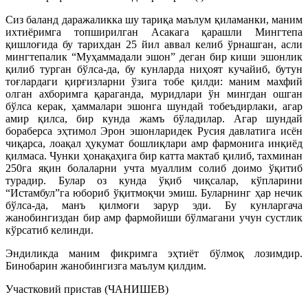
Сиз баланд даражаликка шу тариқа маълум қиламанки, маним
ихтиёримга топширилган Асакага қарашли Мингтепа
қишлоғида бу тарихдан 25 йил аввал келиб ўрнашган, асли
мингтепалик “Муҳаммадали эшон” деган бир киши эшонлик
қилиб турган бўлса-да, бу кунларда ниҳоят кучайиб, бутун
тоғлардаги қирғизларни ўзига тобе қилди: маним махфий
олган ахборимга қараганда, муридлари ўн мингдан ошган
бўлса керак, ҳаммалари эшонга шундай тобеъдирлаки, агар
амир қилса, бир кунда жамъ бўладилар. Агар шундай
бораберса эҳтимол Эрон эшонларидек Русия давлатига исён
чиқарса, лоақал ҳукумат бошлиқлари амр фармонига инқиёд
қилмаса. Чунки ҳонақаҳига бир катта мактаб қилиб, тахминан
250га яқин болаларни учта муаллим солиб доимо ўқитиб
турадир. Булар оз кунда ўқиб чиқсалар, кўпларини
“Истамбул”га юбориб ўқитмоқчи эмиш. Буларнинг ҳар нечик
бўлса-да, манъ қилмоғи зарур эди. Бу кунларгача
жанобингиздан бир амр фармойиши бўлмагани учун сустлик
кўрсатиб келинди.
Эндиликда маним фикримга эҳтиёт бўлмоқ лозимдир.
Бинобарин жанобингизга маълум қилдим.
Участковий пристав (ЧАНИШЕВ)