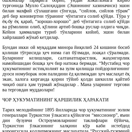
ошхоналар тарафига бориб, ундан хожатхонага кириб
турғонида Мулло Салоҳиддин (Эшоннинг хазиначиси) эшон
билан махфий сўзлашгани сўнгида, “сийлов, сийлов тўрам”
деб бир конивертни тўранинг чўнтагига солиб қўйди. Тўра у
ёқ-бу ёқ қараб, “хорошо-хорошо” деб чўнтагига солиб қўйди
ва рўмолини олиб, қўлини артиб бошқа руслар олдига чиқди.
Кейин ҳаммалари туриб тўнларини кийиб, эшон билан
хайрлашиб жўнаб кетдилар.
Бундан икки ой муқаддам минора йиқилиб 24 кишини босиб
қолиши тўғрисида ҳеч нима гап бўлмади, лоақал сўралмади.
Буларнинг келишлари, салтанатпарастлик, жаҳонгирлик
намойишидан бошқа ҳеч бир натижа бермади. “Мустабид чор
ҳукуматининг истиқлолият ва зулм қилишда пойдорлиғининг
дуоси номуборак ном палидини ёд қилмоқдан ҳеч маслаҳат ёқ
экан, халога кирганда қорни тўйиб қолди шекилли қайтиб
чиқиб ошга ҳам турмай жўнадилар . Мана уларнинг тергови
ва терговдан муддаолари!
ЧОР ҲУКУМАТИНИНГ ҚАРШИЛИК ҲАРАКАТИ
Тарих мелодийнинг 1895 йилларида чор ҳукуматининг золим
генераллари Туркистон ўлкасига қўйилғон “миссионер”, яъни
дин бузувчи Остроумовларнинг таклифлари бўйича,
Туркистон ўлкасининг халқини кўр каби истебдод
қоронғусида қолдирмоқнинг маслаҳатида “Русский-туземний