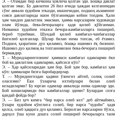
Э. – Отамдан бир кичкина ҳовлича қолган эди. Бошқа давлат
қолган эмас. Бу давлатни 26 йил ичида ҳаждан келганимдан
сўнг аввали худойим этказди, иккинчидан, подшоҳ аъзамнинг
сояси давлатларида эшон бўлганимдан кейин топдим. Ҳали
ҳам чандон давлатлик эмасман, ҳамма нарсаларим худованди
олам йўлида, бева-бечораларга ҳадя қилиб қўйганман.
Нимаики худойим этказса бечора-камбағалларга пишириб,
бериб турибман. Шундай қилиб камбағал-чанбағаллар
йиғилиб қолганлар. Шулар билан нима топсак, еб ётамиз.
Подшоҳ ҳазратини дуо қиламиз, бошқа ишимиз ёқ бизнинг.
Ишимиз дуо қилмоқ ва топганимизни бева-бечорага пишириб
бермакдир.
Т. – Муридларингизнинг ҳаммаси камбағал одамларми ёки
бой ва давлатлик одамларми, қайсиси кўп?
Э. – Ҳар қайсиларидан ҳам бор. Бой ҳам бор, камбағал ҳам
кўп: ҳаммалари бизга баробардирлар.
Т. — Муридингиздан ҳадяни ўзингиз айтиб, солиқ солиб
оласизми? Ёки ўзларича ихтиёрлари билан олиб
келадиларми? Бу юрган одамлар аввалида нима одамлар эди.
Бой кишилармиди ёки камбағаллар эдими? Булардан сизга
қандай фойда бор?
Э. — Биз ҳеч кимга “бир нарса олиб кел” деб айтмаймиз,
ўзлари худойим кўнглига солиб, бир нарса “худойи” ҳадя
қилса, олиб ҳаққига дуо қиламиз. Берилган нарсаларни бўлса,
дарҳол ўша куни дошга солиб пишириб бечораларга таом