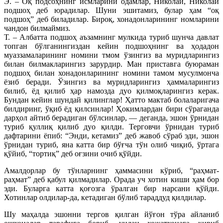
Э. – Оқ подсоҳнинг исмларини одамлар, Николай, Николай
подшоҳ деб юрадилар. Шуни эшитамиз, булар ҳам “оқ
подшоҳ” деб биладилар. Бироқ, хонадонларининг номларини
чандон билмаймиз.
Т. – Албатта подшоҳ аъзамнинг мулкида туриб шунча давлат
топган бўлганингиздан кейин подшоҳнинг ва ҳодадон
муаззамаларининг номини тмом ўзингиз ва муридларингиз
билан билмакларингиз зарурдир. Ман приставга буюраман
подшоҳ билан хонадонларининг номини тамом мусулмонча
ёзиб беради. Ўзингиз ва муридларингиз ҳаммаларингиз
билиб, ёд қилиб ҳар намозда дуо қилмоқларингиз керак.
Бундан кейин шундай қилинглар! Ҳатто мактаб болаларигача
билдиринг, ўқиб ёд қилсинлар! Ҳокимлардан бири сўраганда
дарҳол айтиб берадиган бўлсинлар, — деганда, эшон ўрнидан
туриб қуллиқ қилиб дуо қилди. Терговчи ўрнидан туриб
дафтарини ёпиб: “Энди, кетамиз” деб жавоб сўраб эди, эшон
ўрнидан туриб, яна катта бир бўғча тўн олиб чиқиб, ўртага
қўйиб, “тортиқ” деб оғзини очиб қўйди.
Амалдорлар бу тўнларнинг ҳаммасини кўриб, “раҳмат-
раҳмат” деб қабул қилмадилар. Орада уч хотин киши ҳам бор
эди. Буларга катта қоғозга ўралган бир нарсани қўйди.
Хотинлар олдилар-да, кетадиган бўлиб тараддуд қилдилар.
Шу маҳалда эшонни тергов қилган йўғон тўра айланиб