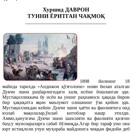
Хуршид ДАВРОН
ТУННИ ЁРИТГАН ЧАҚМОҚ
1898 йилнинг 18
майида тарихда «Андижон қўзғолони» номи билан аталган
Дукчи эшон раҳбарлигидаги халқ исёни бошланган эди.
Мустақилликкача бу исён ва унинг раҳнамоси ҳақида бирон
бир ҳақиқатга яқин маълумот олишнинг ўзи қийин эди.
Мустақилликдан кейин Дукчи эшон ҳаёти ва фаолиятига оид
юзлаб мақолалар,ўнлаб китоблар нашр этилди.
Аммо,ҳанузгача Дукчи эшон шахсияти ва фаолияти қизғин
баҳсу мунозараларга сабаб бўлмоқда.Агар бир тараф уни она
юрт истиқлоли учун муҳораба майдонига чиққан фидойи деб