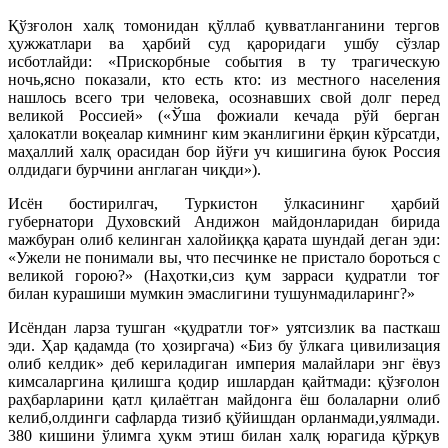
Қўзғолон халқ томонидан қўллаб қувватланганини тергов
ҳужжатлари ва ҳарбий суд қароридаги ушбу сўзлар
исботлайди: «Прискорбные события в ту трагическую
ночь,ясно показали, кто есть кто: из местного населения
нашлось всего три человека, осознавших свой долг перед
великой Россией» («Ўша фожиали кечада рўй берган
ҳалокатли воқеалар кимнинг ким эканлигини ёрқин кўрсатди,
маҳаллий халқ орасидан бор йўғи уч кишигина буюк Россия
олдидаги бурчини англаган чиқди»).
Исён бостирилгач, Туркистон ўлкасининг ҳарбий
губернатори Духовский Андижон майдонларидан бирида
мажбуран олиб келинган халойиққа қарата шундай деган эди:
«Ужели не понимали вы, что песчинке не пристало бороться с
великой горою?» (Наҳотки,сиз қум зарраси қудратли тоғ
билан курашиши мумкин эмаслигини тушунмадиларинг?»
Исёндан ларза тушган «қудратли тоғ» уятсизлик ва пасткаш
эди. Ҳар қaдамда (то ҳозиргача) «Биз бу ўлкага цивилизация
олиб келдик» деб кериладиган империя малайлари энг ёвуз
кимсаларгина қилишга қодир ишлардан қайтмади: қўзғолон
раҳбарларини қатл қилаётган майдонга ёш болаларни олиб
келиб,олдинги сафларда тизиб қўйишдан орланмади,уялмади.
380 кишини ўлимга ҳукм этиш билан халқ юрагида қўрқув