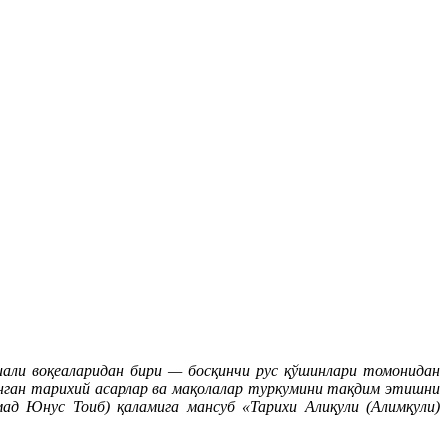
иали воқеаларидан бири — босқинчи рус қўшинлари томонидан
нган тарихий асарлар ва мақолалар туркумини тақдим этишни
д Юнус Тоиб) қаламига мансуб «Тарихи Алиқули (Алимқули)