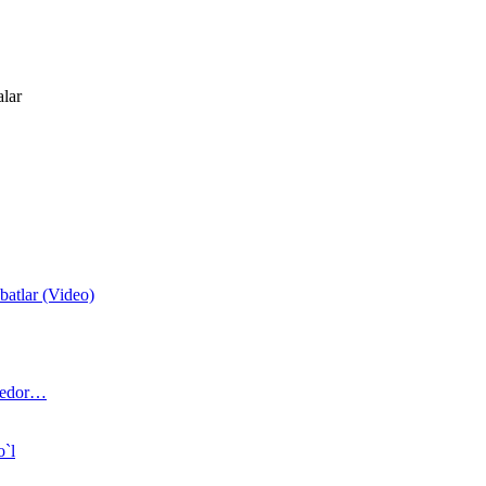
alar
atlar (Video)
 bedor…
o`l