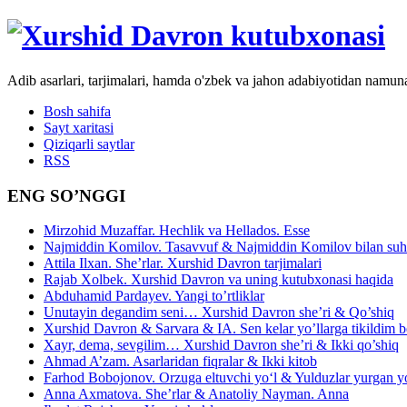
Adib asarlari, tarjimalari, hamda o'zbek va jahon adabiyotidan namun
Bosh sahifa
Sayt xaritasi
Qiziqarli saytlar
RSS
ENG SO’NGGI
Mirzohid Muzaffar. Hechlik va Hellados. Esse
Najmiddin Komilov. Tasavvuf & Najmiddin Komilov bilan suhb
Attila Ilxan. She’rlar. Xurshid Davron tarjimalari
Rajab Xolbek. Xurshid Davron va uning kutubxonasi haqida
Abduhamid Pardayev. Yangi to’rtliklar
Unutayin degandim seni… Xurshid Davron she’ri & Qo’shiq
Xurshid Davron & Sarvara & IA. Sen kelar yo’llarga tikildim
Xayr, dema, sevgilim… Xurshid Davron she’ri & Ikki qo’shiq
Ahmad A’zam. Asarlaridan fiqralar & Ikki kitob
Farhod Bobojonov. Orzuga eltuvchi yo‘l & Yulduzlar yurgan y
Anna Axmatova. She’rlar & Anatoliy Nayman. Anna