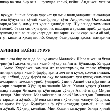
шкар ва яна бир қиз… вужудга келиб, кейин Андижон уезига
 вужуди ёшлиғ беҳуда ҳаракат қилмай волидаларининг акалари
нтепа бўлустига кўчиб келибдилар, сўнг Андижонда Оқмасжид
арида ўқиб, илму хат ҳосил қилибдилар. Шу аснода тахминан
келиб, баъзи сипоҳигарчилик ишларига аралаштириб, ул ерда
 хушмандлиғ ва зийракларидан ишларни яхши саранжом айлаб,
и ул кишига ҳасад қилиб, беақлу бехирадлар адоват камарини
АРИНИНГ БАЁНИ ТУРУР
ннинг ота бир волида бошқа акаси Маллабек Шералихонни ўғли
и(нг) хизматларига келиб, нўкар ва йигит бўлдилар. Ул ерда
р. Аммо Худоёрхон ҳамеша ит талоштурмоқ ва теваю қўчқор
мидан додга келиб, фарёдларига ҳеч ким қулоқ солмаганидан,
дан тўюб, доду фарёд ва оҳу нолаларига ҳеч қулоқ солмаган
дамларини тамоман уриб, ўлдириб, ўзини Авлиё ота қўрғонига
сари аскарияи Хўқанд ва жаноби Миён Халил ҳазрат (Оллоҳ
ўқанд аскари Чимкентда қўнғондан сўнгра Авлиё отада Мирзо
нт келди. Мингбоши Маллабекларни олиб Чимкентдан Тошканд
 тарафига жўнаб, Тўйтепа мавзеига қўнғонда маълум бўлдики,
 ариза ёзибди. Худоёрхон бу сўзни таҳқиқ қилмай, ишониб
ан жўнаб, Хўқанд келибди. Мингбошии мазкурни банди қилиб