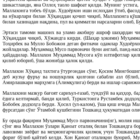
шикастланди, яна Оллоҳ таоло шафоат қилди. Мунинг устига
Маллахонга тобеъ бўлди. Худоёрхон иши ислоҳдан ўтиб, фас
ва нўкарлари билан Хўқанддан қочип чиқиб, Маллахонга қўши
билан хазинадан нақдина, пул ва қимматли нарсаларни олиб, Б
Эртаси тамоми машоих ва уламо акобиру ашроф шаҳардан чиқ
Хўқанддан чиқиб, Хўжандга кирди. (Шаҳар ҳокими) Муҳамма
Тоҳирбек ва Мулло Бобожон деган фитначи одамлар Худоёрхо
жойладилар. Муҳаммад Мусо парвоначи буни англаб, панд-нас
ҳайдадилар. Маллахон Муҳаммад Мусога кўп илтифотлар қил
қилиб юбориб, ўша жонибда ҳалок қилди.
Маллахон Хўқанд тахтига ўтурғондан сўнг, Қосим Мингбоши
деб жузъу фуръу ва ношукрлик қилғони сабабли азл бўлиб
Амирлашкари марҳумга (Алимқулига) берди ва ишлар саранжо
Маллахони мазкур бағоят сариъул-ғазаб, тундхўй ва қаҳҳор, 
ёдига келтирмай, банди қилиб, Туркистонга Рустамбек додҳоҳ
Бобобек додхоҳга берди. Ҳосил (ул-калом), ўша қиш ичида М
фурсатдан сўнг Ўтамбой қушбегини Тошканд ҳукуматидан оли
Бу орада фақирни Муҳаммад Мусо парвоначини(нг), молия иш
сўнг яна Маллахон ўзлари Қаноат оталиқ билан Тошкандга бо
лавозими зиёфат ва меҳмонгарчилик қилмоқ учун Тошкандда
фориғ бўлиб қайтиб келди. Хон Қаноат оталиқни буюриб, Му