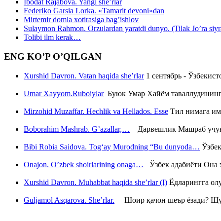
Ibodat Rajabova. Yangi she’rlar
Federiko Garsia Lorka. «Tamarit devoni»dan
Mirtemir domla xotirasiga bag’ishlov
Sulaymon Rahmon. Orzulardan yaratdi dunyo. (Tilak Jo’ra siyrati
Tolibi ilm kerak…
ENG KO’P O’QILGAN
Xurshid Davron. Vatan haqida she’rlar
1 сентябрь - Ўзбекис
Umar Xayyom.Ruboiylar
Буюк Умар Хайём таваллудининг 
Mirzohid Muzaffar. Hechlik va Hellados. Esse
Тил нимага им
Boborahim Mashrab. G’azallar,…
Дарвешлик Машраб учун ш
Bibi Robia Saidova. Tog‘ay Murodning “Bu dunyoda…
Ўзбек
Onajon. O’zbek shoirlarining onaga…
Ўзбек адабиёти Она ҳ
Xurshid Davron. Muhabbat haqida she’rlar (I)
Ёдларингга ол
Guljamol Asqarova. She’rlar.
Шоир қачон шеър ёзади? Шу с