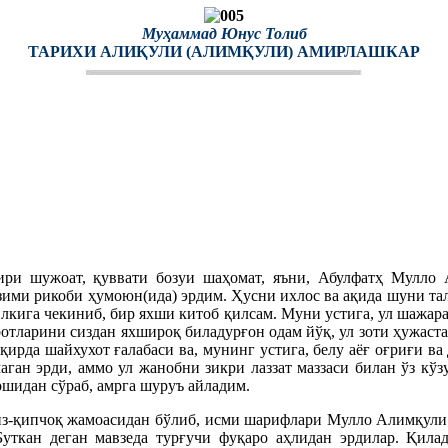
Муҳаммад Юнус Толиб
ТАРИХИ АЛИҚУЛИ (АЛИМҚУЛИ) АМИРЛАШКАР
и шужоат, қуввати бозуи шаҳомат, яъни, Абулфатҳ Мулло 
озими рикоби ҳумоюн(ида) эрдим. Ҳусни ихлос ва ақида шуни тал
силкига чекиниб, бир яхши китоб қилсам. Муни устига, ул шаж
отларини сиздан яхшироқ биладурғон одам йўқ, ул зоти ҳужаста
ирда шайхухот ғалабаси ва, мунинг устига, белу аёғ оғриғи ва 
аган эрди, аммо ул жанобни зикри лаззат маззаси билан ўз кў
идан сўраб, амрга шуруъ айладим.
з-қипчоқ жамоасидан бўлиб, исми шарифлари Мулло Алимқули
уткан деган мавзеда турғучи фуқаро аҳлидан эрдилар. Қила