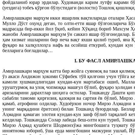
фойдаланиб юрар эрдилар. Худованди карим лутфу карами б
(уездига) тобеъ қўрғон бўлустидаги (волости) Тошлоқ қишлоқи
Амирлашкари марҳум икки яшарлик вақтиларида оталари Ҳасан
Мулло Дўст охунд деган, то олти-етти яшар бўлғонларича Б
мадрасада бир-икки йил ўқиб, кейин Хўқанд бориб Махсум Ҳ
жаноби Амирлашкари марҳум ўн саккиз яшар бўлғонедилар. Б
ҳам хизмат ишларини бир неча вақт яхши қилиб туриб, яна 
фуқаро ва халқуллоҳга нафъ ва осойиш еткуриб, кундан кун 
белларига боғладилар…
I. БУ ФАСЛ АМИРЛАШ
Амирлашкари марҳум катта бир жойга суянмоқ ва такя қилмоқ
ўз акаси Андижон ҳокими Сўфибек тўй қилғони учун тўйга ке
камоли хушмандлиғидан кундан-кун мартабаси ошиб, Маллаб
уруштурмоқ ва улоқ чопмоққа машғул бўлиб, фуқаро ҳолидан 
аризаларини дарахтлар шоҳига остилар. Тошканду Дашти қип
сабабли тамоми қирғизия, қазоқия ва сартия ёв бўлиб, Мирз
қамаб, атрофини олдилар. Худоёрхон ночор Мирзо Аҳмадни 
унинг марқадини ёритсин) билан Тошканд буюрдилар. Бизлар
Аҳмадни қамаган элотия кундан-кун заиф бўлиб тарқалиб к
келдилар. Тошкандда Солар лабида беш-олти кун туриб, Тошк
Мирзо Аҳмад қушбеги Шодмонхўжа мингбошига туҳмату бўҳто
иноятнома юбориб, ўша ерда мингбошии мазкурни ушлаб, Йў