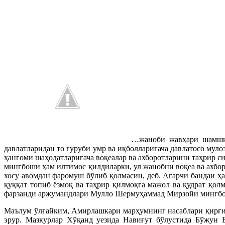
…жаноби жавҳари шамшир
давлатларидан то ғуруби умр ва иқболларигача давлатосо мул
ҳангоми шаҳодатларигача воқеалар ва ахборотларини таҳрир 
мингбоши ҳам илтимос қилдиларки, ул жанобни воқеа ва ахбор
хосу авомдан фаромуш бўлиб қолмасин, деб. Агарчи бандаи ҳақ
қуққат топиб ёзмоқ ва таҳрир қилмоқға мажол ва қудрат қолм
фарзанди аржумандлари Мулло Шермуҳаммад Мирзойи мингбош
Маълум ўлғайким, Амирлашкари марҳумнинг насаблари қирғи
эрур. Мазкурлар Хўқанд уезида Навиғут бўлустида Бўжун Б