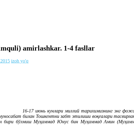
quli) amirlashkar. 1-4 fasllar
.2015
izoh yo'q
16-17 июнь кунлари миллий тарихимизнинг энг фож
 муносабат билан Тошкентни забт этилиши воқеалари тасвирла
н бири бўлмиш Муҳаммад Юнус бин Муҳаммад Амин (Муҳамма