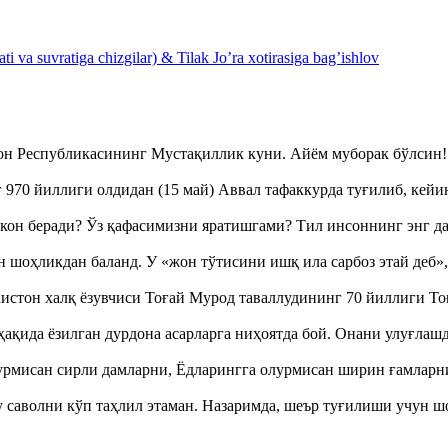
 va suvratiga chizgilar) & Tilak Jo’ra xotirasiga bag’ishlov
тон Республикасининг Мустақиллик куни. Айём муборак бўлси
970 йиллиги олдидан (15 май) Аввал тафаккурда туғилиб, кейи
кон беради? Ўз қафасимизни яратишгами? Тил инсоннинг энг д
оҳликдан баланд. У «жон тўтисини ишқ ила сарбоз этай деб
истон халқ ёзувчиси Тоғай Мурод таваллудининг 70 йиллиги 
ақида ёзилган дурдона асарларга ниҳоятда бой. Онани улуғла
урмисан сирли дамларни, Ёдларингга олурмисан ширин ғамларн
аволни кўп таҳлил этаман. Назаримда, шеър туғилиши учун 