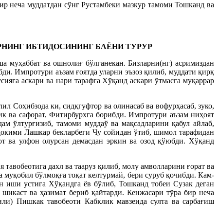
ир неча муддатдан сўнг Рустамбеки мазкур тамоми Тошканд ва
АРНИНГ ИБТИДОСИНИНГ БАЁНИ ТУРУР
а муҳаббат ва ошнолиғ бўлганекан. Бизларни(нг) асримиздан
и. Импротури аъзам ғоятда уларни эъзоз қилиб, муддати қирқ
сияга аскари ва нари тарафга Хўқанд аскари ўтмасга муқаррар
 Соҳибзода ки, сидқгуфтор ва олинасаб ва вофурҳасаб, зуко,
к ва сафорат, Фитирбурхга борибди. Импротури аъзам ниҳоят
ам ўлтурғизиб, тамоми муддаў ва мақсадларини қабул айлаб,
 ҳокими Лашкар бекларбеги Чу сойидан ўтиб, шимол тарафидан
от ва улфон олурсан демасдан эркин ва озод қўюбди. Хўқанд
 тавобеотига дахл ва тааруз қилиб, молу амволларини ғорат ва
а муқобил бўлмоқға тоқат келтурмай, бери суруб қочибди. Кам-
н иши устига Хўқандга ёв бўлиб, Тошканд тобеи Сузак деган
шикаст ва ҳазимат бериб қайтарди. Кенжасари тўра бир неча
или) Пишкак тавобеоти Кабклик мавзеида султа ва сарбағиш