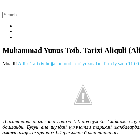
Muhammad Yunus Toib. Tarixi Aliquli (Alim
Muallif
Adib
:
Tarixiy hujjatlar, nodir qo'lyozmalar
,
Tarixiy sana
11.06
Тошкентнинг ишғол этилганига 150 йил бўлади. Сайтимиз шу
бошлайди. Бугун ана шундай қимматли тарихий манбаларда
амирлашкар» асарининг 1-4 фасллари билан танишинг.