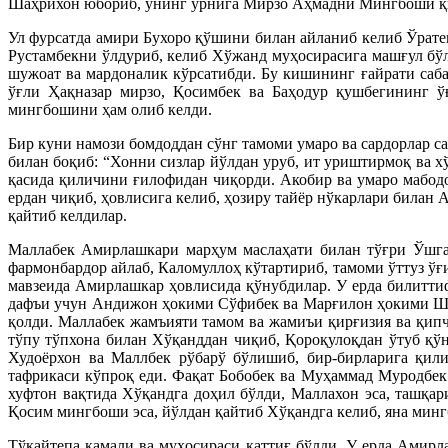
Шаҳрихон юбориб, унинг ўрнига Мирзо Аҳмадни Мингбоши қ
Ул фурсатда амири Бухоро қўшини билан айланиб келиб Ўрате
Рустамбекни ўлдуриб, келиб Хўжанд муҳосирасига машғул бў
шужоат ва мардоналик кўрсатибди. Бу кишининг ғайрати са
ўғли Ҳақназар мирзо, Қосимбек ва Баҳодур қушбегининг ў
мингбошини ҳам олиб келди.
Бир куни намози бомдоддан сўнг тамоми умаро ва сардорлар 
билан боқиб: “Хонни сизлар йўлдан уруб, ит уриштирмоқ ва х
қасида қиличини ғилофидан чиқорди. Акобир ва умаро мабодо
ердан чиқиб, ҳовлисига келиб, ҳозиру тайёр нўкарлари билан
қайтиб келдилар.
Маллабек Амирлашкари марҳум маслаҳати билан тўғри Ўшга 
фармонбардор айлаб, Каломуллоҳ кўтартириб, тамоми ўттуз ў
мавзеида Амирлашкар ҳовлисида қўнубдилар. У ерда билиттиф
дафъи учун Андижон ҳокими Сўфибек ва Марғилон ҳокими Шоҳ
қолди. Маллабек жамъияти тамом ва жамиъи қирғизия ва қип
тўпу тўпхона билан Хўқанддан чиқиб, Қороқулоқдан ўтуб қўни
Худоёрхон ва Маллбек рўбарў бўлишиб, бир-бирларига қили
тафрикаси кўпроқ еди. Фақат Бобобек ва Муҳаммад Муродбек 
хуфтон вақтида Хўқандга доҳил бўлди, Маллахон эса, ташқа
Қосим мингбоши эса, йўлдан қайтиб Хўқандга келиб, яна минг
Тўқайтепа қамали ва муҳосираси қаттиғ бўлди. У ерда Амирл