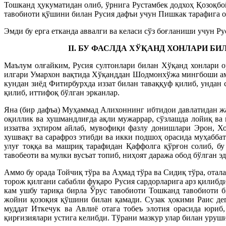
Тошканд ҳукуматидан олиб, ўрнига Рустамбек додхоҳ Қозоқбо
тавобиоти қўшини билан Русия дафъи учун Пишкак тарафига о
Эмди бу ерга етканда аввалги ва келаси сўз боғланиши учун Р
II. БУ ФАСЛДА ХЎҚАНД ХОНЛАРИ Б
Маълум олғайким, Русия султонлари билан Хўқанд хонлари о
илгари Умархон вақтида Хўқанддан Шодмонхўжа мингбоши амак
кундан зиёд Фитирбурхда иззат билан таваққуф қилиб, ундан 
қилиб, иттифоқ бўлган эрканлар.
Яна (бир дафъа) Муҳаммад Алихоннинг ибтидои давлатидан жа
оқиллик ва хушмандлиғда ақли мужаррар, сўзлашда лойиқ ва
иззатва эҳтиром айлаб, мувофиқи фазлу донишлари Эрон, Хо
хушвақт ва сарафроз этибди ва икки подшоҳ орасида муҳабба
улуғ тоққа ва машриқ тарафидан Қаффолга қўрғон солиб, бу
тавобеоти ва мулки вусъат топиб, ниҳоят даража обод бўлган эд
Аммо бу орада Тойчиқ тўра ва Аҳмад тўра ва Сидиқ тўра, отал
торож қилгани сабабли фуқаро Русия сардорларига арз қилибди
кам ушбу тариқа бирла Ўрус тавобиоти Тошканд тавобиоти б
жойни қозоқия қўшини билан қамади. Сузак ҳокими Раис дег
муддат Иткечук ва Авлиё отага тобеъ элотия орасида юриб
қирғизиялари устига келибди. Тўрани мазкур улар билан уруш