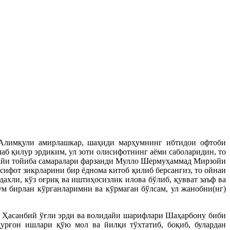
Алимқули амирлашкар, шаҳиди марҳумнинг ибтидои офтоби
аб қилур эрдиким, ул зоти олисифотнинг аёми саболаридин, то
арайи тойиба самаралари фарзанди Мулло Шермуҳаммад Мирзойи
сифот зикрларини бир ёднома китоб қилиб берсангиз, то ойнаи
дахли, кўз оғриқ ва иштиҳосизлик илова бўлиб, қувват заъф ва
зум бирлан кўрганларимни ва кўрмаган бўлсам, ул жанобни(нг)
 Ҳасанбий ўғли эрди ва волидайи шарифлари Шаҳарбону биби
дурғон ишлари қўю мол ва йилқи тўхтатиб, боқиб, булардан