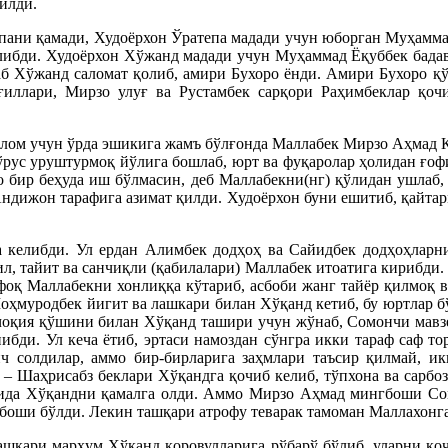
илди.
пани қамади, Худоёрхон Ўратепа мадади учун юборган Муҳамма
либди. Худоёрхон Хўжанд мадади учун Муҳаммад Ёқуббек бада
баб Хўжанд саломат қолиб, амири Бухоро ёнди. Амири Бухоро
ғиллари, Мирзо улуғ ва Рустамбек сарқори Раҳимбеклар қо
салом учун ўрда эшикига жамъ бўлғонда Маллабек Мирзо Аҳмад Қ
ўрус уруштурмоқ йўлига бошлаб, юрт ва фуқаролар ҳолидан ғофил
 бир беҳуда иш бўлмасин, деб Маллабекни(нг) қўлидан ушлаб, 
 Андижон тарафига азимат қилди. Худоёрхон буни ешитиб, қайта
келибди. Ул ердан Алимбек додҳоҳ ва Сайидбек додҳоҳларни 
ғил, тайит ва санчиқли (қабилалари) Маллабек итоатига кирибд
оқ Маллабекни хонлиққа кўтариб, асбоби жанг тайёр қилмоқ в
муродбек йигит ва лашкари билан Хўқанд кетиб, бу юртлар бў
чоқия қўшини билан Хўқанд ташири учун жўнаб, Сомончи мавзе
бди. Ул кеча ётиб, эртаси намоздан сўнгра икки тараф саф то
ч солдилар, аммо бир-бирларига заҳмлари таъсир қилмай, и
– Шаҳрисабз беклари Хўқандга қочиб келиб, тўпхона ва сарбоз
рида Хўқандни қамалга олди. Аммо Мирзо Аҳмад мингбоши Сом
боши бўлди. Лекин ташқари атрофу теварак тамоман Маллахонга
ашкари марҳум Хўқанд қоровулларига рўбарў бўлиб, уларни қоч