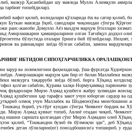
ўлиб, мазкур Ҳасанбийдан шу мавзеда Мулло Алимқули амирла
да тарбият топиб(дилар).
бий вафот қилиб, волидалари қўлларида ёш ва сағир қолиб, бо
ўжун Буткан мавзеда ўқиб, саводлари чиқонндан сўнгра Қўрғо
ожи раис-жаноби Домулло Аёз махдум марҳум ўғиллари хизматл
аъд Амирлашкарни ҳамшираларини олган Тағойқул додҳол олиб 
Қўрғонтепа бўлустида оталари ўрнига бий бўлибдилар. Ниҳоят,
ривож ва равнақлари зиёда бўлган сабабли, замона мардумлар
КАРНИНГ ИБТИДОИ СИПОҲГАРЧИЛИККА ОРАЛАШҚОНЛ
ни зарур ва лозимлигини фаҳмладилар, ўша фурсатда Худоёрхо
либди. Амирлашкари марҳум ҳам бир от билан Маллабеки мазкурн
еки мазкурга тақарруби зиёда бўлиб, бирга Хўқанд келдила
ғофил қолган сабабли, Қурама халқи Нормуҳаммад парвоначи зул
чоқ фуқаролари Мирзо Аҳмад қушбеги жабру зулмидан жонлари
о Аҳмад қушбегини ҳар тарафга закот учун юборган сардор ва о
қутқариб олмоқ учун Маллабек ва Шодмонхўжа мингбошини ак
 Тошканд бориб, уч-тўрт кундан сўнгра Чимкент бордик ва Х
етди. Мирзо Аҳмад қувват топиб, Авлиё отадан чиқиб, Чимке
анд ишини саришта қилгандан сўнг Мирзо Аҳмадни олиб Хўқанд
н қилиб, “Тошкандни бузиб ёв бўлмоқчи эди”, деб Хўқандга
лчибек деган лўлиларни(нг) понсадбошисига топшириб, у ерд