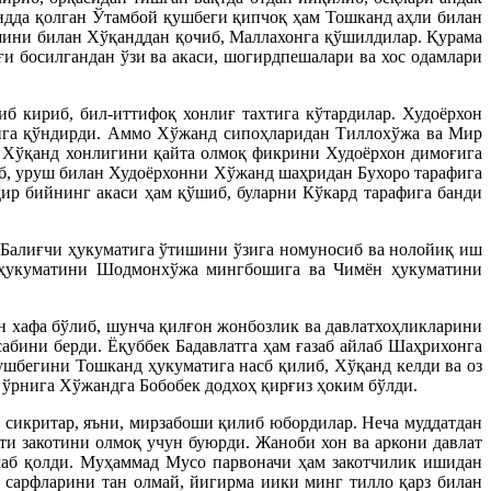
ндда қолган Ўтамбой қушбеги қипчоқ ҳам Тошканд аҳли билан
шини билан Хўқанддан қочиб, Маллахонга қўшилдилар. Қурама
и босилгандан ўзи ва акаси, шогирдпешалари ва хос одамлари
б кириб, бил-иттифоқ хонлиғ тахтига кўтардилар. Худоёрхон
кига қўндирди. Аммо Хўжанд сипоҳларидан Тиллохўжа ва Мир
а Хўқанд хонлигини қайта олмоқ фикрини Худоёрхон димоғига
иб, уруш билан Худоёрхонни Хўжанд шаҳридан Бухоро тарафига
р бийнинг акаси ҳам қўшиб, буларни Кўкард тарафига банди
Балиғчи ҳукуматига ўтишини ўзига номуносиб ва нолойиқ иш
чи ҳукуматини Шодмонхўжа мингбошига ва Чимён ҳукуматини
ан хафа бўлиб, шунча қилғон жонбозлик ва давлатхоҳликларини
сабини берди. Ёқуббек Бадавлатга ҳам ғазаб айлаб Шаҳрихонга
ушбегини Тошканд ҳукуматига насб қилиб, Хўқанд келди ва оз
ўрнига Хўжандга Бобобек додхоҳ қирғиз ҳоким бўлди.
сикритар, яъни, мирзабоши қилиб юбордилар. Неча муддатдан
ти закотини олмоқ учун буюрди. Жаноби хон ва аркони давлат
лаб қолди. Муҳаммад Мусо парвоначи ҳам закотчилик ишидан
 сарфларини тан олмай, йигирма иики минг тилло қарз билан