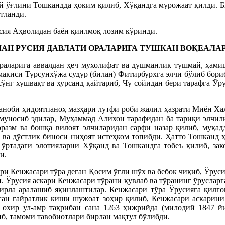
й ўғлини Тошкандда ҳоким қилиб, Хўқандга мурожаат қилди. Б
тланди.
усия Аҳволидан баён қиилмоқ лозим кўринди.
ИЛАН РУСИЯ ДАВЛАТИ ОРАЛАРИГА ТУШКАН ВОҚЕАЛ
раларига аввалдан ҳеч мухолифат ва душманлик тушмай, ҳамиш
иси Турсунхўжа судур (билан) Фитирбурхга элчи бўлиб борибд
сўнг хушвақт ва хурсанд қайтариб, Чу сойидан бери тарафга Ўру
ноби ҳидоятпаноҳ мазҳари лутфи роби жалил ҳазрати Миён Халил
 муносиб эдилар, Муҳаммад Алихон тарафидан ба тариқи элчили
разм ва бошқа вилоят элчиларидан сарфи назар қилиб, муқадд
т ва дўстлик биноси ниҳоят истеҳком топибди. Ҳатто Тошканд
 ўртадаги элотияларни Хўқанд ва Тошкандга тобеъ қилиб, зак
и.
ари Кенжасари тўра деган Қосим ўғли шўх ва бебок чиқиб, Ўрусия
. Ўрусия аскари Кенжасари тўрани қувлаб ва тўранинг ўрусларг
ирла аралашиб яқинлаштилар. Кенжасари тўра Ўрусияга қилғо
ан ғайратлик киши шужоат зоҳир қилиб, Кенжасари аскарини 
, охир ул-амр тақрибан сана 1263 ҳижрийда (милодий 1847 й
иб, тамоми тавобиотлари бирлан мақтул бўлибди.