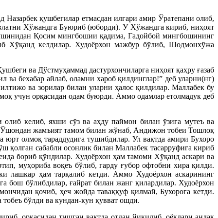
д Назарбек қушбегилар етмасдан илгари амир Ўратепани олиб,
влатни Хўжандга Буюриб (юборди). У Хўжандга кириб, ниҳоят
 қўшинидан Қосим мингбошии қадима, Гадойбой мингбошининг
чиб Хўқанд келдилар. Худоёрхон мажбур бўлиб, Шодмонхўжа
ушбеги ва Дўстмуҳаммад дастурхончиларга ниҳоят қаҳру ғазаб
 ва бехабар айлаб, оламни хароб қилдинглар!” деб уларни(нг)
илтижо ва зорилар билан уларни ҳалос қилдилар. Маллабек бу
рмоқ учун орқасидан одам буюрди. Аммо одамлар етолмадук деб
олиб келиб, яхши сўз ва аҳду паймон билан ўзига мутеъ ва
и. Ўшондан жамъият тамом билан жўнаб, Андижон тобеи Тошлоқ
а юрт олмоқ тараддудига тушибдилар. Ул вақтда амири Бухоро
ш қолган сабабли осонлик билан Маллабек тасарруфига кириб
ида бориб қўндилар. Худоёрхон ҳам тамоми Хўқанд аскари ва
ртип, муҳориба воқеъ бўлиб, гарду ғубор офтобни хира қилди.
кки лашкар ҳам тарқалиб кетди. Аммо Худоёрхон аскарининг
га бош бўлибдилар, ғайрат билан жанг қилардилар. Худоёрхон
ончидан қочиб, ҳеч жойда таваққуф қилмай, Бухорога кетди.
 тобеъ бўлди ва кундан-кун қувват ошди.
ириб, орқасидан тишган вақтда отдан йиқилиб, оёқлари андак