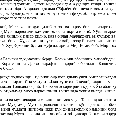
, Тошканд ҳокими Султон Муродбек ҳам Хўқандга келди. Тошка
одга тортибди. Андижон ҳокими Сўфибек бир неча тамоми ва қў
лди. Худоёрхон иши тамом бўлғонини фаҳмлаб, бир кеча эл аёғ
ухоро тарафига қочти.
иб, Маллахонни дуо қилиб, эъзоз ва икром билан шаҳарга оли
д Мусо парвоначи ҳам уни эъзоз ва икром қилиб, Хўжанд ар
нга яқинлик пайдо қилиб, иғва билан Маллахонга ёв бўлмоқ в
иҳат билан Худоёрхонни йўлга солмай, ночор йигитларини йиғ
иб, Худоёрхонни бузган муфсидларига Мир Комилбой, Мир Тоҳи
га Балиғчи ҳукуматини берди. Қосим мингбошилик мансабидан 
, Қоратегин ва Дарвоз тарафига чиқориб юборилди. Балиғ
м бўлди.
баджаҳл подшоҳ эди. Чунончи бир коса қимиз учун Амирлашкард
га топширди. Яна уч-тўрт ойдан сўнг олиб келиб, олдинги ман
аллахон Тошканд бориб, Тошканд аскарларини кўриб, Ўтамбой қ
б, Муҳаммад Мусо парвоначини Тошкандда ҳоким қилди. Унинг 
лари ва мулкияларини саришта қилмоқ учун Тошканд вилоятига 
рди. Муҳаммад Мусо парвоначини элотияи қўнғирот ва тавобео
 мени муддати йигирма икки кун хизматкорлик камарини боғ
ҳаммад Мусо парвоначини ҳисоб-китоб қилсириб, аксари зарур