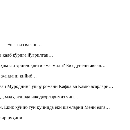
н! Энг азиз ва энг…
н қалб қўрига йўғрилган…
аҳшатли эринчоқлиги эмасмиди? Биз дунёни аввал…
», жандани кийиб…
Тоғай Муроднинг ушбу романи Кафка ва Камю асарлари…
шда, мадҳ этишда ижодкорларимиз чин…
и, Ёқиб қўйиб тун қўйнида ёки шамларни Мени ёдга…
шоир руҳини…