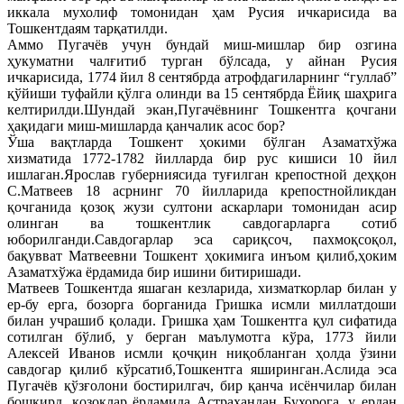
иккала мухолиф томонидан ҳам Русия ичкарисида ва
Тошкентдаям тарқатилди.
Аммо Пугачёв учун бундай миш-мишлар бир озгина
ҳукуматни чалғитиб турган бўлсада, у айнан Русия
ичкарисида, 1774 йил 8 сентябрда атрофдагиларнинг “гуллаб”
қўйиши туфайли қўлга олинди ва 15 сентябрда Ёйиқ шаҳрига
келтирилди.Шундай экан,Пугачёвнинг Тошкентга қочгани
ҳақидаги миш-мишларда қанчалик асос бор?
Ўша вақтларда Тошкент ҳокими бўлган Азаматхўжа
хизматида 1772-1782 йилларда бир рус кишиси 10 йил
ишлаган.Ярослав губерниясида туғилган крепостной деҳқон
С.Матвеев 18 асрнинг 70 йилларида крепостнойликдан
қочганида қозоқ жузи султони аскарлари томонидан асир
олинган ва тошкентлик савдогарларга сотиб
юборилганди.Савдогарлар эса сариқсоч, пахмоқсоқол,
бақувват Матвеевни Тошкент ҳокимига инъом қилиб,ҳоким
Азаматхўжа ёрдамида бир ишини битиришади.
Матвеев Тошкентда яшаган кезларида, хизматкорлар билан у
ер-бу ерга, бозорга борганида Гришка исмли миллатдоши
билан учрашиб қолади. Гришка ҳам Тошкентга қул сифатида
сотилган бўлиб, у берган маълумотга кўра, 1773 йили
Алексей Иванов исмли қочқин ниқобланган ҳолда ўзини
савдогар қилиб кўрсатиб,Тошкентга яширинган.Аслида эса
Пугачёв қўзғолони бостирилгач, бир қанча исёнчилар билан
бошқирд, қозоқлар ёрдамида Астрахандан Бухорога, у ердан