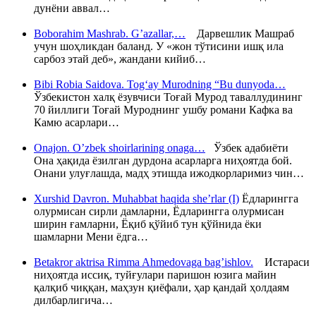
дунёни аввал…
Boborahim Mashrab. G’azallar,…
Дарвешлик Машраб
учун шоҳликдан баланд. У «жон тўтисини ишқ ила
сарбоз этай деб», жандани кийиб…
Bibi Robia Saidova. Tog‘ay Murodning “Bu dunyoda…
Ўзбекистон халқ ёзувчиси Тоғай Мурод таваллудининг
70 йиллиги Тоғай Муроднинг ушбу романи Кафка ва
Камю асарлари…
Onajon. O’zbek shoirlarining onaga…
Ўзбек адабиёти
Она ҳақида ёзилган дурдона асарларга ниҳоятда бой.
Онани улуғлашда, мадҳ этишда ижодкорларимиз чин…
Xurshid Davron. Muhabbat haqida she’rlar (I)
Ёдларингга
олурмисан сирли дамларни, Ёдларингга олурмисан
ширин ғамларни, Ёқиб қўйиб тун қўйнида ёки
шамларни Мени ёдга…
Betakror aktrisa Rimma Ahmedovaga bag’ishlov.
Истараси
ниҳоятда иссиқ, туйғулари паришон юзига майин
қалқиб чиққан, маҳзун қиёфали, ҳар қандай ҳолдаям
дилбарлигича…