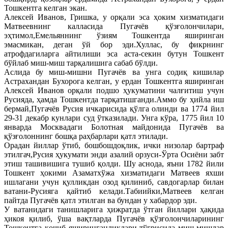
Тошкентга келган экан.
Алексей Иванов, Гришка, у орқали эса ҳоким хизматидаги
Матвеевнинг калласида Пугачёв қўзғолончилари,
эҳтимол,Емельяннинг ўзиям Тошкентда яширинган
эмасмикан, деган ўй бор эди.Хуллас, бу фикрнинг
атрофдагиларга айтилиши эса аста-секин бутун Тошкент
бўйлаб миш-миш тарқалишига сабаб бўлди.
Аслида бу миш-мишни Пугачёв ва унга содиқ кишилар
Астрахандан Бухорога келган, у ердан Тошкентга яширинган
Алексей Иванов орқали подшо ҳукуматини чалғитиш учун
Русияда, ҳамда Тошкентда тарқатишганди.Аммо бу ҳийла иш
бермай,Пугачёв Русия ичкарисида қўлга олинди ва 1774 йил
29-31 декабр кунлари суд ўтказилади. Унга кўра, 1775 йил 10
январда Москвадаги Болотная майдонида Пугачёв ва
қўзғолоннинг бошқа раҳбарлари қатл этилади.
Орадан йиллар ўтиб, бошбошдоқлик, ички низолар бартраф
этилгач,Русия ҳукумати энди азалий орзуси-Ўрта Осиёни забт
этиш ташивишига тушиб қолди. Шу аснода, яъни 1782 йили
Тошкент ҳокими Азаматхўжа хизматидаги Матвеев яхши
ишлагани учун қулликдан озод қилиниб, савдогарлар билан
ватани-Русияга қайтиб келади.Табиийки,Матвеев келган
пайтда Пугачёв қатл этилган ва бундан у хабардор эди.
У ватанидаги танишларига ҳижратда ўтган йиллари ҳақида
ҳикоя қилиб, ўша вақтларда Пугачёв қўзғолончиларининг
Тошкентга қочиб яширинганликлари тўғрисида миш-мишлар