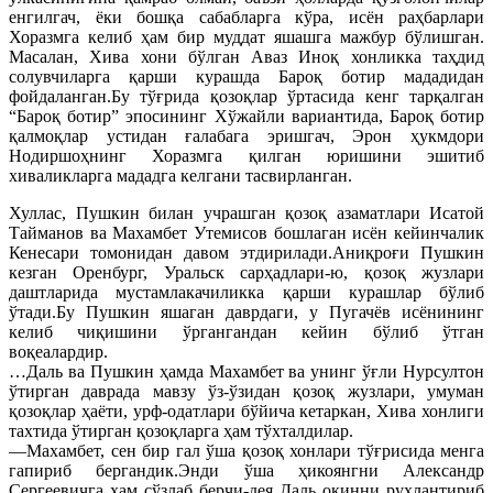
енгилгач, ёки бошқа сабабларга кўра, исён раҳбарлари
Хоразмга келиб ҳам бир муддат яшашга мажбур бўлишган.
Масалан, Хива хони бўлган Аваз Иноқ хонликка таҳдид
солувчиларга қарши курашда Бароқ ботир мададидан
фойдаланган.Бу тўғрида қозоқлар ўртасида кенг тарқалган
“Бароқ ботир” эпосининг Хўжайли вариантида, Бароқ ботир
қалмоқлар устидан ғалабага эришгач, Эрон ҳукмдори
Нодиршоҳнинг Хоразмга қилган юришини эшитиб
хиваликларга мададга келгани тасвирланган.
Хуллас, Пушкин билан учрашган қозоқ азаматлари Исатой
Тайманов ва Махамбет Утемисов бошлаган исён кейинчалик
Кенесари томонидан давом этдирилади.Аниқроғи Пушкин
кезган Оренбург, Уральск сарҳадлари-ю, қозоқ жузлари
даштларида мустамлакачиликка қарши курашлар бўлиб
ўтади.Бу Пушкин яшаган даврдаги, у Пугачёв исёнининг
келиб чиқишини ўргангандан кейин бўлиб ўтган
воқеалардир.
…Даль ва Пушкин ҳамда Махамбет ва унинг ўғли Нурсултон
ўтирган даврада мавзу ўз-ўзидан қозоқ жузлари, умуман
қозоқлар ҳаёти, урф-одатлари бўйича кетаркан, Хива хонлиги
тахтида ўтирган қозоқларга ҳам тўхталдилар.
—Махамбет, сен бир гал ўша қозоқ хонлари тўғрисида менга
гапириб бергандик.Энди ўша ҳикоянгни Александр
Сергеевичга ҳам сўзлаб берчи-дея Даль оқинни руҳлантириб