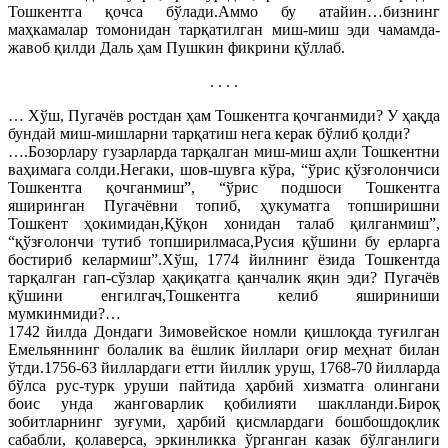
Тошкентга қочса бўлади.Аммо бу атайин…бизнинг
маҳкамалар томонидан тарқатилган миш-миш эди чамамда-
жавоб қилди Даль ҳам Пушкин фикрини қўллаб.
. . . .
… Хўш, Пугачёв ростдан ҳам Тошкентга қочганмиди? У ҳақда
бундай миш-мишларни тарқатиш нега керак бўлиб қолди?
….Бозорлару гузарларда тарқалган миш-миш аҳли Тошкентни
ваҳимага солди.Негаки, шов-шувга кўра, “ўрис қўзғолончиси
Тошкентга қочганмиш”, “ўрис подшоси Тошкентга
яширинган Пугачёвни топиб, ҳукуматга топширишни
Тошкент ҳокимидан,Қўқон хонидан талаб қилганмиш”,
“қўзғолончи тутиб топширилмаса,Русия қўшини бу ерларга
бостириб келармиш”.Хўш, 1774 йилнинг ёзида Тошкентда
тарқалган гап-сўзлар ҳақиқатга қанчалик яқин эди? Пугачёв
қўшини енгилгач,Тошкентга келиб яшириниши
мумкинмиди?…
1742 йилда Дондаги Зимовейское номли қишлоқда туғилган
Емельяннинг болалик ва ёшлик йиллари оғир меҳнат билан
ўтди.1756-63 йиллардаги етти йиллик уруш, 1768-70 йилларда
бўлса рус-турк уруши пайтида ҳарбий хизматга олингани
боис унда жанговарлик қобилияти шаклланди.Бироқ
зобитларнинг зуғуми, ҳарбий қисмлардаги бошбошдоқлик
сабабли, қолаверса, эркинликка ўрганган казак бўлганлиги