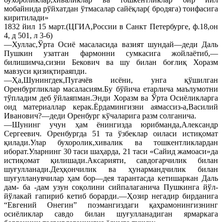
мобайнида рўйхатдан ўтмасалар сайёқлар( бродяга) тоифасига
киритилади»
1832 йил 15 март.(ЦГИА,России в Санкт Петербурге, ф.18,он
4, д 501, л 3-6)
—Хуллас,Ўрта Осиё масаласида вазият шундай—деди Даль
Пушкин узатган фармонни сумкасига жойлаётиб,—
билишимча,сизни Бекович ва шу билан боғлиқ Хоразм
мавзуси қизиқтираяпди.
—Ҳа,Шунингдек,Пугачёв исёни, унга қўшилган
Оренбургликлар масаласиям.Бу бўйича етарлича маълумотни
тўпладим деб ўйлаяпман.Энди Хоразм ва Ўрта Осиёликларга
оид материаллар керак.Ёрдамингизни аямассиз-а,Василий
Иванович?—деди Оренбург кўчаларига разм солганича.
—Шунинг учун ҳам ёнингизда юрибманда,Александр
Сергеевич. Оренбургда 51 та ўзбеклар оиласи истиқомат
қилади.Улар бухоролик,хивалик ва тошкентликлардан
иборат.Уларнинг 30 таси шаҳарда, 21 таси «Сайид жамоаси»да
истиқомат қилишади.Аксарияти, савдогарчилик билан
шуғулланади.Деҳқончилик ва ҳунармандчилик билан
шуғулланувчилар ҳам бор—дея тарантасда кетишаркан Даль
дам- ба -дам узун соқолини сийпалаганича Пушкинга йўл-
йўлакай гапириб кетиб борарди.—Ҳозир негадир бирданига
“Евгений Онегин” поэмангиздаги қаҳрамонингизнинг
осиёликлар савдо билан шуғулланадиган ярмаркага