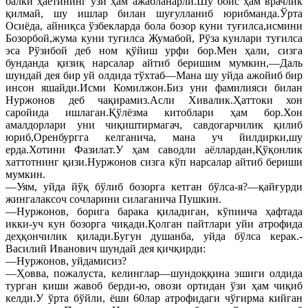
балки ҳаётининг ўзи ҳам ажабланарли.Шу боис ҳам врачлик
қилмай, шу ишлар билан шуғулланиб юрибманда.Ўрта
Осиёда, айниқса ўзбекларда бола бозор куни туғилса,исмини
Бозорбой,жума куни туғилса Жумабой, Рўза кунлари туғилса
эса Рўзибой деб ном қўйиш урфи бор.Мен ҳали, сизга
бунданда қизиқ нарсалар айтиб беришим мумкин,—Даль
шундай дея бир уй олдида тўхтаб—Мана шу уйда ажойиб бир
инсон яшайди.Исми Комилжон.Биз уни фамилияси билан
Нуржонов деб чақирамиз.Асли Хивалик.Ҳаттоки хон
саройида ишлаган.Қўлёзма китоблари ҳам бор.Хон
амалдорлари уни чиқиштирмагач, савдогарчилик қилиб
юриб,Оренбургга келганича, мана уч йилдирки,шу
ерда.Хотини Фазилат.У ҳам саводли аёллардан,Қўқонлик
хаттотнинг қизи.Нуржонов сизга кўп нарсалар айтиб бериши
мумкин.
—Уям, уйда йўқ бўлиб бозорга кетган бўлса-я?—қайғурди
жингалаксоч сочларини силаганича Пушкин.
—Нуржонов, борига барака қиладиган, кўпинча ҳафтада
икки-уч кун бозорга чиқади.Қолган пайтлари уйи атрофида
деҳқончилик қилади.Бугун душанба, уйда бўлса керак.-
Василий Иванович шундай дея қичқирди:
—Нуржонов, уйдамисиз?
—Ҳовва, пожалуста, келинглар—шундоққина эшиги олдида
турган киши жавоб берди-ю, овози ортидан ўзи ҳам чиқиб
келди.У ўрта бўйли, ёши 60лар атрофидаги чўгирма кийган