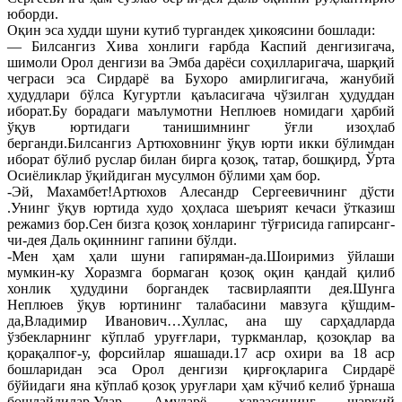
юборди.
Оқин эса худди шуни кутиб тургандек ҳикоясини бошлади:
— Билсангиз Хива хонлиги ғарбда Каспий денгизигача,
шимоли Орол денгизи ва Эмба дарёси соҳилларигача, шарқий
чеграси эса Сирдарё ва Бухоро амирлигигача, жанубий
ҳудудлари бўлса Кугуртли қаъласигача чўзилган ҳудуддан
иборат.Бу борадаги маълумотни Неплюев номидаги ҳарбий
ўқув юртидаги танишимнинг ўғли изоҳлаб
берганди.Билсангиз Артюховнинг ўқув юрти икки бўлимдан
иборат бўлиб руслар билан бирга қозоқ, татар, бошқирд, Ўрта
Осиёликлар ўқийдиган мусулмон бўлими ҳам бор.
-Эй, Махамбет!Артюхов Алесандр Сергеевичнинг дўсти
.Унинг ўқув юртида худо ҳоҳласа шеърият кечаси ўтказиш
режамиз бор.Сен бизга қозоқ хонларинг тўғрисида гапирсанг-
чи-дея Даль оқиннинг гапини бўлди.
-Мен ҳам ҳали шуни гапиряман-да.Шоиримиз ўйлаши
мумкин-ку Хоразмга бормаган қозоқ оқин қандай қилиб
хонлик ҳудудини боргандек тасвирлаяпти дея.Шунга
Неплюев ўқув юртининг талабасини мавзуга қўшдим-
да,Владимир Иванович…Хуллас, ана шу сарҳадларда
ўзбекларнинг кўплаб уруғғлари, туркманлар, қозоқлар ва
қорақалпоғ-у, форсийлар яшашади.17 аср охири ва 18 аср
бошларидан эса Орол денгизи қирғоқларига Сирдарё
бўйидаги яна кўплаб қозоқ уруғлари ҳам кўчиб келиб ўрнаша
бошлайдилар.Улар Амударё ҳавзасининг шарқий