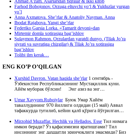
Ahmad A’zam. Asarlaridan fiqralar & Ikki kitob
Farhod Bobojonov. Orzuga eltuvchi yo‘l & Yulduzlar yurgan
yo`l
Anna Axmatova. She’rlar & Anatoliy Nayman. Anna
Ibodat Rajabova. Yangi she’rlar
Federiko Garsia Lorka. «Tamarit devoni»dan
Mirtemir domla xotirasiga bag’ishlov
Sulaymon Rahmon. Orzulardan yaratdi dunyo. (Tilak Jo’ra
siyrati va suvratiga chizgilar) & Tilak Jo’ra xotirasiga
bag’ishlov
Tolibi ilm kerak…
ENG KO’P O’QILGAN
Xurshid Davron. Vatan haqida she’rlar
1 сентябрь -
Ўзбекистон Республикасининг Мустақиллик куни.
Айём муборак бўлсин! Энг азиз ва энг…
Umar Xayyom.Ruboiylar
Буюк Умар Хайём
таваллудининг 970 йиллиги олдидан (15 май) Аввал
тафаккурда туғилиб, кейин қалб қўрига йўғрилган…
Mirzohid Muzaffar. Hechlik va Hellados. Esse
Тил нимага
имкон беради? Ўз қафасимизни яратишгами? Тил
инсоннинг энг даҳшатли эринчоқлиги эмасмиди? Биз