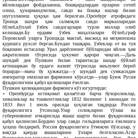
яйловлардан фойдаланиш, бошқирдлардан ерларни сотиб
олиш, ҳунармандчилик, савдо ва бошқа ишлар билан
шуғулланиш ҳуқуқи ҳам берилган..Оренбург атрофидаги
Троицк шаҳри ҳам салмоқли савдо марказларидан
бўлиб,кўплаб ўзбек савдогарлари турли моллар олиб
келишади.Бу ердаям ўзбек маҳаллалари бўлиб,граф
Перовский уларга Троицкда мактаб, масжид ва меҳмонхона
қуришга рухсат берган.Бундан ташқари, ўзбеклар от ва туя
боқишни истасалар Урал дарёсининг бўйларидан яйлов ҳам
ажратилиши тўғрисида ҳукумат қарори чиқган.—Даль
шундай дея Пушкин билан тарантасда шаҳар бўйлаб
кетишаркан бу ердаги вазият тўғрисида маълумот бериб
борарди—мана бу ҳужжатда—у шундай дея сумкасидан
император имзолаган фармонни кўрсатди—улар Буюк Русия
фуқаролигини қабул қилишлари ёзилган.
Пушкин қизиққанидан фармонга кўз югуртирди:
« Оренбургда истиқомат қилаётган барча бухороликлар,
хиваликлар ва тошкентликлар 1832 йилнинг 1 июнидан то
1833 йил 1 июль орасида ҳоҳлаган тақдирда Россия
фуқаролигига ўтсинлар.Улар солиқларни тўлаш ва
губерниянинг ичкарисида яшаш шарти билан фуқароликка
қабул қилинсин.Бордию улар савдо гильдияларига ёзилишга
ҳоҳиш билдириб, Россия фуқаролигига ўтмоқчи бўлсалар, у
вақтда қаерда яшашларини ўзлари белгиласин.Агар
бухороликлар,хиваликлар ва тошкентликлар бир йил