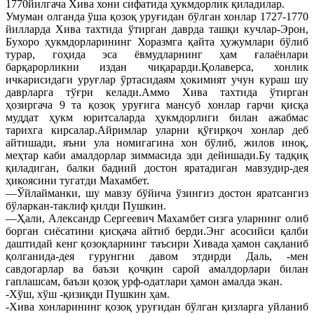
1770йилгача Хива хони сифатида ҳукмдорлик қиладилар.
Умуман олганда ўша қозоқ уруғидан бўлган хонлар 1727-1770
йилларда Хива тахтида ўтирган даврда ташқи кучлар-Эрон,
Бухоро ҳукмдорларининг Хоразмга қайта ҳужумлари бўлиб
турар, гоҳида эса ёвмудларнинг ҳам ғалаёнлари
барқарорликни издан чиқарарди.Қолаверса, хонлик
ичкарисидаги уруғлар ўртасидаям ҳокимият учун кураш шу
даврларга тўғри келади.Аммо Хива тахтида ўтирган
ҳозиргача 9 та қозоқ уруғига мансуб хонлар гарчи қисқа
муддат ҳукм юритсаларда ҳукмдорлиги билан ажабмас
тарихга кирсалар.Айримлар уларни қўғирқоч хонлар деб
айтишади, яъни ула номигагина хон бўлиб, жилов иноқ,
меҳтар каби амалдорлар зиммасида эди дейишади.Бу тадқиқ
қиладиган, балки бадиий достон яратадиган мавзудир-дея
ҳикоясини тугатди Махамбет.
—Ўйлайманки, шу мавзу бўйича ўзингиз достон яратсангиз
бўларкан-таклиф қилди Пушкин.
—Ҳали, Александр Сергеевич Махамбет сизга уларнинг олиб
борган сиёсатини қисқача айтиб берди.Энг асосийси қалби
даштидай кенг қозоқларнинг таъсири Хивада ҳамон сақланиб
қолганида-дея гурунгни давом этдирди Даль, -мен
савдогарлар ва баъзи қочқин сарой амалдорлари билан
гаплашсам, баъзи қозоқ урф-одатлари ҳамон амалда экан.
-Хўш, хўш -қизиқди Пушкин ҳам.
-Хива хонларининг қозоқ уруғидан бўлган қизларга уйланиб