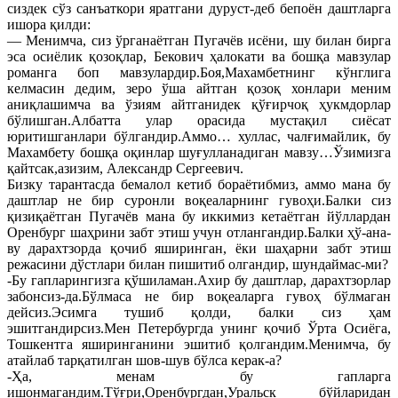
сиздек сўз санъаткори яратгани дуруст-деб бепоён даштларга
ишора қилди:
— Менимча, сиз ўрганаётган Пугачёв исёни, шу билан бирга
эса осиёлик қозоқлар, Бекович ҳалокати ва бошқа мавзулар
романга боп мавзулардир.Боя,Махамбетнинг кўнглига
келмасин дедим, зеро ўша айтган қозоқ хонлари меним
аниқлашимча ва ўзиям айтганидек қўғирчоқ ҳукмдорлар
бўлишган.Албатта улар орасида мустақил сиёсат
юритишганлари бўлгандир.Аммо… хуллас, чалғимайлик, бу
Махамбету бошқа оқинлар шуғулланадиган мавзу…Ўзимизга
қайтсак,азизим, Александр Сергеевич.
Бизку тарантасда бемалол кетиб бораётибмиз, аммо мана бу
даштлар не бир суронли воқеаларнинг гувоҳи.Балки сиз
қизиқаётган Пугачёв мана бу иккимиз кетаётган йўллардан
Оренбург шаҳрини забт этиш учун отлангандир.Балки ҳў-ана-
ву дарахтзорда қочиб яширинган, ёки шаҳарни забт этиш
режасини дўстлари билан пишитиб олгандир, шундаймас-ми?
-Бу гапларингизга қўшиламан.Ахир бу даштлар, дарахтзорлар
забонсиз-да.Бўлмаса не бир воқеаларга гувоҳ бўлмаган
дейсиз.Эсимга тушиб қолди, балки сиз ҳам
эшитгандирсиз.Мен Петербургда унинг қочиб Ўрта Осиёга,
Тошкентга яширинганини эшитиб қолгандим.Менимча, бу
атайлаб тарқатилган шов-шув бўлса керак-а?
-Ҳа, менам бу гапларга
ишонмагандим.Тўғри,Оренбургдан,Уральск бўйларидан