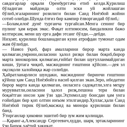
савдогарлар орқали Оренбурггача етиб келди.Қурилиш
бўладиган майдонда олти эски уй жойлашган
бўлиб,эгаларининг розилиги билан Саид Ниёзбой жойни
сотиб олибди.Шунда ёлғиз бир кампир ёлворгандай бўлиб,:
—Болам,илоё дунё турганча тургайсан.Менга сенинг бир
пулинг ҳам керак эмас. Фақат илтимосим, бандаликни бажо
келтирсам, мени шу ерга дафн этсанг бўлди.—дебди.
Ниҳоят, қурилиш бошланадиган куни атрофдан тумонат одам
жам бўлибди.
— Намоз ўқиб, фарз амалларини бирор марта канда
қилмаган,умрини,оиласини ҳалол ризқи билан боқиб,бирор
марта зинокорлик қилмаган,ғийбат билан шуғулланмайдиган
киши, ўртага чиқиб, масжиднинг ғиштини қўйсин.—дея эл
оқсоқоли халойиққа жар солибди.
Ҳайратланарлиси шундаки, масжиднинг биринчи ғиштини
қўйиш ҳам Саид Ниёзбойга насиб қилган экан.Зеро, ибодатни
бирор марта канда қилмаган, оиласига садоқатли,элга меҳру
мурувватли,оиласини ҳалол ризқ,пешона тери билан
боқаётган инсон ҳам ўзи эди.Эҳтимол,шу боисдан ҳам унга
ғойибдан бир қоп олтин инъом этилгандир.Хуллас,ҳали Саид
Ниёзбой тирик бўлиб,масжид ва минора қурилиши билан
банд.
Ўтирганлар ҳикояни эшитиб бир зум жим қолищди.
—Қаранг-а,Александр Сергеевич,худди, шарқ эртакларининг
ўзи.Бироқ,ҳаётий ҳақиқат.