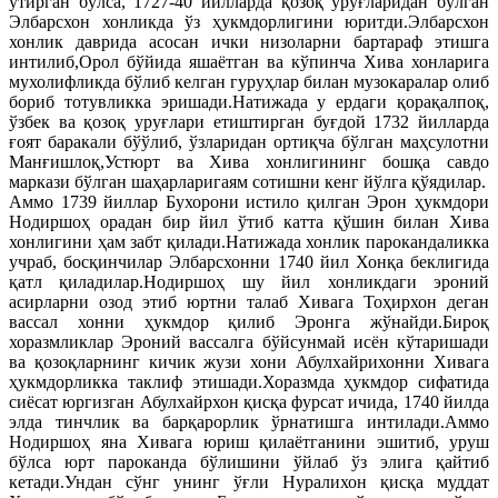
ўтирган бўлса, 1727-40 йилларда қозоқ уруғларидан бўлган
Элбарсхон хонликда ўз ҳукмдорлигини юритди.Элбарсхон
хонлик даврида асосан ички низоларни бартараф этишга
интилиб,Орол бўйида яшаётган ва кўпинча Хива хонларига
мухолифликда бўлиб келган гуруҳлар билан музокаралар олиб
бориб тотувликка эришади.Натижада у ердаги қорақалпоқ,
ўзбек ва қозоқ уруғлари етиштирган буғдой 1732 йилларда
ғоят баракали бўўлиб, ўзларидан ортиқча бўлган маҳсулотни
Манғишлоқ,Устюрт ва Хива хонлигининг бошқа савдо
маркази бўлган шаҳарларигаям сотишни кенг йўлга қўядилар.
Аммо 1739 йиллар Бухорони истило қилган Эрон ҳукмдори
Нодиршоҳ орадан бир йил ўтиб катта қўшин билан Хива
хонлигини ҳам забт қилади.Натижада хонлик парокандаликка
учраб, босқинчилар Элбарсхонни 1740 йил Хонқа беклигида
қатл қиладилар.Нодиршоҳ шу йил хонликдаги эроний
асирларни озод этиб юртни талаб Хивага Тоҳирхон деган
вассал хонни ҳукмдор қилиб Эронга жўнайди.Бироқ
хоразмликлар Эроний вассалга бўйсунмай исён кўтаришади
ва қозоқларнинг кичик жузи хони Абулхайрихонни Хивага
ҳукмдорликка таклиф этишади.Хоразмда ҳукмдор сифатида
сиёсат юргизган Абулхайрхон қисқа фурсат ичида, 1740 йилда
элда тинчлик ва барқарорлик ўрнатишга интилади.Аммо
Нодиршоҳ яна Хивага юриш қилаётганини эшитиб, уруш
бўлса юрт пароканда бўлишини ўйлаб ўз элига қайтиб
кетади.Ундан сўнг унинг ўғли Нуралихон қисқа муддат