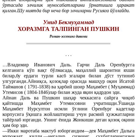
ўртасида элчилик муносабатларини ўрнатишга ҳаракат
қилган.Шу ниятда бир неча бор элчиларни Русияга йўллайди.
Умид Бекмуҳаммад
ХОРАЗМГА ТАЛПИНГАН ПУШКИН
Роман-эссенинг давоми
. . .
…Владимир Иванович Даль. Гарчи Даль Оренбургга
келганига кўп вақт бўлмасада, маҳаллий шароитни яхши
билар,бу ердаги турли касб эгалари билан дўст тутиниб
улгурганди.Айниқса, қозоқлар орасида машҳур оқин Исатой
Тайманов ( 1791-1838) ва ҳарбий шоир Маҳамбет ( Муҳаммад)
Утемисов ( 1804-1846)лар билан жуда яқин қадрдон эди.
Айнан Даль ва Пушкин шаҳар чеккасига сайрга чиқиб
қайтишда Маҳамбет Утемисовни учратишди.Ўшанда
Маҳамбет Нурсултон исмли ўғлини Оренбург кадетлар
корпусига ўқишга жойлаштириш учун расмий ҳужжатларни
тайёрлаб юрганди. Унинг ёнида Жонкиши деган қозоқ оқини
ҳам бор эди.
—Икки маротаба мактуб юборгандим—дея Маҳамбет Дальга
мурожаат қилди,—негадир сизнинг суҳбатларингизни