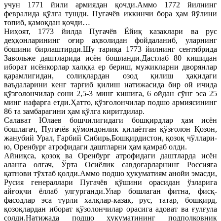
учун 1771 йили армиядан қочди.Аммо 1772 йилнинг
февралида қўлга тушди. Пугачёв иккинчи бора ҳам йўлини
топиб, қамоқдан қочди…
Ниҳоят, 1773 йилда Пугачёв Ёйиқ казаклари ва рус
деҳқонларининг оғир аҳволидан фойдаланиб, уларнинг
бошини бирлаштирди.Шу тариқа 1773 йилнинг сентябрида
Завольже даштларида исён бошланди.Дастлаб 80 кишидан
иборат исёнкорлар халққа ер бериш, мужикларни дворянлар
қарамлигидан, солиқлардан озод қилиш ҳақидаги
ваъдаларини кенг тарғиб қилиш натижасида бир ой ичида
қўзғолончилар сони 2,5-3 минг кишига, 6 ойдан сўнг эса 25
минг нафарга етди.Ҳатто, қўзғолончилар подшо армиясининг
86 та замбарагини ҳам қўлга киритдилар.
Салават Юлаев бошчилигидаги бошқирдлар ҳам исён
бошлагач, Пугачёв қўмондонлик қилаётган қўзғолон Қозон,
жанубий Урал, Ғарбий Сибирь,Бошқирдистон, қозоқ чўллари-
ю, Оренбург атрофидаги даштларни ҳам қамраб олди.
Айниқса, қозоқ ва Оренбург атрофидаги даштларда исён
аланга олгач, Ўрта Осиёлик савдогарларнинг Россияга
қатнови тўхтаб қолди.Аммо подшо ҳукуматиям анойи эмасди,
Русия генераллари Пугачёв қўшини орасидан ўзларига
айғоқчи ёллаб улгурганди.Улар бошлаган фитна, фисқ-
фасодлар эса турли халқлар-казак, рус, татар, бошқирд,
қозоқлардан иборат қўзолончилар орасига адоват ва ғулғула
солди.Натижада подшо ҳукуматининг подполковник