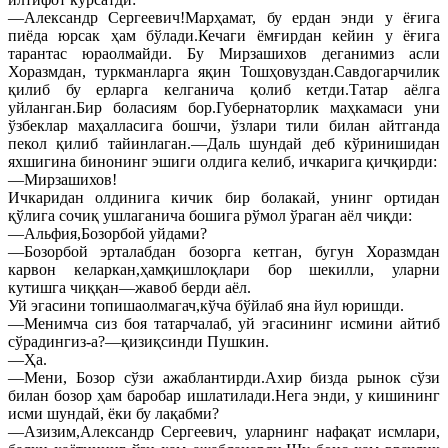
—Александр Сергеевич!Марҳамат, бу ердан энди у ёғига
пиёда юрсак ҳам бўлади.Кечаги ёмғирдан кейин у ёғига
тарантас юраолмайди. Бу Мирзашихов деганимиз асли
Хоразмдан, туркманларга яқин Тошҳовуздан.Савдогарчилик
қилиб бу ерларга келганича қолиб кетди.Татар аёлга
уйланган.Бир боласиям бор.Губернаторлик маҳкамаси уни
ўзбеклар маҳалласига бошчи, ўзлари тили билан айтганда
пекол қилиб тайинлаган.—Даль шундай деб кўринишидан
яхшигина бинонинг эшиги олдига келиб, ичкарига қичқирди:
—Мирзашихов!
Ичкаридан олдинига кичик бир болакай, унинг ортидан
қўлига сочиқ ушлаганича бошига рўмол ўраган аёл чиқди:
—Альфия,Бозорбой уйдами?
—Бозорбой эрталабдан бозорга кетган, бугун Хоразмдан
карвон келаркан,ҳамқишлоқлари бор шекилли, уларни
кутишга чиққан—жавоб берди аёл.
Уй эгасини топишаолмагач,кўча бўйлаб яна йул юришди.
—Менимча сиз боя татарчалаб, уй эгасининг исмини айтиб
сўрадингиз-а?—қизиқсинди Пушкин.
—Ҳа.
—Мени, Бозор сўзи ажаблантирди.Ахир бизда рынок сўзи
билан бозор ҳам баробар ишлатилади.Нега энди, у кишининг
исми шундай, ёки бу лақабми?
—Азизим,Александр Сергеевич, уларнинг нафақат исмлари,