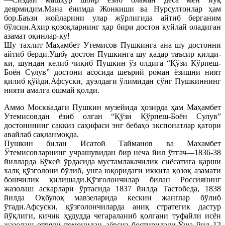
деярмидим.Мана ёнимда Жонкиши ва Нурсултонлар ҳам
бор.Баъзи жойларини улар жўрлигида айтиб берганим
бўлсин.Ахир қозоқларнинг ҳар бири достон куйлай оладиган
азамат оқинлар-ку!
Шу тахлит Маҳамбет Утемисов Пушкинга ана шу достонни
айтиб берди.Ушбу достон Пушкинга шу қадар таъсир қилди-
ки, шундан келиб чиқиб Пушкин ўз олдига “Қўзи Кўрпеш-
Боён Сулув” достони асосида шеърий роман ёзишни ният
қилиб қўйди.Афсуски, дуэлдаги ўлимидан сўнг Пушкиннинг
нияти амалга ошмай қолди.
Аммо Москвадаги Пушкин музейида ҳозирда ҳам Маҳамбет
Утемисовдан ёзиб олган “Қўзи Кўрпеш-Боён Сулув”
достонининг саккиз саҳифаси энг бебаҳо экспонатлар қатори
авайлаб сақланмоқда.
Пушкин билан Исатой Тайманов ва Махамбет
Ўтемисовларнинг учрашувидан бир неча йил ўтгач—1836-38
йилларда Бўкей ўрдасида мустамлакачилик сиёсатига қарши
халқ қўзғолони бўлиб, унга юқоридаги иккита қозоқ азамати
бошчилик қилишади.Қўзғолончилар билан Россиянинг
жазолаш аскарлари ўртасида 1837 йилда Тастобеда, 1838
йилда Оқбулоқ мавзеларида кескин жанглар бўлиб
ўтади.Афсуски, қўзғолончиларда аниқ стратегик дастур
йўқлиги, кичик ҳудудда чегараланиб қолгани туфайли исён
жазолаш отряди томонидан аёвсиз бостирилади.Ўша йил 12