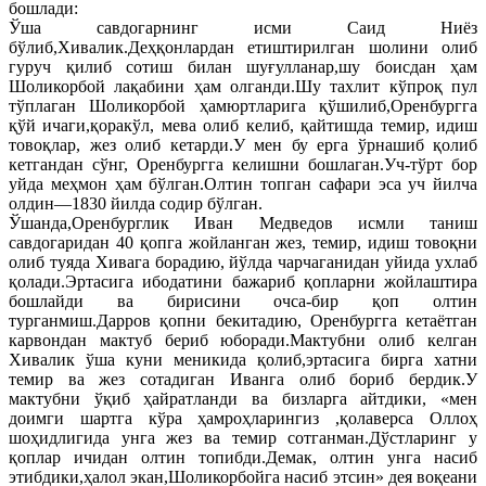
бошлади:
Ўша савдогарнинг исми Саид Ниёз
бўлиб,Хивалик.Деҳқонлардан етиштирилган шолини олиб
гуруч қилиб сотиш билан шуғулланар,шу боисдан ҳам
Шоликорбой лақабини ҳам олганди.Шу тахлит кўпроқ пул
тўплаган Шоликорбой ҳамюртларига қўшилиб,Оренбургга
қўй ичаги,қоракўл, мева олиб келиб, қайтишда темир, идиш
товоқлар, жез олиб кетарди.У мен бу ерга ўрнашиб қолиб
кетгандан сўнг, Оренбургга келишни бошлаган.Уч-тўрт бор
уйда меҳмон ҳам бўлган.Олтин топган сафари эса уч йилча
олдин—1830 йилда содир бўлган.
Ўшанда,Оренбурглик Иван Медведов исмли таниш
савдогаридан 40 қопга жойланган жез, темир, идиш товоқни
олиб туяда Хивага борадию, йўлда чарчаганидан уйида ухлаб
қолади.Эртасига ибодатини бажариб қопларни жойлаштира
бошлайди ва бирисини очса-бир қоп олтин
турганмиш.Дарров қопни бекитадию, Оренбургга кетаётган
карвондан мактуб бериб юборади.Мактубни олиб келган
Хивалик ўша куни меникида қолиб,эртасига бирга хатни
темир ва жез сотадиган Иванга олиб бориб бердик.У
мактубни ўқиб ҳайратланди ва бизларга айтдики, «мен
доимги шартга кўра ҳамроҳларингиз ,қолаверса Оллоҳ
шоҳидлигида унга жез ва темир сотганман.Дўстларинг у
қоплар ичидан олтин топибди.Демак, олтин унга насиб
этибдики,ҳалол экан,Шоликорбойга насиб этсин» дея воқеани