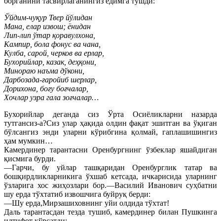
борганини тасвирлаганингиз ёдимга тушди:
Ўйдим-чуқур Твер йўлидан
Мана, елар извош; ёнидан
Лип-лип ўтар қоравулхона,
Кампир, бола фонус ва чана,
Кулба, сарой, черков ва ерлар,
Бухорийлар, казак, деҳқони,
Минораю наъма дўкони,
Дарбозада-ғаройиб шерлар,
Дорихона, боғу боғчалар,
Хочлар узра гала зоғчалар…
Бухорийлар деганда сиз Ўрта Осиёликларни назарда
тутгансиз-а?Сиз улар ҳақида олдин фақат эшитган ва ўқиган
бўлсангиз энди уларни кўрибгина қолмай, гаплашишингиз
ҳам мумкин…
Камердинер тарантасни Оренбургнинг ўзбеклар яшайдиган
қисмига бурди.
—Гарчи, бу уйлар ташқаридан Оренбурглик татар ва
бошқирдликларникига ўхшаб кетсада, ичкарисида уларнинг
ўзларига хос жиҳозлари бор.—Василий Иванович суҳбатни
шу ерда тўхтатиб извошчига буйруқ берди:
—Шу ерда,Мирзашиховнинг уйи олдида тўхтат!
Даль тарантасдан тезда тушиб, камердинер билан Пушкинга
илтифот кўрсатди: