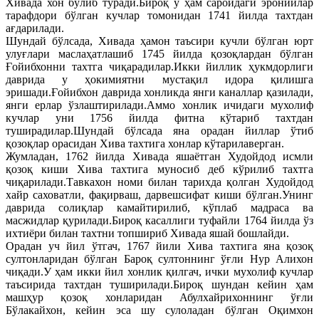
Хивада хон бўлиб туради.Бироқ у ҳам саройдаги эронийлар
тарафдори бўлган кучлар томонидан 1741 йилда тахтдан
ағдарилади.
Шундай бўлсада, Хивада ҳамон таъсири кучли бўлган юрт
улуғлари маслаҳатлашиб 1745 йилда қозоқлардан бўлган
Ғойибхонни тахтга чиқарадилар.Икки йиллик ҳукмдорлиги
даврида у ҳокимиятни мустақил идора қилишга
эришади.Ғойибхон даврида хонликда янги каналлар қазилади,
янги ерлар ўзлаштирилади.Аммо хонлик ичидаги мухолиф
кучлар уни 1756 йилда фитна кўтариб тахтдан
туширадилар.Шундай бўлсада яна орадан йиллар ўтиб
қозоқлар орасидан Хива тахтига хонлар кўтарилаверган.
Жумладан, 1762 йилда Хивада яшаётган Худойдод исмли
қозоқ киши Хива тахтига муносиб деб кўрилиб тахтга
чиқарилади.Тавкахон номи билан тарихда қолган Худойдод
хайр саховатли, фақирваш, дарвешсифат киши бўлган.Унинг
даврида солиқлар камайтирилиб, кўплаб мадраса ва
масжидлар қурилади.Бироқ касаллиги туфайли 1764 йилда ўз
ихтиёри билан тахтни топшириб Хивада яшай бошлайди.
Орадан уч йил ўтгач, 1767 йили Хива тахтига яна қозоқ
султонларидан бўлган Бароқ султоннинг ўғли Нур Алихон
чиқади.У ҳам икки йил хонлик қилгач, ички мухолиф кучлар
таъсирида тахтдан туширилади.Бироқ шундан кейин ҳам
машҳур қозоқ хонларидан Абулхайрихоннинг ўғли
Бўлакайхон, кейин эса шу сулоладан бўлган Оқимхон