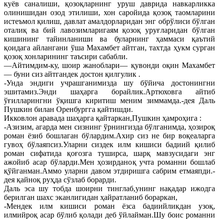
куёв саналиши, қозоқларнинг уруш даврида навкарликка
олинишидан озод этилиши, хон саройида қозоқ таомларини
истеъмол қилиш, давлат амалдорларидан энг обрўлиси бўлган
оталиқ ва бий лавозимларигаям қозоқ уруғларидан бўлган
кишининг тайинланиши ва буларнинг ҳаммаси қаътий
қоидага айлангани ўша Махамбет айтган, тахтда ҳукм сурган
қозоқ хонларининг таъсири сабабли.
—Айтимдим-ку, шоир жаноблари— қувонди оқин Махамбет
— буни сиз айтгандек достон қилгулик .
-Унда эндиги учрашганимизда шу бўйича достонингни
эшитамиз.Энди шаҳарга борайлик.Артюховга айтиб
ўғилларингни ўқишга киритиш меним зиммамда.-дея Даль
Пушкин билан Оренбургга қайтишди.
Икковлон аравада шаҳарга қайтаркан,Пушкин ҳамроҳига :
-Азизим, агарда мен сизнинг ўрнингизда бўлганимда, ҳозироқ
роман ёзиб бошлаган бўлардим.Ахир сиз не бир воқеаларга
гувоҳ бўлаяпсиз.Уларни сиздек илм кишиси бадиий қилиб
роман сифатида қоғозга туширса, шарқ мавзусидаги энг
ажойиб асар бўларди.Мен ҳозирданоқ учта романни бошлаб
қўйганман.Аммо уларни давом этдиришга сабрим етмаяпди.-
дея қайноқ руҳда сўзлаб борарди.
Даль эса шу тобда шоирни тинглаб,унинг нақадар ижодга
берилган шахс эканлигидан ҳайратланиб бораркан,
-Мендек илм кишиси роман ёзса бадиийликдан узоқ,
илмийроқ асар бўлиб қолади деб ўйлайман.Шу боис романни