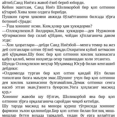
айтиб,Саид Ниёзга жавоб ёзиб бериб юборди.
Кейин эшитсам, Саид Ниёз Шоликорбой бир қоп олтинни
кўтариб Хива хони олдига борибди.
Пушкин гарчи ҳикояни авжида бўлаётганини билсада зўрға
ботиниб сўради:
—Ўша хоннинг исми. Ким,ҳозир ҳам ҳукмдорми?
—Оллоқулихон.8 йилдирки,Хива ҳукмдори—дея Нуржонов
чўгирмасини бир силаб қўйдию, чойдан ҳўплаганича давом
этди:
—Хон ҳазратлари—дебди Саид Ниёзбой—менга темир ва жез
деб сотганлари олтин бўлиб чиқди.Охиратим куйиб кетмасин
деб қўрқаман.Шу боис бир қоп олтинни хонлик хазинасига
қабул қилиб, мени ниҳоятда оғир ташвишдан холи этсангиз.
Шунда Оллоқулихон меҳтар Муҳаммад Юсуф билан кенгашиб
дебдики:
«Олдимизда турган бир қоп олтин қандай йўл билан
топилгани бизга маълум эмас.Шунинг учун бир қоп олтинни
дея хонлик хазинасини булғамайлик.Демак олтинки сенга
насиб этган экан,ўзингга буюрсин.Унга ҳоҳласанг масжид
қур,»
Хоннинг жавоби шу бўлгач, Шоликорбой яна бир қоп
олтинни зўрға орқалаганича саройдан чиқиб кетибди.
Шу тарзда масжид ва минора қуриш тўғрисида хоннинг
фармони эълон қилинибди.Бир қоп олтин билан боғлиқ миш-
мишлар бутун воҳада тарқалиб, ундан бу ерга келаётган