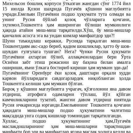
Михельсон бошлиқ корпуси ўтказган жангдан сўнг 1774 йил
15 июлда Қозон шаҳрида Пугачёв қўшини мағлубиятга
учради.Емельян Пугачёвни подшо ҳукумати тута олмади ва
унинг Русия бўйлаб қозоқ чўлларига қочгани,
эҳтимол,Тошкентга ҳам яширинган бўлиши мумкинлиги
ҳақида атайин миш-миш тарқатилди.Хўш, бу миш-мишлар
қанчалик асосга эга ва ундан кимлар манфаатдор эди?!
Шуни таъкидлаш керакки, Русияда тарқалган миш-миш
Тошкентдаям акс-садо бериб, қадим шошликлар, ҳатто бу шов-
шувдан ғулғулага тушган? Нега? Чунки Русия ҳукумати
Пугачёвни ахтарган бўлиб, аллақачонлардан бери Ўрта
Осиёни забт этиш режасини шу баҳона билан амалга
ошириши, яъни ўлкага бостириб кириши ҳам мумкин эди-да!
Пугачёвнинг Оренбург ёки қозоқ даштлари орқали худди
карвон йўлларидаги савдогарлардек ниқобланган ҳолда
Тошкентга келиши ҳам мумкин бўлган.
Бироқ у қўшини мағлубиятга учрагач, қўзғолонни яна давом
этдириш, атрофига одамларни тўплаш, йўл қўйган
камчиликларини тузатиб, жангни давом этдириш ниятида
Русия ичкарисида юрганди.Емельяннинг Тошкентга қочгани
ҳақидаги миш-мишлар подшо ҳукуматини чалғитиш
мақсадида унга содиқ кишилар томонидан тарқатилганди.
Хуллас, подшо ҳукуматининг ҳам,Пугачёв
маслакдошларининг ҳам миш-мишларни тарақтишдан
манфаати бор эди ва манфаатлар ягона маслак ҳолига келди ва