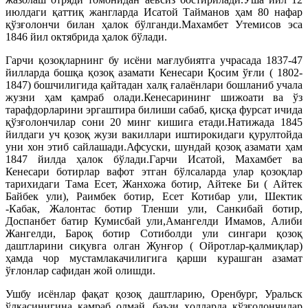
июлдаги қаттиқ жангларда Исатой Тайманов ҳам 80 нафар
қўзғолончи билан ҳалок бўлганди.Махамбет Утемисов эса
1846 йил октябрида ҳалок бўлади.
Гарчи қозоқларнинг бу исёни мағлубиятга учрасада 1837-47
йилларда бошқа қозоқ азамати Кенесари Қосим ўғли ( 1802-
1847) бошчилигида қайтадан халқ ғалаёнлари бошланиб учала
жузни ҳам қамраб олади.Кенесарининг шижоати ва ўз
тарафдорларини эргаштира билиши сабаб, қисқа фурсат ичида
қўзғолончилар сони 20 минг кишига етади.Натижада 1845
йилдаги уч қозоқ жузи вакиллари иштирокидаги қурултойда
уни хон этиб сайлашади.Афсуски, шундай қозоқ азамати ҳам
1847 йилда ҳалок бўлади.Гарчи Исатой, Махамбет ва
Кенесари ботирлар вафот этган бўлсаларда улар қозоқлар
тарихидаги Тама Есет, Жанхожа ботир, Айтеке Би ( Айтек
Байбек ули), Раимбек ботир, Есет Котибар ули, Шектик
-Кабак, Жалонтас ботир Тленши ули, Санкибай ботир,
Доспанбет батир Кумисбай ули,Амангелди Имамов, Алиби
Жангелди, Бароқ ботир Сотиболди ули сингари қозоқ
даштларини сиқувга олган Жунғор ( Ойротлар-қалмиқлар)
ҳамда чор мустамлакачилигига қарши курашган азамат
ўғлонлар сафидан жой олишди.
Ушбу исёнлар фақат қозоқ даштларию, Оренбург, Уральск
ўлкасинигина қамраб олмай, баъзи ҳолларда қўзғолончилар