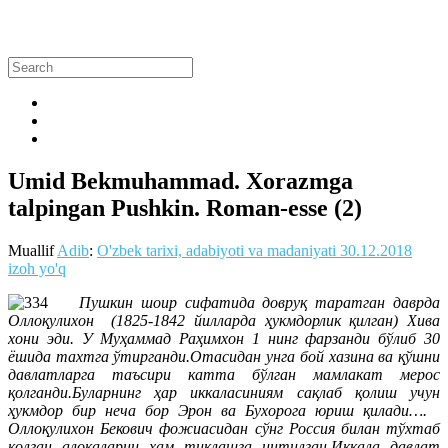
Umid Bekmuhammad. Xorazmga
talpingan Pushkin. Roman-esse (2)
Muallif
Adib
:
O'zbek tarixi, adabiyoti va madaniyati
30.12.2018
izoh yo'q
Пушкин шоир сифатида довруқ таратган даврда
Оллоқулихон (1825-1842 йилларда ҳукмдорлик қилган) Хива
хони эди. У Муҳаммад Раҳимхон 1 нинг фарзанди бўлиб 30
ёшида тахтга ўтирганди.Отасидан унга бой хазина ва қўшни
давлатларга таъсири катта бўлган мамлакат мерос
қолганди.Буларнинг ҳар иккаласиниям сақлаб қолиш учун
ҳукмдор бир неча бор Эрон ва Бухорога юриш қилади….
Оллоқулихон Бекович фожиасидан сўнг Россия билан тўхтаб
қолган алоқаларни ҳам тиклашга интилган.Иккала давлат