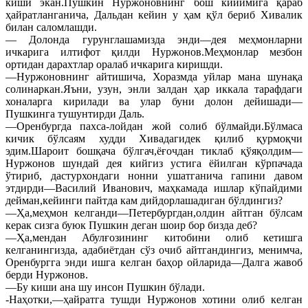
киши экан.Пушкин Нуржоновнинг бош кийимига қараб
ҳайратланганича, Дальдан кейин у ҳам қўл бериб Хивалик
билан саломлашди.
— Долонда гурунглашамизда энди—дея меҳмонларни
ичкарига илтифот қилди Нуржонов.Меҳмонлар мезбон
ортидан дарахтлар оралаб ичкарига киришди.
—Нуржоновнинг айтишича, Хоразмда уйлар мана шунақа
солинаркан.Яъни, узун, энли залдан ҳар иккала тарафдаги
хоналарга кирилади ва улар буни долон дейишади—
Пушкинга тушунтирди Даль.
—Оренбургда пахса-лойдан жой солиб бўлмайди.Бўлмаса
кичик бўлсаям худди Хивадагидек қилиб қурмоқчи
эдим.Шароит бошқача бўлгач,ёғочдан тиклаб қўяқолдим—
Нуржонов шундай дея кийгиз устига ёйилган кўрпачада
ўтириб, дастурхондаги нонни ушатганича гапини давом
этдирди—Василий Иванович, маҳкамада ишлар кўпайдими
дейман,кейинги пайтда кам дийдорлашадиган бўлдингиз?
—Ҳа,меҳмон келганди—Петербургдан,олдин айтган бўлсам
керак сизга буюк Пушкин деган шоир бор бизда деб?
—Ҳа,мендан Абулғозининг китобини олиб кетишга
келганингизда, адабиётдан сўз очиб айтгандингиз, менимча,
Оренбургга энди ишга келган баҳор ойларида—Далга жавоб
берди Нуржонов.
—Бу киши ана шу инсон Пушкин бўлади.
-Наҳотки,—ҳайратга тушди Нуржонов хотини олиб келган