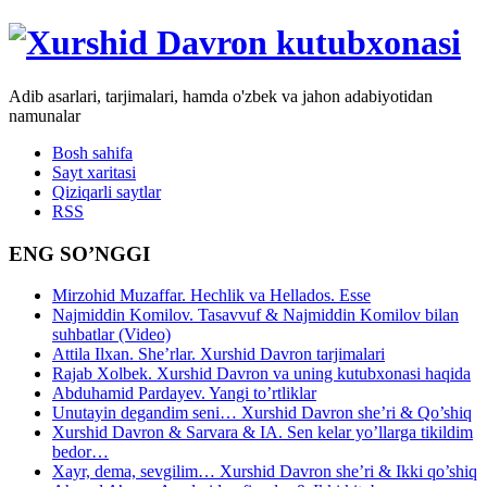
Adib asarlari, tarjimalari, hamda o'zbek va jahon adabiyotidan
namunalar
Bosh sahifa
Sayt xaritasi
Qiziqarli saytlar
RSS
ENG SO’NGGI
Mirzohid Muzaffar. Hechlik va Hellados. Esse
Najmiddin Komilov. Tasavvuf & Najmiddin Komilov bilan
suhbatlar (Video)
Attila Ilxan. She’rlar. Xurshid Davron tarjimalari
Rajab Xolbek. Xurshid Davron va uning kutubxonasi haqida
Abduhamid Pardayev. Yangi to’rtliklar
Unutayin degandim seni… Xurshid Davron she’ri & Qo’shiq
Xurshid Davron & Sarvara & IA. Sen kelar yo’llarga tikildim
bedor…
Xayr, dema, sevgilim… Xurshid Davron she’ri & Ikki qo’shiq