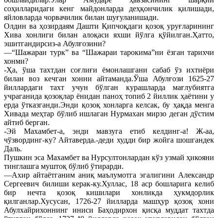
соҳилларидаги кенг майдонларда деҳқончилик қилишади,
яйловларда чорвачилик билан шуғуланишади.
Олдин ва ҳозирдаям Дашти Қипчоқдаги қозоқ уруғларининг
Хива хонлиги билан алоқаси яхши йўлга қўйилган.Ҳатто,
эшитгандирсиз-а Абулғозини?
—“Шажараи турк” ва “Шажараи тарокима”ни ёзган тарихчи
хонми?
-Ҳа, ўша тахтдан соғлиғи ёмонлашгани сабаб ўз ихтиёри
билан воз кечган хонни айтаманда.Ўша Абулғози 1625-27
йиллардаги тахт учун бўлган курашларда мағлубиятга
учраганида қозоқлар ёнидан паноҳ топиб 2 йиллик ҳаётини у
ерда ўтказганди.Энди қозоқ хонларга келсак, бу ҳақда менга
Хивада меҳтар бўлиб ишлаган Нурмахан мирзо деган дўстим
айтиб берган.
-Эй Махамбет-а, энди мавзуга етиб келдинг-а! Ж-аа,
чўзвординг-ку? Айтаверда.-деди худди бир жойга шошгандек
Даль.
Пушкин эса Махамбет ва Нурсултонлардан кўз узмай ҳикояни
тинглашга муштоқ бўлиб ўтирарди.
—Ахир айтаётганим аниқ маълумотга эгалигини Александр
Сергеевич билиши керак-ку.Хуллас, 18 аср бошларига келиб
бир нечта қозоқ кишилари хонликда ҳукмдорлик
қилганлар.Хусусан, 1726-27 йилларда машҳур қозоқ хони
Абулхайрихоннинг иниси Баҳодирхон қисқа муддат тахтда