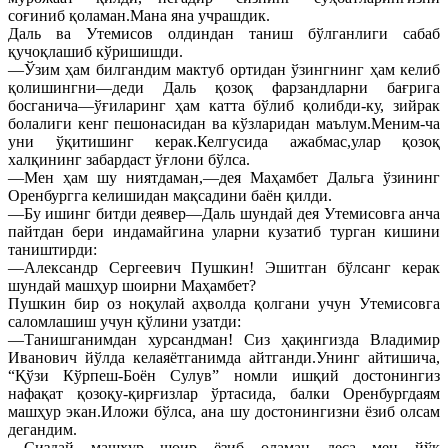
соғиниб қоламан.Мана яна учрашдик.
Даль ва Утемисов олдиндан таниш бўлганлиги сабаб
қучоқлашиб кўришишди.
—Ўзим ҳам билгандим мактуб ортидан ўзингнинг ҳам келиб
қолишингни—деди Даль қозоқ фарзандларни бағрига
босганича—ўғиларинг ҳам катта бўлиб қолибди-ку, зийрак
болалиги кенг пешонасидан ва кўзларидан маълум.Меним-ча
уни ўқитишинг керак.Келгусида ажабмас,улар қозоқ
халқининг забардаст ўғлони бўлса.
—Мен ҳам шу ниятдаман,—дея Маҳамбет Дальга ўзининг
Оренбургга келишидан мақсадини баён қилди.
—Бу ишинг битди деявер—Даль шундай дея Утемисовга анча
пайтдан бери индамайгина уларни кузатиб турган кишини
таништирди:
—Александр Сергеевич Пушкин! Эшитган бўлсанг керак
шундай машҳур шоирни Маҳамбет?
Пушкин бир оз ноқулай аҳволда қолгани учун Утемисовга
саломлашиш учун қўлини узатди:
—Танишганимдан хурсандман! Сиз ҳақингизда Владимир
Иванович йўлда келаяётганимда айтганди.Унинг айтишича,
“Қўзи Кўрпеш-Боён Сулув” номли ишқий достонингиз
нафақат қозоқу-қирғизлар ўртасида, балки Оренбургдаям
машҳур экан.Иложи бўлса, ана шу достонингизни ёзиб олсам
дегандим.
—Сиздай машҳур шоир ёзиб оламан деса мен йўқ