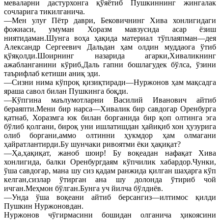
меваларни дастурхонга қўяётиб Пушкиннинг жингалак
сочларига тикилганича.
—Мен улуғ Пётр даври, Бековичнинг Хива хонлигидаги
фожиаси, умуман Хоразм мавзусида асар ёзиш
ниятидаман.Шунга воҳа ҳақида материал тўплаяпман—дея
Александр Сергеевич Дальдан ҳам олдин муддаога ўтиб
қўяқолди.Шоирнинг назарида агарки,Хиваликнинг
ажабланганини кўриб,Даль гапни бошлагудек бўлса, ўзини
таърифлаб кетиши аниқ эди.
—Сизни нима кўпроқ қизиқтиради—Нуржонов ҳам мақсадга
яраша савол билан Пушкинга боқди.
—Кўпгина маълумотларни Василий Иванович айтиб
бераяпти.Мени бир нарса—Хивалик бир савдогар Оренбурга
қатнаб, Хоразмга юк билан борганида бир қоп олтинга эга
бўлиб қолгани, бироқ уни ишлатишдан ҳайиқиб хон ҳузурига
олиб боргани,аммо олтинни ҳукмдор ҳам олмагани
ҳайратлантирди.Бу шунчаки ривоятми ёки ҳақиқат?
—Ҳа,ҳақиқат, жаноб шоир! Бу воқеадан нафақат Хива
хонлигида, балки Оренбургдаям кўпчилик хабардор.Чунки,
ўша савдогар, мана шу сиз қадам ранжида қилган шаҳарга кўп
келган,сизлар ўтирган ана шу долонда ўтириб чой
ичган.Меҳмон бўлган.Бунга уч йилча бўлдиёв.
—Унда ўша воқеани айтиб берсангиз—илтимос қилди
Пушкин Нуржоновдан.
Нуржонов чўгирмасини бошидан олганича ҳикоясини