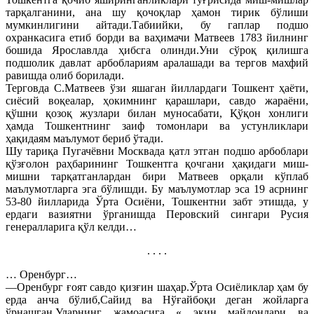
тарқалганини, ана шу қочоқлар ҳамон тирик бўлиши
мумкинлигини айтади.Табиийки, бу гаплар подшо
охранкасига етиб борди ва ваҳимачи Матвеев 1783 йилнинг
бошида Ярославлда ҳибсга олинди.Уни сўроқ қилишга
подшолик давлат арбоблариям аралашади ва тергов махфий
равишда олиб борилади.
Терговда С.Матвеев ўзи яшаган йиллардаги Тошкент ҳаёти,
сиёсий воқеалар, ҳокимнинг қарашлари, савдо жараёни,
қўшни қозоқ жузлари билан муносабати, Қўқон хонлиги
ҳамда Тошкентнинг заиф томонлари ва устунликлари
ҳақидаям маълумот бериб ўтади.
Шу тариқа Пугачёвни Москвада қатл этган подшо арбоблари
қўзғолон раҳбарининг Тошкентга қочгани ҳақидаги миш-
мишни тарқатганлардан бири Матвеев орқали кўплаб
маълумотларга эга бўлишди. Бу маълумотлар эса 19 асрнинг
53-80 йилларида Ўрта Осиёни, Тошкентни забт этишда, у
ердаги вазиятни ўрганишда Перовский сингари Русия
генералларига қўл келди…
. . . .
… Оренбург…
—Оренбург ғоят савдо қизғин шаҳар.Ўрта Осиёликлар ҳам бу
ерда анча бўлиб,Сайид ва Нўғайбоқи деган жойларга
ўрнашган.Уларнинг жамоасига « экин майдонлари ва