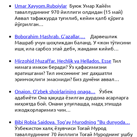
Umar Xayyom.Ruboiylar
Буюк Умар Хайём
таваллудининг 970 йиллиги олдидан (15 май)
Аввал тафаккурда туғилиб, кейин қалб қўрига
йўғрилган…
Boborahim Mashrab. G’azallar,…
Дарвешлик
Машраб учун шоҳликдан баланд. У «жон тўтисини
ишқ ила сарбоз этай деб», жандани кийиб…
Mirzohid Muzaffar. Hechlik va Hellados. Esse
Тил
нимага имкон беради? Ўз қафасимизни
яратишгами? Тил инсоннинг энг даҳшатли
эринчоқлиги эмасмиди? Биз дунёни аввал…
Onajon. O’zbek shoirlarining onaga…
Ўзбек
адабиёти Она ҳақида ёзилган дурдона асарларга
ниҳоятда бой. Онани улуғлашда, мадҳ этишда
ижодкорларимиз чин…
Bibi Robia Saidova. Tog‘ay Murodning “Bu dunyoda…
Ўзбекистон халқ ёзувчиси Тоғай Мурод
таваллудининг 70 йиллиги Тоғай Муроднинг ушбу