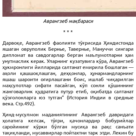
Аврангзеб мақбараси
* * *
Дарвоқе, Аврангзеб фаолияти тўғрисида Ҳиндистонда
яшаган овруполик Бернье, Тавернье, Мануччи сингари
дипломат ва савдогарлар берган маълумотларни ҳам
унутмаслик керак. Уларнинг кузатувига кўра, Аврангзеб
ҳукмронлиги йилларида салтанат емирила бошлаган —
аҳоли қашшоқлашган, деҳқонлар, ҳунармандларнинг
яшаш шароити оғирлашгани боис, ишлаб чиқарилган
маҳсулотлар сифати пасайган, кўп сонли қўшиннинг
жанговарлик қудратига путур етиб, оқибатда салтанат
қўзғолонларга юз тутган” (История Индии в средные
века. Стр.492).
Ҳинд-мусулмон маданиятининг Аврангзеб давридаги
ҳолатига келсак, тўғри, қачонлардир бобурийлар
саройининг кўрки бўлган мусиқа ва рақс санъати
тақиқланди, мусаввирлар пойтахтни тарк этди. Лекин бу