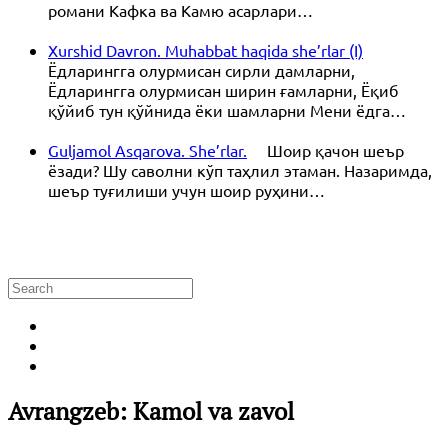
романи Кафка ва Камю асарлари…
Xurshid Davron. Muhabbat haqida she’rlar (I)
Ёдларингга олурмисан сирли дамларни,
Ёдларингга олурмисан ширин ғамларни, Ёқиб
қўйиб тун қўйнида ёки шамларни Мени ёдга…
Guljamol Asqarova. She’rlar.
Шоир қачон шеър
ёзади? Шу саволни кўп таҳлил этаман. Назаримда,
шеър туғилиши учун шоир руҳини…
Avrangzeb: Kamol va zavol