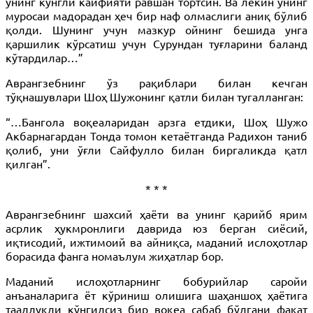
унинг кўнгли кайфияти равшан тортсин. Ва лекин унинг
муросаи мадорадан ҳеч бир наф олмаслиги аниқ бўлиб
қолди. Шунинг учун мазкур ойнинг бешида унга
қаршилик кўрсатиш учун Сурундан туғларини баланд
кўтардилар…”
Аврангзебнинг ўз рақиблари билан кечган
тўқнашувлари Шоҳ Шужонинг қатли билан тугалланган:
“…Бангола воқеаларидан арзга етдики, Шоҳ Шужо
Акбарнагардан Тонда томон кетаётганда Радихон таниб
қолиб, уни ўғли Сайфулло билан биргаликда қатл
қилган”.
* * *
Аврангзебнинг шахсий ҳаёти ва унинг қарийб ярим
асрлик ҳукмронлиги даврида юз берган сиёсий,
иқтисодий, ижтимоий ва айниқса, маданий ислоҳотлар
борасида фанга номаълум жиҳатлар бор.
Маданий ислоҳотларнинг бобурийлар саройи
анъаналарига ёт кўриниш олишига шаҳаншоҳ ҳаётига
тааллуқли кўнгилсиз бир воқеа сабаб бўлгани фақат