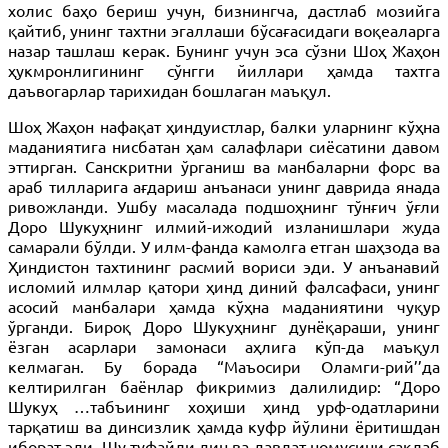
холис баҳо бериш учун, бизнингча, дастлаб мозийга
қайтиб, унинг тахтни эгаллаши бўсағасидаги воқеаларга
назар ташлаш керак. Бунинг учун эса сўзни Шоҳ Жаҳон
ҳукмронлигининг сўнгги йиллари ҳамда тахтга
даъвогарлар тарихидан бошлаган маъқул.
Шоҳ Жаҳон нафақат ҳиндуистлар, балки уларнинг кўҳна
маданиятига нисбатан ҳам салафлари сиёсатини давом
эттирган. Санскритни ўрганиш ва манбаларни форс ва
араб тилларига ағдариш анъанаси унинг даврида янада
ривожланди. Ушбу масалада подшоҳнинг тўнғич ўғли
Доро Шукуҳнинг илмий-ижодий изланишлари жуда
самарали бўлди. У илм-фанда камолга етган шаҳзода ва
Ҳиндистон тахтининг расмий вориси эди. У анъанавий
исломий илмлар қатори ҳинд диний фалсафаси, унинг
асосий манбалари ҳамда кўҳна маданиятини чуқур
ўрганди. Бироқ Доро Шукуҳнинг дунёқараши, унинг
ёзган асарлари замонаси аҳлига кўп-да маъқул
келмаган. Бу борада “Маъосири Оламги-рий’’да
келтирилган баёнлар фикримиз далилидир: “Доро
Шукуҳ …табъининг хоҳиши ҳинд урф-одатларини
тарқатиш ва динсизлик ҳамда куфр йўлини ёритишдан
иборат эди. Шу туфайли дин ва давлат номусини сақлаб