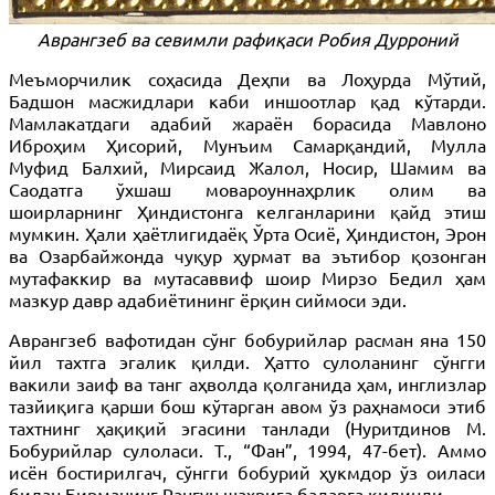
Аврангзеб ва севимли рафиқаси Робия Дурроний
Меъморчилик соҳасида Деҳпи ва Лоҳурда Мўтий,
Бадшон масжидлари каби иншоотлар қад кўтарди.
Мамлакатдаги адабий жараён борасида Мавлоно
Иброҳим Ҳисорий, Мунъим Самарқандий, Мулла
Муфид Балхий, Мирсаид Жалол, Носир, Шамим ва
Саодатга ўхшаш мовароуннаҳрлик олим ва
шоирларнинг Ҳиндистонга келганларини қайд этиш
мумкин. Ҳали ҳаётлигидаёқ Ўрта Осиё, Ҳиндистон, Эрон
ва Озарбайжонда чуқур ҳурмат ва эътибор қозонган
мутафаккир ва мутасаввиф шоир Мирзо Бедил ҳам
мазкур давр адабиётининг ёрқин сиймоси эди.
Аврангзеб вафотидан сўнг бобурийлар расман яна 150
йил тахтга эгалик қилди. Ҳатто сулоланинг сўнгги
вакили заиф ва танг аҳволда қолганида ҳам, инглизлар
тазйиқига қарши бош кўтарган авом ўз раҳнамоси этиб
тахтнинг ҳақиқий эгасини танлади (Нуритдинов М.
Бобурийлар сулоласи. Т., “Фан”, 1994, 47-бет). Аммо
исён бостирилгач, сўнгги бобурий ҳукмдор ўз оиласи
билан Бирманинг Рангун шаҳрига бадарға қилинди.