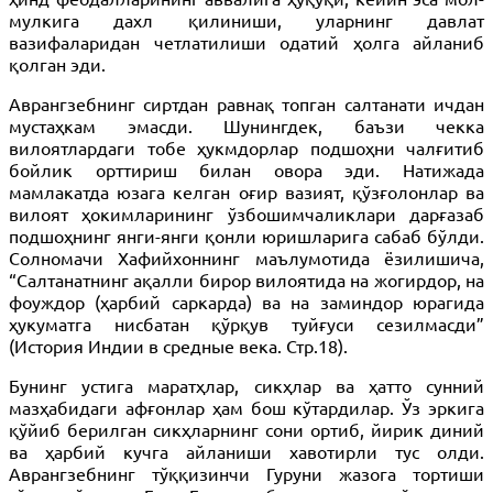
мулкига дахл қилиниши, уларнинг давлат
вазифаларидан четлатилиши одатий ҳолга айланиб
қолган эди.
Аврангзебнинг сиртдан равнақ топган салтанати ичдан
мустаҳкам эмасди. Шунингдек, баъзи чекка
вилоятлардаги тобе ҳукмдорлар подшоҳни чалғитиб
бойлик орттириш билан овора эди. Натижада
мамлакатда юзага келган оғир вазият, қўзғолонлар ва
вилоят ҳокимларининг ўзбошимчаликлари дарғазаб
подшоҳнинг янги-янги қонли юришларига сабаб бўлди.
Солномачи Хафийхоннинг маълумотида ёзилишича,
“Салтанатнинг ақалли бирор вилоятида на жогирдор, на
фоуждор (ҳарбий саркарда) ва на заминдор юрагида
ҳукуматга нисбатан қўрқув туйғуси сезилмасди”
(История Индии в средные века. Стр.18).
Бунинг устига маратҳлар, сикҳлар ва ҳатто сунний
мазҳабидаги афғонлар ҳам бош кўтардилар. Ўз эркига
қўйиб берилган сикҳларнинг сони ортиб, йирик диний
ва ҳарбий кучга айланиши хавотирли тус олди.
Аврангзебнинг тўққизинчи Гуруни жазога тортиши