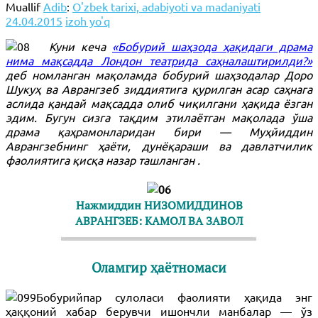
Muallif
Adib
:
O'zbek tarixi, adabiyoti va madaniyati
24.04.2015
izoh yo'q
Куни кеча
«Бобурий шаҳзода ҳақидаги драма
нима мақсадда Лондон театрида саҳналаштирилди?»
деб номланган мақоламда бобурий шаҳзодалар Доро
Шукуҳ ва Аврангзеб зиддиятига қурилган асар саҳнага
аслида қандай мақсадда олиб чиқилгани ҳақида ёзган
эдим. Бугун сизга тақдим этилаётган мақолада ўша
драма қаҳрамонларидан бири — Муҳйиддин
Аврангзебнинг ҳаёти, дунёқараши ва давлатчилик
фаолиятига қисқа назар ташланган .
Нажмиддин НИЗОМИДДИНОВ
АВРАНГЗЕБ: КАМОЛ ВА ЗАВОЛ
Оламгир ҳаётномаси
Бобурийпар сулоласи фаолияти ҳақида энг
ҳаққоний хабар берувчи ишончли манбалар — ўз