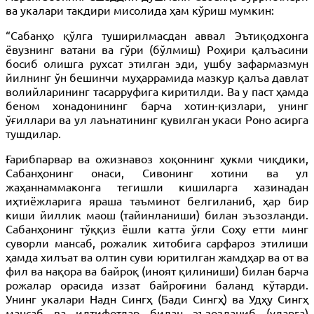
ва укалари такдири мисолида ҳам кўриш мумкин:
“Сабанҳо қўлга туширилмасдан аввал Эътиқодхонга
ёвузнинг ватани ва гўри (бўлмиш) Роҳири қалъасини
босиб олишга рухсат этилган эди, ушбу зафармазмун
йилнинг ўн бешинчи муҳаррамида мазкур қалъа давлат
волийларининг тасарруфига киритилди. Ва у паст ҳамда
беном хонадонининг барча хотин-қизлари, унинг
ўғиллари ва ул лаънатининг қувилган укаси Роно асирга
тушдилар.
Ғарибпарвар ва ожизнавоз хоқоннинг ҳукми чиқдики,
Сабанҳонинг онаси, Сивонинг хотини ва ул
жаҳаннаммаконга тегишли кишиларга хазинадан
иҳтиёжларига яраша таъминот белгиланиб, ҳар бир
киши йиллик маош (тайинланиши) билан эъзозланди.
Сабанҳонинг тўққиз ёшли катта ўғли Соҳу етти минг
суворли мансаб, рожалик хитобига сарфароз этилиши
ҳамда хилъат ва олтин суви юритилган жамдҳар ва от ва
фил ва нақора ва байроқ (иноят қилиниши) билан барча
рожалар орасида иззат байроғини баланд кўтарди.
Унинг укалари Надн Сингҳ (Бади Сингҳ) ва Удҳу Сингҳ
мансаб ва илтифотлар билан эъзозланиб (уларга)