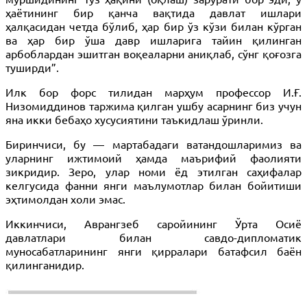
ҳаётининг бир қанча вақтида давлат ишлари
ҳалқасидан четда бўлиб, ҳар бир ўз кўзи билан кўрган
ва ҳар бир ўша давр ишларига тайин қилинган
арбоблардан эшитган воқеаларни аниқлаб, сўнг қоғозга
туширди”.
Илк бор форс тилидан марҳум профессор И.Ғ.
Низомиддинов таржима қилган ушбу асарнинг биз учун
яна икки бебаҳо хусусиятини таъкидлаш ўринли.
Биринчиси, бу — мартабадаги ватандошларимиз ва
уларнинг ижтимоий ҳамда маърифий фаолияти
зикридир. Зеро, улар номи ёд этилган саҳифалар
келгусида фанни янги маълумотлар билан бойитиши
эҳтимолдан холи эмас.
Иккинчиси, Аврангзеб саройининг Ўрта Осиё
давлатлари билан савдо-дипломатик
муносабатларининг янги қирралари батафсил баён
қилинганидир.