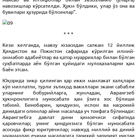
навозишлар кўрсатилди. Ҳукм бўлдики, улар ўз она ва
бувилари ҳузурида бўлсинлар”.
* * *
Кези келганда, мавзу юзасидан салкам 12 йиллик
Ҳиндистон ва Покистон сафарида кўрилган илмий-
оммабоп адабиётлар ва қатор муаррихлар билан бўлган
суҳбатларда аён бўлган қуйидаги мулоҳазаларни ҳам
баён этсам.
Юқорида зикр қилинган ҳар икки мамлакат халқлари
кўп миллатли, турли эътиқод вакиллари экани сабабли
уларнинг бобурийларга, жумладан, Аврангзеб
ҳукмронлигига муносабати ҳам ўзига хос бўлиши
табиий. Бинобарин, ҳиндуизм, ислом ва насроний
динидаги олимлар айни масалада уч тоифага бўлинади:
Аврангзебга давлат дини ҳимоячиси сифатида
қаровчилар; унинг ҳиндуизмга бўлган муносабати
асосида фикр юритувчилар; мавжуд миллий ва диний
муаммолар ечими масаласига тарихий зарурият нуқтаи