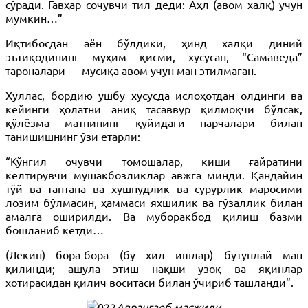
сўради. Гавҳар сочувчи тил деди: Аҳл (авом халқ) учун
мумкин…”
Иқтибосдан аён бўлдики, ҳинд халқи диний
эътиқодининг муҳим қисми, хусусан, “Самаведа”
тароналари — мусиқа авом учун ман этилмаган.
Хуллас, бордию ушбу хусусда ислоҳотдан олдинги ва
кейинги ҳолатни аниқ тасаввур қилмоқчи бўлсак,
қўлёзма матнининг қуйидаги парчалари билан
танишишнинг ўзи етарли:
“Кўнгил очувчи томошалар, киши ғайратини
келтирувчи мушакбозликлар авжга минди. Қандайин
тўй ва тантана ва хушнудлик ва сурурлик маросими
лозим бўлмасин, ҳаммаси яхшилик ва гўзаллик билан
амалга оширилди. Ва муборакбод қилиш базми
бошланиб кетди…
(Лекин) бора-бора (бу хил ишлар) бутунлай ман
қилинди; ашула этиш нақши узоқ ва яқинлар
хотирасидан қилич воситаси билан ўчириб ташланди”.
Аврангзеб масжиди