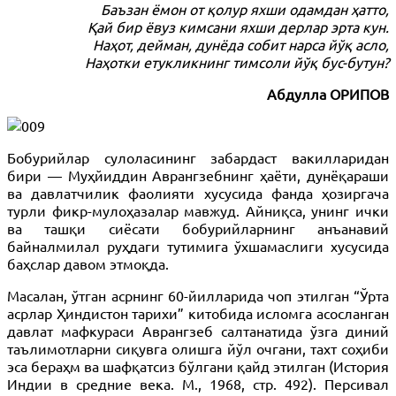
Баъзан ёмон от қолур яхши одамдан ҳатто,
Қай бир ёвуз кимсани яхши дерлар эрта кун.
Наҳот, дейман, дунёда собит нарса йўқ асло,
Наҳотки етукликнинг тимсоли йўқ бус-бутун?
Абдулла ОРИПОВ
Бобурийлар сулоласининг забардаст вакилларидан
бири — Муҳйиддин Аврангзебнинг ҳаёти, дунёқараши
ва давлатчилик фаолияти хусусида фанда ҳозиргача
турли фикр-мулоҳазалар мавжуд. Айниқса, унинг ички
ва ташқи сиёсати бобурийларнинг анъанавий
байналмилал руҳдаги тутимига ўхшамаслиги хусусида
баҳслар давом этмоқда.
Масалан, ўтган асрнинг 60-йилларида чоп этилган “Ўрта
асрлар Ҳиндистон тарихи” китобида исломга асосланган
давлат мафкураси Аврангзеб салтанатида ўзга диний
таълимотларни сиқувга олишга йўл очгани, тахт соҳиби
эса бераҳм ва шафқатсиз бўлгани қайд этилган (История
Индии в средние века. М., 1968, стр. 492). Персивал