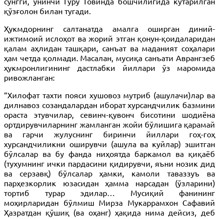
сўнгги, ўнинчи Гуру Говинда бошчилигида кўтарилган
қўзғолон билан тугади.
Ҳукмдорнинг салтанатда амалга оширган диний-
ижтимоий ислоҳот ва жорий этган қонун-қоидаларидан
қалам аҳлидан ташқари, санъат ва маданият соҳалари
ҳам четда қолмади. Масалан, мусиқа санъати Аврангзеб
ҳукмронлигининг дастлабки йиллари ўз маромида
ривожланган:
“Хилофат тахти пояси хушовоз мутриб (ашулачи)лар ва
дилнавоз созандалардан иборат хурсандчилик базмини
ораста этувчилар, севинч-қувонч бисотини шодиёна
ортдирувчиларнинг жамланган жойи бўлишига қарамай
ва гарчи жулуснинг биринчи йиллари гоҳ-гоҳ
хурсандчиликни оширувчи (ашула ва куйлар) эшитган
бўлсалар ва бу фанда ниҳоятда баркамол ва қиқаёб
(тухумнинг ички пардасини қидирувчи, яъни нозик дид
ва серзавқ) бўлсалар ҳамки, камоли таваззуъ ва
парҳезкорлик юзасидан ҳамма нарсадан (ўзларини)
тортиб турар эдилар… Мусиқий фанининг
моҳирларидан бўлмиш Мирза Мукаррамхон Сафавий
Ҳазратдан қўшиқ (ва оҳанг) ҳақида нима дейсиз, деб