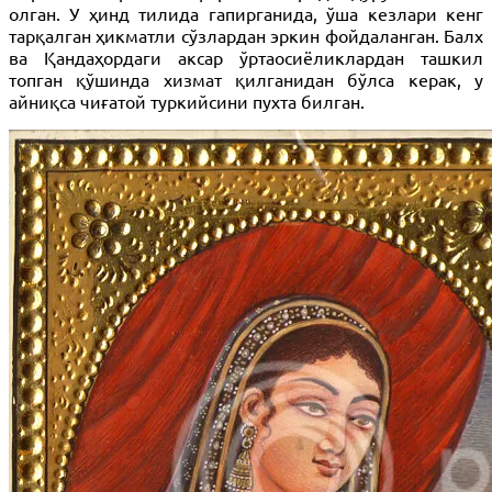
олган. У ҳинд тилида гапирганида, ўша кезлари кенг
тарқалган ҳикматли сўзлардан эркин фойдаланган. Балх
ва Қандаҳордаги аксар ўртаосиёликлардан ташкил
топган қўшинда хизмат қилганидан бўлса керак, у
айниқса чиғатой туркийсини пухта билган.