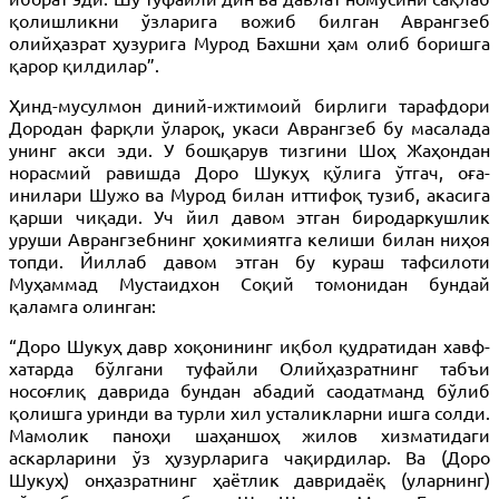
қолишликни ўзларига вожиб билган Аврангзеб
олийҳазрат ҳузурига Мурод Бахшни ҳам олиб боришга
қарор қилдилар”.
Ҳинд-мусулмон диний-ижтимоий бирлиги тарафдори
Дородан фарқли ўлароқ, укаси Аврангзеб бу масалада
унинг акси эди. У бошқарув тизгини Шоҳ Жаҳондан
норасмий равишда Доро Шукуҳ қўлига ўтгач, оға-
инилари Шужо ва Мурод билан иттифоқ тузиб, акасига
қарши чиқади. Уч йил давом этган биродаркушлик
уруши Аврангзебнинг ҳокимиятга келиши билан ниҳоя
топди. Йиллаб давом этган бу кураш тафсилоти
Муҳаммад Мустаидхон Соқий томонидан бундай
қаламга олинган:
“Доро Шукуҳ давр хоқонининг иқбол қудратидан хавф-
хатарда бўлгани туфайли Олийҳазратнинг табъи
носоғлиқ даврида бундан абадий саодатманд бўлиб
қолишга уринди ва турли хил усталикларни ишга солди.
Мамолик паноҳи шаҳаншоҳ жилов хизматидаги
аскарларини ўз ҳузурларига чақирдилар. Ва (Доро
Шукуҳ) онҳазратнинг ҳаётлик давридаёқ (уларнинг)