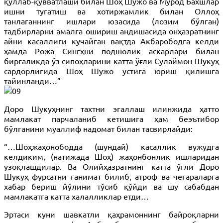
қўллаб-қувватлаши билан Шоҳ Шужо ва Мурод Бахшлар
ишни тугатиш ва хотиржамлик билан Оллоҳ
танлаганнинг ишлари юзасида (лозим бўлган)
тадбирларни амалга ошириш андишасида онҳазратнинг
айни касаллиги кучайган вақтда Акбарободга келди
ҳамда Рожа Сингҳни подшолик аскарлари билан
биргаликда ўз сипоҳларини катта ўғли Сулаймон Шукуҳ
сардорлигида Шоҳ Шужо устига юриш қилишга
тайинланди…”
Доро Шукуҳнинг тахтни эгаллаш илинжида ҳатто
мамлакат парчаланиб кетишига ҳам беэътибор
бўлганини муаллиф надомат билан тасвирлайди:
“…Шоҳжаҳонободда (шундай) касаллик вужудга
келдиким, (натижада Шоҳ) жаҳонбонлик ишларидан
узоқлашдилар. Ва Олийҳазратнинг катта ўғли Доро
Шукуҳ фурсатни ғанимат билиб, атроф ва чегараларга
хабар бериш йўлини тўсиб қўйди ва шу сабабдан
мамлакатга катта халалликлар етди…
Эртаси куни шавкатли қаҳрамоннинг байроқларни