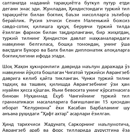
салтанатда маданий тараққиётга буткул путур етди
дегани эмас эди. Жумладан, Ҳиндистондаги туркий тил
тараққиёти билан боғлиқ баъзи мисолларга эътибор
берайлик. Русия элчиси Семен Маленький божсиз
савдо-сотиқ қилишга ҳуқуқ берувчи туркий тилда
ёзилган фармон билан тақдирлангани, бир жиҳатдан,
туркий тилнинг Ҳиндистон давлат маҳкамаларидаги
мавқеини белгиласа, бошқа томондан, унинг ўша
вақтдаги Бухоро ва Балх билан дипломатик алоқаларга
боғлиқлигини ифода этади.
Шоҳ Жаҳон ҳукмронлиги даврида маълум даражада ўз
мавқеини йўқота бошлаган Чиғатой туркийси Аврангзеб
даврига келиб қайта тикланган. Чунки туркий тилни
тадқиқ ва ташвиқ қилишда Аврангзебнинг ўзи ҳам
муайян ҳисса қўшган. Яъни бевосита унинг кўрсатмасига
биноан Муҳаммад Ёқуб Чангийнинг туркий тил
грамматикаси масалаларига бағишланган 15 қисмдан
иборат “Келурнома” ёки Касабан Барбаланинг шу
анъана руҳидаги “Ҳафт ахтар” асарлари ёзилган.
Ҳинд тарихчиси Жадунатҳ Саркорнинг маълумотича,
Аврангзеб араб ва форс тилларида дурустгина ёза