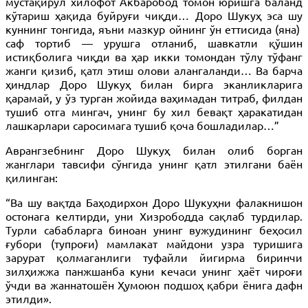
мустақирул хилофот Акбаробод томон юришга баланд
кўтариш ҳақида буйруғи чиқди… Доро Шукуҳ эса шу
куннинг тонгида, яъни мазкур ойнинг ўн еттисида (яна)
саф тортиб — урушга отланиб, шавкатли қўшин
истиқболига чиқди ва ҳар икки томондан тўлу тўфанг
жанги қизиб, қатл этиш олови алангаланди… Ва барча
ҳиндлар Доро Шукуҳ билан бирга эканликларига
қарамай, у ўз турган жойида ваҳимадан титраб, филдан
тушиб отга мингач, унинг бу хил бевақт ҳаракатидан
лашкарлари саросимага тушиб қоча бошладилар…”
Аврангзебнинг Доро Шукуҳ билан олиб борган
жанглари тавсифи сўнгида унинг қатл этилгани баён
қилинган:
“Ва шу вақтда Баҳодирхон Доро Шукуҳни фалакнишон
остонага келтирди, уни Хизрободда сақлаб турдилар.
Турли сабабларга биноан унинг вужудининг беҳосил
ғубори (тупроғи) мамлакат майдони узра туришига
зарурат қолмаганлиги туфайли йигирма биринчи
зилҳижжа панжшанба куни кечаси унинг ҳаёт чироғи
ўчди ва жаннатошён Ҳумоюн подшоҳ қабри ёнига дафн
этилди».