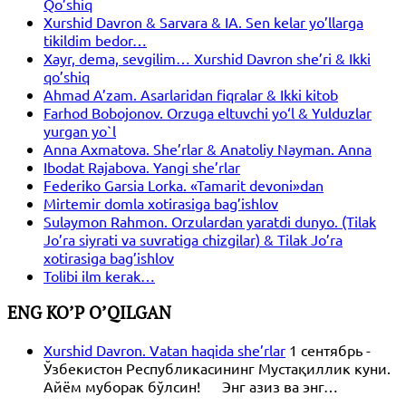
Qo’shiq
Xurshid Davron & Sarvara & IA. Sen kelar yo’llarga
tikildim bedor…
Xayr, dema, sevgilim… Xurshid Davron she’ri & Ikki
qo’shiq
Ahmad A’zam. Asarlaridan fiqralar & Ikki kitob
Farhod Bobojonov. Orzuga eltuvchi yo‘l & Yulduzlar
yurgan yo`l
Anna Axmatova. She’rlar & Anatoliy Nayman. Anna
Ibodat Rajabova. Yangi she’rlar
Federiko Garsia Lorka. «Tamarit devoni»dan
Mirtemir domla xotirasiga bag’ishlov
Sulaymon Rahmon. Orzulardan yaratdi dunyo. (Tilak
Jo’ra siyrati va suvratiga chizgilar) & Tilak Jo’ra
xotirasiga bag’ishlov
Tolibi ilm kerak…
ENG KO’P O’QILGAN
Xurshid Davron. Vatan haqida she’rlar
1 сентябрь -
Ўзбекистон Республикасининг Мустақиллик куни.
Айём муборак бўлсин! Энг азиз ва энг…