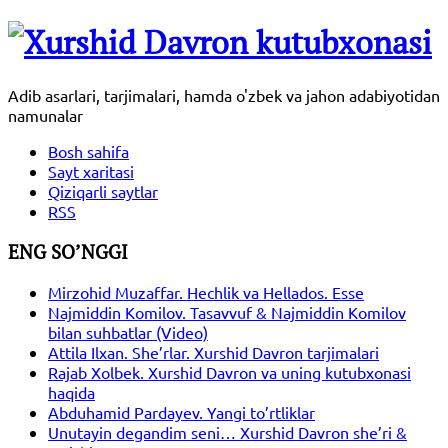
Adib asarlari, tarjimalari, hamda o'zbek va jahon adabiyotidan
namunalar
Bosh sahifa
Sayt xaritasi
Qiziqarli saytlar
RSS
ENG SO’NGGI
Mirzohid Muzaffar. Hechlik va Hellados. Esse
Najmiddin Komilov. Tasavvuf & Najmiddin Komilov
bilan suhbatlar (Video)
Attila Ilxan. She’rlar. Xurshid Davron tarjimalari
Rajab Xolbek. Xurshid Davron va uning kutubxonasi
haqida
Abduhamid Pardayev. Yangi to’rtliklar
Unutayin degandim seni… Xurshid Davron she’ri &