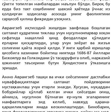
сўнгги топилган манбалардан маълум бўлди. Бироқ бу
ерда биз тахт соҳибининг шахсий ҳаётида ўчмас из
қолдирган ҳодисалар асосида унинг фаолиятини
сарҳисоб қилиш фикридан узоқмиз.
Аврангзеб иқтисодий жиҳатдан заифлаша бошлаган
салтанат қудратини тиклаш учун мусулмонпарвар хоқон
сифатида маҳаллий ҳинд феодаллари қўлидаги
ерларни қисқартирди, улар учун зиёрат ва жизъя
солиғини қайта жорий қилди. У янги ҳарбий юришлар
ҳисобига хазинани бойитиш ниятида 1686-87 йиллари
Бижояпур ва Голкондани ўз тасарруфига олиб, марказий
ҳокимият таъсирини бутун Ҳиндистонга ўтказишга
эришди.
Аммо Аврангзеб ташқи ва ички сиёсатининг дастлабки
муваффаққиятлари салтанат пойдеворини
мустаҳкамлаш учун етарли эмасди. Хусусан, муқаддам
бобурийлар қўллаб келган ички сиёсатдан оғиш,
айниқса, мусулмон бўлмаган ер-мулк эгаларининг
манфаатларига зид келиб, мавжуд қарама-
қаршиликларни янада кескинлаштирди. Бинобарин,
ҳинд феодалларининг аввалига ҳуқуқи, кейин эса мол-