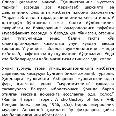
Спиар қаламига мансуб “Ҳиндистоннинг мухтасар
тарихи” асарида эса Аврангзеб шахсияти ва
давлатчилик фаолияти нисбатан ижобий баҳоланган:
“Аврангзеб давлат сарҳадларини хийла кенгайтирди. У
қаттиққўл бўлганидан эмас, балки йўлбошчилик
тажрибаси ва бошқарувнинг самарадорлиги туфайли
муваффақият қозонди. У беҳуда қон тўкмаган, отасини
ҳам тутқунликда эмас, балки тахтга кўз
олайтирганлардан ҳимоялаш учун кўздан панада
сақлаган. У ўзининг забардаст ҳукмдорлигини амалда
исботлаб, вафотигача куч-қувватини йўқотмаган. Унда
ота-боболаридаги каби магнитизм етишмас эди, холос.
Унинг турмуш тарзи ўтмишдошлариникига нисбатан
дарвешона, камсуқум бўлгани билан ажралиб турарди.
Ҳиндларга муносабати Акбарнинг муросасозлигидан
фарқ қилса-да, унинг “муросасизлиги” ҳақидаги
тасаввурлар Банорас ибодатхонаси ўрнида барпо
этилган масжид воқеасига асосланган эди, холос.”
(Ramila Thapper Паррег. А shorthistory of India. V-II.
Реnguin bоок. London, 1966, р.55). Бироқ америкалик
муаррих Аврангзеб ҳақидаги бу фикрларни қайси
манбадан олганини кўрсатмаган.