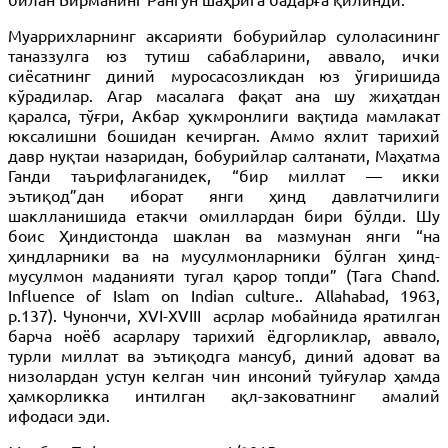
Муаррихларнинг аксарияти бобурийлар сулоласининг
таназзулга юз тутиш сабабларини, аввало, ички
сиёсатнинг диний муросасозликдан юз ўгиришида
кўрадилар. Агар масалага фақат ана шу жиҳатдан
қаралса, тўғри, Акбар ҳукмронлиги вақтида мамлакат
юксалишни бошидан кечирган. Аммо яхлит тарихий
давр нуқтаи назаридан, бобурийлар салтанати, Маҳатма
Ганди таърифлаганидек, “бир миллат — икки
эътиқод”дан иборат янги ҳинд давлатчилиги
шаклланишида етакчи омиллардан бири бўлди. Шу
боис Ҳиндистонда шаклан ва мазмунан янги “на
ҳиндларники ва на мусулмонларники бўлган ҳинд-
мусулмон маданияти тугал қарор топди” (Тага Сhаnd.
Influence of Islam on Indian culture.. Аllahabad, 1963,
р.137). Чунончи, ХVI-ХVIII асрлар мобайнида яратилган
барча ноёб асарлару тарихий ёдгорликлар, аввало,
турли миллат ва эътиқодга мансуб, диний адоват ва
низолардан устун келган чин инсоний туйғулар ҳамда
ҳамкорликка интилган ақл-заковатнинг амалий
ифодаси эди.