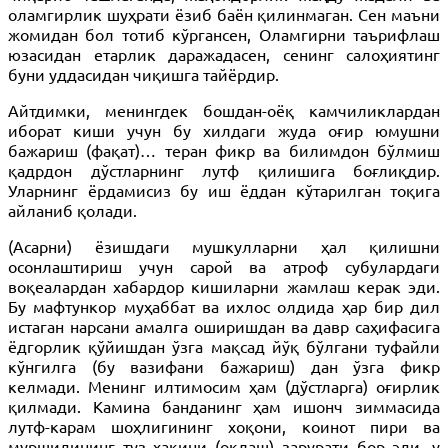
оламгирлик шуҳрати ёзиб баён қилинмаган. Сен маъни
жомидан бол тотиб кўргансен, Оламгирни таърифлаш
юзасидан етарлик даражадасен, сенинг салоҳиятинг
буни уддасидан чиқишга тайёрдир.
Айтдимки, менингдек бошдан-оёқ камчиликлардан
иборат киши учун бу хилдаги жуда оғир юмушни
бажариш (фақат)… теран фикр ва билимдон бўлмиш
қадрдон дўстларнинг лутф қилишига боғлиқдир.
Уларнинг ёрдамисиз бу иш ёддан кўтарилган тоқига
айланиб қолади.
(Асарни) ёзишдаги мушкулларни ҳал қилишни
осонлаштириш учун сарой ва атроф субулардаги
воқеалардан хабардор кишиларни жамлаш керак эди.
Бу мафтункор муҳаббат ва ихлос олдида ҳар бир дил
истаган нарсани амалга оширишдан ва давр саҳифасига
ёдгорлик қўйишдан ўзга мақсад йўқ бўлгани туфайли
кўнгилга (бу вазифани бажариш) дан ўзга фикр
келмади. Менинг илтимосим ҳам (дўстларга) оғирлик
қилмади. Камина банданинг ҳам ишонч зиммасида
лутф-карам шоҳлигининг хоқони, коинот пири ва
муршидининг туз ҳақини (оқлаш) зарурати бор эди, у