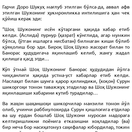
Гарчи Доро Шукуҳ мағлуб этилган бўлса-да, аввал афв
этилган Шужонинг ҳукмронликка интилишига ҳам чек
қўйиш керак эди:
“Шоҳ Шужонинг исён кўтаргани ҳақида хабар етиб
келди. (Аслида) пурнур (ҳазрат) кўнглида, агар мумкин
бўлса, (ўтган ишларга нисбатан) билмаган киши бўлиб
қўяқолиш бор эди. Бироқ Шоҳ Шужо жасорат билан то
Банорас ҳудудигача яқинлашиб келиб, жангу жадал
қилишга қасд этди…
Кўп ўтмай Шоҳ Шужонинг Банорас ҳудудидан йўлга
чиққанлиги ҳақида устма-уст хабарлар етиб келди.
Маслаҳат билан шунга қарор қилиндики, (хоқон) Сурун
шикоргоҳи томон таважжуҳ этадилар ва Шоҳ Шужонинг
яқинлашиши хабарини кутиб турадилар…
Ва жаҳон шаҳаншоҳи шикорчилар манзили томон йўл
олиб, учинчи раббиулохирда Сурун қишлоғига етдилар
ва шу ердан бошлаб Шоҳ Шужони муросаи мадорага
келтиришликни поёнига етказишни хоҳладилар (ва)
бир неча бор насиҳатомуз саҳифалар юбордилар, токим