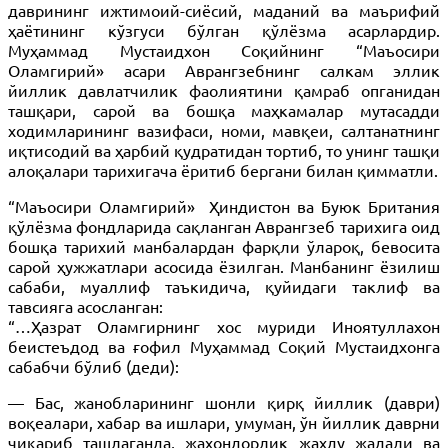
даврининг ижтимоий-сиёсий, маданий ва маърифий
ҳаётининг кўзгуси бўлган қўлёзма асарлардир.
Муҳаммад Мустаидхон Соқийнинг “Маъосири
Оламгирий» асари Аврангзебнинг салкам эллик
йиллик давлатчилик фаолиятини қамраб опганидан
ташқари, сарой ва бошқа маҳкамалар мутасадди
ходимларининг вазифаси, номи, мавқеи, салтанатнинг
иқтисодий ва ҳарбий қудратидан тортиб, то унинг ташқи
алоқалари тарихигача ёритиб бергани билан қимматли.
“Маъосири Оламгирий» Ҳиндистон ва Буюк Британия
қўлёзма фондларида сақланган Аврангзеб тарихига оид
бошқа тарихий манбалардан фарқли ўлароқ, бевосита
сарой ҳужжатлари асосида ёзилган. Манбанинг ёзилиш
сабаби, муаллиф таъкидича, қуйидаги таклиф ва
тавсияга асосланган:
“…Ҳазрат Оламгирнинг хос муриди Иноятуллахон
беистеъдод ва ғофил Муҳаммад Соқий Мустаидхонга
сабабчи бўлиб (деди):
— Бас, жанобларининг шонли қирқ йиллик (даври)
воқеалари, хабар ва ишлари, умуман, ўн йиллик даврни
чиқариб ташлаганда, жаҳондорлик жаҳду жадали ва