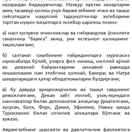
назаридан ёндашувчилар. Мазкур нуқтаи назарларни
аниқ тасаввур қилиш учун Аврангзебнинг ички ва ташқи
сиёсатидаги маҳаллий тадқиқотчилар эътиборини
тортган муҳим жиҳатларга эътибор қаратиш лозим:
а) маст қилувчи ичимликлар ва гиёҳвандлик ўсимлиги
саналмиш “бҳанга” экиш, уни истеъмол қилишнинг
тақиқлангани;
б) салтанат соҳибининг ғайридинларга муросасиз
муносабатда бўлиб, уларга фил миниш, миллий ҳўлий
ва дивалий байрамларини оммавий равишда
нишонлашни ман этибгина қолмай, Банорас ва Матра
шаҳарларидаги қатор ибодатхоналарни буздиргани;
в) бу даврда ҳунармандчилик ва ташқи савдонинг
ривожлангани, Декан забт этилиб, узоқ-яқиндаги
мамлакатлар билан дипломатик алоқалар ўрнатилгани,
хусусан, Балх, Форс, Дания, Эфиопия, Макка ҳамда
Туронзамин билан элчилик алоқалари бўлгани ва
ҳоказо.
Аврангзебнинг шахсияти ва давлатчилик фаолиятига