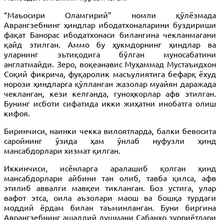
“Маъосири Оламгирий” номли қўлёзмада
Аврангзебнинг ҳиндлар ибодатхоналарини буздириши
фақат Банорас ибодатхонаси билангина чекланмагани
қайд этилган. Аммо бу ҳукмдорнинг ҳиндлар ва
уларнинг эътиқодига бўлган муносабатини
англатмайди. Зеро, воқеанавис Муҳаммад Мустаъидхон
Соқий фикрича, фуқаролик масъулиятига бефарқ ёхуд
норози ҳиндларга қўлланган жазолар муайян даражада
чекланган, кези келганда, гуноҳкорлар афв этилган.
Бунинг исботи сифатида икки жиҳатни инобатга олиш
кифоя.
Биринчиси, наинки чекка вилоятларда, балки бевосита
саройнинг ўзида ҳам ўнлаб нуфузли ҳинд
мансабдорлари хизмат қилган.
Иккинчиси, исёнларга аралашиб қолган ҳинд
мансабдорлари айбини тан олиб, тавба қилса, афв
этилиб аввалги мавқеи тикланган. Боз устига, улар
вафот этса, оила аъзолари маош ва бошқа турдаги
моддий ёрдам билан таъминланган. Буни биргина
Аврангзебнинг ашаддий душмани Сабанҳо зурриётлари