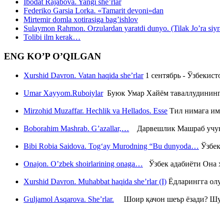
Ibodat Rajabova. Yangi she’rlar
Federiko Garsia Lorka. «Tamarit devoni»dan
Mirtemir domla xotirasiga bag’ishlov
Sulaymon Rahmon. Orzulardan yaratdi dunyo. (Tilak Jo’ra siyrati
Tolibi ilm kerak…
ENG KO’P O’QILGAN
Xurshid Davron. Vatan haqida she’rlar
1 сентябрь - Ўзбекис
Umar Xayyom.Ruboiylar
Буюк Умар Хайём таваллудининг 
Mirzohid Muzaffar. Hechlik va Hellados. Esse
Тил нимага им
Boborahim Mashrab. G’azallar,…
Дарвешлик Машраб учун ш
Bibi Robia Saidova. Tog‘ay Murodning “Bu dunyoda…
Ўзбек
Onajon. O’zbek shoirlarining onaga…
Ўзбек адабиёти Она ҳ
Xurshid Davron. Muhabbat haqida she’rlar (I)
Ёдларингга ол
Guljamol Asqarova. She’rlar.
Шоир қачон шеър ёзади? Шу с