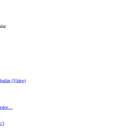
alar
atlar (Video)
 bedor…
o`l