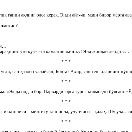
лик гапни ақлинг олса керак. Энди айт-чи, мани бирор марта а
анмисан?
ай…
арақнинг ўзи кўзачага қамалган жин-ку! Яна жиндай дейди-я…
* * *
тугди, сан қачон гуллайсан, Болта? Ахир, сан тенгиларнинг кў
* * *
ма. «Э» да иддао бор. Парвардигорга зурна қилмоқчи бўлсанг «Ё
* * *
лло, иккинчиси—милтиғу таппонча, учунчиси—қадаҳ. Шу учалас
* * *
д ясадим— одамлар буғдой ўрсин деб. Кетмону бел пешладим — 