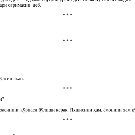
ри оғримасин, деб.
* * *
* * *
ўлсин экан.
* * *
и?
моасининг кўрпаси бўлиши керак. Яхшисини ҳам, ёмонини ҳам к
* * *