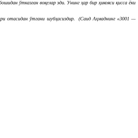
бошидан ўтказган воқелар эди. Унинг ҳар бир ҳикояси қисса ёки
ари отасидан ўтгани шубҳасиздир. (Саид Аҳмаднинг «3001 —