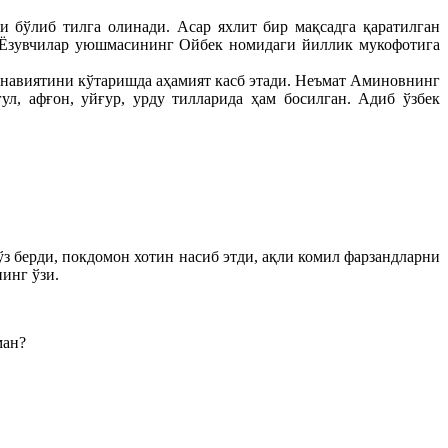
 бўлиб тилга олинади. Асар яхлит бир мақсадга қаратилган
н Ёзувчилар уюшмасининг Ойбек номидаги йиллик мукофотига
ънавиятини кўтаришда аҳамият касб этади. Неъмат Аминовнинг
ғул, афғон, уйғур, урду тилларида ҳам босилган. Адиб ўзбек
ўз берди, покдомон хотин насиб этди, ақли комил фарзандларни
инг ўзи.
ман?