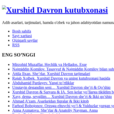
Adib asarlari, tarjimalari, hamda o'zbek va jahon adabiyotidan namun
Bosh sahifa
Sayt xaritasi
Qiziqarli saytlar
RSS
ENG SO’NGGI
Mirzohid Muzaffar. Hechlik va Hellados. Esse
Najmiddin Komilov. Tasavvuf & Najmiddin Komilov bilan suhb
Attila Ilxan. She’rlar. Xurshid Davron tarjimalari
Rajab Xolbek. Xurshid Davron va uning kutubxonasi haqida
Abduhamid Pardayev. Yangi to’rtliklar
Unutayin degandim seni… Xurshid Davron she’ri & Qo’shiq
Xurshid Davron & Sarvara & IA. Sen kelar yo’llarga tikildim
Xayr, dema, sevgilim… Xurshid Davron she’ri & Ikki qo’shiq
Ahmad A’zam. Asarlaridan fiqralar & Ikki kitob
Farhod Bobojonov. Orzuga eltuvchi yo‘l & Yulduzlar yurgan y
Anna Axmatova. She’rlar & Anatoliy Nayman. Anna