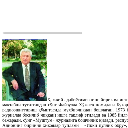
Ҳажвий адабиётимизнинг йирик ва ист
мактабни тугатгандан сўнг Файзулла Хўжаев номидаги Бухор
радиоэшиттириш қўмитасида мухбирликдан бошлаган. 1973 
журналда босилиб чиққан) ишга таклиф этилади ва 1985 йил
бажаради, сўнг «Муштум» журналига бошчилик қилади, респу
Адибнинг биринчи ҳикоялар тўплами – «Икки пуллик обрў», к