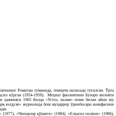
оятининг Ромитан туманида, темирчи оиласида туғилган. Ўрта
ҳсил кўрган (1954-1959).
Меҳнат фаолиятини Бухоро вилояти
и ҳажвияси 1965 йилда «Устоз, аълам» номи билан айни шу
Шарқ юлдузи» журналида бош муҳаррир ўринбосари вазифасини
ади.
(1977), «Чинорлар қўшиғи» (1984), «Елкасиз полвон» (1986),