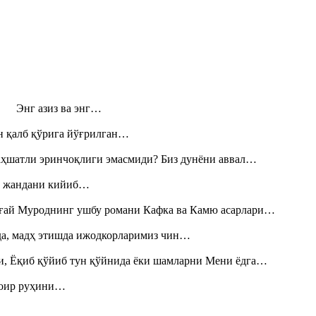
н! Энг азиз ва энг…
н қалб қўрига йўғрилган…
аҳшатли эринчоқлиги эмасмиди? Биз дунёни аввал…
», жандани кийиб…
Тоғай Муроднинг ушбу романи Кафка ва Камю асарлари…
шда, мадҳ этишда ижодкорларимиз чин…
и, Ёқиб қўйиб тун қўйнида ёки шамларни Мени ёдга…
шоир руҳини…