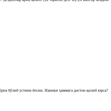
ўрпа бўлиб устини ёпсин. Наинки ҳаммага достон қилиб юрса?