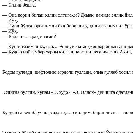
— Эллик бешга.
— Она қорни билан эллик олтига-да? Демак, камида эллик йил
— Йўқ.
— Ёмон йўлга юрганимни ёки бировни ҳақини еганимни кўрг
— Йўқ.
— Унда нега арақ ичасан?
— Кўп ичмайман-ку, ота… Энди, кеча меҳмонлар билан жинд
— Худою пайғамбар ҳаром қилган нарсани нега ичасан? Ахир, 
Бодом гуллади, шафтолию зардоли гуллади, олма гуллаб ҳосил 
Эсингда бўлсин, кўпам «Э, худо», «Э, Оллоҳ» дейишга одатлан
Бу дунёга келиб, уч нарсадан ҳазар қилдим: биринчиси — ти
Темирчи бўлиб пичоқ ясамадим, қурол ясамадим. Ўроғу кашкор