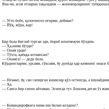
Яна-чи, асов отларни тақаладим — жониворларнинг туёққинала
— Усто бобо, қулоғингиз оғирми, дейман?
— Йўқ, жўра, кар!
Бир бола йиғлаб турган эди, бориб юпатмоқчи бўлдим.
— Ҳа,нима бўлди?
— Онам урди!
— Тўхта, қаёққа кетаяпсан?
— Онамга! — деди бола.
Кўрдингларми, урсаям, сўксаям, бу дунёда ҳар кимнинг онаси б
— Неъмат, бу, сан гапирган кишилар қўл остингда, а ишлайдим
— Ҳа.
— Санга бир гапни айтаман. Эсингда тут. Бошлиқ деган ўз жа
— Командирофкага нима иш билан келдинг?