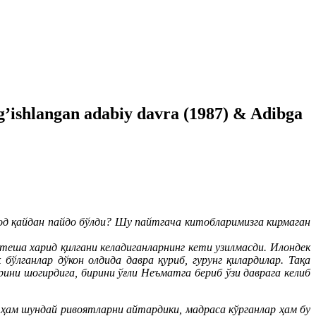
g’ishlangan adabiy davra (1987) & Adibga
од қайдан пайдо бўлди? Шу пайтгача китобларимизга кирмаган
теша харид қилгани келадиганларнинг кети узилмасди. Илондек
бўлганлар дўкон олдида давра қуриб, гурунг қилардилар. Тақа
ини шогирдига, бирини ўғли Неъматга бериб ўзи даврага келиб
 ҳам шундай ривоятларни айтардики, мадраса кўрганлар ҳам бу