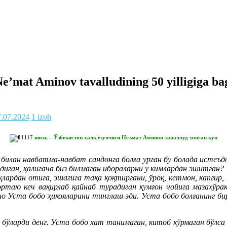
e’mat Aminov tavalludining 50 yilligiga ba
7.07.2024
1 izoh
17 июль – Ўзбекистон халқ ёзувчиси Неъмат Аминов таваллуд топган кун
билан навбатма-навбат сандонга болға урган бу болада истеъд
диган, ҳалигача биз билмаган ибораларни у кимлардан эшитган?
лардан отига, эшагига тақа қоқтиргани, ўроқ, кетмон, капгир, 
эртаю кеч вақирлаб қайнаб турадиган қумғон чойига мазахўрак 
но Уста бобо ҳикояларини тинглаш эди. Уста бобо болғанинг бир
бўларди денг. Уста бобо хат танимаган, китоб кўрмаган бўлса