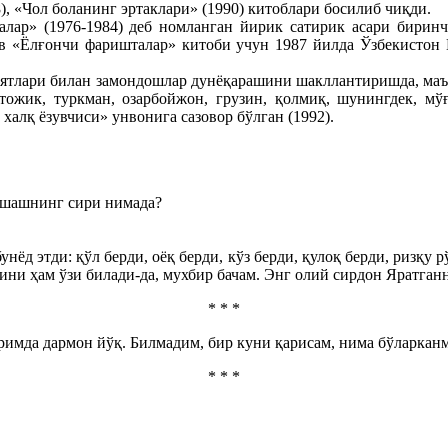
), «Чол боланинг эртаклари» (1990) китоблари босилиб чиқди.
лар» (1976-1984) деб номланган йирик сатирик асари биринчи
ов «Ёлғончи фаришталар» китоби учун 1987 йилда Ўзбекисто
коятлари билан замондошлар дунёқарашини шакллантиришда, ма
, тожик, туркман, озарбойжон, грузин, қолмиқ, шунингдек, мў
алқ ёзувчиси» унвонига сазовор бўлган (1992).
 яшашнинг сири нимада?
 этди: қўл берди, оёқ берди, кўз берди, қулоқ берди, ризқу р
ини ҳам ўзи билади-да, мухбир бачам. Энг олий сирдон Яратганн
* * *
римда дармон йўқ. Билмадим, бир куни қарисам, нима бўларкан
* * *