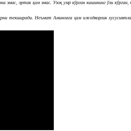
а эмас, эртак ҳам эмас. Узоқ умр кўрган кишининг ўзи кўрган, 
тларни текширади. Неъмат Аминовга ҳам ижодкорлик хусусиятл