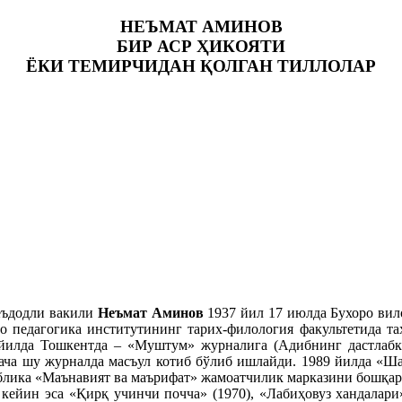
НЕЪМАТ АМИНОВ
БИР АСР ҲИКОЯТИ
ЁКИ ТЕМИРЧИДАН ҚОЛГАН ТИЛЛОЛАР
еъдодли вакили
Неъмат Аминов
1937 йил 17 июлда Бухоро вил
о педагогика институтининг тарих-филология факультетида та
йилда Тошкентда – «Муштум» журналига (Адибнинг дастлабк
гача шу журналда масъул котиб бўлиб ишлайди. 1989 йилда «
блика «Маънавият ва маърифат» жамоатчилик марказини бошқар
ейин эса «Қирқ учинчи почча» (1970), «Лабиҳовуз хандалари» 