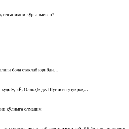
рақ ичганимни кўрганмисан?
пчилиги бола етаклаб юрибди…
, худо!», «Ё, Оллоҳ!» де. Шуниси тузукроқ…
ини қўлимга олмадим.
деҳқонлар ариқ қазиб, сув тарасин деб. Кў-ўп капгир ясадим.