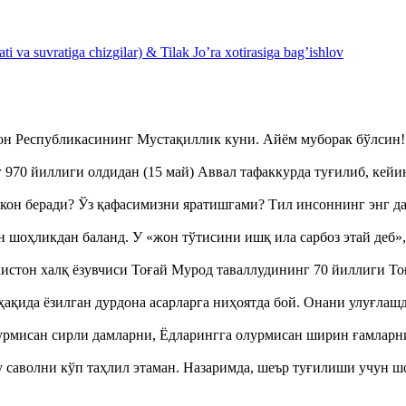
 va suvratiga chizgilar) & Tilak Jo’ra xotirasiga bag’ishlov
тон Республикасининг Мустақиллик куни. Айём муборак бўлси
970 йиллиги олдидан (15 май) Аввал тафаккурда туғилиб, кейи
кон беради? Ўз қафасимизни яратишгами? Тил инсоннинг энг д
оҳликдан баланд. У «жон тўтисини ишқ ила сарбоз этай деб
истон халқ ёзувчиси Тоғай Мурод таваллудининг 70 йиллиги 
ақида ёзилган дурдона асарларга ниҳоятда бой. Онани улуғла
урмисан сирли дамларни, Ёдларингга олурмисан ширин ғамларн
аволни кўп таҳлил этаман. Назаримда, шеър туғилиши учун 