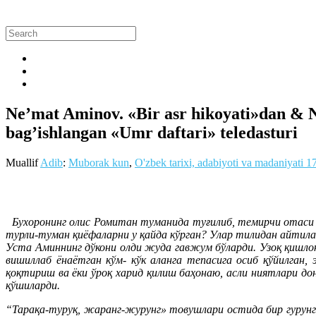
Ne’mat Aminov. «Bir asr hikoyati»dan & N
bag’ishlangan «Umr daftari» teledasturi
Muallif
Adib
:
Muborak kun
,
O'zbek tarixi, adabiyoti va madaniyati
1
Бухоронинг олис Ромитан туманида туғилиб, темирчи отаси 
турли-туман қиёфаларни у қайда кўрган? Улар тилидан айтила
Уста Аминнинг дўкони олди жуда гавжум бўларди. Узоқ қишлоқ
вишиллаб ёнаётган кўм- кўк аланга тепасига осиб қўйилган, 
қоқтириш ва ёки ўроқ харид қилиш баҳонаю, асли ниятлари до
қўшиларди.
“Тарақа-туруқ, жаранг-журунг» товушлари остида бир гурунг 