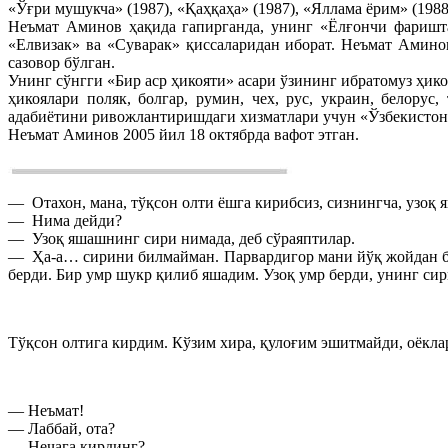
«Ўғри мушукча» (1987), «Қаҳқаҳа» (1987), «Яллама ёрим» (1988
Неъмат Аминов ҳақида гапирганда, унинг «Ёлғончи фаришта
«Елвизак» ва «Суварак» қиссаларидан иборат. Неъмат Амин
сазовор бўлган.
Унинг сўнгги «Бир аср ҳикояти» асари ўзининг ибратомуз ҳи
ҳикоялари поляк, болгар, румин, чех, рус, украин, белорус
адабиётини ривожлантиришдаги хизматлари учун «Ўзбекистон х
Неъмат Аминов 2005 йил 18 октябрда вафот этган.
— Отахон, мана, тўқсон олти ёшга кирибсиз, сизнингча, узоқ
— Нима дейди?
— Узоқ яшашнинг сири нимада, деб сўраяптилар.
— Ҳа-а… сирини билмайман. Парвардигор мани йўқ жойдан бунёд
берди. Бир умр шукр қилиб яшадим. Узоқ умр берди, унинг сир
Тўқсон олтига кирдим. Кўзим хира, қулоғим эшитмайди, оёкла
— Неъмат!
— Лаббай, ота?
— Нечага кирдинг?