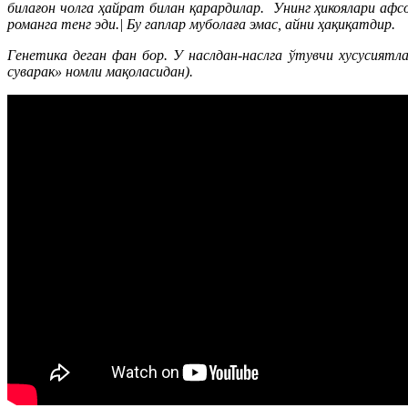
билағон чолга ҳайрат билан қарардилар. Унинг ҳикоялари афсон
романга тенг эди.| Бу гаплар муболаға эмас, айни ҳақиқатдир.
Генетика деган фан бор. У наслдан-наслга ўтувчи хусусия
суварак» номли мақоласидан).