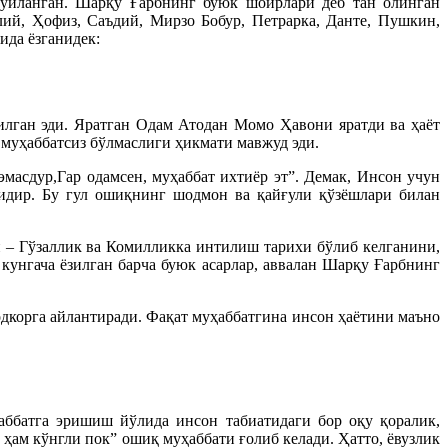
 куйланган. Шарқу Ғарбнинг буюк шоирлари деб тан олинган
лий, Ҳофиз, Саъдий, Мирзо Бобур, Петрарка, Данте, Пушкин,
ида ёзганидек:
илган эди. Яратган Одам Атодан Момо Ҳавони яратди ва ҳаёт
муҳаббатсиз бўлмаслиги ҳикмати мавжуд эди.
масдур,Гар одамсен, муҳаббат ихтиёр эт”. Демак, Инсон учун
лидир. Бу гул ошиқнинг шодмон ва қайғули қўзёшлари билан
 – Гўзаллик ва Комилликка интилиш тарихи бўлиб келганини,
кунгача ёзилган барча буюк асарлар, аввалан Шарқу Ғарбнинг
дкорга айлантиради. Фақат муҳаббатгина инсон ҳаётини маъно
аббатга эришиш йўлида инсон табиатидаги бор оқу қоралик,
ҳам кўнгли пок” ошиқ муҳаббати ғолиб келади. Ҳатто, ёвузлик