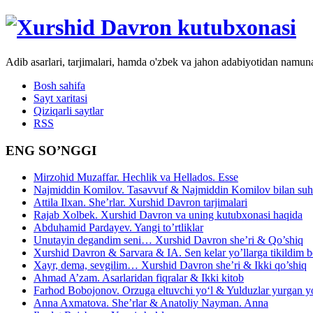
Adib asarlari, tarjimalari, hamda o'zbek va jahon adabiyotidan namun
Bosh sahifa
Sayt xaritasi
Qiziqarli saytlar
RSS
ENG SO’NGGI
Mirzohid Muzaffar. Hechlik va Hellados. Esse
Najmiddin Komilov. Tasavvuf & Najmiddin Komilov bilan suhb
Attila Ilxan. She’rlar. Xurshid Davron tarjimalari
Rajab Xolbek. Xurshid Davron va uning kutubxonasi haqida
Abduhamid Pardayev. Yangi to’rtliklar
Unutayin degandim seni… Xurshid Davron she’ri & Qo’shiq
Xurshid Davron & Sarvara & IA. Sen kelar yo’llarga tikildim
Xayr, dema, sevgilim… Xurshid Davron she’ri & Ikki qo’shiq
Ahmad A’zam. Asarlaridan fiqralar & Ikki kitob
Farhod Bobojonov. Orzuga eltuvchi yo‘l & Yulduzlar yurgan y
Anna Axmatova. She’rlar & Anatoliy Nayman. Anna