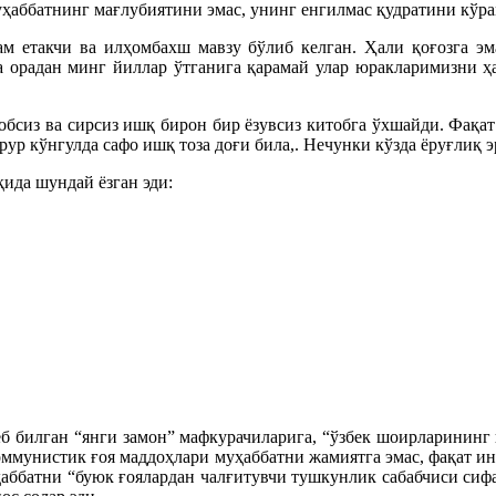
ҳаббатнинг мағлубиятини эмас, унинг енгилмас қудратини кўра
м етакчи ва илҳомбахш мавзу бўлиб келган. Ҳали қоғозга эм
а орадан минг йиллар ўтганига қарамай улар юракларимизни ҳа
робсиз ва сирсиз ишқ бирон бир ёзувсиз китобга ўхшайди. Фақа
Эрур кўнгулда сафо ишқ тоза доғи била,. Нечунки кўзда ёруғлиқ
ида шундай ёзган эди:
еб билган “янги замон” мафкурачиларига, “ўзбек шоирларининг
коммунистик ғоя маддоҳлари муҳаббатни жамиятга эмас, фақат и
уҳаббатни “буюк ғоялардан чалғитувчи тушкунлик сабабчиси си