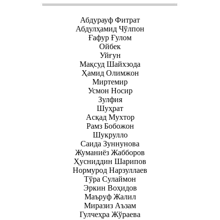
Абдурауф Фитрат
Абдулҳамид Чўлпон
Ғафур Ғулом
Ойбек
Уйғун
Мақсуд Шайхзода
Ҳамид Олимжон
Миртемир
Усмон Носир
Зулфия
Шуҳрат
Асқад Мухтор
Рамз Бобожон
Шукрулло
Саида Зуннунова
Жуманиёз Жабборов
Ҳусниддин Шарипов
Нормурод Нарзуллаев
Тўра Сулаймон
Эркин Воҳидов
Маъруф Жалил
Миразиз Аъзам
Гулчеҳра Жўраева