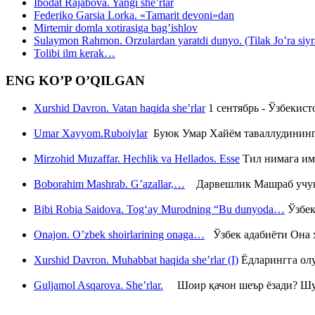
Ibodat Rajabova. Yangi she’rlar
Federiko Garsia Lorka. «Tamarit devoni»dan
Mirtemir domla xotirasiga bag’ishlov
Sulaymon Rahmon. Orzulardan yaratdi dunyo. (Tilak Jo’ra siyrati
Tolibi ilm kerak…
ENG KO’P O’QILGAN
Xurshid Davron. Vatan haqida she’rlar
1 сентябрь - Ўзбекис
Umar Xayyom.Ruboiylar
Буюк Умар Хайём таваллудининг 
Mirzohid Muzaffar. Hechlik va Hellados. Esse
Тил нимага им
Boborahim Mashrab. G’azallar,…
Дарвешлик Машраб учун ш
Bibi Robia Saidova. Tog‘ay Murodning “Bu dunyoda…
Ўзбек
Onajon. O’zbek shoirlarining onaga…
Ўзбек адабиёти Она ҳ
Xurshid Davron. Muhabbat haqida she’rlar (I)
Ёдларингга ол
Guljamol Asqarova. She’rlar.
Шоир қачон шеър ёзади? Шу с