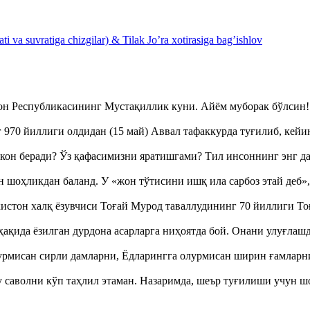
 va suvratiga chizgilar) & Tilak Jo’ra xotirasiga bag’ishlov
тон Республикасининг Мустақиллик куни. Айём муборак бўлси
970 йиллиги олдидан (15 май) Аввал тафаккурда туғилиб, кейи
кон беради? Ўз қафасимизни яратишгами? Тил инсоннинг энг д
оҳликдан баланд. У «жон тўтисини ишқ ила сарбоз этай деб
истон халқ ёзувчиси Тоғай Мурод таваллудининг 70 йиллиги 
ақида ёзилган дурдона асарларга ниҳоятда бой. Онани улуғла
урмисан сирли дамларни, Ёдларингга олурмисан ширин ғамларн
аволни кўп таҳлил этаман. Назаримда, шеър туғилиши учун 