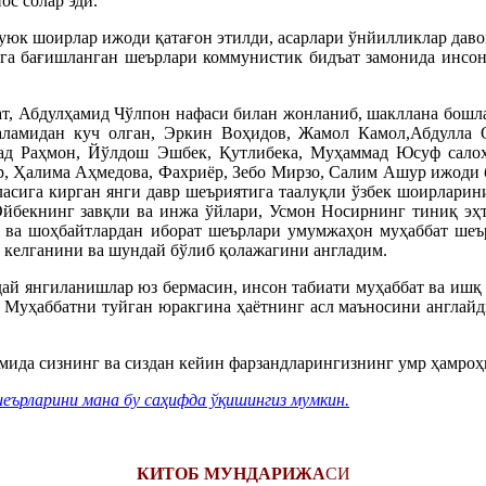
ос солар эди.
буюк шоирлар ижоди қатағон этилди, асарлари ўнйилликлар дав
атга бағишланган шеърлари коммунистик бидъат замонида инсон
ат, Абдулҳамид Чўлпон нафаси билан жонланиб, шакллана бошл
аламидан куч олган, Эркин Воҳидов, Жамол Камол,Абдулла
ад Раҳмон, Йўлдош Эшбек, Қутлибека, Муҳаммад Юсуф салоҳ
, Ҳалима Аҳмедова, Фахриёр, Зебо Мирзо, Салим Ашур ижоди б
ласига кирган янги давр шеъриятига таалуқли ўзбек шоирлари
 Ойбекнинг завқли ва инжа ўйлари, Усмон Носирнинг тиниқ э
н ва шоҳбайтлардан иборат шеърлари умумжаҳон муҳаббат шеър
б келганини ва шундай бўлиб қолажагини англадим.
ндай янгиланишлар юз бермасин, инсон табиати муҳаббат ва ишқ
. Муҳаббатни туйган юракгина ҳаётнинг асл маъносини англай
омида сизнинг ва сиздан кейин фарзандларингизнинг умр ҳамро
ърларини мана бу саҳифда ўқишингиз мумкин.
КИТОБ МУНДАРИЖА
СИ