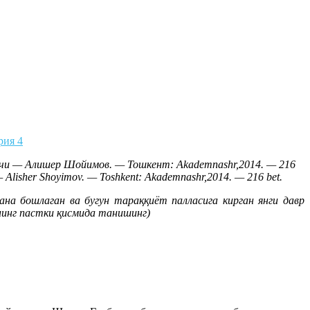
рия 4
вчи — Алишер Шойимов. — Тошкент: Akademnashr,2014. — 216
 — Alisher Shoyimov. — Toshkent: Akademnashr,2014. — 216 bet.
 бошлаган ва бугун тараққиёт палласига кирган янги давр
нинг пастки қисмида танишинг)