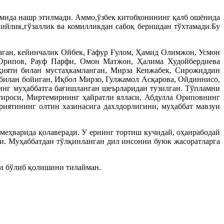
омида нашр этилмади. Аммо,ўзбек китобхонининг қалб ошёнида
ийлик,гўзаллик ва комилликдан сабоқ беришдан тўхтамади.Бу
аган, кейинчалик Ойбек, Ғафур Ғулом, Ҳамид Олимжон, Усмон
 Орипов, Рауф Парфи, Омон Матжон, Ҳалима Худойбердиева
ияти билан мустаҳкамланган, Мирза Кенжабек, Сирожиддин
илан бойиган, Иқбол Мирзо, Гулжамол Асқарова, Ойдиннисо,
нинг муҳаббатга бағишланган шеърларидан тузилган. Тўпламни
ҳтироси, Миртемирнинг ҳайратли ялласи, Абдулла Ориповнинг
иятининг олтин хазинасига дахлдорлигини, муҳаббат мавзуи
 меҳварида қолаверади. У ернинг тортиш кучидай, оҳанрабодай
ди. Муҳаббатдан тўлқинланган дил инсонни буюк жасоратларга
ҳи бўлиб қолишини тилайман.