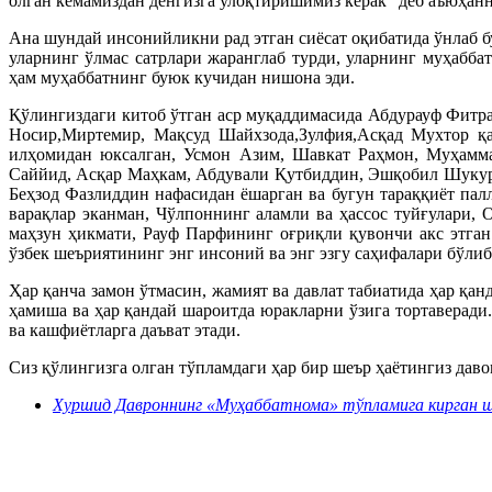
олган кемамиздан денгизга улоқтиришимиз керак” деб аъюҳанн
Ана шундай инсонийликни рад этган сиёсат оқибатида ўнлаб 
уларнинг ўлмас сатрлари жаранглаб турди, уларнинг муҳабб
ҳам муҳаббатнинг буюк кучидан нишона эди.
Қўлингиздаги китоб ўтган аср муқаддимасида Абдурауф Фитр
Носир,Миртемир, Мақсуд Шайхзода,Зулфия,Асқад Мухтор қ
илҳомидан юксалган, Усмон Азим, Шавкат Раҳмон, Муҳамм
Саййид, Асқар Маҳкам, Абдували Қутбиддин, Эшқобил Шукур
Беҳзод Фазлиддин нафасидан ёшарган ва бугун тараққиёт пал
варақлар эканман, Чўлпоннинг аламли ва ҳассос туйғулари,
маҳзун ҳикмати, Рауф Парфининг оғриқли қувончи акс этга
ўзбек шеъриятининг энг инсоний ва энг эзгу саҳифалари бўли
Ҳар қанча замон ўтмасин, жамият ва давлат табиатида ҳар қа
ҳамиша ва ҳар қандай шароитда юракларни ўзига тортаверади
ва кашфиётларга даъват этади.
Сиз қўлингизга олган тўпламдаги ҳар бир шеър ҳаётингиз дав
Хуршид Давроннинг «Муҳаббатнома» тўпламига кирган ше