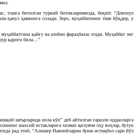
миз.
ас, тошга битилган туркий битикларимизда, беқиёс “Девонул
ли-ҳануз ҳаяжонга солади. Зеро, муҳаббатнинг ёши йўқдир, у
т муҳаббатгина қайғу ва азобни фараҳбахш этади. Муҳаббат энг
 эрур қароғи била…”
 ишқий шеърларида нола кўп” деб айтилган ғаразли иддаоларга
нсоннинг шахсий истакларига хизмат қилувчи оҳу воҳлар, бутун
фатида рад этиб, “Алишер Навоийларни буюк истиқбол сари йўл