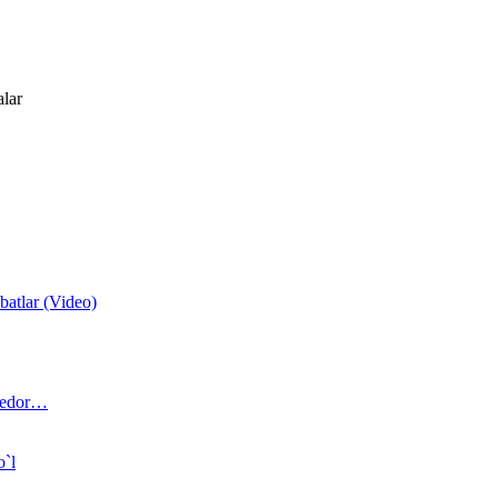
alar
atlar (Video)
 bedor…
o`l