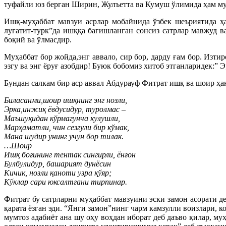
туфайли юз берган Ширин, Жулъетта ва Кумуш ўлимида ҳам му
Ишқ-муҳаббат мавзуи асрлар мобайнида ўзбек шеъриятида ҳа
луғатит-турк”да ишққа бағишланган сонсиз сатрлар мавжуд в
боқий ва ўлмасдир.
Муҳаббат бор жойда,энг аввало, сир бор, дарду ғам бор. Изти
эзгу ва энг ёруғ азобдир! Буюк бобомиз хитоб этганларидек:” 
Бундан салкам бир аср аввал Абдурауф Фитрат ишқ ва шоир ҳақ
Биласанми,шоир ишқнинг энг нозли,
Эрка,инжиқ ёвдусидур, туролмас –
Маъшуқидан кўрмагунча кулушли,
Марҳаматли, чин сезгули бир кўмак,
Мана шудир унинг учун бор тилак.
…Шоир
Ишқ боғининг тентак сингирли, ёнғон
Булбулидур, башарият дунёсин
Кичик, нозли қаноти узра қўяр;
Кўклар сари юксалтгани тирпинар.
Фитрат бу сатрларни муҳаббат мавзуини эски замон асорати д
қарата ёзган эди. “Янги замон”нинг чарм камзулли воизлари, 
мумтоз адабиёт ана шу оҳу воҳдан иборат деб даъво қилар, м