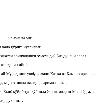
н! Энг азиз ва энг…
н қалб қўрига йўғрилган…
аҳшатли эринчоқлиги эмасмиди? Биз дунёни аввал…
», жандани кийиб…
Тоғай Муроднинг ушбу романи Кафка ва Камю асарлари…
шда, мадҳ этишда ижодкорларимиз чин…
и, Ёқиб қўйиб тун қўйнида ёки шамларни Мени ёдга…
шоир руҳини…