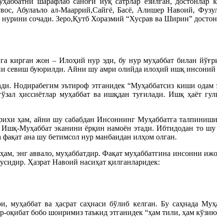
уҳаббатни шарафлаб саноғи йўқ сатрлар ёзилган, достонлар
вос, Абулаъло ал-Мааррий,Сайгё, Басё, Алишер Навоий, Фузу
т нурини сочади. Зеро,Қутб Хоразмий “Хусрав ва Ширин” достон
га кирган жон – Илоҳий нур эди, бу нур муҳаббат билан йўғр
ни севиш буюрилди. Айни шу амри олийда илоҳий ишқ инсоний 
ди. Нодирабегим эътироф этганидек “Муҳаббатсиз киши одам э
 гўзал ҳиссиётлар муҳаббат ва ишқдан туғилади. Ишқ ҳаёт гу
арихи ҳам, айни шу сабабдан Инсоннинг Муҳаббатга талпиниши
т Ишқ-Муҳаббат эканини ёрқин намоён этади. Ибтидодан то шу 
 фақат ана шу бетимсол нур манбаидан илҳом олган.
ҳам, энг аввало, муҳаббатдир. Фақат муҳаббатгина инсонни ижо
усидир. Ҳазрат Навоий насиҳат қилганларидек:
, муҳаббат ва ҳасрат саҳнаси бўлиб келган. Бу саҳнада Муҳ
-оқибат бобо шоиримиз таъкид этганидек “ҳам тили, ҳам кўзию 