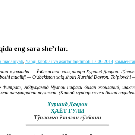
a eng sara she’rlar.
va madaniyati
,
Yangi kitoblar va asarlar taqdimoti
17.06.2014
коммента
боши муаллифи — Ўзбекистон халқ шоири Хуршид Даврон. Тўпло
oshi muallifi — O’zbekiston xalq shoiri Xurshid Davron. To’plovchi
трат, Абдулҳамид Чўлпон нафаси билан жонланиб, шакллана
нган шеърларидан тузилган. (Китоб мундарижаси билан саҳифа
Хуршид Даврон
ҲАЁТ ГУЛИ
Тўпламга ёзилган сўзбоши