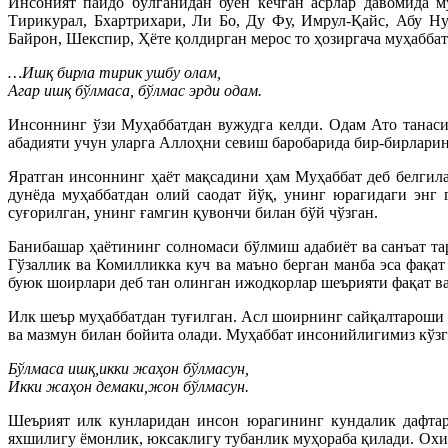
Инсоният пайдо бўлганидан буён кечган асрлар давомида м
Тирикурал, Бхартрихари, Ли Бо, Ду Фу, Имрул-Қайс, Абу Ну
Байрон, Шекспир, Ҳёте қолдирган мерос то ҳозиргача муҳабба
…Ишқ бирла тирик ушбу олам,
Агар ишқ бўлмаса, бўлмас эрди одам.
Инсоннинг ўзи Муҳаббатдан вужудга келди. Одам Ато танаси
абадияти учун уларга Аллоҳни севиш баробарида бир-бирлари
Яратган инсоннинг ҳаёт мақсадини ҳам Муҳаббат деб белгила
дунёда муҳаббатдан олий саодат йўқ, унинг юрагидаги энг
суғорилган, унинг ғамгин қувончи билан бўй чўзган.
Банибашар ҳаётининг солномаси бўлмиш адабиёт ва санъат т
Гўзаллик ва Комилликка куч ва маъно берган манба эса фақа
буюк шоирлари деб тан олинган ижодкорлар шеърияти фақат ва
Илк шеър муҳаббатдан туғилган. Асл шоирнинг сайқалтароши 
ва мазмун билан бойита олади. Муҳаббат инсонийлигимиз кўзг
Бўлмаса ишқ,икки жаҳон бўлмасун,
Икки жаҳон демаки,жон бўлмасун.
Шеърият илк кунларидан инсон юрагининг кундалик дафтари
яхшилигу ёмонлик, юксаклигу тубанлик муҳораба қилади. Охир