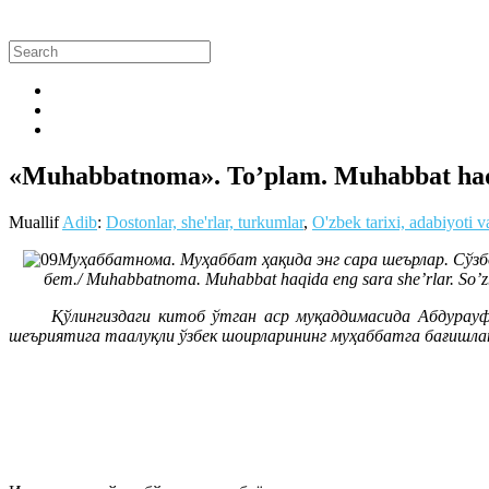
«Muhabbatnoma». To’plam. Muhabbat haqid
Muallif
Adib
:
Dostonlar, she'rlar, turkumlar
,
O'zbek tarixi, adabiyoti 
Муҳаббатнома. Муҳаббат ҳақида энг сара шеърлар. Сўз
бет./ Muhabbatnoma. Muhabbat haqida eng sara she’rlar. So’zb
Қўлингиздаги китоб ўтган аср муқаддимасида Абдурауф Фи
шеъриятига таалуқли ўзбек шоирларининг муҳаббатга бағишла