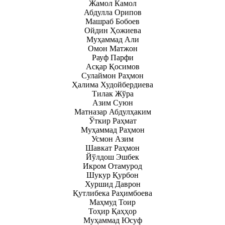
Жамол Камол
Абдулла Орипов
Машраб Бобоев
Ойдин Ҳожиева
Муҳаммад Али
Омон Матжон
Рауф Парфи
Асқар Қосимов
Сулаймон Раҳмон
Ҳалима Худойбердиева
Тилак Жўра
Азим Суюн
Матназар Абдулҳаким
Ўткир Раҳмат
Муҳаммад Раҳмон
Усмон Азим
Шавкат Раҳмон
Йўлдош Эшбек
Икром Отамурод
Шукур Қурбон
Хуршид Даврон
Қутлибека Раҳимбоева
Маҳмуд Тоир
Тоҳир Қаҳҳор
Муҳаммад Юсуф