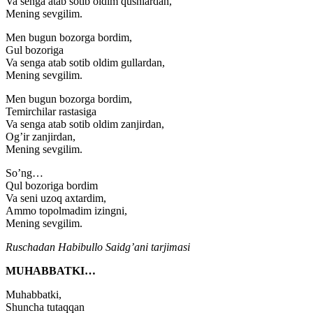
Va senga atab sotib oldim qushlardan,
Mening sevgilim.
Men bugun bozorga bordim,
Gul bozoriga
Va senga atab sotib oldim gullardan,
Mening sevgilim.
Men bugun bozorga bordim,
Temirchilar rastasiga
Va senga atab sotib oldim zanjirdan,
Og’ir zanjirdan,
Mening sevgilim.
So’ng…
Qul bozoriga bordim
Va seni uzoq axtardim,
Ammo topolmadim izingni,
Mening sevgilim.
Ruschadan Habibullo Saidg’ani tarjimasi
MUHABBATKI…
Muhabbatki,
Shuncha tutaqqan