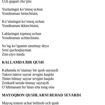
Uch gugurt cho’pin:
Yuzlaringni ko’rmoq uchun
Yondiraman birinchisini,
Ko’zlaringni ko’rmoq uchun
Yondiraman ikkinchisini,
Lablaringni topmoq uchun
Yondiraman uchinchisini.
So’ng ko’rganim unutmay deya
Seni quchoqlayman
Zim-ziyo tunda
KALLAMDA BIR QUSH
Kallamda to’xtamay bir qush sayraydi
Takror-takror sayrar sevgim haqida
Tinim bilmay sayrar sevgim haqida
Zerikarli tarzda tinmay sayraydi
O’ldirmasam bo’lmas erta tong otsa
MAYOQBON QUSHLARNI BEHAD SEVARDI
Mayoq tomon uchar behisob och qush