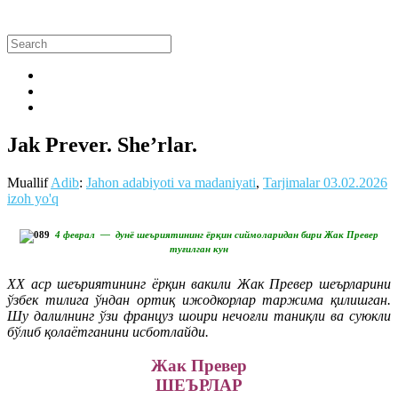
Jak Prever. She’rlar.
Muallif
Adib
:
Jahon adabiyoti va madaniyati
,
Tarjimalar
03.02.2026
izoh yo'q
4 феврал — дунё шеъриятининг ёрқин сиймоларидан бири Жак Превер
туғилган кун
ХХ аср шеъриятининг ёрқин вакили Жак Превер шеърларини
ўзбек тилига ўндан ортиқ ижодкорлар таржима қилишган.
Шу далилнинг ўзи француз шоири нечоғли таниқли ва суюкли
бўлиб қолаётганини исботлайди.
Жак Превер
ШЕЪРЛАР