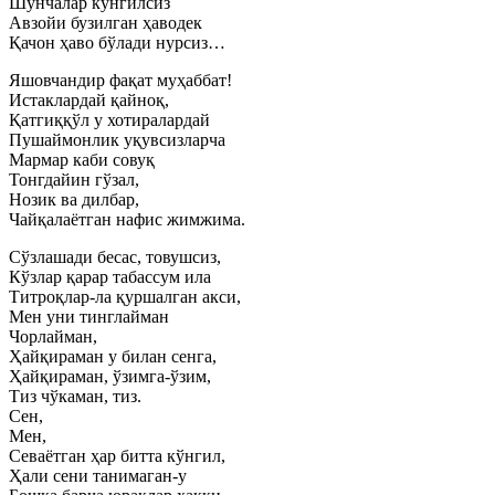
Шунчалар кўнгилсиз
Авзойи бузилган ҳаводек
Қачон ҳаво бўлади нурсиз…
Яшовчандир фақат муҳаббат!
Истаклардай қайноқ,
Қатгиққўл у хотиралардай
Пушаймонлик уқувсизларча
Мармар каби совуқ
Тонгдайин гўзал,
Нозик ва дилбар,
Чайқалаётган нафис жимжима.
Сўзлашади бесас, товушсиз,
Кўзлар қарар табассум ила
Титроқлар-ла қуршалган акси,
Мен уни тинглайман
Чорлайман,
Ҳайқираман у билан сенга,
Ҳайқираман, ўзимга-ўзим,
Тиз чўкаман, тиз.
Сен,
Мен,
Севаётган ҳар битта кўнгил,
Ҳали сени танимаган-у