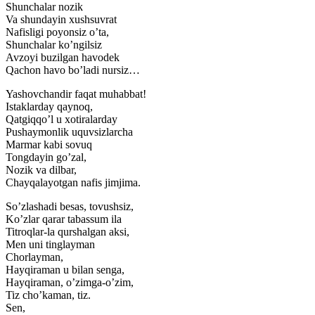
Shunchalar nozik
Va shundayin xushsuvrat
Nafisligi poyonsiz o’ta,
Shunchalar ko’ngilsiz
Avzoyi buzilgan havodek
Qachon havo bo’ladi nursiz…
Yashovchandir faqat muhabbat!
Istaklarday qaynoq,
Qatgiqqo’l u xotiralarday
Pushaymonlik uquvsizlarcha
Marmar kabi sovuq
Tongdayin go’zal,
Nozik va dilbar,
Chayqalayotgan nafis jimjima.
So’zlashadi besas, tovushsiz,
Ko’zlar qarar tabassum ila
Titroqlar-la qurshalgan aksi,
Men uni tinglayman
Chorlayman,
Hayqiraman u bilan senga,
Hayqiraman, o’zimga-o’zim,
Tiz cho’kaman, tiz.
Sen,