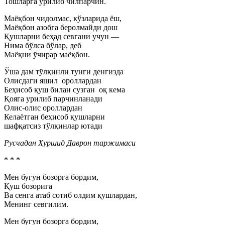
Тошларга урилиб чилпарчин.
Маёқбон чидолмас, кўзларида ёш,
Маёқбон азобга беролмайди дош
Қушларни беҳад севгани учун
—
Нима бўлса бўлар, деб
Маёқни ўчирар маёқбон.
Ўша дам тўлқинли тунги денгизда
Олисдаги яшил ороллардан
Беҳисоб қуш билан сузган оқ кема
Қояга урилиб парчинланади
Олис-олис ороллардан
Келаётган беҳисоб қушларни
шафқатсиз тўлқинлар ютади
Русчадан Хуршид Даврон таржимаси
* * *
Мен бугун бозорга бордим,
Қуш бозорига
Ва сенга атаб сотиб олдим қушлардан,
Менинг севгилим.
Мен бугун бозорга бордим,