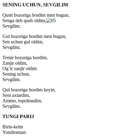
SENING UCHUN, SEVGILIM
Qush bozoriga bordim men bugun,
Senga deb qush oldim,
Sevgilim.
Gul bozoriga bordim men bugun,
Sen uchun gul oldim,
Sevgilim.
Temir bozoriga bordim,
Zanjir oldim,
Og’ir zanjir oldim
Sening uchun,
Sevgilim.
Qul bozoriga bordim keyin,
Seni axtardim,
Ammo, topolmadim,
Sevgilim.
TUNGI PARIJ
Birin-ketin
Yondiraman