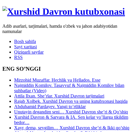
Adib asarlari, tarjimalari, hamda o'zbek va jahon adabiyotidan
namunalar
Bosh sahifa
Sayt xaritasi
Qiziqarli saytlar
RSS
ENG SO’NGGI
Mirzohid Muzaffar. Hechlik va Hellados. Esse
Najmiddin Komilov. Tasavvuf & Najmiddin Komilov bilan
suhbatlar (Video)
Attila Ilxan. She’rlar. Xurshid Davron tarjimalari
Rajab Xolbek. Xurshid Davron va uning kutubxonasi haqida
Abduhamid Pardayev. Yangi to’rtliklar
Unutayin degandim seni… Xurshid Davron she’ri & Qo’shiq
Xurshid Davron & Sarvara & IA. Sen kelar yo’llarga tikildim
bedor…
Xayr, dema, sevgilim… Xurshid Davron she’ri & Ikki qo’shiq