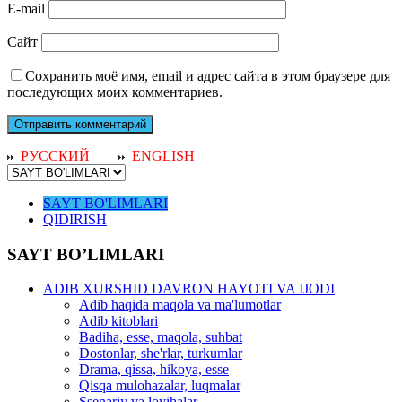
E-mail
Сайт
Сохранить моё имя, email и адрес сайта в этом браузере для
последующих моих комментариев.
РУССКИЙ
ENGLISH
SAYT BO'LIMLARI
QIDIRISH
SAYT BO’LIMLARI
ADIB XURSHID DAVRON HAYOTI VA IJODI
Adib haqida maqola va ma'lumotlar
Adib kitoblari
Badiha, esse, maqola, suhbat
Dostonlar, she'rlar, turkumlar
Drama, qissa, hikoya, esse
Qisqa mulohazalar, luqmalar
Ssenariy va loyihalar