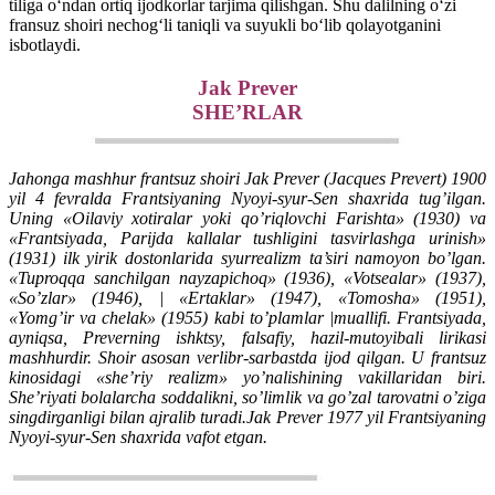
tiliga oʻndan ortiq ijodkorlar tarjima qilishgan. Shu dalilning oʻzi
fransuz shoiri nechogʻli taniqli va suyukli boʻlib qolayotganini
isbotlaydi.
Jak Prever
SHE’RLAR
Jahonga mashhur frantsuz shoiri Jak Prever (Jacques Prevert) 1900
yil 4 fevralda Frantsiyaning Nyoyi-syur-Sen shaxrida tug’ilgan.
Uning «Oilaviy xotiralar yoki qo’riqlovchi Farishta» (1930) va
«Frantsiyada, Parijda kallalar tushligini tasvirlashga urinish»
(1931) ilk yirik dostonlarida syurrealizm ta’siri namoyon bo’lgan.
«Tuproqqa sanchilgan nayzapichoq» (1936), «Votsealar» (1937),
«So’zlar» (1946), | «Ertaklar» (1947), «Tomosha» (1951),
«Yomg’ir va chelak» (1955) kabi to’plamlar |muallifi. Frantsiyada,
ayniqsa, Preverning ishktsy, falsafiy, hazil-mutoyibali lirikasi
mashhurdir. Shoir asosan verlibr-sarbastda ijod qilgan. U frantsuz
kinosidagi «she’riy realizm» yo’nalishining vakillaridan biri.
She’riyati bolalarcha soddalikni, so’limlik va go’zal tarovatni o’ziga
singdirganligi bilan ajralib turadi.Jak Prever 1977 yil Frantsiyaning
Nyoyi-syur-Sen shaxrida vafot etgan.