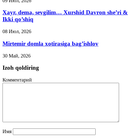
09 Июл, 2026
Xayr, dema, sevgilim… Xurshid Davron she’ri &
Ikki qo’shiq
08 Июл, 2026
Mirtemir domla xotirasiga bag’ishlov
30 Май, 2026
Izoh qoldiring
Комментарий
Имя