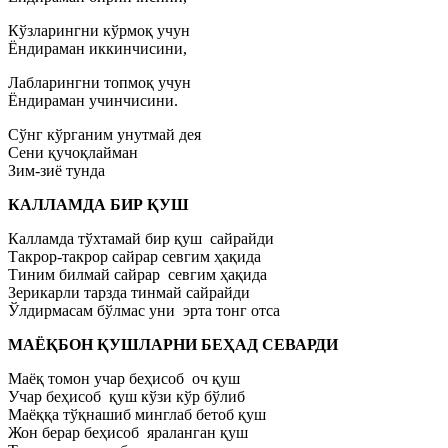
Кўзларингни кўрмоқ учун
Ёндираман иккинчисини,
Лабларингни топмоқ учун
Ёндираман учинчисини.
Сўнг кўрганим унутмай дея
Сени қучоқлайман
Зим-зиё тунда
КАЛЛАМДА БИР ҚУШ
Калламда тўхтамай бир қуш сайрайди
Такрор-такрор сайрар севгим ҳақида
Тиним билмай сайрар севгим ҳақида
Зерикарли тарзда тинмай сайрайди
Ўлдирмасам бўлмас уни эрта тонг отса
МАЁҚБОН ҚУШЛАРНИ БЕҲАД СЕВАРДИ
Маёқ томон учар беҳисоб оч қуш
Учар беҳисоб қуш кўзи кўр бўлиб
Маёққа тўқнашиб минглаб бетоб қуш
Жон берар беҳисоб яраланган қуш