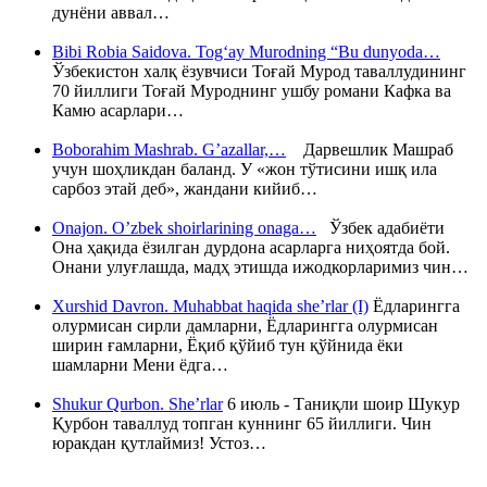
дунёни аввал…
Bibi Robia Saidova. Tog‘ay Murodning “Bu dunyoda…
Ўзбекистон халқ ёзувчиси Тоғай Мурод таваллудининг
70 йиллиги Тоғай Муроднинг ушбу романи Кафка ва
Камю асарлари…
Boborahim Mashrab. G’azallar,…
Дарвешлик Машраб
учун шоҳликдан баланд. У «жон тўтисини ишқ ила
сарбоз этай деб», жандани кийиб…
Onajon. O’zbek shoirlarining onaga…
Ўзбек адабиёти
Она ҳақида ёзилган дурдона асарларга ниҳоятда бой.
Онани улуғлашда, мадҳ этишда ижодкорларимиз чин…
Xurshid Davron. Muhabbat haqida she’rlar (I)
Ёдларингга
олурмисан сирли дамларни, Ёдларингга олурмисан
ширин ғамларни, Ёқиб қўйиб тун қўйнида ёки
шамларни Мени ёдга…
Shukur Qurbon. She’rlar
6 июль - Таниқли шоир Шукур
Қурбон таваллуд топган куннинг 65 йиллиги. Чин
юракдан қутлаймиз! Устоз…