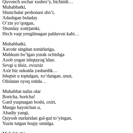
Quvonch sochar xushro’y, bichimli…
Muhabbatki,
Shunchalar peshonasi sho’r,
Adashgan boladay
O’zin yo’qotgan,
Shunday xotirjamki,
Hech vaqt yengilmagan pahlavon kabi…
Muhabbatki,
Xavotir singitan tomirlariga,
Mahkum bo’lgan yurak ochishga
Azob yegan ishqtayog’idan.
Sevgi u tilsiz, ovozsiz
Axir biz sukutda yashardik…
Ishqtsir u toptalgan, xo’rlangan, unut,
Olislatan oyoq ostida…
Muhabbat nafas olar
Boricha, boricha!
Gard yuqmagan boshi, oxiri,
Mangu hayotchan u,
Abadiy yangi,
Quyosh nurlaridan gul-gul to’yingan,
Yuzin tutgan boqiy umidga.