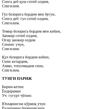
Сенга деб қуш сотиб олдим,
Севгилим.
Гул бозорига бордим мен бугун,
Сенга деб гул сотиб олдим,
Севгилим.
Темир бозорига бордим мен кейин,
Занжир сотиб олдим,
Оғир занжир олдим
Сенинг учун,
Севгилим.
Қул бозорига бордим кейин,
Сени ахтардим,
Аммо, тополмадим сени,
Севгилим.
ТУНГИ ПАРИЖ
Бирин-кетин
Ёндираман
Уч гугурт чўпин:
Юзларингни кўрмоқ учун
Ёндираман биринчисини,