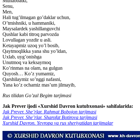
Muhabbatki,
Senu,
Men,
Hali tug’ilmagan go’daklar uchun,
O’tmishniki, u hammaniki,
Maysalardek yashillanguvchi
Qushlar kabi titroq parvozda
Lovullagan yozdir u asli.
Ketayapmiz uzoq yo’l bosib,
Qaytmoqlikka yana shu yo’ldan,
Uxlab, uyg’onishga
Unutmoq va keksaymoq
Ko’rinmas na olam, na gulgun
Quyosh… Ko’z yumamiz,
Qarshilaymiz so’nggi nafasni,
Yana ko’z ochamiz mas’um jilmayib,
Rus tilidan Go’zal Begim tarjimasi
Jak Prever ijodi «Xurshid Davron kutubxonasi» sahifalarida:
Jak Prever. She’rlar. Rahmat Bobojon tarjimasi
Jak Prever. She’rlar. Sharofat Botirova tarjimasi
Xurshid Davron. Yevropa va rus sheriyatidan tarjimalar