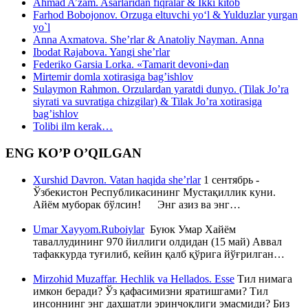
Ahmad A’zam. Asarlaridan fiqralar & Ikki kitob
Farhod Bobojonov. Orzuga eltuvchi yo‘l & Yulduzlar yurgan
yo`l
Anna Axmatova. She’rlar & Anatoliy Nayman. Anna
Ibodat Rajabova. Yangi she’rlar
Federiko Garsia Lorka. «Tamarit devoni»dan
Mirtemir domla xotirasiga bag’ishlov
Sulaymon Rahmon. Orzulardan yaratdi dunyo. (Tilak Jo’ra
siyrati va suvratiga chizgilar) & Tilak Jo’ra xotirasiga
bag’ishlov
Tolibi ilm kerak…
ENG KO’P O’QILGAN
Xurshid Davron. Vatan haqida she’rlar
1 сентябрь -
Ўзбекистон Республикасининг Мустақиллик куни.
Айём муборак бўлсин! Энг азиз ва энг…
Umar Xayyom.Ruboiylar
Буюк Умар Хайём
таваллудининг 970 йиллиги олдидан (15 май) Аввал
тафаккурда туғилиб, кейин қалб қўрига йўғрилган…
Mirzohid Muzaffar. Hechlik va Hellados. Esse
Тил нимага
имкон беради? Ўз қафасимизни яратишгами? Тил
инсоннинг энг даҳшатли эринчоқлиги эмасмиди? Биз