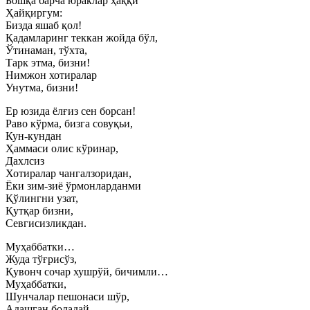
Бошқа барча юраклар ҳаққи
Ҳайқиргум:
Бизда яшаб қол!
Қадамларинг теккан жойда бўл,
Ўтинаман, тўхта,
Тарк этма, бизни!
Нимжон хотиралар
Унутма, бизни!
Ер юзида ёлғиз сен борсан!
Раво кўрма, бизга совуқьи,
Кун-кундан
Ҳаммаси олис кўринар,
Дахлсиз
Хотиралар чангалзоридан,
Ёки зим-зиё ўрмонларданми
Қўлингни узат,
Қутқар бизни,
Севгисизликдан.
Муҳаббатки…
Жуда тўғрисўз,
Қувонч сочар хушрўй, бичимли…
Муҳаббатки,
Шунчалар пешонаси шўр,
Адашган боладай