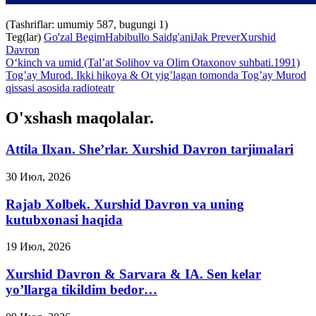
(Tashriflar: umumiy 587, bugungi 1)
Teg(lar)
Go'zal Begim
Habibullo Saidg'ani
Jak Prever
Xurshid
Davron
O‘kinch va umid (Tal’at Solihov va Olim Otaxonov suhbati.1991)
Tog’ay Murod. Ikki hikoya & Ot yig’lagan tomonda Tog’ay Murod
qissasi asosida radioteatr
O'xshash maqolalar.
Attila Ilxan. She’rlar. Xurshid Davron tarjimalari
30 Июл, 2026
Rajab Xolbek. Xurshid Davron va uning
kutubxonasi haqida
19 Июл, 2026
Xurshid Davron & Sarvara & IA. Sen kelar
yo’llarga tikildim bedor…