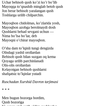
Uchar behisob qush ko’zi ko’r bo’lib
Mayoqqa to’qnashib minglab betob qush
Jon berar behisob yaralangan qush
Toshlarga urilib chilparchin.
Mayoqbon chidolmas, ko’zlarida yosh,
Mayoqbon azobga berolmaydi dosh
Qushlarni behad sevgani uchun
—
Nima bo’lsa bo’lar, deb
Mayoqni o’chirar mayoqbon.
O’sha dam to’lqinli tungi dengizda
Olisdagi yashil orollardan
Behisob qush bilan suzgan oq kema
Qoyaga urilib parchinlanadi
Olis-olis orollardan
Kelayotgan behisob qushlarni
shafqatsiz to’lqinlar yutadi
Ruschadan Xurshid Davron tarjimasi
* * *
Men bugun bozorga bordim,
Qush bozoriga