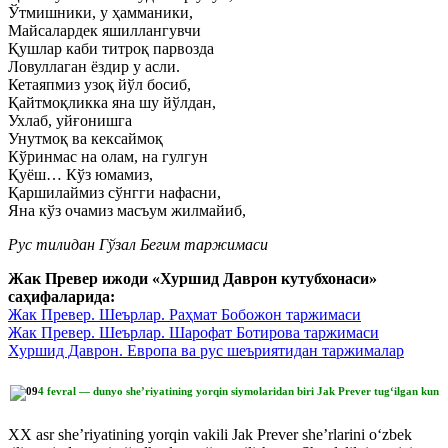
Ўтмишники, у ҳамманики,
Майсалардек яшиллангувчи
Қушлар каби титроқ парвозда
Ловуллаган ёздир у асли.
Кетаяпмиз узоқ йўл босиб,
Қайтмоқликка яна шу йўлдан,
Ухлаб, уйғонишга
Унутмоқ ва кексаймоқ
Кўринмас на олам, на гулгун
Қуёш… Кўз юмамиз,
Қаршилаймиз сўнгги нафасни,
Яна кўз очамиз масъум жилмайиб,
Рус тилидан Гўзал Бегим таржимаси
Жак Превер ижоди «Хуршид Даврон кутубхонаси»
саҳифаларида:
Жак Превер. Шеърлар. Раҳмат Бобожон таржимаси
Жак Превер. Шеърлар. Шарофат Ботирова таржимаси
Хуршид Даврон. Европа ва рус шеъриятидан таржималар
4 fevral — dunyo she’riyatining yorqin siymolaridan biri Jak Prever tug‘ilgan kun
XX asr sheʼriyatining yorqin vakili Jak Prever sheʼrlarini oʻzbek