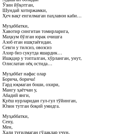
Ўзин йўқотган,
Шундай хотиржамки,
Ҳеч вақт енгилмаган паҳлавон каби…
Муҳаббатки,
Хавотир сингитан томирларига,
Маҳкум бўлган юрак очишга
Азоб еган ишқтаёғидан.
Севги у тилсиз, овозсиз
Ахир биз сукутда яшардик…
Ишқцир у топталган, хўрланган, унут,
Олислатан оёқ остида…
Муҳаббат нафас олар
Борича, борича!
Гард юқмаган боши, охири,
Мангу ҳаётчан у,
Абадий янги,
Қуёш нурларидан гул-гул тўйинган,
Юзин тутган боқий умидга.
Муҳаббатки,
Сену,
Мен,
Ҳали туғилмаган гўдаклар учун,