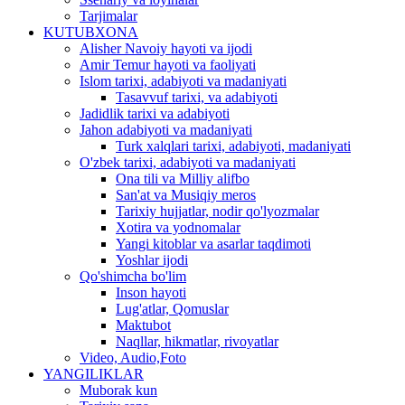
Tarjimalar
KUTUBXONA
Alisher Navoiy hayoti va ijodi
Amir Temur hayoti va faoliyati
Islom tarixi, adabiyoti va madaniyati
Tasavvuf tarixi, va adabiyoti
Jadidlik tarixi va adabiyoti
Jahon adabiyoti va madaniyati
Turk xalqlari tarixi, adabiyoti, madaniyati
O'zbek tarixi, adabiyoti va madaniyati
Ona tili va Milliy alifbo
San'at va Musiqiy meros
Tarixiy hujjatlar, nodir qo'lyozmalar
Xotira va yodnomalar
Yangi kitoblar va asarlar taqdimoti
Yoshlar ijodi
Qo'shimcha bo'lim
Inson hayoti
Lug'atlar, Qomuslar
Maktubot
Naqllar, hikmatlar, rivoyatlar
Video, Audio,Foto
YANGILIKLAR
Muborak kun