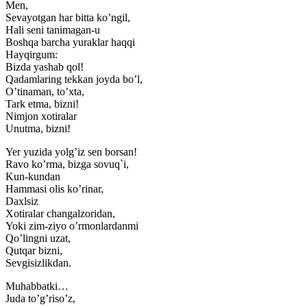
Men,
Sevayotgan har bitta ko’ngil,
Hali seni tanimagan-u
Boshqa barcha yuraklar haqqi
Hayqirgum:
Bizda yashab qol!
Qadamlaring tekkan joyda bo’l,
O’tinaman, to’xta,
Tark etma, bizni!
Nimjon xotiralar
Unutma, bizni!
Yer yuzida yolg’iz sen borsan!
Ravo ko’rma, bizga sovuq`i,
Kun-kundan
Hammasi olis ko’rinar,
Daxlsiz
Xotiralar changalzoridan,
Yoki zim-ziyo o’rmonlardanmi
Qo’lingni uzat,
Qutqar bizni,
Sevgisizlikdan.
Muhabbatki…
Juda to’g’riso’z,