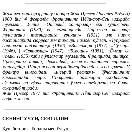
Жаҳонга машҳур француз шоири Жак Превер (Jacques Prévert)
1900 йил 4 февралда Франциянинг Нёйи-сюр-Сен шахрида
туғилган. Унинг «Оилавий хотиралар ёки қўриқловчи
Фаришта» (1930) ва «Францияда, Парижда каллалар
тушлигини тасвирлашга уриниш» (1931) илк йирик
достонларида сюрреализм таъсири намоён бўлган. «Тупроққа
санчилган найзапичоқ» (1936), «Воцеалар» (1937), «Сўзлар»
(1946), | «Эртаклар» (1947), «Томоша» (1951), «Ёмғир ва
челак» (1955) каби тўпламлар |муаллифи. Францияда, айниқса,
Превернинг ишкцй, фалсафий, ҳазил-мутойибали лирикаси
машҳурдир. Шоир асосан верлибр-сарбастда ижод қилган. У
француз киносидаги «шеърий реализм» йўналишининг
вакилларидан бири. Шеърияти болаларча соддаликни,
сўлимлик ва гўзал тароватни ўзига сингдирганлиги билан
ажралиб туради.
Жак Превер 1977 йил Франциянинг Нёйи-сюр-Сен шахрида
вафот этган.
СЕНИНГ УЧУН, СЕВГИЛИМ
Қуш бозорига бордим мен бугун,