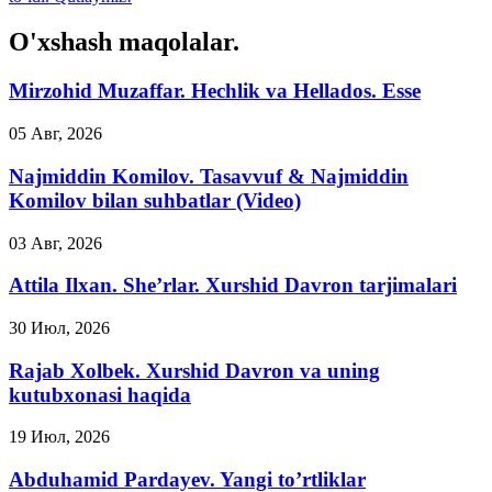
O'xshash maqolalar.
Mirzohid Muzaffar. Hechlik va Hellados. Esse
05 Авг, 2026
Najmiddin Komilov. Tasavvuf & Najmiddin
Komilov bilan suhbatlar (Video)
03 Авг, 2026
Attila Ilxan. She’rlar. Xurshid Davron tarjimalari
30 Июл, 2026
Rajab Xolbek. Xurshid Davron va uning
kutubxonasi haqida
19 Июл, 2026
Abduhamid Pardayev. Yangi to’rtliklar