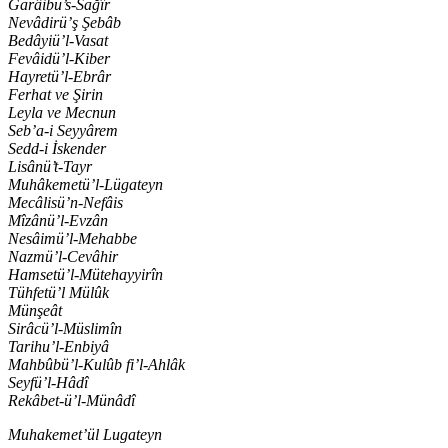
Garâibü’s-Sağîr
Nevâdirü’ş Şebâb
Bedâyiü’l-Vasat
Fevâidü’l-Kiber
Hayretü’l-Ebrâr
Ferhat ve Şirin
Leyla ve Mecnun
Seb’a-i Seyyârem
Sedd-i İskender
Lisânü’t-Tayr
Muhâkemetü’l-Lügateyn
Mecâlisü’n-Nefâis
Mîzânü’l-Evzân
Nesâimü’l-Mehabbe
Nazmü’l-Cevâhir
Hamsetü’l-Mütehayyirîn
Tühfetü’l Mülûk
Münşeât
Sirâcü’l-Müslimîn
Tarihu’l-Enbiyâ
Mahbûbü’l-Kulûb fi’l-Ahlâk
Seyfü’l-Hâdî
Rekâbet-ü’l-Münâdî
Muhakemet’ül Lugateyn