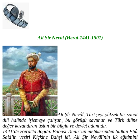
Ali Şir Nevai (Herat-1441-1501)
Ali Şîr Nevâî, Türkçeyi yüksek bir sanat
dili halinde işlemeye çalışan, bu görüşü savunan ve Türk diline
değer kazandıran üstün bir bilgin ve devlet adamıdır.
1441’de Herat’ta doğdu. Babası Timur’un meliklerinden Sultan Ebû
Said’in veziri Kiçkine Bahşi idi. Ali Şîr Nevâî’nin ilk eğitimini