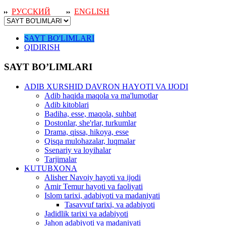
РУССКИЙ
ENGLISH
SAYT BO'LIMLARI
QIDIRISH
SAYT BO’LIMLARI
ADIB XURSHID DAVRON HAYOTI VA IJODI
Adib haqida maqola va ma'lumotlar
Adib kitoblari
Badiha, esse, maqola, suhbat
Dostonlar, she'rlar, turkumlar
Drama, qissa, hikoya, esse
Qisqa mulohazalar, luqmalar
Ssenariy va loyihalar
Tarjimalar
KUTUBXONA
Alisher Navoiy hayoti va ijodi
Amir Temur hayoti va faoliyati
Islom tarixi, adabiyoti va madaniyati
Tasavvuf tarixi, va adabiyoti
Jadidlik tarixi va adabiyoti
Jahon adabiyoti va madaniyati