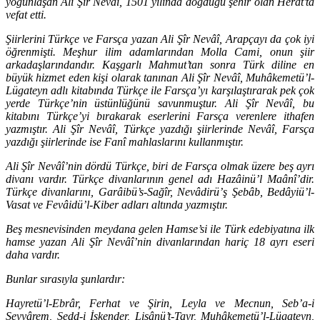
yoğunlaşan Ali Şîr Nevâî, 1501 yılında doğduğu şehir olan Herat’ta
vefat etti.
Şiirlerini Türkçe ve Farsça yazan Ali Şîr Nevâî, Arapçayı da çok iyi
öğrenmişti. Meşhur ilim adamlarından Molla Cami, onun şiir
arkadaşlarındandır. Kaşgarlı Mahmut’tan sonra Türk diline en
büyük hizmet eden kişi olarak tanınan Ali Şîr Nevâî, Muhâkemetü’l-
Lügateyn adlı kitabında Türkçe ile Farsça’yı karşılaştırarak pek çok
yerde Türkçe’nin üstünlüğünü savunmuştur. Ali Şîr Nevâî, bu
kitabını Türkçe’yi bırakarak eserlerini Farsça verenlere ithafen
yazmıştır. Ali Şîr Nevâî, Türkçe yazdığı şiirlerinde Nevâî, Farsça
yazdığı şiirlerinde ise Fanî mahlaslarını kullanmıştır.
Ali Şîr Nevâî’nin dördü Türkçe, biri de Farsça olmak üzere beş ayrı
divanı vardır. Türkçe divanlarının genel adı Hazâinü’l Maânî’dir.
Türkçe divanlarını, Garâibü’s-Sağîr, Nevâdirü’ş Şebâb, Bedâyiü’l-
Vasat ve Fevâidü’l-Kiber adları altında yazmıştır.
Beş mesnevisinden meydana gelen Hamse’si ile Türk edebiyatına ilk
hamse yazan Ali Şîr Nevâî’nin divanlarından hariç 18 ayrı eseri
daha vardır.
Bunlar sırasıyla şunlardır:
Hayretü’l-Ebrâr, Ferhat ve Şirin, Leyla ve Mecnun, Seb’a-i
Seyyârem, Sedd-i İskender, Lisânü’t-Tayr, Muhâkemetü’l-Lügateyn,