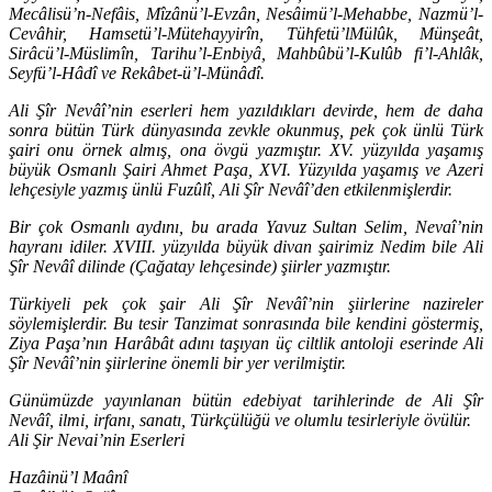
Mecâlisü’n-Nefâis, Mîzânü’l-Evzân, Nesâimü’l-Mehabbe, Nazmü’l-
Cevâhir, Hamsetü’l-Mütehayyirîn, Tühfetü’lMülûk, Münşeât,
Sirâcü’l-Müslimîn, Tarihu’l-Enbiyâ, Mahbûbü’l-Kulûb fi’l-Ahlâk,
Seyfü’l-Hâdî ve Rekâbet-ü’l-Münâdî.
Ali Şîr Nevâî’nin eserleri hem yazıldıkları devirde, hem de daha
sonra bütün Türk dünyasında zevkle okunmuş, pek çok ünlü Türk
şairi onu örnek almış, ona övgü yazmıştır. XV. yüzyılda yaşamış
büyük Osmanlı Şairi Ahmet Paşa, XVI. Yüzyılda yaşamış ve Azeri
lehçesiyle yazmış ünlü Fuzûlî, Ali Şîr Nevâî’den etkilenmişlerdir.
Bir çok Osmanlı aydını, bu arada Yavuz Sultan Selim, Nevaî’nin
hayranı idiler. XVIII. yüzyılda büyük divan şairimiz Nedim bile Ali
Şîr Nevâî dilinde (Çağatay lehçesinde) şiirler yazmıştır.
Türkiyeli pek çok şair Ali Şîr Nevâî’nin şiirlerine nazireler
söylemişlerdir. Bu tesir Tanzimat sonrasında bile kendini göstermiş,
Ziya Paşa’nın Harâbât adını taşıyan üç ciltlik antoloji eserinde Ali
Şîr Nevâî’nin şiirlerine önemli bir yer verilmiştir.
Günümüzde yayınlanan bütün edebiyat tarihlerinde de Ali Şîr
Nevâî, ilmi, irfanı, sanatı, Türkçülüğü ve olumlu tesirleriyle övülür.
Ali Şir Nevai’nin Eserleri
Hazâinü’l Maânî