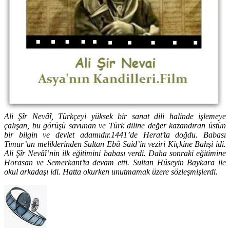
Ali Şîr Nevâî, Türkçeyi yüksek bir sanat dili halinde işlemeye
çalışan, bu görüşü savunan ve Türk diline değer kazandıran üstün
bir bilgin ve devlet adamıdır.1441’de Herat’ta doğdu. Babası
Timur’un meliklerinden Sultan Ebû Said’in veziri Kiçkine Bahşi idi.
Ali Şîr Nevâî’nin ilk eğitimini babası verdi. Daha sonraki eğitimine
Horasan ve Semerkant’ta devam etti. Sultan Hüseyin Baykara ile
okul arkadaşı idi. Hatta okurken unutmamak üzere sözleşmişlerdi.