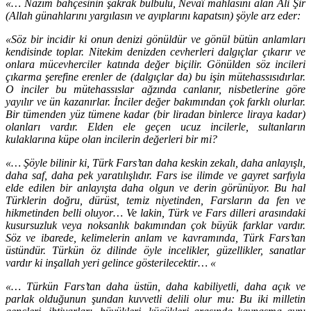
«… Nazım bahçesinin şakrak bülbülü, Nevaî mahlasını alan Ali Şir
(Allah günahlarını yargılasın ve ayıplarını kapatsın) şöyle arz eder:
«Söz bir incidir ki onun denizi gönüldür ve gönül bütün anlamları
kendisinde toplar. Nitekim denizden cevherleri dalgıçlar çıkarır ve
onlara mücevherciler katında değer biçilir. Gönülden söz incileri
çıkarma şerefine erenler de (dalgıçlar da) bu işin mütehassısıdırlar.
O inciler bu mütehassıslar ağzında canlanır, nisbetlerine göre
yayılır ve ün kazanırlar. İnciler değer bakımından çok farklı olurlar.
Bir tümenden yüz tümene kadar (bir liradan binlerce liraya kadar)
olanları vardır. Elden ele geçen ucuz incilerle, sultanların
kulaklarına küpe olan incilerin değerleri bir mi?
«… Şöyle bilinir ki, Türk Fars’tan daha keskin zekalı, daha anlayışlı,
daha saf, daha pek yaratılışlıdır. Fars ise ilimde ve gayret sarfıyla
elde edilen bir anlayışta daha olgun ve derin görünüyor. Bu hal
Türklerin doğru, dürüst, temiz niyetinden, Farsların da fen ve
hikmetinden belli oluyor… Ve lakin, Türk ve Fars dilleri arasındaki
kusursuzluk veya noksanlık bakımından çok büyük farklar vardır.
Söz ve ibarede, kelimelerin anlam ve kavramında, Türk Fars’tan
üstündür. Türkün öz dilinde öyle incelikler, güzellikler, sanatlar
vardır ki inşallah yeri gelince gösterilecektir… «
«… Türkün Fars’tan daha üstün, daha kabiliyetli, daha açık ve
parlak olduğunun şundan kuvvetli delili olur mu: Bu iki milletin