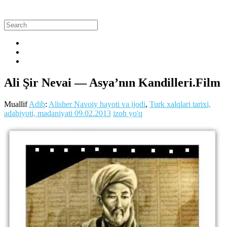
Ali Şir Nevai — Asya’nın Kandilleri.Film
Muallif
Adib
:
Alisher Navoiy hayoti va ijodi
,
Turk xalqlari tarixi,
adabiyoti, madaniyati
09.02.2013
izoh yo'q