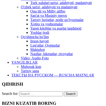
Turk xalqlari tarixi, adabiyoti, madaniyati
O'zbek tarixi, adabiyoti va madaniyati
Ona tili va Milliy alifbo
San'at va Musiqiy meros
Tarixiy hujjatlar, nodir qo'lyozmalar
Xotira va yodnomalar
Yangi kitoblar va asarlar taqdimoti
Yoshlar ijodi
Qo'shimcha bo'lim
Inson hayoti
Lug'atlar, Qomuslar
Maktubot
Naqllar, hikmatlar, rivoyatlar
Video, Audio,Foto
YANGILIKLAR
Muborak kun
Tarixiy sana
ТЕКСТЫ НА РУССКОМ — RUSCHA MATNLAR
QIDIRISH
Search for:
BIZNI KUZATIB BORING