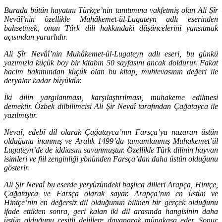
Burada bütün hayatını Türkçe’nin tanıtımına vakfetmiş olan Ali Şîr
Nevâî’nin özellikle Muhâkemet-ül-Lugateyn adlı eserinden
bahsetmek, onun Türk dili hakkındaki düşüncelerini yansıtmak
açısından yararlıdır.
Ali Şîr Nevâî’nin Muhâkemet-ül-Lugateyn adlı eseri, bu günkü
yazımızla küçük boy bir kitabın 50 sayfasını ancak doldurur. Fakat
hacim bakımından küçük olan bu kitap, muhtevasının değeri ile
deryalar kadar büyüktür.
İki dilin yargılanması, karşılaştırılması, muhakeme edilmesi
demektir. Özbek dilbilimcisi Ali Şir Nevaî tarafından Çağatayca ile
yazılmıştır.
Nevaî, edebî dil olarak Çağatayca’nın Farsça’ya nazaran üstün
olduğuna inanmış ve Aralık 1499’da tamamlanmış Muhakemet’ül
Lugateyn’de de iddiasını savunmuştur. Özellikle Türk dilinin hayvan
isimleri ve fiil zenginliği yönünden Farsça’dan daha üstün olduğunu
gösterir.
Ali Şir Nevaî bu eserde yeryüzündeki başlıca dilleri Arapça, Hintçe,
Çağatayca ve Farsça olarak sayar. Arapça’nın en üstün ve
Hintçe’nin en değersiz dil olduğunun bilinen bir gerçek olduğunu
ifade ettikten sonra, geri kalan iki dil arasında hangisinin daha
üstün olduğunu çeşitli delillere dayanarak münakaşa eder. Sonuç