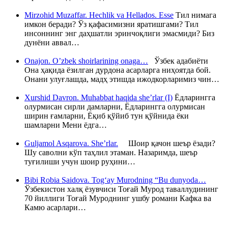
Mirzohid Muzaffar. Hechlik va Hellados. Esse
Тил нимага
имкон беради? Ўз қафасимизни яратишгами? Тил
инсоннинг энг даҳшатли эринчоқлиги эмасмиди? Биз
дунёни аввал…
Onajon. O’zbek shoirlarining onaga…
Ўзбек адабиёти
Она ҳақида ёзилган дурдона асарларга ниҳоятда бой.
Онани улуғлашда, мадҳ этишда ижодкорларимиз чин…
Xurshid Davron. Muhabbat haqida she’rlar (I)
Ёдларингга
олурмисан сирли дамларни, Ёдларингга олурмисан
ширин ғамларни, Ёқиб қўйиб тун қўйнида ёки
шамларни Мени ёдга…
Guljamol Asqarova. She’rlar.
Шоир қачон шеър ёзади?
Шу саволни кўп таҳлил этаман. Назаримда, шеър
туғилиши учун шоир руҳини…
Bibi Robia Saidova. Tog‘ay Murodning “Bu dunyoda…
Ўзбекистон халқ ёзувчиси Тоғай Мурод таваллудининг
70 йиллиги Тоғай Муроднинг ушбу романи Кафка ва
Камю асарлари…