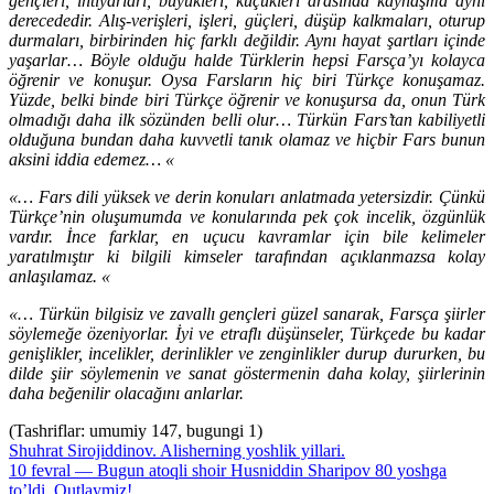
gençleri, ihtiyarları, büyükleri, küçükleri arasında kaynaşma aynı
derecededir. Alış-verişleri, işleri, güçleri, düşüp kalkmaları, oturup
durmaları, birbirinden hiç farklı değildir. Aynı hayat şartları içinde
yaşarlar… Böyle olduğu halde Türklerin hepsi Farsça’yı kolayca
öğrenir ve konuşur. Oysa Farsların hiç biri Türkçe konuşamaz.
Yüzde, belki binde biri Türkçe öğrenir ve konuşursa da, onun Türk
olmadığı daha ilk sözünden belli olur… Türkün Fars’tan kabiliyetli
olduğuna bundan daha kuvvetli tanık olamaz ve hiçbir Fars bunun
aksini iddia edemez… «
«… Fars dili yüksek ve derin konuları anlatmada yetersizdir. Çünkü
Türkçe’nin oluşumumda ve konularında pek çok incelik, özgünlük
vardır. İnce farklar, en uçucu kavramlar için bile kelimeler
yaratılmıştır ki bilgili kimseler tarafından açıklanmazsa kolay
anlaşılamaz. «
«… Türkün bilgisiz ve zavallı gençleri güzel sanarak, Farsça şiirler
söylemeğe özeniyorlar. İyi ve etraflı düşünseler, Türkçede bu kadar
genişlikler, incelikler, derinlikler ve zenginlikler durup dururken, bu
dilde şiir söylemenin ve sanat göstermenin daha kolay, şiirlerinin
daha beğenilir olacağını anlarlar.
(Tashriflar: umumiy 147, bugungi 1)
Shuhrat Sirojiddinov. Alisherning yoshlik yillari.
10 fevral — Bugun atoqli shoir Husniddin Sharipov 80 yoshga
to’ldi. Qutlaymiz!