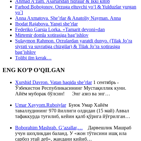
Ahmad A’zam. Asarlaridan fiqralar & Ikki kitob
Farhod Bobojonov. Orzuga eltuvchi yo‘l & Yulduzlar yurgan
yo`l
Anna Axmatova. She’rlar & Anatoliy Nayman. Anna
Ibodat Rajabova. Yangi she’rlar
Federiko Garsia Lorka. «Tamarit devoni»dan
Mirtemir domla xotirasiga bag’ishlov
Sulaymon Rahmon. Orzulardan yaratdi dunyo. (Tilak Jo’ra
siyrati va suvratiga chizgilar) & Tilak Jo’ra xotirasiga
bag’ishlov
Tolibi ilm kerak…
ENG KO’P O’QILGAN
Xurshid Davron. Vatan haqida she’rlar
1 сентябрь -
Ўзбекистон Республикасининг Мустақиллик куни.
Айём муборак бўлсин! Энг азиз ва энг…
Umar Xayyom.Ruboiylar
Буюк Умар Хайём
таваллудининг 970 йиллиги олдидан (15 май) Аввал
тафаккурда туғилиб, кейин қалб қўрига йўғрилган…
Boborahim Mashrab. G’azallar,…
Дарвешлик Машраб
учун шоҳликдан баланд. У «жон тўтисини ишқ ила
сарбоз этай деб», жандани кийиб…