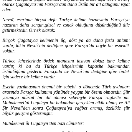
olarak Çağatayca’nın Farsça’dan daha üstün bir dil olduğunu ispat
eder.
Nevaî, eserinde birçok defa Türkçe kelime haznesinin Farsça’ya
nazaran daha zengin,güzel ve esnek olduğunu düşündüğünü dile
getirmektedir. Örnek olarak:
Birçok Çağatayca kelimenin üç, dört ya da daha fazla anlamı
vardır, lâkin Nevaî’nin dediğine göre Farsça’da böyle bir esneklik
yoktur.
Türkçe lehçelerinde ördek manasını taşıyan dokuz tane kelime
vardır, ki bu da Türkçe lehçelerinin kapasite bakımından
üstünlüğünü gösterir. Farsçada ise Nevaî’nin dediğine göre ördek
için sadece bir kelime vardır.
Eserin yazılmasının önemli bir sebebi, o dönemde Türk aydınları
arasında Farsça kullanımı yönünde yaygın bir özenti olmasıdır. Şiir
yazmaya müsait bir dil olması sebebiyle Farsça rağbette idi.
Muhakemet’ül Lugateyn bu bakımdan gerçekten etkili olmuş ve Ali
Şir Nevaî’den sonra Çağatayca’ya rağbet artmış, özellikle şiir
büyük gelişme göstermiştir.
Muhâkemet-ül-Lugateyn’den bazı cümleler: