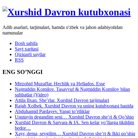
Adib asarlari, tarjimalari, hamda o'zbek va jahon adabiyotidan
namunalar
Bosh sahifa
Sayt xaritasi
Qiziqarli saytlar
RSS
ENG SO’NGGI
Mirzohid Muzaffar. Hechlik va Hellados. Esse
Najmiddin Komilov. Tasavvuf & Najmiddin Komilov bilan
suhbatlar (Video)
Attila Ilxan. She’rlar. Xurshid Davron tarjimalari
Rajab Xolbek. Xurshid Davron va uning kutubxonasi haqida
Abduhamid Pardayev. Yangi to’rtliklar
Unutayin degandim seni… Xurshid Davron she’ri & Qo’shiq
Xurshid Davron & Sarvara & IA. Sen kelar yo’llarga tikildim
bedor…
Xayr, dema, sevgilim… Xurshid Davron she’ri & Ikki qo’shiq