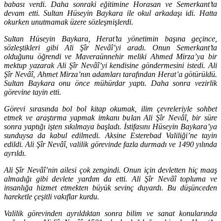
babası verdi. Daha sonraki eğitimine Horasan ve Semerkant’ta
devam etti. Sultan Hüseyin Baykara ile okul arkadaşı idi. Hatta
okurken unutmamak üzere sözleşmişlerdi.
Sultan Hüseyin Baykara, Herat’ta yönetimin başına geçince,
sözleştikleri gibi Ali Şîr Nevâî’yi aradı. Onun Semerkant’ta
olduğunu öğrendi ve Maveraünnehir meliki Ahmed Mirza’ya bir
mektup yazarak Ali Şîr Nevâî’yi kendisine göndermesini istedi. Ali
Şîr Nevâî, Ahmet Mirza’nın adamları tarafından Herat’a götürüldü.
Sultan Baykara onu önce mühürdar yaptı. Daha sonra vezirlik
görevine tayin etti.
Görevi sırasında bol bol kitap okumak, ilim çevreleriyle sohbet
etmek ve araştırma yapmak imkanı bulan Ali Şîr Nevâî, bir süre
sonra yaptığı işten sıkılmaya başladı. İstifasını Hüseyin Baykara’ya
sunduysa da kabul edilmedi. Aksine Esterebad Valiliği’ne tayin
edildi. Ali Şîr Nevâî, valilik görevinde fazla durmadı ve 1490 yılında
ayrıldı.
Ali Şîr Nevâî’nin ailesi çok zengindi. Onun için devletten hiç maaş
almadığı gibi devlete yardım da etti. Ali Şîr Nevâî topluma ve
insanlığa hizmet etmekten büyük sevinç duyardı. Bu düşünceden
hareketle çeşitli vakıflar kurdu.
Valilik görevinden ayrıldıktan sonra bilim ve sanat konularında