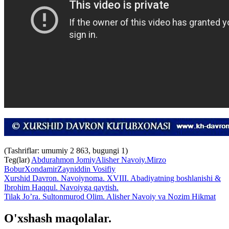
(Tashriflar: umumiy 2 863, bugungi 1)
Teg(lar)
Abdurahmon Jomiy
Alisher Navoiy.
Mirzo
Bobur
Xondamir
Zayniddin Vosifiy
Xurshid Davron. Navoiynoma. XVIII. Abadiyatning boshlanishi &
Ibrohim Haqqul. Navoiyga qaytish.
Tilak Jo’ra. Sultonmurod Olim. Alisher Navoiy va Nozim Hikmat
O'xshash maqolalar.