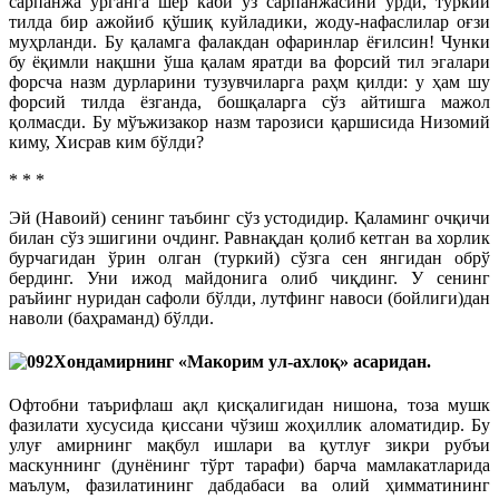
сарпанжа урганга шер каби ўз сарпанжасини урди, туркий
тилда бир ажойиб қўшиқ куйладики, жоду-нафаслилар оғзи
муҳрланди. Бу қаламга фалакдан офаринлар ёғилсин! Чунки
бу ёқимли нақшни ўша қалам яратди ва форсий тил эгалари
форсча назм дурларини тузувчиларга раҳм қилди: у ҳам шу
форсий тилда ёзганда, бошқаларга сўз айтишга мажол
қолмасди. Бу мўъжизакор назм тарозиси қаршисида Низомий
киму, Хисрав ким бўлди?
* * *
Эй (Навоий) сенинг таъбинг сўз устодидир. Қаламинг очқичи
билан сўз эшигини очдинг. Равнақдан қолиб кетган ва хорлик
бурчагидан ўрин олган (туркий) сўзга сен янгидан обрў
бердинг. Уни ижод майдонига олиб чиқдинг. У сенинг
раъйинг нуридан сафоли бўлди, лутфинг навоси (бойлиги)дан
наволи (баҳраманд) бўлди.
Хондамирнинг «Макорим ул-ахлоқ» асаридан.
Офтобни таърифлаш ақл қисқалигидан нишона, тоза мушк
фазилати хусусида қиссани чўзиш жоҳиллик аломатидир. Бу
улуғ амирнинг мақбул ишлари ва қутлуғ зикри рубъи
маскуннинг (дунёнинг тўрт тарафи) барча мамлакатларида
маълум, фазилатининг дабдабаси ва олий ҳимматининг