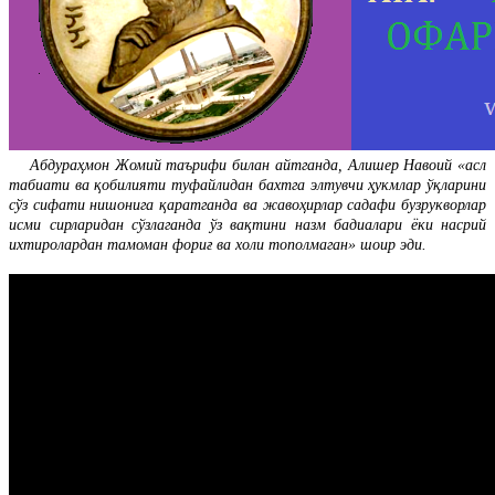
Абдураҳмон Жомий таърифи билан айтганда, Алишер Навоий «асл
табиати ва қобилияти туфайлидан бахтга элтувчи ҳукмлар ўқларини
сўз сифати нишонига қаратганда ва жавоҳирлар садафи бузрукворлар
исми сирларидан сўзлаганда ўз вақтини назм бадиалари ёки насрий
ихтиролардан тамоман фориғ ва холи тополмаган» шоир эди.