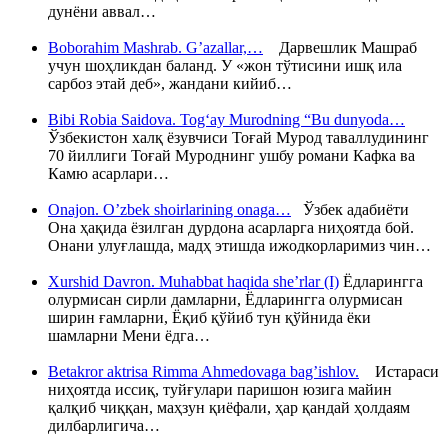
дунёни аввал…
Boborahim Mashrab. G’azallar,…
Дарвешлик Машраб
учун шоҳликдан баланд. У «жон тўтисини ишқ ила
сарбоз этай деб», жандани кийиб…
Bibi Robia Saidova. Tog‘ay Murodning “Bu dunyoda…
Ўзбекистон халқ ёзувчиси Тоғай Мурод таваллудининг
70 йиллиги Тоғай Муроднинг ушбу романи Кафка ва
Камю асарлари…
Onajon. O’zbek shoirlarining onaga…
Ўзбек адабиёти
Она ҳақида ёзилган дурдона асарларга ниҳоятда бой.
Онани улуғлашда, мадҳ этишда ижодкорларимиз чин…
Xurshid Davron. Muhabbat haqida she’rlar (I)
Ёдларингга
олурмисан сирли дамларни, Ёдларингга олурмисан
ширин ғамларни, Ёқиб қўйиб тун қўйнида ёки
шамларни Мени ёдга…
Betakror aktrisa Rimma Ahmedovaga bag’ishlov.
Истараси
ниҳоятда иссиқ, туйғулари паришон юзига майин
қалқиб чиққан, маҳзун қиёфали, ҳар қандай ҳолдаям
дилбарлигича…