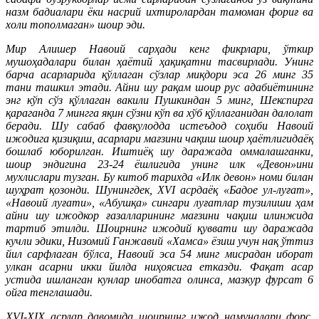
назм бадиалари ёки насрий ихтиролардан тамоман фориғ ва
холи тополмаган» шоир эди.
Мир Алишер Навоий сарҳади кенг фикрлари, ўткир
мушоҳадалари билан ҳаётий ҳақиқатни тасвирлади. Унинг
барча асарларида қўллаган сўзлар миқдори эса 26 минг 35
тани ташкил этади. Айни шу рақам шоир рус адабиётининг
энг кўп сўз қўллаган вакили Пушкиндан 5 минг, Шекспирга
қараганда 7 мингга яқин сўзни кўп ва хўб қўллаганидан далолат
беради. Шу сабаб фавқулодда истеъдод соҳиби Навоий
ижодига қизиқиш, асарлари мағзини чақиш шоир ҳаётлигидаёқ
бошлаб юборилган. Иштиёқ шу даражада оммалашганки,
шоир эндигина 23-24 ёшлигида унинг илк «Девон»ини
мухлислари тузган. Бу китоб тарихда «Илк девон» номи билан
шуҳрат қозонди. Шунингдек, XVI асрдаёқ «Бадое ул-луғат»,
«Навоий луғати», «Абушқа» сингари луғатлар тузилиши ҳам
айни шу ижодкор ғазалларининг мағзини чақиш илинжида
тартиб этилди. Шоирнинг ижодий қуввати шу даражада
кучли эдики, Низомий Ганжавий «Хамса» ёзиш учун нақ ўттиз
йил сарфлаган бўлса, Навоий эса 54 минг мисрадан иборат
улкан асарни икки йилда ниҳоясига етказди. Фақат асар
устида ишланган кунлар инобатга олинса, мазкур фурсат 6
ойга тенглашади.
XVI-XIX асрлар давомида шоирнинг ижод намуналари форс,