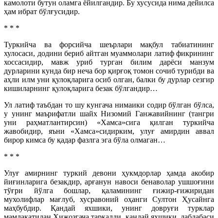
камолоти бутун оламга ёйилгандир. Бу хусусида нима дейилса
ҳам ибрат бўлғусидир.
* * *
Туркийча ва форсийча шеърлари мақбул табиатининг
хулосаси, додини бериб айтган муаммолари латиф фикрининг
хоссасидир, мавж уриб турган билим дарёси манзум
дурларини кунда бир неча бор қирғоқ томон сочиб турибди ва
аҳли илм уни қулоқларига осиб олган, балки бу дурлар сезгир
кишиларнинг қулоқларига безак бўлгандир…
Ул латиф таъбдан то шу кунгача нимаики содир бўлган бўлса,
у унинг маърифатли шайх Низомий Ганжавийнинг (тангри
уни раҳматлантирсин) «Хамса»сига қилган туркийча
жавобидир, яъни «Хамса»сидирким, улуғ амирдин аввал
бирор кимса бу қадар фазлга эга бўла олмаган…
* * *
Улуғ амирнинг туркий девони ҳукмдорлар ҳамда акобир
йиғинларига безакдир, арғанун навоси бенаволар ушшоғини
тўғри йўлга бошлар, қаламининг ғижир-ғижиридан
мухолифлар мағлуб, хусравоний оҳанги Султон Ҳусайнга
маҳбубдир. Қандай яхшики, унинг довруғи турклар
мамлакатидан Ҳижозгача тарқалди, қандай яхшики, дабдабаси