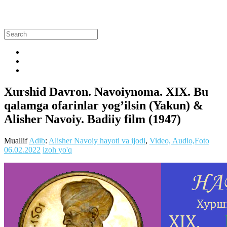
Xurshid Davron. Navoiynoma. XIX. Bu
qalamga ofarinlar yog’ilsin (Yakun) &
Alisher Navoiy. Badiiy film (1947)
Muallif
Adib
:
Alisher Navoiy hayoti va ijodi
,
Video, Audio,Foto
06.02.2022
izoh yo'q