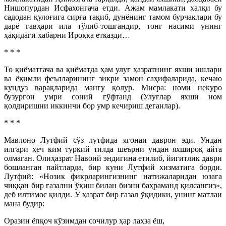
Нишопурдан Исфахонгача етди. Ажам мамлакати халқи бу
садодан қулоғига сирға тақиб, дунёнинг тамом бурчаклари бу
дарё гавҳари ила тўлиб-тошгандир, тонг насими унинг
ҳақидаги хабарни Ироққа етказди…
* * *
То қиёматгача ва қиёматда ҳам улуғ ҳазратнинг яхши ишлари
ва ёқимли феълларининг зикри замон саҳифаларида, кечаю
кундуз варақларида мангу қолур. Мисра: номи некуро
бузургон умри соний гўфтанд (Улуғлар яхши ном
қолдиришни иккинчи бор умр кечириш деганлар).
* * *
Мавлоно Лутфий сўз лутфида ягонаи даврон эди. Ундан
илгари ҳеч ким туркий тилда шеърни ундан яхшироқ айта
олмаган. Олиҳазрат Навоий эндигина етилиб, йигитлик даври
бошланган пайтларда, бир куни Лутфий хизматига борди.
Лутфий: «Нозик фикрларингизнинг натижаларидан юзага
чиққан бир ғазални ўқиш билан бизни баҳраманд қилсангиз»,
деб илтимос қилди. У ҳазрат бир ғазал ўқидики, унинг матлаи
мана будир:
Оразин ёпқоч кўзимдан сочилур ҳар лаҳза ёш,