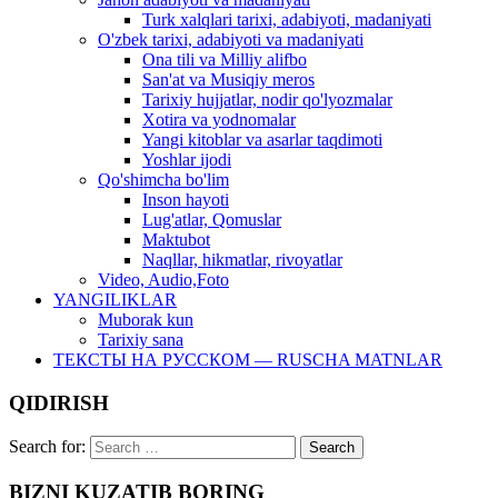
Turk xalqlari tarixi, adabiyoti, madaniyati
O'zbek tarixi, adabiyoti va madaniyati
Ona tili va Milliy alifbo
San'at va Musiqiy meros
Tarixiy hujjatlar, nodir qo'lyozmalar
Xotira va yodnomalar
Yangi kitoblar va asarlar taqdimoti
Yoshlar ijodi
Qo'shimcha bo'lim
Inson hayoti
Lug'atlar, Qomuslar
Maktubot
Naqllar, hikmatlar, rivoyatlar
Video, Audio,Foto
YANGILIKLAR
Muborak kun
Tarixiy sana
ТЕКСТЫ НА РУССКОМ — RUSCHA MATNLAR
QIDIRISH
Search for:
BIZNI KUZATIB BORING