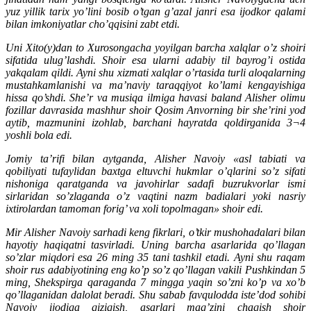
yuz yillik tarix yo’lini bosib o’tgan g’azal janri esa ijodkor qalami
bilan imkoniyatlar cho’qqisini zabt etdi.
Uni Xito(y)dan to Xurosongacha yoyilgan barcha xalqlar o’z shoiri
sifatida ulug’lashdi. Shoir esa ularni adabiy til bayrog’i ostida
yakqalam qildi. Ayni shu xizmati xalqlar o’rtasida turli aloqalarning
mustahkamlanishi va ma’naviy taraqqiyot ko’lami kengayishiga
hissa qo’shdi. She’r va musiqa ilmiga havasi baland Alisher olimu
fozillar davrasida mashhur shoir Qosim Anvorning bir she’rini yod
aytib, mazmunini izohlab, barchani hayratda qoldirganida 3¬4
yoshli bola edi.
Jomiy ta’rifi bilan aytganda, Alisher Navoiy «asl tabiati va
qobiliyati tufaylidan baxtga eltuvchi hukmlar o’qlarini so’z sifati
nishoniga qaratganda va javohirlar sadafi buzrukvorlar ismi
sirlaridan so’zlaganda o’z vaqtini nazm badialari yoki nasriy
ixtirolardan tamoman forig’ va xoli topolmagan» shoir edi.
Mir Alisher Navoiy sarhadi keng fikrlari, o’tkir mushohadalari bilan
hayotiy haqiqatni tasvirladi. Uning barcha asarlarida qo’llagan
so’zlar miqdori esa 26 ming 35 tani tashkil etadi. Ayni shu raqam
shoir rus adabiyotining eng ko’p so’z qo’llagan vakili Pushkindan 5
ming, Shekspirga qaraganda 7 mingga yaqin so’zni ko’p va xo’b
qo’llaganidan dalolat beradi. Shu sabab favqulodda iste’dod sohibi
Navoiy ijodiga qiziqish, asarlari mag’zini chaqish shoir