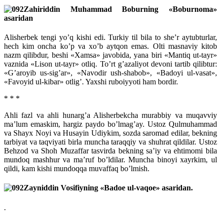
Zahiriddin Muhammad Boburning «Boburnoma»
asaridan
Alisherbek tengi yo’q kishi edi. Turkiy til bila to she’r aytubturlar,
hech kim oncha ko’p va xo’b aytqon emas. Olti masnaviy kitob
nazm qilibdur, beshi «Xamsa» javobida, yana biri «Mantiq ut-tayr»
vaznida «Lison ut-tayr» otliq. To’rt g’azaliyot devoni tartib qilibtur:
«G’aroyib us-sig’ar», «Navodir ush-shabob», «Badoyi ul-vasat»,
«Favoyid ul-kibar» otlig’. Yaxshi ruboiyyoti ham bordir.
* * *
Ahli fazl va ahli hunarg’a Alisherbekcha murabbiy va muqavviy
ma’lum emaskim, hargiz paydo bo’lmag’ay. Ustoz Qulmuhammad
va Shayx Noyi va Husayin Udiykim, sozda saromad edilar, bekning
tarbiyat va taqviyati birla muncha taraqqiy va shuhrat qildilar. Ustoz
Behzod va Shoh Muzaffar tasvirda bekning sa’iy va ehtimomi bila
mundoq mashhur va ma’ruf bo’ldilar. Muncha binoyi xayrkim, ul
qildi, kam kishi mundoqqa muvaffaq bo’lmish.
Zayniddin Vosifiyning «Badoe ul-vaqoe» asaridan.
.