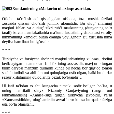
Xondamirning «Makorim ul-axloq» asaridan.
Oftobni ta’riflash aql qisqaligidan nishona, toza mushk fazilati
xususida qissani cho’zish johillik alomatidir. Bu ulug’ amirning
maqbul ishlari va qutlug’ zikri rub’i maskunning (dunyoning to’rt
tarafi) barcha mamlakatlarida ma’lum, fazilatining dabdabasi va oliy
himmatining kamoloti butun olamga yoyilgandir. Bu xususida nima
deyilsa ham ibrat bo’lg’usidir.
* * *
Turkiycha va forsiycha she’rlari maqbul tabiatining xulosasi, dodini
berib aytgan muammolari latif fikrining xossasidir, mavj urib turgan
bilim daryosi manzum durlarini kunda bir necha bor qirg’oq tomon
sochib turibdi va ahli ilm uni quloqlariga osib olgan, balki bu durlar
sezgir kishilarning quloqlariga bezak bo’lgandir…
Ul latif ta’bdan to shu kungacha nimaiki sodir bo’lgan bo’lsa, u
uning ma’rifatli shayx Nizomiy Ganjaviyning (tangri uni
rahmatlantirsin) «Xamsa»siga qilgan turkiycha javobidir, ya’ni
«Xamsa»sidirkim, ulug’ amirdin avval biror kimsa bu qadar fazlga
ega bo’la olmagan…
* * *