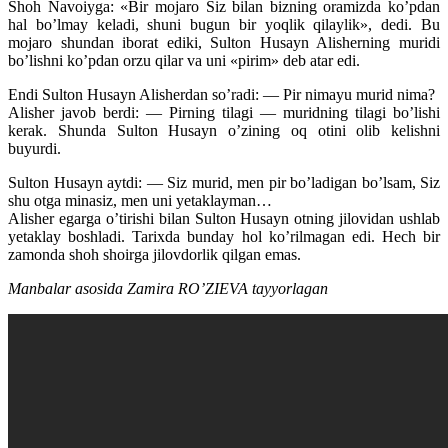
Shoh Navoiyga: «Bir mojaro Siz bilan bizning oramizda ko’pdan
hal bo’lmay keladi, shuni bugun bir yoqlik qilaylik», dedi. Bu
mojaro shundan iborat ediki, Sulton Husayn Alisherning muridi
bo’lishni ko’pdan orzu qilar va uni «pirim» deb atar edi.
Endi Sulton Husayn Alisherdan so’radi: — Pir nimayu murid nima?
Alisher javob berdi: — Pirning tilagi — muridning tilagi bo’lishi
kerak. Shunda Sulton Husayn o’zining oq otini olib kelishni
buyurdi.
Sulton Husayn aytdi: — Siz murid, men pir bo’ladigan bo’lsam, Siz
shu otga minasiz, men uni yetaklayman…
Alisher egarga o’tirishi bilan Sulton Husayn otning jilovidan ushlab
yetaklay boshladi. Tarixda bunday hol ko’rilmagan edi. Hech bir
zamonda shoh shoirga jilovdorlik qilgan emas.
Manbalar asosida Zamira RO’ZIEVA tayyorlagan