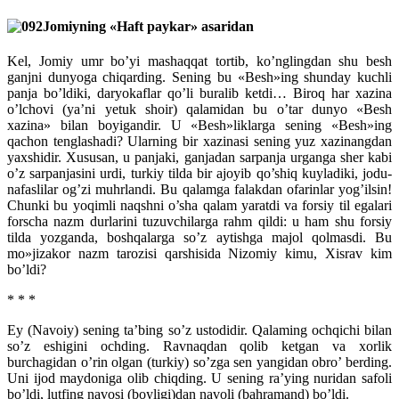
Jomiyning «Haft paykar» asaridan
Kel, Jomiy umr bo’yi mashaqqat tortib, ko’nglingdan shu besh
ganjni dunyoga chiqarding. Sening bu «Besh»ing shunday kuchli
panja bo’ldiki, daryokaflar qo’li buralib ketdi… Biroq har xazina
o’lchovi (ya’ni yetuk shoir) qalamidan bu o’tar dunyo «Besh
xazina» bilan boyigandir. U «Besh»liklarga sening «Besh»ing
qachon tenglashadi? Ularning bir xazinasi sening yuz xazinangdan
yaxshidir. Xususan, u panjaki, ganjadan sarpanja urganga sher kabi
o’z sarpanjasini urdi, turkiy tilda bir ajoyib qo’shiq kuyladiki, jodu-
nafaslilar og’zi muhrlandi. Bu qalamga falakdan ofarinlar yog’ilsin!
Chunki bu yoqimli naqshni o’sha qalam yaratdi va forsiy til egalari
forscha nazm durlarini tuzuvchilarga rahm qildi: u ham shu forsiy
tilda yozganda, boshqalarga so’z aytishga majol qolmasdi. Bu
mo»jizakor nazm tarozisi qarshisida Nizomiy kimu, Xisrav kim
bo’ldi?
* * *
Ey (Navoiy) sening ta’bing so’z ustodidir. Qalaming ochqichi bilan
so’z eshigini ochding. Ravnaqdan qolib ketgan va xorlik
burchagidan o’rin olgan (turkiy) so’zga sen yangidan obro’ berding.
Uni ijod maydoniga olib chiqding. U sening ra’ying nuridan safoli
bo’ldi, lutfing navosi (boyligi)dan navoli (bahramand) bo’ldi.