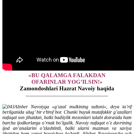
«BU QALAMGA FALAKDAN
OFARINLAR YOG’ILSIN!»
Zamondoshlari Hazrat Navoiy haqida
Alisher Navoiyga «g’azal mulkining sultoni», deya ta’rif
berilganida ulug’ bir e’tirof bor. Chunki buyuk mutafakkir g’azallari
nafaqat son jihatdan, balki badiiylik mezonlari talabi doirasida ham
barcha ijodkorlarga o’rnak bo’lgulik. Navoiy nafaqat o’z davrining
ijod an’analarini o’zlashtirdi, balki ularni mazmun va saviya
jihatidan ham yangi bosqichga ko’tardi. Alisher Navoiygacha uch