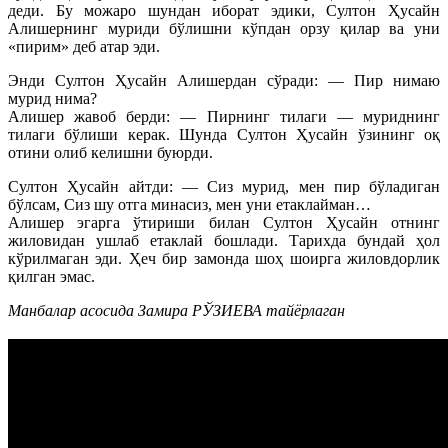
деди. Бу можаро шундан иборат эдики, Султон Ҳусайн
Алишернинг муриди бўлишни кўпдан орзу қилар ва уни
«пирим» деб атар эди.
Энди Султон Ҳусайн Алишердан сўради: — Пир нимаю
мурид нима?
Алишер жавоб берди: — Пирнинг тилаги — муриднинг
тилаги бўлиши керак. Шунда Султон Ҳусайн ўзининг оқ
отини олиб келишни буюрди.
Султон Ҳусайн айтди: — Сиз мурид, мен пир бўладиган
бўлсам, Сиз шу отга минасиз, мен уни етаклайман…
Алишер эгарга ўтириши билан Султон Ҳусайн отнинг
жиловидан ушлаб етаклай бошлади. Тарихда бундай ҳол
кўрилмаган эди. Ҳеч бир замонда шоҳ шоирга жиловдорлик
қилган эмас.
Манбалар асосида Замира РЎЗИЕВА тайёрлаган