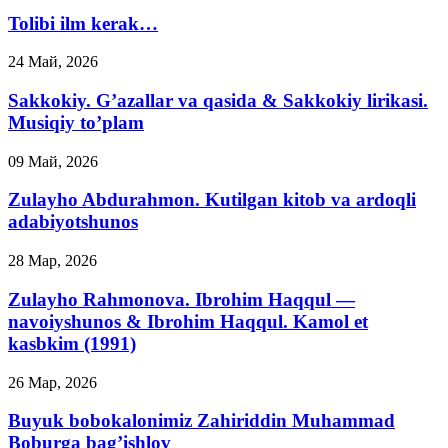
Tolibi ilm kerak…
24 Май, 2026
Sakkokiy. G’azallar va qasida & Sakkokiy lirikasi.
Musiqiy to’plam
09 Май, 2026
Zulayho Abdurahmon. Kutilgan kitob va ardoqli
adabiyotshunos
28 Мар, 2026
Zulayho Rahmonova. Ibrohim Haqqul —
navoiyshunos & Ibrohim Haqqul. Kamol et
kasbkim (1991)
26 Мар, 2026
Buyuk bobokalonimiz Zahiriddin Muhammad
Boburga bag’ishlov