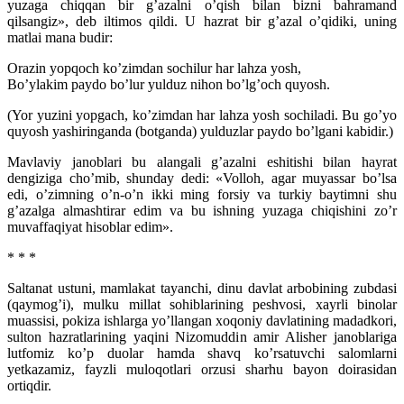
yuzaga chiqqan bir g’azalni o’qish bilan bizni bahramand
qilsangiz», deb iltimos qildi. U hazrat bir g’azal o’qidiki, uning
matlai mana budir:
Orazin yopqoch ko’zimdan sochilur har lahza yosh,
Bo’ylakim paydo bo’lur yulduz nihon bo’lg’och quyosh.
(Yor yuzini yopgach, ko’zimdan har lahza yosh sochiladi. Bu go’yo
quyosh yashiringanda (botganda) yulduzlar paydo bo’lgani kabidir.)
Mavlaviy janoblari bu alangali g’azalni eshitishi bilan hayrat
dengiziga cho’mib, shunday dedi: «Volloh, agar muyassar bo’lsa
edi, o’zimning o’n-o’n ikki ming forsiy va turkiy baytimni shu
g’azalga almashtirar edim va bu ishning yuzaga chiqishini zo’r
muvaffaqiyat hisoblar edim».
* * *
Saltanat ustuni, mamlakat tayanchi, dinu davlat arbobining zubdasi
(qaymog’i), mulku millat sohiblarining peshvosi, xayrli binolar
muassisi, pokiza ishlarga yo’llangan xoqoniy davlatining madadkori,
sulton hazratlarining yaqini Nizomuddin amir Alisher janoblariga
lutfomiz ko’p duolar hamda shavq ko’rsatuvchi salomlarni
yetkazamiz, fayzli muloqotlari orzusi sharhu bayon doirasidan
ortiqdir.