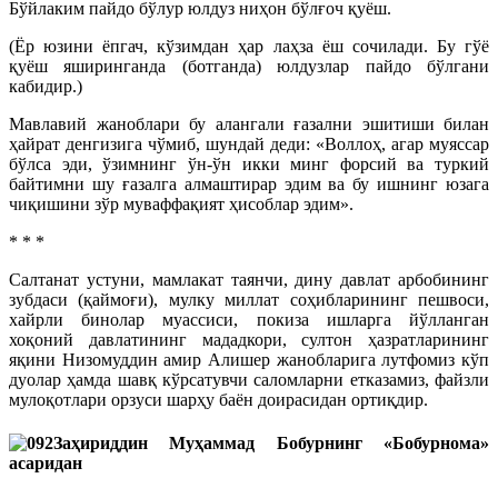
Бўйлаким пайдо бўлур юлдуз ниҳон бўлғоч қуёш.
(Ёр юзини ёпгач, кўзимдан ҳар лаҳза ёш сочилади. Бу гўё
қуёш яширинганда (ботганда) юлдузлар пайдо бўлгани
кабидир.)
Мавлавий жаноблари бу алангали ғазални эшитиши билан
ҳайрат денгизига чўмиб, шундай деди: «Воллоҳ, агар муяссар
бўлса эди, ўзимнинг ўн-ўн икки минг форсий ва туркий
байтимни шу ғазалга алмаштирар эдим ва бу ишнинг юзага
чиқишини зўр муваффақият ҳисоблар эдим».
* * *
Салтанат устуни, мамлакат таянчи, дину давлат арбобининг
зубдаси (қаймоғи), мулку миллат соҳибларининг пешвоси,
хайрли бинолар муассиси, покиза ишларга йўлланган
хоқоний давлатининг мададкори, султон ҳазратларининг
яқини Низомуддин амир Алишер жанобларига лутфомиз кўп
дуолар ҳамда шавқ кўрсатувчи саломларни етказамиз, файзли
мулоқотлари орзуси шарҳу баён доирасидан ортиқдир.
Заҳириддин Муҳаммад Бобурнинг «Бобурнома»
асаридан