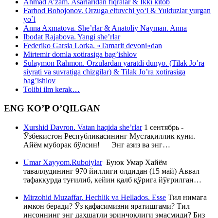
Ahmad A’zam. Asarlaridan fiqralar & Ikki kitob
Farhod Bobojonov. Orzuga eltuvchi yo‘l & Yulduzlar yurgan
yo`l
Anna Axmatova. She’rlar & Anatoliy Nayman. Anna
Ibodat Rajabova. Yangi she’rlar
Federiko Garsia Lorka. «Tamarit devoni»dan
Mirtemir domla xotirasiga bag’ishlov
Sulaymon Rahmon. Orzulardan yaratdi dunyo. (Tilak Jo’ra
siyrati va suvratiga chizgilar) & Tilak Jo’ra xotirasiga
bag’ishlov
Tolibi ilm kerak…
ENG KO’P O’QILGAN
Xurshid Davron. Vatan haqida she’rlar
1 сентябрь -
Ўзбекистон Республикасининг Мустақиллик куни.
Айём муборак бўлсин! Энг азиз ва энг…
Umar Xayyom.Ruboiylar
Буюк Умар Хайём
таваллудининг 970 йиллиги олдидан (15 май) Аввал
тафаккурда туғилиб, кейин қалб қўрига йўғрилган…
Mirzohid Muzaffar. Hechlik va Hellados. Esse
Тил нимага
имкон беради? Ўз қафасимизни яратишгами? Тил
инсоннинг энг даҳшатли эринчоқлиги эмасмиди? Биз