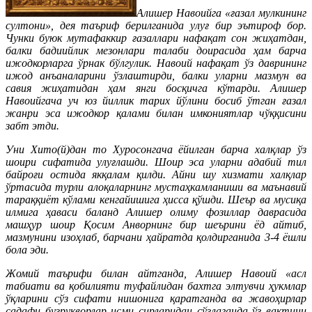
Алишер Навоийга «ғазал мулкининг
султони», дея таъриф берилганида улуғ бир эътироф бор.
Чунки буюк мутафаккир ғазаллари нафақат сон жиҳатдан,
балки бадиийлик мезонлари талаби доирасида ҳам барча
ижодкорларга ўрнак бўлгулик. Навоий нафақат ўз даврининг
ижод анъаналарини ўзлаштирди, балки уларни мазмун ва
савия жиҳатидан ҳам янги босқичга кўтарди. Алишер
Навоийгача уч юз йиллик тарих йўлини босиб ўтган ғазал
жанри эса ижодкор қалами билан имкониятлар чўққисини
забт этди.
Уни Хито(й)дан то Хуросонгача ёйилган барча халқлар ўз
шоири сифатида улуғлашди. Шоир эса уларни адабий тил
байроғи остида якқалам қилди. Айни шу хизмати халқлар
ўртасида турли алоқаларнинг мустаҳкамланиши ва маънавий
тараққиёт кўлами кенгайишига ҳисса қўшди. Шеър ва мусиқа
илмига ҳаваси баланд Алишер олиму фозиллар даврасида
машҳур шоир Қосим Анворнинг бир шеърини ёд айтиб,
мазмунини изоҳлаб, барчани ҳайратда қолдирганида 3-4 ёшли
бола эди.
Жомий таърифи билан айтганда, Алишер Навоий «асл
табиати ва қобилияти туфайлидан бахтга элтувчи ҳукмлар
ўқларини сўз сифати нишонига қаратганда ва жавоҳирлар
садафи бузрукворлар исми сирларидан сўзлаганда ўз вақтини