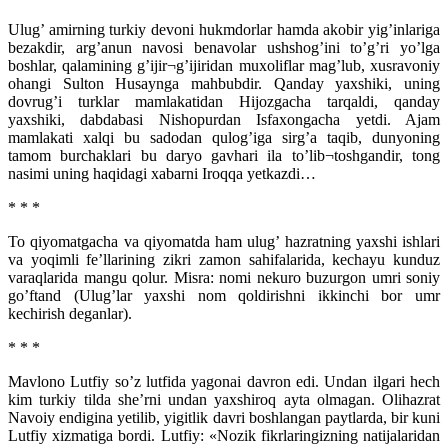
Ulug’ amirning turkiy devoni hukmdorlar hamda akobir yig’inlariga
bezakdir, arg’anun navosi benavolar ushshog’ini to’g’ri yo’lga
boshlar, qalamining g’ijir¬g’ijiridan muxoliflar mag’lub, xusravoniy
ohangi Sulton Husaynga mahbubdir. Qanday yaxshiki, uning
dovrug’i turklar mamlakatidan Hijozgacha tarqaldi, qanday
yaxshiki, dabdabasi Nishopurdan Isfaxongacha yetdi. Ajam
mamlakati xalqi bu sadodan qulog’iga sirg’a taqib, dunyoning
tamom burchaklari bu daryo gavhari ila to’lib¬toshgandir, tong
nasimi uning haqidagi xabarni Iroqqa yetkazdi…
* * *
To qiyomatgacha va qiyomatda ham ulug’ hazratning yaxshi ishlari
va yoqimli fe’llarining zikri zamon sahifalarida, kechayu kunduz
varaqlarida mangu qolur. Misra: nomi nekuro buzurgon umri soniy
go’ftand (Ulug’lar yaxshi nom qoldirishni ikkinchi bor umr
kechirish deganlar).
* * *
Mavlono Lutfiy so’z lutfida yagonai davron edi. Undan ilgari hech
kim turkiy tilda she’rni undan yaxshiroq ayta olmagan. Olihazrat
Navoiy endigina yetilib, yigitlik davri boshlangan paytlarda, bir kuni
Lutfiy xizmatiga bordi. Lutfiy: «Nozik fikrlaringizning natijalaridan