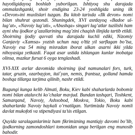
hayotligidayoq boshlab yuborilgan. Ishtiyoq shu darajada
ommalashganki, shoir endigina 23-24 yoshligida uning ilk
«Devon»ini muxlislari tuzgan. Bu kitob tarixda «Ilk devon» nomi
bilan shuhrat qozondi. Shuningdek, XVI asrdayoq «Badoe ul-
lug’at», «Navoiy lug’ati», «Abushqa» singari lug’atlar tuzilishi ham
ayni shu ijodkor g’azallarining mag’zini chaqish ilinjida tartib etildi.
Shoirning ijodiy quvvati shu darajada kuchli ediki, Nizomiy
Ganjaviy «Xamsa» yozish uchun naq o’ttiz yil sarflagan bo’lsa,
Navoiy esa 54 ming misradan iborat ulkan asarni ikki yilda
nihoyasiga yetkazdi. Faqat asar ustida ishlangan kunlar inobatga
olinsa, mazkur fursat 6 oyga tenglashadi.
XVI-XIX asrlar davomida shoirning ijod namunalari fors, turk,
tatar, gruzin, ozarbayjon, ital`yan, nemis, frantsuz, golland hamda
boshqa tillarga tarjima qilinib, nashr etildi.
Bugungi kunga kelib Almati, Boku, Kiev kabi shaharlarda bobomiz
nomi bilan ataluvchi ko’chalar mavjud. Bundan tashqari, Toshkent,
Samarqand, Navoiy, Ashxobod, Moskva, Tokio, Boku kabi
shaharlarda Navoiy haykali o’rnatilgan. Yurtimizda Navoiy nomli
davlat mukofoti va stipendiyasi ta’sis etilgan.
Quyida saralaganlarimiz ham fikrimizning mantiqiy davomi bo’lib,
ijodkorning zamondoshlari tomonidan unga berilgan eng munosib
bahodir.