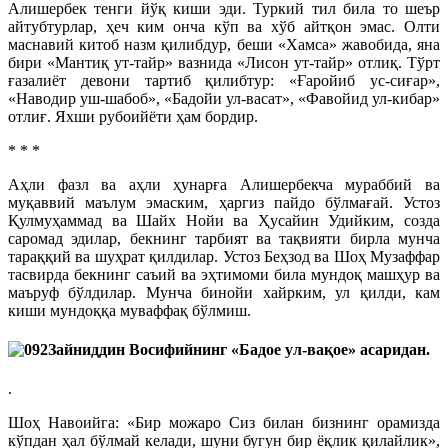
Алишербек тенги йўқ киши эди. Туркий тил била то шеър
айтубтурлар, ҳеч ким онча кўп ва хўб айтқон эмас. Олти
маснавий китоб назм қилибдур, беши «Хамса» жавобида, яна
бири «Мантиқ ут-тайр» вазнида «Лисон ут-тайр» отлиқ. Тўрт
ғазалиёт девони тартиб қилибтур: «Ғаройиб ус-сиғар»,
«Наводир уш-шабоб», «Бадойи ул-васат», «Фавойид ул-кибар»
отлиғ. Яхши рубоийёти ҳам бордир.
* * *
Аҳли фазл ва аҳли ҳунарға Алишербекча мураббий ва
муқаввий маълум эмаским, ҳаргиз пайдо бўлмағай. Устоз
Қулмуҳаммад ва Шайх Нойи ва Ҳусайин Удийким, созда
саромад эдилар, бекнинг тарбият ва тақвияти бирла мунча
тараққий ва шуҳрат қилдилар. Устоз Беҳзод ва Шоҳ Музаффар
тасвирда бекнинг саъий ва эҳтимоми била мундоқ машҳур ва
маъруф бўлдилар. Мунча бинойи хайрким, ул қилди, кам
киши мундоққа муваффақ бўлмиш.
Зайниддин Восифийнинг «Бадое ул-вақое» асаридан.
.
Шоҳ Навоийга: «Бир можаро Сиз билан бизнинг орамизда
кўпдан ҳал бўлмай келади, шуни бугун бир ёқлик қилайлик»,