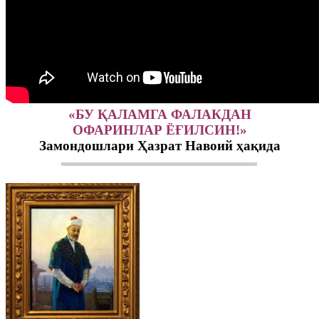
«БУ ҚАЛАМГА ФАЛАКДАН
ОФАРИНЛАР ЁҒИЛСИН!»
Замондошлари Ҳазрат Навоий ҳақида