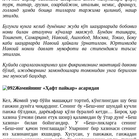
турк, татар, грузин, озарбайжон, итальян, немис, француз,
голланд ҳамда бошқа тилларга таржима қилиниб, нашр
этилди.
Бугунги кунга келиб дунёнинг жуда кўп шаҳарларида бобомиз
номи билан аталувчи кўчалар мавжуд. Бундан ташқари,
Тошкент, Самарқанд, Навоий, Ашхобод, Москва, Токио, Боку
каби шаҳарларда Навоий ҳайкали ўрнатилган. Юртимизда
Навоий номли давлат мукофоти ва стипендияси таъсис
этилган.
Қуйида саралаганларимиз ҳам фикримизнинг мантиқий давоми
бўлиб, ижодкорнинг замондошлари томонидан унга берилган
энг муносиб баҳодир.
Жомийнинг «Ҳафт пайкар» асаридан
Кел, Жомий умр бўйи машаққат тортиб, кўнглингдан шу беш
ганжни дунёга чиқардинг. Сенинг бу «Беш»инг шундай кучли
панжа бўлдики, дарёкафлар қўли буралиб кетди… Бироқ ҳар
хазина ўлчови (яъни етук шоир) қаламидан бу ўтар дунё «Беш
хазина» билан бойигандир. У «Беш»ликларга сенинг
«Беш»инг қачон тенглашади? Уларнинг бир хазинаси сенинг
юз хазинангдан яхшидир. Хусусан, у панжаки, ганжадан