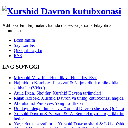
Adib asarlari, tarjimalari, hamda o'zbek va jahon adabiyotidan
namunalar
Bosh sahifa
Sayt xaritasi
Qiziqarli saytlar
RSS
ENG SO’NGGI
Mirzohid Muzaffar. Hechlik va Hellados. Esse
Najmiddin Komilov. Tasavvuf & Najmiddin Komilov bilan
suhbatlar (Video)
Attila Ilxan. She’rlar. Xurshid Davron tarjimalari
Rajab Xolbek. Xurshid Davron va uning kutubxonasi haqida
Abduhamid Pardayev. Yangi to’rtliklar
Unutayin degandim seni… Xurshid Davron she’ri & Qo’shiq
Xurshid Davron & Sarvara & IA. Sen kelar yo’llarga tikildim
bedor…
Xayr, dema, sevgilim… Xurshid Davron she’ri & Ikki qo’shiq