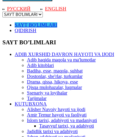
РУССКИЙ
ENGLISH
SAYT BO'LIMLARI
QIDIRISH
SAYT BO’LIMLARI
ADIB XURSHID DAVRON HAYOTI VA IJODI
Adib haqida maqola va ma'lumotlar
Adib kitoblari
Badiha, esse, maqola, suhbat
Dostonlar, she'rlar, turkumlar
Drama, qissa, hikoya, esse
Qisqa mulohazalar, luqmalar
Ssenariy va loyihalar
Tarjimalar
KUTUBXONA
Alisher Navoiy hayoti va ijodi
Amir Temur hayoti va faoliyati
Islom tarixi, adabiyoti va madaniyati
Tasavvuf tarixi, va adabiyoti
Jadidlik tarixi va adabiyoti
Jahon adabiyoti va madaniyati