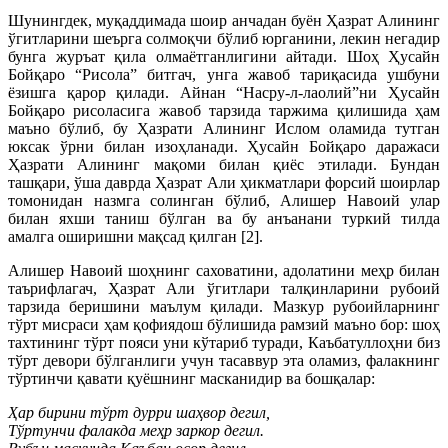
Шунингдек, муқаддимада шоир анчадан буён Ҳазрат Алининг
ўгитларини шеърга солмоқчи бўлиб юрганини, лекин негадир
бунга журъат қила олмаётганлигини айтади. Шоҳ Ҳусайн
Бойқаро “Рисола” битгач, унга жавоб тариқасида ушбуни
ёзишга қарор қилади. Айнан “Насру-л-лаолий”ни Ҳусайн
Бойқаро рисоласига жавоб тарзида таржима қилишида ҳам
маъно бўлиб, бу Ҳазрати Алининг Ислом оламида тутган
юксак ўрни билан изоҳланади. Ҳусайн Бойқаро даражаси
Ҳазрати Алининг мақоми билан қиёс этилади. Бундан
ташқари, ўша даврда Ҳазрат Али ҳикматлари форсий шоирлар
томонидан назмга солинган бўлиб, Алишер Навоий улар
билан яхши таниш бўлган ва бу анъанани туркий тилда
амалга оширишни мақсад қилган [2].
Алишер Навоий шоҳнинг саховатини, адолатини меҳр билан
таърифлагач, Ҳазрат Али ўгитлари талқинларини рубоий
тарзида беришини маълум қилади. Мазкур рубоийларнинг
тўрт мисраси ҳам қофиядош бўлишида рамзий маъно бор: шоҳ
тахтининг тўрт пояси уни кўтариб туради, Каъбатуллоҳни биз
тўрт девори бўлганлиги учун тасаввур эта оламиз, фалакнинг
тўртинчи қавати қуёшнинг масканидир ва бошқалар:
Ҳар бирини тўрт дурри шаҳвор дегил,
Тўртунчи фалакда меҳр заркор дегил.