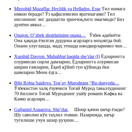
Mirzohid Muzaffar. Hechlik va Hellados. Esse
Тил нимага
имкон беради? Ўз қафасимизни яратишгами? Тил
инсоннинг энг даҳшатли эринчоқлиги эмасмиди? Биз
дунёни аввал…
Onajon. O’zbek shoirlarining onaga…
Ўзбек адабиёти
Она ҳақида ёзилган дурдона асарларга ниҳоятда бой.
Онани улуғлашда, мадҳ этишда ижодкорларимиз чин…
Xurshid Davron. Muhabbat haqida she’rlar (I)
Ёдларингга
олурмисан сирли дамларни, Ёдларингга олурмисан
ширин ғамларни, Ёқиб қўйиб тун қўйнида ёки
шамларни Мени ёдга…
Bibi Robia Saidova. Tog‘ay Murodning “Bu dunyoda…
Ўзбекистон халқ ёзувчиси Тоғай Мурод таваллудининг
70 йиллиги Тоғай Муроднинг ушбу романи Кафка ва
Камю асарлари…
Guljamol Asqarova. She’rlar.
Шоир қачон шеър ёзади?
Шу саволни кўп таҳлил этаман. Назаримда, шеър
туғилиши учун шоир руҳини…