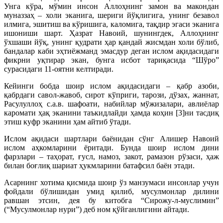
Унга кўра, мўмин инсон Аллоҳнинг замон ва макондан
муназзаҳ – холи эканига, шериги йўқлигига, унинг безавол
илмига, эшитиш ва кўришига, каломига, тақдир эгаси эканига
ишониши шарт. Ҳазрат Навоий, шунингдек, Аллоҳнинг
ўхшаши йўқ, унинг қудрати ҳар қандай жисмдан холи бўлиб,
бандалар каби эҳтиёжманд эмасдур деган ислом ақидасидаги
фикрни уқтирар экан, бунга исбот тариқасида “Шўро”
сурасидаги 11-оятни келтиради.
Кейинги бобда шоир ислом ақидасидаги – қабр азоби,
қабрдаги савол-жавоб, сирот кўприги, тарози, дўзах, жаннат,
Расулуллоҳ с.а.в. шафоати, набийлар мўжизалари, авлиёлар
каромати ҳақ эканини таъкидлайди ҳамда коҳин [3]ни тасдиқ
этиш куфр эканини ҳам айтиб ўтади.
Ислом ақидаси шартлари баёнидан сўнг Алишер Навоий
ислом аҳкомларини ёритади. Бунда шоир ислом дини
фарзлари – таҳорат, ғусл, намоз, закот, рамазон рўзаси, ҳаж
билан боғлиқ шариат ҳукмларини батафсил баён этади.
Асарнинг хотима қисмида шоир ўз манзумаси инсонлар учун
фойдали бўлишидан умид қилиб, мусулмонлар дилини
равшан этсин, дея бу китобга “Сирожу-л-муслимин”
(“Мусулмонлар нури”) деб ном қўйганлигини айтади.