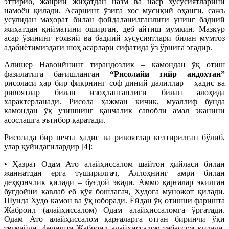
эттириб, жанрий жиҳатдан назм ва наср хусусиятларини
намоён қилади. Асарнинг ўзига хос мусиқий оҳанги, сажъ
усулидан маҳорат билан фойдаланилганлиги унинг бадиий
жиҳатдан қийматини оширган, деб айтиш мумкин. Мазкур
асар ўзининг ғоявий ва бадиий хусусиятлари билан мумтоз
адабиётимиздаги шоҳ асарлари сифатида ўз ўрнига эгадир.
Алишер Навоийнинг тирандозлик – камондан ўқ отиш
фазилатига бағишланган
“Рисолайи тийр андохтан”
рисоласи ҳар бир фикрнинг соф диний далиллар – ҳадис ва
ривоятлар билан изоҳланганлиги билан алоҳида
характерланади. Рисола ҳажман кичик, муаллиф бунда
камондан ўқ узишнинг қанчалик савобли амал эканини
асослашга эътибор қаратади.
Рисолада бир нечта ҳадис ва ривоятлар келтирилган бўлиб,
улар қуйидагилардир [4]:
• Ҳазрат Одам Ато алайҳиссалом шайтон ҳийласи билан
жаннатдан ерга туширилгач, Аллоҳнинг амри билан
деҳқончлик қилади – буғдой экади. Аммо қарғалар экилган
буғдойни кавлаб еб қўя бошлагач, Худога муножот қилади.
Шунда Худо камон ва ўқ юборади. Ёйдан ўқ отишни фаришта
Жаброил (алайҳиссалом) Одам алайҳиссаломга ўргатади.
Одам Ато алайҳиссалом қарғаларга отган биринчи ўқи
тегмайди, фаришта Жаброил алайҳиссалом табассум қилади,