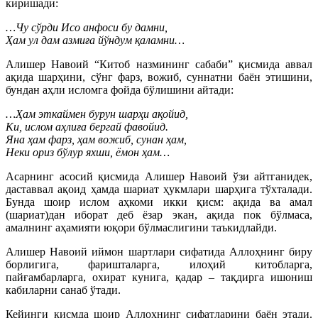
киришади:
…Чу сўрди Исо анфоси бу дамни,
Ҳам ул дам азмиға йўндум қаламни…
Алишер Навоий “Китоб назмининг сабаби” қисмида аввал
ақида шарҳини, сўнг фарз, вожиб, суннатни баён этишини,
бундан аҳли исломга фойда бўлишини айтади:
…Ҳам эткаймен бурун шарҳи ақойид,
Ки, ислом аҳлиға бергай фавойид.
Яна ҳам фарз, ҳам вожиб, сунан ҳам,
Неки ориз бўлур яхши, ёмон ҳам…
Асарнинг асосий қисмида Алишер Навоий ўзи айтганидек,
даставвал ақоид ҳамда шариат ҳукмлари шарҳига тўхталади.
Бунда шоир ислом аҳкоми икки қисм: ақида ва амал
(шариат)дан иборат деб ёзар экан, ақида пок бўлмаса,
амалнинг аҳамияти юқори бўлмаслигини таъкидлайди.
Алишер Навоий иймон шартлари сифатида Аллоҳнинг биру
борлигига, фаришталарга, илоҳий китобларга,
пайғамбарларга, охират кунига, қадар – тақдирга ишониш
кабиларни санаб ўтади.
Кейинги қисмда шоир Аллоҳнинг сифатларини баён этади.