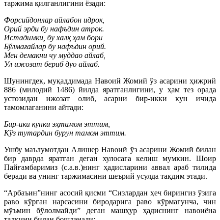
таржима қилганлигини ёзади:
Форсийдонлар айлабон идрок,
Орий эрди бу нафъдин атрок.
Истадимки, бу халқ ҳам бори
Бўлмағайлар бу нафъдин орий.
Мен демакни чу муддао айлаб,
Ул ижозат бериб дуо айлаб.
Шунингдек, муқаддимада Навоий Жомий ўз асарини ҳижрий
886 (милодий 1486) йилда яратганлигини, у ҳам тез орада
устозидан ижозат олиб, асарни бир-икки кун ичида
тамомлаганини айтади:
Бир-ики кунки эҳтимом эттим,
Кўз тутардин бурун тамом эттим.
Ушбу маълумотдан Алишер Навоий ўз асарини Жомий билан
бир даврда яратган деган хулосага келиш мумкин. Шоир
Пайғамбаримиз (с.а.в.)нинг ҳадисларини аввал араб тилида
беради ва унинг таржимасини шеърий усулда тақдим этади.
“Арбаъин”нинг асосий қисми “Сизлардан ҳеч бирингиз ўзига
раво кўрган нарсасини биродарига раво кўрмагунча, чин
мўъмин бўлолмайди” деган машҳур ҳадиснинг навоиёна
талқини билан бошланади: