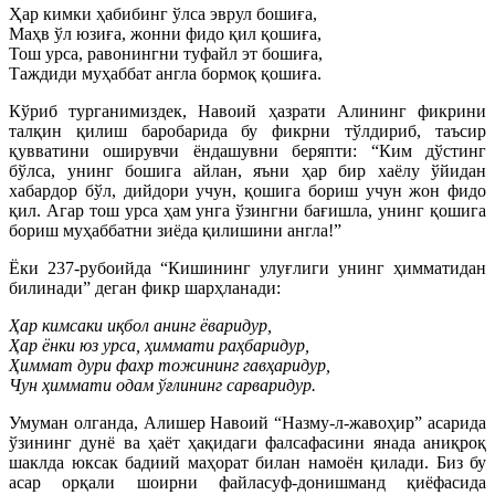
Ҳар кимки ҳабибинг ўлса эврул бошиға,
Маҳв ўл юзиға, жонни фидо қил қошиға,
Тош урса, равонингни туфайл эт бошиға,
Таждиди муҳаббат англа бормоқ қошиға.
Кўриб турганимиздек, Навоий ҳазрати Алининг фикрини
талқин қилиш баробарида бу фикрни тўлдириб, таъсир
қувватини оширувчи ёндашувни беряпти: “Ким дўстинг
бўлса, унинг бошига айлан, яъни ҳар бир хаёлу ўйидан
хабардор бўл, дийдори учун, қошига бориш учун жон фидо
қил. Агар тош урса ҳам унга ўзингни бағишла, унинг қошига
бориш муҳаббатни зиёда қилишини англа!”
Ёки 237-рубоийда “Кишининг улуғлиги унинг ҳимматидан
билинади” деган фикр шарҳланади:
Ҳар кимсаки иқбол анинг ёваридур,
Ҳар ёнки юз урса, ҳиммати раҳбаридур,
Ҳиммат дури фахр тожининг гавҳаридур,
Чун ҳиммати одам ўғлининг сарваридур.
Умуман олганда, Алишер Навоий “Назму-л-жавоҳир” асарида
ўзининг дунё ва ҳаёт ҳақидаги фалсафасини янада аниқроқ
шаклда юксак бадиий маҳорат билан намоён қилади. Биз бу
асар орқали шоирни файласуф-донишманд қиёфасида