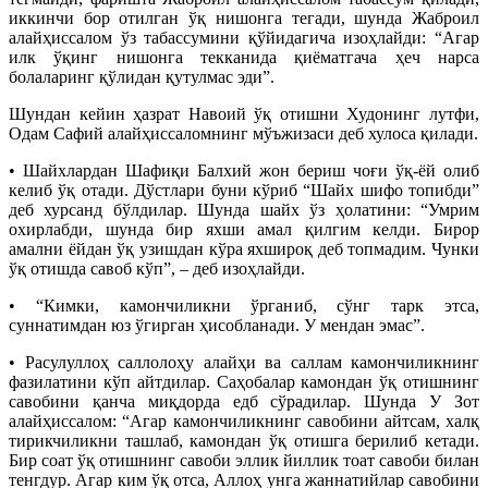
иккинчи бор отилган ўқ нишонга тегади, шунда Жаброил
алайҳиссалом ўз табассумини қўйидагича изоҳлайди: “Агар
илк ўқинг нишонга текканида қиёматгача ҳеч нарса
болаларинг қўлидан қутулмас эди”.
Шундан кейин ҳазрат Навоий ўқ отишни Худонинг лутфи,
Одам Сафий алайҳиссаломнинг мўъжизаси деб хулоса қилади.
• Шайхлардан Шафиқи Балхий жон бериш чоғи ўқ-ёй олиб
келиб ўқ отади. Дўстлари буни кўриб “Шайх шифо топибди”
деб хурсанд бўлдилар. Шунда шайх ўз ҳолатини: “Умрим
охирлабди, шунда бир яхши амал қилгим келди. Бирор
амални ёйдан ўқ узишдан кўра яхшироқ деб топмадим. Чунки
ўқ отишда савоб кўп”, – деб изоҳлайди.
• “Кимки, камончиликни ўрганиб, сўнг тарк этса,
суннатимдан юз ўгирган ҳисобланади. У мендан эмас”.
• Расулуллоҳ саллолоҳу алайҳи ва саллам камончиликнинг
фазилатини кўп айтдилар. Саҳобалар камондан ўқ отишнинг
савобини қанча миқдорда едб сўрадилар. Шунда У Зот
алайҳиссалом: “Агар камончиликнинг савобини айтсам, халқ
тирикчиликни ташлаб, камондан ўқ отишга берилиб кетади.
Бир соат ўқ отишнинг савоби эллик йиллик тоат савоби билан
тенгдур. Агар ким ўқ отса, Аллоҳ унга жаннатийлар савобини