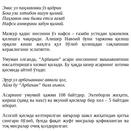
Эмас ул паҳлавонки ўз қадрин
Бош уза элтибон нигун қилғай.
Паҳлавон они билки етса ғазаб
Нафси амморани забун қилғай.
Мазкур ҳадис инсонни ўз нафси – ғазаби устидан ҳокимлик
қилишга чақиради. Алишер Навоий буни таржима қилиш
орқали киши жаҳлга қул бўлиб қолишдан сақланиши
кераклигини эслатяпти.
Умуман олганда, “Арбаъин” асари инсоннинг маънавиятини
юксалтиришга хизмат қилади. Бу ҳақда шоир асарнинг хотима
қисмида айтиб ўтади:
Эрур ул арбаъиннинг аввали ҳол,
Айла бу “Арбаъин” била аъмол.
Асарнинг умумий ҳажми 108 байтдир. Эътиборли жиҳати,
кириш (ҳамд ва наът) ва якуний қисмлар бир хил – 5 байтдан
иборат.
Асосий қисмда келтирилган шеърлар шакл жиҳатидан қитъа
сингари бўлиб, бунда фақат жуфт мисралар қофияланган ва
тоқ мисралар очиқ қолдирилган: