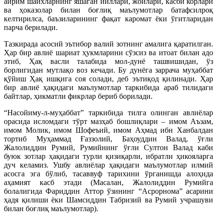
айрим шайхларнинг яшаган йиллари, жойлари, касби корлари
ва ҳоказолар билан боғлиқ маълумотлар батафсилроқ
келтирилса, баъзиларининг фақат каромат ёки ўгитларидан
парча берилади.
Тазкирада асосий эътибор валий зотнинг амалига қаратилган.
Ҳар бир авлиё шариат ҳукмларини сўзсиз ва итоат билан адо
этиб, Ҳақ васли талабида мол-дунё ташвишидан, ўз
борлигидан мутлақо воз кечади. Бу дунёга заррача муҳаббат
қўйиш Ҳақ ишқига соя солади, деб эътиқод қилинади. Ҳар
бир авлиё ҳақидаги маълумотлар таркибида араб тилидаги
байтлар, ҳикматли фикрлар бериб борилади.
“Насойиму-л-муҳаббат” таркибида тилга олинган авлиёлар
орасида исломдаги тўрт мазҳаб бошлиқлари – имом Аъзам,
имом Молик, имом Шофеъий, имом Аҳмад ибн Ханбалдан
тортиб Муҳаммад Ғаззолий, Баҳоуддин Валад, ўғли
Жалолиддин Румий, Румийнинг ўғли Султон Валад каби
буюк зотлар ҳақидаги турли қизиқарли, ибратли ҳикояларга
дуч келамиз. Ушбу авлиёлар ҳақидаги маълумотлар илмий
асосга эга бўлиб, тасаввуф тарихини ўрганишда алоҳида
аҳамият касб этади (Масалан, Жалолиддин Румийга
болалигида Фариддин Аттор ўзининг “Асрорнома” асарини
ҳадя қилиши ёки Шамсиддин Табризий ва Румий учрашуви
билан боғлиқ маълумотлар).