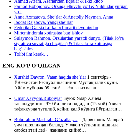
Ahmad A’zam. Asarlaridan fiqralar & Ikki kitob
Farhod Bobojonov. Orzuga eltuvchi yo‘l & Yulduzlar yurgan
yo`l
Anna Axmatova. She’rlar & Anatoliy Nayman. Anna
Ibodat Rajabova. Yangi she’rlar
Federiko Garsia Lorka. «Tamarit devoni»dan
Mirtemir domla xotirasiga bag’ishlov
Sulaymon Rahmon. Orzulardan yaratdi dunyo. (Tilak Jo’ra
siyrati va suvratiga chizgilar) & Tilak Jo’ra xotirasiga
bag’ishlov
Tolibi ilm kerak…
ENG KO’P O’QILGAN
Xurshid Davron. Vatan haqida she’rlar
1 сентябрь -
Ўзбекистон Республикасининг Мустақиллик куни.
Айём муборак бўлсин! Энг азиз ва энг…
Umar Xayyom.Ruboiylar
Буюк Умар Хайём
таваллудининг 970 йиллиги олдидан (15 май) Аввал
тафаккурда туғилиб, кейин қалб қўрига йўғрилган…
Boborahim Mashrab. G’azallar,…
Дарвешлик Машраб
учун шоҳликдан баланд. У «жон тўтисини ишқ ила
сарбоз этай деб», жандани кийиб…