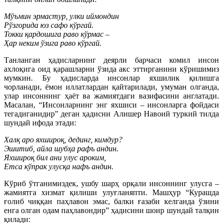
Мўъмин эрмастур, улки иймондин
Рўзгорида юз сафо кўргай.
Токки қардошига раво кўрмас –
Ҳар неким ўзига раво кўргай.
Танланган ҳадисларнинг деярли барчаси комил инсон
ахлоқига оид қарашларни ўзида акс эттирганини кўришимиз
мумкин. Бу ҳадисларда инсонлар яхшилик қилишга
чорланади, ёмон иллатлардан қайтарилади, умуман олганда,
улар инсоннинг ҳаёт ва жамиятдаги вазифасини англатади.
Масалан, “Инсонларнинг энг яхшиси – инсонларга фойдаси
тегадиганидир” деган ҳадисни Алишер Навоий туркий тилда
шундай ифода этади:
Халқ аро яхшироқ, дединг, кимдур?
Эшитиб, айла шубҳа рафъ андин.
Яхшироқ бил ани улус ароким,
Етса кўпрак улусқа нафъ андин.
Кўриб ўтганимиздек, ушбу шарҳ орқали инсоннинг улусга –
жамиятга хизмат қилиши улуғланяпти. Машҳур “Курашда
ғолиб чиққан паҳлавон эмас, балки ғазаби келганда ўзини
енга олган одам паҳлавондир” ҳадисини шоир шундай талқин
қилади: