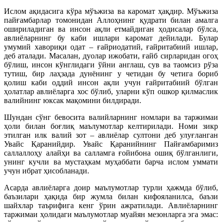
Ислом ақидасига кўра мўъжиза ва каромат ҳақдир. Мўъжиза
пайғамбарлар томонидан Аллоҳнинг қудрати билан амалга
ошириладиган ва инсон ақли етмайдиган ҳодисалар бўлса,
авлиёларнинг бу каби ишлари каромат дейилади. Булар
умумий хавориқи одат – ғайриодатий, ғайритабиий ишлар,
деб аталади. Масалан, дуолар ижобати, ғайб сирларидан огоҳ
бўлиш, инсон кўнглидаги ўйни англаш, сув ва таомсиз рўза
тутиш, бир лаҳзада дунёнинг у четидан бу четига бориб
қолиш каби оддий инсон ақли учун ғайритабиий бўлган
ҳолатлар авлиёларга хос бўлиб, уларни кўп ошкор қилмаслик
валийнинг юксак мақомини билдиради.
Шундан сўнг бевосита валийларнинг номлари ва таржимаи
ҳоли билан боғлиқ маълумотлар келтирилади. Номи зикр
этилган илк валий зот – авлиёлар султони деб улуғланган
Увайс Қаранийдир. Увайс Қаранийнинг Пайғамбаримиз
саллаллоҳу алайҳи ва салламга ғойибона ошиқ бўлганлиги,
унинг кучли ва мустаҳкам муҳаббати барча ислом уммати
учун ибрат ҳисобланади.
Асарда авлиёларга доир маълумотлар турли ҳажмда бўлиб,
баъзилари ҳақида бир жумла билан кифояланилса, баъзи
шайхлар таърифига кенг ўрин ажратилади. Авлиёларнинг
таржимаи ҳолидаги маълумотлар муайян мезонларга эга эмас: