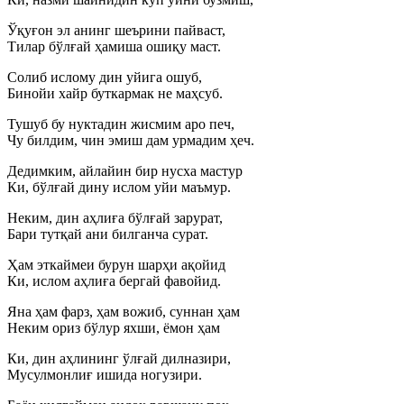
Ўқуғон эл анинг шеърини пайваст,
Тилар бўлғай ҳамиша ошиқу маст.
Солиб ислому дин уйига ошуб,
Бинойи хайр буткармак не маҳсуб.
Тушуб бу нуктадин жисмим аро печ,
Чу билдим, чин эмиш дам урмадим ҳеч.
Дедимким, айлайин бир нусха мастур
Ки, бўлғай дину ислом уйи маъмур.
Неким, дин аҳлиға бўлғай зарурат,
Бари тутқай ани билганча сурат.
Ҳам эткаймеи бурун шарҳи ақойид
Ки, ислом аҳлиға бергай фавойид.
Яна ҳам фарз, ҳам вожиб, суннан ҳам
Неким ориз бўлур яхши, ёмон ҳам
Ки, дин аҳлининг ўлғай дилназири,
Мусулмонлиғ ишида ногузири.