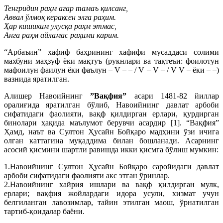
Тенгридин раҳм агар тамаъ қилсанг,
Аввал ўлмоқ кераксен элга раҳим.
Ҳар кишиким улусқа раҳм этмас,
Анга раҳм айламас раҳими карим.
“Арбаъин” хафиф баҳрининг хафифи мусаддаси солими
махбуни маҳзуф ёки мақтуъ (рукнлари ва тақтеъи: фоилотун
мафоилун фаилун ёки фаълун – V – – / V – V – / V V – ёки – –)
вазнида яратилган.
Алишер Навоийнинг
”Вақфия”
асари 1481-82 йиллар
оралиғида яратилган бўлиб, Навоийнинг давлат арбоби
сифатидаги фаолияти, вақф қилдирган ерлари, қурдирган
бинолари ҳақида маълумот берувчи асардир [1]. “Вақфия”
Ҳамд, наът ва Султон Ҳусайн Бойқаро мадҳини ўзи ичига
олган каттагина муқаддима билан бошланади. Асарнинг
асосий қисмини шартли равишда икки қисмга бўлиш мумкин:
1.Навоийнинг Султон Ҳусайн Бойқаро саройидаги давлат
арбоби сифатидаги фаолияти акс этган ўринлар.
2.Навоийнинг хайрия ишлари ва вақф қилдирган мулк,
ерлари; вақфия жойлардаги идора усули, хизмат учун
белгиланган лавозимлар, тайин этилган маош, ўрнатилган
тартиб-қоидалар баёни.