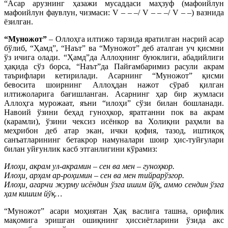
“Асар арузнинг ҳазажи мусаддаси маҳзуф (мафоийлун
мафоийлун фаувлун, чизмаси: V – – –/ V – – –/ V – –) вазнида
ёзилган.
“Муножот”
– Оллоҳга илтижо тарзида яратилган насрий асар
бўлиб, “Ҳамд”, “Наът” ва “Муножот” деб аталган уч қисмни
ўз ичига олади. “Ҳамд”да Аллоҳнинг буюклиги, абадийлиги
ҳақида сўз борса, “Наът”да Пайғамбаримиз расули акрам
таърифлари кетирилади. Асарнинг “Муножот” қисми
бевосита шоирнинг Аллоҳдан нажот сўраб қилган
илтижоларига бағишланган. Асарнинг ҳар бир жумласи
Аллоҳга мурожаат, яъни “илоҳи” сўзи билан бошланади.
Навоий ўзини беҳад гуноҳкор, яратганни пок ва акрам
(карамли), ўзини чексиз исёнкор ва Холиқни раҳмли ва
меҳрибон деб атар экан, ички қофия, тазод, иштиқоқ
санъатларининг бетакрор намуналари шоир ҳис-туйғулари
билан уйғунлик касб этганлигини кўрамиз:
Илоҳи, акрам ул-акрамин – сен ва мен – гуноҳкор.
Илоҳи, арҳам ар-роҳимин – сен ва мен тийрарўзгор.
Илоҳи, агарчи журму исёндин ўзга ишим йўқ, аммо сендин ўзга
ҳам кишим йўқ…
“Муножот” асари моҳиятан Ҳақ васлига ташна, орифлик
мақомига эришган ошиқнинг ҳиссиётларини ўзида акс