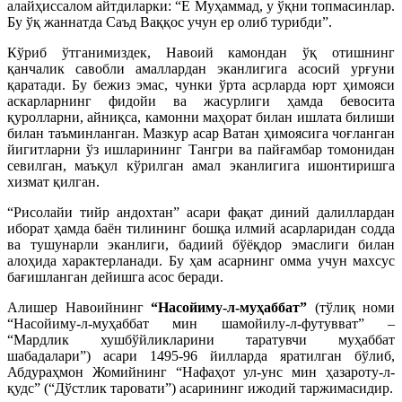
алайҳиссалом айтдиларки: “Ё Муҳаммад, у ўқни топмасинлар.
Бу ўқ жаннатда Саъд Ваққос учун ер олиб турибди”.
Кўриб ўтганимиздек, Навоий камондан ўқ отишнинг
қанчалик савобли амаллардан эканлигига асосий урғуни
қаратади. Бу бежиз эмас, чунки ўрта асрларда юрт ҳимояси
аскарларнинг фидойи ва жасурлиги ҳамда бевосита
қуролларни, айниқса, камонни маҳорат билан ишлата билиши
билан таъминланган. Мазкур асар Ватан ҳимоясига чоғланган
йигитларни ўз ишларининг Тангри ва пайғамбар томонидан
севилган, маъқул кўрилган амал эканлигига ишонтиришга
хизмат қилган.
“Рисолайи тийр андохтан” асари фақат диний далиллардан
иборат ҳамда баён тилининг бошқа илмий асарларидан содда
ва тушунарли эканлиги, бадиий бўёқдор эмаслиги билан
алоҳида характерланади. Бу ҳам асарнинг омма учун махсус
бағишланган дейишга асос беради.
Алишер Навоийнинг
“Насойиму-л-муҳаббат”
(тўлиқ номи
“Насойиму-л-муҳаббат мин шамойилу-л-футувват” –
“Мардлик хушбўйликларини таратувчи муҳаббат
шабадалари”) асари 1495-96 йилларда яратилган бўлиб,
Абдураҳмон Жомийнинг “Нафаҳот ул-унс мин ҳазароту-л-
қудс” (“Дўстлик таровати”) асарининг ижодий таржимасидир.