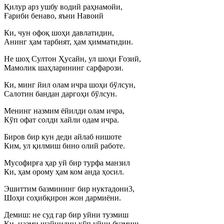
Қилур арз ушбу водий раҳнамойи,
Ғариби бенаво, яъни Навоий
Ки, чун офоқ шоҳи давлатидин,
Анинг ҳам тарбият, ҳам ҳимматидин.
Не шоҳ Султон Ҳусайн, ул шоҳи Ғозий,
Мамолик шаҳларининг сарфарози.
Ки, минг йил олам ичра шоҳи бўлсун,
Салотин бандан даргоҳи бўлсун.
Менинг назмим ёйилди олам ичра,
Кўп офат солди хайли одам ичра.
Биров бир кун деди айлаб нишоте
Ким, ул қилмиш бино олий работе.
Мусофирға ҳар уй бир турфа манзил
Ки, ҳам орому ҳам ком анда ҳосил.
Эшиттим базмининг бир нуктадони3,
Шоҳи соҳибқирон жон дармиёни.
Демиш: не суд гар бир уйни тузмиш
Ки, назми шайнидин кўп уйни бузмиш,