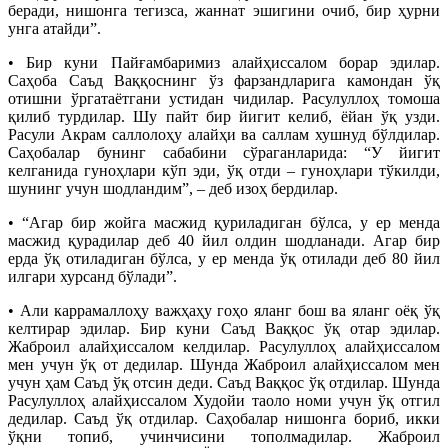
беради, нишонга тегизса, жаннат эшигини очиб, бир ҳурни
унга атайди”.
• Бир куни Пайғамбаримиз алайҳиссалом борар эдилар.
Саҳоба Саъд Ваққоснинг ўз фарзандларига камондан ўқ
отишни ўргатаётгани устидан чидилар. Расулуллоҳ томоша
қилиб турдилар. Шу пайт бир йигит келиб, ёйан ўқ узди.
Расули Акрам саллолоҳу алайҳи ва саллам хушнуд бўлдилар.
Саҳобалар бунинг сабабини сўраганларида: “У йигит
келганида гуноҳлари кўп эди, ўқ отди – гуноҳлари тўкилди,
шунинг учун шодландим”, – деб изоҳ бердилар.
• “Агар бир жойга масжид қуриладиган бўлса, у ер менда
масжид қурадилар деб 40 йил олдин шодланади. Агар бир
ерда ўқ отиладиган бўлса, у ер менда ўқ отилади деб 80 йил
илгари хурсанд бўлади”.
• Али каррамаллоҳу важҳаҳу гоҳо яланг бош ва яланг оёқ ўқ
келтирар эдилар. Бир куни Саъд Ваққос ўқ отар эдилар.
Жаброил алайҳиссалом келдилар. Расулуллоҳ алайҳиссалом
мен учун ўқ от дедилар. Шунда Жаброил алайҳиссалом мен
учун ҳам Саъд ўқ отсин деди. Саъд Ваққос ўқ отдилар. Шунда
Расулуллоҳ алайҳиссалом Худойи таоло номи учун ўқ отгил
дедилар. Саъд ўқ отдилар. Саҳобалар нишонга бориб, икки
ўқни топиб, учинчисини тополмадилар. Жаброил