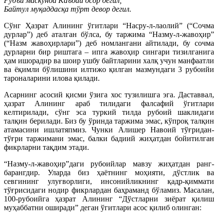
Рубъи маскунда Каъбаи осор дегил,
Байтул муқаддасқа тўрт девор дегил.
Сўнг Ҳазрат Алининг ўгитлари “Насру-л-лаолий” (“Сочма
дурлар”) деб аталган бўлса, бу таржима “Назму-л-жавоҳир”
(“Назм жавоҳирлари”) деб номлангани айтилади, бу сочма
дурларни бир риштага – ипга жавоҳир сингари тизилганига
ҳам ишорадир ва шоир ушбу байтларини халқ учун манфаатли
ва ёқимли бўлишини илтижо қилган мазмундаги 3 рубоийи
тароналарини илова қилади.
Асарнинг асосий қисми ўзига хос тузилишга эга. Даставвал,
ҳазрат Алининг араб тилидаги фалсафий ўгитлари
келтирилади, сўнг эса туркий тилда рубоий шаклидаги
талқин берилади. Биз бу ўринда таржима эмас, кўпроқ талқин
атамасини ишлатяпмиз. Чунки Алишер Навоий тўғридан-
тўғри таржимани эмас, балки бадиий жиҳатдан бойитилган
фикрларни тақдим этади.
“Назму-л-жавоҳир”даги рубоийлар мавзу жиҳатдан ранг-
барангдир. Уларда биз ҳаётнинг моҳияти, дўстлик ва
севгининг улуғворлиги, инсонийликнинг қадр-қиммати
тўғрисидаги нодир фикрлардан баҳраманд бўламиз. Масалан,
100-рубоийга ҳазрат Алининг “Дўстларни зиёрат қилиш
муҳаббатни оширади” деган ўгитлари асос қилиб олинган: