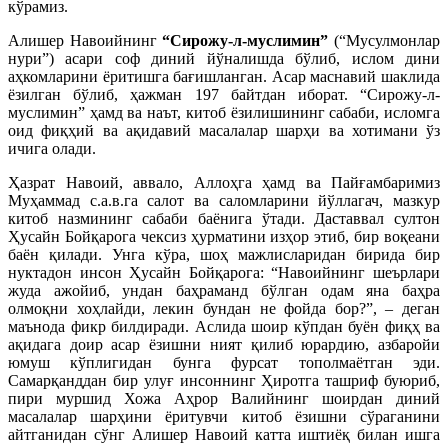
кўрамиз.
Алишер Навоийнинг
“Сирожу-л-муслимин”
(“Мусулмонлар
нури”) асари соф диний йўналишда бўлиб, ислом дини
аҳкомларини ёритишга бағишланган. Асар маснавий шаклида
ёзилган бўлиб, ҳажман 197 байтдан иборат. “Сирожу-л-
муслимин” ҳамд ва наът, китоб ёзилишининг сабаби, исломга
оид фиқҳий ва ақидавий масалалар шарҳи ва хотимани ўз
ичига олади.
Ҳазрат Навоий, аввало, Аллоҳга ҳамд ва Пайғамбаримиз
Муҳаммад с.а.в.га салот ва саломларини йўллагач, мазкур
китоб назмининг сабаби баёнига ўтади. Даставвал султон
Ҳусайн Бойқарога чексиз ҳурматини изҳор этиб, бир воқеани
баён қилади. Унга кўра, шоҳ мажлисларидан бирида бир
нуктадон инсон Ҳусайн Бойқарога: “Навоийнинг шеърлари
жуда ажойиб, ундан баҳраманд бўлган одам яна баҳра
олмоқни хоҳлайди, лекин бундан не фойда бор?”, – деган
маънода фикр билдиради. Аслида шоир кўпдан буён фиқҳ ва
ақидага доир асар ёзишни ният қилиб юрардию, азбаройи
юмуш кўплигидан бунга фурсат тополмаётган эди.
Самарқанддан бир улуғ инсоннинг Ҳиротга ташриф буюриб,
пири муршид Хожа Аҳрор Валийнинг шоирдан диний
масалалар шарҳини ёритувчи китоб ёзишни сўраганини
айтганидан сўнг Алишер Навоий катта иштиёқ билан ишга