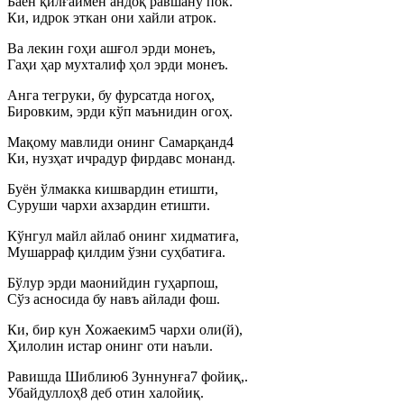
Баён қилғаймен андоқ равшану пок.
Ки, идрок эткан они хайли атрок.
Ва лекин гоҳи ашғол эрди монеъ,
Гаҳи ҳар мухталиф ҳол эрди монеъ.
Анга тегруки, бу фурсатда ногоҳ,
Бировким, эрди кўп маънидин огоҳ.
Мақому мавлиди онинг Самарқанд4
Ки, нузҳат ичрадур фирдавс монанд.
Буён ўлмакка кишвардин етишти,
Суруши чархи ахзардин етишти.
Кўнгул майл айлаб онинг хидматиға,
Мушарраф қилдим ўзни суҳбатиға.
Бўлур эрди маонийдин гуҳарпош,
Сўз асносида бу навъ айлади фош.
Ки, бир кун Хожаеким5 чархи оли(й),
Ҳилолин истар онинг оти наъли.
Равишда Шиблию6 Зуннунға7 фойиқ,.
Убайдуллоҳ8 деб отин халойиқ.