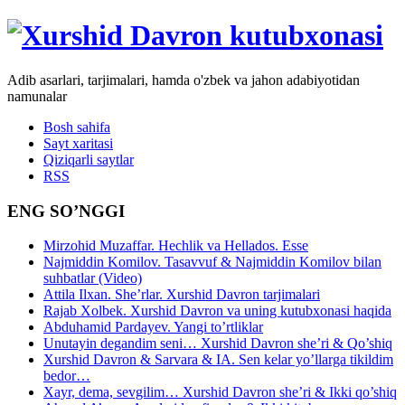
Adib asarlari, tarjimalari, hamda o'zbek va jahon adabiyotidan
namunalar
Bosh sahifa
Sayt xaritasi
Qiziqarli saytlar
RSS
ENG SO’NGGI
Mirzohid Muzaffar. Hechlik va Hellados. Esse
Najmiddin Komilov. Tasavvuf & Najmiddin Komilov bilan
suhbatlar (Video)
Attila Ilxan. She’rlar. Xurshid Davron tarjimalari
Rajab Xolbek. Xurshid Davron va uning kutubxonasi haqida
Abduhamid Pardayev. Yangi to’rtliklar
Unutayin degandim seni… Xurshid Davron she’ri & Qo’shiq
Xurshid Davron & Sarvara & IA. Sen kelar yo’llarga tikildim
bedor…
Xayr, dema, sevgilim… Xurshid Davron she’ri & Ikki qo’shiq