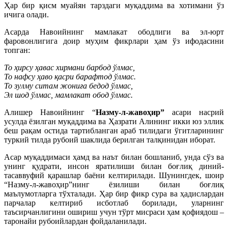
Ҳар бир қисм муайян тарздаги муқаддима ва хотимани ўз
ичига олади.
Асарда Навоийнинг мамлакат ободлиги ва эл-юрт
фаровонлигига доир муҳим фикрлари ҳам ўз ифодасини
топган:
То ҳирсу ҳавас хирмани барбод ўлмас,
То нафсу ҳаво қасри барафтод ўлмас.
То зулму ситам жониға бедод ўлмас,
Эл шод ўлмас, мамлакат обод ўлмас.
Алишер Навоийнинг “
Назму-л-жавоҳир”
асари насрий
усулда ёзилган муқаддима ва Ҳазрати Алининг икки юз эллик
беш рақам остида тартибланган араб тилидаги ўгитларининг
туркий тилда рубоий шаклида берилган талқинидан иборат.
Асар муқаддимаси ҳамд ва наът билан бошланиб, унда сўз ва
унинг қудрати, инсон яратилиши билан боғлиқ диний-
тасаввуфий қарашлар баёни келтирилади. Шунингдек, шоир
“Назму-л-жавоҳир”нинг ёзилиши билан боғлиқ
маълумотларга тўхталади. Ҳар бир фикр сура ва ҳадислардан
парчалар келтириб исботлаб борилади, уларнинг
таъсирчанлигини ошириш учун тўрт мисраси ҳам қофиядош –
таронайи рубоийлардан фойдаланилади.