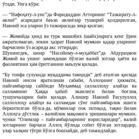
ўтади. Унга кўра:
— “Нафоҳату-л-унс”да Фаридиддин Атторнинг “Тазкирату-л-
авлиё” асаридаги баъзи авлиёлар тушириб қолдирилган,
Навоий эса уларни ўз тазкирасида зикр қилган;
— Жомийда ҳинд ва турк машойих (шайх)ларига кенг ўрин
ажратилмаган, лекин ҳазрат Навоий мумкин қадар уларнинг
барчасини ўз асарида акс эттиради;
Шунингдек, шоир “Насойиму-л-муҳаббат”да Абдураҳмон
Жомий ва унинг замондоши бўлган валий зотлар ҳаёти ва
фаолиятини ҳам ёритганини маълум қилади.
“Бу тоифа сулукида муқаддима тамҳиди” деб аталган қисмда
Навоий инсон яратилиши сабаби, Аллоҳнинг ҳикмати,
пайғамбарлар саййиди Муҳаммад саллаллоҳу алайҳи ва
салламнинг Ҳаққа ҳабиб эканлиги билан боғлиқ
тушунчаларни баён қилади. Алишер Навоий Расулуллоҳ
саллоллоҳу алайҳи ва салламдан сўнг пайғамбарлик эшиги
беркитилган бўлса-да, мўминлар пок эътиқод, тақво билан
Аллоҳга дўстлик – валийлик мақомига эришишлари мумкин,
чунки “Олимлар – пайғамбарларнинг ворисларидир”, валий
зотларнинг барчаси Аллоҳ йўлида собит бўлган зотлардир,
улар халқни тўғри йўлга бошлайди, деб таъкидлайди.