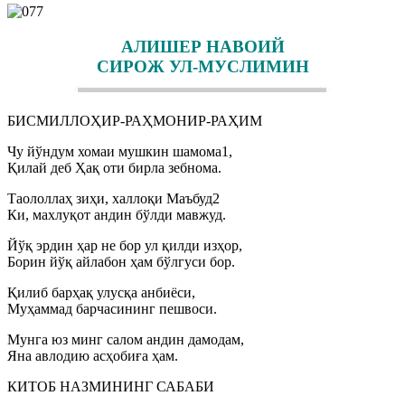
АЛИШЕР НАВОИЙ
СИРОЖ УЛ-МУСЛИМИН
БИСМИЛЛОҲИР-РАҲМОНИР-РАҲИМ
Чу йўндум хомаи мушкин шамома1,
Қилай деб Ҳақ оти бирла зебнома.
Таололлаҳ зиҳи, халлоқи Маъбуд2
Ки, махлуқот андин бўлди мавжуд.
Йўқ эрдин ҳар не бор ул қилди изҳор,
Борин йўқ айлабон ҳам бўлгуси бор.
Қилиб барҳақ улусқа анбиёси,
Муҳаммад барчасининг пешвоси.
Мунга юз минг салом андин дамодам,
Яна авлодию асҳобиға ҳам.
КИТОБ НАЗМИНИНГ САБАБИ