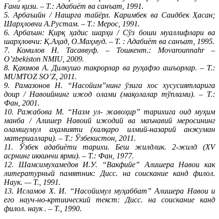
Ғани қизи. – Т.: Адабиёт ва санъат, 1991.
5. Арбаъийн / Нашрга тайёрл. Каримбек ва Саидбек Ҳасан;
Шарҳловчи А.Рустам. – Т.: Мерос, 1991.
6. Арбаъин: Қирқ ҳадис шарҳи / Сўз боши муаллифлари ва
шарҳловчи: Қ.Аҳад, О.Маҳмуд. – Т. : Адабиёт ва санъат, 1995.
7. Комилов Н. Тасаввуф. – Тошкент.: Movarounnahr –
O’zbekiston NMIU, 2009.
8. Қаюмов А. Дилкушо такрорлар ва руҳафзо ашъорлар. – Т.:
MUMTOZ SO’Z, 2011.
9. Рамазонов Н. “Насойим”нинг ўзига хос хусусиятларига
доир / Навоийнинг ижод олами (мақолалар тўплами). – Т.:
Фан, 2001.
10. Ражабова М. “Назм ул- жавоҳир” тарихига оид муҳим
манба / Алишер Навоий ижодий ва маънавий меросининг
оламшумул аҳамияти (халқаро илмий-назарий анжуман
материаллари). – Т.: Ўзбекистон, 2011.
11. Ўзбек адабиёти тарихи. Беш жилдлик. 2-жилд (XV
асрнинг иккинчи ярми). – Т.: Фан, 1977.
12. Шамсимухамедов И.У. “Вакфийе” Алишера Навои как
литературный памятник: Дисс. на соискание канд филол.
Наук. — Т., 1991.
13. Исламов Х. И. “Насойимул муҳаббат” Алишера Навои и
его науч-но-кртиический текст: Дисс. на соискание канд
филол. наук . – Т., 1990.