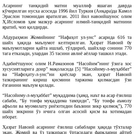
Асарнинг танқидий матни муаллиф яшаган даврда
кўчирилган нусха асосида 1996 йил Туркия (Анқара)да Камол
Эраслон томонидан яратилган. 2011 йил навоийшунос олим
Ҳ.Исломов ҳам мазкур асарнинг илмий-танқидий матнини
яратиб, чоп қилдирди.
Абдураҳмон Жомийнинг “Нафаҳот ул-унс” асарида 616 та
шайх ҳақида маълумот келтирилган. Ҳазрат Навоий бу
маълумотларни қайта ишлаб, тўлдириб, шайхлар сонини 770
тага етказади, улардан 35 тасини авлиё аёллар ташкил этади.
Адабиётшунос олим Н.Рамазонов “Насойим”нинг ўзига хос
хусусиятларига доир” мақоласида [5] “Насойиму-л-муҳаббат”
ва “Нафоҳату-л-унс”ни қиёслар экан, ҳазрат Навоий
тазкиранинг кириш қисмини таржима қилмасдан ўзи
ёзганини маълум қилади.
“Насойиму-л-муҳаббат” муқаддима (ҳамд, наът ва асар ёзилиш
сабаби, “Бу тоифа муқаддима тамҳиди”, “Бу тоифа аъмолу
афъоли ва муомилату риёзотидин баъзини зикр қилмоқ”), 770
шайх зикрини ўз ичига олган асосий қисм ва хотимадан
иборат.
Ҳазрат Навоий асарнинг ёзилиш сабаблари ҳақида тўхталар
экан, Жомий ва ўз тазкираси ўртасидаги фарқларни айтиб