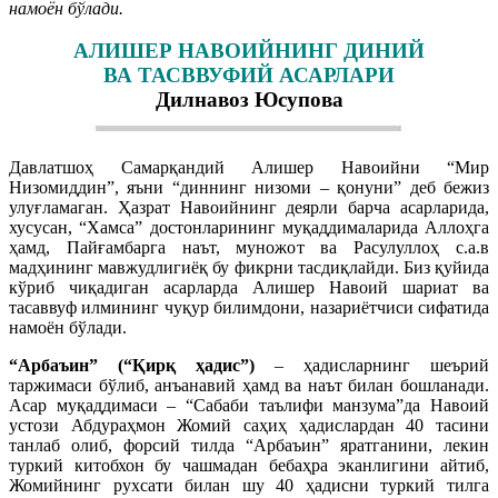
намоён бўлади.
АЛИШЕР НАВОИЙНИНГ ДИНИЙ
ВА ТАСВВУФИЙ АСАРЛАРИ
Дилнавоз Юсупова
Давлатшоҳ Самарқандий Алишер Навоийни “Мир
Низомиддин”, яъни “диннинг низоми – қонуни” деб бежиз
улуғламаган. Ҳазрат Навоийнинг деярли барча асарларида,
хусусан, “Хамса” достонларининг муқаддималарида Аллоҳга
ҳамд, Пайғамбарга наът, муножот ва Расулуллоҳ с.а.в
мадҳининг мавжудлигиёқ бу фикрни тасдиқлайди. Биз қуйида
кўриб чиқадиган асарларда Алишер Навоий шариат ва
тасаввуф илмининг чуқур билимдони, назариётчиси сифатида
намоён бўлади.
“Арбаъин” (“Қирқ ҳадис”)
– ҳадисларнинг шеърий
таржимаси бўлиб, анъанавий ҳамд ва наът билан бошланади.
Асар муқаддимаси – “Сабаби таълифи манзума”да Навоий
устози Абдураҳмон Жомий саҳиҳ ҳадислардан 40 тасини
танлаб олиб, форсий тилда “Арбаъин” яратганини, лекин
туркий китобхон бу чашмадан бебаҳра эканлигини айтиб,
Жомийнинг рухсати билан шу 40 ҳадисни туркий тилга