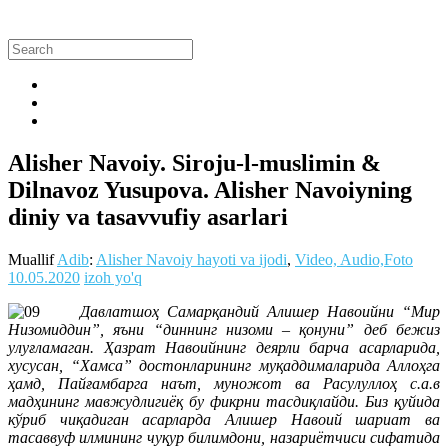
Alisher Navoiy. Siroju-l-muslimin &
Dilnavoz Yusupova. Alisher Navoiyning
diniy va tasavvufiy asarlari
Muallif
Adib
:
Alisher Navoiy hayoti va ijodi
,
Video, Audio,Foto
10.05.2020
izoh yo'q
Давлатшоҳ Самарқандий Алишер Навоийни “Мир
Низомиддин”, яъни “диннинг низоми – қонуни” деб бежиз
улуғламаган. Ҳазрат Навоийнинг деярли барча асарларида,
хусусан, “Хамса” достонларининг муқаддималарида Аллоҳга
ҳамд, Пайғамбарга наът, муножот ва Расулуллоҳ с.а.в
мадҳининг мавжудлигиёқ бу фикрни тасдиқлайди. Биз қуйида
кўриб чиқадиган асарларда Алишер Навоий шариат ва
тасаввуф илмининг чуқур билимдони, назариётчиси сифатида