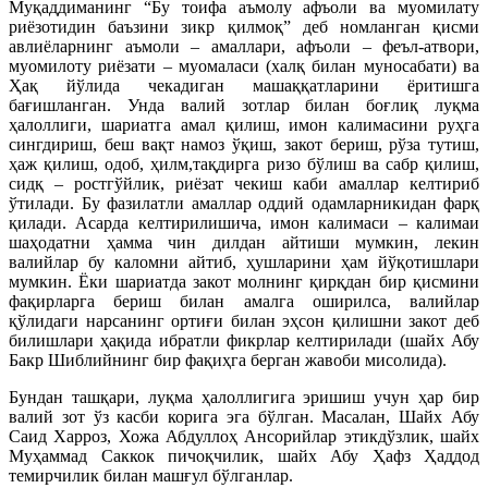
Муқаддиманинг “Бу тоифа аъмолу афъоли ва муомилату
риёзотидин баъзини зикр қилмоқ” деб номланган қисми
авлиёларнинг аъмоли – амаллари, афъоли – феъл-атвори,
муомилоту риёзати – муомаласи (халқ билан муносабати) ва
Ҳақ йўлида чекадиган машаққатларини ёритишга
бағишланган. Унда валий зотлар билан боғлиқ луқма
ҳалоллиги, шариатга амал қилиш, имон калимасини руҳга
сингдириш, беш вақт намоз ўқиш, закот бериш, рўза тутиш,
ҳаж қилиш, одоб, ҳилм,тақдирга ризо бўлиш ва сабр қилиш,
сидқ – ростгўйлик, риёзат чекиш каби амаллар келтириб
ўтилади. Бу фазилатли амаллар оддий одамларникидан фарқ
қилади. Асарда келтирилишича, имон калимаси – калимаи
шаҳодатни ҳамма чин дилдан айтиши мумкин, лекин
валийлар бу каломни айтиб, ҳушларини ҳам йўқотишлари
мумкин. Ёки шариатда закот молнинг қирқдан бир қисмини
фақирларга бериш билан амалга оширилса, валийлар
қўлидаги нарсанинг ортиғи билан эҳсон қилишни закот деб
билишлари ҳақида ибратли фикрлар келтирилади (шайх Абу
Бакр Шиблийнинг бир фақиҳга берган жавоби мисолида).
Бундан ташқари, луқма ҳалоллигига эришиш учун ҳар бир
валий зот ўз касби корига эга бўлган. Масалан, Шайх Абу
Саид Харроз, Хожа Абдуллоҳ Ансорийлар этикдўзлик, шайх
Муҳаммад Саккок пичоқчилик, шайх Абу Ҳафз Ҳаддод
темирчилик билан машғул бўлганлар.