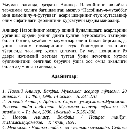
Умуман олганда, ҳазрати Алишер Навоийнинг авлиёлар
таржимаи ҳолига бағишланган мазкур “Насойиму-л-муҳаббат
мин шамойилу-л-футувват” асари шоирнинг етук мутасаввиф
олим сифатидаги фаолиятини кўрсатувчи муҳим манбадир.
Алишер Навоийнинг мазкур диний йўналишдаги асарларини
ўрганиш орқали унинг динга бўлган муносабати, эътиқоди
билан боғлиқ муайян маълумотлар олиш билан биргаликда,
унинг ислом илмларининг етук билимдони эканлиги
тўғрисида тасаввур ҳосил қиламиз. Бу улуғ шоирнинг ўз
даври ижтимоий ҳаётида тутган ўрни нечоғлик муҳим
бўлганлигини белгилаб берувчи ўзига хос омил эканлиги
билан аҳамиятли саналади.
Адабиётлар:
________________________________________
1. Навоий Алишер. Вақфия. Мукаммал асарлар тўплами. 20
жилдлик. – Т.: Фан, 1998. 14-жилд. – Б. 231-270.
2. Навоий Алишер. Арбаъин. Сирож ул-муслимин.Муножот.
Рисолаи тийр андохтан. Мукаммал асарлар тўплами. 20
жилдлик. – Т.: Фан, 2000. 16-жилд. – Б.261-308.
3. Навоий Алишер. Вақфийя / Нашрга тайёрл.
И.Шамсимуҳамедов. – Т. : Фан, 1991.
4. Муножот / Нашрга тайёрл. ва луғатлар муаллифи: Суйима