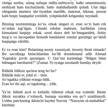
chetga surilsa, uning nafaqat milliy-tarbiyaviy, balki umuminsoniy
mohiyati ham kuchsizlanib, hatto mahdudlashib qoladi. Ular tilga
olinganda mumtoz sheʼriyatdan mardlik, matonat, hikmat, jasorat
kabi boqiy haqiqatlar yorishib, yolqinlashib kelganday tuyuladi.
Bizning taxminimizga koʻra, erkak singari er, eran soʻzi ham erk
soʻzidan tugʻilgan. Chunki erkdan mahrum, hurlikdan yiroq
kimsalarni haqiqiy erkak, ozod shaxs deb boʻlmaganidek, ilohiy
tuygʻu va layoqatdan benasib bandalarni eranlar guruhiga qoʻshish
haqiqatga xilofdir.
Er va eran kim? Bularning asosiy xususiyati, insoniy ibrati nimada?
Bu savollarga birinchilardan boʻlib donishmand adib Ahmad
Yugnakiy javob qaytargan. U Qurʼoni karimdagi “Bilgan bilan
bilmagan barobarmi?” (Zumar. 9) oyatga asoslanib bunday deydi:
Biliklik biliksiz qachon teng boʻlur?
Biliklik tishi er, johil er – tishi.
Soʻngakka yiliktan eranga bilik,
Eran koʻrki aql, soʻngakning – yilik.
Yaʼni: bilimli ayol er kishidir, bilimsiz erkak esa xotindir. Ilmsiz
iliksiz suyakka oʻxshaydi, bunaqa suyakka esa qoʻl uzatilmaydi.
Ushbu parchaning ikkinchi baytini Navoiy “Nasoyim ul-muhabbat”
kitobida: