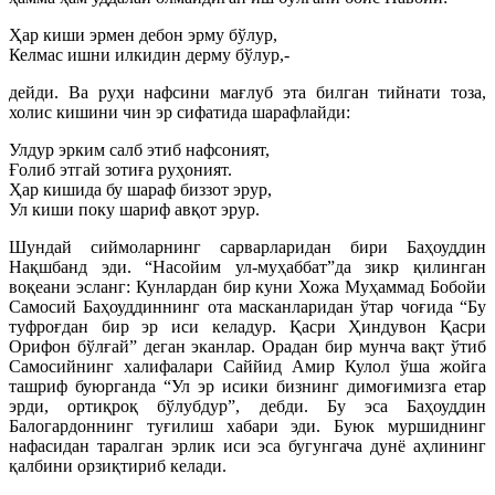
Ҳар киши эрмен дебон эрму бўлур,
Келмас ишни илкидин дерму бўлур,-
дейди. Ва руҳи нафсини мағлуб эта билган тийнати тоза,
холис кишини чин эр сифатида шарафлайди:
Улдур эрким салб этиб нафсоният,
Ғолиб этгай зотиға руҳоният.
Ҳар кишида бу шараф биззот эрур,
Ул киши поку шариф авқот эрур.
Шундай сиймоларнинг сарварларидан бири Баҳоуддин
Нақшбанд эди. “Насойим ул-муҳаббат”да зикр қилинган
воқеани эсланг: Кунлардан бир куни Хожа Муҳаммад Бобойи
Самосий Баҳоуддиннинг ота масканларидан ўтар чоғида “Бу
туфроғдан бир эр иси келадур. Қасри Ҳиндувон Қасри
Орифон бўлғай” деган эканлар. Орадан бир мунча вақт ўтиб
Самосийнинг халифалари Саййид Амир Кулол ўша жойга
ташриф буюрганда “Ул эр исики бизнинг димоғимизга етар
эрди, ортиқроқ бўлубдур”, дебди. Бу эса Баҳоуддин
Балогардоннинг туғилиш хабари эди. Буюк муршиднинг
нафасидан таралган эрлик иси эса бугунгача дунё аҳлининг
қалбини орзиқтириб келади.