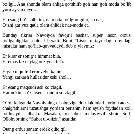
boʻlgil. Ana shunda olam ahliga qoʻshilib goh nar, goh moda boʻlib
yurmaysan deydi:
Er esang boʻl sulbkim, na moda boʻlgʻungdur, na nar,
Oʻzni gar yuz qatla olam ahlidek nar-moda et.
Bunday fikrlar Navoiyda favquʼl bashar, super inson orzusi
boʻlganligidan dalolat beradi. Buni “Lison ut-tayr”dagi quyidagi
misralar ham qoʻllab-quvvatlaydi deb oʻylaymiz:
Er kirar er sonigʻa himmat bila,
Er emas faxr aylagan ziynat bila.
Erga xulqu feʼl erur zebu kamol,
Yangi zarkash hullasidur eski shol…
Er esang maqsudi asli koʻzlagil,
Har nekim soʻzlarsen – ondin soʻzlagil.
Oʻrni kelganda Navoiyning er obraziga doir talqinlari ayrim xato va
chalgʻishlarni tuzatishga yordam berishini ham aytish foydadan xoli
boʻlmaydi, albatta. Masalan, mashhur mutasavvif shoir Soʻfi
Ollohyorning “Sabot ul-ojizin” asarida:
Otang erdur sanam erdek qiliq qil,