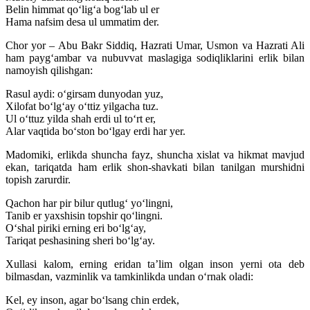
Belin himmat qoʻligʻa bogʻlab ul er
Hama nafsim desa ul ummatim der.
Chor yor – Abu Bakr Siddiq, Hazrati Umar, Usmon va Hazrati Ali
ham paygʻambar va nubuvvat maslagiga sodiqliklarini erlik bilan
namoyish qilishgan:
Rasul aydi: oʻgirsam dunyodan yuz,
Xilofat boʻlgʻay oʻttiz yilgacha tuz.
Ul oʻttuz yilda shah erdi ul toʻrt er,
Alar vaqtida boʻston boʻlgay erdi har yer.
Madomiki, erlikda shuncha fayz, shuncha xislat va hikmat mavjud
ekan, tariqatda ham erlik shon-shavkati bilan tanilgan murshidni
topish zarurdir.
Qachon har pir bilur qutlugʻ yoʻlingni,
Tanib er yaxshisin topshir qoʻlingni.
Oʻshal piriki erning eri boʻlgʻay,
Tariqat peshasining sheri boʻlgʻay.
Xullasi kalom, erning eridan taʼlim olgan inson yerni ota deb
bilmasdan, vazminlik va tamkinlikda undan oʻrnak oladi:
Kel, ey inson, agar boʻlsang chin erdek,