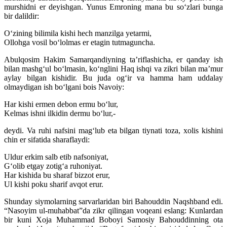
murshidni er deyishgan. Yunus Emroning mana bu soʻzlari bunga
bir dalildir:
Oʻzining bilimila kishi hech manzilga yetarmi,
Ollohga vosil boʻlolmas er etagin tutmaguncha.
Abulqosim Hakim Samarqandiyning taʼriflashicha, er qanday ish
bilan mashgʻul boʻlmasin, koʻnglini Haq ishqi va zikri bilan maʼmur
aylay bilgan kishidir. Bu juda ogʻir va hamma ham uddalay
olmaydigan ish boʻlgani bois Navoiy:
Har kishi ermen debon ermu boʻlur,
Kelmas ishni ilkidin dermu boʻlur,-
deydi. Va ruhi nafsini magʻlub eta bilgan tiynati toza, xolis kishini
chin er sifatida sharaflaydi:
Uldur erkim salb etib nafsoniyat,
Gʻolib etgay zotigʻa ruhoniyat.
Har kishida bu sharaf bizzot erur,
Ul kishi poku sharif avqot erur.
Shunday siymolarning sarvarlaridan biri Bahouddin Naqshband edi.
“Nasoyim ul-muhabbat”da zikr qilingan voqeani eslang: Kunlardan
bir kuni Xoja Muhammad Boboyi Samosiy Bahouddinning ota