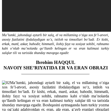
Maʼlumki, jahondagi aytarli bir xalq, el va millatning oʻziga xos feʼl-atvori,
asosiy fazilatini ifodalaydigan soʻz, istiloh va timsollari boʻladi. Er kishi,
erkak, mard, askar, bahodir, himmatli, ilohiy fayz va xosiyat sohibi, rahnamo
kabi oʻnlab maʼnolarda qoʻllanib kelingan er va eran kalimasi turkiy
xalqlar tili va tarixida shunday mavqega egadir.
Ibrohim HAQQUL
NAVOIY SHEʼRIYATIDA ER VA ERAN OBRAZI
Maʼlumki, jahondagi aytarli bir xalq, el va millatning oʻziga
xos feʼl-atvori, asosiy fazilatini ifodalaydigan soʻz, istiloh va
timsollari boʻladi. Er kishi, erkak, mard, askar, bahodir, himmatli,
ilohiy fayz va xosiyat sohibi, rahnamo kabi oʻnlab maʼnolarda
qoʻllanib kelingan er va eran kalimasi turkiy xalqlar tili va tarixida
shunday mavqega egadir. Boshqasini aytmaganda ham turkiy yozma
va ogʻzaki adabiyotdan er, eran, alp eran, gʻayb eranlari obrazlari