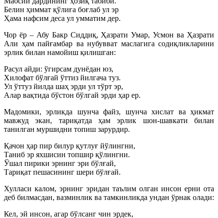
Маосий дардининг ҳозиқ табиби.
Белин ҳиммат қўлиға боғлаб ул эр
Ҳама нафсим деса ул умматим дер.
Чор ёр – Абу Бакр Сиддиқ, Ҳазрати Умар, Усмон ва Ҳазрати
Али ҳам пайғамбар ва нубувват маслагига содиқликларини
эрлик билан намойиш қилишган:
Расул айди: ўгирсам дунёдан юз,
Хилофат бўлғай ўттиз йилгача туз.
Ул ўттуз йилда шаҳ эрди ул тўрт эр,
Алар вақтида бўстон бўлгай эрди ҳар ер.
Мадомики, эрликда шунча файз, шунча хислат ва ҳикмат
мавжуд экан, тариқатда ҳам эрлик шон-шавкати билан
танилган муршидни топиш зарурдир.
Қачон ҳар пир билур қутлуғ йўлингни,
Таниб эр яхшисин топшир қўлингни.
Ўшал пирики эрнинг эри бўлғай,
Тариқат пешасининг шери бўлғай.
Хулласи калом, эрнинг эридан таълим олган инсон ерни ота
деб билмасдан, вазминлик ва тамкинликда ундан ўрнак олади:
Кел, эй инсон, агар бўлсанг чин эрдек,