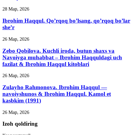
28 Мар, 2026
Ibrohim Haqqul. Qo’rqoq bo’lsang, qo’rqoq bo’lar
she’r
26 Мар, 2026
Zebo Qobilova. Kuchli iroda, butun shaxs va
Navoiyga muhabbat – Ibrohim Haqquldagi uch
fazilat & Ibrohim Haqqul kitoblari
26 Мар, 2026
Zulayho Rahmonova. Ibrohim Haqqul —
navoiyshunos & Ibrohim Haqqul. Kamol et
kasbkim (1991)
26 Мар, 2026
Izoh qoldiring