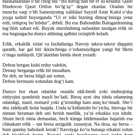
maskanlaridan oʻtar chogʻida “Bu tufrogʻdan bir er isi keladur. Qasri
Hinduvon Qasri Orifon boʻlgʻay” degan ekanlar. Oradan bir
muncha vaqt oʻtib Samosiyning xalifalari Sayyid Amir Kulol oʻsha
joyga tashrif buyurganda “Ul er isiki bizning dimogʻimizga yetar
erdi, ortiqroq boʻlubdur”, debdi. Bu esa Bahouddin Balogardonning
tugʻilish xabari edi. Buyuk murshidning nafasidan taralgan erlik isi
esa bugungacha dunyo ahlining qalbini orziqtirib keladi.
Erlik, erkaklik xislat va fazilatlariga Navoiy takror-takror diqqatni
qaratib, har gal biri ikkinchisiga oʻxshamaydigan yangi bir fikrni
oʻrtaga tashlaydi. Qitʼalaridan birida shoir yozadi:
Debon bergan kishi erdur valekin,
Demay berganga erlik bil musallam.
Ne deb, ne bersa bilgil ani xotun,
Debon bermasni xotundan dogʻi kam.
Dunyo bor ekan odamlar orasida oldi-berdi yoki muhtojning
ehtiyojini qondirish mayli boʻladi. Biroq ayni shu ishda odamning
odamligi, mard, nomard yoki gʻirromligi ham aniq koʻrinadi. Sheʼr
shu ziddiyatli holat haqida. Unda taʼkidlanishi boʻyicha, birovga bir
nimani beraman deb uni berish mardlik, yaʼni erkakka xos ishdir.
Shuni hech nima demasdan, hech kimga bildirmasdan bajarish esa
chinakam erlik – tan bersa arzigulik xususiyat. Na desa, na bersa –
buni qanday baholash kerak? Navoiyga koʻra bunaqa erkakni xotun
deb hisoblash lozim. Negaki, unda bundayroq ayol qadar ham