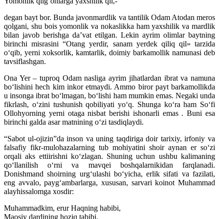
Yomonlik qilgʻonlarga yaxshilik qil,-
degan bayt bor. Bunda javonmardlik va tantilik Odam Atodan meros
qolgani, shu bois yomonlik va nokaslikka ham yaxshilik va mardlik
bilan javob berishga daʼvat etilgan. Lekin ayrim olimlar baytning
birinchi misrasini “Otang yerdir, sanam yerdek qiliq qil» tarzida
oʻqib, yerni xoksorlik, kamtarlik, doimiy barkamollik namunasi deb
tavsiflashgan.
Ona Yer – tuproq Odam nasliga ayrim jihatlardan ibrat va namuna
boʻlishini hech kim inkor etmaydi. Ammo biror payt barkamollikda
u insonga ibrat boʻlmagan, boʻlishi ham mumkin emas. Negaki unda
fikrlash, oʻzini tushunish qobiliyati yoʻq. Shunga koʻra ham Soʻfi
Ollohyorning yerni otaga nisbat berishi ishonarli emas . Buni esa
birinchi galda asar matnining oʻzi tasdiqlaydi.
“Sabot ul-ojizin”da inson va uning taqdiriga doir tarixiy, irfoniy va
falsafiy fikr-mulohazalarning tub mohiyatini shoir aynan er soʻzi
orqali aks ettiirishni koʻzlagan. Shuning uchun ushbu kalimaning
qoʻllanilish oʻrni va mavqei boshqalarnikidan farqlanadi.
Donishmand shoirning urgʻulashi boʻyicha, erlik sifati va fazilati,
eng avvalo, paygʻambarlarga, xususan, sarvari koinot Muhammad
alayhissalomga xosdir:
Muhammadkim, erur Haqning habibi,
Maosiy dardining hoziq tabibi.