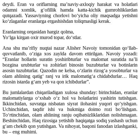
deydi. Eran va oriflarning maʼnaviy-axloqiy harakat va holatlari
odamni xomlik, gʻofillik hamda katta-kichik gumrohliklardan
qutqazadi. Yassaviyning chorlovi boʻyicha oliy maqsadga yetishni
koʻzlaganlar eranlarga ergashishdan toliqmasligi kerak.
Eranlarning orqasidan hargiz qolma,
Yoʻlga kirgan oxir murod topar, doʻstlar.
Ana shu maʼrifiy nuqtai nazar Alisher Navoiy tomonidan qoʻllab-
quvvatlanib, oʻziga xos zaylda davom ettirilgan. Navoiy yozadi:
“Eranlar hollarin suratin yoshiribturlar va malomat suratida naʼli
bozgina urubturlar va zohirlari binosin buzubturlar va botinlarin
asosin tuzubturlar. Qazodin ne kelsa, oʻzlarin rizogʻa yosobturlar va
olam ahlining qatigʻ ranj va irik malomatigʻa chidabdurlar… Haq
rizosin istarda gʻam yeb va qon ichibdurlar”.
Bu jumlalardan chiqariladigan xulosa shunday: birinchidan, eranlar
malomatiylarga oʻxshab oʻz hol va holatlarini yashirin tutishgan.
Ikkinchidan, suvratga nisbatan siyrat ilohasini yuqori qoʻyishgan.
Uchinchidan, taqdir ishi va hukmiga doimo rozi boʻlishgan.
Toʻrtinchidan, olam ahlining ranju oqibatsizliklaridan nolishmagan.
Beshinchidan, Haq rizosiga yetishib haqiqatga sodiq yashash uchun
gʻam chekib qon yutishgan. Va nihoyat, baqoni fanodan izlashganki,
bu – eng muhimi.