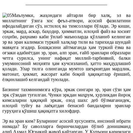
Маълумки, жаҳондаги айтарли бир халқ, эл ва
миллатнинг ўзига хос феъл-атвори, асосий фазилатини
ифодалайдиган сўз, истилоҳ ва тимсоллари бўлади. Эр киши,
эркак, мард, аскар, баҳодир, ҳимматли, илоҳий файз ва хосият
соҳиби, раҳнамо каби ўнлаб маъноларда қўлланиб келинган
эр ва эран калимаси туркий халқлар тили ва тарихида шундай
мавқега эгадир. Бошқасини айтмаганда ҳам туркий ёзма ва
оғзаки адабиётдан эр, эран, алп эран, ғайб эранлари образлари
четга сурилса, унинг нафақат миллий-тарбиявий, балки
умуминсоний моҳияти ҳам кучсизланиб, ҳатто маҳдудлашиб
қолади. Улар тилга олинганда мумтоз шеъриятдан мардлик,
матонат, ҳикмат, жасорат каби боқий ҳақиқатлар ёришиб,
ёлқинлашиб келгандай туюлади.
Бизнинг тахминимизга кўра, эркак сингари эр, эран сўзи ҳам
эрк сўзидан туғилган. Чунки эркдан маҳрум, ҳурликдан йироқ
кимсаларни ҳақиқий эркак, озод шахс деб бўлмаганидек,
илоҳий туйғу ва лаёқатдан бенасиб бандаларни эранлар
гуруҳига қўшиш ҳақиқатга хилофдир.
Эр ва эран ким? Буларнинг асосий хусусияти, инсоний ибрати
нимада? Бу саволларга биринчилардан бўлиб донишманд
адиб Аҳмад Югнакий жавоб қайтарган. У Қуръони каримдаги