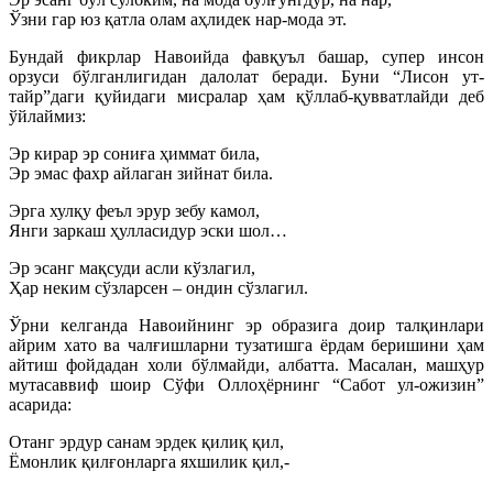
Ўзни гар юз қатла олам аҳлидек нар-мода эт.
Бундай фикрлар Навоийда фавқуъл башар, супер инсон
орзуси бўлганлигидан далолат беради. Буни “Лисон ут-
тайр”даги қуйидаги мисралар ҳам қўллаб-қувватлайди деб
ўйлаймиз:
Эр кирар эр сониға ҳиммат била,
Эр эмас фахр айлаган зийнат била.
Эрга хулқу феъл эрур зебу камол,
Янги заркаш ҳулласидур эски шол…
Эр эсанг мақсуди асли кўзлагил,
Ҳар неким сўзларсен – ондин сўзлагил.
Ўрни келганда Навоийнинг эр образига доир талқинлари
айрим хато ва чалғишларни тузатишга ёрдам беришини ҳам
айтиш фойдадан холи бўлмайди, албатта. Масалан, машҳур
мутасаввиф шоир Сўфи Оллоҳёрнинг “Сабот ул-ожизин”
асарида:
Отанг эрдур санам эрдек қилиқ қил,
Ёмонлик қилғонларга яхшилик қил,-