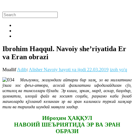
Ibrohim Haqqul. Navoiy she’riyatida Er
va Eran obrazi
Muallif
Adib
:
Alisher Navoiy hayoti va ijodi
22.03.2019
izoh yo'q
Маълумки, жаҳондаги айтарли бир халқ, эл ва миллатнинг
ўзига хос феъл-атвори, асосий фазилатини ифодалайдиган сўз,
истилоҳ ва тимсоллари бўлади. Эр киши, эркак, мард, аскар, баҳодир,
ҳимматли, илоҳий файз ва хосият соҳиби, раҳнамо каби ўнлаб
маъноларда қўлланиб келинган эр ва эран калимаси туркий халқлар
тили ва тарихида шундай мавқега эгадир.
Иброҳим ҲАҚҚУЛ
НАВОИЙ ШЕЪРИЯТИДА ЭР ВА ЭРАН
ОБРАЗИ