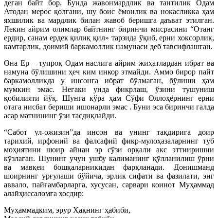
деган байт бор. Бунда жавонмардлик ва тантилик Одам
Атодан мерос қолгани, шу боис ёмонлик ва нокасликка ҳам
яхшилик ва мардлик билан жавоб беришга даъват этилган.
Лекин айрим олимлар байтнинг биринчи мисрасини “Отанг
ердир, санам ердек қилиқ қил» тарзида ўқиб, ерни хоксорлик,
камтарлик, доимий баркамоллик намунаси деб тавсифлашган.
Она Ер – тупроқ Одам наслига айрим жиҳатлардан ибрат ва
намуна бўлишини ҳеч ким инкор этмайди. Аммо бирор пайт
баркамолликда у инсонга ибрат бўлмаган, бўлиши ҳам
мумкин эмас. Негаки унда фикрлаш, ўзини тушуниш
қобилияти йўқ. Шунга кўра ҳам Сўфи Оллоҳёрнинг ерни
отага нисбат бериши ишонарли эмас . Буни эса биринчи галда
асар матнининг ўзи тасдиқлайди.
“Сабот ул-ожизин”да инсон ва унинг тақдирига доир
тарихий, ирфоний ва фалсафий фикр-мулоҳазаларнинг туб
моҳиятини шоир айнан эр сўзи орқали акс эттииришни
кўзлаган. Шунинг учун ушбу калиманинг қўлланилиш ўрни
ва мавқеи бошқаларникидан фарқланади. Донишманд
шоирнинг урғулаши бўйича, эрлик сифати ва фазилати, энг
аввало, пайғамбарларга, хусусан, сарвари коинот Муҳаммад
алайҳиссаломга хосдир:
Муҳаммадким, эрур Ҳақнинг ҳабиби,