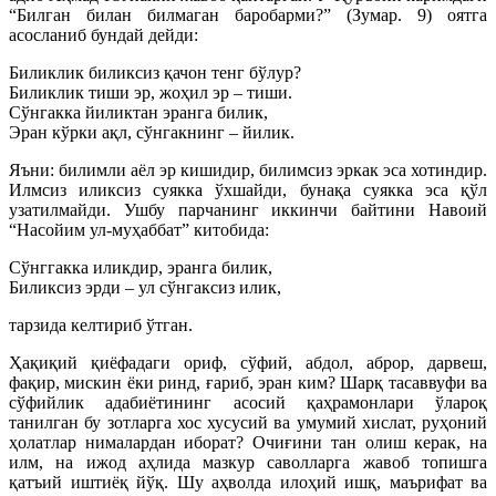
“Билган билан билмаган баробарми?” (Зумар. 9) оятга
асосланиб бундай дейди:
Биликлик биликсиз қачон тенг бўлур?
Биликлик тиши эр, жоҳил эр – тиши.
Сўнгакка йиликтан эранга билик,
Эран кўрки ақл, сўнгакнинг – йилик.
Яъни: билимли аёл эр кишидир, билимсиз эркак эса хотиндир.
Илмсиз иликсиз суякка ўхшайди, бунақа суякка эса қўл
узатилмайди. Ушбу парчанинг иккинчи байтини Навоий
“Насойим ул-муҳаббат” китобида:
Сўнггакка иликдир, эранга билик,
Биликсиз эрди – ул сўнгаксиз илик,
тарзида келтириб ўтган.
Ҳақиқий қиёфадаги ориф, сўфий, абдол, аброр, дарвеш,
фақир, мискин ёки ринд, ғариб, эран ким? Шарқ тасаввуфи ва
сўфийлик адабиётининг асосий қаҳрамонлари ўлароқ
танилган бу зотларга хос хусусий ва умумий хислат, руҳоний
ҳолатлар нималардан иборат? Очиғини тан олиш керак, на
илм, на ижод аҳлида мазкур саволларга жавоб топишга
қатъий иштиёқ йўқ. Шу аҳволда илоҳий ишқ, маърифат ва