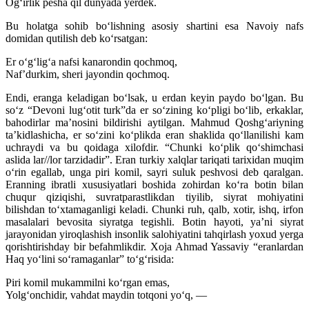
Ogʻirlik pesha qil dunyada yerdek.
Bu holatga sohib boʻlishning asosiy shartini esa Navoiy nafs
domidan qutilish deb koʻrsatgan:
Er oʻgʻligʻa nafsi kanarondin qochmoq,
Nafʼdurkim, sheri jayondin qochmoq.
Endi, eranga keladigan boʻlsak, u erdan keyin paydo boʻlgan. Bu
soʻz “Devoni lugʻotit turk”da er soʻzining koʻpligi boʻlib, erkaklar,
bahodirlar maʼnosini bildirishi aytilgan. Mahmud Qoshgʻariyning
taʼkidlashicha, er soʻzini koʻplikda eran shaklida qoʻllanilishi kam
uchraydi va bu qoidaga xilofdir. “Chunki koʻplik qoʻshimchasi
aslida lar//lor tarzidadir”. Eran turkiy xalqlar tariqati tarixidan muqim
oʻrin egallab, unga piri komil, sayri suluk peshvosi deb qaralgan.
Eranning ibratli xususiyatlari boshida zohirdan koʻra botin bilan
chuqur qiziqishi, suvratparastlikdan tiyilib, siyrat mohiyatini
bilishdan toʻxtamaganligi keladi. Chunki ruh, qalb, xotir, ishq, irfon
masalalari bevosita siyratga tegishli. Botin hayoti, yaʼni siyrat
jarayonidan yiroqlashish insonlik salohiyatini tahqirlash yoxud yerga
qorishtirishday bir befahmlikdir. Xoja Ahmad Yassaviy “eranlardan
Haq yoʻlini soʻramaganlar” toʻgʻrisida:
Piri komil mukammilni koʻrgan emas,
Yolgʻonchidir, vahdat maydin totqoni yoʻq, —