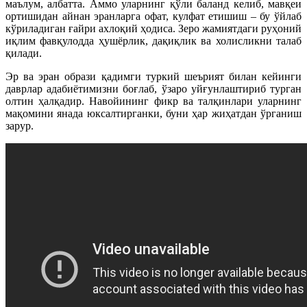
маълум, албатта. Аммо уларнинг қўли баланд келиб, мавқеи
ортишидан айнан эранларга офат, кулфат етишиш – бу ўйлаб
кўриладиган ғайри ахлоқий ҳодиса. Зеро жамиятдаги руҳоний
иқлим фавқулодда ҳушёрлик, дақиқлик ва холисликни талаб
қилади.
Эр ва эран образи қадимги туркий шеърият билан кейинги
даврлар адабиётимизни боғлаб, ўзаро уйғунлаштириб турган
олтин ҳалқадир. Навойининг фикр ва талқинлари уларнинг
мақомини янада юксалтирганки, буни ҳар жиҳатдан ўрганиш
зарур.