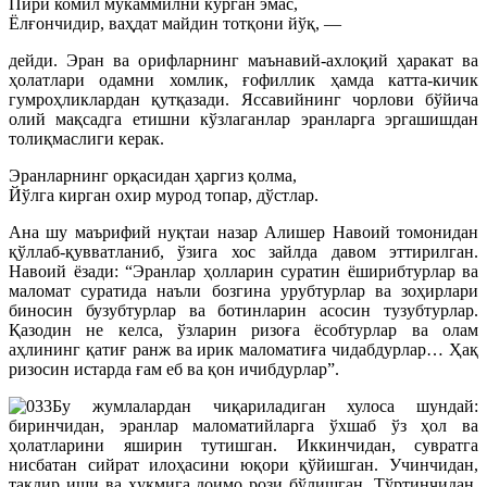
Пири комил мукаммилни кўрган эмас,
Ёлғончидир, ваҳдат майдин тотқони йўқ, —
дейди. Эран ва орифларнинг маънавий-ахлоқий ҳаракат ва
ҳолатлари одамни хомлик, ғофиллик ҳамда катта-кичик
гумроҳликлардан қутқазади. Яссавийнинг чорлови бўйича
олий мақсадга етишни кўзлаганлар эранларга эргашишдан
толиқмаслиги керак.
Эранларнинг орқасидан ҳаргиз қолма,
Йўлга кирган охир мурод топар, дўстлар.
Ана шу маърифий нуқтаи назар Алишер Навоий томонидан
қўллаб-қувватланиб, ўзига хос зайлда давом эттирилган.
Навоий ёзади: “Эранлар ҳолларин суратин ёширибтурлар ва
маломат суратида наъли бозгина урубтурлар ва зоҳирлари
биносин бузубтурлар ва ботинларин асосин тузубтурлар.
Қазодин не келса, ўзларин ризоға ёсобтурлар ва олам
аҳлининг қатиғ ранж ва ирик маломатиға чидабдурлар… Ҳақ
ризосин истарда ғам еб ва қон ичибдурлар”.
Бу жумлалардан чиқариладиган хулоса шундай:
биринчидан, эранлар маломатийларга ўхшаб ўз ҳол ва
ҳолатларини яширин тутишган. Иккинчидан, сувратга
нисбатан сийрат илоҳасини юқори қўйишган. Учинчидан,
тақдир иши ва ҳукмига доимо рози бўлишган. Тўртинчидан,