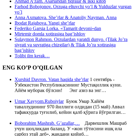
Ahmad A’zam. Asarlaridan fiqralar & Ikki kitob
Farhod Bobojonov. Orzuga eltuvchi yo‘l & Yulduzlar yurgan
yo`l
Anna Axmatova. She’rlar & Anatoliy Nayman. Anna
Ibodat Rajabova. Yangi she’rlar
Federiko Garsia Lorka. «Tamarit devoni»dan
Mirtemir domla xotirasiga bag’ishlov
Sulaymon Rahmon. Orzulardan yaratdi dunyo. (Tilak Jo’ra
siyrati va suvratiga chizgilar) & Tilak Jo’ra xotirasiga
bag’ishlov
Tolibi ilm kerak…
ENG KO’P O’QILGAN
Xurshid Davron. Vatan haqida she’rlar
1 сентябрь -
Ўзбекистон Республикасининг Мустақиллик куни.
Айём муборак бўлсин! Энг азиз ва энг…
Umar Xayyom.Ruboiylar
Буюк Умар Хайём
таваллудининг 970 йиллиги олдидан (15 май) Аввал
тафаккурда туғилиб, кейин қалб қўрига йўғрилган…
Boborahim Mashrab. G’azallar,…
Дарвешлик Машраб
учун шоҳликдан баланд. У «жон тўтисини ишқ ила
сарбоз этай деб», жандани кийиб…