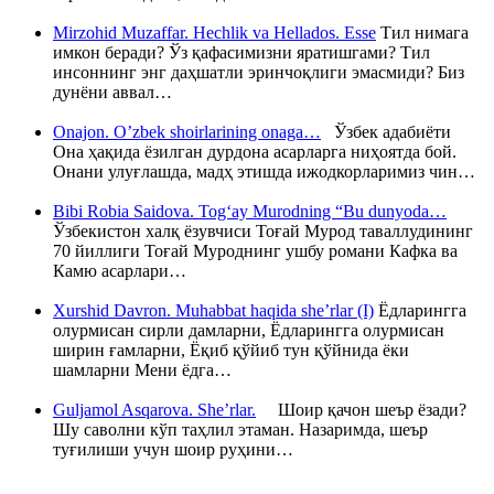
Mirzohid Muzaffar. Hechlik va Hellados. Esse
Тил нимага
имкон беради? Ўз қафасимизни яратишгами? Тил
инсоннинг энг даҳшатли эринчоқлиги эмасмиди? Биз
дунёни аввал…
Onajon. O’zbek shoirlarining onaga…
Ўзбек адабиёти
Она ҳақида ёзилган дурдона асарларга ниҳоятда бой.
Онани улуғлашда, мадҳ этишда ижодкорларимиз чин…
Bibi Robia Saidova. Tog‘ay Murodning “Bu dunyoda…
Ўзбекистон халқ ёзувчиси Тоғай Мурод таваллудининг
70 йиллиги Тоғай Муроднинг ушбу романи Кафка ва
Камю асарлари…
Xurshid Davron. Muhabbat haqida she’rlar (I)
Ёдларингга
олурмисан сирли дамларни, Ёдларингга олурмисан
ширин ғамларни, Ёқиб қўйиб тун қўйнида ёки
шамларни Мени ёдга…
Guljamol Asqarova. She’rlar.
Шоир қачон шеър ёзади?
Шу саволни кўп таҳлил этаман. Назаримда, шеър
туғилиши учун шоир руҳини…