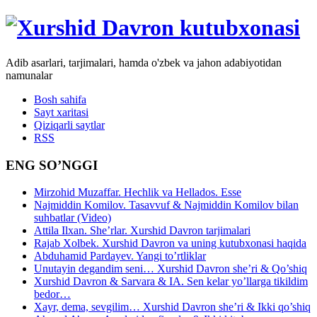
Adib asarlari, tarjimalari, hamda o'zbek va jahon adabiyotidan
namunalar
Bosh sahifa
Sayt xaritasi
Qiziqarli saytlar
RSS
ENG SO’NGGI
Mirzohid Muzaffar. Hechlik va Hellados. Esse
Najmiddin Komilov. Tasavvuf & Najmiddin Komilov bilan
suhbatlar (Video)
Attila Ilxan. She’rlar. Xurshid Davron tarjimalari
Rajab Xolbek. Xurshid Davron va uning kutubxonasi haqida
Abduhamid Pardayev. Yangi to’rtliklar
Unutayin degandim seni… Xurshid Davron she’ri & Qo’shiq
Xurshid Davron & Sarvara & IA. Sen kelar yo’llarga tikildim
bedor…
Xayr, dema, sevgilim… Xurshid Davron she’ri & Ikki qo’shiq