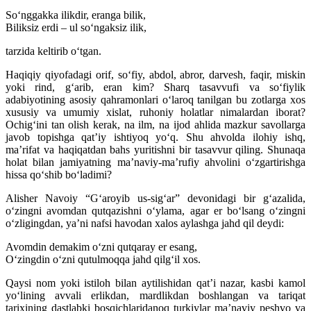
Soʻnggakka ilikdir, eranga bilik,
Biliksiz erdi – ul soʻngaksiz ilik,
tarzida keltirib oʻtgan.
Haqiqiy qiyofadagi orif, soʻfiy, abdol, abror, darvesh, faqir, miskin
yoki rind, gʻarib, eran kim? Sharq tasavvufi va soʻfiylik
adabiyotining asosiy qahramonlari oʻlaroq tanilgan bu zotlarga xos
xususiy va umumiy xislat, ruhoniy holatlar nimalardan iborat?
Ochigʻini tan olish kerak, na ilm, na ijod ahlida mazkur savollarga
javob topishga qatʼiy ishtiyoq yoʻq. Shu ahvolda ilohiy ishq,
maʼrifat va haqiqatdan bahs yuritishni bir tasavvur qiling. Shunaqa
holat bilan jamiyatning maʼnaviy-maʼrufiy ahvolini oʻzgartirishga
hissa qoʻshib boʻladimi?
Alisher Navoiy “Gʻaroyib us-sigʻar” devonidagi bir gʻazalida,
oʻzingni avomdan qutqazishni oʻylama, agar er boʻlsang oʻzingni
oʻzligingdan, yaʼni nafsi havodan xalos aylashga jahd qil deydi:
Avomdin demakim oʻzni qutqaray er esang,
Oʻzingdin oʻzni qutulmoqqa jahd qilgʻil xos.
Qaysi nom yoki istiloh bilan aytilishidan qatʼi nazar, kasbi kamol
yoʻlining avvali erlikdan, mardlikdan boshlangan va tariqat
tarixining dastlabki bosqichlaridanoq turkiylar maʼnaviy peshvo va