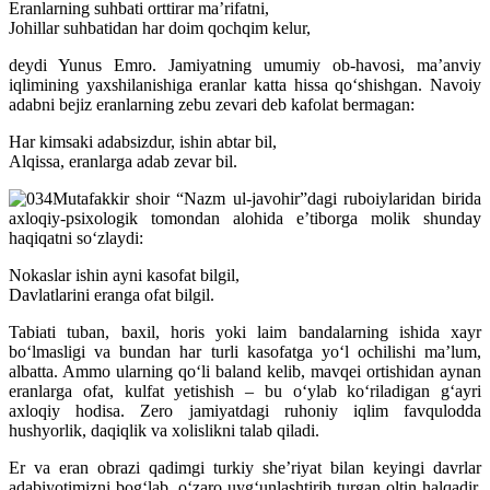
Eranlarning suhbati orttirar maʼrifatni,
Johillar suhbatidan har doim qochqim kelur,
deydi Yunus Emro. Jamiyatning umumiy ob-havosi, maʼanviy
iqlimining yaxshilanishiga eranlar katta hissa qoʻshishgan. Navoiy
adabni bejiz eranlarning zebu zevari deb kafolat bermagan:
Har kimsaki adabsizdur, ishin abtar bil,
Alqissa, eranlarga adab zevar bil.
Mutafakkir shoir “Nazm ul-javohir”dagi ruboiylaridan birida
axloqiy-psixologik tomondan alohida eʼtiborga molik shunday
haqiqatni soʻzlaydi:
Nokaslar ishin ayni kasofat bilgil,
Davlatlarini eranga ofat bilgil.
Tabiati tuban, baxil, horis yoki laim bandalarning ishida xayr
boʻlmasligi va bundan har turli kasofatga yoʻl ochilishi maʼlum,
albatta. Ammo ularning qoʻli baland kelib, mavqei ortishidan aynan
eranlarga ofat, kulfat yetishish – bu oʻylab koʻriladigan gʻayri
axloqiy hodisa. Zero jamiyatdagi ruhoniy iqlim favqulodda
hushyorlik, daqiqlik va xolislikni talab qiladi.
Er va eran obrazi qadimgi turkiy sheʼriyat bilan keyingi davrlar
adabiyotimizni bogʻlab, oʻzaro uygʻunlashtirib turgan oltin halqadir.