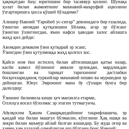
ҳақиқатдан баҳс юритишни бир тасаввур қилинг. Шунақа
ҳолат билан жамиятнинг маънавий-маъруфий аҳволини
ўзгартиришга ҳисса қўшиб бўладими?
Алишер Навоий “Ғаройиб ус-сиғар” девонидаги бир ғазалида,
ўзингни авомдан қутқазишни ўйлама, агар эр бўлсанг
ўзингни ўзлигингдан, яъни нафси ҳаводан халос айлашга
жаҳд қил дейди:
Авомдин демаким ўзни қутқарай эр эсанг,
Ўзингдин ўзни қутулмоққа жаҳд қилғил хос.
Қайси ном ёки истилоҳ билан айтилишидан қатъи назар,
касби камол йўлининг аввали эрликдан, мардликдан
бошланган ва тариқат тарихининг дастлабки
босқичлариданоқ туркийлар маънавий пешво ва муршидни эр
дейишган. Юнус Эмронинг мана бу сўзлари бунга бир
далилдир:
Ўзининг билимила киши ҳеч манзилга етарми,
Оллоҳга восил бўлолмас эр этагин тутмагунча.
Абулқосим Ҳаким Самарқандийнинг таърифлашича, эр
қандай иш билан машғул бўлмасин, кўнглини Ҳақ ишқи ва
зикри билан маъмур айлай билган кишидир. Бу жуда оғир ва
ҳамма ҳам уддалай олмайдиган иш бўлгани боис Навоий: