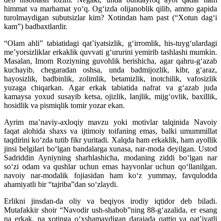
himmat va marhamat yoʻq. Ogʻizda olijanoblik qilib, ammo gapida
turolmaydigan subutsizlar kim? Xotindan ham past (“Xotun dagʻi
kam”) badbaxtlardir.
“Olam ahli” tabiatidagi qatʼiyatsizlik, gʻirromlik, his-tuygʻulardagi
meʼyorsizliklar erkaklik quvvati gʻururini yemirib tashlashi mumkin.
Masalan, Imom Roziyning guvohlik berishicha, agar qahru-gʻazab
kuchayib, chegaradan oshsa, unda badmijozlik, kibr, gʻaraz,
hayosizlik, badbinlik, zolimlik, betamizlik, inotchilik, vafosizlik
yuzaga chiqarkan. Agar erkak tabiatida nafrat va gʻazab juda
kamaysa yoxud susayib ketsa, ojizlik, lanjlik, mijgʻovlik, baxillik,
hosidlik va pismiqlik tomir yozar ekan.
Ayrim maʼnaviy-axloqiy mavzu yoki motivlar talqinida Navoiy
faqat alohida shaxs va ijtimoiy toifaning emas, balki umummillat
taqdirini koʻzda tutib fikr yuritadi. Xalqda ham erkaklik, ham ayollik
jinsi belgilari boʻlgan bandalarga xunasa, nar-moda deyilgan. Ustod
Sadriddin Ayniyning sharhlashicha, modaning ziddi boʻlgan nar
soʻzi odam va qushlar uchun emas hayvonlar uchun qoʻllanilgan.
navoiy nar-modalik fojiasidan ham koʻz yummay, favqulodda
ahamiyatli bir “tajriba”dan soʻzlaydi.
Erlikni jinsdan-da oliy va beqiyos irodiy iqtidor deb biladi.
Mutafakkir shoir “Navodir ush-shabob”ning 88-gʻazalida, er esang
na erkak, na xotinga oʻxshamaydigan darajada qattiq va qatʼiyatli