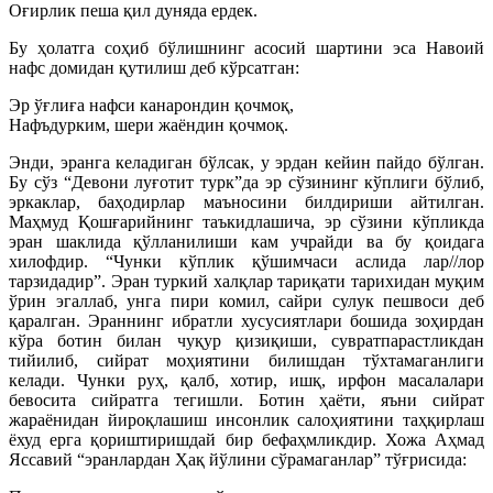
Оғирлик пеша қил дуняда ердек.
Бу ҳолатга соҳиб бўлишнинг асосий шартини эса Навоий
нафс домидан қутилиш деб кўрсатган:
Эр ўғлиға нафси канарондин қочмоқ,
Нафъдурким, шери жаёндин қочмоқ.
Энди, эранга келадиган бўлсак, у эрдан кейин пайдо бўлган.
Бу сўз “Девони луғотит турк”да эр сўзининг кўплиги бўлиб,
эркаклар, баҳодирлар маъносини билдириши айтилган.
Маҳмуд Қошғарийнинг таъкидлашича, эр сўзини кўпликда
эран шаклида қўлланилиши кам учрайди ва бу қоидага
хилофдир. “Чунки кўплик қўшимчаси аслида лар//лор
тарзидадир”. Эран туркий халқлар тариқати тарихидан муқим
ўрин эгаллаб, унга пири комил, сайри сулук пешвоси деб
қаралган. Эраннинг ибратли хусусиятлари бошида зоҳирдан
кўра ботин билан чуқур қизиқиши, сувратпарастликдан
тийилиб, сийрат моҳиятини билишдан тўхтамаганлиги
келади. Чунки руҳ, қалб, хотир, ишқ, ирфон масалалари
бевосита сийратга тегишли. Ботин ҳаёти, яъни сийрат
жараёнидан йироқлашиш инсонлик салоҳиятини таҳқирлаш
ёхуд ерга қориштиришдай бир бефаҳмликдир. Хожа Аҳмад
Яссавий “эранлардан Ҳақ йўлини сўрамаганлар” тўғрисида: