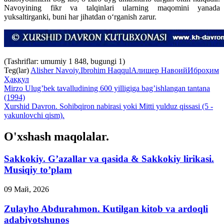
Navoyining fikr va talqinlari ularning maqomini yanada
yuksaltirganki, buni har jihatdan oʻrganish zarur.
(Tashriflar: umumiy 1 848, bugungi 1)
Teg(lar)
Alisher Navoiy.
Ibrohim Haqqul
Алишер Навоий
Иброҳим
Ҳаққул
Mirzo Ulug’bek tavalludining 600 yilligiga bag’ishlangan tantana
(1994)
Xurshid Davron. Sohibqiron nabirasi yoki Mitti yulduz qissasi (5 -
yakunlovchi qism).
O'xshash maqolalar.
Sakkokiy. G’azallar va qasida & Sakkokiy lirikasi.
Musiqiy to’plam
09 Май, 2026
Zulayho Abdurahmon. Kutilgan kitob va ardoqli
adabiyotshunos