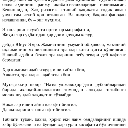
олам аҳлининг ранжу оқибатсизликларидан нолишмаган.
Бешинчидан, Ҳақ ризосига етишиб ҳақиқатга содиқ яшаш
учун ғам чекиб қон ютишган. Ва ниҳоят, бақони фанодан
излашганки, бу – энг муҳими.
Эранларнинг суҳбати орттирар маърифатни,
Жоҳиллар суҳбатидан ҳар доим қочқим келур,
дейди Юнус Эмро. Жамиятнинг умумий об-ҳавоси, маъанвий
иқлимининг яхшиланишига эранлар катта ҳисса қўшишган.
Навоий адабни бежиз эранларнинг зебу зевари деб кафолат
бермаган:
Ҳар кимсаки адабсиздур, ишин абтар бил,
Алқисса, эранларга адаб зевар бил.
Мутафаккир шоир “Назм ул-жавоҳир”даги рубоийларидан
бирида ахлоқий-психологик томондан алоҳида эътиборга
молик шундай ҳақиқатни сўзлайди:
Нокаслар ишин айни касофат билгил,
Давлатларини эранга офат билгил.
Табиати тубан, бахил, ҳорис ёки лаим бандаларнинг ишида
хайр бўлмаслиги ва бундан ҳар турли касофатга йўл очилиши