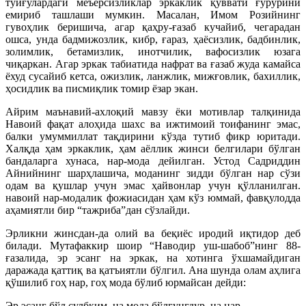
туйғулардаги меъёрсизликлар эркаклик қуввати ғурурини
емириб ташлаши мумкин. Масалан, Имом Розийнинг
гувоҳлик беришича, агар қаҳру-ғазаб кучайиб, чегарадан
ошса, унда бадмижозлик, кибр, ғараз, ҳаёсизлик, бадбинлик,
золимлик, бетамизлик, инотчилик, вафосизлик юзага
чиқаркан. Агар эркак табиатида нафрат ва ғазаб жуда камайса
ёхуд сусайиб кетса, ожизлик, ланжлик, мижғовлик, бахиллик,
ҳосидлик ва писмиқлик томир ёзар экан.
Айрим маънавий-ахлоқий мавзу ёки мотивлар талқинида
Навоий фақат алоҳида шахс ва ижтимоий тоифанинг эмас,
балки умуммиллат тақдирини кўзда тутиб фикр юритади.
Халқда ҳам эркаклик, ҳам аёллик жинси белгилари бўлган
бандаларга хунаса, нар-мода дейилган. Устод Садриддин
Айнийнинг шарҳлашича, моданинг зидди бўлган нар сўзи
одам ва қушлар учун эмас ҳайвонлар учун қўлланилган.
навоий нар-модалик фожиасидан ҳам кўз юммай, фавқулодда
аҳамиятли бир “тажриба”дан сўзлайди.
Эрликни жинсдан-да олий ва беқиёс иродий иқтидор деб
билади. Мутафаккир шоир “Наводир уш-шабоб”нинг 88-
ғазалида, эр эсанг на эркак, на хотинга ўхшамайдиган
даражада қаттиқ ва қатъиятли бўлгил. Ана шунда олам аҳлига
қўшилиб гоҳ нар, гоҳ мода бўлиб юрмайсан дейди:
Эр эсанг бўл сулбким, на мода бўлғунгдур, на нар,