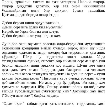
Эрлик, эркаклик хислат ва фазилатларига Навоий такрор-
такрор диққатни қаратиб, ҳар гал бири иккинчисига
ўхшамайдиган янги бир фикрни ўртага ташлайди.
Қитъаларидан бирида шоир ёзади:
Дебон берган киши эрдур валекин,
Демай берганга эрлик бил мусаллам.
Не деб, не берса билгил ани хотун,
Дебон бермасни хотундан доғи кам.
Дунё бор экан одамлар орасида олди-берди ёки муҳтожнинг
эҳтиёжини қондириш майли бўлади. Бироқ айни шу ишда
одамнинг одамлиги, мард, номард ёки ғирромлиги ҳам аниқ
кўринади. Шеър шу зиддиятли ҳолат ҳақида. Унда
таъкидланиши бўйича, бировга бир нимани бераман деб уни
бериш мардлик, яъни эркакка хос ишдир. Шуни ҳеч нима
демасдан, ҳеч кимга билдирмасдан бажариш эса чинакам
эрлик – тан берса арзигулик хусусият. На деса, на берса – буни
қандай баҳолаш керак? Навоийга кўра бунақа эркакни хотун
деб ҳисоблаш лозим. Негаки, унда бундайроқ аёл қадар ҳам
ҳиммат ва марҳамат йўқ. Оғизда олижаноблик қилиб, аммо
гапида туролмайдиган субутсизлар ким? Хотиндан ҳам паст
(“Хотун дағи кам”) бадбахтлардир.
“Олам аҳли” табиатидаги қатъиятсизлик, ғирромлик, ҳис-