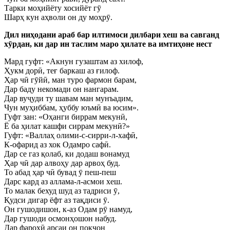
Тарки моҳийёту хосийёт гӯ
Шарҳ кун аҳволи он ду моҳрӯ.
Дил ниҳодани араб бар илтимоси дилбари хеш ва савганд
хӯрдан, ки дар ин таслим маро ҳилате ва имтиҳоне нест
Мард гуфт: «Акнун гузаштам аз хилоф,
Ҳукм дорӣ, теғ баркаш аз ғилоф.
Ҳар чӣ гӯйӣ, ман туро фармон барам,
Дар баду некомади он нангарам.
Дар вуҷуди ту шавам ман мунъадим,
Чун муҳиббам, ҳуббу юъмӣ ва юсим».
Гуфт зан: «Оҳанги биррам мекунӣ,
Ё ба ҳилат кашфи сиррам мекунӣ?»
Гуфт: «Валлаҳ олими-с-сирри-л-хафӣ,
К-офарид аз хок Одамро сафӣ.
Дар се газ қолаб, ки додаш вонамуд
Ҳар чӣ дар алвоҳу дар арвоҳ буд.
То абад ҳар чӣ бувад ӯ пеш-пеш
Дарс кард аз аллама-л-асмои хеш.
То малак бехуд шуд аз тадриси ӯ,
Қудси дигар ёфт аз тақдиси ӯ.
Он гушодишон, к-аз Одам рӯ намуд,
Дар гушоди осмонҳошон набуд.
Дар фарохӣ арсаи он покҷон