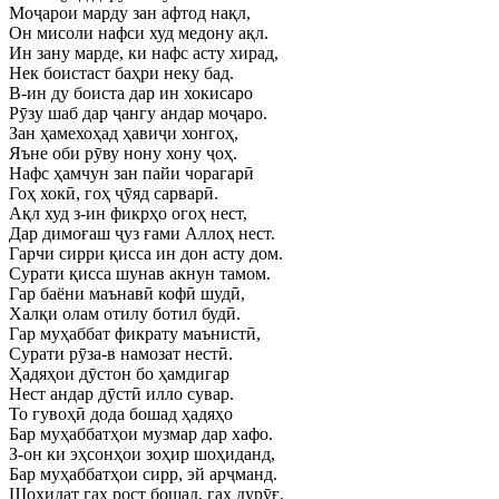
Моҷарои марду зан афтод нақл,
Он мисоли нафси худ медону ақл.
Ин зану марде, ки нафс асту хирад,
Нек боистаст баҳри неку бад.
В-ин ду боиста дар ин хокисаро
Рӯзу шаб дар ҷангу андар моҷаро.
Зан ҳамехоҳад ҳавиҷи хонгоҳ,
Яъне оби рӯву нону хону ҷоҳ.
Нафс ҳамчун зан пайи чорагарӣ
Гоҳ хокӣ, гоҳ ҷӯяд сарварӣ.
Ақл худ з-ин фикрҳо огоҳ нест,
Дар димоғаш ҷуз ғами Аллоҳ нест.
Гарчи сирри қисса ин дон асту дом.
Сурати қисса шунав акнун тамом.
Гар баёни маънавӣ кофӣ шудӣ,
Халқи олам отилу ботил будӣ.
Гар муҳаббат фикрату маънистӣ,
Сурати рӯза-в намозат нестӣ.
Ҳадяҳои дӯстон бо ҳамдигар
Нест андар дӯстӣ илло сувар.
То гувоҳӣ дода бошад ҳадяҳо
Бар муҳаббатҳои музмар дар хафо.
З-он ки эҳсонҳои зоҳир шоҳиданд,
Бар муҳаббатҳои сирр, эй арҷманд.
Шоҳидат гаҳ рост бошад, гаҳ дурӯғ,