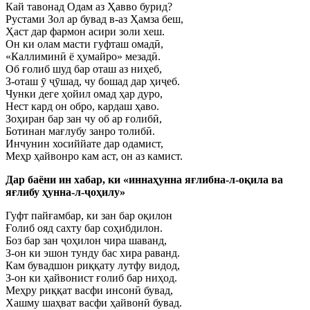
Кай тавонад Одам аз Ҳавво бурид?
Рустами Зол ар бувад в-аз Ҳамза беш,
Ҳаст дар фармон асири золи хеш.
Он ки олам масти гуфташ омадӣ,
«Каллиминӣ ё ҳумайро» мезадӣ.
Об ғолиб шуд бар оташ аз ниҳеб,
З-оташ ӯ ҷӯшад, чу бошад дар ҳиҷеб.
Чунки деге ҳойил омад ҳар дуро,
Нест кард он обро, кардаш ҳаво.
Зоҳиран бар зан чу об ар ғолибӣ,
Ботинан мағлубу занро толибӣ.
Инчунин хосиййате дар одамист,
Меҳр ҳайвонро кам аст, он аз камист.
Дар баёни ин хабар, ки «иннаҳунна яғлибна-л-оқила ва
яғлибу ҳунна-л-ҷоҳилу»
Гуфт пайғамбар, ки зан бар оқилон
Ғолиб ояд сахту бар соҳибдилон.
Боз бар зан ҷоҳилон чира шаванд,
З-он ки эшон тунду бас хира раванд.
Кам бувадшон риққату лутфу видод,
З-он ки ҳайвонист ғолиб бар ниҳод.
Меҳру риққат васфи инсонӣ бувад,
Хашму шаҳват васфи ҳайвонӣ бувад.