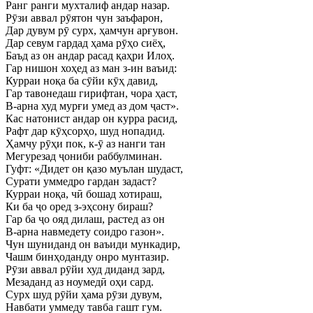
Ранг ранги мухталиф андар назар.
Рӯзи аввал рӯятон чун заъфарон,
Дар дувум рӯ сурх, ҳамчун арғувон.
Дар севум гардад ҳама рӯҳо сиёҳ,
Баъд аз он андар расад қаҳри Илоҳ.
Гар нишон хоҳед аз ман з-ин ваъид:
Курраи ноқа ба сӯйи кӯҳ давид,
Гар тавонедаш гирифтан, чора ҳаст,
В-арна худ мурғи умед аз дом ҷаст».
Кас натонист андар он курра расид,
Рафт дар кӯҳсорҳо, шуд нопадид.
Ҳамчу рӯҳи пок, к-ӯ аз нанги тан
Мегурезад ҷониби раббулминан.
Гуфт: «Дидет он қазо муълан шудаст,
Сурати уммедро гардан задаст?
Курраи ноқа, чӣ бошад хотираш,
Ки ба ҷо оред з-эҳсону бираш?
Гар ба ҷо ояд дилаш, растед аз он
В-арна навмедету соидро газон».
Чун шуниданд он ваъиди мункадир,
Чашм бинҳоданду онро мунтазир.
Рӯзи аввал рӯйи худ диданд зард,
Мезаданд аз ноумедӣ оҳи сард.
Сурх шуд рӯйи ҳама рӯзи дувум,
Навбати уммеду тавба гашт гум.