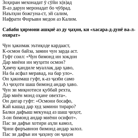
Зоҳиран мехонадат ӯ сӯйи х(в)ад
В-аз дарун меронадат бо чӯбрад.
Наълҳои божгуна-ст, эй салим,
Нафрати Фиръавн медон аз Калим.
Сабаби ҳирмони ашқиё аз ду ҷаҳон, ки «хасара-д-дунё ва-л-
охират»
Чун ҳакимак эътиқоде кардааст,
К-осмон байза, замин чун зарда аст.
Гуфт соил: «Чун бимонд ин хокдон
Дар миёни ин муҳити осмон?
Ҳамчу қандиле муаллақ дар ҳаво,
На ба асфал меравад, на бар уло».
Он ҳакимаш гуфт, к-аз ҷазби само
Аз ҷиҳоти шаш бимонд андар ҳаво.
Чун зи миқнотиси қуббай рехта,
Дар миён монд оҳане овехта».
Он дигар гуфт: «Осмони босафо,
Кай кашад дар худ замини тираро?
Балки дафъаш мекунад аз шаш ҷиҳот,
З-он бимонд андар миёни осифот».
Пас зи дафъи хотири аҳли камол,
Ҷони фиръавнон бимонд андар залол.
Пас зи дафъи ин ҷаҳону он ҷаҳон