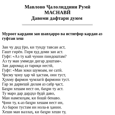
Мавлоно Ҷалолиддини Румӣ
МАСНАВЙ
Давоми дафтари дуюм
Муроот кардани зан шавҳарро ва истиғфор кардан аз
гуфтаи хеш
Зан чу дид ӯро, ки тунду тавсан аст,
Гашт гирён. Гиря худ доми зан аст.
Гуфт: «Аз ту кай чунин пиндоштам?
Аз ту ман уммеди дигар доштам».
Зан даромад аз тариқи нестӣ,
Гуфт: «Ман хоки шумоам, не сатӣ.
Ҷисму ҷону ҳар чӣ ҳастам, они туст,
Ҳукму фармон ҷумлагӣ фармони туст.
Гар зи дарвешӣ дилам аз сабр ҷаст,
Баҳри хешам нест он, баҳри ту аст.
Ту маро дар дардҳо будӣ даво,
Ман намехоҳам, ки бошӣ бенаво.
Ҷони ту, к-аз баҳри хешам нест ин,
Аз барои тустам ин нола-в ҳанин.
Хеши ман валлаҳ, ки баҳри хеши ту,