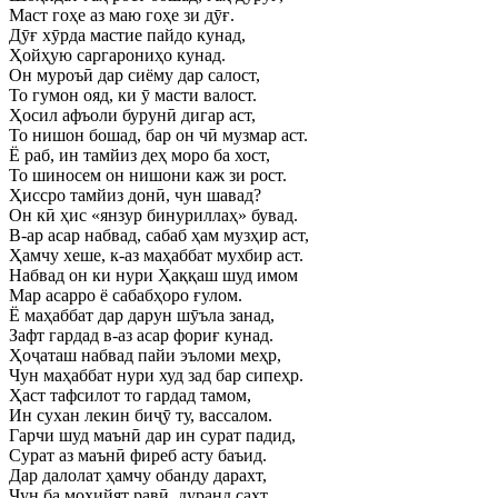
Маст гоҳе аз маю гоҳе зи дӯғ.
Дӯғ хӯрда мастие пайдо кунад,
Ҳойҳую саргарониҳо кунад.
Он муроъӣ дар сиёму дар салост,
То гумон ояд, ки ӯ масти валост.
Ҳосил афъоли бурунӣ дигар аст,
То нишон бошад, бар он чӣ музмар аст.
Ё раб, ин тамйиз деҳ моро ба хост,
То шиносем он нишони каж зи рост.
Ҳиссро тамйиз донӣ, чун шавад?
Он кӣ ҳис «янзур бинуриллаҳ» бувад.
В-ар асар набвад, сабаб ҳам музҳир аст,
Ҳамчу хеше, к-аз маҳаббат мухбир аст.
Набвад он ки нури Ҳаққаш шуд имом
Мар асарро ё сабабҳоро ғулом.
Ё маҳаббат дар дарун шӯъла занад,
Зафт гардад в-аз асар фориғ кунад.
Ҳоҷаташ набвад пайи эъломи меҳр,
Чун маҳаббат нури худ зад бар сипеҳр.
Ҳаст тафсилот то гардад тамом,
Ин сухан лекин биҷӯ ту, вассалом.
Гарчи шуд маънӣ дар ин сурат падид,
Сурат аз маънӣ фиреб асту баъид.
Дар далолат ҳамчу обанду дарахт,
Чун ба моҳийят равӣ, дуранд сахт.