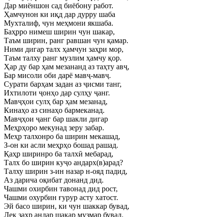
Дар миёншон сад биёбону работ.
Ҳамчунон ки иқд дар дурру шаба
Мухталиф, чун меҳмони якшаба.
Баҳрро нимеш ширин чун шакар,
Таъм ширин, ранг равшан чун қамар.
Ними дигар талх ҳамчун заҳри мор,
Таъм талху ранг музлим ҳамчу қор.
Ҳар ду бар ҳам мезананд аз таҳту авҷ,
Бар мисоли оби дарё мавҷ-мавҷ.
Сурати барҳам задан аз ҷисми танг,
Ихтилоти ҷонҳо дар сулҳу ҷанг.
Мавҷҳои сулҳ бар ҳам мезанад,
Кинаҳо аз синаҳо бармеканад.
Мавҷҳои ҷанг бар шакли дигар
Меҳрҳоро мекунад зеру забар.
Меҳр талхонро ба ширин мекашад,
З-он ки асли меҳрҳо бошад рашад.
Қаҳр ширинро ба талхӣ мебарад,
Талх бо ширин куҷо андарх(в)арад?
Талху ширин з-ин назар н-ояд падид,
Аз дарича оқибат донанд дид.
Чашми охирбин тавонад дид рост,
Чашми охурбин ғурур асту хатост.
Эй басо ширин, ки чун шаккар бувад,
Лек заҳр андар шакар музмар бувад.