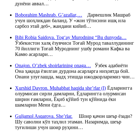
дунёни аввал…
Boborahim Mashrab. G’azallar,…
Дарвешлик Машраб
учун шоҳликдан баланд. У «жон тўтисини ишқ ила
сарбоз этай деб», жандани кийиб…
Bibi Robia Saidova. Tog‘ay Murodning “Bu dunyoda…
Ўзбекистон халқ ёзувчиси Тоғай Мурод таваллудининг
70 йиллиги Тоғай Муроднинг ушбу романи Кафка ва
Камю асарлари…
Onajon. O’zbek shoirlarining onaga…
Ўзбек адабиёти
Она ҳақида ёзилган дурдона асарларга ниҳоятда бой.
Онани улуғлашда, мадҳ этишда ижодкорларимиз чин…
Xurshid Davron. Muhabbat haqida she’rlar (I)
Ёдларингга
олурмисан сирли дамларни, Ёдларингга олурмисан
ширин ғамларни, Ёқиб қўйиб тун қўйнида ёки
шамларни Мени ёдга…
Guljamol Asqarova. She’rlar.
Шоир қачон шеър ёзади?
Шу саволни кўп таҳлил этаман. Назаримда, шеър
туғилиши учун шоир руҳини…