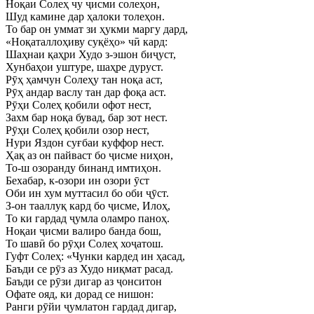
Ноқаи Солеҳ чу ҷисми солеҳон,
Шуд камине дар ҳалоки толеҳон.
То бар он уммат зи ҳукми маргу дард,
«Ноқаталлоҳиву суқёҳо» чӣ кард:
Шаҳнаи қаҳри Худо з-эшон биҷуст,
Хунбаҳои уштуре, шаҳре дуруст.
Рӯҳ ҳамчун Солеҳу тан ноқа аст,
Рӯҳ андар васлу тан дар фоқа аст.
Рӯҳи Солеҳ қобили офот нест,
Захм бар ноқа бувад, бар зот нест.
Рӯҳи Солеҳ қобили озор нест,
Нури Яздон суғбаи куффор нест.
Ҳақ аз он пайваст бо ҷисме ниҳон,
То-ш озоранду бинанд имтиҳон.
Бехабар, к-озори ин озори ӯст
Оби ин хум муттасил бо оби ҷӯст.
З-он тааллуқ кард бо ҷисме, Илоҳ,
То ки гардад ҷумла оламро паноҳ.
Ноқаи ҷисми валиро банда бош,
То шавӣ бо рӯҳи Солеҳ хоҷатош.
Гуфт Солеҳ: «Чунки кардед ин ҳасад,
Баъди се рӯз аз Худо ниқмат расад.
Баъди се рӯзи дигар аз ҷонситон
Офате ояд, ки дорад се нишон:
Ранги рӯйи ҷумлатон гардад дигар,