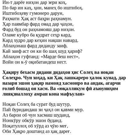
Ин-т дарёе ниҳон дар зери коҳ,
По бар ин каҳ, ҳин, манеҳ бо иштибоҳ.
Иштибоҳеву гумонеро дарун,
Раҳмати Ҳақ аст баҳри раҳнамун.
Ҳар паямбар фард омад дар ҷаҳон,
Фард буд он раҳнамояш дар ниҳон.
Оламе кубро ба қудрат сеҳр кард,
Кард худро дар кеҳин нақши навард.
Аблаҳонаш фард диданду заиф,
Кай заиф аст он ки бо шаҳ шуд ҳариф?
Аблаҳон гуфтанд: «Марде беш нест»,
Войи он к-ӯ оқибатандеш нест.
Ҳақиру бехасм дидани дидаҳои ҳис Солеҳ ва ноқаи
Солеҳро. Чун хоҳад, ки Ҳақ лашкареро ҳалок кунад, дар
назари эшон ҳақир намояд хасмонро ва андак, агарчи
ғолиб бошад он хасм. Ва «юқалликум фӣ аъюуниҳим
лияқзиаллоҳу амран кона мафъулан»
Ноқаи Солеҳ ба сурат буд шутур,
Пай буридандаш зи ҷаҳл он қавми мур.
Аз барои об чун хасмаш шуданд,
Нонкӯру обкӯр эшон буданд.
Ноқатуллоҳ об хӯрд аз ҷӯю меғ,
Оби Ҳақро доштанд аз ҳақ дареғ.