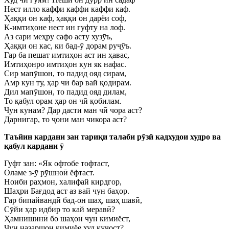
Нест илло каффи каффи каффи каф.
Ҳаққи он каф, ҳаққи он дарёи соф,
К-имтиҳоне нест ин гуфту на лоф.
Аз сари меҳру сафо асту хузӯъ,
Ҳаққи он кас, ки бад-ӯ дорам руҷӯъ.
Гар ба пешат имтиҳон аст ин ҳавас,
Имтиҳонро имтиҳон кун як нафас.
Сир мапӯшон, то падид ояд сирам,
Амр кун ту, ҳар чӣ бар вай қодирам.
Дил мапӯшон, то падид ояд дилам,
То қабул орам ҳар он чӣ қобилам.
Чун кунам? Дар дасти ман чӣ чора аст?
Дарнигар, то ҷони ман чикора аст?
Таъйин кардани зан тариқи талаби рӯзӣ кадхудои худро ва
қабул кардани ӯ
Гуфт зан: «Як офтобе тофтаст,
Оламе з-ӯ рӯшноӣ ёфтаст.
Ноиби раҳмон, халифай кирдгор,
Шаҳри Бағдод аст аз вай чун баҳор.
Гар бипайвандӣ бад-он шаҳ, шаҳ шавӣ,
Сӯйи ҳар идбир то кай меравӣ?
Ҳамнишинӣ бо шаҳон чун кимиёст,
Чун назаршон кимиёе худ куҷост?