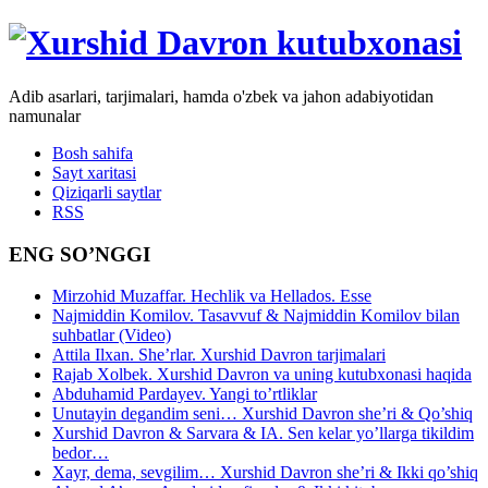
Adib asarlari, tarjimalari, hamda o'zbek va jahon adabiyotidan
namunalar
Bosh sahifa
Sayt xaritasi
Qiziqarli saytlar
RSS
ENG SO’NGGI
Mirzohid Muzaffar. Hechlik va Hellados. Esse
Najmiddin Komilov. Tasavvuf & Najmiddin Komilov bilan
suhbatlar (Video)
Attila Ilxan. She’rlar. Xurshid Davron tarjimalari
Rajab Xolbek. Xurshid Davron va uning kutubxonasi haqida
Abduhamid Pardayev. Yangi to’rtliklar
Unutayin degandim seni… Xurshid Davron she’ri & Qo’shiq
Xurshid Davron & Sarvara & IA. Sen kelar yo’llarga tikildim
bedor…
Xayr, dema, sevgilim… Xurshid Davron she’ri & Ikki qo’shiq