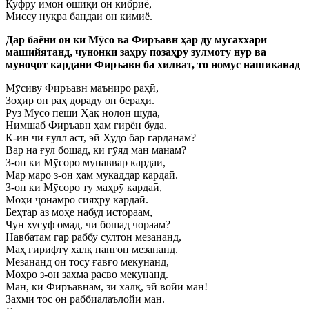
Куфру имон ошиқи он кибриё,
Миссу нуқра бандаи он кимиё.
Дар баёни он ки Мӯсо ва Фиръавн ҳар ду мусаххари
машийятанд, чунонки заҳру позаҳру зулмоту нур ва
муноҷот кардани Фиръавн ба хилват, то номус нашиканад
Мӯсиву Фиръавн маъниро раҳӣ,
Зоҳир он раҳ дораду он бераҳӣ.
Рӯз Мӯсо пеши Ҳақ нолон шуда,
Нимшаб Фиръавн ҳам гирён буда.
К-ин чӣ ғулл аст, эй Худо бар гарданам?
Вар на ғул бошад, ки гӯяд ман манам?
З-он ки Мӯсоро мунаввар кардаӣ,
Мар маро з-он ҳам мукаддар кардаӣ.
З-он ки Мӯсоро ту маҳрӯ кардаӣ,
Моҳи ҷонамро сияҳрӯ кардаӣ.
Беҳтар аз моҳе набуд истораам,
Чун хусуф омад, чӣ бошад чораам?
Навбатам гар раббу султон мезананд,
Маҳ гирифту халқ пангон мезананд.
Мезананд он тосу ғавғо мекунанд,
Моҳро з-он захма расво мекунанд.
Ман, ки Фиръавнам, зи халқ, эй войи ман!
Захми тос он раббиалаълойи ман.