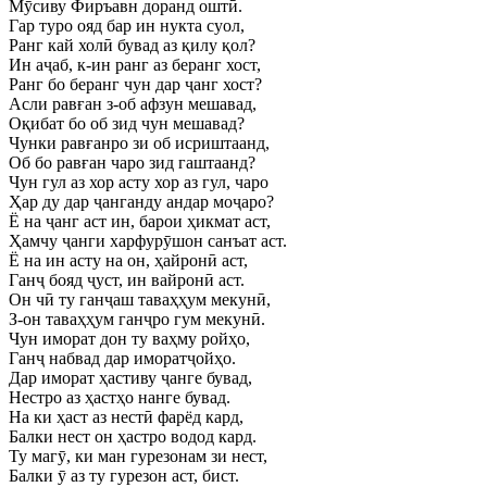
Мӯсиву Фиръавн доранд оштӣ.
Гар туро ояд бар ин нукта суол,
Ранг кай холӣ бувад аз қилу қол?
Ин аҷаб, к-ин ранг аз беранг хост,
Ранг бо беранг чун дар ҷанг хост?
Асли равған з-об афзун мешавад,
Оқибат бо об зид чун мешавад?
Чунки равғанро зи об исриштаанд,
Об бо равған чаро зид гаштаанд?
Чун гул аз хор асту хор аз гул, чаро
Ҳар ду дар ҷанганду андар моҷаро?
Ё на ҷанг аст ин, барои ҳикмат аст,
Ҳамчу ҷанги харфурӯшон санъат аст.
Ё на ин асту на он, ҳайронӣ аст,
Ганҷ бояд ҷуст, ин вайронӣ аст.
Он чӣ ту ганҷаш таваҳҳум мекунӣ,
З-он таваҳҳум ганҷро гум мекунӣ.
Чун иморат дон ту ваҳму ройҳо,
Ганҷ набвад дар иморатҷойҳо.
Дар иморат ҳастиву ҷанге бувад,
Нестро аз ҳастҳо нанге бувад.
На ки ҳаст аз нестӣ фарёд кард,
Балки нест он ҳастро водод кард.
Ту магӯ, ки ман гурезонам зи нест,
Балки ӯ аз ту гурезон аст, бист.