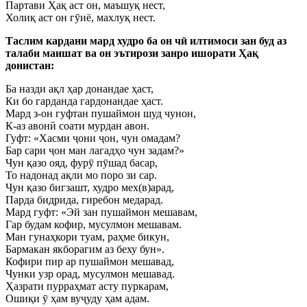
Партави Ҳақ аст он, маъшуқ нест,
Холиқ аст он гӯиё, махлуқ нест.
Таслим кардани мард худро ба он чӣ илтимоси зан буд аз
талаби маишат ва он эътирози занро ишорати Ҳақ
донистан:
Ба назди ақл ҳар донандае ҳаст,
Ки бо гарданда гардонандае ҳаст.
Мард з-он гуфтан пушаймон шуд чунон,
К-аз авонӣ соати мурдан авон.
Гуфт: «Хасми ҷони ҷон, чун омадам?
Бар сари ҷон ман лагадҳо чун задам?»
Чун қазо ояд, фурӯ пӯшад басар,
То надонад ақли мо поро зи сар.
Чун қазо бигзашт, худро мех(в)арад,
Парда бидрида, гиребон медарад.
Мард гуфт: «Эй зан пушаймон мешавам,
Гар будам кофир, мусулмон мешавам.
Ман гунаҳкори туам, раҳме бикун,
Бармакан якборагим аз беху бун».
Кофири пир ар пушаймон мешавад,
Чунки узр орад, мусулмон мешавад.
Ҳазрати пурраҳмат асту пуркарам,
Ошиқи ӯ ҳам вуҷуду ҳам адам.