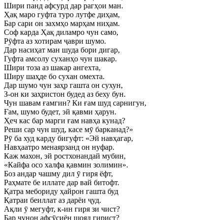
Шири панд афсурд дар рагҳои ман.
Ҳақ маро гуфта туро лутфе диҳам,
Бар сари он захмҳо марҳам ниҳам.
Соф карда Ҳақ диламро чун само,
Рӯфта аз хотирам ҷаври шумо.
Дар насиҳат ман шуда бори дигар,
Гуфта амсолу суханҳо чун шакар.
Шири тоза аз шакар ангехта,
Ширу шаҳде бо сухан омехта.
Дар шумо чун заҳр гашта он сухун,
З-он ки заҳристон будед аз беху бун.
Чун шавам ғамгин? Ки ғам шуд сарнигун,
Ғам, шумо будет, эй қавми ҳарун.
Ҳеч кас бар марги ғам навҳа кунад?
Реши сар чун шуд, касе мӯ барканад?»
Рӯ ба худ карду бигуфт: «Эй навҳагар,
Навҳаатро менаярзанд он нуфар.
Каж махон, эй ростхонандай мубин,
«Кайфа осо халфа қавмин золимин».
Боз андар чашму дил ӯ гиря ёфт,
Раҳмате бе иллате дар вай битофт.
Қатра мебориду ҳайрон гашта буд
Қатраи беиллат аз дарёи ҷуд.
Ақли ӯ мегуфт, к-ин гиря зи чист?
Бар чунон афсӯсиён шояд гирист?