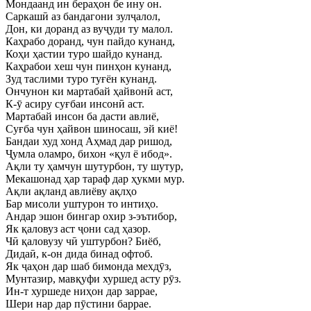
Мондаанд ин бераҳон бе ину он.
Саркашӣ аз бандагони зулҷалол,
Дон, ки доранд аз вуҷуди ту малол.
Каҳрабо доранд, чун пайдо кунанд,
Коҳи ҳастии туро шайдо кунанд.
Каҳрабои хеш чун пинҳон кунанд,
Зуд таслими туро туғён кунанд.
Ончунон ки мартабай ҳайвонӣ аст,
К-ӯ асиру суғбаи инсонӣ аст.
Мартабай инсон ба дасти авлиё,
Суғба чун ҳайвон шиносаш, эй киё!
Бандаи худ хонд Аҳмад дар ришод,
Ҷумла оламро, бихон «қул ё ибод».
Ақли ту ҳамчун шутурбон, ту шутур,
Мекашонад ҳар тараф дар ҳукми мур.
Ақли ақланд авлиёву ақлҳо
Бар мисоли уштурон то интиҳо.
Андар эшон бингар охир з-эътибор,
Як қаловуз аст ҷони сад ҳазор.
Чӣ қаловузу чӣ уштурбон? Биёб,
Дидаӣ, к-он дида бинад офтоб.
Як ҷаҳон дар шаб бимонда мехдӯз,
Мунтазир, мавқуфи хуршед асту рӯз.
Ин-т хуршеде ниҳон дар заррае,
Шери нар дар пӯстини баррае.