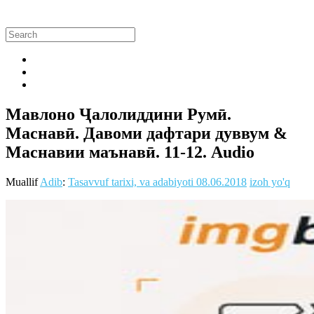
Мавлоно Ҷалолиддини Румӣ.
Маснавӣ. Давоми дафтари дуввум &
Маснавии маънавӣ. 11-12. Audio
Muallif
Adib
:
Tasavvuf tarixi, va adabiyoti
08.06.2018
izoh yo'q