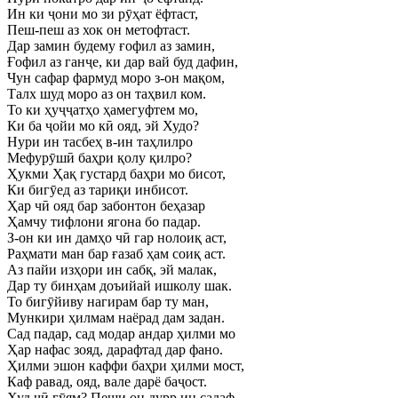
Ин ки ҷони мо зи рӯҳат ёфтаст,
Пеш-пеш аз хок он метофтаст.
Дар замин будему ғофил аз замин,
Ғофил аз ганҷе, ки дар вай буд дафин,
Чун сафар фармуд моро з-он мақом,
Талх шуд моро аз он таҳвил ком.
То ки ҳуҷҷатҳо ҳамегуфтем мо,
Ки ба ҷойи мо кӣ ояд, эй Худо?
Нури ин тасбеҳ в-ин таҳлилро
Мефурӯшӣ баҳри қолу қилро?
Ҳукми Ҳақ густард баҳри мо бисот,
Ки бигӯед аз тариқи инбисот.
Ҳар чӣ ояд бар забонтон беҳазар
Ҳамчу тифлони ягона бо падар.
З-он ки ин дамҳо чӣ гар нолоиқ аст,
Раҳмати ман бар ғазаб ҳам соиқ аст.
Аз пайи изҳори ин сабқ, эй малак,
Дар ту бинҳам доъийай ишколу шак.
То бигӯйиву нагирам бар ту ман,
Мункири ҳилмам наёрад дам задан.
Сад падар, сад модар андар ҳилми мо
Ҳар нафас зояд, дарафтад дар фано.
Ҳилми эшон каффи баҳри ҳилми мост,
Каф равад, ояд, вале дарё баҷост.
Худ чӣ гӯям? Пеши он дурр ин садаф