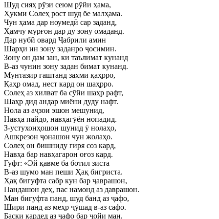
Шуд сияҳ рӯзи сеюм рӯйи ҳама,
Ҳукми Солеҳ рост шуд бе малҳама.
Чун ҳама дар ноумедӣ сар заданд,
Ҳамчу мурғон дар ду зону омаданд.
Дар нубӣ овард Ҷабрили амин
Шарҳи ин зону заданро ҷосимин.
Зону он дам зан, ки таълимат кунанд
В-аз чунин зону задан бимат кунанд.
Мунтазир гаштанд захми қаҳрро,
Қаҳр омад, нест кард он шаҳрро.
Солеҳ аз хилват ба сӯйи шаҳр рафт,
Шаҳр дид андар миёни дуду нафт.
Нола аз аҷзои эшон мешунид,
Навҳа пайдо, навҳагӯён нопадид.
З-устухонҳошон шунид ӯ нолаҳо,
Ашкрезон ҷонашон чун жолаҳо.
Солеҳ он бишниду гиря соз кард,
Навҳа бар навҳагарон оғоз кард.
Гуфт: «Эй қавме ба ботил зиста
В-аз шумо ман пеши Ҳақ бигриста.
Ҳақ бигуфта сабр кун бар ҷаврашон,
Пандашон деҳ, пас намонд аз даврашон.
Ман бигуфта панд, шуд банд аз ҷафо,
Шири панд аз меҳр ҷӯшад в-аз сафо.
Баски кардед аз ҷафо бар ҷойи ман,