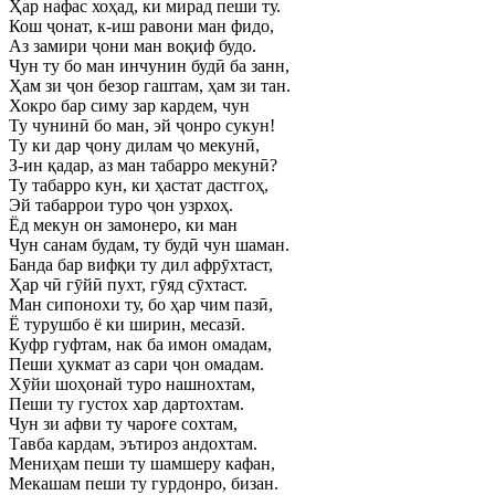
Ҳар нафас хоҳад, ки мирад пеши ту.
Кош ҷонат, к-иш равони ман фидо,
Аз замири ҷони ман воқиф будо.
Чун ту бо ман инчунин будӣ ба занн,
Ҳам зи ҷон безор гаштам, ҳам зи тан.
Хокро бар симу зар кардем, чун
Ту чунинӣ бо ман, эй ҷонро сукун!
Ту ки дар ҷону дилам ҷо мекунӣ,
З-ин қадар, аз ман табарро мекунӣ?
Ту табарро кун, ки ҳастат дастгоҳ,
Эй табаррои туро ҷон узрхоҳ.
Ёд мекун он замонеро, ки ман
Чун санам будам, ту будӣ чун шаман.
Банда бар вифқи ту дил афрӯхтаст,
Ҳар чӣ гӯйӣ пухт, гӯяд сӯхтаст.
Ман сипонохи ту, бо ҳар чим пазӣ,
Ё турушбо ё ки ширин, месазӣ.
Куфр гуфтам, нак ба имон омадам,
Пеши ҳукмат аз сари ҷон омадам.
Хӯйи шоҳонай туро нашнохтам,
Пеши ту густох хар дартохтам.
Чун зи афви ту чароғе сохтам,
Тавба кардам, эътироз андохтам.
Мениҳам пеши ту шамшеру кафан,
Мекашам пеши ту гурдонро, бизан.