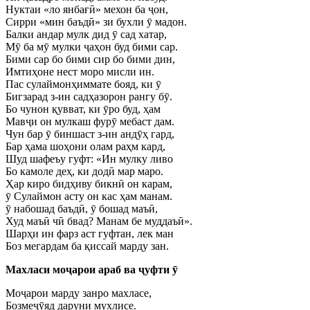
Нуктаи «ло янбағӣ» мехон ба ҷон,
Сирри «мин баъдӣ» зи бухли ӯ мадон.
Балки андар мулк дид ӯ сад хатар,
Мӯ ба мӯ мулки ҷаҳон буд бими сар.
Бими сар бо бими сир бо бими дин,
Имтиҳоне нест моро мисли ин.
Пас сулаймонҳиммате бояд, ки ӯ
Бигзарад з-ин садҳазорон рангу бӯ.
Бо чунон қувват, ки ӯро буд, ҳам
Мавҷи он мулкаш фурӯ мебаст дам.
Чун бар ӯ биншаст з-ин андӯҳ гард,
Бар ҳама шоҳони олам раҳм кард,
Шуд шафеъу гуфт: «Ин мулку ливо
Бо камоле деҳ, ки додӣ мар маро.
Ҳар киро бидҳиву бикнӣ он карам,
ӯ Сулаймон асту он кас ҳам манам.
ӯ набошад баъдӣ, ӯ бошад маъӣ,
Худ маъӣ чӣ бвад? Манам бе муддаъӣ».
Шарҳи ин фарз аст гуфтан, лек ман
Боз мегардам ба қиссай марду зан.
Махласи моҷарои араб ва ҷуфти ӯ
Моҷарои марду занро махласе,
Бозмеҷӯяд даруни мухлисе.