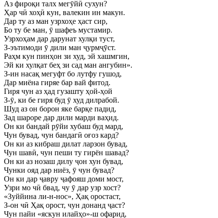
Аз фироқи талх мегӯйӣ сухун?
Ҳар чӣ хоҳӣ кун, валекин ин макун.
Дар ту аз ман узрхоҳе ҳаст сир,
Бо ту бе ман, ӯ шафеъ мустамир.
Узрхоҳам дар дарунат хулқи туст,
З-эътимоди ӯ дили ман ҷурмҷӯст.
Раҳм кун пинҳон зи худ, эй хашмгин,
Эй ки хулқат беҳ зи сад ман ангубин».
З-ин насақ мегуфт бо лутфу гушод,
Дар миёна гиряе бар вай фитод.
Гиря чун аз ҳад гузашту ҳой-ҳой
З-ӯ, ки бе гиря буд ӯ худ дилрабой.
Шуд аз он борон яке барқе падид,
Зад шароре дар дили марди ваҳид.
Он ки бандай рӯйи хубаш буд мард,
Чун бувад, чун бандагӣ оғоз кард?
Он ки аз кибраш дилат ларзон бувад,
Чун шавӣ, чун пеши ту гирён шавад?
Он ки аз нозаш дилу ҷон хун бувад,
Чунки ояд дар ниёз, ӯ чун бувад?
Он ки дар ҷавру ҷафояш доми мост,
Узри мо чӣ бвад, чу ӯ дар узр хост?
«Зуййина ли-н-нос», Ҳақ оростаст,
З-он чӣ Ҳақ орост, чун донанд ҷаст?
Чун пайи «яскун илайҳо»-ш офарид,