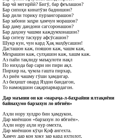
Бар чӣ мегирйӣ? Бигӯ, бар феълашон?
Бар сипоҳи кинатӯзи баднишон?
Бар дили торику пурзангорашон?
Бар забони заҳри ҳамчун морашон?
Бар даму дандони сагсоронашон?
Бар даҳону чашми каждумхонашон?
Бар ситезу тасхуру афсӯсашон?
Шукр кун, чун кард Ҳақ маҳбусашон!
Дасташон каж, пояшон каж, чашм каж,
Меҳрашон каж, сулҳашон каж, хашм каж.
Аз пайи тақлиду маъқулоти нақл
По ниҳода бар сари ин пири ақл.
Пирхир на, ҷумла гашта пирхар,
Аз риёи чашму гӯши ҳамдигар.
Аз биҳишт овард Яздон бандагон,
То намоядшон сақарпарвардагон.
Дар маънии он ки «мараҷа-л-баҳрайни ялтақиёни
байнаҳумо барзахун ло ябғиён»
Аҳли нору хулдро бин ҳамдукон,
Дар миёншон «барзахун ло ябғиён».
Аҳли нору аҳли нур омехта,
Дар миёншон кӯҳи Қоф ангехта.
Ҳамчу дар кон хоку зар кард ихтилот,