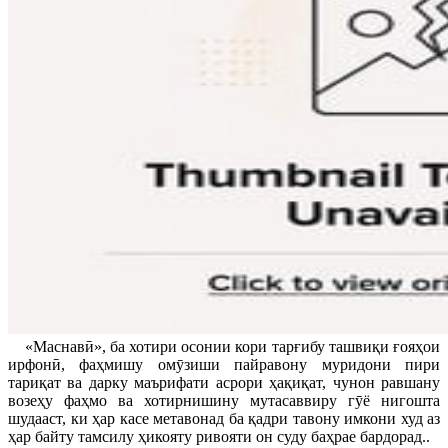
«Маснавӣ», ба хотири осонии кори тарғибу ташвиқи ғояҳои
ирфонӣ, фаҳмишу омӯзиши пайравону муридони пири
тариқат ва дарку маърифати асрори ҳақиқат, чунон равшану
возеҳу фаҳмо ва хотирнишину мутасаввиру гӯё нигошта
шудааст, ки ҳар касе метавонад ба қадри тавону имкони худ аз
ҳар байту тамсилу ҳикояту ривояти он суду баҳрае бардорад..