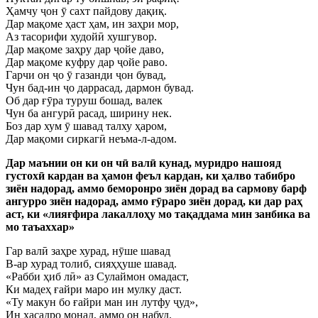
Ҳамчу ҷон ӯ сахт пайдову дақиқ.
Дар мақоме ҳаст ҳам, ин заҳри мор,
Аз тасорифи худойӣ хушгувор.
Дар мақоме заҳру дар ҷойе даво,
Дар мақоме куфру дар ҷойе раво.
Гарчи он ҷо ӯ газанди ҷон бувад,
Чун бад-ин ҷо даррасад, дармон бувад.
Об дар ғӯра туруш бошад, валек
Чун ба ангурӣ расад, ширину нек.
Боз дар хум ӯ шавад талху ҳаром,
Дар мақоми сиркагӣ неъма-л-адом.
Дар маънии он ки он чӣ валӣ кунад, муридро нашояд
густохӣ кардан ва ҳамон феъл кардан, ки ҳалво табибро
зиён надорад, аммо беморонро зиён дорад ва сармову барф
ангурро зиён надорад, аммо ғӯраро зиён дорад, ки дар раҳ
аст, ки «лияғфира лакаллоҳу мо тақаддама мин занбика ва
мо таъаххар»
Гар валӣ заҳре хурад, нӯше шавад
В-ар хурад толиб, сияҳҳуше шавад.
«Рабби ҳиб лӣ» аз Сулаймон омадаст,
Ки мадеҳ ғайри маро ин мулку даст.
«Ту макун бо ғайри ман ин лутфу ҷуд»,
Ин ҳасадро монад, аммо он набуд.