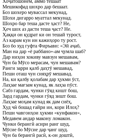
Хоҷатошонем, аммо тешаат
Мешикофад шохро дар бешаат.
Боз шохеро мувассал мекунад,
Шохи дигарро муаттал мекунад.
Шохро бар теша дасте ҳаст? Не,
Ҳеч шох аз дасти теша ҷаст? Не.
Ҳаққи он қудрат ки он тешай турост,
Аз карам кун ин кажиҳоро ту рост.
Боз бо худ гуфта Фиръавн: «Эй аҷаб,
Ман на дар «ё раббано»-ам ҷумла шаб?
Дар ниҳон хокиву мавзун мешавам,
Чун ба Мӯсо мерасам, чун мешавам?
Ранги зарри қалб даҳтӯ мешавад,
Пеши оташ чун сияҳрӯ мешавад.
На, ки қалбу қолабам дар ҳукми ӯст,
Лаҳзае мағзам кунад, як лаҳза пӯст.
Сабз гардам, чунки гӯяд кишт бош,
Зард гардам, чунки гӯяд зишт бош.
Лаҳзае моҳам кунад як дам сиёҳ,
Худ чӣ бошад ғайри ин, кори Илоҳ?
Пеши чавгонҳои ҳукми «кунфакон»,
Медавем андар макону ломакон.
Чунки берангӣ асири ранг шуд,
Мӯсие бо Мӯсие дар ҷанг шуд.
Чун ба берангӣ расӣ, к-он доштӣ,