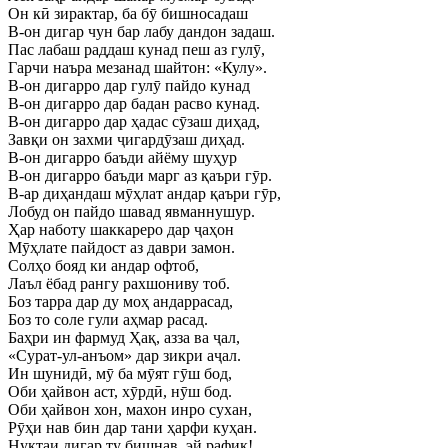
Он кӣ зирактар, ба бӯ бишносадаш
В-он дигар чун бар лабу дандон задаш.
Пас лабаш раддаш кунад пеш аз гулӯ,
Гарчи наъра мезанад шайтон: «Кулу».
В-он дигарро дар гулӯ пайдо кунад
В-он дигарро дар бадан расво кунад.
В-он дигарро дар ҳадас сӯзаш диҳад,
Завқи он захми ҷигардӯзаш диҳад.
В-он дигарро баъди айёму шуҳур
В-он дигарро баъди марг аз қаъри гӯр.
В-ар диҳандаш мӯҳлат андар қаъри гӯр,
Лобуд он пайдо шавад явманнушур.
Ҳар наботу шаккареро дар ҷаҳон
Мӯҳлате пайдост аз даври замон.
Солҳо бояд ки андар офтоб,
Лаъл ёбад рангу рахшониву тоб.
Боз тарра дар ду моҳ андаррасад,
Боз то соле гули аҳмар расад.
Баҳри ин фармуд Ҳақ, азза ва ҷал,
«Сурат-ул-анъом» дар зикри аҷал.
Ин шунидӣ, мӯ ба мӯят гӯш бод,
Оби ҳайвон аст, хӯрдӣ, нӯш бод.
Оби ҳайвон хон, махон инро сухан,
Рӯҳи нав бин дар тани ҳарфи куҳан.
Нуктаи дигар ту бишнав, эй рафиқ!