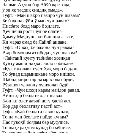
Чашми Аҳмад бар Абӯбакре зада,
ӯ зи як тасдиқ сиддиқ омада».
Гуфт: «Ман шаҳро пазиро чун шавам?
Бе баҳона сӯйи ӯ ман чун равам?
Нисбате бояд маро ё ҳилате,
Ҳеч пеша рост шуд бе олате?»
Ҳамчу Маҷнуне, ки бишнид аз яке,
Ки мараз омад ба Лайлӣ андаке.
Гуфт: «О ваҳ, бе баҳона чун равам?
В-ар бимонам аз ибодат, чун шавам?
«Лайтанӣ кунту табибан ҳозиқан,
Кунту амшӣ наҳва лайло собиқан».
«Қул таъолав» гуфт Ҳақ моро бад-он,
То бувад шармишкане моро нишон.
Шабпаронро гар назар в-олат будӣ,
Рӯзашон ҷавлону хушҳолат будӣ.
Гуфт: «Чун шоҳи карам майдон равад,
Айни ҳар беолате олат шавад.
З-он ки олат даъвӣ асту ҳастӣ аст,
Кор дар беолативу пастӣ аст».
Гуфт: «Кай беолатӣ савдо кунам,
То на ман беолате пайдо кунам?
Пас гувоҳӣ боядам бар муфлисе,
То шаҳе раҳмам кунад бо мӯнисе.
Ту гувоҳе ғайри гуфтугӯву ранг