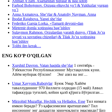
Ahmad A’zam. Asarlaridan fiqralar & Ikki kitob
Farhod Bobojonov. Orzuga eltuvchi yo‘l & Yulduzlar yurgan
yo`l
Anna Axmatova. She’rlar & Anatoliy Nayman. Anna
Ibodat Rajabova. Yangi she’rlar
Federiko Garsia Lorka. «Tamarit devoni»dan
Mirtemir domla xotirasiga bag’ishlov
Sulaymon Rahmon. Orzulardan yaratdi dunyo. (Tilak Jo’ra
siyrati va suvratiga chizgilar) & Tilak Jo’ra xotirasiga
bag’ishlov
Tolibi ilm kerak…
ENG KO’P O’QILGAN
Xurshid Davron. Vatan haqida she’rlar
1 сентябрь -
Ўзбекистон Республикасининг Мустақиллик куни.
Айём муборак бўлсин! Энг азиз ва энг…
Umar Xayyom.Ruboiylar
Буюк Умар Хайём
таваллудининг 970 йиллиги олдидан (15 май) Аввал
тафаккурда туғилиб, кейин қалб қўрига йўғрилган…
Mirzohid Muzaffar. Hechlik va Hellados. Esse
Тил нимага
имкон беради? Ўз қафасимизни яратишгами? Тил
инсоннинг энг даҳшатли эринчоқлиги эмасмиди? Биз