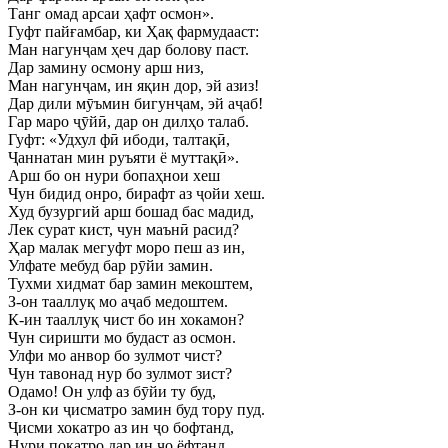
Танг омад арсаи ҳафт осмон».
Гуфт пайғамбар, ки Ҳақ фармудааст:
Ман нагунҷам ҳеч дар болову паст.
Дар замину осмону арш низ,
Ман нагунҷам, ин яқин дор, эй азиз!
Дар дили мӯъмин бигунҷам, эй аҷаб!
Гар маро ҷӯйӣ, дар он дилҳо талаб.
Гуфт: «Удхул фӣ ибоди, талтақӣ,
Ҷаннатан мин руъяти ё муттақӣ».
Арш бо он нури бопаҳнои хеш
Чун бидид онро, бирафт аз ҷойи хеш.
Худ бузургий арш бошад бас мадид,
Лек сурат кист, чун маънӣ расид?
Ҳар малак мегуфт моро пеш аз ин,
Улфате мебуд бар рӯйи замин.
Тухми хидмат бар замин мекоштем,
З-он тааллуқ мо аҷаб медоштем.
К-ин тааллуқ чист бо ин хокамон?
Чун сиришти мо будаст аз осмон.
Улфи мо анвор бо зулмот чист?
Чун тавонад нур бо зулмот зист?
Одамо! Он улф аз бӯйи ту буд,
З-он ки ҷисматро замин буд тору пуд.
Ҷисми хокатро аз ин ҷо бофтанд,
Нури покатро дар ин ҷо ёфтанд.