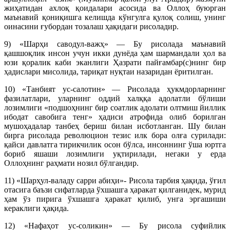
жиҳатидан ахлоқ қоидалари асосида ва Оллоҳ буюрган
маънавий қониқишга келишда кўнгулга қулоқ солиш, унинг
оинасини ғубордан тозалаш ҳақидаги рисоладир.
9) «Шарҳи саводул-важҳ» — Бу рисолада маънавий
қашшоқлик инсон учун икки дунёда ҳам шармандали ҳол ва
юзи қоралик каби эканлиги Ҳазрати пайғамбар(с)нинг бир
ҳадислари мисолида, тариқат нуқтаи назаридан ёритилган.
10) «Танбият ус-салотин» — Рисолада ҳукмдорларнинг
фазилатлари, уларнинг оддий халққа адолатли бўлиши
лозимлиги «подшоҳнинг бир соатлик адолати олтмиш йиллик
ибодат савобига тенг» ҳадиси атрофида олиб борилган
мушоҳадалар танбеҳ бериш билан исботланган. Шу билан
бирга рисолада революцион тезис илк бора олға сурилади:
қайси давлатга тирикчилик осон бўлса, инсоннинг ўша юртга
бориб яшаши лозимлиги уқтирилади, негаки у ерда
Оллоҳнинг раҳмати нозил бўлгандир.
11) «Шарҳул-валаду сарри абиҳи»- Рисола тарбия ҳақида, ўғил
отасига баъзи сифатларда ўхшашга ҳаракат қилганидек, мурид
ҳам ўз пирига ўхшашга ҳаракат қилиб, унга эргашиши
кераклиги ҳақида.
12) «Нафаҳот ус-соликин» — Бу рисола суфийлик