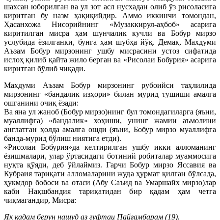
шахсан юборилган ва ул зот асл нусхадан олиб ўз рисоласига
киритган бу назм ҳақиқийдир. Аммо иккинчи томондан,
Ҳасанхожа Нисорийнинг «Музаккирул-аҳбоб» асарига
киритилган мисра ҳам шунчалик кучли ва Бобур мирзо
услубида ёзилганки, бунга ҳам шубҳа йўқ. Демак, Махдуми
Аъзам Бобур мирзонинг ушбу мисрасини устоз сифатида
ислоҳ қилиб қайта жило 6ерган ва «Рисолаи Бобурия» асарига
киритган бўлиб чиқади.
Махдуми Аъзам Бобур мирзонинг рубоийси таҳлилида
мирзонинг «бандалик изҳори» билан мурид тушиши амалга
ошганини очиқ ёзади:
Ва яна ул жаноб (Бобур мирзо)нинг бул томондагиларга (яъни,
муаллифга) «бандалик» хоҳиши, унинг жамии аъмолини
англатган ҳолда амалга ошди (яъни, Бобур мирзо муаллифга
банда-мурид бўлиш ниятига етди).
«Рисолаи Бобурия»да келтирилган ушбу икки алломанинг
ёзишмалари, улар ўртасидаги ботиний робиталар муаммосига
нуқта қўяди, деб ўйлаймиз. Гарчи Бобур мирзо Яссавия ва
Кубраия тариқати алломаларини жуда ҳурмат қилган бўлсада,
ҳукмдор бобоси ва отаси (Абу Саъид ва Умаршайх мирзо)лар
каби Нақшбандия тариқатидан бир қадам ҳам четга
чиқмагандир, Мисра:
Як қадам берун нашуд аз гуфтаи Пайғамбарам (19).