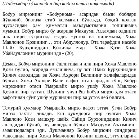
(Пайғамбар сўзларидан бир қадам четга чиқилмади).
Бобур мирзонинг «Бобурнома» асаридан баъзи боблари
йўқолиб, бизгача етиб келмаган бўлса-да, боқий қолган
нусхасидан ҳам қимматли маълумотларни топишимиз
мумкин. Бобур мирзо бу асарида Махдуми Аъзамдан олдинги
илк пири тўғрисида ёзади: «устод ва пиримким, Хожа
Мавлонои Қозининг… оти Абдуллодур. Ота тарафдин насаби
Шайх Бурҳониддин Қиличқа етар… Хожа Қози Хожа
Убайдуллонинг муриди эди» (20).
Демак, Бобур мирзонинг ёшлигидаги илк пири Хожа Мавлоно
Қози бўлиб, асарида ёзилишича, бу зот Шайх Бурҳониддин
Қилич авлодидан ва Хожа Аҳрори Валининг халифаларидан
бўлган. Хожа Аҳрори Вали вафот этганларидан сўнг, Бобур
мирзонинг отаси Умаршайх мирзо ушбу Хожа Мавлоно
Қозини пир тутган. Шунинг учун ёш Бобур мирзо ҳам отаси
вафотидан сўнг ушбу муршидни пир ва устоз деб билган.
Темурий ҳукмдор Умаршайх мирзо вафот этгач, ўғли Бобур
мирзо тахтга чиқади. Ёш ҳукмдорга пир бўлган Хожа
Мавлоно Қози машҳур шайх Сайид Бурҳониддини Қилич
авлодидан бўлиб, шу авлоддан бўлган Махдуми Аъзамнинг
амакизодалари эди. Душманлар Бобур мирзони синдириш
мақсадида пири Хожа Мавлонои Қозини шаҳид этгунларига