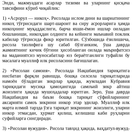
Энди, мажмуадаги асарлар тизими ва уларнинг қисқача
тавсифини кўриб чиқайлик:
1) «Асрорул — никоҳ». Рисолада ислом дини ва шариатининг
никоҳ тўғрисидаги шарт-шароит ва сиру асрорларига ҳамда
никоҳнинг муқаддаслиги, барча яхши-ёмон ишлар оиладан
бошланиши, никоҳдан олдинги ва кейинги маънавий поклик
кабилар тўғрисида фикр юритилган. Сўзбошида ёзилишича,
рисола таолифига шу сабаб бўлганким, ўша даврда
жамиятнинг кичик бўғини ҳисобланган оилада маърифатсиз
ва маданиятсиз муносабатлар юз бераётганлиги туфайли бу
масалага муаллиф илк рисоласини бағишлаган.
2) «Рисолаи самоия». Рисолада Нақшбандия тариқатига
нисбатан фарқли равишда, бошқа силсила тариқатларида
намоён бўладиган зикрлар ҳақида, жумладан Кубравия
тариқидаги мусиқа ҳамоҳангида самоъий зикр айтиш
жоизлиги ҳақида мушоҳадалар юритган. Зеро, ўша даврда
Нақшбандия ва баъзи бошқа тариқат сўфийларининг
аксарияти самоъ зикрини инкор этар эдилар. Муаллиф илк
марта илмий тарзда ўзга тариқат зикрининг жоизлиги, уларни
инкор этмасдан, ҳурмат қилиш, келишиш каби руҳларни
суфийларга сингдиради.
3) «Рисолаи вужудия». Рисола тавҳид ҳақида, ваҳдатул-вужуд-