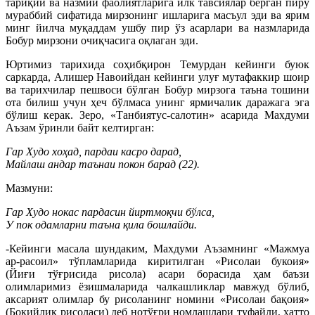
тариқий ва назмий фаолиятларига илк тавсиялар берган пиру
мураббий сифатида мирзонинг ишларига масъул эди ва ярим
минг йилча муқаддам ушбу пир ўз асарлари ва назмларида
Бобур мирзони очиқчасига оқлаган эди.
Юртимиз тарихида соҳибқирон Темурдан кейинги буюк
саркарда, Алишер Навоийдан кейинги улуғ мутафаккир шоир
ва тарихчилар пешвоси бўлган Бобур мирзога таъна тошини
ота билиш учун ҳеч бўлмаса унинг ярмичалик даражага эга
бўлиш керак. Зеро, «Танбиятус-салотин» асарида Махдуми
Аъзам ўринли байт келтирган:
Гар Худо хоҳад, пардаи касро дарад,
Майлаш андар таънаи покон барад (22).
Мазмуни:
Гар Худо нокас пардасин йиртмоқчи бўлса,
У пок одамларни таъна қила бошлайди.
-Кейинги масала шундаким, Махдуми Аъзамнинг «Мажмуа
ар-расоил» тўпламларида киритилган «Рисолаи букоия»
(Йиғи тўғрисида рисола) асари борасида ҳам баъзи
олимларимиз ёзишмаларида чалкашликлар мавжуд бўлиб,
аксарият олимлар бу рисоланинг номини «Рисолаи бақоия»
(Боқийлик рисоласи) деб нотўғри номлашлари туфайли, ҳатто