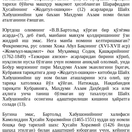
тарихи бўйича машҳур мақомот ҳисобланган Шарафиддин
Ҳусайннинг «Жодатул-ошиқин» (12) асарларида Шайх
Хабушонийни ҳам баъзан Махдуми Аъзам номи билан
аталганини ёзишган.
Юртдош олимнинг «В.В.Бартольд кўрган бир қўлёзма
асарда»(?), деб ёзиб, манбани мавҳум қолдиришининг ўзи
жиддий иш эмас. Нега манба номини келтиришмаган?
Фикримизча, рус олими Хожа Абул Бақонинг (XVI-XVII аср)
«Жомеъул-мақомот» ёки Муҳаммад Содиқ Қашқарийнинг
(1762-1849) «Тазкираи азизон» асарларидан бирини кўриб,
нуқсонли нусха бўлгани учун номини аниқлай ололмай, унда
Бобур мирзонинг пири Махдуми Аъзам эканлигини ўқигач,
Кубравия тариқатига доир «Жодатул-ошиқин» китобида Шайх
Хабушонийни шу ном билан аташларини эсга олиб, шу
тариқа хатоликка йўл қўйган. Натижада, Нақшбандия
тариқати Кубравияга, Махдуми Аъзам Даҳбедий эса илм
аҳлига унча таниш бўлмаган шу тахаллусли Шайх
Хабушонийга осонгина адаштирилиши кишини ҳайратга
солади (13).
Бугина эмас, Бартольд Хабушонийнинг халифаси
Камолиддин Ҳусайн Хоразмийни (1465-1551) худди шу номли
бошқа бир тарихий шахс Ҳусайн Хоразмий (1426 йилда
шаҳид этилган) билан адаштириб юборгани учун, кейинги