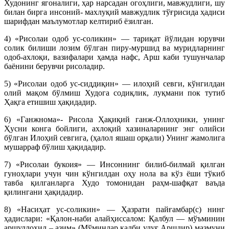
Худонинг ягоналиги, ҳар нарсадан огоҳлиги, мавжудлиги, шу
билан бирга инсоний- махлуқий мавжудлик тўғрисида ҳадиси
шарифдан маълумотлар келтириб ёзилган.
4) «Рисолаи одоб ус-соликин» — тариқат йўлидан юрувчи
солик билиши лозим бўлган пиру-муршид ва муридларнинг
одоб-ахлоқи, вазифалари ҳамда нафс, Арш каби тушунчалар
баёнини берувчи рисоладир.
5) «Рисолаи одоб ус-сиддиқин» — илоҳий севги, кўнгилдан
олий мақом бўлмиш Худога содиқлик, луқмани пок тутиб
Ҳақга етишиш ҳақидадир.
6) «Ганжнома»- Рисола Ҳақиқий ганж-Оллоҳники, унинг
Ҳусни конга бойлиги, ахлоқий хазиналарнинг энг олийси
бўлган Илоҳий севгига, (ҳалол яшаш орқали) Унинг жамолига
мушарраф бўлиш ҳақидадир.
7) «Рисолаи букоия» — Инсоннинг билиб-билмай қилган
гуноҳлари учун чин кўнгилдан оҳу нола ва кўз ёши тўкиб
тавба қилганларга Худо томонидан раҳм-шафқат ваъда
қилингани ҳақидадир.
8) «Насиҳат ус-соликин» — Ҳазрати пайғамбар(с) нинг
ҳадислари: «Қалон-наби алайҳиссалом: Қалбул — мўъминин
аршуллоҳил – азим» (Мўминлар қалби улуғ Аршдир) мазмуни