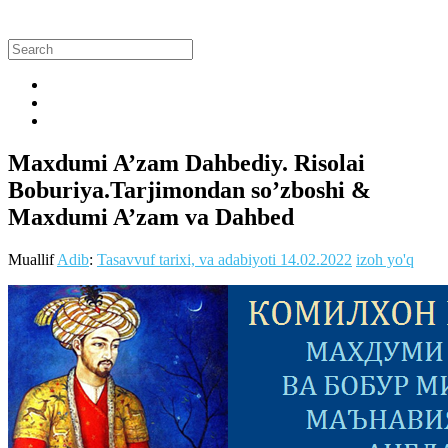
Maxdumi A’zam Dahbediy. Risolai
Boburiya.Tarjimondan so’zboshi &
Maxdumi A’zam va Dahbed
Muallif
Adib
:
Tasavvuf tarixi, va adabiyoti
14.02.2022
izoh yo'q