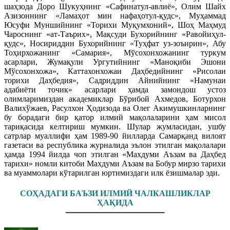
шаҳзода Доро Шукуҳнинг «Сафинатул-авлиё», Олим Шайх
Азизоннинг «Ламаҳот мин нафаҳотул-қудс», Муҳаммад
Юсуфи Муншийнинг «Торихи Муқумхоний», Шоҳ Маҳмуд
Чароснинг «ат-Таърих», Мақсуди Бухорийнинг «Равойиҳул-
қудс», Носириддин Бухорийнинг «Туҳфат уз-зоъирин», Абу
Тоҳирхожанинг «Самария», Мўсохонхожанинг туркум
асарлари, Жумақули Ургутийнинг «Маноқиби Эшони
Мўсохонхожа», Каттахонхожаи Даҳбедийнинг «Рисолаи
торихи Даҳбедия», Садриддин Айнийнинг «Намунаи
адабиёти точик» асарлари ҳамда замондош устоз
олимларимиздан академиклар Бўрибой Ахмедов, Ботурхон
Валихўжаев, Расулхон Ҳодизода ва Олег Акимушкинларнинг
бу борадаги бир қатор илмий мақолаларини ҳам мисол
тариқасида келтириш мумкин. Шулар жумласидан, ушбу
сатрлар муаллифи ҳам 1989-90 йилларда Самарқанд вилоят
газетаси ва республика журналида эълон этилган мақолалари
ҳамда 1994 йилда чоп этилган «Махдуми Аъзам ва Даҳбед
тарихи» номли китоби Махдуми Аъзам ва Бобур мирзо тарихи
ва муаммолари кўтарилган юртимиздаги илк ёзишмалар эди.
СОҲАДАГИ БАЪЗИ ИЛМИЙ ЧАЛКАШЛИКЛАР
ҲАҚИДА