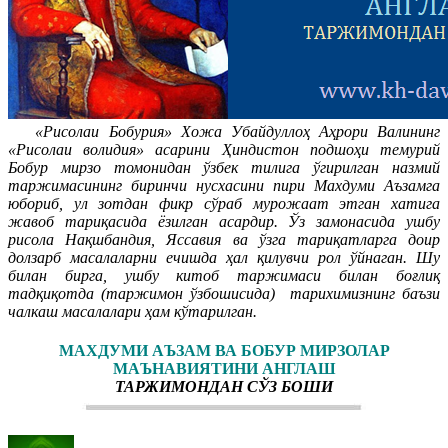
«Рисолаи Бобурия» Хожа Убайдуллоҳ Аҳрори Валининг
«Рисолаи волидия» асарини Ҳиндистон подшоҳи темурий
Бобур мирзо томонидан ўзбек тилига ўгирилган назмий
таржимасининг биринчи нусхасини пири Махдуми Аъзамга
юбориб, ул зотдан фикр сўраб мурожаат этган хатига
жавоб тариқасида ёзилган асардир. Ўз замонасида ушбу
рисола Нақшбандия, Яссавия ва ўзга тариқатларга доир
долзарб масалаларни ечишда ҳал қилувчи рол ўйнаган. Шу
билан бирга, ушбу китоб таржимаси билан боғлиқ
тадқиқотда (таржимон ўзбошисида) тарихимизнинг баъзи
чалкаш масалалари ҳам кўтарилган.
МАХДУМИ АЪЗАМ ВА БОБУР МИРЗОЛАР
МАЪНАВИЯТИНИ АНГЛАШ
ТАРЖИМОНДАН СЎЗ БОШИ