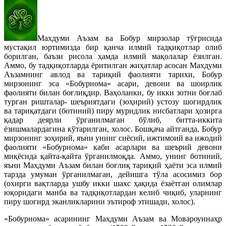
Махдуми Аъзам ва Бобур мирзолар тўғрисида
мустақил юртимизда бир қанча илмий тадқиқотлар олиб
борилган, баъзи рисола ҳамда илмий мақолалар ёзилган.
Аммо, бу тадқиқотларда ёритилган жиҳатлар асосан Махдуми
Аъзамнинг авлод ва тариқий фаолияти тарихи, Бобур
мирзонинг эса «Бобурнома» асари, девони ва шоирлик
фаолияти билан боғлиқдир. Ваҳоланки, бу икки зотни боғлаб
турган ришталар- шеъриятдаги (зоҳирий) устозу шогирдлик
ва тариқатдаги (ботиний) пиру муридлик нисбатлари ҳозирга
қадар деярли ўрганилмаган бўлиб, битта-иккита
ёзишмалардагина кўтарилган, холос. Бошқача айтганда, Бобур
мирзонинг зоҳирий, яъни унинг сиёсий, ижтимоий ва ижодий
фаолияти «Бобурнома» каби асарлари ва шеърий девони
миқёсида қайта-қайта ўрганилмоқда. Аммо, унинг ботиний,
яъни Махдуми Аъзам билан боғлиқ тариқий ҳаёти эса илмий
тарзда умуман ўрганилмаган, дейишга тўла асосимиз бор
(охирги вақтларда ушбу икки шахс ҳақида ёзаётган олимлар
юқоридаги манба ва тадқиқотлардан келиб чиқиб, уларнинг
пиру шогирд эканликларини эътироф этишади, холос).
«Бобурнома» асарининг Махдуми Аъзам ва Мовароуннаҳр