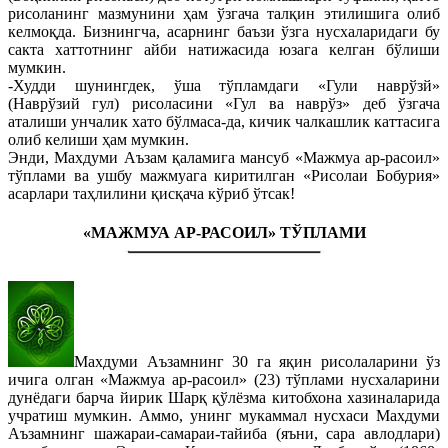
рисоланинг мазмунини ҳам ўзгача талқин этилишига олиб
келмоқда. Бизнингча, асарнинг баъзи ўзга нусхаларидаги бу
сакта хаттотнинг айби натижасида юзага келган бўлиши
мумкин.
-Худди шунингдек, ўша тўпламдаги «Гули наврўзй»
(Наврўзий гул) рисоласини «Гул ва наврўз» деб ўзгача
аталиши унчалик хато бўлмаса-да, кичик чалкашлик каттасига
олиб келиши ҳам мумкин.
Энди, Махдуми Аъзам қаламига мансуб «Мажмуа ар-расоил»
тўплами ва ушбу мажмуага киритилган «Рисолаи Бобурия»
асарлари таҳлилини қисқача кўриб ўтсак!
«МАЖМУА АР-РАСОИЛ» ТЎПЛАМИ
Махдуми Аъзамнинг 30 га яқин рисолаларини ўз
ичига олган «Мажмуа ар-расоил» (23) тўплами нусхаларини
дунёдаги барча йирик Шарқ қўлёзма китобхона хазиналарида
учратиш мумкин. Аммо, унинг мукаммал нусхаси Махдуми
Аъзамнинг шажараи-самараи-тайиба (яъни, сара авлодлари)