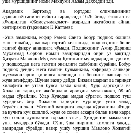
ўша муршиднинг номи Махдуми Аъзам Даҳбедий эди.
Академик Бартольд ва юртдош олимимизнинг
адашишаётганини исботи тариқасида 1626 йилда ёзилган ва
кўчирилган «Жомеул-мақомот» асаридан иқтибосни айнан
келтирамиз (таржимон К.Каттаев):
«Ўша замонким, кофир Раъно Санго Бобур подшоҳ бошига
жанг талабида лашкар тортиб келганида, подшоҳнинг боши
гангиб фикру андишага чўмади. Подшоҳнинг Амир Дарвиш
Муҳаммад Сорбон номли вазирларидан бири ўз вақтида
Ҳазрати Мавлоно Муҳаммад Қозининг муридларидан эдиким,
у подшоҳдан нега ғамгин эканлиги сабабини сўрайди. Бобур
подшоҳ дейди: Нега ғамгин бўлмайким, кофирлар лашкари
мусулмонларни қиришга келишди ва бизнинг лашкар эса
жуда заъифдир. Шунда вазир дейди: Биздан шариат ва тариқат
хилофига не ўтган бўлса тавба қилиб, Худо даргоҳига ва
Хожагон тариқати акобирлари арвоҳига мутаважжеҳ бўлиб
мадад сўрайлик. Улар Худодан мадад сўрагач, подшоҳ туш
кўрадики, бир Хожагон тариқати муршиди унга мадад
бераётган экан. Уйғониб вазирига воқеада кўрганини айтади
ва кучига куч қшилиб, жуда оз сонли аскари билан неча карра
кўп сонли душманни тор-мор этгач, Ҳиндистон мамлакати
унга муқаррар бўлади. Сўнг, ўша пирнинг кимлиги ҳақида
вазиридан сўрайди; вазир ушбу муршид Мавлоно Хожагий