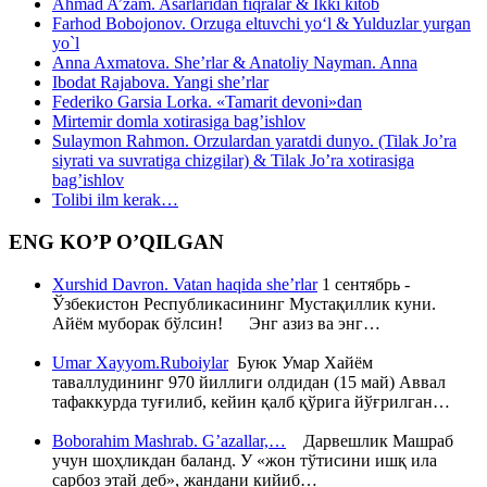
Ahmad A’zam. Asarlaridan fiqralar & Ikki kitob
Farhod Bobojonov. Orzuga eltuvchi yo‘l & Yulduzlar yurgan
yo`l
Anna Axmatova. She’rlar & Anatoliy Nayman. Anna
Ibodat Rajabova. Yangi she’rlar
Federiko Garsia Lorka. «Tamarit devoni»dan
Mirtemir domla xotirasiga bag’ishlov
Sulaymon Rahmon. Orzulardan yaratdi dunyo. (Tilak Jo’ra
siyrati va suvratiga chizgilar) & Tilak Jo’ra xotirasiga
bag’ishlov
Tolibi ilm kerak…
ENG KO’P O’QILGAN
Xurshid Davron. Vatan haqida she’rlar
1 сентябрь -
Ўзбекистон Республикасининг Мустақиллик куни.
Айём муборак бўлсин! Энг азиз ва энг…
Umar Xayyom.Ruboiylar
Буюк Умар Хайём
таваллудининг 970 йиллиги олдидан (15 май) Аввал
тафаккурда туғилиб, кейин қалб қўрига йўғрилган…
Boborahim Mashrab. G’azallar,…
Дарвешлик Машраб
учун шоҳликдан баланд. У «жон тўтисини ишқ ила
сарбоз этай деб», жандани кийиб…