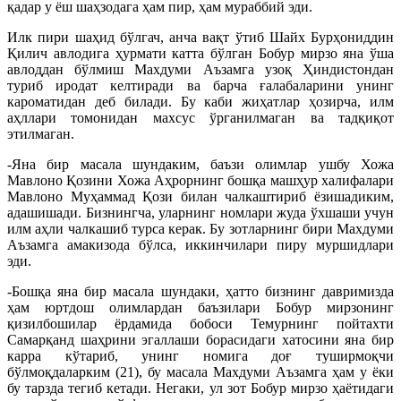
қадар у ёш шаҳзодага ҳам пир, ҳам мураббий эди.
Илк пири шаҳид бўлгач, анча вақт ўтиб Шайх Бурҳониддин
Қилич авлодига ҳурмати катта бўлган Бобур мирзо яна ўша
авлоддан бўлмиш Махдуми Аъзамга узоқ Ҳиндистондан
туриб иродат келтиради ва барча ғалабаларини унинг
кароматидан деб билади. Бу каби жиҳатлар ҳозирча, илм
аҳллари томонидан махсус ўрганилмаган ва тадқиқот
этилмаган.
-Яна бир масала шундаким, баъзи олимлар ушбу Хожа
Мавлоно Қозини Хожа Аҳрорнинг бошқа машҳур халифалари
Мавлоно Муҳаммад Қози билан чалкаштириб ёзишадиким,
адашишади. Бизнингча, уларнинг номлари жуда ўхшаши учун
илм аҳли чалкашиб турса керак. Бу зотларнинг бири Махдуми
Аъзамга амакизода бўлса, иккинчилари пиру муршидлари
эди.
-Бошқа яна бир масала шундаки, ҳатто бизнинг давримизда
ҳам юртдош олимлардан баъзилари Бобур мирзонинг
қизилбошилар ёрдамида бобоси Темурнинг пойтахти
Самарқанд шаҳрини эгаллаши борасидаги хатосини яна бир
карра кўтариб, унинг номига доғ туширмоқчи
бўлмоқдаларким (21), бу масала Махдуми Аъзамга ҳам у ёки
бу тарзда тегиб кетади. Негаки, ул зот Бобур мирзо ҳаётидаги