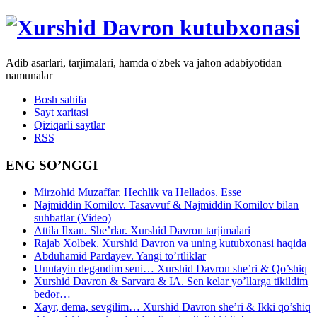
Adib asarlari, tarjimalari, hamda o'zbek va jahon adabiyotidan
namunalar
Bosh sahifa
Sayt xaritasi
Qiziqarli saytlar
RSS
ENG SO’NGGI
Mirzohid Muzaffar. Hechlik va Hellados. Esse
Najmiddin Komilov. Tasavvuf & Najmiddin Komilov bilan
suhbatlar (Video)
Attila Ilxan. She’rlar. Xurshid Davron tarjimalari
Rajab Xolbek. Xurshid Davron va uning kutubxonasi haqida
Abduhamid Pardayev. Yangi to’rtliklar
Unutayin degandim seni… Xurshid Davron she’ri & Qo’shiq
Xurshid Davron & Sarvara & IA. Sen kelar yo’llarga tikildim
bedor…
Xayr, dema, sevgilim… Xurshid Davron she’ri & Ikki qo’shiq