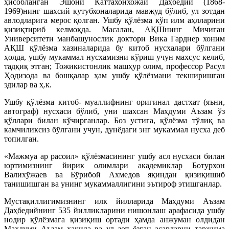
ҳисобланган Эшони Каттахонхожаи Даҳбедий (1868-
1969)нинг шахсий кутубхоналарида мавжуд бўлиб, ул зотдан
авлодларига мерос қолган. Ушбу қўлёзма кўп илм аҳлларини
қизиқтириб келмоқда. Масалан, АҚШнинг Мичиган
Университети манбашунослик доктори Вика Гарднер хоним
АҚШ қўлёзма хазиналарида бу китоб нусхалари бўлгани
ҳолда, ушбу мукаммал нусхамизни кўриш учун махсус келиб,
тадқиқ этган; Тожикистонлик машҳур олим, профессор Расул
Ҳодизода ва бошқалар ҳам ушбу қўлёзмани текширишган
эдилар ва ҳ.к.
Ушбу қўлёзма китоб- муаллифнинг оригинал дастхат (яъни,
автограф) нусхаси бўлиб, уни шахсан Махдуми Аъзам ўз
қўллари билан кўчирганлар. Боз устига, қўлёзма тўлиқ ва
камчиликсиз бўлгани учун, дунёдаги энг мукаммал нусха деб
топилган.
«Мажмуа ар расоил» қўлёзмасининг ушбу асл нусхаси билан
юртимизнинг йирик олимлари академиклар Ботурхон
Валихўжаев ва Бўрибой Ахмедов яқиндан қизиқишиб
танишишган ва унинг мукаммаллигини эътироф этишганлар.
Мустақиллигимизнинг илк йилларида Махдуми Аъзам
Даҳбедийнинг 535 йилликларини нишонлаш арафасида ушбу
нодир қўлёзмага қизиқиш ортади ҳамда анжуман олдидан
Махдуми Аъзам ҳақида ва ул зот ёзган асарларни таржима