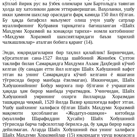
кўплаб йирик рус ва ўзбек олимлари ҳам Бартольдга таянган
ҳолда шу хатоликни давом эттираверишган. Ваҳоланки, ушбу
икки ҳамном шахслар орасидаги фарқ камида 150 йил бўлган.
Бу ҳақда батафсил маълумот олиш учун ушбу сатрлар
муаллифининг Кубравия тариқатига бағишланган «Шайх
Махдуми Хоразмий ва хонақоҳи тарихи» номли китобининг
«Mахдуми Хоразмий шахсиятларидаги баъзи тарихий
чалкашликлар» аталган бобига қаранг (14).
Энди, юқоридагиларни бир таҳлил қилайлик! Биринчидан,
кўрсатилган сана-1527 йилда шайбоний Жонибек Султон
таклифи билан Самарқандга Махдуми Аъзам Даҳбедий кўчиб
келган (бу санадан етти йил илгари Шайх Хабушоний вафот
этган ва унинг Самарқандга кўчиб келгани ё яшагани
тўғрисида бирор манбада ёзилмаган). Иккинчидан, Шайх
Хабушонийнинг Бобур мирзога пир бўлгани ё учрашгани
ҳақида ҳам бирор манбада учратмадик. Учинчидан, Шайх
Хабушоний умрининг охирги йилларида Хоразмдан
ташқарида чиқмай, 1520 йилда Вазир қишлоғида вафот этган.
Ушбу шайхнинг халифаси бўлган Шайх Махдуми Хоразмий
мақомоти ҳисобланган «Жодатул-ошиқин» китобида
(муаллифи Шарафиддин Ҳусайн) Шайх Хобушоний
тўғрисида барча тафсилотлар берилса-да, бу ҳақда бирор нарса
дейилмаган. Агарда Шайх Хобушоний ёки унинг халифаси
Шайх Махдуми Хоразмийлар (15) юқоридаги уруш воқеасига