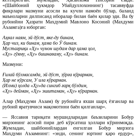
«(Шайбоний ҳукмдор Убайдуллохоннинг) тасаввуфда
фикрлари мазмуни асосли ва кучли намоён бўлар, баланд
маъноларни дилписанд иборалар билан баён қилар эди. Ва бу
рубоийни Ҳазрати Махдумий Мавлоно Косоний (Махдуми
Аъзамга)га юборган:
Аҳвал наям, эй дўст, яке-ду бинам,
Ҳар чиз, ки бинам, ҳама бо Ў бинам.
Мустағриқи «Ҳу» чунон шудам дар ҳама ҳол,
«Ҳу» гўяму, «Ҳу» бишнаваму, «Ҳу» бинам.
Мазмуни:
Ғилай бўлмасамда, эй дўст, зўрға кўрарман,
Ҳар не кўрсам, У ила кўрарман.
(Илми) ҳолда «Ҳу»да сингиб ғарқ бўлдим,
«Ҳу» дейман, «Ҳу» эшитаман, «Ҳу» кўрарман.
Алар (Махдуми Аъзам) бу рубоийга яхши шарҳ ёзганлар ва
рубоий яратувчиси мақомотини баён қилганлар».
— Яссавия тариқати муршидларидан баъзиларини Бобур
мирзонинг асосий пири деб кўрсатиш ҳоллари кўринмоқда.
Жумладан, шайбонийлардан енгилган Бобур мирзога
Махдуми Аъзамнинг: «энди, сенинг юртинг қаро ердур»,