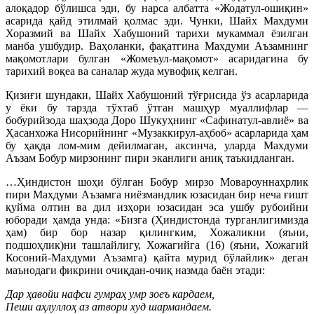
алоқадор бўлишса эди, бу нарса албатта «Жодатул-ошиқин»
асарида қайд этилмай қолмас эди. Чунки, Шайх Махдуми
Хоразмий ва Шайх Хабушоний тарихи мукаммал ёзилган
манба ушбудир. Ваҳоланки, фақатгина Махдуми Аъзамнинг
мақомотлари булган «Жомеъул-мақомот» асаридагина бу
тарихий воқеа ва саналар жуда мувофиқ келган.
Қизиғи шундаки, Шайх Хабушоний тўғрисида ўз асарларида
у ёки бу тарзда тўхтаб ўтган машҳур муаллифлар —
бобурийзода шаҳзода Доро Шукуҳнинг «Сафинатул-авлиё» ва
Ҳасанхожа Нисорийнинг «Музаккирул-аҳбоб» асарларида ҳам
бу ҳақда лом-мим дейилмаган, аксинча, уларда Махдуми
Аъзам Бобур мирзонинг пири эканлиги аниқ таъкидланган.
…Ҳиндистон шоҳи бўлган Бобур мирзо Мовароуннаҳрлик
пири Махдуми Аъзамга ниёзмандлик юзасидан бир неча ғишт
қуйма олтин ва дил изҳори юзасидан эса ушбу рубоийни
юборади ҳамда унда: «Бизга (Ҳиндистонда турганлигимизда
ҳам) бир бор назар қилингким, Хожаликни (яъни,
подшоҳлик)ни ташлайлигу, Хожагийга (16) (яъни, Хожагий
Косоний-Махдуми Аъзамга) қайта мурид бўлайлик» деган
маънодаги фикрини очиқдан-очиқ назмда баён этади:
Дар ҳавойи нафси гумраҳ умр зоеъ кардаем,
Пеши аҳлуллоҳ аз атвори худ шармандаем.