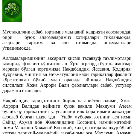
Мустақиллик сабаб, юртимиз маънавий кадрияти асосларидан
бири – буюк алломаларимиз хотиралари тикланмоқда,
асарлари таржима ва чоп этилмоқда, анжуманлари
ўтказилмоқда.
Алломаларимизнинг аксарият қисми тасаввуф таълимотлари
замирида фаолият кўрсатишган. Ўрта асрларда бу таълимотлар
маркази бўлган юртимизда Нақшбандия, Яссавия, Қодирия,
Кубравия, Чиштия ва Неъматуллоия каби тариқатлар фаолият
кўрсатишган бўлиб, улар орасида айниқса Нақшбандия
силсиласи Хожа Аҳрори Вали фаолиятлари сабаб, устувор
даражага етишади.
Нақшбандия тариқатининг йирик назариётчи олими, Хожа
Аҳрори Валидан кейинги буюк вакили Махдуми Аъзам
бўлиб, бу тариқатнинг улуғлигини илк бора илмий жиҳатдан
асослаб берган шахс эди.
Ушбу муборак зотнинг асл исми
Сайид Аҳмад ибн Жалолиддини Косоний, илмий-китобий
номи Мавлоно Хожагий Косоний, халқ орасида машҳур бўлиб
кетган тариқий-маърифий лақаб-номи эса Махдуми Аъзами