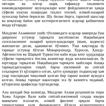
оятлари ва илғор шарқ тафаккур таълимоти
намояндаларининг мулоҳазалари кенг фойдаланилган ҳамда
сўфизм нуқтаи назаридан таҳлил этилиб, илмий-назарий
хулосалар баёни берилган. Шу билан бирга, тарихий шахслар
ва воқеалар баёни ҳам келтирилганлиги асарлар қийматини
янада кўтаради.
Махдуми Аъзамнинг ушбу тўпламидаги асарлар замирида ўша
даврнинг устувор тариқати ҳисобланган Нақшбандия
силсиласининг назарий қонун-қоидалари (яъни, кодекси)
жамланган десак, адашмаган бўламиз. Ўша вақтларда бу
тариқат устувор бўлган Мовароуннаҳр, Хуросон, Ҳинду-
Афғонистон ва Шарқий Туркистон каби жуда кенг ҳудудларда
сўфизм тариқатига боғлиқ вазиятлар жуда кескинлашган, бу
юртларда тарқалган Нақшбандия тариқати шайхлари бошқа
тариқатдагиларни сиқиб, барча ижтимоий ва сиёсий
соҳаларни ўз қўлларига олган, ҳатто ҳукмдору подшоҳлар ҳам
улар таъсиридан чиқолмай қолган бир таранг вазият вужудга
келган, бошқа тариқат вакиллари эса бу вазиятга чидамай,
кўтарилиш арафасида тургандилар.
Ана шундай бир вазиятда, Махдуми Аъзам руҳониятли пири
Хожа Аҳрори Вали каби сиёсий-ижтимоий соҳада юқори
мавқеъни эгаллагач, илмий фаолият орқали барча
тариқатларни халқ фаравонлиги йўлида келиштиришга