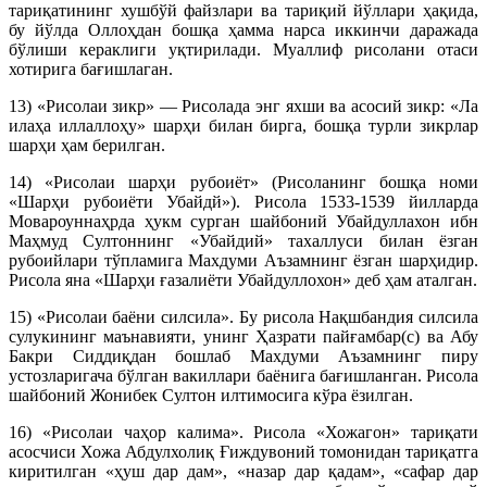
тариқатининг хушбўй файзлари ва тариқий йўллари ҳақида,
бу йўлда Оллоҳдан бошқа ҳамма нарса иккинчи даражада
бўлиши кераклиги уқтирилади. Муаллиф рисолани отаси
хотирига бағишлаган.
13) «Рисолаи зикр» — Рисолада энг яхши ва асосий зикр: «Ла
илаҳа иллаллоҳу» шарҳи билан бирга, бошқа турли зикрлар
шарҳи ҳам берилган.
14) «Рисолаи шарҳи рубоиёт» (Рисоланинг бошқа номи
«Шарҳи рубоиёти Убайдй»). Рисола 1533-1539 йилларда
Мовароуннаҳрда ҳукм сурган шайбоний Убайдуллахон ибн
Маҳмуд Султоннинг «Убайдий» тахаллуси билан ёзган
рубоийлари тўпламига Махдуми Аъзамнинг ёзган шарҳидир.
Рисола яна «Шарҳи ғазалиёти Убайдуллохон» деб ҳам аталган.
15) «Рисолаи баёни силсила». Бу рисола Нақшбандия силсила
сулукининг маънавияти, унинг Ҳазрати пайғамбар(с) ва Абу
Бакри Сиддиқдан бошлаб Махдуми Аъзамнинг пиру
устозларигача бўлган вакиллари баёнига бағишланган. Рисола
шайбоний Жонибек Султон илтимосига кўра ёзилган.
16) «Рисолаи чаҳор калима». Рисола «Хожагон» тариқати
асосчиси Хожа Абдулхолиқ Ғиждувоний томонидан тариқатга
киритилган «ҳуш дар дам», «назар дар қадам», «сафар дар