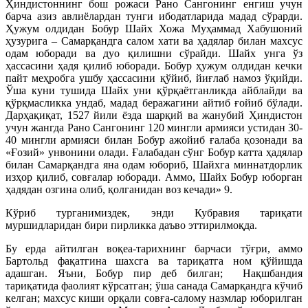
Ҳиндистоннинг бош рожаси Рано Сангонинг енгиш учун
барча азиз авлиёлардан тунги ибодатларида мадад сўрарди.
Ҳужум олдидан Бобур Шайх Хожа Муҳаммад Хабушоний
ҳузурига – Самарқандга салом хати ва ҳадялар билан махсус
одам юборади ва дуо қилишни сўрайди. Шайх унга ўз
ҳассасини ҳадя қилиб юборади. Бобур ҳужум олдидан кечки
пайт меҳробга ушбу ҳассасини қўйиб, йиғлаб намоз ўқийди.
Ўша куни тушида Шайх уни қўрқаётганликда айблайди ва
қўрқмасликка ундаб, мадад беражагини айтиб ғойиб бўлади.
Дарҳақиқат, 1527 йили ёзда шарқий ва жанубий Ҳиндистон
учун жангда Рано Сангонинг 120 мингли армияси устидан 30-
40 мингли армияси билан Бобур ажойиб ғалаба қозонади ва
«Ғозий» унвонини олади. Ғалабадан сўнг Бобур катта ҳадялар
билан Самарқандга яна одам юбориб, Шайхга миннатдорлик
изҳор қилиб, совғалар юборади. Аммо, Шайх Бобур юборган
ҳадядан озгина олиб, қолганидан воз кечади» 9.
Кўриб турганимиздек, энди Кубравия тариқати
муршидларидан бири пирликка даъво эттирилмоқда.
Бу ерда айтилган воқеа-тарихнинг барчаси тўғри, аммо
Бартольд фақатгина шахсга ва тариқатга ном қўйишда
адашган. Яъни, Бобур пир деб билган; Нақшбандия
тариқатида фаолият кўрсатган; ўша санада Самарқандга кўчиб
келган; махсус киши орқали совға-салому назмлар юборилган