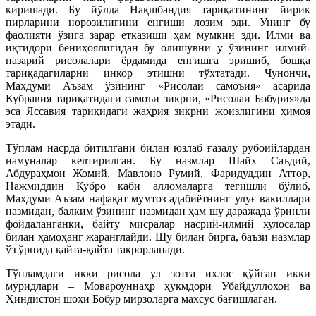
киришади. Бу йўлда Нақшбандия тариқатининг йирик
пирларини норозилигини енгиши лозим эди. Унинг бу
фаолияти ўзига зарар етказиши ҳам мумкин эди. Илми ва
иқтидори бениҳоялигидан бу олишувни у ўзининг илмий-
назарий рисолалари ёрдамида енгишга эришиб, бошқа
тариқадагиларни инкор этишни тўхтатади.
Чунончи,
Махдуми Аъзам ўзининг «Рисолаи самоъия» асарида
Кубравия тариқатидаги самоъи зикрни, «Рисолаи Бобурия»да
эса Яссавия тариқидаги жаҳрия зикрни жоизлигини ҳимоя
этади.
Тўплам насрда битилгани билан юзлаб ғазалу рубоийлардан
намуналар келтирилган. Бу назмлар Шайх Саъдий,
Абдураҳмон Жомий, Мавлоно Румий, Фаридуддин Аттор,
Нажмиддин Кубро каби алломаларга тегишли бўлиб,
Махдуми Аъзам нафақат мумтоз адабиётнинг улуғ вакиллари
назмидан, балким ўзининг назмидан ҳам шу даражада ўринли
фойдаланганки, байту мисралар насрий-илмий хулосалар
билан ҳамоҳанг жаранглайди. Шу билан бирга, баъзи назмлар
ўз ўрнида қайта-қайта такрорланади.
Тўпламдаги икки рисола ул зотга ихлос қўйган икки
муридлари – Мовароуннаҳр ҳукмдори Убайдуллохон ва
Ҳиндистон шоҳи Бобур мирзоларга махсус бағишлаган.