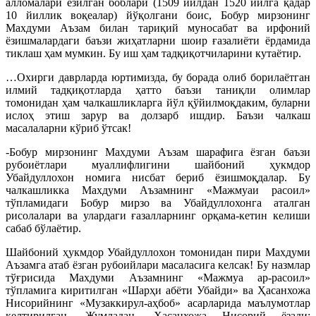
алломалари ёзилган боблари (1509 йилдан 1520 йилга қадар
10 йиллик воқеалар) йўқолгани боис, Бобур мирзонинг
Махдуми Аъзам билан тариқий муносабат ва ирфоний
ёзишмалардаги баъзи жиҳатларни шоир ғазалиёти ёрдамида
тиклаш ҳам мумкин. Бу иш ҳам тадқиқотчиларини кутаётир.
…Охирги даврларда юртимизда, бу борада олиб борилаётган
илмий тадқиқотларда ҳатто баъзи таниқли олимлар
томонидан ҳам чалкашликларга йўл қўйилмоқдаким, буларни
ислоҳ этиш зарур ва долзарб ишдир. Баъзи чалкаш
масалаларни кўриб ўтсак!
-Бобур мирзонинг Махдуми Аъзам шарафига ёзган баъзи
рубоиётлари муаллифлигини шайбоний ҳукмдор
Убайдуллохон номига нисбат бериб ёзишмоқдалар. Бу
чалкашликка Махдуми Аъзамнинг «Мажмуаи расоил»
тўпламидаги Бобур мирзо ва Убайдуллохонга аталган
рисолалари ва улардаги ғазалларнинг орқама-кетин келиши
сабаб бўлаётир.
Шайбоний ҳукмдор Убайдуллохон томонидан пири Махдуми
Аъзамга атаб ёзган рубоийлари масаласига келсак! Бу назмлар
тўғрисида Махдуми Аъзамнинг «Мажмуа ар-расоил»
тўпламига киритилган «Шарҳи абёти Убайди» ва Ҳасанхожа
Нисорийнинг «Музаккирул-аҳбоб» асарларида маълумотлар
келтирилган. Жумладан, Ҳасанхожа Нисорий ёзади: