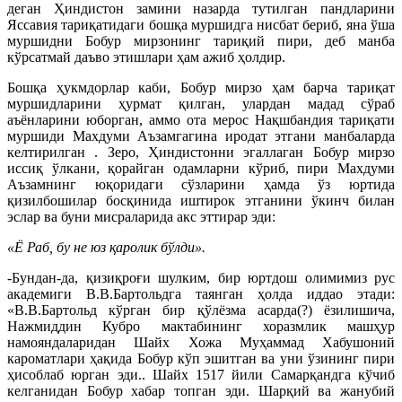
деган Ҳиндистон замини назарда тутилган пандларини
Яссавия тариқатидаги бошқа муршидга нисбат бериб, яна ўша
муршидни Бобур мирзонинг тариқий пири, деб манба
кўрсатмай даъво этишлари ҳам ажиб ҳолдир.
Бошқа ҳукмдорлар каби, Бобур мирзо ҳам барча тариқат
муршидларини ҳурмат қилган, улардан мадад сўраб
аъёнларини юборган, аммо ота мерос Нақшбандия тариқати
муршиди Махдуми Аъзамгагина иродат этгани манбаларда
келтирилган . Зеро, Ҳиндистонни эгаллаган Бобур мирзо
иссиқ ўлкани, қорайган одамларни кўриб, пири Махдуми
Аъзамнинг юқоридаги сўзларини ҳамда ўз юртида
қизилбошилар босқинида иштирок этганини ўкинч билан
эслар ва буни мисраларида акс эттирар эди:
«Ё Раб, бу не юз қаролик бўлди».
-Бундан-да, қизиқроғи шулким, бир юртдош олимимиз рус
академиги В.В.Бартольдга таянган ҳолда иддао этади:
«В.В.Бартольд кўрган бир қўлёзма асарда(?) ёзилишича,
Нажмиддин Кубро мактабининг хоразмлик машҳур
намояндаларидан Шайх Хожа Муҳаммад Хабушоний
кароматлари ҳақида Бобур кўп эшитган ва уни ўзининг пири
ҳисоблаб юрган эди.. Шайх 1517 йили Самарқандга кўчиб
келганидан Бобур хабар топган эди. Шарқий ва жанубий