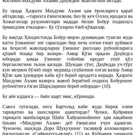
Косоний-Махдуми Аъзами Даҳбедий эканлигини айтади.
Бу орада Ҳазрати Махдуми Аъзам ҳам ёронларига қараб
айтадилар, -«тарихга ёзингизким, биз бу кеч Оллоҳ иродаси ва
Хожагонлар руҳониятлари мадади билан Бобур подшоҳга
ёрмандлик етказдик». Бу сўзларни ёзиб қўядилар.
Бу вақтда Ҳиндистонда Бобур мирзо душмандан тушган жуда
катта ўлжанинг энг сарасидан бир неча олтин ғишт қуймаси
ва беҳисоб жавоҳирларни ўзининг рисолаю рубоийларига
қўшиб бошқа бир вазири- Амир Қўзи орқали Даҳбедга
юборади ҳамда ўзининг ғойибан иродат этиб қўл
берганлигини эълон қилади. Шундан сўнг, Даҳбедда уч-тўрт
кун меҳмон бўлиб пиру муршид суҳбатини олган вазир Амир
Қўзи ҳам ҳукмдори каби қўл бериб иродатга киради. Ҳазрати
Махдуми Аъзам вазирга жавоб бераётиб подшоҳ Бобурнинг
рубоиётига ёзган Шарҳларини бериб юборади» (10).
Бу аён иддаога — баён шарт эмас, кўринади.
Савол туғилади, нега Бартольд каби жуда йирик олим
тариқатни ва шахсларни адаштирди? Чунки, Кубравия
тариқати манбаларида Шайх Хабушонийнинг ҳам лақабини
баъзан «Махдуми Аъзам» деб ёзишгани учун адашган.
Чунончи, шаҳзода Доро Шукуҳнинг тасаввуф алломаларига
бағишланган «Сафинатул-авлиё» (11) ва Кубравия тариқати