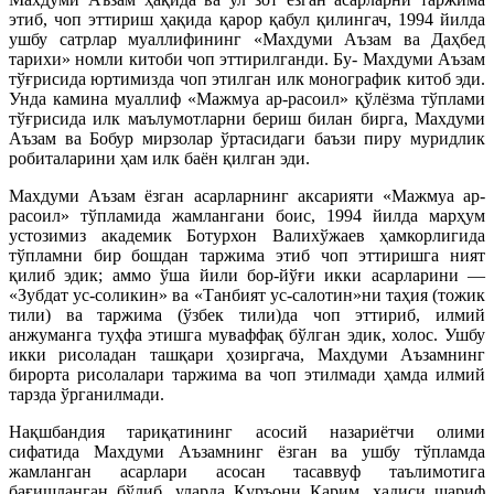
этиб, чоп эттириш ҳақида қарор қабул қилингач, 1994 йилда
ушбу сатрлар муаллифининг «Махдуми Аъзам ва Даҳбед
тарихи» номли китоби чоп эттирилганди. Бу- Махдуми Аъзам
тўғрисида юртимизда чоп этилган илк монографик китоб эди.
Унда камина муаллиф «Мажмуа ар-расоил» қўлёзма тўплами
тўғрисида илк маълумотларни бериш билан бирга, Махдуми
Аъзам ва Бобур мирзолар ўртасидаги баъзи пиру муридлик
робиталарини ҳам илк баён қилган эди.
Махдуми Аъзам ёзган асарларнинг аксарияти «Мажмуа ар-
расоил» тўпламида жамлангани боис, 1994 йилда марҳум
устозимиз академик Ботурхон Валихўжаев ҳамкорлигида
тўпламни бир бошдан таржима этиб чоп эттиришга ният
қилиб эдик; аммо ўша йили бор-йўғи икки асарларини —
«Зубдат ус-соликин» ва «Танбият ус-салотин»ни таҳия (тожик
тили) ва таржима (ўзбек тили)да чоп эттириб, илмий
анжуманга туҳфа этишга муваффақ бўлган эдик, холос. Ушбу
икки рисоладан ташқари ҳозиргача, Махдуми Аъзамнинг
бирорта рисолалари таржима ва чоп этилмади ҳамда илмий
тарзда ўрганилмади.
Нақшбандия тариқатининг асосий назариётчи олими
сифатида Махдуми Аъзамнинг ёзган ва ушбу тўпламда
жамланган асарлари асосан тасаввуф таълимотига
бағишланган бўлиб, уларда Қуръони Карим, ҳадиси шариф