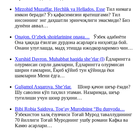
Mirzohid Muzaffar. Hechlik va Hellados. Esse
Тил нимага
имкон беради? Ўз қафасимизни яратишгами? Тил
инсоннинг энг даҳшатли эринчоқлиги эмасмиди? Биз
дунёни аввал…
Onajon. O’zbek shoirlarining onaga…
Ўзбек адабиёти
Она ҳақида ёзилган дурдона асарларга ниҳоятда бой.
Онани улуғлашда, мадҳ этишда ижодкорларимиз чин…
Xurshid Davron. Muhabbat haqida she’rlar (I)
Ёдларингга
олурмисан сирли дамларни, Ёдларингга олурмисан
ширин ғамларни, Ёқиб қўйиб тун қўйнида ёки
шамларни Мени ёдга…
Guljamol Asqarova. She’rlar.
Шоир қачон шеър ёзади?
Шу саволни кўп таҳлил этаман. Назаримда, шеър
туғилиши учун шоир руҳини…
Bibi Robia Saidova. Tog‘ay Murodning “Bu dunyoda…
Ўзбекистон халқ ёзувчиси Тоғай Мурод таваллудининг
70 йиллиги Тоғай Муроднинг ушбу романи Кафка ва
Камю асарлари…