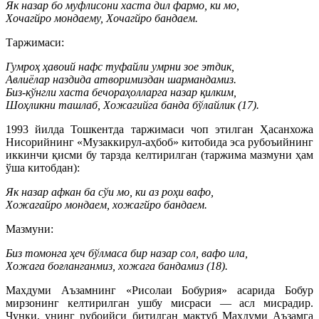
Як назар бо муфлисони хаста дил фармо, ки мо,
Хочагйро мондаему, Хочагйро бандаем.
Таржимаси:
Гумроҳ ҳавоий нафс туфайли умрни зое этдик,
Авлиёлар наздида атворимиздан шармандамиз.
Биз-кўнгли хаста бечораҳолларга назар қилким,
Шоҳликни ташлаб, Хожагийга банда бўлайлик (17).
1993 йилда Тошкентда таржимаси чоп этилган Ҳасанхожа
Нисорийнинг «Музаккирул-аҳбоб» китобида эса рубоъийнинг
иккинчи қисми бу тарзда келтирилган (таржима мазмуни ҳам
ўша китобдан):
Як назар афкан ба сўи мо, ки аз роҳи вафо,
Хожагайро мондаем, хожагйро бандаем.
Мазмуни:
Биз томонга ҳеч бўлмаса бир назар сол, вафо ила,
Хожага боғланганмиз, хожага бандамиз (18).
Махдуми Аъзамнинг «Рисолаи Бобурия» асарида Бобур
мирзонинг келтирилган ушбу мисраси — асл мисрадир.
Чунки, унинг рубоийси битилган мактуб Махдуми Аъзамга