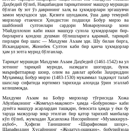
Даҳбедий бўлиб, Нақшбандия тариқатининг машҳур муршиди
бўлган бу зот ўз даврининг халқ ва ҳукмдорлари эргашувчи
замон муқтадоси эди. Қизиғи шундаким, ўша давр темурий
мирзолар етакчиси Ҳиндистон подшоҳи Бобур мирзо ва
шайбоний султонлари сардори Мовароуннаҳр хони
Убайдуллохон каби икки машҳур сулола ҳукмдорлари бир-
бирларига қондош душман бўлишларига қарамай, тариқий
пирлари бир шахс — Махдуми Аъзам эди. Шу билан бирга,
Искандархон, Жонибек Султон каби бир қанча ҳукмдорлар
ҳам ул зотга мурид бўлганлар.
Тариқат муршиди Махдуми Аъзам Даҳбедий (1461-1542) ва ул
зотнинг тариқий муриди, назмдаги шогирди, буюк
маърифатпарвар шоир, олим ва давлат арбоби Заҳириддин
Муҳаммад Бобур мирзо (1483-1530) мукаммал тадқиқот талаб
шахслар сифатида юртимиз тарихида алоҳида ўрин эгаллаб
келишмоқда.
Махдуми Аъзам ва Бобур мирзолар тўғрисида Хожа
Абулбақонинг «Жомеъул-мақомот» ҳамда «Бобурнома» каби
дунёга машҳур асарлардан ташқари, бевосита ҳамда у ёки бу
тарзда мазкурлар зикр этилган бир қатор тарихий манбалар
кўп бўлиб, жумладан Ҳасанхожа Нисорийнинг «Музаккирул-
аҳбоб», Ҳофизи Танишнинг «Шарафномаи шоҳи»,
Шарафиддин Ҳусайннинг «Жодатул-ошиқин», бобурийзода