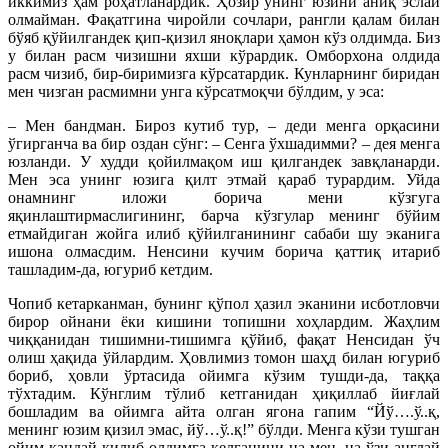
иккимиз ҳам роҳатланардик. Ҳозир унинг юзини аниқ эслай
олмайман. Фақатгина чиройли сочлари, рангли қалам билан
бўяб қўйилгандек қип-қизил яноқлари ҳамон кўз олдимда. Биз
у билан расм чизишни яхши кўрардик. Омборхона олдида
расм чизиб, бир-биримизга кўрсатардик. Кунларнинг биридан
мен чизган расмимни унга кўрсатмоқчи бўлдим, у эса:
– Мен бандман. Бироз кутиб тур, – деди менга орқасини
ўгирганча ва бир оздан сўнг: – Сенга ўхша­димми? – дея менга
юзланди. У худди қойилмақом иш қилгандек завқланарди.
Мен эса унинг юзига қилт этмай қараб турардим. Уйда
онамнинг иложи борича мени кўзгуга
яқинлаштирмаслигининг, барча кўзгулар менинг бўйим
етмайдиган жойга илиб қўйилганининг сабаби шу эканига
ишона олмасдим. Ненсини кучим борича қаттиқ итариб
ташладим-да, югуриб кетдим.
Чопиб кетарканман, бунинг қўпол ҳазил эканини исботловчи
бирор ойнани ёки кишини топишни хоҳлардим. Жаҳлим
чиққанидан тишимни-тишимга қўйиб, фақат Ненсидан ўч
олиш ҳақида ўйлардим. Ҳовлимиз томон шаҳд билан югуриб
бориб, ҳовли ўртасида ойимга кўзим тушди-да, таққа
тўхтадим. Кўнглим тўлиб кетганидан ҳиқиллаб йиғлай
бошладим ва ойимга айта олган ягона гапим “Йў….ў..қ,
менинг юзим қизил эмас, йў…ў..қ!” бўлди. Менга кўзи тушган
ойим қандай қилиб олдимга келганини на мен, на ўзи англай