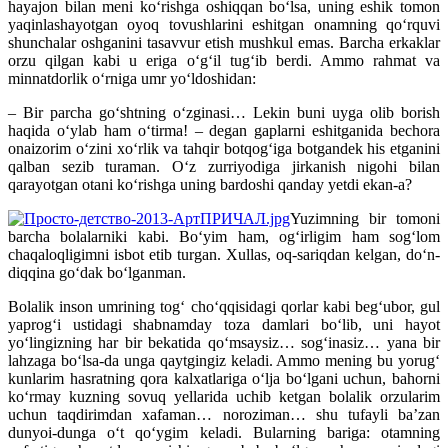
hayajon bilan meni ko‘rishga oshiqqan bo‘lsa, uning eshik tomon
yaqinlashayotgan oyoq tovushlarini eshitgan onamning qo‘rquvi
shunchalar oshganini tasavvur etish mushkul emas. Barcha erkaklar
orzu qilgan kabi u eriga o‘g‘il tug‘ib berdi. Ammo rahmat va
minnatdorlik o‘rniga umr yo‘ldoshidan:
– Bir parcha go‘shtning o‘zginasi… Lekin buni uyga olib borish
haqida o‘ylab ham o‘tirma! – degan gap­larni eshitganida bechora
onaizorim o‘zini xo‘rlik va tahqir botqog‘iga botgandek his etganini
qalban sezib turaman. O‘z zurriyodiga jirkanish nigohi bilan
qarayotgan otani ko‘rishga uning bardoshi qanday yetdi ekan-a?
Yuzimning bir tomoni
barcha bolalarniki kabi. Bo‘yim ham, og‘irligim ham sog‘lom
chaqaloqligimni isbot etib turgan. Xullas, oq-sariqdan kelgan, do‘n­
diq­qina go‘dak bo‘lganman.
Bolalik inson umrining tog‘ cho‘qqisidagi qorlar kabi beg‘ubor, gul
yaprog‘i ustidagi shabnamday toza damlari bo‘lib, uni hayot
yo‘lingizning har bir bekatida qo‘msaysiz… sog‘inasiz… yana bir
lahzaga bo‘lsa-da unga qaytgingiz keladi. Ammo mening bu yorug‘
kunlarim hasratning qora kalxatlariga o‘lja bo‘lgani uchun, bahorni
ko‘rmay kuzning sovuq yellarida uchib ketgan bolalik orzularim
uchun taqdirimdan xafaman… noroziman… shu tufayli ba’zan
dunyoi-dunga o‘t qo‘ygim keladi. Bularning bariga: otamning