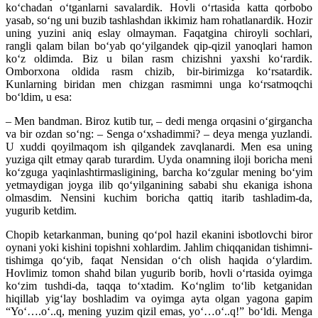
ko‘chadan o‘tganlarni savalardik. Hovli o‘rtasida katta qorbobo
yasab, so‘ng uni buzib tashlashdan ikkimiz ham rohatlanardik. Hozir
uning yuzini aniq eslay olmayman. Faqatgina chiroyli sochlari,
rangli qalam bilan bo‘yab qo‘yilgandek qip-qizil yanoqlari hamon
ko‘z oldimda. Biz u bilan rasm chizishni yaxshi ko‘rardik.
Omborxona oldida rasm chizib, bir-birimizga ko‘rsatardik.
Kunlarning biridan men chizgan rasmimni unga ko‘rsatmoqchi
bo‘ldim, u esa:
– Men bandman. Biroz kutib tur, – dedi menga orqasini o‘girgancha
va bir ozdan so‘ng: – Senga o‘xsha­dimmi? – deya menga yuzlandi.
U xuddi qoyilmaqom ish qilgandek zavqlanardi. Men esa uning
yuziga qilt etmay qarab turardim. Uyda onamning iloji boricha meni
ko‘zguga yaqinlashtirmasligining, barcha ko‘zgular mening bo‘yim
yetmaydigan joyga ilib qo‘yilganining sababi shu ekaniga ishona
olmasdim. Nensini kuchim boricha qattiq itarib tashladim-da,
yugurib ketdim.
Chopib ketarkanman, buning qo‘pol hazil ekanini isbotlovchi biror
oynani yoki kishini topishni xohlardim. Jahlim chiqqanidan tishimni-
tishimga qo‘yib, faqat Nensidan o‘ch olish haqida o‘ylardim.
Hovlimiz tomon shahd bilan yugurib borib, hovli o‘rtasida oyimga
ko‘zim tushdi-da, taqqa to‘xtadim. Ko‘nglim to‘lib ketganidan
hiqillab yig‘lay boshladim va oyimga ayta olgan yagona gapim
“Yo‘….o‘..q, mening yuzim qizil emas, yo‘…o‘..q!” bo‘ldi. Menga