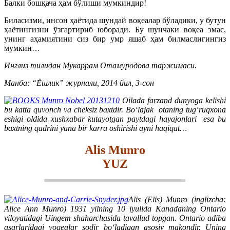
Балки бошқача ҳам бўлиши мумкиндир!
Биласизми, инсон ҳаётида шундай воқеалар бў­ладики, у бутун
ҳаётингизни ўзгартириб юборади. Бу шунчаки воқеа эмас,
унинг аҳамиятини сиз бир умр яшаб ҳам билмаслигингиз
мумкин…
Инглиз тилидан Мукаррам Отамуродова таржимаси.
Манба: “Ёшлик” журнали, 2014 йил, 3-сон
Oilada farzand dunyoga kelishi
bu katta quvonch va cheksiz baxtdir. Bo‘lajak otaning tug‘ruqxona
eshigi oldida xushxabar kutayotgan paytdagi hayajonlari esa bu
baxtning qadrini yana bir karra oshirishi ayni haqiqat…
Alis Munro
YUZ
Alis (Elis) Munro (i
nglizcha:
Alice Ann Munro
) 1931 yilning
10 iyu
lida Kanadaning Ontario
viloyatidagi Uingem shaharchasida tavallud topgan. Ontario adiba
asarlaridagi voqealar sodir bo‘ladigan asosiy makondir. Uning