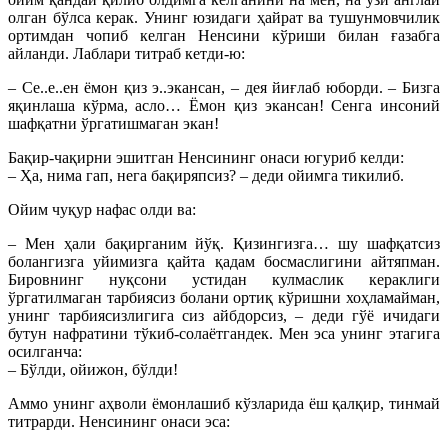
олган бўлса керак. Унинг юзидаги ҳайрат ва тушунмовчилик
ортимдан чопиб келган Ненсини кўриши билан ғазабга
айланди. Лаблари титраб кетди-ю:
– Се..е..ен ёмон қиз э..экансан, – дея йиғлаб юборди. – Бизга
яқинлаша кўрма, асло… Ёмон қиз экансан! Сенга инсоний
шафқатни ўргатишмаган экан!
Бақир-чақирни эшитган Ненсининг онаси югуриб келди:
– Ҳа, нима гап, нега бақиряпсиз? – деди ойимга тикилиб.
Ойим чуқур нафас олди ва:
– Мен ҳали бақирганим йўқ. Қизингизга… шу шафқатсиз
болангизга уйимизга қайта қадам босмаслигини айтяпман.
Бировнинг нуқсони устидан кулмаслик кераклиги
ўргатилмаган тарбиясиз болани ортиқ кўришни хоҳламайман,
унинг тарбиясизлигига сиз айбдорсиз, – деди гўё ичидаги
бутун нафратини тўкиб-солаётгандек. Мен эса унинг этагига
осилганча:
– Бўлди, ойижон, бўлди!
Аммо унинг аҳволи ёмонлашиб кўзларида ёш қал­қир, тинмай
титрарди. Ненсининг онаси эса: