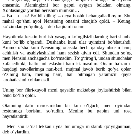
emasmiz. Alamingizni bor gapni aytgan boladan olmang.
Xohlasangiz yordan berishim mumkin…
– Ba…a…as! Bo‘ldi qiling! – deya boshini changal­ladi oyim. Shu
mahal qo‘shni ayol Nensining onasini cha­qirib qoldi. – Keting,
ko‘zimdan yo‘qoling, – deb ba­qirardi onam.
Hayotimda keskin burilish yasagan ko‘ngil­siz­lik­larning bari shanba
kuni bo‘lib o‘tgandi. Dushanba kuni ular uyimizni bo‘shatishdi.
Ammo o‘sha kuni Nensining onasida hech qanday afsusni ham,
achinish va asabiylashishni ham sezish qiyin edi. Shundan so‘ng
men Nensini anchagacha ko‘rmadim. To‘g‘rirog‘i, undan shunchalar
xafa edimki, hatto uni eslashni ham istamasdim. Onam ba’zan u
haqdagi savollarimga nari-beri, mujmal javob berib qo‘ya qolar,
o‘zining ham, mening ham, hali bitmagan yaramizni qayta
jarohatlashni xohlamasdi.
Uning bor fikri-xayoli meni qaysidir maktabga joylashtirish bilan
band bo‘lib qoldi.
Otamning dafn marosimidan bir kun o‘tgach, men oyimdan
restoranga borishni so‘radim. Mening bu gapim uni rosa
hayratlantirdi:
– Men shu la’nat tekkan uyda bir umrga mixlanib qo‘yilganman,
deb o‘ylardim.