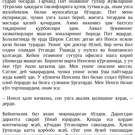
судраб босарди. Гарчанд Пит онамнинг гулзор жўякларини
тўғрилаш ҳақидаги таклифларига қулоқ тутмаса-да, онам унга
мулойимлик билан муносабатда бўларди. Пит мени
ёқтирмасди, чунки унга халал бериб, жиғига тегардим ва
масхара қилиб қочардим. Аммо иккимиз ҳам бахтсиз
тақдирнинг қурбонлари эдик. Аввал бувамнинг
хизматкорлари яшаган хоналарнинг бирида Пит яшарди.
Болалигимда бу ерда Шерон Сатлис деган аёл Ненси исмли
қизи билан турарди. Унинг эри доктор бўлиб, бир неча йил
олдин оламдан ўтганди. Ўшанда у пулсиз ва бошпанасиз
қолганди. Кейин отамнинг суғурта офисига ишга кириб
уйимизда яшашган. Биринчи марта Ненсини кўрганимда, у уч
ёки тўрт ёшли қизалоқ эди. Мен унинг онасини миссис
Сатлис деб чақирардим, чунки унинг исми ўша пайтларда
жуда камёб эди. У кўпинча Ненсини биз билан соҳил бўйига
олиб борарди ва бизга сузишни ўргатарди. Мен Ненси билан
кўп тортишардим, онам эса:
– Ненси ҳали кичкина, сен унга акалик қилишинг керак, –
дерди.
Кейинчалик биз яхши чиқишадиган бўлдик. Дарахтдан
дарахтга сакраб ўйнаб юрардик. Қишда эса қордан
коптокчалар ясаб, кўчадан ўтганларни савалардик. Ҳовли
ўртасида катта қорбобо ясаб, сўнг уни бузиб ташлашдан