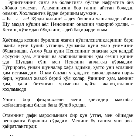
– Эрингизнинг сизга ва болангизга бўлган наф­ратига биз
айбдор эмасмиз. Аламингизни бор гапни айтган боладан
олманг. Хоҳласангиз ёрдан беришим мумкин…
– Ба…а…ас! Бўлди қилинг! – дея бошини чангал­лади ойим.
Шу маҳал қўшни аёл Ненсининг онасини ча­қириб қолди. –
Кетинг, кўзимдан йўқолинг, – деб ба­қирарди онам.
Ҳаётимда кескин бурилиш ясаган кўнгил­сиз­лик­ларнинг бари
шанба куни бўлиб ўтганди. Душанба куни улар уйимизни
бўшатишди. Аммо ўша куни Ненсининг онасида ҳеч қандай
афсусни ҳам, ачиниш ва асабийлашишни ҳам сезиш қийин
эди. Шундан сўнг мен Ненсини анчагача кўрмадим.
Тўғрироғи, ундан шунчалар хафа эдимки, ҳатто уни эслашни
ҳам истамасдим. Онам баъзан у ҳақдаги саволларимга нари-
бери, мужмал жавоб бериб қўя қолар, ўзининг ҳам, менинг
ҳам, ҳали битмаган ярамизни қайта жароҳатлашни
хоҳламасди.
Унинг бор фикри-хаёли мени қайсидир мактабга
жойлаштириш билан банд бўлиб қолди.
Отамнинг дафн маросимидан бир кун ўтгач, мен ойимдан
ресторанга боришни сўрадим. Менинг бу гапим уни роса
ҳайратлантирди: