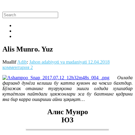
Alis Munro. Yuz
Muallif
Adib
:
Jahon adabiyoti va madaniyati
12.04.2018
комментария 2
Оилада
фарзанд дунёга келиши бу катта қувонч ва чексиз бахтдир.
Бўлажак отанинг туғруқхона эшиги олдида хушхабар
кутаётган пайтдаги ҳаяжонлари эса бу бахтнинг қадрини
яна бир карра ошириши айни ҳақиқат…
Алис Мунро
ЮЗ