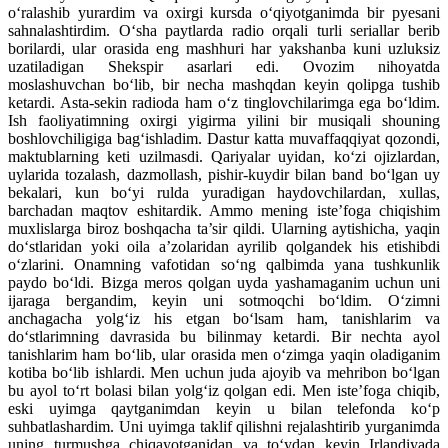
o‘ralashib yurardim va oxirgi kursda o‘qiyotganimda bir pyesani
sahnalashtirdim. O‘sha paytlarda radio orqali turli seriallar berib
borilardi, ular orasida eng mashhuri har yakshanba kuni uzluksiz
uzatiladigan Shekspir asarlari edi. Ovozim nihoyatda
moslashuvchan bo‘lib, bir necha mashqdan keyin qolipga tushib
ketardi. Asta-sekin radioda ham o‘z tinglovchilarimga ega bo‘ldim.
Ish faoliyatimning oxirgi yigirma yilini bir musiqali shouning
boshlovchiligiga bag‘ishladim. Dastur katta muvaffaqqiyat qozondi,
maktublarning keti uzilmasdi. Qariyalar uyidan, ko‘zi ojizlardan,
uylarida tozalash, dazmollash, pishir-kuydir bilan band bo‘lgan uy
bekalari, kun bo‘yi rulda yuradigan haydovchilardan, xullas,
barchadan maqtov eshitardik. Ammo mening iste’foga chiqishim
muxlislarga biroz boshqacha ta’sir qildi. Ularning aytishicha, yaqin
do‘stlaridan yoki oila a’zolaridan ayrilib qolgandek his etishibdi
o‘zlarini. Onamning vafotidan so‘ng qalbimda yana tushkunlik
paydo bo‘ldi. Bizga meros qolgan uyda yashamaganim uchun uni
ijaraga bergandim, keyin uni sotmoqchi bo‘ldim. O‘zimni
anchagacha yolg‘iz his etgan bo‘lsam ham, tanishlarim va
do‘stlarimning davrasida bu bilinmay ketardi. Bir nechta ayol
tanishlarim ham bo‘lib, ular orasida men o‘zimga yaqin oladiganim
kotiba bo‘lib ishlardi. Men uchun juda ajoyib va mehribon bo‘lgan
bu ayol to‘rt bolasi bilan yolg‘iz qolgan edi. Men iste’foga chiqib,
eski uyimga qaytganimdan keyin u bilan telefonda ko‘p
suhbatlashardim. Uni uyimga taklif qilishni rejalashtirib yurganimda
uning turmushga chiqayotganidan va to‘ydan keyin Irlandiyada