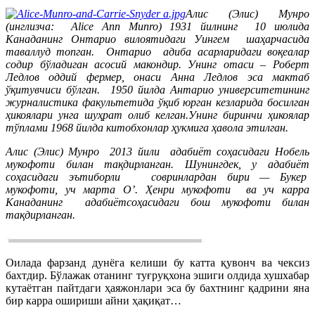
Алис (Элис) Мунро
(и
нглизча: Alice Ann Munro
) 1931 йилнинг
10 ию
лида
Канаданинг Онтарио вилоятидаги Уингем шаҳарчасида
таваллуд топган. Онтарио адиба асарларидаги воқеалар
содир бўладиган асосий макондир. Унинг отаси – Роберт
Ледлов оддий фермер, онаси Анна Ледлов эса мактаб
ўқитувчиси бўлган.
1950 йилда Антарио университетининг
журналистика факультетида ўқиб юрган кезларида босилган
ҳикоялари унга шуҳрат олиб келган.Унинг биринчи ҳикоялар
тўплами 1968 йилда китобхонлар ҳукмига ҳавола этилган.
Алис (Элис) Мунро 2013 йили адабиёт соҳасидаги Нобель
мукофоти билан тақдирланган. Шунингдек, у адабиёт
соҳасидаги эътиборли совринлардан бири — Букер
мукофоти, уч марта О’. Ҳенри мукофоти ва уч карра
Канаданинг адабиётсоҳасидаги бош мукофоти билан
тақдирланган.
Оилада фарзанд дунёга келиши бу катта қувонч ва чексиз
бахтдир. Бўлажак отанинг туғруқхона эшиги олдида хушхабар
кутаётган пайтдаги ҳаяжонлари эса бу бахтнинг қадрини яна
бир карра ошириши айни ҳақиқат…