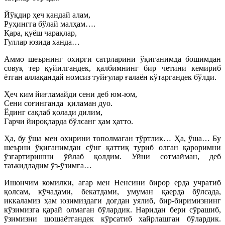
Йўқдир ҳеч қандай алам,
Руҳингга бўлай малҳам….
Қара, қуёш чарақлар,
Гуллар юзида ханда…
Аммо шеърнинг охирги сатрларини ўқиганимда бошимдан
совуқ тер қуйилгандек, қалбимнинг бир четини кемириб
ётган аллақандай номсиз туйғулар ғалаён кўтаргандек бўлди.
Ҳеч ким йиғламайди сени деб юм-юм,
Сени соғинганда қиламан дуо.
Ёдинг сақлаб қолади дилим,
Гарчи йироқларда бўлсанг ҳам ҳатто.
Ҳа, бу ўша мен охирини тополмаган тўртлик… Ҳа, ўша… Бу
шеърни ўқиганимдан сўнг қаттиқ туриб олган қароримни
ўзгартиришни ўйлаб қолдим. Уйни сотмайман, деб
таъкидладим ўз-ўзимга…
Ишончим комилки, агар мен Ненсини бирор ерда учратиб
қолсам, кўчадами, бекатдами, умуман қаерда бўлсада,
иккаламиз ҳам юзимиздаги доғдан уялиб, бир-биримизнинг
кўзимизга қарай олмаган бўлардик. Наридан бери сўрашиб,
ўзимизни шошаётгандек кўр­сатиб хайрлашган бўлардик.