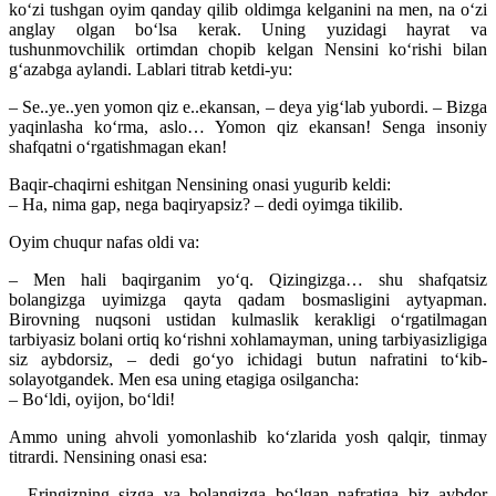
ko‘zi tushgan oyim qanday qilib oldimga kelganini na men, na o‘zi
anglay olgan bo‘lsa kerak. Uning yuzidagi hayrat va
tushunmovchilik ortimdan chopib kelgan Nensini ko‘rishi bilan
g‘azabga aylandi. Lablari titrab ketdi-yu:
– Se..ye..yen yomon qiz e..ekansan, – deya yig‘lab yubordi. – Bizga
yaqinlasha ko‘rma, aslo… Yomon qiz ekansan! Senga insoniy
shafqatni o‘rgatishmagan ekan!
Baqir-chaqirni eshitgan Nensining onasi yugurib keldi:
– Ha, nima gap, nega baqiryapsiz? – dedi oyimga tikilib.
Oyim chuqur nafas oldi va:
– Men hali baqirganim yo‘q. Qizingizga… shu shafqatsiz
bolangizga uyimizga qayta qadam bosmasligini aytyapman.
Birovning nuqsoni ustidan kulmaslik kerakligi o‘rgatilmagan
tarbiyasiz bolani ortiq ko‘rishni xohlamayman, uning tarbiyasizligiga
siz aybdorsiz, – dedi go‘yo ichidagi butun nafratini to‘kib-
solayotgandek. Men esa uning etagiga osilgancha:
– Bo‘ldi, oyijon, bo‘ldi!
Ammo uning ahvoli yomonlashib ko‘zlarida yosh qal­qir, tinmay
titrardi. Nensining onasi esa:
– Eringizning sizga va bolangizga bo‘lgan naf­ratiga biz aybdor