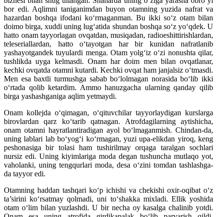
biznesi bilan shug‘ullangan. Shaharda uning o‘ziga yarasha obro‘yi
bor edi. Aqlimni taniganimdan buyon otam­ning yuzida naf­rat va
hazardan boshqa ifodani ko‘rmaganman. Bu ikki so‘z otam bilan
doimo birga, xuddi uning lug‘atida shundan boshqa so‘z yo‘qdek. U
hatto onam tayyorlagan ovqatdan, musiqadan, radioeshittirishlardan,
teleseriallardan, hatto o‘tayotgan har bir kunidan naf­ratlanib
yashayotgandek tuyulardi menga. Otam yolg‘iz o‘zi nonushta qilar,
tushlikda uyga kelmasdi. Onam har doim men bilan ovqatlanar,
kechki ovqatda otamni kutardi. Kechki ovqat ham janjalsiz o‘tmasdi.
Men esa baxtli turmushga sabab bo‘lolmagan norasida bo‘lib ikki
o‘rtada qolib ketardim. Ammo hanuzgacha ularning qanday qilib
birga yashashganiga aqlim yetmaydi.
Onam kollejda o‘qimagan, o‘qituvchilar tayyor­lay­­­digan kurslarga
birovlardan qarz ko‘tarib qat­na­gan. Atrofdagilarning aytishicha,
onam otamni hay­ratlantiradigan ayol bo‘lmaganmish. Chindan-da,
uning lablari lab bo‘yog‘i ko‘rmagan, yuzi upa-elikdan yiroq, keng
peshonasiga bir tolasi ham tushirilmay orqaga taralgan sochlari
nursiz edi. Uning kiyimlariga moda degan tushuncha mutlaqo yot,
vaholanki, uning tengqurlari moda, desa o‘zini tomdan tashlashga-
da tayyor edi.
Otamning haddan tashqari ko‘p ichishi va chekishi oxir-oqibat o‘z
ta’sirini ko‘rsatmay qolmadi, uni to‘shakka mixladi. Ellik yoshida
otam o‘lim bilan yuzlashdi. U bir necha oy kasalga chalinib yotdi.
Onam esa uning atrofida girdikapalak bo‘lib parvarish qildi.