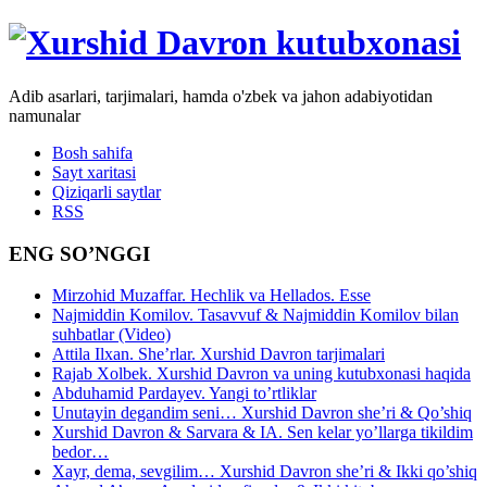
Adib asarlari, tarjimalari, hamda o'zbek va jahon adabiyotidan
namunalar
Bosh sahifa
Sayt xaritasi
Qiziqarli saytlar
RSS
ENG SO’NGGI
Mirzohid Muzaffar. Hechlik va Hellados. Esse
Najmiddin Komilov. Tasavvuf & Najmiddin Komilov bilan
suhbatlar (Video)
Attila Ilxan. She’rlar. Xurshid Davron tarjimalari
Rajab Xolbek. Xurshid Davron va uning kutubxonasi haqida
Abduhamid Pardayev. Yangi to’rtliklar
Unutayin degandim seni… Xurshid Davron she’ri & Qo’shiq
Xurshid Davron & Sarvara & IA. Sen kelar yo’llarga tikildim
bedor…
Xayr, dema, sevgilim… Xurshid Davron she’ri & Ikki qo’shiq