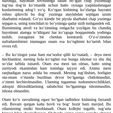
nafratiga, hayotdan sovishimga sabab bo‘lgan chap yuzimdagi
tug‘ma dog‘ni ko‘rmaslik uchun hatto oynaga yaqinlashmagan
kunlarimning adog‘i yo‘q. Ko‘rgan kishining ko‘zlariga hayratni
oshno qiluvchi bu dog‘ yuzimga ataylabdan sepilgan uzum
sharbatini eslatadi. Go‘yo kimdir bir piyola sharbatni chap yuzimga
sepgan-u, uning tomchilari to bo‘ynimga qadar sizib tushgandek edi.
Burnimning atrofi va ko‘zimning ostigacha yoyilgan bu chandiq
hayotimni alamga to‘ldirgani har ko‘zguga boqqanimda yodimga
tushib, yuragimni bir chetdan kemirardi. O‘z-o‘zimdan
nafratlanishimni istamagan onam esa ko‘nglimni ko‘tarish bilan
ovora edi.
– Bu ko‘zingni yana ham ma’nodor qilib ko‘rsatadi, – deya meni
tinchlantirar, mening bola ko‘nglim esa bunga ishonar va shu iliq
so‘zlar taftida isinardi. Otam esa meni tan olmas, hatto uning
zurriyodi ekanimdan ham tonishga tayyor edi. Ammo meni
ranjitadigan narsa aslida bu emasdi. Mening tug‘ilishim, borligim
ota-onam o‘rtasida buzilmas devor bo‘lganiga chidolmasdim,
o‘zimni kechirolmasdim. Ularning tuganmas tushunmovchiliklari,
adoqsiz dilxiraliklarining sababchisi bo‘lganimga ishonmasdim,
ishona olmasdim.
Otam ko‘n zavodining egasi bo‘lgan tadbirkor kishining farzandi
edi. Buvam qurgan katta hovli va bog‘ hozir ham mavjud. Bu
oilamizning mulki hisoblanadi. Otam kollejni tugatib, sug‘urta