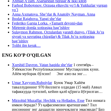
Ahmad A’zam. Asarlaridan fiqralar & Ikki kitob
Farhod Bobojonov. Orzuga eltuvchi yo‘l & Yulduzlar yurgan
yo`l
Anna Axmatova. She’rlar & Anatoliy Nayman. Anna
Ibodat Rajabova. Yangi she’rlar
Federiko Garsia Lorka. «Tamarit devoni»dan
Mirtemir domla xotirasiga bag’ishlov
Sulaymon Rahmon. Orzulardan yaratdi dunyo. (Tilak Jo’ra
siyrati va suvratiga chizgilar) & Tilak Jo’ra xotirasiga
bag’ishlov
Tolibi ilm kerak…
ENG KO’P O’QILGAN
Xurshid Davron. Vatan haqida she’rlar
1 сентябрь -
Ўзбекистон Республикасининг Мустақиллик куни.
Айём муборак бўлсин! Энг азиз ва энг…
Umar Xayyom.Ruboiylar
Буюк Умар Хайём
таваллудининг 970 йиллиги олдидан (15 май) Аввал
тафаккурда туғилиб, кейин қалб қўрига йўғрилган…
Mirzohid Muzaffar. Hechlik va Hellados. Esse
Тил нимага
имкон беради? Ўз қафасимизни яратишгами? Тил
инсоннинг энг даҳшатли эринчоқлиги эмасмиди? Биз