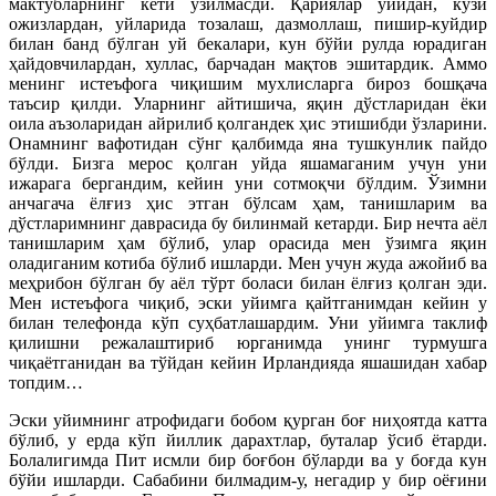
мактубларнинг кети узилмасди. Қариялар уйидан, кўзи
ожизлардан, уйларида тозалаш, дазмоллаш, пишир-куйдир
билан банд бўлган уй бекалари, кун бўйи рулда юрадиган
ҳайдовчилардан, хуллас, барчадан мақтов эшитардик. Аммо
менинг истеъфога чиқишим мухлисларга бироз бошқача
таъсир қилди. Уларнинг айтишича, яқин дўстларидан ёки
оила аъзоларидан айрилиб қолгандек ҳис этишибди ўзларини.
Онамнинг вафотидан сўнг қалбимда яна тушкунлик пайдо
бўлди. Бизга мерос қолган уйда яшамаганим учун уни
ижарага бергандим, кейин уни сотмоқчи бўлдим. Ўзимни
анчагача ёлғиз ҳис этган бўлсам ҳам, танишларим ва
дўстларимнинг даврасида бу билинмай кетарди. Бир нечта аёл
танишларим ҳам бўлиб, улар орасида мен ўзимга яқин
оладиганим котиба бўлиб ишларди. Мен учун жуда ажойиб ва
меҳрибон бўлган бу аёл тўрт боласи билан ёлғиз қолган эди.
Мен истеъфога чиқиб, эски уйимга қайтганимдан кейин у
билан телефонда кўп суҳбатлашардим. Уни уйимга таклиф
қилишни режалаштириб юрганимда унинг турмушга
чиқаётганидан ва тўйдан кейин Ирландияда яшашидан хабар
топдим…
Эски уйимнинг атрофидаги бобом қурган боғ ни­ҳоятда катта
бўлиб, у ерда кўп йиллик дарахтлар, бу­талар ўсиб ётарди.
Болалигимда Пит исмли бир боғбон бўларди ва у боғда кун
бўйи ишларди. Сабабини билмадим-у, негадир у бир оёғини