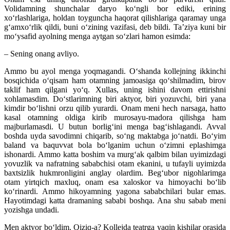
Volidamning shunchalar daryo ko‘ngli bor ediki, erining
xo‘rlashlariga, holdan toyguncha haqorat qilishlariga qaramay unga
g‘amxo‘rlik qildi, buni o‘zining vazifasi, deb bildi. Ta’ziya kuni bir
mo‘ysafid ayolning menga aytgan so‘zlari hamon esimda:
– Sening onang avliyo.
Ammo bu ayol menga yoqmagandi. O‘shanda kollejning ikkinchi
bosqichida o‘qisam ham otamning jamoasiga qo‘shilmadim, birov
taklif ham qilgani yo‘q. Xullas, uning ishini davom ettirishni
xohlamasdim. Do‘stlarimning biri aktyor, biri yozuvchi, biri yana
kimdir bo‘lishni orzu qilib yurardi. Onam meni hech narsaga, hatto
kasal otamning oldiga kirib murosayu-madora qilishga ham
majburlamasdi. U butun borlig‘ini menga bag‘ishlagandi. Avval
boshda uyda savodimni chiqarib, so‘ng maktabga jo‘natdi. Bo‘yim
baland va baquvvat bola bo‘lganim uchun o‘zimni eplashimga
ishonardi. Ammo katta boshim va murg‘ak qalbim bilan uyi­mizdagi
yovuzlik va nafratning sababchisi otam ekanini, u tufayli uyimizda
baxtsizlik hukmronligini anglay olardim. Beg‘ubor nigohlarimga
otam yirtqich maxluq, onam esa xaloskor va himoyachi bo‘lib
ko‘rinardi. Ammo hikoyamning yagona sababchilari bular emas.
Hayotimdagi katta dramaning sababi boshqa. Ana shu sabab meni
yozishga undadi.
Men aktyor bo‘ldim. Qiziq-a? Kollejda teatrga yaqin kishilar orasida