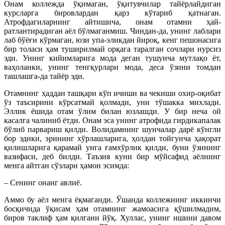
Онам коллежда ўқимаган, ўқитувчилар тайёр­лай­­­диган
курсларга бировлардан қарз кўтариб қат­на­ган.
Атрофдагиларнинг айтишича, онам отамни ҳай­
ратлантирадиган аёл бўлмаганмиш. Чиндан-да, унинг лаблари
лаб бўёғи кўрмаган, юзи упа-эликдан йироқ, кенг пешонасига
бир толаси ҳам туширилмай орқага таралган сочлари нурсиз
эди. Унинг кийимларига мода деган тушунча мутлақо ёт,
ваҳоланки, унинг тенгқурлари мода, деса ўзини томдан
ташлашга-да тайёр эди.
Отамнинг ҳаддан ташқари кўп ичиши ва чекиши охир-оқибат
ўз таъсирини кўрсатмай қолмади, уни тўшакка михлади.
Эллик ёшида отам ўлим билан юзлашди. У бир неча ой
касалга чалиниб ётди. Онам эса унинг атрофида гирдикапалак
бўлиб парвариш қилди. Волидамнинг шунчалар дарё кўнгли
бор эдики, эрининг хўрлашларига, ҳолдан тойгунча ҳақорат
қилишларига қарамай унга ғамхўрлик қилди, буни ўзининг
вазифаси, деб билди. Таъзия куни бир мўйсафид аёлнинг
менга айтган сўзлари ҳамон эсимда:
– Сенинг онанг авлиё.
Аммо бу аёл менга ёқмаганди. Ўшанда коллежнинг иккинчи
босқичида ўқисам ҳам отамнинг жамоасига қўшилмадим,
биров таклиф ҳам қилгани йўқ. Хуллас, унинг ишини давом