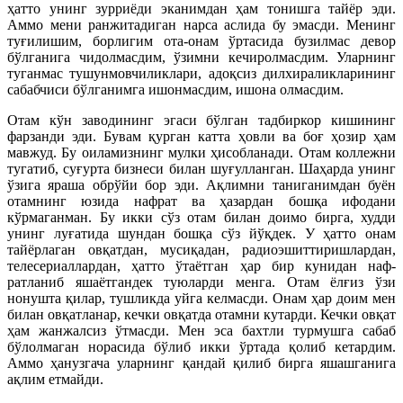
ҳатто унинг зурриёди эканимдан ҳам тонишга тайёр эди.
Аммо мени ранжитадиган нарса аслида бу эмасди. Менинг
туғилишим, борлигим ота-онам ўртасида бузилмас девор
бўлганига чидолмасдим, ўзимни кечиролмасдим. Уларнинг
туганмас тушунмовчиликлари, адоқсиз дилхираликларининг
сабабчиси бўлганимга ишонмасдим, ишона олмасдим.
Отам кўн заводининг эгаси бўлган тадбиркор кишининг
фарзанди эди. Бувам қурган катта ҳовли ва боғ ҳозир ҳам
мавжуд. Бу оиламизнинг мулки ҳисобланади. Отам коллежни
тугатиб, суғурта бизнеси билан шуғулланган. Шаҳарда унинг
ўзига яраша обрўйи бор эди. Ақлимни таниганимдан буён
отам­нинг юзида наф­рат ва ҳазардан бошқа ифодани
кўрмаганман. Бу икки сўз отам билан доимо бирга, худди
унинг луғатида шундан бошқа сўз йўқдек. У ҳатто онам
тайёрлаган овқатдан, мусиқадан, радиоэшиттиришлардан,
телесериаллардан, ҳатто ўтаётган ҳар бир кунидан наф­
ратланиб яшаётгандек туюларди менга. Отам ёлғиз ўзи
нонушта қилар, тушликда уйга келмасди. Онам ҳар доим мен
билан овқатланар, кечки овқатда отамни кутарди. Кечки овқат
ҳам жанжалсиз ўтмасди. Мен эса бахтли турмушга сабаб
бўлолмаган норасида бўлиб икки ўртада қолиб кетардим.
Аммо ҳанузгача уларнинг қандай қилиб бирга яшашганига
ақлим етмайди.