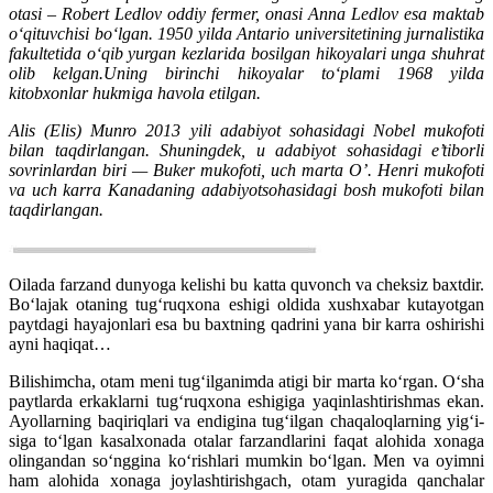
otasi – Robert Ledlov oddiy fermer, onasi Anna Ledlov esa maktab
o‘qituvchisi bo‘lgan. 1950 yilda Antario universitetining jurnalistika
fakultetida o‘qib yurgan kezlarida bosilgan hikoyalari unga shuhrat
olib kelgan.Uning birinchi hikoyalar to‘plami 1968 yilda
kitobxonlar hukmiga havola etilgan.
Alis (Elis) Munro 2013 yili adabiyot sohasidagi Nobel mukofoti
bilan taqdirlangan. Shuningdek, u adabiyot sohasidagi e’tiborli
sovrinlardan biri — Buker mukofoti, uch marta O’. Henri mukofoti
va uch karra Kanadaning adabiyotsohasidagi bosh mukofoti bilan
taqdirlangan.
Oilada farzand dunyoga kelishi bu katta quvonch va cheksiz baxtdir.
Bo‘lajak otaning tug‘ruqxona eshigi oldida xushxabar kutayotgan
paytdagi hayajonlari esa bu baxtning qadrini yana bir karra oshirishi
ayni haqiqat…
Bilishimcha, otam meni tug‘ilganimda atigi bir marta ko‘rgan. O‘sha
paytlarda erkaklarni tug‘ruqxona eshigiga yaqinlashtirishmas ekan.
Ayollarning baqi­riqlari va endigina tug‘ilgan chaqaloqlarning yig‘i­
siga to‘lgan kasalxonada otalar farzandlarini faqat alohida xonaga
olingandan so‘nggina ko‘rishlari mumkin bo‘lgan. Men va oyimni
ham alohida xonaga joylashtirishgach, otam yuragida qanchalar