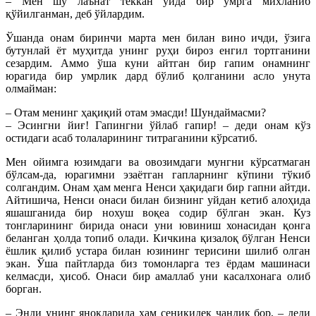
– Мен шу лаънат теккан уйда бир умрга михланиб
қўйилганман, деб ўйлардим.
Ўшанда онам биринчи марта мен билан вино ичди, ўзига
бутунлай ёт муҳитда унинг руҳи бироз енгил тортганини
сезардим. Аммо ўша куни айтган бир гапим онамнинг
юрагида бир умрлик дард бўлиб қолганини асло унута
олмайман:
– Отам менинг ҳақиқий отам эмасди! Шундаймасми?
– Эсингни йиғ! Гапингни ўйлаб гапир! – деди онам кўз
остидаги асаб толаларининг титраганини кўрсатиб.
Мен ойимга юзимдаги ва овозимдаги мунгни кўрсатмаган
бўлсам-да, юрагимни эзаётган гапларнинг кўпини тўкиб
солгандим. Онам ҳам менга Ненси ҳақидаги бир гапни айтди.
Айтишича, Ненси онаси билан бизнинг уйдан кетиб алоҳида
яшашганида бир нохуш воқеа содир бўлган экан. Куз
тонгларининг бирида онаси уни ювиниш хонасидан қонга
беланган ҳолда топиб олади. Кичкина қизалоқ бўлган Ненси
ёшлик қилиб устара билан юзининг терисини шилиб олган
экан. Ўша пайтларда биз томонларга тез ёрдам машинаси
келмасди, ҳисоб. Онаси бир амаллаб уни касалхонага олиб
борган.
– Энди унинг яноқларида ҳам сеникидек чандиқ бор, – деди