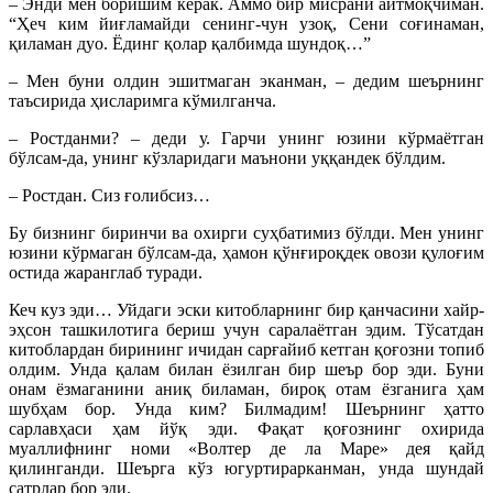
– Энди мен боришим керак. Аммо бир мисрани айтмоқчиман.
“Ҳеч ким йиғламайди сенинг-чун узоқ, Сени соғинаман,
қиламан дуо. Ёдинг қолар қалбимда шундоқ…”
– Мен буни олдин эшитмаган эканман, – дедим шеърнинг
таъсирида ҳисларимга кўмилганча.
– Ростданми? – деди у. Гарчи унинг юзини кўр­маётган
бўлсам-да, унинг кўзларидаги маънони уқ­қан­дек бўлдим.
– Ростдан. Сиз ғолибсиз…
Бу бизнинг биринчи ва охирги суҳбатимиз бўл­ди. Мен унинг
юзини кўрмаган бўлсам-да, ҳамон қўн­ғироқдек овози қулоғим
остида жаранглаб туради.
Кеч куз эди… Уйдаги эски китобларнинг бир қан­часини хайр-
эҳсон ташкилотига бериш учун саралаётган эдим. Тўсатдан
китоблардан бирининг ичидан сарғайиб кетган қоғозни топиб
олдим. Унда қалам билан ёзилган бир шеър бор эди. Буни
онам ёзмаганини аниқ биламан, бироқ отам ёзганига ҳам
шубҳам бор. Унда ким? Билмадим! Шеърнинг ҳатто
сарлавҳаси ҳам йўқ эди. Фақат қоғознинг охирида
муаллифнинг номи «Волтер де ла Маре» дея қайд
қилинганди. Шеърга кўз югуртирарканман, унда шундай
сатрлар бор эди.