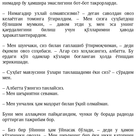
нимадир бу ҳамшира эмаслигини бот-бот такрорларди.
– Нимагадир ухлай олмаяпсизми? – деган саволдан овоз
келаётган томонга ўгирилдим. – Мен сизга суҳбатдош
бўлишим мумкин, – давом этди у, мен эса унинг
қаердалигини билиш учун қўлларимни ҳавода
ҳаракатлантирардим.
– Мен шунчаки, сиз билан гаплашиб ўтирмоқчиман, – деди
ёқимли овоз соҳибаси. – Агар сиз хоҳласангиз, албатта. Бу
ердаги кўп одамлар кўзлари боғланган ҳолда ётишдан
зерикишади.
– Суҳбат мавзусини ўзлари танлашадими ёки сиз? – сўрадим
мен.
– Албатта ўзингиз танлайсиз.
– Мен шеъриятни севаман.
– Мен унчалик ҳам маҳорат билан ўқий олмайман.
Буни мен аллақачон пайқагандим, чунки бу борада радиода
орттирган тажрибам бор.
– Биз бир ўйинни ҳам ўйнасак бўлади, – деди у ҳамон
кўтаринки овозда. – Мен шеърнинг бир ёки икки қаторини