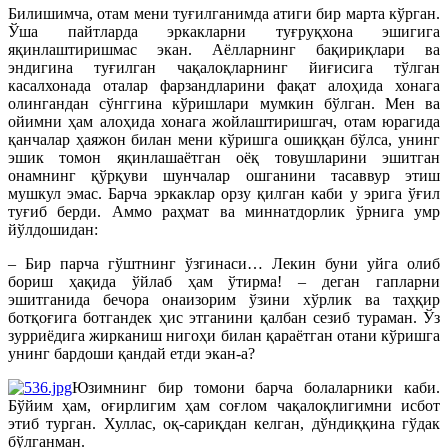
Билишимча, отам мени туғилганимда атиги бир марта кўрган.
Ўша пайтларда эркакларни туғруқхона эшигига
яқинлаштиришмас экан. Аёлларнинг бақи­риқлари ва
эндигина туғилган чақалоқларнинг йиғи­сига тўлган
касалхонада оталар фарзандларини фақат алоҳида хонага
олингандан сўнггина кўришлари мумкин бўлган. Мен ва
ойимни ҳам алоҳида хонага жойлаштиришгач, отам юрагида
қанчалар ҳаяжон билан мени кўришга ошиққан бўлса, унинг
эшик томон яқинлашаётган оёқ товушларини эшитган
онамнинг қўрқуви шунчалар ошганини тасаввур этиш
мушкул эмас. Барча эркаклар орзу қилган каби у эрига ўғил
туғиб берди. Аммо раҳмат ва миннатдорлик ўрнига умр
йўлдошидан:
– Бир парча гўштнинг ўзгинаси… Лекин буни уйга олиб
бориш ҳақида ўйлаб ҳам ўтирма! – деган гап­ларни
эшитганида бечора онаизорим ўзини хўрлик ва таҳқир
ботқоғига ботгандек ҳис этганини қалбан сезиб тураман. Ўз
зурриёдига жирканиш нигоҳи билан қараётган отани кўришга
унинг бардоши қандай етди экан-а?
Юзимнинг бир томони барча болаларники каби.
Бўйим ҳам, оғирлигим ҳам соғлом чақалоқлигимни исбот
этиб турган. Хуллас, оқ-сариқдан келган, дўн­диқ­қина гўдак
бўлганман.