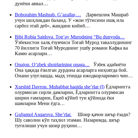
дунёни аввал…
Boborahim Mashrab. G’azallar,…
Дарвешлик Машраб
учун шоҳликдан баланд. У «жон тўтисини ишқ ила
сарбоз этай деб», жандани кийиб…
Bibi Robia Saidova. Tog‘ay Murodning “Bu dunyoda…
Ўзбекистон халқ ёзувчиси Тоғай Мурод таваллудининг
70 йиллиги Тоғай Муроднинг ушбу романи Кафка ва
Камю асарлари…
Onajon. O’zbek shoirlarining onaga…
Ўзбек адабиёти
Она ҳақида ёзилган дурдона асарларга ниҳоятда бой.
Онани улуғлашда, мадҳ этишда ижодкорларимиз чин…
Xurshid Davron. Muhabbat haqida she’rlar (I)
Ёдларингга
олурмисан сирли дамларни, Ёдларингга олурмисан
ширин ғамларни, Ёқиб қўйиб тун қўйнида ёки
шамларни Мени ёдга…
Guljamol Asqarova. She’rlar.
Шоир қачон шеър ёзади?
Шу саволни кўп таҳлил этаман. Назаримда, шеър
туғилиши учун шоир руҳини…