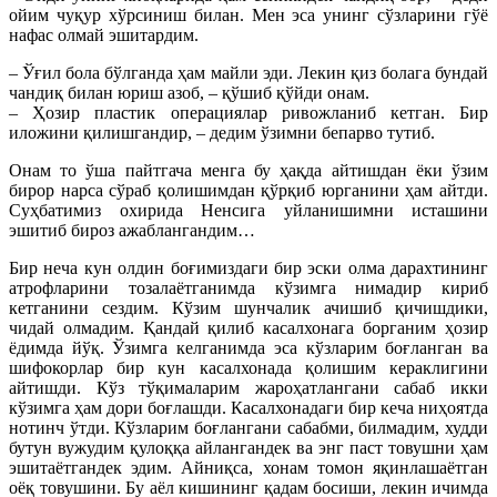
ойим чуқур хўрсиниш билан. Мен эса унинг сўзларини гўё
нафас олмай эшитардим.
– Ўғил бола бўлганда ҳам майли эди. Лекин қиз болага бундай
чандиқ билан юриш азоб, – қўшиб қўй­ди онам.
– Ҳозир пластик операциялар ривожланиб кетган. Бир
иложини қилишгандир, – дедим ўзимни бепарво тутиб.
Онам то ўша пайтгача менга бу ҳақда айтишдан ёки ўзим
бирор нарса сўраб қолишимдан қўрқиб юрганини ҳам айтди.
Суҳбатимиз охирида Ненсига уйланишимни исташини
эшитиб бироз ажаблангандим…
Бир неча кун олдин боғимиздаги бир эски олма дарахтининг
атрофларини тозалаётганимда кўзимга нимадир кириб
кетганини сездим. Кўзим шунчалик ачишиб қичишдики,
чидай олмадим. Қандай қилиб касалхонага борганим ҳозир
ёдимда йўқ. Ўзимга келганимда эса кўзларим боғланган ва
шифокорлар бир кун касалхонада қолишим кераклигини
айтишди. Кўз тўқималарим жароҳатлангани сабаб икки
кўзимга ҳам дори боғлашди. Касалхонадаги бир кеча ниҳоятда
нотинч ўтди. Кўзларим боғлангани сабабми, билмадим, худди
бутун вужудим қулоққа айлангандек ва энг паст товушни ҳам
эшитаётгандек эдим. Айниқса, хонам томон яқинлашаётган
оёқ товушини. Бу аёл кишининг қадам босиши, лекин ичимда