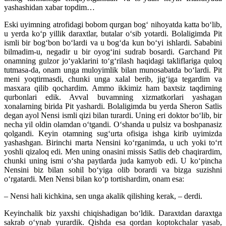
yashashidan xabar topdim…
Eski uyimning atrofidagi bobom qurgan bog‘ ni­hoyatda katta bo‘lib,
u yerda ko‘p yillik daraxtlar, bu­talar o‘sib yotardi. Bolaligimda Pit
ismli bir bog‘bon bo‘lardi va u bog‘da kun bo‘yi ishlardi. Sababini
bilmadim-u, negadir u bir oyog‘ini sudrab bosardi. Garchand Pit
onamning gulzor jo‘yaklarini to‘g‘rilash haqidagi takliflariga quloq
tutmasa-da, onam unga muloyimlik bilan munosabatda bo‘lardi. Pit
meni yoqtirmasdi, chunki unga xalal berib, jig‘iga tegardim va
masxara qilib qochardim. Ammo ikkimiz ham baxtsiz taqdirning
qurbonlari edik. Avval buvamning xizmatkorlari yashagan
xonalarning birida Pit yashardi. Bolaligimda bu yerda Sheron Satlis
degan ayol Nensi ismli qizi bilan turardi. Uning eri doktor bo‘lib, bir
necha yil oldin olamdan o‘tgandi. O‘shanda u pulsiz va boshpanasiz
qolgandi. Keyin otamning sug‘urta ofisiga ishga kirib uyimizda
yashashgan. Birinchi marta Nensini ko‘rganimda, u uch yoki to‘rt
yoshli qizaloq edi. Men uning onasini missis Satlis deb chaqirardim,
chunki uning ismi o‘sha paytlarda juda kamyob edi. U ko‘pincha
Nensini biz bilan sohil bo‘yiga olib borardi va bizga suzishni
o‘rgatardi. Men Nensi bilan ko‘p tortishardim, onam esa:
– Nensi hali kichkina, sen unga akalik qilishing kerak, – derdi.
Keyinchalik biz yaxshi chiqishadigan bo‘ldik. Daraxtdan daraxtga
sakrab o‘ynab yurardik. Qishda esa qordan koptokchalar yasab,