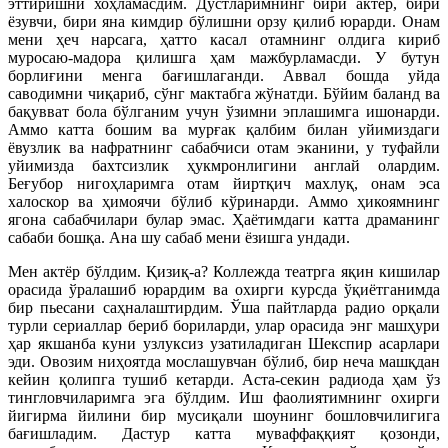
эттиришни хоҳламасдим. Дўстларимнинг бири актёр, бири
ёзувчи, бири яна кимдир бўлишни орзу қилиб юрарди. Онам
мени ҳеч нарсага, ҳатто касал отамнинг олдига кириб
муросаю-мадора қилишга ҳам мажбурламасди. У бутун
борлиғини менга бағишлаганди. Аввал бошда уйда
саводимни чиқариб, сўнг мактабга жўнатди. Бўйим баланд ва
бақувват бола бўлганим учун ўзимни эплашимга ишонарди.
Аммо катта бошим ва мурғак қалбим билан уйи­миздаги
ёвузлик ва нафратнинг сабабчиси отам эканини, у туфайли
уйимизда бахтсизлик ҳукмронлигини англай олардим.
Беғубор нигоҳларимга отам йиртқич махлуқ, онам эса
халоскор ва ҳимоячи бўлиб кўринарди. Аммо ҳикоямнинг
ягона сабабчилари булар эмас. Ҳаётимдаги катта драманинг
сабаби бошқа. Ана шу сабаб мени ёзишга ундади.
Мен актёр бўлдим. Қизиқ-а? Коллежда театрга яқин кишилар
орасида ўралашиб юрардим ва охирги курсда ўқиётганимда
бир пьесани саҳналаштирдим. Ўша пайтларда радио орқали
турли сериаллар бериб бориларди, улар орасида энг машҳури
ҳар якшанба куни узлуксиз узатиладиган Шекспир асарлари
эди. Овозим ниҳоятда мослашувчан бўлиб, бир неча машқдан
кейин қолипга тушиб кетарди. Аста-секин радиода ҳам ўз
тингловчиларимга эга бўлдим. Иш фаолиятимнинг охирги
йигирма йилини бир мусиқали шоунинг бошловчилигига
бағишладим. Дастур катта муваффаққият қозонди,