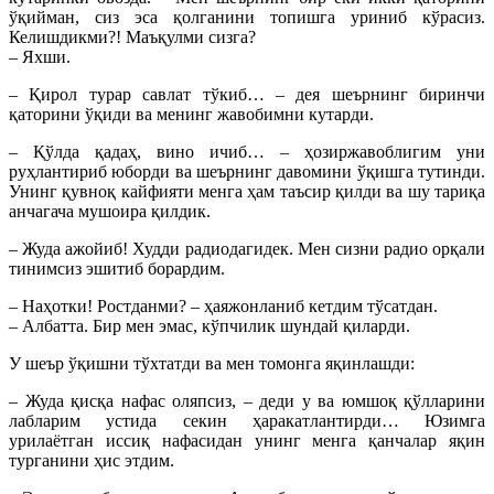
ўқийман, сиз эса қолганини топишга уриниб кўрасиз.
Келишдикми?! Маъқулми сизга?
– Яхши.
– Қирол турар савлат тўкиб… – дея шеърнинг биринчи
қаторини ўқиди ва менинг жавобимни кутарди.
– Қўлда қадаҳ, вино ичиб… – ҳозиржавоблигим уни
руҳлантириб юборди ва шеърнинг давомини ўқишга тутинди.
Унинг қувноқ кайфияти менга ҳам таъсир қилди ва шу тариқа
анчагача мушоира қилдик.
– Жуда ажойиб! Худди радиодагидек. Мен сизни радио орқали
тинимсиз эшитиб борардим.
– Наҳотки! Ростданми? – ҳаяжонланиб кетдим тў­сатдан.
– Албатта. Бир мен эмас, кўпчилик шундай қи­ларди.
У шеър ўқишни тўхтатди ва мен томонга яқин­лашди:
– Жуда қисқа нафас оляпсиз, – деди у ва юмшоқ қўлларини
лабларим устида секин ҳаракатлантирди… Юзимга
урилаётган иссиқ нафасидан унинг менга қанчалар яқин
турганини ҳис этдим.