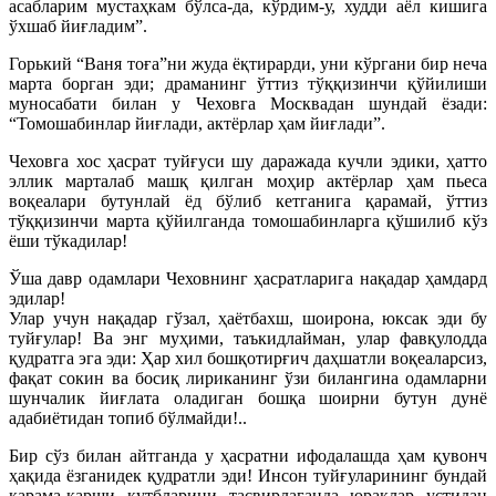
асабларим мустаҳкам бўлса-да, кўрдим-у, худди аёл кишига
ўхшаб йиғладим”.
Горький “Ваня тоға”ни жуда ёқтирарди, уни кўргани бир неча
марта борган эди; драманинг ўттиз тўққизинчи қўйилиши
муносабати билан у Чеховга Москвадан шундай ёзади:
“Томошабинлар йиғлади, актёрлар ҳам йиғлади”.
Чеховга хос ҳасрат туйғуси шу даражада кучли эдики, ҳатто
эллик марталаб машқ қилган моҳир актёрлар ҳам пьеса
воқеалари бутунлай ёд бўлиб кетганига қарамай, ўттиз
тўққизинчи марта қўйилганда томошабинларга қўшилиб кўз
ёши тўкадилар!
Ўша давр одамлари Чеховнинг ҳасратларига нақадар ҳамдард
эдилар!
Улар учун нақадар гўзал, ҳаётбахш, шоирона, юксак эди бу
туйғулар! Ва энг муҳими, таъкидлайман, улар фавқулодда
қудратга эга эди: Ҳар хил бошқотирғич даҳшатли воқеаларсиз,
фақат сокин ва босиқ лириканинг ўзи билангина одамларни
шунчалик йиғлата оладиган бошқа шоирни бутун дунё
адабиётидан топиб бўлмайди!..
Бир сўз билан айтганда у ҳасратни ифодалашда ҳам қувонч
ҳақида ёзганидек қудратли эди! Инсон туйғуларининг бундай
қарама-қарши қутбларини тасвирлаганда юраклар устидан