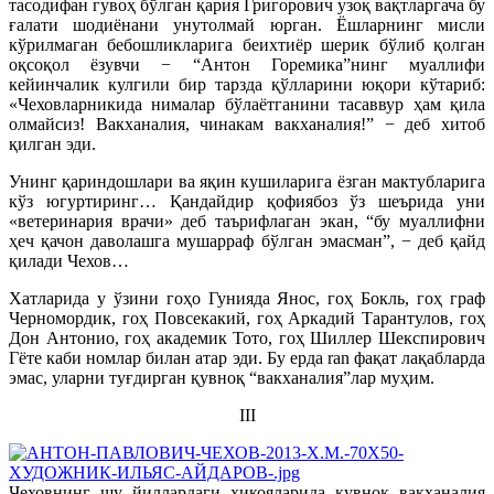
тасодифан гувоҳ бўлган қария Григорович узоқ вақтларгача бу
ғалати шодиёнани унутолмай юрган. Ёшларнинг мисли
кўрилмаган бебошликларига беихтиёр шерик бўлиб қолган
оқсоқол ёзувчи − “Антон Горемика”нинг муаллифи
кейинчалик кулгили бир тарзда қўлларини юқори кўтариб:
«Чеховларникида нималар бўлаётганини тасаввур ҳам қила
олмайсиз! Вакханалия, чинакам вакханалия!” − деб хитоб
қилган эди.
Унинг қариндошлари ва яқин кушиларига ёзган мактубларига
кўз югуртиринг… Қандайдир қофиябоз ўз шеърида уни
«ветеринария врачи» деб таърифлаган экан, “бу муаллифни
ҳеч қачон даволашга мушарраф бўлган эмасман”, − деб қайд
қилади Чехов…
Хатларида у ўзини гоҳо Гунияда Янос, гоҳ Бокль, гоҳ граф
Черномордик, гоҳ Повсекакий, гоҳ Аркадий Тарантулов, гоҳ
Дон Антонио, гоҳ академик Тото, гоҳ Шиллер Шекспирович
Гёте каби номлар билан атар эди. Бу ерда ran фақат лақабларда
эмас, уларни туғдирган қувноқ “вакханалия”лар муҳим.
III
Чеховнинг шу йиллардаги ҳикояларида қувноқ вакханалия