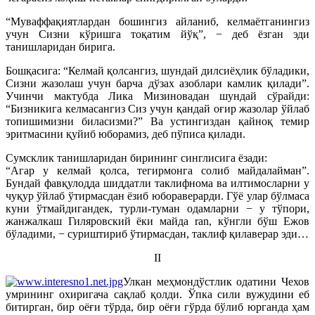
“Муваффақиятлардан бошингиз айланиб, келмаётганингиз
учун Сизни кўришга тоқатим йўқ”, − деб ёзган эди
танишларидан бирига.
Бошқасига:
“Келмай қолсангиз, шундай дилсиёҳлик бўладики,
Сизни жазолаш учун барча дўзах азоблари камлик қилади”.
Учинчи мактубда Лика Мизиновадан шундай сўрайди:
“Бизникига келмасангиз Сиз учун қандай оғир жазолар ўйлаб
топишимизни биласизми?” Ва устингиздан қайноқ темир
эритмасини қуйиб юборамиз, деб пўписа қилади.
Сумсклик танишларидан бирининг синглисига ёзади:
“Агар у келмай қолса, тегирмонга солиб майдалайман”.
Бундай фавқулодда шиддатли таклифнома ва илтимосларни у
чуқур ўйлаб ўтирмасдан ёзиб юбораверарди. Гўё улар бўлмаса
куни ўтмайдигандек, турли-туман одамларни − у тўпори,
жанжалкаш Гиляровский ёки майда ran, кўнгли бўш Ежов
бўладими, − суриштириб ўтирмасдан, таклиф қилаверар эди…
II
Улкан меҳмондўстлик одатини Чехов
умрининг охиригача сақлаб қолди. Ўпка сили вужудини еб
битирган, бир оёғи тўрда, бир оёғи гўрда бўлиб юрганда ҳам