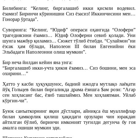
Билибинга: “Келинг, биргалашиб икки қисмли водевил.
ёзамиз! Биринчи кўринишни Сиз ёзасиз! Иккинчисини мен…
Гонорар ўртада”.
Суворинга: “Келинг, “Юдиф” операси оҳангида “Олоферн”
трагедиясини ёзамиз… Юдиф Олоферни севиб қолади. Уни
шунга мажбур қиламиз… Сюжет тўлиб ётибди. “Сулаймон”ни
ёзсак ҳам бўлади, Наполеон III билан Евгенийни ёки
Эльбадаги Наполеонни олиш мумкин”.
Бир неча йилдан кейин яна унга:
“Биргалашиб икки-учта ҳикоя ёзамиз… Сиз бошини, мен эса
охирини…”
Ҳатто у касби ҳуқуқшунос, бадиий ижодга мутлақо лаёқати
йўқ Гольцев билан биргаликда драма ёзишга $ам рози: “Агар
сен хоҳласанг бас, ёзиб ташлаймиз. Мен хоҳлаяпман. Уйлаб
кўргин-чи”.
Буюк санъаткорнинг яқин дўстлари, айниқса ёш муаллифлар
билан ҳамкорлик қилиш ҳақидаги орзулари чин юракдан
айтилган бўлиб, биринчи имконият туғилди дегунча бу гоя
амалга ошиши мумкин эди.