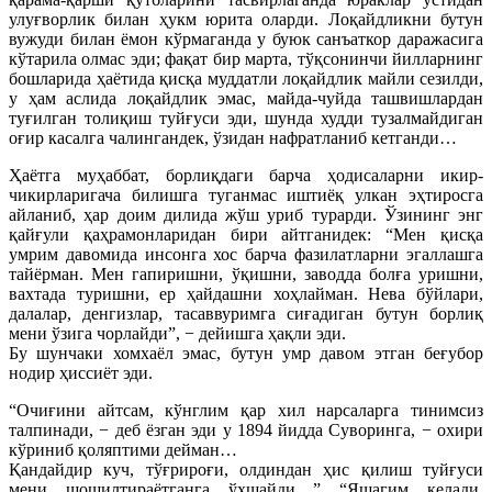
улуғворлик билан ҳукм юрита оларди. Лоқайдликни бутун
вужуди билан ёмон кўрмаганда у буюк санъаткор даражасига
кўтарила олмас эди; фақат бир марта, тўқсонинчи йилларнинг
бошларида ҳаётида қисқа муддатли лоқайдлик майли сезилди,
у ҳам аслида лоқайдлик эмас, майда-чуйда ташвишлардан
туғилган толиқиш туйғуси эди, шунда худди тузалмайдиган
оғир касалга чалингандек, ўзидан нафратланиб кетганди…
Ҳаётга муҳаббат, борлиқдаги барча ҳодисаларни икир-
чикирларигача билишга туганмас иштиёқ улкан эҳтиросга
айланиб, ҳар доим дилида жўш уриб турарди. Ўзининг энг
қайғули қаҳрамонларидан бири айтганидек: “Мен қисқа
умрим давомида инсонга хос барча фазилатларни эгаллашга
тайёрман. Мен гапиришни, ўқишни, заводда болға уришни,
вахтада туришни, ер ҳайдашни хоҳлайман. Нева бўйлари,
далалар, денгизлар, тасаввуримга сиғадиган бутун борлиқ
мени ўзига чорлайди”, − дейишга ҳақли эди.
Бу шунчаки хомхаёл эмас, бутун умр давом этган беғубор
нодир ҳиссиёт эди.
“Очиғини айтсам, кўнглим қар хил нарсаларга тинимсиз
талпинади, − деб ёзган эди у 1894 йидда Суворинга, − охири
кўриниб қоляптими дейман…
Қандайдир куч, тўғрироғи, олдиндан ҳис қилиш туйғуси
мени шошилтираётганга ўхшайди…” “Яшагим келади,