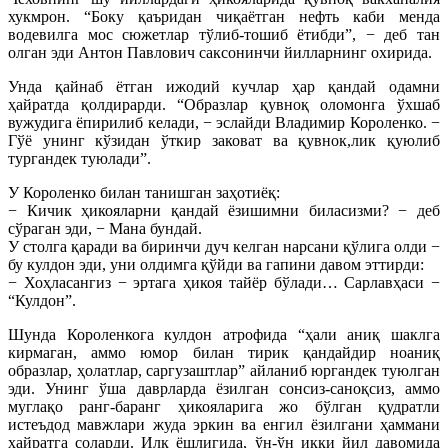
хукмрон. “Боку қаъридан чиқаётган нефть каби менда
водевилга мос сюжетлар тўлиб-тошиб ётибди”, − деб тан
олган эди Антон Павлович саксонинчи йилларнинг охирида.
Унда қайнаб ётган ижодий кучлар ҳар қандай одамни
ҳайратда қолдирарди. “Образлар қувноқ оломонга ўхшаб
вужудига ёпирилиб келади, − эслайди Владимир Короленко. −
Гўё унинг кўзидан ўткир заковат ва қувнок,лик қуюлиб
тургандек туюлади”.
У Короленко билан танишган заҳотиёқ:
− Кичик ҳикояларни қандай ёзишимни биласизми? − деб
сўраган эди, − Мана бундай.
У столга қаради ва биринчи дуч келган нарсани қўлига олди −
бу кулдон эди, уни олдимга қўйди ва гапини давом эттирди:
− Хоҳласангиз − эртага ҳикоя тайёр бўлади… Сарлавҳаси −
“Кулдон”.
Шунда Короленкога кулдон атрофида “ҳали аниқ шаклга
кирмаган, аммо юмор билан тирик қандайдир ноаниқ
образлар, ҳолатлар, саргузаштлар” айланиб юргандек туюлган
эди. Унинг ўша даврларда ёзилган сонсиз-саноқсиз, аммо
муглақо ранг-баранг ҳикояларига жо бўлган қудратли
истеъдод мавжлари жуда эркин ва енгил ёзилгани ҳаммани
ҳайратга соларди. Илк ёшлигида, ўн-ўн икки йил давомида