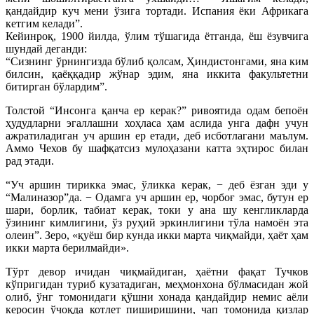
қандайдир куч мени ўзига тортади. Испания ёки Африкага
кетгим келади”.
Кейинроқ, 1900 йилда, ўлим тўшагида ётганда, ёш ёзувчига
шундай деганди:
“Сизнинг ўрнингизда бўлиб қолсам, Ҳиндистонгами, яна ким
билсин, қаёққадир жўнар эдим, яна иккита факультетни
битирган бўлардим”.
Толстой “Инсонга қанча ер керак?” ривоятида одам бепоён
ҳудудларни эгаллашни хоҳласа ҳам аслида унга дафн учун
ажратиладиган уч аршин ер етади, деб исботлагани маълум.
Аммо Чехов бу шафқатсиз мулоҳазани катта эҳтирос билан
рад этади.
“Уч аршин тирикка эмас, ўликка керак, − деб ёзган эди у
“Малиназор”да. − Одамга уч аршин ер, чорбоғ эмас, бутун ер
шари, борлик, табиат керак, токи у ана шу кенгликларда
ўзининг кимлигини, ўз руҳий эркинлигини тўла намоён эта
олеин”. Зеро, «қуёш бир кунда икки марта чиқмайди, ҳаёт ҳам
икки марта берилмайди».
Тўрт девор ичидан чиқмайдиган, ҳаётни фақат Тучков
кўпригидан туриб кузатадиган, меҳмонхона бўлмасидан жой
олиб, ўнг томонидаги қўшни хонада қандайдир немис аёли
керосин ўчоқда котлет пиширишини, чап томонида қизлар