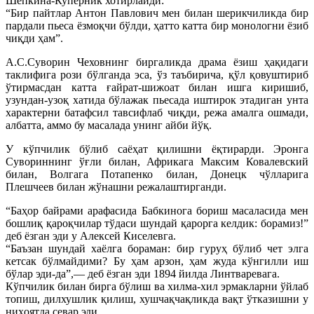
Шепкина-Куперник хотирлайди:
“Бир пайтлар Антон Павлович мен билан шерикчиликда бир
пардали пьеса ёзмоқчи бўлди, ҳатто катта бир монологни ёзиб
чиқди ҳам”.
А.С.Суворин Чеховнинг биргаликда драма ёзиш ҳақидаги
таклифига рози бўлганда эса, ўз таъбирича, қўл қовуштириб
ўтирмасдан катта ғайрат-шижоат билан ишга киришиб,
узундан-узоқ хатида бўлажак пьесада иштирок этадиган унта
характерни батафсил тавсифлаб чиқди, режа амалга ошмади,
албатта, аммо бу масалада унинг айби йўқ.
У кўпчилик бўлиб саёҳат қилишни ёқтирарди. Эронга
Сувориннинг ўғли билан, Африкага Максим Ковалевский
билан, Волгага Потапенко билан, Донецк чўлларига
Плешчеев билан жўнашни режалаштирганди.
“Баҳор байрами арафасида Бабкинога бориш масаласида мен
бошлиқ қароқчилар тўдаси шундай қарорга келдик: борамиз!”
деб ёзган эди у Алексей Киселевга.
“Баъзан шундай хаёлга бораман: бир гуруҳ бўлиб чет элга
кетсак бўлмайдими? Бу ҳам арзон, ҳам жуда кўнгилли иш
бўлар эди-да”,— деб ёзган эди 1894 йилда Линтваревага.
Кўпчилик билан бирга бўлиш ва хилма-хил эрмакларни ўйлаб
топиш, дилхушлик қилиш, хушчақчақликда вақт ўтказишни у
ниҳоятда севар эди…