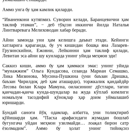
Аммо унга бу ҳам камлик қиларди.
“Иваненкони кутяпмиз. Суворин келади, Баранцевични ҳам
таклиф этаман”, − деб тўқсон иккинчи йилда Наталья
Линтваревага Мелиховодан хабар беради.
Айни замонда уни ҳам келишга даъват этади. Кейинги
хатларига қараганда, бу уч кишидан бошқа яна Лазарев-
Грузинскийни, Ежовни, Лейкинни ҳам таклиф қилади,
Левитан эса айни шу кунларда унинг уйида меҳмон эди!
Саккиз киши, аммо бу ҳам ҳаммаси эмас: унинг уйида
“мунажжим” Ольга Кундасова, созанда Мариан Семашко,
Лика Мизинова, Мусина-Пушкина (уни баъзан Дришка,
баъзан Чирилдоқ деб ҳам аташарди), торжкалик қандайдйр
Лесова билан Клара Мамуна, оиласининг дўстлари, тағин
қанчадан-қанча кунда-шундалар ва жуда кўплаб кимлиги
номаълум тасодифий қўноқлар ҳар доим уймалашиб
юришарди.
Бундай саноғи йўқ одамлар, албатта, уни толиқтириб
қўйишарди ҳам. “Пасха арафасидаги жумадан бошлаб
бугунгача уйдан меҳмон узилмайди… лоақал бирон сатр
ёзолмадим”. Аммо бу ҳолат унинг тийиқсиз