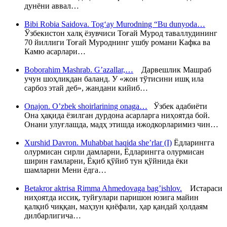
дунёни аввал…
Bibi Robia Saidova. Tog‘ay Murodning “Bu dunyoda…
Ўзбекистон халқ ёзувчиси Тоғай Мурод таваллудининг
70 йиллиги Тоғай Муроднинг ушбу романи Кафка ва
Камю асарлари…
Boborahim Mashrab. G’azallar,…
Дарвешлик Машраб
учун шоҳликдан баланд. У «жон тўтисини ишқ ила
сарбоз этай деб», жандани кийиб…
Onajon. O’zbek shoirlarining onaga…
Ўзбек адабиёти
Она ҳақида ёзилган дурдона асарларга ниҳоятда бой.
Онани улуғлашда, мадҳ этишда ижодкорларимиз чин…
Xurshid Davron. Muhabbat haqida she’rlar (I)
Ёдларингга
олурмисан сирли дамларни, Ёдларингга олурмисан
ширин ғамларни, Ёқиб қўйиб тун қўйнида ёки
шамларни Мени ёдга…
Betakror aktrisa Rimma Ahmedovaga bag’ishlov.
Истараси
ниҳоятда иссиқ, туйғулари паришон юзига майин
қалқиб чиққан, маҳзун қиёфали, ҳар қандай ҳолдаям
дилбарлигича…