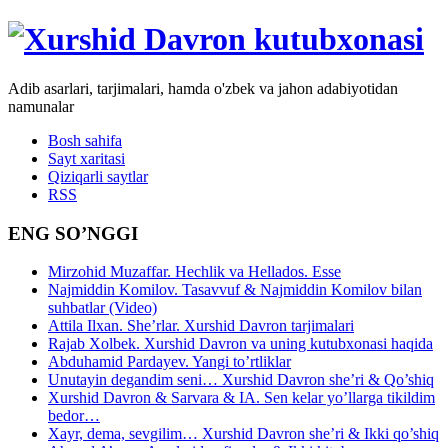
Adib asarlari, tarjimalari, hamda o'zbek va jahon adabiyotidan
namunalar
Bosh sahifa
Sayt xaritasi
Qiziqarli saytlar
RSS
ENG SO’NGGI
Mirzohid Muzaffar. Hechlik va Hellados. Esse
Najmiddin Komilov. Tasavvuf & Najmiddin Komilov bilan
suhbatlar (Video)
Attila Ilxan. She’rlar. Xurshid Davron tarjimalari
Rajab Xolbek. Xurshid Davron va uning kutubxonasi haqida
Abduhamid Pardayev. Yangi to’rtliklar
Unutayin degandim seni… Xurshid Davron she’ri & Qo’shiq
Xurshid Davron & Sarvara & IA. Sen kelar yo’llarga tikildim
bedor…
Xayr, dema, sevgilim… Xurshid Davron she’ri & Ikki qo’shiq