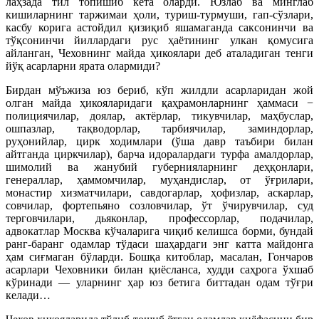
лаҳзада тил топишиб кета оларди. Юзлаб ва минглаб
кишиларнинг таржимаи ҳоли, туриш-турмуши, гап-сўзлари,
касбу корига астойдил қизиқиб яшамаганда саксонинчи ва
тўқсонинчи йиллардаги рус ҳаётининг улкан қомусига
айланган, Чеховнинг майда ҳикоялари деб аталадиган тенги
йўқ асарларни ярата олармиди?
Бирдан мўъжиза юз бериб, кўп жилдли асарларидан жой
олган майда ҳикояларидаги қаҳрамонларнинг ҳаммаси −
полициячилар, доялар, актёрлар, тикувчилар, маҳбуслар,
ошпазлар, тақводорлар, тарбиячилар, заминдорлар,
руҳонийлар, цирк ходимлари (ўша давр таъбири билан
айтганда циркчилар), барча идоралардаги турфа амалдорлар,
шимолий ва жанубий губернияларнинг деҳқонлари,
генераллар, ҳаммомчилар, муҳандислар, от ўғрилари,
монастир хизматчилари, савдогарлар, ҳофизлар, аскарлар,
совчилар, фортепьяно созловчилар, ўт ўчирувчилар, суд
терговчилари, дьяконлар, профессорлар, подачилар,
адвокатлар Москва кўчаларига чиқиб келишса борми, бундай
ранг-баранг одамлар тўдаси шаҳардаги энг катта майдонга
ҳам сиғмаган бўларди. Бошқа китоблар, масалан, Гончаров
асарлари Чеховники билан қиёсланса, худди саҳрога ўхшаб
кўринади — уларнинг ҳар юз бетига биттадан одам тўғри
келади…