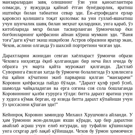
манзаралардан завқ олишнинг ўзи уни қаноатлантира
олмасди, у вужудида қайнаб ётган бунёдкорлик, яратиш
иштиёқи билан табиатни севар эди. Ён-атрофидаги ерлар
қаровсиз қолишига тоқат қилолмас ва уни гуллаб-яшнатиш
учун шунчалик шавқ билан меҳнат қилардики, унга қараб, ўз
китобларида меҳр билан тасвирланган ўрмончилар ёки
боғбонларнинг қиёфасини айнан кўриш мумкин эди. “Ваня
тоға”даги кўчат экиш ишқибози Астров образини яратар экан,
Чехов, аслини олганда ўз шахсий портретини чизган эди.
Дарахтларни жонидан севган хаёлпараст ўрмончи образи
Чеховга ниҳоятда ёқиб қолганидан бир неча йил ичида бу
образга уч марта қайта мурожаат қилганди. Дастлаб
Суворинга ёзилган хатда бу ўрмончи болалигида ўз ҳовлисига
ёш қайин кўчатини экиб парвариш қилган “манзарачи”
Коровин қиёфасида пайдо бўлади. “Дарахт қулф уриб ўсиб,
шамолда чайқаладиган ва ерга озгина соя сола бошлаганда
Коровиннинг қалби ғурурга тўлди: битта дарахт яратиш учун
у худога кўмак берган, ер юзида битта дарахт кўпайиши учун
ўз ҳиссасини қўшган эди!”
Кейинроқ Коровин заминдор Михаил Хрушчовга айланди. У
ҳам ўрмонни жон-дилидан яхши кўради, ҳар бир дарахтни
авайлаб асраш учун елиб югуради, шу туфайли қўшнилари
унга сеҳргар деб лақаб қўйишади. Чехов бу ўрмон ҳимоячиси