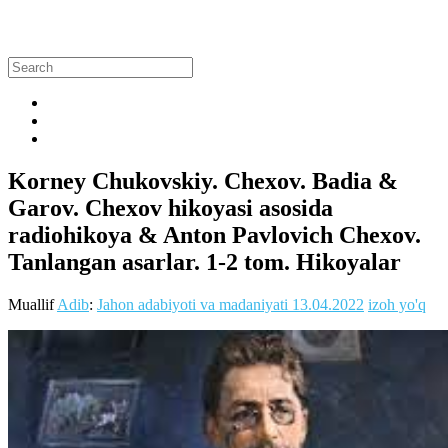
Korney Chukovskiy. Chexov. Badia &
Garov. Chexov hikoyasi asosida
radiohikoya & Anton Pavlovich Chexov.
Tanlangan asarlar. 1-2 tom. Hikoyalar
Muallif
Adib
:
Jahon adabiyoti va madaniyati
13.04.2022
izoh yo'q