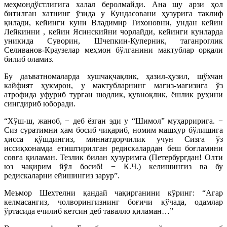
меҳмондўстлигига халал беролмайди. Ана шу арзи ҳол
битилган хатнинг ўзида у Кундасовани ҳузурига таклиф
қилади, кейинги куни Владимир Тихоновни, ундан кейин
Лейкинни , кейин Ясинскийни чорлайди, кейинги кунларда
уникида Суворин, Шчепкин-Куперник, таганроглик
Селиванов-Краузелар меҳмон бўлганини мактублар орқали
билиб оламиз.
Бу даъватномаларда хушчақчақлик, ҳазил-ҳузил, шўхчан
кайфият ҳукмрон, у мактубларнинг мағиз-мағизига ўз
атрофида уфуриб турган шодлик, қувноқлик, ёшлик руҳини
сингдириб юборади.
“Хўш-ш, жаноб, − деб ёзган эди у “Шимол” муҳарририга. −
Сиз суратимни ҳам босиб чиқариб, номим машҳур бўлишига
ҳисса қўшдингиз, миннатдорчилик учун Сизга ўз
иссиқхонамда етиштирилган редискалардан беш боғламини
совға қиламан. Тезлик билан ҳузуримга (Петербургдан! Олти
юз чақирим йўл босиб! − К.Ч.) келишингиз ва бу
редискаларни ейишингиз зарур”.
Меъмор Шехтелни қандай чақирганини кўринг: “Агар
келмасангиз, чолворингизнинг боғичи кўчада, одамлар
ўртасида ечилиб кетсин деб тавалло қиламан…”