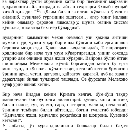
ва дарахтлар дўсти образини катта бир пьесанинг марказий
қаҳрамонига айлантиради ва айнан сеҳргарга ўхшаб шундай
хитоб қилади: “Ўз қўлим билан экилган кўчатлар ўрмонга
айланиб, гувиллаб турганини эшитсам… агар минг йилдан
кейин одамлар фаровон яшасалар-у, шунга озгина ҳиссам
қўшилса, ниҳоятда бахтиёр бўлардим”.
Буларнинг ҳаммасини Чехов бемалол ўзи ҳақида айтиши
мумкин эди, чунки у ҳар бир ишда бўлгани каби ерга ишлов
беришга моҳир эди. Ҳали гимназиядалигидаёқ Таганрогдаги
ҳовлисида бир неча туп узум кўкартирганди, унинг соясида
ўтириб дам олишни жуда яхши кўрарди. Вайрона бўлиб ётган
шипшийдам Мелеховога кўчиб борганидан кейин бу ерга
минг тупдан кўп олча кўчати экди, кесилиб кетган ўрмонзор
ўрнини арча, четан, арғувон, қайрағоч, қарағай, дуб ва заранг
дарахтлари билан тўлдириб ташлади. Оз фурсатда Мелехово
қулф уриб яшнаб кетди.
Бир неча йилдан кейин Қримга келгач, бўм-бўш тақир
майдончани боғ-бўстонга айлантириб қўйди, катта иштиёқ
билан гилос, тут, хурмо, сарв, настарин, малина, олча экиб,
ўзининг таъбири билан айтганда, боғни гуллатиб юборди:
“Қанчалик яхши, қанчалик роҳатбахш ва шоирона. Қувониб
кетасан!”.
У албатта, ўз хурсандчилигини бошқалар билан баҳам