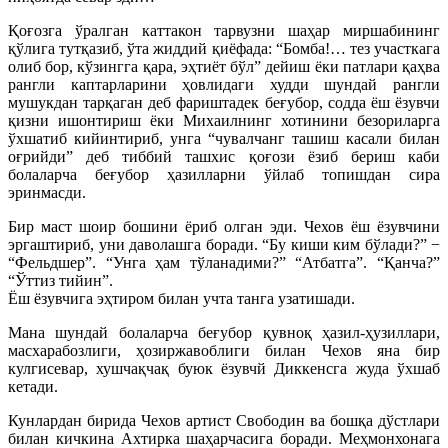
Қоғозга ўралган каттакон тарвузни шаҳар миршабининг
қўлига тутқазиб, ўта жиддий қиёфада: “Бомба!… тез участкага
олиб бор, кўзингга қара, эҳтиёт бўл” дейиш ёки патлари қаҳва
рангли каптарларини ҳовлидаги худди шундай рангли
мушукдан тарқаган деб фариштадек беғубор, содда ёш ёзувчи
қизни ишонтириш ёки Михаилнинг хотинини безориларга
ўхшатиб кийинтириб, унга “чувалчанг ташиш касали билан
оғрийди” деб тиббий ташхис қоғози ёзиб бериш каби
болаларча беғубор ҳазилларни ўйлаб топишдан сира
эринмасди.
Бир маст шоир бошини ёриб олган эди. Чехов ёш ёзувчини
эргаштириб, уни даволашга боради. “Бу киши ким бўлади?” −
“Фельдшер”. “Унга ҳам тўланадими?” “Атбатга”. “Қанча?”
“Ўттиз тийин”.
Ёш ёзувчига эҳтиром билан учта танга узатишади.
Мана шундай болаларча беғубор қувноқ ҳазил-ҳузиллари,
масхарабозлиги, ҳозиржавоблиги билан Чехов яна бир
кулгисевар, хушчақчақ буюк ёзувчй Диккенсга жуда ўхшаб
кетади.
Кунлардан бирида Чехов артист Свободин ва бошқа дўстлари
билан кичкина Ахтирка шаҳарчасига боради. Меҳмонхонага