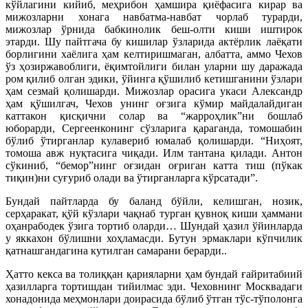
кўйлагини кийиб, меҳрибон ҳамшира қиёфасига кирар ва
мижозларни хонага навбатма-навбат чорлаб турарди,
мижозлар ўрнида бабкинолик беш-олти киши иштирок
этарди. Шу пайтгача бу кишилар ўзларида актёрлик лаёқати
борлигини хаёлига ҳам келтиришмаган, албатта, аммо Чехов
ўз ҳозиржавоблиги, ёқимтойлиги билан уларни шу даражада
ром қилиб олган эдики, ўйинга қўшилиб кетишганини ўзлари
ҳам сезмай қолишарди. Мижозлар орасига укаси Александр
ҳам қўшилгач, Чехов унинг оғзига кўмир майдалайдиган
каттакон қисқични солар ва “жарроҳлик”ни бошлаб
юборарди, Сергеенконинг сўзларига қараганда, томошабин
бўлиб ўтирганлар кулавериб юмалаб қолишарди. “Ниҳоят,
томоша авж нуқтасига чиқади. Илм тантана қилади. Антон
сўкиниб, “бемор”нинг оғзидан оғриган катта тиш (пўкак
тиқин)ни суғуриб олади ва ўтирганларга кўрсатади”.
Бундай пайтларда бу баланд бўйли, келишган, нозик,
серҳаракат, қўй кўзлари чақнаб турган қувноқ киши ҳаммани
оҳанрабодек ўзига тортиб оларди… Шундай ҳазил ўйинларда
у яккахон бўлишни хоҳламасди. Бутун эрмаклари кўпчилик
қатнашгандагина кутилган самарани берарди..
Ҳатто кекса ва толиққан қарияларни ҳам бундай ғайритабиий
ҳазилларга тортишдан тийилмас эди. Чеховнинг Москвадаги
хонадонида меҳмонлари доирасида бўлиб ўтган тўс-тўполонга