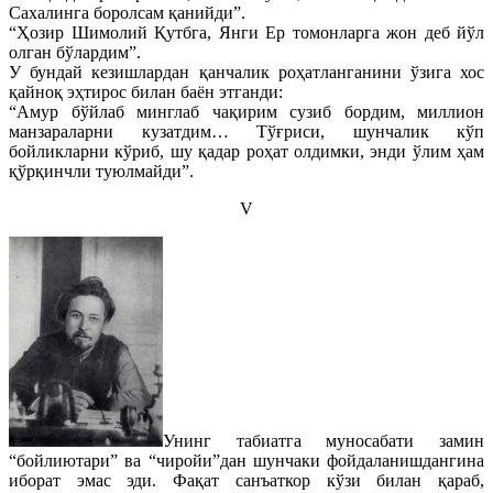
Сахалинга боролсам қанийди”.
“Ҳозир Шимолий Қутбга, Янги Ер томонларга жон деб йўл
олган бўлардим”.
У бундай кезишлардан қанчалик роҳатланганини ўзига хос
қайноқ эҳтирос билан баён этганди:
“Амур бўйлаб минглаб чақирим сузиб бордим, миллион
манзараларни кузатдим… Тўғриси, шунчалик кўп
бойликларни кўриб, шу қадар роҳат олдимки, энди ўлим ҳам
қўрқинчли туюлмайди”.
V
Унинг табиатга муносабати замин
“бойлиютари” ва “чиройи”дан шунчаки фойдаланишдангина
иборат эмас эди. Фақат санъаткор кўзи билан қараб,