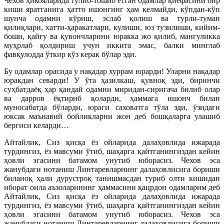
Чехов ҳикояларида тўлиб-тошиб ётган одамлар қиёфасини бир
киши яратганига ҳатто ишонгинг ҳам келмайди, кўпдан-кўп
шунча одамни кўриш, эслаб қолиш ва турли-туман
қилиқлари, хатти-ҳаракатлари, кулиши, юз тузилиши, кийим-
боши, қайғу ва қувончларини юракка жо қилиб, мангуликка
муҳрлаб қолдириш учун иккита эмас, балки минглаб
фавқулодда ўткир кўз керак бўлар эди.
Бу одамлар орасида у нақадар хуррам юрарди! Уларни нақадар
юракдан севарди! У ўта ҳазилкаш, қувноқ эди, биринчи
суҳбатдаёқ ҳар қандай одамни миридан-сиригача билиб олар
ва дарров ёқтириб қоларди, ҳаммага ишонч билан
муносабатда бўларди, юраги саховатга тўла эди, ўзидаги
юксак маънавий бойликларни жон деб бошқаларга улашиб
бергиси келарди…
Айтайлик, Сиз қисқа ёз ойларида далаҳовлида ижарада
турдингиз, ёз мавсуми ўтиб, шаҳарга қайтганингиздан кейин
ҳовли эгасини батамом унутиб юборасиз. Чехов эса
жанубдаги нотаниш Линтаревларнинг далаҳовлисига бориши
биланоқ ҳали дурустроқ танишмасдан туриб олти кишидан
иборат оила аъзоларининг ҳаммасини қацрдон одамларим деб
Айтайлик, Сиз қисқа ёз ойларида далаҳовлида ижарада
турдингиз, ёз мавсуми ўтиб, шаҳарга қайтганингиздан кейин
ҳовли эгасини батамом унутиб юборасиз. Чехов эса
жанубдаги нотаниш Линтаревларнинг далаҳовлисига бориши