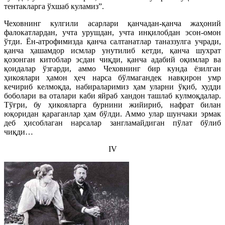
тентакларга ўхшаб куламиз”.
Чеховнинг кулгили асарлари қанчадан-қанча жаҳоний
фалокатлардан, учта урушдан, учта инқилобдан эсон-омон
ўтди. Ён-атрофимизда қанча салтанатлар таназзулга учради,
қанча ҳашамдор исмлар унутилиб кетди, қанча шухрат
қозонган китоблар эсдан чиқди, қанча адабий оқимлар ва
қоидалар ўзгарди, аммо Чеховнинг бир кунда ёзилган
ҳикоялари ҳамон ҳеч нарса бўлмагандек навқирон умр
кечириб келмоқда, набираларимиз ҳам уларни ўқиб, худди
боболари ва оталари каби яйраб хандон ташлаб кулмоқдалар.
Тўғри, бу ҳикояларга бурнини жийириб, нафрат билан
юқоридан қараганлар ҳам бўлди. Аммо улар шунчаки эрмак
деб ҳисоблаган нарсалар зангламайдиган пўлат бўлиб
чиқди…
IV