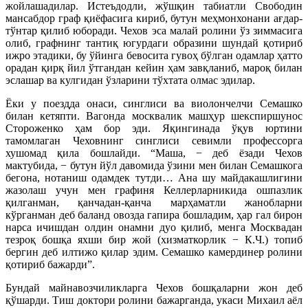
жойлашадилар. Истеъдодли, жўшқин табиатли Свободин
мансабдор граф қиёфасига кириб, бутун меҳмонхонани ағдар-
тўнтар қилиб юборади. Чехов эса малай ролини ўз зиммасига
олиб, графнинг тантиқ югурдаги образини шундай қотириб
ижро этадики, бу ўйинга бевосита гувоҳ бўлган одамлар ҳатто
орадан қирқ йил ўтгандан кейин ҳам завқланиб, мароқ билан
эслашар ва кулгидан ўзларини тўхтата олмас эдилар.
Ёки у поездда онаси, синглиси ва виолончелчи Семашко
билан кетяпти. Вагонда москвалик машҳур шекспиршунос
Стороженко ҳам бор эди. Яқингинада ўқув юртини
тамомлаган Чеховнинг синглиси севимли профессорга
хушомад қила бошлайди. “Маша, − деб ёзади Чехов
мактубида, − бутун йўл давомида ўзини мен билан Семашкога
бегона, нотаниш одамдек тутди… Ана шу майдакашлигини
жазолаш учун мен графиня Келлерларникида ошпазлик
қилганман, қанчадан-қанча марҳаматли жанобларни
кўрганман деб баланд овозда гапира бошладим, ҳар гал бирон
нарса ичишдан олдин онамни дуо қилиб, менга Москвадан
тезроқ бошқа яхши бир жой (хизматкорлик − К.Ч.) топиб
бергин деб илтижо қилар эдим. Семашко камердинер ролини
қотириб бажарди”.
Бундай майнавозчиликларга Чехов бошқаларни жон деб
қўшарди. Тиш доктори ролини бажарганда, укаси Михаил аёл