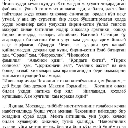
Чехов худди кечаю кундуз тўхтамасдан маҳсулот чиқарадиган
фабрикага ўхшаб тинимсиз ишлаган эди, албатта, дастлабки
пайтларда жуда юзаки ҳикоялар ёзилганди, орадан кўп вақт
ўтмай, у ана шу суръатни бир лаҳза бўшаштирмаган ҳолда
худди конвейер каби узлуксиз бирин-кетин ўнлаб тенгсиз
маҳорат билан битилган нодир хикоялар яратдики, бошқа
йирик истеъдод эгалари, айтайлик, Василий Слепцов бу
асарлардан биттасини ёзиш учун кам деганда ярим йиллаб
вақт сарфлаган бўларди. Чехов эса уларни ҳеч қандай
қийналмасдан, деярли ҳар куни, бирин-кетин ёзиб битирган
эди. “Орден” ҳам, “Жарроҳлик”, “Йилқибоп
фамилия”, “Альбион қизи”, “Қопдаги бигиз”, “Тирик
солнома” ҳам, “Дорихоначи аёл”, “Аёллик бахти” ва яна
бошқа юзлаб хикоялари ҳам яратилганидан бери одамларни
тинимсиз кулдириб келмоқда.
“Иловалар ичида Чеховнинг икки китобчасини ҳам ўқидим, −
деб ёзади бир деҳқон Максим Горькийга. − Хотиним онаси
билан ўқиди: натижа бир хил − йиғлашади, хохолаб
кулишади. Ҳам кулгили, ҳам юракка яқин!”
… Яқинда, Москвада, тиббиёт институтининг талабаси кечки
навбатчиликда ўқиш учун мендан Чеховнинг қайсидир бир
жилдини сўраб олди. Менга айтишича, уни ўқиб, кечаси
билан кулавериб, ҳиқичоқ тутиб қолибди. “Навбатчилик
тугади, уйга кетиш керак, биз эса бош кўтармай ўқиймиз ва