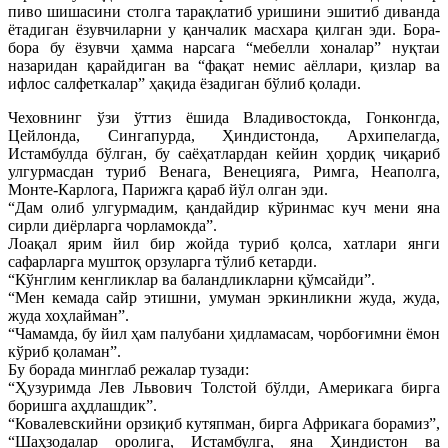
пиво шишасини столга тарақлатиб уришини эшитиб диванда
ётадиган ёзувчиларни у қанчалик масхара қилган эди. Бора-
бора бу ёзувчи ҳамма нарсага “мебелли хоналар” нуқтаи
назаридан қарайдиган ва “фақат немис аёллари, қизлар ва
ифлос салфеткалар” ҳақида ёзадиган бўлиб қолади.
Чеховнинг ўзи ўттиз ёшида Владивостокда, Гонконгда,
Цейлонда, Сингапурда, Ҳиндистонда, Архипелагда,
Истамбулда бўлган, бу саёҳатлардан кейин ҳордиқ чиқариб
улгурмасдан туриб Венага, Венецияга, Римга, Неаполга,
Монте-Карлога, Парижга қараб йўл олган эди.
“Дам олиб улгурмадим, қандайдир кўринмас куч мени яна
сирли диёрларга чорламокда”.
Лоақал ярим йил бир жойда туриб қолса, хатлари янги
сафарларга муштоқ орзуларга тўлиб кетарди.
“Кўнглим кенгликлар ва баландликларни қўмсайди”.
“Мен кемада сайр этишни, умуман эркинликни жуда, жуда,
жуда хоҳлайман”.
“Чамамда, бу йил ҳам палубани ҳидламасам, чорбоғимни ёмон
кўриб қоламан”.
Бу борада минглаб режалар тузади:
“Ҳузуримда Лев Львович Толстой бўлди, Америкага бирга
боришга аҳдлашдик”.
“Ковалевскийни орзиқиб кутяпман, бирга Африкага борамиз”,
“Шаҳзодалар оролига, Истамбулга, яна Ҳиндистон ва