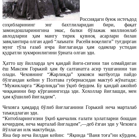
Россиядаги буюк истеъдод
соҳибларининг энг бахтлиларидан бири, фақат
замондошларинигина эмас, балки бўлажак миллионлаб
авлодларни ҳам мангу тирик қувноқ асарлари билан
завқлантира олган адиб “лаънати
Расейя воқелиги” туғдирган
мунг тўла ғазаб ичра йиғлаганда ҳам одамлар устидан
қудратли хукмронлигини ўрната олган эди.
Ҳатто шу йилларда ҳеч қандай йиғи-сиғини тан олмайдиган
ёш Максим Горький ҳам бу салтанатга асир тушганини тан
олади. Чеховнинг “Жарликда” ҳикояси матбуотда пайдо
бўлгандан кейин у Полтава губернасидан мактуб жўнатади:
“Мужикларга “Жарликда”ни ўқиб бердим. Бу қандай ажойиб
чиққанини бир кўрганингизда эди. Хохоллар йиғлашди, мен
ҳам қўшилиб йиғладим”.
Чеховга ҳамдард бўлиб йиғлаганини Горький неча марталаб
таъкидлаган эди.
“Китобларингизни ўқиб қанчалик ғалати ҳолатларни бошдан
кечирдим, неча марталаб йиғладим”,—деб ёзган эди у Чеховга
йўллаган илк мактубида.
Яна бир неча йилдан кейин:
“Яқинда “Ваня тоға”ни кўрдим,