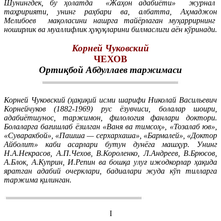
Шунингдек, бу ҳолатда «Жаҳон адабиёти» журнал
таҳририяти, унинг раҳбари ва, албатта, Аҳмаджон
Мелибоев мақоласини нашрга тайёрлаган муҳаррирнинг
ноширлик ва муаллифлик ҳуқуқларини билмаслиги аён кўринади.
Корней Чуковский
ЧЕХОВ
Ортиқбой Абдуллаев таржимаси
Корней Чуковский (ҳақиқий исми шарифи Николай Васильевич
Корнейчуков (1882-1969) рус ёзувчиси, болалар шоири,
адабиётшунос, таржимон, филология фанлари доктори.
Болаларга бағишлаб ёзилган «Ваня ва тимсоҳ», «Тозалаб юв»,
«Суваракбой», «Пашша — серхархаша», «Бармалей», «Доктор
Айболит» каби асарлари бутун дунёга машҳур. Унинг
Н.А.Некрасов, А.П.Чехов, В.Короленко, Л.Андреев, В.Брюсов,
А.Блок, А.Куприн, И.Репин ва бошқа улуғ ижодкорлар ҳақида
яратган адабий очерклари, бадиалари жуда кўп тилларга
таржима қилинган.
I