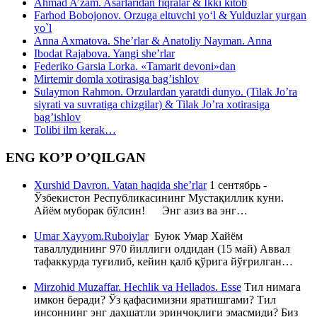
Ahmad A’zam. Asarlaridan fiqralar & Ikki kitob
Farhod Bobojonov. Orzuga eltuvchi yo‘l & Yulduzlar yurgan
yo`l
Anna Axmatova. She’rlar & Anatoliy Nayman. Anna
Ibodat Rajabova. Yangi she’rlar
Federiko Garsia Lorka. «Tamarit devoni»dan
Mirtemir domla xotirasiga bag’ishlov
Sulaymon Rahmon. Orzulardan yaratdi dunyo. (Tilak Jo’ra
siyrati va suvratiga chizgilar) & Tilak Jo’ra xotirasiga
bag’ishlov
Tolibi ilm kerak…
ENG KO’P O’QILGAN
Xurshid Davron. Vatan haqida she’rlar
1 сентябрь -
Ўзбекистон Республикасининг Мустақиллик куни.
Айём муборак бўлсин! Энг азиз ва энг…
Umar Xayyom.Ruboiylar
Буюк Умар Хайём
таваллудининг 970 йиллиги олдидан (15 май) Аввал
тафаккурда туғилиб, кейин қалб қўрига йўғрилган…
Mirzohid Muzaffar. Hechlik va Hellados. Esse
Тил нимага
имкон беради? Ўз қафасимизни яратишгами? Тил
инсоннинг энг даҳшатли эринчоқлиги эмасмиди? Биз