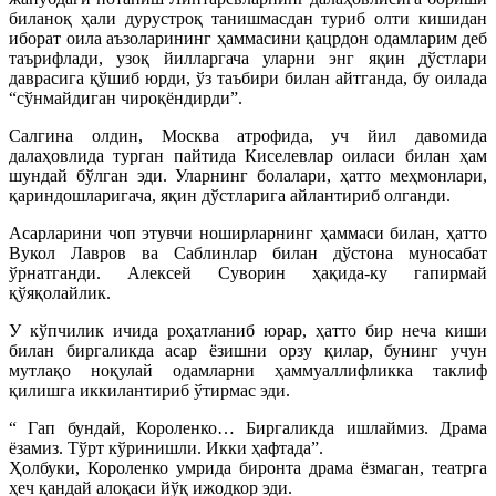
биланоқ ҳали дурустроқ танишмасдан туриб олти кишидан
иборат оила аъзоларининг ҳаммасини қацрдон одамларим деб
таърифлади, узоқ йилларгача уларни энг яқин дўстлари
даврасига қўшиб юрди, ўз таъбири билан айтганда, бу оилада
“сўнмайдиган чироқёндирди”.
Салгина олдин, Москва атрофида, уч йил давомида
далаҳовлида турган пайтида Киселевлар оиласи билан ҳам
шундай бўлган эди. Уларнинг болалари, ҳатто меҳмонлари,
қариндошларигача, яқин дўстларига айлантириб олганди.
Асарларини чоп этувчи ноширларнинг ҳаммаси билан, ҳатто
Вукол Лавров ва Саблинлар билан дўстона муносабат
ўрнатганди. Алексей Суворин ҳақида-ку гапирмай
қўяқолайлик.
У кўпчилик ичида роҳатланиб юрар, ҳатто бир неча киши
билан биргаликда асар ёзишни орзу қилар, бунинг учун
мутлақо ноқулай одамларни ҳаммуаллифликка таклиф
қилишга иккилантириб ўтирмас эди.
“ Гап бундай, Короленко… Биргаликда ишлаймиз. Драма
ёзамиз. Тўрт кўринишли. Икки ҳафтада”.
Ҳолбуки, Короленко умрида биронта драма ёзмаган, театрга
ҳеч қандай алоқаси йўқ ижодкор эди.