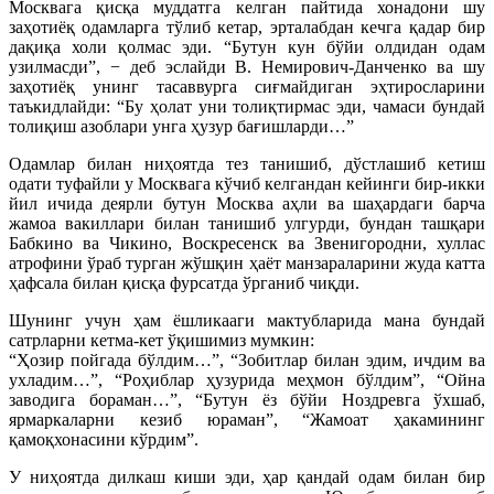
Москвага қисқа муддатга келган пайтида хонадони шу
заҳотиёқ одамларга тўлиб кетар, эрталабдан кечга қадар бир
дақиқа холи қолмас эди. “Бутун кун бўйи олдидан одам
узилмасди”, − деб эслайди В. Немирович-Данченко ва шу
заҳотиёқ унинг тасаввурга сиғмайдиган эҳтиросларини
таъкидлайди: “Бу ҳолат уни толиқтирмас эди, чамаси бундай
толиқиш азоблари унга ҳузур бағишларди…”
Одамлар билан ниҳоятда тез танишиб, дўстлашиб кетиш
одати туфайли у Москвага кўчиб келгандан кейинги бир-икки
йил ичида деярли бутун Москва аҳли ва шаҳардаги барча
жамоа вакиллари билан танишиб улгурди, бундан ташқари
Бабкино ва Чикино, Воскресенск ва Звенигородни, хуллас
атрофини ўраб турган жўшқин ҳаёт манзараларини жуда катта
ҳафсала билан қисқа фурсатда ўрганиб чиқди.
Шунинг учун ҳам ёшликааги мактубларида мана бундай
сатрларни кетма-кет ўқишимиз мумкин:
“Ҳозир пойгада бўлдим…”, “Зобитлар билан эдим, ичдим ва
ухладим…”, “Роҳиблар ҳузурида меҳмон бўлдим”, “Ойна
заводига бораман…”, “Бутун ёз бўйи Ноздревга ўхшаб,
ярмаркаларни кезиб юраман”, “Жамоат ҳакамининг
қамоқхонасини кўрдим”.
У ниҳоятда дилкаш киши эди, ҳар қандай одам билан бир