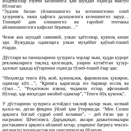
Водевиллар ёзувчи Билибинга ҳам шундай оҳангда мактуб
йўллаган:
“Зудлик билан уйланишингиз ва хотинингизни олиб
ҳузуримга, икки ҳафтага далаҳовлига келишингиз зарур…
Тиниқиб дам олишингиз ва ғаройиб тентакка
айланишингизга кафолат бераман…”
Чехов ана шундай самимий, улкан ҳаётсевар, қувноқ киши
эди. Вужудида одамларга улкан муҳаббат қаўнаб-тошиб
ётарди.
Дўстлари ва танишларини ҳузурига чорлар экан, худди курорт
рекламаларига тақлид қилгандек, уларни кутаётган ҳузур-
ҳаловат ҳақида кўтаринки оҳангда тўлиб-тошиб ёзар эди:
“Ниҳоятда тенги йўқ жой, қувноқлик, фаровонлик ҳукмрон,
одамлар кўп…”, “Қримга қараганда юз баравар иссиқ ва
гўзал…”, “Роҳатижон извош, чидамли отлар, афсонавий
йўллар, ҳар жиҳатдан ажойиб одамлар”, “Тенги йўқ қумлоқ”.
У дўстларини ҳузурига астойдил таклиф қилар экан, келмай
қолса-чи, деган фикрни ўйлаб ҳам ўтирмасди. “Мен Сизни
арқонга боғлаб судраб олиб келаман”, − деб ёзган эди у
насрнавис Шчегловга. Дарҳақиқат, аксари даъватномалари
ростакамига арқонга айланиб кетар, уларнинг бағрига чексиз-
чегарасиз хоҳиш-истаклар сингдирилган бўларди.