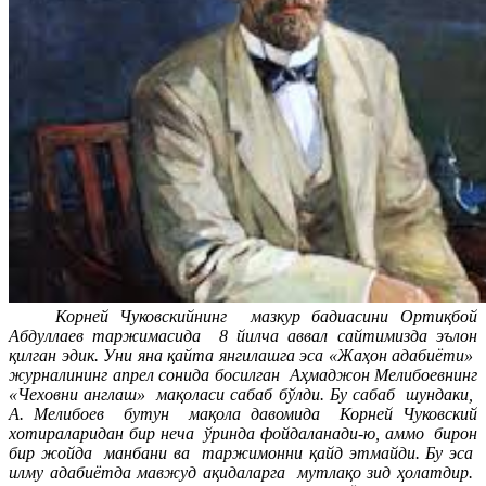
Корней Чуковскийнинг мазкур бадиасини Ортиқбой
Абдуллаев таржимасида 8 йилча аввал сайтимизда эълон
қилган эдик. Уни яна қайта янгилашга эса «Жаҳон адабиёти»
журналининг апрел сонида босилган Аҳмаджон Мелибоевнинг
«Чеховни англаш» мақоласи сабаб бўлди. Бу сабаб шундаки,
А. Мелибоев бутун мақола давомида Корней Чуковский
хотираларидан бир неча ўринда фойдаланади-ю, аммо бирон
бир жойда манбани ва таржимонни қайд этмайди. Бу эса
илму адабиётда мавжуд ақидаларга мутлақо зид ҳолатдир.