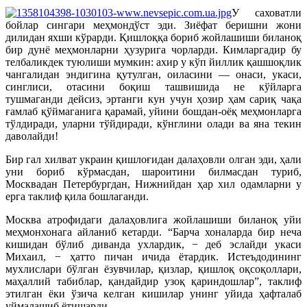
У саховатли
бойлар сингари меҳмондўст эди. Зиёфат беришни жони
дилидан яхши кўрарди. Қишлоққа бориб жойлашиши биланоқ
бир дунё меҳмонларни ҳузурига чорларди. Кимларгадир бу
телбаликдек туюлиши мумкин: ахир у кўп йиллик қашшоқлик
чангалидан эндигина қутулган, оиласини — онаси, укаси,
синглиси, отасини боқиш ташвишида не кўйларга
тушмаганди дейсиз, эртанги кун учун ҳозир ҳам сариқ чақа
ғамлаб қўймаганига қарамай, уйини бошдан-оёқ меҳмонларга
тўлдиради, уларни тўйдиради, кўнглини олади ва яна текин
даволайди!
Бир гал хилват украин қишлоғидан далаҳовли олган эди, ҳали
уни бориб кўрмасдан, шароитини билмасдан туриб,
Москвадан Петербургдан, Нижнийдан ҳар хил одамларни у
ерга таклиф қила бошлаганди.
Москва атрофидаги далаҳовлига жойлашиши биланоқ уйи
меҳмонхонага айланиб кетарди. “Барча хоналарда бир неча
кишидан бўлиб диванда ухлардик, − деб эслайди укаси
Михаил, − ҳатто пичан ичида ётардик. Истеъдодининг
мухлислари бўлган ёзувчилар, қизлар, қишлоқ оқсоқоллари,
маҳаллий табиблар, қандайдир узоқ қариндошлар”, таклиф
этилган ёки ўзича келган кишилар унинг уйида ҳафталаб
уймалашиб ётишарди.