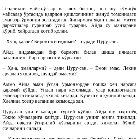
Тепаликни майса-ўтлар ва шох босган, ана шу кўм-кўк
майсалар ўртасида қадрдон қишлоғининг жануб томонидаги
эманзор ўрмонни эслатадиган йигирмага яқин пакана, митти
дарахтчалар гуркираб ўсиб турарди. Айда бу манзарани
кўриб, ҳайратдан қотиб қолди.
– Хўш, қалай? Биронтаси ёқдими? – сўради Цуру-сан.
Айда индамасдан бир бармоғи билан шиша ичидаги
ватанининг бир парчасини кўрсатди.
– Ҳа-а, эманларми? – деди Цуру-сан. – Ёмон эмас. Лекин
арчалар яхшироқ, шундай эмасми?
Аммо Айда эман ўсган ўрмонзордан бошқа ҳеч нарсага
қарамай қўйди. Ундан нари кетолмади, улар қишлоғидаги
эманзорга ниҳоятда ўхшаб кетарди. Кўзига ёш қуйилиб келди.
Хаёлида ҳозир ватанида кезмоқда эди.
Цуру-сан уни елкасидан туртиб қўйди. Айда шу заҳотиёқ
Токио кўчаларига қайтди. Цуру-сан унинг юзига тикилди,
Айда орқага ўгирилиб кўзларини артди, хижолат бўлиб,
сочларини силади.
– Қишлоғимиздаги дарахтзорга жуда ўхшайди. Бизда ҳам