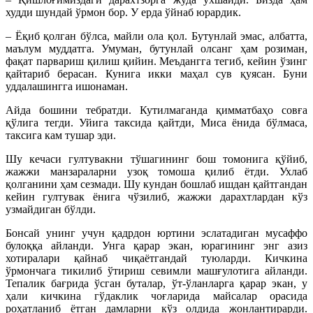
худди шундай ўрмон бор. У ерда ўйнаб юрардик.
– Ёқиб қолган бўлса, майли ола қол. Бутунлай эмас, албатта,
маълум муддатга. Умуман, бутунлай олсанг ҳам розиман,
фақат парвариш қилиш қийин. Меъдангга тегиб, кейин ўзинг
қайтариб берасан. Кунига икки маҳал сув қуясан. Буни
уддалашингга ишонаман.
Айда бошини тебратди. Кутилмаганда қимматбаҳо совға
қўлига тегди. Уйига таксида қайтди, Миса ёнида бўлмаса,
таксига кам тушар эди.
Шу кечаси гултувакни тўшагининг бош томонига қўйиб,
жажжи манзараларни узоқ томоша қилиб ётди. Ухлаб
қолганини ҳам сезмади. Шу кундан бошлаб ишдан қайтгандан
кейин гултувак ёнига чўзилиб, жажжи дарахтлардан кўз
узмайдиган бўлди.
Бонсай унинг учун қадрдон юртини эслатадиган мусаффо
булоққа айланди. Унга қарар экан, юрагининг энг азиз
хотиралари қайнаб чиқаётгандай туюларди. Кичкина
ўрмончага тикилиб ўтириш севимли машғулотига айланди.
Тепалик бағрида ўсган буталар, ўт-ўланларга қарар экан, у
ҳали кичкина гўдаклик чоғларида майсалар орасида
роҳатланиб ётган дамларни кўз олдида жонлантирарди.