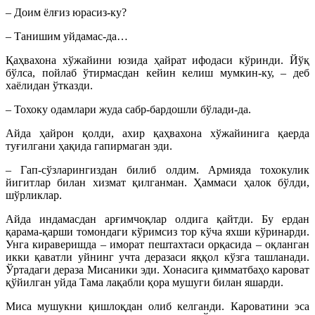
– Доим ёлғиз юрасиз-ку?
– Танишим уйдамас-да…
Қаҳвахона хўжайини юзида ҳайрат ифодаси кўринди. Йўқ
бўлса, пойлаб ўтирмасдан кейин келиш мумкин-ку, – деб
хаёлидан ўтказди.
– Тохоку одамлари жуда сабр-бардошли бўлади-да.
Айда ҳайрон қолди, ахир қаҳвахона хўжайинига қаерда
туғилгани ҳақида гапирмаган эди.
– Гап-сўзларингиздан билиб олдим. Армияда тохокулик
йигитлар билан хизмат қилганман. Ҳаммаси ҳалок бўлди,
шўрликлар.
Айда индамасдан арғимчоқлар олдига қайтди. Бу ердан
қарама-қарши томондаги кўримсиз тор кўча яхши кўринарди.
Унга кираверишда – иморат пештахтаси орқасида – оқланган
икки қаватли уйнинг учта деразаси яққол кўзга ташланади.
Ўртадаги дераза Мисаники эди. Хонасига қимматбаҳо кароват
қўйилган уйда Тама лақабли қора мушуги билан яшарди.
Миса мушукни қишлоқдан олиб келганди. Кароватини эса