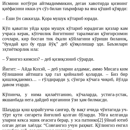
Исмини нотўғри айтмадиммикин, деган хавотирда қизнинг
қиёфасини икки-уч сўз билан таърифлар ва яна қўшиб қўярди:
– Ёши ўн саккизда. Қора мушук кўтариб юради.
Кўп қаватли уйда қора мушук кўтариб юрадиган қизлар кам
учраса керак, кўпчилик йигитнинг таралмаган қўнғирсимон
сочлари, кир босган тик ёқали кўйлагини кўриши биланоқ,
“бундай қиз бу ерда йўқ” деб қўяқолишар эди. Баъзилари
эҳтиёткорлик ила:
– Ўзингиз кимсиз? – деб қизиқсиниб сўрарди.
Йигит: – Айда Кохэй, – деб уларни алдамас, аммо Мисага ким
бўлишини айтишга ҳар гал қийналиб қоларди. – Биз бир
қишлоқданмиз… – ғўлдирарди у, сўнгра кўчага чиқиб, йўлда
давом этарди.
Кўпинча, у нима қилаётганию, кўчаларда, устига-устак,
якшанбада нега дайдиб юрганини ўзи ҳам билмасди.
Шаҳарда қош қорайгунча санғир, бу вақт ичида чўнтагида уч-
тўрт қути сигарета йиғилиб қолган бўларди. Уйга келганда
уларни кекса эшик оғасига берар, у эса патинко[2] ўйнаб ютиб
олган деган хаёлда: “Совғангиз учун раҳмат. Қўлингиз енгил