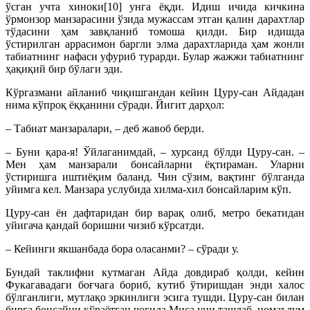
ўсган учта хиноки[10] унга ёқди. Идиш ичида кичкина
ўрмонзор манзарасини ўзида мужассам этган қалин дарахтлар
тўдасини ҳам завқланиб томоша қилди. Бир идишда
ўстирилган аррасимон баргли элма дарахтларида ҳам жонли
табиатнинг нафаси уфуриб турарди. Булар жажжи табиатнинг
ҳақиқий бир бўлаги эди.
Кўргазмани айланиб чиқишгандан кейин Цуру-сан Айдадан
нима кўпроқ ёққанини сўради. Йигит дарҳол:
– Табиат манзаралари, – деб жавоб берди.
– Буни қара-я! Ўйлаганимдай, – хурсанд бўлди Цуру-сан. –
Мен ҳам манзарали бонсайларни ёқтираман. Уларни
ўстиришга иштиёқим баланд. Чин сўзим, вақтинг бўлганда
уйимга кел. Манзара услубида хилма-хил бонсайларим кўп.
Цуру-сан ён дафтаридан бир варақ олиб, метро бекатидан
уйигача қандай боришни чизиб кўрсатди.
– Кейинги якшанбада бора оласанми? – сўради у.
Бундай таклифни кутмаган Айда довдираб қолди, кейин
Фукагавадаги боғчага бориб, кутиб ўтиришдан энди халос
бўлганлиги, мутлақо эркинлиги эсига тушди. Цуру-сан билан
бирга бонсайни кўраётган чоғида Миса уни ташлаб, номаълум