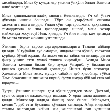
ҳисобларди. Миса бу кулфатлар уясини ўз қўли билан Токиога
олиб келган эди.
Миса қишлоқдалигидаёқ заводга ёлланганди. Уч ой ўтгач
дўконда ишлай бошлади. Тўрт ой ўтар-ўтмай ошхона
хизматига ишга кирди. Ундан сўнг сартарошхона, қаҳвахона,
тамаддихона ва яна қаерлардадир ишлаб, мана ҳозир
майхонада хосутэсу[5]лик қилади. Уч йил ичида кам деганда
ўн марта хизмат жойини ўзгартирди.
Ўзининг барча сарсон-саргардонликларига Тамани айбдор
қилади. У туфайли гўё омадсиз, ишдан-ишга кўчиб, саёҳатчи
қурбақа бўлиб юради. Эҳтимол енгил табиатли қиздир, деган
фикр унинг етти ухлаб тушига кирмайди. Аслида Миса
Токиога келиши билан бир зумда ўзгариб, у биладиган
қишлоқ қизига ўхшамай қолганди. Йигит буни сезмасди.
Ҳаммасига Миса эмас, мушук сабабчи деб ҳисоблар, гўёки
Тама бекасининг пинжига кириб, бутун шаҳар бўйлаб етаклаб
юрармиш.
Тўғри, ўзининг ишлари ҳам кўнгилдагидек эмас. Дастлаб,
суси сотадиган қаҳвахонада ишлади. У ерда таъна-дашномга
қолди. Мижозлар олдида баланд овоз билан “Марҳамат,
келинг”, деб етти букилиш қўлидан келмади. Айда индамай
таъзим қилгандан кейин яна жилпанглаб гап қотишни