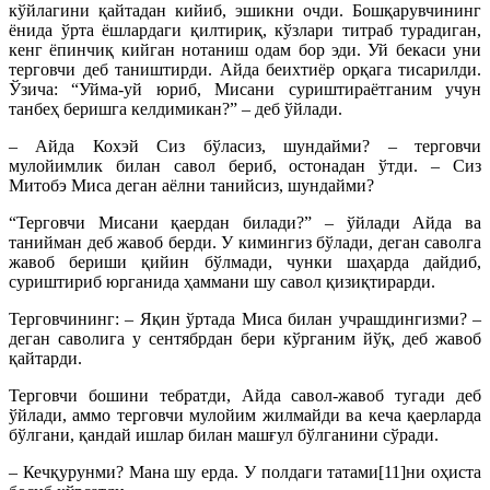
кўйлагини қайтадан кийиб, эшикни очди. Бошқарувчининг
ёнида ўрта ёшлардаги қилтириқ, кўзлари титраб турадиган,
кенг ёпинчиқ кийган нотаниш одам бор эди. Уй бекаси уни
терговчи деб таништирди. Айда беихтиёр орқага тисарилди.
Ўзича: “Уйма-уй юриб, Мисани суриштираётганим учун
танбеҳ беришга келдимикан?” – деб ўйлади.
– Айда Кохэй Сиз бўласиз, шундайми? – терговчи
мулойимлик билан савол бериб, остонадан ўтди. – Сиз
Митобэ Миса деган аёлни танийсиз, шундайми?
“Терговчи Мисани қаердан билади?” – ўйлади Айда ва
танийман деб жавоб берди. У кимингиз бўлади, деган саволга
жавоб бериши қийин бўлмади, чунки шаҳарда дайдиб,
суриштириб юрганида ҳаммани шу савол қизиқтирарди.
Терговчининг: – Яқин ўртада Миса билан учрашдингизми? –
деган саволига у сентябрдан бери кўрганим йўқ, деб жавоб
қайтарди.
Терговчи бошини тебратди, Айда савол-жавоб тугади деб
ўйлади, аммо терговчи мулойим жилмайди ва кеча қаерларда
бўлгани, қандай ишлар билан машғул бўлганини сўради.
– Кечқурунми? Мана шу ерда. У полдаги татами[11]ни оҳиста