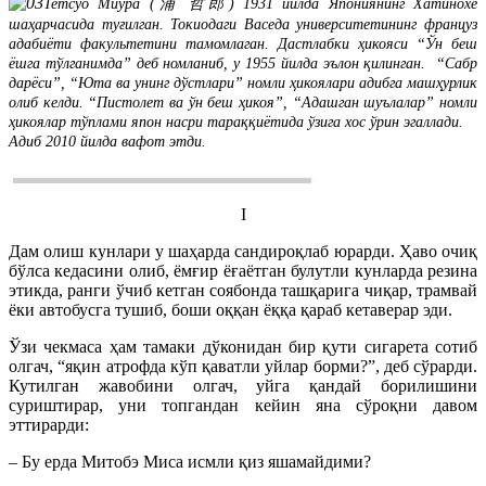
Тетсуо Миура (浦 哲郎) 1931 йилда Япониянинг Хатинохе
шаҳарчасида туғилган. Токиодаги Васеда университетининг француз
адабиёти факультетини тамомлаган. Дастлабки ҳикояси “Ўн беш
ёшга тўлганимда” деб номланиб, у 1955 йилда эълон қилинган.
“Сабр
дарёси”, “Юта ва унинг дўстлари” номли ҳикоялари адибга машҳурлик
олиб келди. “Пистолет ва ўн беш ҳикоя”, “Адашган шуълалар” номли
ҳикоялар тўплами япон насри тараққиётида ўзига хос ўрин эгаллади.
Адиб 2010 йилда вафот этди.
I
Дам олиш кунлари у шаҳарда сандироқлаб юрарди. Ҳаво очиқ
бўлса кедасини олиб, ёмғир ёғаётган булутли кунларда резина
этикда, ранги ўчиб кетган соябонда ташқарига чиқар, трамвай
ёки автобусга тушиб, боши оққан ёққа қараб кетаверар эди.
Ўзи чекмаса ҳам тамаки дўконидан бир қути сигарета сотиб
олгач, “яқин атрофда кўп қаватли уйлар борми?”, деб сўрарди.
Кутилган жавобини олгач, уйга қандай борилишини
суриштирар, уни топгандан кейин яна сўроқни давом
эттирарди:
– Бу ерда Митобэ Миса исмли қиз яшамайдими?