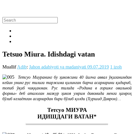
Tetsuo Miura. Idishdagi vatan
Muallif
Adib
:
Jahon adabiyoti va madaniyati
09.07.2019
1 izoh
Тетсуо Миуранинг бу ҳикоясини 40 йилча аввал ўқиганимдан
кейин унинг рус тилига таржима қилинган барча асарларини қидириб,
топиб ўқиб чиққанман. Рус тилида «
Родина в горшке овальной
формы
» деб аталоган мазкур ҳикоя умрим давомида менга ҳамроҳ
бўлиб келаётган асарлардан бири бўлиб қолди (Хуршид Даврон)…
Тетсуо МИУРА
ИДИШДАГИ ВАТАН*