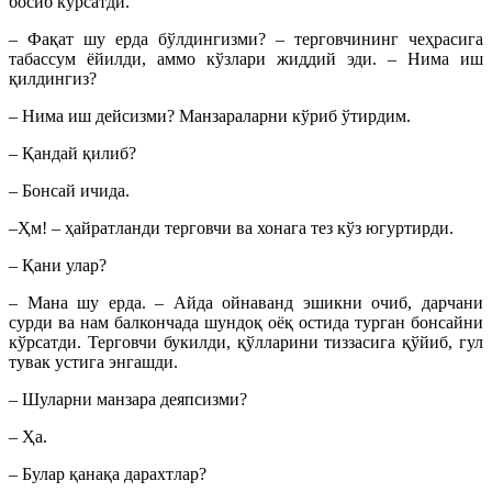
босиб кўрсатди.
– Фақат шу ерда бўлдингизми? – терговчининг чеҳрасига
табассум ёйилди, аммо кўзлари жиддий эди. – Нима иш
қилдингиз?
– Нима иш дейсизми? Манзараларни кўриб ўтирдим.
– Қандай қилиб?
– Бонсай ичида.
–Ҳм! – ҳайратланди терговчи ва хонага тез кўз югуртирди.
– Қани улар?
– Мана шу ерда. – Айда ойнаванд эшикни очиб, дарчани
сурди ва нам балкончада шундоқ оёқ остида турган бонсайни
кўрсатди. Терговчи букилди, қўлларини тиззасига қўйиб, гул
тувак устига энгашди.
– Шуларни манзара деяпсизми?
– Ҳа.
– Булар қанақа дарахтлар?