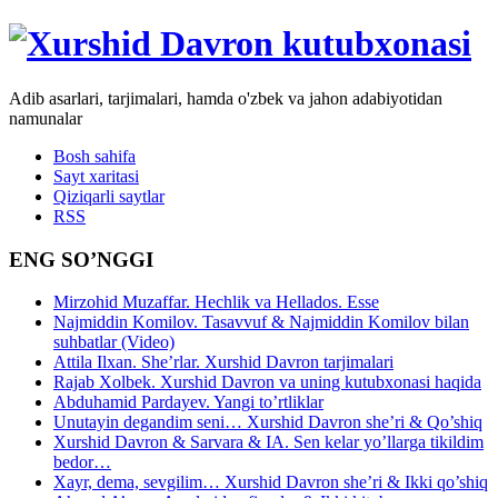
Adib asarlari, tarjimalari, hamda o'zbek va jahon adabiyotidan
namunalar
Bosh sahifa
Sayt xaritasi
Qiziqarli saytlar
RSS
ENG SO’NGGI
Mirzohid Muzaffar. Hechlik va Hellados. Esse
Najmiddin Komilov. Tasavvuf & Najmiddin Komilov bilan
suhbatlar (Video)
Attila Ilxan. She’rlar. Xurshid Davron tarjimalari
Rajab Xolbek. Xurshid Davron va uning kutubxonasi haqida
Abduhamid Pardayev. Yangi to’rtliklar
Unutayin degandim seni… Xurshid Davron she’ri & Qo’shiq
Xurshid Davron & Sarvara & IA. Sen kelar yo’llarga tikildim
bedor…
Xayr, dema, sevgilim… Xurshid Davron she’ri & Ikki qo’shiq