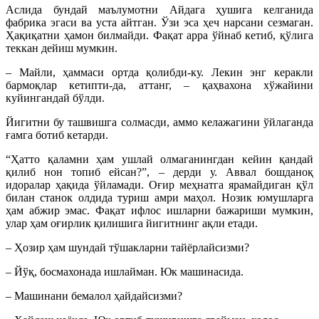
Аслида бундай маълумотни Айдага ҳушига келганида
фабрика эгаси ва уста айтган. Ўзи эса ҳеч нарсани сезмаган.
Ҳақиқатни ҳамон билмайди. Фақат арра ўйнаб кетиб, қўлига
теккан дейиш мумкин.
– Майли, ҳаммаси ортда қолибди-ку. Лекин энг керакли
бармоқлар кетипти-да, аттанг, – қаҳвахона хўжайини
куйингандай бўлди.
Йигитни бу ташвишга солмасди, аммо келажагини ўйлаганда
ғамга ботиб кетарди.
“Ҳатто қаламни ҳам ушлай олмаганингдан кейин қандай
қилиб нон топиб ейсан?”, – дерди у. Аввал бошданоқ
идоралар ҳақида ўйламади. Оғир меҳнатга ярамайдиган қўл
билан станок олдида туриш амри маҳол. Нозик юмушларга
ҳам абжир эмас. Фақат ифлос ишларни бажариши мумкин,
улар ҳам оғирлик қилишига йигитнинг ақли етади.
– Ҳозир ҳам шундай тўшакларни тайёрлайсизми?
– Йўқ, босмахонада ишлайман. Юк машинасида.
– Машинани бемалол ҳайдайсизми?