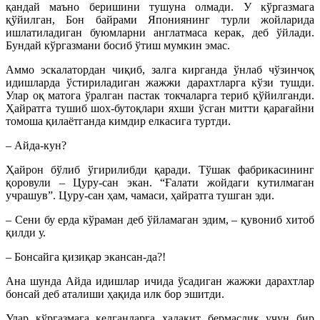
қандай маъно беришини тушуна олмади. У кўргазмага
қўйилган, Бон байрами Япониянинг турли жойларида
ишлатиладиган буюмларни англатмаса керак, деб ўйлади.
Бундай кўргазмани босиб ўтиш мумкин эмас.
Аммо эскалатордан чиқиб, залга кирганда ўнлаб чўзинчоқ
идишларда ўстириладиган жажжи дарахтларга кўзи тушди.
Улар оқ матога ўралган пастак токчаларга териб қўйилганди.
Ҳайратга тушиб шох-бутоқлари яхши ўсган митти қарағайни
томоша қилаётганда кимдир елкасига туртди.
– Айда-кун?
Ҳайрон бўлиб ўгирилибди қаради. Тўшак фабрикасининг
қоровули – Цуру-сан экан. “Ғалати жойдаги кутилмаган
учрашув”. Цуру-сан ҳам, чамаси, ҳайратга тушган эди.
– Сени бу ерда кўраман деб ўйламаган эдим, – қувониб хитоб
қилди у.
– Бонсайга қизиқар экансан-да?!
Ана шунда Айда идишлар ичида ўсадиган жажжи дарахтлар
бонсай деб аталиши ҳақида илк бор эшитди.
Улар кўргазмага келганларга халақит бермаслик учун бир