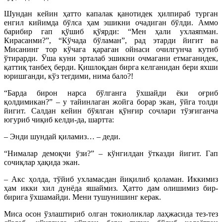
Шундан кейин ҳатто капалак қанотидек ҳилпираб турган
енгил кийимда бўлса ҳам эшикни очадиган бўлди. Аммо
барибир гап қўшиб қўярди: “Мен ҳали ухлаяпман.
Кирасанми?”, “Кўчада бўламан”, рад этарди йигит ва
Мисанинг тор кўчага қараган ойнаси очилгунча кутиб
ўтирарди. Ўша куни эрталаб эшикни очмагани етмаганидек,
қаттиқ танбеҳ берди. Қишлоқдан бирга келганидан бери яхши
юришганди, кўз тегдими, нима бало?!
“Барда бирон нарса бўлганга ўхшайди ёки оғриб
қолдимикан?” – у тайинлаган жойга борар экан, ўйга толди
йигит. Салдан кейин бўялган қўнғир сочлари тўзғиганча
югуриб чиқиб келди-да, шартта:
– Энди шундай қиламиз… – деди.
“Нималар демоқчи ўзи?” – кўнгилдан ўтказди йигит. Гап
сочиқлар ҳақида экан.
– Акс ҳолда, тўйиб ухламасдан йиқилиб қоламан. Иккимиз
ҳам икки хил дунёда яшаймиз. Ҳатто дам олишимиз бир-
бирига ўхшамайди. Мени тушунишинг керак.
Миса осон ўзлаштириб олган токиоликлар лаҳжасида тез-тез