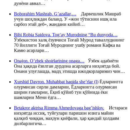
дунёни аввал…
Boborahim Mashrab. G’azallar,…
Дарвешлик Машраб
учун шоҳликдан баланд. У «жон тўтисини ишқ ила
сарбоз этай деб», жандани кийиб…
Bibi Robia Saidova. Tog‘ay Murodning “Bu dunyoda…
Ўзбекистон халқ ёзувчиси Тоғай Мурод таваллудининг
70 йиллиги Тоғай Муроднинг ушбу романи Кафка ва
Камю асарлари…
Onajon. O’zbek shoirlarining onaga…
Ўзбек адабиёти
Она ҳақида ёзилган дурдона асарларга ниҳоятда бой.
Онани улуғлашда, мадҳ этишда ижодкорларимиз чин…
Xurshid Davron. Muhabbat haqida she’rlar (I)
Ёдларингга
олурмисан сирли дамларни, Ёдларингга олурмисан
ширин ғамларни, Ёқиб қўйиб тун қўйнида ёки
шамларни Мени ёдга…
Betakror aktrisa Rimma Ahmedovaga bag’ishlov.
Истараси
ниҳоятда иссиқ, туйғулари паришон юзига майин
қалқиб чиққан, маҳзун қиёфали, ҳар қандай ҳолдаям
дилбарлигича…