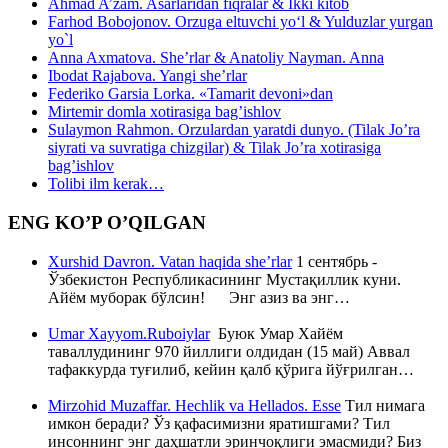
Ahmad A’zam. Asarlaridan fiqralar & Ikki kitob
Farhod Bobojonov. Orzuga eltuvchi yo‘l & Yulduzlar yurgan
yo`l
Anna Axmatova. She’rlar & Anatoliy Nayman. Anna
Ibodat Rajabova. Yangi she’rlar
Federiko Garsia Lorka. «Tamarit devoni»dan
Mirtemir domla xotirasiga bag’ishlov
Sulaymon Rahmon. Orzulardan yaratdi dunyo. (Tilak Jo’ra
siyrati va suvratiga chizgilar) & Tilak Jo’ra xotirasiga
bag’ishlov
Tolibi ilm kerak…
ENG KO’P O’QILGAN
Xurshid Davron. Vatan haqida she’rlar
1 сентябрь -
Ўзбекистон Республикасининг Мустақиллик куни.
Айём муборак бўлсин! Энг азиз ва энг…
Umar Xayyom.Ruboiylar
Буюк Умар Хайём
таваллудининг 970 йиллиги олдидан (15 май) Аввал
тафаккурда туғилиб, кейин қалб қўрига йўғрилган…
Mirzohid Muzaffar. Hechlik va Hellados. Esse
Тил нимага
имкон беради? Ўз қафасимизни яратишгами? Тил
инсоннинг энг даҳшатли эринчоқлиги эмасмиди? Биз