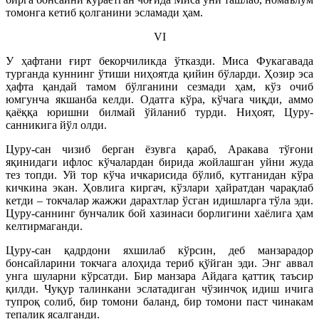
томонга кетиб қолганини эсламади ҳам.
VI
У ҳафтани ғирт бекорчиликда ўтказди. Миса Фукагавада
турганда куннинг ўтиши ниҳоятда қийин бўларди. Ҳозир эса
ҳафта қандай тамом бўлганини сезмади ҳам, кўз очиб
юмгунча якшанба келди. Одатга кўра, кўчага чиқди, аммо
қаёққа юришни билмай ўйланиб турди. Ниҳоят, Цуру-
санникига йўл олди.
Цуру-сан чизиб берган ёзувга қараб, Аракава тўғони
яқинидаги ифлос кўчалардан бирида жойлашган уйни жуда
тез топди. Уй тор кўча ичкарисида бўлиб, кутганидан кўра
кичкина экан. Ҳовлига киргач, кўзлари ҳайратдан чарақлаб
кетди – токчалар жажжи дарахтлар ўсган идишларга тўла эди.
Цуру-саннинг бунчалик бой хазинаси борлигини хаёлига ҳам
келтирмаганди.
Цуру-сан қадрдони яхшилаб кўрсин, деб манзарадор
бонсайларини токчага алоҳида териб қўйган эди. Энг аввал
унга шуларни кўрсатди. Бир манзара Айдага қаттиқ таъсир
қилди. Чуқур талинкани эслатадиган чўзинчоқ идиш ичига
тупроқ солиб, бир томони баланд, бир томони паст чинакам
тепалик ясалганди.