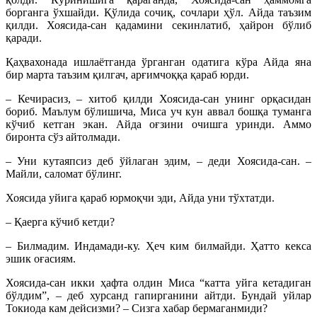
борганга ўхшайди. Қўлида сочиқ, сочлари ҳўл. Айда таъзим
қилди. Хоясида-сан қадамини секинлатиб, ҳайрон бўлиб
қаради.
Қаҳвахонада ишлаётганда ўрганган одатига кўра Айда яна
бир марта таъзим қилгач, арғимчоққа қараб юрди.
– Кечирасиз, – хитоб қилди Хоясида-сан унинг орқасидан
бориб. Маълум бўлишича, Миса уч кун аввал бошқа туманга
кўчиб кетган экан. Айда оғзини очишга уринди. Аммо
биронта сўз айтолмади.
– Уни кутаяпсиз деб ўйлаган эдим, – деди Хоясида-сан. –
Майли, саломат бўлинг.
Хоясида уйига қараб юрмоқчи эди, Айда уни тўхтатди.
– Қаерга кўчиб кетди?
– Билмадим. Индамади-ку. Ҳеч ким билмайди. Ҳатто кекса
эшик оғасиям.
Хоясида-сан икки ҳафта олдин Миса “катта уйга кетадиган
бўлдим”, – деб хурсанд гапирганини айтди. Бундай уйлар
Токиода кам дейсизми? – Сизга хабар бермаганмиди?