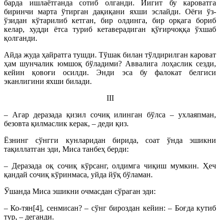
барда ишлаётганда сотиб олганди. Йигит бу кароватга
биринчи марта ўтирган дақиқани яхши эслайди. Оёғи ўз-
ўзидан кўтарилиб кетган, бир олдинга, бир орқага бориб
келар, худди ётса туриб кетаверадиган қўғирчоққа ўхшаб
қолганди.
Айда жуда ҳайратга тушди. Тўшак билан тўлдирилган кароват
ҳам шунчалик юмшоқ бўладими? Аввалига лоҳаслик сезди,
кейин қовоғи осилди. Энди эса бу фалокат белгиси
эканлигини яхши билади.
III
– Агар деразада қизил сочиқ илинган бўлса – ухлаяпман,
безовта қилмаслик керак, – деди қиз.
Ёзнинг сўнгги кунларидан бирида, соат ўнда эшикни
тақиллатган эди, Миса танбеҳ берди:
– Деразада оқ сочиқ кўрсанг, олдимга чиқиш мумкин. Ҳеч
қандай сочиқ кўринмаса, уйда йўқ бўламан.
Ўшанда Миса эшикни очмасдан сўраган эди:
– Ко-тян[4], сенмисан? – сўнг бироздан кейин: – Боғда кутиб
тур, – деганди.