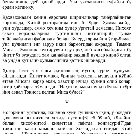
беъманилик, деб ҳисобларди. Ўзи уятчанлиги туфайли бу
ердан кетди-ку.
Қаҳвахонадан кейин европача ширинликлар тайёрлайдиган
корхонада, Хитой ресторанида ишлаб кўрди. Ҳамма жойда
уни хўрлашар, аммо ҳеч ким ҳунар ўргатай демасди. Ниҳоят,
савдо корхоналарида туртинишни йиғиштириб, тўшак
тайёрлайдиган фабрикага борди. Бу ерда ярим йил ўтар-ўтмас,
ўнг қўлидаги энг зарур икки бармоғидан ажралди. Тамани
Мисага ёмонлик келтирувчи ёвуз руҳ деб ҳисоблайдиган бу
йигит ўз вужудига ҳам қандайдир ваҳший кучлар кириб олган
ва ундан қутилиб бўлмаслигига қаттиқ ишонарди.
Ҳозир Тама тўрт ёшга яқинлашган, йўғон, сурбет мушукка
айланганди. Йигит юмшоқ ўринда тиззасига мушукни қўйиб
ётган Мисага қарар экан, хавотир ичида кўзини олиб қочар,
оғир ҳаёлларга чўмар эди: “Наҳотки, мана шу қиз бундан тўрт
йил аввал Токиога келган Миса бўлса?”
V
Ноябрнинг ўртасида, якшанба куни тушликка яқин, у боғдаги
қаҳвахона пештахтаси устида сусини[6] еб бўлиб, хўжайин
билан ҳисоб-китоб қилаётган пайтда конгасури[7]дан
тикилган калта кимоно кийган Хоясида-сан ёнидан ўтиб
қолди. Кўринишига қараганда, Хоясида-сан ҳаммомга