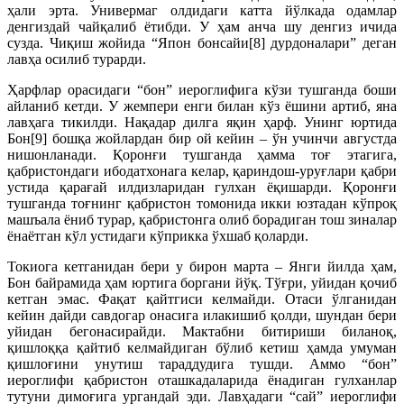
ҳали эрта. Универмаг олдидаги катта йўлкада одамлар
денгиздай чайқалиб ётибди. У ҳам анча шу денгиз ичида
сузда. Чиқиш жойида “Япон бонсайи[8] дурдоналари” деган
лавҳа осилиб турарди.
Ҳарфлар орасидаги “бон” иероглифига кўзи тушганда боши
айланиб кетди. У жемпери енги билан кўз ёшини артиб, яна
лавҳага тикилди. Нақадар дилга яқин ҳарф. Унинг юртида
Бон[9] бошқа жойлардан бир ой кейин – ўн учинчи августда
нишонланади. Қоронғи тушганда ҳамма тоғ этагига,
қабристондаги ибодатхонага келар, қариндош-уруғлари қабри
устида қарағай илдизларидан гулхан ёқишарди. Қоронғи
тушганда тоғнинг қабристон томонида икки юзтадан кўпроқ
машъала ёниб турар, қабристонга олиб борадиган тош зиналар
ёнаётган кўл устидаги кўприкка ўхшаб қоларди.
Токиога кетганидан бери у бирон марта – Янги йилда ҳам,
Бон байрамида ҳам юртига боргани йўқ. Тўғри, уйидан қочиб
кетган эмас. Фақат қайтгиси келмайди. Отаси ўлганидан
кейин дайди савдогар онасига илакишиб қолди, шундан бери
уйидан бегонасирайди. Мактабни битириши биланоқ,
қишлоққа қайтиб келмайдиган бўлиб кетиш ҳамда умуман
қишлоғини унутиш тараддудига тушди. Аммо “бон”
иероглифи қабристон оташкадаларида ёнадиган гулханлар
тутуни димоғига ургандай эди. Лавҳадаги “сай” иероглифи