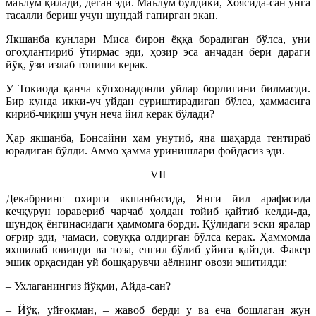
маълум қилади, деган эди. Маълум бўлдики, Хоясида-сан унга
тасалли бериш учун шундай гапирган экан.
Якшанба кунлари Миса бирон ёққа борадиган бўлса, уни
огоҳлантириб ўтирмас эди, ҳозир эса анчадан бери дараги
йўқ, ўзи излаб топиши керак.
У Токиода қанча кўпхонадонли уйлар борлигини билмасди.
Бир кунда икки-уч уйдан суриштирадиган бўлса, ҳаммасига
кириб-чиқиш учун неча йил керак бўлади?
Ҳар якшанба, Бонсайни ҳам унутиб, яна шаҳарда тентираб
юрадиган бўлди. Аммо ҳамма уринишлари фойдасиз эди.
VII
Декабрнинг охирги якшанбасида, Янги йил арафасида
кечқурун юравериб чарчаб ҳолдан тойиб қайтиб келди-да,
шундоқ ёнгинасидаги ҳаммомга борди. Қўлидаги эски яралар
оғрир эди, чамаси, совуққа олдирган бўлса керак. Ҳаммомда
яхшилаб ювинди ва тоза, енгил бўлиб уйига қайтди. Факер
эшик орқасидан уй бошқарувчи аёлнинг овози эшитилди:
– Ухлаганингиз йўқми, Айда-сан?
– Йўқ, уйғоқман, – жавоб берди у ва еча бошлаган жун