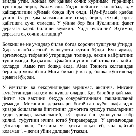
зайлда ўтди. Хонада ҳеч қандай сочиқ кўринмас, ғира-шира
тушганда чироқ ёқилмасди. Ундан кейинги якшанбада ҳам
қайсарлигини қўймай боққа йўл олди. Йўл-йўлакай қалбан
унинг бугун ҳам келмаслигини сезар, бироқ тўхтаб, ортга
қайтишга кучи етмасди. У уйида бор ёки йўқлигини фақат
деразага қараб билиши мумкин. Уйда бўлса-чи? Эҳтимол,
деразага оқ сочиқ илгандир?
Бояқиш не-не умидлар билан боғда қоронғи тушгунча ўтирди.
Ҳар якшанба асосий машғулоти кутиш бўлди. Кун ярмида
арғимчоқда тебраниб ўтиришдан толиқар, лекин кайфиятини
туширмасди. Қаҳвахона хўжайини унинг сабр-тоқатига қойил
қоларди. Аммо гап бошқа ёқда. Айда Токиога келганидан
бери ҳар якшанбани Миса билан ўтказар, бошқа кўнгилочар
эрмаги йўқ эди.
У ёлғизлик ва бекорчиликдан зерикмас, аксинча, Мисани
кутаётганидан илҳом ва қувват оларди. Қиз барибир қайтмас,
йигит эса вақтини беҳуда совураётганидан ташвишланай
демасди. Мисанинг деразалари ботаётган қуёш шафағидан
қизара бошлаганда йигитнинг димоғига хушхўр таомларнинг
ҳиди урилар, маъюсланиб, кўзларига ёш қуюлгунча сабр
қилиб, туфугини ичига ютиб ўтираверарди. У арғимчоқдан
қўзғалар экан, “тезгина уч ҳисса овқат еб, яна қайтиб
келаман”, – деган ўйни дилидан ўтказди.