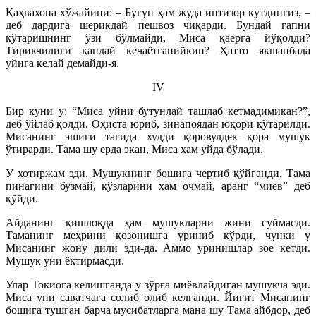
Қаҳвахона хўжайини: – Бугун ҳам жуда интизор кутдингиз, –
деб дардига шерикдай пешвоз чиқарди. Бундай гапни
кўтаришнинг ўзи бўлмайди, Миса қаерга йўқолди?
Тирикчилиги қандай кечаётганийкин? Ҳатто якшанбада
уйига келай демайди-я.
IV
Бир куни у: “Миса уйни бутунлай ташлаб кетмадимикан?”,
деб ўйлаб қолди. Оҳиста юриб, зинапоядан юқори кўтарилди.
Мисанинг эшиги тагида худди қоровулдек қора мушук
ўтирарди. Тама шу ерда экан, Миса ҳам уйда бўлади.
У хотиржам эди. Мушукнинг бошига чертиб қўйганди, Тама
пинагини бузмай, кўзларини ҳам очмай, аранг “миёв” деб
қўйди.
Айданинг қишлоқда ҳам мушукларни жини суймасди.
Таманинг меҳрини қозонишга уриниб кўрди, чунки у
Мисанинг жону дили эди-да. Аммо уринишлар зое кетди.
Мушук уни ёқтирмасди.
Улар Токиога келишганда у зўрға миёвлайдиган мушукча эди.
Миса уни саватчага солиб олиб келганди. Йигит Мисанинг
бошига тушган барча мусибатларга мана шу Тама айбдор, деб