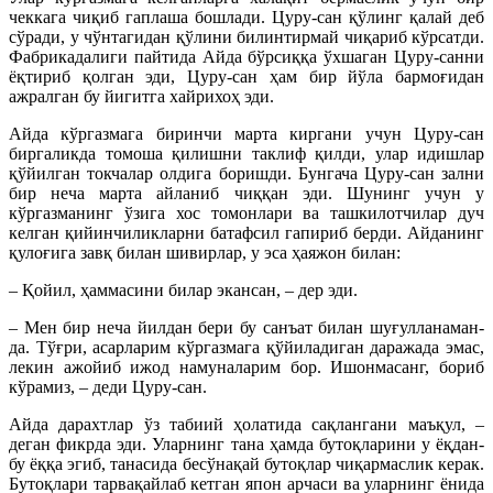
чеккага чиқиб гаплаша бошлади. Цуру-сан қўлинг қалай деб
сўради, у чўнтагидан қўлини билинтирмай чиқариб кўрсатди.
Фабрикадалиги пайтида Айда бўрсиққа ўхшаган Цуру-санни
ёқтириб қолган эди, Цуру-сан ҳам бир йўла бармоғидан
ажралган бу йигитга хайрихоҳ эди.
Айда кўргазмага биринчи марта киргани учун Цуру-сан
биргаликда томоша қилишни таклиф қилди, улар идишлар
қўйилган токчалар олдига боришди. Бунгача Цуру-сан зални
бир неча марта айланиб чиққан эди. Шунинг учун у
кўргазманинг ўзига хос томонлари ва ташкилотчилар дуч
келган қийинчиликларни батафсил гапириб берди. Айданинг
қулоғига завқ билан шивирлар, у эса ҳаяжон билан:
– Қойил, ҳаммасини билар экансан, – дер эди.
– Мен бир неча йилдан бери бу санъат билан шуғулланаман-
да. Тўғри, асарларим кўргазмага қўйиладиган даражада эмас,
лекин ажойиб ижод намуналарим бор. Ишонмасанг, бориб
кўрамиз, – деди Цуру-сан.
Айда дарахтлар ўз табиий ҳолатида сақлангани маъқул, –
деган фикрда эди. Уларнинг тана ҳамда бутоқларини у ёқдан-
бу ёққа эгиб, танасида бесўнақай бутоқлар чиқармаслик керак.
Бутоқлари тарвақайлаб кетган япон арчаси ва уларнинг ёнида