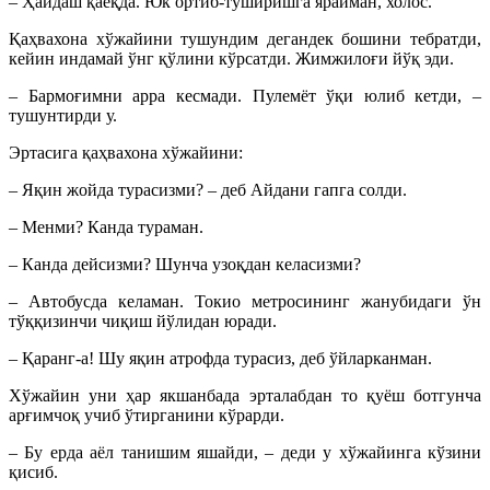
– Ҳайдаш қаёқда. Юк ортиб-туширишга ярайман, холос.
Қаҳвахона хўжайини тушундим дегандек бошини тебратди,
кейин индамай ўнг қўлини кўрсатди. Жимжилоғи йўқ эди.
– Бармоғимни арра кесмади. Пулемёт ўқи юлиб кетди, –
тушунтирди у.
Эртасига қаҳвахона хўжайини:
– Яқин жойда турасизми? – деб Айдани гапга солди.
– Менми? Канда тураман.
– Канда дейсизми? Шунча узоқдан келасизми?
– Автобусда келаман. Токио метросининг жанубидаги ўн
тўққизинчи чиқиш йўлидан юради.
– Қаранг-а! Шу яқин атрофда турасиз, деб ўйларканман.
Хўжайин уни ҳар якшанбада эрталабдан то қуёш ботгунча
арғимчоқ учиб ўтирганини кўрарди.
– Бу ерда аёл танишим яшайди, – деди у хўжайинга кўзини
қисиб.