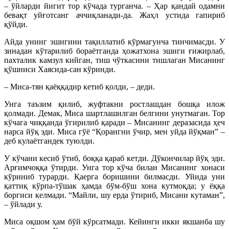
– ўйларди йигит тор кўчада турганча. – Ҳар қандай одамни
бевақт уйғотсанг аччиқланади-да. Жаҳл устида гапириб
қўйди.
Айда унинг эшигини тақиллатиб кўрмагунча тинчимасди. У
зинадан кўтарилиб бораётганда ҳожатхона эшиги ғижирлаб,
пахталик камзул кийган, тиш чўткасини тишлаган Мисанинг
қўшниси Хаясида-сан кўринди.
– Миса-тян қаёққадир кетиб қолди, – деди.
Унга таъзим қилиб, жуфтакни ростлашдан бошқа илож
қолмади. Демак, Миса шартлашилган белгини унутмаган. Тор
кўчага чиққанда ўгирилиб қаради – Мисанинг деразасида ҳеч
нарса йўқ эди. Миса гўё “Қорангни ўчир, мен уйда йўқман” –
деб кулаётгандек туюлди.
У кўчани кесиб ўтиб, боққа қараб кетди. Дўкончилар йўқ эди.
Арғимчоққа ўтирди. Унга тор кўча билан Мисанинг хонаси
кўриниб турарди. Қаерга боришини билмасди. Уйида уни
қаттиқ кўрпа-тўшак ҳамда бўм-бўш хона кутмоқда; у ёққа
боргиси келмади. “Майли, шу ерда ўтириб, Мисани кутаман”,
– ўйлади у.
Миса оқшом ҳам бўй кўрсатмади. Кейинги икки якшанба шу