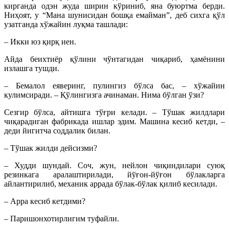
кирганда одэн жуда ширин кўриниб, яна буюртма берди.
Ниҳоят, у “Мана шунисидан бошқа емайман”, деб сихга қўл
узатганда хўжайин луқма ташлади:
– Икки юз қирқ иен.
Айда беихтиёр қўлини чўнтагидан чиқариб, ҳамёнини
излашга тушди.
– Бемалол еяверинг, пулингиз бўлса бас, – хўжайин
кулимсиради. – Қўлингизга ачинаман. Нима бўлган ўзи?
Сезгир бўлса, айтишга тўғри келади. – Тўшак жилдлари
чиқарадиган фабрикада ишлар эдим. Машина кесиб кетди, –
деди йигитча соддалик билан.
– Тўшак жилди дейсизми?
– Худди шундай. Соч, жун, нейлон чиқиндилари суюқ
резинкага аралаштирилади, йўғон-йўғон бўлакларга
айлантирилиб, механик аррада бўлак-бўлак қилиб кесилади.
– Арра кесиб кетдими?
– Паришонхотирлигим туфайли.