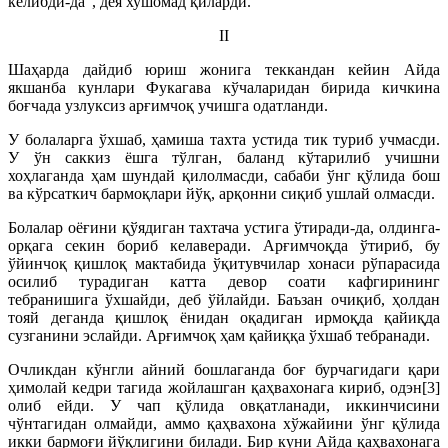
келибди-да”, дея хушомад қиларди.
II
Шаҳарда дайдиб юриш жонига теккандан кейин Айда
якшанба кунлари Фукагава кўчаларидан бирида кичкина
боғчада узлуксиз арғимчоқ учишга одатланди.
У болаларга ўхшаб, ҳамиша тахта устида тик туриб учмасди.
У ўн саккиз ёшга тўлган, баланд кўтарилиб учишни
хоҳлаганда ҳам шундай қилолмасди, сабаби ўнг қўлида бош
ва кўрсаткич бармоқлари йўқ, арқонни сиқиб ушлай олмасди.
Болалар оёғини қўядиган тахтача устига ўтиради-да, олдинга-
орқага секин бориб келаверади. Арғимчоқда ўтириб, бу
ўйинчоқ қишлоқ мактабида ўқитувчилар хонаси рўпарасида
осилиб турадиган катта девор соати кафгирининг
тебранишига ўхшайди, деб ўйлайди. Баъзан очиқиб, ҳолдан
тояй деганда қишлоқ ёнидан оқадиган ирмоқда қайиқда
сузганини эслайди. Арғимчоқ ҳам қайиққа ўхшаб тебранади.
Очликдан кўнгли айний бошлаганда боғ бурчагидаги қари
ҳимолай кед­ри тагида жойлашган қаҳвахонага кириб, одэн[3]
олиб ейди. У чап қўлида овқатланади, иккинчисини
чўнтагидан олмайди, аммо қаҳвахона хўжайини ўнг қўлида
икки бармоғи йўқлигини билади. Бир куни Айда қаҳвахонага