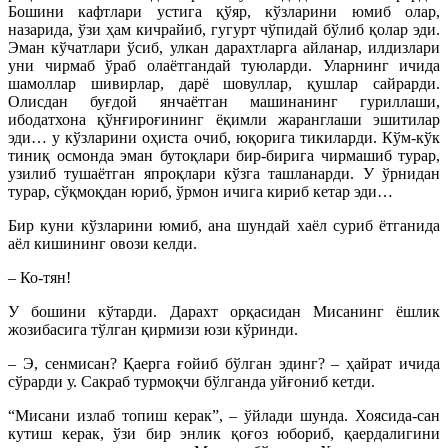
Бошини кафтлари устига қўяр, кўзларини юмиб олар,
назарида, ўзи ҳам кичрайиб, гугурт чўпидай бўлиб қолар эди.
Эман кўчатлари ўсиб, улкан дарахтларга айланар, илдизлари
уни чирмаб ўраб олаётгандай туюларди. Уларнинг ичида
шамоллар шивирлар, дарё шовуллар, қушлар сайрарди.
Олисдан буғдой янчаётган машинанинг гуриллаши,
ибодатхона қўнғироғининг ёқимли жаранглаши эшитилар
эди… у кўзларини оҳиста очиб, юқорига тикиларди. Кўм-кўк
тиниқ осмонда эман бутоқлари бир-бирига чирмашиб турар,
узилиб тушаётган япроқлари кўзга ташланарди. У ўрнидан
турар, сўқмоқдан юриб, ўрмон ичига кириб кетар эди…
Бир куни кўзларини юмиб, ана шундай хаёл суриб ётганида
аёл кишининг овози келди.
– Ко-тян!
У бошини кўтарди. Дарахт орқасидан Мисанинг ёшлик
жозибасига тўлган қирмизи юзи кўринди.
– Э, сенмисан? Қаерга ғойиб бўлган эдинг? – ҳайрат ичида
сўрарди у. Сакраб турмоқчи бўлганда уйғониб кетди.
“Мисани излаб топиш керак”, – ўйлади шунда. Хоясида-сан
кутиш керак, ўзи бир энлик қоғоз юбориб, қаердалигини