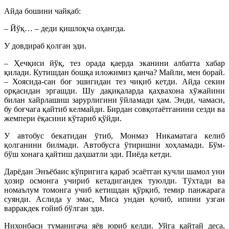
Айда бошини чайқаб:
– Йўқ… – деди қишлоқча оҳангда.
У довдираб қолган эди.
– Ҳечқиси йўқ, тез орада қаерда эканини албатта хабар
қилади. Кутишдан бошқа иложимиз қанча? Майли, мен борай.
– Хоясида-сан боғ эшигидан тез чиқиб кетди. Айда секин
орқасидан эргашди. Шу дақиқаларда қаҳвахона хўжайини
билан хайрлашиш зарурлигини ўйламади ҳам. Энди, чамаси,
бу боғчага қайтиб келмайди. Бирдан совқотаётганини сезди ва
жемпери ёқасини кўтариб қўйди.
У автобус бекатидан ўтиб, Монмаэ Никаматага келиб
қолганини билмади. Автобусга ўтиришни хоҳламади. Бўм-
бўш хонага қайтиш даҳшатли эди. Пиёда кетди.
Дарёдан Энъёбаис кўпригига қараб эсаётган кучли шамол уни
ҳозир осмонга учириб кетадигандек туюлди. Тўхтади ва
номаълум томонга учиб кетишдан қўрқиб, темир панжарага
суянди. Аслида у эмас, Миса ундан қочиб, ипини узган
варракдек ғойиб бўлган эди.
Нихонбаси туманигача яёв юриб келди. Уйга қайтай деса,