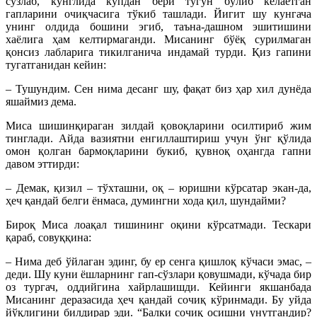
сўзлаб, кўнглида кўпдан бери тугун бўлиб келаётган
гапларини очиқчасига тўкиб ташлади. Йигит шу кунгача
унинг олдида бошини эгиб, таъна-дашном эшитишини
хаёлига ҳам келтирмаганди. Мисанинг бўёқ сурилмаган
қонсиз лабларига тикилганича индамай турди. Қиз гапини
тугатганидан кейин:
– Тушундим. Сен нима десанг шу, фақат биз ҳар хил дунёда
яшаймиз дема.
Миса шишинқираган зилдай қовоқларини осилтириб жим
тинглади. Айда вазиятни енгиллаштириш учун ўнг қўлида
омон қолган бармоқларини букиб, қувноқ оҳангда гапни
давом эттирди:
– Демак, қизил – тўхташни, оқ – юришни кўрсатар экан-да,
ҳеч қандай белги ёнмаса, думингни хода қил, шундайми?
Бироқ Миса лоақал тишининг оқини кўрсатмади. Тескари
қараб, совуққина:
– Нима деб ўйлаган эдинг, бу ер сенга қишлоқ кўчаси эмас, –
деди. Шу куни ёшларнинг гап-сўзлари қовушмади, кўчада бир
оз тургач, оддийгина хайрлашишди. Кейинги якшанбада
Мисанинг деразасида ҳеч қандай сочиқ кўринмади. Бу уйда
йўқлигини билдирар эди. “Балки сочиқ осишни унутгандир?