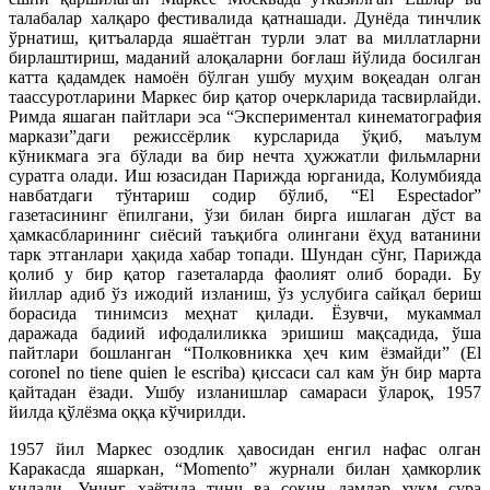
талабалар халқаро фестивалида қатнашади. Дунёда тинчлик
ўрнатиш, қитъаларда яшаётган турли элат ва миллатларни
бирлаштириш, маданий алоқаларни боғлаш йўлида босилган
катта қадамдек намоён бўлган ушбу муҳим воқеадан олган
таассуротларини Маркес бир қатор очеркларида тасвирлайди.
Римда яшаган пайтлари эса “Экспериментал кинематография
маркази”даги режиссёрлик курсларида ўқиб, маълум
кўникмага эга бўлади ва бир нечта ҳужжатли фильмларни
суратга олади. Иш юзасидан Парижда юрганида, Колумбияда
навбатдаги тўнтариш содир бўлиб, “El Espectador”
газетасининг ёпилгани, ўзи билан бирга ишлаган дўст ва
ҳамкасбларининг сиёсий таъқибга олингани ёҳуд ватанини
тарк этганлари ҳақида хабар топади. Шундан сўнг, Парижда
қолиб у бир қатор газеталарда фаолият олиб боради. Бу
йиллар адиб ўз ижодий изланиш, ўз услубига сайқал бериш
борасида тинимсиз меҳнат қилади. Ёзувчи, мукаммал
даражада бадиий ифодалиликка эришиш мақсадида, ўша
пайтлари бошланган “Полковникка ҳеч ким ёзмайди” (El
coronel no tiene quien le escriba) қиссаси сал кам ўн бир марта
қайтадан ёзади. Ушбу изланишлар самараси ўлароқ, 1957
йилда қўлёзма оққа кўчирилди.
1957 йил Маркес озодлик ҳавосидан енгил нафас олган
Каракасда яшаркан, “Momento” журнали билан ҳамкорлик
қилади. Унинг ҳаётида тинч ва сокин дамлар хукм сура