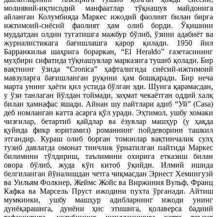
молиявий-иқтисодий манфаатлар тўқнашув майдонига
айланган Колумбияда Маркес ижодий фаолият билан бирга
ижтимоий-сиёсий фаолият ҳам олиб борди. Ўқишини
муддатдан олдин тугатишга мажбур бўлиб, ўзини адабиёт ва
журналистикага бағишлашга қарор қилади. 1950 йил
Барранкилья шаҳрига бораркан, “El Heraldo” газетасининг
муҳбири сифатида тўқнашувлар марказига тушиб қолади. Бир
вақтнинг ўзида “Cronica” ҳафталигида сиёсий-ижтимоий
мавзуларга бағишланган руқнни ҳам бошқаради. Бир неча
марта унинг ҳаёти қил устида бўлган эди. Шунга қарамасдан,
у ўзи танлаган йўлдан тоймади, заҳмат чекаётган оддий халқ
билан ҳамнафас яшади. Айнан шу пайтлари адиб “Уй” (Casa)
деб номланган катта асарга қўл уради. Эҳтимол, ушбу хомаки
чизғилар, бетартиб қайдлар ва ёзувлар машҳур (у ҳақда
қуйида фикр юритамиз) романнинг пойдеворини ташкил
этгандир. Кураш олиб борган томонлар вақтинчалик сулҳ
тузиб давлатда омонат тинчлик ўрнатилган пайтида Маркес
билимини тўлдириш, таълимини охирига етказиш билан
овора бўлиб, жуда кўп китоб ўқийди. Илмий ишида
белгиланган йўналишдан четга чиқмасдан Эрнест Хемингуэй
ва Уильям Фолкнер, Жеймс Жойс ва Виржиния Вульф, Франц
Кафка ва Марсель Пруст ижодини пухта ўрганади. Айтиш
мумкинки, ушбу машҳур адибларнинг ижоди унинг
дунёқарашига, дунёни ҳис этишига, қолаверса бадиий