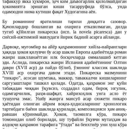
тафаккур якка ҳукмрон, ҳеч ким даъвогарлик қилолмайдиган
ҳокимиятга эришган киши тасарруфида бўлса, унда
одамзодни нима кутиши фақат Худогагина аён.
Бу романнинг яратилиши тарихи диққатга сазовор.
Қачонлардир бошланган ва охирига етказилмаган, дилда
тугиб қўйилган пикареска (исп. la novela picaresca) дан у
сиёсий-ижтимоий мавзудаги йирик бадиий асарга айланди.
Дарвоқе, муғомбир ва айёр қаҳрамоннинг хийла-найранглари
ҳақида ҳикоя қилувчи бу асар шакли Европа адабиётида роман
жанри шаклланаётган илк босқичларда оммалашиб кетган
эди. Аслида, пикареска жанри Испания адабиётининг Олтин
даври (XVII аср) да пайдо бўлиб, ўзининг классик шаклида
XVIII аср охиргача давом этади. Пикареска мазмунини
“пикаро”, асосан шумтака, маккор, таваккалчи кишиларнинг
саргузаштлари ташкил қилади. Одатда, қаҳрамон энг қуйи
табақадан чиққан ўқувсиз, соддадил одам, бироқ эзгулик,
одамгарчилик, раҳм-шафқат, хайрихоҳлик унга асло ёт
тушунча эмас. Ушбу жанрга мансуб асар сюжети пикаро
ҳаётидан олинган айрим воқеа-ҳодисаларнинг хронологик
тартибдаги баёни шаклида қурилади, композицияси ҳам аниқ-
равшан кўринмайди. Ҳикоя, таомилга кўра, пикаро
томонидан олиб борилади, шу туфайли ўқувчи мутаҳҳам ва
алдоқчи қаҳрамон тарафига “ўтади” ва беихтиёр уни хуш кўра