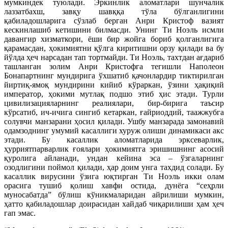
мумкиндек туюлади. Эркинлик аломатлари шунчалик
лаззатбахш, завқу шавққа тўла бўлганлигини
қабиладошларига сўзлаб берган Анри Кристоф вазият
кескинлашиб кетишини билмасди. Унинг Ти Ноэль исмли
давангир хизматкори, ёши бир жойга бориб қолганлигига
қарамасдан, ҳокимиятни қўлга киритишни орзу қилади ва бу
йўлда ҳеч нарсадан тап тортмайди. Ти Ноэль, тахтдан ағдариб
ташланган золим Анри Кристофга тегишли Наполеон
Бонапартнинг мундирига ўхшатиб қачонлардир тиктирилган
йиртиқ-ямоқ мундирини кийиб кўраркан, ўзини ҳақиқий
император, ҳокими мутлақ подшо этиб ҳис этади. Турли
цивилизацияларнинг реалиялари, бир-бирига таъсир
кўрсатиб, ич-ичига сингиб кетаркан, ғайриоддий, таажжубга
солувчи манзарани ҳосил қилади. Ушбу манзарада замонавий
одамзоднинг умумий касаллиги хуруж олиши динамикаси акс
этади. Бу касаллик аломатларида эрксеварлик,
ҳурриятпарварлик ғоялари ҳокимиятга эришишнинг асосий
қуролига айланади, ундан кейина эса – ўзгаларнинг
озодлигини поймол қилади, ҳар доим унга тахдид солади. Бу
касаллик вирусини ўзига юқтирган Ти Ноэль икки олам
орасига тушиб қолиш хавфи остида, дунёга “сеҳрли
муносабатда” бўлиш кўникмаларидан айрилиши мумкин,
ҳатто қабиладошлар доирасидан хайдаб чиқарилиши ҳам ҳеч
гап эмас.