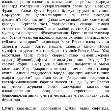
ижодкорларнинг шовқин ва машмашали шеърий машқларида
авангард ғояларнинг кўтарилганлиги сабаб эди. Нафақат
Франция, балки бутун Европа буржуа тузуми ва унинг
мафкураси ёш қаламкашларнинг бу каби “ижодий
фаолияти”га бир вақтнинг ўзида ҳам қизиқиб, ҳам ҳадиксираб
қарарди. Серғалва ҳаёт, тартибсизлик, ошкора намоён
этилаётган “исёнкорлик” янги адабий-эстетик йўналишнинг
мустаҳкам пойдевори бўлолмаслигини Бретон яхши тушунар
эди. Устига устак, ёш ижодкорларнинг охирини ўйламасдан бу
куйдаги “қийқириқ” чиқишлари бутун Европа ижод аҳлини
ҳайратга солди. Ҳатто машҳур француз адиби, Нобел
мукофоти лауреати Анатоль Франс (Anatole France, 1844-1924)
вафотидан хабар топган сюрреалистлар намойишкорона
хурсанд бўлишиб, дафн маросимида ўзларининг “Мурда” (Le
cadavre exquis, 1924) деб номланган памфлетини эълон
қилишади. Унда “даврининг виждони” деган номга зазовор
бўлган адибни таҳқиромуз тарзда “француз адабиётининг
охирги қарияси” дея аташ билан, ўзларининг нодонлиги,
калтафаҳмликларини барчага намоён этишди. Бу эса Бретон
ва унинг журнали билан ҳамкорлик қилган ёш
ижодкорларнинг беадаблиги, сурбетлиги ва
бошбошдоқлигининг сўнгги чегарасига етганлигидан дарак
берган эди.
Шунга қарамасдан, сюрреализм адабий оқим сифатида,