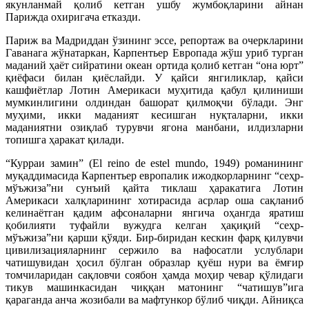
якунланмай қолиб кетган ушбу жумбоқларини айнан
Парижда охиригача етказди.
Париж ва Мадриддан ўзининг эссе, репортаж ва очеркларини
Гаванага жўнатаркан, Карпентьер Европада жўш уриб турган
маданий ҳаёт сийратини океан ортида қолиб кетган “она юрт”
қиёфаси билан қиёслайди. У қайси янгиликлар, қайси
кашфиётлар Лотин Америкаси муҳитида қабул қилиниши
мумкинлигини олдиндан башорат қилмоқчи бўлади. Энг
муҳими, икки маданият кесишган нуқталарни, икки
маданиятни озиқлаб турувчи ягона манбани, илдизларни
топишга ҳаракат қилади.
“Курраи замин” (El reino de estel mundo, 1949) романининг
муқаддимасида Карпентьер европалик ижодкорларнинг “сеҳр-
мўъжиза”ни сунъий қайта тиклаш ҳаракатига Лотин
Америкаси халқларининг хотирасида асрлар оша сақланиб
келинаётган қадим афсоналарни янгича оҳангда яратиш
қобилияти туфайли вужудга келган ҳақиқий “сеҳр-
мўъжиза”ни қарши қўяди. Бир-биридан кескин фарқ қилувчи
цивилизацияларнинг сержило ва нафосатли услублари
чатишувидан ҳосил бўлган образлар қуёш нури ва ёмғир
томчиларидан сақловчи соябон ҳамда моҳир чевар қўлидаги
тикув машинкасидан чиққан матонинг “чатишув”ига
қараганда анча жозибали ва мафтункор бўлиб чиқди. Айниқса