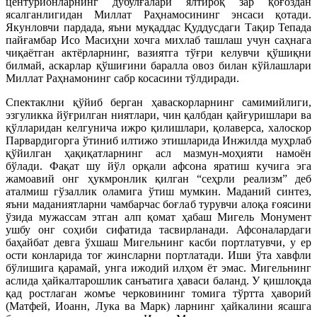
центурионларнинг дубулғалари ялтироқ зар қоғоздан
ясалганлигидан Миллат Раҳнамосининг энсаси қотади.
Якунловчи пардада, яъни муқаддас Қуддусдаги Тақир Тепада
пайғамбар Исо Масиҳни хочга михлаб ташлаш учун саҳнага
чиқаётган актёрларнинг, вазиятга тўғри келувчи қўшиқни
билмай, аскарлар қўшиғини баралла овоз билан кўйлашлари
Миллат Раҳнамонинг сабр косасини тўлдиради.
Спектаклни қўйиб берган ҳаваскорларнинг самимийлиги,
эзгуликка йўғрилган ниятлари, чин қалбдан қайғуришлари ва
қўлларидан келгунича ижро қилишлари, қолаверса, халоскор
Парвардигорга ўтиниб илтижо этишларида Инжилда муҳрлаб
қўйилган ҳақиқатларнинг асл мазмун-моҳияти намоён
бўлади. Фақат шу йўл орқали афсона яратиш кучига эга
жамоавий онг ҳукмронлик қилган “сеҳрли реализм” деб
аталмиш гўзаллик оламига ўтиш мумкин. Маданий синтез,
яъни маданиятларни чамбарчас боғлаб турувчи алоқа ғоясини
ўзида мужассам этган алп қомат ҳабаш Мигель Монумент
ушбу онг соҳиби сифатида тасвирланади. Афсоналардаги
баҳайбат девга ўхшаш Мигельнинг касби портлатувчи, у ер
ости конларида тоғ жинсларни портлатади. Иши ўта хавфли
бўлишига қарамай, унга ижодий илҳом ёт эмас. Мигельнинг
аслида ҳайкалтарошлик санъатига ҳаваси баланд. У қишлоқда
қад ростлаган жомъе черковининг томига тўртта ҳаворий
(Матфей, Иоанн, Лука ва Марк) ларнинг ҳайкалини ясашга