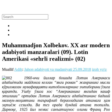
Muhammadjon Xolbekov. XX asr modern
adabiyoti manzaralari (09). Lotin
Amerikasi «sehrli realizmi» (02)
Muallif
Adib
:
Jahon adabiyoti va madaniyati
25.09.2018
izoh yo'q
1960-нчи йиллар бошида Лотин Америкаси
адабиётида майдонга келган “янги роман” жанрининг мисли
кўрилмаган мувафаққияти китобхонларнинг эътиборини ўзига
қаратди. Ушбу ўзига хос “Американинг янгидан кашф
этилиши” ортидан Лотин Америкаси адабиётининг бадиий
мазмун-моҳиятини таърифлаб бераоладиган атамага ҳам
эҳтиёж сезилди. Ва тез орада бундай атама топилди.
Дарвоқе, 1925 йил немис санъатшунос олими Франц Роо