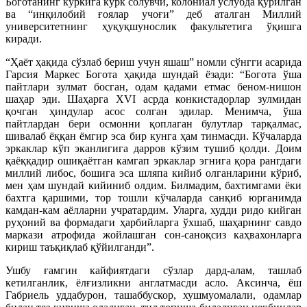
Боготанинг кўркига кўрк солувчи, колониал услубда қурилган
ва “инқилобий ғоялар учоғи” деб аталган Миллий
университетнинг ҳуқуқшунослик факультетига ўқишга
киради.
“Ҳаёт ҳақида сўзлаб бериш учун яшаш” номли сўнгги асарида
Гарсия Маркес Богота ҳақида шундай ёзади: “Богота ўша
пайтлари зулмат босган, одам қадами етмас беном-нишон
шаҳар эди. Шаҳарга XVI асрда конкистадорлар зулмидан
қочган ҳиндулар асос солган эдилар. Менимча, ўша
пайтлардан бери осмонни қоплаган булутлар тарқалмас,
шивалаб ёққан ёмгир эса бир кунга ҳам тинмасди. Кўчаларда
эркаклар кўп эканлигига дарров кўзим тушиб қолди. Доим
қаёққадир ошиқаётган камгап эркаклар эгнига қора рангдаги
миллий либос, бошига эса шляпа кийиб олганларини кўриб,
мен ҳам шундай кийиниб олдим. Билмадим, бахтимгами ёки
бахтга қаршими, тор тошли кўчаларда санқиб юрганимда
камдан-кам аёлларни учратардим. Уларга, худди ридо кийган
руҳоний ва формадаги ҳарбийларга ўхшаб, шаҳарнинг савдо
маркази атрофида жойлашган сон-саноқсиз каҳвахонларга
кириш таъқиқлаб қўйилганди”.
Ушбу ғамгин кайфиятдаги сўзлар дард-алам, ташлаб
кетилганлик, ёлғизликни англатмасди асло. Аксинча, ёш
Габриель уддабурон, ташаббускор, хушмуомалали, одамлар