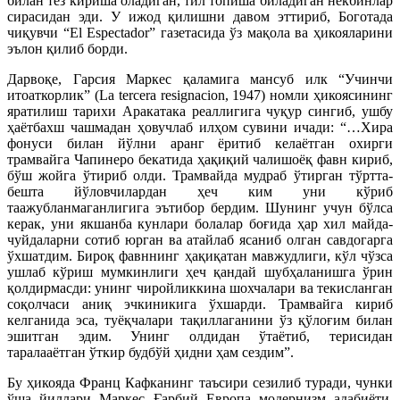
билан тез кириша оладиган, тил топиша биладиган некбинлар
сирасидан эди. У ижод қилишни давом эттириб, Боготада
чиқувчи “El Espectador” газетасида ўз мақола ва ҳикояларини
эълон қилиб борди.
Дарвоқе, Гарсия Маркес қаламига мансуб илк “Учинчи
итоаткорлик” (La tercera resignacion, 1947) номли ҳикоясининг
яратилиш тарихи Аракатака реаллигига чуқур сингиб, ушбу
ҳаётбахш чашмадан ҳовучлаб илҳом сувини ичади: “…Хира
фонуси билан йўлни аранг ёритиб келаётган охирги
трамвайга Чапинеро бекатида ҳақиқий чалишоёқ фавн кириб,
бўш жойга ўтириб олди. Трамвайда мудраб ўтирган тўртта-
бешта йўловчилардан ҳеч ким уни кўриб
таажубланмаганлигига эътибор бердим. Шунинг учун бўлса
керак, уни якшанба кунлари болалар боғида ҳар хил майда-
чуйдаларни сотиб юрган ва атайлаб ясаниб олган савдогарга
ўхшатдим. Бироқ фавннинг ҳақиқатан мавжудлиги, кўл чўзса
ушлаб кўриш мумкинлиги ҳеч қандай шубҳаланишга ўрин
қолдирмасди: унинг чиройликкина шохчалари ва текисланган
соқолчаси аниқ эчкиникига ўхшарди. Трамвайга кириб
келганида эса, туёқчалари тақиллаганини ўз қўлоғим билан
эшитган эдим. Унинг олдидан ўтаётиб, терисидан
таралааётган ўткир будбўй ҳидни ҳам сездим”.
Бу ҳикояда Франц Кафканинг таъсири сезилиб туради, чунки
ўша йиллари Маркес Ғарбий Европа модернизм адабиёти,