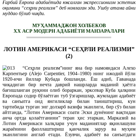
Ғарбий Европа адабиётида юксалган экспрессионизм эстетик
оқимини “сеҳрли реализм” деб номлаган эди. Ушбу атама айни
муддао бўлиб чиқди.
МУҲАММАДЖОН ХОЛБЕКОВ
ХХ АСР МОДЕРН АДАБИЁТИ МАНЗАРАЛАРИ
ЛОТИН АМЕРИКАСИ “СЕҲРЛИ РЕАЛИЗМИ”
(2)
“Сеҳрли реализм”нинг яна бир намояндаси Алехо
Карпентьер (Alejo Carpentier, 1904–1980) нинг ижодий йўли
1920-нчи йиллар Кубада бошланди. Ёш адиб, Гаванада
чиқадиган бир нечта даврий нашрларда маданий ҳаётга
бағишланган руқнни олиб бораркан, эрксевар Куба ҳалқини
Европада содир бўлаётган туб ўзгаришлар, жумладан адабиёт
ва санъатга оид янгиликлар билан таништириш, кун
тартибида турган энг долзарб вазифа эканлиги, бир сўз билан
айтганда, “Лотин Америкаси соати Эски дунёнинг вақтидан
анча ортда қолаётганини” теран ҳис этаркан, Марказий ва
Лотин Америкаси халқлари учун маданиятлар яқинлашуви
жараёнини фаоллаштириш қанчалик зарур ва муҳим
эканлигини англаб етади. Ёзувчи, адабиёт ва санъатдаги