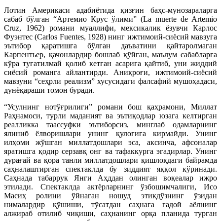
Лотин Америкаси адабиётида қизғин баҳс-мунозараларга
сабаб бўлган “Артемио Крус ўлими” (La muerte de Artemio
Cruz, 1962) романи муаллифи, мексикалик ёзувчи Карлос
Фуэнтес (Carlos Fuentes, 1928) нинг ижтимоий-сиёсий мавзуга
эътибор қаратишга бўлган даъватини қайтаролмаган
Карпентьер, қачонлардир бошлаб қўйган, маълум сабабларга
кўра тугатилмай қолиб кетган асарига қайтиб, уни жиддий
сиёсий романга айлантирди. Аниқроғи, ижтимоий-сиёсий
мавзуни “сеҳрли реализм” хусусидаги фалсафий мушоҳадаси,
дунёқараши томон буради.
“Усулнинг нотўғрилиги” романи бош қаҳрамони, Миллат
Раҳнамоси, турли маданият ва эътиқодлар юзага келтирган
реалликка таассуфки эътиборсиз, минглаб одамларнинг
ялиниб ёлворишлари унинг қулоғига кирмайди. Унинг
илҳоми жўшган миллатдошлари эса, аксинча, афсоналар
яратишга қодир серзавқ онг ва тафаккурга эгадирлар. Унинг
дурағай ва қора танли миллатдошлари қишлоқдаги байрамда
саҳналаштирган спектаклда бу зиддият яққол кўринади.
Саҳнада табаррук Янги Аҳддан олинган воқеалар ижро
этилади. Спектаклда актёрларнинг ўзбошимчалиги, Исо
Масиҳ ролини ўйнаган ношуд этикдўзнинг ўзидан
нималардир қўшиши, тўсатдан саҳнага гадой аёлнинг
алжираб отилиб чиқиши, саҳнанинг орқа планида турган