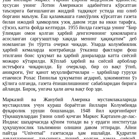
хусусан унинг Лотин Америкаси адабиётига кўрсатган
таъсирига бағишланган жиддий тадқиқот устида иш олиб
боргани маълум. Ёш қаламкашга ғамхўрлик кўрсатган газета
билан ижодий ҳамкорлик узоқ давом этди ва икки тарафга,
сўзсиз, катта фойда келтирди. 1955 йилда газетада унинг “Бир
ўлимдан омон қолган ҳарбий денгизчининг ҳикояларига
асосланган саргузаштлар хақида менинг ҳақиқатим” деб
номланган ўн тўртта очерки чиқади. Уларда колумбиялик
ҳарбий кемаларда контрабанда ўтказиш фактлари фош
этилгани боис ҳукумат ва ҳарбий доираларда катта сиёсий
можаро кўтарилди. Кўплаб ҳарбий ва сиёсий арбоблар
истеъфога чиқарилди. Бу очерклар, бир оз вақт ўтиб,
аниқроғи, ўнг қанот муҳолифатчилари – ҳарбийлар гуруҳи
етакчиси Рохас Пинилья ҳукуматни ағдариб, ҳокимиятни ўз
қўлига олганда, газета ёпишилишининг сабабларидан бирига
айланди. Бироқ, унгача ҳали анча вақт бор эди.
Марказий ва Жанубий Америка мустамлакаларида
мустақиллик учун кураш бораётган йиллари Колумбияда
фуқаролик уруши бошланади. 1948 йил қирғинбарот
тўқнашувлардан ўзини олиб қочган Маркес Картахен-де-лас-
Индиас шаҳарчасида қўним топади ва у ердаги институтда
ҳуқушунослик таълимини олишни давом эттиради. Айни
пайтда “Universal” газетасида ҳам ишлайди. Қудратли
давлатларнинг таъсирига тушиб қолган ҳамда сиёсий,