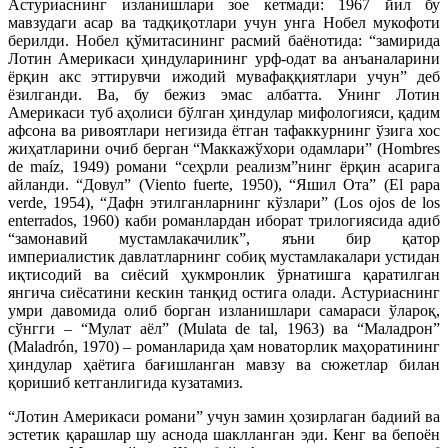
Астуриаснинг изланишлари зое кетмади: 1967 йил бу
мавзудаги асар ва тадқиқотлари учун унга Нобел мукофоти
берилди. Нобел қўмитасининг расмий баёнотида: “замирида
Лотин Америкаси ҳиндуларининг урф-одат ва анъаналарини
ёрқин акс эттирувчи ижодий мувафаққиятлари учун” деб
ёзилганди. Ва, бу бежиз эмас албатта. Унинг Лотин
Америкаси туб аҳолиси бўлган ҳиндулар мифологияси, қадим
афсона ва ривоятлари негизида ётган тафаккурнинг ўзига хос
жиҳатларини очиб берган “Маккажўхори одамлари” (Hombres
de maíz, 1949) романи “сеҳрли реализм”нинг ёрқин асарига
айланди. “Довул” (Viento fuerte, 1950), “Яшил Ота” (El papa
verde, 1954), “Дафн этилганларнинг кўзлари” (Los ojos de los
enterrados, 1960) каби романлардан иборат трилогиясида адиб
“замонавий мустамлакачилик”, яъни бир қатор
империалистик давлатларнинг собиқ мустамлакалари устидан
иқтисодий ва сиёсий ҳукмронлик ўрнатишга қаратилган
янгича сиёсатини кескин танқид остига олади. Астуриаснинг
умри давомида олиб борган изланишлари самараси ўлароқ,
сўнгги – “Мулат аёл” (Mulata de tal, 1963) ва “Маладрон”
(Maladrón, 1970) – романларида ҳам новаторлик маҳоратининг
ҳиндулар ҳаётига бағишланган мавзу ва сюжетлар билан
қоришиб кетганлигида кузатамиз.
“Лотин Америкаси романи” учун замин ҳозирлаган бадиий ва
эстетик қарашлар шу аснода шаклланган эди. Кенг ва бепоён