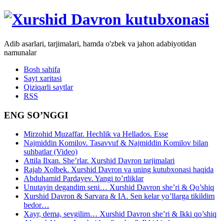
Adib asarlari, tarjimalari, hamda o'zbek va jahon adabiyotidan
namunalar
Bosh sahifa
Sayt xaritasi
Qiziqarli saytlar
RSS
ENG SO’NGGI
Mirzohid Muzaffar. Hechlik va Hellados. Esse
Najmiddin Komilov. Tasavvuf & Najmiddin Komilov bilan
suhbatlar (Video)
Attila Ilxan. She’rlar. Xurshid Davron tarjimalari
Rajab Xolbek. Xurshid Davron va uning kutubxonasi haqida
Abduhamid Pardayev. Yangi to’rtliklar
Unutayin degandim seni… Xurshid Davron she’ri & Qo’shiq
Xurshid Davron & Sarvara & IA. Sen kelar yo’llarga tikildim
bedor…
Xayr, dema, sevgilim… Xurshid Davron she’ri & Ikki qo’shiq