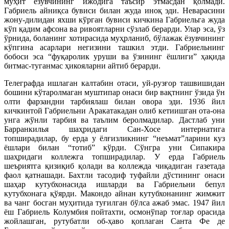
муҳит ёзувчининг ижодига таъсир этмасдан қолмади.
Габриель айниқса бувиси билан жуда иноқ эди. Неварасини
жону-дилидан яхши кўрган бувиси кичкина Габриельга жуда
кўп қадим афсона ва ривоятларни сўзлаб берарди. Улар эса, ўз
ўрнида, боланинг хотирасида муҳрланиб, бўлажак ёзувчининг
кўпгина асарлари негизини ташкил этди. Габриельнинг
бобоси эса “фуқаролик уруши ва ўзининг ёшлиги” ҳақида
битмас-туганмас ҳикояларни айтиб берарди.
Телеграфда ишлаган калтабин отаси, уй-рузғор ташвишидан
бошини кўтаролмаган муштипар онаси бир вақтнинг ўзида ўн
олти фарзандни тарбиялаш билан овора эди. 1936 йил
кичкинтой Габриельни Аракатакадан олиб кетиишган ота-она
унга жўнли тарбия ва таълим беролмадилар. Дастлаб уни
Барранкилья шаҳридаги Сан-Хосе интернатига
топширадилар, бу ерда у ёлғизликнинг “неъмат”ларини куз
ёшлари билан “тотиб” кўрди. Сўнгра уни Сипакира
шаҳридаги коллежга топширадилар. У ерда Габриель
шеъриятга қизиқиб қолади ва коллежда чиқадиган газетада
фаол қатнашади. Бахтли тасодиф туфайли дўстининг онаси
шаҳар кутубхонасида ишларди ва Габриельни бепул
кутубхонага қўярди. Макондо айнан кутубхонанинг жимжит
ва чанг босган муҳитида туғилган бўлса ажаб эмас. 1947 йил
ёш Габриель Колумбия пойтахти, осмонўпар тоғлар орасида
жойлашган, рутубатли об-ҳаво қоплаган Санта Фе де