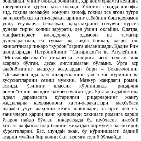
бошлайди, унинг олижаноблигини, ҳар доим ёрдамга келишга
тайёрлигини ҳурмат қила боради. Ўзининг гоҳида инсофга
зид, гоҳида номақбул, конунга хилоф, гоҳида эса ягона тўғри
ва нажотбахш хатти-ҳаракатларининг сабабини бош қаҳрамон
ушбу ёвузларча бешафқат, қаҳр-заҳрини сочувчи нурсиз
дунёда тирик қолиш зарурати, дея ўзини оқлайди. Одатда,
манфаатпараст амалдорлар, одамови ва тамагир
дунёпарастлар, еб тўймас ва зиқна бойлар, бағри тош
жиноятчилар пикаро “қурбон”ларига айланишади. Қадим Рим
шоирларидан Петронийнинг “Сатирикон”и ва Апулейнинг
“Метаморфозалар”и пикареска жанрига асос солган илк
асарлар бўлган, десак янглишмаган бўламиз. Ўрта аср
адабиётининг машҳур асарлардан бири – Боккаччонинг
“Декамерон”ида ҳам пикаресканинг ўзига хос кўриниш ва
хусусиятларини сезиш мумкин. Мазкур жанрдаги роман,
аслида, ўзининг классик кўринишида “рицарлик
роман”ининг аксидек намоён бўлган эди. Ўрта аср адабиётида
идеал даражасига кўтарилган рицарларнинг жангу
жадалларда қаҳрамонона хатти-ҳаракатлари, маҳбубаси
шарафи учун жаҳонни кезиб юришлари, эл-юрти деб ёв-
ғанимларга қарши жанг қилишлари ҳақидаги романга қарши
ўлароқ пайдо бўлган пикарескада бу, шубҳасиз, ижобий
хислат ва фазилатлар бадиий жиҳатдан бирмунча пасайтириб
кўрсатиларди. Бас, шундай экан, бу кўринишдаги бадиий
асарни муайян бир қолип ёки тизимга солиб бўлмайди.