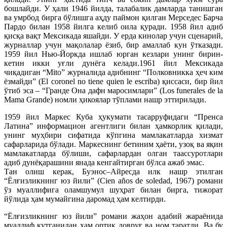
бошлайди. У ҳали 1946 йилда, талабалик дамларда танишган
ва умрбод бирга бўлишга аҳду паймон қилган Мерседес Барча
Пардо билан 1958 йилга келиб оила қуради. 1958 йил адиб
қисқа вақт Мексикада яшайди. У ерда кинолар учун сценарий,
журналлар учун мақолалар ёзиб, бир амаллаб кун ўтказади.
1959 йил Нью-Йоркда ишлаб юрган кезлари унинг бирин-
кетин икки уғли дунёга келади.1961 йил Мексикада
чиқадиган “Mito” журналида адибнинг “Полковникка ҳеч ким
ёзмайди” (El coronel no tiene quien le escriba) қиссаси, бир йил
ўтиб эса – “Гранде Она дафн маросимлари” (Los funerales de la
Mama Grande) номли ҳикоялар тўплами нашр эттирилади.
1959 йил Маркес Куба ҳукумати тасарруфидаги “Пренса
Латина” информацион агентлиги билан ҳамкорлик қилади,
унинг муҳбири сифатида кўпгина мамлакатларда хизмат
сафарларида бўлади. Маркеснинг бетиним ҳаёти, узоқ ва яқин
мамлакатларда бўлиши, сафарлардан олган таассуротлари
адиб дунёқарашини янада кенгайтирган бўлса ажаб эмас.
Тан олиш керак, Буэнос–Айресда илк нашр этилган
“Ёлғизликнинг юз йили” (Cien años de soledad, 1967) романи
ўз муаллифига оламшумул шуҳрат билан бирга, тижорат
йўлида ҳам мумайгина даромад ҳам келтирди.
“Ёлғизликнинг юз йили” романи жаҳон адабий жараёнида
муаллиф кутганидан ҳам ортиқ довруғ ва ном таратди. Ва бу