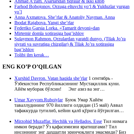
Ahmad A’zam. Asarlaridan fiqralar & Ikki kitob
Farhod Bobojonov. Orzuga eltuvchi yo‘l & Yulduzlar yurgan
yo`l
Anna Axmatova. She’rlar & Anatoliy Nayman. Anna
Ibodat Rajabova. Yangi she’rlar
Federiko Garsia Lorka. «Tamarit devoni»dan
Mirtemir domla xotirasiga bag’ishlov
Sulaymon Rahmon. Orzulardan yaratdi dunyo. (Tilak Jo’ra
siyrati va suvratiga chizgilar) & Tilak Jo’ra xotirasiga
bag’ishlov
Tolibi ilm kerak…
ENG KO’P O’QILGAN
Xurshid Davron. Vatan haqida she’rlar
1 сентябрь -
Ўзбекистон Республикасининг Мустақиллик куни.
Айём муборак бўлсин! Энг азиз ва энг…
Umar Xayyom.Ruboiylar
Буюк Умар Хайём
таваллудининг 970 йиллиги олдидан (15 май) Аввал
тафаккурда туғилиб, кейин қалб қўрига йўғрилган…
Mirzohid Muzaffar. Hechlik va Hellados. Esse
Тил нимага
имкон беради? Ўз қафасимизни яратишгами? Тил
инсоннинг энг даҳшатли эринчоқлиги эмасмиди? Биз