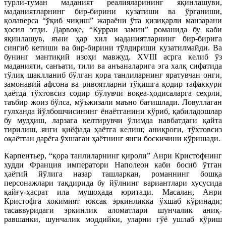
турли-туман маданият реалияларининг яқинлашуви,
маданиятларнинг бир-бирини кузатиши ва ўрганиши,
қолаверса “ўқиб чиқиш” жараёни ўта қизиқарли манзарани
ҳосил этди. Дарвоқе, “Курраи замин” романида бу каби
яқинлашув, яъни ҳар хил маданиятларнинг бир-бирига
сингиб кетиши ва бир-бирини тўлдириши кузатилмайди. Ва
бунинг мантиқий изоҳи мавжуд. XVIII асрга келиб ўз
маданияти, санъати, тили ва анъаналарига эга халқ сифатида
тўлиқ шаклланиб бўлган қора танлиларнинг яратувчан онги,
замонавий афсона ва ривоятларни тўқишга қодир тафаккури
ҳаётда тўхтовсиз содир бўлувчи воқеа-ҳодисаларга сеҳрли,
таъбир жоиз бўлса, мўъжизали маъно бағишлади. Ловуллаган
гулханда йўлбошчисининг ёнаётганини кўриб, қабиладошлар
бу мудҳиш, ларзага келтирувчи ўлимда навбатдаги қайта
тирилиш, янги қиёфада ҳаётга келиш; аниқроғи, тўхтовсиз
оқаётган дарёга ўхшаган ҳаётнинг янги боскичини кўришади.
Карпентьер, “қора танлиларнинг қироли” Анри Кристофнинг
худди Франция императори Наполеон каби босиб ўтган
ҳаётий йўлига назар ташларкан, романнинг бошқа
персонажлари тақдирида бу йўлнинг вариантлари хусусида
қайғу-ҳасрат ила мушоҳада юритади. Масалан, Анри
Кристофга хокимият юксак эркинликка ўхшаб кўринади;
тасаввуридаги эркинлик аломатлари шунчалик аниқ-
равшанки, шунчалик моддийки, уларни гўё ушлаб кўриш