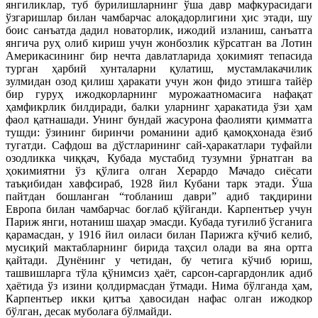
янгиликлар, туб бурилишларнинг ўша давр мафкурасидаги
ўзгаришлар билан чамбарчас алоқадорлигини ҳис этади, шу
боис санъатда дадил новаторлик, ижодий изланиш, санъатга
янгича руҳ олиб кириш учун жонбозлик кўрсатган ва Лотин
Америкасининг бир нечта давлатларида ҳокимият тепасида
турган ҳарбий хунталарни қулатиш, мустамлакачилик
зулмидан озод қилиш ҳаракати учун жон фидо этишга тайёр
бир гуруҳ ижодкорларнинг мурожаатномасига нафақат
ҳамфикрлик билдиради, балки уларнинг ҳаракатида ўзи ҳам
фаол қатнашади. Унинг бундай жасурона фаолияти қимматга
тушди: ўзининг биринчи романини адиб қамоқхонада ёзиб
тугатди. Сафдош ва дўстларининг сай-ҳаракатлари туфайли
озодликка чиққач, Кубада мустабид тузумни ўрнатган ва
ҳокимиятни ўз қўлига олган Херардо Мачадо сиёсати
таъқибидан хавфсираб, 1928 йил Кубани тарк этади. Ўша
пайтдан бошланган “тобланиш даври” адиб тақдирини
Европа билан чамбарчас боғлаб қўйганди. Карпентьер учун
Париж янги, нотаниш шаҳар эмасди. Кубада туғилиб ўсганига
қарамасдан, у 1916 йил оиласи билан Парижга кўчиб келиб,
мусиқий мактабларнинг бирида таҳсил олади ва яна ортга
қайтади. Дунёнинг у четидан, бу четига кўчиб юриш,
ташвишларга тўла қўнимсиз ҳаёт, сарсон-саргардонлик адиб
ҳаётида ўз изини қолдирмасдан ўтмади. Нима бўлганда ҳам,
Карпентьер икки қитъа ҳавосидан нафас олган ижодкор
бўлган, десак муболаға бўлмайди.