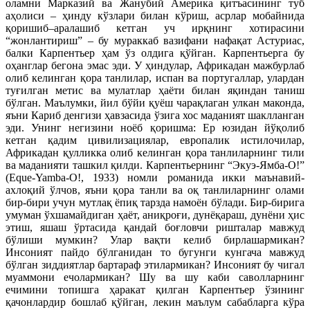
оламни Марказий ва Жанубий Америка қитъасининг туб
аҳолиси – ҳинду кўзлари билан кўриш, асрлар мобайнида
қоришиб–аралашиб кетган уч ирқнинг хотирасини
“жонлантириш” – бу мураккаб вазифани нафақат Астуриас,
балки Карпентьер ҳам ўз олдига қўйган. Карпентьерга бу
оҳанглар бегона эмас эди. У ҳиндулар, Африкадан мажбурлаб
олиб келинган қора танлилар, испан ва португаллар, улардан
туғилган метис ва мулатлар ҳаёти билан яқиндан таниш
бўлган. Маълумки, йил бўйи қуёш чарақлаган улкан маконда,
яъни Кариб денгизи ҳавзасида ўзига хос маданият шаклланган
эди. Унинг негизини ноёб қоришма: Ер юзидан йўқолиб
кетган қадим цивилизациялар, европалик истилочилар,
Африкадан қулликка олиб келинган қора танлиларнинг тили
ва маданияти ташкил қилди. Карпентьернинг “Экуэ-Ямба-О!”
(Eque-Yamba-O!, 1933) номли романида икки маънавий-
ахлоқий ўлчов, яъни қора танли ва оқ танлиларнинг олами
бир-бири учун мутлақ ёпиқ тарзда намоён бўлади. Бир-бирига
умуман ўхшамайдиган ҳаёт, аниқроғи, дунёқараш, дунёни ҳис
этиш, яшаш ўртасида қандай боғловчи ришталар мавжуд
бўлиши мумкин? Улар вақти келиб бирлашармикан?
Инсоният пайдо бўлганидан то бугунги кунгача мавжуд
бўлган зиддиятлар бартараф этилармикан? Инсоният бу чигал
муаммони ечолармикан? Шу ва шу каби саволларнинг
ечимини топишга ҳаракат қилган Карпентьер ўзининг
қачонлардир бошлаб қўйган, лекин маълум сабабларга кўра