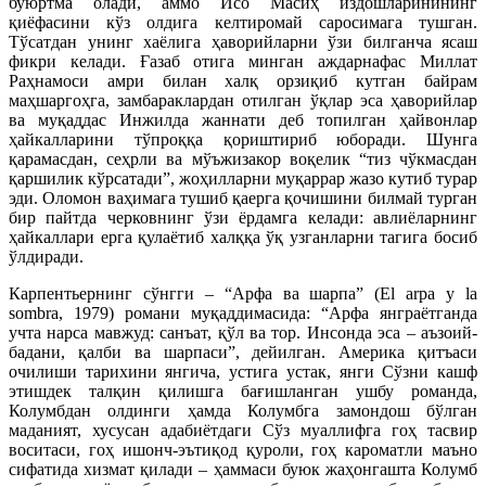
буюртма олади, аммо Исо Масиҳ издошларинининг
қиёфасини кўз олдига келтиромай саросимага тушган.
Тўсатдан унинг хаёлига ҳаворийларни ўзи билганча ясаш
фикри келади. Ғазаб отига минган аждарнафас Миллат
Раҳнамоси амри билан халқ орзиқиб кутган байрам
маҳшаргоҳга, замбараклардан отилган ўқлар эса ҳаворийлар
ва муқаддас Инжилда жаннати деб топилган ҳайвонлар
ҳайкалларини тўпроққа қориштириб юборади. Шунга
қарамасдан, сеҳрли ва мўъжизакор воқелик “тиз чўкмасдан
қаршилик кўрсатади”, жоҳилларни муқаррар жазо кутиб турар
эди. Оломон ваҳимага тушиб қаерга қочишини билмай турган
бир пайтда черковнинг ўзи ёрдамга келади: авлиёларнинг
ҳайкаллари ерга қулаётиб халққа ўқ узганларни тагига босиб
ўлдиради.
Карпентьернинг сўнгги – “Арфа ва шарпа” (Еl аrра у la
sombra, 1979) романи муқаддимасида: “Арфа янграётганда
учта нарса мавжуд: санъат, қўл ва тор. Инсонда эса – аъзоий-
бадани, қалби ва шарпаси”, дейилган. Америка қитъаси
очилиши тарихини янгича, устига устак, янги Сўзни кашф
этишдек талқин қилишга бағишланган ушбу романда,
Колумбдан олдинги ҳамда Колумбга замондош бўлган
маданият, хусусан адабиётдаги Сўз муаллифга гоҳ тасвир
воситаси, гоҳ ишонч-эътиқод қуроли, гоҳ кароматли маъно
сифатида хизмат қилади – ҳаммаси буюк жаҳонгашта Колумб