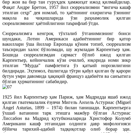
бир жон ва бир тан гуруҳдек ҳамжиҳат ижод қилмайдилар.
Фақат Андре Бретон, 1957 йил сюрреализмни “янгича кашф
этилган сеҳр” дея номлаб, то ҳаётининг охиригича ўзининг
мақола ва чиқишларида ўзи раҳнамолик қилган
сюреализмнинг ҳаётийлигини таърифлаб ўтди.
Сюрреализмга кенгроқ тўхталиб ўтганимизнинг боиси
шундаки, Лотин Америкаси адабиётининг бир қатор
вакиллари ўша йиллар Европада қўним топиб, сюрреализм
таъсиридан халос бўлолмади, шу жумладан Карпентьер ҳам.
Бошида сюрреализмдан сармаст бўлиб ижод қилган
Карпентьер, кейинчалик кўзи очилиб, юқорида номи зикр
этилган “Мурда” памфлетига ўз қатъий норозилигини
билдиради. Эҳтимол, ёшлигида тўғри қабул қилган бу қарори
бутун умри давомида ҳақиқий француз адабиёти ва санъатига
бўлган ҳурматининг сабабидир.
1925 йил Карпентьер ҳам Париж, ҳам Мадридда яшаб ижод
қилган гватемалалик ёзувчи Мигель Анхель Астуриас (Miguel
Ángel Asturias, 1899 – 1974) билан танишади. Карпентьерга
ўхшаб ватанини тарк этишга мажбур бўлган Астуриас
Лиссабон ва Мадрид кутубхоналарида Христофор Колумб
Американи кашф этганидан олдинги давр мифологияси
бўйича тарихий-адабий тадқиқотлар олиб борар эди.