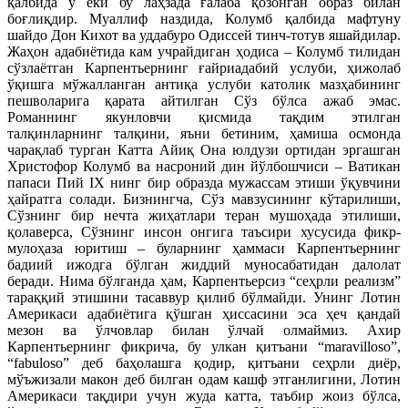
қалбида у ёки бу лаҳзада ғалаба қозонган образ билан
боғлиқдир. Муаллиф наздида, Колумб қалбида мафтуну
шайдо Дон Кихот ва уддабуро Одиссей тинч-тотув яшайдилар.
Жаҳон адабиётида кам учрайдиган ҳодиса – Колумб тилидан
сўзлаётган Карпентьернинг ғайриадабий услуби, ҳижолаб
ўқишга мўжалланган антиқа услуби католик мазҳабининг
пешволарига қарата айтилган Сўз бўлса ажаб эмас.
Романнинг якунловчи қисмида тақдим этилган
талқинларнинг талқини, яъни бетиним, ҳамиша осмонда
чарақлаб турган Катта Айиқ Она юлдузи ортидан эргашган
Христофор Колумб ва насроний дин йўлбошчиси – Ватикан
папаси Пий IX нинг бир образда мужассам этиши ўқувчини
ҳайратга солади. Бизнингча, Сўз мавзусининг кўтарилиши,
Сўзнинг бир нечта жиҳатлари теран мушоҳада этилиши,
қолаверса, Сўзнинг инсон онгига таъсири хусусида фикр-
мулоҳаза юритиш – буларнинг ҳаммаси Карпентьернинг
бадиий ижодга бўлган жиддий муносабатидан далолат
беради. Нима бўлганда ҳам, Карпентьерсиз “сеҳрли реализм”
тараққий этишини тасаввур қилиб бўлмайди. Унинг Лотин
Америкаси адабиётига қўшган ҳиссасини эса ҳеч қандай
мезон ва ўлчовлар билан ўлчай олмаймиз. Ахир
Карпентьернинг фикрича, бу улкан қитъани “maravilloso”,
“fabuloso” деб баҳолашга қодир, қитъани сеҳрли диёр,
мўъжизали макон деб билган одам кашф этганлигини, Лотин
Америкаси тақдири учун жуда катта, таъбир жоиз бўлса,