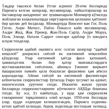
Тақдир тақозоси билан ўтган асрнинг 20-нчи йилларида
Парижга келган шоирлар, мусаввирлар, хайкалтарошлар ва
бастакорлар шаҳарнинг энг хушманзарали Монмартр кўчасида
жойлашган каҳвахоналарда умргузаронлик қилишни ҳаётнинг
бир қисми деб билдилар. Монмартрда Винсент ван Гог, Поль
Гоген, Анри Матисс, Пабло Пикассо каби мусаввирлар,
Андре Жид, Жак Превер, Жан-Поль Сартр, Андре Моруа,
Поль Элюар, Натали Саррот сингари адиблар ўз ижодига
илҳом топдилар.
Сюрреализм адабий оқимига асос солган шоирлар “адабий
инқилоб” доирасига сиёсий ва ижтимоий инқилобни
қўшдилар. Улар ижтимоий ҳаётда фаол қатнашиб,
ҳамжиҳатлик билан бир қатор мамлакатлардаги
мустамлакачилик сиёсатини, айниқса ўзининг жирканч
башарасини намоён қила бошлаган фашизмни ҳам аёвсиз
қораладилар. Айнан сиёсий ва ижтимоий фаолиятлари
кейинчалик сюрреалистлар ўртасида ўзаро хусумат ва адоват,
ишончсизлик уруғини сепди. Иккинчи жаҳон уруши
йилларида сюрреалистларнинг кўпчилиги АҚШда бошпана
топди. Бу эса, ўз навбатида, у ерда ҳам сюрреализм
ғояларининг тарқалишига олиб келади. 1950-нчи йилларда
улар, худди олдиндан келишилгандек, Парижга олдинма-
кетин қайтиб келишди, бироқ эндиликда мустаҳкам эътиқод,