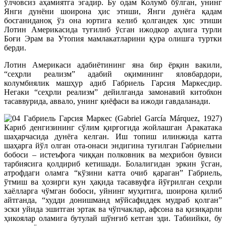
ўлчовсиз аҳамиятга эгадир. Бу одам Колумб бўлган, унинг
Янги дунёни шоирона ҳис этиши, Янги дунёга қадам
босганиданоқ ўз она юртига келиб қолгандек ҳис этиши
Лотин Америкасида туғилиб ўсган ижодкор аҳлига турли
Боғи Эрам ва Утопия мамлакатларини қура олишга туртки
берди.
Лотин Америкаси адабиётининг яна бир ёрқин вакили,
“сеҳрли реализм” адабий оқимининг яловбардори,
колумбиялик машҳур адиб Габриель Гарсия Маркесдир.
Негаки “сеҳрли реализм” дейилганда замонавий китобхон
тасаввурида, аввало, унинг қиёфаси ва ижоди гавдаланади.
Габриель Гарсия Маркес (Gabriel García Márquez, 1927)
Кариб денгизининг сўлим қирғогида жойлашган Аракатака
шаҳарчасида дунёга келган. Иш топиш илинжида катта
шаҳарга йўл олган ота-онаси эндигина туғилган Габриельни
бобоси – истеъфога чиққан полковник ва меҳрибон бувиси
тарбиясига қолдириб кетишади. Болалигидан эркин ўсган,
атрофдаги оламга “кўзини катта очиб қараган” Габриель,
ўтмиш ва ҳозирги кун ҳақида тасаввуфга йўғрилган сеҳрли
хаёлларга чўмган бобоси, уйнинг муҳитига, шоирона қилиб
айтганда, “худди донишманд мўйсафиддек мудраб қолган”
эски уйида эшитган эртак ва чўпчаклар, афсона ва қизиқарли
ҳикоялар оламига бутулай шўнғиб кетган эди. Табиийки, бу