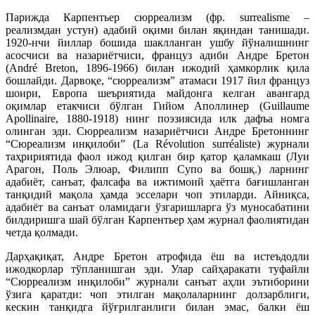
Парижда Карпентьер сюрреализм (фр. surrealisme –
реализмдан устун) адабий оқими билан яқиндан танишади.
1920-нчи йиллар бошида шаклланган ушбу йўналишнинг
асосчиси ва назариётчиси, француз адиби Андре Бретон
(André Breton, 1896-1966) билан ижодий ҳамкорлик қила
бошлайди. Дарвоқе, “сюрреализм” атамаси 1917 йил француз
шоири, Европа шеъриятида майдонга келган авангард
оқимлар етакчиси бўлган Гийом Аполлинер (Guillaume
Apollinaire, 1880-1918) нинг поэзиясида илк дафъа номга
олинган эди. Сюрреализм назариётчиси Андре Бретоннинг
“Сюреализм инқилоби” (La Révolution surréaliste) журнали
таҳририятида фаол ижод қилган бир қатор қаламкаш (Луи
Арагон, Поль Элюар, Филипп Супо ва бошқ.) ларнинг
адабиёт, санъат, фалсафа ва ижтимоий ҳаётга бағишланган
танқидий мақола ҳамда эсселари чоп этиларди. Айниқса,
адабиёт ва санъат оламидаги ўзгаришларга ўз муносабатини
билдиришга шай бўлган Карпентьер ҳам журнал фаолиятидан
четда қолмади.
Дарҳақиқат, Андре Бретон атрофида ёш ва истеъдодли
ижодкорлар тўпланишган эди. Улар сайҳаракати туфайли
“Сюрреализм инқилоби” журнали санъат аҳли эътиборини
ўзига қаратди: чоп этилган мақолаларнинг долзарблиги,
кескин танқидга йўғрилганлиги билан эмас, балки ёш