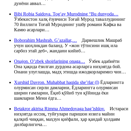
дунёни аввал…
Bibi Robia Saidova. Tog‘ay Murodning “Bu dunyoda…
Ўзбекистон халқ ёзувчиси Тоғай Мурод таваллудининг
70 йиллиги Тоғай Муроднинг ушбу романи Кафка ва
Камю асарлари…
Boborahim Mashrab. G’azallar,…
Дарвешлик Машраб
учун шоҳликдан баланд. У «жон тўтисини ишқ ила
сарбоз этай деб», жандани кийиб…
Onajon. O’zbek shoirlarining onaga…
Ўзбек адабиёти
Она ҳақида ёзилган дурдона асарларга ниҳоятда бой.
Онани улуғлашда, мадҳ этишда ижодкорларимиз чин…
Xurshid Davron. Muhabbat haqida she’rlar (I)
Ёдларингга
олурмисан сирли дамларни, Ёдларингга олурмисан
ширин ғамларни, Ёқиб қўйиб тун қўйнида ёки
шамларни Мени ёдга…
Betakror aktrisa Rimma Ahmedovaga bag’ishlov.
Истараси
ниҳоятда иссиқ, туйғулари паришон юзига майин
қалқиб чиққан, маҳзун қиёфали, ҳар қандай ҳолдаям
дилбарлигича…