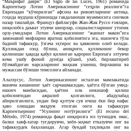
“Маърифат даври” (El Siglo de las Luces, 1961) романида
Карпентьер Лотин Америкасининг “сеҳрли реаллиги”га
Европадан “кўчирилган” афсона ва ривоятларнинг антиқа,
гоҳида мудҳиш кўринишда гавдаланиши муаммосига синчков
назар ташлайди. Француз файласуфи Жан-Жак Руссо ғоялари,
инқилобга даъват этувчи шиорлар, социалистларнинг утопик
орзу-умидлари Лотин Америкасининг “жаннат макон”ига
замонавий мифларни яратиш қобилиятига эга, ишончга тўла
бадиий тафаккур, ўзгача эҳтирос ва ҳаяжонни олиб келади.
Қулликдан озод бўлиш, аниқроғи, қулликнинг бекор
қилиниши ҳақида қабул қилинган қарорни Европага элтувчи
кема ушбу фоний дунёда қўшиб, улаб, бирлаштириб
бўлмайдиган нарсаларнинг маҳкам уланиш, бирлашиш ва
мужассам бўлиши тимсолига айланади.
Алалхусус, Лотин Америкасининг исталган мамлакатида
яшовчи кишининг ҳаёт сарчашмасидан, ҳаётга бўлган умид-
ишонч манбасидан, ҳаётни илк инкишоф қилиш
қобилиятидан ажралиб қолганлиги, абадулабад
айирилганлиги, ундан бир қултум сув ичиш ёки бир нафас
ҳаво олишдан маҳрум этилган онги ва тафаккури
Карпентьернинг “Усулнинг нотўғрилиги” (El recurso del
Método, 1974) романида фақат инқирозга юз тутишдек эмас,
балки хавф-хатар туғдирувчи, зиён-заҳмат етказувчи онг ва
тафаккурдек баҳоланади. Агар бундай таҳлиқали онг ва