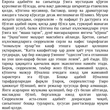
Европа адабиёти ва санъатида ўзига мустаҳкам қўрғон
қуролмаган бўлсада, анча вақт давомида шеъриятда етакчилик
қилди, кўпгина мусаввир, бастакор, шоир ва драматурглар
ижодига таъсир кўрсатди десак янглишмаган бўламиз. Муҳим
жиҳати шундаки, сюрреализм – бу нафақат ўз дастурига эга
бўлган адабий оқим, қисқа давр бўлса ҳам, гуркираб яшнаган
бадиий услуб, балки кўпгина ёш санъат иҳлосмандлари учун
ўзига хос “яшаш тарзи”, дунё манзараларини янгича “кўриш”
ва “ўқиш”нинг маҳорат мактабига айланди. Бретон, санъат
иҳлосмандларига сюрреализм сирли ва нафис таърифлаган
“номаълум ерлар”ни кашф этишга ҳаракат қилишни
уқтираркан, “Катта кашфиётлар ҳар доим ҳаёт учун таҳлика
туғдиради, ҳар бир ижодкор ўзининг “одиссея”сига отланиши
ва уни шон-шараф билан адо этиши лозим”, деб ёзади. Шу
тариқа ҳақиқатга қанчалик яқин эканлигини намоён этади.
Бироқ, сюрреализм, таъбир жоиз бўлса, жамоавий ҳодиса,
кўпинча мазкур йўналиш ичидаги ижод ҳам жамоавий
характерга эга бўлди. Бошқа адабий йўналиш
тарафдорларидан фарқли ўлароқ, сюрреалистлар ўзаро
ҳамжиҳат бўлишиб, янги режалар хусусида фикр алмашади.
Янги асарларни муҳокама қилишиб, бир сўз билан айтганда,
маслакдош бўлиб, биргаликда ижод қилган эдилар.
Сюрреализм аста-секин адабиёт доирасидан чиқиб,
санъатнинг бошқа турларига, хусусан рангтасвирда муқим
яшаб қолди.