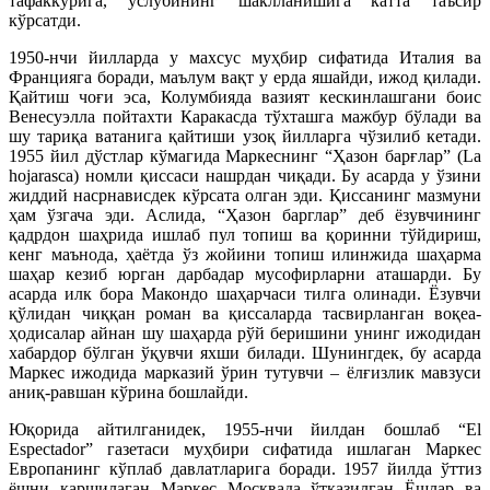
тафаккурига, услубининг шаклланишига катта таъсир
кўрсатди.
1950-нчи йилларда у махсус муҳбир сифатида Италия ва
Францияга боради, маълум вақт у ерда яшайди, ижод қилади.
Қайтиш чоғи эса, Колумбияда вазият кескинлашгани боис
Венесуэлла пойтахти Каракасда тўхташга мажбур бўлади ва
шу тариқа ватанига қайтиши узоқ йилларга чўзилиб кетади.
1955 йил дўстлар кўмагида Маркеснинг “Ҳазон барғлар” (La
hojarasca) номли қиссаси нашрдан чиқади. Бу асарда у ўзини
жиддий насрнависдек кўрсата олган эди. Қиссанинг мазмуни
ҳам ўзгача эди. Аслида, “Ҳазон барглар” деб ёзувчининг
қадрдон шаҳрида ишлаб пул топиш ва қоринни тўйдириш,
кенг маънода, ҳаётда ўз жойини топиш илинжида шаҳарма
шаҳар кезиб юрган дарбадар мусофирларни аташарди. Бу
асарда илк бора Макондо шаҳарчаси тилга олинади. Ёзувчи
қўлидан чиққан роман ва қиссаларда тасвирланган воқеа-
ҳодисалар айнан шу шаҳарда рўй беришини унинг ижодидан
хабардор бўлган ўқувчи яхши билади. Шунингдек, бу асарда
Маркес ижодида марказий ўрин тутувчи – ёлғизлик мавзуси
аниқ-равшан кўрина бошлайди.
Юқорида айтилганидек, 1955-нчи йилдан бошлаб “El
Espectador” газетаси муҳбири сифатида ишлаган Маркес
Европанинг кўплаб давлатларига боради. 1957 йилда ўттиз
ёшни қаршилаган Маркес Москвада ўтказилган Ёшлар ва