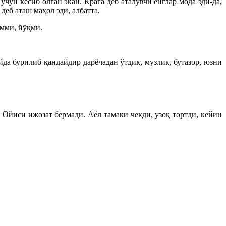
чун кесиб олган экан. Крага деб аталувчи енглар мода эди-да,
еб аташ маҳол эди, албатта.
имми, йўқми.
да бурилиб қандайдир дарёчадан ўтдик, музлик, бутазор, юзни
 Ойиси ижозат бермади. Аёл тамаки чекди, узоқ тортди, кейин