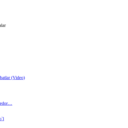
alar
atlar (Video)
 bedor…
o`l