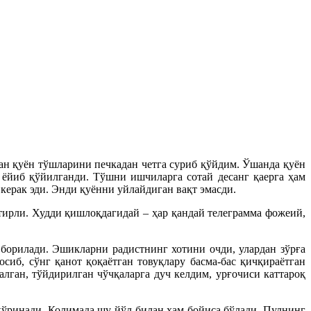
ан қуён тўшларини печкадан четга суриб қўйдим. Ўшанда қуён
 ёйиб қўйилганди. Тўшни ишчиларга сотай десанг қаерга ҳам
 керак эди. Энди қуённи уйлайдиган вақт эмасди.
тирли. Худди қишлоқдагидай – ҳар қандай телеграмма фожеий,
 борилади. Эшикларни радистнинг хотини очди, улардан зўрға
иб, сўнг қанот қоқаётган товуқлару басма-бас қичқираётган
алган, тўйдирилган чўчқаларга дуч келдим, урғочиси каттароқ
 кўринади. Колимада шу йўл билан ҳам бойиса бўлади. Пулнинг