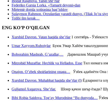
Ibodat Rajabova. Yangi she’rlar
Federiko Garsia Lorka. «Tamarit devoni»dan
Mirtemir domla xotirasiga bag’ishlov
Sulaymon Rahmon. Orzulardan yaratdi dunyo. (Tilak Jo’ra siyrati
Tolibi ilm kerak…
ENG KO’P O’QILGAN
Xurshid Davron. Vatan haqida she’rlar
1 сентябрь - Ўзбекис
Umar Xayyom.Ruboiylar
Буюк Умар Хайём таваллудининг 
Boborahim Mashrab. G’azallar,…
Дарвешлик Машраб учун ш
Mirzohid Muzaffar. Hechlik va Hellados. Esse
Тил нимага им
Onajon. O’zbek shoirlarining onaga…
Ўзбек адабиёти Она ҳ
Xurshid Davron. Muhabbat haqida she’rlar (I)
Ёдларингга ол
Guljamol Asqarova. She’rlar.
Шоир қачон шеър ёзади? Шу с
Bibi Robia Saidova. Tog‘ay Murodning “Bu dunyoda…
Ўзбек