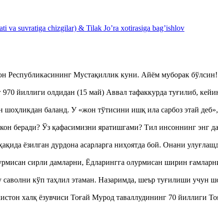
 va suvratiga chizgilar) & Tilak Jo’ra xotirasiga bag’ishlov
тон Республикасининг Мустақиллик куни. Айём муборак бўлси
970 йиллиги олдидан (15 май) Аввал тафаккурда туғилиб, кейи
оҳликдан баланд. У «жон тўтисини ишқ ила сарбоз этай деб
кон беради? Ўз қафасимизни яратишгами? Тил инсоннинг энг д
ақида ёзилган дурдона асарларга ниҳоятда бой. Онани улуғла
урмисан сирли дамларни, Ёдларингга олурмисан ширин ғамларн
аволни кўп таҳлил этаман. Назаримда, шеър туғилиши учун 
истон халқ ёзувчиси Тоғай Мурод таваллудининг 70 йиллиги 