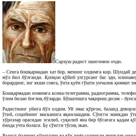
Сархуш радист эшигимни очди.
– Сенга бошқармадан хат бор, менинг олдимга кир. Шундай д
мўл йил бўлганди. Қопқон қўйиб улгурсанг бас эди, илинав
борардинг, энг яхши совға, ўнта қуён гўшти унчалик қиммат э
Бошқармадан номимга ксива-телеграмма, радиограмма, телефо
ўлим билан боғлиқ бўларди. Бўшатишга чақириш десам – бунга
Радистнинг уйига йўл олдим. Уй эмас қўрғон, баланд деворл
ўтиб, соҳибнинг масканига яқинлашдим. Сўнгги эшикдан ўти
хўрозлар орасидан эгилиб, суқилиб яна бир бўсағага қадам қ
ёнида учта боласи. Бу сўнгги тўсиқ экан.
Радист бодринг кўчатлари ва кўк пиёз солинган яшиклар орас