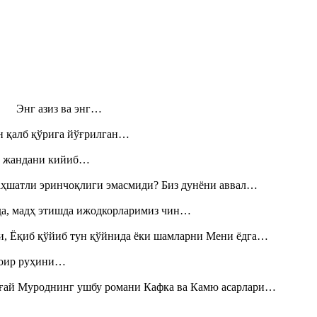
н! Энг азиз ва энг…
н қалб қўрига йўғрилган…
», жандани кийиб…
аҳшатли эринчоқлиги эмасмиди? Биз дунёни аввал…
шда, мадҳ этишда ижодкорларимиз чин…
и, Ёқиб қўйиб тун қўйнида ёки шамларни Мени ёдга…
шоир руҳини…
Тоғай Муроднинг ушбу романи Кафка ва Камю асарлари…