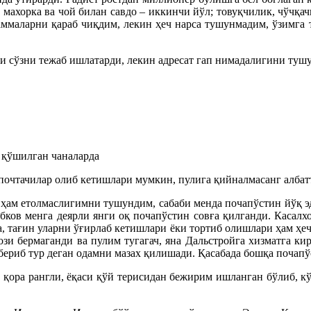
; махорка ва чой билан савдо – иккинчи йўл; товуқчилик, чўчқа
граммаларни қараб чиқдим, лекин ҳеч нарса тушунмадим, ўзимг
аси сўзни тежаб ишлатарди, лекин адресат гап нимадалигини тушу
 қўшилган чаналарда
почтачилар олиб кетишлари мумкин, пулига қийналмасанг албатт
а ҳам етолмаслигимни тушундим, сабаби менда почапўстин йўқ э
ков менга деярли янги оқ почапўстин совға қилганди. Касалх
а, тағин уларни ўғирлаб кетишлари ёки тортиб олишлари ҳам ҳ
и бермаганди ва пулим тугагач, яна Дальстройга хизматга кир
ериб тур деган одамни мазах қилишади. Қасабада бошқа почапў
 қора рангли, ёқаси қўй терисидан бежирим ишланган бўлиб, кў