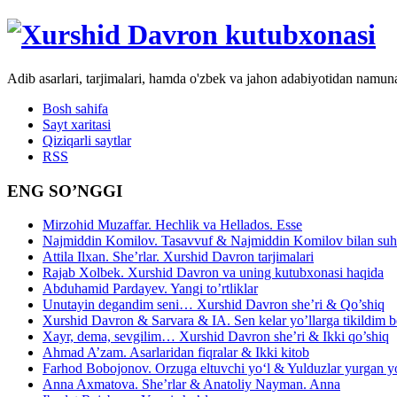
Adib asarlari, tarjimalari, hamda o'zbek va jahon adabiyotidan namun
Bosh sahifa
Sayt xaritasi
Qiziqarli saytlar
RSS
ENG SO’NGGI
Mirzohid Muzaffar. Hechlik va Hellados. Esse
Najmiddin Komilov. Tasavvuf & Najmiddin Komilov bilan suhb
Attila Ilxan. She’rlar. Xurshid Davron tarjimalari
Rajab Xolbek. Xurshid Davron va uning kutubxonasi haqida
Abduhamid Pardayev. Yangi to’rtliklar
Unutayin degandim seni… Xurshid Davron she’ri & Qo’shiq
Xurshid Davron & Sarvara & IA. Sen kelar yo’llarga tikildim
Xayr, dema, sevgilim… Xurshid Davron she’ri & Ikki qo’shiq
Ahmad A’zam. Asarlaridan fiqralar & Ikki kitob
Farhod Bobojonov. Orzuga eltuvchi yo‘l & Yulduzlar yurgan y
Anna Axmatova. She’rlar & Anatoliy Nayman. Anna