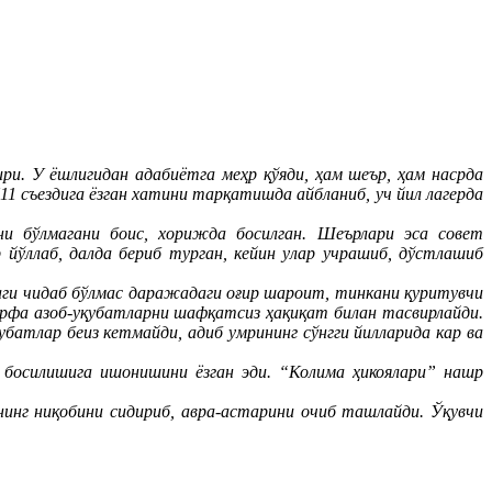
ри. У ёшлигидан адабиётга меҳр қўяди, ҳам шеър, ҳам насрда
1 съездига ёзган хатини тарқатишда айбланиб, уч йил лагерда
они бўлмагани боис, хорижда босилган. Шеърлари эса совет
йўллаб, далда бериб турган, кейин улар учрашиб, дўстлашиб
даги чидаб бўлмас даражадаги оғир шароит, тинкани қуритувчи
урфа азоб-уқубатларни шафқатсиз ҳақиқат билан тасвирлайди.
атлар беиз кетмайди, адиб умрининг сўнгги йилларида кар ва
босилишига ишонишини ёзган эди. “Колима ҳикоялари” нашр
нг ниқобини сидириб, авра-астарини очиб ташлайди. Ўқувчи