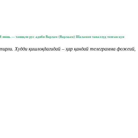
8 июнь — таниқли рус адиби Варлам (Варлаам) Шаламов таваллуд топган кун
тирли. Худди қишлоқдагидай – ҳар қандай телеграмма фожеий,