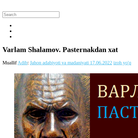
Varlam Shalamov. Pasternakdan xat
Muallif
Adib
:
Jahon adabiyoti va madaniyati
17.06.2022
izoh yo'q