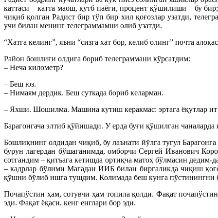
каттаси – катта маош, қутб паёги, процент қўшилиши – бу бир
чиқиб қолган Радист бир тўп бир хил қоғозлар узатди, теле
учи билан менинг телеграммамни олиб узатди.
“Хатга келинг”, яъни “сизга хат бор, келиб олинг” почта алоқ
Район бошлиғи олдига бориб телеграммани кўрсатдим:
– Неча километр?
– Беш юз.
– Нимаям дердик. Беш суткада бориб келарман.
– Яхши. Шошилма. Машина кутиш керакмас: эртага ёқутлар ит
Барагонгача элтиб қўйишади. У ерда буғи қўшилган чаналарда 
Бошлиқнинг олдидан чиқиб, бу лаънати йўлга тугул Барагонг
бурун лагердан бўшаганимда, омборчи Сергей Иванович Короб
сотгандим – қитъага кетишда ортиқча матоҳ бўлмасин дедим-д
– кадрлар бўлими Магадан ИИБ билан биргаликда чиқиш қоғоз
қўшни бўлиб ишга тушдим. Колимада беш кунга пўстинингни б
Почапўстин ҳам, сотувчи ҳам топила қолди. Фақат почапўстин
эди. Фақат ёқаси, кенг енглари бор эди.