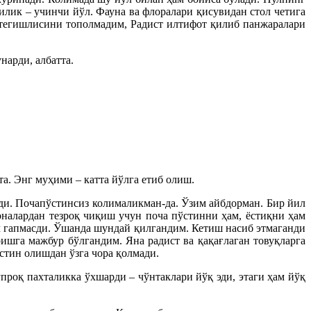
чилик – учинчи йўл. Фауна ва флоралари қисувидан стол четига
а тегишлисини тополмадим, Радист илтифот қилиб панжаралари
нарди, албатта.
а. Энг муҳими – катта йўлга етиб олиш.
ди. Почапўстинсиз колималикман-да. Ўзим айбдорман. Бир йил
оналардан тезроқ чиқиш учун поча пўстинни ҳам, ёстиқни ҳам
еч гапмасди. Ўшанда шундай қилгандим. Кетиш насиб этмаганди
ишга мажбур бўлгандим. Яна радист ва қақағлаган товуқларга
стин олишдан ўзга чора қолмади.
проқ пахталикка ўхшарди – чўнтаклари йўқ эди, этаги ҳам йўқ