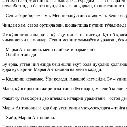
– Нима бало, этагини кесганмисан? – сўрадим лагер назоратчи
почапўстиндан бешта шундай крага чиқаркан, иккитасининг нар
– Сенга барибир эмасми. Мен почапўстин сотаяпман. Беш юз сў
Чиндан ҳам, савол ортиқча эди, шоша-пиша пулини тўладим-да
Ит қўшилган чана, қора кўз ёқутнинг тик нигоҳи. Қотиб қолг
чимчиловчи шамоллар. Лекин менинг ҳаммаёғим ўралган, бекик
– Марья Антоновна, мени олиб кетишармикан?
– Олиб кетишади.
Бу ерда, ўтган йил ёзида беш ёшли ёқут бола йўқолиб қолган
қора кўзларини Марья Антоновна ва менга қадади:
– Қидириш керакмас. Ўзи келади. Адашиб кетмайди. Бу – унинг
Мана, қўнғироғини жиринглатганча буғилар ҳам келиб қолди, ч
Фақат бу таёқ хорей деб аталади, итларни урадигани – остол де
Марья Антоновнага ҳар бир ўткинчини узоқ-узоқларга – тайга 
– Хайр, Мария Антоновна.