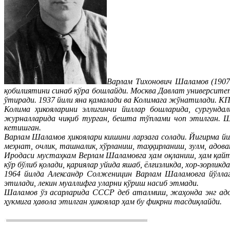
Варлам Тихонович Шаламов (1907–
қобилиятини синаб кўра бошлайди. Москва Давлат университет
ўтиради. 1937 йили яна қамалади ва Колимага жўнатилади. КП
Колима ҳикояларини эллигинчи йиллар бошларида, сургунда
журналларида чиқиб турган, бешта тўплами чоп этилган. Ше
кетишган.
Варлам Шаламов ҳикоялари кишини ларзага солади. Йигирма йи
меҳнат, очлик, ташналик, хўрланиш, таҳқирланиш, зулм, адо
Иродаси мустаҳкам Верлам Шаламовга ҳам оқланиш, ҳам қайти
кўр бўлиб қолади, қариялар уйида яшаб, ёлғизликда, хор-зорликд
1964 йилда Александр Солженицин Варлам Шаламовга йўллаг
этилади, лекин муаллифга уларни кўриш насиб этмади.
Шаламов ўз асарларида СССР деб аталмиш, жаҳонда энг адо
ҳукмига ҳавола этилган ҳикоялар ҳам бу фикрни тасдиқлайди.