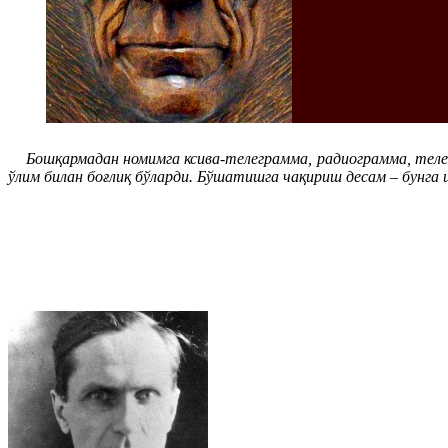
Бошқармадан номимга ксива-телеграмма, радиограмма, телефо
ўлим билан боғлиқ бўларди. Бўшатишга чақириш десам – бунга 