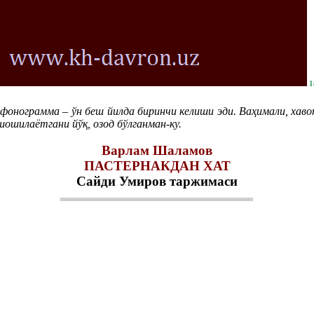
1
нограмма – ўн беш йилда биринчи келиши эди. Ваҳимали, хаво
шошилаётгани йўқ, озод бўлганман-ку.
Варлам Шаламов
ПАСТЕРНАКДАН ХАТ
Сайди Умиров таржимаси