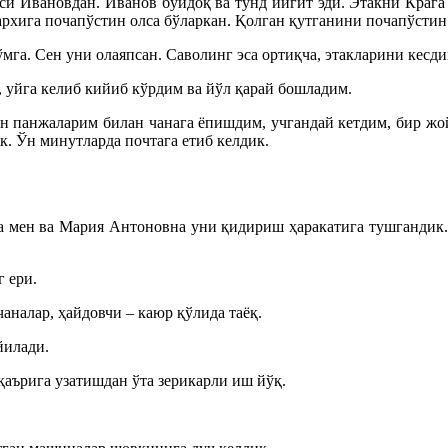
си Ивановдан. Иванов бўйдоқ ва тунд йигит эди. Этакни Крага у
хига почапўстин олса бўларкан. Қолган қутганини почапўстин д
мга. Сен уни олаяпсан. Саволинг эса ортиқча, этакларини кесд
, уйга келиб кийиб кўрдим ва йўл қарай бошладим.
ан панжаларим билан чанага ёпишдим, учгандай кетдим, бир жой
. Ўн минутларда почтага етиб келдик.
да мен ва Мария Антоновна уни қидириш ҳаракатига тушгандик.
 ери.
аналар, ҳайдовчи – каюр қўлида таёқ.
йилади.
қаърига узатишдан ўта зерикарли иш йўқ.