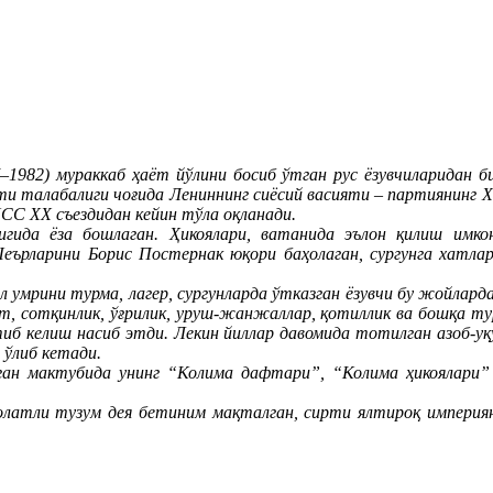
1982) мураккаб ҳаёт йўлини босиб ўтган рус ёзувчиларидан би
и талабалиги чоғида Лениннинг сиёсий васияти – партиянинг Х1
СС ХХ съездидан кейин тўла оқланади.
лигида ёза бошлаган. Ҳикоялари, ватанида эълон қилиш имк
ърларини Борис Постернак юқори баҳолаган, сургунга хатлар 
л умрини турма, лагер, сургунларда ўтказган ёзувчи бу жойлар
ват, сотқинлик, ўғрилик, уруш-жанжаллар, қотиллик ва бошқа т
б келиш насиб этди. Лекин йиллар давомида тотилган азоб-уқуб
а ўлиб кетади.
ан мактубида унинг “Колима дафтари”, “Колима ҳикоялари” 
латли тузум дея бетиним мақталган, сирти ялтироқ империяни