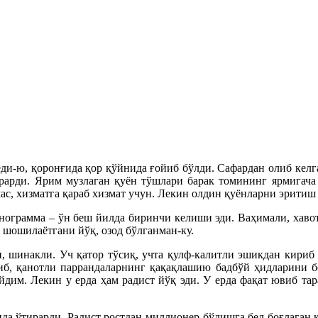
еди-ю, қоронғида қор қўйнида ғойиб бўлди. Сафардан олиб келг
ерарди. Ярим музлаган қуён тўшлари барак томининг ярмигача
мас, хизматга қараб хизмат учун. Лекин олдин қуёнларни эритиш
нограмма – ўн беш йилда биринчи келиши эди. Ваҳимали, хаво
 шошилаётгани йўқ, озод бўлганман-ку.
и, шинакли. Уч қатор тўсиқ, учта қулф-калитли эшикдан кириб
б, қанотли паррандаларнинг қақақлашию бадбўй ҳидларини бос
ўйдим. Лекин у ерда ҳам радист йўқ эди. У ерда фақат ювиб тар
ида ўтирарди. Радист ростдан миллионер бўлишга бел боғлаган