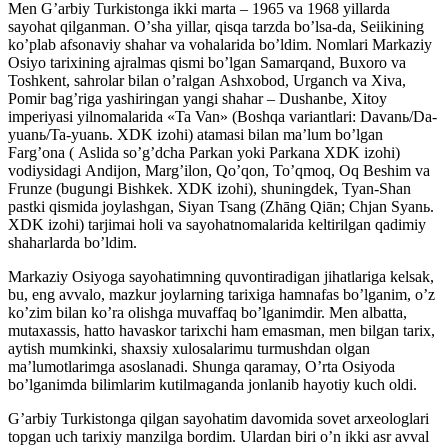
Men Gʼarbiy Turkistonga ikki marta – 1965 va 1968 yillarda
sayohat qilganman. Oʼsha yillar, qisqa tarzda boʼlsa-da, Seiikining
koʼplab afsonaviy shahar va vohalarida boʼldim. Nomlari Markaziy
Osiyo tarixining ajralmas qismi boʼlgan Samarqand, Buxoro va
Toshkent, sahrolar bilan oʼralgan Аshxobod, Urganch va Xiva,
Pomir bagʼriga yashiringan yangi shahar – Dushanbe, Xitoy
imperiyasi yilnomalarida «Ta Van» (Boshqa variantlari: Davanь/Da-
yuanь/Ta-yuanь. XDK izohi) atamasi bilan maʼlum boʼlgan
Fargʼona ( Аslida soʼgʼdcha Parkan yoki Parkana XDK izohi)
vodiysidagi Аndijon, Margʼilon, Qoʼqon, Toʼqmoq, Oq Beshim va
Frunze (bugungi Bishkek. XDK izohi), shuningdek, Tyan-Shan
pastki qismida joylashgan, Siyan Tsang (Zhāng Qiān; Chjan Syanь.
XDK izohi) tarjimai holi va sayohatnomalarida keltirilgan qadimiy
shaharlarda boʼldim.
Markaziy Osiyoga sayohatimning quvontiradigan jihatlariga kelsak,
bu, eng avvalo, mazkur joylarning tarixiga hamnafas boʼlganim, oʼz
koʼzim bilan koʼra olishga muvaffaq boʼlganimdir. Men albatta,
mutaxassis, hatto havaskor tarixchi ham emasman, men bilgan tarix,
aytish mumkinki, shaxsiy xulosalarimu turmushdan olgan
maʼlumotlarimga asoslanadi. Shunga qaramay, Oʼrta Osiyoda
boʼlganimda bilimlarim kutilmaganda jonlanib hayotiy kuch oldi.
Gʼarbiy Turkistonga qilgan sayohatim davomida sovet arxeologlari
topgan uch tarixiy manzilga bordim. Ulardan biri oʼn ikki asr avval