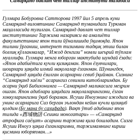
Самарқанд давлат чет тиллар институти талабаси
Гулмира Бобуровна Сатторова 1997 йил 5 апрель куни
Самарқанд вилоятининг Самарқанд туманидаги Туркман
маҳалласида туғилган. Самарқанд давлат чет тиллар
институтининг Таржима назарияси ва амалиёти
факультетининг япон тили йўналишида ўқимоқда. Япон
тилини ўрганиш, интернет тизимини тадқиқ этиш билан
боғлиқ қўлланмалар, “Ижод денгизи” номли шеърий тўплам
муаллифи. Гулмира менга юборган мактубида шундай ёзади:
«Япон адабиётига кучли қизиқаман. Япон ёзувчилари,
шоирлари ҳақида илмий мақолалар ёзганман. Шунингдек,
Самарқанд ҳақида ёзилган асарларни севиб ўқийман. Сизнинг
“Самарқанд хаёли” асарингиз севимли китобларимдан. Бу
асарни ўқиб Бибихонимга — Самарқанд маликасига меҳрим
ошган. Япон адиблари ҳақидаги мақолаларингизни, ёзган
хоккуларингизни ўқиб бораман. Ясуши Иноуэнинг ижодига ва
унинг асарларига Сиз берган эълондан кейин кучли қизиқиб
қолдим (
Бу мана бу саҳифада
). Вақт ўтиб адибнинг япон
тилида «西域物語 Сеиики моногатари» — «Самарқанд
атрофига саёҳат» асарини таржима қила бошладим. Сизга
Ясуши Иноуэ ҳақиа ёзганларимни, таржимамнинг кириш
қисмини юборяпман…»