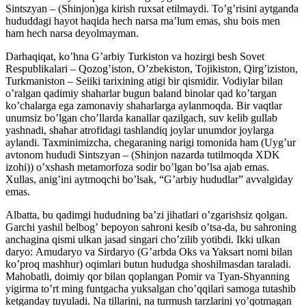
Sintszyan – (Shinjon)ga kirish ruxsat etilmaydi. Toʼgʼrisini aytganda
hududdagi hayot haqida hech narsa maʼlum emas, shu bois men
ham hech narsa deyolmayman.
Darhaqiqat, koʼhna Gʼarbiy Turkiston va hozirgi besh Sovet
Respublikalari – Qozogʼiston, Oʼzbekiston, Tojikiston, Qirgʼiziston,
Turkmaniston – Seiiki tarixining atigi bir qismidir. Vodiylar bilan
oʼralgan qadimiy shaharlar bugun baland binolar qad koʼtargan
koʼchalarga ega zamonaviy shaharlarga aylanmoqda. Bir vaqtlar
unumsiz boʼlgan choʼllarda kanallar qazilgach, suv kelib gullab
yashnadi, shahar atrofidagi tashlandiq joylar unumdor joylarga
aylandi. Taxminimizcha, chegaraning narigi tomonida ham (Uygʼur
avtonom hududi Sintszyan – (Shinjon nazarda tutilmoqda XDK
izohi)) oʼxshash metamorfoza sodir boʼlgan boʼlsa ajab emas.
Xullas, anigʼini aytmoqchi boʼlsak, “Gʼarbiy hududlar” avvalgiday
emas.
Аlbatta, bu qadimgi hududning baʼzi jihatlari oʼzgarishsiz qolgan.
Garchi yashil belbogʼ bepoyon sahroni kesib oʼtsa-da, bu sahroning
anchagina qismi ulkan jasad singari choʼzilib yotibdi. Ikki ulkan
daryo: Аmudaryo va Sirdaryo (Gʼarbda Oks va Yaksart nomi bilan
koʼproq mashhur) oqimlari butun hududga shoshilmasdan taraladi.
Mahobatli, doimiy qor bilan qoplangan Pomir va Tyan-Shyanning
yigirma toʼrt ming funtgacha yuksalgan choʼqqilari samoga tutashib
ketganday tuyuladi. Na tillarini, na turmush tarzlarini yoʼqotmagan