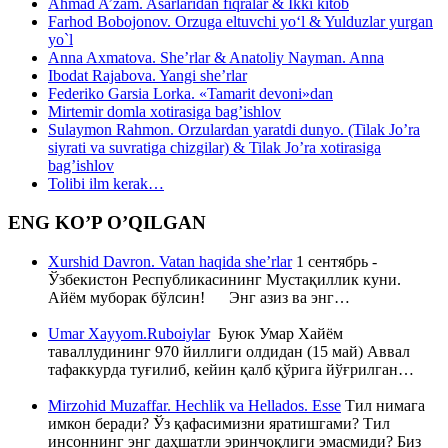
Ahmad A’zam. Asarlaridan fiqralar & Ikki kitob
Farhod Bobojonov. Orzuga eltuvchi yo‘l & Yulduzlar yurgan
yo`l
Anna Axmatova. She’rlar & Anatoliy Nayman. Anna
Ibodat Rajabova. Yangi she’rlar
Federiko Garsia Lorka. «Tamarit devoni»dan
Mirtemir domla xotirasiga bag’ishlov
Sulaymon Rahmon. Orzulardan yaratdi dunyo. (Tilak Jo’ra
siyrati va suvratiga chizgilar) & Tilak Jo’ra xotirasiga
bag’ishlov
Tolibi ilm kerak…
ENG KO’P O’QILGAN
Xurshid Davron. Vatan haqida she’rlar
1 сентябрь -
Ўзбекистон Республикасининг Мустақиллик куни.
Айём муборак бўлсин! Энг азиз ва энг…
Umar Xayyom.Ruboiylar
Буюк Умар Хайём
таваллудининг 970 йиллиги олдидан (15 май) Аввал
тафаккурда туғилиб, кейин қалб қўрига йўғрилган…
Mirzohid Muzaffar. Hechlik va Hellados. Esse
Тил нимага
имкон беради? Ўз қафасимизни яратишгами? Тил
инсоннинг энг даҳшатли эринчоқлиги эмасмиди? Биз