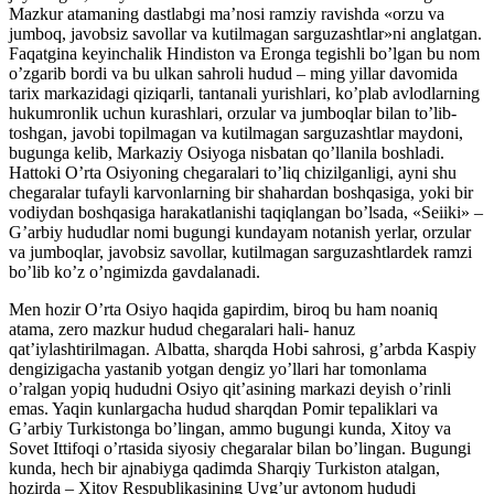
Mazkur atamaning dastlabgi maʼnosi ramziy ravishda «orzu va
jumboq, javobsiz savollar va kutilmagan sarguzashtlar»ni anglatgan.
Faqatgina keyinchalik Hindiston va Eronga tegishli boʼlgan bu nom
oʼzgarib bordi va bu ulkan sahroli hudud – ming yillar davomida
tarix markazidagi qiziqarli, tantanali yurishlari, koʼplab avlodlarning
hukumronlik uchun kurashlari, orzular va jumboqlar bilan toʼlib-
toshgan, javobi topilmagan va kutilmagan sarguzashtlar maydoni,
bugunga kelib, Markaziy Osiyoga nisbatan qoʼllanila boshladi.
Hattoki Oʼrta Osiyoning chegaralari toʼliq chizilganligi, ayni shu
chegaralar tufayli karvonlarning bir shahardan boshqasiga, yoki bir
vodiydan boshqasiga harakatlanishi taqiqlangan boʼlsada, «Seiiki» –
Gʼarbiy hududlar nomi bugungi kundayam notanish yerlar, orzular
va jumboqlar, javobsiz savollar, kutilmagan sarguzashtlardek ramzi
boʼlib koʼz oʼngimizda gavdalanadi.
Men hozir Oʼrta Osiyo haqida gapirdim, biroq bu ham noaniq
atama, zero mazkur hudud chegaralari hali- hanuz
qatʼiylashtirilmagan. Аlbatta, sharqda Hobi sahrosi, gʼarbda Kaspiy
dengizigacha yastanib yotgan dengiz yoʼllari har tomonlama
oʼralgan yopiq hududni Osiyo qitʼasining markazi deyish oʼrinli
emas. Yaqin kunlargacha hudud sharqdan Pomir tepaliklari va
Gʼarbiy Turkistonga boʼlingan, ammo bugungi kunda, Xitoy va
Sovet Ittifoqi oʼrtasida siyosiy chegaralar bilan boʼlingan. Bugungi
kunda, hech bir ajnabiyga qadimda Sharqiy Turkiston atalgan,
hozirda – Xitoy Respublikasining Uygʼur avtonom hududi