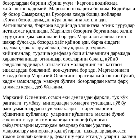
бозорлардан бирини кўриш учун Фарғона водийсида
жойлашган қадимий Марғилон шаҳарига бордим. Водийдаги
бу бозор Самарқанд ва Бухорода ҳамда бошқа жойларда
кўрган бозорларимдан кўра анчагина жонли эди.
Айтишларича, Фарғона водийсида элликтача этник гуруҳлар
истиқомат қилишади. Марғилон бозорига борганимда эллик
гуруҳнинг ҳам вакиллари бор эди. Марғилон аслида тинч
шаҳар бўлса-да, бозорда ҳаёт қайноқ эди, барча ёшдаги
одамлар, эркаклару аёллар, ёшу қарилар, турлича
кийинганлар, турлича қиёфалар бош айланадиган даражада
ҳаракатланишар, эгилишар, овозларини баланд қўйиб
савдолашардилар. Сотилаётган молларнинг энг каттаси
эшаклардан бошланиб, дон-дунгача бор эди. Марғилондаги
мазкур бозор Марказий Осиёнинг юрагида жойлашган бўлиб,
қадим замонларда мавжуд бўлган бозорлардан катта фарқ
қилмаса керак, деб ўйладим.
Марказий Осиёнинг, осмон ёки денгиздан фарқли, тўқ кўк
рангдаги гумбазу миноралари томларга туташади, гўё бу
ранг уммонлардаги сув малаклари
–
сиреналарнинг
қўшиғини куйлагану, уларнинг қўшиғига маҳлиё бўлиб,
саҳронинг турли томонларидан ташриф буюрган
саёҳатчиларни мустаҳкам деворлар билан ўралган,
мадрасалару миноралар қад кўтарган шаҳарлар дарвозаси
томон бошлаб келишар, фақат шу ерга етганда уларни баланд