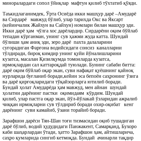
миноралардаги сопол ўйиқлар мафтун қилиб тўхтатиб қўяди.
Таъкидлаганимдек, Ўрта Осиёда икки машҳур дарё
–
Амударё
ва Сирдарё мавжуд бўлиб, улар тарихда Окс ва Яксарт
(кейинчалик Жайхун ва Сайхун) номлари билан машҳур эди.
Икки дарё ҳам чўлга хос дарёлардир. Сирдарёни оқим бўйлаб
тепадан кўрганман, унинг сув ҳажми жуда катта. Шундай
бўлиши ҳам аниқ эди, зеро дарё пахта далаларини
суғорадиган Фарғона водийсидаги сонсиз каналларни
тўлдиради, бироқ кимдир унинг қуйи йўналишларини
кузатса, масалан Қизилқумда томонларда кузатса,
ирмоқлардан сал каттароқдай туюлади. Бунинг сабаби битта:
дарё оқим бўйлаб оқар экан, суви нафақат қуёшнинг қайноқ
нурларида буғланиб боради,кейин эса бепоён саҳронинг ўзига
ва дарё қирғоқларидаги тўқайзорларга ютилиб боради.
Бундай ҳолат Амударёда ҳам мавжуд, мен айнан шундай
ҳолатни дарёнинг пастки оқимидаям кўрдим. Шундай
қилиб, улар пастга оқар экан, йўл-йўлакай ўзларидан ажралиб
чиққан ирмоқларни сув тўлдириб боради охир-оқибат кенг
дарёнинг суви камайиб, ўзани торайиб боради.
Зарафшон дарёси Тян-Шан тоғи тизмасидан оқиб тушадиган
дарё бўлиб, водий ҳудудидаги Панжакент, Самарқанд, Бухоро
каби шаҳарлардан ўтади, ҳатто Зарафшон ҳам, айтишларича,
саҳро қумларида сингиб кетмоқда. Бундай ачинарли тақдир