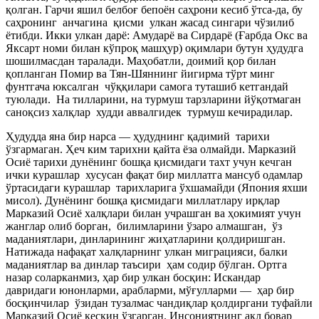
қолган. Гарчи яшил белбоғ бепоён саҳрони кесиб ўтса-да, бу
саҳронинг анчагина қисми улкан жасад сингари чўзилиб
ётибди. Икки улкан дарё: Амударё ва Сирдарё (Ғарбда Окс ва
Яксарт номи билан кўпроқ машҳур) оқимлари бутун ҳудудга
шошилмасдан таралади. Маҳобатли, доимий қор билан
қопланган Помир ва Тян-Шяннинг йигирма тўрт минг
фунтгача юксалган чўққилари самога туташиб кетгандай
туюлади. На тилларини, на турмуш тарзларини йўқотмаган
саноқсиз халқлар худди аввалгидек турмуш кечирадилар.
Ҳудудда яна бир нарса — ҳудуднинг қадимий тарихи
ўзгармаган. Ҳеч ким тарихни қайта ёза олмайди. Марказий
Осиё тарихи дунёнинг бошқа қисмидаги тахт учун кечган
ички курашлар хусусан фақат бир миллатга мансуб одамлар
ўртасидаги курашлар тарихларига ўхшамайди (Япония яхши
мисол). Дунёнинг бошқа қисмидаги миллатлару ирқлар
Марказий Осиё халқлари билан учрашган ва ҳокимият учун
жанглар олиб борган, билимларини ўзаро алмашган, ўз
маданиятлари, динларининг жиҳатларини қолдиришган.
Натижада нафақат халқларнинг улкан миграцияси, балки
маданиятлар ва динлар таъсири ҳам содир бўлган. Ортга
назар соларканмиз, ҳар бир улкан босқин: Искандар
давридаги юнонларми, арабларми, мўғулларми — ҳар бир
босқинчилар ўзидан тузалмас чандиқлар қолдиргани туфайли
Марказий Осиё кескин ўзгарган. Инсониятнинг ақл бовар