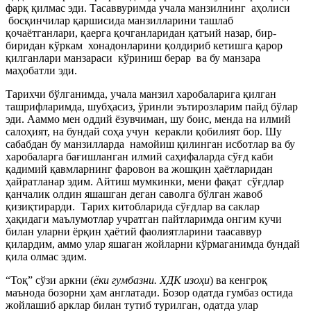
фарқ қилмас эди. Тасаввуримда учала манзилнинг аҳолиси
босқинчилар қаршисида манзилларини ташлаб
қочаётганлари, қаерга қочганларидан қатъий назар, бир-
биридан кўркам хонадонларини қолдириб кетишга қарор
қилганлари манзараси кўриниш берар ва бу манзара
маҳобатли эди.
Тарихчи бўлганимда, учала манзил харобаларига қилган
ташрифларимда, шубҳасиз, ўринли эътирозларим пайд бўлар
эди. Ааммо мен оддий ёзувчиман, шу боис, менда на илмий
салоҳият, на бундай соҳа учун керакли қобилият бор. Шу
сабабдан бу манзилларда намойиш қилинган исботлар ва бу
харобаларга бағишланган илмий саҳифаларда сўғд каби
қадимий қавмларнинг фаровон ва жошқин ҳаётларидан
ҳайратланар эдим. Айтиш мумкинки, мени фақат сўғдлар
қанчалик олдин яшашган деган саволга бўлган жавоб
қизиқтирарди. Тарих китобларида сўғдлар ва саклар
ҳақидаги маълумотлар учратган пайтларимда онгим кучи
билан уларни ёрқин ҳаётий фаолиятларини таасаввур
қилардим, аммо улар яшаган жойларни кўрмаганимда бундай
қила олмас эдим.
“Тоқ” сўзи аркни (
ёки гумбазни. ХДК изоҳи
) ва кенгроқ
маънода бозорни ҳам англатади. Бозор одатда гумбаз остида
жойлашиб арклар билан тутиб турилган, одатда улар