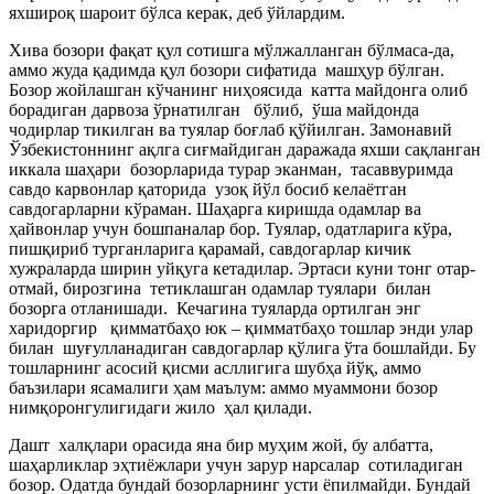
яхшироқ шароит бўлса керак, деб ўйлардим.
Хива бозори фақат қул сотишга мўлжалланган бўлмаса-да,
аммо жуда қадимда қул бозори сифатида машҳур бўлган.
Бозор жойлашган кўчанинг ниҳоясида катта майдонга олиб
борадиган дарвоза ўрнатилган бўлиб, ўша майдонда
чодирлар тикилган ва туялар боғлаб қўйилган. Замонавий
Ўзбекистоннинг ақлга сиғмайдиган даражада яхши сақланган
иккала шаҳари бозорларида турар эканман, тасаввуримда
савдо карвонлар қаторида узоқ йўл босиб келаётган
савдогарларни кўраман. Шаҳарга киришда одамлар ва
ҳайвонлар учун бошпаналар бор. Туялар, одатларига кўра,
пишқириб турганларига қарамай, савдогарлар кичик
хужраларда ширин уйқуга кетадилар. Эртаси куни тонг отар-
отмай, бирозгина тетиклашган одамлар туялари билан
бозорга отланишади. Кечагина туяларда ортилган энг
харидоргир қимматбаҳо юк – қимматбаҳо тошлар энди улар
билан шуғулланадиган савдогарлар қўлига ўта бошлайди. Бу
тошларнинг асосий қисми асллигига шубҳа йўқ, аммо
баъзилари ясамалиги ҳам маълум: аммо муаммони бозор
нимқоронгулигидаги жило ҳал қилади.
Дашт халқлари орасида яна бир муҳим жой, бу албатта,
шаҳарликлар эҳтиёжлари учун зарур нарсалар сотиладиган
бозор. Одатда бундай бозорларнинг усти ёпилмайди. Бундай