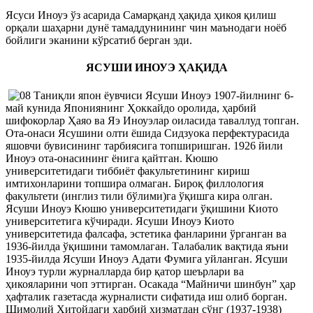
Ясуси Иноуэ ўз асарида Самарқанд ҳақида ҳикоя қилиш
орқали шаҳарни дунё тамаддунининг чин маънодаги ноёб
бойлиги эканини кўрсатиб берган эди.
ЯСУШИ ИНОУЭ ҲАҚИДА
Таниқли япон ёувчиси Ясуши Иноуэ 1907-йилнинг 6-
май кунида Япониянинг Ҳоккайдо оролида, ҳарбий
шифокорлар Ҳаяо ва Яэ Иноуэлар оиласида таваллуд топган.
Ота-онаси Ясушини олти ёшида Сидзуока перфектурасида
яшовчи бувисининг тарбиясига топширишган. 1926 йили
Иноуэ ота-онасининг ёнига қайтган. Кюшю
университетидаги тиббиёт факультетининг кириш
имтихонларини топшира олмаган. Бироқ филлология
факультети (инглиз тили бўлими)га ўқишга кира олган.
Ясуши Иноуэ Кюшю университетидаги ўқишини Киото
университетига кўчиради. Ясуши Иноуэ Киото
университетида фалсафа, эстетика фанларини ўрганган ва
1936-йилда ўқишини тамомлаган. Талабалик вақтида яъни
1935-йилда Ясуши Иноуэ Адати Фумига уйланган. Ясуши
Иноуэ турли журналларда бир қатор шеърлари ва
ҳикояларини чоп эттирган. Осакада “Майничи шинбун” ҳар
ҳафталик газетасда журналисти сифатида иш олиб борган.
Шимолий Хитойдаги ҳарбий ҳизматдан сўнг (1937-1938)