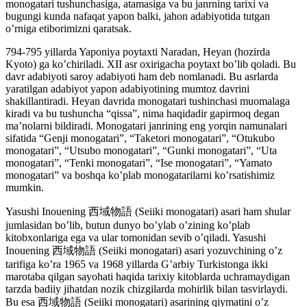
monogatari tushunchasiga, atamasiga va bu janrning tarixi va
bugungi kunda nafaqat yapon balki, jahon adabiyotida tutgan
oʼrniga etiborimizni qaratsak.
794-795 yillarda Yaponiya poytaxti Naradan, Heyan (hozirda
Kyoto) ga koʼchiriladi. XII asr oxirigacha poytaxt boʼlib qoladi. Bu
davr adabiyoti saroy adabiyoti ham deb nomlanadi. Bu asrlarda
yaratilgan adabiyot yapon adabiyotining mumtoz davrini
shakillantiradi. Heyan davrida monogatari tushinchasi muomalaga
kiradi va bu tushuncha “qissa”, nima haqidadir gapirmoq degan
maʼnolarni bildiradi. Monogatari janrining eng yorqin namunalari
sifatida “Genji monogatari”, “Taketori monogatari”, “Otukubo
monogatari”, “Utsubo monogatari”, “Gunki monogatari”, “Uta
monogatari”, “Tenki monogatari”, “Ise monogatari”, “Yamato
monogatari” va boshqa koʼplab monogatarilarni koʼrsatishimiz
mumkin.
Yasushi Inouening 西域物語 (Seiiki monogatari) asari ham shular
jumlasidan boʼlib, butun dunyo boʼylab oʼzining koʼplab
kitobxonlariga ega va ular tomonidan sevib oʼqiladi. Yasushi
Inouening 西域物語 (Seiiki monogatari) asari yozuvchining oʼz
tarifiga koʼra 1965 va 1968 yillarda Gʼarbiy Turkistonga ikki
marotaba qilgan sayohati haqida tarixiy kitoblarda uchramaydigan
tarzda badiiy jihatdan nozik chizgilarda mohirlik bilan tasvirlaydi.
Bu esa 西域物語 (Seiiki monogatari) asarining qiymatini oʼz