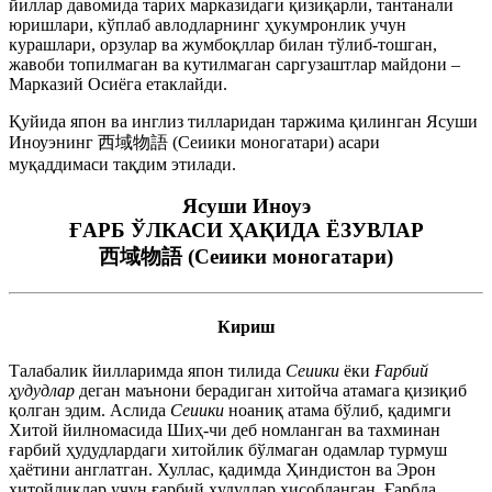
йиллар давомида тарих марказидаги қизиқарли, тантанали
юришлари, кўплаб авлодларнинг ҳукумронлик учун
курашлари, орзулар ва жумбоқллар билан тўлиб-тошган,
жавоби топилмаган ва кутилмаган саргузаштлар майдони –
Марказий Осиёга етаклайди.
Қуйида япон ва инглиз тилларидан таржима қилинган Ясуши
Иноуэнинг 西域物語 (Сеиики моногатари) асари
муқаддимаси тақдим этилади.
Ясуши Иноуэ
ҒАРБ ЎЛКАСИ ҲАҚИДА ЁЗУВЛАР
西域物語 (Сеиики моногатари)
Кириш
Талабалик йилларимда япон тилида
Сеиики
ёки
Ғарбий
ҳудудлар
деган маънони берадиган хитойча атамага қизиқиб
қолган эдим. Аслида
Сеиики
ноаниқ атама бўлиб, қадимги
Хитой йилномасида Шиҳ-чи деб номланган ва тахминан
ғарбий ҳудудлардаги хитойлик бўлмаган одамлар турмуш
ҳаётини англатган. Хуллас, қадимда Ҳиндистон ва Эрон
хитойликлар учун ғарбий ҳудудлар ҳисобланган. Ғарбда