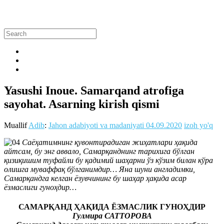
Yasushi Inoue. Samarqand atrofiga
sayohat. Asarning kirish qismi
Muallif
Adib
:
Jahon adabiyoti va madaniyati
04.09.2020
izoh yo'q
Саёҳатимнинг қувонтирадиган жиҳатлари ҳақида
айтсам, бу энг аввало, Самарқанднинг тарихига бўлган
қизиқишим туфайли бу қадимий шаҳарни ўз кўзим билан кўра
олишга муваффақ бўлганимдир… Яна шуни англадимки,
Самарқандга келган ёзувчининг бу шаҳар ҳақида асар
ёзмаслиги гуноҳдир…
САМАРҚАНД ҲАҚИДА ЁЗМАСЛИК ГУНОҲДИР
Гулмира САТТОРОВА