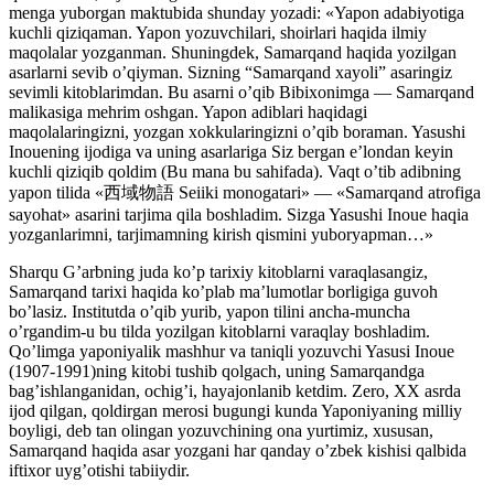
menga yuborgan maktubida shunday yozadi: «Yapon adabiyotiga
kuchli qiziqaman. Yapon yozuvchilari, shoirlari haqida ilmiy
maqolalar yozganman. Shuningdek, Samarqand haqida yozilgan
asarlarni sevib oʼqiyman. Sizning “Samarqand xayoli” asaringiz
sevimli kitoblarimdan. Bu asarni oʼqib Bibixonimga — Samarqand
malikasiga mehrim oshgan. Yapon adiblari haqidagi
maqolalaringizni, yozgan xokkularingizni oʼqib boraman. Yasushi
Inouening ijodiga va uning asarlariga Siz bergan eʼlondan keyin
kuchli qiziqib qoldim (Bu mana bu sahifada). Vaqt oʼtib adibning
yapon tilida «西域物語 Seiiki monogatari» — «Samarqand atrofiga
sayohat» asarini tarjima qila boshladim. Sizga Yasushi Inoue haqia
yozganlarimni, tarjimamning kirish qismini yuboryapman…»
Sharqu Gʼarbning juda koʼp tarixiy kitoblarni varaqlasangiz,
Samarqand tarixi haqida koʼplab maʼlumotlar borligiga guvoh
boʼlasiz. Institutda oʼqib yurib, yapon tilini ancha-muncha
oʼrgandim-u bu tilda yozilgan kitoblarni varaqlay boshladim.
Qoʼlimga yaponiyalik mashhur va taniqli yozuvchi Yasusi Inoue
(1907-1991)ning kitobi tushib qolgach, uning Samarqandga
bagʼishlanganidan, ochigʼi, hayajonlanib ketdim. Zero, XX asrda
ijod qilgan, qoldirgan merosi bugungi kunda Yaponiyaning milliy
boyligi, deb tan olingan yozuvchining ona yurtimiz, xususan,
Samarqand haqida asar yozgani har qanday oʼzbek kishisi qalbida
iftixor uygʼotishi tabiiydir.