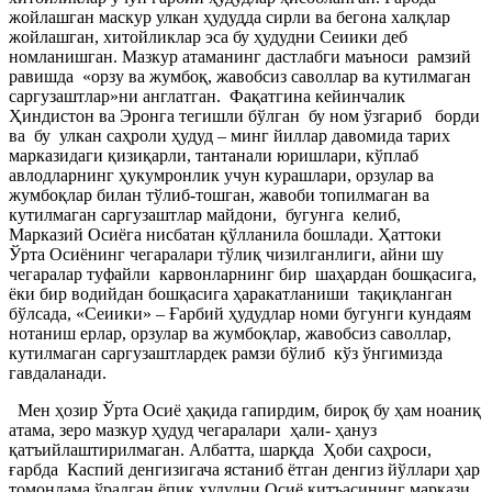
жойлашган маскур улкан ҳудудда сирли ва бегона халқлар
жойлашган, хитойликлар эса бу ҳудудни Сеиики деб
номланишган. Мазкур атаманинг дастлабги маъноси рамзий
равишда «орзу ва жумбоқ, жавобсиз саволлар ва кутилмаган
саргузаштлар»ни англатган. Фақатгина кейинчалик
Ҳиндистон ва Эронга тегишли бўлган бу ном ўзгариб борди
ва бу улкан саҳроли ҳудуд – минг йиллар давомида тарих
марказидаги қизиқарли, тантанали юришлари, кўплаб
авлодларнинг ҳукумронлик учун курашлари, орзулар ва
жумбоқлар билан тўлиб-тошган, жавоби топилмаган ва
кутилмаган саргузаштлар майдони, бугунга келиб,
Марказий Осиёга нисбатан қўлланила бошлади. Ҳаттоки
Ўрта Осиёнинг чегаралари тўлиқ чизилганлиги, айни шу
чегаралар туфайли карвонларнинг бир шаҳардан бошқасига,
ёки бир водийдан бошқасига ҳаракатланиши тақиқланган
бўлсада, «Сеиики» – Ғарбий ҳудудлар номи бугунги кундаям
нотаниш ерлар, орзулар ва жумбоқлар, жавобсиз саволлар,
кутилмаган саргузаштлардек рамзи бўлиб кўз ўнгимизда
гавдаланади.
Мен ҳозир Ўрта Осиё ҳақида гапирдим, бироқ бу ҳам ноаниқ
атама, зеро мазкур ҳудуд чегаралари ҳали- ҳануз
қатъийлаштирилмаган. Албатта, шарқда Ҳоби саҳроси,
ғарбда Каспий денгизигача ястаниб ётган денгиз йўллари ҳар
томонлама ўралган ёпиқ ҳудудни Осиё қитъасининг маркази