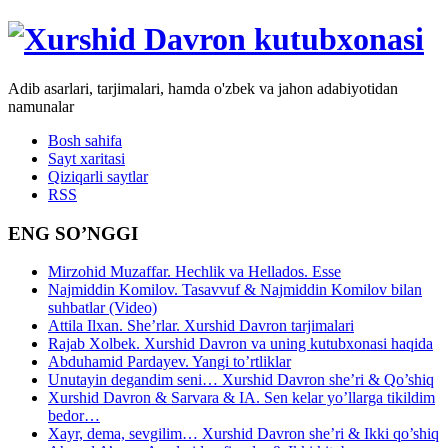
Adib asarlari, tarjimalari, hamda o'zbek va jahon adabiyotidan
namunalar
Bosh sahifa
Sayt xaritasi
Qiziqarli saytlar
RSS
ENG SO’NGGI
Mirzohid Muzaffar. Hechlik va Hellados. Esse
Najmiddin Komilov. Tasavvuf & Najmiddin Komilov bilan
suhbatlar (Video)
Attila Ilxan. She’rlar. Xurshid Davron tarjimalari
Rajab Xolbek. Xurshid Davron va uning kutubxonasi haqida
Abduhamid Pardayev. Yangi to’rtliklar
Unutayin degandim seni… Xurshid Davron she’ri & Qo’shiq
Xurshid Davron & Sarvara & IA. Sen kelar yo’llarga tikildim
bedor…
Xayr, dema, sevgilim… Xurshid Davron she’ri & Ikki qo’shiq