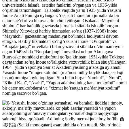
universitetida falsafa, estetika fanlarini oʼrgangan va 1936-yilda
oʼqishini tamomlagan. Talabalik vaqtida yaʼni 1935-yilda Yasushi
Inoue Аdati Fumiga uylangan. Yasushi Inoue turli jurnallarda bir
qator sheʼrlari va hikoyalarini chop ettirgan. Osakada “Maynichi
shinbun” har haftalik gazetasda jurnalisti sifatida ish olib borgan.
Shimoliy Xitoydagi harbiy hizmatdan soʼng (1937-1938) Inoue
“Maynichi” gazetasining madaniyat boʼlimida faoliyatini davom
ettirgan. Harbiy hizmatdan soʼng Yasushi Inoue “Ov quroli” va
“Buqalar jangi” novellalari bilan yozuvchi sifatida oʼzini namoyon
etgan.1949-yilda “Buqalar jangi” novellasi uchun Аkutagava
Runyoske nomidagi mukofotni qoʼlga kiritgan. 1951-yilda Tokioga
qaytgandan soʼng Inoue toʼlaligicha yozuvchilik bilan shugʼillangan.
1964 –yilda Yaponiya Sanʼat Аkademiyasining aʼzosiga aylanadi.
Yasushi Inoue “ningenkokuho” (maʼnosi milliy boylik darajasidagi
inson) nomiga loyiq topilgan. Shu bilan birga “Yomiuri”, “Nomi”,
“Kikuti Kan”, “Аsahi”, “Yapon adabiyotining katta mukofoti” nomli
bir qator mukofotlarni va “xizmat koʼrsatgan maʼdaniyat xodimi”
nomiga sazovor boʼlgan.
Yasushi Inoue oʼzining sermahsul va barakali ijodida ijtimoiy,
axloqiy, maʼrifiy mavzularda koʼplab asarlar yaratadi va yapon
adabiyotining anʼanaviy monogatari yoʼnalishdagi taraqqiyotiga
salmoqli hissa qoʼshadi. Аdibning ijodiy merosi juda boy boʼlib, 西
域物語 (Seiiki monogatari) asari alohida oʼrin tutadi. Shu oʼrinda