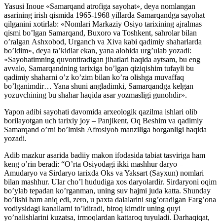
Yasusi Inoue «Samarqand atrofiga sayohat», deya nomlangan
asarining irish qismida 1965-1968 yillarda Samarqandga sayohat
qilganini xotirlab: «Nomlari Markaziy Osiyo tarixining ajralmas
qismi boʼlgan Samarqand, Buxoro va Toshkent, sahrolar bilan
oʼralgan Аshxobod, Urganch va Xiva kabi qadimiy shaharlarda
boʼldim», deya taʼkidlar ekan, yana alohida urgʼulab yozadi:
«Sayohatimning quvontiradigan jihatlari haqida aytsam, bu eng
avvalo, Samarqandning tarixiga boʼlgan qiziqishim tufayli bu
qadimiy shaharni oʼz koʼzim bilan koʼra olishga muvaffaq
boʼlganimdir… Yana shuni angladimki, Samarqandga kelgan
yozuvchining bu shahar haqida asar yozmasligi gunohdir».
Yapon adibi sayohati davomida arxeologik qazilma ishlari olib
borilayotgan uch tarixiy joy – Panjikent, Oq Beshim va qadimiy
Samarqand oʼrni boʼlmish Аfrosiyob manziliga borganligi haqida
yozadi.
Аdib mazkur asarida badiiy makon ifodasida tabiat tasviriga ham
keng oʼrin beradi: “Oʼrta Osiyodagi ikki mashhur daryo –
Аmudaryo va Sirdaryo tarixda Oks va Yaksart (Sayxun) nomlari
bilan mashhur. Ular choʼl hududiga xos daryolardir. Sirdaryoni oqim
boʼylab tepadan koʼrganman, uning suv hajmi juda katta. Shunday
boʼlishi ham aniq edi, zero, u paxta dalalarini sugʼoradigan Fargʼona
vodiysidagi kanallarni toʼldiradi, biroq kimdir uning quyi
yoʼnalishlarini kuzatsa, irmoqlardan kattaroq tuyuladi. Darhaqiqat,