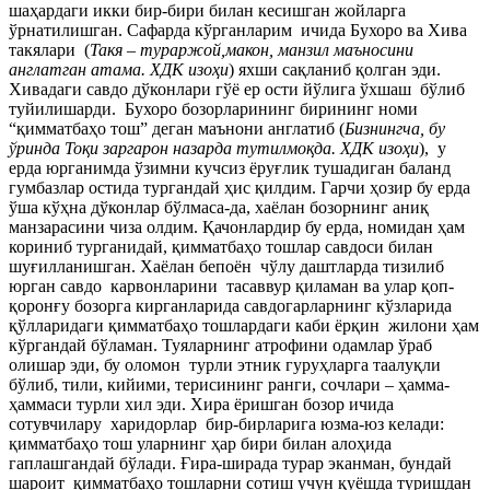
шаҳардаги икки бир-бири билан кесишган жойларга
ўрнатилишган. Сафарда кўрганларим ичида Бухоро ва Хива
такялари (
Такя – тураржой,макон, манзил маъносини
англатган атама. ХДК изоҳи
) яхши сақланиб қолган эди.
Хивадаги савдо дўконлари гўё ер ости йўлига ўхшаш бўлиб
туйилишарди. Бухоро бозорларининг бирининг номи
“қимматбаҳо тош” деган маънони англатиб (
Бизнингча, бу
ўринда Тоқи заргарон назарда тутилмоқда. ХДК изоҳи
), у
ерда юрганимда ўзимни кучсиз ёруғлик тушадиган баланд
гумбазлар остида тургандай ҳис қилдим. Гарчи ҳозир бу ерда
ўша кўҳна дўконлар бўлмаса-да, хаёлан бозорнинг аниқ
манзарасини чиза олдим. Қачонлардир бу ерда, номидан ҳам
кориниб турганидай, қимматбаҳо тошлар савдоси билан
шуғилланишган. Хаёлан бепоён чўлу даштларда тизилиб
юрган савдо карвонларини тасаввур қиламан ва улар қоп-
қоронғу бозорга кирганларида савдогарларнинг кўзларида
қўлларидаги қимматбаҳо тошлардаги каби ёрқин жилони ҳам
кўргандай бўламан. Туяларнинг атрофини одамлар ўраб
олишар эди, бу оломон турли этник гуруҳларга таалуқли
бўлиб, тили, кийими, терисининг ранги, сочлари – ҳамма-
ҳаммаси турли хил эди. Хира ёришган бозор ичида
сотувчилару харидорлар бир-бирларига юзма-юз келади:
қимматбаҳо тош уларнинг ҳар бири билан алоҳида
гаплашгандай бўлади. Ғира-ширада турар эканман, бундай
шароит қимматбаҳо тошларни сотиш учун қуёшда туришдан