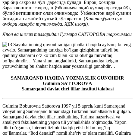
ҳар бир саҳро ва чўл дарёсида бўлади. Бироқ, ҳозирда
Зарафшоннинг саҳродан ўзбошимча оқиб қумлар орасида йўқ
бўлиб кетишининг олди олинмоқда: Ўзбекистон дарё сувини
йиғадиган ажойиб сунъий кўл яратган (
Каттақўрғон сум
омбори назарда тутилмоқда. ХДК изоҳи).
Япон ва инглиз тилларидан Гулмира САТТОРОВА таржимаси
Sayohatimning quvontiradigan jihatlari haqida aytsam, bu eng
avvalo, Samarqandning tarixiga boʼlgan qiziqishim tufayli bu
qadimiy shaharni oʼz koʼzim bilan koʼra olishga muvaffaq
boʼlganimdir… Yana shuni angladimki, Samarqandga kelgan
yozuvchining bu shahar haqida asar yozmasligi gunohdir…
SАMАRQАND HАQIDА YOZMАSLIK GUNOHDIR
Gulmira SАTTOROVА
Samarqand davlat chet tillar instituti talabasi
Gulmira Boburovna Sattorova 1997 yil 5 aprelь kuni Samarqand
viloyatining Samarqand tumanidagi Turkman mahallasida tugʼilgan.
Samarqand davlat chet tillar institutining Tarjima nazariyasi va
amaliyoti fakulьtetining yapon tili yoʼnalishida oʼqimoqda. Yapon
tilini oʼrganish, internet tizimini tadqiq etish bilan bogʼliq
qoʼllanmalar, “Ijod dengizi” nomli sheʼriy toʼplam muallifi. Gulmira