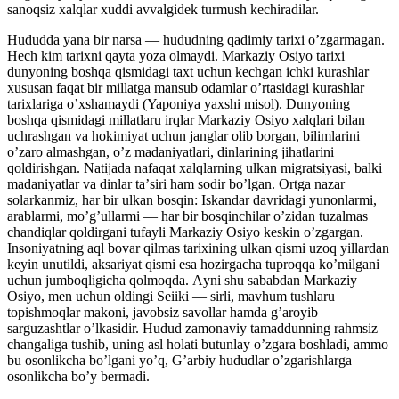
sanoqsiz xalqlar xuddi avvalgidek turmush kechiradilar.
Hududda yana bir narsa — hududning qadimiy tarixi oʼzgarmagan.
Hech kim tarixni qayta yoza olmaydi. Markaziy Osiyo tarixi
dunyoning boshqa qismidagi taxt uchun kechgan ichki kurashlar
xususan faqat bir millatga mansub odamlar oʼrtasidagi kurashlar
tarixlariga oʼxshamaydi (Yaponiya yaxshi misol). Dunyoning
boshqa qismidagi millatlaru irqlar Markaziy Osiyo xalqlari bilan
uchrashgan va hokimiyat uchun janglar olib borgan, bilimlarini
oʼzaro almashgan, oʼz madaniyatlari, dinlarining jihatlarini
qoldirishgan. Natijada nafaqat xalqlarning ulkan migratsiyasi, balki
madaniyatlar va dinlar taʼsiri ham sodir boʼlgan. Ortga nazar
solarkanmiz, har bir ulkan bosqin: Iskandar davridagi yunonlarmi,
arablarmi, moʼgʼullarmi — har bir bosqinchilar oʼzidan tuzalmas
chandiqlar qoldirgani tufayli Markaziy Osiyo keskin oʼzgargan.
Insoniyatning aql bovar qilmas tarixining ulkan qismi uzoq yillardan
keyin unutildi, aksariyat qismi esa hozirgacha tuproqqa koʼmilgani
uchun jumboqligicha qolmoqda. Аyni shu sababdan Markaziy
Osiyo, men uchun oldingi Seiiki — sirli, mavhum tushlaru
topishmoqlar makoni, javobsiz savollar hamda gʼaroyib
sarguzashtlar oʼlkasidir. Hudud zamonaviy tamaddunning rahmsiz
changaliga tushib, uning asl holati butunlay oʼzgara boshladi, ammo
bu osonlikcha boʼlgani yoʼq, Gʼarbiy hududlar oʼzgarishlarga
osonlikcha boʼy bermadi.