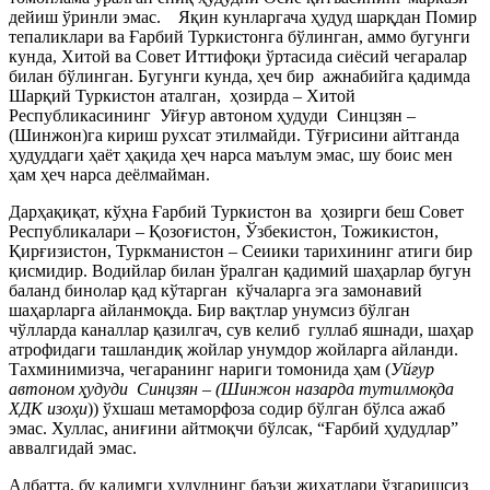
дейиш ўринли эмас. Яқин кунларгача ҳудуд шарқдан Помир
тепаликлари ва Ғарбий Туркистонга бўлинган, аммо бугунги
кунда, Хитой ва Совет Иттифоқи ўртасида сиёсий чегаралар
билан бўлинган. Бугунги кунда, ҳеч бир ажнабийга қадимда
Шарқий Туркистон аталган, ҳозирда – Хитой
Республикасининг Уйғур автоном ҳудуди Синцзян –
(Шинжон)га кириш рухсат этилмайди. Тўғрисини айтганда
ҳудуддаги ҳаёт ҳақида ҳеч нарса маълум эмас, шу боис мен
ҳам ҳеч нарса деёлмайман.
Дарҳақиқат, кўҳна Ғарбий Туркистон ва ҳозирги беш Совет
Республикалари – Қозоғистон, Ўзбекистон, Тожикистон,
Қирғизистон, Туркманистон – Сеиики тарихининг атиги бир
қисмидир. Водийлар билан ўралган қадимий шаҳарлар бугун
баланд бинолар қад кўтарган кўчаларга эга замонавий
шаҳарларга айланмоқда. Бир вақтлар унумсиз бўлган
чўлларда каналлар қазилгач, сув келиб гуллаб яшнади, шаҳар
атрофидаги ташландиқ жойлар унумдор жойларга айланди.
Тахминимизча, чегаранинг нариги томонида ҳам (
Уйғур
автоном ҳудуди Синцзян – (Шинжон назарда тутилмоқда
ХДК изоҳи
)) ўхшаш метаморфоза содир бўлган бўлса ажаб
эмас. Хуллас, аниғини айтмоқчи бўлсак, “Ғарбий ҳудудлар”
аввалгидай эмас.
Албатта, бу қадимги ҳудуднинг баъзи жиҳатлари ўзгаришсиз