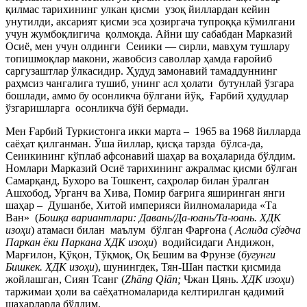
қилмас тарихининг улкан қисми узоқ йиллардан кейин
унутилди, аксарият қисми эса ҳозиргача тупроққа кўмилгани
учун жумбоқлигича қолмоқда. Айни шу сабабдан Марказий
Осиё, мен учун олдинги Сеиики — сирли, мавҳум тушлару
топишмоқлар макони, жавобсиз саволлар ҳамда ғаройиб
саргузаштлар ўлкасидир. Ҳудуд замонавий тамаддуннинг
раҳмсиз чангалига тушиб, унинг асл ҳолати бутунлай ўзгара
бошлади, аммо бу осонликча бўлгани йўқ, Ғарбий ҳудудлар
ўзгаришларга осонликча бўй бермади.
Мен Ғарбий Туркистонга икки марта – 1965 ва 1968 йилларда
саёҳат қилганман. Ўша йиллар, қисқа тарзда бўлса-да,
Сеиикининг кўплаб афсонавий шаҳар ва воҳаларида бўлдим.
Номлари Марказий Осиё тарихининг ажралмас қисми бўлган
Самарқанд, Бухоро ва Тошкент, саҳролар билан ўралган
Ашхобод, Урганч ва Хива, Помир бағрига яширинган янги
шаҳар – Душанбе, Хитой империяси йилномаларида «Та
Ван» (
Бошқа вариантлари: Давань/Да-юань/Ta-юань. ХДК
изоҳи
) атамаси билан маълум бўлган Фарғона (
Аслида сўғдча
Паркан ёки Паркана ХДК изоҳи
) водийсидаги Андижон,
Марғилон, Қўқон, Тўқмоқ, Оқ Бешим ва Фрунзе (
бугунги
Бишкек. ХДК изоҳи
), шунингдек, Тян-Шан пастки қисмида
жойлашган, Сиян Тсанг (
Zhāng Qiān;
Чжан Цянь.
ХДК изоҳи
)
таржимаи ҳоли ва саёҳатномаларида келтирилган қадимий
шаҳарларда бўлдим.