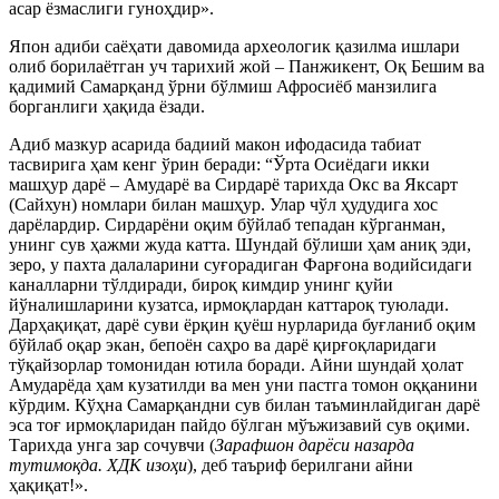
асар ёзмаслиги гуноҳдир».
Япон адиби саёҳати давомида археологик қазилма ишлари
олиб борилаётган уч тарихий жой – Панжикент, Оқ Бешим ва
қадимий Самарқанд ўрни бўлмиш Афросиёб манзилига
борганлиги ҳақида ёзади.
Адиб мазкур асарида бадиий макон ифодасида табиат
тасвирига ҳам кенг ўрин беради: “Ўрта Осиёдаги икки
машҳур дарё – Амударё ва Сирдарё тарихда Окс ва Яксарт
(Сайхун) номлари билан машҳур. Улар чўл ҳудудига хос
дарёлардир. Сирдарёни оқим бўйлаб тепадан кўрганман,
унинг сув ҳажми жуда катта. Шундай бўлиши ҳам аниқ эди,
зеро, у пахта далаларини суғорадиган Фарғона водийсидаги
каналларни тўлдиради, бироқ кимдир унинг қуйи
йўналишларини кузатса, ирмоқлардан каттароқ туюлади.
Дарҳақиқат, дарё суви ёрқин қуёш нурларида буғланиб оқим
бўйлаб оқар экан, бепоён саҳро ва дарё қирғоқларидаги
тўқайзорлар томонидан ютила боради. Айни шундай ҳолат
Амударёда ҳам кузатилди ва мен уни пастга томон оққанини
кўрдим. Кўҳна Самарқандни сув билан таъминлайдиган дарё
эса тоғ ирмоқларидан пайдо бўлган мўъжизавий сув оқими.
Тарихда унга зар сочувчи (
Зарафшон дарёси назарда
тутимоқда. ХДК изоҳи
), деб таъриф берилгани айни
ҳақиқат!».