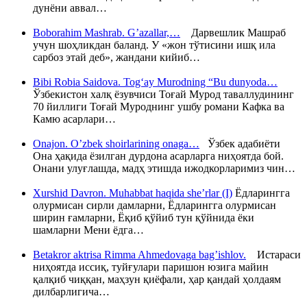
дунёни аввал…
Boborahim Mashrab. G’azallar,…
Дарвешлик Машраб
учун шоҳликдан баланд. У «жон тўтисини ишқ ила
сарбоз этай деб», жандани кийиб…
Bibi Robia Saidova. Tog‘ay Murodning “Bu dunyoda…
Ўзбекистон халқ ёзувчиси Тоғай Мурод таваллудининг
70 йиллиги Тоғай Муроднинг ушбу романи Кафка ва
Камю асарлари…
Onajon. O’zbek shoirlarining onaga…
Ўзбек адабиёти
Она ҳақида ёзилган дурдона асарларга ниҳоятда бой.
Онани улуғлашда, мадҳ этишда ижодкорларимиз чин…
Xurshid Davron. Muhabbat haqida she’rlar (I)
Ёдларингга
олурмисан сирли дамларни, Ёдларингга олурмисан
ширин ғамларни, Ёқиб қўйиб тун қўйнида ёки
шамларни Мени ёдга…
Betakror aktrisa Rimma Ahmedovaga bag’ishlov.
Истараси
ниҳоятда иссиқ, туйғулари паришон юзига майин
қалқиб чиққан, маҳзун қиёфали, ҳар қандай ҳолдаям
дилбарлигича…