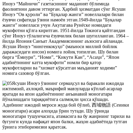
Иноуэ “Майничи” газетасининг маданият бўлимида
фаолиятини давом эттирган. Ҳарбий ҳизматдан сўнг Ясуши
Иноуэ “Ов қуроли” ва “Буқалар жанги” новеллалари билан
ёзувчи сифатида ўзини намоён этган.1949-йилда “Буқалар
жанги” новелласи учун Акутагава Рунёске номидаги
мукофотни қўлга киритган. 1951-йилда Токиога қайтгандан
сўнг Иноуэ тўлалигича ёзувчилик билан шуғилланган. 1964 –
йилда Япония Санъат Академиясининг аъзосига айланади.
Ясуши Иноуэ “нингенкокуҳо” (маъноси миллий бойлик
даражасидаги инсон) номига лойиқ топилган. Шу билан
бирга “Ёмиури”, “Номи”, “Кикути Кан”, “Асаҳи”, “Япон
адабиётининг катта мукофоти” номли бир қатор
мукофотларни ва “хизмат кўрсатган маъданият ходими”
номига сазовор бўлган.
Ясуши Иноуэ ўзининг сермаҳсул ва баракали ижодида
ижтимоий, ахлоқий, маърифий мавзуларда кўплаб асарлар
яратади ва япон адабиётининг анъанавий моногатари
йўналишдаги тараққиётига салмоқли ҳисса қўшади.
Адибнинг ижодий мероси жуда бой бўлиб, 西域物語 (Сеиики
моногатари) асари алоҳида ўрин тутади. Шу ўринда
моногатари тушунчасига, атамасига ва бу жанрнинг тарихи ва
бугунги кунда нафақат япон балки, жаҳон адабиётида тутган
ўрнига этиборимизни қаратсак.