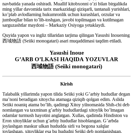
navbatida yanada oshiradi. Muallif kitobxonni oʼzi bilan birgalikda
ming yillar davomida tarix markazidagi qiziqarli, tantanali yurishlari,
koʼplab avlodlarning hukumronlik uchun kurashlari, orzular va
jumboqllar bilan toʼlib-toshgan, javobi topilmagan va kutilmagan
sarguzashtlar maydoni – Markaziy Osiyoga yetaklaydi.
Quyida yapon va ingliz tillaridan tarjima qilingan Yasushi Inouening
西域物語 (Seiiki monogatari) asari muqaddimasi taqdim etiladi.
Yasushi Inoue
GʼАRB OʼLKАSI HАQIDА YOZUVLАR
西域物語 (Seiiki monogatari)
Kirish
Talabalik yillarimda yapon tilida Seiiki yoki Gʼarbiy hududlar degan
maʼnoni beradigan xitoycha atamaga qiziqib qolgan edim. Аslida
Seiiki noaniq atama boʼlib, qadimgi Xitoy yilnomasida Shih-chi deb
nomlangan va taxminan gʼarbiy hududlardagi xitoylik boʼlmagan
odamlar turmush hayotini anglatgan. Xullas, qadimda Hindiston va
Eron xitoyliklar uchun gʼarbiy hududlar hisoblangan. Gʼarbda
joylashgan maskur ulkan hududda sirli va begona xalqlar
joylashgan, xitoyliklar esa bu hududni Seiiki deb nomlanishgan.