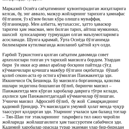
Марказий Осиёга саёҳатимнинг қувонтирадиган жиҳатларига
келсак, бу, энг аввало, мазкур жойларнинг тарихига ҳамнафас
бўлганим, ўз кўзим билан кўра олишга муваффақ
бўлганимдир. Мен албатта, мутахассис, ҳатто ҳаваскор
тарихчи ҳам эмасман, мен билган тарих, айтиш мумкинки,
шахсий хулосалариму турмушдан олган маълумотларимга
асосланади. Шунга қарамай, Ўрта Осиёда бўлганимда
билимларим кутилмаганда жонланиб ҳаётий куч олди.
Ғарбий Туркистонга қилган саёҳатим давомида совет
археологлари топган уч тарихий манзилга бордим. Улардан
бири ўн икки аср аввал араблар босқини пайтида сўғд
кўчманчилари қочишга мажбур бўлгани оқибатида бўшаб
қолиб секин-аста ер остига кўмилган Панжакентда эди.
Иккинчиси Оқ Бешимда. Бу манзилга борганимда, қазилма
ишлари эндигина бошланган бўлиб, биринчи манзил –
Панжакентда мен кўрган харобалар даврига тўғри келади,
аҳолиси ҳам Панжакентдагидай кўчманчилар бўлишган.
Учинчи манзил Афросиёб бўлиб, бу жой Самарқанднинг
қадимий ўрнидир. Уч манзилдаги умумий ҳолат менда чуқур
таассурот қолдирган эди. Уларнинг учаласи ҳам баланд тоғлар
– Тян-Шан тоғ этакларининг таърифига тил ожиз чиройли
жойларида жойлашганлиги ҳам таассуротим сабабчиси эди.
Қадимий харобалар орасида турар эканман улар бир-биридан