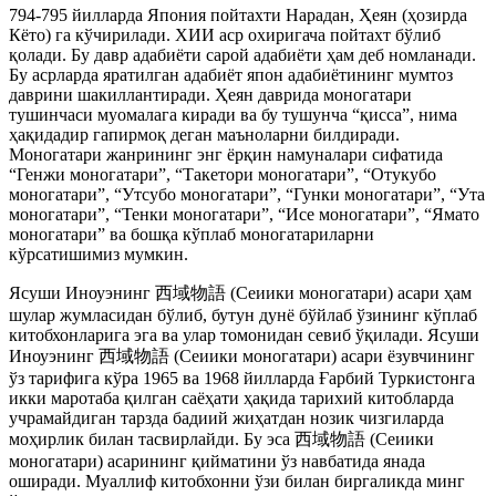
794-795 йилларда Япония пойтахти Нарадан, Ҳеян (ҳозирда
Кёто) га кўчирилади. ХИИ аср охиригача пойтахт бўлиб
қолади. Бу давр адабиёти сарой адабиёти ҳам деб номланади.
Бу асрларда яратилган адабиёт япон адабиётининг мумтоз
даврини шакиллантиради. Ҳеян даврида моногатари
тушинчаси муомалага киради ва бу тушунча “қисса”, нима
ҳақидадир гапирмоқ деган маъноларни билдиради.
Моногатари жанрининг энг ёрқин намуналари сифатида
“Генжи моногатари”, “Такетори моногатари”, “Отукубо
моногатари”, “Утсубо моногатари”, “Гунки моногатари”, “Ута
моногатари”, “Тенки моногатари”, “Исе моногатари”, “Ямато
моногатари” ва бошқа кўплаб моногатариларни
кўрсатишимиз мумкин.
Ясуши Иноуэнинг 西域物語 (Сеиики моногатари) асари ҳам
шулар жумласидан бўлиб, бутун дунё бўйлаб ўзининг кўплаб
китобхонларига эга ва улар томонидан севиб ўқилади. Ясуши
Иноуэнинг 西域物語 (Сеиики моногатари) асари ёзувчининг
ўз тарифига кўра 1965 ва 1968 йилларда Ғарбий Туркистонга
икки маротаба қилган саёҳати ҳақида тарихий китобларда
учрамайдиган тарзда бадиий жиҳатдан нозик чизгиларда
моҳирлик билан тасвирлайди. Бу эса 西域物語 (Сеиики
моногатари) асарининг қийматини ўз навбатида янада
оширади. Муаллиф китобхонни ўзи билан биргаликда минг