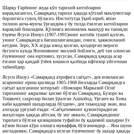
Шарқу Ғарбнинг жуда кўп тарихий китобларни
варақласангиз, Самарқанд тарихи ҳақида кўплаб маълумотлар
борлигига гувоҳ бўласиз. Институтда ўқиб юриб, япон
тилини анча-мунча ўргандим-у бу тилда ёзилган китобларни
варақлай бошладим. Қўлимга япониялик машҳур ва таниқли
ёзувчи Ясуси Иноуэ (1907-1991)нинг китоби тушиб қолгач,
унинг Самарқандга бағишланганидан, очиғи, ҳаяжонланиб
кетдим. Зеро, XX асрда ижод қилган, қолдирган мероси
бугунги кунда Япониянинг миллий бойлиги, деб тан олинган
ёзувчининг она юртимиз, хусусан, Самарқанд ҳақида асар
ёзгани ҳар қандай ўзбек кишиси қалбида ифтихор уйғотиши
табиийдир.
Ясуси Иноуэ «Самарқанд атрофига саёҳат», дея номланган
асарининг ириш қисмида 1965-1968 йилларда Самарқандга
саёҳат қилганини хотирлаб: «Номлари Марказий Осиё
тарихининг ажралмас қисми бўлган Самарқанд, Бухоро ва
Тошкент, саҳролар билан ўралган Ашхобод, Урганч ва Хива
каби қадимий шаҳарларда бўлдим», дея таъкидлар экан, яна
алоҳида урғулаб ёзади: «Саёҳатимнинг қувонтирадиган
жиҳатлари ҳақида айтсам, бу энг аввало, Самарқанднинг
тарихига бўлган қизиқишим туфайли бу қадимий шаҳарни ўз
кўзим билан кўра олишга муваффақ бўлганимдир… Яна шуни
англадимки, Самарқандга келган ёзувчининг бу шаҳар ҳақида