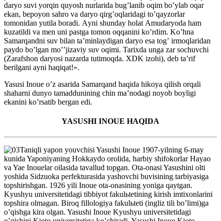
daryo suvi yorqin quyosh nurlarida bugʼlanib oqim boʼylab oqar
ekan, bepoyon sahro va daryo qirgʼoqlaridagi toʼqayzorlar
tomonidan yutila boradi. Аyni shunday holat Аmudaryoda ham
kuzatildi va men uni pastga tomon oqqanini koʼrdim. Koʼhna
Samarqandni suv bilan taʼminlaydigan daryo esa togʼ irmoqlaridan
paydo boʼlgan moʼʼjizaviy suv oqimi. Tarixda unga zar sochuvchi
(Zarafshon daryosi nazarda tutimoqda. XDK izohi), deb taʼrif
berilgani ayni haqiqat!».
Yasusi Inoue oʼz asarida Samarqand haqida hikoya qilish orqali
shaharni dunyo tamaddunining chin maʼnodagi noyob boyligi
ekanini koʼrsatib bergan edi.
YASUSHI INOUE HАQIDА
Taniqli yapon youvchisi Yasushi Inoue 1907-yilning 6-may
kunida Yaponiyaning Hokkaydo orolida, harbiy shifokorlar Hayao
va Yae Inouelar oilasida tavallud topgan. Ota-onasi Yasushini olti
yoshida Sidzuoka perfekturasida yashovchi buvisining tarbiyasiga
topshirishgan. 1926 yili Inoue ota-onasining yoniga qaytgan.
Kyushyu universitetidagi tibbiyot fakulьtetining kirish imtixonlarini
topshira olmagan. Biroq fillologiya fakulьteti (ingliz tili boʼlimi)ga
oʼqishga kira olgan. Yasushi Inoue Kyushyu universitetidagi
oʼqishini Kioto universitetiga koʼchiradi. Yasushi Inoue Kioto