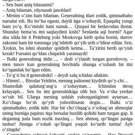
– Sen buni aniq bilasanmi?
– Aniq bilaman, oliynasab janoblari!
– Menim o‘zim ham bilaman. Generalning itlari zotlik, qimmatbaho
narsalar edi. Bu bo‘lsa egasiz, daydi itga o‘xshaydi. Epaqaliq yungi
ham yo‘q. Ko‘rinishi ham xunuk… Qisqasi bir bedavodan iborat.
Shunday bema’ni itni saqlaydimi kishi? Senlarda aql bormi? Agar
shu xilda bir it Petirburg yoki Moskovga kirib qolsa bormi, darrov
zakonni ham bir tomonga yig‘ishtirib qo‘yib urib o‘ldirar edilar. Sen,
Xrokin, bu ishni shunday qoldirib ketma… Ta’zirini berib qo‘yish
kerak! Fursatni qo‘ldan chiqarish yaramaydi!
– Balki generalning itidir…, – dedi o‘ylanib turgan gorodovoy, –
men tunov kun generalning hovlisida shunga o‘xshash bir itni
ko‘rgandak bo‘lgan edim.
– To‘g‘ri bu it generalniki! – deydi xalq ichidan allakim.
– Himm!… Birodar Yeldirin, mening paltomni kiydirib qo‘y-chi…
Shamollab qalaturg‘ang‘a o‘xshayman… Ichimdan titroq
kelayapti… Sen bu itni generalnikiga olib bor. Va o‘sha yerdan
so‘rab bil. Ularga mening ushlab yuborganligimni aytarsan…
Ko‘chaga bo‘sh qo‘yib yuborilmasin degin… Balki o‘zi
qimmatbaho, zotlik itdir. Har bir cho‘chqag‘a o‘xshag‘an ahmoqlar
uning burniga papirus tiqa bersalar buzilib qolishi ham turgan gap. It
deganing juda ham nozik maxluq… Sen ahmoq, qo‘lingni pastga
tushur! Jinniga o‘xshab qo‘lingni yuqori ko‘tarib turma! Ayb
o‘zingda!
– Generalning oshpazi kelyapti, undan so‘raymiz… Hay Proxor!