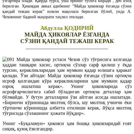
ўзгартира олади. Қаерда турса, ўша ернинг тусига киради”, деб изоҳ
берилган. Ҳикоядан аввал адибнинг “Майда ҳикоялар ёзганда сўзни
қандай тежаш керак” номли мақоласи берилган бўлиб, унда А.
Чеховнинг бадиий маҳорати таҳлил этилади.
Абдулла ҚОДИРИЙ
МАЙДА ҲИКОЯЛАР ЁЗГАНДА
СЎЗНИ ҚАНДАЙ ТЕЖАШ КЕРАК
Майда ҳикоялар устаси Чехов сўз тўғрисига келганда
ҳаддан ташқари хасис, ортиқча сўзлар сарф қилиш у ёқда
турсин, керакликларидан ҳам мумкин қадар юлишга ҳаракат
қилади. Ўзи айтади: Майда ҳикоялар ёзганда сўзни ортиқча
исроф қилгандан кўра керакликларини ҳам мумкин қадар
озроқ ишлатиш керак». Унинг ҳикояларида сўз
исрофгарчилигига сабаб бўладиган ортиқча деталлар ҳам
бўлмайди. У бутун деталларни ўзи айтган асосда ишлатади.
«Биринчи кўринишда милтиқ бўлса, шу милтиқ учинчи ёки
тўртинчи кўринишда албатта отилиши керак, йўқса милтиқ
тўғрисида сўзлашнинг ҳожати йўқдир».
Унинг «Буқаламун» ҳикояси ҳам бошқа ҳикояларидай ғоят
сиқиқ, қуюқ ёзилгандир.