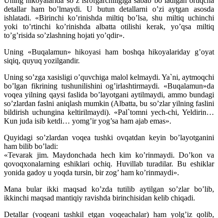
Uning hikoyalarida so’z isrofgarchiligiga sabab bo’ladigan ortiqcha
detallar ham bo’lmaydi. U butun detallarni o’zi aytgan asosda
ishlatadi. «Birinchi ko’rinishda miltiq bo’lsa, shu miltiq uchinchi
yoki to’rtinchi ko’rinishda albatta otilishi kerak, yo’qsa miltiq
to’g’risida so’zlashning hojati yo’qdir».
Uning «Buqalamun» hikoyasi ham boshqa hikoyalariday g’oyat
siqiq, quyuq yozilgandir.
Uning so’zga xasisligi o’quvchiga malol kelmaydi. Ya`ni, aytmoqchi
bo’lgan fikrining tushunilishini og’irlashtirmaydi. «Buqalamun»da
voqea yilning qaysi faslida bo’layotgani aytilmaydi, ammo bundagi
so’zlardan faslni aniqlash mumkin (Albatta, bu so’zlar yilning faslini
bildirish uchungina keltirilmaydi). «Pal`tomni yech-chi, Yeldirin…
Kun juda isib ketdi… yomg’ir yog’sa ham ajab emas».
Quyidagi so’zlardan voqea tushki ovqatdan keyin bo’layotganini
ham bilib bo’ladi:
«Tevarak jim. Maydonchada hech kim ko’rinmaydi. Do’kon va
qovoqxonalarning eshiklari ochiq. Huvillab turadilar. Bu eshiklar
yonida gadoy u yoqda tursin, bir zog’ ham ko’rinmaydi».
Mana bular ikki maqsad ko’zda tutilib aytilgan so’zlar bo’lib,
ikkinchi maqsad mantiqiy ravishda birinchisidan kelib chiqadi.
Detallar (voqeani tashkil etgan voqeachalar) ham yolg’iz qolib,