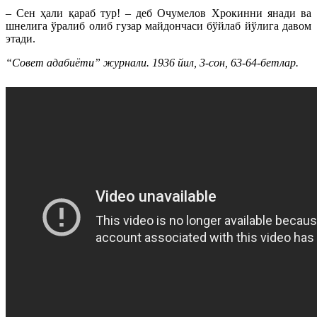
– Сен ҳали қараб тур! – деб Очумелов Хрокинни янади ва
шнелига ўралиб олиб гузар майдончаси бўйлаб йўлига давом
этади.
“Совет адабиёти” журнали. 1936 йил, 3-сон, 63-64-бетлар.