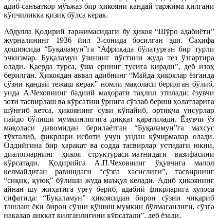
адиб-санъаткор мўъжаз бир ҳикоя­ни қандай таржима қилгани
кўпчиликка қизиқ бўлса керак.
Абдулла Қодирий таржимасидаги бу ҳикоя “Шўро адабиёти”
журналининг 1936 йил 3-сонида босилган эди. Саҳифа
ҳошиясида “Буқаламун”га “Африқада бўлатурған бир турли
эчкиэмар. Буқаламун ўзининг пўстини жуда тез ўзгартира
олади. Қаерда турса, ўша ернинг тусига киради”, деб изоҳ
берилган. Ҳикоядан аввал адибнинг “Майда ҳикоялар ёзганда
сўзни қандай тежаш керак” номли мақоласи берилган бўлиб,
унда А.Чеховнинг бадиий маҳорати таҳлил этилади; ёзувчи
зоти тасвирлаш ва кўрсатиш ўрнига сўзлаб бериш ҳолатларига
шўнғиб кетса, ҳикоянинг суви кўпайиб, ортиқча унсурлар
пайдо бўлиши мумкинлигига диққат қаратилади. Ёзувчи ўз
мақоласи давомидан берилаётган “Буқаламун”га махсус
тўхталиб, фикрлари исботи учун ундан кўчирмалар олади.
Оддийгина бир ҳаракат ва содда тасвирлар устидаги юкни,
диалогларнинг ҳикоя структураси-матнидаги вазифасини
кўрсатади. Қодирийга А.П.Чеховнинг ўқувчига малол
келмайдиган равишдаги “сўзга хасислиги”, тасвирнинг
“сиқиқ, қуюқ” бўлиши жуда маъқул келади. Адиб ҳикоянинг
айнан шу жиҳатига урғу бериб, адабий фикрларига хулоса
сифатида: “Буқаламун” ҳикоясидан бирон сўзни чиқариб
ташлаш ёки бирон сўзни қўшиш мумкин бўлмаганлиги, сўзга
нақадар диққат қилганлигини кўрсатади”, деб ёзади.