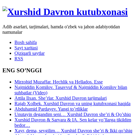
Adib asarlari, tarjimalari, hamda o'zbek va jahon adabiyotidan
namunalar
Bosh sahifa
Sayt xaritasi
Qiziqarli saytlar
RSS
ENG SO’NGGI
Mirzohid Muzaffar. Hechlik va Hellados. Esse
Najmiddin Komilov. Tasavvuf & Najmiddin Komilov bilan
suhbatlar (Video)
Attila Ilxan. She’rlar. Xurshid Davron tarjimalari
Rajab Xolbek. Xurshid Davron va uning kutubxonasi haqida
Abduhamid Pardayev. Yangi to’rtliklar
Unutayin degandim seni… Xurshid Davron she’ri & Qo’shiq
Xurshid Davron & Sarvara & IA. Sen kelar yo’llarga tikildim
bedor…
Xayr, dema, sevgilim… Xurshid Davron she’ri & Ikki qo’shiq