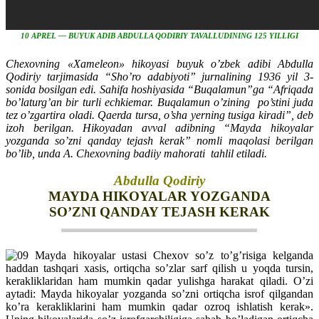
10 APREL — BUYUK ADIB ABDULLA QODIRIY TAVALLUDINING 125 YILLIGI
Chexovning «Xameleon» hikoyasi buyuk o’zbek adibi Abdulla
Qodiriy tarjimasida “Sho’ro adabiyoti” jurnalining 1936 yil 3-
sonida bosilgan edi. Sahifa hoshiyasida “Buqalamun”ga “Afriqada
bo’laturg’an bir turli echkiemar. Buqalamun o’zining po’stini juda
tez o’zgartira oladi. Qaerda tursa, o’sha yerning tusiga kiradi”, deb
izoh berilgan. Hikoyadan avval adibning “Mayda hikoyalar
yozganda so’zni qanday tejash kerak” nomli maqolasi berilgan
bo’lib, unda A. Chexovning badiiy mahorati tahlil etiladi.
Abdulla Qodiriy
MAYDA HIKOYALAR YOZGANDA
SO’ZNI QANDAY TEJASH KERAK
Mayda hikoyalar ustasi Chexov so’z to’g’risiga kelganda
haddan tashqari xasis, ortiqcha so’zlar sarf qilish u yoqda tursin,
kerakliklaridan ham mumkin qadar yulishga harakat qiladi. O’zi
aytadi: Mayda hikoyalar yozganda so’zni ortiqcha isrof qilgandan
ko’ra kerakliklarini ham mumkin qadar ozroq ishlatish kerak».