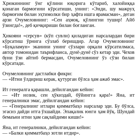
Хрюкиннинг ўнг қўлини юқорига кўтариб, халойиққа
қонаган бармоғини кўрсатиши, унинг: «Энди, шу мажруҳ
бармоғим билан эҳтимолки бир ҳафта ишга ярамасман», деган
арзи Очумеловнинг: «Сен аҳмоқ, қўлингни тушир! Айб
ўзингда!», деб қичқириши билан боғланган.
Ҳикояни «серсув» (кўп сувли) қиладиган нарсалардан бири
кўрсатиш ўрнига сўзлаб беришдир. Агар Очумеловнинг
«Буқаламун» эканини унинг сўзлари орқали кўрсатилмаса,
автор томонидан таърифланса, дунё-дунё сўз кетар эди. Чехов
буни ўзи айтиб бермасдан, Очумеловнинг ўз сўзи билан
кўрсатади.
Очумеловнинг дастлабки фикри:
— «Итни ўлдириш керак, қутурган бўлса ҳам ажаб эмас».
Ит генералга қарашли, дейилгандан кейин:
— «Ит нозик, сен ҳўкиздай, бўйингга қара!» Яна, ит
генералники эмас, дейилгандан кейин:
— «Генералнинг итлари қимматбаҳо нарсалар эди. Бу бўлса,
эгасиз дайди итга ўхшайди. Эпақалик юнги ҳам йўқ. Шундай
бемаъни итни ҳам сақлайдими киши!»
Яна, ит генералники, дейилгандан кейин:
— «Балки қимматбаҳо зотли итдир».