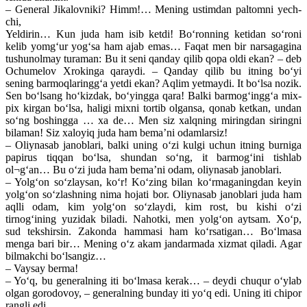
– General Jikalovniki? Himm!… Mening ustimdan paltomni yech-
chi,
Yeldirin… Kun juda ham isib ketdi! Bo‘ronning ketidan so‘roni
kelib yomg‘ur yog‘sa ham ajab emas… Faqat men bir narsagagina
tushunolmay turaman: Bu it seni qanday qilib qopa oldi ekan? – deb
Ochumelov Xrokinga qaraydi. – Qanday qilib bu itning bo‘yi
sening barmoqlaringg‘a yetdi ekan? Aqlim yetmaydi. It bo‘lsa nozik.
Sen bo‘lsang ho‘kizdak, bo‘yingga qara! Balki barmog‘ingg‘a mix-
pix kirgan bo‘lsa, haligi mixni tortib olgansa, qonab ketkan, undan
so‘ng boshingga … xa de… Men siz xalqning miringdan siringni
bilaman! Siz xaloyiq juda ham bema’ni odamlarsiz!
– Oliynasab janoblari, balki uning o‘zi kulgi uchun itning burniga
papirus tiqqan bo‘lsa, shundan so‘ng, it barmog‘ini tishlab
ol¬g‘an… Bu o‘zi juda ham bema’ni odam, oliynasab janoblari.
– Yolg‘on so‘zlaysan, ko‘r! Ko‘zing bilan ko‘rmaganingdan keyin
yolg‘on so‘zlashning nima hojati bor. Oliynasab janoblari juda ham
aqlli odam, kim yolg‘on so‘zlaydi, kim rost, bu kishi o‘zi
tirnog‘ining yuzidak biladi. Nahotki, men yolg‘on aytsam. Xo‘p,
sud tekshirsin. Zakonda hammasi ham ko‘rsatigan… Bo‘lmasa
menga bari bir… Mening o‘z akam jandarmada xizmat qiladi. Agar
bilmakchi bo‘lsangiz…
– Vaysay berma!
– Yo‘q, bu generalning iti bo‘lmasa kerak… – deydi chuqur o‘ylab
olgan gorodovoy, – generalning bunday iti yo‘q edi. Uning iti chipor
rangli edi…