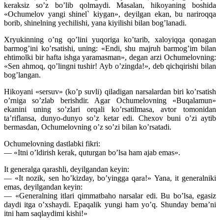
keraksiz so’z bo’lib qolmaydi. Masalan, hikoyaning boshida
«Ochumelov yangi shinel` kiygan», deyilgan ekan, bu nariroqqa
borib, shinelning yechilishi, yana kiyilishi bilan bog’lanadi.
Xryukinning o’ng qo’lini yuqoriga ko’tarib, xaloyiqqa qonagan
barmog’ini ko’rsatishi, uning: «Endi, shu majruh barmog’im bilan
ehtimolki bir hafta ishga yaramasman», degan arzi Ochumelovning:
«Sen ahmoq, qo’lingni tushir! Ayb o’zingda!», deb qichqirishi bilan
bog’langan.
Hikoyani «sersuv» (ko’p suvli) qiladigan narsalardan biri ko’rsatish
o’rniga so’zlab berishdir. Agar Ochumelovning «Buqalamun»
ekanini uning so’zlari orqali ko’rsatilmasa, avtor tomonidan
ta’riflansa, dunyo-dunyo so’z ketar edi. Chexov buni o’zi aytib
bermasdan, Ochumelovning o’z so’zi bilan ko’rsatadi.
Ochumelovning dastlabki fikri:
— «Itni o’ldirish kerak, quturgan bo’lsa ham ajab emas».
It generalga qarashli, deyilgandan keyin:
— «It nozik, sen ho’kizday, bo’yingga qara!» Yana, it generalniki
emas, deyilgandan keyin:
— «Generalning itlari qimmatbaho narsalar edi. Bu bo’lsa, egasiz
daydi itga o’xshaydi. Epaqalik yungi ham yo’q. Shunday bema’ni
itni ham saqlaydimi kishi!»