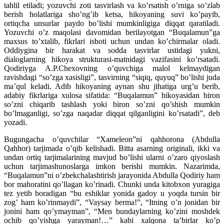
tahlil etiladi; yozuvchi zoti tasvirlash va ko’rsatish o’rniga so’zlab
berish holatlariga sho’ng’ib ketsa, hikoyaning suvi ko’payib,
ortiqcha unsurlar paydo bo’lishi mumkinligiga diqqat qaratiladi.
Yozuvchi o’z maqolasi davomidan berilayotgan “Buqalamun”ga
maxsus to’xtalib, fikrlari isboti uchun undan ko’chirmalar oladi.
Oddiygina bir harakat va sodda tasvirlar ustidagi yukni,
dialoglarning hikoya strukturasi-matnidagi vazifasini ko’rsatadi.
Qodiriyga A.P.Chexovning o’quvchiga malol kelmaydigan
ravishdagi “so’zga xasisligi”, tasvirning “siqiq, quyuq” bo’lishi juda
ma’qul keladi. Adib hikoyaning aynan shu jihatiga urg’u berib,
adabiy fikrlariga xulosa sifatida: “Buqalamun” hikoyasidan biron
so’zni chiqarib tashlash yoki biron so’zni qo’shish mumkin
bo’lmaganligi, so’zga naqadar diqqat qilganligini ko’rsatadi”, deb
yozadi.
Bugungacha o’quvchilar “Xameleon”ni qahhorona (Abdulla
Qahhor) tarjimada o’qib kelishadi. Bitta asarning originali, ikki va
undan ortiq tarjimalarining mavjud bo’lishi ularni o’zaro qiyoslash
uchun tarjimashunoslarga imkon berishi mumkin. Nazarimda,
“Buqalamun”ni o’zbekchalashtirish jarayonida Abdulla Qodiriy ham
bor mahoratini qo’llagan ko’rinadi. Chunki unda kitobxon yuragiga
tez yetib boradigan “bu eshiklar yonida gadoy u yoqda tursin bir
zog’ ham ko’rinmaydi”, “Vaysay berma!”, “Itning o’n jonidan bir
jonini ham qo’ymayman”, “Men bundaylarning ko’zini moshdek
ochib qo’yishga yarayman!…” kabi xalqona ta’birlar ko’p