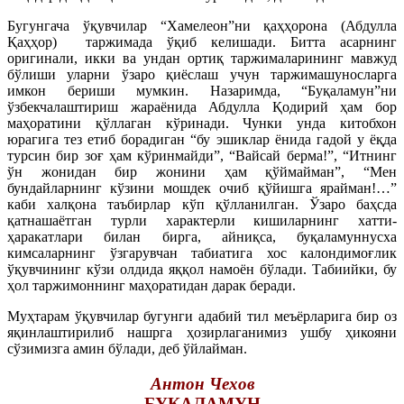
Бугунгача ўқувчилар “Хамелеон”ни қаҳҳорона (Абдулла
Қаҳҳор) таржимада ўқиб келишади. Битта асарнинг
оригинали, икки ва ундан ортиқ таржималарининг мавжуд
бўлиши уларни ўзаро қиёслаш учун таржимашуносларга
имкон бериши мумкин. Назаримда, “Буқаламун”ни
ўзбекчалаштириш жараёнида Абдулла Қодирий ҳам бор
маҳоратини қўллаган кўринади. Чунки унда китобхон
юрагига тез етиб борадиган “бу эшиклар ёнида гадой у ёқда
турсин бир зоғ ҳам кўринмайди”, “Вайсай берма!”, “Итнинг
ўн жонидан бир жонини ҳам қўймайман”, “Мен
бундайларнинг кўзини мошдек очиб қўйишга ярайман!…”
каби халқона таъбирлар кўп қўлланилган. Ўзаро баҳсда
қатнашаётган турли характерли кишиларнинг хатти-
ҳаракатлари билан бирга, айниқса, буқаламуннусха
кимсаларнинг ўзгарувчан табиатига хос калондимоғлик
ўқувчининг кўзи олдида яққол намоён бўлади. Табиийки, бу
ҳол таржимоннинг маҳоратидан дарак беради.
Муҳтарам ўқувчилар бугунги адабий тил меъёрларига бир оз
яқинлаштирилиб нашрга ҳозирлаганимиз ушбу ҳикояни
сўзимизга амин бўлади, деб ўйлайман.
Антон Чехов
БУҚАЛАМУН