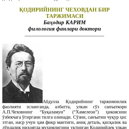
ҚОДИРИЙНИНГ ЧЕХОВДАН БИР
ТАРЖИМАСИ
Баҳодир КАРИМ
филология фанлари доктори
Абдулла Қодирийнинг таржимонлик
фаолияти эсланганда, албатта, улкан сўз санъаткори
А.П.Чеховнинг “Буқаламун” (“Хамелеон”) ҳикоясини
ўзбекчага ўгиргани тилга олинади. Сўзни, санъатни чуқур ҳис
этган, наср учун ҳам фикр мантиғи, аниқ деталь, қисқалик ва
лўндалик ниҳоятда муҳимлигини уқтирган Қодирийдек улкан