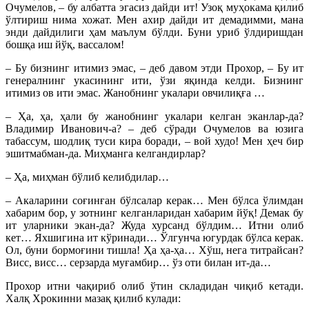
Очумелов, – бу албатта эгасиз дайди ит! Узоқ муҳокама қилиб
ўлтириш нима хожат. Мен ахир дайди ит демадимми, мана
энди дайдилиги ҳам маълум бўлди. Буни уриб ўлдиришдан
бошқа иш йўқ, вассалом!
– Бу бизнинг итимиз эмас, – деб давом этди Прохор, – Бу ит
генералнинг укасининг ити, ўзи яқинда келди. Бизнинг
итимиз ов ити эмас. Жанобнинг укалари овчилиқға …
– Ҳа, ҳа, ҳали бу жанобнинг укалари келган эканлар-да?
Владимир Иванович-а? – деб сўради Очумелов ва юзига
табассум, шодлиқ туси кира боради, – вой худо! Мен ҳеч бир
эшитмабман-да. Миҳманга келгандирлар?
– Ҳа, миҳман бўлиб келибдилар…
– Акаларини соғинған бўлсалар керак… Мен бўлса ўлимдан
хабарим бор, у зотнинг келганларидан хабарим йўқ! Демак бу
ит уларники экан-да? Жуда хурсанд бўлдим… Итни олиб
кет… Яхшигина ит кўринади… Ўлгунча югурдак бўлса керак.
Ол, буни бормоғини тишла! Ҳа ҳа-ҳа… Хўш, нега титрайсан?
Висс, висс… серзарда муғамбир… ўз оти билан ит-да…
Прохор итни чақириб олиб ўтин складидан чиқиб кетади.
Халқ Хрокинни мазақ қилиб кулади: