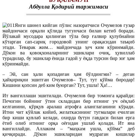
Абдулла Қодирий таржимаси
Янги шинел кийган пўлис назоратчиси Очумелов гузар
майдончаси орқали қўлида тугунчаси билан кетиб боради.
Йўлакай мусодара қилинған тўла бир ғалвир қулубнайни
кўтарган сап-сариқ городовой унинг орақасидан таъқиб
этади. Теварак жим… майдончада ҳеч ким кўринмайди.
Дўкон ва қовоқхоналарнинг эшиклари очиқ, ҳувиллаб
турадилар, бу эшиклар ёнида гадой у ёқда турсин бир зоғ ҳам
кўринмайди.
– Эй, сан ҳали қопадиған ҳам бўлдингми? – деган
ҳайқириқни эшитган Очумелов– Тут, тут қўйма биродар!
Кишини қопсин деб ким буюрган? Тут, ушла! Ҳа!…
Ит вангиллаши эшитилади. Очумелов бир томонга қарайди:
Печогин бойнинг ўтин складидан бир итнинг уч оёқлаб
келганини, қўрқув аралаш атрофга аланглаганини кўради.
Итни чит кўйлак кийиб, желаткасининг тугмалари ечилган
бир киши қувлаб келади, охирда бутун гавдаси билан ерга
ётиб олиб итнинг орқа оёғидан ушлаб қолади. Ит яна
вангиллайди. Аллаким – “маҳкам ушла, қўйма” деб
қичқиради. Дўкон эшикларидан мудраган кишилар