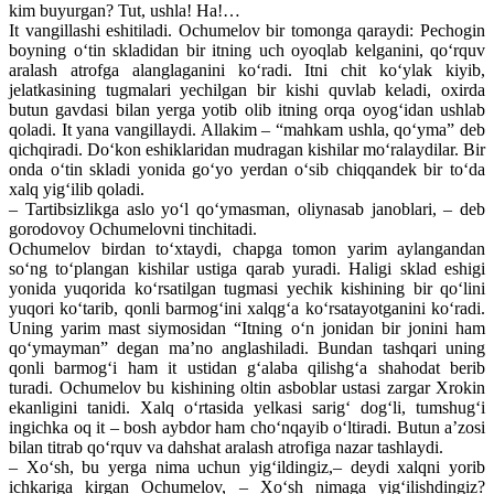
kim buyurgan? Tut, ushla! Ha!…
It vangillashi eshitiladi. Ochumelov bir tomonga qaraydi: Pechogin
boyning o‘tin skladidan bir itning uch oyoqlab kelganini, qo‘rquv
aralash atrofga alanglaganini ko‘radi. Itni chit ko‘ylak kiyib,
jelatkasining tugmalari yechilgan bir kishi quvlab keladi, oxirda
butun gavdasi bilan yerga yotib olib itning orqa oyog‘idan ushlab
qoladi. It yana vangillaydi. Allakim – “mahkam ushla, qo‘yma” deb
qichqiradi. Do‘kon eshiklaridan mudragan kishilar mo‘ralaydilar. Bir
onda o‘tin skladi yonida go‘yo yerdan o‘sib chiqqandek bir to‘da
xalq yig‘ilib qoladi.
– Tartibsizlikga aslo yo‘l qo‘ymasman, oliynasab janoblari, – deb
gorodovoy Ochumelovni tinchitadi.
Ochumelov birdan to‘xtaydi, chapga tomon yarim aylangandan
so‘ng to‘plangan kishilar ustiga qarab yuradi. Haligi sklad eshigi
yonida yuqorida ko‘rsatilgan tugmasi yechik kishining bir qo‘lini
yuqori ko‘tarib, qonli barmog‘ini xalqg‘a ko‘rsatayotganini ko‘radi.
Uning yarim mast siymosidan “Itning o‘n jonidan bir jonini ham
qo‘ymayman” degan ma’no anglashiladi. Bundan tashqari uning
qonli barmog‘i ham it ustidan g‘alaba qilishg‘a shahodat berib
turadi. Ochumelov bu kishining oltin asboblar ustasi zargar Xrokin
ekanligini tanidi. Xalq o‘rtasida yelkasi sarig‘ dog‘li, tumshug‘i
ingichka oq it – bosh aybdor ham cho‘nqayib o‘ltiradi. Butun a’zosi
bilan titrab qo‘rquv va dahshat aralash atrofiga nazar tashlaydi.
– Xo‘sh, bu yerga nima uchun yig‘ildingiz,– deydi xalqni yorib
ichkariga kirgan Ochumelov, – Xo‘sh nimaga yig‘ilishdingiz?