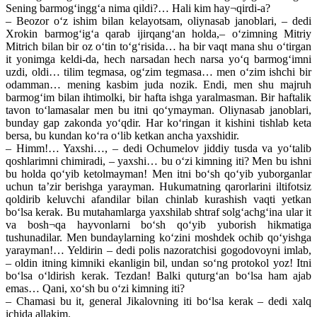
Sening barmog‘ingg‘a nima qildi?… Hali kim hay¬qirdi-a?
– Beozor o‘z ishim bilan kelayotsam, oliynasab janoblari, – dedi
Xrokin barmog‘ig‘a qarab ijirqang‘an holda,– o‘zimning Mitriy
Mitrich bilan bir oz o‘tin to‘g‘risida… ha bir vaqt mana shu o‘tirgan
it yonimga keldi-da, hech narsadan hech narsa yo‘q barmog‘imni
uzdi, oldi… tilim tegmasa, og‘zim tegmasa… men o‘zim ishchi bir
odamman… mening kasbim juda nozik. Endi, men shu majruh
barmog‘im bilan ihtimolki, bir hafta ishga yaralmasman. Bir haftalik
tavon to‘lamasalar men bu itni qo‘ymayman. Oliynasab janoblari,
bunday gap zakonda yo‘qdir. Har ko‘ringan it kishini tishlab keta
bersa, bu kundan ko‘ra o‘lib ketkan ancha yaxshidir.
– Himm!… Yaxshi…, – dedi Ochumelov jiddiy tusda va yo‘talib
qoshlarimni chimiradi, – yaxshi… bu o‘zi kimning iti? Men bu ishni
bu holda qo‘yib ketolmayman! Men itni bo‘sh qo‘yib yuborganlar
uchun ta’zir berishga yarayman. Hukumatning qarorlarini iltifotsiz
qoldirib keluvchi afandilar bilan chinlab kurashish vaqti yetkan
bo‘lsa kerak. Bu mutahamlarga yaxshilab shtraf solg‘achg‘ina ular it
va bosh¬qa hayvonlarni bo‘sh qo‘yib yuborish hikmatiga
tushunadilar. Men bundaylarning ko‘zini moshdek ochib qo‘yishga
yarayman!… Yeldirin – dedi polis nazoratchisi gogodovoyni imlab,
– oldin itning kimniki ekanligin bil, undan so‘ng protokol yoz! Itni
bo‘lsa o‘ldirish kerak. Tezdan! Balki quturg‘an bo‘lsa ham ajab
emas… Qani, xo‘sh bu o‘zi kimning iti?
– Chamasi bu it, general Jikalovning iti bo‘lsa kerak – dedi xalq
ichida allakim.