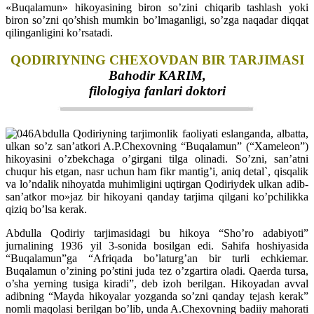
«Buqalamun» hikoyasining biron so’zini chiqarib tashlash yoki
biron so’zni qo’shish mumkin bo’lmaganligi, so’zga naqadar diqqat
qilinganligini ko’rsatadi.
QODIRIYNING CHEXOVDAN BIR TARJIMASI
Bahodir KARIM,
filologiya fanlari doktori
Abdulla Qodiriyning tarjimonlik faoliyati eslanganda, albatta,
ulkan so’z san’atkori A.P.Chexovning “Buqalamun” (“Xameleon”)
hikoyasini o’zbekchaga o’girgani tilga olinadi. So’zni, san’atni
chuqur his etgan, nasr uchun ham fikr mantig’i, aniq detal`, qisqalik
va lo’ndalik nihoyatda muhimligini uqtirgan Qodiriydek ulkan adib-
san’atkor mo»jaz bir hikoya­ni qanday tarjima qilgani ko’pchilikka
qiziq bo’lsa kerak.
Abdulla Qodiriy tarjimasidagi bu hikoya “Sho’ro adabiyoti”
jurnalining 1936 yil 3-sonida bosilgan edi. Sahifa hoshiyasida
“Buqalamun”ga “Afriqada bo’laturg’an bir turli echkiemar.
Buqalamun o’zining po’stini juda tez o’zgartira oladi. Qaerda tursa,
o’sha yerning tusiga kiradi”, deb izoh berilgan. Hikoyadan avval
adibning “Mayda hikoyalar yozganda so’zni qanday tejash kerak”
nomli maqolasi berilgan bo’lib, unda A.Chexovning badiiy mahorati