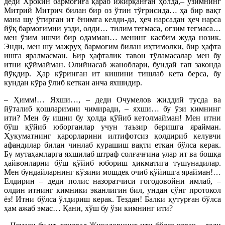
деди Хрокин бармоғиға қараб ижирқанған ҳолда,– ўзимнинг
Митрий Митрич билан бир оз ўтин тўғрисида… ҳа бир вақт
мана шу ўтирган ит ёнимга келди-да, ҳеч нарсадан ҳеч нарса
йўқ бармоғимни узди, олди… тилим тегмаса, оғзим тегмаса…
мен ўзим ишчи бир одамман… менинг касбим жуда нозик.
Энди, мен шу мажруҳ бармоғим билан иҳтимолки, бир ҳафта
ишга яралмасман. Бир ҳафталик тавон тўламасалар мен бу
итни қўймайман. Олийнасаб жаноблари, бундай гап законда
йўқдир. Ҳар кўринган ит кишини тишлаб кета берса, бу
кундан кўра ўлиб кеткан анча яхшидир.
– Ҳимм!… Яхши…, – деди Очумелов жиддий тусда ва
йўталиб қошларимни чимиради, – яхши… бу ўзи кимнинг
ити? Мен бу ишни бу ҳолда қўйиб кетолмайман! Мен итни
бўш қўйиб юборганлар учун таъзир беришга ярайман.
Ҳукуматнинг қарорларини илтифотсиз қолдириб келувчи
афандилар билан чинлаб курашиш вақти еткан бўлса керак.
Бу мутаҳамларга яхшилаб штраф солғачғина улар ит ва бош­қа
ҳайвонларни бўш қўйиб юбориш ҳикматига тушунадилар.
Мен бундайларнинг кўзини мошдек очиб қўйишга ярайман!…
Елдирин – деди полис назоратчиси гогодовойни имлаб, –
олдин итнинг кимники эканлигин бил, ундан сўнг протокол
ёз! Итни бўлса ўлдириш керак. Тездан! Балки қутурған бўлса
ҳам ажаб эмас… Қани, хўш бу ўзи кимнинг ити?