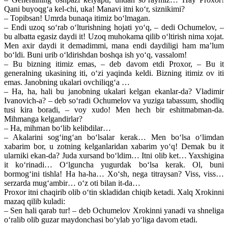
Qani buyoqg‘a kel-chi, uka! Manavi itni ko‘r, siznikimi?
– Topibsan! Umrda bunaqa itimiz bo‘lmagan.
– Endi uzoq so‘rab o‘lturishning hojati yo‘q, – dedi Ochumelov, –
bu albatta egasiz daydi it! Uzoq muhokama qilib o‘ltirish nima xojat.
Men axir daydi it demadimmi, mana endi daydiligi ham ma’lum
bo‘ldi. Buni urib o‘ldirishdan boshqa ish yo‘q, vassalom!
– Bu bizning itimiz emas, – deb davom etdi Proxor, – Bu it
generalning ukasining iti, o‘zi yaqinda keldi. Bizning itimiz ov iti
emas. Janobning ukalari ovchiliqg‘a …
– Ha, ha, hali bu janobning ukalari kelgan ekanlar-da? Vladimir
Ivanovich-a? – deb so‘radi Ochumelov va yuziga tabassum, shodliq
tusi kira boradi, – voy xudo! Men hech bir eshitmabman-da.
Mihmanga kelgandirlar?
– Ha, mihman bo‘lib kelibdilar…
– Akalarini sog‘ing‘an bo‘lsalar kerak… Men bo‘lsa o‘limdan
xabarim bor, u zotning kelganlaridan xabarim yo‘q! Demak bu it
ularniki ekan-da? Juda xursand bo‘ldim… Itni olib ket… Yaxshigina
it ko‘rinadi… O‘lguncha yugurdak bo‘lsa kerak. Ol, buni
bormog‘ini tishla! Ha ha-ha… Xo‘sh, nega titraysan? Viss, viss…
serzarda mug‘ambir… o‘z oti bilan it-da…
Proxor itni chaqirib olib o‘tin skladidan chiqib ketadi. Xalq Xrokinni
mazaq qilib kuladi:
– Sen hali qarab tur! – deb Ochumelov Xrokinni yanadi va shneliga
o‘ralib olib guzar maydonchasi bo‘ylab yo‘liga davom etadi.