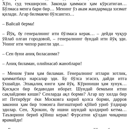
Хўп, суд текширсин. Законда ҳаммаси ҳам кўрсатиган…
Бўлмаса менга бари бир… Менинг ўз акам жандармада хизмат
қилади. Агар билмакчи бўлсангиз…
– Вайсай берма!
– Йўқ, бу генералнинг ити бўлмаса керак… – дейди чуқур
ўйлаб олган городовой, – генералнинг бундай ити йўқ эди.
Унинг ити чипор рангли эди…
– Сен буни аниқ биласанми?
– Аниқ биламан, олийнасаб жаноблари!
– Меним ўзим ҳам биламан. Генералнинг итлари зотлик,
қимматбаҳо нарсалар эди. Бу бўлса эгасиз, дайди итга
ўхшайди. Эпақалиқ юнги ҳам йўқ. Кўриниши ҳам хунук…
Қисқаси бир бедаводан иборат. Шундай бемаъни итни
сақлайдими киши? Сенларда ақл борми? Агар шу хилда бир
ит Петирбург ёки Московга кириб қолса борми, дарров
законни ҳам бир томонга йиғиштириб қўйиб уриб ўлдирар
эдилар. Сен, Хрокин, бу ишни шундай қолдириб кетма…
Таъзирини бериб қўйиш керак! Фурсатни қўлдан чиқариш
ярамайди!