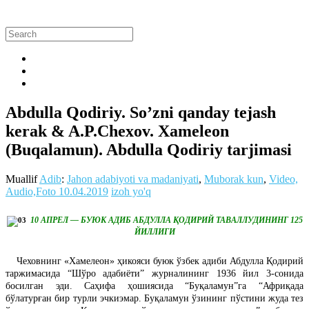
Abdulla Qodiriy. So’zni qanday tejash
kerak & A.P.Chexov. Xameleon
(Buqalamun). Abdulla Qodiriy tarjimasi
Muallif
Adib
:
Jahon adabiyoti va madaniyati
,
Muborak kun
,
Video,
Audio,Foto
10.04.2019
izoh yo'q
10 АПРЕЛ — БУЮК АДИБ АБДУЛЛА ҚОДИРИЙ ТАВАЛЛУДИНИНГ 125
ЙИЛЛИГИ
Чеховнинг «Хамелеон» ҳикояси буюк ўзбек адиби Абдулла Қодирий
таржимасида “Шўро адабиёти” журналининг 1936 йил 3-сонида
босилган эди. Саҳифа ҳошиясида “Буқаламун”га “Африқада
бўлатурған бир турли эчкиэмар. Буқаламун ўзининг пўстини жуда тез