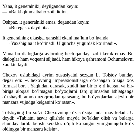
Yana, it generalniki, deyilgandan keyin:
— «Balki qimmatbaho zotli itdir».
Oshpaz, it generalniki emas, degandan keyin:
— «Bu egasiz daydi it».
It generalning ukasiga qarashli ekani ma’lum bo’lganda:
— «Yaxshigina it ko’rinadi. Ulguncha yugurdak ko’rinadi».
Mana bu dialoglarga avtorning hech qanday izohi kerak emas. Bu
dialoglar ham voqeani siljitadi, ham hikoya qahramoni Ochumelovni
xarakterlaydi.
Chexov uslubidagi ayrim xususiyatni sezgan L. Tolstoy bunday
degai edi: «Chexovning impressionistlarga o’xshagan o’ziga xos
formasi bor… Yaqindan qarasak, xuddi har bir to’g’ri kelgan va bir-
biriga aloqasi bo’lmagan bo’yoqlarni farq qilmasdan ishlatganga
o’xshaydi, ammo uzoqroqdan qarasang, bu bo’yoqlardan ajeyib bir
manzara vujudga kelganini ko’rasan».
Tolstoyiing bu so’zi Chexovning o’z so’ziga juda mos keladi. U
deydi: «Tabiatni tasvir qilishda mayda bo’laklar olish va bularga
shunday tartib berish kerakki. o’qib ko’zingni yumganingda ko’z
oldingga bir manzara kelsin».