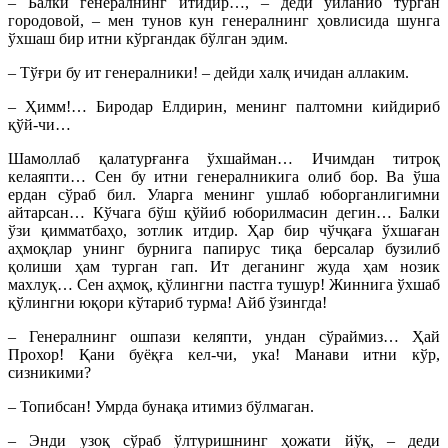
– Балки генералнинг итидир…, – деди ўйланиб турган
городовой, – мен тунов кун генералнинг ҳовлисида шунга
ўхшаш бир итни кўргандак бўлган эдим.
– Тўғри бу ит генералники! – дейди халқ ичидан аллаким.
– Ҳимм!… Биродар Елдирин, менинг палтомни кийдириб
қўй-чи…
Шамоллаб қалатурғанға ўхшайман… Ичимдан титроқ
келаяпти… Сен бу итни генералникига олиб бор. Ва ўша
ердан сўраб бил. Уларга менинг ушлаб юборганлигимни
айтарсан… Кўчага бўш қўйиб юборилмасин дегин… Балки
ўзи қимматбаҳо, зотлик итдир. Ҳар бир чўчқаға ўхшаған
аҳмоқлар унинг бурнига папирус тиқа берсалар бузилиб
қолиши ҳам турган гап. Ит деганинг жуда ҳам нозик
махлуқ… Сен аҳмоқ, қўлингни пастга тушур! Жиннига ўхшаб
қўлингни юқори кўтариб турма! Айб ўзингда!
– Генералнинг ошпази келяпти, ундан сўраймиз… Ҳай
Прохор! Қани буёқға кел-чи, ука! Манави итни кўр,
сизникими?
– Топибсан! Умрда бунақа итимиз бўлмаган.
– Энди узоқ сўраб ўлтуришнинг ҳожати йўқ, – деди