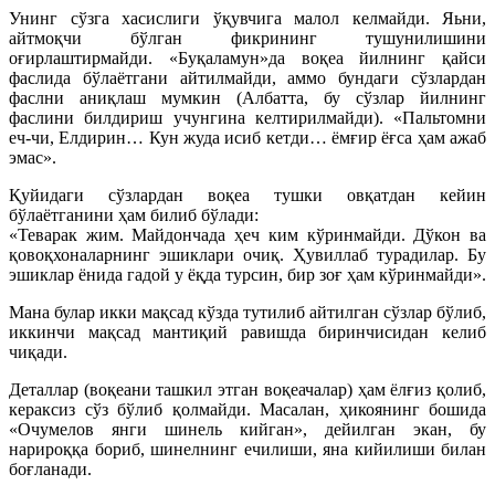
Унинг сўзга хасислиги ўқувчига малол келмайди. Яьни,
айтмоқчи бўлган фикрининг тушунилишини
оғирлаштирмайди. «Буқаламун»да воқеа йилнинг қайси
фаслида бўлаётгани айтилмайди, аммо бундаги сўзлардан
фаслни аниқлаш мумкин (Албатта, бу сўзлар йилнинг
фаслини билдириш учунгина келтирилмайди). «Пальтомни
еч-чи, Елдирин… Кун жуда исиб кетди… ёмғир ёғса ҳам ажаб
эмас».
Қуйидаги сўзлардан воқеа тушки овқатдан кейин
бўлаётганини ҳам билиб бўлади:
«Теварак жим. Майдончада ҳеч ким кўринмайди. Дўкон ва
қовоқхоналарнинг эшиклари очиқ. Ҳувиллаб турадилар. Бу
эшиклар ёнида гадой у ёқда турсин, бир зоғ ҳам кўринмайди».
Мана булар икки мақсад кўзда тутилиб айтилган сўзлар бўлиб,
иккинчи мақсад мантиқий равишда биринчисидан келиб
чиқади.
Деталлар (воқеани ташкил этган воқеачалар) ҳам ёлғиз қолиб,
кераксиз сўз бўлиб қолмайди. Масалан, ҳикоянинг бошида
«Очумелов янги шинель кийган», дейилган экан, бу
нарироққа бориб, шинелнинг ечилиши, яна кийилиши билан
боғланади.