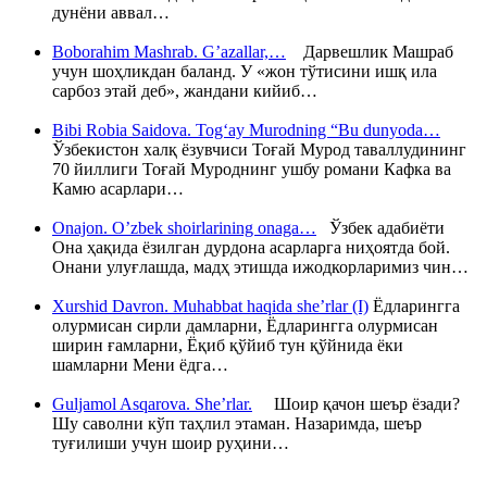
дунёни аввал…
Boborahim Mashrab. G’azallar,…
Дарвешлик Машраб
учун шоҳликдан баланд. У «жон тўтисини ишқ ила
сарбоз этай деб», жандани кийиб…
Bibi Robia Saidova. Tog‘ay Murodning “Bu dunyoda…
Ўзбекистон халқ ёзувчиси Тоғай Мурод таваллудининг
70 йиллиги Тоғай Муроднинг ушбу романи Кафка ва
Камю асарлари…
Onajon. O’zbek shoirlarining onaga…
Ўзбек адабиёти
Она ҳақида ёзилган дурдона асарларга ниҳоятда бой.
Онани улуғлашда, мадҳ этишда ижодкорларимиз чин…
Xurshid Davron. Muhabbat haqida she’rlar (I)
Ёдларингга
олурмисан сирли дамларни, Ёдларингга олурмисан
ширин ғамларни, Ёқиб қўйиб тун қўйнида ёки
шамларни Мени ёдга…
Guljamol Asqarova. She’rlar.
Шоир қачон шеър ёзади?
Шу саволни кўп таҳлил этаман. Назаримда, шеър
туғилиши учун шоир руҳини…