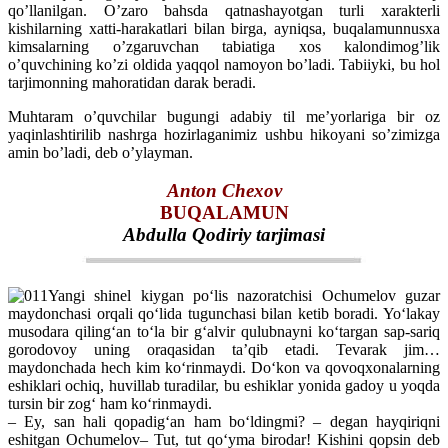
qo’llanilgan. O’zaro bahsda qatnashayotgan turli xarakterli
kishilarning xatti-harakatlari bilan birga, ayniqsa, buqalamunnusxa
kimsalarning o’zgaruvchan tabiatiga xos kalondimog’lik
o’quvchining ko’zi oldida yaqqol namoyon bo’ladi. Tabiiyki, bu hol
tarjimonning mahoratidan darak beradi.
Muhtaram o’quvchilar bugungi adabiy til me’yorlariga bir oz
yaqinlashtirilib nashrga hozirlaganimiz ushbu hikoyani so’zimizga
amin bo’ladi, deb o’ylayman.
Anton Chexov
BUQALAMUN
Abdulla Qodiriy tarjimasi
Yangi shinel kiygan po‘lis nazoratchisi Ochumelov guzar
maydonchasi orqali qo‘lida tugunchasi bilan ketib boradi. Yo‘lakay
musodara qiling‘an to‘la bir g‘alvir qulubnayni ko‘targan sap-sariq
gorodovoy uning oraqasidan ta’qib etadi. Tevarak jim…
maydonchada hech kim ko‘rinmaydi. Do‘kon va qovoqxonalarning
eshiklari ochiq, huvillab turadilar, bu eshiklar yonida gadoy u yoqda
tursin bir zog‘ ham ko‘rinmaydi.
– Ey, san hali qopadig‘an ham bo‘ldingmi? – degan hayqiriqni
eshitgan Ochumelov– Tut, tut qo‘yma birodar! Kishini qopsin deb