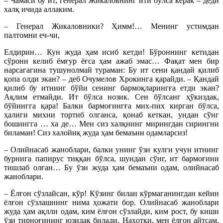
– Чамаси бу ит, генерал Жикаловнинг ити бўлса керак – деди
халқ ичида аллаким.
– Генерал Жикаловники? Ҳимм!… Менинг устимдан
палтомни еч-чи,
Елдирин… Кун жуда ҳам исиб кетди! Бўроннинг кетидан
сўрони келиб ёмғур ёғса ҳам ажаб эмас… Фақат мен бир
нарсагагина тушунолмай тураман: Бу ит сени қандай қилиб
қопа олди экан? – деб Очумелов Хрокинга қарайди. – Қандай
қилиб бу итнинг бўйи сенинг бармоқларингға етди экан?
Ақлим етмайди. Ит бўлса нозик. Сен бўлсанг ҳўкиздак,
бўйингга қара! Балки бармоғингға мих-пих кирган бўлса,
ҳалиги михни тортиб олганса, қонаб кеткан, ундан сўнг
бошингга … ха де… Мен сиз халқнинг мирингдан сирингни
биламан! Сиз халойиқ жуда ҳам бемаъни одамларсиз!
– Олийнасаб жаноблари, балки унинг ўзи кулги учун итнинг
бурнига папирус тиққан бўлса, шундан сўнг, ит бармоғини
тишлаб ол­ған… Бу ўзи жуда ҳам бемаъни одам, олийнасаб
жаноблари.
– Ёлғон сўзлайсан, кўр! Кўзинг билан кўрмаганингдан кейин
ёлғон сўзлашнинг нима ҳожати бор. Олийнасаб жаноблари
жуда ҳам ақлли одам, ким ёлғон сўзлайди, ким рост, бу киши
ўзи тирноғининг юзидак билади. Наҳотки, мен ёлғон айтсам.