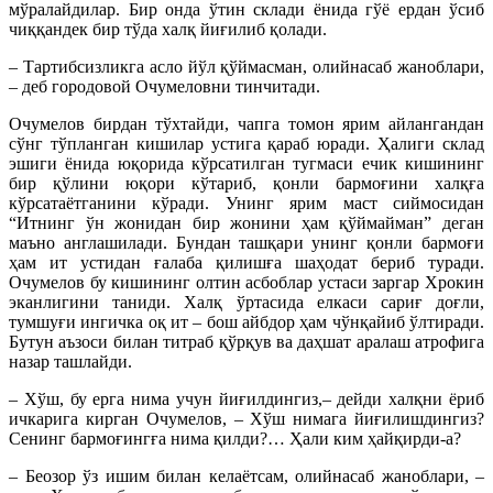
мўралайдилар. Бир онда ўтин склади ёнида гўё ердан ўсиб
чиққандек бир тўда халқ йиғилиб қолади.
– Тартибсизликга асло йўл қўймасман, олийнасаб жаноблари,
– деб городовой Очумеловни тинчитади.
Очумелов бирдан тўхтайди, чапга томон ярим айлангандан
сўнг тўпланган кишилар устига қараб юради. Ҳалиги склад
эшиги ёнида юқорида кўрсатилган тугмаси ечик кишининг
бир қўлини юқори кўтариб, қонли бармоғини халқға
кўрсатаётганини кўради. Унинг ярим маст сиймосидан
“Итнинг ўн жонидан бир жонини ҳам қўймайман” деган
маъно англашилади. Бундан ташқари унинг қонли бармоғи
ҳам ит устидан ғалаба қилишға шаҳодат бериб туради.
Очумелов бу кишининг олтин асбоблар устаси заргар Хрокин
эканлигини таниди. Халқ ўртасида елкаси сариғ доғли,
тумшуғи ингичка оқ ит – бош айбдор ҳам чўнқайиб ўлтиради.
Бутун аъзоси билан титраб қўрқув ва даҳшат аралаш атрофига
назар ташлайди.
– Хўш, бу ерга нима учун йиғилдингиз,– дейди халқни ёриб
ичкарига кирган Очумелов, – Хўш нимага йиғилишдингиз?
Сенинг бармоғингға нима қилди?… Ҳали ким ҳай­қирди-а?
– Беозор ўз ишим билан келаётсам, олийнасаб жаноблари, –