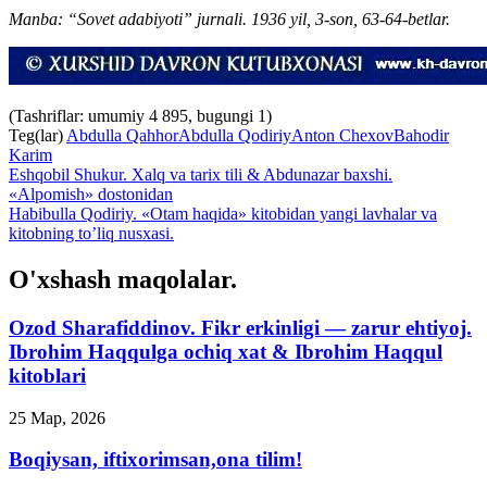
Manba: “Sovet adabiyoti” jurnali. 1936 yil, 3-son, 63-64-betlar.
(Tashriflar: umumiy 4 895, bugungi 1)
Teg(lar)
Abdulla Qahhor
Abdulla Qodiriy
Anton Chexov
Bahodir
Karim
Eshqobil Shukur. Xalq va tarix tili & Abdunazar baxshi.
«Alpomish» dostonidan
Habibulla Qodiriy. «Otam haqida» kitobidan yangi lavhalar va
kitobning to’liq nusxasi.
O'xshash maqolalar.
Ozod Sharafiddinov. Fikr erkinligi — zarur ehtiyoj.
Ibrohim Haqqulga ochiq xat & Ibrohim Haqqul
kitoblari
25 Мар, 2026
Boqiysan, iftixorimsan,ona tilim!