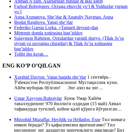
Ahmad A’zam. Asarlaridan fiqralar & Ikki kitob
Farhod Bobojonov. Orzuga eltuvchi yo‘l & Yulduzlar yurgan
yo`l
Anna Axmatova. She’rlar & Anatoliy Nayman. Anna
Ibodat Rajabova. Yangi she’rlar
Federiko Garsia Lorka. «Tamarit devoni»dan
Mirtemir domla xotirasiga bag’ishlov
Sulaymon Rahmon. Orzulardan yaratdi dunyo. (Tilak Jo’ra
siyrati va suvratiga chizgilar) & Tilak Jo’ra xotirasiga
bag’ishlov
Tolibi ilm kerak…
ENG KO’P O’QILGAN
Xurshid Davron. Vatan haqida she’rlar
1 сентябрь -
Ўзбекистон Республикасининг Мустақиллик куни.
Айём муборак бўлсин! Энг азиз ва энг…
Umar Xayyom.Ruboiylar
Буюк Умар Хайём
таваллудининг 970 йиллиги олдидан (15 май) Аввал
тафаккурда туғилиб, кейин қалб қўрига йўғрилган…
Mirzohid Muzaffar. Hechlik va Hellados. Esse
Тил нимага
имкон беради? Ўз қафасимизни яратишгами? Тил
инсоннинг энг даҳшатли эринчоқлиги эмасмиди? Биз