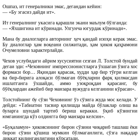
Ошпаз, ит генералники эмас, дегандан кейин:
— «Бу эгасиз дайди ит».
Ит генералнинг укасига қарашли экани маълум бўлганда:
— «Яхшигина ит кўринади. Улгунча югурдак кўринади».
Мана бу диалогларга авторнинг ҳеч қандай изоҳи керак эмас.
Бу диалоглар ҳам воқеани силжитади, ҳам ҳикоя қаҳрамони
Очумеловни характерлайди.
Чехов услубидаги айрим хусусиятни сезган Л. Толстой бундай
дегаи эди: «Чеховнинг импрессионистларга ўхшаган ўзига хос
формаси бор… Яқиндан қарасак, худди ҳар бир тўғри келган
ва бир-бирига алоқаси бўлмаган бўёқларни фарқ қилмасдан
ишлатганга ўхшайди, аммо узоқроқдан қарасанг, бу
бўёқлардан ажейиб бир манзара вужудга келганини кўрасан».
Толстойиинг бу сўзи Чеховнинг ўз сўзига жуда мос келади. У
дейди: «Табиатни тасвир қилишда майда бўлаклар олиш ва
буларга шундай тартиб бериш керакки. ўқиб кўзингни
юмганингда кўз олдингга бир манзара келсин».
«Буқаламун» ҳикоясининг бирон сўзини чиқариб ташлаш ёки
бирон сўзни қўшиш мумкин бўлмаганлиги, сўзга нақадар
диққат қилинганлигини кўрсатади.