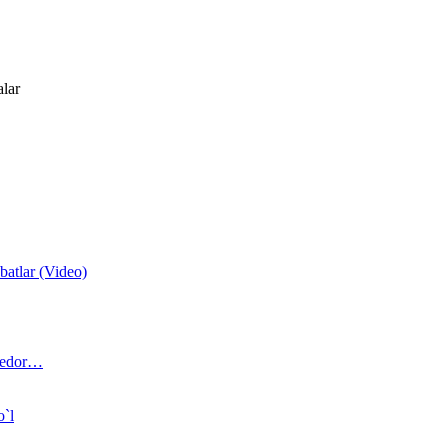
alar
atlar (Video)
 bedor…
o`l