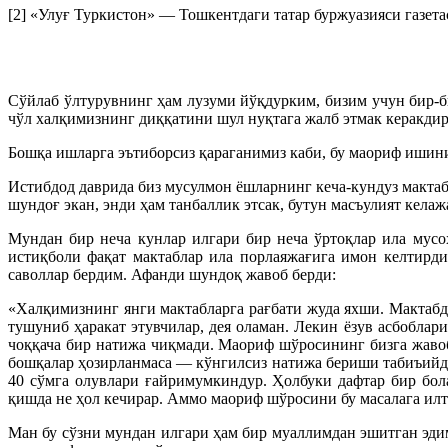
[2] «Улуғ Туркистон» — Тошкентдаги татар буржуазияси газет
Сўйлаб ўлтурувнинг ҳам лузуми йўқдурким, бизим учун бир-б
чўл халқимизнинг диққатини шул нуқтага жалб этмак керакдир
Бошқа ишларга эътиборсиз қараганимиз каби, бу маориф ишини
Истибдод даврида биз мусулмон ёшларнинг кеча-кундуз мактаб
шундоғ экан, энди ҳам танбаллик этсак, бутун масъулият келаж
Мундан бир неча кунлар илгари бир неча ўртоқлар ила мус
истиқболи фақат мактаблар ила порлаяжағига имон келтирд
саволлар бердим. Афанди шундоқ жавоб берди:
«Халқимизнинг янги мактабларга рағбати жуда яхши. Мактаб
тушуниб ҳаракат этувчилар, дея оламан. Лекин ёзув асбобла
чоққача бир натижа чиқмади. Маориф шўросининг бизга жавоб
бошқалар ҳозирланмаса — кўнгилсиз натижа бериши табиъийдир
40 сўмга олувлари ғайримумкиндур. Ҳолбуки дафтар бир бола
қишда не ҳол кечирар. Аммо маориф шўросини бу масалага илт
Ман бу сўзни мундан илгари ҳам бир муаллимдан эшитган эдим