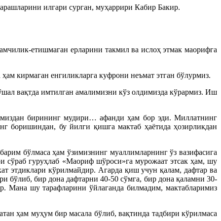
қарашларини илгари сурган, муҳаррири Кабир Бакир.
камчилик-етишмаган ерларини такмил ва ислоҳ этмак маорифга
 ҳам кирмаган енгиликларга куфрони неъмат этган бўлурмиз.
 ўшал вақтда имтилган амалимизни кўз олдимизда кўрармиз. Иш
римиздан бирининг мудири… афанди ҳам бор эди. Миллатнинг
нг боришиндан, бу йилги қишга мактаб ҳаётида ҳозирликдан
барим бўлмаса ҳам ўзимизнинг муаллимларнинг ўз вазифасига
ри сўраб гуруҳлаб «Маориф шўроси»га мурожаат этсак ҳам, шу
ат этдиклари кўрилмайдир. Агарда қиш учун қалам, дафтар ва
 бўлиб, бир дона дафтарни 40-50 сўмга, бир дона қаламни 30-
дир. Мана шу тарафларини ўйлаганда билмадим, мактабларимиз
атан ҳам муҳум бир масала бўлиб, вақтинда тадбири кўрилмаса