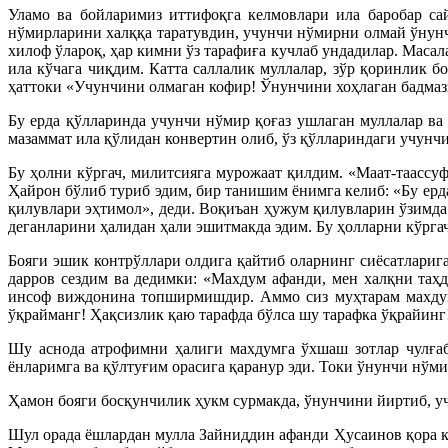
Уламо ва бойларимиз иттифоқга келмовлари ила баробар са
нўмирларини халққа таратувдин, учунчи нўмирни олмай ўнунч
хилоф ўлароқ, ҳар кимни ўз тарафиға кучлаб ундадилар. Маса
ила кўчага чиқдим. Катта саллалик муллалар, зўр қоринлик б
ҳаттоки «Учунчини олмаган кофир! Ўнунчини хоҳлаган бадмазҳа
Бу ерда қўлларинда учунчи нўмир қоғаз ушлаган муллалар ва
мазаммат ила қўлидан конвертин олиб, ўз қўллариндаги учунч
Бу ҳолни кўргач, милитсияга мурожаат қилдим. «Маат-таассу
Ҳайрон бўлиб туриб эдим, бир танишим ёнимга келиб: «Бу ерд
қилувлари эҳтимол», деди. Воқиъан ҳужум қилувларин ўзимда 
деганларини ҳалидан ҳали эшитмакда эдим. Бу ҳолларни кўрга
Бояги эшик контрўллари олдига қайтиб оларнинг сиёсатлариг
дарров сездим ва дедимки: «Махдум афанди, мен халқни та
инсоф виждонина топширмишдир. Аммо сиз муҳтарам махдумн
ўқрайманг! Ҳақсизлик қаю тарафда бўлса шу тарафка ўқрайинг!
Шу аснода атрофимни ҳалиги махдумга ўхшаш зотлар чулғаб
ёнларимга ва қўлтуғим орасига қаранур эди. Токи ўнунчи нўм
Ҳамон бояги босқунчилик ҳукм сурмакда, ўнунчини йиртиб, у
Шул орада ёшлардан мулла Зайниддин афанди Ҳусаинов қора ку