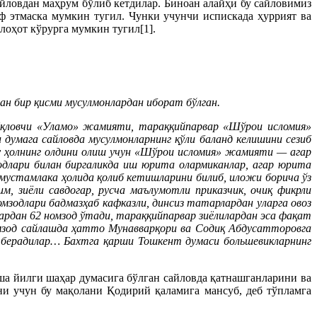
йловдан маҳрум бўлиб кетдилар. Биноан алайҳи бу сайловимиз
ф этмаска мумкин тугил. Чунки учунчи испискада ҳуррият ва
лоҳот кўрурга мумкин тугил[1].
дан бир қисми мусулмонлардан иборат бўлган.
 ёқловчи «Уламо» жамияти, тараққийпарвар «Шўрои исломия»
 думага сайловда мусулмонларнинг қўли баланд келишини сезиб
Бу ҳолнинг олдини олиш учун «Шўрои исломия» жамияти — агар
одлари билан биргаликда иш юрита олармиканлар, агар юрита
 мустамлака ҳолида қолиб кетишларини билиб, иложи борича ўз
м, зиёли савдогар, русча маълумотли приказчик, очиқ фикрли
зодлари бадмазҳаб кафказли, динсиз татарлардан уларга овоз
ардан 62 номзод ўтади, тараққийпарвар зиёлилардан эса фақат
зод сайлашда ҳатто Мунавварқори ва Содиқ Абдусатторовга
з берадилар… Бахтга қарши Тошкент думаси большевикларнинг
а йилги шаҳар думасига бўлган сайловда қатнашганларини ва
ни учун бу мақолани Қодирий қаламига мансуб, деб тўпламга