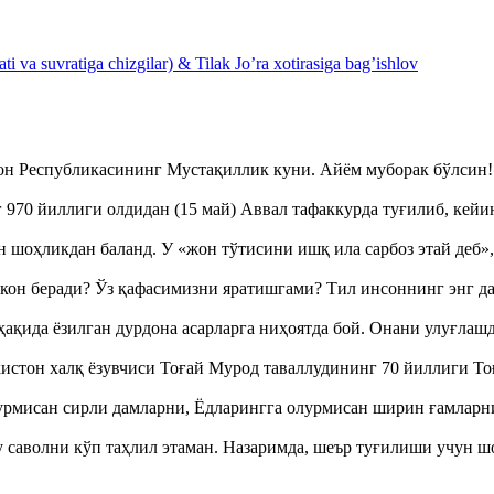
 va suvratiga chizgilar) & Tilak Jo’ra xotirasiga bag’ishlov
тон Республикасининг Мустақиллик куни. Айём муборак бўлси
970 йиллиги олдидан (15 май) Аввал тафаккурда туғилиб, кейи
оҳликдан баланд. У «жон тўтисини ишқ ила сарбоз этай деб
кон беради? Ўз қафасимизни яратишгами? Тил инсоннинг энг д
ақида ёзилган дурдона асарларга ниҳоятда бой. Онани улуғла
истон халқ ёзувчиси Тоғай Мурод таваллудининг 70 йиллиги 
урмисан сирли дамларни, Ёдларингга олурмисан ширин ғамларн
аволни кўп таҳлил этаман. Назаримда, шеър туғилиши учун 