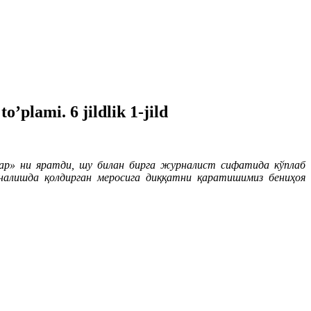
’plami. 6 jildlik 1-jild
ар» ни яратди, шу билан бирга журналист сифатида кўплаб
ўналишда қолдирган меросига диққатни қаратишимиз бениҳоя