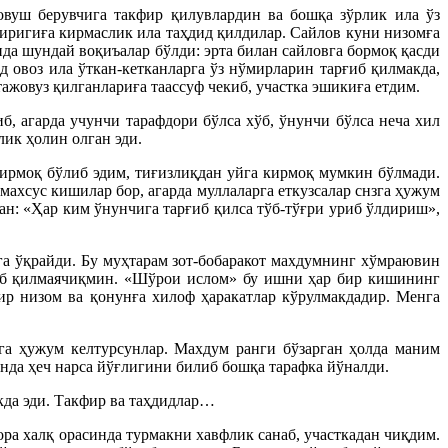
овуш берувчига такфир қилувлардин ва бошқа зўрлик ила ўз
иригиға кирмаслик ила таҳдид қилдилар. Сайлов куни низомға
да шундай воқиъалар бўлди: эрта билан сайловга бормоқ қасди
д овоз ила ўткан-кетканларга ўз нўмирларин тарғиб қилмакда,
ажовуз қилганлариға таассуф чекиб, участка эшикиға етдим.
, агарда учунчи тарафдори бўлса хўб, ўнунчи бўлса неча хил
лик ҳолин олган эди.
дирмоқ бўлиб эдим, тиғизлиқдан уйга кирмоқ мумкин бўлмади.
ахсус кишилар бор, агарда муллаларга еткузсалар снзга ҳужум
ан: «Ҳар ким ўнунчига тарғиб қилса тўб-тўғри уриб ўлдириш»,
га ўқрайди. Бу муҳтарам зот-бобаракот махдумнинг хўмраювин
ғиб қилмаячиқмин. «Шўрои ислом» бу ишни ҳар бир кишининг
 низом ва қонунға хилоф ҳаракатлар кўрулмакдадир. Менга
га ҳужум келтурсунлар. Махдум ранги бўзарган ҳолда маним
енда ҳеч нарса йўғлигини билиб бошқа тарафка йўналди.
кда эди. Такфир ва таҳдидлар…
ра халқ орасинда турмакни хавфлик санаб, участкадан чиқдим.