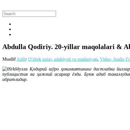
Abdulla Qodiriy. 20-yillar maqolalari & Abd
Muallif
Adib
:
O'zbek tarixi, adabiyoti va madaniyati
,
Video, Audio,F
Абдулла Қодирий шўро ҳокимиятининг дастлабки йиллар
публицистик ва ҳажвий асарлар ёзди. Буюк адиб таваллуди
ибратлидир.