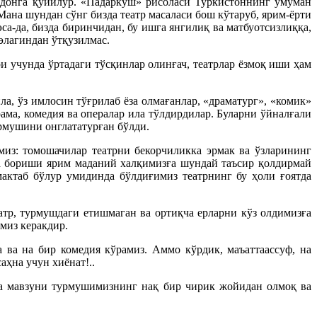
донга қўйилур. «Падаркуш» рисоласи Туркистоннинг умуман
ана шундан сўнг бизда театр масаласи бош кўтаруб, ярим-ёрти
а-да, бизда биринчидан, бу ишга янгилиқ ва матбуотсизлиққа,
элагиндан ўтқузилмас.
и учунда ўртадаги тўсқинлар олинғач, театрлар ёзмоқ иши ҳам
, ўз имлосин тўғрилаб ёза олмағанлар, «драматург», «комик»
ама, комедия ва опералар ила тўлдирдилар. Буларни ўйналғали
урмушини онглататурған бўлди.
амиз: томошачилар театрни бекорчиликка эрмак ва ўзларининг
да бориши ярим маданий халқимизға шундай таъсир қолдирмай
мактаб бўлур умидинда бўлдиғимиз театрнинг бу ҳоли ғоятда
атр, турмушдаги етишмаган ва ортиқча ерларни кўз олдимизға
миз керакдир.
 ва на бир комедия кўрамиз. Аммо кўрдик, маъаттаассуф, на
аҳна учун хиёнат!..
нда мавзуни турмушимизнинг нақ бир чирик жойидан олмоқ ва