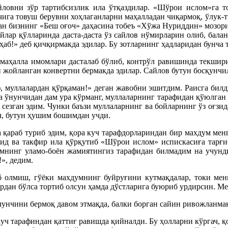
йловни зўр тартибсизлик ила ўтқаздилар. «Шўрои ислом»га т
ига товуш берувни хоҳлаганларни маҳалладан чиқармоқ, ўлук-т
лан бизнинг «Беш оғоч» даҳасина тобеъ «Хўжа Нуриддин» мозори
ойлар қўлларинда даста-даста ўз сайлов нўмирларин олиб, балан
б!» деб қичқирмакда эдилар. Бу зотларнинг ҳадларидан бунча т
 маҳалла имомлари дасталаб бўлиб, контрўл равишинда текшириб
и жойланган конвертни бермакда эдилар. Сайлов бутун босқунчи
ф, муллалардан қўрқаман!» деган жавобни эшитдим. Раисга бил
а ўнунчидан дам ура кўрманг, муллаларнинг тарафидан қўюлган м
сезган эдим. Чунки баъзи муллаларнинг ва бойларнинг ўз оғзид
ч, бутун ҳушим бошимдан учди.
а қараб туриб эдим, қора куч тарафдорлариндан бир махдум мен
ҳдид ва такфир ила қўрқутиб «Шўрои ислом» испискасиға тар
инг уламо-боён жамиятингиз тарафидан билмадим на учундир
», дедим.
 олмиш, гўёки махдумнинг буйруғини кутмақдалар, токи мен
ирдан бўлса тортиб олсун ҳамда дўстларига буюриб урдирсин. М
чунчини бермоқ давом этмақда, балки борган сайин ривожланма
ч тарафиндан қаттиғ равишда қийналди. Бу ҳолларни кўргач, қо