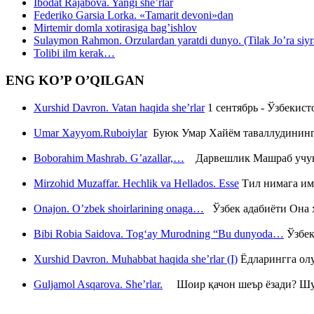
Ibodat Rajabova. Yangi she’rlar
Federiko Garsia Lorka. «Tamarit devoni»dan
Mirtemir domla xotirasiga bag’ishlov
Sulaymon Rahmon. Orzulardan yaratdi dunyo. (Tilak Jo’ra siyrati
Tolibi ilm kerak…
ENG KO’P O’QILGAN
Xurshid Davron. Vatan haqida she’rlar
1 сентябрь - Ўзбекис
Umar Xayyom.Ruboiylar
Буюк Умар Хайём таваллудининг 
Boborahim Mashrab. G’azallar,…
Дарвешлик Машраб учун ш
Mirzohid Muzaffar. Hechlik va Hellados. Esse
Тил нимага им
Onajon. O’zbek shoirlarining onaga…
Ўзбек адабиёти Она ҳ
Bibi Robia Saidova. Tog‘ay Murodning “Bu dunyoda…
Ўзбек
Xurshid Davron. Muhabbat haqida she’rlar (I)
Ёдларингга ол
Guljamol Asqarova. She’rlar.
Шоир қачон шеър ёзади? Шу с