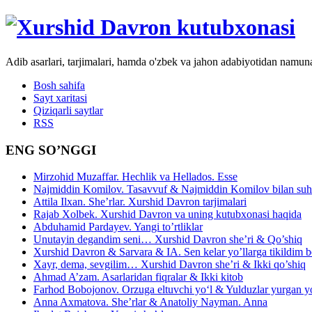
Adib asarlari, tarjimalari, hamda o'zbek va jahon adabiyotidan namun
Bosh sahifa
Sayt xaritasi
Qiziqarli saytlar
RSS
ENG SO’NGGI
Mirzohid Muzaffar. Hechlik va Hellados. Esse
Najmiddin Komilov. Tasavvuf & Najmiddin Komilov bilan suhb
Attila Ilxan. She’rlar. Xurshid Davron tarjimalari
Rajab Xolbek. Xurshid Davron va uning kutubxonasi haqida
Abduhamid Pardayev. Yangi to’rtliklar
Unutayin degandim seni… Xurshid Davron she’ri & Qo’shiq
Xurshid Davron & Sarvara & IA. Sen kelar yo’llarga tikildim
Xayr, dema, sevgilim… Xurshid Davron she’ri & Ikki qo’shiq
Ahmad A’zam. Asarlaridan fiqralar & Ikki kitob
Farhod Bobojonov. Orzuga eltuvchi yo‘l & Yulduzlar yurgan y
Anna Axmatova. She’rlar & Anatoliy Nayman. Anna