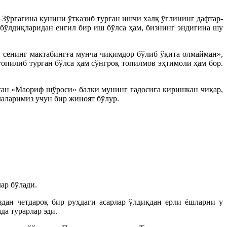
Зўрғагина кунини ўтказиб турган ишчи халқ ўғлининг дафтар-
 бўлдиқларидан енгил бир иш бўлса ҳам, бизнинг эндигина шу
 сенинг мактабингға мунча чиқимдор бўлиб ўқита олмайман»,
топилиб турган бўлса ҳам сўнгроқ топилмов эҳтимоли ҳам бор.
ган «Маориф шўроси» балки мунинг гадосига киришкан чиқар,
лаларимиз учун бир жиноят бўлур.
ар бўлади.
дан четдароқ бир руҳдаги асарлар ўлдиқдан ерли ёшларни у
да турарлар эди.