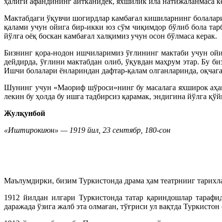
ҳалиги афандининг айтканидек, яхшилик ила натижаланмаса к
Мактабдаги ўқувчи шогирдлар камбағал кишиларнинг болалари
қалами учун ойига бир-икки юз сўм чиқимдор бўлиб бола тар
йўлга оёқ боскан камбағал халқимиз учун осон бўлмаса керак.
Бизнинг қора-нодон ишчиларимиз ўғлининг мактаби учун ойи
дейдирда, ўғлини мактабдан олиб, ўқувдан маҳрум этар. Бу б
Ишчи болалари ёнлариндан дафтар-қалам олганларинда, оқчага
Шунинг учун «Маориф шўроси»нинг бу масалага яхширок аҳам
лекин бу ҳолда бу ишга тадбирсиз қарамак, эндигина йўлга қў
Жулқунбой
«Иштирокиюн» — 1919 йил, 23 сентябр, 180-сон
Маълумдирки, бизим Туркистонда драма ҳам театрнииг тарихла
1912 йилдан илгари Туркистонда татар қариндошлар тарафи
даражада ўзига жалб эта олмаған, тўғриси ул вақтда Туркистон