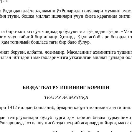
ерак.
 ўлдиқдан дафтар-қаламни ўз ёнларидан олувлари мумкин эмас. 
бия этуви, бошқа миллат ишчилари учун бизга қараганда онгли
га бир-икки юз сўм чиқимдор бўлуви эса тўғридан-тўғри: «Ман
изим учун табиий бир ишдир. Ҳозирда ўқув асбоблари бозордан 
 ҳам топилмай бошласа тағи бир бало бўлур.
ият беруви, албатта, лозимдир. Масаланинг аҳамиятига тушин
йилган ибтидоий мактабларимизга ўтказилган миллат гуллари бо
БИЗДА ТЕАТРУ ИШИНИНГ БОРИШИ
ТЕАТРУ ВА МУЗИҚА
ри 1912 йилдан бошланиб, буларни қабул этканимизга етти йилл
дан театр ўюнлари бўлуб турса ҳам табиий бизим турмушимиз
 ёшлари жуда оз ва шу нисбатда шеърий асарлардан йироқ масофа