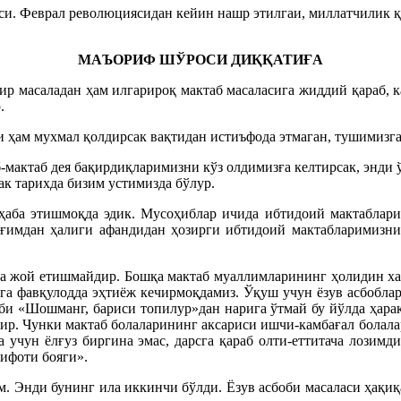
аси. Феврал революциясидан кейин нашр этилгаи, миллатчилик 
МАЪОРИФ ШЎРОСИ ДИҚҚАТИҒА
ир масаладан ҳам илгарироқ мактаб масаласига жиддий қараб, 
.
 ҳам мухмал қолдирсак вақтидан истиъфода этмаган, тушимизга
-мактаб дея бақирдиқларимизни кўз олдимизға келтирсак, энди
ак тарихда бизим устимизда бўлур.
оҳаба этишмоқда эдик. Мусоҳиблар ичида ибтидоий мактабла
иғимдан ҳалиги афандидан ҳозирги ибтидоий мактабларимизни
да жой етишмайдир. Бошқа мактаб муаллимларининг ҳолидин ха
рига фавқулодда эҳтиёж кечирмоқдамиз. Ўқуш учун ёзув асбобла
и «Шошманг, бариси топилур»дан нарига ўтмай бу йўлда ҳарак
. Чунки мактаб болаларининг аксариси ишчи-камбағал болалари
 учун ёлғуз биргина эмас, дарсга қараб олти-еттитача лозим
ифоти бояги».
. Энди бунинг ила иккинчи бўлди. Ёзув асбоби масаласи ҳақиқ