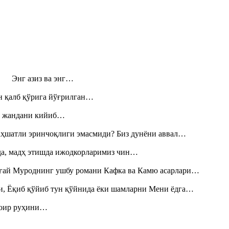
н! Энг азиз ва энг…
н қалб қўрига йўғрилган…
», жандани кийиб…
аҳшатли эринчоқлиги эмасмиди? Биз дунёни аввал…
шда, мадҳ этишда ижодкорларимиз чин…
Тоғай Муроднинг ушбу романи Кафка ва Камю асарлари…
и, Ёқиб қўйиб тун қўйнида ёки шамларни Мени ёдга…
шоир руҳини…