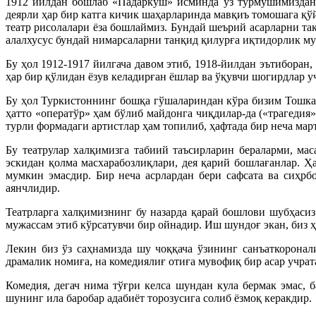
1912 йилдан бошлаб «Падаркуш» исминда ўз турмушимиздан 
деярли ҳар бир катга кичик шаҳарларинда мавқиъ томошага қў
театр рисолалари ёза бошлаймиз. Бундай шеърий асарларни та
алалхусус бундай нимарсаларни танқид қилурға иқтидорлик му
Бу ҳол 1912-1917 йилгача давом этиб, 1918-йилдан эътиборан
ҳар бир қўлидан ёзув келадирған ёшлар ва ўқувчи шогирдлар у
Бу ҳол Туркистоннинг бошқа гўшалариндан кўра бизим Тошкан
ҳатто «оператўр» ҳам бўлиб майдонга чиқдилар-да («трагедия
турли формадаги артистлар ҳам топилиб, ҳафтада бир неча мар
Бу театрулар халқимизга табиий таъсирларин бераларми, мас
эскидан қолма масхарабозлиқлари, дея қарий бошлағанлар. 
мумкин эмасдир. Бир неча асрлардан бери сафсата ва сиҳрб
аянчлидир.
Театрларга халқимизнинг бу назарда қарай бошлови шубҳасиз
мужассам этиб кўрсатувчи бир ойнадир. Иш шундоғ экан, биз 
Лекин биз ўз саҳнамизда шу чоққача ўзининг санъаткоронал
драмалик номиға, на комедиялиғ отиға мувофиқ бир асар учрата
Комедия, дегач нима тўғри келса шундан кула бермак эмас,
шунинг ила баробар адабиёт торозусига солиб ёзмоқ керакдир.