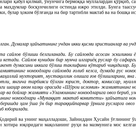
нлари қабул қилмай, ўнунчига бермоққа муллалардан қўрқиб, са
ва махдумлар босқунчилиги остинда ижро этилди. Бунга таассу
ки, булар ҳоким бўлғанда на бир тартибли мактаб ва на бошқа ис
лган. Думалар ҳайъатининг учдан икки қисми христианлар ва уч
та сайлов бўлиши белгиланади. Бу сайловда асосан эскиликни
 кетади. Сайлов кунидан бир мунча илгариёқ руслар бу сафарги
ошкент думасини иккига бўлиш таклифини кўтариб чиқадилар. 
амиятининг номзодлари сайловда ғолиб келса, думада рус номз
 маҳаллий мухторият, мустақиллик олишга ғов бўлишларини, яна
ли, янгича тарбияси бўлган юрист, доктор, комиссар, муалли
ги шаҳар авом халқи орасида «Шўрои исломия» жамиятининг ном
ар ва бойлар жамияти «Уламоининг номзодларига овоз бериб, ул
нинг номзодлари «Муваққат мактаб комитети» ҳайъатига ном
 беришда ҳам ўша ўн бир тараққийпарвар ўрнига русларга ово
иб юборилади.
Қодирий ва унинг маҳалладоши, Зайниддин Ҳусайн ўғлининг ўш
ан хотира юқоридаги мақоланинг руҳи ва мазмунига мос келга