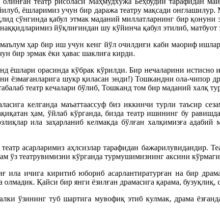
олинған театр рисоласи Маҳмудхўжа Беҳбудий тарафидан май
йилуб, ёшларимиз учун бир даража театру мақсади онглашилур. М
қлид сўнгинда қабул этмак маданий миллатларнинг бир қонуни эс
наққидларимиз йўқлиғиндан шу кўйинча қабул этилиб, матбуот 
, маълум ҳар бир иш учун кенг йўл очилдиғи каби маориф ишлар
чун бир эрмак ёки ҳавас шаклиға кирди.
д ёшлари орасинда кўбрак кўрилди. Бир нечаларини истисно ила
»ни ёзмағанларига шукр қиласан энди!) Тошкандни ола-чипор др
табалаб театр кечалари бўлиб, Тошканд том бир маданий халқ т
аласига келганда маъаттаассуф биз иккинчи турли таъсир сез
Ҳақиқатан ҳам, ўйлаб кўрганда, бизда театр ишининг бу равиш
озлиқлар ила заҳарланиб келмакда бўлған халқимизға адабий 
 театр асарларимиз аҳлсизлар тарафидан бажарилувидандир. Те
ҳам ўз театрувимизни кўрганда турмушимизнинг аксини кўрмаги
иғ ила ичига киритиб юбориб асарлантиратурған на бир драма
 олмадик. Қайси бир янги ёзилған драмасига қарама, бузуқлиқ, с
 балки ўзининг туб шартига мувофиқ этиб кулмак, драма ёзға