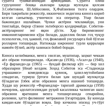
суратга тушмаганимдан армондаман. Суратга олиш
гуруҳининг бошқа аъзолари ҳақида мулоҳаза қилсам
З.Собитовни, Ш.Аббосовни, Ҳ.Файзиевни тилга олардим.
Бири тажрибали режиссёр, иккинчиси эндигина кинога кириб
келган санъаткор, учинчиси эса оператор. Улар билан
бажонидил ишлайман. Чунки актёрни чекламайди, уни
тинглайди, бирор сўзини эътиборсиз қолдирмайди. Собитов-
актёрларнинг энг яқин дўсти. Ҳар биримизнинг
имкониятларимизни кўра билади, дадиллик билан гоҳ чуқур
психологик, гоҳ ҳажвий, гоҳ фожеавий унсурларга бой бўлган
ролларни топширади. Натижада ижронинг турли қирралари
намоён бўлиб, актёр хазинаси бойиб боради.
Кинога келибманки, менга эзилган, муштипар, заҳмат чеккан
аёл образи топширилади. «Қасам»да (1936), «Асал»да (1940),
«Ер фарзанди»да (1965) — бундай филмлар кўп — бир хил
образларни ўйнаб келдим. Зоҳид Собитов эса «Стадионда
учрашамиз» комедиясида қувноқ, ҳазил-мутойибани
севадиган, турмуш ўртоғи билан ҳам шундай мулоқотда
бўладиган ўзбек аёли образини менга ишониб топширди.
Худди шу режиссёр «Фарзандлар» тарихий драмасида (1958)
ночорлик, адолатсизликдан руҳий касалликка чалинган шахс
образини яратишни менга топширганида сенарийни,
ролимни, ҳатто филмнинг метражини ўзгартирдик. Бу кинода
камдан-кам бўладиган воқеа. Бир кичкина эпизод уч-тўрт