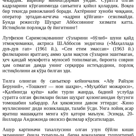
чекардик. Барибир миннатдорман ундан. Суратга олган
кадрларини кўрганимизда санъатига қойил қолардик. Воқеа
бир текисда ривожланиб боради. Актёрнинг хуноби чиққани,
оператор эртадан-кечгача «кадрни қўйгани» сезилмайди.
Бунда режиссёр Шуҳрат Аббосовнинг хизмати катта.
Истиқболи порлоқда бу йигитнинг!
Лутфихон Саримсоқованинг сўзларини «бўлиб» шуни қайд
этмоқчиманки, актриса Ш.Аббосов эндигина («Маҳаллада
дув-дув гап» (1961 й.), «Сен етим эмассан» (1963 й.)
филмларини яратгану, аммо ҳали мақтов сўзларни эшитмаган,
ҳеч қандай мукофотга муносиб топилмаган, биронта соврин
ҳам олмаган дамда унинг серқирра истеъдодини, порлоқ
истиқболини ая кўра билган эди.
Тилга олинган бу санъаткор кейинчалик «Абу Райҳон
Беруний», «Тошкент — нон шаҳри», «Муҳаббат можароси»,
«Қалбингда қуёш» каби турли жанрда, бадиий услубда
суратга олган филмлари билан шуҳрат қозонганидан бугунги
томошабин хабардор. Ая ҳикоясини давом эттирди: -Кино
мухлисининг диди нозиклашди, талаби ўсди. Унга лойиқ асар
яратиш машаққати менга кўп қатори маълум. Эсимда, 20-
йилларда Андижонда овозсиз филмлар кўрсатиларди.
Ашур картиначи тахаллусини олган узун бўйли киши
экраннинг ёнида турарди-да, барча воқеаларни тушунтириб