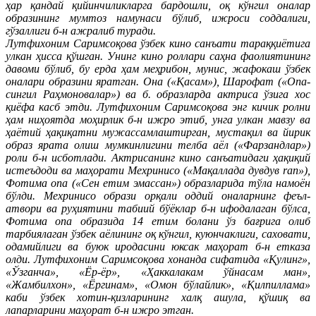
ҳар қандай қийинчиликларга бардошли, оқ кўнгил оналар
образининг мумтоз намунаси бўлиб, ижроси соддалиги,
гўзаллиги б-н ажралиб туради.
Лутфихоним Саримсоқова ўзбек кино санъати тараққиётига
улкан ҳисса қўшган. Унинг кино роллари саҳна фаолиятининг
давоми бўлиб, бу ерда ҳам меҳрибон, мунис, жафокаш ўзбек
оналари образини яратган. Она («Қасам»), Шарофат («Опа-
сингил Раҳмоновалар») ва б. образларда актриса ўзига хос
қиёфа касб этди. Лутфихоним Саримсоқова энг кичик ролни
ҳам ниҳоятда моҳирлик б-н ижро этиб, унга улкан мавзу ва
ҳаётий ҳақиқатни мужассамлаштирган, мустақил ва йирик
образ ярата олиш мумкинлигини телба аёл («Фарзандлар»)
роли б-н исботлади. Актрисанинг кино санъатидаги ҳақиқий
истеъдоди ва маҳорати Мехринисо («Мақаллада дувдув ran»),
Фотима опа («Сен етим эмассан») образларида тўла намоён
бўлди. Мехринисо образи орқали оддий оналарнинг феъл-
атвори ва руҳиятини табиий бўёклар б-н ифодалаган бўлса,
Фотима опа образида 14 етим болани ўз бағрига олиб
тарбиялаган ўзбек аёлининг оқ кўнгил, куюнчаклиги, саховати,
одамийлиги ва буюк иродасини юксак маҳорат б-н етказа
олди. Лутфихоним Саримсоқова хонанда сифатида «Қулинг»,
«Ўзганча», «Ёр-ёр», «Ҳаккалакам ўйнасам ман»,
«Жамбилхон», «Ёргинам», «Омон бўлайлик», «Қилпиллама»
каби ўзбек хотин-қизларининг халқ ашула, қўшиқ ва
лапарларини маҳорат б-н ижро этган.