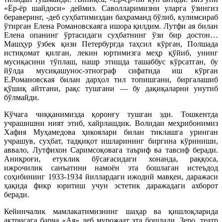
«Ёр-ёр шайдоси» деймиз. Саволларимизни уларга ўзингиз
бераверинг, -деб суҳбатимиздан баҳраманд бўлиб, кулимсираб
ўтирган Елена Романовскаяга ишора қилдим. Лутфи ая билан
Елена опанинг ўртасидаги суҳбатнинг ўзи бир достон…
Машҳур ўзбек қизи Петербургда таҳсил кўрган, Полшада
истиқомат қилган, лекин юртимизга меҳр қўйиб, унинг
мусиқасини тўплаш, нашр этишда ташаббус кўрсатган, бу
йўлда мусиқашунос-этнограф сифатида иш кўрган
Е.Романовская билан дарҳол тил топишгани, биргалашиб
қўшиқ айтгани, рақс тушгани — бу дақиқаларни унутиб
бўлмайди.
Кўчага чиққанимизда қоронғу тушган эди. Тошкентда
учрашишни ният этиб, хайрлашдик. Волидаи меҳрибонимиз
Хафия Муҳамедова ҳикоялари билан тиклашга уринган
учрашув, суҳбат, тадқиқот ишларининг биргина кўриниши,
аввало, Лутфихон Саримсоқовага таъриф ва тавсиф беради.
Аниқроғи, етуклик бўсағасидаги хонанда, раққоса,
ижрочилик санъатини намоён эта бошлаган истеъдод
соҳибининг 1933-1934 йиллардаги ижодий мавқеи, даражаси
ҳақида фикр юритиш учун эстетик даражадаги ахборот
беради.
Кейинчалик мамлакатимизнинг шаҳар ва қишлоқларида
актрисага барча «Ая» деб мурожаат эта бошлади. Зеро, театр