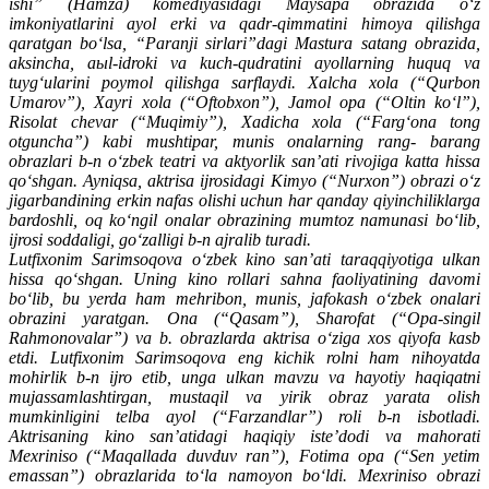
ishi” (Hamza) komediyasidagi Maysapa obrazida oʻz
imkoniyatlarini ayol erki va qadr-qimmatini himoya qilishga
qaratgan boʻlsa, “Paranji sirlari”dagi Mastura satang obrazida,
aksincha, aыl-idroki va kuch-qudratini ayollarning huquq va
tuygʻularini poymol qilishga sarflaydi. Xalcha xola (“Qurbon
Umarov”), Xayri xola (“Oftobxon”), Jamol opa (“Oltin koʻl”),
Risolat chevar (“Muqimiy”), Xadicha xola (“Fargʻona tong
otguncha”) kabi mushtipar, munis onalarning rang- barang
obrazlari b-n oʻzbek teatri va aktyorlik sanʼati rivojiga katta hissa
qoʻshgan. Ayniqsa, aktrisa ijrosidagi Kimyo (“Nurxon”) obrazi oʻz
jigarbandining erkin nafas olishi uchun har qanday qiyinchiliklarga
bardoshli, oq koʻngil onalar obrazining mumtoz namunasi boʻlib,
ijrosi soddaligi, goʻzalligi b-n ajralib turadi.
Lutfixonim Sarimsoqova oʻzbek kino sanʼati taraqqiyotiga ulkan
hissa qoʻshgan. Uning kino rollari sahna faoliyatining davomi
boʻlib, bu yerda ham mehribon, munis, jafokash oʻzbek onalari
obrazini yaratgan. Ona (“Qasam”), Sharofat (“Opa-singil
Rahmonovalar”) va b. obrazlarda aktrisa oʻziga xos qiyofa kasb
etdi. Lutfixonim Sarimsoqova eng kichik rolni ham nihoyatda
mohirlik b-n ijro etib, unga ulkan mavzu va hayotiy haqiqatni
mujassamlashtirgan, mustaqil va yirik obraz yarata olish
mumkinligini telba ayol (“Farzandlar”) roli b-n isbotladi.
Aktrisaning kino sanʼatidagi haqiqiy isteʼdodi va mahorati
Mexriniso (“Maqallada duvduv ran”), Fotima opa (“Sen yetim
emassan”) obrazlarida toʻla namoyon boʻldi. Mexriniso obrazi