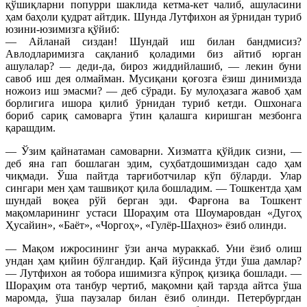
қўшиқларни попурри шаклида кетма-кет чалиб, ашуласини
ҳам баҳоли қудрат айтдик. Шунда Лутфихон ая ўрнидан туриб
юзини-юзимизга қўйиб:
— Айланай сиздан! Шундай иш билан бандмисиз?
Авлодларимизга сақланиб қоладими биз айтиб юрган
ашулалар? — деди-да, бироз жиддийлашиб, — лекин буни
савоб иш дея олмайман. Мусиқани қоғозга ёзиш динимизда
ножоиз иш эмасми? — деб сўради. Бу мулоҳазага жавоб ҳам
борлигига ишора қилиб ўрнидан туриб кетди. Ошхонага
бориб сариқ самоварга ўтин қалашга киришган мезбонга
қарашдим.
— Ўзим қайнатаман самоварни. Хизматга қўйдик сизни, —
деб яна гап бошлаган эдим, суҳбатдошимиздан садо ҳам
чиқмади. Ўша пайтда тарғиботчилар кўп бўларди. Улар
сингари мен ҳам ташвиқот қила бошладим. — Тошкентда ҳам
шундай воқеа рўй берган эди. Фарғона ва Тошкент
мақомларининг устаси Шораҳим ота Шоумаровдан «Дугоҳ
Ҳусайин», «Баёт», «Чоргоҳ», «Гулёр-Шаҳноз» ёзиб олинди.
— Мақом ижросининг ўзи анча мураккаб. Уни ёзиб олиш
ундан ҳам қийин бўлгандир. Қай йўсинда ўтди ўша дамлар?
— Лутфихон ая тобора ишимизга кўпроқ қизиқа бошлади. —
Шораҳим ота танбур чертиб, мақомни қай тарзда айтса ўша
маромда, ўша паузалар билан ёзиб олинди. Петербургдан