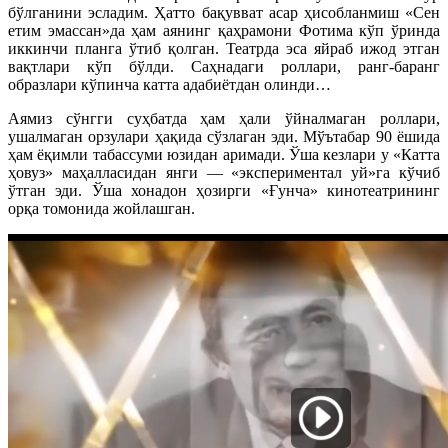
бўлганини эсладим. Ҳатто бақувват асар ҳисобланмиш «Сен
етим эмассан»да ҳам аянинг қаҳрамони Фотима кўп ўринда
иккинчи планга ўтиб қолган. Театрда эса яйраб ижод этган
вақтлари кўп бўлди. Саҳнадаги роллари, ранг-баранг
образлари кўпинча катта адабиётдан олинди…
Аямиз сўнгги суҳбатда ҳам ҳали ўйналмаган роллари,
ушалмаган орзулари ҳақида сўзлаган эди. Мўътабар 90 ёшида
ҳам ёқимли табассуми юзидан аримади. Ўша кезлари у «Катта
ҳовуз» маҳалласидан янги — «экспериментал уй»га кўчиб
ўтган эди. Ўша хонадон ҳозирги «Ғунча» кинотеатрининг
орқа томонида жойлашган.