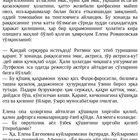
Марғилоннинг атласини эмас, ёрни ҳам эмас, ўқишни истаган
қизалоқнинг ҳолатини, ҳатто жозибали қиёфасини майин
овоз, ноз-карашмалар билан бизга етказишидан завқланиб,
оддий томошабин ва тингловчига айландик. Бу хонанда ва
раққосанинг унча катта бўлмаган сўрида худди саҳнадагидек
ҳаракат қилишини, ҳар бир қаҳрамонининг ҳолатига кира
олишига маҳлиё бўлиб қолган ҳамроҳим Елена Романовская
тўлқинланиб:
— Қандай серқирра истеъдод! Ритмни ҳис этиб туришини
қаранг. У хонанда, раққосагина эмас, актриса, зўр актриса-ку!
-деб аяни қучоқлаб олди. Ҳали ҳолатдан чиқишга улгурмаган
Лутфихон эса одатда режиссёр актёрга айтадиган сўзларини
бизга йўллаб:
— Бу қўшиқ қаҳрамони зукко қиз. Фаҳм-фаросатли, билимга
ташна қизалоқ дадажониси ҳузуридагина ўзини бироз эрка
тутади. Падари бузруквори ҳам сержаҳл, қаҳри қаттиқ эмас,
дийдаси бўш, кўнгилчан киши. Қаранг, кичкинагина қўшиқда
ота ва қизнинг ўйлари, ўзаро муносабатлари очилган.
Елена опа ҳозиргина айтилган қўшиқни хиргойи қилиб,
қалин дафтарга нималарнидир ёзиб қўйди. Ая менга юзланди:
— Бу овруполик аёл ўзбек қўшиғини ҳиргойи қилиб
ўтирибдими?
— Ҳа, Елена Евгеневна куйларимизни ёқтиради. Куйларимиз
тилидан тушмайди. Айниқса, «Ёр-ёр»ни кўп айтади. Биз уни