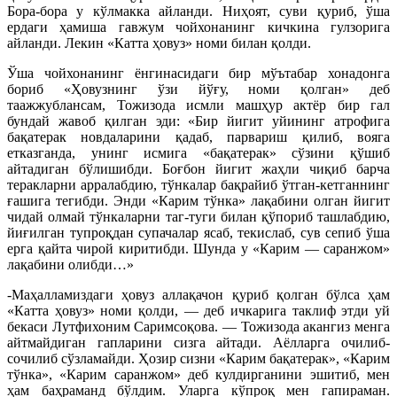
Бора-бора у кўлмакка айланди. Ниҳоят, суви қуриб, ўша
ердаги ҳамиша гавжум чойхонанинг кичкина гулзорига
айланди. Лекин «Катта ҳовуз» номи билан қолди.
Ўша чойхонанинг ёнгинасидаги бир мўътабар хонадонга
бориб «Ҳовузнинг ўзи йўғу, номи қолган» деб
таажжублансам, Тожизода исмли машҳур актёр бир гал
бундай жавоб қилган эди: «Бир йигит уйининг атрофига
бақатерак новдаларини қадаб, парвариш қилиб, вояга
етказганда, унинг исмига «бақатерак» сўзини қўшиб
айтадиган бўлишибди. Боғбон йигит жаҳли чиқиб барча
теракларни арралабдию, тўнкалар бақрайиб ўтган-кетганнинг
ғашига тегибди. Энди «Карим тўнка» лақабини олган йигит
чидай олмай тўнкаларни таг-туги билан қўпориб ташлабдию,
йиғилган тупроқдан супачалар ясаб, текислаб, сув сепиб ўша
ерга қайта чирой киритибди. Шунда у «Карим — саранжом»
лақабини олибди…»
-Маҳалламиздаги ҳовуз аллақачон қуриб қолган бўлса ҳам
«Катта ҳовуз» номи қолди, — деб ичкарига таклиф этди уй
бекаси Лутфихоним Саримсоқова. — Тожизода акангиз менга
айтмайдиган гапларини сизга айтади. Аёлларга очилиб-
сочилиб сўзламайди. Ҳозир сизни «Карим бақатерак», «Карим
тўнка», «Карим саранжом» деб кулдирганини эшитиб, мен
ҳам баҳраманд бўлдим. Уларга кўпроқ мен гапираман.