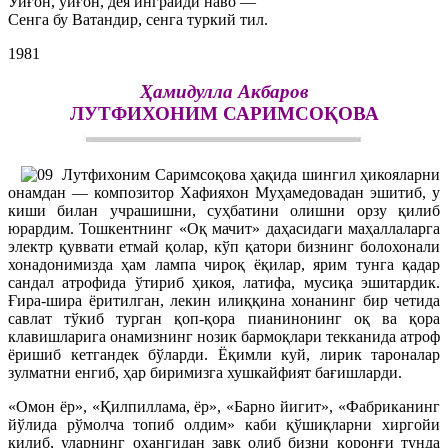
Уйғон, уйғон, дея инграйди наво —
Сенга бу Ватандир, сенга туркий тил.
1981
Ҳамидулла Акбаров
ЛУТФИХОНИМ САРИМСОҚОВА
Лутфихоним Саримсоқова ҳақида шингил ҳикояларни
онамдан — композитор Хафияхон Муҳамедовадан эшитиб, у
киши билан учрашишни, суҳбатини олишни орзу қилиб
юрардим. Тошкентнинг «Оқ мачит» даҳасидаги маҳаллаларга
электр қуввати етмай қолар, кўп қатори бизнинг болохонали
хонадонимизда ҳам лампа чироқ ёқилар, ярим тунга қадар
сандал атрофида ўтириб ҳикоя, латифа, мусиқа эшитардик.
Ғира-шира ёритилган, лекин илиққина хонанинг бир четида
савлат тўкиб турган қоп-қора пианинонинг оқ ва қора
клавишларига онамизнинг нозик бармоқлари текканида атроф
ёришиб кетгандек бўларди. Ёқимли куй, лирик тароналар
зулматни енгиб, ҳар биримизга хушкайфият бағишларди.
«Омон ёр», «Қилпиллама, ёр», «Барно йигит», «Фабриканинг
йўлида рўмолча топиб олдим» каби қўшиқларни хиргойи
қилиб, уларнинг оҳангидан завқ олиб бизни қоронғи тунда