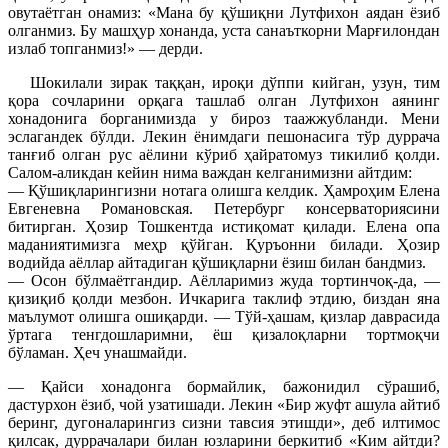
овутаётган онамиз: «Мана бу қўшиқни Лутфихон аядан ёзиб
олганмиз. Бу машҳур хонанда, уста санаъткорни Марғилондан
излаб топганмиз!» — дерди.
Шокилали зирак таққан, ироқи дўппи кийган, узун, тим
қора сочларини орқага ташлаб олган Лутфихон аянинг
хонадонига борганимизда у бироз таажжубланди. Мени
эслагандек бўлди. Лекин ёнимдаги пешонасига тўр дуррача
танғиб олган рус аёлини кўриб ҳайратомуз тикилиб қолди.
Салом-аликдан кейин нима важдан келганимизни айтдим:
— Қўшиқларингизни нотага олишга келдик. Ҳамроҳим Елена
Евгеневна Романовская. Петербург консерваториясини
битирган. Ҳозир Тошкентда истиқомат қилади. Елена опа
маданиятимизга меҳр қўйган. Қуръонни билади. Ҳозир
водийда аёллар айтадиган қўшиқларни ёзиш билан бандмиз.
— Осон бўлмаётгандир. Аёлларимиз жуда тортинчоқ-да, —
қизиқиб қолди мезбон. Ичкарига таклиф этдию, биздан яна
маълумот олишга ошиқарди. — Тўй-ҳашам, қизлар даврасида
ўртага тенгдошларимни, ёш қизалоқларни тортмоқчи
бўламан. Ҳеч унашмайди.
— Қайси хонадонга бормайлик, бажонидил сўрашиб,
дастурхон ёзиб, чой узатишади. Лекин «Бир жуфт ашула айтиб
беринг, дугоналарингиз сизни тавсия этишди», деб илтимос
қилсак, дуррачалари билан юзларини беркитиб «Ким айтди?