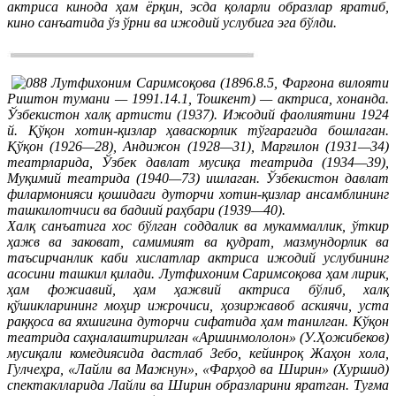
актриса кинода ҳам ёрқин, эсда қоларли образлар яратиб,
кино санъатида ўз ўрни ва ижодий услубига эга бўлди.
Лутфихоним Саримсоқова (1896.8.5, Фарғона вилояти
Риштон тумани — 1991.14.1, Тошкент) — актриса, хонанда.
Ўзбекистон халқ артисти (1937). Ижодий фаолиятини 1924
й. Қўқон хотин-қизлар ҳаваскорлик тўгарагида бошлаган.
Қўқон (1926—28), Андижон (1928—31), Марғилон (1931—34)
театрларида, Ўзбек давлат мусиқа театрида (1934—39),
Муқимий театрида (1940—73) ишлаган. Ўзбекистон давлат
филармонияси қошидаги дуторчи хотин-қизлар ансамблининг
ташкилотчиси ва бадиий раҳбари (1939—40).
Халқ санъатига хос бўлган соддалик ва мукаммаллик, ўткир
ҳажв ва заковат, самимият ва қудрат, мазмундорлик ва
таъсирчанлик каби хислатлар актриса ижодий услубининг
асосини ташкил қилади. Лутфихоним Саримсоқова ҳам лирик,
ҳам фожиавий, ҳам ҳажвий актриса бўлиб, халқ
қўшикларининг моҳир ижрочиси, ҳозиржавоб аскиячи, уста
раққоса ва яхшигина дуторчи сифатида ҳам танилган. Кўқон
театрида саҳналаштирилган «Аршинмололон» (У.Ҳожибеков)
мусиқали комедиясида дастлаб Зебо, кейинроқ Жаҳон хола,
Гулчеҳра, «Лайли ва Мажнун», «Фарҳод ва Ширин» (Хуршид)
спектаклларида Лайли ва Ширин образларини яратган. Туғма