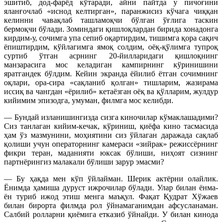
эшитиб, дод-фарёд кўтаради, айни пайтда у пичоғини
яланғочлаб «иснод келтирган», паранжисиз кўчага чиққан
келинни чавақлаб ташламоқчи бўлган ўғлига таскин
бермоқчи бўлади. Зоминдаги қишлоқлардан бирида хонадонга
кирдим-у, сочимга упа сепиб оқартирдим, тишимга қора сақич
ёпиштирдим, кўйлагимга ямоқ солдим, оёқ-қўлимга тупроқ
суртиб ўтган асрнинг 20-йилларидаги қишлоқнинг
манзарасига мос келадиган кампирнинг кўринишини
яратгандек бўлдим. Кейин экранда ёйилиб ётган сочимнинг
оқлари, ора-сира «сақланиб қолган» тишларим, жазирама
иссиқ ва чангдан «ёрилиб» кетаёзган оёқ ва қўлларим, жулдур
кийимим эпизодга, умуман, филмга мос келибди.
— Бундай изланишингизда сизга киночилар кўмаклашадими?
Сиз танлаган кийим-кечак, кўриниш, қиёфа кино тасмасида
ҳам ўз мазмунини, моҳиятини сиз ўйлаган даражада сақлаб
қолиши учун операторнинг камераси «зийрак» режиссёрнинг
фикри теран, маданияти юксак бўлиши, ниҳоят сизнинг
партнёрингиз малакали бўлиши зарур эмасми?
— Бу ҳақда мен кўп ўйлайман. Шерик актёрни олайлик.
Ёнимда ҳамиша дуруст ижрочилар бўлади. Улар билан ёнма-
ён туриб ижод этиш менга маъқул. Фақат Қудрат Хўжаев
билан бирорта филмда рол ўйнамаганимдан афсусланаман.
Салбий ролларни қиёмига етказиб ўйнайди. У билан кинода