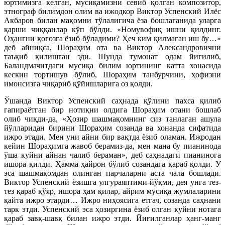
юртимизга келган, мусиқамизни севиб қолган композитор,
этнограф билимдон олим ва ижодкор Виктор Успенский Илёс
Акбаров билан мақомни тўлалигича ёза бошлаганида уларга
қарши чиққанлар кўп бўлди. «Номувофиқ ишни қилдинг.
Оҳангни қоғозга ёзиб бўладими? Ҳеч ким қилмаган иш бу…»
деб айниқса, Шораҳим ота ва Виктор Александровични
таъқиб қилишган эди. Шунда тумонат одам йиғилиб,
Баландмачитдаги мусиқа билим юртининг катта хонасида
кескин тортишув бўлиб, Шораҳим танбурчини, ҳофизни
имонсизга чиқариб қўйишларига оз қолди.
Ўшанда Виктор Успенский саҳнада қўлини пахса қилиб
гапираётган бир нотиқни олдига Шораҳим отани бошлаб
олиб чиқди-да, «Ҳозир шашмақомнинг сиз танлаган ашула
йўлларидан бирини Шораҳим созанда ва хонанда сифатида
ижро этади. Мен уни айни бир вақтда ёзиб оламан. Ижродан
кейин Шораҳимга жавоб берамиз-да, мен мана бу пианинода
ўша куйни айнан чалиб бераман», деб саҳнадаги пианинога
ишора қилди. Ҳамма ҳайрон бўлиб созандага қараб қолди. У
эса шашмақомдан олинган парчаларни аста чала бошлади.
Виктор Успенский ёзишга улгураяптими-йўқми, дея унга тез-
тез қараб қўяр, ишора ҳам қилар, айрим мусиқа жумлаларини
қайта ижро этарди… Ижро ниҳоясига етгач, созанда саҳнани
тарк этди. Успенский эса ҳозиргина ёзиб олган куйни нотага
қараб завқ-шавқ билан ижро этди. Йиғилганлар ҳанг-манг