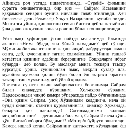
Айниқса рол устида ишлаётганимда. «Сурайё» филмини
суратга олишаётганида бир қиз — Сайрам Исаеванинг
қаҳрамони сенарий бўйича йиғлаши талаб этилганди. Ҳеч
йиғламаса денг. Режиссёр Учқун Назаровнинг хуноби чиқди.
Менга эса уйини, қишлоғини севган йигити деб тарк этаётган
ўша довюрак қизнинг онаси ролини ўйнаш топширилганди.
Уйга вақт хуфтондан ўтган пайтда келганимда Тожизода
акангиз «Нима бўлди, яна ўйнай олмадими? деб сўради.
Мўмин-қобил акангизнинг жаҳли чиқиб, дабдурустдан «мана
сенга, деб, қулоғининг тагига солмайсизми. Уйини ташлаб
кетаётган қизнинг адабини берардингиз. Бошқаларга ибрат
бўларди» деб қолди. Бу маслаҳат менга тескари таъсир
кўрсатди: уриш, сўкишбилан эмас, меҳрли сўзлар ила,
мулойим муомала қилиш йўли билан ёш актриса юрагига
таъсир этиш мумкин-ку, деб ўйлаб қолдим.
Эртасига суратга олиш майдончасига борганимда Сайрам
билан оналардек кўришдим. Ҳол-аҳвол сўрадим.
Пардозхонадан чиқиб камера рўпарасида пайдо бўлганимизда
«Она қизим Сайрам, узоқ Хўжанддан келдинг-а, неча ой
бўлди онангни, отангни кўрмаганингга, онаизор Хўжандда,
бепарво қиз павилонда! Соғинмадингми волидаи
меҳрибонингни? — деганимни биламан, Сайрам Исаева ҳўнг-
ҳўнг йиғлаб юборса бўладими?! «Мотор!» буйруғи эшитилди.
Камера ишлаб кетди. Сайрамнинг катта-катта кўзларидан ёш