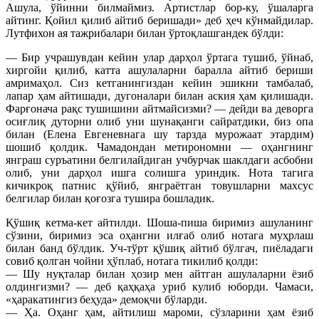
Ашула, ўйинни билмаймиз. Артистлар бор-ку, ўшаларга
айтинг. Қойил қилиб айтиб беришади» деб ҳеч кўнмайдилар.
Лутфихон ая тажрибалари билан ўртоқлашгандек бўлди:
— Бир учрашувдан кейин улар дарҳол ўртага тушиб, ўйнаб,
хиргойи қилиб, катта ашулаларни баралла айтиб бериши
амримаҳол. Сиз кетганингиздан кейин эшикни тамбалаб,
лапар ҳам айтишади, дугоналари билан аския ҳам қилишади.
Фарғонача рақс тушишини айтмайсизми? — дейди ва деворга
осиғлиқ дуторни олиб уни шунақанги сайратдики, биз опа
билан (Елена Евгеневнага шу тарзда мурожаат этардим)
шошиб қолдик. Чамадондан метирономни — оҳангнинг
янграш суръатини белгилайдиган учбурчак шаклдаги асбобни
олиб, уни дарҳол ишга солишга уриндик. Нота тагига
кичикроқ патнис қўйиб, янграётган товушларни махсус
белгилар билан қоғозга тушира бошладик.
Қўшиқ кетма-кет айтилди. Шоша-пиша биримиз ашуланинг
сўзини, биримиз эса оҳангни илғаб олиб нотага муҳрлаш
билан банд бўлдик. Уч-тўрт қўшиқ айтиб бўлгач, пиёладаги
совиб қолган чойни ҳўплаб, нотага тикилиб қолди:
— Шу нуқталар билан ҳозир мен айтган ашулаларни ёзиб
олдингизми? — деб қаҳқаҳа уриб кулиб юборди. Чамаси,
«ҳаракатингиз беҳуда» демоқчи бўларди.
— Ҳа. Оҳанг ҳам, айтилиш мароми, сўзларини ҳам ёзиб