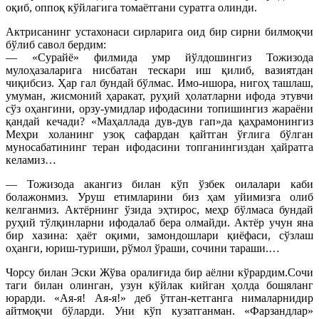
оқиб, оппоқ кўйлагига томаётгани суратга олинди.
Актрисанинг устахонаси сирларига оид бир сирни билмоқчи
бўлиб савол бердим:
— «Сурайё» филмида умр йўлдошингиз Тожизода
мулоҳазаларига нисбатан тескари иш қилиб, вазиятдан
чиқибсиз. Ҳар гал бундай бўлмас. Имо-ишора, нигоҳ ташлаш,
умуман, жисмоний ҳаракат, руҳий ҳолатларни ифода этувчи
сўз оҳангини, орзу-умидлар ифодасини топишингиз жараёни
қандай кечади? «Маҳаллада дув-дув гап»да қаҳрамонингиз
Меҳри холанинг узоқ сафардан қайтган ўғлига бўлган
муносабатининг теран ифодасини топганингиздан ҳайратга
келамиз…
— Тожизода акангиз билан кўп ўзбек оилалари каби
болажонмиз. Уруш етимларини биз ҳам уйимизга олиб
келганмиз. Актёрнинг ўзида эҳтирос, меҳр бўлмаса бундай
руҳий тўлқинларни ифодалаб бера олмайди. Актёр учун яна
бир хазина: ҳаёт оқими, замондошлари қиёфаси, сўзлаш
оҳанги, юриш-туриши, рўмол ўраши, сочини тараши.…
Чорсу билан Эски Жўва оралиғида бир аёлни кўрардим.Сочи
таги билан олинган, узун кўйлак кийган ҳолда бошяланг
юрарди. «Ая-я! Ая-я!» деб ўтган-кетганга нималарнидир
айтмоқчи бўларди. Уни кўп кузатганман. «Фарзандлар»