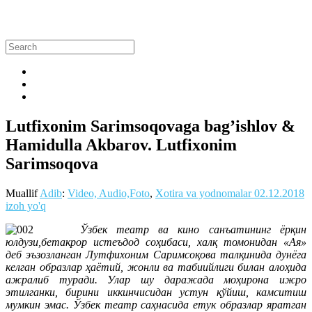
Lutfixonim Sarimsoqovaga bag’ishlov &
Hamidulla Akbarov. Lutfixonim
Sarimsoqova
Muallif
Adib
:
Video, Audio,Foto
,
Xotira va yodnomalar
02.12.2018
izoh yo'q
Ўзбек театр ва кино санъатининг ёрқин
юлдузи,бетакрор истеъдод соҳибаси, халқ томонидан «Ая»
деб эъзозланган Лутфихоним Саримсоқова талқинида дунёга
келган образлар ҳаётий, жонли ва табиийлиги билан алоҳида
ажралиб туради. Улар шу даражада моҳирона ижро
этилганки, бирини иккинчисидан устун қўйиш, камситиш
мумкин эмас. Ўзбек театр саҳнасида етук образлар яратган