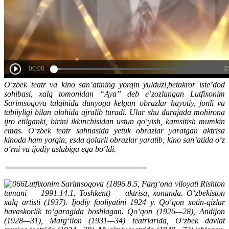
Oʻzbek teatr va kino sanʼatining yorqin yulduzi,betakror isteʼdod
sohibasi, xalq tomonidan “Aya” deb eʼzozlangan Lutfixonim
Sarimsoqova talqinida dunyoga kelgan obrazlar hayotiy, jonli va
tabiiyligi bilan alohida ajralib turadi. Ular shu darajada mohirona
ijro etilganki, birini ikkinchisidan ustun qoʻyish, kamsitish mumkin
emas. Oʻzbek teatr sahnasida yetuk obrazlar yaratgan aktrisa
kinoda ham yorqin, esda qolarli obrazlar yaratib, kino sanʼatida oʻz
oʻrni va ijodiy uslubiga ega boʻldi.
Lutfixonim Sarimsoqova (1896.8.5, Fargʻona viloyati Rishton
tumani — 1991.14.1, Toshkent) — aktrisa, xonanda. Oʻzbekiston
xalq artisti (1937). Ijodiy faoliyatini 1924 y. Qoʻqon xotin-qizlar
havaskorlik toʻgaragida boshlagan. Qoʻqon (1926—28), Andijon
(1928—31), Margʻilon (1931—34) teatrlarida, Oʻzbek davlat