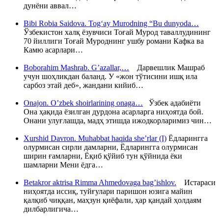
дунёни аввал…
Bibi Robia Saidova. Tog‘ay Murodning “Bu dunyoda…
Ўзбекистон халқ ёзувчиси Тоғай Мурод таваллудининг
70 йиллиги Тоғай Муроднинг ушбу романи Кафка ва
Камю асарлари…
Boborahim Mashrab. G’azallar,…
Дарвешлик Машраб
учун шоҳликдан баланд. У «жон тўтисини ишқ ила
сарбоз этай деб», жандани кийиб…
Onajon. O’zbek shoirlarining onaga…
Ўзбек адабиёти
Она ҳақида ёзилган дурдона асарларга ниҳоятда бой.
Онани улуғлашда, мадҳ этишда ижодкорларимиз чин…
Xurshid Davron. Muhabbat haqida she’rlar (I)
Ёдларингга
олурмисан сирли дамларни, Ёдларингга олурмисан
ширин ғамларни, Ёқиб қўйиб тун қўйнида ёки
шамларни Мени ёдга…
Betakror aktrisa Rimma Ahmedovaga bag’ishlov.
Истараси
ниҳоятда иссиқ, туйғулари паришон юзига майин
қалқиб чиққан, маҳзун қиёфали, ҳар қандай ҳолдаям
дилбарлигича…