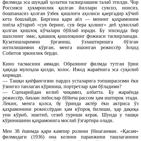
филмида эса шундай ҳолатни тасвирлашим талаб этилди. Чор
Россияси ҳукмронлик қилган йиллари сувсиз, нонсиз,
бошпанасиз қолган ўзбек қишлоғи аҳолиси қаергадир кўчиб
кета бошлайди. Биргина қари аёл — менинг қаҳрамоним
пиёла кўтариб «сув беринг, сув бера қолинг» деб ҳувиллаб
қолган қишлоқ кўчалари бўйлаб юради. Бу эпизодда бир
шахснинг эмас, қашшоқ қишлоқнинг фожиаси тасвирланади.
Кузатишларимни ўрганиш, ўзлаштиришга бўлган
интилишимни кўрган, менга ишонган режиссёр Зоҳид
Собитов эркинлик берди.
Кино тасмасини аямади. Образнинг филмда тутган ўрни
ҳақида мулоҳаза қилди, холос. Ижод жараёнига эса суқилиб
кирмади.
— Ташқи қиёфангизни пардоз усталарига топширасизми ёки
ўзингиз танлаган кўриниш, портретлар ҳам бўладими?
— Сценарийдан келиб чиқамиз, албатта. Бу жараёнда
режиссёр, баъзан либослар бўйича рассом ҳам иштирок этади.
Лекин, менга қолса, бу ўринда актёр ёки актриса ўз
қаҳрамонини режиссёрдан ҳам кўпроқ билиши, ҳар дақиқа
уни кўриб, эшитиб, сезиб туриши керак. Шунда у ташқи
кўринишини қаҳрамонига мослаб ўзгартира олади.
Мен 38 ёшимда қари кампир ролини ўйнаганман. «Қасам»
филмидаги (1936) она келини паранжини ташлаганини