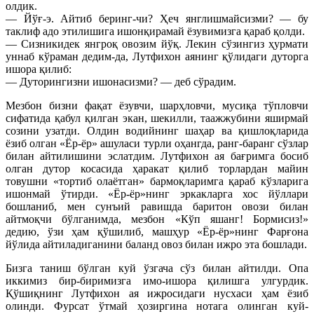
олдик.
— Йўғ-э. Айтиб беринг-чи? Ҳеч янглишмайсизми? — бу
таклиф адо этилишига ишонқирамай ёзувимизга қараб қолди.
— Сизникидек янгроқ овозим йўқ. Лекин сўзингиз ҳурмати
уннаб кўраман дедим-да, Лутфихон аянинг қўлидаги дуторга
ишора қилиб:
— Дуторингизни ишонасизми? — деб сўрадим.
Мезбон бизни фақат ёзувчи, шарҳловчи, мусиқа тўпловчи
сифатида қабул қилган экан, шекилли, таажжубини яширмай
созини узатди. Олдин водийнинг шаҳар ва қишлоқларида
ёзиб олган «Ёр-ёр» ашуласи турли оҳангда, ранг-баранг сўзлар
билан айтилишини эслатдим. Лутфихон ая бағримга босиб
олган дутор косасида ҳаракат қилиб торлардан майин
товушни «тортиб олаётган» бармоқларимга қараб кўзларига
ишонмай ўтирди. «Ёр-ёр»нинг эркакларга хос йўллари
бошланиб, мен сунъий равишда баритон овози билан
айтмоқчи бўлганимда, мезбон «Кўп яшанг! Бормисиз!»
дедию, ўзи ҳам қўшилиб, машҳур «Ёр-ёр»нинг Фарғона
йўлида айтиладиганини баланд овоз билан ижро эта бошлади.
Бизга таниш бўлган куй ўзгача сўз билан айтилди. Опа
иккимиз бир-биримизга имо-ишора қилишга улгурдик.
Қўшиқнинг Лутфихон ая ижросидаги нусхаси ҳам ёзиб
олинди. Фурсат ўтмай ҳозиргина нотага олинган куй-