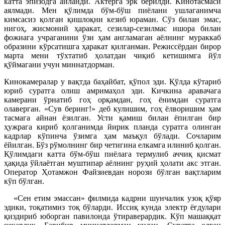
катта эпизодга айланди. Актёрга эрк берилди. Кинотасмаси
аялмади. Мен қўлимда бўм-бўш пиёлани ушлаганимча
кимсасиз қолган қишлоқни кезиб юраман. Сўз билан эмас,
нигоҳ, жисмоний ҳаракат, сезилар-сезилмас ишора билан
фожиага учраганини ўзи ҳам англамаган аёлнинг мураккаб
образини кўрсатишга ҳаракат қилганман. Режиссёрдан бирор
марта мени тўхтатиб ҳолатдан чиқиб кетишимга йўл
қўймагани учун миннатдорман.
Кинокамералар у вақтда баҳайбат, қўпол эди. Қўлда кўтариб
юриб суратга олиш амримаҳол эди. Кичкина аравачага
камерани ўрнатиб гоҳ орқамдан, гоҳ ёнимдан суратга
олаверган. «Сув беринг!» деб кулишим, гоҳ ёлворишим ҳам
тасмага айнан ёзилган. Усти қамиш билан ёпилган бир
ҳужрага кириб қолганимда йирик планда суратга олинган
кадрлар кўпинча ўзимга ҳам маъқул бўлади. Сочларим
ёйилган. Бўз рўмолнинг бир четигина елкамга илиниб қолган.
Қўлимдаги катта бўм-бўш пиёлага термулиб аччиқ қисмат
ҳақида ўйлаётган муштипар аёлнинг руҳий ҳолати акс этган.
Оператор Ҳотамжон Файзиевдан норози бўлган вақтларим
кўп бўлган.
«Сен етим эмассан» филмида кадрни шунчалик узоқ қўяр
эдики, тоқатимиз тоқ бўларди. Иссиқ кунда электр ёғдулари
қиздириб юборган павилонда ўтираверардик. Кўп машаққат