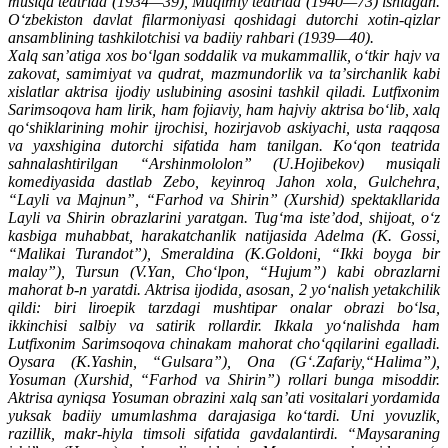
musiqa teatrida (1934—39), Muqimiy teatrida (1940—73) ishlagan.
Oʻzbekiston davlat filarmoniyasi qoshidagi dutorchi xotin-qizlar
ansamblining tashkilotchisi va badiiy rahbari (1939—40).
Xalq sanʼatiga xos boʻlgan soddalik va mukammallik, oʻtkir hajv va
zakovat, samimiyat va qudrat, mazmundorlik va taʼsirchanlik kabi
xislatlar aktrisa ijodiy uslubining asosini tashkil qiladi. Lutfixonim
Sarimsoqova ham lirik, ham fojiaviy, ham hajviy aktrisa boʻlib, xalq
qoʻshiklarining mohir ijrochisi, hozirjavob askiyachi, usta raqqosa
va yaxshigina dutorchi sifatida ham tanilgan. Koʻqon teatrida
sahnalashtirilgan “Arshinmololon” (U.Hojibekov) musiqali
komediyasida dastlab Zebo, keyinroq Jahon xola, Gulchehra,
“Layli va Majnun”, “Farhod va Shirin” (Xurshid) spektakllarida
Layli va Shirin obrazlarini yaratgan. Tugʻma isteʼdod, shijoat, oʻz
kasbiga muhabbat, harakatchanlik natijasida Adelma (K. Gossi,
“Malikai Turandot”), Smeraldina (K.Goldoni, “Ikki boyga bir
malay”), Tursun (V.Yan, Choʻlpon, “Hujum”) kabi obrazlarni
mahorat b-n yaratdi. Aktrisa ijodida, asosan, 2 yoʻnalish yetakchilik
qildi: biri liroepik tarzdagi mushtipar onalar obrazi boʻlsa,
ikkinchisi salbiy va satirik rollardir. Ikkala yoʻnalishda ham
Lutfixonim Sarimsoqova chinakam mahorat choʻqqilarini egalladi.
Oysara (K.Yashin, “Gulsara”), Ona (Gʻ.Zafariy,“Halima”),
Yosuman (Xurshid, “Farhod va Shirin”) rollari bunga misoddir.
Aktrisa ayniqsa Yosuman obrazini xalq sanʼati vositalari yordamida
yuksak badiiy umumlashma darajasiga koʻtardi. Uni yovuzlik,
razillik, makr-hiyla timsoli sifatida gavdalantirdi. “Maysaraning