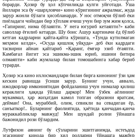
борарди. Ҳозир бу ҳол кўпчиликда кулги уйғотади. Ўша
йиллари эса бу «шарҳловчи» кино кўригининг ажралмас, жуда
зарур жонли бўлаги ҳисобланарди. У нос отмоқчи бўлиб ёки
пиёладаги чойидан бир хўплам ичиш учун бир зум жим қолса,
«Гапиринг, нима бўлаяпти. У нега югуриб кетаяпти?» каби
саволлар ёғилиб кетарди. Шу боис Ашур картиначи ёд бўлиб
кетган кадрларни қайта-қайта кўришга, «Тунда кутилмаган
меҳмон келди», «Осуда қишлоқ уйқуда» деб ёки кадрдаги
тасвирни айнан қайтариб «Қаранг, ёмғир эзиб ёғаяпти.
Камбағал йигит эса эшикма-эшик юриб, ишини битира
олмаяпти» каби жумлалар билан томошабинга хабар бериб
турарди.
Ҳозир эса кино ихлосмандлари билан бирга кинонинг ўзи ҳам
кескин равишда ўсиши зарур. Бунинг учун, аввало,
ижодкорлар имкониятидан фойдаланиш учун нималар қилиш
кераклиги ҳақида ўйлаш даркор! Мен ўзбек аёлининг
мукаммал, ҳар жиҳатдан камол топган образини яратсам,
дейман! Она, мураббий, олим, севикли ва севадиган ёр,
санъаткор!.. Буларнинг фаолиятида, ҳаётида қанчадан-қанча
мураккабликлар мавжуд! Мен шундай ролни ўйнашга
бажонидил рози бўлардим.
Лутфихон аянинг бу сўзларини эшитганимда, истеъдод
эгасининг кинода бир хил ролларни ўйнашга мажбур