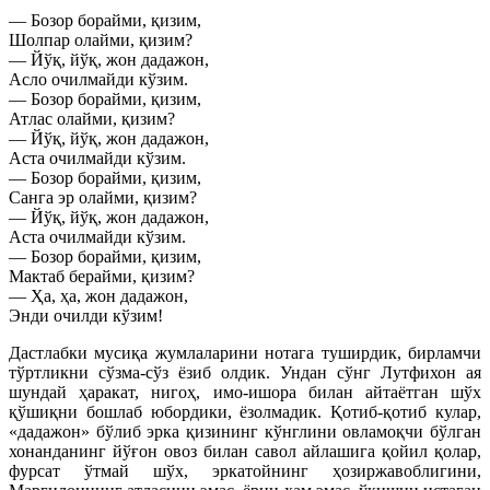
— Бозор борайми, қизим,
Шолпар олайми, қизим?
— Йўқ, йўқ, жон дадажон,
Асло очилмайди кўзим.
— Бозор борайми, қизим,
Атлас олайми, қизим?
— Йўқ, йўқ, жон дадажон,
Аста очилмайди кўзим.
— Бозор борайми, қизим,
Санга эр олайми, қизим?
— Йўқ, йўқ, жон дадажон,
Аста очилмайди кўзим.
— Бозор борайми, қизим,
Мактаб берайми, қизим?
— Ҳа, ҳа, жон дадажон,
Энди очилди кўзим!
Дастлабки мусиқа жумлаларини нотага туширдик, бирламчи
тўртликни сўзма-сўз ёзиб олдик. Ундан сўнг Лутфихон ая
шундай ҳаракат, нигоҳ, имо-ишора билан айтаётган шўх
қўшиқни бошлаб юбордики, ёзолмадик. Қотиб-қотиб кулар,
«дадажон» бўлиб эрка қизининг кўнглини овламоқчи бўлган
хонанданинг йўғон овоз билан савол айлашига қойил қолар,
фурсат ўтмай шўх, эркатойнинг ҳозиржавоблигини,