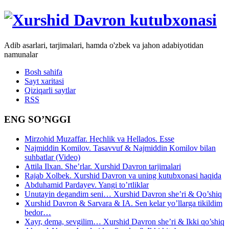
Adib asarlari, tarjimalari, hamda o'zbek va jahon adabiyotidan
namunalar
Bosh sahifa
Sayt xaritasi
Qiziqarli saytlar
RSS
ENG SO’NGGI
Mirzohid Muzaffar. Hechlik va Hellados. Esse
Najmiddin Komilov. Tasavvuf & Najmiddin Komilov bilan
suhbatlar (Video)
Attila Ilxan. She’rlar. Xurshid Davron tarjimalari
Rajab Xolbek. Xurshid Davron va uning kutubxonasi haqida
Abduhamid Pardayev. Yangi to’rtliklar
Unutayin degandim seni… Xurshid Davron she’ri & Qo’shiq
Xurshid Davron & Sarvara & IA. Sen kelar yo’llarga tikildim
bedor…
Xayr, dema, sevgilim… Xurshid Davron she’ri & Ikki qo’shiq