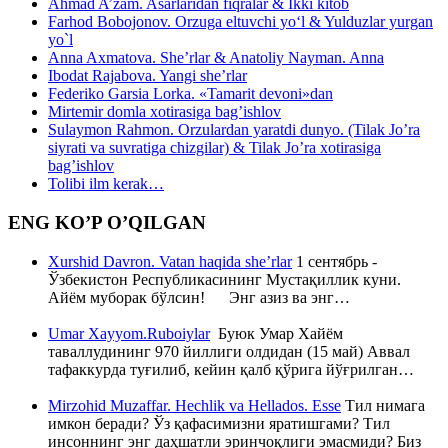
Ahmad A’zam. Asarlaridan fiqralar & Ikki kitob
Farhod Bobojonov. Orzuga eltuvchi yo‘l & Yulduzlar yurgan
yo`l
Anna Axmatova. She’rlar & Anatoliy Nayman. Anna
Ibodat Rajabova. Yangi she’rlar
Federiko Garsia Lorka. «Tamarit devoni»dan
Mirtemir domla xotirasiga bag’ishlov
Sulaymon Rahmon. Orzulardan yaratdi dunyo. (Tilak Jo’ra
siyrati va suvratiga chizgilar) & Tilak Jo’ra xotirasiga
bag’ishlov
Tolibi ilm kerak…
ENG KO’P O’QILGAN
Xurshid Davron. Vatan haqida she’rlar
1 сентябрь -
Ўзбекистон Республикасининг Мустақиллик куни.
Айём муборак бўлсин! Энг азиз ва энг…
Umar Xayyom.Ruboiylar
Буюк Умар Хайём
таваллудининг 970 йиллиги олдидан (15 май) Аввал
тафаккурда туғилиб, кейин қалб қўрига йўғрилган…
Mirzohid Muzaffar. Hechlik va Hellados. Esse
Тил нимага
имкон беради? Ўз қафасимизни яратишгами? Тил
инсоннинг энг даҳшатли эринчоқлиги эмасмиди? Биз