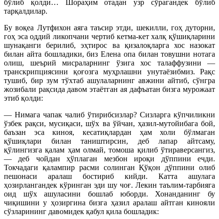
бўлиб қолди… Шораҳим отадан узр сўрагандек бўлиб
тарқалдилар.
Бу воқеа Лутфихон аяга таъсир этди, шекилли, гоҳ дуторни,
гоҳ эса оддий ликопчани чертиб кетма-кет халқ қўшиқларини
шунақанги берилиб, эҳтирос ва қизалоқларга хос назокат
билан айта бошладики, биз Елена опа билан товушни нотага
олиш, шеърий мисраларнинг ўзига хос талаффузини —
транскрипциясини қоғозга муҳрлашни унутаёзибмиз. Рақс
тушиб, бир зум тўхтаб ашулаларнинг авжини айтиб, сўнгра
жозибали рақсида давом этаётган ая дафъатан бизга мурожаат
этиб қолди:
— Нимага чапак чалиб ўтирибсизлар? Сизларга кўпчиликни
ўзбек рақси, мусиқаси, шўх ва ўйчан, ҳазил-мутойибага бой,
баъзан эса киноя, кесатиқлардан ҳам холи бўлмаган
қўшиқлари билан таништирсин, деб лапар айтсаму,
қўлингизга қалам ҳам олмай, томоша қилиб ўтираверсангиз,
— деб чойдан ҳўплаган мезбон ироқи дўппини ечди.
Токчадаги қалампир расми солинган Қўқон дўппини олиб
пешонаси аралаш бостириб кийди. Катта ашулага
ҳозирлангандек кўринган эди шу чоғ. Лекин таълим-тарбияга
оид шўх ашуласини бошлаб юборди. Хонанданинг бу
чиқишини у ҳозиргина бизга ҳазил аралаш айтган кинояли
сўзларининг давомидек қабул қила бошладик: