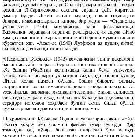
ва кинода ўнлаб меҳри дарё Она образларини яратиб шуҳрат
қозонган Л.Саримсоқова саҳнага, экранга файз киритган
дамлар бўлди. Лекин аянинг мусиқа, вокал соҳасидаги
билими, имкониятларидан кинода бир марта — «Стадионда
учрашамиз» (1956) комедиясида кенг фойдаланилди.
Ваҳоланки, экрандаги биринчи ролларидаёқ ая ашула айтиб
ҳам қаҳрамонининг характерини очиб бериши мумкинлигини
кўрсатган эди. «Асал»да (1940) Лутфихон ая қўшиқ айтиб,
фироқ ўтида ёнган қизини юпатади.
«Насриддин Бухорода» (1943) комедиясида унинг қаҳрамони
башанг аёл, айш-ишратга берилган таннозхон тошойна олдида
кўз ёшини тўкаётган келинчакка қалин ўсма, упа-сурма
қўйиб, сатанг аёлларга ўхшатиши саҳнасида чапани қўшиқ
айтган ҳолда намоён бўлади. Бошқа бирорта филмда
актрисанинг вокал имкониятларидан фойдаланилмади. Ая
узоқ йиллар давомида мусиқали театрнинг етакчи актрисаси
сифатида самарали ижод этиб келди. Бу ҳақидаги ҳикоямизни,
серқирра истеъдод соҳибаси бўлган аямиз билан бўлган
суҳбатларимизни давом эттириш ниятидамиз.
Шаҳримизнинг Кўкча ва Оқлон маҳаллаларига яқин жойда
«Катта ҳовуз» деб аталмиш файзли гузар бўларди. Ҳар
томондан қад кўтара бошлаган иморатлар ўша машҳур
ҳовузни бамисоли қуршовга олиб, сатҳини торайтира борди.