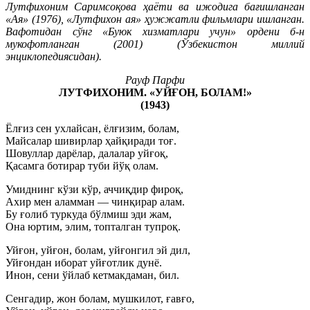
Лутфихоним Саримсоқова ҳаёти ва ижодига бағишланган
«Ая» (1976), «Лутфихон ая» ҳужжатли фильмлари ишланган.
Вафотидан сўнг «Буюк хизматлари учун» ордени б-н
мукофотланган (2001) (Ўзбекистон миллий
энциклопедиясидан).
Рауф Парфи
ЛУТФИХОНИМ. «УЙҒОН, БОЛАМ!»
(1943)
Ёлғиз сен ухлайсан, ёлғизим, болам,
Майсалар шивирлар ҳайқиради тоғ.
Шовуллар дарёлар, далалар уйғоқ,
Қасамга ботирар туби йўқ олам.
Умиднинг кўзи кўр, аччиқдир фироқ,
Ахир мен аламман — чинқирар алам.
Бу ғолиб туркуда бўлмиш эди жам,
Она юртим, элим, топталган тупроқ.
Уйғон, уйғон, болам, уйғонгил эй дил,
Уйғондан иборат уйғотлик дунё.
Инон, сени ўйлаб кетмакдаман, бил.
Сенгадир, жон болам, мушкилот, ғавғо,