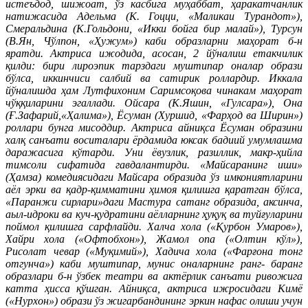
истеъдод, шижоат, ўз касбига муҳаббат, ҳаракатчанлик
натижасида Адельма (К. Гоцци, «Маликаи Турандот»),
Смеральдина (К.Гольдони, «Икки бойга бир малай»), Турсун
(В.Ян, Чўлпон, «Ҳужум») каби образларни маҳорат б-н
яратди. Актриса ижодида, асосан, 2 йўналиш етакчилик
қилди: бири лироэпик тарздаги муштипар оналар образи
бўлса, иккинчиси салбий ва сатирик роллардир. Иккала
йўналишда ҳам Лутфихоним Саримсоқова чинакам маҳорат
чўққиларини эгаллади. Ойсара (К.Яшин, «Гулсара»), Она
(Ғ.Зафарий,«Ҳалима»), Ёсуман (Хуршид, «Фарҳод ва Ширин»)
роллари бунга мисоддир. Актриса айниқса Ёсуман образини
халқ санъати воситалари ёрдамида юксак бадиий умумлашма
даражасига кўтарди. Уни ёвузлик, разиллик, макр-ҳийла
тимсоли сифатида гавдалантирди. «Майсаранинг иши»
(Ҳамза) комедиясидаги Майсаpa образида ўз имкониятларини
аёл эрки ва қадр-қимматини ҳимоя қилишга қаратган бўлса,
«Паранжи сирлари»даги Мастура сатанг образида, аксинча,
аыл-идроки ва куч-қудратини аёлларнинг ҳуқуқ ва туйғуларини
поймол қилишга сарфлайди. Халча хола («Қурбон Умаров»),
Хайри хола («Офтобхон»), Жамол опа («Олтин кўл»),
Рисолат чевар («Муқимий»), Хадича хола («Фарғона тонг
отгунча») каби муштипар, мунис оналарнинг ранг- баранг
образлари б-н ўзбек театри ва актёрлик санъати ривожига
катта ҳисса қўшган. Айниқса, актриса ижросидаги Кимё
(«Нурхон») образи ўз жигарбандининг эркин нафас олиши учун