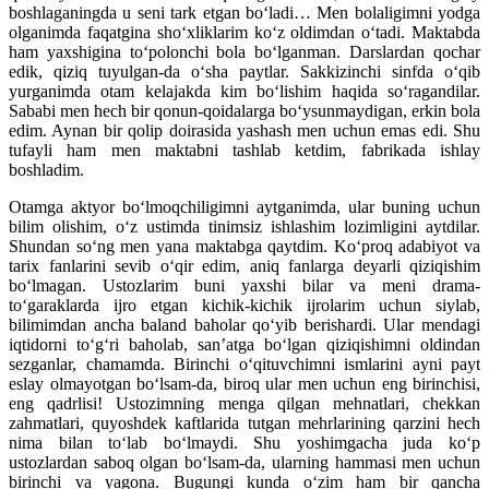
boshlaganingda u seni tark etgan bo‘ladi… Men bolaligimni yodga
olganimda faqatgina sho‘xliklarim ko‘z oldimdan o‘tadi. Maktabda
ham yaxshigina to‘polonchi bola bo‘lganman. Darslardan qochar
edik, qiziq tuyulgan-da o‘sha paytlar. Sakkizinchi sinfda o‘qib
yurganimda otam kelajakda kim bo‘lishim haqida so‘ragandilar.
Sababi men hech bir qonun-qoidalarga bo‘ysunmaydigan, erkin bola
edim. Aynan bir qolip doirasida yashash men uchun emas edi. Shu
tufayli ham men maktabni tashlab ketdim, fabrikada ishlay
boshladim.
Otamga aktyor bo‘lmoqchiligimni aytganimda, ular buning uchun
bilim olishim, o‘z ustimda tinimsiz ishlashim lozimligini aytdilar.
Shundan so‘ng men yana maktabga qaytdim. Ko‘proq adabiyot va
tarix fanlarini sevib o‘qir edim, aniq fanlarga deyarli qiziqishim
bo‘lmagan. Ustozlarim buni yaxshi bilar va meni drama-
to‘garaklarda ijro etgan kichik-kichik ijrolarim uchun siylab,
bilimimdan ancha baland baholar qo‘yib berishardi. Ular mendagi
iqtidorni to‘g‘ri baholab, san’atga bo‘lgan qiziqishimni oldindan
sezganlar, chamamda. Birinchi o‘qituvchimni ismlarini ayni payt
eslay olmayotgan bo‘lsam-da, biroq ular men uchun eng birinchisi,
eng qadrlisi! Ustozimning menga qilgan mehnatlari, chekkan
zahmatlari, quyoshdek kaftlarida tutgan mehrlarining qarzini hech
nima bilan to‘lab bo‘lmaydi. Shu yoshimgacha juda ko‘p
ustozlardan saboq olgan bo‘lsam-da, ularning hammasi men uchun
birinchi va yagona. Bugungi kunda o‘zim ham bir qancha