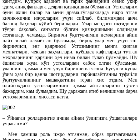
қайтдим. Кўпроқ адабиёт ва тарих фанларини севиб ўқир
эдим, аниқ фанларга деярли қизиқишим бўлмаган. Устозларим
буни яхши билар ва мени драма-тўгаракларда ижро этган
кичик-кичик ижроларим учун сийлаб, билимимдан анча
баланд баҳолар қўйиб беришарди. Улар мендаги иқтидорни
тўғри баҳолаб, санъатга бўлган қизиқишимни олдиндан
сезганлар, чамамда. Биринчи ўқитувчимни исмларини айни
пайт эслай олмаётган бўлсам-да, бироқ улар мен учун энг
биринчиси, энг қадрлиси! Устозимнинг менга қилган
меҳнатлари, чеккан заҳматлари, қуёшдек кафтларида тутган
меҳрларининг қарзини ҳеч нима билан тўлаб бўлмайди. Шу
ёшимгача жуда кўп устозлардан сабоқ олган бўлсам-да,
уларнинг ҳаммаси мен учун биринчи ва ягона. Бугунги кунда
ўзим ҳам бир қанча шогирдларни тарбиялаётганим туфайли
ўқитувчиликнинг машаққатини теран ҳис этдим. Мен
олийгоҳдаги устозларимнинг ҳамма айтганларини сўзсиз
бажардим, кам бўлмадим. Шу даражага етиб келишимда барча
устозларимнинг ҳиссаси катта.
– Ўйнаган ролларингиз ичида айнан ўзингизга ўхшаганлари
учраганми?
– Мен ҳамиша роль ижро этганман, образ яратмаганман.
Ишимга доим уни илк бор бажараётгандек киришаман.