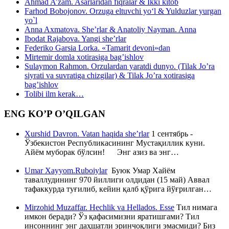
Ahmad A’zam. Asarlaridan fiqralar & Ikki kitob
Farhod Bobojonov. Orzuga eltuvchi yo‘l & Yulduzlar yurgan
yo`l
Anna Axmatova. She’rlar & Anatoliy Nayman. Anna
Ibodat Rajabova. Yangi she’rlar
Federiko Garsia Lorka. «Tamarit devoni»dan
Mirtemir domla xotirasiga bag’ishlov
Sulaymon Rahmon. Orzulardan yaratdi dunyo. (Tilak Jo’ra
siyrati va suvratiga chizgilar) & Tilak Jo’ra xotirasiga
bag’ishlov
Tolibi ilm kerak…
ENG KO’P O’QILGAN
Xurshid Davron. Vatan haqida she’rlar
1 сентябрь -
Ўзбекистон Республикасининг Мустақиллик куни.
Айём муборак бўлсин! Энг азиз ва энг…
Umar Xayyom.Ruboiylar
Буюк Умар Хайём
таваллудининг 970 йиллиги олдидан (15 май) Аввал
тафаккурда туғилиб, кейин қалб қўрига йўғрилган…
Mirzohid Muzaffar. Hechlik va Hellados. Esse
Тил нимага
имкон беради? Ўз қафасимизни яратишгами? Тил
инсоннинг энг даҳшатли эринчоқлиги эмасмиди? Биз