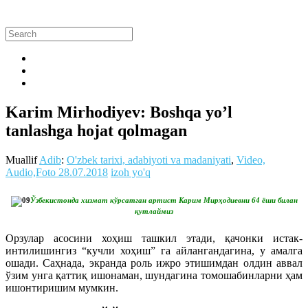
Karim Mirhodiyev: Boshqa yo’l
tanlashga hojat qolmagan
Muallif
Adib
:
O'zbek tarixi, adabiyoti va madaniyati
,
Video,
Audio,Foto
28.07.2018
izoh yo'q
Ўзбекистонда хизмат кўрсатган артист Карим Мирҳодиевни 64 ёши билан
қутлаймиз
Орзулар асосини хоҳиш ташкил этади, қачонки истак-
интилишингиз “кучли хоҳиш” га айлангандагина, у амалга
ошади. Саҳнада, экранда роль ижро этишимдан олдин аввал
ўзим унга қаттиқ ишонаман, шундагина томошабинларни ҳам
ишонтиришим мумкин.