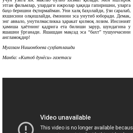
этган фильмлар, улардаги ижролар ҳақида гапиришни, уларга
баҳо беришни ёқтирмайман. Уни халқ баҳолайди, ўзи саралаб,
яхшисини олқишлайди, ёмонини эса унутиб юборади. Демак,
энг аввало, унутилмасликка ҳаракат қилмоқ лозим. Инсоният
ҳамиша ҳаётнинг қадрига ета билиши зарур, шундагина у
яшашни ўрганади. Яшашдан мақсад эса “бахт” тушунчасини
англамоқдир!
Муаззам Нишонбоева суҳбатлашди
Манба: «Китоб дунёси» газетаси