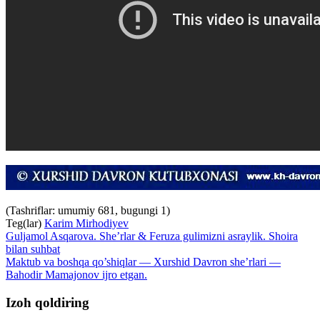
(Tashriflar: umumiy 681, bugungi 1)
Teg(lar)
Karim Mirhodiyev
Guljamol Asqarova. She’rlar & Feruza gulimizni asraylik. Shoira
bilan suhbat
Maktub va boshqa qo’shiqlar — Xurshid Davron she’rlari —
Bahodir Mamajonov ijro etgan.
Izoh qoldiring