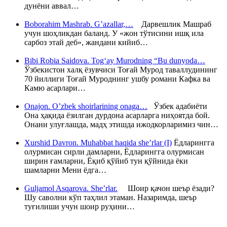
дунёни аввал…
Boborahim Mashrab. G’azallar,…
Дарвешлик Машраб
учун шоҳликдан баланд. У «жон тўтисини ишқ ила
сарбоз этай деб», жандани кийиб…
Bibi Robia Saidova. Tog‘ay Murodning “Bu dunyoda…
Ўзбекистон халқ ёзувчиси Тоғай Мурод таваллудининг
70 йиллиги Тоғай Муроднинг ушбу романи Кафка ва
Камю асарлари…
Onajon. O’zbek shoirlarining onaga…
Ўзбек адабиёти
Она ҳақида ёзилган дурдона асарларга ниҳоятда бой.
Онани улуғлашда, мадҳ этишда ижодкорларимиз чин…
Xurshid Davron. Muhabbat haqida she’rlar (I)
Ёдларингга
олурмисан сирли дамларни, Ёдларингга олурмисан
ширин ғамларни, Ёқиб қўйиб тун қўйнида ёки
шамларни Мени ёдга…
Guljamol Asqarova. She’rlar.
Шоир қачон шеър ёзади?
Шу саволни кўп таҳлил этаман. Назаримда, шеър
туғилиши учун шоир руҳини…