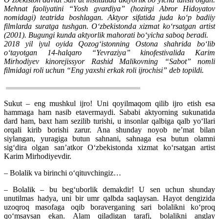
Mehnat faoliyatini “Yosh gvardiya” (hozirgi Abror Hidoyatov
nomidagi) teatrida boshlagan. Aktyor sifatida juda ko‘p badiiy
filmlarda suratga tushgan. O‘zbekistonda xizmat ko‘rsatgan artist
(2001). Bugungi kunda aktyorlik mahorati bo‘yicha saboq beradi.
2018 yil iyul oyida Qozog‘istonning Ostona shahrida bo‘lib
o‘tayotgan 14-halqaro “Yevraziya” kinofestivalida Karim
Mirhodiyev kinorejissyor Rashid Malikovning “Sabot” nomli
filmidagi roli uchun “Eng yaxshi erkak roli ijrochisi” deb topildi.
Sukut – eng mushkul ijro! Uni qoyilmaqom qilib ijro etish esa
hammaga ham nasib etavermaydi. Sababi aktyorning sukunatida
dard ham, baxt ham sezilib turishi, u insonlar qalbiga qalb yo‘llari
orqali kirib borishi zarur. Ana shunday noyob ne’mat bilan
siylangan, yuragiga butun sahnani, sahnaga esa butun olamni
sig‘dira olgan san’atkor O‘zbekistonda xizmat ko‘rsatgan artist
Karim Mirhodiyevdir.
– Bolalik va birinchi o‘qituvchingiz…
– Bolalik – bu beg‘uborlik demakdir! U sen uchun shunday
unutilmas hadya, uni bir umr qalbda saqlaysan. Hayot dengizida
uzoqroq masofaga oqib boraverganing sari bolalikni ko‘proq
qo‘msaysan ekan. Alam qiladigan tarafi, bolalikni anglay