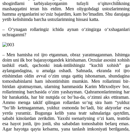
shogirdlarni tarbiyalayotganim tufayli o‘qituvchilikning
mashaqqatini teran his etdim. Men oliygohdagi ustozlarimning
hamma aytganlarini so‘zsiz bajardim, kam bo‘lmadim. Shu darajaga
yetib kelishimda barcha ustozlarimning hissasi katta.
– O‘ynagan rollaringiz ichida aynan o‘zingizga o‘xshaganlari
uchraganmi?
– Men hamisha rol ijro etganman, obraz yaratmaganman. Ishimga
doim uni ilk bor bajarayotgandek kirishaman. Orzular asosini xohish
tashkil etadi, qachonki istak-intilishingiz “kuchli xohish” ga
aylangandagina, u amalga oshadi. Sahnada, ekranda rol ijro
etishimdan oldin avval o‘zim unga qattiq ishonaman, shundagina
tomoshabinlarni ham ishontirishim mumkin. Men rollarimni bir-
biridan ajratmayman, ularning hammasida Karim Mirxodiyev bor,
rollarimning barchasida o‘zim yashayman. Qahramonlarimning har
bir harakatida, har bir nutqida oz bo‘lsa-da, o‘zimni aks ettiraman.
Ammo menga taklif qilingan rollardan so‘ng sira ham “yulduz
“bo‘lib ketmaganman, yulduz osmonda bo‘ladi, biz aktyorlar esa
yerda yuramiz. Bugunga kelib yana teatr sahnalariga qaytdim,
sababi kinolardan zerikdim. Yaxshi ssenariyning o‘zi kam, teatrda
esa hayot jonli, ijro jonli, shu sababdan tomoshabin befarq emas.
Agar hayotga qayta kelsamu, yana tanlash imkoniyati berilganda,