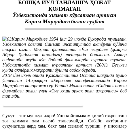
БОШҚА ЙЎЛ ТАНЛАШГА ҲОЖАТ
ҚОЛМАГАН
Ўзбекистонда хизмат кўрсатган артист
Карим Мирҳодиев билан суҳбат
Карим Мирҳодиев 1954 йил 29 июлда Бухорода туғилган.
Ўзбекистон давлат Санъат институтида актёрлик бўйича
таҳсил олган. Меҳнат фаолиятини «Ёш гвардия» (ҳозирги
Аброр Ҳидоятов номидаги) театрида бошлаган. Актёр
сифатида жуда кўп бадиий фильмларда суратга тушган.
Ўзбекистонда хизмат кўрсатган артист (2001). Бугунги
кунда актёрлик маҳорати бўйича сабоқ беради.
2018 йил июль ойида Қозоғистоннинг Остона шаҳрида бўлиб
ўтаётган 14-ҳалқаро «Евразия» кинофестивалида Карим
Мирҳодиев кинорежиссёр Рашид Маликовнинг «Сабот» номли
филмидаги рольи учун «Энг яхши эркак роли ижрочиси» деб
топилди.
Сукут – энг мушкул ижро! Уни қойилмақом қилиб ижро этиш
эса ҳаммага ҳам насиб этавермайди. Сабаби актёрнинг
сукунатида дард ҳам, бахт ҳам сезилиб туриши, у инсонлар