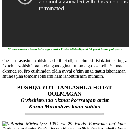
O‘zbekistonda xizmat ko‘rsatgan artist Karim Mirhodiyevni 64 yoshi bilan qutlaymiz
Orzular asosini xohish tashkil etadi, qachonki istak-intilishingiz
“kuchli xohish” ga aylangandagina, u amalga oshadi. Sahnada,
ekranda rol ijro etishimdan oldin avval o‘zim unga qattiq ishonaman,
shundagina tomoshabinlarni ham ishontirishim mumkin.
BOSHQA YO‘L TANLASHGA HOJAT
QOLMAGAN
O‘zbekistonda xizmat ko‘rsatgan artist
Karim Mirhodiyev bilan suhbat
Karim Mirhodiyev 1954 yil 29 iyulda Buxoroda tug‘ilgan.
O‘zbekiston davlat San’at institutida aktyorlik bo‘yicha tahsil olgan.