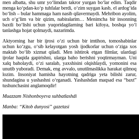
men albatta, shu umr yo‘limdan takror yurgan bo‘lar edim. Taqdir
menga ko‘pdan-ko‘p tuhfalar berdi, o‘zim suygan kasb, el ardog‘ida
bo‘lish – bular hammaga ham nasib qilavermaydi. Mehribon ayolim,
uch o‘g‘lim va bir qizim, nabiralarim… Menimcha bir insonning
baxtli bo‘lishi uchun yuqoridagilarning bari kifoya, boshqa yo‘l
tanlashga hojat qolmaydi, nazarimda.
Aktyorning har bir ijrosi o‘zi uchun bir imtihon, tomoshabinlar
uchun ko‘zgu, o‘sib kelayotgan yosh ijodkorlar uchun o‘ziga xos
maktab bo‘lib xizmat qiladi. Men ishtirok etgan filmlar, ulardagi
ijrolar haqida gapirishni, ularga baho berishni yoqtirmayman. Uni
xalq baholaydi, o‘zi saralab, yaxshisini olqishlaydi, yomonini esa
unutib yuboradi. Demak, eng avvalo, unutilmaslikka harakat qilmoq
lozim. Insoniyat hamisha hayotning qadriga yeta bilishi zarur,
shundagina u yashashni o‘rganadi. Yashashdan maqsad esa “baxt”
tushunchasini anglamoqdir!
Muazzam Nishonboyeva suhbatlashdi
Manba: “Kitob dunyosi” gazetasi