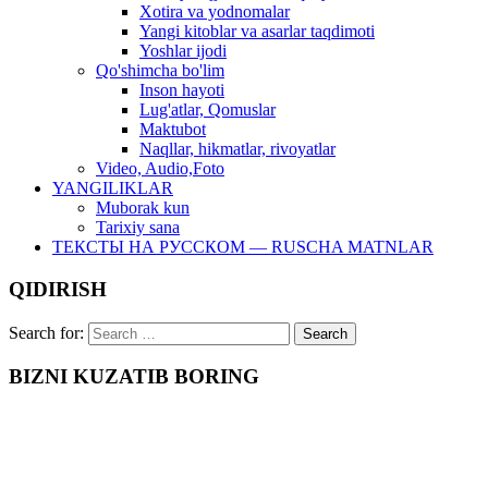
Xotira va yodnomalar
Yangi kitoblar va asarlar taqdimoti
Yoshlar ijodi
Qo'shimcha bo'lim
Inson hayoti
Lug'atlar, Qomuslar
Maktubot
Naqllar, hikmatlar, rivoyatlar
Video, Audio,Foto
YANGILIKLAR
Muborak kun
Tarixiy sana
ТЕКСТЫ НА РУССКОМ — RUSCHA MATNLAR
QIDIRISH
Search for:
BIZNI KUZATIB BORING