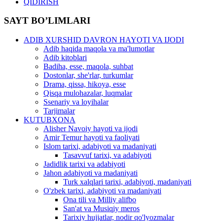
QIDIRISH
SAYT BO’LIMLARI
ADIB XURSHID DAVRON HAYOTI VA IJODI
Adib haqida maqola va ma'lumotlar
Adib kitoblari
Badiha, esse, maqola, suhbat
Dostonlar, she'rlar, turkumlar
Drama, qissa, hikoya, esse
Qisqa mulohazalar, luqmalar
Ssenariy va loyihalar
Tarjimalar
KUTUBXONA
Alisher Navoiy hayoti va ijodi
Amir Temur hayoti va faoliyati
Islom tarixi, adabiyoti va madaniyati
Tasavvuf tarixi, va adabiyoti
Jadidlik tarixi va adabiyoti
Jahon adabiyoti va madaniyati
Turk xalqlari tarixi, adabiyoti, madaniyati
O'zbek tarixi, adabiyoti va madaniyati
Ona tili va Milliy alifbo
San'at va Musiqiy meros
Tarixiy hujjatlar, nodir qo'lyozmalar