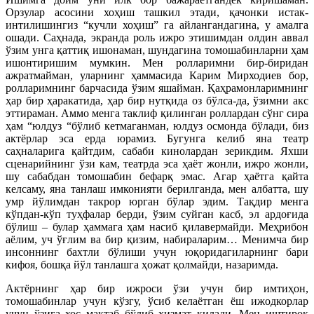
Орзулар асосини хоҳиш ташкил этади, қачонки истак-
интилишингиз “кучли хоҳиш” га айлангандагина, у амалга
ошади. Саҳнада, экранда роль ижро этишимдан олдин аввал
ўзим унга қаттиқ ишонаман, шундагина томошабинларни ҳам
ишонтиришим мумкин. Мен ролларимни бир-биридан
ажратмайман, уларнинг ҳаммасида Карим Мирходиев бор,
ролларимнинг барчасида ўзим яшайман. Қаҳрамонларимнинг
ҳар бир ҳаракатида, ҳар бир нутқида оз бўлса-да, ўзимни акс
эттираман. Аммо менга таклиф қилинган роллардан сўнг сира
ҳам “юлдуз “бўлиб кетмаганман, юлдуз осмонда бўлади, биз
актёрлар эса ерда юрамиз. Бугунга келиб яна театр
саҳналарига қайтдим, сабаби кинолардан зерикдим. Яхши
сценарийнинг ўзи кам, театрда эса ҳаёт жонли, ижро жонли,
шу сабабдан томошабин бефарқ эмас. Агар ҳаётга қайта
келсаму, яна танлаш имконияти берилганда, мен албатта, шу
умр йўлимдан такрор юрган бўлар эдим. Тақдир менга
кўпдан-кўп туҳфалар берди, ўзим суйган касб, эл ардоғида
бўлиш – булар ҳаммага ҳам насиб қилавермайди. Меҳрибон
аёлим, уч ўғлим ва бир қизим, набираларим… Менимча бир
инсоннинг бахтли бўлиши учун юқоридагиларнинг бари
кифоя, бошқа йўл танлашга ҳожат қолмайди, назаримда.
Актёрнинг ҳар бир ижроси ўзи учун бир имтиҳон,
томошабинлар учун кўзгу, ўсиб келаётган ёш ижодкорлар
учун ўзига хос мактаб бўлиб хизмат қилади. Мен иштирок