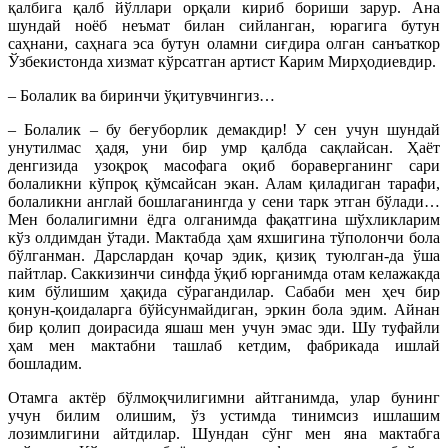
қалбига қалб йўллари орқали кириб бориши зарур. Ана
шундай ноёб неъмат билан сийланган, юрагига бутун
саҳнани, саҳнага эса бутун оламни сиғдира олган санъаткор
Ўзбекистонда хизмат кўрсатган артист Карим Мирҳодиевдир.
– Болалик ва биринчи ўқитувчингиз…
– Болалик – бу беғуборлик демакдир! У сен учун шундай
унутилмас ҳадя, уни бир умр қалбда сақлайсан. Ҳаёт
денгизида узоқроқ масофага оқиб бораверганинг сари
болаликни кўпроқ қўмсайсан экан. Алам қиладиган тарафи,
болаликни англай бошлаганингда у сени тарк этган бўлади…
Мен болалигимни ёдга олганимда фақатгина шўхликларим
кўз олдимдан ўтади. Мактабда ҳам яхшигина тўполончи бола
бўлганман. Дарслардан қочар эдик, қизиқ туюлган-да ўша
пайтлар. Саккизинчи синфда ўқиб юрганимда отам келажакда
ким бўлишим ҳақида сўрагандилар. Сабаби мен ҳеч бир
қонун-қоидаларга бўйсунмайдиган, эркин бола эдим. Айнан
бир қолип доирасида яшаш мен учун эмас эди. Шу туфайли
ҳам мен мактабни ташлаб кетдим, фабрикада ишлай
бошладим.
Отамга актёр бўлмоқчилигимни айтганимда, улар бунинг
учун билим олишим, ўз устимда тинимсиз ишлашим
лозимлигини айтдилар. Шундан сўнг мен яна мактабга