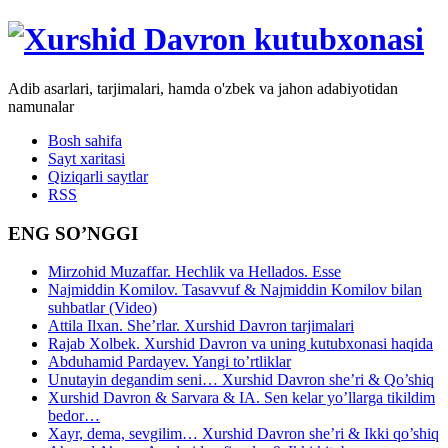
Adib asarlari, tarjimalari, hamda o'zbek va jahon adabiyotidan
namunalar
Bosh sahifa
Sayt xaritasi
Qiziqarli saytlar
RSS
ENG SO’NGGI
Mirzohid Muzaffar. Hechlik va Hellados. Esse
Najmiddin Komilov. Tasavvuf & Najmiddin Komilov bilan
suhbatlar (Video)
Attila Ilxan. She’rlar. Xurshid Davron tarjimalari
Rajab Xolbek. Xurshid Davron va uning kutubxonasi haqida
Abduhamid Pardayev. Yangi to’rtliklar
Unutayin degandim seni… Xurshid Davron she’ri & Qo’shiq
Xurshid Davron & Sarvara & IA. Sen kelar yo’llarga tikildim
bedor…
Xayr, dema, sevgilim… Xurshid Davron she’ri & Ikki qo’shiq