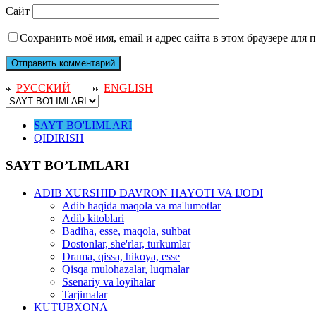
Сайт
Сохранить моё имя, email и адрес сайта в этом браузере дл
РУССКИЙ
ENGLISH
SAYT BO'LIMLARI
QIDIRISH
SAYT BO’LIMLARI
ADIB XURSHID DAVRON HAYOTI VA IJODI
Adib haqida maqola va ma'lumotlar
Adib kitoblari
Badiha, esse, maqola, suhbat
Dostonlar, she'rlar, turkumlar
Drama, qissa, hikoya, esse
Qisqa mulohazalar, luqmalar
Ssenariy va loyihalar
Tarjimalar
KUTUBXONA