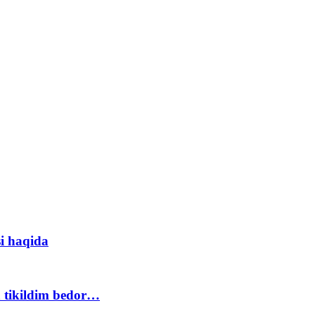
i haqida
a tikildim bedor…