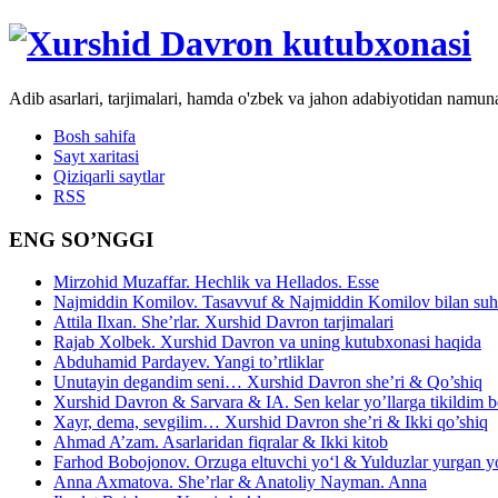
Adib asarlari, tarjimalari, hamda o'zbek va jahon adabiyotidan namun
Bosh sahifa
Sayt xaritasi
Qiziqarli saytlar
RSS
ENG SO’NGGI
Mirzohid Muzaffar. Hechlik va Hellados. Esse
Najmiddin Komilov. Tasavvuf & Najmiddin Komilov bilan suhb
Attila Ilxan. She’rlar. Xurshid Davron tarjimalari
Rajab Xolbek. Xurshid Davron va uning kutubxonasi haqida
Abduhamid Pardayev. Yangi to’rtliklar
Unutayin degandim seni… Xurshid Davron she’ri & Qo’shiq
Xurshid Davron & Sarvara & IA. Sen kelar yo’llarga tikildim
Xayr, dema, sevgilim… Xurshid Davron she’ri & Ikki qo’shiq
Ahmad A’zam. Asarlaridan fiqralar & Ikki kitob
Farhod Bobojonov. Orzuga eltuvchi yo‘l & Yulduzlar yurgan y
Anna Axmatova. She’rlar & Anatoliy Nayman. Anna