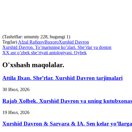
(Tashriflar: umumiy 228, bugungi 1)
Teg(lar)
Afzal Rafiqov
Buxoro
Xurshid Davron
Xurshid Davron. To’marisning ko’zlari. She’rlar va doston
XX asr o’zbek she’riyati antologiyasi. Oybek
O'xshash maqolalar.
Attila Ilxan. She’rlar. Xurshid Davron tarjimalari
30 Июл, 2026
Rajab Xolbek. Xurshid Davron va uning kutubxonas
19 Июл, 2026
Xurshid Davron & Sarvara & IA. Sen kelar yo’llarg