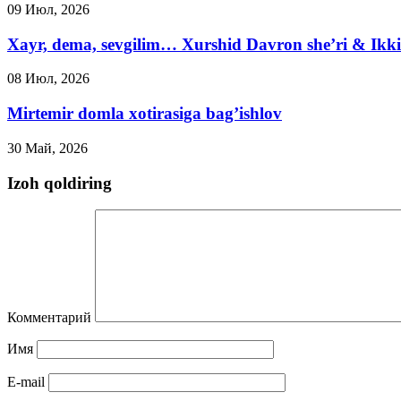
09 Июл, 2026
Xayr, dema, sevgilim… Xurshid Davron she’ri & Ikki
08 Июл, 2026
Mirtemir domla xotirasiga bag’ishlov
30 Май, 2026
Izoh qoldiring
Комментарий
Имя
E-mail