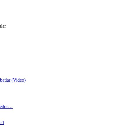
alar
atlar (Video)
 bedor…
o`l