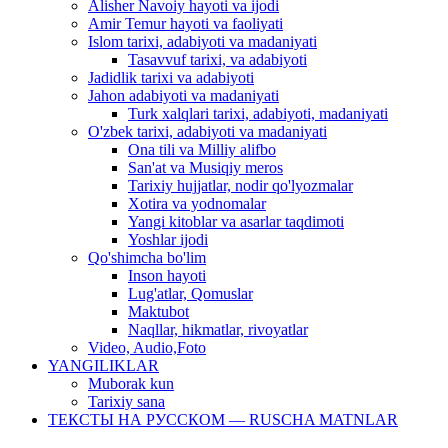
Alisher Navoiy hayoti va ijodi
Amir Temur hayoti va faoliyati
Islom tarixi, adabiyoti va madaniyati
Tasavvuf tarixi, va adabiyoti
Jadidlik tarixi va adabiyoti
Jahon adabiyoti va madaniyati
Turk xalqlari tarixi, adabiyoti, madaniyati
O'zbek tarixi, adabiyoti va madaniyati
Ona tili va Milliy alifbo
San'at va Musiqiy meros
Tarixiy hujjatlar, nodir qo'lyozmalar
Xotira va yodnomalar
Yangi kitoblar va asarlar taqdimoti
Yoshlar ijodi
Qo'shimcha bo'lim
Inson hayoti
Lug'atlar, Qomuslar
Maktubot
Naqllar, hikmatlar, rivoyatlar
Video, Audio,Foto
YANGILIKLAR
Muborak kun
Tarixiy sana
ТЕКСТЫ НА РУССКОМ — RUSCHA MATNLAR