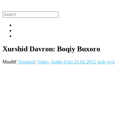
Xurshid Davron: Boqiy Buxoro
Muallif
Teemoor
:
Video, Audio,Foto
25.02.2012
izoh yo'q