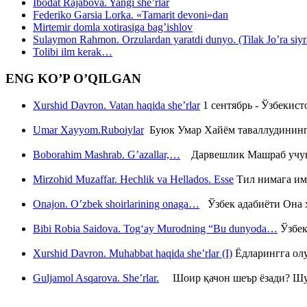
Ibodat Rajabova. Yangi she’rlar
Federiko Garsia Lorka. «Tamarit devoni»dan
Mirtemir domla xotirasiga bag’ishlov
Sulaymon Rahmon. Orzulardan yaratdi dunyo. (Tilak Jo’ra siyrati
Tolibi ilm kerak…
ENG KO’P O’QILGAN
Xurshid Davron. Vatan haqida she’rlar
1 сентябрь - Ўзбекис
Umar Xayyom.Ruboiylar
Буюк Умар Хайём таваллудининг 
Boborahim Mashrab. G’azallar,…
Дарвешлик Машраб учун ш
Mirzohid Muzaffar. Hechlik va Hellados. Esse
Тил нимага им
Onajon. O’zbek shoirlarining onaga…
Ўзбек адабиёти Она ҳ
Bibi Robia Saidova. Tog‘ay Murodning “Bu dunyoda…
Ўзбек
Xurshid Davron. Muhabbat haqida she’rlar (I)
Ёдларингга ол
Guljamol Asqarova. She’rlar.
Шоир қачон шеър ёзади? Шу с