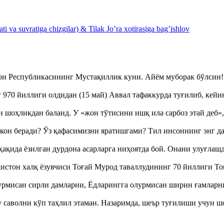
 va suvratiga chizgilar) & Tilak Jo’ra xotirasiga bag’ishlov
тон Республикасининг Мустақиллик куни. Айём муборак бўлси
970 йиллиги олдидан (15 май) Аввал тафаккурда туғилиб, кейи
оҳликдан баланд. У «жон тўтисини ишқ ила сарбоз этай деб
кон беради? Ўз қафасимизни яратишгами? Тил инсоннинг энг д
ақида ёзилган дурдона асарларга ниҳоятда бой. Онани улуғла
истон халқ ёзувчиси Тоғай Мурод таваллудининг 70 йиллиги 
урмисан сирли дамларни, Ёдларингга олурмисан ширин ғамларн
аволни кўп таҳлил этаман. Назаримда, шеър туғилиши учун 