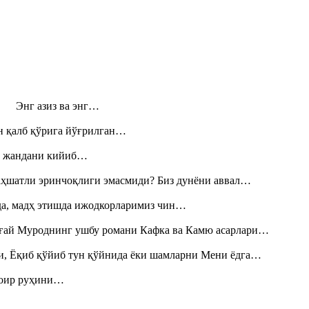
н! Энг азиз ва энг…
н қалб қўрига йўғрилган…
», жандани кийиб…
аҳшатли эринчоқлиги эмасмиди? Биз дунёни аввал…
шда, мадҳ этишда ижодкорларимиз чин…
Тоғай Муроднинг ушбу романи Кафка ва Камю асарлари…
и, Ёқиб қўйиб тун қўйнида ёки шамларни Мени ёдга…
шоир руҳини…