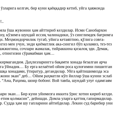
ўзларига келгач, бир куни қаёққадир кетиб, уйга ҳаяжонда
..
омла ўша жувонни ҳам айттириб келдилар. Исми Санобархон
у, кўзимга шундай иссиқ чалинадики, ўз синглимдек бағримга
и. Меҳмондорчилик тугаб, уйига кетаяптию, қўлига совға-
из мен учун, энди қиёматлик ака-сингил бўп қоламиз, тез-тез
ажжигина, сочлари жамалак, тийраккина қизалоқ эди. Демак,
чи, отингизни сўрамабман ҳам…
ирмагандим. Даҳлизларингга бақамти хонада безалган арча
ирга ўйнадик… Бу ерга келаётиб ойим роса қулоғимни пишитган
ошқа хонадами, ўтиратур, дегандилар. Уйга қайтишимизда эса
г жони экан” деб… Ойим раҳматли кўп йиллар ўша кунни эслаб
“Ана, Раҳима, шоир бобонг. Вой тавба, шундай улуғ одамгаям
ари экан… Бир куни уйимизга иккита ўрис хотин кириб келди.
 етим қолмасин”, дейишди. Домла уларга қаттиқ гапирмадилар.
ар. Судда ҳам шу гапларини айтибдилар. Лекин суд барибир уни