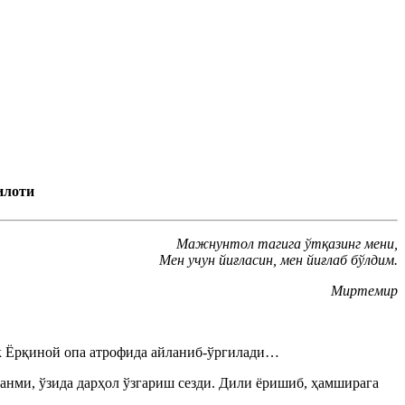
илоти
Мажнунтол тагига ўтқазинг мени,
Мен учун йиғласин, мен йиғлаб бўлдим.
Миртемир
ек Ёрқиной опа атрофида айланиб-ўргилади…
канми, ўзида дарҳол ўзгариш сезди. Дили ёришиб, ҳамширага