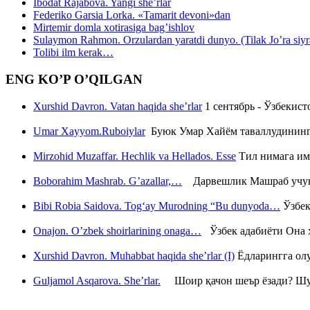
Ibodat Rajabova. Yangi she’rlar
Federiko Garsia Lorka. «Tamarit devoni»dan
Mirtemir domla xotirasiga bag’ishlov
Sulaymon Rahmon. Orzulardan yaratdi dunyo. (Tilak Jo’ra siyrati
Tolibi ilm kerak…
ENG KO’P O’QILGAN
Xurshid Davron. Vatan haqida she’rlar
1 сентябрь - Ўзбекис
Umar Xayyom.Ruboiylar
Буюк Умар Хайём таваллудининг 
Mirzohid Muzaffar. Hechlik va Hellados. Esse
Тил нимага им
Boborahim Mashrab. G’azallar,…
Дарвешлик Машраб учун ш
Bibi Robia Saidova. Tog‘ay Murodning “Bu dunyoda…
Ўзбек
Onajon. O’zbek shoirlarining onaga…
Ўзбек адабиёти Она ҳ
Xurshid Davron. Muhabbat haqida she’rlar (I)
Ёдларингга ол
Guljamol Asqarova. She’rlar.
Шоир қачон шеър ёзади? Шу с