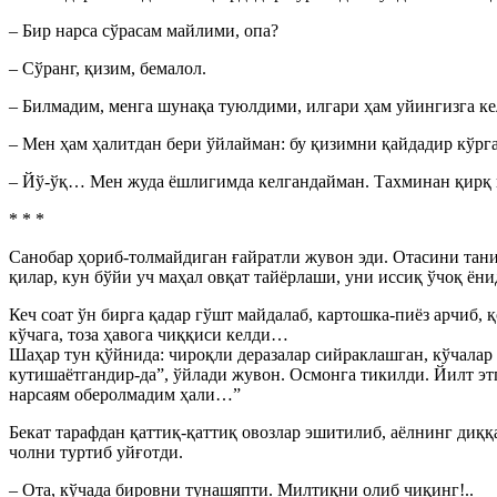
– Бир нарса сўрасам майлими, опа?
– Сўранг, қизим, бемалол.
– Билмадим, менга шунақа туюлдими, илгари ҳам уйингизга 
– Мен ҳам ҳалитдан бери ўйлайман: бу қизимни қайдадир кўр
– Йў-ўқ… Мен жуда ёшлигимда келгандайман. Тахминан қирқ 
* * *
Санобар ҳориб-толмайдиган ғайратли жувон эди. Отасини тани
қилар, кун бўйи уч маҳал овқат тайёрлаши, уни иссиқ ўчоқ ё
Кеч соат ўн бирга қадар гўшт майдалаб, картошка-пиёз арчиб, 
кўчага, тоза ҳавога чиққиси келди…
Шаҳар тун қўйнида: чироқли деразалар сийраклашган, кўчалар
кутишаётгандир-да”, ўйлади жувон. Осмонга тикилди. Йилт эт
нарсаям оберолмадим ҳали…”
Бекат тарафдан қаттиқ-қаттиқ овозлар эшитилиб, аёлнинг диққ
чолни туртиб уйғотди.
– Ота, кўчада бировни тунашяпти. Милтиқни олиб чиқинг!..