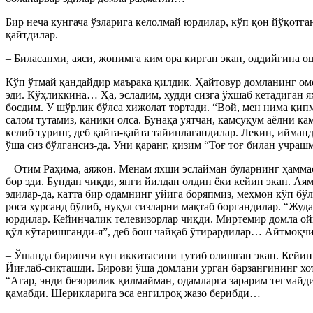
Бир неча кунгача ўзларига келолмай юрдилар, кўп қон йўқотга
қайтдилар.
– Биласанми, аяси, жонимга ким ора кирган экан, оддийгина 
Кўп ўтмай қандайдир маърака қилдик. Ҳайтовур домланинг ом
эди. Кўҳликкина… Ҳа, эсладим, худди сизга ўхшаб кетадиган
босдим. У шўрлик бўлса хижолат тортади. “Вой, мен нима қипм
салом тутамиз, қаники олса. Бунақа уятчан, камсуқум аёлни к
келиб туринг, деб қайта-қайта тайинлагандилар. Лекин, ийма
ўша сиз бўлгансиз-да. Уни қаранг, қизим “Тоғ тоғ билан учра
– Отим Раҳима, аяжон. Менам яхши эслайман буларнинг ҳаммас
бор эди. Бундан чиқди, янги йилдан олдин ёки кейин экан. Ая
эдилар-да, катта бир одамнинг уйига боряпмиз, меҳмон кўп бўл
роса хурсанд бўлиб, нуқул сизларни мақтаб боргандилар. “Жу
юрдилар. Кейинчалик телевизорлар чиқди. Миртемир домла ойн
қўл кўтаришганди-я”, деб бош чайқаб ўтирардилар… Айтмоқчи,
– Ўшанда биринчи кун иккитасини тутиб олишган экан. Кейин
Йиғлаб-сиқташди. Бирови ўша домлани урган барзангининг хоти
“Агар, энди безорилик қилмайман, одамларга зарарим тегмайди
қамабди. Шерикларига эса енгилроқ жазо берибди…