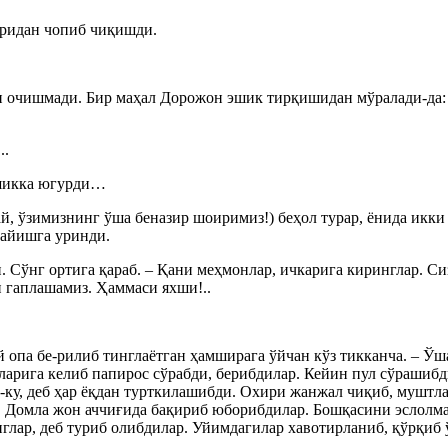
аридан чопиб чиқишди.
 очишмади. Бир маҳал Дорожон эшик тирқишидан мўралади-да: “
..
эшикка югурди…
й, ўзимизнинг ўша беназир шоиримиз!) беҳол турар, ёнида икки
майишга уринди.
ади. Сўнг ортига қараб. – Қани меҳмонлар, ичкарига киринглар.
 гаплашамиз. Ҳаммаси яхши!..
й опа бе-рилиб тинглаётган ҳамширага ўйчан кўз тикканча. – Ўш
ларига келиб папирос сўрабди, берибдилар. Кейин пул сўрашибд
н-ку, деб ҳар ёқдан турткилашибди. Охири жанжал чиқиб, муштл
и. Домла жон аччиғида бақириб юборибдилар. Бошқасини эслолма
нглар, деб туриб олибдилар. Уйимдагилар хавотирланиб, қўрқиб