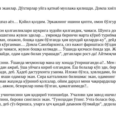
н эканлар. Дўхтирлар уйга қатнаб муолажа қилишди. Домла хиёл 
ошпаз аёл… Қойил қолдим. Эркакнинг ишини қипти, омон бўлгур!
он қолганликлари шукрига худойи қилгандик, чамаси. Шунга д
 яхшигина жувон эдилар… умримда биринчи марта кўриб турибман
ан, опажон, бошқа одам бўлганда ҳам шундай қиларди-ку”, дейд
ам кўрганман… Домла Санобархонга, сиз нажот фариштаси бўлдинг
нди чамаси, жувон бошқа келмади… Ўшанда қизчаси ёнида эди. Ж
шмайди, одам одам билан учрашади”, деганлари рост-да! Айтмоқ
ини. Ўшанда меҳмонлар мана шу хонада ўтиришганди-а?.. Мен к
мдан ажраб, ўша уйчага кириб олгандим. Ёш болалар кўп эди, б
ади, деб. Ҳадеб дастурхонта узанма. Иложи бўлса, ҳовлидами, б
да яхши одамлар экан. Сира катталикни билишмас экан, одамнин
аи жаҳонда кўриниб қолсалар, ойим дарҳол мени чақирардилар. 
 аяжон, безорилар нима бўлган, қамалганмиди?..
 учинчисини ҳам қидириб топишибди. Учалови ҳам завод ишчил
ни, бирови синглиси экан. “Гуноҳидан ўтинг. Учта боласи бор,
, деб сўз беришса, уларга ҳеч қандай даъвоим бўлмайди”, дедил