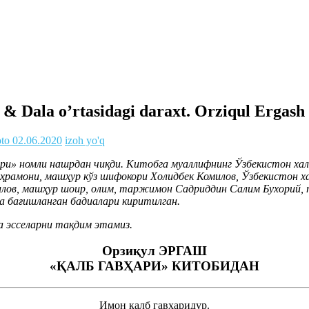
& Dala o’rtasidagi daraxt. Orziqul Ergash 
oto
02.06.2020
izoh yo'q
ҳари» номли нашрдан чиқди. Китобга муаллифнинг Ўзбекистон ха
ҳрамони, машҳур кўз шифокори Холидбек Комилов, Ўзбекистон х
лов, машҳур шоир, олим, таржимон Садриддин Салим Бухорий,
а бағишланган бадиалари киритилган.
а эсселарни тақдим этамиз.
Орзиқул ЭРГАШ
«ҚАЛБ ГАВҲАРИ» КИТОБИДАН
Имон қалб гавҳаридур.