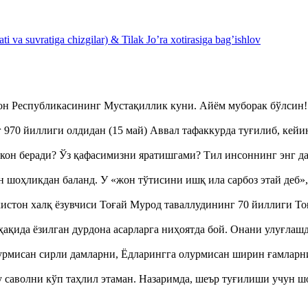
 va suvratiga chizgilar) & Tilak Jo’ra xotirasiga bag’ishlov
тон Республикасининг Мустақиллик куни. Айём муборак бўлси
970 йиллиги олдидан (15 май) Аввал тафаккурда туғилиб, кейи
кон беради? Ўз қафасимизни яратишгами? Тил инсоннинг энг д
оҳликдан баланд. У «жон тўтисини ишқ ила сарбоз этай деб
истон халқ ёзувчиси Тоғай Мурод таваллудининг 70 йиллиги 
ақида ёзилган дурдона асарларга ниҳоятда бой. Онани улуғла
урмисан сирли дамларни, Ёдларингга олурмисан ширин ғамларн
аволни кўп таҳлил этаман. Назаримда, шеър туғилиши учун 