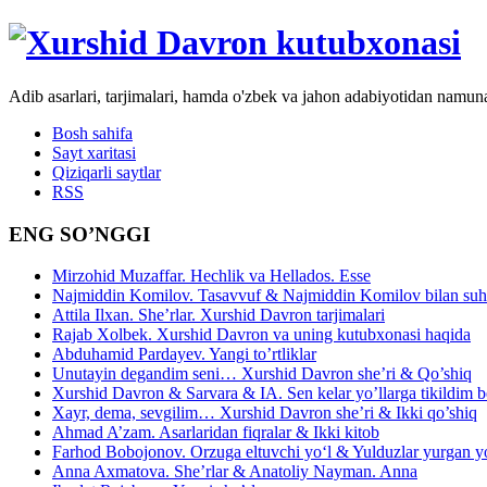
Adib asarlari, tarjimalari, hamda o'zbek va jahon adabiyotidan namun
Bosh sahifa
Sayt xaritasi
Qiziqarli saytlar
RSS
ENG SO’NGGI
Mirzohid Muzaffar. Hechlik va Hellados. Esse
Najmiddin Komilov. Tasavvuf & Najmiddin Komilov bilan suhb
Attila Ilxan. She’rlar. Xurshid Davron tarjimalari
Rajab Xolbek. Xurshid Davron va uning kutubxonasi haqida
Abduhamid Pardayev. Yangi to’rtliklar
Unutayin degandim seni… Xurshid Davron she’ri & Qo’shiq
Xurshid Davron & Sarvara & IA. Sen kelar yo’llarga tikildim
Xayr, dema, sevgilim… Xurshid Davron she’ri & Ikki qo’shiq
Ahmad A’zam. Asarlaridan fiqralar & Ikki kitob
Farhod Bobojonov. Orzuga eltuvchi yo‘l & Yulduzlar yurgan y
Anna Axmatova. She’rlar & Anatoliy Nayman. Anna