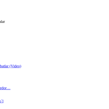
alar
atlar (Video)
 bedor…
o`l