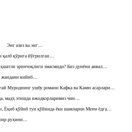
н! Энг азиз ва энг…
н қалб қўрига йўғрилган…
аҳшатли эринчоқлиги эмасмиди? Биз дунёни аввал…
», жандани кийиб…
Тоғай Муроднинг ушбу романи Кафка ва Камю асарлари…
шда, мадҳ этишда ижодкорларимиз чин…
и, Ёқиб қўйиб тун қўйнида ёки шамларни Мени ёдга…
шоир руҳини…