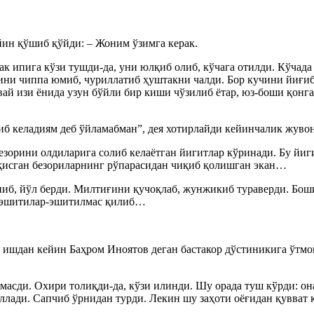
ейин қўшиб қўйди: – Жоним ўзимга керак.
к ипига кўзи тушди-да, уни юлқиб олиб, кўчага отилди. Кўчада
ини чиппа юмиб, чуриллатиб ҳуштакни чалди. Бор кучини йиғиб 
ай изи ёнида узун бўйли бир киши чўзилиб ётар, юз-боши қонга
б келадиям деб ўйламабман”, дея хотирлайди кейинчалик жувон
 безорини олдиларига солиб келаётган йигитлар кўринади. Бу й
қисган безориларнинг рўпарасидан чиқиб қолишган экан…
аниб, йўл берди. Милтиғини қучоқлаб, жунжикиб тураверди. Боши
ди эшитилар-эшитилмас қилиб…
, ишдан кейин Баҳром Иноятов деган бастакор дўстиникига ўтмоқ
асди. Охири толиқди-да, кўзи илинди. Шу орада туш кўрди: он
ллади. Сапчиб ўрнидан турди. Лекин шу заҳоти оёғидан қувват 