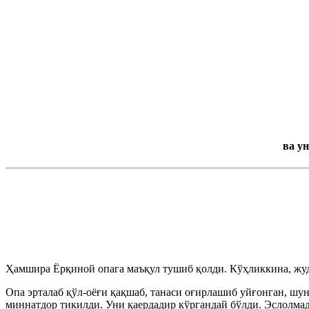
ва у
Ҳамшира Ёрқиной опага маъқул тушиб қолди. Кўҳликкина, жуд
Опа эрталаб қўл-оёғи қақшаб, танаси оғирлашиб уйғонган, шу
миннатдор тикилди. Уни қаердадир кўргандай бўлди. Эслолма