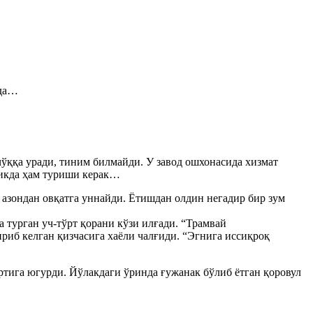
-да…
чўққа уради, тиним билмайди. У завод ошхонасида хизмат
иликда ҳам туриши керак…
г азондан овқатга уннайди. Ётишдан олдин негадир бир зум
 турган уч-тўрт қорани кўзи илғади. “Трамвай
риб келган қизчасига хаёли чалғиди. “Эгнига иссиқроқ
ортига югурди. Йўлакдаги ўринда ғужанак бўлиб ётган қоровул