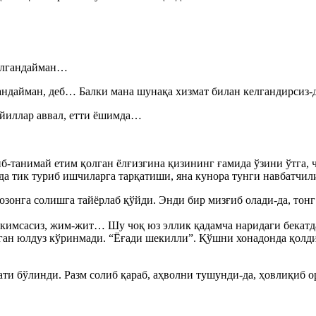
келгандайман…
гандайман, деб… Балки мана шунақа хизмат билан келгандирсиз
йиллар аввал, етти ёшимда…
б-танимай етим қолган ёлғизгина қизининг ғамида ўзини ўтга, 
нида тик туриб ишчиларга тарқатиши, яна кунора тунги навбатч
қозонга солишга тайёрлаб қўйди. Энди бир мизғиб олади-да, тон
 кимсасиз, жим-жит… Шу чоқ юз эллик қадамча наридаги бекатда
ган юлдуз кўринмади. “Ёғади шекилли”. Қўшни хонадонда қолди
ати бўлинди. Разм солиб қараб, аҳволни тушунди-да, ҳовлиқиб 