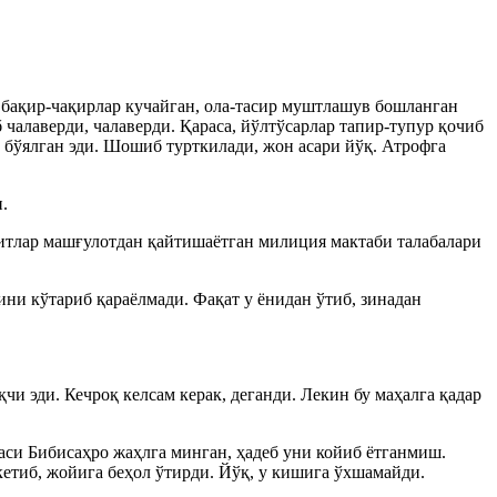
 бақир-чақирлар кучайган, ола-тасир муштлашув бошланган
чалаверди, чалаверди. Қараса, йўлтўсарлар тапир-тупур қочиб
 бўялган эди. Шошиб турткилади, жон асари йўқ. Атрофга
.
игитлар машғулотдан қайтишаётган милиция мактаби талабалари
ни кўтариб қараёлмади. Фақат у ёнидан ўтиб, зинадан
чи эди. Кечроқ келсам керак, деганди. Лекин бу маҳалга қадар
аси Бибисаҳро жаҳлга минган, ҳадеб уни койиб ётганмиш.
кетиб, жойига беҳол ўтирди. Йўқ, у кишига ўхшамайди.