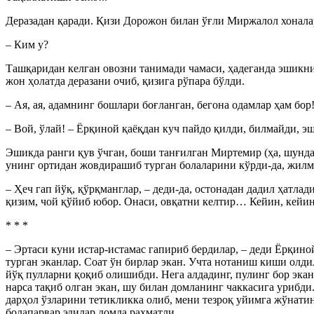
Деразадан қаради. Қизи Дорожон билан ўғли Миржалол хонал
– Ким у?
Ташқаридан келган овозни танимади чамаси, ҳадеганда эшикни
жон ҳолатда деразани очиб, қизига рўпара бўлди.
– Ая, ая, адамнинг бошлари боғланган, бегона одамлар ҳам бор!
– Вой, ўлай! – Ёрқиной қаёқдан куч пайдо қилди, билмайди, 
Эшикда ранги қув ўчган, боши танғилган Миртемир (ҳа, шунда
унинг ортидан жовдирашиб турган болаларини кўрди-да, жил
– Ҳеч гап йўқ, қўрқманглар, – деди-да, остонадан дадил ҳатл
қизим, чой қўйиб юбор. Онаси, овқатни келтир… Кейин, кейин
* * *
– Эртаси куни истар-истамас гапириб бердилар, – деди Ёрқино
турган эканлар. Соат ўн бирлар экан. Учта нотаниш киши олди
йўқ пулларни қоқиб олишибди. Нега алдадинг, пулинг бор эка
нарса тақиб олган экан, шу билан домланинг чаккасига урибд
дарҳол ўзларини тетикликка олиб, мени тезроқ уйимга жўнати
болапарвар эдилар домла раҳматли…