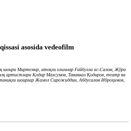
qissasi asosida vedeofilm
лқ шоири Миртемир, атоқли олимлар Ғайбулла ас-Салом, Жўра
алқ артистлари Қодир Махсумов, Таваккал Қодиров, театр ва
 таниқли шоирлар Жамол Сирожиддин, Абдусалом Иброҳимов,