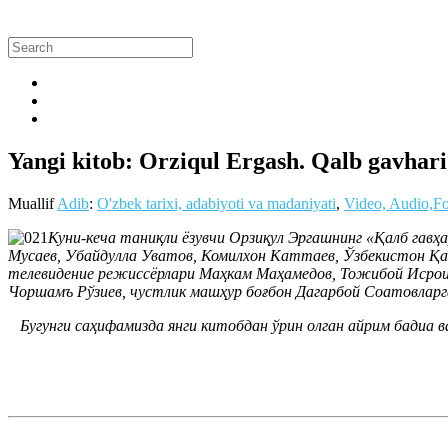
Yangi kitob: Orziqul Ergash. Qalb gavhari 
Muallif
Adib
:
O'zbek tarixi, adabiyoti va madaniyati
,
Video, Audio,F
Куни-кеча таниқли ёзувчи Орзиқул Эргашнинг «Қалб гав
Мусаев, Убайдулла Уватов, Комилхон Каттаев, Ўзбекистон Қа
телевидение режиссёрлари Маҳкам Маҳамедов, Тожибой Исрои
Чоршамъ Рўзиев, чустлик машҳур боғбон Дагарбой Соатовларг
Бугунги саҳифамизда янги китобдан ўрин олган айрим бадиа в