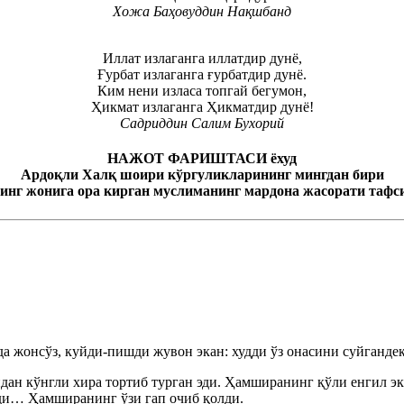
Хожа Баҳовуддин Нақшбанд
Иллат излаганга иллатдир дунё,
Ғурбат излаганга ғурбатдир дунё.
Ким нени изласа топгай бегумон,
Ҳикмат излаганга Ҳикматдир дунё!
Садриддин Салим Бухорий
НАЖОТ ФАРИШТАСИ
ёхуд
Ардоқли Халқ шоири кўргуликларининг мингдан бири
нинг жонига ора кирган муслиманинг мардона жасорати тафс
а жонсўз, куйди-пишди жувон экан: худди ўз онасини суйганд
ндан кўнгли хира тортиб турган эди. Ҳамширанинг қўли енгил э
ди… Ҳамширанинг ўзи гап очиб қолди.