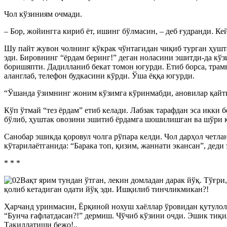
Чол кўзиниям очмади.
– Бор, жойингга кириб ёт, ишинг бўлмасин, – деб ғудранди. К
Шу пайт жувон чолнинг кўкрак чўнтагидан чиқиб турган ҳушта
эди. Бировнинг “ёрдам беринг!” деган ноласини эшитди-да кўз
боришяпти. Дадилланиб бекат томон югурди. Етиб борса, трамв
аланглаб, телефон будкасини кўрди. Ўша ёққа югурди.
“Ўшанда ўзимнинг жоним кўзимга кўринмабди, ановилар қайти
Кўп ўтмай “тез ёрдам” етиб келади. Лабзак тарафдан эса икки
бўлиб, ҳуштак овозини эшитиб ёрдамга шошилишган ва шўри 
Санобар эшикда қоровул чолга рўпара келди. Чол дарҳол четл
кўтарилаётганида: “Барака топ, қизим, жаннати экансан”, де
* * *
Вақт ярим тундан ўтган, лекин домладан дарак йўқ. Тўғри
қолиб кетадиган одати йўқ эди. Ишқилиб тинчликмикан?!
Ҳарчанд уринмасин, Ёрқиной нохуш хаёллар ўровидан қутулолм
“Бунча ғафлатдасан?!” дермиш. Чўчиб кўзини очди. Эшик тиқи
Тақиллатиши бежо!..