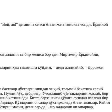
Вой, ая!” деганича онаси ётган хона томонга чопди. Ёрқиной
 оқ халатли ва бир мелиса бор эди. Миртемир Ёрқинойни,
 Сизларни ҳам ташвишга қўйдим, – деди жилмайиб. – Дорожон
а бастакор дўстлариникидан чиқиб, трамвай бекатига келиб
и. Пулим йўқ, дебдилар. Учовлашиб чўнтакларини ковлаб, бор-
ашиб кетишибди. Битта барзангиси қўлига суякдан ясалган бир
йдилар. Кўзларини очсалар дўхтирхонада ётган эканлар. Кейин
 ўтиришмасин, деганлар-да… шу қадарлик оилапарвар,