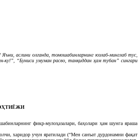
 Яъни, аслини олганда, томошабинларнинг юзлаб-минглаб тус,
н-ку!”, “Буниси умуман расво, танқиддан ҳам тубан” сингари
ЭҲТИЁЖИ
ошабинларнинг фикр-мулоҳазалари, баҳолари ҳам шунга яраша
молчи, харидор учун яратилади (“Мен санъат дурдонамни фақат