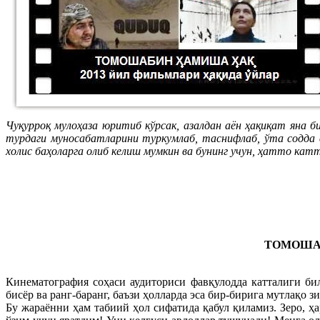
Чуқурроқ мулоҳаза юритиб кўрсак, азалдан аён ҳақиқат яна 
турдаги муносабатларини туркумлаб, таснифлаб, ўта содда в
холис баҳоларга олиб келиш мумкин ва бунинг учун, ҳатто к
ТОМОША
Кинематография соҳаси аудиториси фавқулодда катталиги би
бисёр ва ранг-баранг, баъзи ҳолларда эса бир-бирига мутлақо 
Бу жараённи ҳам табиий ҳол сифатида қабул қиламиз. Зеро, ҳ