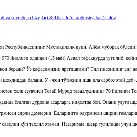
 va suvratiga chizgilar) & Tilak Jo’ra xotirasiga bag’ishlov
тон Республикасининг Мустақиллик куни. Айём муборак бўлси
970 йиллиги олдидан (15 май) Аввал тафаккурда туғилиб, кейи
кон беради? Ўз қафасимизни яратишгами? Тил инсоннинг энг д
оҳликдан баланд. У «жон тўтисини ишқ ила сарбоз этай деб
истон халқ ёзувчиси Тоғай Мурод таваллудининг 70 йиллиги 
ақида ёзилган дурдона асарларга ниҳоятда бой. Онани улуғла
урмисан сирли дамларни, Ёдларингга олурмисан ширин ғамларн
аволни кўп таҳлил этаман. Назаримда, шеър туғилиши учун 