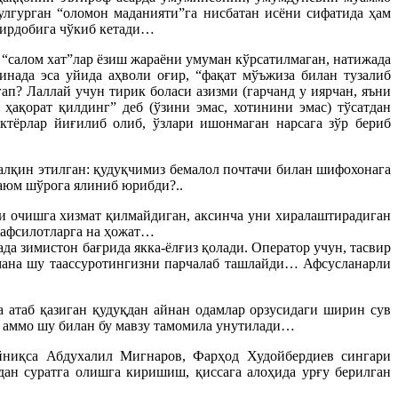
 улгурган “оломон маданияти”га нисбатан исёни сифатида ҳам
гирдобига чўкиб кетади…
 “салом хат”лар ёзиш жараёни умуман кўрсатилмаган, натижада
инада эса уйида аҳволи оғир, “фақат мўъжиза билан тузалиб
ап? Лаллай учун тирик боласи азизми (гарчанд у иярчан, яъни
ақорат қилдинг” деб (ўзини эмас, хотинини эмас) тўсатдан
ктёрлар йиғилиб олиб, ўзлари ишонмаган нарсага зўр бериб
талқин этилган: қудуқчимиз бемалол почтачи билан шифохонага
Қаюм шўрога ялиниб юрибди?..
и очишга хизмат қилмайдиган, аксинча уни хиралаштирадиган
 тафсилотларга на ҳожат…
а зимистон бағрида якка-ёлғиз қолади. Оператор учун, тасвир
 мана шу таассуротингизни парчалаб ташлайди… Афсусланарли
а атаб қазиган қудуқдан айнан одамлар орзусидаги ширин сув
, аммо шу билан бу мавзу тамомила унутилади…
айниқса Абдухалил Мигнаров, Фарҳод Худойбердиев сингари
дан суратга олишга киришиш, қиссага алоҳида урғу берилган