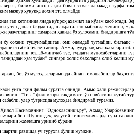
лтиндан ҳайкал қўйишади!” дея кўкрагига урадиган ижодкорлар
олаверса, билими инсон ақли бовар этмас даражада турфа то
ким мазкур ҳуқуққа дохил эта олмайди.
қида гап кетганида янада кўпроқ аҳамият ва кўлам касб этади. 
аси учун давлат бюджетидан ажратилган маблағда менинг ҳам, ка
ф-харажатларнинг самараси ҳақида ўз хулосамни билдиришга тў
ни бу соҳани тушунмайдиган, оми одамдай тутмайди, билъакс,
шига сабаб бўлаётгандир. Аммо, чуқурроқ мулоҳаза юритиб кў
шабинларнинг юзлаб-минглаб тус, турдаги муносабатларини тур
, танқиддан ҳам тубан” сингари холис баҳоларга олиб келиш му
таркан, биз ўз мулоҳазаларимизда айнан томошабинлар баҳосиг
и каби ўнга яқин фильм суратга олинди. Аммо ҳали режиссёрла
иковнинг “Тоға” фильмлари тақдимоти ўз навбатини кутиб тур
сабабли, улар тўғрисида мулоҳаза билдирмай турамиз.
 Ҳилол Насимовнинг “Однокласники.ру”, Аҳмад Унарбоевнинг
льмлари бор. Шунингдек, хусусий киностудияларда суратга оли
заларини жамлашга уриниб кўрдик.
ни шартли равишда уч гуруҳга бўлиш мумкин.