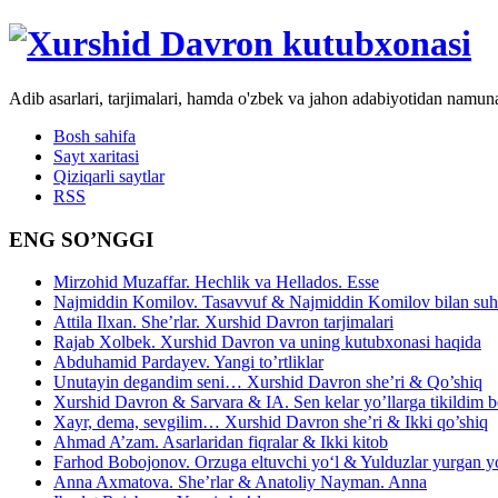
Adib asarlari, tarjimalari, hamda o'zbek va jahon adabiyotidan namun
Bosh sahifa
Sayt xaritasi
Qiziqarli saytlar
RSS
ENG SO’NGGI
Mirzohid Muzaffar. Hechlik va Hellados. Esse
Najmiddin Komilov. Tasavvuf & Najmiddin Komilov bilan suhb
Attila Ilxan. She’rlar. Xurshid Davron tarjimalari
Rajab Xolbek. Xurshid Davron va uning kutubxonasi haqida
Abduhamid Pardayev. Yangi to’rtliklar
Unutayin degandim seni… Xurshid Davron she’ri & Qo’shiq
Xurshid Davron & Sarvara & IA. Sen kelar yo’llarga tikildim
Xayr, dema, sevgilim… Xurshid Davron she’ri & Ikki qo’shiq
Ahmad A’zam. Asarlaridan fiqralar & Ikki kitob
Farhod Bobojonov. Orzuga eltuvchi yo‘l & Yulduzlar yurgan y
Anna Axmatova. She’rlar & Anatoliy Nayman. Anna