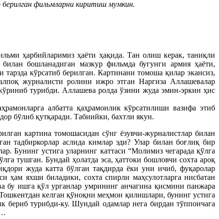
р берилган фильмларни киритиш мумкин.
льми ҳарбийларимиз ҳаёти ҳақида. Тан олиш керак, таниқли
 билан бошланадиган мазкур фильмда бугунги армия ҳаёти,
и тарзда кўрсатиб берилган. Картинани томоша қилар экансиз,
қалпоқ журналисти ролини ижро этган Наргиза Аллашевалар
кўриниб турибди. Аллашева ролда ўзини жуда эмин-эркин ҳис
ҳрамонларга албатта қаҳрамонлик кўрсатилиши вазифа этиб
дор бўлиб қутқаради. Табиийки, бахтли якун.
рилган картина томошасидан сўнг ёзувчи-журналистлар билан
ган тадбиркорлар аслида кимлар эди? Улар билан боғлиқ бир
ар. Бунинг устига уларнинг каттаси “Молимиз чегарада қўлга
ўлга тушган. Бундай ҳолатда эса, ҳаттоки бошловчи сохта ароқ
қдори жуда катта бўлган тақдирда ёки уни ичиб, фуқаролар
си ҳам яхши биладики, сохта спирли маҳсулотларга нисбатан
 ва бу ишга қўл урганлар умрининг анчагина қисмини панжара
 Тошкентдан келган қўноқни меҳмон қилишлари, бунинг устига
 бериб турибди-ку. Шундай одамлар нега бирдан тўппончага
с…