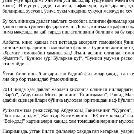
ўзим учун яратдим! Уни келгуси авлодлар тушунади! Менга о
холос). Инчунун, диди, савияси, тафаккури, дунёқараши, қ
билдириш, хусусан, ўзича ҳукм чиқариш ҳуқуқи мавжуд ва ҳеч 
Бу ҳол, айниқса давлат маблағи ҳисобига олинган фильмлар ҳа
ҳалол солиқ тўловчи фуқаросиман. Демак, кинематография соҳ
нима мақсадда ва қай тарзда ишлатилишини билишга ва бу сар
Албатта, кино ҳақида гап кетганда аксарият томошабин ўзи
киноижодкорларнинг томошабин фикрига бурнини жийириб қара
кўрамиз: томошабин ҳамиша ҳақ! Яъни, аслини олганда, томо
бўмапти”, “Буниси зўр! Бўларкан-ку!”, “Буниси умуман расво
этилмайди…
Ўтган йили ишлаб чиқарилган бадиий фильмлар ҳақида гап ке
яна бир бор таъкидлаб ўтмоқчийдик.
2013 йилда ҳам давлат маблағи ҳисобига олдинги йиллардаг
“Зарба”, Абдухалил Мигнаровнинг “Ёнингдаман”, Рашид Мал
адабий сценарийлари бўйича мулоҳаза юритишдан наф йўқлиги 
Рўйхатимизда режиссёрлар Абдувоҳид Ғаниевнинг “Қўрғон”,
“Бекатдаги одам”, Жавоҳир Қосимовнинг “Кўргим келади” фи
“Вой-дод!” картиналари ҳақида ҳам томошабинларнинг мулоҳа
Назримизда, ўтган йилги фильмлар ҳақида гап кетаркан, улар