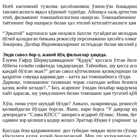
Ноёб ижтимоий тузилма ҳисобланмиш ўзини-ўзи бошқариш 
танланганлиги яққол кўриниб турибди. Айниқса халқ артистим
этиб, фильмнинг томошабоплигини оширган. Томошабиннинг с
таёғининг бир ишораси билан ҳал этилиб кетилаётганлиги ҳам 
“Эркатой” картинаси ҳам ниҳояси бахтли тугайдиган мелодра
бўлиб қоладиган бачкана режиссёр персонажини ҳисобга олма
Зокирова, Дилбар Икромоваларнинг истеъдоди билан миллий 
Энди савол бор-у, жавоб йўқ фильмлар ҳақида.
Ёзувчи Ғафур Шермуҳаммаднинг “Қудуқ” қиссаси ўтган йилн
бўйича ғолиби сифатида тақдирланди. Табиийки, шу қисса ас
қандай бўлган экан?” деган савол кўпчиликни қизиқтириши т
қаҳратон совуққа қарамасдан – катта зал томошабинга тўлди.
Дарвоқе, томошанинг тахминан чорак соатидан кейин безовт
қизиқ жойи келади?..” Биз, асарнинг ўзидан бохабар мардум
пайт қарасак, шу умид-ишонч билан томошани ҳам тугатиб қ
Хўш, нима учун шундай бўлди? Аввало, назаримизда, режиссёр
қилмайдиган йўлдан борган. Яъни, нари борса “У даврлар ш
деворидаги “Слава КПСС” шиорига ағдариб бўлмас. Нима, буг
одамни хор қилишга қодир жоҳил Эратлар йўқми ё уларнинг ҳ
Қиссада бош қаҳрамоннинг дил тубидан чиққан мунгли сўзлар
кўксидаги қудуқ қурий бошлагандай. Мен шу қудуқлардан с