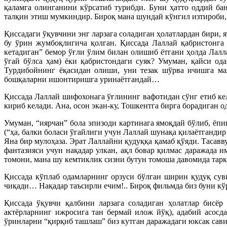
қаламга олинганини кўрсатиб турибди. Буни ҳатто оддий бан
талқин этиш мумкиндир. Бироқ мана шундай кўнгил изтироби
Қиссадаги ўқувчини энг ларзага соладиган ҳолатлардан бири,
бу ўрин жумбоқлигича қолган. Қиссада Лаллай қабристонга 
кетадиган” бемор ўғли ўлим билан олишиб ётгани ҳолда Лалла
ўгай бўлса ҳам) ёки қабристондаги суяк? Умуман, қайси о
Турдибойнинг ёқасидан олиши, уни тезак шўрва ичишга маж
бошқаларни ишонтиришга уринаётгандай…
Қиссада Лаллай шифохонага ўғлининг вафотидан сўнг етиб кел
кириб келади. Ана, осон экан-ку, Тошкентга бирга борадиган 
Умуман, “иярчан” бола эпизоди картинага ямоқдай бўлиб, ё
(“ҳа, балки боласи ўгайлиги учун Лаллай шунақа қилаётгандир
Яна бир мулоҳаза. Эрат Лаллайни қудуққа қамаб қўяди. Тасав
фантазияси учун нақадар улкан, ақл бовар қилмас даражада
томони, мана шу кемтиклик сизни бутун томоша давомида тар
Қиссада кўплаб одамларнинг орзуси бўлган ширин қудуқ суви
чиқади… Нақадар таъсирли ечим!.. Бироқ фильмда биз буни к
Қиссада ўқувчи қалбини ларзага соладиган ҳолатлар бисёр
актёрларнинг ижросига тан бермай илож йўқ), адабий асосд
ўринларни “қирқиб ташлаш” биз кутган даражадаги юксак са