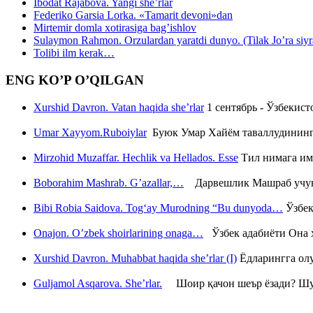
Ibodat Rajabova. Yangi she’rlar
Federiko Garsia Lorka. «Tamarit devoni»dan
Mirtemir domla xotirasiga bag’ishlov
Sulaymon Rahmon. Orzulardan yaratdi dunyo. (Tilak Jo’ra siyrati
Tolibi ilm kerak…
ENG KO’P O’QILGAN
Xurshid Davron. Vatan haqida she’rlar
1 сентябрь - Ўзбекис
Umar Xayyom.Ruboiylar
Буюк Умар Хайём таваллудининг 
Mirzohid Muzaffar. Hechlik va Hellados. Esse
Тил нимага им
Boborahim Mashrab. G’azallar,…
Дарвешлик Машраб учун ш
Bibi Robia Saidova. Tog‘ay Murodning “Bu dunyoda…
Ўзбек
Onajon. O’zbek shoirlarining onaga…
Ўзбек адабиёти Она ҳ
Xurshid Davron. Muhabbat haqida she’rlar (I)
Ёдларингга ол
Guljamol Asqarova. She’rlar.
Шоир қачон шеър ёзади? Шу с