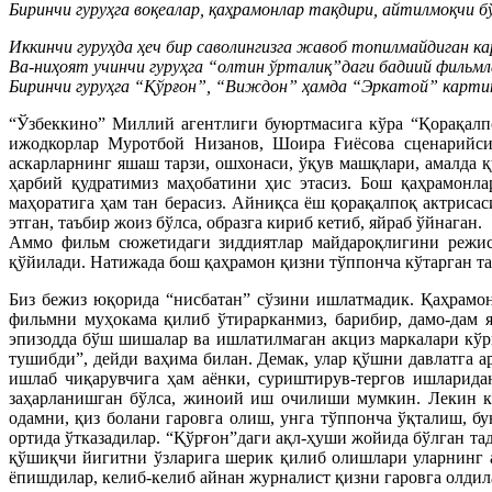
Биринчи гуруҳга воқеалар, қаҳрамонлар тақдири, айтилмоқчи 
Иккинчи гуруҳда ҳеч бир саволингизга жавоб топилмайдиган к
Ва-ниҳоят учинчи гуруҳга “олтин ўрталиқ”даги бадиий фильмл
Биринчи гуруҳга “Қўрғон”, “Виждон” ҳамда “Эркатой” карти
“Ўзбеккино” Миллий агентлиги буюртмасига кўра “Қорақалп
ижодкорлар Муротбой Низанов, Шоира Ғиёсова сценарийси 
аскарларнинг яшаш тарзи, ошхонаси, ўқув машқлари, амалда қ
ҳарбий қудратимиз маҳобатини ҳис этасиз. Бош қаҳрамонл
маҳоратига ҳам тан берасиз. Айниқса ёш қорақалпоқ актрис
этган, таъбир жоиз бўлса, образга кириб кетиб, яйраб ўйнаган.
Аммо фильм сюжетидаги зиддиятлар майдароқлигини режисс
қўйилади. Натижада бош қаҳрамон қизни тўппонча кўтарган тад
Биз бежиз юқорида “нисбатан” сўзини ишлатмадик. Қаҳрамон
фильмни муҳокама қилиб ўтирарканмиз, барибир, дамо-дам я
эпизодда бўш шишалар ва ишлатилмаган акциз маркалари кўри
тушибди”, дейди ваҳима билан. Демак, улар қўшни давлатга ар
ишлаб чиқарувчига ҳам аёнки, суриштирув-тергов ишларида
заҳарланишган бўлса, жиноий иш очилиши мумкин. Лекин кап
одамни, қиз болани гаровга олиш, унга тўппонча ўқталиш, б
ортида ўтказадилар. “Қўрғон”даги ақл-ҳуши жойида бўлган т
қўшиқчи йигитни ўзларига шерик қилиб олишлари уларнинг 
ёпишдилар, келиб-келиб айнан журналист қизни гаровга олди