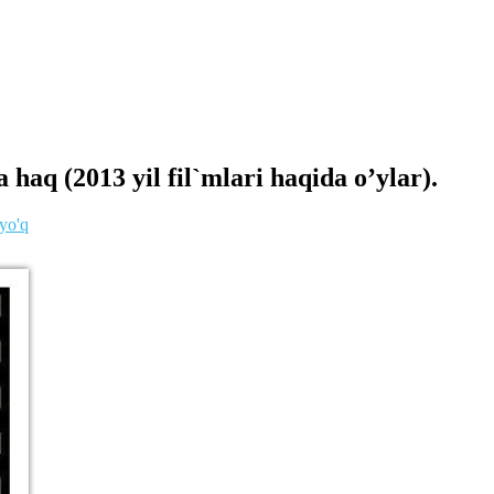
q (2013 yil fil`mlari haqida o’ylar).
 yo'q