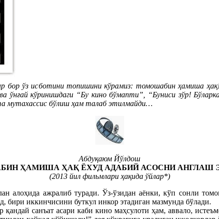
бир бор ўз исботини топишини кўрамиз: томошабин ҳамиша ҳақ!
а ўнғай кўринишдаги “Бу кино бўмапти”, “Буниси зўр! Бўларка
атта мутахассис бўлиш ҳам талаб этилмайди…
Абдуқаюм Йўлдош
БИН ҲАМИША ҲАҚ ЁХУД АДАБИЙ АСОСНИ АНГЛАШ 
(2013 йил фильмлари ҳақида ўйлар*)
лан алоҳида ажралиб туради. Ўз-ўзидан аёнки, кўп сонли том
зид, бири иккинчисини буткул инкор этадиган мазмунда бўлади.
ар қандай санъат асари каби кино маҳсулоти ҳам, аввало, истеъ