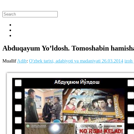
Abduqayum Yo’ldosh. Tomoshabin hamisha ha
Muallif
Adib
:
O'zbek tarixi, adabiyoti va madaniyati
26.03.2014
izoh