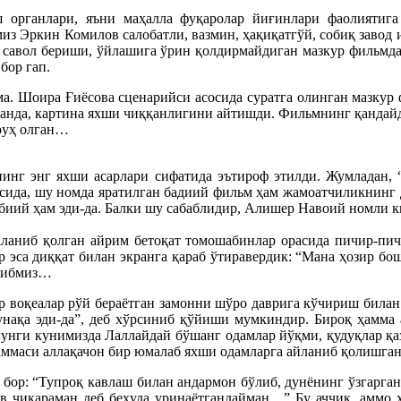
органлари, яъни маҳалла фуқаролар йиғинлари фаолиятиг
из Эркин Комилов салобатли, вазмин, ҳақиқатгўй, собиқ завод
авол бериши, ўйлашига ўрин қолдирмайдиган мазкур фильмда юз
бор гап.
ма. Шоира Ғиёсова сценарийси асосида суратга олинган мазкур
ганда, картина яхши чиққанлигини айтишди. Фильмнинг қандайд
руҳ олган…
инг энг яхши асарлари сифатида эътироф этилди. Жумладан,
осида, шу номда яратилган бадиий фильм ҳам жамоатчиликнинг д
абиий ҳам эди-да. Балки шу сабаблидир, Алишер Навоий номли к
аланиб қолган айрим бетоқат томошабинлар орасида пичир-пич
лар эса диққат билан экранга қараб ўтиравердик: “Мана ҳозир
ўйибмиз…
 воқеалар рўй бераётган замонни шўро даврига кўчириш билан 
унақа эди-да”, деб хўрсиниб қўйиши мумкиндир. Бироқ ҳамма а
унги кунимизда Лаллайдай бўшанг одамлар йўқми, қудуқлар қа
аммаси аллақачон бир юмалаб яхши одамларга айланиб қолишган
 бор: “Тупроқ кавлаш билан андармон бўлиб, дунёнинг ўзгарган
ув чиқараман деб беҳуда уринаётгандайман…” Бу аччиқ, аммо