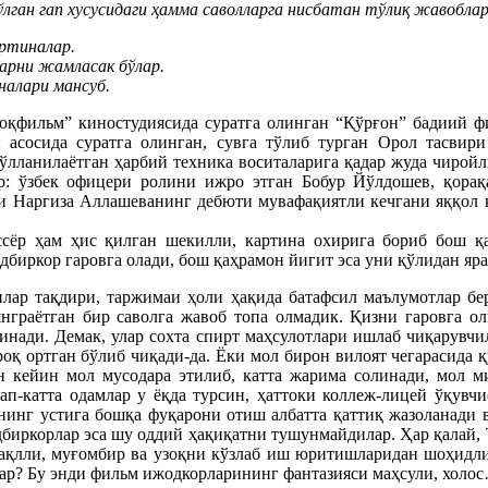
бўлган гап хусусидаги ҳамма саволларга нисбатан тўлиқ жавобла
артиналар.
арни жамласак бўлар.
налари мансуб.
оқфильм” киностудиясида суратга олинган “Қўрғон” бадиий фи
асосида суратга олинган, сувга тўлиб турган Орол тасвири
ўлланилаётган ҳарбий техника воситаларига қадар жуда чиройл
ар: ўзбек офицери ролини ижро этган Бобур Йўлдошев, қора
аси Наргиза Аллашеванинг дебюти мувафақиятли кечгани яққол 
ёр ҳам ҳис қилган шекилли, картина охирига бориб бош қа
биркор гаровга олади, бош қаҳрамон йигит эса уни қўлидан яра
лар тақдири, таржимаи ҳоли ҳақида батафсил маълумотлар бе
нграётган бир саволга жавоб топа олмадик. Қизни гаровга ол
нади. Демак, улар сохта спирт маҳсулотлари ишлаб чиқарувчил
оқ ортган бўлиб чиқади-да. Ёки мол бирон вилоят чегарасида қ
н кейин мол мусодара этилиб, катта жарима солинади, мол ми
-катта одамлар у ёқда турсин, ҳаттоки коллеж-лицей ўқувчи
унинг устига бошқа фуқарони отиш албатта қаттиқ жазоланади
адбиркорлар эса шу оддий ҳақиқатни тушунмайдилар. Ҳар қалай,
ақлли, муғомбир ва узоқни кўзлаб иш юритишларидан шоҳидлик
лар? Бу энди фильм ижодкорларининг фантазияси маҳсули, холо