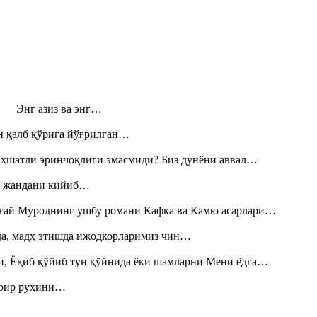
н! Энг азиз ва энг…
н қалб қўрига йўғрилган…
аҳшатли эринчоқлиги эмасмиди? Биз дунёни аввал…
», жандани кийиб…
Тоғай Муроднинг ушбу романи Кафка ва Камю асарлари…
шда, мадҳ этишда ижодкорларимиз чин…
и, Ёқиб қўйиб тун қўйнида ёки шамларни Мени ёдга…
шоир руҳини…