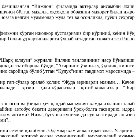
а бағишланган “Виждон” фильмида актёрлар ансамбли яхши
 ишчиси бўлган маҳалла оқсоқоли образини маҳорат билан ижро
ага келган муаммолар жуда тез ва осонликда, гўёки сеҳргар
 фильмни кўрган ижодкор дўстларимиз бир кўриниб, кейин йўқ
ир Голливуд картиналарига ўхшаб кетадиган сюжети эса Раъно
 “Шарқ юлдузи” журнали йиллик танловининг наср йўналиши
иққат эътиборида бўлди, “Асарнинг ўзини-ку, ўқидик, киноси
ино саройида бўлиб ўтган “Қудуқ”нинг тақдимот маросимида –
ир гап-сўзлар оралаб қолди: “Жуда зерикарли эканми… Қачон
 бошланади… ҳозир… ҳали кўрасизлар… қотиб қоласизлар…” Бир
энг осон ва ўзидан ҳеч қандай масъулият ҳамда изланиш талаб
йбни автобус бекати деворидаги ўроқ-болға тасвирию, идора
зилмаяптими? Нима, бугунги кунимизда сув келтирадиган азиз
ми?..
ини сезмай қолибман. Одамлар ҳам аввалгидай эмас. Уларнинг
 ҳаққоний эътироф асарда умуминсоний, умумдунёвий муаммо