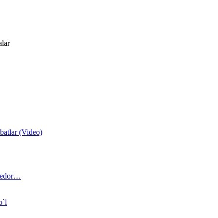
alar
atlar (Video)
 bedor…
o`l