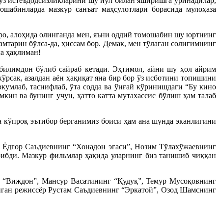
 ўз истеъдодсизликларини шу йўл билан яширишга уринадилар,
мошабинларда мазкур санъат маҳсулотлари борасида мулоҳаза
Зеро, алоҳида олинганда мен, яъни оддий томошабин шу юртнинг
мтарин бўлса-да, ҳиссам бор. Демак, мен тўлаган солиғимнинг
ла ҳақлиман!
 билимдон бўлиб сайраб кетади. Эҳтимол, айни шу ҳол айрим
рсак, азалдан аён ҳақиқат яна бир бор ўз исботини топишини
кумлаб, таснифлаб, ўта содда ва ўнғай кўринишдаги “Бу кино
мкин ва бунинг учун, ҳатто катта мутахассис бўлиш ҳам талаб
а кўпроқ эътибор берганимиз боиси ҳам ана шунда эканлигини
р Ёдгор Саъдиевнинг “Хонадон эгаси”, Нозим Тўлахўжаевнинг
ибди. Мазкур фильмлар ҳақида уларнинг биз танишиб чиққан
 “Виждон”, Мансур Васатининг “Қудуқ”, Темур Мусоқовнинг
нган режиссёр Рустам Саъдиевнинг “Эркатой”, Озод Шамснинг