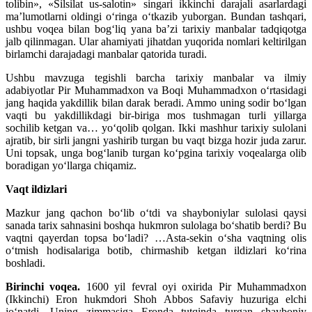
tolibin», «Silsilat us-salotin» singari ikkinchi darajali asarlardagi
ma’lumotlarni oldingi o‘ringa o‘tkazib yuborgan. Bundan tashqari,
ushbu voqea bilan bog‘liq yana ba’zi tarixiy manbalar tadqiqotga
jalb qilinmagan. Ular ahamiyati jihatdan yuqorida nomlari keltirilgan
birlamchi darajadagi manbalar qatorida turadi.
Ushbu mavzuga tegishli barcha tarixiy manbalar va ilmiy
adabiyotlar Pir Muhammadxon va Boqi Muhammadxon o‘rtasidagi
jang haqida yakdillik bilan darak beradi. Ammo uning sodir bo‘lgan
vaqti bu yakdillikdagi bir-biriga mos tushmagan turli yillarga
sochilib ketgan va… yo‘qolib qolgan. Ikki mashhur tarixiy sulolani
ajratib, bir sirli jangni yashirib turgan bu vaqt bizga hozir juda zarur.
Uni topsak, unga bog‘lanib turgan ko‘pgina tarixiy voqealarga olib
boradigan yo‘llarga chiqamiz.
Vaqt ildizlari
Mazkur jang qachon bo‘lib o‘tdi va shayboniylar sulolasi qaysi
sanada tarix sahnasini boshqa hukmron sulolaga bo‘shatib berdi? Bu
vaqtni qayerdan topsa bo‘ladi? …Asta-sekin o‘sha vaqtning olis
o‘tmish hodisalariga botib, chirmashib ketgan ildizlari ko‘rina
boshladi.
Birinchi voqea.
1600 yil fevral oyi oxirida Pir Muhammadxon
(Ikkinchi) Eron hukmdori Shoh Abbos Safaviy huzuriga elchi
jo‘natdi. Uning zimmasiga Eronda tutqinda turgan shayboniy