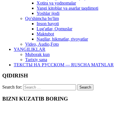
Xotira va yodnomalar
Yangi kitoblar va asarlar taqdimoti
Yoshlar ijodi
Qo'shimcha bo'lim
Inson hayoti
Lug'atlar, Qomuslar
Maktubot
Naqllar, hikmatlar, rivoyatlar
Video, Audio,Foto
YANGILIKLAR
Muborak kun
Tarixiy sana
ТЕКСТЫ НА РУССКОМ — RUSCHA MATNLAR
QIDIRISH
Search for:
BIZNI KUZATIB BORING