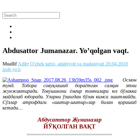
Abdusattor Jumanazar. Yo’qolgan vaqt.
Muallif
Adib
:
O'zbek tarixi, adabiyoti va madaniyati
20.04.2018
izoh yo'q
Осмон
тунд. Тобора совуқлашиб бораётган салқин этни
жунжиктиради. Товушингни ёмғир томчилари юз бўлакка
майдалаб юборади. Уларни ўзингдан бўлак кимса эшитмайди.
Сўзлар атрофдаги «шитир-шитир»лар билан қоришиб
кетади…
Абдусаттор Жуманазар
ЙЎҚОЛГАН ВАҚТ