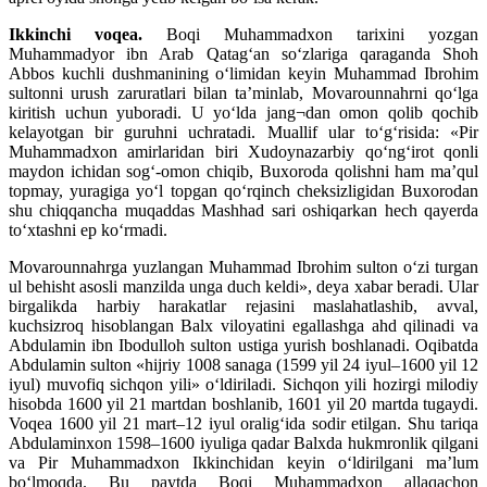
Ikkinchi voqea.
Boqi Muhammadxon tarixini yozgan
Muhammadyor ibn Arab Qatag‘an so‘zlariga qaraganda Shoh
Abbos kuchli dushmanining o‘limidan keyin Muhammad Ibrohim
sultonni urush zaruratlari bilan ta’minlab, Movarounnahrni qo‘lga
kiritish uchun yuboradi. U yo‘lda jang¬dan omon qolib qochib
kelayotgan bir guruhni uchratadi. Muallif ular to‘g‘risida: «Pir
Muhammadxon amirlaridan biri Xudoynazarbiy qo‘ng‘irot qonli
maydon ichidan sog‘-omon chiqib, Buxoroda qolishni ham ma’qul
topmay, yuragiga yo‘l topgan qo‘rqinch cheksizligidan Buxorodan
shu chiqqancha muqaddas Mashhad sari oshiqarkan hech qayerda
to‘xtashni ep ko‘rmadi.
Movarounnahrga yuzlangan Muhammad Ibrohim sulton o‘zi turgan
ul behisht asosli manzilda unga duch keldi», deya xabar beradi. Ular
birgalikda harbiy harakatlar rejasini maslahatlashib, avval,
kuchsizroq hisoblangan Balx viloyatini egallashga ahd qilinadi va
Abdulamin ibn Ibodulloh sulton ustiga yurish boshlanadi. Oqibatda
Abdulamin sulton «hijriy 1008 sanaga (1599 yil 24 iyul–1600 yil 12
iyul) muvofiq sichqon yili» o‘ldiriladi. Sichqon yili hozirgi milodiy
hisobda 1600 yil 21 martdan boshlanib, 1601 yil 20 martda tugaydi.
Voqea 1600 yil 21 mart–12 iyul oralig‘ida sodir etilgan. Shu tariqa
Abdulaminxon 1598–1600 iyuliga qadar Balxda hukmronlik qilgani
va Pir Muhammadxon Ikkinchidan keyin o‘ldirilgani ma’lum
bo‘lmoqda. Bu paytda Boqi Muhammadxon allaqachon