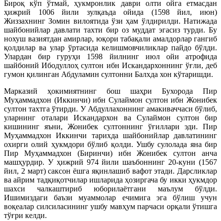
Бироқ кўп ўтмай, ҳукмронлик даври олти ойга етмасдан
ҳижрий 1006 йили зулқаъда ойида (1598 йил, июн)
Жиззахнинг Зомин вилоятида ўзи ҳам ўлдирилди. Натижада
шайбонийлар давлати тахти бир оз муддат эгасиз турди. Бу
нохуш вазиятдан амирлар, юқори табақали амалдорлар гангиб
қолдилар ва улар ўртасида келишмовчиликлар пайдо бўлди.
Улардан бир гуруҳи 1598 йилнинг июл ойи атрофида
шайбоний Ибодуллоҳ султон ибн Искандархоннинг ўғли, деб
гумон қилинган Абдуламин султонни Балхда хон кўтаришди.
Марказий ҳокимиятнинг бош шаҳри Бухорода Пир
Муҳаммадхон (Иккинчи) ибн Сулаймон султон ибн Жонибек
султон тахтга ўтирди. У Абдуллахоннинг амакиваччаси бўлиб,
уларнинг оталари Искандархон ва Сулаймон султон бир
кишининг яъни, Жонибек султоннинг ўғиллари эди. Пир
Муҳаммадхон Иккинчи тарихда шайбонийлар давлатининг
охирги олий ҳукмдори бўлиб қолди. Ушбу сулолада яна бир
Пир Муҳаммадхон (Биринчи) ибн Жонибек султон анча
машҳурдир. У ҳижрий 974 йили шаъбоннинг 20-куни (1567
йил, 2 март) саксон ёшга яқинлашиб вафот этади. Дарсликлар
ва айрим тадқиқотчилар ишларида ҳозиргача бу икки ҳукмдор
шахси чалкаштириб юборилаётгани маълум бўлди.
Ишимиздаги баъзи муаммолар ечимига эга бўлиш учун
воқеалар силсиласининг ушбу мавҳум парчаси орқали ўтишга
тўғри келди.