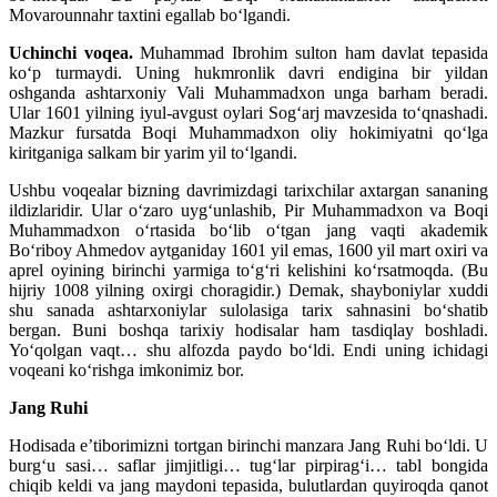
Movarounnahr taxtini egallab bo‘lgandi.
Uchinchi voqea.
Muhammad Ibrohim sulton ham davlat tepasida
ko‘p turmaydi. Uning hukmronlik davri endigina bir yildan
oshganda ashtarxoniy Vali Muhammadxon unga barham beradi.
Ular 1601 yilning iyul-avgust oylari Sog‘arj mavzesida to‘qnashadi.
Mazkur fursatda Boqi Muhammadxon oliy hokimiyatni qo‘lga
kiritganiga salkam bir yarim yil to‘lgandi.
Ushbu voqealar bizning davrimizdagi tarixchilar axtargan sananing
ildizlaridir. Ular o‘zaro uyg‘unlashib, Pir Muhammadxon va Boqi
Muhammadxon o‘rtasida bo‘lib o‘tgan jang vaqti akademik
Bo‘riboy Ahmedov aytganiday 1601 yil emas, 1600 yil mart oxiri va
aprel oyining birinchi yarmiga to‘g‘ri kelishini ko‘rsatmoqda. (Bu
hijriy 1008 yilning oxirgi choragidir.) Demak, shayboniylar xuddi
shu sanada ashtarxoniylar sulolasiga tarix sahnasini bo‘shatib
bergan. Buni boshqa tarixiy hodisalar ham tasdiqlay boshladi.
Yo‘qolgan vaqt… shu alfozda paydo bo‘ldi. Endi uning ichidagi
voqeani ko‘rishga imkonimiz bor.
Jang Ruhi
Hodisada e’tiborimizni tortgan birinchi manzara Jang Ruhi bo‘ldi. U
burg‘u sasi… saflar jimjitligi… tug‘lar pirpirag‘i… tabl bongida
chiqib keldi va jang maydoni tepasida, bulutlardan quyiroqda qanot