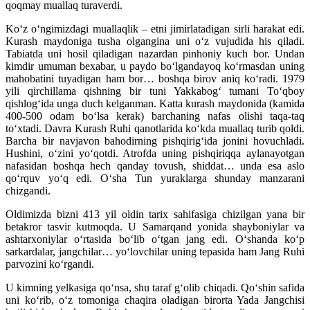
qoqmay muallaq turaverdi.
Ko‘z o‘ngimizdagi muallaqlik – etni jimirlatadigan sirli harakat edi.
Kurash maydoniga tusha olgangina uni o‘z vujudida his qiladi.
Tabiatda uni hosil qiladigan nazardan pinhoniy kuch bor. Undan
kimdir umuman bexabar, u paydo bo‘lgandayoq ko‘rmasdan uning
mahobatini tuyadigan ham bor… boshqa birov aniq ko‘radi. 1979
yili qirchillama qishning bir tuni Yakkabog‘ tumani To‘qboy
qishlog‘ida unga duch kelganman. Katta kurash maydonida (kamida
400-500 odam bo‘lsa kerak) barchaning nafas olishi taqa-taq
to‘xtadi. Davra Kurash Ruhi qanotlarida ko‘kda muallaq turib qoldi.
Barcha bir navjavon bahodirning pishqirig‘ida jonini hovuchladi.
Hushini, o‘zini yo‘qotdi. Atrofda uning pishqiriqqa aylanayotgan
nafasidan boshqa hech qanday tovush, shiddat… unda esa aslo
qo‘rquv yo‘q edi. O‘sha Tun yuraklarga shunday manzarani
chizgandi.
Oldimizda bizni 413 yil oldin tarix sahifasiga chizilgan yana bir
betakror tasvir kutmoqda. U Samarqand yonida shayboniylar va
ashtarxoniylar o‘rtasida bo‘lib o‘tgan jang edi. O‘shanda ko‘p
sarkardalar, jangchilar… yo‘lovchilar uning tepasida ham Jang Ruhi
parvozini ko‘rgandi.
U kimning yelkasiga qo‘nsa, shu taraf g‘olib chiqadi. Qo‘shin safida
uni ko‘rib, o‘z tomoniga chaqira oladigan birorta Yada Jangchisi