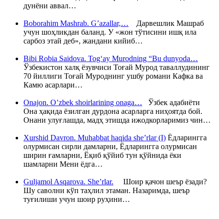
дунёни аввал…
Boborahim Mashrab. G’azallar,…
Дарвешлик Машраб
учун шоҳликдан баланд. У «жон тўтисини ишқ ила
сарбоз этай деб», жандани кийиб…
Bibi Robia Saidova. Tog‘ay Murodning “Bu dunyoda…
Ўзбекистон халқ ёзувчиси Тоғай Мурод таваллудининг
70 йиллиги Тоғай Муроднинг ушбу романи Кафка ва
Камю асарлари…
Onajon. O’zbek shoirlarining onaga…
Ўзбек адабиёти
Она ҳақида ёзилган дурдона асарларга ниҳоятда бой.
Онани улуғлашда, мадҳ этишда ижодкорларимиз чин…
Xurshid Davron. Muhabbat haqida she’rlar (I)
Ёдларингга
олурмисан сирли дамларни, Ёдларингга олурмисан
ширин ғамларни, Ёқиб қўйиб тун қўйнида ёки
шамларни Мени ёдга…
Guljamol Asqarova. She’rlar.
Шоир қачон шеър ёзади?
Шу саволни кўп таҳлил этаман. Назаримда, шеър
туғилиши учун шоир руҳини…