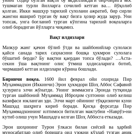
унинг содир бўлган вақти бу якдилликдаги бир-бирига мос
тушмаган турли йилларга сочилиб кетган ва… йўқолиб
қолган. Икки машҳур тарихий сулолани ажратиб, бир сирли
жангни яшириб турган бу вақт бизга ҳозир жуда зарур. Уни
топсак, унга боғланиб турган кўпгина тарихий воқеаларга
олиб борадиган йўлларга чиқамиз.
Вақт илдизлари
Мазкур жанг қачон бўлиб ўтди ва шайбонийлар сулоласи
қайси санада тарих саҳнасини бошқа ҳукмрон сулолага
бўшатиб берди? Бу вақтни қаердан топса бўлади? …Аста-
секин ўша вақтнинг олис ўтмиш ҳодисаларига ботиб,
чирмашиб кетган илдизлари кўрина бошлади.
Биринчи воқеа.
1600 йил феврал ойи охирида Пир
Муҳаммадхон (Иккинчи) Эрон ҳукмдори Шоҳ Аббос Сафавий
ҳузурига элчи жўнатди. Унинг зиммасига Эронда тутқинда
турган шайбоний Муҳаммад Иброҳим султонни олиб келиш
вазифаси юкланган эди. Элчи март ойининг тўққизинчи куни
Машҳад шаҳрига кириб боради. Қисқа фурсатда Пир
Муҳаммадхоннинг илтимоси битилган мактубни «Наврўз»ни
кутиб олиш учун Машҳадга келган Шоҳ Аббосга етказади.
Эрон шоҳининг Турон ўлкаси билан сиёсий ва ҳарбий
муносабатлар олиб боришга оид узоқни кўзлаб тузган аниқ