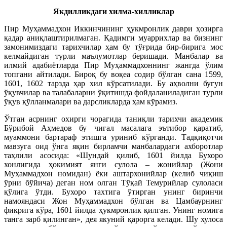
Якдилликдаги хилма-хилликлар
Пир Муҳаммадхон Иккинчининг ҳукмронлик даври ҳозирга
қадар аниқлаштирилмаган. Қадимги муаррихлар ва бизнинг
замонимиздаги тарихчилар ҳам бу тўғрида бир-бирига мос
келмайдиган турли маълумотлар беришади. Манбалар ва
илмий адабиётларда Пир Муҳаммадхоннинг жангда ўлим
топгани айтилади. Бироқ бу воқеа содир бўлган сана 1599,
1601, 1602 тарзда ҳар хил кўрсатилади. Бу аҳволни бугун
ўқувчилар ва талабаларни ўқитишда фойдаланиладиган турли
ўқув қўлланмалари ва дарсликларда ҳам кўрамиз.
Ўтган асрнинг охирги чорагида таниқли тарихчи академик
Бўрибой Аҳмедов бу чигал масалага эътибор қаратиб,
муаммони бартараф этишга уриниб кўрганди. Тадқиқотчи
мавзуга оид ўнга яқин бирламчи манбалардаги ахборотлар
таҳлили асосида: «Шундай қилиб, 1601 йилда Бухоро
хонлигида ҳокимият янги сулола – жонийлар (Жони
Муҳаммадхон номидан) ёки аштархонийлар (келиб чиқиш
ўрни бўйича) деган ном олган Тўқай Темурийлар сулоласи
қўлига ўтди. Бухоро тахтига ўтирган унинг биринчи
намояндаси Жон Муҳаммадхон бўлган ва Цамбаурнинг
фикрига кўра, 1601 йилда ҳукмронлик қилган. Унинг номига
танга зарб қилинган», дея якуний қарорга келади. Шу хулоса