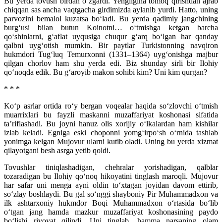
Bu yerda tovush birdan o‘zgardi. Yengilgina tomoq qirishdan ajrab
chiqqan sas ancha vaqtgacha girdimizda aylanib yurdi. Hatto, uning
parvozini bemalol kuzatsa bo‘ladi. Bu yerda qadimiy jangchining
burg‘usi bilan butun Koinotni… o‘tmishga ketgan barcha
qo‘shinlarni, g‘aflat uyqusiga chuqur g‘arq bo‘lgan har qanday
qalbni uyg‘otish mumkin. Bir paytlar Turkistonning navqiron
hukmdori Tug‘luq Temurxonni (1331–1364) uyg‘onishga majbur
qilgan chorlov ham shu yerda edi. Biz shunday sirli bir Ilohiy
qo‘noqda edik. Bu g‘aroyib makon sohibi kim? Uni kim qurgan?
* * *
Ko‘p asrlar ortida ro‘y bergan voqealar haqida so‘zlovchi o‘tmish
muarrixlari bu fayzli maskanni muzaffariyat koshonasi sifatida
ta’riflashadi. Bu joyni hanuz olis xorijiy o‘lkalardan ham kishilar
izlab keladi. Egniga eski choponni yomg‘irpo‘sh o‘rnida tashlab
yonimga kelgan Mujovur ularni kutib oladi. Uning bu yerda xizmat
qilayotgani besh asrga yetib qoldi.
Tovushlar tiniqlashadigan, chehralar yorishadigan, qalblar
tozaradigan bu Ilohiy qo‘noq hikoyatini tinglash maroqli. Mujovur
har safar uni menga ayni oldin to‘xtagan joyidan davom ettirib,
so‘zlay boshlaydi. Bu gal so‘nggi shayboniy Pir Muhammadxon va
ilk ashtarxoniy hukmdor Boqi Muhammadxon o‘rtasida bo‘lib
o‘tgan jang hamda mazkur muzaffariyat koshonasining paydo
bo‘lishi rivoyat qilindi. Uni tinglab, hamma narsaning olam