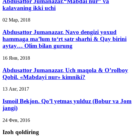
Abdusattor Jumanazar.“Mabdai nur” va
kalavaning ikki uchi
02 Мар, 2018
Abdusattor Jumanazar. Navo dengizi yoxud
hammaga ma’lum to‘rt satr sharhi & Qay birini
aytay… Olim bilan gurung
16 Янв, 2018
Abdusattor Jumanazar. Uch maqola & O’rolboy
Qobil. «Mabdayi nur» kimniki?
13 Авг, 2017
Ismoil Bekjon. Qo’l yetmas yulduz (Bobur va Jom
jangi)
24 Фев, 2016
Izoh qoldiring