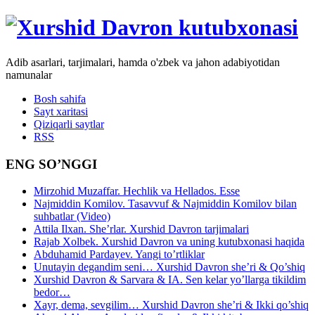
Adib asarlari, tarjimalari, hamda o'zbek va jahon adabiyotidan
namunalar
Bosh sahifa
Sayt xaritasi
Qiziqarli saytlar
RSS
ENG SO’NGGI
Mirzohid Muzaffar. Hechlik va Hellados. Esse
Najmiddin Komilov. Tasavvuf & Najmiddin Komilov bilan
suhbatlar (Video)
Attila Ilxan. She’rlar. Xurshid Davron tarjimalari
Rajab Xolbek. Xurshid Davron va uning kutubxonasi haqida
Abduhamid Pardayev. Yangi to’rtliklar
Unutayin degandim seni… Xurshid Davron she’ri & Qo’shiq
Xurshid Davron & Sarvara & IA. Sen kelar yo’llarga tikildim
bedor…
Xayr, dema, sevgilim… Xurshid Davron she’ri & Ikki qo’shiq