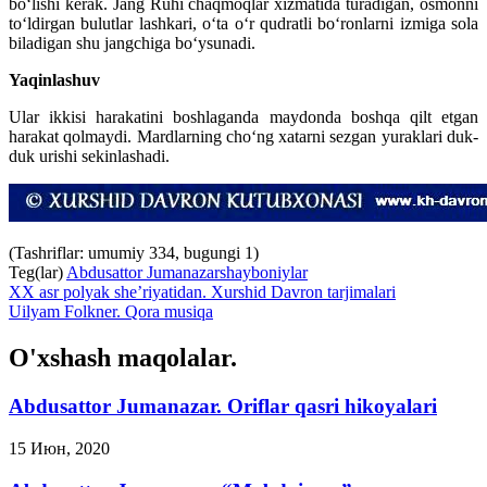
bo‘lishi kerak. Jang Ruhi chaqmoqlar xizmatida turadigan, osmonni
to‘ldirgan bulutlar lashkari, o‘ta o‘r qudratli bo‘ronlarni izmiga sola
biladigan shu jangchiga bo‘ysunadi.
Yaqinlashuv
Ular ikkisi harakatini boshlaganda maydonda boshqa qilt etgan
harakat qolmaydi. Mardlarning cho‘ng xatarni sezgan yuraklari duk-
duk urishi sekinlashadi.
(Tashriflar: umumiy 334, bugungi 1)
Teg(lar)
Abdusattor Jumanazar
shayboniylar
XX asr polyak she’riyatidan. Xurshid Davron tarjimalari
Uilyam Folkner. Qora musiqa
O'xshash maqolalar.
Abdusattor Jumanazar. Oriflar qasri hikoyalari
15 Июн, 2020