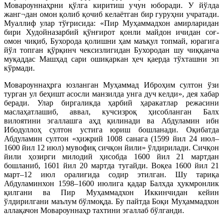
Мовароуннаҳрни қўлга киритиш учун юборади. У йўлда
жанг¬дан омон қолиб қочиб келаётган бир гуруҳни учратади.
Муаллиф улар тўғрисида: «Пир Муҳаммадхон амирларидан
бири Худойназарбий қўнғирот қонли майдон ичидан соғ-
омон чиқиб, Бухорода қолишни ҳам маъқул топмай, юрагига
йўл топган қўрқинч чексизлигидан Бухородан шу чиққанча
муқаддас Машҳад сари ошиқаркан ҳеч қаерда тўхташни эп
кўрмади.
Мовароуннаҳрга юзланган Муҳаммад Иброҳим султон ўзи
турган ул беҳишт асосли манзилда унга дуч келди», дея хабар
беради. Улар биргаликда ҳарбий ҳаракатлар режасини
маслаҳатлашиб, аввал, кучсизроқ ҳисобланган Балх
вилоятини эгаллашга аҳд қилинади ва Абдуламин ибн
Ибодуллоҳ султон устига юриш бошланади. Оқибатда
Абдуламин султон «ҳижрий 1008 санага (1599 йил 24 июл–
1600 йил 12 июл) мувофиқ сичқон йили» ўлдирилади. Сичқон
йили ҳозирги милодий ҳисобда 1600 йил 21 мартдан
бошланиб, 1601 йил 20 мартда тугайди. Воқеа 1600 йил 21
март–12 июл оралиғида содир этилган. Шу тариқа
Абдуламинхон 1598–1600 июлига қадар Балхда ҳукмронлик
қилгани ва Пир Муҳаммадхон Иккинчидан кейин
ўлдирилгани маълум бўлмоқда. Бу пайтда Боқи Муҳаммадхон
аллақачон Мовароуннаҳр тахтини эгаллаб бўлганди.