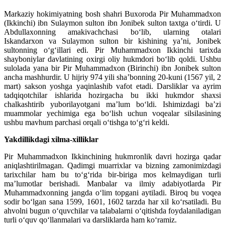
Markaziy hokimiyatning bosh shahri Buxoroda Pir Muhammadxon
(Ikkinchi) ibn Sulaymon sulton ibn Jonibek sulton taxtga o‘tirdi. U
Abdullaxonning amakivachchasi bo‘lib, ularning otalari
Iskandarxon va Sulaymon sulton bir kishining ya’ni, Jonibek
sultonning o‘g‘illari edi. Pir Muhammadxon Ikkinchi tarixda
shayboniylar davlatining oxirgi oliy hukmdori bo‘lib qoldi. Ushbu
sulolada yana bir Pir Muhammadxon (Birinchi) ibn Jonibek sulton
ancha mashhurdir. U hijriy 974 yili sha’bonning 20-kuni (1567 yil, 2
mart) sakson yoshga yaqinlashib vafot etadi. Darsliklar va ayrim
tadqiqotchilar ishlarida hozirgacha bu ikki hukmdor shaxsi
chalkashtirib yuborilayotgani ma’lum bo‘ldi. Ishimizdagi ba’zi
muammolar yechimiga ega bo‘lish uchun voqealar silsilasining
ushbu mavhum parchasi orqali o‘tishga to‘g‘ri keldi.
Yakdillikdagi xilma-xilliklar
Pir Muhammadxon Ikkinchining hukmronlik davri hozirga qadar
aniqlashtirilmagan. Qadimgi muarrixlar va bizning zamonimizdagi
tarixchilar ham bu to‘g‘rida bir-biriga mos kelmaydigan turli
ma’lumotlar berishadi. Manbalar va ilmiy adabiyotlarda Pir
Muhammadxonning jangda o‘lim topgani aytiladi. Biroq bu voqea
sodir bo‘lgan sana 1599, 1601, 1602 tarzda har xil ko‘rsatiladi. Bu
ahvolni bugun o‘quvchilar va talabalarni o‘qitishda foydalaniladigan
turli o‘quv qo‘llanmalari va darsliklarda ham ko‘ramiz.