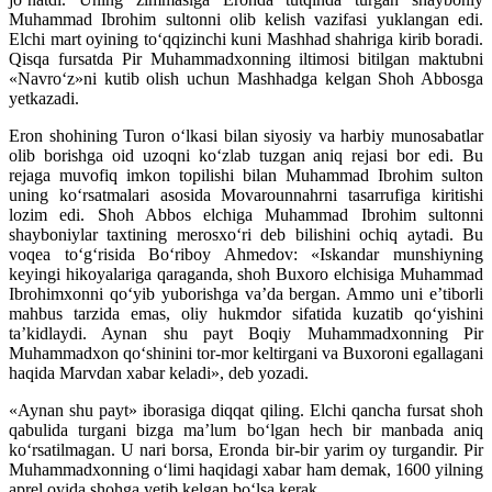
Muhammad Ibrohim sultonni olib kelish vazifasi yuklangan edi.
Elchi mart oyining to‘qqizinchi kuni Mashhad shahriga kirib boradi.
Qisqa fursatda Pir Muhammadxonning iltimosi bitilgan maktubni
«Navro‘z»ni kutib olish uchun Mashhadga kelgan Shoh Abbosga
yetkazadi.
Eron shohining Turon o‘lkasi bilan siyosiy va harbiy munosabatlar
olib borishga oid uzoqni ko‘zlab tuzgan aniq rejasi bor edi. Bu
rejaga muvofiq imkon topilishi bilan Muhammad Ibrohim sulton
uning ko‘rsatmalari asosida Movarounnahrni tasarrufiga kiritishi
lozim edi. Shoh Abbos elchiga Muhammad Ibrohim sultonni
shayboniylar taxtining merosxo‘ri deb bilishini ochiq aytadi. Bu
voqea to‘g‘risida Bo‘riboy Ahmedov: «Iskandar munshiyning
keyingi hikoyalariga qaraganda, shoh Buxoro elchisiga Muhammad
Ibrohimxonni qo‘yib yuborishga va’da bergan. Ammo uni e’tiborli
mahbus tarzida emas, oliy hukmdor sifatida kuzatib qo‘yishini
ta’kidlaydi. Aynan shu payt Boqiy Muhammadxonning Pir
Muhammadxon qo‘shinini tor-mor keltirgani va Buxoroni egallagani
haqida Marvdan xabar keladi», deb yozadi.
«Aynan shu payt» iborasiga diqqat qiling. Elchi qancha fursat shoh
qabulida turgani bizga ma’lum bo‘lgan hech bir manbada aniq
ko‘rsatilmagan. U nari borsa, Eronda bir-bir yarim oy turgandir. Pir
Muhammadxonning o‘limi haqidagi xabar ham demak, 1600 yilning
aprel oyida shohga yetib kelgan bo‘lsa kerak.