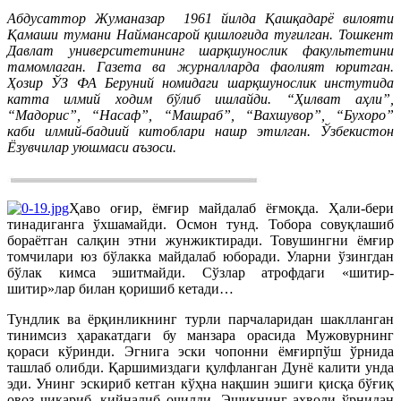
Абдусаттор Жуманазар 1961 йилда Қашқадарё вилояти
Қамаши тумани Наймансарой қишлоғида туғилган. Тошкент
Давлат университетининг шарқшунослик факультетини
тамомлаган. Газета ва журналларда фаолият юритган.
Ҳозир ЎЗ ФА Беруний номидаги шарқшунослик инстутида
катта илмий ходим бўлиб ишлайди. “Ҳилват аҳли”,
“Мадорис”, “Насаф”, “Машраб”, “Вахшувор”, “Бухоро”
каби илмий-бадиий китоблари нашр этилган. Ўзбекистон
Ёзувчилар уюшмаси аъзоси.
Ҳаво оғир, ёмғир майдалаб ёғмоқда. Ҳали-бери
тинадиганга ўхшамайди. Осмон тунд. Тобора совуқлашиб
бораётган салқин этни жунжиктиради. Товушингни ёмғир
томчилари юз бўлакка майдалаб юборади. Уларни ўзингдан
бўлак кимса эшитмайди. Сўзлар атрофдаги «шитир-
шитир»лар билан қоришиб кетади…
Тундлик ва ёрқинликнинг турли парчаларидан шаклланган
тинимсиз ҳаракатдаги бу манзара орасида Мужовурнинг
қораси кўринди. Эгнига эски чопонни ёмғирпўш ўрнида
ташлаб олибди. Қаршимиздаги қулфланган Дунё калити унда
эди. Унинг эскириб кетган кўҳна нақшин эшиги қисқа бўғиқ
овоз чиқариб, қийналиб очилди. Эшикнинг аҳволи ўрнидан