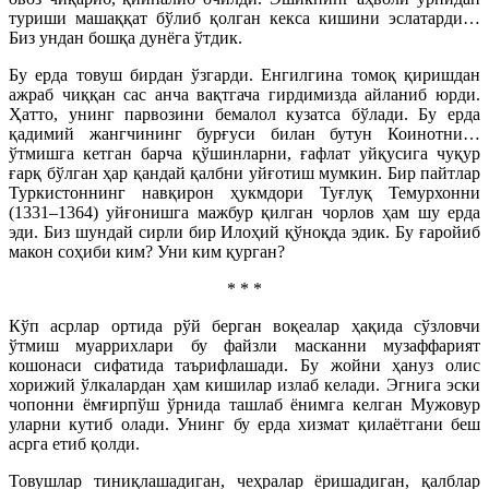
туриши машаққат бўлиб қолган кекса кишини эслатарди…
Биз ундан бошқа дунёга ўтдик.
Бу ерда товуш бирдан ўзгарди. Енгилгина томоқ қиришдан
ажраб чиққан сас анча вақтгача гирдимизда айланиб юрди.
Ҳатто, унинг парвозини бемалол кузатса бўлади. Бу ерда
қадимий жангчининг бурғуси билан бутун Коинотни…
ўтмишга кетган барча қўшинларни, ғафлат уйқусига чуқур
ғарқ бўлган ҳар қандай қалбни уйғотиш мумкин. Бир пайтлар
Туркистоннинг навқирон ҳукмдори Туғлуқ Темурхонни
(1331–1364) уйғонишга мажбур қилган чорлов ҳам шу ерда
эди. Биз шундай сирли бир Илоҳий қўноқда эдик. Бу ғаройиб
макон соҳиби ким? Уни ким қурган?
* * *
Кўп асрлар ортида рўй берган воқеалар ҳақида сўзловчи
ўтмиш муаррихлари бу файзли масканни музаффарият
кошонаси сифатида таърифлашади. Бу жойни ҳануз олис
хорижий ўлкалардан ҳам кишилар излаб келади. Эгнига эски
чопонни ёмғирпўш ўрнида ташлаб ёнимга келган Мужовур
уларни кутиб олади. Унинг бу ерда хизмат қилаётгани беш
асрга етиб қолди.
Товушлар тиниқлашадиган, чеҳралар ёришадиган, қалблар