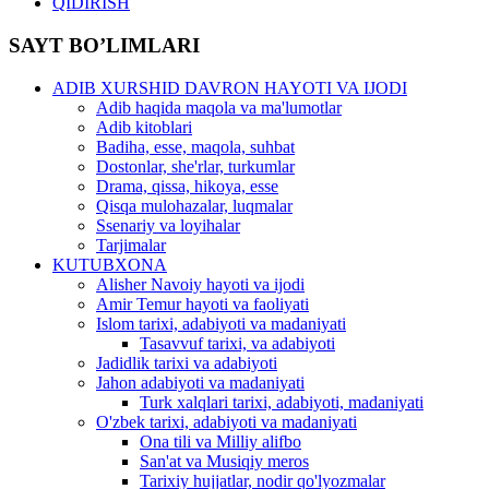
QIDIRISH
SAYT BO’LIMLARI
ADIB XURSHID DAVRON HAYOTI VA IJODI
Adib haqida maqola va ma'lumotlar
Adib kitoblari
Badiha, esse, maqola, suhbat
Dostonlar, she'rlar, turkumlar
Drama, qissa, hikoya, esse
Qisqa mulohazalar, luqmalar
Ssenariy va loyihalar
Tarjimalar
KUTUBXONA
Alisher Navoiy hayoti va ijodi
Amir Temur hayoti va faoliyati
Islom tarixi, adabiyoti va madaniyati
Tasavvuf tarixi, va adabiyoti
Jadidlik tarixi va adabiyoti
Jahon adabiyoti va madaniyati
Turk xalqlari tarixi, adabiyoti, madaniyati
O'zbek tarixi, adabiyoti va madaniyati
Ona tili va Milliy alifbo
San'at va Musiqiy meros
Tarixiy hujjatlar, nodir qo'lyozmalar