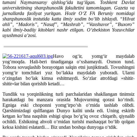
tumani Naymansaroy qishlog‘ida tug‘ilgan. Toshkent Davlat
universitetining sharqshunoslik fakultetini tamomlagan. Gazeta va
jurnallarda faoliyat yuritgan. Hozir O‘Z FA Beruniy nomidagi
sharqshunoslik instutida katta ilmiy xodim bo‘lib ishlaydi. “Hilvat
ahli”, “Madoris”, “Nasaf”, “Mashrab”, “Vaxshuvor”, “Buxoro”
kabi ilmiy-badiiy kitoblari nashr etilgan. O‘zbekiston Yozuvchilar
uyushmasi a’zosi.
Havo og‘ir, yomg‘ir maydalab
yog‘moqda. Hali-beri tinadiganga o‘xshamaydi. Osmon tund.
Tobora sovuqlashib borayotgan salqin etni junjiktiradi. Tovushingni
yomg‘ir tomchilari yuz bo‘lakka maydalab yuboradi. Ularni
o‘zingdan bo‘lak kimsa eshitmaydi. So‘zlar atrofdagi «shitir-
shitir»lar bilan qorishib ketadi…
Tundlik va yorqinlikning turli parchalaridan shakllangan tinimsiz
harakatdagi bu manzara orasida Mujovurning qorasi ko‘rindi.
Egniga eski choponni yomg‘irpo‘sh o‘rnida tashlab olibdi.
Qarshimizdagi qulflangan Dunyo kaliti unda edi. Uning eskirib
ketgan ko‘hna naqshin eshigi qisqa bo‘g‘iq ovoz chiqarib, qiynalib
ochildi. Eshikning ahvoli o‘rnidan turishi mashaqqat bo‘lib qolgan
keksa kishini eslatardi… Biz undan boshqa dunyoga o‘tdik.