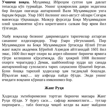
Учинчи воқеа.
Муҳаммад Иброҳим султон ҳам давлат
тепасида кўп турмайди. Унинг ҳукмронлик даври эндигина
бир йилдан ошганда аштархоний Вали Муҳаммадхон унга
барҳам беради. Улар 1601 йилнинг июл-август ойлари Соғарж
мавзесида тўқнашади. Мазкур фурсатда Боқи Муҳаммадхон
олий ҳокимиятни қўлга киритганига салкам бир ярим йил
тўлганди.
Ушбу воқеалар бизнинг давримиздаги тарихчилар ахтарган
сананинг илдизларидир. Улар ўзаро уйғунлашиб, Пир
Муҳаммадхон ва Боқи Муҳаммадхон ўртасида бўлиб ўтган
жанг вақти академик Бўрибой Аҳмедов айтганидай 1601 йил
эмас, 1600 йил март охири ва апрел ойининг биринчи ярмига
тўғри келишини кўрсатмоқда. (Бу ҳижрий 1008 йилнинг
охирги чорагидир.) Демак, шайбонийлар худди шу санада
аштархонийлар сулоласига тарих саҳнасини бўшатиб берган.
Буни бошқа тарихий ҳодисалар ҳам тасдиқлай бошлади.
Йўқолган вақт… шу алфозда пайдо бўлди. Энди унинг
ичидаги воқеани кўришга имконимиз бор.
Жанг Руҳи
Ҳодисада эътиборимизни тортган биринчи манзара Жанг
Руҳи бўлди. У бурғу саси… сафлар жимжитлиги… туғлар
пирпирағи… табл бонгида чиқиб келди ва жанг майдони