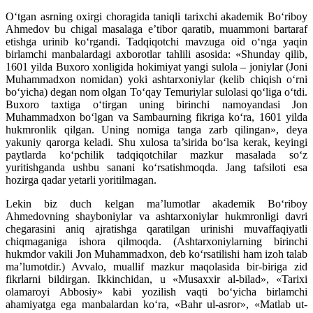
O‘tgan asrning oxirgi choragida taniqli tarixchi akademik Bo‘riboy
Ahmedov bu chigal masalaga e’tibor qaratib, muammoni bartaraf
etishga urinib ko‘rgandi. Tadqiqotchi mavzuga oid o‘nga yaqin
birlamchi manbalardagi axborotlar tahlili asosida: «Shunday qilib,
1601 yilda Buxoro xonligida hokimiyat yangi sulola – joniylar (Joni
Muhammadxon nomidan) yoki ashtarxoniylar (kelib chiqish o‘rni
bo‘yicha) degan nom olgan To‘qay Temuriylar sulolasi qo‘liga o‘tdi.
Buxoro taxtiga o‘tirgan uning birinchi namoyandasi Jon
Muhammadxon bo‘lgan va Sambaurning fikriga ko‘ra, 1601 yilda
hukmronlik qilgan. Uning nomiga tanga zarb qilingan», deya
yakuniy qarorga keladi. Shu xulosa ta’sirida bo‘lsa kerak, keyingi
paytlarda ko‘pchilik tadqiqotchilar mazkur masalada so‘z
yuritishganda ushbu sanani ko‘rsatishmoqda. Jang tafsiloti esa
hozirga qadar yetarli yoritilmagan.
Lekin biz duch kelgan ma’lumotlar akademik Bo‘riboy
Ahmedovning shayboniylar va ashtarxoniylar hukmronligi davri
chegarasini aniq ajratishga qaratilgan urinishi muvaffaqiyatli
chiqmaganiga ishora qilmoqda. (Ashtarxoniylarning birinchi
hukmdor vakili Jon Muhammadxon, deb ko‘rsatilishi ham izoh talab
ma’lumotdir.) Avvalo, muallif mazkur maqolasida bir-biriga zid
fikrlarni bildirgan. Ikkinchidan, u «Musaxxir al-bilad», «Tarixi
olamaroyi Abbosiy» kabi yozilish vaqti bo‘yicha birlamchi
ahamiyatga ega manbalardan ko‘ra, «Bahr ul-asror», «Matlab ut-