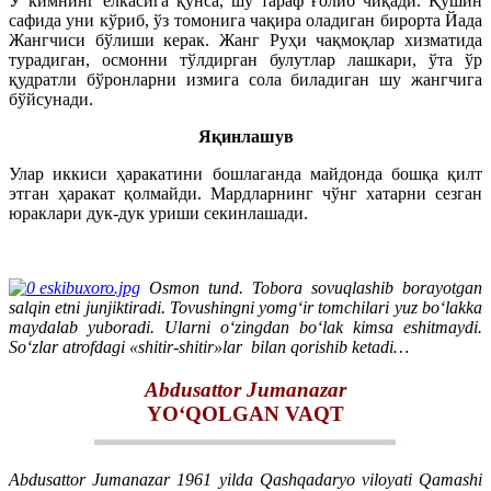
У кимнинг елкасига қўнса, шу тараф ғолиб чиқади. Қўшин
сафида уни кўриб, ўз томонига чақира оладиган бирорта Йада
Жангчиси бўлиши керак. Жанг Руҳи чақмоқлар хизматида
турадиган, осмонни тўлдирган булутлар лашкари, ўта ўр
қудратли бўронларни измига сола биладиган шу жангчига
бўйсунади.
Яқинлашув
Улар иккиси ҳаракатини бошлаганда майдонда бошқа қилт
этган ҳаракат қолмайди. Мардларнинг чўнг хатарни сезган
юраклари дук-дук уриши секинлашади.
Osmon tund. Tobora sovuqlashib borayotgan
salqin etni junjiktiradi. Tovushingni yomg‘ir tomchilari yuz bo‘lakka
maydalab yuboradi. Ularni o‘zingdan bo‘lak kimsa eshitmaydi.
So‘zlar atrofdagi «shitir-shitir»lar bilan qorishib ketadi…
Abdusattor Jumanazar
YO‘QOLGAN VAQT
Abdusattor Jumanazar 1961 yilda Qashqadaryo viloyati Qamashi