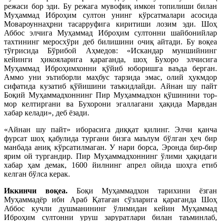
режаси бор эди. Бу режага мувофиқ имкон топилиши билан
Муҳаммад Иброҳим султон унинг кўрсатмалари асосида
Мовароуннаҳрни тасарруфига киритиши лозим эди. Шоҳ
Аббос элчига Муҳаммад Иброҳим султонни шайбонийлар
тахтининг меросхўри деб билишини очиқ айтади. Бу воқеа
тўғрисида Бўрибой Аҳмедов: «Искандар муншийнинг
кейинги ҳикояларига қараганда, шоҳ Бухоро элчисига
Муҳаммад Иброҳимхонни қўйиб юборишга ваъда берган.
Аммо уни эътиборли маҳбус тарзида эмас, олий ҳукмдор
сифатида кузатиб қўйишини таъкидлайди. Айнан шу пайт
Боқий Муҳаммадхоннинг Пир Муҳаммадхон қўшинини тор-
мор келтиргани ва Бухорони эгаллагани ҳақида Марвдан
хабар келади», деб ёзади.
«Айнан шу пайт» иборасига диққат қилинг. Элчи қанча
фурсат шоҳ қабулида тургани бизга маълум бўлган ҳеч бир
манбада аниқ кўрсатилмаган. У нари борса, Эронда бир-бир
ярим ой тургандир. Пир Муҳаммадхоннинг ўлими ҳақидаги
хабар ҳам демак, 1600 йилнинг апрел ойида шоҳга етиб
келган бўлса керак.
Иккинчи воқеа.
Боқи Муҳаммадхон тарихини ёзган
Муҳаммадёр ибн Араб Қатаған сўзларига қараганда Шоҳ
Аббос кучли душманининг ўлимидан кейин Муҳаммад
Иброҳим султонни уруш заруратлари билан таъминлаб,