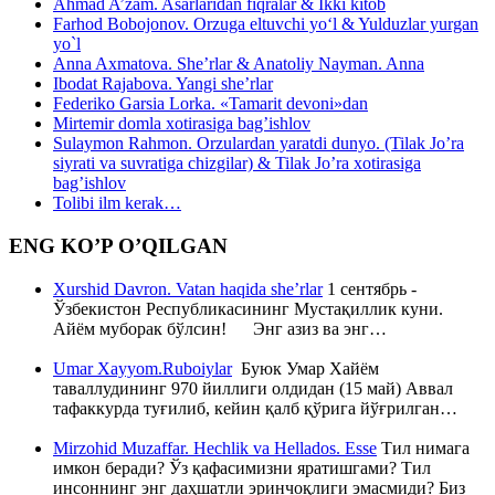
Ahmad A’zam. Asarlaridan fiqralar & Ikki kitob
Farhod Bobojonov. Orzuga eltuvchi yo‘l & Yulduzlar yurgan
yo`l
Anna Axmatova. She’rlar & Anatoliy Nayman. Anna
Ibodat Rajabova. Yangi she’rlar
Federiko Garsia Lorka. «Tamarit devoni»dan
Mirtemir domla xotirasiga bag’ishlov
Sulaymon Rahmon. Orzulardan yaratdi dunyo. (Tilak Jo’ra
siyrati va suvratiga chizgilar) & Tilak Jo’ra xotirasiga
bag’ishlov
Tolibi ilm kerak…
ENG KO’P O’QILGAN
Xurshid Davron. Vatan haqida she’rlar
1 сентябрь -
Ўзбекистон Республикасининг Мустақиллик куни.
Айём муборак бўлсин! Энг азиз ва энг…
Umar Xayyom.Ruboiylar
Буюк Умар Хайём
таваллудининг 970 йиллиги олдидан (15 май) Аввал
тафаккурда туғилиб, кейин қалб қўрига йўғрилган…
Mirzohid Muzaffar. Hechlik va Hellados. Esse
Тил нимага
имкон беради? Ўз қафасимизни яратишгами? Тил
инсоннинг энг даҳшатли эринчоқлиги эмасмиди? Биз