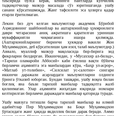
таъсирида бўлса керак, кейинги пайтларда кўпчилик
тадқиқотчилар мазкур масалада сўз юритишганда ушбу
санани кўрсатишмоқда. Жанг тафсилоти эса ҳозирга қадар
етарли ёритилмаган.
Лекин биз дуч келган маълумотлар академик Бўрибой
Аҳмедовнинг шайбонийлар ва аштархонийлар ҳукмронлиги
даври чегарасини аниқ ажратишга қаратилган уриниши
муваффақиятли чиқмаганига ишора қилмоқда.
(Аштархонийларнинг биринчи ҳукмдор вакили Жон
Муҳаммадхон, деб кўрсатилиши ҳам изоҳ талаб маълумотдир.)
Аввало, муаллиф мазкур мақоласида бир-бирига зид
фикрларни билдирган. Иккинчидан, у «Мусаххир ал-билад»,
«Тарихи оламаройи Аббосий» каби ёзилиш вақти бўйича
бирламчи аҳамиятга эга манбалардан кўра, «Баҳр ул-асрор»,
«Матлаб ут-толибин», «Силсилат ус-салотин» сингари
иккинчи даражали асарлардаги маълумотларни олдинги
ўринга ўтказиб юборган. Бундан ташқари, ушбу воқеа билан
боғлиқ яна баъзи тарихий манбалар тадқиқотга жалб
қилинмаган. Улар аҳамияти жиҳатдан юқорида номлари
келтирилган бирламчи даражадаги манбалар қаторида туради.
Ушбу мавзуга тегишли барча тарихий манбалар ва илмий
адабиётлар Пир Муҳаммадхон ва Боқи Муҳаммадхон
ўртасидаги жанг ҳақида якдиллик билан дарак беради. Аммо