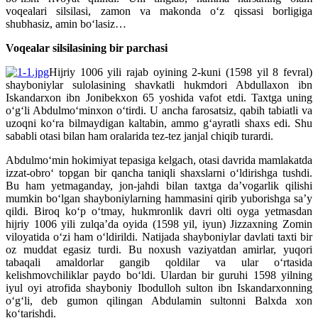
voqealari silsilasi, zamon va makonda o‘z qissasi borligiga
shubhasiz, amin bo‘lasiz…
Voqealar silsilasining bir parchasi
Hijriy 1006 yili rajab oyining 2-kuni (1598 yil 8 fevral)
shayboniylar sulolasining shavkatli hukmdori Abdullaxon ibn
Iskandarxon ibn Jonibekxon 65 yoshida vafot etdi. Taxtga uning
o‘g‘li Abdulmo‘minxon o‘tirdi. U ancha farosatsiz, qabih tabiatli va
uzoqni ko‘ra bilmaydigan kaltabin, ammo g‘ayratli shaxs edi. Shu
sababli otasi bilan ham oralarida tez-tez janjal chiqib turardi.
Abdulmo‘min hokimiyat tepasiga kelgach, otasi davrida mamlakatda
izzat-obro‘ topgan bir qancha taniqli shaxslarni o‘ldirishga tushdi.
Bu ham yetmaganday, jon-jahdi bilan taxtga da’vogarlik qilishi
mumkin bo‘lgan shayboniylarning hammasini qirib yuborishga sa’y
qildi. Biroq ko‘p o‘tmay, hukmronlik davri olti oyga yetmasdan
hijriy 1006 yili zulqa’da oyida (1598 yil, iyun) Jizzaxning Zomin
viloyatida o‘zi ham o‘ldirildi. Natijada shayboniylar davlati taxti bir
oz muddat egasiz turdi. Bu noxush vaziyatdan amirlar, yuqori
tabaqali amaldorlar gangib qoldilar va ular o‘rtasida
kelishmovchiliklar paydo bo‘ldi. Ulardan bir guruhi 1598 yilning
iyul oyi atrofida shayboniy Ibodulloh sulton ibn Iskandarxonning
o‘g‘li, deb gumon qilingan Abdulamin sultonni Balxda xon
ko‘tarishdi.