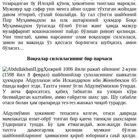
тозарадиган бу Илоҳий қўноқ ҳикоятини тинглаш мароқли.
Мужовур ҳар сафар уни менга айни олдин тўхтаган жойидан
давом эттириб, сўзлай бошлайди. Бу гал сўнгги шайбоний
Пир Муҳаммадхон ва илк аштархоний ҳукмдор Боқи
Муҳаммадхон ўртасида бўлиб ўтган жанг ҳамда мазкур
музаффарият кошонасининг пайдо бўлиши ривоят қилинди.
Уни тинглаб, ҳамма нарсанинг олам воқеалари силсиласи,
замон ва маконда ўз қиссаси борлигига шубҳасиз, амин
бўласиз…
Воқеалар силсиласининг бир парчаси
Ҳижрий 1006 йили ражаб ойининг 2-куни
(1598 йил 8 феврал) шайбонийлар сулоласининг шавкатли
ҳукмдори Абдуллахон ибн Искандархон ибн Жонибекхон 65
ёшида вафот этди. Тахтга унинг ўғли Абдулмўминхон ўтирди.
У анча фаросатсиз, қабиҳ табиатли ва узоқни кўра
билмайдиган калтабин, аммо ғайратли шахс эди. Шу сабабли
отаси билан ҳам ораларида тез-тез жанжал чиқиб турарди.
Абдулмўмин ҳокимият тепасига келгач, отаси даврида
мамлакатда иззат-обрў топган бир қанча таниқли шахсларни
ўлдиришга тушди. Бу ҳам етмагандай, жон-жаҳди билан
тахтга даъвогарлик қилиши мумкин бўлган
шайбонийларнинг ҳаммасини қириб юборишга саъй қилди.