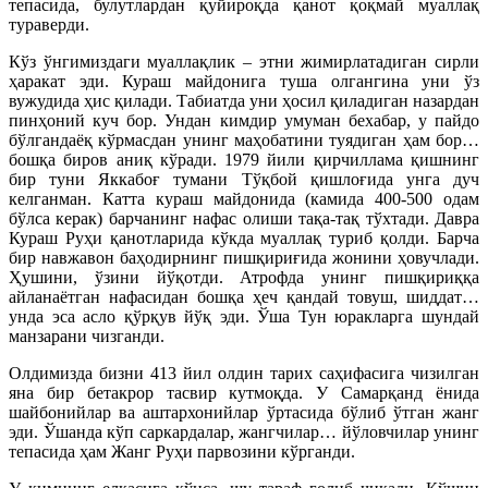
тепасида, булутлардан қуйироқда қанот қоқмай муаллақ
тураверди.
Кўз ўнгимиздаги муаллақлик – этни жимирлатадиган сирли
ҳаракат эди. Кураш майдонига туша олгангина уни ўз
вужудида ҳис қилади. Табиатда уни ҳосил қиладиган назардан
пинҳоний куч бор. Ундан кимдир умуман бехабар, у пайдо
бўлгандаёқ кўрмасдан унинг маҳобатини туядиган ҳам бор…
бошқа биров аниқ кўради. 1979 йили қирчиллама қишнинг
бир туни Яккабоғ тумани Тўқбой қишлоғида унга дуч
келганман. Катта кураш майдонида (камида 400-500 одам
бўлса керак) барчанинг нафас олиши тақа-тақ тўхтади. Давра
Кураш Руҳи қанотларида кўкда муаллақ туриб қолди. Барча
бир навжавон баҳодирнинг пишқириғида жонини ҳовучлади.
Ҳушини, ўзини йўқотди. Атрофда унинг пишқириққа
айланаётган нафасидан бошқа ҳеч қандай товуш, шиддат…
унда эса асло қўрқув йўқ эди. Ўша Тун юракларга шундай
манзарани чизганди.
Олдимизда бизни 413 йил олдин тарих саҳифасига чизилган
яна бир бетакрор тасвир кутмоқда. У Самарқанд ёнида
шайбонийлар ва аштархонийлар ўртасида бўлиб ўтган жанг
эди. Ўшанда кўп саркардалар, жангчилар… йўловчилар унинг
тепасида ҳам Жанг Руҳи парвозини кўрганди.