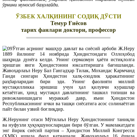
ўрнини муносиб баҳолайди.
ЎЗБЕК ХАЛҚИНИНГ СОДИҚ ДЎСТИ
Темур Ғиёсов
тарих фанлари доктори, профессор
Ўтган асрнинг машҳур давлат ва сиёсий арбоби Ж.Неру
1889 йилнинг 14 ноябрида Ҳиндистондаги Оллоҳобод
шаҳрида дунёга келди. Унинг сермазмун ҳаёти истиқлолга
эришган янги Ҳиндистонни юксалтиришга бағишланди.
Жавоҳарлаъл Неру Бал Гангадҳар Тилак, Мохандас Кармчанд
Ганди сингари Ҳиндистон халқ-озодлик ҳаракатининг
раҳбарларидан бири эди. Унинг фаолияти миллий
мустақилликка эришиш учун ҳал қилувчи курашлар
кетаётган, ҳинд мустақил давлатининг ташкил топиши ва
ривожланишидаги мураккаб давр, яъни Ҳиндистон
Республикасининг ички ва ташқи сиёсатига асос солинаётган
пайт билан узвий боғлиқдир.
Ж.Нерунинг отаси Мўтилаъл Неру Ҳиндистоннинг таниқли
ва нуфузли ҳуқуқшуносларидан бири бўлган. У мамлакатдаги
энг йирик сиёсий партия – Ҳиндистон Миллий Конгресси
(ҲМК) ишида фаол қатнашади. Жавоҳарлаъл 16 ёшида