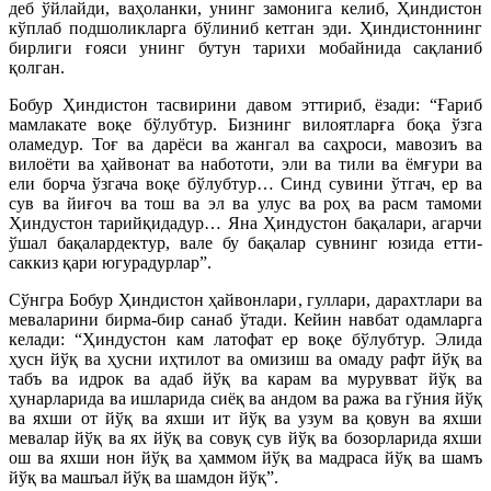
деб ўйлайди, ваҳоланки, унинг замонига келиб, Ҳиндистон
кўплаб подшоликларга бўлиниб кетган эди. Ҳиндистоннинг
бирлиги ғояси унинг бутун тарихи мобайнида сақланиб
қолган.
Бобур Ҳиндистон тасвирини давом эттириб, ёзади: “Ғариб
мамлакате воқе бўлубтур. Бизнинг вилоятларға боқа ўзга
оламедур. Тоғ ва дарёси ва жангал ва саҳроси, мавозиъ ва
вилоёти ва ҳайвонат ва набототи, эли ва тили ва ёмғури ва
ели борча ўзгача воқе бўлубтур… Синд сувини ўтгач, ер ва
сув ва йиғоч ва тош ва эл ва улус ва роҳ ва расм тамоми
Ҳиндустон тарийқидадур… Яна Ҳиндустон бақалари, агарчи
ўшал бақалардектур, вале бу бақалар сувнинг юзида етти-
саккиз қари югурадурлар”.
Сўнгра Бобур Ҳиндистон ҳайвонлари, гуллари, дарахтлари ва
меваларини бирма-бир санаб ўтади. Кейин навбат одамларга
келади: “Ҳиндустон кам латофат ер воқе бўлубтур. Элида
ҳусн йўқ ва ҳусни иҳтилот ва омизиш ва омаду рафт йўқ ва
табъ ва идрок ва адаб йўқ ва карам ва мурувват йўқ ва
ҳунарларида ва ишларида сиёқ ва андом ва ража ва гўния йўқ
ва яхши от йўқ ва яхши ит йўқ ва узум ва қовун ва яхши
мевалар йўқ ва ях йўқ ва совуқ сув йўқ ва бозорларида яхши
ош ва яхши нон йўқ ва ҳаммом йўқ ва мадраса йўқ ва шамъ
йўқ ва машъал йўқ ва шамдон йўқ”.