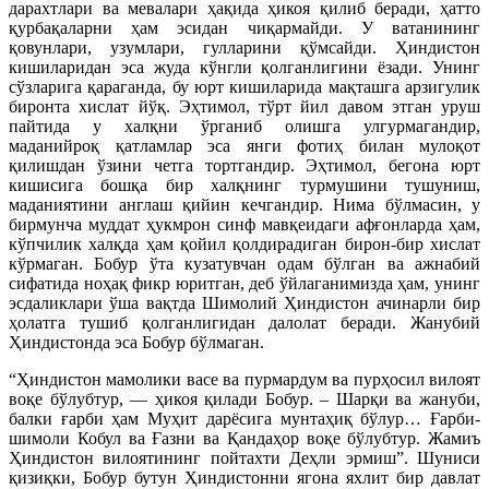
дарахтлари ва мевалари ҳақида ҳикоя қилиб беради, ҳатто
қурбақаларни ҳам эсидан чиқармайди. У ватанининг
қовунлари, узумлари, гулларини қўмсайди. Ҳиндистон
кишиларидан эса жуда кўнгли қолганлигини ёзади. Унинг
сўзларига қараганда, бу юрт кишиларида мақташга арзигулик
биронта хислат йўқ. Эҳтимол, тўрт йил давом этган уруш
пайтида у халқни ўрганиб олишга улгурмагандир,
маданийроқ қатламлар эса янги фотиҳ билан мулоқот
қилишдан ўзини четга тортгандир. Эҳтимол, бегона юрт
кишисига бошқа бир халқнинг турмушини тушуниш,
маданиятини англаш қийин кечгандир. Нима бўлмасин, у
бирмунча муддат ҳукмрон синф мавқеидаги афғонларда ҳам,
кўпчилик халқда ҳам қойил қолдирадиган бирон-бир хислат
кўрмаган. Бобур ўта кузатувчан одам бўлган ва ажнабий
сифатида ноҳақ фикр юритган, деб ўйлаганимизда ҳам, унинг
эсдаликлари ўша вақтда Шимолий Ҳиндистон ачинарли бир
ҳолатга тушиб қолганлигидан далолат беради. Жанубий
Ҳиндистонда эса Бобур бўлмаган.
“Ҳиндистон мамолики васе ва пурмардум ва пурҳосил вилоят
воқе бўлубтур, — ҳикоя қилади Бобур. – Шарқи ва жануби,
балки ғарби ҳам Муҳит дарёсига мунтаҳиқ бўлур… Ғарби-
шимоли Кобул ва Ғазни ва Қандаҳор воқе бўлубтур. Жамиъ
Ҳиндистон вилоятининг пойтахти Деҳли эрмиш”. Шуниси
қизиқки, Бобур бутун Ҳиндистонни ягона яхлит бир давлат