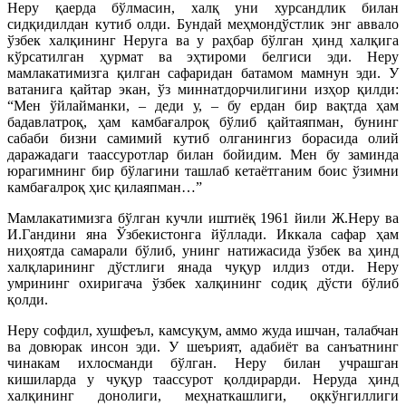
Неру қаерда бўлмасин, халқ уни хурсандлик билан
сидқидилдан кутиб олди. Бундай меҳмондўстлик энг аввало
ўзбек халқининг Неруга ва у раҳбар бўлган ҳинд халқига
кўрсатилган ҳурмат ва эҳтироми белгиси эди. Неру
мамлакатимизга қилган сафаридан батамом мамнун эди. У
ватанига қайтар экан, ўз миннатдорчилигини изҳор қилди:
“Мен ўйлайманки, – деди у, – бу ердан бир вақтда ҳам
бадавлатроқ, ҳам камбағалроқ бўлиб қайтаяпман, бунинг
сабаби бизни самимий кутиб олганингиз борасида олий
даражадаги таассуротлар билан бойидим. Мен бу заминда
юрагимнинг бир бўлагини ташлаб кетаётганим боис ўзимни
камбағалроқ ҳис қилаяпман…”
Мамлакатимизга бўлган кучли иштиёқ 1961 йили Ж.Неру ва
И.Гандини яна Ўзбекистонга йўллади. Иккала сафар ҳам
ниҳоятда самарали бўлиб, унинг натижасида ўзбек ва ҳинд
халқларининг дўстлиги янада чуқур илдиз отди. Неру
умрининг охиригача ўзбек халқининг содиқ дўсти бўлиб
қолди.
Неру софдил, хушфеъл, камсуқум, аммо жуда ишчан, талабчан
ва довюрак инсон эди. У шеърият, адабиёт ва санъатнинг
чинакам ихлосманди бўлган. Неру билан учрашган
кишиларда у чуқур таассурот қолдирарди. Неруда ҳинд
халқининг донолиги, меҳнаткашлиги, оқкўнгиллиги