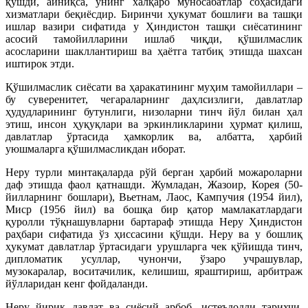
қўшди, айниқса, унинг халқаро муносабатлар соҳасидаги
хизматлари беқиёсдир. Биринчи ҳукумат бошлиғи ва ташқи
ишлар вазири сифатида у Ҳиндистон ташқи сиёсатининг
асосий тамойилларини ишлаб чиқди, қўшилмаслик
асосларини шакллантириш ва ҳаётга татбиқ этишда шахсан
иштирок этди.
Қўшилмаслик сиёсати ва ҳаракатининг муҳим тамойиллари –
бу суверенитет, чегараларнинг даҳлсизлиги, давлатлар
ҳудудларининг бутунлиги, низоларни тинч йўл билан ҳал
этиш, инсон ҳуқуқлари ва эркинликларини ҳурмат қилиш,
давлатлар ўртасида ҳамкорлик ва, албатта, ҳарбий
уюшмаларга қўшилмасликдан иборат.
Неру турли минтақаларда рўй берган ҳарбий можароларни
даф этишда фаол қатнашди. Жумладан, Жазоир, Корея (50-
йилларнинг бошлари), Вьетнам, Лаос, Кампучия (1954 йил),
Миср (1956 йил) ва бошқа бир қатор мамлакатлардаги
қуролли тўқнашувларни бартараф этишда Неру Ҳиндистон
раҳбари сифатида ўз ҳиссасини қўшди. Неру ва у бошлиқ
ҳукумат давлатлар ўртасидаги урушларга чек қўйишда тинч,
дипломатик усуллар, чунончи, ўзаро учрашувлар,
музокаралар, воситачилик, келишиш, яраштириш, арбитраж
йўлларидан кенг фойдаланди.
Неру йирик давлат ва сиёсий арбоб, истеъдодли тарихчи,