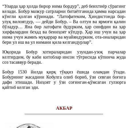
“Уларда ҳар ҳолда бирор нима бордур”, деб беихтиёр сўрагинг
келади. Бобур мазкур сатрларни битаётганида ҳамма нарсадан
кўнгли қолган кўринади. “Латофатеким, Ҳиндистонда бор-
улуқ вилоятдур, — дейди Бобур. – Ва олтун ва ярмоғи қалин
бўладур… Яна бир латофати будурким, ҳар синфдин ва ҳар
хирфалардин беҳад ва бениҳоят кўпдур. Ҳар иш учун ва ҳар
нима учун жамиъ муқаррар ва муайяндурким, ота-оналаридан
бери ул иш ва ул нимани қила келгандурлар”.
Юқорида Бобур хотираларидан узундан-узоқ парчалар
келтирдим, бу каби китоблар инсон тўғрисида кўпинча жуда
соз тасаввур беради.
Бобур 1530 йилда қирқ тўққиз ёшида оламдан ўтади.
Бобурнинг жасадини Кобулга олиб бориб, ўзи севган боғига
дафн этишади. Ниҳоят у ўзи соғинган-қўмсаган гулзорга
қайтиб келган эди.
АКБАР