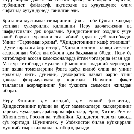
публицист, файласуф, иқтисодчи ва ҳуқуқшунос олим
сифатида бутун дунёда танилган эди.
Британия мустамлакачиларининг ўзига тобе бўлган халқлар
устидан ҳукмронлик қилишини Неру адолатсизлик ва
шафқатсизлик деб қоралади. Ҳиндистоннинг озодлик учун
олиб борган курашини эса табиий ҳаракат деб ҳисоблади.
Унинг ”Таржимаи ҳолим”, ”Ҳиндистоннинг кашф этилиши”,
”Дунё тарихига бир назар”, ”Ҳиндистоннинг ташқи сиёсати”
асарларидан ўзбек китобхони ҳам баҳраманд бўлди. Неру бу
китобларни асосан қамоқхоналарда ётган чоғларида ёзган эди.
Мазкур китобларда муаллиф ўтмишнинг маданий меросидан
энг яхши томонларини ўзига қабул қилиб олиш ва унинг
ёрдамида янги, дунёвий, демократик давлат барпо этиш
ҳақида фикр-мулоҳазалар юритади. Нерунинг фақат
танланган асарларининг ўзи тўққизта салмоқли жилддан
иборат.
Неру ўзининг ҳам ижодий, ҳам амалий фаолиятида
Ҳиндистоннинг қўшни ва дўст мамлакатлари халқларининг
тарихи, жумладан, араблар ва афғонлар, Эрон, Хитой, Рим ва
Юнонистон, Россия ва, табиийки, Ҳиндистон тарихи ҳақида
сўз юритади. Шунингдек, у Ўзбекистон билан кўпқиррали
муносабатларга алоҳида эътибор қаратади.