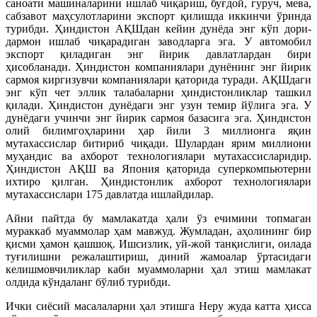
саноати машиналарини ишлаб чиқариш, буғдой, гуруч, мева,
сабзавот маҳсулотларини экспорт қилишда иккинчи ўринда
турибди. Ҳиндистон АҚШдан кейин дунёда энг кўп дори-
дармон ишлаб чиқарадиган заводларга эга. У автомобил
экспорт қиладиган энг йирик давлатлардан бири
ҳисобланади. Ҳиндистон компаниялари дунёнинг энг йирик
сармоя киргизувчи компаниялари қаторида туради. АҚШдаги
энг кўп чет эллик талабаларни ҳиндистонликлар ташкил
қилади. Ҳиндистон дунёдаги энг узун темир йўлига эга. У
дунёдаги учинчи энг йирик сармоя базасига эга. Ҳиндистон
олий билимгоҳларини ҳар йили 3 миллионга яқин
мутахассислар битириб чиқади. Шулардан ярим миллиони
муҳандис ва ахборот технологиялари мутахассисларидир.
Ҳиндистон АҚШ ва Япония қаторида суперкомпьютерни
ихтиро қилган. Ҳиндистонлик ахборот технологиялари
мутахассислари 175 давлатда ишлайдилар.
Айни пайтда бу мамлакатда ҳали ўз ечимини топмаган
мураккаб муаммолар ҳам мавжуд. Жумладан, аҳолининг бир
қисми ҳамон қашшоқ. Ишсизлик, уй-жой танқислиги, оилада
туғилишни режалаштириш, диний жамоалар ўртасидаги
келишмовчиликлар каби муаммоларни ҳал этиш мамлакат
олдида кўндаланг бўлиб турибди.
Ички сиёсий масалаларни ҳал этишга Неру жуда катта ҳисса