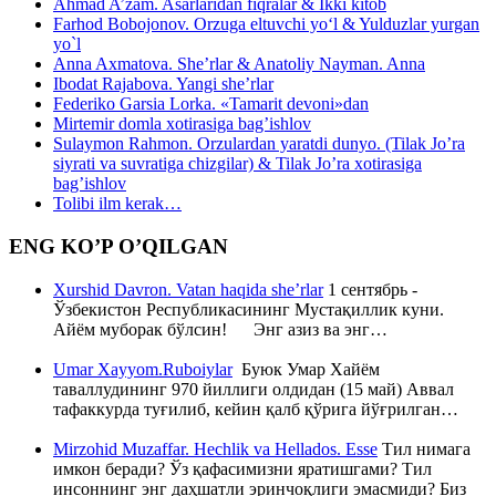
Ahmad A’zam. Asarlaridan fiqralar & Ikki kitob
Farhod Bobojonov. Orzuga eltuvchi yo‘l & Yulduzlar yurgan
yo`l
Anna Axmatova. She’rlar & Anatoliy Nayman. Anna
Ibodat Rajabova. Yangi she’rlar
Federiko Garsia Lorka. «Tamarit devoni»dan
Mirtemir domla xotirasiga bag’ishlov
Sulaymon Rahmon. Orzulardan yaratdi dunyo. (Tilak Jo’ra
siyrati va suvratiga chizgilar) & Tilak Jo’ra xotirasiga
bag’ishlov
Tolibi ilm kerak…
ENG KO’P O’QILGAN
Xurshid Davron. Vatan haqida she’rlar
1 сентябрь -
Ўзбекистон Республикасининг Мустақиллик куни.
Айём муборак бўлсин! Энг азиз ва энг…
Umar Xayyom.Ruboiylar
Буюк Умар Хайём
таваллудининг 970 йиллиги олдидан (15 май) Аввал
тафаккурда туғилиб, кейин қалб қўрига йўғрилган…
Mirzohid Muzaffar. Hechlik va Hellados. Esse
Тил нимага
имкон беради? Ўз қафасимизни яратишгами? Тил
инсоннинг энг даҳшатли эринчоқлиги эмасмиди? Биз