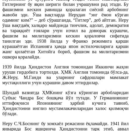
Гитлернинг бу яқин шериги билан учрашувни рад этади. Бу
фашизмни кескин равишда қоралаган сиёсий арбобнинг
жавоби эди. Ўша вақтларда Нерудан “энг ёмон кўрган
одаминг ким?” – деб сўрашганда, “Гитлер”, деб айтган. Неру
ўша вақтдаёқ халқаро майдонда тинчлик, адолат, демократия
ва тараққиёт ғоялари учун изчил ва довюрак курашчи,
фашизм ва милитаризмни кескин қораловчи сифатида
танилган эди. 1938 йилда у Франко режимига қарши
курашаётган Испанияга ҳамда япон истилочиларига қарши
жанг қилаётган Хитойга бориб, фашизм ва милитаризмни
ошкора қоралайди.
1939 йилда Ҳиндистон Англия томонидан Иккинчи жаҳон
уруши гирдобига тортилди. ҲМК Англия томонида бўлса-да,
Ж.Неру, М.Ганди ва уларнинг сафдошлари мамлакат
мустақиллиги учун курашни давом эттирдилар.
Шундай вазиятда ҲМКнинг кўзга кўринган арбобларидан
Субхас Чандра Бос бошқача йўл тутади. У Германиянинг
иттифоқчиси Япониянинг ҳарбий кучига таяниб,
Ҳиндистонни инглиз мустамлакачиларидан халос қилмоқчи
бўлади.
Неру С.Ч.Боснинг бу хомхаёл режасини ёқламайди. 1941 йил
январида Бос яширинча Ҳиндистонни тарк этиб, аввал