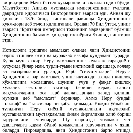
вице-қироли Маунтбэттен ҳукмронлиги вақтида содир бўлди.
Маунтбэттен Англия мустамлака империясининг гуллаган
давридаги қироличаси Викториянинг эвараси эди. Айнан шу
қиролича 1876 йилда тантанали равишда Ҳиндистоннинг
ҳукм-дори деб эълон қилинганди. Орадан 70 йил ўтгач, унинг
эвараси “Британия империяси тожининг марвариди” бўлмиш
Ҳиндистонни батамом ҳиндлар ихтиёрига ўтишида иштирок
этди.
Истиқлолга эришган мамлакат олдида янги Ҳиндистонни
барпо этишдек оғир ва мураккаб вазифа кўндаланг турарди.
Буюк мутафаккир Неру мамлакатнинг келажак тараққиёти
хусусида ўйлар экан, турли-туман ижтимоий қарашлар, ғоялар
ва назарияларни ўрганди. Ғарб ”сиёсатчилари” Неруга
Ҳиндистон аграр мамлакат, унинг иқтисоди азалдан қишлоқ
хўжалигига мослашган, шунинг учун у фақат қишлоқ
хўжалик секторига эътибор бериши керак, саноат
маҳсулотларини эса ғарб давлатларидан харид қилиши
мумкин деб ”маслаҳат” бердилар. Аммо Неру бундай
”таклиф” ва ”тавсиялар”ни қабул қилмади. Узоқни ўйлаб иш
тутадиган Неру сиёсий мустақилликни иқтисодий
мустақилликни мустаҳкамлаш билан биргаликда олиб бориш
зарурлигини тушунарди. Шу шароитда мамлакат чет
давлатларга қарам бўлиб қолмаслиги зарурлигини у яхши
биларди. Пировардида, янги Ҳиндистонни барпо этишда