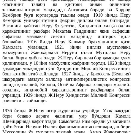
отасининг талаби ва қистови билан билимини
такомиллаштириш мақсадида Англияга боради ва Харроу,
Кембриж ўқув юртларида таълим олади. 1910 йилда Неру
Кембриж университетини фахрий диплом билан битиради.
Ватанига қайтган Неру ўз устози, Ҳиндистон халқ-озодлик
ҳаракатининг раҳбари Махатма Гандининг яқин сафдоши
сифатида мамлакат сиёсий майдонида иштирок қила
бошлайди. 1916 йилда Неру Кашмир брахманининг қизи
Камолага уйланади. 1921 йили инглиз мустамлака
маъмурияти Жавоҳарлаъл Неруни отаси Мўтилаъл Неру
билан бирга ҳибсга олади. Ж.Неру бир неча бор қамоққа ҳукм
қилинганди, у 10 йил маҳбуслик жабрини тортди. 1923 йилда
қамоқдан чиққандан сўнг Ҳиндистон Миллий Конгрессининг
бош котиби этиб сайланди. 1927 йилда у Брюссель (Бельгия)
шаҳридаги мазлум халқлар антиимпериалистик конгресси
ишида қатнашиб, Европа, Осиё ва Африка халқлари миллий-
озодлик, инқилобий ҳаракатларининг раҳбарлари билан
учрашди. 1929 йилда Ж.Неру Ҳиндистон Миллий Конгресси
раислигига сайланди.
1936 йилда Ж.Неру оғир жудоликка учрайди. Узоқ вақтдан
бери бедаво дардга чалинган умр йўлдоши Камола
Швейцарияда вафот этади. Самолётда Рим орқали ўз ватанига
қайтаётган Неруни Италия фашизмининг асосчиларидан бири
Муссолини ўз ҳузурига таклиф этади. Аммо Жавоҳарлаъл