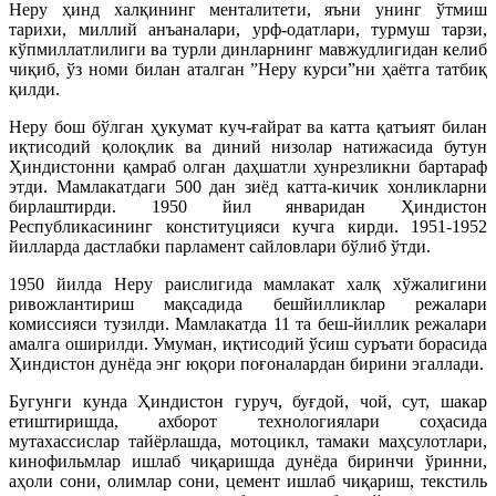
Неру ҳинд халқининг менталитети, яъни унинг ўтмиш
тарихи, миллий анъаналари, урф-одатлари, турмуш тарзи,
кўпмиллатлилиги ва турли динларнинг мавжудлигидан келиб
чиқиб, ўз номи билан аталган ”Неру курси”ни ҳаётга татбиқ
қилди.
Неру бош бўлган ҳукумат куч-ғайрат ва катта қатъият билан
иқтисодий қолоқлик ва диний низолар натижасида бутун
Ҳиндистонни қамраб олган даҳшатли хунрезликни бартараф
этди. Мамлакатдаги 500 дан зиёд катта-кичик хонликларни
бирлаштирди. 1950 йил январидан Ҳиндистон
Республикасининг конституцияси кучга кирди. 1951-1952
йилларда дастлабки парламент сайловлари бўлиб ўтди.
1950 йилда Неру раислигида мамлакат халқ хўжалигини
ривожлантириш мақсадида бешйилликлар режалари
комиссияси тузилди. Мамлакатда 11 та беш-йиллик режалари
амалга оширилди. Умуман, иқтисодий ўсиш суръати борасида
Ҳиндистон дунёда энг юқори поғоналардан бирини эгаллади.
Бугунги кунда Ҳиндистон гуруч, буғдой, чой, сут, шакар
етиштиришда, ахборот технологиялари соҳасида
мутахассислар тайёрлашда, мотоцикл, тамаки маҳсулотлари,
кинофильмлар ишлаб чиқаришда дунёда биринчи ўринни,
аҳоли сони, олимлар сони, цемент ишлаб чиқариш, текстиль