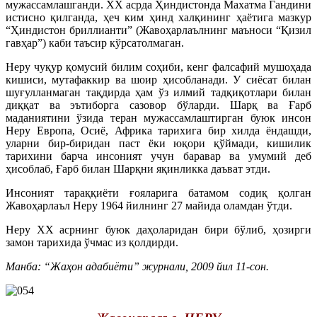
мужассамлашганди. XX асрда Ҳиндистонда Махатма Гандини
истисно қилганда, ҳеч ким ҳинд халқининг ҳаётига мазкур
“Ҳиндистон бриллианти” (Жавоҳарлаълнинг маъноси “Қизил
гавҳар”) каби таъсир кўрсатолмаган.
Неру чуқур қомусий билим соҳиби, кенг фалсафий мушоҳада
кишиси, мутафаккир ва шоир ҳисобланади. У сиёсат билан
шуғулланмаган тақдирда ҳам ўз илмий тадқиқотлари билан
диққат ва эътиборга сазовор бўларди. Шарқ ва Ғарб
маданиятини ўзида теран мужассамлаштирган буюк инсон
Неру Европа, Осиё, Африка тарихига бир хилда ёндашди,
уларни бир-биридан паст ёки юқори қўймади, кишилик
тарихини барча инсоният учун баравар ва умумий деб
ҳисоблаб, Ғарб билан Шарқни яқинликка даъват этди.
Инсоният тараққиёти ғояларига батамом содиқ қолган
Жавоҳарлаъл Неру 1964 йилнинг 27 майида оламдан ўтди.
Неру XX асрнинг буюк даҳоларидан бири бўлиб, ҳозирги
замон тарихида ўчмас из қолдирди.
Манба: “Жаҳон адабиёти” журнали, 2009 йил 11-сон.