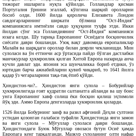
тижорат ишларига нуқта қўйилди. Голландлар қисман
Португалия ўрнини эгаллаб, кўпгина шарқий оролларни
босиб олди. 1600 йилда қиролича Елизавета Лондон
савдогарларининг ширкати бўлмиш “Ост-Индия”
компаниясига имтиёзли савдо ҳуқуқини туҳфа этди. Икки
йилдан сўнг эса Голландиянинг “Ост-Индия” компанияси
юзага келди. Шу тариқа Европанинг Осиёдаги босқинчилик
сиёсати даври бошланди. Узоқ вақт давомида европаликлар
Малайя ва шарқдаги ороллар билан деярли чекланишди. Мин
сулоласи ва ўн еттинчи аср ўртасида пайдо бўлган дастлабки
манчжурлар ҳукмронлик қилган Хитой Европа назарида анча
кучли давлат эди. япония эса шунчаликка бориб етдики, ўз
юртидан барча ажнабийларни қувиб чиқариб, то 1641 йилга
қадар ўз чегараларини тақа-тақ ёпиб қўйди.
Ҳиндистон-чи?.. Ҳиндистон янги сулола – Бобурийлар
ҳукмронлигида ғоят қудратли салтанатга айланди ва шу боис
унга Европанинг хавф солиш ёки босқин қилиш эҳтимоли
йўқ эди. Аммо Европа денгизларда ҳукмронлик қиларди.
1526 йилда Бобурнинг заиф ва разил афғоний Деҳли султони
устидан қозонган ғалабаси туфайли Ҳиндистонда янги замон
ва янги сулола – Мўғуллар сулоласи даври бошланди.
Ҳиндистондаги Буюк Мўғуллар овозаси бутун Осиё ҳамда
Европага кенг тарқалганди. Мазкур сулоланинг олти нафар