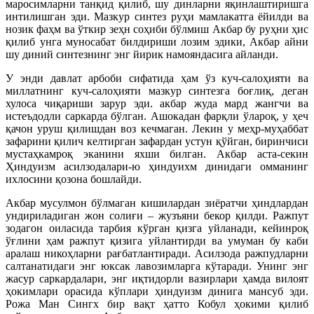
маросимларни танқид қилиб, шу динларни яқинлаштиришга
интилишган эди. Мазкур синтез руҳи мамлакатга ёйилди ва
нозик фаҳм ва ўткир зеҳн соҳиби бўлмиш Акбар бу руҳни ҳис
қилиб унга муносабат билдириши лозим эдики, Акбар айни
шу диний синтезнинг энг йирик намояндасига айланди.
У энди давлат арбоби сифатида ҳам ўз куч-салоҳияти ва
миллатнинг куч-салоҳияти мазкур синтезга боғлиқ, деган
хулоса чиқариши зарур эди. акбар жуда мард жангчи ва
истеъдодли саркарда бўлган. Ашокадан фарқли ўлароқ, у ҳеч
қачон уруш қилишдан воз кечмаган. Лекин у меҳр-муҳаббат
зафарини қилич келтирган зафардан устун қўйган, биринчиси
мустаҳкамроқ эканини яхши билган. Акбар аста-секин
Ҳиндуизм асилзодалари-ю ҳиндуихм динидаги омманинг
ихлосини қозона бошлайди.
Акбар мусулмон бўлмаган кишилардан зиёратчи ҳиндлардан
ундириладиган жон солиғи – жузъяни бекор қилди. Ражпут
зодагон оиласида тарбия кўрган қизга уйланади, кейинроқ
ўғлини ҳам ражпут қизига уйлантирди ва умуман бу каби
аралаш никоҳларни рағбатлантиради. Асилзода ражпудларни
салтанатидаги энг юксак лавозимларга кўтаради. Унинг энг
жасур саркардалари, энг иқтидорли вазирлари ҳамда вилоят
ҳокимлари орасида кўплари ҳиндуизм динига мансуб эди.
Рожа Ман Сингх бир вақт ҳатто Кобул ҳокими қилиб