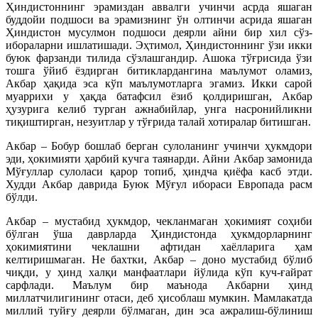
Ҳиндистоннинг эрамиздан аввалги учинчи асрда яшаган
буддойи подшоси ва эрамизнинг ўн олтинчи асрида яшаган
Ҳиндистон мусулмон подшоси деярли айни бир хил сўз-
ибораларни ишлатишади. Эҳтимол, Ҳиндистоннинг ўзи икки
буюк фарзанди тилида сўзлашгандир. Ашока тўғрисида ўзи
тошга ўйиб ёздирган битиклардангина маълумот оламиз,
Акбар ҳақида эса кўп маълумотларга эгамиз. Икки сарой
муаррихи у ҳақда батафсил ёзиб қолдиришган, Акбар
ҳузурига келиб турган ажнабийлар, унга насронийликни
тиқиштирган, незуитлар у тўғрида талай хотиралар битишган.
Акбар – Бобур бошлаб берган сулоланинг учинчи ҳукмдори
эди, ҳокимияти ҳарбий кучга таянарди. Айни Акбар замонида
Мўғуллар сулоласи қарор топиб, ҳиндча қиёфа касб этди.
Худди Акбар даврида Буюк Мўғул ибораси Европада расм
бўлди.
Акбар – мустабид ҳукмдор, чекланмаган ҳокимият соҳиби
бўлган ўша даврларда Ҳиндистонда ҳукмдорларнинг
ҳокимиятини чеклашни афтидан хаёлларига ҳам
келтиришмаган. Не бахтки, Акбар – доно мустабид бўлиб
чиқди, у ҳинд халқи манфаатлари йўлида кўп куч-ғайрат
сарфлади. Маълум бир маънода Акбарни ҳинд
миллатчилигининг отаси, деб ҳисоблаш мумкин. Мамлакатда
миллий туйғу деярли бўлмаган, дин эса ажралиш-бўлиниш