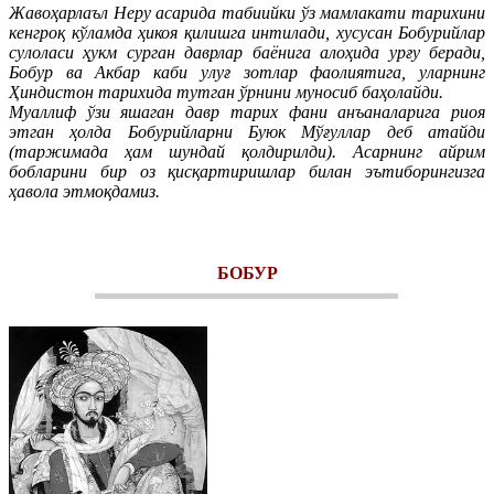
Жавоҳарлаъл Неру асарида табиийки ўз мамлакати тарихини
кенгроқ кўламда ҳикоя қилишга интилади, хусусан Бобурийлар
сулоласи ҳукм сурган даврлар баёнига алоҳида урғу беради,
Бобур ва Акбар каби улуғ зотлар фаолиятига, уларнинг
Ҳиндистон тарихида тутган ўрнини муносиб баҳолайди.
Муаллиф ўзи яшаган давр тарих фани анъаналарига риоя
этган ҳолда Бобурийларни Буюк Мўғуллар деб атайди
(таржимада ҳам шундай қолдирилди). Асарнинг айрим
бобларини бир оз қисқартиришлар билан эътиборингизга
ҳавола этмоқдамиз.
БОБУР