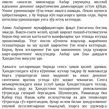
омили саналган замонларда Акбар умумҳинд миллий
идеалини диннинг ажратувчилик даъволаридан устун қўйди.
Унинг уринишлари тўла-текис амалга ошмади. Лекин шуниси
ҳайратланарки, у бу борада кўп нарсаларга эриша олди, барча
интилиш-уринишлари унга зўр ютуқ келтирди.
Аммо Акбарнинг муваффақиятлари фақат ўзигагина боғлиқ
эмасди. Вақти-соати келиб, қулай шароит пишиб-етилмагунча
бирон-бир инсон катта-катта вазифаларни ҳал этишда ютуққа
эришолмайди. Улуғ инсон кўпинча воқеалар жараёнини
тезлаштиради ва шу қулай шароитни ўзи юзага келтиради.
Бироқ, буюк зотларнинг ўзи ҳам замонининг, унда ҳукмрон
шарт-шароитнинг маҳсулидир. Акбар ҳам ўша даврдаги
Ҳиндистон маҳсули эди.
Аввалги хатларимдан бирида сенга ҳикоя қилиб эдимки,
Ҳиндистондаги кўзга кўринмас кучлар тақдир бу мамлакатда
бирга учраштирган икки маданият ва икки диннинг
синтезини яратиш устида кўп заҳмат чекишган. Сенга
меъморчиликдаги икки услуб ҳамда Ҳиндистондаги тиллар,
айниқса урду ва Ҳиндустони тилларининг ривожланиши
тўғрисида гапириб бергандим. Шунингдек, Рамананда ёки
Кабир ёхуд Нанак каби ислоҳотчилар ва дин пешволари
тўғрисида сўз юритгандим, булар ислом билан ҳиндуизмнинг
умумий хусусиятларини таъкидлаб, уларга хос удумлар-у