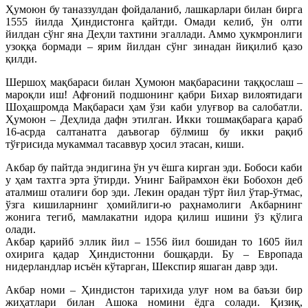
Ҳумоюн бу таназзулдан фойдаланиб, лашкарлари билан бирга
1555 йилда Ҳиндистонга қайтди. Омади келиб, ўн олти
йилдан сўнг яна Деҳли тахтини эгаллади. Аммо ҳукмронлиги
узоққа бормади – ярим йилдан сўнг зинадан йиқилиб қазо
қилди.
Шершоҳ мақбараси билан Ҳумоюн мақбарасини таққослаш –
мароқли иш! Афғоний подшонинг қабри Бихар вилоятидаги
Шоҳашромда Мақбараси ҳам ўзи каби улуғвор ва салобатли.
Ҳумоюн – Деҳлида дафн этилган. Икки тошмақбарага қараб
16-асрда салтанатга даъвогар бўлмиш бу икки рақиб
тўғрисида мукаммал тасаввур ҳосил этасан, киши.
Акбар бу пайтда эндигина ўн уч ёшга кирган эди. Бобоси каби
у ҳам тахтга эрта ўтирди. Унинг Байрамхон ёки Бобохон деб
аталмиш оталиғи бор эди. Лекин орадан тўрт йил ўтар-ўтмас,
ўзга кишиларнинг ҳомийлиги-ю раҳнамолиги Акбарнинг
жонига тегиб, мамлакатни идора қилиш ишини ўз қўлига
олади.
Акбар қарийб эллик йил – 1556 йил бошидан то 1605 йил
охирига қадар Ҳиндистонни бошқарди. Бу – Европада
нидерландлар исъён кўтарган, Шекспир яшаган давр эди.
Акбар номи – Ҳиндистон тарихида улуғ ном ва баъзи бир
жиҳатлари билан Ашока номини ёдга солади. Қизиқ,