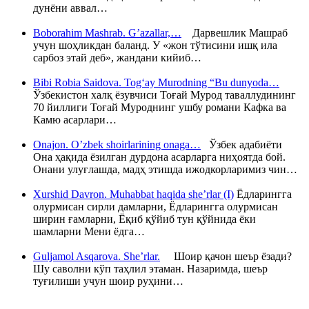
дунёни аввал…
Boborahim Mashrab. G’azallar,…
Дарвешлик Машраб
учун шоҳликдан баланд. У «жон тўтисини ишқ ила
сарбоз этай деб», жандани кийиб…
Bibi Robia Saidova. Tog‘ay Murodning “Bu dunyoda…
Ўзбекистон халқ ёзувчиси Тоғай Мурод таваллудининг
70 йиллиги Тоғай Муроднинг ушбу романи Кафка ва
Камю асарлари…
Onajon. O’zbek shoirlarining onaga…
Ўзбек адабиёти
Она ҳақида ёзилган дурдона асарларга ниҳоятда бой.
Онани улуғлашда, мадҳ этишда ижодкорларимиз чин…
Xurshid Davron. Muhabbat haqida she’rlar (I)
Ёдларингга
олурмисан сирли дамларни, Ёдларингга олурмисан
ширин ғамларни, Ёқиб қўйиб тун қўйнида ёки
шамларни Мени ёдга…
Guljamol Asqarova. She’rlar.
Шоир қачон шеър ёзади?
Шу саволни кўп таҳлил этаман. Назаримда, шеър
туғилиши учун шоир руҳини…