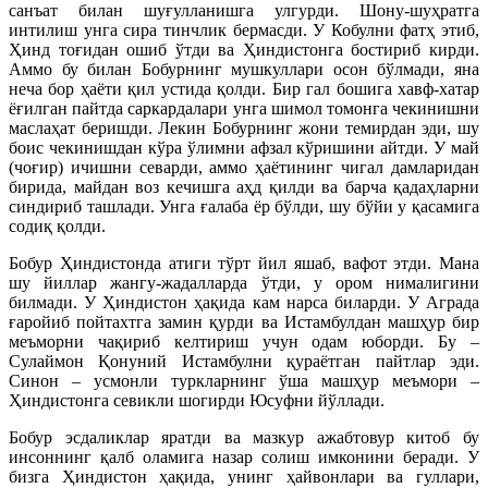
санъат билан шуғулланишга улгурди. Шону-шуҳратга
интилиш унга сира тинчлик бермасди. У Кобулни фатҳ этиб,
Ҳинд тоғидан ошиб ўтди ва Ҳиндистонга бостириб кирди.
Аммо бу билан Бобурнинг мушкуллари осон бўлмади, яна
неча бор ҳаёти қил устида қолди. Бир гал бошига хавф-хатар
ёғилган пайтда саркардалари унга шимол томонга чекинишни
маслаҳат беришди. Лекин Бобурнинг жони темирдан эди, шу
боис чекинишдан кўра ўлимни афзал кўришини айтди. У май
(чоғир) ичишни севарди, аммо ҳаётининг чигал дамларидан
бирида, майдан воз кечишга аҳд қилди ва барча қадаҳларни
синдириб ташлади. Унга ғалаба ёр бўлди, шу бўйи у қасамига
содиқ қолди.
Бобур Ҳиндистонда атиги тўрт йил яшаб, вафот этди. Мана
шу йиллар жангу-жадалларда ўтди, у ором нималигини
билмади. У Ҳиндистон ҳақида кам нарса биларди. У Аграда
ғаройиб пойтахтга замин қурди ва Истамбулдан машҳур бир
меъморни чақириб келтириш учун одам юборди. Бу –
Сулаймон Қонуний Истамбулни қураётган пайтлар эди.
Синон – усмонли туркларнинг ўша машҳур меъмори –
Ҳиндистонга севикли шогирди Юсуфни йўллади.
Бобур эсдаликлар яратди ва мазкур ажабтовур китоб бу
инсоннинг қалб оламига назар солиш имконини беради. У
бизга Ҳиндистон ҳақида, унинг ҳайвонлари ва гуллари,