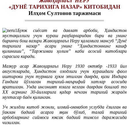
Жавоҳарлаъл НЕРУ
«
ДУНЁ ТАРИХИГА НАЗАР
»
КИТОБИДАН
Илҳом Султонов таржимаси
Буюк сиёсат ва давлат арбоби, Ҳиндистон
мустақиллиги учун кураш раҳбарларидан бири ва унинг
биринчи бош вазири Жавоҳарлаъл Неру қаламига мансуб “Дунё
тарихига назар” асари унинг “Ҳиндистоннинг кашф
қилиниши”, “Таржимаи ҳолим” каби асосий китоблари
сирасига киради.
Мазкур асар Жавоҳарлаъл Неру 1930 октябр -1933 йил
августларида, Ҳиндистон озодлиги учун курашдаги фаол
иштироки учун турмага ҳукм этилган даврда, қизи Индира
Гандига йўллаган тарихий-маърифий хатлар асосида
яратилган. Унда инсоният юзага келган даврдан бошлаб то
ХХ асрнинг 30-йилларига қадар кечган тарихий жараён
мухтасар баён қилинган.
Уч жилдли китоб жонли, илмий-оммабоп услубда ёзилган ва
ўаклан бадиий асарга яқин бўлиб, талай тарихий
арбобларнинг сиймоси юксак бадиий тимсол даражасида
чизилган.