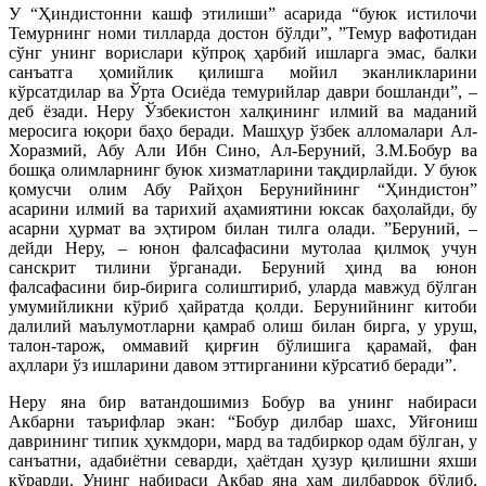
У “Ҳиндистонни кашф этилиши” асарида “буюк истилочи
Темурнинг номи тилларда достон бўлди”, ”Темур вафотидан
сўнг унинг ворислари кўпроқ ҳарбий ишларга эмас, балки
санъатга ҳомийлик қилишга мойил эканликларини
кўрсатдилар ва Ўрта Осиёда темурийлар даври бошланди”, –
деб ёзади. Неру Ўзбекистон халқининг илмий ва маданий
меросига юқори баҳо беради. Машҳур ўзбек алломалари Ал-
Хоразмий, Абу Али Ибн Сино, Ал-Беруний, З.М.Бобур ва
бошқа олимларнинг буюк хизматларини тақдирлайди. У буюк
қомусчи олим Абу Райҳон Берунийнинг “Ҳиндистон”
асарини илмий ва тарихий аҳамиятини юксак баҳолайди, бу
асарни ҳурмат ва эҳтиром билан тилга олади. ”Беруний, –
дейди Неру, – юнон фалсафасини мутолаа қилмоқ учун
санскрит тилини ўрганади. Беруний ҳинд ва юнон
фалсафасини бир-бирига солиштириб, уларда мавжуд бўлган
умумийликни кўриб ҳайратда қолди. Берунийнинг китоби
далилий маълумотларни қамраб олиш билан бирга, у уруш,
талон-тарож, оммавий қирғин бўлишига қарамай, фан
аҳллари ўз ишларини давом эттирганини кўрсатиб беради”.
Неру яна бир ватандошимиз Бобур ва унинг набираси
Акбарни таърифлар экан: “Бобур дилбар шахс, Уйғониш
даврининг типик ҳукмдори, мард ва тадбиркор одам бўлган, у
санъатни, адабиётни севарди, ҳаётдан ҳузур қилишни яхши
кўрарди. Унинг набираси Акбар яна ҳам дилбарроқ бўлиб,