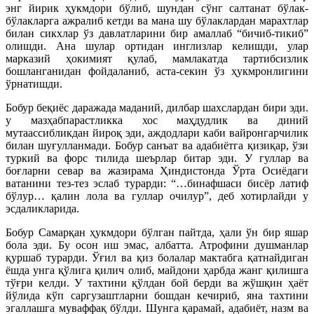
энг йирик ҳукмдори бўлиб, шундан сўнг салтанат бўлак-
бўлакларга ажралиб кетди ва мана шу бўлаклардан марахтлар
билан сикхлар ўз давлатларини бир амаллаб “бичиб-тикиб”
олишди. Ана шулар ортидан инглизлар келишди, улар
марказий ҳокимият қулаб, мамлакатда тартибсизлик
бошланганидан фойдаланиб, аста-секин ўз ҳукмронлигини
ўрнатишди.
Бобур беқиёс даражада маданий, дилбар шахслардан бири эди.
у мазҳабпарастликка хос маҳдудлик ва диний
мутаассибликдан йироқ эди, аждодлари каби вайронгарчилик
билан шуғулланмади. Бобур санъат ва адабиётга қизиқар, ўзи
туркий ва форс тилида шеърлар битар эди. У гуллар ва
боғларни севар ва жазирама Ҳиндистонда Ўрта Осиёдаги
ватанини тез-тез эслаб турарди: “…бинафшаси бисёр латиф
бўлур… қалин лола ва гуллар очилур”, деб хотирлайди у
эсдаликларида.
Бобур Самарқан ҳукмдори бўлган пайтда, ҳали ўн бир яшар
бола эди. Бу осон иш эмас, албатта. Атрофини душманлар
қуршаб турарди. Ўғил ва қиз болалар мактабга қатнайдиган
ёшда унга қўлига қилич олиб, майдони ҳарбда жанг қилишга
тўғри келди. У тахтини қўлдан бой берди ва жўшқин ҳаёт
йўлида кўп саргузаштларни бошдан кечириб, яна тахтини
эгаллашга муваффақ бўлди. Шунга қарамай, адабиёт, назм ва