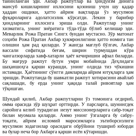
тайинланган эди. Акбар ражпутлар ва ҳиндуизм динига
мансуб кишиларнинг ихлосини қозониш учун шу қадар
ҳаддан ошдики, ҳатто айрим вақтларда ўз мусулмон
фуқароларига адолатсизлик кўрсатди. Лекин у барибир
ҳиндларнинг ихлосига эриша олди. Ражпутлар унинг
хизматига, унинг зиёратига тўда-тўда бўлиб келишар эди.
Меварлик Рожа Пратан Сингх бундан мустасно. Зўр матонат
соҳиби Рожа Пратан Акбар ҳукмронлигини ҳатто номига тан
олишни ҳам рад қиларди. У жангда мағлуб бўлгач, Акбар
вассали сифатида беғам, ширин турмушдан кўра
чангалзорларда хавф-хатарли ҳаёт кечиришни афзал биларди.
Бу мағрур ражпут бутун умри мобайнида Деҳлидаги
шаҳаншоҳга қарши курашди, унинг олдида тиз чўкишни
истамади. Ҳаётининг сўнгги дамларида айрим ютуқларга ҳам
эришди. Рожпутанда бу шавкатли ражпут хотирасини авайлаб
сақлашади, бу ерда унинг ҳақида талай ривоятлар ҳам
тўқишган.
Шундай қилиб, Акбар ражпутларни ўз томонига оғдириб,
омма орасида зўр шуҳрат орттирди. У парсларга, шунингдек
саройига келиб турадиган иезут миссионерларига сабр-тоқат
билан муомала қиларди. Аммо унинг ўзгаларга бу сабру-
тоқати, айрим исломий маросимларга эътиборсизлиги
мусулмон зодагонлар орасидаги обрўйини тушириб юборди
ва булар неча бор Акбарга қарши исён кўтаришди.