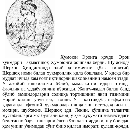
Ҳумоюн Эронга қочди. Эрон
ҳукмдори Таҳмаспшоҳ Ҳумоюнга бошпана берди. Шу аснода
Шерхон Ҳиндистонда олий ҳокимиятни қўлга киритиб,
Шершоҳ номи билан ҳукмронлик қила бошлади. У қисқа бир
муддат ичида ҳам ғоят иқтидорли шахс эканини намоён этади.
У ажойиб ташкилотчи бўлиб, мамлакатни идора этишда
фаоллик ва уддабуронлик кўрсатди. Жангу-жадал билан банд
бўлиб, заминдорларни солиққа тортишнинг янги тизимини
жорий қилиш учун вақт топди. У – қаттиққўл, шафқатсиз
қараганда афғоний ҳукмдорлар ичида энг истеъдодлиси ва
моҳири, шубҳасиз, Шершоҳ эди. Лекин, кўпинча талантли
мустабидларга хос бўлгани каби, у ҳам ҳукумати зиммасидаги
беистисно барча ишларни ёлғиз ўзи ҳал этардики, шу боисдан
ҳам унинг ўлимидан сўнг бино қилган иморати қулади-қолди.