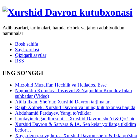
Adib asarlari, tarjimalari, hamda o'zbek va jahon adabiyotidan
namunalar
Bosh sahifa
Sayt xaritasi
Qiziqarli saytlar
RSS
ENG SO’NGGI
Mirzohid Muzaffar. Hechlik va Hellados. Esse
Najmiddin Komilov. Tasavvuf & Najmiddin Komilov bilan
suhbatlar (Video)
Attila Ilxan. She’rlar. Xurshid Davron tarjimalari
Rajab Xolbek. Xurshid Davron va uning kutubxonasi haqida
Abduhamid Pardayev. Yangi to’rtliklar
Unutayin degandim seni… Xurshid Davron she’ri & Qo’shiq
Xurshid Davron & Sarvara & IA. Sen kelar yo’llarga tikildim
bedor…
Xayr, dema, sevgilim… Xurshid Davron she’ri & Ikki qo’shiq