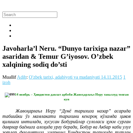
Javoharla’l Neru. “Dunyo tarixiga nazar”
asaridan & Temur G’iyosov. O’zbek
xalqining sodiq do’sti
Muallif
Adib
:
O'zbek tarixi, adabiyoti va madaniyati
14.11.2015
1
izoh
14 ноябрь – Ҳиндистон давлат арбоби Жавоҳарлаъл Неру таваллуд топган
кун
Жавоҳарлаъл Неру “Дунё тарихига назар” асарида
табиийки ўз мамлакати тарихини кенгроқ кўламда ҳикоя
қилишга интилади, хусусан Бобурийлар сулоласи ҳукм сурган
даврлар баёнига алоҳида урғу беради, Бобур ва Акбар каби улуғ
зотлар фаолиятига, уларнинг Ҳиндистон тарихида тутган