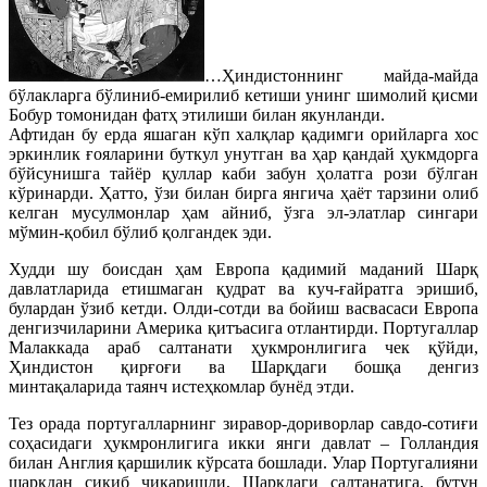
…Ҳиндистоннинг майда-майда
бўлакларга бўлиниб-емирилиб кетиши унинг шимолий қисми
Бобур томонидан фатҳ этилиши билан якунланди.
Афтидан бу ерда яшаган кўп халқлар қадимги орийларга хос
эркинлик ғояларини буткул унутган ва ҳар қандай ҳукмдорга
бўйсунишга тайёр қуллар каби забун ҳолатга рози бўлган
кўринарди. Ҳатто, ўзи билан бирга янгича ҳаёт тарзини олиб
келган мусулмонлар ҳам айниб, ўзга эл-элатлар сингари
мўмин-қобил бўлиб қолгандек эди.
Худди шу боисдан ҳам Европа қадимий маданий Шарқ
давлатларида етишмаган қудрат ва куч-ғайратга эришиб,
булардан ўзиб кетди. Олди-сотди ва бойиш васвасаси Европа
денгизчиларини Америка қитъасига отлантирди. Португаллар
Малаккада араб салтанати ҳукмронлигига чек қўйди,
Ҳиндистон қирғоғи ва Шарқдаги бошқа денгиз
минтақаларида таянч истеҳкомлар бунёд этди.
Тез орада португалларнинг зиравор-дориворлар савдо-сотиғи
соҳасидаги ҳукмронлигига икки янги давлат – Голландия
билан Англия қаршилик кўрсата бошлади. Улар Португалияни
шарқдан сиқиб чиқаришди, Шарқдаги салтанатига, бутун