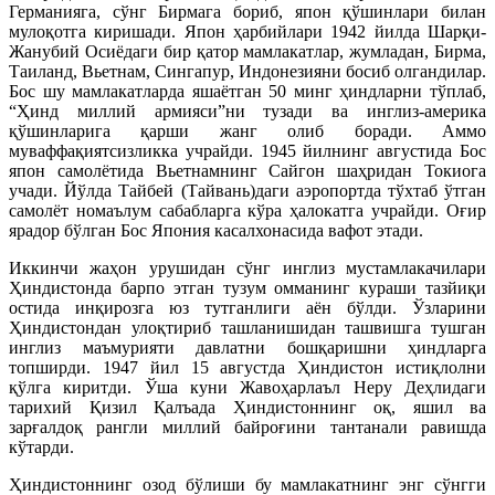
Германияга, сўнг Бирмага бориб, япон қўшинлари билан
мулоқотга киришади. Япон ҳарбийлари 1942 йилда Шарқи-
Жанубий Осиёдаги бир қатор мамлакатлар, жумладан, Бирма,
Таиланд, Вьетнам, Сингапур, Индонезияни босиб олгандилар.
Бос шу мамлакатларда яшаётган 50 минг ҳиндларни тўплаб,
“Ҳинд миллий армияси”ни тузади ва инглиз-америка
қўшинларига қарши жанг олиб боради. Аммо
муваффақиятсизликка учрайди. 1945 йилнинг августида Бос
япон самолётида Вьетнамнинг Сайгон шаҳридан Токиога
учади. Йўлда Тайбей (Тайвань)даги аэропортда тўхтаб ўтган
самолёт номаълум сабабларга кўра ҳалокатга учрайди. Оғир
ярадор бўлган Бос Япония касалхонасида вафот этади.
Иккинчи жаҳон урушидан сўнг инглиз мустамлакачилари
Ҳиндистонда барпо этган тузум омманинг кураши тазйиқи
остида инқирозга юз тутганлиги аён бўлди. Ўзларини
Ҳиндистондан улоқтириб ташланишидан ташвишга тушган
инглиз маъмурияти давлатни бошқаришни ҳиндларга
топширди. 1947 йил 15 августда Ҳиндистон истиқлолни
қўлга киритди. Ўша куни Жавоҳарлаъл Неру Деҳлидаги
тарихий Қизил Қалъада Ҳиндистоннинг оқ, яшил ва
зарғалдоқ рангли миллий байроғини тантанали равишда
кўтарди.
Ҳиндистоннинг озод бўлиши бу мамлакатнинг энг сўнгги