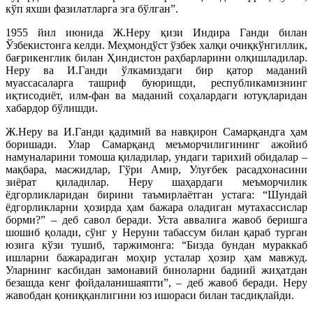
кўп яхши фазилатларга эга бўлган”.
1955 йил июнида Ж.Неру қизи Индира Ганди билан
Ўзбекистонга келди. Меҳмондўст ўзбек халқи очиқкўнгиллик,
бағрикенглик билан Ҳиндистон раҳбарларини олқишладилар.
Неру ва И.Ганди ўлкамиздаги бир қатор маданий
муассасаларга ташриф буюришди, республикамизнинг
иқтисодиёт, илм-фан ва маданий соҳалардаги ютуқларидан
хабардор бўлишди.
Ж.Неру ва И.Ганди қадимий ва навқирон Самарқандга ҳам
боришади. Улар Самарқанд меъморчилигининг ажойиб
намуналарини томоша қиладилар, ундаги тарихий обидалар –
мақбара, масжидлар, Гўри Амир, Улуғбек расадхонасини
зиёрат қиладилар. Неру шаҳардаги меъморчилик
ёдгорликларидан бирини таъмирлаётган устага: “Шундай
ёдгорликларни ҳозирда ҳам бажара оладиган мутахассислар
борми?” – деб савол беради. Уста аввалига жавоб беришга
шошиб қолади, сўнг у Неруни табассум билан қараб турган
юзига кўзи тушиб, таржимонга: “Бизда бундан мураккаб
ишларни бажарадиган моҳир усталар ҳозир ҳам мавжуд.
Уларнинг касбидан замонавий биноларни бадиий жиҳатдан
безашда кенг фойдаланишаяпти”, – деб жавоб беради. Неру
жавобдан қониққанлигини юз ишораси билан тасдиқлайди.