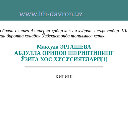
 билан олишга Алишерни қодир қилган қудрат шеъриятдир. Ше
ган биронта хонадон Ўзбекистонда топилмаса керак.
Мақсуда ЭРГАШЕВА
АБДУЛЛА ОРИПОВ ШЕРИЯТИНИНГ
ЎЗИГА ХОС ХУСУСИЯТЛАРИ[1]
КИРИШ