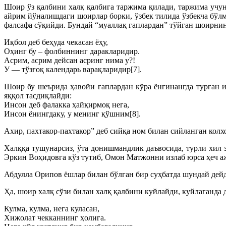
Шоир ўз қалбини халқ қалбига таржима қилади, таржима учун 
айрим йўналишдаги шоирлар борки, ўзбек тилида ўзбекча бўл
фалсафа сўқийди. Бундай “муаллақ гаплардан” тўйган шоирнин
Иқбол деб беҳуда чекасан ёҳу,
Оҳинг бу – фолбиннинг даракларидир.
Асрим, асрим дейсан асринг нима у?!
У — тўзғоқ календарь варақларидир[7].
Шоир бу шеърида ҳавойи гаплардан кўра ёнгинангда турган 
яққол тасдиқлайди:
Инсон деб фалакка ҳайқирмоқ нега,
Инсон ёнингдаку, у менинг қўшним[8].
Ахир, пахтакор-пахтакор” деб сийқа ном билан сийланган колх
Халққа тушунарсиз, ўта донишмандлик даъвосида, турли хил
Эркин Воҳидовга кўз тутиб, Омон Матжонни излаб юрса ҳеч аж
Абдулла Орипов ёшлар билан бўлган бир суҳбатда шундай дейд
Ҳа, шоир халқ сўзи билан халқ қалбини куйлайди, куйлаганда 
Кулма, кулма, нега куласан,
Хижолат чекканнинг ҳолига.