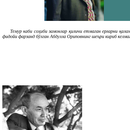
Темур каби соҳиби замонлар қиличи етмаган ерларни қалам
фидойи фарзанд бўлган Абдулла Ориповнинг шеъри кириб келма