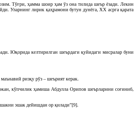
озим. Тўғри, ҳамма шоир ҳам ўз она тилида шеър ёзади. Лекин
ди. Уларнинг лирик қаҳрамони бутун дунёга, ХХ асрга қарата
ради. Юқорида келтирилган шеърдаги қуйидаги мисралар буни
 маънавий ризқу рўз – шеърият керак.
 экан, кўпчилик ҳамиша Абдулла Орипов шеърларини соғиниб,
эшакни эшак дейишдан ор қилади”[9].