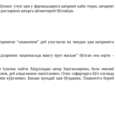
Шунинг учун ҳам у фарзандларига шеърият каби теран, шеърият
асратларини шеърга айлантириб бўзлайди.
ъриятни “онажоним” деб улуғлаган ва чиндан ҳам шеъриятга
срларнинг кошонасида мангу ёруғ маскан” бўлган она юрти –
р тушлик пайти Абдулладан шеър ўқиганларини, бола эмизиб
ғлим, деб алқаганини эшитганмиз. Олис сафарларга йўл олганда
ни кўрганмиз. Баъзан шундай ҳам бўладики, Тошкентга бориб