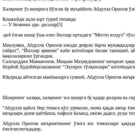
Халқнинг ўз шоирига бўлган бу муҳаббати Абдулла Орипов ўзи
Кошкийди аҳли юрт туриб тепамда
— У бизники эди- десалар[5]
-деб ёзган шоир ўша олис йиллар ортидаги “Митти юлдуз” тўп
Маълумки, Абдулла Орипов ижоди деярли барча мунаққидлари
сийрат”, “Йиллар армони” каби китоблари билан танишиб, 
мақолаларини ўргандик.
Салоҳиддин Мамажонов, Маҳкам Маҳмудовнинг шеърият ҳақид
Норбой Худойбергановнинг “Эҳтирос тўлқинлари” китобидаги
Юқорида айтилган манбааларга суяниб, Абдулла Орипов шеърия
Шоирнинг халққа, халқнинг эса шоирга бу қадар дилдош ва сир
“Абдулла қайси бир темага қўл урмасин, нима ҳақда шеър ёз
шеърлари доим ҳаётбахш, пафоси баланд, овози дадил, руҳи те
Абдулла Орипов шеъриятининг ўзига хос томонлари ҳақида
ёзилганлигидадир.