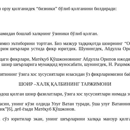
 орзу қилганидек “бизники” бўлиб қолганини билдиради:
ламидан бошлаб халқнинг ўзиники бўлиб қолган.
миз эътиборини тортган. Биз мазкур тадқиқотда шоирнинг “Он
айрим шеърлари устида фикр юритдик. Шунингдек, Абдулла Ор
аги фикрлари, Матёқуб Қўшжоновнинг Абдулла Орипов ижодиг
 шоир шеърларига мунаққид муносабати, шунингдек, Н. Раҳимж
тининг ўзига хос хусусиятлари юзасидан ўз фикрларимизни баё
ШОИР –ХАЛҚ ҚАЛБИНИНГ ТАРЖИМОНИ
дош қилган шоир фазилатлари, ўзига хос хусусиятлари нимада э
масин, унинг кўзи олдида Улуғ Ватан туради, ўша улуғ Ватанни
тик”[6], деб ёзади Матёқуб Қўшжонов.
 сўз юритилар экан, унинг шеърларини халққа манзур қилга