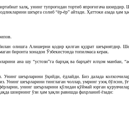
оиртабиат халқ, унинг тупроғидан тортиб япроғигача шоирдир. 
шодликларини шеърга солиб “ёр-ёр” айтади. Ҳаттоки азада ҳам ҳ
рипов.
 билан олишга Алишерни қодир қилган қудрат шеъриятдир. Ше
аган биронта хонадон Ўзбекистонда топилмаса керак.
ларини ана шу “устози”га барҳақ ва барҳаёт илҳом манбаи, “а
и. Унинг шеърларини ўқийди, ёдлайди. Биз далада колхозчила
из. Унинг шеърларини тинглаган чоллар, умринг узоқ бўлсин, ў
фёрларни, унинг шеърларини қўлидан қўймай юрган қурувчилар
ақда шоирнинг ўзи ҳам ҳақли равишда фахрланиб ёзади: