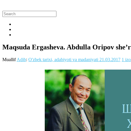
Maqsuda Ergasheva. Abdulla Oripov she’riy
Muallif
Adib
:
O'zbek tarixi, adabiyoti va madaniyati
21.03.2017
1 iz