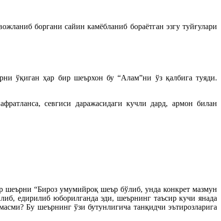
вожланиб боргани сайин камёбланиб бораётган эзгу туйғулари
рни ўқиган ҳар бир шеърхон бу “Алам”ни ўз қалбига туяди.
афратланса, севгиси даражасидаги кучли дард, армон билан
р шеърни “Бироз умумийроқ шеър бўлиб, унда конкрет мазмун
либ, едирилиб юборилганда эди, шеърнинг таъсир кучи янада
 эмасми? Бу шеърнинг ўзи бутунлигича танқидчи эътирозларига