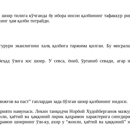
н шоир тилига кўчганда бу ибора инсон қалбининг тафаккур ри
инг ҳам қалби титрайди.
ғурури эканлигини халқ қалбига таржима қилган. Бу мисрала
ҳад ўзига хос шоир. У севса, ёниб, ўртаниб севади, агар н
мижғов ва паст” гаплардан зада бўлган шоир қалбининг нидоси.
рияти намунаси. Лекин танқидчи Норбой Худойберганов мазку
нли, ҳаётий ва ҳаққоний лирик қаҳрамон характерига сингдири
аҳрамон шоирнинг ўзи-ку, ахир у “жонли, ҳаётий ва ҳаққоний”