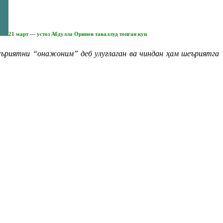
21 март — устоз Абдулла Орипов таваллуд топган кун
ъриятни “онажоним” деб улуғлаган ва чиндан ҳам шеъриятга