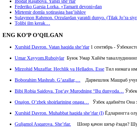
Ibodat Rajabova. Yangi she’rlar
Federiko Garsia Lorka. «Tamarit devoni»dan
Mirtemir domla xotirasiga bag’ishlov
Sulaymon Rahmon. Orzulardan yaratdi dunyo. (Tilak Jo’ra siyrati
Tolibi ilm kerak…
ENG KO’P O’QILGAN
Xurshid Davron. Vatan haqida she’rlar
1 сентябрь - Ўзбекис
Umar Xayyom.Ruboiylar
Буюк Умар Хайём таваллудининг 
Mirzohid Muzaffar. Hechlik va Hellados. Esse
Тил нимага им
Boborahim Mashrab. G’azallar,…
Дарвешлик Машраб учун ш
Bibi Robia Saidova. Tog‘ay Murodning “Bu dunyoda…
Ўзбек
Onajon. O’zbek shoirlarining onaga…
Ўзбек адабиёти Она ҳ
Xurshid Davron. Muhabbat haqida she’rlar (I)
Ёдларингга ол
Guljamol Asqarova. She’rlar.
Шоир қачон шеър ёзади? Шу с