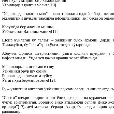
Нега қўл узатдинг бир камбағалнинг
Ўғрилардан қолган молига[10].
“Ўғрилардан қолган мол” – халқ тилидаги оддий ибора, леки
эканлигини шундай таъсирча ифодалайдики, энг бесавод одамн
Колумбда бор аламим маним,
Ўзбекистон Ватаним маним[11].
Шоир куйлаган бу “алам” – халқнинг буюк армони, дарди, 
Таажжубки, бу “алам”дан кўкси тоғдек кўтарилади.
Абдулла Орипов шеъриятининг ўзига хослиги шундаки, у бе
нафратланади. Унда ҳеч қачон оралиқ ҳолат бўлмайди.
Мен шоирман, истасангиз шу,
Ўзимники эрур шу созим.
Бировлардан олмадим туйғу,
Ўзгага ҳам бермам овозим[12].
Бу – ўзлигини англаган ўзбекнинг ўктам овози. Айни пайтда “
“Созим” шеъри шоирнинг энг ёниқ, фикрчан ва курашчан шеъ
чуқур ёритилмаган. Борди-ю зикр этилмоқчи бўлган фикр жо
ортарди”[13]- деб маслаҳат беради. Ахир, бу шеърда лирик қ
раддиядир.