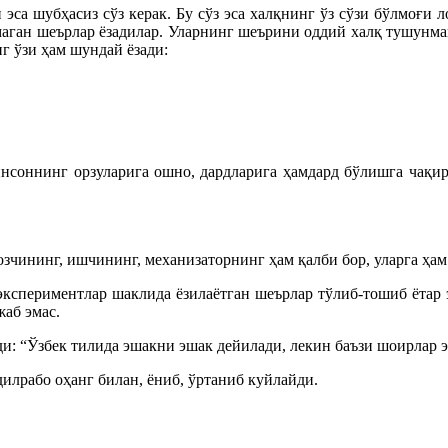
эса шубҳасиз сўз керак. Бу сўз эса халқнинг ўз сўзи бўлмоғи л
маган шеърлар ёзадилар. Уларнинг шеърини оддий халқ тушунмай
г ўзи ҳам шундай ёзади:
инсоннинг орзуларига ошно, дардларига ҳамдард бўлишга чақи
озчининг, ишчининг, механизаторнинг ҳам қалби бор, уларга ҳам
 экспериментлар шаклида ёзилаётган шеърлар тўлиб-тошиб ётар
аб эмас.
и: “Ўзбек тилида эшакни эшак дейилади, лекин баъзи шоирлар 
дилрабо оҳанг билан, ёниб, ўртаниб куйлайди.