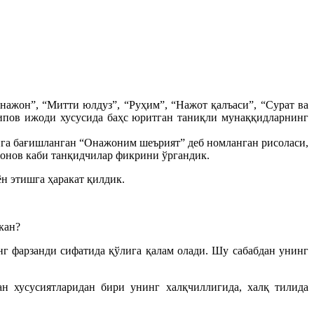
ажон”, “Митти юлдуз”, “Руҳим”, “Нажот қалъаси”, “Сурат ва
ипов ижоди хусусида баҳс юритган таниқли мунаққидларнинг
а бағишланган “Онажоним шеърият” деб номланган рисоласи,
онов каби танқидчилар фикрини ўргандик.
н этишга ҳаракат қилдик.
кан?
нг фарзанди сифатида қўлига қалам олади. Шу сабабдан унинг
н хусусиятларидан бири унинг халқчиллигида, халқ тилида