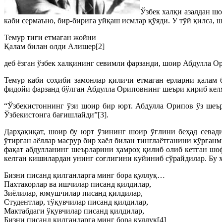
Ўзбек халқи азалдан ш
каби сермаъно, бир-бирига уйқаш исмлар қўяди. У тўй қилса, 
Темур тиғи етмаган жойни
Қалам билан олди Алишер[2]
деб ёзган ўзбек халқининг севимли фарзанди, шоир Абдулла О
Темур каби соҳиби замонлар қиличи етмаган ерларни қалам
фидойи фарзанд бўлган Абдулла Ориповнинг шеъри кириб келм
“Ўзбекистоннинг ўзи шоир бир юрт. Абдулла Орипов ўз шеър
Ўзбекистонга бағишлайди”[3].
Дарҳақиқат, шоир бу юрт ўзининг шоир ўғлини беҳад севад
ўтирган аёллар масрур бир хаёл билан тинглаётганини кўрганм
фақат абдулланинг шеърларини ҳамроҳ қилиб олиб кетган шо
келган кишилардан унинг соғлигини куйиниб сўрайдилар. Бу ҳ
Бизни писанд қилганларга минг бора қуллуқ…
Пахтакорлар ва ишчилар писанд қилдилар,
Зиёлилар, юмушчилар писанд қилдилар,
Студентлар, тўқувчилар писанд қилдилар,
Мактабдаги ўқувчилар писанд қилдилар,
Бизни писанд қилганларга минг бора қуллуқ[4]