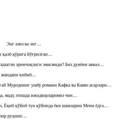
н! Энг азиз ва энг…
н қалб қўрига йўғрилган…
аҳшатли эринчоқлиги эмасмиди? Биз дунёни аввал…
», жандани кийиб…
Тоғай Муроднинг ушбу романи Кафка ва Камю асарлари…
шда, мадҳ этишда ижодкорларимиз чин…
и, Ёқиб қўйиб тун қўйнида ёки шамларни Мени ёдга…
шоир руҳини…