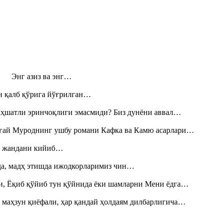
н! Энг азиз ва энг…
н қалб қўрига йўғрилган…
аҳшатли эринчоқлиги эмасмиди? Биз дунёни аввал…
Тоғай Муроднинг ушбу романи Кафка ва Камю асарлари…
», жандани кийиб…
шда, мадҳ этишда ижодкорларимиз чин…
и, Ёқиб қўйиб тун қўйнида ёки шамларни Мени ёдга…
 маҳзун қиёфали, ҳар қандай ҳолдаям дилбарлигича…