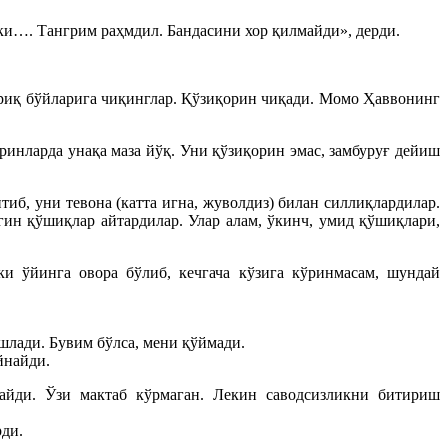
ники…. Тангрим раҳмдил. Бандасини хор қилмайди», дерди.
ариқ бўйларига чиқинглар. Қўзиқорин чиқади. Момо Ҳаввонинг
ринларда унақа маза йўқ. Уни қўзиқорин эмас, замбуруғ дейиш
б, уни тевона (катта игна, жуволдиз) билан силлиқлардилар.
мгин қўшиқлар айтардилар. Улар алам, ўкинч, умид қўшиқлари,
и ўйинга овора бўлиб, кечгача кўзига кўринмасам, шундай
шлади. Бувим бўлса, мени қўймади.
йнайди.
майди. Ўзи мактаб кўрмаган. Лекин саводсизликни битириш
рди.