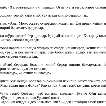
юниб: «Ҳа, эрта-индин тут пишади. Оғиз тутга тегса, марра биз
бошоқни териб, қайнатиб, кўк атала қилиб берардилар.
бувим: «Ана, Момо Ҳавво супрасини қоқаяпти. Ёмғирдан кейин 
шириб бераман», дердилар.
и шўрва қилиб берардилар. Қандай лаззатли эди. Ҳозир қўзиқо
жигар кабобга яқин эди.
бга қараган айвонда ўтириб,пахтадан ип йигирар, кейин пишити
и, урушга кетган ўғиллари, ота- боболарини эслаб, ғамгин-ға
кетказувчи малҳам эди.
и айтиб берарди. Болалик қилиб бирор ишини бажармасам ёк
рни эсласам, кулгим келади:
ешилмагур», «Оёғинг синмагур».
иган кун келди. Болалар бир-бирини чақириб, мактабга кета бо
Мактабдан нима фойда? Бир қучоқ ўтин териб келсанг, қозон қа
а ўтин териб бераман, деб илтижо қиламан. Бувим бўш кел
 бўлади», деган гапни ўрганиб олган.
«қорним очқади» деб келмайсанми? — деб астойдил ғазаб қила