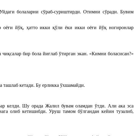
 Уйдаги болаларни сўраб-суриштирди. Отимни сўради. Бувим
 оёғи йўқ, ҳатто икки қўли ёки икки оёғи йўқ ногиронлар
чиқсалар бир бола йиғлаб ўтирган экан. «Кимни боласисан?»
а ташлаб кетади. Бу ерликка ўхшамайди.
ар келди. Шу орада Жалил бувам оламдан ўтди. Али ака эса
нага олиб кетишибди. Уруш тамом бўлгандан кейин тузалиб,