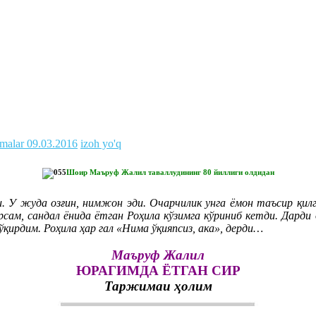
malar
09.03.2016
izoh yo'q
Шоир Маъруф Жалил таваллудининг 80 йиллиги олдидан
 У жуда озғин, нимжон эди. Очарчилик унга ёмон таъсир қилг
ирсам, сандал ёнида ётган Роҳила кўзимга кўриниб кетди. Дард
қирдим. Роҳила ҳар гал «Нима ўқияпсиз, ака», дерди…
Маъруф Жалил
ЮРАГИМДА ЁТГАН СИР
Таржимаи ҳолим