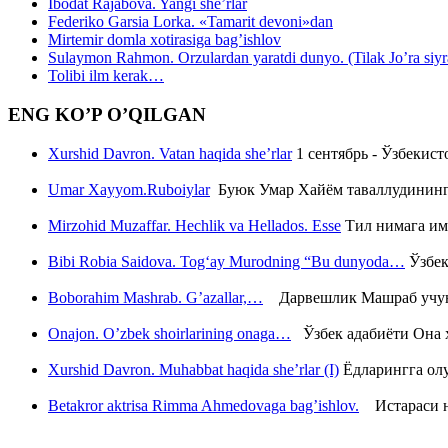
Ibodat Rajabova. Yangi she’rlar
Federiko Garsia Lorka. «Tamarit devoni»dan
Mirtemir domla xotirasiga bag’ishlov
Sulaymon Rahmon. Orzulardan yaratdi dunyo. (Tilak Jo’ra siyrati
Tolibi ilm kerak…
ENG KO’P O’QILGAN
Xurshid Davron. Vatan haqida she’rlar
1 сентябрь - Ўзбекис
Umar Xayyom.Ruboiylar
Буюк Умар Хайём таваллудининг 
Mirzohid Muzaffar. Hechlik va Hellados. Esse
Тил нимага им
Bibi Robia Saidova. Tog‘ay Murodning “Bu dunyoda…
Ўзбек
Boborahim Mashrab. G’azallar,…
Дарвешлик Машраб учун ш
Onajon. O’zbek shoirlarining onaga…
Ўзбек адабиёти Она ҳ
Xurshid Davron. Muhabbat haqida she’rlar (I)
Ёдларингга ол
Betakror aktrisa Rimma Ahmedovaga bag’ishlov.
Истараси ни