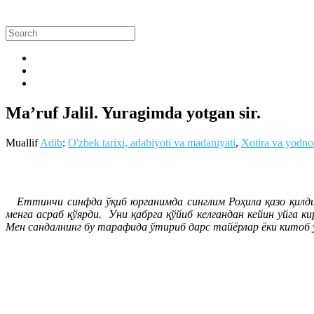
Ma’ruf Jalil. Yuragimda yotgan sir.
Muallif
Adib
:
O'zbek tarixi, adabiyoti va madaniyati
,
Xotira va yodno
Еттинчи синфда ўқиб юрганимда синглим Роҳила қазо қилди.
менга асраб қўярди. Уни қабрга қўйиб келгандан кейин уйга к
Мен сандалнинг бу тарафида ўтириб дарс тайёрлар ёки китоб ў