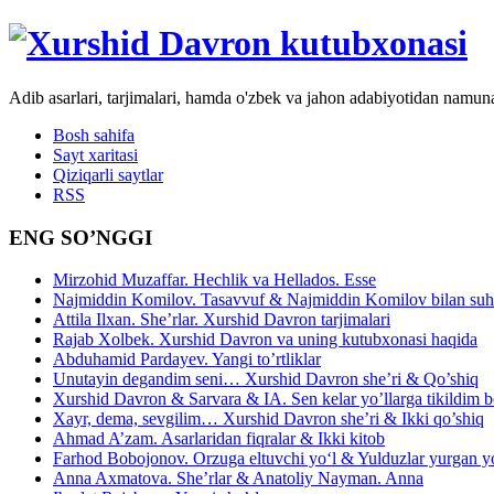
Adib asarlari, tarjimalari, hamda o'zbek va jahon adabiyotidan namun
Bosh sahifa
Sayt xaritasi
Qiziqarli saytlar
RSS
ENG SO’NGGI
Mirzohid Muzaffar. Hechlik va Hellados. Esse
Najmiddin Komilov. Tasavvuf & Najmiddin Komilov bilan suhb
Attila Ilxan. She’rlar. Xurshid Davron tarjimalari
Rajab Xolbek. Xurshid Davron va uning kutubxonasi haqida
Abduhamid Pardayev. Yangi to’rtliklar
Unutayin degandim seni… Xurshid Davron she’ri & Qo’shiq
Xurshid Davron & Sarvara & IA. Sen kelar yo’llarga tikildim
Xayr, dema, sevgilim… Xurshid Davron she’ri & Ikki qo’shiq
Ahmad A’zam. Asarlaridan fiqralar & Ikki kitob
Farhod Bobojonov. Orzuga eltuvchi yo‘l & Yulduzlar yurgan y
Anna Axmatova. She’rlar & Anatoliy Nayman. Anna