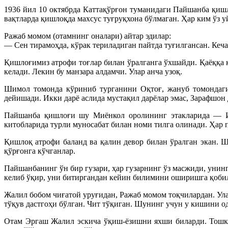
1936 йил 10 октябрда Каттақўрғон туманидаги Пайшанба қиш
вақтларда қишлоқда махсус туғруқхона бўлмаган. Ҳар ким ўз у
Ражаб момом (отамнинг оналари) айтар эдилар:
— Сен тирамоҳда, кўрак териладиган пайтда туғилгансан. Кеча
Қишлоғимиз атрофи тоғлар билан ўралганга ўхшайди. Қаёққа қ
келади. Лекин бу манзара алдамчи. Улар анча узоқ.
Шимол томонда кўриниб турганини Оқтоғ, жануб томондаги
дейишади. Икки дарё аслида мустақил дарёлар эмас, Зарафшон
Пайшанба қишлоғи шу Миёнкол оролининг этакларида — Иш
китобларида турли муносабат билан номи тилга олинади. Ҳар п
Қишлоқ атрофи баланд ва қалин девор билан ўралган экан. Ш
қўрғонга кўчганлар.
Пайшанбанинг ўн бир гузари, ҳар гузарнинг ўз масжиди, унин
келиб ўқир, уни битиргандан кейин билимини оширишга қобили
Жалил бобом чиғатой уруғидан, Ражаб момом тоқчилардан. Ула
тўқув дастгоҳи бўлган. Чит тўқиган. Шунинг учун у кишини 
Отам Эргаш Жалил эскича ўқиш-ёзишни яхши биларди. Тошке