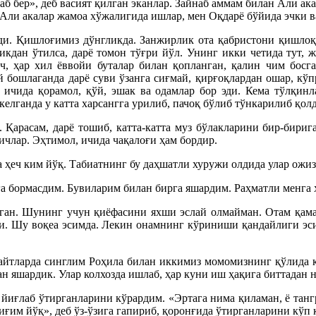
аб бер», деб васият қилган эканлар. Зайнаб аммам билан Али ак
 Али акалар жамоа хўжалигида ишлар, мен Оқдарё бўйида эчки в
и. Қишлоғимиз дўнгликда. Занжирлик ота қабристони қишлоқ
икдан ўтилса, дарё томон тўғри йўл. Унинг икки четида тут, ж
оч, ҳар хил ёввойи буталар билан қопланган, қалин чим босг
ий бошлаганда дарё суви ўзанга сиғмай, қирғоқлардан ошар, кў
 ичида қорамол, қўй, эшак ва одамлар бор эди. Кема тўлқинла
келганда у катта харсангга урилиб, пачоқ бўлиб тўнкарилиб қол
 Қарасам, дарё тошиб, катта-катта муз бўлакларини бир-бирига
ичлар. Эҳтимол, ичида чақалоғи ҳам бордир.
 ҳеч ким йўқ. Табиатнинг бу даҳшатли хуружи олдида улар ожиз 
а бормасдим. Бувиларим билан бирга яшардим. Раҳматли менга ҳ
ган. Шунинг учун қиёфасини яхши эслай олмайман. Отам қама
эди. Шу воқеа эсимда. Лекин онамнинг кўриниши қандайлиги эси
пайтларда синглим Роҳила билан иккимиз момомизнинг қўлида 
ан яшардик. Улар колхозда ишлаб, ҳар куни иш ҳақига биттадан
 йиғлаб ўтирганларини кўрардим. «Эртага нима қиламан, ё танг
ғим йўқ», деб ўз-ўзига гапириб, қоронғида ўтирганларини кўп 