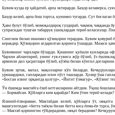
Бувим кузда ер ҳайдатиб, арпа эктирарди. Баҳор келаверса, су
Баҳор келиб, арпа бош тортса, кунимиз туғарди. Сут боғлаган 
Ҳаво булут бўлиб, момоқалдироқ гулдираб, чақмоқ чаққанда 
супрасидан тушган табаррук ушоқлардан териб келасизлар. Пи
Синглим билан иккимиз қўзиқорин терардик. Бувим қовуриб ёк
керакдир. Қўзиқорин ағдарилган қоринга ўхшарди. Мазаси ҳам 
Бувимнинг чархлари бўларди. Қишнинг қуёшли кунларида офто
Чархни айлантириб, унинг ғув-ғувига жўр бўлиб, ўз ёшликлар
армонли дил ҳасратлари бўлиб, кўзёш билан кўнгил доғларини 
Бувим эртак, матал, мақолларни кўп биларди. Кечқурунлар
уришардики, гапларидан илон пўст ташларди. Ҳозир ўша гапла
«Босган изинг орқангда қолгур», «Йигит ўлмагур», «Кўзинг т
Ўн ёшимда мактабга ёзиб кетганларини айтдим. Ўқиш бошланад
— Бормайсан. Қўйларга ким қарайди? Ким ўтин териб келади? 
Ялиниб-ёлвораман. Мактабдан келиб, қўйларга ўт, овқатг
машғулотидан «битта таёқча билан битта коса ёнма-ён турса, ўн
— Мактаб қорнингни тўйдирадими, овқат берадими? Кечқурун 