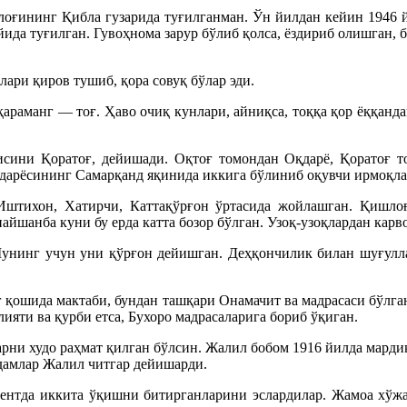
лоғининг Қибла гузарида туғилганман. Ўн йилдан кейин 1946 й
йида туғилган. Гувоҳнома зарур бўлиб қолса, ёздириб олишган, 
лари қиров тушиб, қора совуқ бўлар эди.
араманг — тоғ. Ҳаво очиқ кунлари, айниқса, тоққа қор ёққанд
сини Қоратоғ, дейишади. Оқтоғ томондан Оқдарё, Қоратоғ т
 дарёсининг Самарқанд яқинида иккига бўлиниб оқувчи ирмоқла
тихон, Хатирчи, Каттақўрғон ўртасида жойлашган. Қишлоғ
айшанба куни бу ерда катта бозор бўлган. Узоқ-узоқлардан карво
унинг учун уни қўрғон дейишган. Деҳқончилик билан шуғуллан
г қошида мактаби, бундан ташқари Онамачит ва мадрасаси бўлга
яти ва қурби етса, Бухоро мадрасаларига бориб ўқиган.
рни худо раҳмат қилган бўлсин. Жалил бобом 1916 йилда марди
одамлар Жалил читгар дейишарди.
нтда иккита ўқишни битирганларини эслардилар. Жамоа хўжал