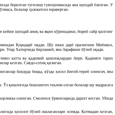
илда берилган туғилиш гувоҳномасида ана шундай ёзилган. У
бўлмаса, болалар ҳужжатсиз юраверган.
ан кейин шундай аниқ ва яқин кўринадики, бориб сайр қилгинг
омондан Қорадарё оқади. Шу икки дарё оралиғини Миёнкол,
ри. Улар Хатирчида бирлашиб, яна Зарафшон бўлиб оқади.
имиз катта ва қадимий қишлоқлардан бири. Қадимги тарих
нлар келган. Савдо-сотиқ қизиган.
ганлар баҳорда боққа, кўзда ҳосил йиғиб-териб олингач, яна
н. Ўз қишлоғида бошланғич таълим олган болалар шу мадрасага
корликка олинган. Смоленск ўрмонларида дарахт кесган. Уйида
игида ҳосилот бўлиб ишлаганлари эсимда. Қотмадан келган,