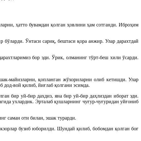
арни, ҳатто бувамдан қолган ҳовлини ҳам сотганди. Иброҳим
р бўларди. Ўнтаси сариқ, бештаси қора анжир. Улар дарахтдай
дарахтларимиз бор эди. Ўрик, олманинг тўрт-беш хили ўсарди.
ршак-майизларни, қопланган жўхориларни олиб кетишди. Улар
б дод-вой қилиб, йиғлаб қолгани эсимда.
ган бир уй-бир дахдиз, яна бир уй-бир даҳлиздан иборат эди.
 тагида ухлардик. Эрталаб қушларнинг чуғур-чуғуридан уйғониб
нг саман оти билан, эшак турарди.
окзорлар бузиб юборилди. Шундай қилиб, бобомдан қолган боғ