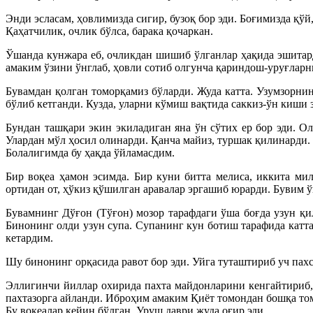
Энди эсласам, ҳовлимизда сигир, бузоқ бор эди. Боғимизда қўй,
Қаҳатчилик, очлик бўлса, барака қочаркан.
Ўшанда кунжара еб, очликдан шишиб ўлганлар ҳақида эшитар
амаким ўзини ўнглаб, ҳовли сотиб олгунча қариндош-уруғлар
Бувамдан қолган томорқамиз бўларди. Жуда катта. Узумзорнин
бўлиб кетганди. Кузда, уларни кўмиш вақтида саккиз-ўн киши з
Бундан ташқари экин экиладиган яна ўн сўтих ер бор эди. Ол
Улардан мўл ҳосил олинарди. Қанча майиз, туршак қилинарди.
Болалигимда бу ҳақда ўйламасдим.
Бир воқеа ҳамон эсимда. Бир куни битта мелиса, иккита ми
ортидан от, ҳўкиз қўшилган аравалар эргашиб юрарди. Бувим ў
Бувамнинг Дўғон (Тўғон) мозор тарафдаги ўша боғда узун қил
Бинонинг олди узун супа. Супанинг кун ботиш тарафида катта 
кетардим.
Шу бинонинг орқасида равот бор эди. Уйга туташтириб уч пахс
Эллигинчи йиллар охирида пахта майдонларини кенгайтириб, 
пахтазорга айланди. Иброҳим амаким Қиёт томондан бошқа то
Бу воқеалар кейин бўлган. Уруш даври жуда оғир эди.