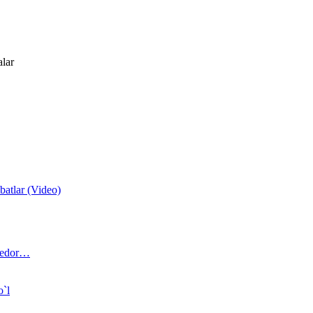
alar
atlar (Video)
 bedor…
o`l