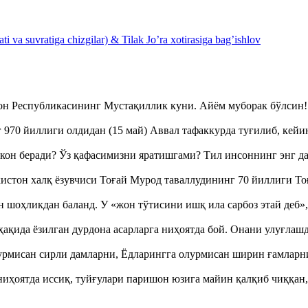
 va suvratiga chizgilar) & Tilak Jo’ra xotirasiga bag’ishlov
тон Республикасининг Мустақиллик куни. Айём муборак бўлси
970 йиллиги олдидан (15 май) Аввал тафаккурда туғилиб, кейи
кон беради? Ўз қафасимизни яратишгами? Тил инсоннинг энг д
истон халқ ёзувчиси Тоғай Мурод таваллудининг 70 йиллиги 
оҳликдан баланд. У «жон тўтисини ишқ ила сарбоз этай деб
ақида ёзилган дурдона асарларга ниҳоятда бой. Онани улуғла
урмисан сирли дамларни, Ёдларингга олурмисан ширин ғамларн
ҳоятда иссиқ, туйғулари паришон юзига майин қалқиб чиққан,