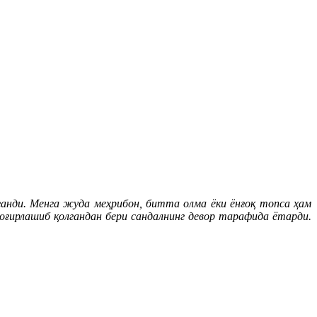
анди. Менга жуда меҳрибон, битта олма ёки ёнғоқ топса ҳам
и оғирлашиб қолгандан бери сандалнинг девор тарафида ётарди.