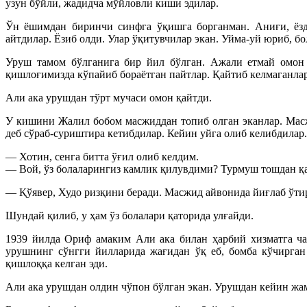
узун бўйли, жадидча мўйловли киши эдилар.
Ўн ёшимдан биринчи синфга ўқишга борганман. Аниғи, ёзда
айтдилар. Ёзиб олди. Улар ўқитувчилар экан. Уйма-уй юриб, бо
Уруш тамом бўлганига бир йил бўлган. Ажали етмай омон қ
қишлоғимизда кўпайиб бораётган пайтлар. Қайтиб келмаганлар,
Али ака урушдан тўрт мучаси омон қайтди.
У кишини Жалил бобом масжиддан топиб олган эканлар. Масж
деб сўраб-суриштира кетибдилар. Кейин уйга олиб келибдилар.
— Хотин, сенга битта ўғил олиб келдим.
— Вой, ўз болаларингиз камлик қилувдими? Турмуш тошдан қ
— Қўявер, Худо ризқини беради. Масжид айвонида йиғлаб ўтир
Шундай қилиб, у ҳам ўз болалари қаторида улғайди.
1939 йилда Ориф амаким Али ака билан ҳарбий хизматга ча
урушнинг сўнгги йилларида жағидан ўқ еб, бомба кўчирган
қишлоққа келган эди.
Али ака урушдан олдин чўпон бўлган экан. Урушдан кейин жам