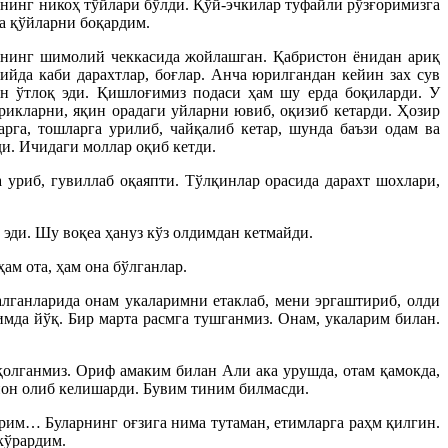
анинг никоҳ тўйлари бўлди. Қўй-эчкилар туфайли рўзғоримизга
а қўйларни боқардим.
нинг шимолий чеккасида жойлашган. Қабристон ёнидан ариқ
ийда каби дарахтлар, боғлар. Анча юрилгандан кейин зах сув
ан ўтлоқ эди. Қишлоғимиз подаси ҳам шу ерда боқиларди. У
прикларни, яқин орадаги уйларни ювиб, оқизиб кетарди. Ҳозир
рга, тошларга урилиб, чайқалиб кетар, шунда баъзи одам ва
ди. Ичидаги моллар оқиб кетди.
 уриб, гувиллаб оқаяпти. Тўлқинлар орасида дарахт шохлари,
эди. Шу воқеа ҳануз кўз олдимдан кетмайди.
ам ота, ҳам она бўлганлар.
лганларида онам укаларимни етаклаб, мени эргаштириб, олди
мда йўқ. Бир марта расмга тушганмиз. Онам, укаларим билан.
қолганмиз. Ориф амаким билан Али ака урушда, отам қамокда,
 нон олиб келишарди. Бувим тиним билмасди.
рим… Буларнинг оғзига нима тутаман, етимларга раҳм қилгин.
кўрардим.