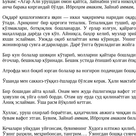
Бувам: «Агар Али урушдан омон қайтса, Зайнабни унга никоҳл
анча барака киргандай бўлди. Иброҳим амаким, Зайнаб аммам,
Оқдарё қишлоғимизга яқин — икки чақиримча наридан оқард
ўтади. Ариқнинг бир қирғоғи тепалик. Тепаликдан тушиб, ар
кўлмаклари, ботқоқлик бошланарди. У ерлар юлғун, қайрағ
маҳалларда дарёда сув кўп. Айниқса, баҳор келиб, музлар эр
яхши эслайман. Узокда оқиб келаётган кема кўринди. Унинг
жониворлар сувга ағдариларди. Дарё ўнгга буриладиган жойга 
Бир кун болалар шовқин кўтариб, молларни қайтара бошлади.
ёғочлар, бешиклар кўринади. Бешик устида ёпишиб қолган ёпқ
Атрофда мол боқиб юрган болалар ва ногирон подачидан бошқа
Ўшанда мен саккиз-тўққиз ёшларда бўлсам керак. Ҳали мактабг
Бир бошидан айта қолай. Онам мен жуда ёшлигимда вафот эт
ҳовузли оқ уйга олиб борди. Отам шу ерда суд қилинаётган 
Аниқ эслайман. Ўша расм йўқолиб кетган.
Хуллас, уруш охирлаб бораётган, қаҳатчилик авжига чиққан 
бувам вафот этган. Бувим, Зайнаб аммам, Иброҳим амаким бил
Кечалари уйқудан уйғонсам, бувимнинг Худога илтижо қилиб,
Ўзинг раҳмли, меҳрибонсан, тангрим…. Ўзингдан бошқа суянчи