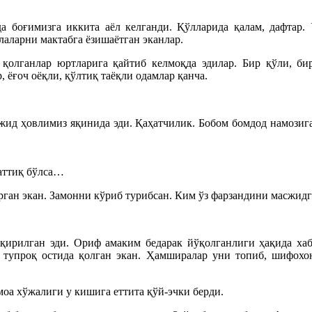
 боғимизга иккита аёл келганди. Қўлларида қалам, дафтар.
лаларни мактабга ёзишаётган эканлар.
олганлар юртларига қайтиб келмоқда эдилар. Бир қўли, бир
 ёғоч оёқли, қўлтиқ таёқли одамлар қанча.
ид ҳовлимиз яқинида эди. Қаҳатчилик. Бобом бомдод намозига 
аттиқ бўлса…
ган экан. Замонни кўриб турибсан. Ким ўз фарзандини масжидг
қирилган эди. Ориф амаким бедарак йўқолганлиги ҳақида хаб
 тупроқ остида қолган экан. Ҳамширалар уни топиб, шифохо
оа хўжалиги у кишига еттита қўй-эчки берди.