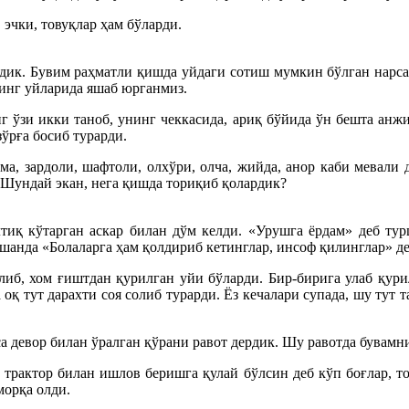
 эчки, товуқлар ҳам бўларди.
дик. Бувим раҳматли қишда уйдаги сотиш мумкин бўлган нарсал
нинг уйларида яшаб юрганмиз.
г ўзи икки таноб, унинг чеккасида, ариқ бўйида ўн бешта анжи
ўрға босиб турарди.
ма, зардоли, шафтоли, олхўри, олча, жийда, анор каби мевали 
 Шундай экан, нега қишда ториқиб қолардик?
лтиқ кўтарган аскар билан дўм келди. «Урушга ёрдам» деб ту
шанда «Болаларга ҳам қолдириб кетинглар, инсоф қилинглар» де
иб, хом ғиштдан қурилган уйи бўларди. Бир-бирига улаб қурил
оқ тут дарахти соя солиб турарди. Ёз кечалари супада, шу тут
а девор билан ўралган қўрани равот дердик. Шу равотда бувамни
трактор билан ишлов беришга қулай бўлсин деб кўп боғлар, т
морқа олди.