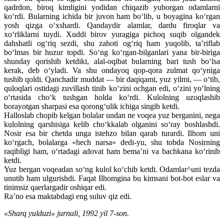
qadrdon, biroq kimligini yodidan chiqazib yuborgan odamlarni
ko‘rdi. Bularning ichida bir juvon ham bo‘lib, u boyagina ko‘rgan
yosh qizga o‘xshardi. Qandaydir alamlar, dardu firoqlar va
xo‘rliklarni tuydi. Xuddi birov yuragiga pichoq suqib olgandek
dahshatli og‘riq sezdi, shu zahoti og‘riq ham yuqolib, ta’riflab
bo‘lmas bir huzur topdi. So‘ng ko‘rgan-bilganlari yana bir-biriga
shunday qorishib ketdiki, alal-oqibat bularning bari tush bo‘lsa
kerak, deb o‘yladi. Va shu ondayoq qop-qora zulmat qo‘yniga
tushib qoldi. Qanchadir muddat — bir daqiqami, yuz yilmi, — o‘tib,
quloqlari ostidagi zuvillash tinib ko‘zini ochgan edi, o‘zini yo‘lning
o‘rtasida cho‘k tushgan holda ko‘rdi. Kulolning uzoqlashib
borayotgan sharpasi esa qorong‘ulik ichiga singib ketdi.
Halloslab chopib kelgan bolalar undan ne voqea yuz berganini, nega
kulolning qarshisiga kelib cho‘kkalab olganini so‘ray boshlashdi.
Nosir esa bir chetda unga istehzo bilan qarab turardi. Ilhom uni
ko‘rgach, bolalarga «hech narsa» dedi-yu, shu tobda Nosirning
raqibligi ham, o‘rtadagi adovat ham bema’ni va bachkana ko‘rinib
ketdi.
Yuz bergan voqeadan so‘ng kulol ko‘chib ketdi. Odamlar^uni tezda
unutib ham ulgurishdi. Faqat Ilhomgina bu kimsani bot-bot eslar va
tinimsiz qaerlargadir oshiqar edi.
Ra’no esa maktabdagi eng suluv qiz edi.
«Sharq yulduzi» jurnali, 1992 yil 7-son.