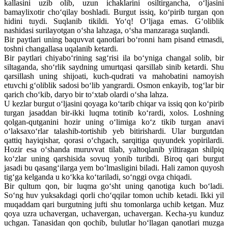
kallasini uzib olib, uzun ichaklarini osiltirgancha, o‘ljasini
bamaylixotir cho‘qilay boshladi. Burgut issiq, ko‘pirib turgan qon
hidini tuydi. Suqlanib tikildi. Yo‘q! O‘ljaga emas. G‘oliblik
nashidasi surilayotgan o‘sha lahzaga, o‘sha manzaraga suqlandi.
Bir paytlari uning baquvvat qanotlari bo‘ronni ham pisand etmasdi,
toshni changallasa uqalanib ketardi.
Bir paytlari chiyabo‘rining sag‘risi ila bo‘yniga changal solib, bir
siltaganda, sho‘rlik saydning umurtqasi qarsillab sinib ketardi. Shu
qarsillash uning shijoati, kuch-qudrati va mahobatini namoyish
etuvchi g‘oliblik sadosi bo‘lib yangrardi. Osmon enkayib, tog‘lar bir
qarich cho‘kib, daryo bir to‘xtab olardi o‘sha lahza.
U kezlar burgut o‘ljasini qoyaga ko‘tarib chiqar va issiq qon ko‘pirib
turgan jasaddan bir-ikki luqma totinib ko‘rardi, xolos. Loshning
qolgan-qutganini hozir uning o‘limiga ko‘z tikib turgan anavi
o‘laksaxo‘rlar talashib-tortishib yeb bitirishardi. Ular burgutdan
qattiq hayiqishar, qorasi o‘chgach, sarqitiga quyundek yopirilardi.
Hozir esa o‘shanda muruvvat tilab, yaltoqlanib yiltiragan shilpiq
ko‘zlar uning qarshisida sovuq yonib turibdi. Biroq qari burgut
jasadi bu qasang‘ilarga yem bo‘lmasligini biladi. Hali zamon quyosh
tig‘ga kelganda u ko‘kka ko‘tariladi, so‘nggi ovga chiqadi.
Bir qultum qon, bir luqma go‘sht uning qanotiga kuch bo‘ladi.
So‘ng huv yuksakdagi qorli cho‘qqilar tomon uchib ketadi. Ikki yil
muqaddam qari burgutning jufti shu tomonlarga uchib ketgan. Muz
qoya uzra uchavergan, uchavergan, uchavergan. Kecha-yu kunduz
uchgan. Tanasidan qon qochib, bulutlar ho‘llagan qanotlari muzga