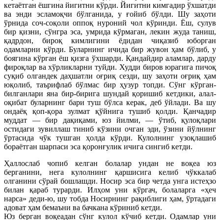
кетаётган ёшгина йигитни кўрди. Йигитни кимгадир ўхшатди
ва энди эсламоқчи бўлганида, у ғойиб бўлди. Шу заҳоти
ўрнида соч-соқоли оппоқ нуроний чол кўринди. Ёш, сулув
бир қизни, сўнгра эса, умрида кўрмаган, лекин жуда таниш,
қадрдон, бироқ кимлигини ёдидан чиқазиб юборган
одамларни кўрди. Буларнинг ичида бир жувон ҳам бўлиб, у
боягина кўрган ёш қизга ўхшарди. Қандайдир аламлар, дарду
фироқлар ва хўрликларни туйди. Худди биров юрагига пичоқ
суқиб олгандек даҳшатли оғриқ сезди, шу заҳоти оғриқ ҳам
юқолиб, таърифлаб бўлмас бир ҳузур топди. Сўнг кўрган-
билганлари яна бир-бирига шундай қоришиб кетдики, алал-
оқибат буларнинг бари туш бўлса керак, деб ўйлади. Ва шу
ондаёқ қоп-қора зулмат қўйнига тушиб қолди. Қанчадир
муддат — бир дақиқами, юз йилми, — ўтиб, қулоқлари
остидаги зувиллаш тиниб кўзини очган эди, ўзини йўлнинг
ўртасида чўк тушган ҳолда кўрди. Кулолнинг узоқлашиб
бораётган шарпаси эса қоронғулик ичига сингиб кетди.
Ҳаллослаб чопиб келган болалар ундан не воқеа юз
берганини, нега кулолнинг қаршисига келиб чўккалаб
олганини сўрай бошлашди. Носир эса бир четда унга истеҳзо
билан қараб турарди. Илҳом уни кўргач, болаларга «ҳеч
нарса» деди-ю, шу тобда Носирнинг рақиблиги ҳам, ўртадаги
адоват ҳам бемаъни ва бачкана кўриниб кетди.
Юз берган воқеадан сўнг кулол кўчиб кетди. Одамлар уни