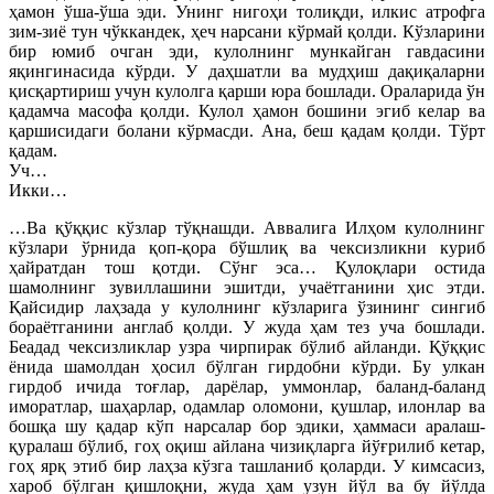
ҳамон ўша-ўша эди. Унинг нигоҳи толиқди, илкис атрофга
зим-зиё тун чўккандек, ҳеч нарсани кўрмай қолди. Кўзларини
бир юмиб очган эди, кулолнинг мункайган гавдасини
яқингинасида кўрди. У даҳшатли ва мудҳиш дақиқаларни
қисқартириш учун кулолга қарши юра бошлади. Ораларида ўн
қадамча масофа қолди. Кулол ҳамон бошини эгиб келар ва
қаршисидаги болани кўрмасди. Ана, беш қадам қолди. Тўрт
қадам.
Уч…
Икки…
…Ва қўққис кўзлар тўқнашди. Аввалига Илҳом кулолнинг
кўзлари ўрнида қоп-қора бўшлиқ ва чексизликни куриб
ҳайратдан тош қотди. Сўнг эса… Қулоқлари остида
шамолнинг зувиллашини эшитди, учаётганини ҳис этди.
Қайсидир лаҳзада у кулолнинг кўзларига ўзининг сингиб
бораётганини англаб қолди. У жуда ҳам тез уча бошлади.
Беадад чексизликлар узра чирпирак бўлиб айланди. Қўққис
ёнида шамолдан ҳосил бўлган гирдобни кўрди. Бу улкан
гирдоб ичида тоғлар, дарёлар, уммонлар, баланд-баланд
иморатлар, шаҳарлар, одамлар оломони, қушлар, илонлар ва
бошқа шу қадар кўп нарсалар бор эдики, ҳаммаси аралаш-
қуралаш бўлиб, гоҳ оқиш айлана чизиқларга йўғрилиб кетар,
гоҳ ярқ этиб бир лаҳза кўзга ташланиб қоларди. У кимсасиз,
хароб бўлган қишлоқни, жуда ҳам узун йўл ва бу йўлда