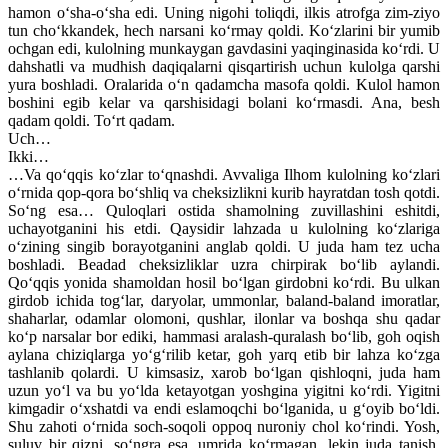
hamon o‘sha-o‘sha edi. Uning nigohi toliqdi, ilkis atrofga zim-ziyo
tun cho‘kkandek, hech narsani ko‘rmay qoldi. Ko‘zlarini bir yumib
ochgan edi, kulolning munkaygan gavdasini yaqinginasida ko‘rdi. U
dahshatli va mudhish daqiqalarni qisqartirish uchun kulolga qarshi
yura boshladi. Oralarida o‘n qadamcha masofa qoldi. Kulol hamon
boshini egib kelar va qarshisidagi bolani ko‘rmasdi. Ana, besh
qadam qoldi. To‘rt qadam.
Uch…
Ikki…
…Va qo‘qqis ko‘zlar to‘qnashdi. Avvaliga Ilhom kulolning ko‘zlari
o‘rnida qop-qora bo‘shliq va cheksizlikni kurib hayratdan tosh qotdi.
So‘ng esa… Quloqlari ostida shamolning zuvillashini eshitdi,
uchayotganini his etdi. Qaysidir lahzada u kulolning ko‘zlariga
o‘zining singib borayotganini anglab qoldi. U juda ham tez ucha
boshladi. Beadad cheksizliklar uzra chirpirak bo‘lib aylandi.
Qo‘qqis yonida shamoldan hosil bo‘lgan girdobni ko‘rdi. Bu ulkan
girdob ichida tog‘lar, daryolar, ummonlar, baland-baland imoratlar,
shaharlar, odamlar olomoni, qushlar, ilonlar va boshqa shu qadar
ko‘p narsalar bor ediki, hammasi aralash-quralash bo‘lib, goh oqish
aylana chiziqlarga yo‘g‘rilib ketar, goh yarq etib bir lahza ko‘zga
tashlanib qolardi. U kimsasiz, xarob bo‘lgan qishloqni, juda ham
uzun yo‘l va bu yo‘lda ketayotgan yoshgina yigitni ko‘rdi. Yigitni
kimgadir o‘xshatdi va endi eslamoqchi bo‘lganida, u g‘oyib bo‘ldi.
Shu zahoti o‘rnida soch-soqoli oppoq nuroniy chol ko‘rindi. Yosh,
suluv bir qizni, so‘ngra esa, umrida ko‘rmagan, lekin juda tanish,