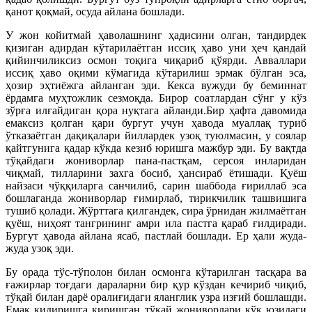
қанот қоқмай, осуда айлана бошлади.
У жон койитмай ҳаволашнинг ҳадисини олган, тандирдек
қизиган адирдан кўтарилаётган иссиқ ҳаво уни ҳеч қандай
қийинчиликсиз осмон тоқига чиқариб қўярди. Авваллари
иссиқ ҳаво оқими кўмагида кўтарилиш эрмак бўлган эса,
ҳозир эҳтиёжга айланган эди. Кекса вужуди бу беминнат
ёрдамга муҳтожлик сезмоқда. Бирор соатлардан сўнг у кўз
зўрға илғайдиган қора нуқтага айланди.Бир ҳафта давомида
емаксиз қолган қари бургут учун ҳавода муаллақ туриб
ўтказаётган дақиқалари йиллардек узоқ туюлмасин, у соялар
қайтгунига қадар кўкда кезиб юришга мажбур эди. Бу вақтда
тўқайдаги жониворлар пана-пастқам, серсоя инларидан
чиқмай, тилларини захга босиб, ҳансираб ётишади. Қуёш
найзаси чўққиларга санчилиб, сарин шаббода ғириллаб эса
бошлаганда жониворлар ғимирлаб, тирикчилик ташвишига
тушиб қолади. Жўрттага қилгандек, сира ўрнидан жилмаётган
қуёш, ниҳоят тангрининг амри ила пастга қараб ғилдиради.
Бургут ҳавода айлана ясаб, пастлай бошлади. Ер ҳали жуда-
жуда узоқ эди.
Бу орада тўс-тўполон билан осмонга кўтарилган тасқара ва
ғажирлар тоғдаги дараларни бир қур кўздан кечириб чиқиб,
тўқай билан дарё оралиғидаги яланглик узра изғий бошлашди.
Емак қидиришга киришган тўқай жониворлари кўк юзидаги