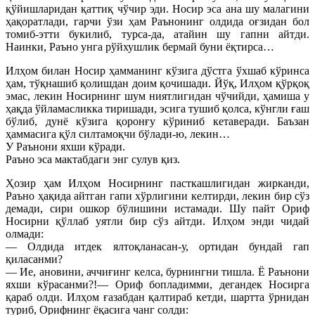
қўйишларидан қаттиқ чўчир эди. Носир эса ана шу малагини
ҳақоратлади, гарчи ўзи ҳам Раънонинг олдида оғзидан бол
томиб-этти букилиб, турса-да, атайин шу гапни айтди.
Наинки, Раъно унга рўйхушлик бермай буни ёқтирса…
Илҳом билан Носир ҳамманинг кўзига дўстга ўхшаб кўринса
ҳам, тўқнашиб қолишдан доим қочишади. Йўқ, Илҳом қўрқоқ
эмас, лекин Носирнинг шум ниятлигидан чўчийди, ҳамиша у
ҳақда ўйламасликка тиришади, эсига тушиб қолса, кўнгли ғаш
бўлиб, дунё кўзига қоронғу кўриниб кетаверади. Баъзан
ҳаммасига қўл силтамоқчи бўлади-ю, лекин…
У Раънони яхши кўради.
Раъно эса мактабдаги энг сулув қиз.
Ҳозир ҳам Илҳом Носирнинг пасткашлигидан жирканди,
Раъно ҳақида айтган гапи хўрлигини келтирди, лекин бир сўз
демади, сири ошкор бўлишини истамади. Шу пайт Ориф
Носирни қўллаб уятли бир сўз айтди. Илҳом энди чидай
олмади:
— Олдида итдек ялтоқланасан-у, ортидан бундай гап
қиласанми?
— Ие, ановини, аччиғинг келса, бурнингни тишла. Ё Раънони
яхши кўрасанми?!— Ориф бопладимми, дегандек Носирга
қараб олди. Илҳом ғазабдан қалтираб кетди, шартта ўрнидан
туриб, Орифнинг ёқасига чанг солди: