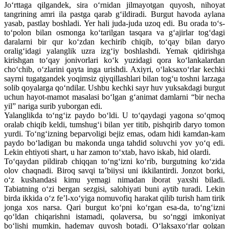
Jo‘rttaga qilgandek, sira o‘rnidan jilmayotgan quyosh, nihoyat
tangrining amri ila pastga qarab g‘ildiradi. Burgut havoda aylana
yasab, pastlay boshladi. Yer hali juda-juda uzoq edi. Bu orada to‘s-
to‘polon bilan osmonga ko‘tarilgan tasqara va g‘ajirlar tog‘dagi
daralarni bir qur ko‘zdan kechirib chiqib, to‘qay bilan daryo
oralig‘idagi yalanglik uzra izg‘iy boshlashdi. Yemak qidirishga
kirishgan to‘qay jonivorlari ko‘k yuzidagi qora ko‘lankalardan
cho‘chib, o‘zlarini qayta inga urishdi. Axiyri, o‘laksaxo‘rlar kechki
sayrni tugatgandek yoqimsiz qiyqillashlari bilan tog‘u toshni larzaga
solib qoyalarga qo‘ndilar. Ushbu kechki sayr huv yuksakdagi burgut
uchun hayot-mamot masalasi bo‘lgan g‘animat damlarni “bir necha
yil” nariga surib yuborgan edi.
Yalanglikda to‘ng‘iz paydo bo‘ldi. U to‘qaydagi yagona so‘qmoq
oralab chiqib keldi, tumshug‘i bilan yer titib, pishqirib daryo tomon
yurdi. To‘ng‘izning beparvoligi bejiz emas, odam hidi kamdan-kam
paydo bo‘ladigan bu makonda unga tahdid soluvchi yov yo‘q edi.
Lekin ehtiyoti shart, u har zamon to‘xtab, havo iskab, hid olardi.
To‘qaydan pildirab chiqqan to‘ng‘izni ko‘rib, burgutning ko‘zida
olov chaqnadi. Biroq savqi ta’biiysi uni ikkilantirdi. Jonzot borki,
o‘z kushandasi kimu yemagi nimadan iborat yaxshi biladi.
Tabiatning o‘zi bergan sezgisi, salohiyati buni aytib turadi. Lekin
birda ikkida o‘z fe’l-xo‘yiga nomuvofiq harakat qilib turish ham tirik
jonga xos narsa. Qari burgut ko‘pni ko‘rgan esa-da, to‘ng‘izni
qo‘ldan chiqarishni istamadi, qolaversa, bu so‘nggi imkoniyat
bo‘lishi mumkin, hademay quyosh botadi. O‘laksaxo‘rlar qolgan