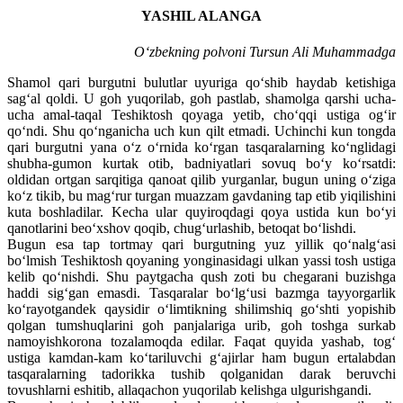
YASHIL ALANGA
O‘zbekning polvoni Tursun Ali Muhammadga
Shamol qari burgutni bulutlar uyuriga qo‘shib haydab ketishiga
sag‘al qoldi. U goh yuqorilab, goh pastlab, shamolga qarshi ucha-
ucha amal-taqal Teshiktosh qoyaga yetib, cho‘qqi ustiga og‘ir
qo‘ndi. Shu qo‘nganicha uch kun qilt etmadi. Uchinchi kun tongda
qari burgutni yana o‘z o‘rnida ko‘rgan tasqaralarning ko‘nglidagi
shubha-gumon kurtak otib, badniyatlari sovuq bo‘y ko‘rsatdi:
oldidan ortgan sarqitiga qanoat qilib yurganlar, bugun uning o‘ziga
ko‘z tikib, bu mag‘rur turgan muazzam gavdaning tap etib yiqilishini
kuta boshladilar. Kecha ular quyiroqdagi qoya ustida kun bo‘yi
qanotlarini beo‘xshov qoqib, chug‘urlashib, betoqat bo‘lishdi.
Bugun esa tap tortmay qari burgutning yuz yillik qo‘nalg‘asi
bo‘lmish Teshiktosh qoyaning yonginasidagi ulkan yassi tosh ustiga
kelib qo‘nishdi. Shu paytgacha qush zoti bu chegarani buzishga
haddi sig‘gan emasdi. Tasqaralar bo‘lg‘usi bazmga tayyorgarlik
ko‘rayotgandek qaysidir o‘limtikning shilimshiq go‘shti yopishib
qolgan tumshuqlarini goh panjalariga urib, goh toshga surkab
namoyishkorona tozalamoqda edilar. Faqat quyida yashab, tog‘
ustiga kamdan-kam ko‘tariluvchi g‘ajirlar ham bugun ertalabdan
tasqaralarning tadorikka tushib qolganidan darak beruvchi
tovushlarni eshitib, allaqachon yuqorilab kelishga ulgurishgandi.