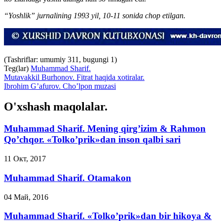
“Yoshlik” jurnalining 1993 yil, 10-11 sonida chop etilgan.
(Tashriflar: umumiy 311, bugungi 1)
Teg(lar)
Muhammad Sharif.
Mutavakkil Burhonov. Fitrat haqida xotiralar.
Ibrohim G’afurov. Cho’lpon muzasi
O'xshash maqolalar.
Muhammad Sharif. Mening qirg’izim & Rahmon
Qo’chqor. «Tolko’prik»dan inson qalbi sari
11 Окт, 2017
Muhammad Sharif. Otamakon
04 Май, 2016
Muhammad Sharif. «Tolko’prik»dan bir hikoya &