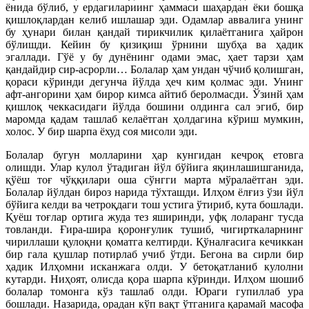
ёнида бўлиб, у ердагилариинг ҳаммаси шаҳардан ёки бошқа
қишлоқлардан келиб ишлашар эди. Одамлар аввалига унинг
бу ҳунари билан қандай тирикчилик қилаётганига ҳайрон
бўлишди. Кейин бу қизиқиш ўрнини шубҳа ва ҳадик
эгаллади. Гўё у бу дунёнинг одами эмас, ҳает тарзи ҳам
қандайдир сир-асрорли… Болалар ҳам ундан чўчиб қолишган,
қораси кўринди дегунча йўлда ҳеч ким қолмас эди. Унинг
афт-ангорини ҳам бирор кимса айтиб беролмасди. Ўзинй ҳам
қишлоқ чеккасидаги йўлда бошини олдинга сал эгиб, бир
маромда қадам ташлаб келаётган ҳолдагина кўриш мумкин,
холос. У бир шарпа ёхуд соя мисоли эди.
Болалар бугун молларини ҳар кунгидан кечроқ етовга
олишди. Улар кулол ўтадиган йўл бўйига яқинлашишганида,
қўёш тоғ чўққилари оша сўнгги марта мўралаётган эди.
Болалар йўлдан бироз нарида тўхташди. Илҳом ёлғиз ўзи йўл
бўйига келди ва четроқдаги тош устига ўтириб, кута бошлади.
Қуёш тоғлар ортига жуда тез яширинди, уфқ лоларанг тусда
товланди. Ғира-шира қоронғулик тушиб, чигирткаларнинг
чириллаши қулоқни қоматга келтирди. Қўналғасига кечиккан
бир гала қушлар потирлаб учиб ўтди. Бегона ва сирли бир
ҳадик Илҳомни исканжага олди. У бетоқатланиб кулолни
кутарди. Ниҳоят, олисда қора шарпа кўринди. Илҳом шошиб
болалар томонга кўз ташлаб олди. Юраги гупиллаб ура
бошлади. Назарида, орадан кўп вақт ўтганига қарамай масофа