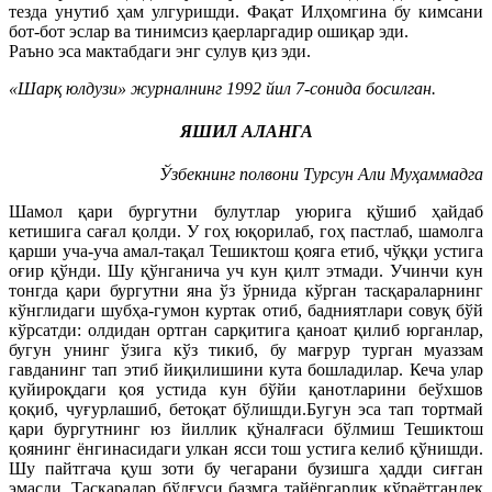
тезда унутиб ҳам улгуришди. Фақат Илҳомгина бу кимсани
бот-бот эслар ва тинимсиз қаерларгадир ошиқар эди.
Раъно эса мактабдаги энг сулув қиз эди.
«Шарқ юлдузи» журналнинг 1992 йил 7-сонида босилган.
ЯШИЛ АЛАНГА
Ўзбекнинг полвони Турсун Али Муҳаммадга
Шамол қари бургутни булутлар уюрига қўшиб ҳайдаб
кетишига сағал қолди. У гоҳ юқорилаб, гоҳ пастлаб, шамолга
қарши уча-уча амал-тақал Тешиктош қояга етиб, чўққи устига
оғир қўнди. Шу қўнганича уч кун қилт этмади. Учинчи кун
тонгда қари бургутни яна ўз ўрнида кўрган тасқараларнинг
кўнглидаги шубҳа-гумон куртак отиб, бадниятлари совуқ бўй
кўрсатди: олдидан ортган сарқитига қаноат қилиб юрганлар,
бугун унинг ўзига кўз тикиб, бу мағрур турган муаззам
гавданинг тап этиб йиқилишини кута бошладилар. Кеча улар
қуйироқдаги қоя устида кун бўйи қанотларини беўхшов
қоқиб, чуғурлашиб, бетоқат бўлишди.Бугун эса тап тортмай
қари бургутнинг юз йиллик қўналғаси бўлмиш Тешиктош
қоянинг ёнгинасидаги улкан ясси тош устига келиб қўнишди.
Шу пайтгача қуш зоти бу чегарани бузишга ҳадди сиғган
эмасди. Тасқаралар бўлғуси базмга тайёргарлик кўраётгандек