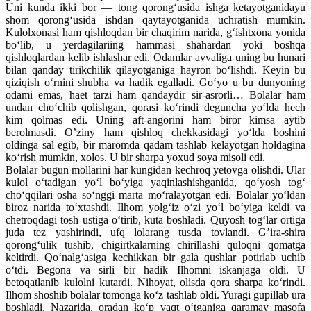
Uni kunda ikki bor — tong qorong‘usida ishga ketayotganidayu
shom qorong‘usida ishdan qaytayotganida uchratish mumkin.
Kulolxonasi ham qishloqdan bir chaqirim narida, g‘ishtxona yonida
bo‘lib, u yerdagilariing hammasi shahardan yoki boshqa
qishloqlardan kelib ishlashar edi. Odamlar avvaliga uning bu hunari
bilan qanday tirikchilik qilayotganiga hayron bo‘lishdi. Keyin bu
qiziqish o‘rnini shubha va hadik egalladi. Go‘yo u bu dunyoning
odami emas, haet tarzi ham qandaydir sir-asrorli… Bolalar ham
undan cho‘chib qolishgan, qorasi ko‘rindi deguncha yo‘lda hech
kim qolmas edi. Uning aft-angorini ham biror kimsa aytib
berolmasdi. O’ziny ham qishloq chekkasidagi yo‘lda boshini
oldinga sal egib, bir maromda qadam tashlab kelayotgan holdagina
ko‘rish mumkin, xolos. U bir sharpa yoxud soya misoli edi.
Bolalar bugun mollarini har kungidan kechroq yetovga olishdi. Ular
kulol o‘tadigan yo‘l bo‘yiga yaqinlashishganida, qo‘yosh tog‘
cho‘qqilari osha so‘nggi marta mo‘ralayotgan edi. Bolalar yo‘ldan
biroz narida to‘xtashdi. Ilhom yolg‘iz o‘zi yo‘l bo‘yiga keldi va
chetroqdagi tosh ustiga o‘tirib, kuta boshladi. Quyosh tog‘lar ortiga
juda tez yashirindi, ufq lolarang tusda tovlandi. G’ira-shira
qorong‘ulik tushib, chigirtkalarning chirillashi quloqni qomatga
keltirdi. Qo‘nalg‘asiga kechikkan bir gala qushlar potirlab uchib
o‘tdi. Begona va sirli bir hadik Ilhomni iskanjaga oldi. U
betoqatlanib kulolni kutardi. Nihoyat, olisda qora sharpa ko‘rindi.
Ilhom shoshib bolalar tomonga ko‘z tashlab oldi. Yuragi gupillab ura
boshladi. Nazarida, oradan ko‘p vaqt o‘tganiga qaramay masofa