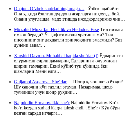
Onajon. O’zbek shoirlarining onaga…
Ўзбек адабиёти
Она ҳақида ёзилган дурдона асарларга ниҳоятда бой.
Онани улуғлашда, мадҳ этишда ижодкорларимиз чин…
Mirzohid Muzaffar. Hechlik va Hellados. Esse
Тил нимага
имкон беради? Ўз қафасимизни яратишгами? Тил
инсоннинг энг даҳшатли эринчоқлиги эмасмиди? Биз
дунёни аввал…
Xurshid Davron. Muhabbat haqida she’rlar (I)
Ёдларингга
олурмисан сирли дамларни, Ёдларингга олурмисан
ширин ғамларни, Ёқиб қўйиб тун қўйнида ёки
шамларни Мени ёдга…
Guljamol Asqarova. She’rlar.
Шоир қачон шеър ёзади?
Шу саволни кўп таҳлил этаман. Назаримда, шеър
туғилиши учун шоир руҳини…
Najmiddin Ermatov. Ikki she’r
Najmiddin Ermatov. Ko‘k
bo‘ri kezgan sarhad itlarga talosh endi... She’r / Кўк бўри
кезган сарҳад итларга…