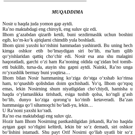
MUQADDIMA
Nosir u haqda juda yomon gap aytdi.
Ra’no maktabdagi eng chiroyli, eng suluv qiz edi.
Ilhom g‘azabdan qizarib ketdi, buni sezdirmaslik uchun boshini
egib, ko‘m-ko‘k ajriqlarni chimdib yula boshladi.
Ilhom qizni yaxshi ko‘rishini hammadan yashirardi. Bu uning hech
kimga oshkor etib bo‘lmaydigan siri bo‘lib, ma’lum qilib
qo‘yishlaridan qattiq cho‘chir edi. Nosir esa ana shu malagini
haqoratladi, garchi o‘zi ham Ra’noning oldida og‘zidan bol tomib-
etti bukilib, tursa-da, atayin shu gapni aytdi. Nainki, Ra’no unga
ro‘yxushlik bermay buni yoqtirsa…
Ilhom bilan Nosir hammaning ko‘ziga do‘stga o‘xshab ko‘rinsa
ham, to‘qnashib qolishdan doim qochishadi. Yo‘q, Ilhom qo‘rqoq
emas, lekin Nosirning shum niyatligidan cho‘chiydi, hamisha u
haqda o‘ylamaslikka tirishadi, esiga tushib qolsa, ko‘ngli g‘ash
bo‘lib, dunyo ko‘ziga qorong‘u ko‘rinib ketaveradi. Ba’zan
hammasiga qo‘l siltamoqchi bo‘ladi-yu, lekin…
U Ra’noni yaxshi ko‘radi.
Ra’no esa maktabdagi eng suluv qiz.
Hozir ham Ilhom Nosirning pastkashligidan jirkandi, Ra’no haqida
aytgan gapi xo‘rligini keltirdi, lekin bir so‘z demadi, siri oshkor
bo‘lishini istamadi. Shu payt Orif Nosirni qo‘llab uyatli bir so‘z