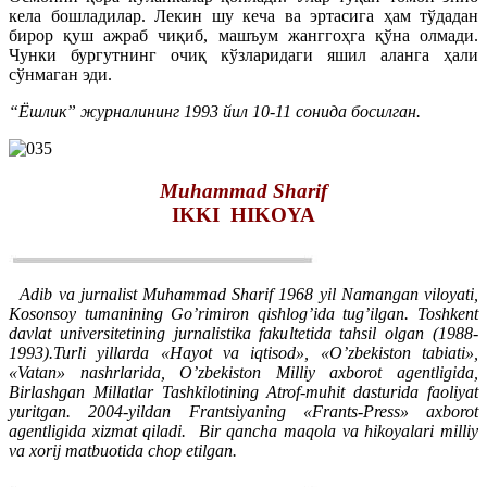
кела бошладилар. Лекин шу кеча ва эртасига ҳам тўдадан
бирор қуш ажраб чиқиб, машъум жанггоҳга қўна олмади.
Чунки бургутнинг очиқ кўзларидаги яшил аланга ҳали
сўнмаган эди.
“Ёшлик” журналининг 1993 йил 10-11 сонида босилган.
Muhammad Sharif
IKKI HIKOYA
Adib va jurnalist Muhammad Sharif 1968 yil Namangan viloyati,
Kosonsoy tumanining Go’rimiron qishlog’ida tug’ilgan. Toshkent
davlat universitetining jurnalistika fakultetida tahsil olgan (1988-
1993).Turli yillarda «Hayot va iqtisod», «O’zbekiston tabiati»,
«Vatan» nashrlarida, O’zbekiston Milliy axborot agentligida,
Birlashgan Millatlar Tashkilotining Atrof-muhit dasturida faoliyat
yuritgan. 2004-yildan Frantsiyaning «Frants-Press» axborot
agentligida xizmat qiladi.
Bir qancha maqola va hikoyalari milliy
va xorij matbuotida chop etilgan.