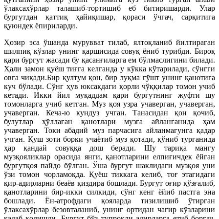
ўлаксахўрлар талашиб-тортишиб еб битиришарди. Улар
бургутдан қаттиқ ҳайиқишар, қораси ўчгач, сарқитига
қуюндек ёпириларди.
Ҳозир эса ўшанда мурувват тилаб, ялтоқланиб йилтираган
шилпиқ кўзлар унинг қаршисида совуқ ёниб турибди. Бироқ
қари бургут жасади бу қасанғиларга ем бўлмаслигини билади.
Ҳали замон қуёш тиғга келганда у кўкка кўтарилади, сўнгги
овга чиқади.Бир қултум қон, бир луқма гўшт унинг қанотига
куч бўлади. Сўнг ҳув юксакдаги қорли чўққилар томон учиб
кетади. Икки йил муқаддам қари бургутнинг жуфти шу
томонларга учиб кетган. Муз қоя узра учаверган, учаверган,
учаверган. Кеча-ю кундуз учган. Танасидан қон қочиб,
булутлар ҳўллаган қанотлари музга айланганида ҳам
учаверган. Токи абадий муз парчасига айланмагунга қадар
учган. Қуш зоти борки учаётиб муз қотади, қўниб турганида
ҳар қандай совуққа дош беради. Шу тариқа мангу
музқояликлар орасида янги, қанотларини елпиғичдек ёйган
бургутқоя пайдо бўлган. Ўша бургут шаклидаги музқоя уни
ўзи томон чорламоқда. Қуёш тиккага келиб, тоғ этагидаги
қир-адирларни беаёв қиздира бошлади. Бургут оғир қўзғалиб,
қанотларини бир-икки силкиди, сўнг кенг ёйиб пастга эна
бошлади. Ён-атрофдаги қояларда тизилишиб ўтирган
ўлаксахўрлар безовталаниб, унинг ортидан чағир кўзларини
қадаб қолишди. Бургут бўз тупроқли адирларга етиб боргач,