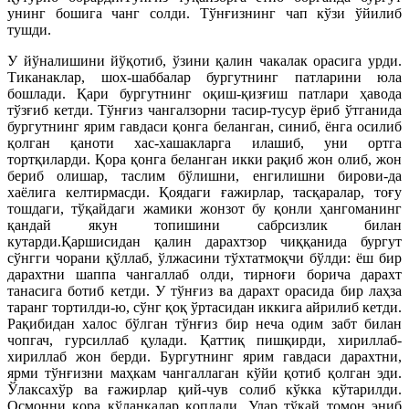
унинг бошига чанг солди. Тўнғизнинг чап кўзи ўйилиб
тушди.
У йўналишини йўқотиб, ўзини қалин чакалак орасига урди.
Тиканаклар, шох-шаббалар бургутнинг патларини юла
бошлади. Қари бургутнинг оқиш-қизғиш патлари ҳавода
тўзғиб кетди. Тўнғиз чангалзорни тасир-тусур ёриб ўтганида
бургутнинг ярим гавдаси қонга беланган, синиб, ёнга осилиб
қолган қаноти хас-хашакларга илашиб, уни ортга
тортқиларди. Қора қонга беланган икки рақиб жон олиб, жон
бериб олишар, таслим бўлишни, енгилишни бирови-да
хаёлига келтирмасди. Қоядаги ғажирлар, тасқаралар, тоғу
тошдаги, тўқайдаги жамики жонзот бу қонли ҳангоманинг
қандай якун топишини сабрсизлик билан
кутарди.Қаршисидан қалин дарахтзор чиққанида бургут
сўнгги чорани қўллаб, ўлжасини тўхтатмоқчи бўлди: ёш бир
дарахтни шаппа чангаллаб олди, тирноғи борича дарахт
танасига ботиб кетди. У тўнғиз ва дарахт орасида бир лаҳза
таранг тортилди-ю, сўнг қоқ ўртасидан иккига айрилиб кетди.
Рақибидан халос бўлган тўнғиз бир неча одим забт билан
чопгач, гурсиллаб қулади. Қаттиқ пишқирди, хириллаб-
хириллаб жон берди. Бургутнинг ярим гавдаси дарахтни,
ярми тўнғизни маҳкам чангаллаган кўйи қотиб қолган эди.
Ўлаксахўр ва ғажирлар қий-чув солиб кўкка кўтарилди.
Осмонни қора кўланкалар қоплади. Улар тўқай томон эниб