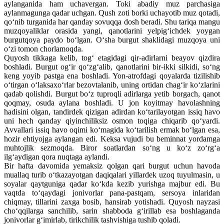
aylanganida ham uchavergan. Toki abadiy muz parchasiga
aylanmagunga qadar uchgan. Qush zoti borki uchayotib muz qotadi,
qo‘nib turganida har qanday sovuqqa dosh beradi. Shu tariqa mangu
muzqoyaliklar orasida yangi, qanotlarini yelpig‘ichdek yoygan
burgutqoya paydo bo‘lgan. O‘sha burgut shaklidagi muzqoya uni
o‘zi tomon chorlamoqda.
Quyosh tikkaga kelib, tog‘ etagidagi qir-adirlarni beayov qizdira
boshladi. Burgut og‘ir qo‘zg‘alib, qanotlarini bir-ikki silkidi, so‘ng
keng yoyib pastga ena boshladi. Yon-atrofdagi qoyalarda tizilishib
o‘tirgan o‘laksaxo‘rlar bezovtalanib, uning ortidan chag‘ir ko‘zlarini
qadab qolishdi. Burgut bo‘z tuproqli adirlarga yetib borgach, qanot
qoqmay, osuda aylana boshladi. U jon koyitmay havolashning
hadisini olgan, tandirdek qizigan adirdan ko‘tarilayotgan issiq havo
uni hech qanday qiyinchiliksiz osmon toqiga chiqarib qo‘yardi.
Avvallari issiq havo oqimi ko‘magida ko‘tarilish ermak bo‘lgan esa,
hozir ehtiyojga aylangan edi. Keksa vujudi bu beminnat yordamga
muhtojlik sezmoqda. Biror soatlardan so‘ng u ko‘z zo‘rg‘a
ilg‘aydigan qora nuqtaga aylandi.
Bir hafta davomida yemaksiz qolgan qari burgut uchun havoda
muallaq turib o‘tkazayotgan daqiqalari yillardek uzoq tuyulmasin, u
soyalar qaytguniga qadar ko‘kda kezib yurishga majbur edi. Bu
vaqtda to‘qaydagi jonivorlar pana-pastqam, sersoya inlaridan
chiqmay, tillarini zaxga bosib, hansirab yotishadi. Quyosh nayzasi
cho‘qqilarga sanchilib, sarin shabboda g‘irillab esa boshlaganda
jonivorlar g‘imirlab, tirikchilik tashvishiga tushib qoladi.