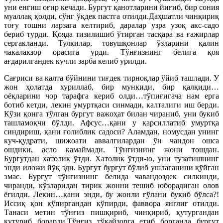
уни енгиш оғир кечади. Бургут қанотларини йиғиб, бир сония
муаллақ қолди, сўнг ўқдек пастга отилди.Даҳшатли чинқириқ
тоғу тошни ларзага келтириб, даралар узра узоқ акс-садо
бериб турди. Қояда тизилишиб ўтирган тасқара ва ғажирлар
сергакланди. Тулкилар, товушқонлар ўзларини қалин
чакалакзор орасига урди. Тўнғизнинг белига қоя
ағдарилгандек кучли зарба келиб урилди.
Сағриси ва калта бўйнини тиғдек тирноқлар ўйиб ташлади. У
жон ҳолатда хуриллаб, бир мункиди, бир қалқиди…
оёқларини чор тарафга кериб олди…тўпиғигача нам ерга
ботиб кетди, лекин умуртқаси синмади, калталиги иш берди.
Кўзи қонга тўлган бургут важоҳат билан чираниб, уни букиб
ташламоқчи бўлди. Афсус…қани у қарсиллатиб умуртқа
синдириш, қани ғолиблик садоси? Аламдан, номусдан унинг
куч-қудрати, шижоати аввалгилардан ўн чандон ошса
ошдики, асло камаймади. Тўнғизнинг жони тошдан.
Бургутдан хатолик ўтди. Хатолик ўтди-ю, уни тузатишнинг
энди иложи йўқ эди. Бургут бургут бўлиб ушлаганини қўйган
эмас. Бургут тўнғизнинг белида чавандоздек силкинди,
чиранди, кўзларидан тирик жонни тешиб юборадиган олов
ёғилди. Лекин…қани энди, бу жонли ғўлани букиб бўлса?!
Иссиқ қон кўпиргандан кўпирди, фаввора янглиғ отилди.
Танаси метин тўнғиз пишқириб, чинқириб, қутургандан
қутуриб борарди.Тўнғиз тўқайзорга етиб борганда бургут