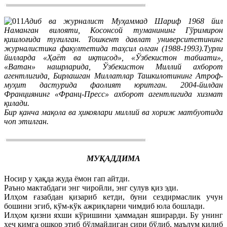
Адиб ва журналист Муҳаммад Шариф 1968 йил
Наманган вилояти, Косонсой туманининг Гўримирон
қишлоғида туғилган. Тошкент давлат университетининг
журналистика факултетида таҳсил олган (1988-1993).Турли
йилларда «Ҳаёт ва иқтисод», «Ўзбекистон табиати»,
«Ватан» нашрларида, Ўзбекистон Миллий ахборот
агентлигида, Бирлашган Миллатлар Ташкилотининг Атроф-
муҳит дастурида фаолият юритган. 2004-йилдан
Франциянинг «Франц-Пресс» ахборот агентлигида хизмат
қилади.
Бир қанча мақола ва ҳикоялари миллий ва хориж матбуотида
чоп этилган.
МУҚАДДИМА
Носир у ҳақда жуда ёмон гап айтди.
Раъно мактабдаги энг чиройли, энг сулув қиз эди.
Илҳом ғазабдан қизариб кетди, буни сездирмаслик учун
бошини эгиб, кўм-кўк ажриқларни чимдиб юла бошлади.
Илҳом қизни яхши кўришини ҳаммадан яширарди. Бу унинг
ҳеч кимга ошкор этиб бўлмайдиган сири бўлиб, маълум қилиб