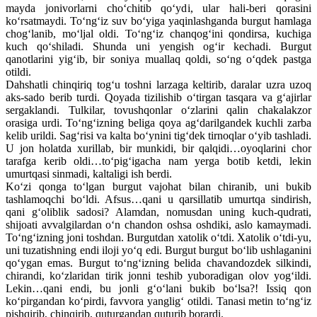
mayda jonivorlarni cho‘chitib qo‘ydi, ular hali-beri qorasini
ko‘rsatmaydi. To‘ng‘iz suv bo‘yiga yaqinlashganda burgut hamlaga
chog‘lanib, mo‘ljal oldi. To‘ng‘iz chanqog‘ini qondirsa, kuchiga
kuch qo‘shiladi. Shunda uni yengish og‘ir kechadi. Burgut
qanotlarini yig‘ib, bir soniya muallaq qoldi, so‘ng o‘qdek pastga
otildi.
Dahshatli chinqiriq tog‘u toshni larzaga keltirib, daralar uzra uzoq
aks-sado berib turdi. Qoyada tizilishib o‘tirgan tasqara va g‘ajirlar
sergaklandi. Tulkilar, tovushqonlar o‘zlarini qalin chakalakzor
orasiga urdi. To‘ng‘izning beliga qoya ag‘darilgandek kuchli zarba
kelib urildi. Sag‘risi va kalta bo‘ynini tig‘dek tirnoqlar o‘yib tashladi.
U jon holatda xurillab, bir munkidi, bir qalqidi…oyoqlarini chor
tarafga kerib oldi…to‘pig‘igacha nam yerga botib ketdi, lekin
umurtqasi sinmadi, kaltaligi ish berdi.
Ko‘zi qonga to‘lgan burgut vajohat bilan chiranib, uni bukib
tashlamoqchi bo‘ldi. Afsus…qani u qarsillatib umurtqa sindirish,
qani g‘oliblik sadosi? Alamdan, nomusdan uning kuch-qudrati,
shijoati avvalgilardan o‘n chandon oshsa oshdiki, aslo kamaymadi.
To‘ng‘izning joni toshdan. Burgutdan xatolik o‘tdi. Xatolik o‘tdi-yu,
uni tuzatishning endi iloji yo‘q edi. Burgut burgut bo‘lib ushlaganini
qo‘ygan emas. Burgut to‘ng‘izning belida chavandozdek silkindi,
chirandi, ko‘zlaridan tirik jonni teshib yuboradigan olov yog‘ildi.
Lekin…qani endi, bu jonli g‘o‘lani bukib bo‘lsa?! Issiq qon
ko‘pirgandan ko‘pirdi, favvora yanglig‘ otildi. Tanasi metin to‘ng‘iz
pishqirib, chinqirib, quturgandan quturib borardi.