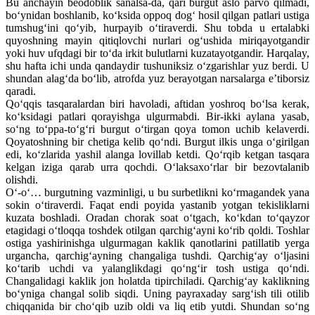
Bu anchayin beodoblik sanalsa-da, qari burgut aslo parvo qilmadi,
bo‘ynidan boshlanib, ko‘ksida oppoq dog‘ hosil qilgan patlari ustiga
tumshug‘ini qo‘yib, hurpayib o‘tiraverdi. Shu tobda u ertalabki
quyoshning mayin qitiqlovchi nurlari og‘ushida miriqayotgandir
yoki huv ufqdagi bir to‘da irkit bulutlarni kuzatayotgandir. Harqalay,
shu hafta ichi unda qandaydir tushuniksiz o‘zgarishlar yuz berdi. U
shundan alag‘da bo‘lib, atrofda yuz berayotgan narsalarga e’tiborsiz
qaradi.
Qo‘qqis tasqaralardan biri havoladi, aftidan yoshroq bo‘lsa kerak,
ko‘ksidagi patlari qorayishga ulgurmabdi. Bir-ikki aylana yasab,
so‘ng to‘ppa-to‘g‘ri burgut o‘tirgan qoya tomon uchib kelaverdi.
Qoyatoshning bir chetiga kelib qo‘ndi. Burgut ilkis unga o‘girilgan
edi, ko‘zlarida yashil alanga lovillab ketdi. Qo‘rqib ketgan tasqara
kelgan iziga qarab urra qochdi. O‘laksaxo‘rlar bir bezovtalanib
olishdi.
O‘-o‘… burgutning vazminligi, u bu surbetlikni ko‘rmagandek yana
sokin o‘tiraverdi. Faqat endi poyida yastanib yotgan tekisliklarni
kuzata boshladi. Oradan chorak soat o‘tgach, ko‘kdan to‘qayzor
etagidagi o‘tloqqa toshdek otilgan qarchig‘ayni ko‘rib qoldi. Toshlar
ostiga yashirinishga ulgurmagan kaklik qanotlarini patillatib yerga
urgancha, qarchig‘ayning changaliga tushdi. Qarchig‘ay o‘ljasini
ko‘tarib uchdi va yalanglikdagi qo‘ng‘ir tosh ustiga qo‘ndi.
Changalidagi kaklik jon holatda tipirchiladi. Qarchig‘ay kaklikning
bo‘yniga changal solib siqdi. Uning payraxaday sarg‘ish tili otilib
chiqqanida bir cho‘qib uzib oldi va liq etib yutdi. Shundan so‘ng