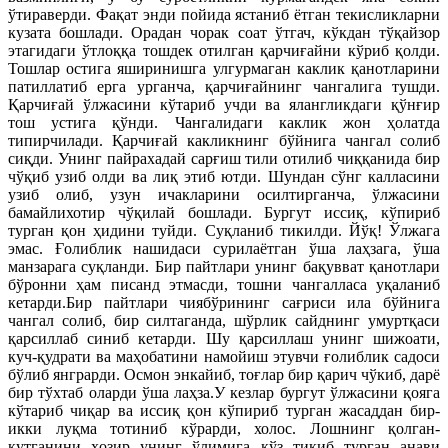
ўтираверди. Фақат энди пойида ястаниб ётган текисликларни
кузата бошлади. Орадан чорак соат ўтгач, кўкдан тўқайзор
этагидаги ўтлоққа тошдек отилган қарчиғайни кўриб қолди.
Тошлар остига яширинишга улгурмаган каклик қанотларини
патиллатиб ерга урганча, қарчиғайнинг чангалига тушди.
Қарчиғай ўлжасини кўтариб учди ва ялангликдаги қўнғир
тош устига қўнди. Чангалидаги каклик жон ҳолатда
типирчилади. Қарчиғай какликнинг бўйнига чангал солиб
сиқди. Унинг пайрахадай сарғиш тили отилиб чиққанида бир
чўқиб узиб олди ва лиқ этиб ютди. Шундан сўнг калласини
узиб олиб, узун ичакларини осилтирганча, ўлжасини
бамайлихотир чўқилай бошлади. Бургут иссиқ, кўпириб
турган қон ҳидини туйди. Суқланиб тикилди. Йўқ! Ўлжага
эмас. Ғолиблик нашидаси сурилаётган ўша лаҳзага, ўша
манзарага суқланди. Бир пайтлари унинг бақувват қанотлари
бўронни ҳам писанд этмасди, тошни чангалласа уқаланиб
кетарди.Бир пайтлари чиябўрининг сағриси ила бўйнига
чангал солиб, бир силтаганда, шўрлик сайднинг умуртқаси
қарсиллаб синиб кетарди. Шу қарсиллаш унинг шижоати,
куч-қудрати ва маҳобатини намойиш этувчи ғолиблик садоси
бўлиб янграрди. Осмон энкайиб, тоғлар бир қарич чўкиб, дарё
бир тўхтаб оларди ўша лаҳза.У кезлар бургут ўлжасини қояга
кўтариб чиқар ва иссиқ қон кўпириб турган жасаддан бир-
икки луқма тотиниб кўрарди, холос. Лошнинг қолган-
қутганини ҳозир унинг ўлимига кўз тикиб турган анави