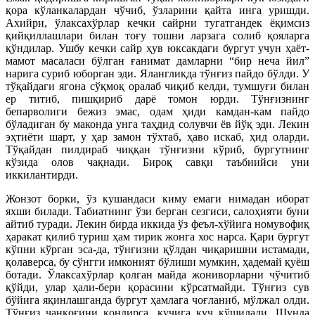
қора кўланкалардан чўчиб, ўзларини қайта инга уришди.
Ахийри, ўлаксахўрлар кечки сайрни тугатгандек ёқимсиз
қийқиллашлари билан тоғу тошни ларзага солиб қояларга
қўндилар. Ушбу кечки сайр ҳув юксакдаги бургут учун ҳаёт-
мамот масаласи бўлган ғанимат дамларни “бир неча йил”
нарига суриб юборган эди. Ялангликда тўнғиз пайдо бўлди. У
тўқайдаги ягона сўқмоқ оралаб чиқиб келди, тумшуғи билан
ер титиб, пишқириб дарё томон юрди. Тўнғизнинг
бепарволиги бежиз эмас, одам ҳиди камдан-кам пайдо
бўладиган бу маконда унга таҳдид солувчи ёв йўқ эди. Лекин
эҳтиёти шарт, у ҳар замон тўхтаб, ҳаво искаб, ҳид оларди.
Тўқайдан пилдираб чиққан тўнғизни кўриб, бургутнинг
кўзида олов чақнади. Бироқ савқи таъбиийси уни
иккилантирди.
Жонзот борки, ўз кушандаси киму емаги нимадан иборат
яхши билади. Табиатнинг ўзи берган сезгиси, салоҳияти буни
айтиб туради. Лекин бирда иккида ўз феъл-хўйига номувофиқ
ҳаракат қилиб туриш ҳам тирик жонга хос нарса. Қари бургут
кўпни кўрган эса-да, тўнғизни қўлдан чиқаришни истамади,
қолаверса, бу сўнгги имконият бўлиши мумкин, ҳадемай қуёш
ботади. Ўлаксахўрлар қолган майда жониворларни чўчитиб
қўйди, улар ҳали-бери қорасини кўрсатмайди. Тўнғиз сув
бўйига яқинлашганда бургут ҳамлага чоғланиб, мўлжал олди.
Тўнғиз чанқоғини қондирса, кучига куч қўшилади. Шунда