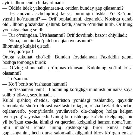
aytdi. Ilhom endi chiday olmadi:
— Oldida itdek yaltoqlanasan-u, ortidan bunday gap qilasanmi?
— Ie, anovini, achchig‘ing kelsa, burningni tishla. Yo Ra’noni
yaxshi ko‘rasanmi?!— Orif bopladimmi, degandek Nosirga qarab
oldi. Ilhom g‘azabdan qaltirab ketdi, shartta o‘rnidan turib, Orifning
yoqasiga chang soldi:
— Tur o‘rningdan. Urishasanmi? Orif dovdirab, bazo‘r chiyilladi:
— Nima, kuchim ko‘p deb maqtanaverasanmi?
Ilhomning kulgisi qistadi:
— He, qo‘rqoq!
Oraga sukunat cho‘kdi. Bundan foydalangan Faxriddin gapni
boshqa tomonga burdi:
— O’zing shunchalik qo‘rqmas ekansan, Kulolning yo‘lini to‘sa
olasanmi?
— To‘saman.
— Ko‘l berib so‘rashasan hammi?
— So‘rashaman ham!—Ilhomning ko‘ngliga mudhish bir narsa soya
solib o‘tdi-yu, sezdirmadi…
Kulol qishloq chetida, qabriston yonidagi tashlandiq, qaysidir
zamonlarda sho‘ro idorasi vazifasini o‘tagan, o‘sha kezlari devorlari
oqlanaverib, yomg‘irlarda yuvilaverib ola-chalpoq holga kelgan
uyda yolg‘iz yashar edi. Uning bu qishloqqa ko‘chib kelganiga bir
yil bo‘lgan esa-da, kimligi va qaerdan kelganligi hamon noma’lum.
Shu muddat ichida uning qishloqdagi biror kimsa bilan
gaplashganini, hech qursa salom-alik qilganini birov ko‘rgan emas.