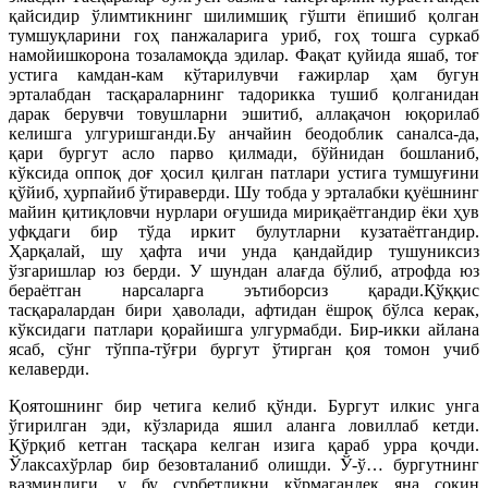
қайсидир ўлимтикнинг шилимшиқ гўшти ёпишиб қолган
тумшуқларини гоҳ панжаларига уриб, гоҳ тошга суркаб
намойишкорона тозаламоқда эдилар. Фақат қуйида яшаб, тоғ
устига камдан-кам кўтарилувчи ғажирлар ҳам бугун
эрталабдан тасқараларнинг тадорикка тушиб қолганидан
дарак берувчи товушларни эшитиб, аллақачон юқорилаб
келишга улгуришганди.Бу анчайин беодоблик саналса-да,
қари бургут асло парво қилмади, бўйнидан бошланиб,
кўксида оппоқ доғ ҳосил қилган патлари устига тумшуғини
қўйиб, ҳурпайиб ўтираверди. Шу тобда у эрталабки қуёшнинг
майин қитиқловчи нурлари оғушида мириқаётгандир ёки ҳув
уфқдаги бир тўда иркит булутларни кузатаётгандир.
Ҳарқалай, шу ҳафта ичи унда қандайдир тушуниксиз
ўзгаришлар юз берди. У шундан алағда бўлиб, атрофда юз
бераётган нарсаларга эътиборсиз қаради.Қўққис
тасқаралардан бири ҳаволади, афтидан ёшроқ бўлса керак,
кўксидаги патлари қорайишга улгурмабди. Бир-икки айлана
ясаб, сўнг тўппа-тўғри бургут ўтирган қоя томон учиб
келаверди.
Қоятошнинг бир четига келиб қўнди. Бургут илкис унга
ўгирилган эди, кўзларида яшил аланга ловиллаб кетди.
Қўрқиб кетган тасқара келган изига қараб урра қочди.
Ўлаксахўрлар бир безовталаниб олишди. Ў-ў… бургутнинг
вазминлиги, у бу сурбетликни кўрмагандек яна сокин