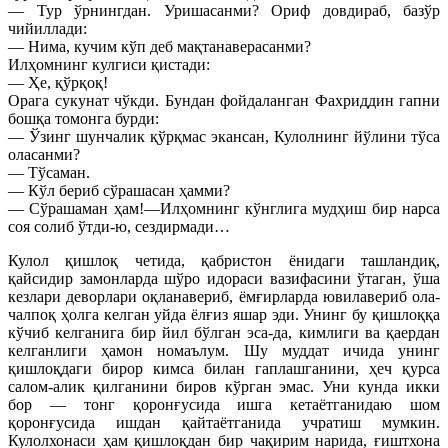
— Тур ўрнингдан. Уришасанми? Ориф довдираб, базўр
чийиллади:
— Нима, кучим кўп деб мақтанаверасанми?
Илҳомнинг кулгиси қистади:
— Ҳе, қўрқоқ!
Орага сукунат чўкди. Бундан фойдаланган Фахриддин гапни
бошқа томонга бурди:
— Ўзинг шунчалик қўрқмас экансан, Кулолнинг йўлини тўса
оласанми?
— Тўсаман.
— Кўл бериб сўрашасан ҳамми?
— Сўрашаман ҳам!—Илҳомнинг кўнглига мудҳиш бир нарса
соя солиб ўтди-ю, сездирмади…
Кулол қишлоқ четида, қабристон ёнидаги ташландиқ,
қайсидир замонларда шўро идораси вазифасини ўтаган, ўша
кезлари деворлари оқланавериб, ёмғирларда ювилавериб ола-
чалпоқ ҳолга келган уйда ёлғиз яшар эди. Унинг бу қишлоққа
кўчиб келганига бир йил бўлган эса-да, кимлиги ва қаердан
келганлиги ҳамон номаълум. Шу муддат ичида унинг
қишлоқдаги бирор кимса билан гаплашганини, ҳеч қурса
салом-алик қилганини биров кўрган эмас. Уни кунда икки
бор — тонг қоронғусида ишга кетаётганидаю шом
қоронғусида ишдан қайтаётганида учратиш мумкин.
Кулолхонаси ҳам қишлоқдан бир чақирим нарида, ғиштхона