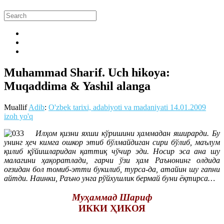
Muhammad Sharif. Uch hikoya:
Muqaddima & Yashil alanga
Muallif
Adib
:
O'zbek tarixi, adabiyoti va madaniyati
14.01.2009
izoh yo'q
Илҳом қизни яхши кўришини ҳаммадан яширарди. Бу
унинг ҳеч кимга ошкор этиб бўлмайдиган сири бўлиб, маълум
қилиб қўйишларидан қаттиқ чўчир эди. Носир эса ана шу
малагини ҳақоратлади, гарчи ўзи ҳам Раънонинг олдида
оғзидан бол томиб-этти букилиб, турса-да, атайин шу гапни
айтди. Наинки, Раъно унга рўйхушлик бермай буни ёқтирса…
Муҳаммад Шариф
ИККИ ҲИКОЯ