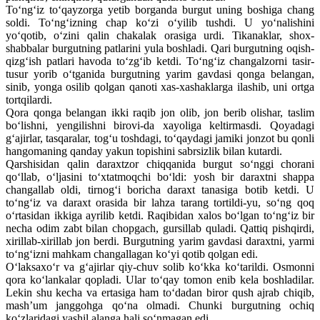
To‘ng‘iz to‘qayzorga yetib borganda burgut uning boshiga chang
soldi. To‘ng‘izning chap ko‘zi o‘yilib tushdi. U yo‘nalishini
yo‘qotib, o‘zini qalin chakalak orasiga urdi. Tikanaklar, shox-
shabbalar burgutning patlarini yula boshladi. Qari burgutning oqish-
qizg‘ish patlari havoda to‘zg‘ib ketdi. To‘ng‘iz changalzorni tasir-
tusur yorib o‘tganida burgutning yarim gavdasi qonga belangan,
sinib, yonga osilib qolgan qanoti xas-xashaklarga ilashib, uni ortga
tortqilardi.
Qora qonga belangan ikki raqib jon olib, jon berib olishar, taslim
bo‘lishni, yengilishni birovi-da xayoliga keltirmasdi. Qoyadagi
g‘ajirlar, tasqaralar, tog‘u toshdagi, to‘qaydagi jamiki jonzot bu qonli
hangomaning qanday yakun topishini sabrsizlik bilan kutardi.
Qarshisidan qalin daraxtzor chiqqanida burgut so‘nggi chorani
qo‘llab, o‘ljasini to‘xtatmoqchi bo‘ldi: yosh bir daraxtni shappa
changallab oldi, tirnog‘i boricha daraxt tanasiga botib ketdi. U
to‘ng‘iz va daraxt orasida bir lahza tarang tortildi-yu, so‘ng qoq
o‘rtasidan ikkiga ayrilib ketdi. Raqibidan xalos bo‘lgan to‘ng‘iz bir
necha odim zabt bilan chopgach, gursillab quladi. Qattiq pishqirdi,
xirillab-xirillab jon berdi. Burgutning yarim gavdasi daraxtni, yarmi
to‘ng‘izni mahkam changallagan ko‘yi qotib qolgan edi.
O‘laksaxo‘r va g‘ajirlar qiy-chuv solib ko‘kka ko‘tarildi. Osmonni
qora ko‘lankalar qopladi. Ular to‘qay tomon enib kela boshladilar.
Lekin shu kecha va ertasiga ham to‘dadan biror qush ajrab chiqib,
mash’um janggohga qo‘na olmadi. Chunki burgutning ochiq
ko‘zlaridagi yashil alanga hali so‘nmagan edi.