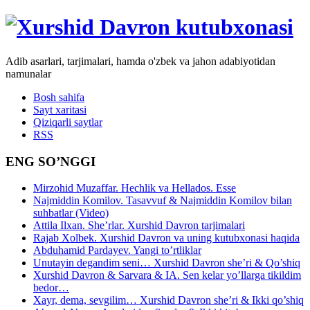
Adib asarlari, tarjimalari, hamda o'zbek va jahon adabiyotidan
namunalar
Bosh sahifa
Sayt xaritasi
Qiziqarli saytlar
RSS
ENG SO’NGGI
Mirzohid Muzaffar. Hechlik va Hellados. Esse
Najmiddin Komilov. Tasavvuf & Najmiddin Komilov bilan
suhbatlar (Video)
Attila Ilxan. She’rlar. Xurshid Davron tarjimalari
Rajab Xolbek. Xurshid Davron va uning kutubxonasi haqida
Abduhamid Pardayev. Yangi to’rtliklar
Unutayin degandim seni… Xurshid Davron she’ri & Qo’shiq
Xurshid Davron & Sarvara & IA. Sen kelar yo’llarga tikildim
bedor…
Xayr, dema, sevgilim… Xurshid Davron she’ri & Ikki qo’shiq