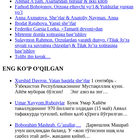
Ahmad A’zam. Asarlaridan fiqralar & Ikki kitob
Farhod Bobojonov. Orzuga eltuvchi yo‘l & Yulduzlar yurgan
yo`l
Anna Axmatova. She’rlar & Anatoliy Nayman. Anna
Ibodat Rajabova. Yangi she’rlar
Federiko Garsia Lorka. «Tamarit devoni»dan
Mirtemir domla xotirasiga bag’ishlov
Sulaymon Rahmon. Orzulardan yaratdi dunyo. (Tilak Jo’ra
siyrati va suvratiga chizgilar) & Tilak Jo’ra xotirasiga
bag’ishlov
Tolibi ilm kerak…
ENG KO’P O’QILGAN
Xurshid Davron. Vatan haqida she’rlar
1 сентябрь -
Ўзбекистон Республикасининг Мустақиллик куни.
Айём муборак бўлсин! Энг азиз ва энг…
Umar Xayyom.Ruboiylar
Буюк Умар Хайём
таваллудининг 970 йиллиги олдидан (15 май) Аввал
тафаккурда туғилиб, кейин қалб қўрига йўғрилган…
Boborahim Mashrab. G’azallar,…
Дарвешлик Машраб
учун шоҳликдан баланд. У «жон тўтисини ишқ ила
сарбоз этай деб», жандани кийиб…