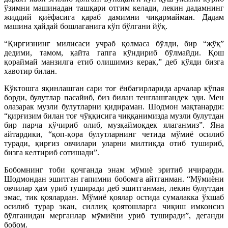
ўзимни машинадан ташқари отгим келади, лекин дадамнинг
жиддий қиёфасига қараб дамимни чиқармайман. Дадам
машина ҳайдай бошлаганига кўп бўлгани йўқ.
“Қирғизнинг милисаси учраб қолмаса бўлди, бир “жўқ”
дедими, тамом, қайта гапга кўндириб бўлмайди. Қош
қораймай манзилга етиб олишимиз керак,” деб қўяди бизга
хавотир билан.
Кўктошга яқинлашган сари тоғ ёнбағирларида арчалар кўпая
борди, булутлар пасайиб, биз билан тенглашгандек эди. Мен
олазарак музли булутларни қидираман. Шодмон мақтанарди:
“қирғизим билан тоғ чўққисига чиққанимизда музли булутдан
бир парча кўчириб олиб, музқаймоқдек ялаганмиз”. Яна
айтардики, “қоп-қора булутларнинг четида мўмиё осилиб
туради, қирғиз овчилари уларни милтиқда отиб тушириб,
бизга келтириб сотишади”.
Бобомнинг тоби қочганда энам мўмиё эритиб ичирарди.
Шодмондан эшитган гапимни бобомга айтганман. “Мўмиёни
овчилар ҳам уриб туширади деб эшитганман, лекин булутдан
эмас, тик қоялардан. Мўмиё қоялар остида сумалакка ўхшаб
осилиб турар экан, силлиқ қоятошларга чиқиш имконсиз
бўлганидан мерганлар мўмиёни уриб туширади”, деганди
бобом.