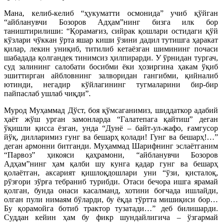
Мана, келиб-келиб “ҳукуматти осмонида” учиб қўйган
“айбланувчи Бозоров Адҳам”нинг бизга илк бор
таништирилиши: “Қорамағиз, сийрак қошлари остидаги қўй
кўзлари чўккан ўрта яшар киши ўзини дадил тутишга ҳаракат
қилар, лекин униқиб, титилиб кетаёзган шимининг почаси
шабадада қолгандек тинимсиз ҳилпирарди. У ўрнидан тургач,
суд залининг салобати босибми ёки ҳозиргина ҳакам ўқиб
эшиттирган айбловнинг залворидан гангибми, қийналиб
ютинди, негадир кўйлагининг тугмаларини бир-бир
пайпаслаб ушлаб чиқди”.
Мурод Муҳаммад Дўст, боя қўмсаганимиз, шиддаткор адабий
ҳаёт жўш урган замонларда “Галатепага қайтиш” деган
ўқишли қисса ёзган, унда “Дунё – байт-ул-жафо, ғамгусор
йўқ, дилларимиз гунг ва бешарҳ қолади! Гунг ва бешарҳ!…”
деган армонни битганди. Муҳаммад Шарифнинг эслаётганим
“Парвоз” ҳикояси қаҳрамони, “айбланувчи Бозоров
Адҳам”нинг ҳам қалби шу кунга қадар гунг ва бешарҳ
қолаётган, аксарият қишлоқдошлари уни “ўзи, қисталоқ,
рўзғори зўрға тебраниб турибди. Отаси бечора ишга ярамай
қолган, бунда онаси касалманд, хотини боғчада ишлайди,
олган пули нимаям бўларди, бу ёқда тўртта мишиқиси бор…
Бу қорамойга ботиб трактор тузатади…” деб билишарди.
Суддан кейин ҳам бу фикр шундайлигича – ўзгармай