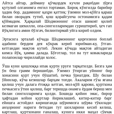
Айтса айтар, дейману қўчқордек кучли рақибдан зўрға
қутулиб олганимга енгил тортаман. Бироқ кўнгилда барибир
ҳадик бор, дадамнинг қаҳри қаттиқ: ўзимни мол-қўйга қараш
билан оворадек тутиб, қош қорайгунча остонамизга қадам
қўймадим. Ҳарқалай Шодмоннинг отаси шикоят қилиб
келмаган шекилли, опа-сингилларимдан суриштириб, ҳеч гап
йўқлигига амин бўлгач, билинтирмай уйга кириб олдим.
Эртасига эрталаб кўчада Шодмоннинг қирғизини боплаб
адабини бердим дея кўкрак кериб юрибман-ку, ўтган-
кетгандан мақтов кутиб. Лекин кўчада мақтов айтадиган
кимса йўқ, ҳамма далада. Бўғотлар, тол ва тут ковакларида
полапонлар чириллайди холос.
Ўша куни қишлоққа ипак қурти уруғи тарқатилди. Бизга ҳам
ўн беш грамм беришибди. Ўзимиз ўтирган уйнинг бир
хонасини қурт учун бўшатиб, печка ўрнатдик. Шу билан
ўйинлар, кўча кезишлар барҳам топди. Акаларим ғўза ягана
қилиш учун далага ётоққа кетган, мол-қўй қарови, қуртхона
печкасига ўтин қилиш, барг теришда онамга ёрдам бериш мен
билан сингилларимга қолди. Бошида қийин эмас, бирор
ҳафтадан кейин қуртлар йириклашиб, китир-китир барг
ейишга астойдил киришганда шўримизга шўрва тўкилади:
анҳорнинг нариги бетидан тут шохларини кесиб келиш,
картлаш, қуртхонани ғаналаш, кунига икки маҳал сўкчак