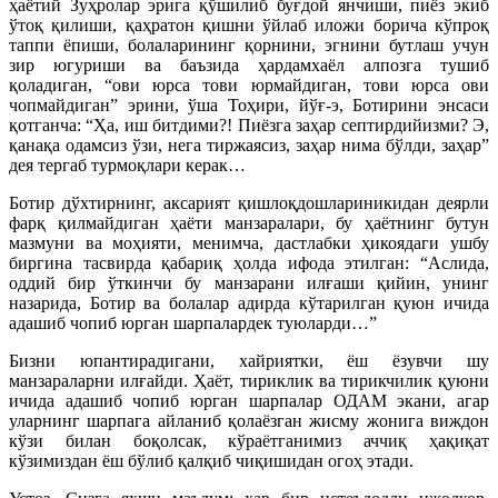
ҳаётий Зуҳролар эрига қўшилиб буғдой янчиши, пиёз экиб
ўтоқ қилиши, қаҳратон қишни ўйлаб иложи борича кўпроқ
таппи ёпиши, болаларининг қорнини, эгнини бутлаш учун
зир югуриши ва баъзида ҳардамхаёл алпозга тушиб
қоладиган, “ови юрса тови юрмайдиган, тови юрса ови
чопмайдиган” эрини, ўша Тоҳири, йўғ-э, Ботирини энсаси
қотганча: “Ҳа, иш битдими?! Пиёзга заҳар септирдийизми? Э,
қанақа одамсиз ўзи, нега тиржаясиз, заҳ
ар нима бўлди, заҳар”
дея тергаб турмоқлари керак…
Ботир дўхтирнинг, аксарият қишлоқдошлариникидан деярли
фарқ қилмайдиган ҳаёти манзаралари, бу ҳаётнинг бутун
мазмуни ва моҳияти, менимча, дастлабки ҳикоядаги ушбу
биргина тасвирда қабариқ ҳолда ифода этилган: “Аслида,
оддий бир ўткинчи бу манзарани илғаши қийин, унинг
назарида, Ботир ва болалар адирда кўтарилган қуюн ичида
адашиб чопиб юрган шарпалардек туюларди…”
Бизни юпантирадигани, хайриятки, ёш ёзувчи шу
манзараларни илғайди. Ҳаёт, тириклик ва тирикчилик қуюни
ичида адашиб чопиб юрган шарпалар ОДАМ экани, агар
уларнинг шарпага айланиб қолаёзган жисму жонига виждон
кўзи билан боқолсак, кўраётганимиз аччиқ ҳақиқат
кўзимиздан ёш бўлиб қалқиб чиқишидан огоҳ этади.