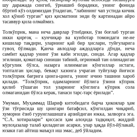
шу даражада сингиб, ўрнашиб борадики, унинг фонида
бўртиб кўз олдимиздан ўтадиган, “лабининг чап устида кичик
хол қўниб турган” қиз қисматини энди бу картинадан айро
тасаввур қила олмаймиз.
Толкўприк, мана неча даврлар ўтибдики, ўзи боғлаб турган
икки қирғоқ – кунчиқар ва кунботар томондаги не-не
кишилар тақдири, уларнинг қай бир ҳислари, туйғуларига
гувоҳ бўлмади. Қанча авлодлар аждодларга дўнди, неча
самбит қадлар унинг ўзи каби эгилди, синди. Агар қадлар
эгилиши, қоматлар синиши табиий, оғринмай тан олинадиган
кўргулик бўлса, назарга илинмаган кўнгиллар истаги,
топталган ҳислар, бевақт хазонга учраган туйғулар йиғиси
толкўприк бағрига цинга-цинга, унинг ичию ташини хароб
қилади. “Толкўприк, одамларнинг йўлига ўзини кўприк
қилиб тўшаган тол уларнинг кўнглига кўприк сола
олмаганидан бўлса керак, танаси тарс-тарс ёрилади”.
Умуман, Муҳаммад Шариф китобидаги барча ҳикоялар ҳам
ўзи тўғрисида шу цингари батафсил, кўнгилдан чиқариб,
хуморни ёзиб гурунглашишга арзийдиган юкка, залворга эга.
“С.А. хотиралари” қиссаси ҳам алоҳида тадқиқот, жиддий
мулоҳазалар талаб қиладиган асарки, улар ҳақда йўл-йўлакай,
юзаки гап айтиш маъқул иш эмас, деб ўйладим.