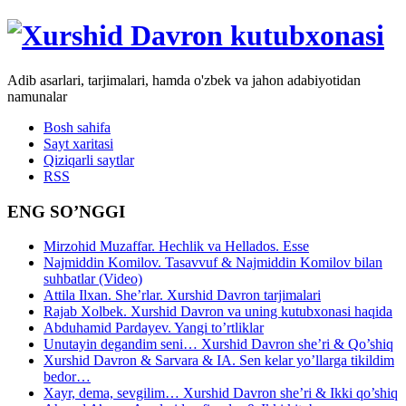
Adib asarlari, tarjimalari, hamda o'zbek va jahon adabiyotidan
namunalar
Bosh sahifa
Sayt xaritasi
Qiziqarli saytlar
RSS
ENG SO’NGGI
Mirzohid Muzaffar. Hechlik va Hellados. Esse
Najmiddin Komilov. Tasavvuf & Najmiddin Komilov bilan
suhbatlar (Video)
Attila Ilxan. She’rlar. Xurshid Davron tarjimalari
Rajab Xolbek. Xurshid Davron va uning kutubxonasi haqida
Abduhamid Pardayev. Yangi to’rtliklar
Unutayin degandim seni… Xurshid Davron she’ri & Qo’shiq
Xurshid Davron & Sarvara & IA. Sen kelar yo’llarga tikildim
bedor…
Xayr, dema, sevgilim… Xurshid Davron she’ri & Ikki qo’shiq