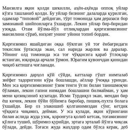
Манзилга яқин қолди шекилли, аҳён-аҳёнда оппоқ уйлар
кўзга ташланиб қолди. Бу уйлар бизнинг далаларда қурилган,
одамлар “типовой” дейдиган, тўрт томонида ҳам деразаси бор
замонавий шийпонларга ўхшарди. Лекин уйлар бир-биридан
узоқда. Отам йўлма-йўл отлиқлардан қирғизимизнинг
манзилини сўраб, ниҳоят унинг уйини топиб бордик.
Қирғизимиз яшайдиган оққа бўялган уй тоғ ёнбағридаги
текислик ўртасида экан, сал нарида жарлик ва даралар.
Уйнинг олд томонида эса тоғ чўққисига қараб ўтлоқлар
ястанган, юқорида арчали ўрмон. Юрагим қувончдан қинидан
чиқиб кетишга чоғланади.
Қирғизимиз дарҳол қўй сўйди, катталар гўшт нимталаб
зиёфат тадоригини кўра бошлашди, аёллар ўчоққа уринди.
Мен эса қирғизимизнинг ўзим тенги ўғли билан танишмоқчи
бўламан, лекин гапни нимадан бошлашни билмайман, у ҳам
мени қизиқсиниб кузатади. Исми Турдиқул экан, мендан бир
ёш кичик, лекин бўйи бўйимга баробар, пишиқ-пухта болага
ўхшайди. Бир оз элакишиб қолганимиздан сўнг, кетдик
чўққига чиқамиз, дейман. У эса кулади, яқин кўрингани
билан аслида жуда узоқ, қоронғуга қолиб кетсак, тоғамизнинг
қўлига тушиб, шўримиз қурийди, эртага эрталаб йўлга чиқсак
бўлади, дейди. Тоғаси жуда жаҳлдор одам бўлса керак, деб