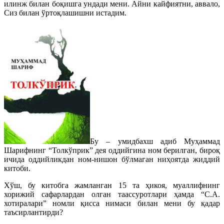
илинж билан боқишга ундади мени. Айни кайфиятни, аввало,
Сиз билан ўртоқлашишни истадим.
Бу – умидбахш адиб Муҳаммад
Шарифнинг “Толкўприк” дея оддийгина ном берилган, бироқ
ичида оддийликдан ном-нишон бўлмаган ниҳоятда жиддий
китоби.
Хўш, бу китобга жамланган 15 та ҳикоя, муаллифнинг
хорижий сафарлардан олган таассуротлари ҳамда “С.А.
хотиралари” номли қисса нимаси билан мени бу қадар
таъсирлантирди?