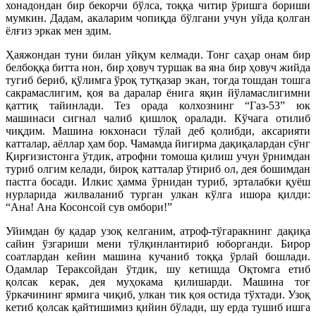
хонадондан бир бекорчи бўлса, тоққа читир ўришга бориши
мумкин. Дадам, акаларим чопиқда бўлгани учун уйда қолган
ёлғиз эркак мен эдим.
Ҳаяжондан туни билан уйқум келмади. Тонг саҳар онам бир
белбоққа битта нон, бир ҳовуч туршак ва яна бир ҳовуч жийда
тугиб бериб, қўлимга ўроқ тутқазар экан, тоғда тошдан тошга
сакрамаслигим, қоя ва даралар ёнига яқин йўламаслигимни
қаттиқ тайинлади. Тез орада колхознинг “Газ-53” юк
машинаси сигнал чалиб қишлоқ оралади. Кўчага отилиб
чиқдим. Машина юкхонаси тўлай деб қолибди, аксарияти
катталар, аёллар ҳам бор. Чамамда йигирма дақиқалардан сўнг
Қирғизистонга ўтдик, атрофни томоша қилиш учун ўрнимдан
туриб олгим келади, бироқ катталар ўтириб ол, дея бошимдан
пастга босади. Илкис ҳамма ўрнидан туриб, эрталабки қуёш
нурларида жилваланиб турган улкан кўлга ишора қилди:
“Ана! Ана Косонсой сув омбори!”
Уйимдан бу қадар узоқ келганим, атроф-тўгаракнинг дақиқа
сайин ўзгариши мени тўлқинлантириб юборганди. Бирор
соатлардан кейин машина кучаниб тоққа ўрлай бошлади.
Одамлар Тераксойдан ўтдик, шу кетишда Оқтомга етиб
қолсак керак, дея муҳокама қилишарди. Машина тоғ
ўркачининг ярмига чиқиб, улкан тик қоя остида тўхтади. Узоқ
кетиб қолсак қайтишимиз қийин бўлади, шу ерда тушиб ишга