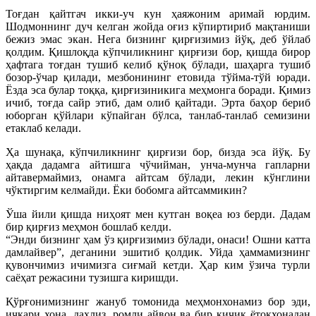
Тоғдан қайтгач икки-уч кун ҳаяжоним аримай юрдим.
Шодмоннинг дуч келган жойда оғиз кўпиртириб мақтаниши
бежиз эмас экан. Нега бизнинг қирғизимиз йўқ, деб ўйлаб
қолдим. Қишлоқда кўпчиликнинг қирғизи бор, қишда бирор
ҳафтага тоғдан тушиб келиб қўноқ бўлади, шаҳарга тушиб
бозор-ўчар қилади, мезбонининг етовида тўйма-тўй юради.
Ёзда эса булар тоққа, қирғизиникига меҳмонга боради. Қимиз
ичиб, тоғда сайр этиб, дам олиб қайтади. Эрта баҳор бериб
юборган қўйлари кўпайган бўлса, танлаб-танлаб семизини
етаклаб келади.
Ҳа шунақа, кўпчиликнинг қирғизи бор, бизда эса йўқ. Бу
ҳақда дадамга айтишга чўчийман, унча-мунча гапларни
айтавермаймиз, онамга айтсам бўлади, лекин кўнглини
чўктиргим келмайди. Ёки бобомга айтсаммикин?
Ўша йили қишда ниҳоят мен кутган воқеа юз берди. Дадам
бир қирғиз меҳмон бошлаб келди.
“Энди бизнинг ҳам ўз қирғизимиз бўлади, онаси! Ошни катта
дамлайвер”, деганини эшитиб қолдик. Уйда ҳаммамизнинг
қувончимиз ичимизга сиғмай кетди. Ҳар ким ўзича турли
саёҳат режасини тузишга киришди.
Қўрғонимизнинг жануб томонида меҳмонхонамиз бор эди,
ичкари хона, даҳлиз, ромли айвон ва бир кичик ётоқхонадан