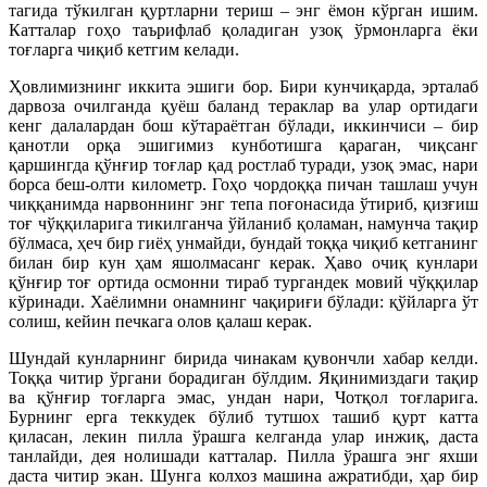
тагида тўкилган қуртларни териш – энг ёмон кўрган ишим.
Катталар гоҳо таърифлаб қоладиган узоқ ўрмонларга ёки
тоғларга чиқиб кетгим келади.
Ҳовлимизнинг иккита эшиги бор. Бири кунчиқарда, эрталаб
дарвоза очилганда қуёш баланд тераклар ва улар ортидаги
кенг далалардан бош кўтараётган бўлади, иккинчиси – бир
қанотли орқа эшигимиз кунботишга қараган, чиқсанг
қаршингда қўнғир тоғлар қад ростлаб туради, узоқ эмас, нари
борса беш-олти километр. Гоҳо чордоққа пичан ташлаш учун
чиққанимда нарвоннинг энг тепа поғонасида ўтириб, қизғиш
тоғ чўққиларига тикилганча ўйланиб қоламан, намунча тақир
бўлмаса, ҳеч бир гиёҳ унмайди, бундай тоққа чиқиб кетганинг
билан бир кун ҳам яшолмасанг керак. Ҳаво очиқ кунлари
қўнғир тоғ ортида осмонни тираб тургандек мовий чўққилар
кўринади. Хаёлимни онамнинг чақириғи бўлади: қўйларга ўт
солиш, кейин печкага олов қалаш керак.
Шундай кунларнинг бирида чинакам қувончли хабар келди.
Тоққа читир ўргани борадиган бўлдим. Яқинимиздаги тақир
ва қўнғир тоғларга эмас, ундан нари, Чотқол тоғларига.
Бурнинг ерга теккудек бўлиб тутшох ташиб қурт катта
қиласан, лекин пилла ўрашга келганда улар инжиқ, даста
танлайди, дея нолишади катталар. Пилла ўрашга энг яхши
даста читир экан. Шунга колхоз машина ажратибди, ҳар бир