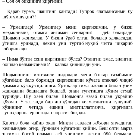
– Сол оч биқинига қирғизни!
– Қараб турма, шаштинг қайтади! Тупроқ ялатмайсанми бу
шўртумшуқни?!
– Урманглар! Урманглар мени қирғизимни, у биззи
меҳмонимиз, отамга айтаман сенларни! – деб бақиради
Шодмон жонҳалак. У бизни ўраб олган болалар ҳалқасидан
ўтишга уринади, лекин уни туртиб-нуқиб четга чиқариб
юборишади.
– Нима бўпти сени қирғизинг бўлса? Отангни эмас, энангни
бошлаб келмайсанми!? – калака қилишади уни.
Шодмоннинг илтижоли нидолари мени баттар ғазабимни
қўзғайди: бало бормиди қирғизингни кўчага етаклаб чиқиб
ҳаммага кўз-кўз қилишга. Ўртоқлар гиж-гижлаши билан ўзим
жанжални бошлашга бошлаб, энди тугатишга кўзим етмай
турибди. Шу хаёл билан Шодмонга ғазаб билан ўқрайиб
қўяман. У эса энди бир иш қўлидан келмаслигини тушуниб,
кўзининг четида ёшини милтиллатганча, қирғизига
гуноҳкорона ер остидан чорасиз боқади.
Қирғиз бола чайир экан. Миқти гавдаси жўхори янчадиган
келимиздек оғир, ўрнидан қўзғатиш қийин. Беш-олти марта
тагимга босиб оламан деб уриндим, лекин бўй бермади,