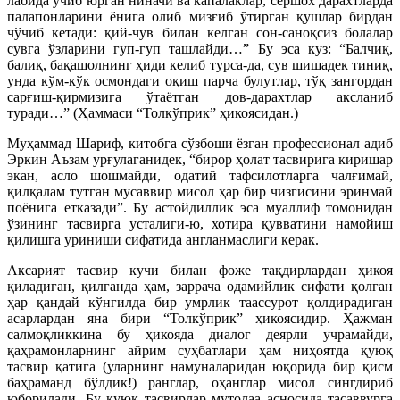
лабида учиб юрган ниначи ва капалаклар, сершох дарахтларда
палапонларини ёнига олиб мизғиб ўтирган қушлар бирдан
чўчиб кетади: қий-чув билан келган сон-саноқсиз болалар
сувга ўзларини гуп-гуп ташлайди…” Бу эса куз: “Балчиқ,
балиқ, бақашолнинг ҳиди келиб турса-да, сув шишадек тиниқ,
унда кўм-кўк осмондаги оқиш парча булутлар, тўқ зангордан
сарғиш-қирмизига ўтаётган дов-дарахтлар аксланиб
туради…” (Ҳаммаси “Толкўприк” ҳикоясидан.)
Муҳаммад Шариф, китобга сўзбоши ёзган профессионал адиб
Эркин Аъзам урғулаганидек, “бирор ҳолат тасвирига киришар
экан, асло шошмайди, одатий тафсилотларга чалғимай,
қилқалам тутган мусаввир мисол ҳар бир чизгисини эринмай
поёнига етказади”. Бу астойдиллик эса муаллиф томонидан
ўзининг тасвирга усталиги-ю, хотира қувватини намойиш
қилишга уриниши сифатида англанмаслиги керак.
Аксарият тасвир кучи билан фоже тақдирлардан ҳикоя
қиладиган, қилганда ҳам, заррача одамийлик сифати қолган
ҳар қандай кўнгилда бир умрлик таассурот қолдирадиган
асарлардан яна бири “Толкўприк” ҳикоясидир. Ҳажман
салмоқликкина бу ҳикояда диалог деярли учрамайди,
қаҳрамонларнинг айрим суҳбатлари ҳам ниҳоятда қуюқ
тасвир қатига (уларнинг намуналаридан юқорида бир қисм
баҳраманд бўлдик!) ранглар, оҳанглар мисол сингдириб
юборилади. Бу қуюқ тасвирлар мутолаа асносида тасаввурга