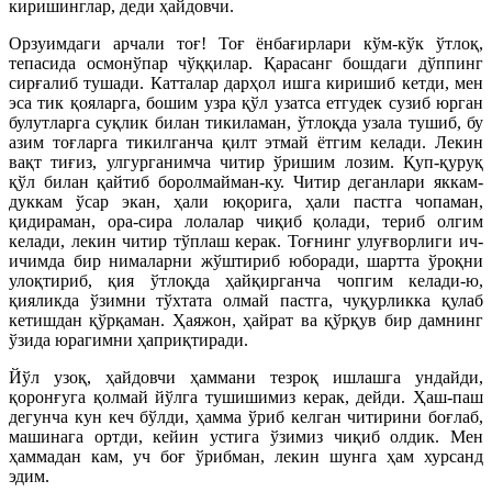
киришинглар, деди ҳайдовчи.
Орзуимдаги арчали тоғ! Тоғ ёнбағирлари кўм-кўк ўтлоқ,
тепасида осмонўпар чўққилар. Қарасанг бошдаги дўппинг
сирғалиб тушади. Катталар дарҳол ишга киришиб кетди, мен
эса тик қояларга, бошим узра қўл узатса етгудек сузиб юрган
булутларга суқлик билан тикиламан, ўтлоқда узала тушиб, бу
азим тоғларга тикилганча қилт этмай ётгим келади. Лекин
вақт тиғиз, улгурганимча читир ўришим лозим. Қуп-қуруқ
қўл билан қайтиб боролмайман-ку. Читир деганлари яккам-
дуккам ўсар экан, ҳали юқорига, ҳали пастга чопаман,
қидираман, ора-сира лолалар чиқиб қолади, териб олгим
келади, лекин читир тўплаш керак. Тоғнинг улуғворлиги ич-
ичимда бир нималарни жўштириб юборади, шартта ўроқни
улоқтириб, қия ўтлоқда ҳайқирганча чопгим келади-ю,
қияликда ўзимни тўхтата олмай пастга, чуқурликка қулаб
кетишдан қўрқаман. Ҳаяжон, ҳайрат ва қўрқув бир дамнинг
ўзида юрагимни ҳаприқтиради.
Йўл узоқ, ҳайдовчи ҳаммани тезроқ ишлашга ундайди,
қоронғуга қолмай йўлга тушишимиз керак, дейди. Ҳаш-паш
дегунча кун кеч бўлди, ҳамма ўриб келган читирини боғлаб,
машинага ортди, кейин устига ўзимиз чиқиб олдик. Мен
ҳаммадан кам, уч боғ ўрибман, лекин шунга ҳам хурсанд
эдим.