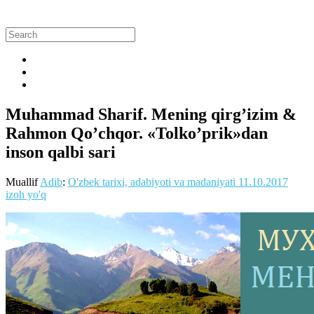
Muhammad Sharif. Mening qirg’izim &
Rahmon Qo’chqor. «Tolko’prik»dan
inson qalbi sari
Muallif
Adib
:
O'zbek tarixi, adabiyoti va madaniyati
11.10.2017
izoh yo'q