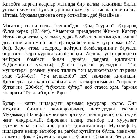
Китобга кирган асарлар матнида бир қалам теккизиш билан
ўнглаш мумкин бўлган ўринлар ҳам кўзга ташланишини эса
айтсам, Муҳаммаджонга оғир ботмайди, деб ўйлайман.
Масалан, гелни сочга “сепиш”дан кўра, “суриш” тўғрироқ
бўлса керак (123-бет). “Америка президенти Жимми Картер
Иттифоққа атом ҳам эмас, ядро бомбаси ташламоқчи эмиш”
деганини миш-миш гап сифатида бериш ҳам тўғри эмас (247-
бет). Зеро, атом, водород, нейтрон бомбаларининг барчаси
бир хил – ядро қуроли ҳисобланади. Аслида, ўша президент
нейтрон бомбаси билан дунёга дағдаға қилганди.
А.Дюманинг муаллиф қўлига тушган русчадаги “Три
мушкетёра” романи ўзбек тилига “Уч мушкетёрлар” тарзида
эмас (284-бет), “Уч мушкетёр” деб таржима қилинади.
Қолаверса, ҳар қанча ҳарбий ҳаёт тасвирланмасин, “горохли
бўтқа”ни (290-бет) “нўхотли бўтқа” деб аталса ҳам, “армия
колорити” бузилиб қолмайди…
Булар – катта ишлардаги арзимас қусурлар, холос. Энг
муҳими, бизнинг замондошимиз, истеъдодли укамиз
Муҳаммад Шариф томонидан ортиқча шов-шувсиз, олдиндан
чанг чиқарилмай, бировдан недир эътибор ва мурувват
кутмай ўша катта ишларнинг қилинганидир. Муаллиф бу
ишларига недир эътибор ва рағбат кутаётган бўлса, менимча,
фақат ва фақат ўқувчи халқдан – ўзининг ўтмиши, бугуни ва