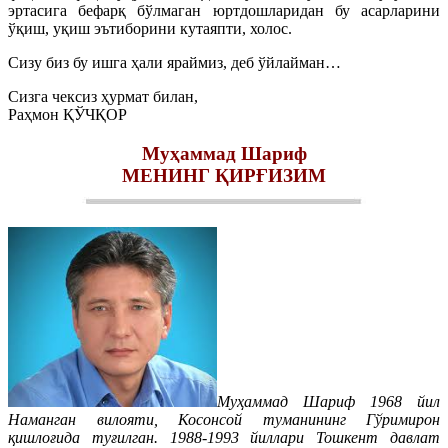
эртасига бефарқ бўлмаган юртдошларидан бу асарларини
ўқиш, уқиш эътиборини кутаяпти, холос.
Сизу биз бу ишга ҳали яраймиз, деб ўйлайман…
Сизга чексиз ҳурмат билан,
Раҳмон ҚЎЧҚОР
Муҳаммад Шариф
МЕНИНГ ҚИРҒИЗИМ
Муҳаммад Шариф 1968 йил
Наманган вилояти, Косонсой туманининг Гўримирон
қишлоғида туғилган. 1988-1993 йиллари Тошкент давлат