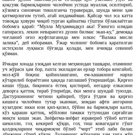
қоқсуяк бармоқларини чилобчин устида муаллақ осилтириб,
кўзимга синовчан тикилганча тураверади, шунда мени ҳам
қитмирлигим тутиб, атай индамайман. Қайсар чол эса катта
товоқда ҳовури чиқиб турган қайнатма гўштни бўлаклаётган
бобомга қараб: “Мулла Муҳаммадқул ака! Ўзингиз илмдан
гапирасиз, лекин неварангиз дуони билмас экан-ку,” демоққа
чоғланиб оғиз жуфтлаганида мен илкис “Валака мисли
залика”, деб юбораман. Ўжар чолнинг бобомга қаратилган
истеҳзоли луқмаси бўғзида қолади, мен ичимда севиниб
қўяман.
Ичкари хонада узоқдан келган меҳмондан ташқари, отамнинг
уч жўраси ҳам бор, пахта экиладиган ерлар тобора кенгайиб,
мол-қўй боқиш қийинлашгани, ем-хашакнинг нархи
кўтарилиб бораётгани ҳақида гаплашиб ўтиришибди. Қирғиз
киши тўрда, биқинига ёстиқ қистириб, негадир елкасини
деворга қаттиқ тираб ўтирибди, ёки менга шундай туюлди.
Дастурхоннинг четини қайириб, тўрга ўтдим ва қирғиз
кишига чилобчин тутар эканман, зимдан афти ангорини
кузатдим: икки юзи қип-қизил, бўйни ва бармоқлари калта,
кўз қараши қаттиқ, мўйлови тамаки тутунидан сарғайган
миқти киши экан. Зиёфатма-зиёфат юравериб тўйиб кетган
шекилли, гоҳ кекириб қўяди, гоҳ тиш ковагидаги гўшт
қолдиқларини чиқармоқчи бўлиб “чирт” этиб лаби билан
лўнжини сўриб қўяди. Дадамнинг жўралари ҳам унга жўр