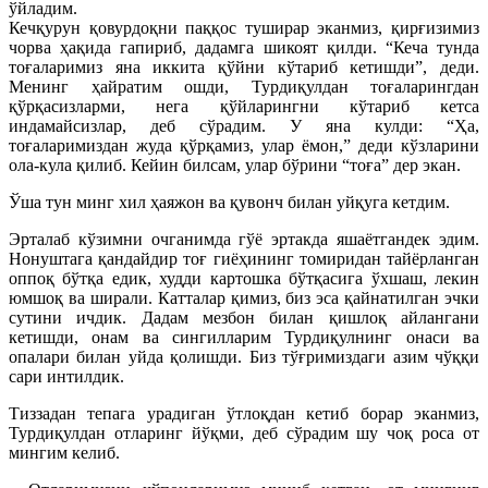
ўйладим.
Кечқурун қовурдоқни паққос туширар эканмиз, қирғизимиз
чорва ҳақида гапириб, дадамга шикоят қилди. “Кеча тунда
тоғаларимиз яна иккита қўйни кўтариб кетишди”, деди.
Менинг ҳайратим ошди, Турдиқулдан тоғаларингдан
қўрқасизларми, нега қўйларингни кўтариб кетса
индамайсизлар, деб сўрадим. У яна кулди: “Ҳа,
тоғаларимиздан жуда қўрқамиз, улар ёмон,” деди кўзларини
ола-кула қилиб. Кейин билсам, улар бўрини “тоға” дер экан.
Ўша тун минг хил ҳаяжон ва қувонч билан уйқуга кетдим.
Эрталаб кўзимни очганимда гўё эртакда яшаётгандек эдим.
Нонуштага қандайдир тоғ гиёҳининг томиридан тайёрланган
оппоқ бўтқа едик, худди картошка бўтқасига ўхшаш, лекин
юмшоқ ва ширали. Катталар қимиз, биз эса қайнатилган эчки
сутини ичдик. Дадам мезбон билан қишлоқ айлангани
кетишди, онам ва сингилларим Турдиқулнинг онаси ва
опалари билан уйда қолишди. Биз тўғримиздаги азим чўққи
сари интилдик.
Тиззадан тепага урадиган ўтлоқдан кетиб борар эканмиз,
Турдиқулдан отларинг йўқми, деб сўрадим шу чоқ роса от
мингим келиб.