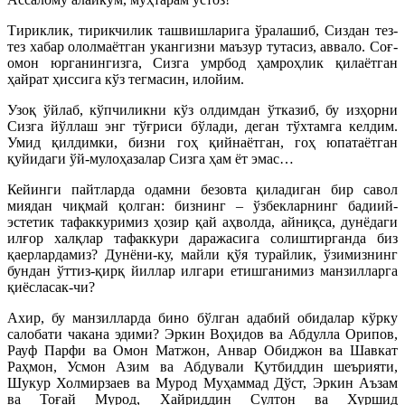
Тириклик, тирикчилик ташвишларига ўралашиб, Сиздан тез-
тез хабар ололмаётган укангизни маъзур тутасиз, аввало. Соғ-
омон юрганингизга, Сизга умрбод ҳамроҳлик қилаётган
ҳайрат ҳиссига кўз тегмасин, илойим.
Узоқ ўйлаб, кўпчиликни кўз олдимдан ўтказиб, бу изҳорни
Сизга йўллаш энг тўғриси бўлади, деган тўхтамга келдим.
Умид қилдимки, бизни гоҳ қийнаётган, гоҳ юпатаётган
қуйидаги ўй-мулоҳазалар Сизга ҳам ёт эмас…
Кейинги пайтларда одамни безовта қиладиган бир савол
миядан чиқмай қолган: бизнинг – ўзбекларнинг бадиий-
эстетик тафаккуримиз ҳозир қай аҳволда, айниқса, дунёдаги
илғор халқлар тафаккури даражасига солиштирганда биз
қаерлардамиз? Дунёни-ку, майли қўя турайлик, ўзимизнинг
бундан ўттиз-қирқ йиллар илгари етишганимиз манзилларга
қиёсласак-чи?
Ахир, бу манзилларда бино бўлган адабий обидалар кўрку
салобати чакана эдими? Эркин Воҳидов ва Абдулла Орипов,
Рауф Парфи ва Омон Матжон, Анвар Обиджон ва Шавкат
Раҳмон, Усмон Азим ва Абдували Қутбиддин шеърияти,
Шукур Холмирзаев ва Мурод Муҳаммад Дўст, Эркин Аъзам
ва Тоғай Мурод, Хайриддин Султон ва Хуршид