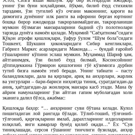
Устоз, Сизга яхши маълум: ҳар бир истеъдодли ижодкор,
унинг ўзи буни хоҳлайдими, йўқми, билиб ёхуд стихияли
тарздами, ўзи туғилиб кўз очгани маконнинг, қароғи ва
димоғига дунёнинг илк ранги ва ифорини берган юртнинг
бошқа бирор ижодкорда такрорланмайдиган, такрорланиши
мумкин бўлмаган манзараларини бадиий сўз полотнолари
тарзида дунёга намоён қилади. Муқимий “Саёҳатнома”сидаги
Қўқон атрофи қишлоқлари, ўафур ўулом “Шум бола”сидаги
Тошкент, Шукшин ҳикояларидаги Сибир кенгликлари,
Габриел Маркес асарларидаги Маконда… – бундай ғаройиб
гўшаларнинг кўпини эслаш мумкин. Муҳаммад Шариф ҳам,
айтганимдек, ўзи билиб ёхуд билмай, Косонсойнинг
дўппидеккина Гўрмирон қишлоғини гўё кўзимизга дурбин
тутиб бизга намоён этиб беради. Унинг табиати – пасту
баландликлари, дала ва қирлари, ариқ ва анҳорлари, жарлик
ва унгурлари – бари-бариси ниҳоятда тиниқ, суратдагидан-да
аниқ, ҳаётдагидан-да жонлироқ манзара касб этади. Мана бу
айрим намуналарнинг ўзи айтган гапим муболағадан хо
ли
эканига далил бўлса, ажабмас:
Қишлоқда баҳор: “… анҳорнинг суви бўтана келади. Кулол
пишитадиган лой рангида бўлади. Тўлиб-тошиб, тўлғониб-
тўлғониб, қирғоқларини ямлаб, дарахтларнинг илдизларини
юлқилаб, янги камарлар бунёд қилиб оқади…” Ёз: “Сув
тиниқлашади, серсоя гўшанинг тинчлиги бузилади, анҳор