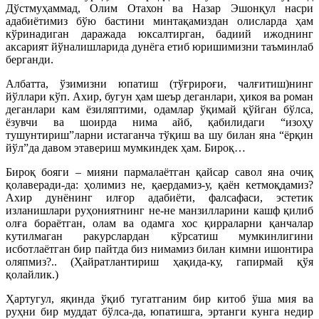
Дўстмуҳаммад, Олим Отахон ва Назар Эшонқул насри
адабиётимиз бўю бастини минтақамиздан олисларда ҳам
кўринадиган даражада юксалтирган, бадиий ижоднинг
аксарият йўналишларида дунёга етиб юришимизни таъминлаб
берганди.
Албатта, ўзимизни юпатиш (тўғрироғи, чалғитиш)нинг
йўллари кўп. Ахир, бугун ҳам шеър деганлари, ҳикоя ва роман
деганлари кам ёзиляптими, одамлар ўқимай қўйган бўлса,
ёзувчи ва шоирда нима айб, қабилидаги “изоҳу
тушунтириш”ларни истаганча тўқиш ва шу билан яна “ёрқин
йўл”да давом этавериш мумкиндек ҳам. Бироқ…
Бироқ бояги – мияни пармалаётган қайсар савол яна очиқ
қолаверади-да: ҳолимиз не, қаердамиз-у, қаён кетмоқдамиз?
Ахир дунёнинг илғор адабиёти, фалсафаси, эстетик
изланишлари руҳониятнинг не-не манзилларини кашф қилиб
олға бораётган, олам ва одамга хос қирраларни қанчалар
кутилмаган ракурслардан кўрсатиш мумкинлигини
исботлаётган бир пайтда биз нимамиз билан кимни ишонтира
оляпмиз?.. (Ҳайратлантириш ҳақида-ку, гапирмай қўя
қолайлик.)
Ҳартугул, яқинда ўқиб тугатганим бир китоб ўша мия ва
руҳни бир муддат бўлса-да, юпатишга, эртанги кунга недир