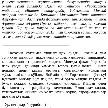
университетининг журналистика факултетида таҳсил
олган. Турли йилларда «Ҳаёт ва иқтисод», «Ўзбекистон
табиати», «Ватан» нашрларида, Ўзбекистон Миллий
ахборот агентлигида, Бирлашган Миллатлар Ташкилотининг
Атроф-муҳит дастурида фаолият юритган. Ҳозирги пайтда
Франциянинг «Франц-Пресс» ахборот агентлигида хизмат
қилади. Бир қанча мақола ва ҳикоялари миллий ва хориж
матбуотида чоп этилган. 2015 йили ҳикоялари ва янги қиссаси
жамланган «Толкўприк» номли китоби нашр этилган.
Нафасим бўғзимга тиқилгандек бўлди. Рақибим ҳам
толиққан шекилли: икковимиз бирдек ҳарсиллаб, пишқириб,
каллама-калла тиралишиб қолдик. Миямда фақат бир хаёл
чарх уради: қанийди ҳаммаси тезроқ тугай қолса… Пайт
пойлаб, ярим қадам ортимга силтандиму кўкрагини
мўлжаллаб калла қўйдим. Вой аблаҳ-эй! Ғирт тошнинг ўзи-ку!
Қайтанга миямдан ўт чақнаб, ўзим ортга қалқиб кетдим. У
бўлса қоққан қозиқдек ўрнидан жилмади. Кўпдан бери
бунақанги кучли рақибга дуч келмовдим. Ёмон алам қилди,
устига-устак иккиланиб қолганимни кўриб, атрофимдагилар
шовқин кўтарди.
– Ур, нега қараб турибсан?