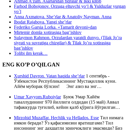
Ahmad A’zam. Asarlaridan fiqralar & Ikki kitob
Farhod Bobojonov. Orzuga eltuvchi yo‘l & Yulduzlar yurgan
yo`l
Anna Axmatova. She’rlar & Anatoliy Nayman. Anna
Ibodat Rajabova. Yangi she’rlar
Federiko Garsia Lorka. «Tamarit devoni»dan
Mirtemir domla xotirasiga bag’ishlov
Sulaymon Rahmon. Orzulardan yaratdi dunyo. (Tilak Jo’ra
siyrati va suvratiga chizgilar) & Tilak Jo’ra xotirasiga
bag’ishlov
Tolibi ilm kerak…
ENG KO’P O’QILGAN
Xurshid Davron. Vatan haqida she’rlar
1 сентябрь -
Ўзбекистон Республикасининг Мустақиллик куни.
Айём муборак бўлсин! Энг азиз ва энг…
Umar Xayyom.Ruboiylar
Буюк Умар Хайём
таваллудининг 970 йиллиги олдидан (15 май) Аввал
тафаккурда туғилиб, кейин қалб қўрига йўғрилган…
Mirzohid Muzaffar. Hechlik va Hellados. Esse
Тил нимага
имкон беради? Ўз қафасимизни яратишгами? Тил
инсоннинг энг даҳшатли эринчоқлиги эмасмиди? Биз