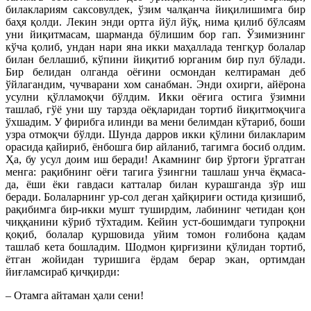
билаклариям саксовулдек, ўзим чалқанча йиқилишимга бир
баҳя қолди. Лекин энди ортга йўл йўқ, нима қилиб бўлсаям
уни йиқитмасам, шарманда бўлишим бор гап. Ўзимизнинг
кўча қолиб, ундан нари яна икки маҳаллада тенгқур болалар
билан беллашиб, кўпини йиқитиб юрганим бир пул бўлади.
Бир белидан олганда оёғини осмондан келтираман деб
ўйлагандим, чучварани хом санабман. Энди охирги, айёрона
усулни қўлламоқчи бўлдим. Икки оёғига остига ўзимни
ташлаб, гўё уни шу тарзда оёқларидан тортиб йиқитмоқчига
ўхшадим. У фирибга илинди ва мени белимдан кўтариб, боши
узра отмоқчи бўлди. Шунда дарров икки қўлини билакларим
орасида қайириб, ёнбошга бир айланиб, тагимга босиб олдим.
Ҳа, бу усул доим иш беради! Акамнинг бир ўртоғи ўргатган
менга: рақибнинг оёғи тагига ўзингни ташлаш унча ёқмаса-
да, ёши ёки гавдаси катталар билан курашганда зўр иш
беради. Болаларнинг ур-сол деган ҳайқириғи остида қизишиб,
рақибимга бир-икки мушт туширдим, лабининг четидан қон
чиққанини кўриб тўхтадим. Кейин уст-бошимдаги тупроқни
қоқиб, болалар қуршовида уйим томон ғолибона қадам
ташлаб кета бошладим. Шодмон қирғизини қўлидан тортиб,
ётган жойидан туришига ёрдам берар экан, ортимдан
йиғламсираб қичқирди:
– Отамга айтаман ҳали сени!