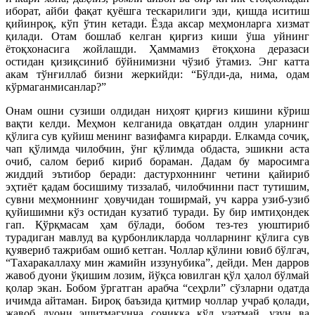
иборат, айби фақат қуёшга тескарилиги эди, қишда иситиш
қийинроқ, кўп ўтин кетади. Ёзда аксар меҳмонларга хизмат
қилади. Отам бошлаб келган қирғиз киши ўша уйнинг
ётоқхонасига жойлашди. Ҳаммамиз ётоқхона деразаси
остидан қизиқсиниб бўйнимизни чўзиб ўтамиз. Энг катта
акам тўнғиллаб бизни жеркийди: “Бўлди-да, нима, одам
кўрмаганмисанлар?”
Онам ошни сузиши олдидан ниҳоят қирғиз кишини кўриш
вақти келди. Меҳмон келганида овқатдан олдин уларнинг
қўлига сув қуйиш менинг вазифамга кирарди. Елкамда сочиқ,
чап қўлимда чилобчин, ўнг қўлимда обдаста, эшикни аста
очиб, салом бериб кириб бораман. Дадам бу маросимга
жиддий эътибор беради: дастурхоннинг четини қайириб
эҳтиёт қадам босишиму тиззалаб, чилобчинни паст тутишим,
сувни меҳмоннинг ҳовучидан тоширмай, уч карра узиб-узиб
қуйишимни кўз остидан кузатиб туради. Бу бир имтиҳондек
гап. Қўрқмасам ҳам бўлади, бобом тез-тез уюштириб
турадиган мавлуд ва қурбонликларда чолларнинг қўлига сув
қуявериб тажрибам ошиб кетган. Чоллар қўлини ювиб бўлгач,
“Тахаракаллаху мин жамийн иззунубика”, дейди. Мен дарров
жавоб дуони ўқишим лозим, йўқса ювилган қўл ҳалол бўлмай
қолар экан. Бобом ўргатган арабча “сеҳрли” сўзларни одатда
ичимда айтаман. Бироқ баъзида қитмир чоллар учраб қолади,
жавоб дуони эшитмагунча сочиққа қўл узатмай, узун ва