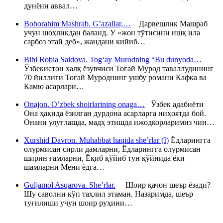
дунёни аввал…
Boborahim Mashrab. G’azallar,…
Дарвешлик Машраб
учун шоҳликдан баланд. У «жон тўтисини ишқ ила
сарбоз этай деб», жандани кийиб…
Bibi Robia Saidova. Tog‘ay Murodning “Bu dunyoda…
Ўзбекистон халқ ёзувчиси Тоғай Мурод таваллудининг
70 йиллиги Тоғай Муроднинг ушбу романи Кафка ва
Камю асарлари…
Onajon. O’zbek shoirlarining onaga…
Ўзбек адабиёти
Она ҳақида ёзилган дурдона асарларга ниҳоятда бой.
Онани улуғлашда, мадҳ этишда ижодкорларимиз чин…
Xurshid Davron. Muhabbat haqida she’rlar (I)
Ёдларингга
олурмисан сирли дамларни, Ёдларингга олурмисан
ширин ғамларни, Ёқиб қўйиб тун қўйнида ёки
шамларни Мени ёдга…
Guljamol Asqarova. She’rlar.
Шоир қачон шеър ёзади?
Шу саволни кўп таҳлил этаман. Назаримда, шеър
туғилиши учун шоир руҳини…