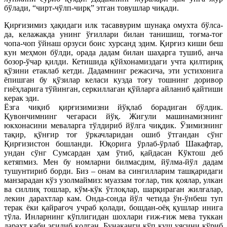
бўлади, “чирт-чўлп-чирқ” этган товушлар чиқади.
Қирғизимиз ҳақидаги илк тасаввурим шунақа омухта бўлса-
да, келажакда унинг ўғиллари билан танишиш, тоғма-тоғ
чопа-чоп ўйнаш орзуси боис хурсанд эдим. Қирғиз киши беш
кун меҳмон бўлди, орада дадам билан шаҳарга тушиб, анча
бозор-ўчар қилди. Кетишида қўйхонамиздаги учта қилтириқ
қўзини етаклаб кетди. Дадамнинг режасича, эти устихонига
ёпишган бу қўзилар келаси кузда тоғу тошнинг доривор
гиёҳларига тўйинган, серкиллаган қўйларга айланиб қайтиши
керак эди.
Ёзга чиқиб қирғизимизни йўқлаб борадиган бўлдик.
Қувончимнинг чегараси йўқ. Жигули машинамизнинг
юкхонасини меваларга тўлдириб йўлга чиқдик. Ўзимизнинг
тақир, қўнғир тоғ ўркачларидан ошиб ўтгандан сўнг
Қирғизистон бошланди. Юқорига ўрлаб-ўрлаб Шакафтар,
ундан сўнг Сумсардан ҳам ўтиб, қайдасан Кўктош деб
кетяпмиз. Мен бу номларни билмасдим, йўлма-йўл дадам
тушунтириб борди. Биз – онам ва сингилларим ташқаридаги
манзарадан кўз узолмаймиз: муаззам тоғлар, тик қоялар, улкан
ва силлиқ тошлар, кўм-кўк ўтлоқлар, шарқираган жилғалар,
лекин дарахтлар кам. Онда-сонда йўл четида ўн-ўнбеш туп
терак ёки қайрағоч учраб қолади, бошдан-оёқ қушлар инига
тўла. Инларнинг кўплигидан шохлари ғиж-ғиж мева туккан
дарахт каби эгилиб қолган. Бунақанги кўп қуш уясини кўриб