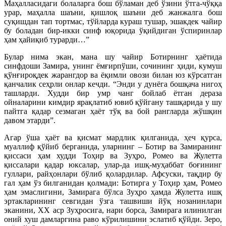
Маҳалласидаги болаларга бош бўламан деб ўзини ўтга-чўққа
урар, маҳалла шаъни, қишлоқ шаъни деб жанжалга бош
суқишдан тап тортмас, тўйларда кураш тушар, эшакдек чайир
бу боладан бир-икки синф юқорида ўқийдиган ўспиринлар
ҳам ҳайиқиб турарди…”
Булар нима экан, мана шу чайир Ботирнинг ҳаётида
синфдоши Замира, унинг ёмғирпўши, сочининг ҳиди, кумуш
қўнғироқдек жарангдор ва ёқимли овози билан юз кўрсатган
қанчалик сеҳрли онлар кечди. “Энди у дунёга бошқача нигоҳ
ташларди. Худди бир умр чанг бойлаб ётган дераза
ойналарини кимдир ярақлатиб ювиб қўйгану ташқарида у шу
пайтга қадар сезмаган ҳаёт тўқ ва бой рангларда жўшқин
давом этарди”.
Агар ўша ҳаёт ва қисмат мардлик қилганида, ҳеч қурса,
муаллиф қўйиб берганида, уларнинг – Ботир ва Замиранинг
қиссаси ҳам худди Тоҳир ва Зуҳро, Ромео ва Жулетта
қиссалари қадар юксалар, улар-да ишқ-муҳаббат боғининг
гуллари, райҳонлари бўлиб қолардилар. Афсуски, тақдир бу
гал ҳам ўз билганидан қолмади: Ботирга у Тоҳир ҳам, Ромео
ҳам эмаслигини, Замирага бўлса Зуҳро ҳамда Жулетта ишқ
эртакларининг севгидан ўзга ташвиши йўқ нозанинлари
эканини, ХХ аср Зуҳросига, нари борса, Замирага илинилган
оний хуш дамларгина раво кўрилишини эслатиб қўйди. Зеро,