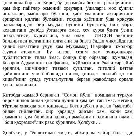
қолишида бор гап. Бироқ бу қорамойга ботган тракторчининг
ҳам бир пайтлар осмоний орзулари, ўшаларга мос кўнгил
истаклари, майллари бўлгани, ҳаёт уларнинг аксариятини
ерпарчин қилган бўлмасин, гоҳида ҳаётнинг ўша қоқсуяк
панжаларидан бир муддат бўғзини бў
шатиб, бир марта
келадигани дунёда ўзгаларга эмас, ҳеч қурса ўзига ўзини
исботлагиси, кўрсатгиси, у-да одам – ИНСОН эканини
билдиргиси келганини илғагани ва бизга ёддан чиқмайдиган
қилиб илғатгани учун ҳам Муҳаммад Шарифни ижодкор,
ёзувчи атаяпман. Бу илғов, сезим ҳам очиқ-ошкора,
публитсистик тилда эмас, бошқа бир образлар, жумладан,
Бозоров Адҳамнинг синфдоши, “кўйлагининг ёқаси сарғайиб
ёрилган, шимининг тиззаси сузилган, титилиб кетган
қайишининг учи ёнбошида пичоқ қинидек осилиб қолган
киши”нинг судда тутила-тутила берган жавоблари орқали
ҳосил қилинади.
Китобда жамлаб берилган “Сомон йўли” номидаги туркум,
бироз ишлов билан қиссага дўниши ҳам ҳеч гап эмас. Негаки,
тўртала ҳикояда ҳам қишлоқда Ботир дўхтир деган “мартаба”
билан сийланган, бир қарашда жисми ҳам, жони ҳам,
аҳамияти ҳам бировни қизиқтирмайдиган одмигина одамга
“бош қаҳрамон”лик раво кўрилган. Ҳолбуки…
Ҳолбуки, у “ёшлигидан миқти, абжир ва чайир бола эди.