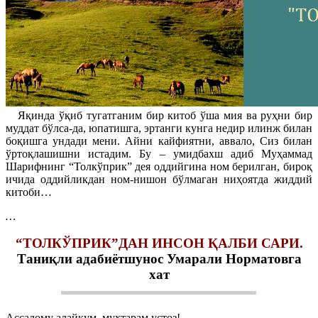
Яқинда ўқиб тугатганим бир китоб ўша мия ва руҳни бир
муддат бўлса-да, юпатишга, эртанги кунга недир илинж билан
боқишга ундади мени. Айни кайфиятни, аввало, Сиз билан
ўртоқлашишни истадим. Бу – умидбахш адиб Муҳаммад
Шарифнинг “Толкўприк” дея оддийгина ном берилган, бироқ
ичида оддийликдан ном-нишон бўлмаган ниҳоятда жиддий
китоби…
…
“ТОЛКЎПРИК”ДАН ИНСОН ҚАЛБИ САРИ.
Таниқли адабиётшунос Умарали Норматовга
хат
Ассалому алайкум, муҳтарам устоз!