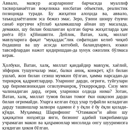
Аввало, мазкур асарларнинг барчасида муаллиф
тасвирланаётган воқеликка нисбатан объектив, реалистик
позицияда туради. Бу жиҳатни алоҳида ва, аввало,
таъкидлаётганим эса бежиз эмас. Зеро, ўзини шоиру ёзувчи
санаб юргувчи кўплаб қаламкашлар айнан шу масалада,
демакки, шу билан бошланган қолган барча жиҳатларда ҳам
риёга йўл қўйишяпти. Дейлик, Ватан, халқ, миллат
мавзуларига фақат “муқаддас”лик сифатидан келиб чиқиб
ёндашиш ва шу асосда китобий, баландпарвоз, юзаки
тавсифлардан нажот қидиришдан-да хунук ожизлик бўлмаса
керак.
Ҳолбуки, Ватан, халқ, миллат қандайдир мавҳум, хаёлий,
эйфорик тушунчалар эмас, балки аниқ, конкрет, қўл билан
ушлаб, жон билан сезиш мумкин бўлган, ҳамма нарсадан-да
тирикроқ қадриятлардир. Уларнинг дарди, оғриғи, туйғулари
ҳар биримизникидан сезилувчанроқ, ўткирроқдир. Сизу мен
чалинадиган дард, оғриқ уларники олдида нима? Зотан,
Ватан, халқ, миллат тумов билан томоғ ёки ошқозон дарди
билан оғримайди. Уларга келган ёхуд улар туфайли келадиган
дарду ташвишлар залвори одамни ё у ёқли ё бу ёқли қилади-
қўяди. Муҳаммад Шарифнинг “Отамакон”и айни шу
ҳақиқатни ниҳоятда янги, бизнинг адабий тажрибамизда
учрамаган макон ва қаҳрамонлар мисолида онгу шууримизга
қуядиган ҳикоя бўлган.