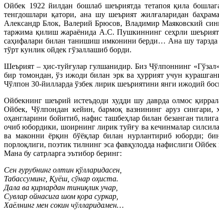
Ойбек 1922 йилдан бошлаб шеъриятда тетапоя қила бошлага
тенгдошлари қатори, ана шу шеърият жилғаларидан баҳрам
Александр Блок, Валерий Брюсов, Владимир Маяковский син
таржима қилиш жараёнида А.С. Пушкиннинг сеҳрли шеърияти
саҳифалари билан танишиш имконини берди… Ана шу тарзда а
тўрт кунлик ойдек гўзаллашиб борди.
Шеърият – ҳис-туйғулар гулшанидир. Биз Чўлпоннинг «Гўзал
бир томондан, ўз ижоди билан эрк ва ҳуррият учун курашга
Чўлпон 30-йилларда ўзбек лирик шеъриятини янги ижодий бос
Ойбекнинг шеърий истеъдоди худди шу даврда олмос қиррал
Ойбек, Чўлпондан кейин, бармоқ вазнининг аруз сингари, 
оҳангларини бойитиб, нафис ташбеҳлар билан безанган тилиг
очиб юбордики, шоирнинг лирик туйғу ва кечинмалар силсил
ва маконни ёрқин бўёқлар билан нурлантириб юборди; бин
порлоқлиги, поэтик тилнинг эса фавқулодда нафислиги Ойбек 
Мана бу сатрларга эътибор беринг:
Сен ғурубнинг олтин қўлларидасен,
Табассуминг, Қуёш, сўнар оҳиста.
Дала ва қирлардан тиниқлик учар,
Сувлар ойнасига шом қора суркар,
Хаёлнинг мен сокин чўлларидамен…