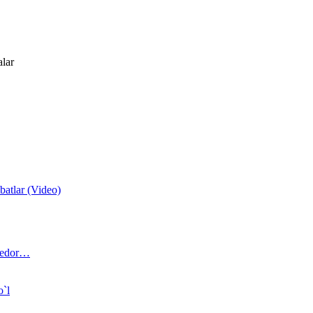
alar
atlar (Video)
 bedor…
o`l