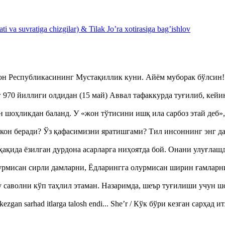
 va suvratiga chizgilar) & Tilak Jo’ra xotirasiga bag’ishlov
тон Республикасининг Мустақиллик куни. Айём муборак бўлси
970 йиллиги олдидан (15 май) Аввал тафаккурда туғилиб, кейи
оҳликдан баланд. У «жон тўтисини ишқ ила сарбоз этай деб
кон беради? Ўз қафасимизни яратишгами? Тил инсоннинг энг д
ақида ёзилган дурдона асарларга ниҳоятда бой. Онани улуғла
урмисан сирли дамларни, Ёдларингга олурмисан ширин ғамларн
аволни кўп таҳлил этаман. Назаримда, шеър туғилиши учун 
ezgan sarhad itlarga talosh endi... She’r / Кўк бўри кезган сарҳад 