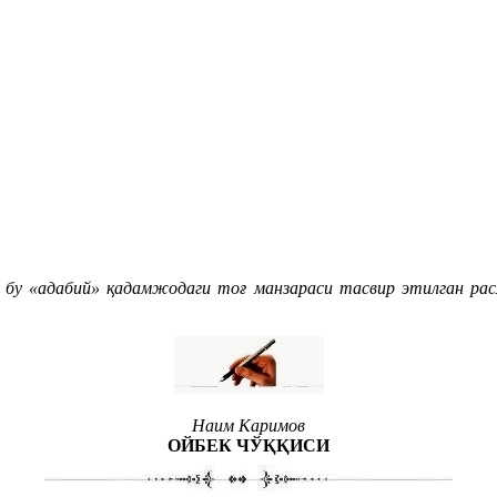
из, бу «адабий» қадамжодаги тоғ манзараси тасвир этилган ра
Наим Каримов
ОЙБЕК ЧЎҚҚИСИ