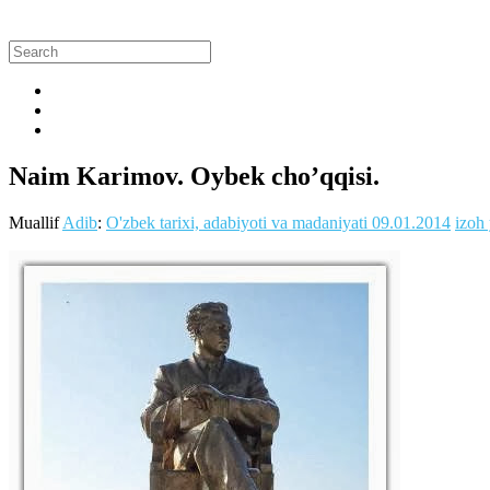
Naim Karimov. Oybek cho’qqisi.
Muallif
Adib
:
O'zbek tarixi, adabiyoti va madaniyati
09.01.2014
izoh