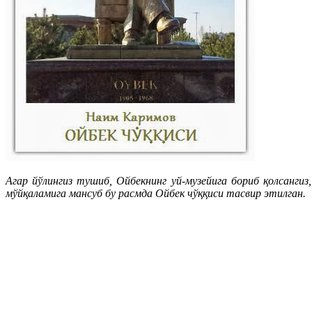
Агар йўлингиз тушиб, Ойбекнинг уй-музейига бориб қолсанг
мўйқаламига мансуб бу расмда Ойбек чўққиси тасвир этилган.