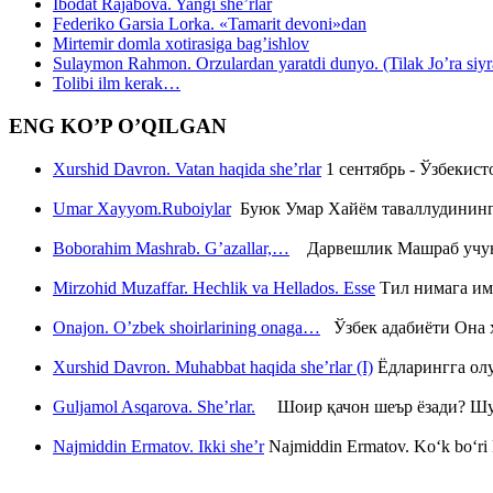
Ibodat Rajabova. Yangi she’rlar
Federiko Garsia Lorka. «Tamarit devoni»dan
Mirtemir domla xotirasiga bag’ishlov
Sulaymon Rahmon. Orzulardan yaratdi dunyo. (Tilak Jo’ra siyrati
Tolibi ilm kerak…
ENG KO’P O’QILGAN
Xurshid Davron. Vatan haqida she’rlar
1 сентябрь - Ўзбекис
Umar Xayyom.Ruboiylar
Буюк Умар Хайём таваллудининг 
Boborahim Mashrab. G’azallar,…
Дарвешлик Машраб учун ш
Mirzohid Muzaffar. Hechlik va Hellados. Esse
Тил нимага им
Onajon. O’zbek shoirlarining onaga…
Ўзбек адабиёти Она ҳ
Xurshid Davron. Muhabbat haqida she’rlar (I)
Ёдларингга ол
Guljamol Asqarova. She’rlar.
Шоир қачон шеър ёзади? Шу с
Najmiddin Ermatov. Ikki she’r
Najmiddin Ermatov. Ko‘k bo‘ri k