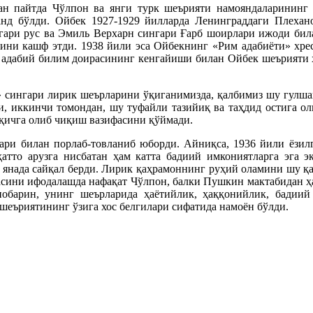
н пайтда Чўлпон ва янги турк шеърияти намояндаларининг а
анд бўлди. Ойбек 1927-1929 йилларда Ленинграддаги Плехан
гари рус ва Эмиль Верхарн сингари Ғарб шоирлари ижоди би
ни кашф этди. 1938 йили эса Ойбекнинг «Рим адабиёти» хре
дабий билим доирасининг кенгайиши билан Ойбек шеърияти ҳам
» сингари лирик шеърларини ўқиганимизда, қалбимиз шу гулшан
ни, иккинчи томондан, шу туфайли тазийиқ ва таҳдид остига о
қичга олиб чиқиш вазифасини қўймади.
ари билан порлаб-товланиб юборди. Айниқса, 1936 йили ёзил
ҳатто арузга нисбатан ҳам катта бадиий имкониятларга эга 
а янада сайқал берди. Лирик қаҳрамоннинг руҳий оламини шу қа
асини ифодалашда нафақат Чўлпон, балки Пушкин мактабидан ҳа
обарин, унинг шеърларида ҳаётийлик, ҳаққонийлик, бадиий 
шеъриятининг ўзига хос белгилари сифатида намоён бўлди.