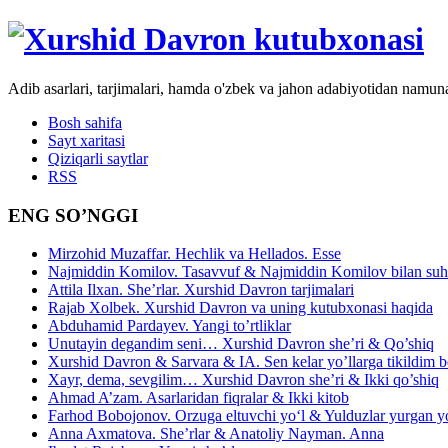
Adib asarlari, tarjimalari, hamda o'zbek va jahon adabiyotidan namun
Bosh sahifa
Sayt xaritasi
Qiziqarli saytlar
RSS
ENG SO’NGGI
Mirzohid Muzaffar. Hechlik va Hellados. Esse
Najmiddin Komilov. Tasavvuf & Najmiddin Komilov bilan suhb
Attila Ilxan. She’rlar. Xurshid Davron tarjimalari
Rajab Xolbek. Xurshid Davron va uning kutubxonasi haqida
Abduhamid Pardayev. Yangi to’rtliklar
Unutayin degandim seni… Xurshid Davron she’ri & Qo’shiq
Xurshid Davron & Sarvara & IA. Sen kelar yo’llarga tikildim
Xayr, dema, sevgilim… Xurshid Davron she’ri & Ikki qo’shiq
Ahmad A’zam. Asarlaridan fiqralar & Ikki kitob
Farhod Bobojonov. Orzuga eltuvchi yo‘l & Yulduzlar yurgan y
Anna Axmatova. She’rlar & Anatoliy Nayman. Anna