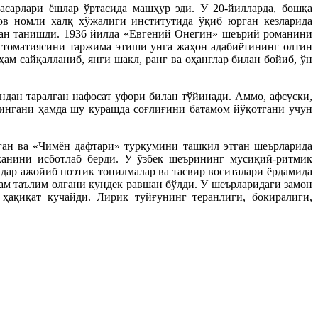
сарлари ёшлар ўртасида машҳур эди. У 20-йилларда, бошқа
ов номли халқ хўжалиги институтида ўқиб юрган кезларида
лан танишди. 1936 йилда «Евгений Онегин» шеърий романини
стоматиясини таржима этиши унга жаҳон адабиётининг олтин
 сайқалланиб, янги шакл, ранг ва оҳанглар билан бойиб, ўн
дан таралган нафосат уфори билан тўйинади. Аммо, афсуски,
лингани ҳамда шу курашда соғлиғини батамом йўқотгани учун
ган ва «Чимён дафтари» туркумини ташкил этган шеърларида
эканини исботлаб берди. У ўзбек шеърининг мусиқий-ритмик
дар ажойиб поэтик топилмалар ва тасвир воситалари ёрдамида
м таълим олгани кундек равшан бўлди. У шеърларидаги замон
ҳақиқат кучайди. Лирик туйғунинг теранлиги, бокиралиги,