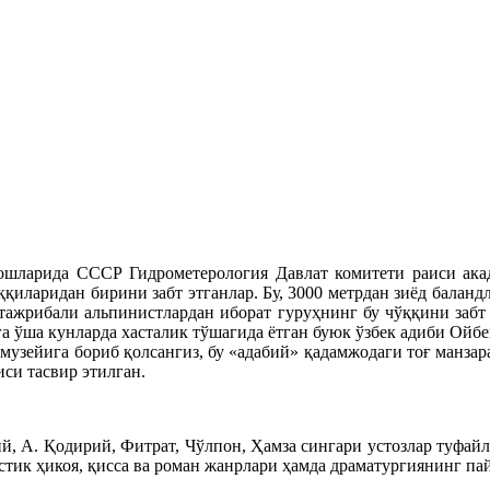
ларида СССР Гидрометерология Давлат комитети раиси акад
ққиларидан бирини забт этганлар. Бу, 3000 метрдан зиёд баланд
 тажрибали альпинистлардан иборат гуруҳнинг бу чўққини забт
 ўша кунларда хасталик тўшагида ётган буюк ўзбек адиби Ойбе
зейига бориб қолсангиз, бу «адабий» қадамжодаги тоғ манзарас
си тасвир этилган.
ий, А. Қодирий, Фитрат, Чўлпон, Ҳамза сингари устозлар туфайл
стик ҳикоя, қисса ва роман жанрлари ҳамда драматургиянинг па