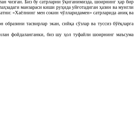
ан чизган. Биз бу сатрларни ўқиганимизда, шоирнинг ҳар бир
лаҳзадаги манзараси киши руҳида уйғотадиган ҳазин ва мунгли
латни: «Хаёлнинг мен сокин чўлларидамен» сатрларида аниқ ва
образини тасвирлар экан, сийқа сўзлар ва туссиз бўёқларга
илан фойдаланганки, биз шу ҳол туфайли шоирнинг маъсума