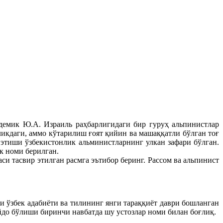
емик Ю.А. Израиль раҳбарлигидаги бир гуруҳ альпинистлар
ликдаги, аммо кўтарилиш ғоят қийин ва машаққатли бўлган тоғ
 этиши ўзбекистонлик альминистларнинг улкан зафари бўлган.
к номи берилган.
и тасвир этилган расмга эътибор беринг. Рассом ва альпинист
и ўзбек адабиёти ва тилининг янги тараққиёт даври бошланган
йдо бўлиши биринчи навбатда шу устозлар номи билан боғлиқ.