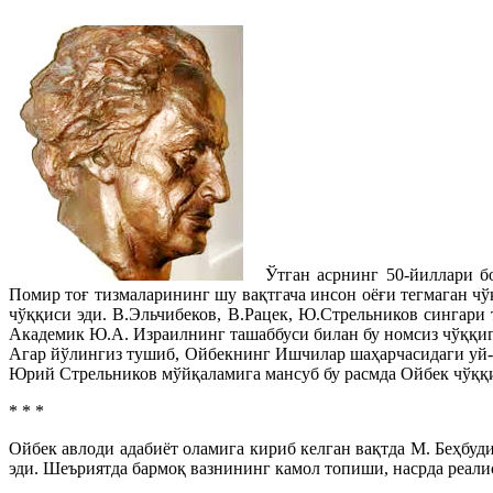
Ўтган асрнинг 50-йиллари бош
Помир тоғ тизмаларининг шу вақтгача инсон оёғи тегмаган чў
чўққиси эди. В.Эльчибеков, В.Рацек, Ю.Стрельников сингари
Академик Ю.А. Израилнинг ташаббуси билан бу номсиз чўққига
Агар йўлингиз тушиб, Ойбекнинг Ишчилар шаҳарчасидаги уй-му
Юрий Стрельников мўйқаламига мансуб бу расмда Ойбек чўққи
* * *
Ойбек авлоди адабиёт оламига кириб келган вақтда М. Беҳбуд
эди. Шеъриятда бармоқ вазнининг камол топиши, насрда реали