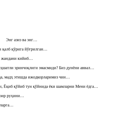
н! Энг азиз ва энг…
н қалб қўрига йўғрилган…
», жандани кийиб…
аҳшатли эринчоқлиги эмасмиди? Биз дунёни аввал…
шда, мадҳ этишда ижодкорларимиз чин…
и, Ёқиб қўйиб тун қўйнида ёки шамларни Мени ёдга…
шоир руҳини…
итларга…