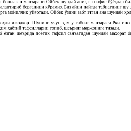
а бошлаган манзарани Ойбек шундай аниқ ва нафис бўёқлар бил
далантириб берганини кўрамиз. Биз айни пайтда табиатнинг шу 
ларга мойиллик уйғотади. Ойбек ўзини забт этган ана шундай ҳо
ҳли ижодкор. Шунинг учун ҳам у табиат манзараси ёки инсон 
уҳим ҳаётий тафсилларни топиб, шеърият маржонига тизади.
 ёзган шеърида поэтик тафсил санъатидан шундай маҳорат б