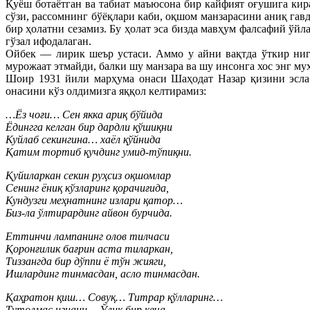
Қуёш ботаётган ва табиат маъюсона бир кайфият оғушига кир
сўзи, рассомнинг бўёқлари каби, оқшом манзарасини аниқ гав
бир ҳолатни сезамиз. Бу ҳолат эса бизда мавҳум фалсафий ўй
гўзал ифодалаган.
Ойбек — лирик шеър устаси. Аммо у айни вақтда ўткир ниго
мурожаат этмайди, балки шу манзара ва шу инсонга хос энг м
Шоир 1931 йили марҳума онаси Шаҳодат Назар қизини эслаб
онасини кўз олдимизга яққол келтирамиз:
…Ёз чоғи… Сен якка ариқ бўйида
Ёдингга келган бир дардли қўшиқни
Куйлаб секингина… хаёл қўйнида
Қатим тортиб қучдинг умид-тўпиқни.
Қуйиларкан секин руҳсиз оқшомлар
Сенинг ёниқ кўзларинг қорачиғида,
Кундузги меҳнатнинг излари қатор…
Биз-ла ўлтирардинг айвон бурчида.
Еттинчи лампанинг олов тилчаси
Қоронғилик бағрин аста тиларкан,
Тиззангда бир дўппи ё тўн жияги,
Ишлардинг тинмасдан, асло тинмасдан.
Қаҳратон қиш… Совуқ… Титрар қўлларинг…
Тутолмас игнани… Ўлик бир кеча