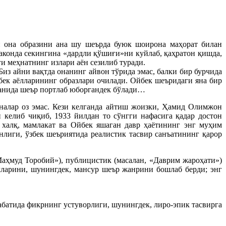
н она образини ана шу шеърда буюк шоирона маҳорат билан
маконда секингина «дардли қўшиғи»ни куйлаб, қаҳратон қишда,
и меҳнатнинг излари аён сезилиб туради.
из айни вақтда онанинг айвон тўрида эмас, балки бир бурчида
збек аёлларининг образлари очилади. Ойбек шеъридаги яна бир
тганида шеър портлаб юборгандек бўлади…
алар оз эмас. Кези келганда айтиш жоизки, Ҳамид Олимжон
 келиб чиқиб, 1933 йилдан то сўнгги нафасига қадар достон
р халқ, мамлакат ва Ойбек яшаган давр ҳаётининг энг муҳим
лиги, ўзбек шеъриятида реалистик тасвир санъатининг қарор
Маҳмуд Торобий»), публицистик (масалан, «Даврим жароҳати»)
имларини, шунингдек, мансур шеър жанрини бошлаб берди; энг
батида фикрнинг устуворлиги, шунингдек, лиро-эпик тасвирга