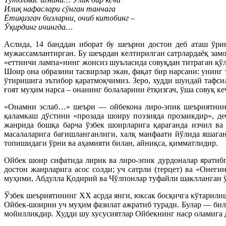
Илиқ нафаслари сўнган танчага
Ётиқизгач бизларни, очиб китобинг –
Ўқирдинг ичингда…
Аслида, 14 банддан иборат бу шеърни достон деб аташ ўри
мужассамлантирган. Бу шеърдан келтирилган сатрлардаёқ замо
«еттинчи лампа»нинг жонсиз шуъласида совуқдан титраган қўл
Шоир она образини тасвирлар экан, фақат бир нарсани: унинг
ўтиришига эътибор қаратмоқчимиз. Зеро, худди шундай тафсил
ғоят муҳим нарса – онанинг болаларини ётқизгач, ўша совуқ 
«Онамни эслаб…» шеъри — ойбекона лиро-эпик шеъриятнинг
қаламкаш дўстини «прозада шоиру поэзияда прозаикдир», де
жанрида бошқа барча ўзбек шоирларига қараганда изчил ва 
масалаларига бағишланганлиги, халқ манфаати йўлида яшага
топишидаги ўрни ва аҳамияти билан, айниқса, қимматлидир.
Ойбек шоир сифатида лирик ва лиро-эпик дурдоналар яратибг
достон жанрларига асос солди; уч сатрли (терцет) ва «Онег
муҳими, Абдулла Қодирий ва Чўлпонлар туфайли шаклланган ўз
Ўзбек шеъриятининг ХХ асрда янги, юксак босқичга кўтарили
Ойбек-шоирни уч муҳим фазилат ажратиб туради. Булар — бил
мойилликдир. Худди шу хусусиятлар Ойбекнинг наср оламига 