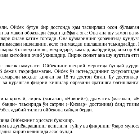
нли. Ойбек бутун бир достонда ҳам тасвирлаш осон бўлмага
н ва макон образлари ёрқин қиёфага эга: Она ана шу замон ва 
лари билан қатим тортади. Она кўзларининг қорачиғида кундузг
 тинмасдан ишлашини, асло тинмасдан ишлашини таъкидлайди. Б
ларда ўта меҳнаткаш, меҳридарё, камтар, жабрдийда, хоксор ў
кечада китобини очиб ўқишидир. Лирик сюжет ана шу нуқтага е
 юксак намунаси. Ойбекнинг шеърий меросида бундай дурдон
б бежиз таърифламаган. Ойбек ўз истеъдодининг хусусиятидан
самарали меҳнат қилган ва 18 та достон ёзган. Бу достонла
н ва курашган фидойи кишилар образини яратишга бағишланган
ина қолмай, лирик (масалан, «Навоий»), драматик (масалан, «
ин банди» таъсирида ўн сатрли («Қизлар» достонида) банд тиз
бек адабий тилига ойбекона сайқал берди.
шида Ойбекнинг ҳиссаси буюкдир.
им ва дунёқарашнинг кенглиги, туйғу ва фикрнинг ўзаро муноса
дадил кириб келишида асос бўлди.