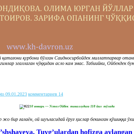
ий қатағони қурбони бўлган Саидносирбойдек миллатпарвар отан
имлар эгаллаган чўққидан асло кам эмас. Табиийки, Ойбекдек бу
oto
09.01.2023
комментариев 14
10 январь — Устоз Ойбек таваллудига 118 йил тўлади
жо бир ғалаён, ой шуъласидай ёруғ ҳислар бекинган қўшиққа ўх
o’shshayeva. Tuyg’ulardan hofizga aylangan