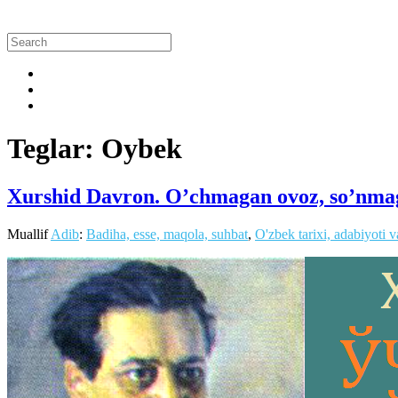
Teglar: Oybek
Xurshid Davron. O’chmagan ovoz, so’nma
Muallif
Adib
:
Badiha, esse, maqola, suhbat
,
O'zbek tarixi, adabiyoti 