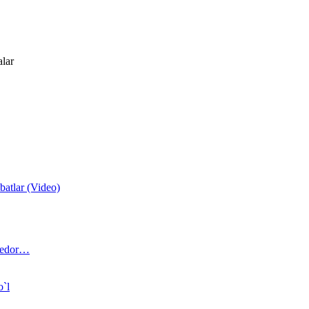
alar
atlar (Video)
 bedor…
o`l