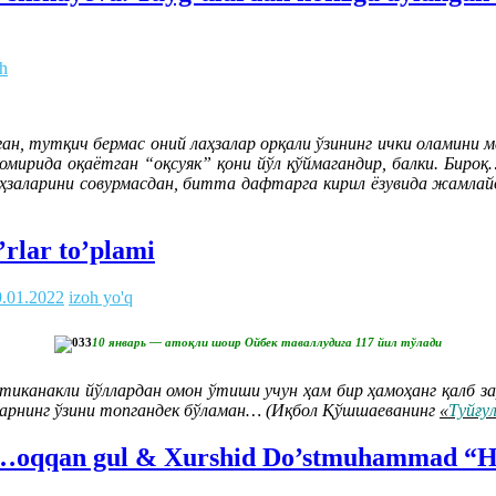
oh
н, тутқич бермас оний лаҳзалар орқали ўзининг ички оламини ман
мирида оқаётган “оқсуяк” қони йўл қўймагандир, балки. Бироқ
аҳзаларини совурмасдан, битта дафтарга кирил ёзувида жамлай
’rlar to’plami
9.01.2022
izoh yo'q
10 январь — атоқли шоир Ойбек таваллудига 117 йил тўлади
канакли йўллардан омон ўтиши учун ҳам бир ҳамоҳанг қалб зару
уларнинг ўзини топгандек бўламан… (Иқбол Қўшшаеванинг
«
Туйғу
qqan gul & Xurshid Do’stmuhammad “Hayot