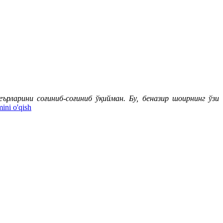
ларини соғиниб-соғиниб ўқийман. Бу, беназир шоирнинг ўзи
ini o'qish