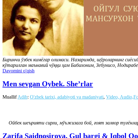
Биринчи ўзбек кимёгар олимаси. Назаримда, шўроларнинг сиёс
кўтарилган маънавий чўққи ҳам Бибихоним, Зебунисо, Нодирабег
Davomini o'qish
Men sevgan Oybek. She’rlar
Muallif
Adib
:
O'zbek tarixi, adabiyoti va madaniyati
,
Video, Audio,F
Ойбек шеърияти сирли, мўъжизага бой, ғоят залвор туғёнлар 
Zarifa Saidnosirova. Gul bargi & Iqbol Q