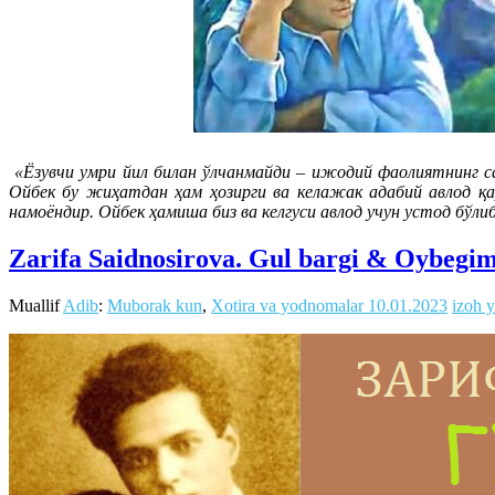
«Ёзувчи умри йил билан ўлчанмайди – ижодий фаолиятнинг са
Ойбек бу жиҳатдан ҳам ҳозирги ва келажак адабий авлод қа
намоёндир. Ойбек ҳамиша биз ва келгуси авлод учун устод бўли
Zarifa Saidnosirova. Gul bargi & Oybegim
Muallif
Adib
:
Muborak kun
,
Xotira va yodnomalar
10.01.2023
izoh y