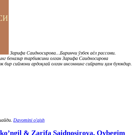
Зарифа Саидносирова…Биринчи ўзбек аёл рассоми.
инг беназир тарбиясини олган Зарифа Саидносирова
юк бир сиймони ардоқлай олган инсоннинг сийрати ҳам буюкдир.
шайди.
Davomini o'qish
 ko’ngil & Zarifa Saidnosirova. Oybegim