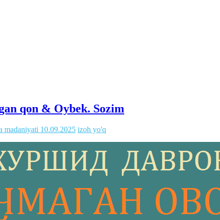
gan qon & Oybek. Sozim
va madaniyati
10.09.2025
izoh yo'q