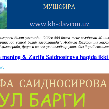
мараси билан ўлчанади. Ойбек 400 йилга тенг келадиган 40 йил
ршисида устод бўлиб гавдаланади”. Абдулла Қаҳҳорнинг ҳаққ
б қолаверади, бугунги ва келгуси авлодлар унинг биз бориб етма
 mening & Zarifa Saidnosirova haqida ikk
o'q