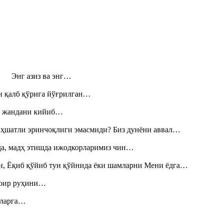
н! Энг азиз ва энг…
н қалб қўрига йўғрилган…
», жандани кийиб…
аҳшатли эринчоқлиги эмасмиди? Биз дунёни аввал…
шда, мадҳ этишда ижодкорларимиз чин…
и, Ёқиб қўйиб тун қўйнида ёки шамларни Мени ёдга…
шоир руҳини…
итларга…