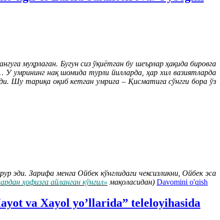
гуга муҳрлаган. Бугун сиз ўқиётган бу шеърлар ҳақида бировга
… У умрининг нақ шомида турли йилларда, ҳар хил вазиятларда
ди. Шу тариқа оқиб кетган умрига – Қисматига сўнгги бора ўз
р эди. Зарифа менга Ойбек кўнглидаги чексизликни, Ойбек эса
лардан ҳофизга айланган кўнгил»
мақоласидан)
Davomini o'qish
 va Xayol yo’llarida” teleloyihasida