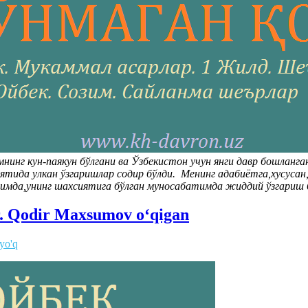
нинг кун-паякун бўлгани ва Ўзбекистон учун янги давр бошланг
тида улкан ўзгаришлар содир бўлди. Менинг адабиётга,хусуса
имда,унинг шахсиятига бўлган муносабатимда жиддий ўзгариш 
r. Qodir Maxsumov o‘qigan
 yo'q