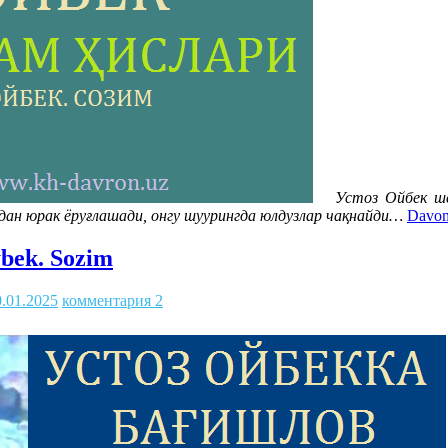
Устоз Ойбек шеър
рдан юрак ёруғлашади, онгу шуурингда юлдузлар чақнайди…
Davom
ybek. Sozim
0.01.2025
комментария 2