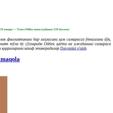
10 январь — Устоз Ойбек таваллудининг 120 йиллиги
лик фаолиятининг бир лаҳзасини ҳам самарасиз ўтказгани йўқ.
оният тўла бу сўзларида Ойбек ҳаёти ва ижодининг самараси
ган қирраларини кашф этаверадилар
Davomini o'qish
i maqola