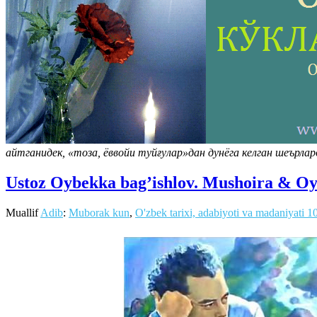
айтганидек, «тоза, ёввойи туйғулар»дан дунёга келган шеърла
Ustoz Oybekka bag’ishlov. Mushoira & O
Muallif
Adib
:
Muborak kun
,
O'zbek tarixi, adabiyoti va madaniyati
1