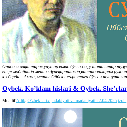
Орадаги вақт тарих учун арзимас бўлса-да, у тоталитар тузум
вақт мобайнида менинг дунёқарашимда,ватандошларим руҳония
юз берди. Аммо, менинг Ойбек шеъриятига бўлган тушунчалар
Oybek. Ko’klam hislari & Oybek. She’rla
Muallif
Adib
:
O'zbek tarixi, adabiyoti va madaniyati
22.04.2025
izoh