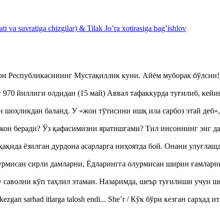
 va suvratiga chizgilar) & Tilak Jo’ra xotirasiga bag’ishlov
тон Республикасининг Мустақиллик куни. Айём муборак бўлси
970 йиллиги олдидан (15 май) Аввал тафаккурда туғилиб, кейи
оҳликдан баланд. У «жон тўтисини ишқ ила сарбоз этай деб
кон беради? Ўз қафасимизни яратишгами? Тил инсоннинг энг д
ақида ёзилган дурдона асарларга ниҳоятда бой. Онани улуғла
урмисан сирли дамларни, Ёдларингга олурмисан ширин ғамларн
аволни кўп таҳлил этаман. Назаримда, шеър туғилиши учун 
ezgan sarhad itlarga talosh endi... She’r / Кўк бўри кезган сарҳад 