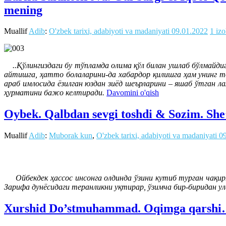
mening
Muallif
Adib
:
O'zbek tarixi, adabiyoti va madaniyati
09.01.2022
1 iz
..Қўлингиздаги бу тўпламда олима қўл билан ушлаб бўлмайдига
айтишга, ҳатто болаларини-да хабардор қилишга ҳам унинг то
араб имлосида ёзилган юздан зиёд шеърларини – яшаб ўтган л
ҳурматини бажо келтиради.
Davomini o'qish
Oybek. Qalbdan sevgi toshdi & Sozim. She
Muallif
Adib
:
Muborak kun
,
O'zbek tarixi, adabiyoti va madaniyati
0
Ойбекдек ҳассос инсонга олдинда ўзини кутиб турган чақирти
Зарифа дунёсидаги теранликни уқтирар, ўзимча бир-биридан 
Xurshid Do’stmuhammad. Oqimga qarshi…o