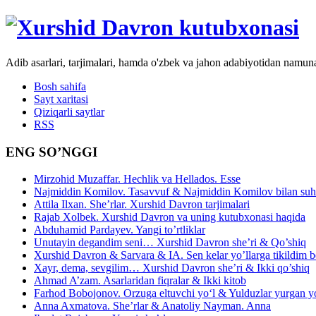
Adib asarlari, tarjimalari, hamda o'zbek va jahon adabiyotidan namun
Bosh sahifa
Sayt xaritasi
Qiziqarli saytlar
RSS
ENG SO’NGGI
Mirzohid Muzaffar. Hechlik va Hellados. Esse
Najmiddin Komilov. Tasavvuf & Najmiddin Komilov bilan suhb
Attila Ilxan. She’rlar. Xurshid Davron tarjimalari
Rajab Xolbek. Xurshid Davron va uning kutubxonasi haqida
Abduhamid Pardayev. Yangi to’rtliklar
Unutayin degandim seni… Xurshid Davron she’ri & Qo’shiq
Xurshid Davron & Sarvara & IA. Sen kelar yo’llarga tikildim
Xayr, dema, sevgilim… Xurshid Davron she’ri & Ikki qo’shiq
Ahmad A’zam. Asarlaridan fiqralar & Ikki kitob
Farhod Bobojonov. Orzuga eltuvchi yo‘l & Yulduzlar yurgan y
Anna Axmatova. She’rlar & Anatoliy Nayman. Anna