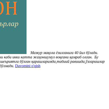
Мазкур мақола ёзилганига 40 йил бўлади.
ани каби икки катта жаҳоншумул воқеани қамраб олган. Бу
н,шеъриятга бўлган қарашларимда,табиий равишда,ўзгаришлар
бўлмади.
Davomini o'qish