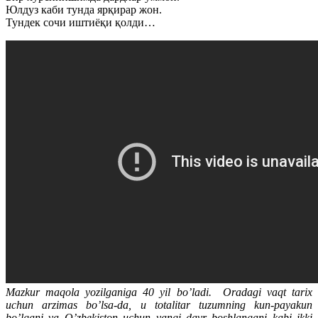
Юлдуз каби тунда ярқирар жон.
Тундек сочи иштиёқи қолди…
Mazkur maqola yozilganiga 40 yil bo’ladi. Oradagi vaqt tarix
uchun arzimas bo’lsa-da, u totalitar tuzumning kun-payakun
bo’lgani va O’zbekiston uchun yangi davr boshlangani kabi ikki