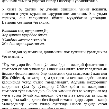
деб номи таънага учраган ёшлар Ойбекдан ўрганяптилар.
У бизга бу ҳаётни, бу дунёни севишни, унинг поклиги,
тинчлиги учун курашиш зарурлигини англатди. Биз ундан
тарихга, она халқимизга бўлган муҳаббатни ўргандик.
Ватанни севишни ўргандик:
Ватанни сев, тупроғини ўп,
Ҳар қаричи муқаддас бизга.
Чўлидаги ҳатто қуруқ чўп
Жондан яқин юрагимизга.
Биз ундан қўлимизни, дилимизни пок тутишни ўргандик ва
ўрганамиз…
“Ёзувчи умри йил билан ўлчанмайди — ижодий фаолиятнинг
самараси билан ўлчанади. Ойбек 400 йилга тенг келадиган 40
йиллик фаолиятининг бир лаҳзасини ҳам самарасиз ўтказгани
йўқ. Ойбек бу жиҳатдан ҳам ҳозирги ва келажак адабий авлод
қаршисида устод бўлиб гавдаланади”. Абдулла Қаҳҳорнинг
ҳаққоният тўла бу сўзларида Ойбек ҳаёти ва ижодининг
самараси тўла намоёндир. Ойбек ҳамиша биз ва келгуси авлод
учун устод бўлиб қолаверади, бугунги ва келгуси авлодлар
уни қайта-қайта, ҳатто биз бориб етмаган қирраларини кашф
этаверадилар. Ушбу ўйлар сўнггида Ойбек ҳақида ёзган
шеъримни келтиришга эҳтиёж сездим: