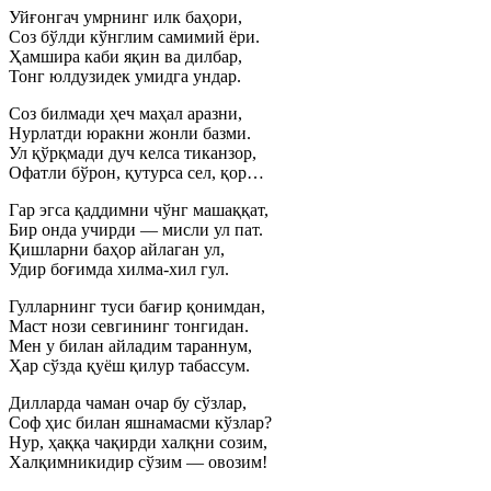
Уйғонгач умрнинг илк баҳори,
Соз бўлди кўнглим самимий ёри.
Ҳамшира каби яқин ва дилбар,
Тонг юлдузидек умидга ундар.
Соз билмади ҳеч маҳал аразни,
Нурлатди юракни жонли базми.
Ул қўрқмади дуч келса тиканзор,
Офатли бўрон, қутурса сел, қор…
Гар эгса қаддимни чўнг машаққат,
Бир онда учирди — мисли ул пат.
Қишларни баҳор айлаган ул,
Удир боғимда хилма-хил гул.
Гулларнинг туси бағир қонимдан,
Маст нози севгининг тонгидан.
Мен у билан айладим тараннум,
Ҳар сўзда қуёш қилур табассум.
Дилларда чаман очар бу сўзлар,
Соф ҳис билан яшнамасми кўзлар?
Нур, ҳаққа чақирди халқни созим,
Халқимникидир сўзим — овозим!