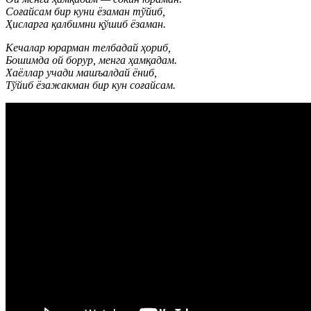
Соғайсам бир куни ёзаман тўйиб,
Ҳисларга қалбимни қўшиб ёзаман.
Кечалар юрарман телбадай ҳориб,
Бошимда ой борур, менга ҳамқадам.
Хаёллар учади машъалдай ёниб,
Тўйиб ёзажакман бир кун соғайсам.