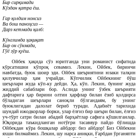
Бир сирқимади
Кўздан қатра ёш.
Гар қолдим нонсиз
Ва бош паноҳсиз —
Дарз кетмади қалб:
Кўнглимда ҳақиқат
Бир он сўнмади,
Гўё зўр қуёш.
Ойбек ҳақида сўз юритганда уни романист сифатида
кўрсатишни кўпроқ севамиз. Лекин, Ойбек, биринчи
навбатда, буюк шоир эди. Ойбек шеъриятини юзаки талқин
қилувчилар ҳам учрайди. Кўпчилик Ойбекнинг бўш
шеърлари жуда кўп-ку дейди. Ҳа, кўп. Лекин, бунинг жуда
жиддий сабаблари бор. Аслида унинг ўзбек шеърияти
дафтарига ҳар бирини олтин ҳарфлар билан ёзиб қолдирса
бўладиган шеърлари саноқли бўлгандаям, бу унинг
буюклигидан далолат бериб туради. Адабиёт тарихида
шундай ижодкорлар борки, улар ёлғиз бир шеъри билан, ёлғиз
уч-тўрт сатри билан абадий барҳаётлар сафига қўшилганлар.
Юқорида таъкидланган нотўғри тасаввур пайдо бўлишда
Ойбекдан кўра бошқалар айбдор: биз айбдор! Биз Ойбекни
яхши билмаймиз. Лекин, шу нарса аниқки, Ғарбдан ўрганяпти