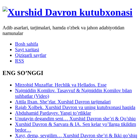
Adib asarlari, tarjimalari, hamda o'zbek va jahon adabiyotidan
namunalar
Bosh sahifa
Sayt xaritasi
Qiziqarli saytlar
RSS
ENG SO’NGGI
Mirzohid Muzaffar. Hechlik va Hellados. Esse
Najmiddin Komilov. Tasavvuf & Najmiddin Komilov bilan
suhbatlar (Video)
Attila Ilxan. She’rlar. Xurshid Davron tarjimalari
Rajab Xolbek. Xurshid Davron va uning kutubxonasi haqida
Abduhamid Pardayev. Yangi to’rtliklar
Unutayin degandim seni… Xurshid Davron she’ri & Qo’shiq
Xurshid Davron & Sarvara & IA. Sen kelar yo’llarga tikildim
bedor…
Xayr, dema, sevgilim… Xurshid Davron she’ri & Ikki qo’shiq