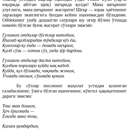
юқорида айтган эдик) шеърида қолди! Мана шеърнинг
улуғлиги, мана шеърнинг жасорати! Шеър — юрак ҳаётининг
ларзалари эканлигига бундан кейин ишонмасдан бўладими.
Ойбекнинг ушбу даҳшатли сатрлари шу оғир йўлни ўтишда
намоён бўлган буюк жасорат сўзлари эмасми:
Гулханга отдилар дўстлар китобим,
Йиғлаб қалбларидан тўкдилар кўз ёш.
Қоғозлар-ку ёнди — ёнмади шеърим,
Қалб сўзи — олтин сўз, унда зўр бардош.
Гулханга отдилар даста китобим,
Қалбим поралари куйди нақ кабоб.
Куйди, кул бўлмади, чиқмади жоним,
Ўчмади овозим, сўнмади қоним.
Бу сўзлар инсонинг жаҳолат устидан қозонган
ғалабасининг, ўзига бўлган ишончнинг, кўнгил ҳақиқатининг
дараги эмасми:
Тош экан бошим,
Ҳеч ёрилмади —
Ёғилди минг тош,
Қалам ҳамдардим,