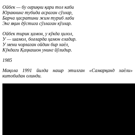
Ойбек — бу оғриқни қари тол каби
Юракнинг тубида асраган сўзлар,
Барча ҳасратини жим туриб лаби
Энг яқин дўстига сўзлаган кўзлар.
Ойбек тирик ҳамон, у кўкда ҳилол,
У — шамол, боғларда ҳамон еладир.
У мени чорлаган ойдин бир хаёл,
Кўкдаги Қаҳкашон унинг йўлидир.
1985
Мақола 1991 йилда нашр этилган «Самарқанд хаёли»
китобидан олинди.