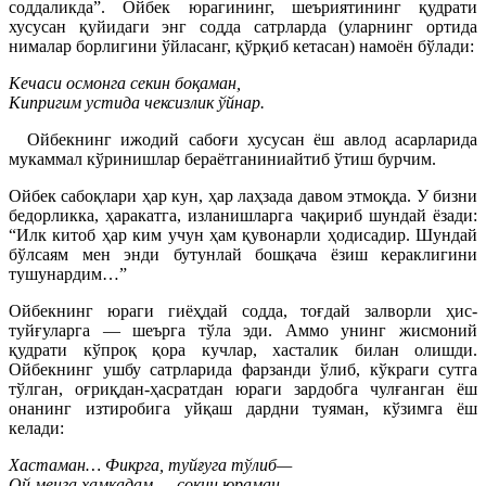
соддаликда”. Ойбек юрагининг, шеъриятининг қудрати
хусусан қуйидаги энг содда сатрларда (уларнинг ортида
нималар борлигини ўйласанг, қўрқиб кетасан) намоён бўлади:
Кечаси осмонга секин боқаман,
Кипригим устида чексизлик ўйнар.
Ойбекнинг ижодий сабоғи хусусан ёш авлод асарларида
мукаммал кўринишлар бераётганиниайтиб ўтиш бурчим.
Ойбек сабоқлари ҳар кун, ҳар лаҳзада давом этмоқда. У бизни
бедорликка, ҳаракатга, изланишларга чақириб шундай ёзади:
“Илк китоб ҳар ким учун ҳам қувонарли ҳодисадир. Шундай
бўлсаям мен энди бутунлай бошқача ёзиш кераклигини
тушунардим…”
Ойбекнинг юраги гиёҳдай содда, тоғдай залворли ҳис-
туйғуларга — шеърга тўла эди. Аммо унинг жисмоний
қудрати кўпроқ қора кучлар, хасталик билан олишди.
Ойбекнинг ушбу сатрларида фарзанди ўлиб, кўкраги сутга
тўлган, оғриқдан-ҳасратдан юраги зардобга чулғанган ёш
онанинг изтиробига уйқаш дардни туяман, кўзимга ёш
келади:
Хастаман… Фикрга, туйғуга тўлиб—
Ой менга ҳамқадам — сокин юраман.