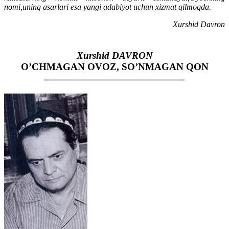
nomi,uning asarlari esa yangi adabiyot uchun xizmat qilmoqda.
Xurshid Davron
Xurshid DAVRON
O’CHMAGAN OVOZ, SO’NMAGAN QON