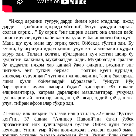
“Ижод дардини туғруқ дарди билан қиёс этадилар, ижод
дарди — қалбнинг қаърида уйғониб, бутун вужудни ларзага
солган оғриқ…” Бу оғриқ “энг ширин лаззат, она алласи каби
юпантирувчи, қуёш каби ҳаёт ва қувонч бағишловчи бир куч”.
Мана шу куч, мана шу оғриқ хаста Ойбекда тўлғин эди. Бу
кучни, бу оғриқни идора қилиш учун катта маънавий қудрат
зарур эди. Тилдан қолган, қўлларидан куч кетган шоир бу
қудратни халқидан, муҳаббатдан олди. Муҳаббатдан яралган
бу қудратли илҳом ҳар қандай ўжар фикрни, руҳнинг энг
ингичка, энг тутқич бермас — “олтин қуёш нуридан,
япроқлар суруридан” туғилган жилваларини, “ариқ ёқаларида
яшил кўзли бойчечакдай мўралаган”, “уйқуси йўқ
баргларнинг чучук лапари ёққан” ҳисларни сўз орқали
ёлқинлантирар, қатрада дарёларни мавжлантирар, учқунда
қуёшларни айлантирар, ишқдан ҳаёт ясар, оддий ҳаётдан эса
улуғ, тийран афсоналар тўқир эди.
21 ёшида илк шеърий тўплами нашр этилга, 32 ёшида “Қутлуғ
қон”ни, 37 ёшида “Алишер Навоий”ни ёзган ўзбек
прозасининг илк йўлчиларидан бўлган Ойбек йўли текис
кечмади. Унинг умр йўли шон-шуҳрат гуллари оралаб эмас,
тошлар устидан, жарлар ёқасидан ўтди. Унинг йўли (гарчи