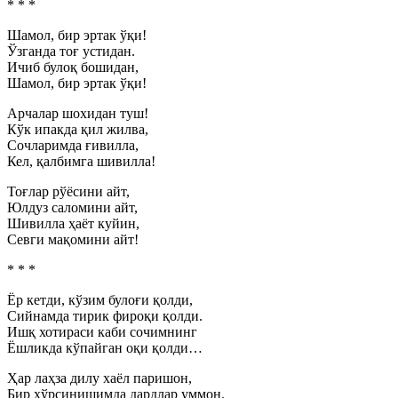
* * *
Шамол, бир эртак ўқи!
Ўзганда тоғ устидан.
Ичиб булоқ бошидан,
Шамол, бир эртак ўқи!
Арчалар шохидан туш!
Кўк ипакда қил жилва,
Сочларимда ғивилла,
Кел, қалбимга шивилла!
Тоғлар рўёсини айт,
Юлдуз саломини айт,
Шивилла ҳаёт куйин,
Севги мақомини айт!
* * *
Ёр кетди, кўзим булоғи қолди,
Сийнамда тирик фироқи қолди.
Ишқ хотираси каби сочимнинг
Ёшликда кўпайган оқи қолди…
Ҳар лаҳза дилу хаёл паришон,
Бир хўрсинишимда дардлар уммон.