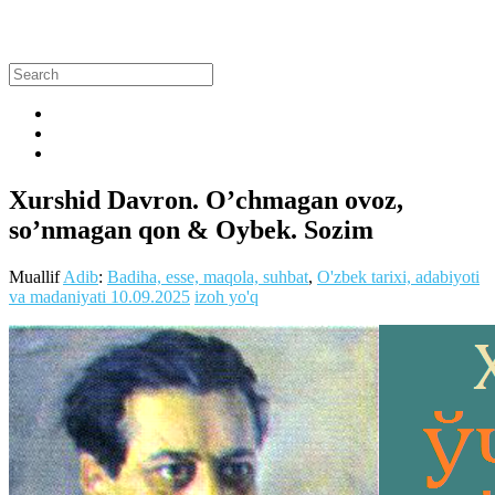
Xurshid Davron. O’chmagan ovoz,
so’nmagan qon & Oybek. Sozim
Muallif
Adib
:
Badiha, esse, maqola, suhbat
,
O'zbek tarixi, adabiyoti
va madaniyati
10.09.2025
izoh yo'q