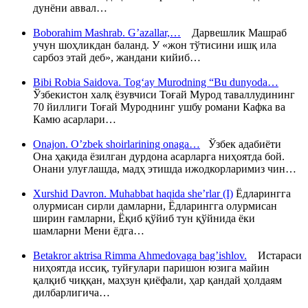
дунёни аввал…
Boborahim Mashrab. G’azallar,…
Дарвешлик Машраб
учун шоҳликдан баланд. У «жон тўтисини ишқ ила
сарбоз этай деб», жандани кийиб…
Bibi Robia Saidova. Tog‘ay Murodning “Bu dunyoda…
Ўзбекистон халқ ёзувчиси Тоғай Мурод таваллудининг
70 йиллиги Тоғай Муроднинг ушбу романи Кафка ва
Камю асарлари…
Onajon. O’zbek shoirlarining onaga…
Ўзбек адабиёти
Она ҳақида ёзилган дурдона асарларга ниҳоятда бой.
Онани улуғлашда, мадҳ этишда ижодкорларимиз чин…
Xurshid Davron. Muhabbat haqida she’rlar (I)
Ёдларингга
олурмисан сирли дамларни, Ёдларингга олурмисан
ширин ғамларни, Ёқиб қўйиб тун қўйнида ёки
шамларни Мени ёдга…
Betakror aktrisa Rimma Ahmedovaga bag’ishlov.
Истараси
ниҳоятда иссиқ, туйғулари паришон юзига майин
қалқиб чиққан, маҳзун қиёфали, ҳар қандай ҳолдаям
дилбарлигича…