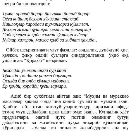
шеъри билан оҳангдош:
Туман оралаб борар, балчиққа ботиб борар
Оёғи қийшиқ деҳқон ҳўкизини етаклаб.
Қишлоқлар харобаси туманларга кўмилган.
Деҳқон ғамгин қўшиқни секингина минғирлар—
Содиқ севги ҳақида ғамгин қўшиқни куйлар,
Куйлар ҳижрон, маъюс қалб ва хиёнат ҳақида…
Ойбек шеъриятидаги улуғ фазилат: соддалик, дунё-дунё ҳис,
ҳаяжон, фикр оддий сўзларга сингдирилганки, ўқиб ёқа
ушлайсан. “Қорахат” шеъридан:
Бехосдан узилган шода дур каби
Тўкилди умиднинг рангли барглари.
Осилди бир онда қўллар мадорсиз,
Ер қочди, қорайди қуёш зарлари.
Адиб бир суҳбатида айтган эди: “Муҳим ва мураккаб
масалалар ҳақида соддагина қилиб сўз айтиш мумкин экан.
Қалбни забт этган ҳис-туйғуларни,чуқур лиризмни ифода
этмоқ учун дабдабали шакл шарт эмас экан… Кундалик ҳаёт
предметлари, одатий нутқ поэтик оламнинг бутун
дабдабасини ва жозибасини йўққа чиқариб қўядигандай
кўринарди… амалда эса чинакам жозибадорлик ана шу