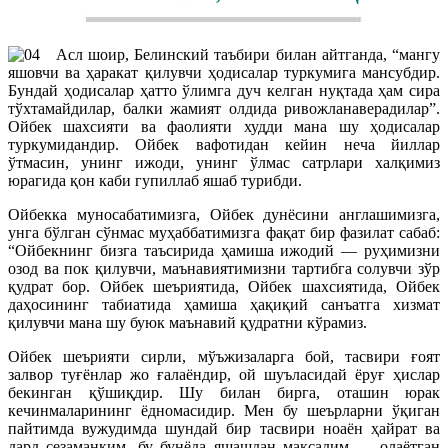
Асл шоир, Белинский таъбири билан айтганда, “мангу
яшовчи ва ҳаракат қилувчи ҳодисалар туркумига мансубдир.
Бундай ҳодисалар ҳатто ўлимга дуч келган нуқтада ҳам сира
тўхтамайдилар, балки жамият олдида ривожланаверадилар”.
Ойбек шахсияти ва фаолияти худди мана шу ҳодисалар
туркумидандир. Ойбек вафотидан кейин неча йиллар
ўтмасин, унинг ижоди, унинг ўлмас сатрлари халқимиз
юрагида қон каби гупиллаб яшаб турибди.
Ойбекка муносабатимизга, Ойбек дунёсини англашимизга,
унга бўлган сўнмас муҳаббатимизга фақат бир фазилат сабаб:
“Ойбекнинг бизга таъсирида ҳамиша ижодий — руҳимизни
озод ва пок қилувчи, маънавиятимизни тартибга солувчи зўр
қудрат бор. Ойбек шеъриятида, Ойбек шахсиятида, Ойбек
даҳосининг табиатида ҳамиша ҳақиқий санъатга хизмат
қилувчи мана шу буюк маънавий қудратни кўрамиз.
Ойбек шеърияти сирли, мўъжизаларга бой, тасвири ғоят
залвор туғёнлар жо ғалаёндир, ой шуъласидай ёруғ ҳислар
бекинган қўшиқдир. Шу билан бирга, оташин юрак
кечинмаларининг ёдномасидир. Мен бу шеърларни ўқиган
пайтимда вужудимда шундай бир тасвири ноаён ҳайрат ва
дард сезаманким, бу бунёда яшашдан мақсадим — олаётган