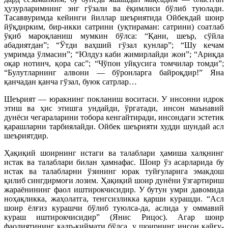
ҳузурларимнинг энг гўзали ва ёқимлиси бўлиб туюлади.
Тасаввуримда кейинги йиллар шеъриятида Ойбекдай шоир
йўқдирким, бир-икки сатрини (уқтираман: сатрини) соатлаб
ўқиб мароқланиш мумкин бўлса: “Қани, шеър, сўйла
абадиятдан”; “Ўтди ваҳший гўзал кунлар”; “Шу кечам
умримда ўлмасин”; “Юлдуз каби жимирлайди жон”; “Ариқда
оқар нотинч, қора сас”; “Чўпон уйқусига томчилар томди”;
“Булутларнинг алвони — бўронларга байроқдир!” Яна
қанчадан қанча гўзал, буюк сатрлар…
Шеърият — юракнинг покланиш воситаси. У инсонни идрок
этиш ва ҳис этишга ундайди, ўргатади, инсон маънавий
дунёси чегараларини тобора кенгайтиради, инсондаги эстетик
қарашларни тарбиялайди. Ойбек шеърияти худди шундай асл
шеъриятдир.
Ҳақиқий шоирнинг истаги ва талаблари ҳамиша халқнинг
истак ва талаблари билан ҳамнафас. Шоир ўз асарларида бу
истак ва талабларни ўзининг юрак туйғуларига эмакдош
қилиб сингдирмоғи лозим. Ҳақиқий шоир дунёни ўзгартириш
жараёнининг фаол иштирокчисидир. У бутун умри давомида
ноҳақликка, жаҳолатга, тенгсизликка қарши курашди. “Асл
шоир ёлғиз курашчи бўлиб туюлса-да, аслида у оммавий
кураш иштирокчисидир” (Янис Рицос). Агар шоир
фаолиятининг қадр-қиймати бўлса, у шоирнинг инсон қайғу-