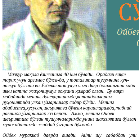
Мазкур мақола ёзилганига 40 йил бўлади. Орадаги вақт
тарих учун арзимас бўлса-да, у тоталитар тузумнинг кун-
паякун бўлгани ва Ўзбекистон учун янги давр бошлангани каби
икки катта жаҳоншумул воқеани қамраб олган. Бу вақт
мобайнида менинг дунёқарашимда,ватандошларим
руҳониятида улкан ўзгаришлар содир бўлди. Менинг
адабиётга,хусусан,шеъриятга бўлган қарашларимда,табиий
равишда,ўзгаришлар юз берди. Аммо, менинг Ойбек
шеъриятига бўлган тушунчаларимда,унинг шахсиятига бўлган
муносабатимда жиддий ўзгариш бўлмади.
Ойбек мураккаб даврда яшади. Айни шу сабабдан уни