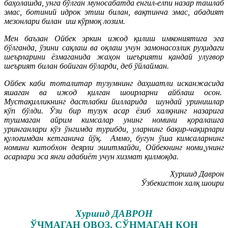
баҳолашда, унга бўлган муносабатда енгил-елпи назар ташлаб
эмас, ботиний идрок этиш билан, вақтинча эмас, абадият
мезонлари билан иш кўрмоқ лозим.
Мен баъзан Ойбек эркин ижод қилиш имкониятига эга
бўлганда, ўзини сақлаш ва оқлаш учун замонасозлик руҳидаги
шеърларини ёзмаганида жаҳон шеърияти қандай улуғвор
шеърият билан бойиган бўларди, деб ўйлайман.
Ойбек каби тоталитар тузумнинг даҳшатли исканжасида
яшаган ва ижод қилган шоирларни айблаш осон.
Мустақилликнинг дастлабки йилларида шундай уринишлар
кўп бўлди. Ўзи бир тузук асар ёзиб халқнинг назарига
тушмаган айрим кимсалар унинг номини қоралашга
уринганлари кўз ўнгимда турибди, уларнинг бақир-чақирлари
қулоғимдан кетганича йўқ.
Аммо, бугун ўша кимсаларнинг
номини китобхон деярли эшитмайди, Ойбекнинг номи,унинг
асарлари эса янги адабиёт учун хизмат қилмоқда.
Хуршид Даврон
Ўзбекистон халқ шоири
Хуршид ДАВРОН
ЎЧМАГАН ОВОЗ, СЎНМАГАН ҚОН