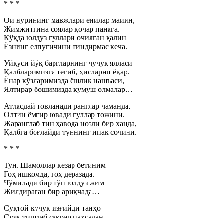
* * *
Ой нурининг мавжлари ёйилар майин,
Жимжитгина соялар қочар панага.
Кўқда юлдуз гуллари очилган қалин,
Ёзнинг елпуғичини тиндирмас кеча.
Уйқуси йўқ баргларнинг чучук ялласи
Қалбларимизга тегиб, ҳисларни ёқар.
Ёнар кўзларимизда ёшлик нашъаси,
Ялтирар бошимизда кумуш олмалар…
Атласдай товланади ранглар чаманда,
Олтин ёмғир ювади гуллар тожини.
Жаранглаб тин ҳавода нозли бир ханда,
Қалбга боғлайди туннинг ипак сочини.
* * *
Тун. Шамоллар кезар бетиним
Гоҳ ишкомда, гоҳ деразада.
Чўмилади бир тўп юлдуз жим
Жилдираган бир ариқчада…
Суқтой кучук изғийди танҳо –
Суяк тишлаб сакрар пахсадан.