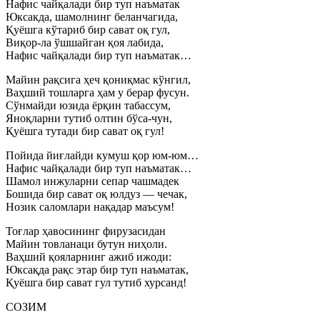
Нафис чайқалади бир туп наъматак
Юксакда, шамолнинг беланчагида,
Қуёшга кўтариб бир сават оқ гул,
Виқор-ла ўшшайган қоя лабида,
Нафис чайқалади бир туп наъматак…
Майин рақсига ҳеч қониқмас кўнгил,
Ваҳший тошларга ҳам у берар фусун.
Сўнмайди юзида ёрқин табассум,
Яноқларни тутиб олтин бўса-чун,
Қуёшга тутади бир сават оқ гул!
Пойида йиғлайди кумуш қор юм-юм…
Нафис чайқалади бир туп наъматак…
Шамол инжуларни сепар чашмадек
Бошида бир сават оқ юлдуз — чечак,
Нозик саломлари нақадар маъсум!
Тоғлар ҳавосининг фирузасидан
Майин товланаци бутун ниҳоли.
Ваҳший қояларнинг ажиб ижоди:
Юксақда рақс этар бир туп наъматак,
Қуёшга бир сават гул тутиб хурсанд!
СОЗИМ