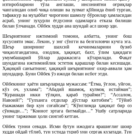
изтиробларини тўла англаши, инсониятни оғриқлар
чангалидан олиб чиқа олиши ва зулмат қўйнида ёниб турган,
тафаккур ва муҳаббат чироғини шамолу бўронлар ҳамласидан
асраб, унинг зуҳурли ёғдусини одамларга етказа билиши
билан ўлчанади. Ойбек худди ана шундай асл шоир эди.
Шеъриятнинг ижтимоий томони, албатта, унинг бош
хусусияти эмас. Лекин, у энг сўнгги ва белгиловчи кучга эга.
Шеър шоирнинг шахсий кечинмаларини бузиб
чиқаолгандагина, озодлик, ҳақиқат, бахт, ўлим ҳақидаги
умумбашарий ўйлар даражасига кўтарилади. Фақат
шундагина ижтимоийлик эстетик қарашлар билан кесишади.
Ҳақиқий санъатнинг, ҳақиқий шеъриятнинг охир-аввали ҳам
шундадир. Буни Ойбек ўз ижоди билан исбот этди.
Ойбекнинг ҳаёти шеърларида мужассам: “Ётма, ўғлон, уйғон,
кўз оч, ухлама”; “Абадий яшамоқ, кулмоқ истайман”;
“Курашади икки тўлқин, қараб турайми?”; “Ассалом,
Навоий!”; “Гулханга отдилар дўстлар китобим”; “Тўйиб
ёзажакман бир кун соғайсам”; “Кўнглимда ҳақиқат бир оз
сўнмади…”; “Коинот эртага битмайди…” Ушбу сатрларида
унинг таржимаи ҳоли сингиб кетган.
Ойбек тунни севади. Исми бутун ижодига ярашиғлиғ шоир
худди ойдай тўлиб, тун устида туриб уни сергак кузатади. Тун