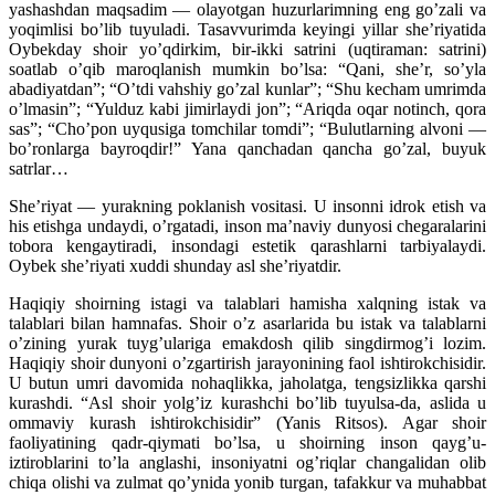
yashashdan maqsadim — olayotgan huzurlarimning eng go’zali va
yoqimlisi bo’lib tuyuladi. Tasavvurimda keyingi yillar she’riyatida
Oybekday shoir yo’qdirkim, bir-ikki satrini (uqtiraman: satrini)
soatlab o’qib maroqlanish mumkin bo’lsa: “Qani, she’r, so’yla
abadiyatdan”; “O’tdi vahshiy go’zal kunlar”; “Shu kecham umrimda
o’lmasin”; “Yulduz kabi jimirlaydi jon”; “Ariqda oqar notinch, qora
sas”; “Cho’pon uyqusiga tomchilar tomdi”; “Bulutlarning alvoni —
bo’ronlarga bayroqdir!” Yana qanchadan qancha go’zal, buyuk
satrlar…
She’riyat — yurakning poklanish vositasi. U insonni idrok etish va
his etishga undaydi, o’rgatadi, inson ma’naviy dunyosi chegaralarini
tobora kengaytiradi, insondagi estetik qarashlarni tarbiyalaydi.
Oybek she’riyati xuddi shunday asl she’riyatdir.
Haqiqiy shoirning istagi va talablari hamisha xalqning istak va
talablari bilan hamnafas. Shoir o’z asarlarida bu istak va talablarni
o’zining yurak tuyg’ulariga emakdosh qilib singdirmog’i lozim.
Haqiqiy shoir dunyoni o’zgartirish jarayonining faol ishtirokchisidir.
U butun umri davomida nohaqlikka, jaholatga, tengsizlikka qarshi
kurashdi. “Asl shoir yolg’iz kurashchi bo’lib tuyulsa-da, aslida u
ommaviy kurash ishtirokchisidir” (Yanis Ritsos). Agar shoir
faoliyatining qadr-qiymati bo’lsa, u shoirning inson qayg’u-
iztiroblarini to’la anglashi, insoniyatni og’riqlar changalidan olib
chiqa olishi va zulmat qo’ynida yonib turgan, tafakkur va muhabbat