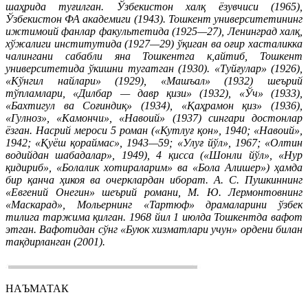
шаҳрида туғилган. Ўзбекистон халқ ёзувчиси (1965),
Ўзбекистон ФА академиги (1943). Тошкент университетининг
ижтимоий фанлар факультетида (1925—27), Ленинград халқ,
хўжалиги институтида (1927—29) ўқиган ва оғир хасталикка
чалингани сабабли яна Тошкентга к,айтиб, Тошкент
университетида ўкишни тугатган (1930). «Туйғулар» (1926),
«Кўнгил найлари» (1929), «Машъал» (1932) шеърий
тўпламлари, «Дилбар — давр қизи» (1932), «Ўч» (1933),
«Бахтигул ва Соғиндиқ» (1934), «Қаҳрамон қиз» (1936),
«Гулноз», «Камончи», «Навоий» (1937) сингари достонлар
ёзган. Насрий мероси 5 роман («Кутлуғ қон», 1940; «Навоий»,
1942; «Қуёш қораймас», 1943—59; «Улуғ йўл», 1967; «Олтин
водийдан шабадалар», 1949), 4 қисса («Шонли йўл», «Нур
қидириб», «Болалик хотираларим» ва «Бола Алишер») ҳамда
бир қанча ҳикоя ва очерклардан иборат. А. С. Пушкиннинг
«Евгений Онегин» шеърий романи, М. Ю. Лермонтовнинг
«Маскарад», Мольернинг «Тартюф» драмаларини ўзбек
тилига таржима қилган. 1968 йил 1 июлда Тошкентда вафот
этган. Вафотидан сўнг «Буюк хизматлари учун» ордени билан
тақдирланган (2001).
НАЪМАТАК