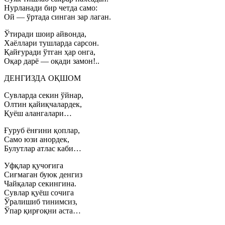
Нурланади бир четда само:
Ой — ўртада синган зар лаган.
Ўтиради шоир айвонда,
Хаёллари тушларда сарсон.
Қайғуради ўтган ҳар онга,
Оқар дарё — оқади замон!..
ДЕНГИЗДА ОҚШОМ
Сувларда секин ўйнар,
Олтин қайиқчалардек,
Қуёш алангалари…
Ғуруб ёнғини қоплар,
Само юзи анордек,
Булутлар атлас каби…
Уфқлар қучоғига
Сиғмаган буюк денгиз
Чайқалар секингина.
Сувлар қуёш сочига
Ўралишиб тинимсиз,
Ўпар қирғоқни аста…