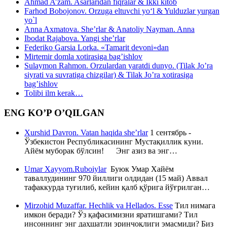
Ahmad A’zam. Asarlaridan fiqralar & Ikki kitob
Farhod Bobojonov. Orzuga eltuvchi yo‘l & Yulduzlar yurgan
yo`l
Anna Axmatova. She’rlar & Anatoliy Nayman. Anna
Ibodat Rajabova. Yangi she’rlar
Federiko Garsia Lorka. «Tamarit devoni»dan
Mirtemir domla xotirasiga bag’ishlov
Sulaymon Rahmon. Orzulardan yaratdi dunyo. (Tilak Jo’ra
siyrati va suvratiga chizgilar) & Tilak Jo’ra xotirasiga
bag’ishlov
Tolibi ilm kerak…
ENG KO’P O’QILGAN
Xurshid Davron. Vatan haqida she’rlar
1 сентябрь -
Ўзбекистон Республикасининг Мустақиллик куни.
Айём муборак бўлсин! Энг азиз ва энг…
Umar Xayyom.Ruboiylar
Буюк Умар Хайём
таваллудининг 970 йиллиги олдидан (15 май) Аввал
тафаккурда туғилиб, кейин қалб қўрига йўғрилган…
Mirzohid Muzaffar. Hechlik va Hellados. Esse
Тил нимага
имкон беради? Ўз қафасимизни яратишгами? Тил
инсоннинг энг даҳшатли эринчоқлиги эмасмиди? Биз