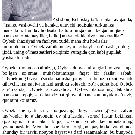
Asl shoir, Belinskiy ta’biri bilan aytganda,
“mangu yashovchi va harakat qiluvchi hodisalar turkumiga
mansubdir. Bunday hodisalar hatto o’limga duch kelgan nuqtada
ham sira to’xtamaydilar, balki jamiyat oldida rivojlanaveradilar”.
Oybek shaxsiyati va faoliyati xuddi mana shu hodisalar
turkumidandir. Oybek vafotidan keyin necha yillar o’tmasin, uning
ijodi, uning o’lmas satrlari xalqimiz yuragida qon kabi gupillab
yashab turibdi.
Oybekka munosabatimizga, Oybek dunyosini anglashimizga, unga
bo’lgan so’nmas muhabbatimizga faqat bir fazilat sabab:
“Oybekning bizga ta’sirida hamisha ijodiy — ruhimizni ozod va pok
qiluvchi, ma’naviyatimizni tartibga soluvchi zo’r qudrat bor. Oybek
she’riyatida, Oybek shaxsiyatida, Oybek dahosining tabiatida
hamisha haqiqiy san’atga xizmat qiluvchi mana shu buyuk ma’naviy
qudratni ko’ramiz.
Oybek she’riyati sirli, mo»jizalarga boy, tasviri g’oyat zalvor
tug’yonlar jo g’alayondir, oy shu’lasiday yorug’ hislar bekingan
qo’shiqdir. Shu bilan birga, otashin yurak kechinmalarining
yodnomasidir. Men bu she’rlarni o’qigan paytimda vujudimda
shunday bir tasviri noayon hayrat va dard sezamankim, bu bunyoda