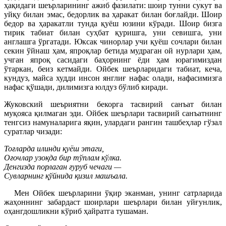
ҳақидаги шеърларининг ажиб фазилати: шоир тунни сукут ва
уйқу билан эмас, бедорлик ва ҳаракат билан боғлайди. Шоир
бедор ва ҳаракатли тунда қуёш юзини кўради. Шоир бизга
тирик табиат билан суҳбат қуришга, уни севишга, уни
англашга ўргатади. Юксак чинорлар учи қуёш сочлари билан
секин ўйнаш ҳам, япроқлар бетида мудраган ой нурлари ҳам,
учган япроқ сасидаги баҳорнинг ёди ҳам юрагимиздан
ўтаркан, беиз кетмайди. Ойбек шеърларидаги табиат, кеча,
кундуз, майса худди инсон янглиғ нафас олади, нафасимизга
нафас қўшади, дилимизга юлдуз бўлиб киради.
Жуковский шеъриятни бекорга тасвирий санъат билан
муқояса қилмаган эди. Ойбек шеърлари тасвирий санъатнинг
тенгсиз намуналарига яқин, улардаги рангин ташбеҳлар гўзал
суратлар чизади:
Тоғларда илинди қуёш этаги,
Оғочлар узоқда бир тўплам кўлка.
Денгизда порлаган ғуруб чечаги —
Сувларнинг қўйнида қизил машъала.
Мен Ойбек шеърларини ўқир эканман, унинг сатрларида
жаҳоннинг забардаст шоирлари шеърлари билан уйғунлик,
оҳангдошликни кўриб ҳайратга тушаман.