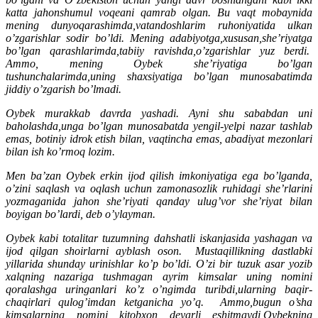
katta jahonshumul voqeani qamrab olgan. Bu vaqt mobaynida
mening dunyoqarashimda,vatandoshlarim ruhoniyatida ulkan
o’zgarishlar sodir bo’ldi. Mening adabiyotga,xususan,she’riyatga
bo’lgan qarashlarimda,tabiiy ravishda,o’zgarishlar yuz berdi.
Ammo, mening Oybek she’riyatiga bo’lgan
tushunchalarimda,uning shaxsiyatiga bo’lgan munosabatimda
jiddiy o’zgarish bo’lmadi.
Oybek murakkab davrda yashadi. Ayni shu sababdan uni
baholashda,unga bo’lgan munosabatda yengil-yelpi nazar tashlab
emas, botiniy idrok etish bilan, vaqtincha emas, abadiyat mezonlari
bilan ish ko’rmoq lozim.
Men ba’zan Oybek erkin ijod qilish imkoniyatiga ega bo’lganda,
o’zini saqlash va oqlash uchun zamonasozlik ruhidagi she’rlarini
yozmaganida jahon she’riyati qanday ulug’vor she’riyat bilan
boyigan bo’lardi, deb o’ylayman.
Oybek kabi totalitar tuzumning dahshatli iskanjasida yashagan va
ijod qilgan shoirlarni ayblash oson. Mustaqillikning dastlabki
yillarida shunday urinishlar ko’p bo’ldi. O’zi bir tuzuk asar yozib
xalqning nazariga tushmagan ayrim kimsalar uning nomini
qoralashga uringanlari ko’z o’ngimda turibdi,ularning baqir-
chaqirlari qulog’imdan ketganicha yo’q.
Ammo,bugun o’sha
kimsalarning nomini kitobxon deyarli eshitmaydi,Oybekning