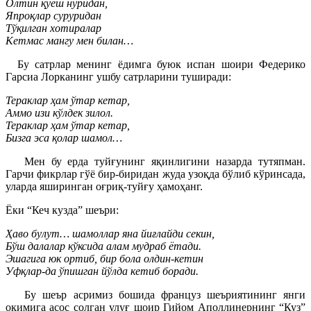
Олтин қуёш нуридан,
Япроқлар суруридан
Тўқилган хотиралар
Кетмас мангу мен билан…
Бу сатрлар менинг ёдимга буюк испан шоири Федерико
Гарсиа Лорканинг ушбу сатрларини туширади:
Тераклар ҳам ўтар кетар,
Аммо изи кўлдек зилол.
Тераклар ҳам ўтар кетар,
Бизга эса қолар шамол…
Мен бу ерда туйғунинг яқинлигини назарда тутяпман.
Гарчи фикрлар гўё бир-биридан жуда узоқда бўлиб кўринсада,
уларда яширинган оғриқ-туйғу ҳамоҳанг.
Ёки “Кеч кузда” шеъри:
Ҳаво булут… шамоллар яна йиғлайди секин,
Бўш далалар кўксида алам мудраб ётади.
Эшагига юк ортиб, бир бола олдин-кетин
Уфқлар-да ўпишган йўлда кетиб боради.
Бу шеър асримиз бошида француз шеъриятининг янги
оқимига асос солган улуғ шоир Гийом Аполлинернинг “Куз”