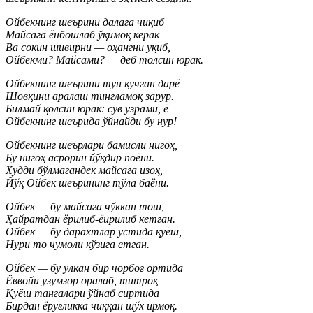
Ойбекнинг шеърини далага чиқиб
Майсага ёнбошлаб ўқимоқ керак
Ва сокин шивирни — оҳангни уқиб,
Ойбекми? Майсами? — деб толсин юрак.
Ойбекнинг шеърини тун қучган дарё—
Шовқини аралаш тингламоқ зарур.
Билмай қолсин юрак: сув узрами, ё
Ойбекнинг шеърида ўйнайди бу нур!
Ойбекнинг шеърлари бамисли нигоҳ,
Бу нигоҳ асрорин йўқдир поёни.
Худди бўлмагандек майсага изоҳ,
Йўқ Ойбек шеърининг тўла баёни.
Ойбек — бу майсага чўккан тош,
Ҳайратдан ёрилиб-ёирилиб кетган.
Ойбек — бу дарахтлар устида қуёш,
Нури то чумоли кўзига етган.
Ойбек — бу улкан бир чорбоғ ортида
Ёввойи узумзор оралаб, титроқ —
Қуёш тангалари ўйнаб сиртида
Бирдан ёруғликка чиққан шўх ирмоқ.