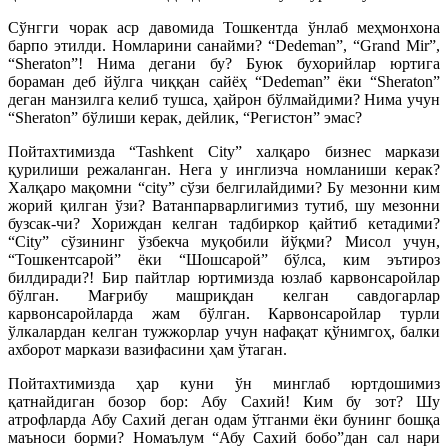
Сўнгги чорак аср давомида Тошкентда ўнлаб меҳмонхона
барпо этилди. Номларини санайми? “Dedeman”, “Grand Mir”,
“Sheraton”! Нима дегани бу? Буюк бухорийлар юртига
бораман деб йўлга чиққан сайёҳ “Dedeman” ёки “Sheraton”
деган манзилга келиб тушса, ҳайрон бўлмайдими? Нима учун
“Sheraton” бўлиши керак, дейлик, “Регис­тон” эмас?
Пойтахтимизда “Tashkent City” халқаро бизнес маркази
қурилиши режаланган. Нега у инглизча номланиши керак?
Халқаро мақомни “сity” сўзи белгилайдими? Бу мезонни ким
жорий қилган ўзи? Ватанпарварлигимиз тутиб, шу мезонни
бузсак-чи? Хориждан келган тадбиркор қайтиб кетадими?
“City” сўзининг ўзбекча муқобили йўқми? Мисол учун,
“Тошкентсарой” ёки “Шошсарой” бўлса, ким эътироз
билдиради?! Бир пайтлар юртимизда юзлаб карвонсаройлар
бўлган. Мағрибу машриқдан келган савдогарлар
карвонсаройларда жам бўлган. Карвонсаройлар турли
ўлкалардан келган тужжорлар учун нафақат қўнимгоҳ, балки
ахборот маркази вазифасини ҳам ўтаган.
Пойтахтимизда ҳар куни ўн минглаб юртдошимиз
қатнайдиган бозор бор: Абу Сахий! Ким бу зот? Шу
атрофларда Абу Сахий деган одам ўтганми ёки бунинг бошқа
маъноси борми? Номаълум “Абу Сахий бобо”дан сал нари