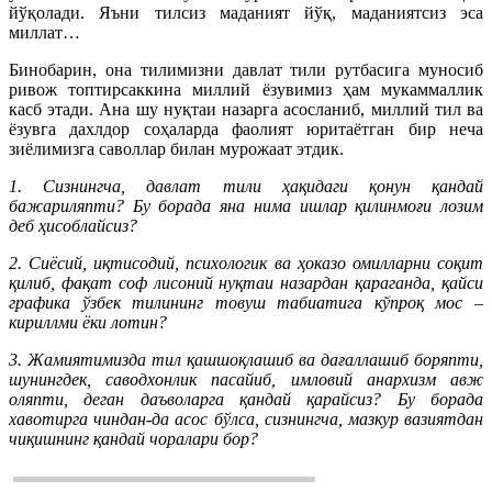
йўқолади. Яъни тилсиз маданият йўқ, маданиятсиз эса
миллат…
Бинобарин, она тилимизни давлат тили рутбасига муносиб
ривож топтирсаккина миллий ёзувимиз ҳам мукаммаллик
касб этади. Ана шу нуқтаи назарга асосланиб, миллий тил ва
ёзувга дахлдор соҳаларда фаолият юритаётган бир неча
зиёлимизга саволлар билан мурожаат этдик.
1. Сизнингча, давлат тили ҳақидаги қонун қандай
бажариляпти? Бу борада яна нима ишлар қилинмоғи лозим
деб ҳисоблайсиз?
2. Сиёсий, иқтисодий, психологик ва ҳоказо омилларни соқит
қилиб, фақат соф лисоний нуқтаи назардан қараганда, қайси
графика ўзбек тилининг товуш табиатига кўпроқ мос –
кириллми ёки лотин?
3. Жамиятимизда тил қашшоқлашиб ва дағаллашиб боряпти,
шу­нинг­дек, саводхонлик пасайиб, имловий анархизм авж
оляпти, деган даъволарга қандай қарайсиз? Бу борада
хавотирга чиндан-да асос бўлса, сизнингча, мазкур вазиятдан
чиқишнинг қандай чоралари бор?