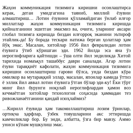
Жаҳон коммуникация тизимига киришни осонлаштирса
керак, деган умидгагина таяниб, миллий ёзувни
алмаштириш… Лотин ёзувини қўлламайдиган ўнлаб илғор
миллатлар жаҳон коммуникация тизимига киришда
қийналганини эшитган эмасмиз ва, очиғи, уларнинг аксари
глобал тизимга киришда биздан илғорроқ эканини эътироф
этайлик-да! Бу борада тескари натижа берган ҳолатлар ҳам
йўқ эмас. Масалан, хитойлар 1956 йил февралидан лотин
ёзувига ўтиб кўришган эди. 1962 йилда эса яна ўз
иероглифларига қайтишди – ўша олти йил эндиликда Хитой
тарихида номаъқул ташаббус даври саналади. Агар лотин
ёзуви тараққиёт кафолати, жаҳон коммуникация тизимига
киришни осонлаштириш гарови бўлса, унда биздан кўра
омилкор ва мутараққий эллар, масалан, японлар камида ўттиз
ё эллик йил аввал лотин ёзувига ўтган бўлар эди-ку! Ёки тўрт
минг йил бурунги ноқулай иероглифлардан ҳамон воз
кечмаётган хитойлар технология соҳасида ҳаммадан тез
ривожланаётганини қандай изоҳлаймиз?
…Кирилл ёзувида ҳам такомиллаштириш лозим ўринлар,
ортиқча ҳарфлар, ўзбек товушларини акс эттиришда
камчиликлар бор. Бу энди, албатта, ўзга бир мавзу. Аммо
униси кўпам мушкулиш эмас.