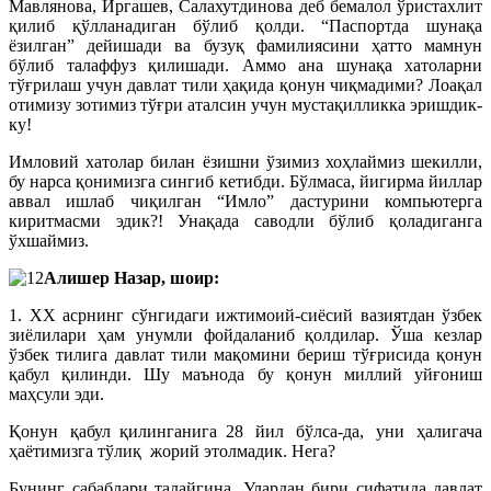
Мавлянова, Иргашев, Салахутдинова деб бемалол ўристахлит
қилиб қўлланадиган бўлиб қолди. “Паспортда шунақа
ёзилган” дейишади ва бузуқ фамилиясини ҳатто мамнун
бўлиб талаффуз қилишади. Аммо ана шунақа хатоларни
тўғрилаш учун давлат тили ҳақида қонун чиқмадими? Лоақал
отимизу зотимиз тўғри аталсин учун мус­тақилликка эришдик-
ку!
Имловий хатолар билан ёзишни ўзимиз хоҳлаймиз шекилли,
бу нарса қонимизга сингиб кетибди. Бўлмаса, йигирма йиллар
аввал ишлаб чиқилган “Имло” дастурини компьютерга
киритмасми эдик?! Унақада саводли бўлиб қоладиганга
ўхшаймиз.
Алишер Назар, шоир:
1. XX асрнинг сўнгидаги ижтимоий-сиёсий вазиятдан ўзбек
зиёлилари ҳам унумли фойдаланиб қолдилар. Ўша кезлар
ўзбек тилига давлат тили мақомини бериш тўғрисида қонун
қабул қилинди. Шу маънода бу қонун миллий уйғониш
маҳсули эди.
Қонун қабул қилинганига 28 йил бўлса-да, уни ҳалигача
ҳаётимизга тўлиқ жорий этолмадик. Нега?
Бунинг сабаблари талайгина. Улардан бири сифатида давлат