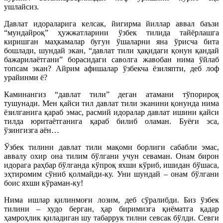
ушлайсиз.
Давлат идораларига келсак, йигирма йиллар аввал баъзи
“мундайроқ” ҳужжатларини ўзбек тилида тайёрлашга
киришган маҳкамалар бугун ўшаларни яна ўрис­ча бита
бошлади, шундай экан, “давлат тили ҳақидаги қонун қандай
бажарилаётгани” борасидаги саволга жавобан нима ўйлаб
топсам экан? Айрим афишалар ўзбекча ёзиляпти, деб лоф
урайинми ё?
Каминангиз “давлат тили” деган атамани тўпорироқ
тушунади. Мен қайси тил давлат тили эканини қонунда нима
ёзилганига қараб эмас, расмий идоралар давлат ишини қайси
тилда юритаётганига қараб билиб оламан. Буёғи эса,
ўзингизга аён…
Ўзбек тилини давлат тили мақоми борлиги сабабли эмас,
аввалу охир она тилим бўлгани учун севаман. Онам бирон
идорага раҳбар бўлганда кўпроқ яхши кўриб, ишидан бўшаса,
эҳтиромим сўниб қолмайди-ку. Уни шундай – онам бўлгани
боис яхши кўраман-ку!
Нима ишлар қилинмоғи лозим, деб сўралибди. Биз ўзбек
тилини – худо берган, ҳар биримизга қиёматга қадар
ҳамроҳлик қиладиган шу табаррук тилни севсак бўлди. Севги