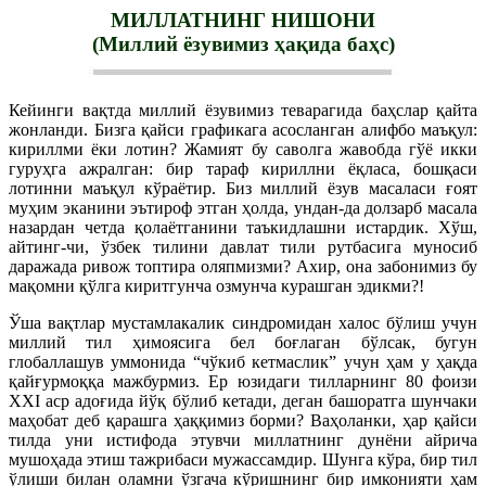
МИЛЛАТНИНГ НИШОНИ
(Миллий ёзувимиз ҳақида баҳс)
Кейинги вақтда миллий ёзувимиз теварагида баҳслар қайта
жонланди. Бизга қайси графикага асосланган алифбо маъқул:
кириллми ёки лотин? Жамият бу саволга жавобда гўё икки
гуруҳга ажралган: бир тараф кириллни ёқласа, бошқаси
лотинни маъқул кўраётир. Биз миллий ёзув масаласи ғоят
муҳим эканини эътироф этган ҳолда, ундан-да долзарб масала
назардан четда қолаётганини таъкидлашни истардик. Хўш,
айтинг-чи, ўзбек тилини давлат тили рутбасига муносиб
даражада ривож топтира оляпмизми? Ахир, она забонимиз бу
мақомни қўлга киритгунча озмунча курашган эдикми?!
Ўша вақтлар мустамлакалик синдромидан халос бўлиш учун
миллий тил ҳимоясига бел боғлаган бўлсак, бугун
глобаллашув уммонида “чўкиб кетмаслик” учун ҳам у ҳақда
қайғурмоққа мажбурмиз. Ер юзидаги тилларнинг 80 фоизи
XXI аср адоғида йўқ бўлиб кетади, деган башоратга шунчаки
маҳобат деб қарашга ҳаққимиз борми? Ваҳоланки, ҳар қайси
тилда уни истифода этувчи миллатнинг дунёни айрича
мушоҳада этиш тажрибаси мужассамдир. Шунга кўра, бир тил
ўлиши билан оламни ўзгача кўришнинг бир имконияти ҳам