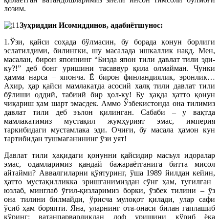
лозим.
Зуҳриддин Исомиддинов, адабиётшунос:
1.Ўзи, қайси соҳада бўлмасин, бу борада қонун борлиги
эслатилдими, билингки, шу масалада ишкаллик нақд. Мен,
масалан, бирон японнинг “Бизда япон тили давлат тили эди-
ку?!” деб бонг уришини тасаввур қила олмайман. Чунки
ҳамма нарса – японча. Ё бирон финландиялик, эронлик…
Ахир, ҳар қайси мамлакатда асосий халқ тили давлат тили
бўлиши оддий, табиий бир ҳол-ку! Бу ҳақда ҳатто қонун
чиқариш ҳам шарт эмасдек. Аммо Ўзбекистонда она тилимиз
давлат тили деб эълон қилинган. Сабаби – у вақтда
мамлакатимиз мус­тақил жумҳурият эмас, империя
таркибидаги мустамлака эди. Очиғи, бу масала ҳамон кун
тартибидан тушмаганининг ўзи уят!
Давлат тили ҳақидаги қонунни қайсидир масъ­ул идоралар
эмас, одамларимиз қандай бажараётганига битта мисол
айтайми? Аввалгиларни қўятуринг, ўша 1989 йилдан кейин,
ҳатто мустақилликка эришганимиздан сўнг ҳам, туғилган
юзлаб, минглаб ўғил-қизларимиз борки, ўзбек тилини – ўз
она тилини билмайди, ўрис­ча мулоқот қилади, улар сафи
ўсиб ҳам боряпти. Яна, уларнинг ота-онаси билан гаплашиб
кўринг: ватанпарварликдан лоф уришини кўриб ёқа