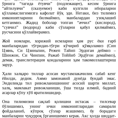
ўрнига “тагида ётувчи” (подлежащее), кесим ўрнига
“айтилувчи” (сказуемое) каби кулгили ибораларни
қўлламаслигимизга кафолат йўқ эди. Негаки, биз тилимиз
имкониятларини билмаймиз, манбалардан узоқлашиб
кетганмиз. Жадид боболар топган “аччил” (кислород),
“сувчил” (водород) каби сўзларни қабул қилмаймиз,
русчасини қўллайверамиз.
Жой номлари, хорижий исмларни ҳам рус ёки ғарб
манбаларидан тўғридан-тўғри кўчириб қўяқоламиз (Син
Цзянь, Си Цзиньпин, Режеп Тайип Эрдоган деймиз –
Шинжон, Си Чинпин, Ражаб Тоййиб Эрдўғон демаймиз),
демак, транслитерация қоидаларини ҳам такомиллаштириш
зарур.
Ҳали халқаро тиллар асосан мустамлакачилик сабаб кенг
ёйилди, дедим. Аммо замонавий дунёда бундай эмас.
Эндиликда тил ривожланишининг асосий шарти миллат,
халқ, мамлакат ривож­ланиши, ўша тилда илмий, бадиий
асарлар кўпу хўб яратилишидир.
Она тилимизни сақлаб қолишни истасак – тилсевар
бўлишимиз, унинг ички имкониятларидан самарали
фойдаланиб, кўпроқ сўзлар ясашимиз, бу борадаги
манбаларни чуқурроқ ўрганишимиз керак. Акс ҳолда шиддат-