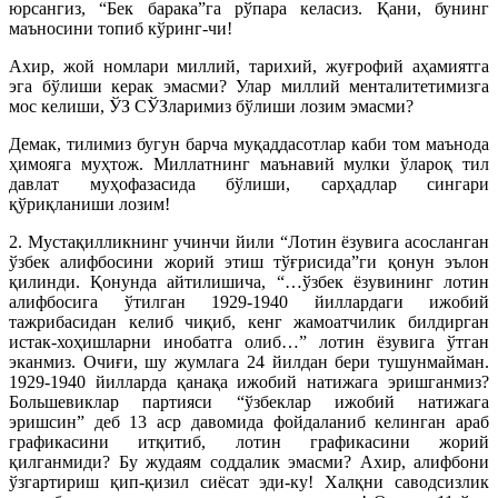
юрсангиз, “Бек барака”га рўпара келасиз. Қани, бунинг
маъносини топиб кўринг-чи!
Ахир, жой номлари миллий, тарихий, жуғрофий аҳамиятга
эга бўлиши керак эмасми? Улар миллий менталитетимизга
мос келиши, ЎЗ СЎЗларимиз бўлиши лозим эмасми?
Демак, тилимиз бугун барча муқаддасотлар каби том маънода
ҳимояга муҳтож. Миллатнинг маънавий мулки ўлароқ тил
давлат муҳофазасида бўлиши, сарҳадлар сингари
қўриқланиши лозим!
2. Мустақилликнинг учинчи йили “Лотин ёзувига асосланган
ўзбек алифбосини жорий этиш тўғрисида”ги қонун эълон
қилинди. Қонунда айтилишича, “…ўзбек ёзувининг лотин
алифбосига ўтилган 1929-1940 йиллардаги ижобий
тажрибасидан келиб чиқиб, кенг жамоатчилик билдирган
истак-хоҳишларни инобатга олиб…” лотин ёзувига ўтган
эканмиз. Очиғи, шу жумлага 24 йилдан бери тушунмайман.
1929-1940 йилларда қанақа ижобий натижага эришганмиз?
Большевиклар партияси “ўзбеклар ижобий натижага
эришсин” деб 13 аср давомида фойдаланиб келинган араб
графикасини итқитиб, лотин графикасини жорий
қилганмиди? Бу жудаям соддалик эмасми? Ахир, алифбони
ўзгартириш қип-қизил сиёсат эди-ку! Халқни саводсизлик