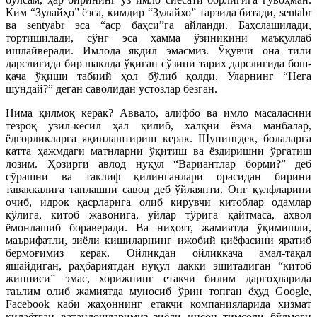
Ким “Зулайҳо” ёзса, кимдир “Зулайхо” тарзида битади, sentabr
ва sentyabr эса “аср баҳси”га айланди. Баҳслашилади,
тортишилади, сўнг эса ҳамма ўзиникини маъқуллаб
ишлайверади. Имлода якдил эмасмиз. Ўқувчи она тили
дарслигида бир шакл­да ўқиган сўзини тарих дарслигида бош­
қача ўқиши табиий ҳол бўлиб қолди. Уларнинг “Нега
шундай?” деган саволидан устозлар безган.
Нима қилмоқ керак? Аввало, алифбо ва имло масаласини
тезроқ узил-кесил ҳал қилиб, халқни ёзма манбалар,
ёдгорликларга яқинлаштириш керак. Шунингдек, болаларга
катта ҳажмдаги матнларни ўқитиш ва ёздиришни ўргатиш
лозим. Ҳозирги авлод нуқул “Вариантлар борми?” деб
сўрашни ва таклиф қилинганлари орасидан бирини
таваккалига танлашни савод деб ўйлаяпти. Онг қулфларини
очиб, идрок қасрларига олиб кирувчи китоблар одамлар
қўлига, китоб жавонига, уйлар тўрига қайтмаса, аҳвол
ёмонлашиб бораверади. Ва ниҳоят, жамиятда ўқимишли,
маърифатли, зиёли кишиларнинг ижобий қиёфасини яратиб
бермоғимиз керак. Ойликдан ойликкача амал-тақал
яшайдиган, раҳбариятдан нуқул дакки эшитадиган “китоб
жинниси” эмас, хорижнинг етакчи билим даргоҳларида
таълим олиб жамиятда муносиб ўрин топган ёхуд Google,
Facebook каби жаҳоннинг етакчи компанияларида хизмат
қилаётган ватандошларимиз зиёли инсон тимсоли бўлмоғи