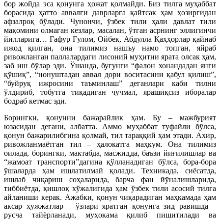
бор жойда эса қонунга ҳожат қолмайди. Биз тилга муҳаб­бат
борасида ҳатто аввалги даврларга қайтсак ҳам ҳозиргидан
афзалроқ бўлади. Чунончи, ўзбек тили ҳали давлат тили
мақомини олмаган кезлар, масалан, ўтган асрнинг эллигинчи
йилларига… Ғафур Ғулом, Ойбек, Абдулла Қаҳҳорлар қайнаб
ижод қилган, она тилимиз нашъу намо топган, яйраб
ривожланган паллалардаги лисоний муҳитни ярата олсак ҳам,
заб иш бўлар эди. Ўшанда, бугунги “фалон хонандадан янги
қўшиқ”, “нонуштадан аввал дори воситасини қабул қилиш”,
“буйруқ ижросини таъминлаш” деганлари каби тилни
ўлдириб, тобутга тиқадиган чучмал, ярашиқсиз иборалар
бодраб кетмас эди.
Борингки, қонунни бажарайлик ҳам. Бу – мажбурият
юзасидан дегани, албатта. Аммо муҳаббат туфайли бўлса,
қонун бажарилибгина қолмай, тил тараққий ҳам этади. Ахир,
ривожланмаётган тил – ҳалокатга маҳкум. Она тилимиз
оилада, борингки, мактабда, масжидда, баъзи йиғилишлар ва
“жамоат транспорти”дагина қўлланадиган бўлса, бора-бора
ўшаларда ҳам ишлатилмай қолади. Техникада, сиёсатда,
ишлаб чиқариш соҳаларида, барча фан йўналишларида,
тиббиётда, қишлоқ хўжалигида ҳам ўзбек тили асосий тилга
айланиши керак. Ажабки, қонун чиқарадиган маҳкамада ҳам
аксар ҳужжатлар – ўзлари яратган қонунга зид равишда –
русча тайёрланади, муҳокама қилиб пишитилади ва