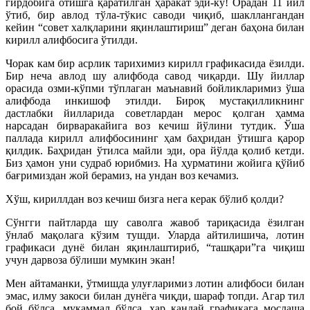
гирдобига отишга қаратилган ҳаракат эди-ку! Орадан 11 йил
ўтиб, бир авлод тўла-тўкис саводи чиқиб, шакл­лангандан
кейин “совет халқларини яқинлаштириш” деган баҳона билан
кирилл алифбосига ўтилди.
Чорак кам бир асрлик тарихимиз кирилл графикасида ёзилди.
Бир неча авлод шу алифбода савод чиқарди. Шу йиллар
орасида озми-кўпми тўплаган маънавий бойликларимиз ўша
алифбода инкишоф этилди. Бироқ мустақилликнинг
дастлабки йилларида советлардан мерос қолган ҳамма
нарсадан бирваракайига воз кечиш йўлини тутдик. Ўша
паллада кирилл алифбосининг ҳам баҳридан ўтишга қарор
қилдик. Баҳридан ўтилса майли эди, ора йўлда қолиб кетди.
Биз ҳамон уни судраб юрибмиз. На ҳурматини жойига қўйиб
бағримиздан жой берамиз, на ундан воз кечамиз.
Хўш, кириллдан воз кечиш бизга нега керак бўлиб қолди?
Сўнгги пайтларда шу саволга жавоб тариқасида ёзилган
ўнлаб мақолага кўзим тушди. Уларда айтилишича, лотин
графикаси дунё билан яқинлаштириб, “ташқари”га чиқиш
учун дарвоза бўлиши мумкин экан!
Мен айтаманки, ўтмишда улуғларимиз лотин алифбоси билан
эмас, илму закоси билан дунёга чиқди, шараф топди. Агар тил
бой бўлса, мукаммал бўлса, ҳар қандай графикага мослаша