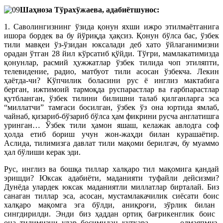
Шаҳноза Тўрахўжаева, адабиётшунос:
1. Саволингизнинг ўзида қонун яхши ижро этилмаётганига
ишора бордек ва бу йўриқда ҳақсиз. Қонун бўлса бас, ўзбек
тили мавқеи ўз-ўзидан юксалади деб хато ўйлаганимизни
орадан ўтган 28 йил кўрсатиб қўйди. Тўғри, мамлакатимизда
қонунлар, расмий ҳужжатлар ўзбек тилида чоп этиляпти,
телевидение, радио, матбуот тили асосан ўзбекча. Лекин
ҳаётда-чи? Кўпчилик боласини рус ё инглиз мактабига
берган, ижтимоий тармоқда руспарастлар ва ғарб­парастлар
қутбланган, ўзбек тилини билишни талаб қилганларга эса
“миллатчи” тамғаси босилган, ўзбек ўз она юртида ямлаб,
чайнаб, қизариб-бўзариб бўлса ҳам фикрини русча англатишга
уринган… Ўзбек тили ҳамон яшаш, келажак авлодга соф
ҳолда етиб бориш учун жон-жаҳди билан курашаётир.
Аслида, тилимизга давлат тили мақоми берилгач, бу муаммо
ҳал бўлиши керак эди.
Рус, инглиз ва бошқа тиллар халқаро тил мақомига қандай
эришди? Юксак адабиёти, маданияти туфайли дейсизми?
Дунёда улардек юксак маданиятли миллатлар бирталай. Биз
санаган тиллар эса, асосан, мустамлакачилик сиёсати боис
халқаро мақомга эга бўлди, аниқроғи, зўрлик билан
сингдирилди. Энди биз ҳаддан ортиқ бағрикенг­лик боис
она тилимизни улар бо­симидан қутқара олмаяпмиз.