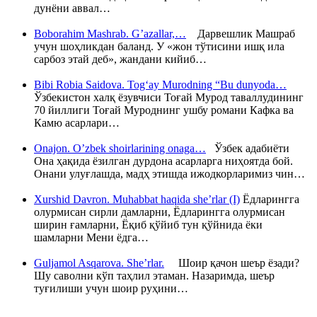
дунёни аввал…
Boborahim Mashrab. G’azallar,…
Дарвешлик Машраб
учун шоҳликдан баланд. У «жон тўтисини ишқ ила
сарбоз этай деб», жандани кийиб…
Bibi Robia Saidova. Tog‘ay Murodning “Bu dunyoda…
Ўзбекистон халқ ёзувчиси Тоғай Мурод таваллудининг
70 йиллиги Тоғай Муроднинг ушбу романи Кафка ва
Камю асарлари…
Onajon. O’zbek shoirlarining onaga…
Ўзбек адабиёти
Она ҳақида ёзилган дурдона асарларга ниҳоятда бой.
Онани улуғлашда, мадҳ этишда ижодкорларимиз чин…
Xurshid Davron. Muhabbat haqida she’rlar (I)
Ёдларингга
олурмисан сирли дамларни, Ёдларингга олурмисан
ширин ғамларни, Ёқиб қўйиб тун қўйнида ёки
шамларни Мени ёдга…
Guljamol Asqarova. She’rlar.
Шоир қачон шеър ёзади?
Шу саволни кўп таҳлил этаман. Назаримда, шеър
туғилиши учун шоир руҳини…