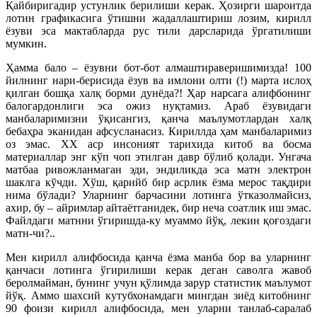
Қайбиригадир устунлик берилиши керак. Ҳозирги шароитда
лотин графикасига ўтишни жадаллаштириш лозим, кирилл
ёзуви эса мактабларда рус тили дарсларида ўргатилиши
мумкин.
Ҳамма бало – ёзувни бот-бот алмаш­тираверишимизда! 100
йилнинг нари-­берисида ёзув ва имлони олти (!) марта ислоҳ
қилган бош­қа халқ борми дунё­да?! Ҳар нарсага алифбонинг
балогардонлиги эса ожиз нуқтамиз. Араб ёзувидаги
манбаларимизни ўқисангиз, қанча маълумотлардан халқ
бебаҳра эканидан афсусланасиз. Кириллда ҳам манбаларимиз
оз эмас. ХХ аср инсоният тарихида китоб ва босма
материаллар энг кўп чоп этилган давр бўлиб қолади. Унгача
матбаа ривожланмаган эди, эндиликда эса матн электрон
шаклга кўчди. Хўш, қарийб бир асрлик ёзма мерос тақдири
нима бўлади? Уларнинг барчасини лотинга ўтказолмайсиз,
ахир, бу – айримлар айтаётганидек, бир неча соатлик иш эмас.
Файлдаги матнни ўгиришда-ку муаммо йўқ, лекин қоғоздаги
матн-чи?..
Мен кирилл алифбосида қанча ёзма манба бор ва уларнинг
қанчаси лотинга ўгирилиши керак деган саволга жавоб
беролмайман, бунинг учун қўлимда зарур статистик маълумот
йўқ. Аммо шахсий кутубхонамдаги мингдан зиёд китобнинг
90 фоизи кирилл алифбосида, мен уларни танлаб-саралаб