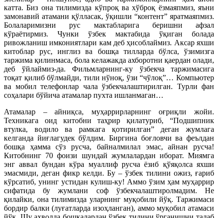
катта. Биз она тилимизда кўпроқ ва хўброқ ёзмаяпмиз, яъни
замонавий атамани қўлласак, ўқиш­ли “контент” яратмаяпмиз.
Болаларимизни рус мактабларига беришни афзал
кўраётирмиз. Чунки ўзбек мактабида ўқиган болада
ривожланиш имкониятлари кам деб ҳисоблаймиз. Аксар яхши
китоблар рус, инглиз ва бошқа тилларда бўлса, ўзимизга
таржима қилинмаса, бола келажакда ахборотни қаердан олади,
деб ўйлаймиз-да. Фильмларнинг-ку ўзбекча таржимасига
тоқат қилиб бўлмайди, тили нўноқ, ўзи “чўлоқ”… Компьютер
ва мобил телефонлар чала ўзбекчалаштирилган. Турли фан
соҳалари бўйича атамалар пухта ишланмаган…
Атамалар – айниқса, муҳаррирларнинг оғриқли жойи.
Техникага оид китобни таҳрир қилатуриб, “Подшипник
втулка, водило ва рамкага қотирилган” деган жумлага
келганда йиғлагудек бўлдим. Биргина боғловчи ва феълдан
бош­қа ҳамма сўз русча, байналмилал эмас, айнан русча!
Китобнинг 70 фоизи шундай жумлалардан иборат. Миямга
энг аввал бундан кўра муаллиф русча ёзиб қўяқолса яхши
эмасмиди, деган фикр келди. Бу – ўзбек тилини ожиз, ғариб
кўрсатиб, унинг устидан кулиш-ку! Аммо ўзим ҳам муҳаррир
сифатида бу жумлани соф ўзбекчалаштиролмадим. Не
қилайки, она тилимизда уларнинг муқобили йўқ. Таржимаси
бордир балки (луғатларда изоҳланган), аммо муқобил атамаси
йўқ. Шу аҳволда бошқалардан ўзбек тилини ўрганишни талаб