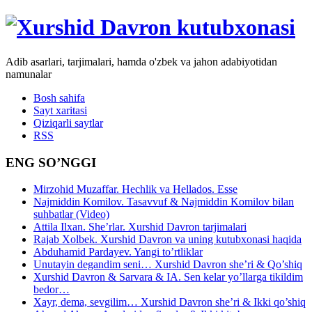
Adib asarlari, tarjimalari, hamda o'zbek va jahon adabiyotidan
namunalar
Bosh sahifa
Sayt xaritasi
Qiziqarli saytlar
RSS
ENG SO’NGGI
Mirzohid Muzaffar. Hechlik va Hellados. Esse
Najmiddin Komilov. Tasavvuf & Najmiddin Komilov bilan
suhbatlar (Video)
Attila Ilxan. She’rlar. Xurshid Davron tarjimalari
Rajab Xolbek. Xurshid Davron va uning kutubxonasi haqida
Abduhamid Pardayev. Yangi to’rtliklar
Unutayin degandim seni… Xurshid Davron she’ri & Qo’shiq
Xurshid Davron & Sarvara & IA. Sen kelar yo’llarga tikildim
bedor…
Xayr, dema, sevgilim… Xurshid Davron she’ri & Ikki qo’shiq