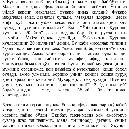
3. Бунга аввало нотўғри, сўзма-сўз таржималар сабаб бўляпти.
Масалан, “маҳалла фуқаролари йиғини” деймиз. Ўзингиз
ўйлаб қаранг, маҳаллада фуқаро нима қилади? Фуқаро
маҳаллада эмас, давлатда бўлади. “Маҳалла идораси” десак
кифоя-ку! Наҳот ўзбек маҳалласига оид атамаларни ҳам
русчадан ўгириб ишлатсак? Ёки “Ўзбекистон Қуролли
кучларига 20 йил” деган медаль бор. Ғирт русча шакл-
шамойил. Ўзбек бунақа демайди, “Ўзбекистон Қуролли
кучларининг 20 йиллиги” дейди. Бу каби мисоллар тилнинг
“қашшоқлашаётгани”ни ҳам, “дағаллашиб бораётгани”ни ҳам
кўрсатмайди. Аммо ўлиб бораётганига мисол бўла олади,
чунки бош­қа тил табиатига мувофиқ ифода тарзи она
тилимизда бемалол қўлланяпти. Буни шундай муқояса қилиш
мумкин: организмда қон камайса ё қуюқлашса, киши беҳол
бўлади, аммо ўлмайди. Бордию унинг қонига бошқа гуруҳ
қони аралашиб кетса-чи? Муқаррар… оёқ чўзади. Шунинг
учун ҳам мен тилнинг “қашшоқлашиб” ё “дағаллашиб”
бораётганидан эмас, ҳалок бўлиб бораётганидан
хавотирдаман.
Ҳозир тилимизда ана шунақа бегона ифода шакллари кўпайиб
кетди, унинг асосий қисми русчадан ҳижжалаб ўгириш
касрига пайдо бўлди. Оқибат, таржимасиз ҳам ажабтовур
сўзлар ясаб ташлаяпмиз. Мана, “Яшнобод” дегани. Унинг
маъноси нима? Одамларнинг исм-фамилияси эса Якубов,