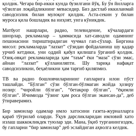
қолдик. Чегара бир-икки кунда бузилгани йўқ. Бу ўн йилларга
чўзилган лоқайдликнинг мевасидир. Биз дастлаб иккиланмай
саводсизлик билан мулоқот қилдик. Аста-секин у билан
муроса қила бошладик ва ниҳоят, унга кўникдик.
Матбуот нашрлари, радио, телевидение, кўчалардаги
шиорлар, рек­ламалар – ҳаммасида хат-саводли одамнинг
пешонасини тириштирадиган чучмал гап-сўзлар. Биргина
мисол: рекламаларда “лаззат” сўзидан фойдаланиш шу қадар
урчиб кетдики, уни оддий қабул қилишга ўрганиб қолдик.
Озиқ-овқат рек­ламаларида ҳам “таъм” ёки “маза” сўзи эмас,
айнан “лаззат” қўлланиляпти. Шу тариқа нафақат
саводсизликни, беҳаёликни ҳам тарғиб қиляпмиз.
ТВ ва радио бошловчиларининг гап­ларига илон пўст
ташлайди. “Бўлган” сўзи бўлган-бўлмаган жойда ҳозиру
нозир: ­“чиройли бўлган”, “бетакрор бўлган”, “ёқимли
бўлган”. Ичимизда “ўзинг ҳам роса бўлган экансан-да”, деб
ўти­раверамиз.
Бир замонлар одамлар имло хатосини газета-журналларга
қараб тўғрилаб оларди. Ўқув дарсликларидан имловий хато
излаш шаккок­ликдек туюлар эди. Мана, ўқиб турганингиздек,
бу гап­ларни “бир замонлар” деб эслайдиган аҳволга келдик.