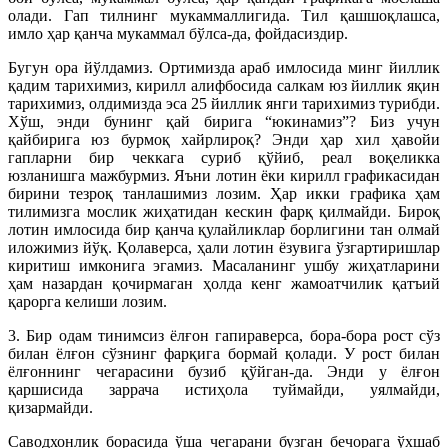
олади. Гап тилнинг мукаммаллигида. Тил қашшоқлашса,
имло ҳар қанча мукаммал бўлса-да, фойдасиздир.
Бугун ора йўлдамиз. Ортимизда араб имлосида минг йиллик
қадим тарихимиз, кирилл алифбосида салкам юз йиллик яқин
тарихимиз, олдимизда эса 25 йиллик янги тарихимиз турибди.
Хўш, энди бунинг қай бирига “юкинамиз”? Биз учун
қайбирига юз бурмоқ хайрлироқ? Энди ҳар хил ҳавойи
гапларни бир чеккага суриб қўйиб, реал воқеликка
юзланишга мажбурмиз. Яъни лотин ёки кирилл графикасидан
бирини тезроқ танлашимиз лозим. Ҳар икки графика ҳам
тилимизга мослик жиҳатидан кес­кин фарқ қилмайди. Бироқ
лотин имлосида бир қанча қулайликлар борлигини тан олмай
иложимиз йўқ. Қолаверса, ҳали лотин ёзувига ўзгартиришлар
киритиш имконига эгамиз. Масаланинг ушбу жиҳатларини
ҳам назардан қочирмаган ҳолда кенг жамоатчилик қатъий
қарорга келиши лозим.
3. Бир одам тинимсиз ёлғон гапираверса, бора-бора рост сўз
билан ёлғон сўз­нинг фарқига бормай қолади. У рост билан
ёлғоннинг чегарасини бузиб қўйган-да. Энди у ёлғон
қаршисида заррача истиҳола туймайди, уялмайди,
қизармайди.
Саводхонлик борасида ўша чегарани бузган бечорага ўхшаб