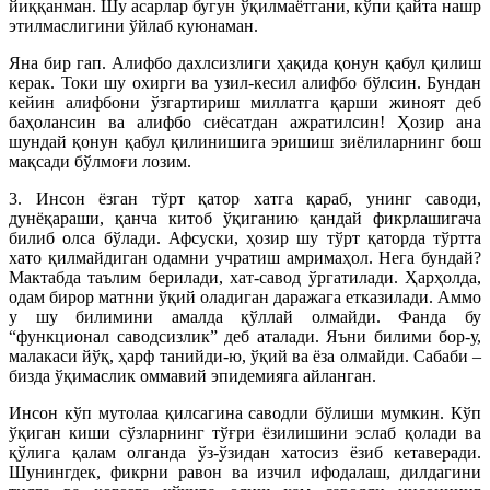
йиққанман. Шу асарлар бугун ўқилмаётгани, кўпи қайта нашр
этилмаслигини ўйлаб куюнаман.
Яна бир гап. Алифбо дахлсизлиги ҳақида қонун қабул қилиш
керак. Токи шу охирги ва узил-кесил алифбо бўлсин. Бундан
кейин алифбони ўзгартириш миллатга қарши жиноят деб
баҳолансин ва алифбо сиёсатдан ажратилсин! Ҳозир ана
шундай қонун қабул қилинишига эришиш зиёлиларнинг бош
мақсади бўлмоғи лозим.
3. Инсон ёзган тўрт қатор хатга қараб, унинг саводи,
дунёқараши, қанча китоб ўқиганию қандай фикрлашигача
билиб олса бўлади. Афсуски, ҳозир шу тўрт қаторда тўртта
хато қилмайдиган одамни учратиш амримаҳол. Нега бундай?
Мактабда таълим берилади, хат-савод ўргатилади. Ҳарҳолда,
одам бирор матнни ўқий оладиган даражага етказилади. Аммо
у шу билимини амалда қўллай олмайди. Фанда бу
“функционал саводсизлик” деб аталади. Яъни билими бор-у,
малакаси йўқ, ҳарф танийди-ю, ўқий ва ёза олмайди. Сабаби –
бизда ўқимаслик оммавий эпидемияга айланган.
Инсон кўп мутолаа қилсагина саводли бўлиши мумкин. Кўп
ўқиган киши сўзларнинг тўғри ёзилишини эслаб қолади ва
қўлига қалам олганда ўз-ўзидан хатосиз ёзиб кетаверади.
Шунингдек, фикрни равон ва изчил ифодалаш, дилдагини