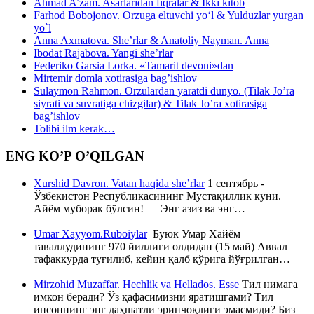
Ahmad A’zam. Asarlaridan fiqralar & Ikki kitob
Farhod Bobojonov. Orzuga eltuvchi yo‘l & Yulduzlar yurgan
yo`l
Anna Axmatova. She’rlar & Anatoliy Nayman. Anna
Ibodat Rajabova. Yangi she’rlar
Federiko Garsia Lorka. «Tamarit devoni»dan
Mirtemir domla xotirasiga bag’ishlov
Sulaymon Rahmon. Orzulardan yaratdi dunyo. (Tilak Jo’ra
siyrati va suvratiga chizgilar) & Tilak Jo’ra xotirasiga
bag’ishlov
Tolibi ilm kerak…
ENG KO’P O’QILGAN
Xurshid Davron. Vatan haqida she’rlar
1 сентябрь -
Ўзбекистон Республикасининг Мустақиллик куни.
Айём муборак бўлсин! Энг азиз ва энг…
Umar Xayyom.Ruboiylar
Буюк Умар Хайём
таваллудининг 970 йиллиги олдидан (15 май) Аввал
тафаккурда туғилиб, кейин қалб қўрига йўғрилган…
Mirzohid Muzaffar. Hechlik va Hellados. Esse
Тил нимага
имкон беради? Ўз қафасимизни яратишгами? Тил
инсоннинг энг даҳшатли эринчоқлиги эмасмиди? Биз