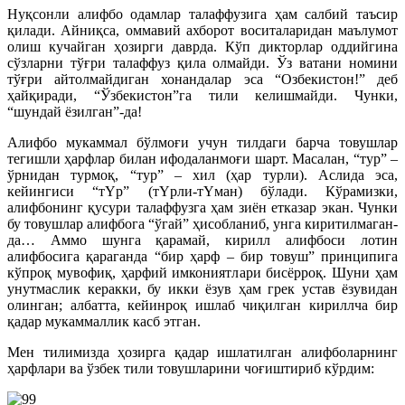
Нуқсонли алифбо одамлар талаффузига ҳам салбий таъсир
қилади. Айниқса, оммавий ахборот воситаларидан маълумот
олиш кучайган ҳозирги даврда. Кўп дикторлар оддийгина
сўзларни тўғри талаффуз қила олмайди. Ўз ватани номини
тўғри айтолмайдиган хонандалар эса “Озбекистон!” деб
ҳайқиради, “Ўзбекис­тон”га тили келишмайди. Чунки,
“шундай ёзилган”-да!
Алифбо мукаммал бўлмоғи учун тилдаги барча товушлар
тегиш­ли ҳарфлар билан ифодаланмоғи шарт. Масалан, “тур” –
ўрнидан турмоқ, “тур” – хил (ҳар турли). Аслида эса,
кейингиси “тYр” (тYрли-тYман) бўлади. Кўрамизки,
алифбонинг қусури талаффузга ҳам зиён етказар экан. Чунки
бу товушлар алифбога “ўгай” ҳисобланиб, унга киритилмаган-
да… Аммо шунга қарамай, кирилл алифбоси лотин
алифбосига қараганда “бир ҳарф – бир товуш” принципига
кўпроқ мувофиқ, ҳарфий имкониятлари бисёрроқ. Шуни ҳам
унутмаслик керакки, бу икки ёзув ҳам грек устав ёзувидан
олинган; албатта, кейинроқ ишлаб чиқилган кириллча бир
қадар мукаммаллик касб этган.
Мен тилимизда ҳозирга қадар ишлатилган алифболарнинг
ҳарфлари ва ўзбек тили товушларини чоғиштириб кўрдим: