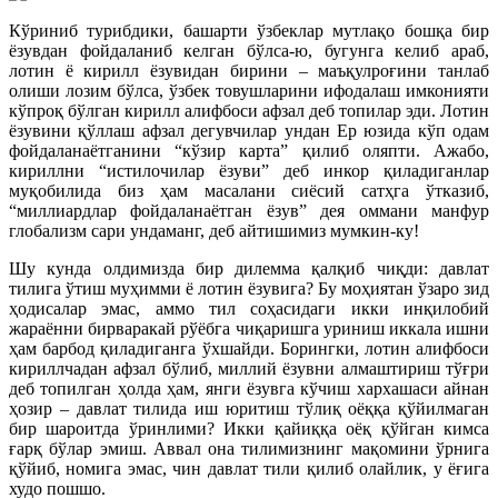
Кўриниб турибдики, башарти ўзбеклар мутлақо бошқа бир
ёзувдан фойдаланиб келган бўлса-ю, бугунга келиб араб,
лотин ё кирилл ёзувидан бирини – маъқулроғини танлаб
олиши лозим бўлса, ўзбек товушларини ифодалаш имконияти
кўпроқ бўлган кирилл алифбоси афзал деб топилар эди. Лотин
ёзувини қўллаш афзал дегувчилар ундан Ер юзида кўп одам
фойдаланаётганини “кўзир карта” қилиб оляпти. Ажабо,
кириллни “истилочилар ёзуви” деб инкор қиладиганлар
муқобилида биз ҳам масалани сиёсий сатҳга ўтказиб,
“миллиардлар фойдаланаётган ёзув” дея оммани манфур
глобализм сари ундаманг, деб айтишимиз мумкин-ку!
Шу кунда олдимизда бир дилемма қалқиб чиқди: давлат
тилига ўтиш муҳимми ё лотин ёзувига? Бу моҳиятан ўзаро зид
ҳодисалар эмас, аммо тил соҳасидаги икки инқилобий
жараённи бирваракай рўёбга чиқаришга уриниш иккала ишни
ҳам барбод қиладиганга ўхшайди. Борингки, лотин алифбоси
кириллчадан афзал бўлиб, миллий ёзувни алмаштириш тўғри
деб топилган ҳолда ҳам, янги ёзувга кўчиш хархашаси айнан
ҳозир – давлат тилида иш юритиш тўлиқ оёққа қўйилмаган
бир шароитда ўринлими? Икки қайиққа оёқ қўйган кимса
ғарқ бўлар эмиш. Аввал она тилимизнинг мақомини ўрнига
қўйиб, номига эмас, чин давлат тили қилиб олайлик, у ёғига
худо пошшо.