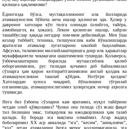
қилишга ҳақлимизми?
Ёдингизда бўлса, мустақилликнинг илк йилларида
атамашунослик бўйича анча ишлар қилинган эди. Ҳозир у
даврнинг хатолари кўп тилга олинади (олийгоҳ, тайёра,
азмойишгоҳ ва ҳоказо). Лекин қилинган ишлар, хайрли
ташаббуслар ҳақида негадир лом-мим де­йилмайди. Мен ўша
кезлар тиббиёт, техника, тилшунослик каби йўналиш­ларда
яратилган атамалар луғатларини ижобий баҳолайман.
Афсуски, тилимизни миллийлаштиришга доир илк ҳаракатлар
муваффақиятли чиқмагани шаштимизни туширди. Қолаверса,
ўзбекчалаштириш борасида мутаассиб­лик қилиб
юборганимизни, рус тилидан қочамиз деб байналмилал
сўзларга ҳам қирон келтираётганимизни англаб қолдик ва
атамашуносликни ташлаб қўйдик. Нотўғри қилдик!
Хатолардан хулоса чиқариб, йўналишни тўғрилаб
олганимизда, атамашунослигимиз ҳозиргидек ночор аҳволга
тушмасди.
Нега биз ўзбекча сўзларни кам яратамиз, нуқул тайёрини
четдан олиб қўяқоламиз? Чунки она тилида сўз ясаш фақат
тил билишни эмас, топқирлик ва ижодкорликни ҳам талаб
қилади. Бу борада эса мақтана олмаймиз. Агар жадид
боболаримиз ХХ аср аввалида “эга”, “кесим”, “аниқловчи”,
“ҳол” деган атамаларни бизга мерос қолдирмаганида, эга