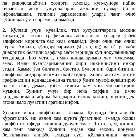
ла ривожланаётган ҳозирги замонда кун-кунора пайдо
бўлаётган янги тушунчаларни ажнабий сўзлар билан
ифодалашдан, тилимиз дарвозасини уларга ланг очиб
қўйишдан ўзга чорамиз қолмайди.
2. Қўллаш учун қулайлик, тил хусусиятларига мослик
жиҳатидан лотин графикасига асосланган ҳозирги ўзбек
алифбоси кириллга бас кела олмайди, буни очиқ тан олиш
керак. Аввало, қўшҳарфларимиз (sh, ch, ng) ва o‘, g‘ каби
диакритик белгили ҳарфлар матн теришда кўп ноқулайликлар
туғдиради. Боз устига, имло қоидаларимиз ҳам мукаммал
эмас. Имло луғатларимизнинг бири иккинчисини инкор
этади. Ҳамма ўзи билганча ёзаётир. Буларнинг бари бизнинг
алифбода беқарорлигимиз оқибатидир. Холис айтсам, лотин
графикасини қанчадан-қанча тиллар ўзига мувофиқлаштириб
олган экан, демак, ўзбек тилига ҳам уни мослаштириш
мумкин. Бунинг учун бир неча ҳарфни ва имло
қоидаларидаги айрим бандларни ислоҳ қилиш, шунингдек,
ягона имло луғатини яратиш кифоя.
Ҳозирги икки алифболик – фожиа. Қонунда бир алифбо
кўрсатилиб, ёш авлод ҳам шунга ўргатилиб, амалда бошқа
алифбо истифода этилиши дуруст эмас. Лотин ҳам, кирилл
ҳам тенг мавқеда бўлиши, ундан ҳам ёмони, қонунда
белгиланган алифбо амалда суст қўлланилиши чатоқ.