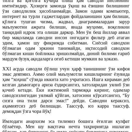
тилга ва қоғозга кўчира олиш ҳам саводли инсоннинг
имтиёзидир. Ҳозирги замонда ўқиш ва ёзишни билишнинг
ўзи саводлилик ҳисобланмайди. Замон одами компьютер,
интернет ва турли гаджетлардан фойдаланишни ҳам билиши,
қўлига тушган чизма, жадвал, диаграммалардан зарур
маълумотни ажрата билиши, янада муҳими, воқеликни
танқидий идрок эта олиши даркор. Мен ўн беш йиллар аввал
бир мақоламда саводни инсон онгидаги фильтр деб атаган
эдим, ҳамон шу фик­римда собитман. Сиёсий саводхон
бўлмаган одам эркини танимайди, иқтисодий саводхон
бўлмаган киши бойликка эришолмайди, диний билими ғариб
мардум бузуқ ақидаларга оғиб кетиши мумкин ва ҳоказо.
ХХI асрда саводли бўлиш учун ҳарф танишнинг ўзи кифоя
эмас деяпмиз. Аммо олий маълумотли кишиларнинг ёзувида
ҳам “хоҳиш” сўзида иккита хато учратасиз. Ишга кираман деб
келган даъвогарга ариза ёздирсангиз, хатоларидан уялиб ўзи
қочиб кетади. Ёки ижтимоий тармоққа киринг, одамлар
саводсизлигидан уялмай қўйган, хатосини кўрсатсангиз, “Бу
сизга она тили дарси эмас!” дейди. Саводни кераксиз,
аҳамиятсиз деб билишади. Таассуф, юз карра таассуф,
демоқдан ўзга чора йўқ!
Имлодаги анархизм эса тилимиз бошига ёғилган кулфат
бўлаётир. Мен шу вақтгача нечта таҳририятда ишлаган
бўлсам, ҳар бирининг ўз имло сиёсати борлигига гувоҳман.