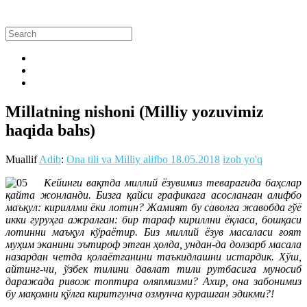
Millatning nishoni (Milliy yozuvimiz
haqida bahs)
Muallif
Adib
:
Ona tili va Milliy alifbo
18.05.2018
izoh yo'q
Кейинги вақтда миллий ёзувимиз теварагида баҳслар
қайта жонланди. Бизга қайси графикага асосланган алифбо
маъқул: кириллми ёки лотин? Жамият бу саволга жавобда гўё
икки гуруҳга ажралган: бир тараф кириллни ёқласа, бошқаси
лотинни маъқул кўраётир. Биз миллий ёзув масаласи ғоят
муҳим эканини эътироф этган ҳолда, ундан-да долзарб масала
назардан четда қолаётганини таъкидлашни истардик. Хўш,
айтинг-чи, ўзбек тилини давлат тили рутбасига муносиб
даражада ривож топтира оляпмизми? Ахир, она забонимиз
бу мақомни қўлга киритгунча озмунча курашган эдикми?!