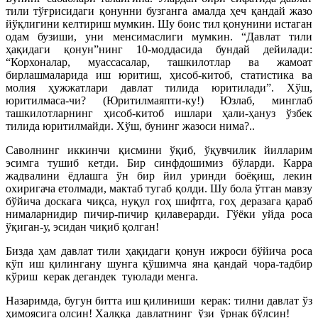
тили тўғрисидаги қонунни бузганга амалда ҳеч қандай жазо
йўқлигини келтириш мумкин. Шу боис тил қонунини истаган
одам бузиши, уни менсимаслиги мумкин. “Давлат тили
ҳақидаги қонун”нинг 10-моддасида бундай дейилади:
“Корхоналар, муассасалар, ташкилотлар ва жамоат
бирлашмаларида иш юритиш, ҳисоб-китоб, статистика ва
молия ҳуж­жатлари давлат тилида юритилади”. Хўш,
юритилмаса-чи? (Юритилмаяпти-ку!) Юзлаб, минглаб
ташкилотларнинг ҳисоб-китоб ишлари ҳали-ҳануз ўзбек
тилида юритилмайди. Хўш, бунинг жазоси нима?..
Саволнинг иккинчи қисмини ўқиб, ўқувчилик йилларим
эсимга тушиб кетди. Бир синфдошимиз бўларди. Карра
жадвалини ёдлашга ўн бир йил уринди боёқиш, лекин
охиригача етолмади, мактаб тугаб қолди. Шу бола ўтган мавзу
бўйича доскага чиқса, нуқул гоҳ шифтга, гоҳ деразага қараб
нималарнидир пичир-пичир қилаверарди. Гўёки уйда роса
ўқиган-у, эсидан чиқиб қолган!
Бизда ҳам давлат тили ҳақидаги қонун ижроси бўйича роса
кўп иш қилин­гану шунга қўшимча яна қандай чора-тадбир
кўриш керак де­гандек тую­лади менга.
Назаримда, бугун битта иш қилиниши керак: тилни давлат ўз
ҳимоясига олсин! Халққа давлатнинг ўзи ўрнак бўлсин!