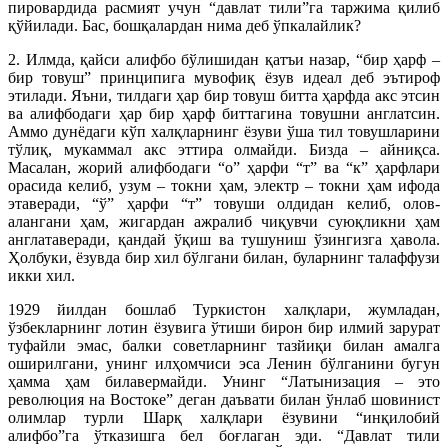
пировардида расмият учун “давлат тили”га таржима қилиб
қўйилади. Бас, бош­қалардан нима деб ўпкалайлик?
2. Илмда, қайси алифбо бўлишидан қатъи назар, “бир ҳарф –
бир товуш” принципига мувофиқ ёзув идеал деб эътироф
этилади. Яъни, тилдаги ҳар бир товуш битта ҳарфда акс этсин
ва алифбодаги ҳар бир ҳарф биттагина товушни англатсин.
Аммо дунёдаги кўп халқларнинг ёзуви ўша тил товушларини
тўлиқ, мукаммал акс эттира олмайди. Бизда – айниқса.
Масалан, жорий алифбодаги “о” ҳарфи “т” ва “к” ҳарфлари
орасида келиб, узум – токни ҳам, электр – токни ҳам ифода
этаверади, “ў” ҳарфи “т” товуши олдидан келиб, олов-
алангани ҳам, жигардан ажралиб чиқувчи суюқликни ҳам
англатаверади, қандай ўқиш ва тушуниш ўзингизга ҳавола.
Ҳолбуки, ёзувда бир хил бўлгани билан, буларнинг талаффузи
икки хил.
1929 йилдан бошлаб Туркистон халқлари, жумладан,
ўзбекларнинг лотин ёзувига ўтиши бирон бир илмий зарурат
туфайли эмас, балки советларнинг тазйиқи билан амалга
оширилгани, унинг илҳомчиси эса Ленин бўлганини бугун
ҳамма ҳам билавермайди. Унинг “Латынизация – это
революция на Востоке” деган даъвати билан ўнлаб шовинист
олимлар турли Шарқ халқлари ёзувини “инқилобий
алифбо”га ўтказишга бел боғлаган эди. “Давлат тили