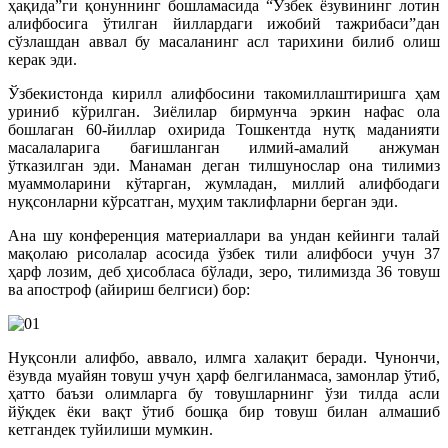
ҳақида”ги қонуннинг бошламасида “Ўзбек ёзувининг лотин
алифбосига ўтилган йиллардаги ижобий тажрибаси”дан
сўзлашдан аввал бу масаланинг асл тарихини билиб олиш
керак эди.
Ўзбекистонда кирилл алифбосини такомиллаштиришга ҳам
уриниб кўрилган. Зиёлилар бирмунча эркин нафас ола
бошлаган 60-йиллар охирида Тошкентда нутқ маданияти
масалаларига бағишланган илмий-амалий анжуман
ўтказилган эди. Манаман деган тилшунослар она тилимиз
муаммоларини кўтарган, жумладан, миллий алифбодаги
нуқсонларни кўрсатган, муҳим таклифларни берган эди.
Ана шу конференция материаллари ва ундан кейинги талай
мақолаю рисолалар асосида ўзбек тили алифбоси учун 37
ҳарф лозим, деб ҳисобласа бўлади, зеро, тилимизда 36 товуш
ва апостроф (айириш белгиси) бор:
Нуқсонли алифбо, аввало, илмга халақит беради. Чунончи,
ёзувда муайян товуш учун ҳарф белгиланмаса, замонлар ўтиб,
ҳатто баъзи олимларга бу товушларнинг ўзи тилда асли
йўқдек ёки вақт ўтиб бош­қа бир товуш билан алмашиб
кетгандек туйилиши мумкин.