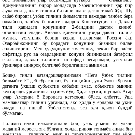
Қонунимизнинг бирор моддасида Ўзбе­кис­тоннинг ҳар бир
фуқароси давлат тилини билиши шарт деган талаб йўқ. Шу
сабаб бировга ўзбек тилини билмаслиги ва­жидан танбеҳ бера
олмайсиз, танбеҳ берсангиз дарров Конституция ва Давлат
тили ҳақидаги қонуннинг 2-бандини дастак қилиб,
оғзингизни ёпади. Аввало, қонуннинг ўзида давлат тилига
мутлақ устунлик бериш керак, назаримда. Россия ёки
Озарбайжоннинг бу борадаги қонунини бизники билан
солиштиринг. Мен ҳуқуқшунос эмасман-у, лекин бир зиёли
сифатида рус ва озарларнинг қонуни бизникидан батафсил
ёзилгани, давлат тилининг истифода чегаралари, устунлик
ўринлари аниқроқ белгилаб берилганига аминман.
Бошқа тилли ватандошларимиздан “Нега ўзбек тилини
билмайсиз?” деб сўрасангиз, бу тил қийин, уни ёмон кўраман
деганга ўхшаш субъектив сабабни эмас, объектив омилни
келтиради: ўрганишга эҳтиёж йўқ. Ҳа, афсуски, шундай. Агар
улар Америка ё Европага кетмоқчи бўлса, албатта, ўша
мамлакатлар тилини ўрганади, акс ҳолда у ерларда на ўқий
олади, на ишлай. Ўзбекистонда эса ҳеч қачон бундай
бўлмаган.
Тилимиз ички имкониятлари бой, узоқ ўтмиш ва улкан
маданий меросга эга бўлгани ҳолда, ривож топмаётганида биз
зиёлилар – тилшунос, адиб ва таржимонларнинг ҳам айби