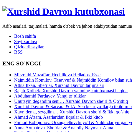
Adib asarlari, tarjimalari, hamda o'zbek va jahon adabiyotidan namun
Bosh sahifa
Sayt xaritasi
Qiziqarli saytlar
RSS
ENG SO’NGGI
Mirzohid Muzaffar. Hechlik va Hellados. Esse
Najmiddin Komilov. Tasavvuf & Najmiddin Komilov bilan suhb
Attila Ilxan. She’rlar. Xurshid Davron tarjimalari
Rajab Xolbek. Xurshid Davron va uning kutubxonasi haqida
Abduhamid Pardayev. Yangi to’rtliklar
Unutayin degandim seni… Xurshid Davron she’ri & Qo’shiq
Xurshid Davron & Sarvara & IA. Sen kelar yo’llarga tikildim
Xayr, dema, sevgilim… Xurshid Davron she’ri & Ikki qo’shiq
Ahmad A’zam. Asarlaridan fiqralar & Ikki kitob
Farhod Bobojonov. Orzuga eltuvchi yo‘l & Yulduzlar yurgan y
Anna Axmatova. She’rlar & Anatoliy Nayman. Anna