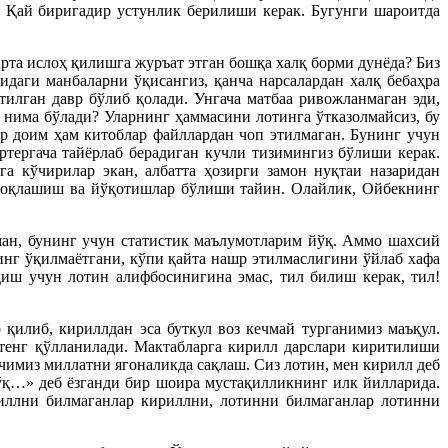
. Қай биригадир устунлик берилиши керак. Бугунги шароитда
рта ислоҳ қилишга журъат этган бошқа халқ борми дунёда? Биз
идаги манбаларни ўқисангиз, қанча нарсалардан халқ бебаҳра
тилган давр бўлиб қолади. Унгача матбаа ривожланмаган эди,
с нима бўлади? Уларнинг ҳаммасини лотинга ўтказолмайсиз, бу
р доим ҳам китоблар файллардан чоп этилмаган. Бунинг учун
ртергача тайёрлаб берадиган кучли тизимингиз бўлиши керак.
 кўчирилар экан, албатта ҳозирги замон нуқтаи назаридан
 узоқлашиш ва йўқотишлар бўлиши тайин. Олайлик, Ойбекнинг
ман, бунинг учун статистик маълумотларим йўқ. Аммо шахсий
инг ўқилмаётгани, кўпи қайта нашр этилмаслигини ўйлаб хафа
қиш учун лотин алифбосинигина эмас, тил билиш керак, тил!
 қилиб, кириллдан эса буткул воз кечмай турганимиз маъқул.
тенг қўлланилади. Мактабларга кирилл дарслари киритилиши
чимиз миллатни ягоналикда сақлаш. Сиз лотин, мен кирилл деб
йўқ…» деб ёзганди бир шоира мустақилликнинг илк йилларида.
иллни билмаганлар кириллни, лотинни билмаганлар лотинни