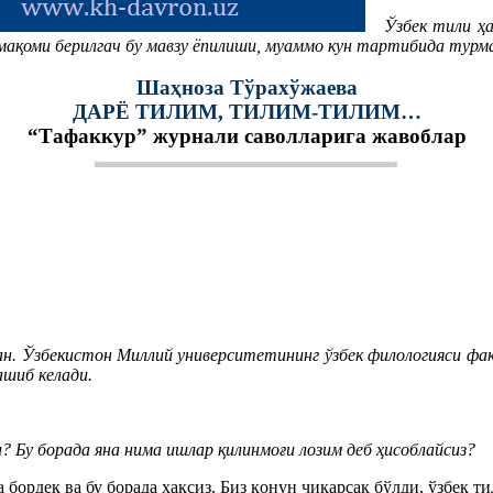
Ўзбек тили ҳа
мақоми берилгач бу мавзу ёпилиши, муаммо кун тартибида турм
Шаҳноза Тўрахўжаева
ДАРЁ ТИЛИМ, ТИЛИМ-ТИЛИМ…
“Тафаккур” журнали саволларига жавоблар
 Ўзбекистон Миллий университетининг ўзбек филологияси фак
шиб келади.
? Бу борада яна нима ишлар қилинмоғи лозим деб ҳисоблайсиз?
бордек ва бу борада ҳақсиз. Биз қонун чиқарсак бўлди, ўзбек т