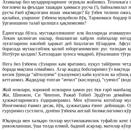
Атамалар биз муҳаррирларнинг оғриқли жойимиз. Техникага о
боғловчи ва феълдан ташқари ҳаммаси русча (!), байналмилал 
русча ёзиб қўяқолгани яхши эмасмиди? Бу ўзбек тилини ожиз
қилайки, уларнинг ўзбекча муқобили йўқ. Таржимаси бордир ба
ўрганишини талаб қилишга ҳақлимизми?
Ёдингизда бўлса, мустақилликнинг илк йилларида атамашунос
Лекин қилинган ишлар, бошланган хайрли лойиҳалар негад
луғатларини ижобий ҳаракат деб баҳолаган бўлардим. Афс
борасида мутаассиблик қилиб юборганимизни: рус тилидан қ
Нотўғри қилдик! Хатолардан хулоса чиқариб, йўналишни тўғри
Нега биз ўзбекча сўзларни кам яратамиз, нуқул тайёрини че
борада мақтана олмаймиз. Агар жадид боболаримиз ўз вақтида “
кесим ўрнида “айтилувчи” (сказуемое) каби кулгили ва нўно
кетганмиз. Жадидлар топган “аччил” (кислород), “сувчил” (во
Жой номлари, хорижий исмларни ҳамон рус ёки ғарб манбала
Жи, Шинжон, Си Чинпин, Ражаб Тойиб Эрдўғон демаймиз),
ҳужжатларимизга ёздираверамиз. Мен кўпинча китоблар муа
Иноғомова) ёзамиз десак, йўқ, ҳужжатдака ёзинг дейишади. 
ғуруримиз сустлиги, дунёни ўзбекча англай билмаслигимиз кў
Юқорида мен халқаро тиллар мустамлакачилик туфайли кенг 
ривожланиши, ўша тилда илмий, бадиий асарлар, матнлар кўпр