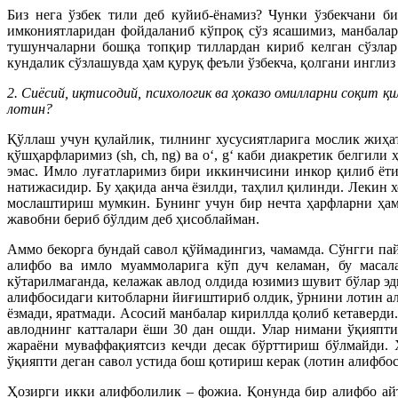
Биз нега ўзбек тили деб куйиб-ёнамиз? Чунки ўзбекчани б
имкониятларидан фойдаланиб кўпроқ сўз ясашимиз, манбалар
тушунчаларни бошқа топқир тиллардан кириб келган сўзлар
кундалик сўзлашувда ҳам қуруқ феъли ўзбекча, қолгани инглиз
2. Сиёсий, иқтисодий, психологик ва ҳоказо омилларни соқит 
лотин?
Қўллаш учун қулайлик, тилнинг хусусиятларига мослик жиҳат
қўшҳарфларимиз (sh, ch, ng) ва o‘, g‘ каби диакретик белг
эмас. Имло луғатларимиз бири иккинчисини инкор қилиб ёти
натижасидир. Бу ҳақида анча ёзилди, таҳлил қилинди. Лекин х
мослаштириш мумкин. Бунинг учун бир нечта ҳарфларни ҳам
жавобни бериб бўлдим деб ҳисоблайман.
Аммо бекорга бундай савол қўймадингиз, чамамда. Сўнгги пай
алифбо ва имло муаммоларига кўп дуч келаман, бу масала
кўтарилмаганда, келажак авлод олдида юзимиз шувит бўлар эд
алифбосидаги китобларни йиғиштириб олдик, ўрнини лотин ал
ёзмади, яратмади. Асосий манбалар кириллда қолиб кетаверди
авлоднинг катталари ёши 30 дан ошди. Улар нимани ўқияпт
жараёни муваффақиятсиз кечди десак бўрттириш бўлмайди. 
ўқияпти деган савол устида бош қотириш керак (лотин алифбос
Ҳозирги икки алифболилик – фожиа. Қонунда бир алифбо ай