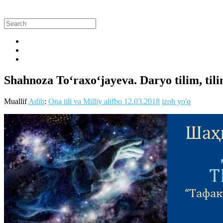
Shahnoza To‘raxo‘jayeva. Daryo tilim, til
Muallif
Adib
:
Ona tili va Milliy alifbo
12.03.2018
izoh yo'q