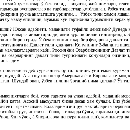
 расмий ҳужжатлар ўзбек тилида чиқяпти, жой номлари, телевид
тармоқда руспарастлар ва ғарбпарастлар қутбланган, ўзбек тили
ам фикрини русча англатишга уринган…. Ўзбек тили ҳамон яшаш
ач бу мавзу ёпилиши, муаммо кун тартибида турмаслиги керак э
ришди? Юксак адабиёти, маданияти туфайли дейсизми? Дунёда ю
қаро тилларга айлантирилди, яъни зўрлик билан сингдирилди. Э
нинг бирон ерида Ўзбекистоннинг ҳар бир фуқароси давлат ти
нституцияга ва Давлат тили ҳақидаги Қонуннинг 2-бандига ишо
ган мамлакатлардаги каби. Россия ёки Озарбайжоннинг Давлат т
 ва озарларнинг давлат тили тўғрисидаги қонунлари бизники
 англадим.
 билмайсиз деб сўрасангиз, бу тил қийин, уни ёмон кўраман 
ки, шундай. Агар шу инсонлар Америкага ёки Европага кетмоқчи 
маган. Шундай экан, ўзбек тилини ўрганиб нима қилади? Ўз ти
мкониятларга бой, узоқ тарихга ва улкан адабий, маданий меро
йби катта. Асосий масъулият бизда десак ҳам бўлади. Биз ўзб
контент” яратмаяпмиз. Болаларимизни рус мактабларига беряпми
тоблар рус, инглиз ва бошқа тилларда бўлса, таржима қилинмас
оқ, ўзи чўлоқ (тўпориларча цензура қилинган), компьютер ва