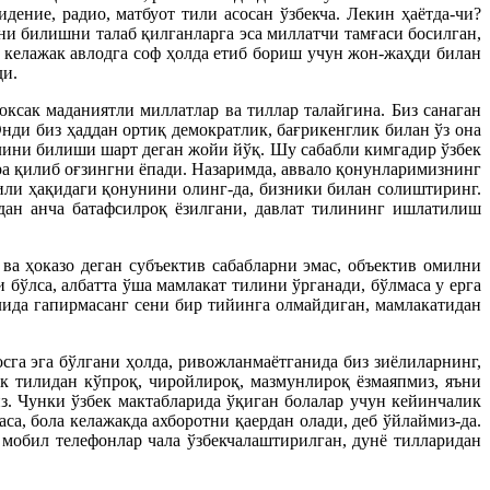
ение, радио, матбуот тили асосан ўзбекча. Лекин ҳаётда-чи?
ни билишни талаб қилганларга эса миллатчи тамғаси босилган,
, келажак авлодга соф ҳолда етиб бориш учун жон-жаҳди билан
ди.
ксак маданиятли миллатлар ва тиллар талайгина. Биз санаган
нди биз ҳаддан ортиқ демократлик, бағрикенглик билан ўз она
лини билиши шарт деган жойи йўқ. Шу сабабли кимгадир ўзбек
ра қилиб оғзингни ёпади. Назаримда, аввало қонунларимизнинг
или ҳақидаги қонунини олинг-да, бизники билан солиштиринг.
дан анча батафсилроқ ёзилгани, давлат тилининг ишлатилиш
ва ҳоказо деган субъектив сабабларни эмас, объектив омилни
бўлса, албатта ўша мамлакат тилини ўрганади, бўлмаса у ерга
лида гапирмасанг сени бир тийинга олмайдиган, мамлакатидан
сга эга бўлгани ҳолда, ривожланмаётганида биз зиёлиларнинг,
ек тилидан кўпроқ, чиройлироқ, мазмунлироқ ёзмаяпмиз, яъни
з. Чунки ўзбек мактабларида ўқиган болалар учун кейинчалик
а, бола келажакда ахборотни қаердан олади, деб ўйлаймиз-да.
 мобил телефонлар чала ўзбекчалаштирилган, дунё тилларидан