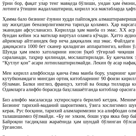
ўрни бор, фақат улар тенг мавқеда бўлиши, ундан ҳам ёмон
лотинга ўтишни жадаллаштириш, кирилл эса мактабларда ҳафт
Ҳамма бало бизнинг ёзувни худди пайпоқдек алмаштираверишим
шу жиҳатдан беназирлигимизча тарихда қоламиз. Ҳар нарсага
эканидан афсусланасиз. Кириллда ҳам манба оз эмас. ХХ аср
бундан кейин эса матнлар виртуал оламга кўчади. Ҳатто ауди
айримлар айтганидек бир неча дақиқалик иш эмас. Файлдаги
дақиқасига 1000 бет сканер қиладиган аппаратингиз, кейин 
Шунда ҳам имло хатоларини инсон ўқиб тўғирлаб чиқиши та
сараланади, таҳрир қилинади, мослаштирилади. Бу қанчалик
“Қутлуғ қон” асари лотинлаштирилмайди. Лекин бу асар нафақа
Мен кирилл алифбосида қанча ёзма манба бору, уларнинг қа
кутубхонамдаги мингдан ортиқ китобларнинг 90 фоизи кирилл
бўламан. Балки инглиз, француз, хитой ва бошқа тилларда 
Одамларга алифбо борасида баҳслашаётганда китоблар орасига
Биз алифбо масаласида эҳтиросларга берилиб кетдик. Менимч
Бизнинг тарихий-маданий шароитимиз, ўзига хослигимиз шу
керак. Рус босқини, тарихий аламларимизни эса алифбодан ол
талашишимиз бўлмайди. «Бу не элким, боши узра якка бир ба
Байроқни тасдиқлаш жараёнида ҳам шундай бўлинган бўлсак
ўргансин.