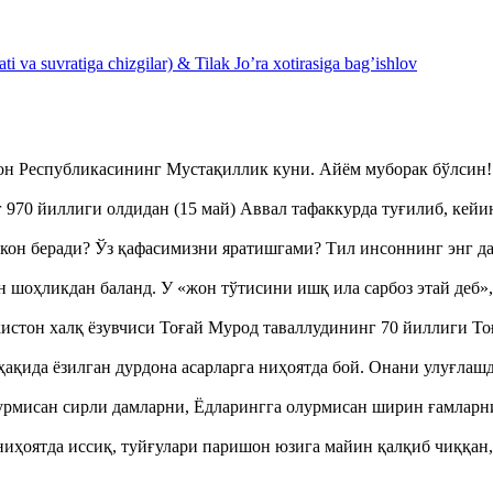
 va suvratiga chizgilar) & Tilak Jo’ra xotirasiga bag’ishlov
тон Республикасининг Мустақиллик куни. Айём муборак бўлси
970 йиллиги олдидан (15 май) Аввал тафаккурда туғилиб, кейи
кон беради? Ўз қафасимизни яратишгами? Тил инсоннинг энг д
оҳликдан баланд. У «жон тўтисини ишқ ила сарбоз этай деб
истон халқ ёзувчиси Тоғай Мурод таваллудининг 70 йиллиги 
ақида ёзилган дурдона асарларга ниҳоятда бой. Онани улуғла
урмисан сирли дамларни, Ёдларингга олурмисан ширин ғамларн
ҳоятда иссиқ, туйғулари паришон юзига майин қалқиб чиққан,