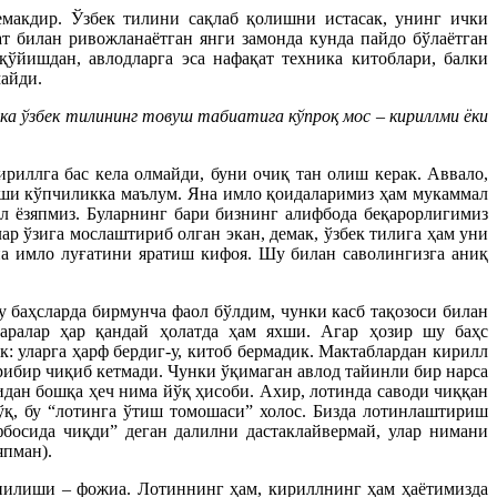
емакдир. Ўзбек тилини сақлаб қолишни истасак, унинг ички
т билан ривожланаётган янги замонда кунда пайдо бўлаётган
ўйишдан, авлодларга эса нафақат техника китоблари, балки
майди.
ика ўзбек тилининг товуш табиатига кўпроқ мос – кириллми ёки
риллга бас кела олмайди, буни очиқ тан олиш керак. Аввало,
риши кўпчиликка маълум. Яна имло қоидаларимиз ҳам мукаммал
л ёзяпмиз. Буларнинг бари бизнинг алифбода беқарорлигимиз
ар ўзига мослаштириб олган экан, демак, ўзбек тилига ҳам уни
а имло луғатини яратиш кифоя. Шу билан саволингизга аниқ
у баҳсларда бирмунча фаол бўлдим, чунки касб тақозоси билан
заралар ҳар қандай ҳолатда ҳам яхши. Агар ҳозир шу баҳс
: уларга ҳарф бердиг-у, китоб бермадик. Мактаблардан кирилл
ибир чиқиб кетмади. Чунки ўқимаган авлод тайинли бир нарса
идан бошқа ҳеч нима йўқ ҳисоби. Ахир, лотинда саводи чиққан
қ, бу “лотинга ўтиш томошаси” холос. Бизда лотинлаштириш
босида чиқди” деган далилни дастаклайвермай, улар нимани
япман).
нилиши – фожиа. Лотиннинг ҳам, кириллнинг ҳам ҳаётимизда