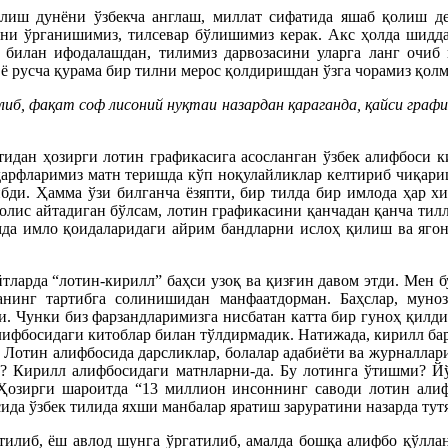
илиш дунёни ўзбекча англаш, миллат сифатида яшаб қолиш д
ни ўрганишимиз, тилсевар бўлишимиз керак. Акс ҳолда шидда
 билан ифодалашдан, тилимиз дарвозасини уларга ланг очиб қ
 ё русча қурама бир тилни мерос қолдиришдан ўзга чорамиз қол
қилиб, фақат соф лисоний нуқтаи назардан қараганда, қайси граф
идан ҳозирги лотин графикасига асосланган ўзбек алифбоси ки
или ҳарфларимиз матн теришда кўп ноқулайликлар келтириб чиқа
бди. Ҳамма ўзи билганча ёзяпти, бир тилда бир имлода ҳар хи
олис айтадиган бўлсам, лотин графикасини қанчадан қанча тилл
да имло қоидаларидаги айрим бандларни ислоҳ қилиш ва ягон
тларда “лотин-кирилл” баҳси узоқ ва қизғин давом этди. Мен б
нинг тартибга солинишидан манфаатдорман. Баҳслар, муно
и. Чунки биз фарзандларимизга нисбатан катта бир гуноҳ қилдик
ифбосидаги китоблар билан тўлдирмадик. Натижада, кирилл бар
. Лотин алифбосида дарсликлар, болалар адабиёти ва журналлар
и? Кирилл алифбосидаги матнларни-да. Бу лотинга ўтишми? Йў
Ҳозирги шароитда “13 миллион инсоннинг саводи лотин алиф
ида ўзбек тилида яхши манбалар яратиш заруратини назарда тут
тилиб, ёш авлод шунга ўргатилиб, амалда бошқа алифбо қўлла