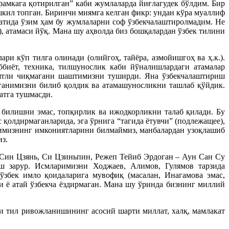
рамкага қотирилган” каби жумлаларда йиғлагудек бўлдим. Бир
ашкил топган. Биринчи миямга келган фикр: ундан кўра муаллиф
фатида ўзим ҳам бу жумлаларни соф ўзбекчалаштиролмадим. Не
), атамаси йўқ. Мана шу аҳволда биз бошқалардан ўзбек тилини
и кўп тилга олинади (олийгоҳ, тайёра, азмойишгоҳ ва ҳ.к.).
биёт, техника, тилшунослик каби йўналишлардаги атамалар
иятли чиқмагани шаштимизни туширди. Яна ўзбекчалаштириш
тганимизни билиб қолдик ва атамашуносликни ташлаб қўйдик.
атга тушмасди.
л билишни эмас, топқирлик ва ижодкорликни талаб қилади. Бу
с қолдирмаганларида, эга ўрнига “тагида ётувчи” (подлежащее),
илимизнинг имкониятларини билмаймиз, манбалардан узоқлашиб
из.
 Син Цзянь, Си Цзиньпин, Режеп Тейиб Эрдоган – Аун Сан Су
ш зарур. Исмларимизни Ходжаев, Алимов, Гулямов тарзида
збек имло қоидаларига мувофиқ (масалан, Инагамова эмас,
и ё атай ўзбекча ёздирмаган. Мана шу ўринда бизнинг миллий
и тил ривожланишининг асосий шарти миллат, халқ, мамлакат