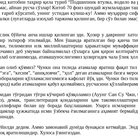
ид китобни таҳрир қила туриб “Подшипник втулка, водило ва 
эмас, айнан русча сўзлар! Китоб 70 фоиз шундай жумлалардан т
, ғариб кўрсатиб, унинг устидан кулиш-ку! Аммо муҳаррир си
лки (луғатларда изоҳлаб таржима қилинган, бир сўз билан эмас
лик бўйича анча ишлар қилинган эди. Ҳозир у даврнинг хатолар
ир эътироф этилмайди. Мен ўшанда яратилган бир қанча тиб
уски, тилимизни илк миллийлаштириш ҳаракатлари муваффақ
очамиз деб умуман байналмилал сўзларга ҳам қирон келтираё
лаб олганимизда, атамашунослигимиз ҳозиргидек чала ўлик ҳол
тдан олиб қўямиз? Чунки она тилида атамалар яратиш фақат ти
эга”, “кесим”, “аниқловчи”, “ҳол” деган атамаларни бизга меро
қ ибораларни қўлламаслигимизга кафолат йўқ эди. Чунки биз т
дород) каби атамаларни қабул қилмаймиз, русчасини қўллайверам
ридан тўғридан тўғри кўчириб қўяқоламиз (Ауунг Сан Су Чжи,
 демак, транслитерация қоидаларини ҳам такомиллаштири
ллифлари билан шу борада баҳслашаман. Уларга исмларини ў
Одамлар ҳужжатида исми ўзбекча ёзилмаганига аҳамият бермайд
ринади.
ёйилди дедим. Аммо замонавий дунёда бунақаси кетмайди. Энд
оқ яратилишидир. Хулоса ўзингиздан.