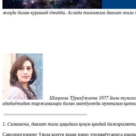
жаҳди билан курашиб ётибди. Аслида тилимизга давлат тили 
Шаҳноза Тўрахўжаева 1977 йили туғилган.
адабиётидан таржималари билан матбуотда мунтазам қатна
1. Сизнингча, давлат тили ҳақидаги қонун қандай бажариляпти
Саволингизнинг ўзида қонун яхши ижро этилмаётганига ишора 