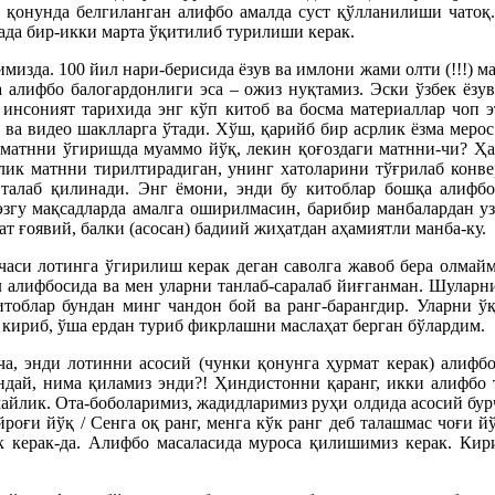
и, қонунда белгиланган алифбо амалда суст қўлланилиши чатоқ
ада бир-икки марта ўқитилиб турилиши керак.
изда. 100 йил нари-берисида ёзув ва имлони жами олти (!!!) ма
 алифбо балогардонлиги эса – ожиз нуқтамиз. Эски ўзбек ёзув
 инсоният тарихида энг кўп китоб ва босма материаллар чоп э
о ва видео шаклларга ўтади. Хўш, қарийб бир асрлик ёзма меро
 матнни ўгиришда муаммо йўқ, лекин қоғоздаги матнни-чи? Ҳа
ўлик матнни тирилтирадиган, унинг хатоларини тўғрилаб конве
лаб қилинади. Энг ёмони, энди бу китоблар бошқа алифбога
 эзгу мақсадларда амалга оширилмасин, барибир манбалардан
т ғоявий, балки (асосан) бадиий жиҳатдан аҳамиятли манба-ку.
нчаси лотинга ўгирилиш керак деган саволга жавоб бера олмай
 алифбосида ва мен уларни танлаб-саралаб йиғганман. Шуларн
китоблар бундан минг чандон бой ва ранг-барангдир. Уларни ў
 кириб, ўша ердан туриб фикрлашни маслаҳат берган бўлардим.
а, энди лотинни асосий (чунки қонунга ҳурмат керак) алифбо
ндай, нима қиламиз энди?! Ҳиндистонни қаранг, икки алифбо 
майлик. Ота-боболаримиз, жадидларимиз руҳи олдида асосий бур
йроғи йўқ / Сенга оқ ранг, менга кўк ранг деб талашмас чоғи 
 керак-да. Алифбо масаласида муроса қилишимиз керак. Кир