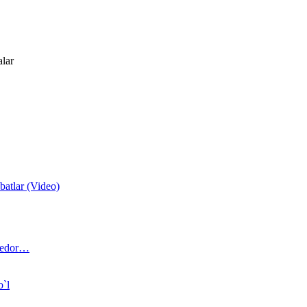
alar
atlar (Video)
 bedor…
o`l