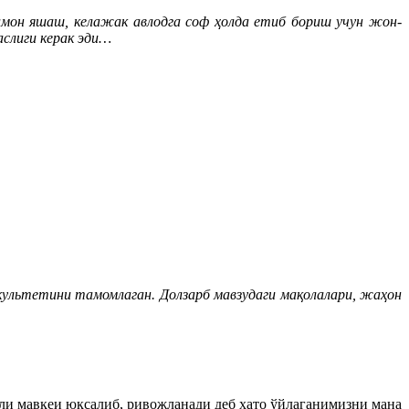
мон яшаш, келажак авлодга соф ҳолда етиб бориш учун жон-
аслиги керак эди…
ультетини тамомлаган. Долзарб мавзудаги мақолалари, жаҳон
или мавқеи юксалиб, ривожланади деб хато ўйлаганимизни мана