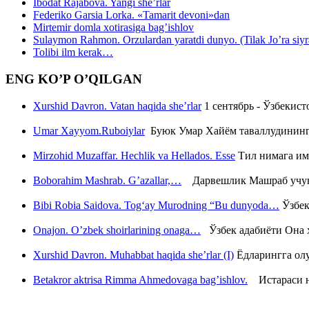
Ibodat Rajabova. Yangi she’rlar
Federiko Garsia Lorka. «Tamarit devoni»dan
Mirtemir domla xotirasiga bag’ishlov
Sulaymon Rahmon. Orzulardan yaratdi dunyo. (Tilak Jo’ra siyrati
Tolibi ilm kerak…
ENG KO’P O’QILGAN
Xurshid Davron. Vatan haqida she’rlar
1 сентябрь - Ўзбекис
Umar Xayyom.Ruboiylar
Буюк Умар Хайём таваллудининг 
Mirzohid Muzaffar. Hechlik va Hellados. Esse
Тил нимага им
Boborahim Mashrab. G’azallar,…
Дарвешлик Машраб учун ш
Bibi Robia Saidova. Tog‘ay Murodning “Bu dunyoda…
Ўзбек
Onajon. O’zbek shoirlarining onaga…
Ўзбек адабиёти Она ҳ
Xurshid Davron. Muhabbat haqida she’rlar (I)
Ёдларингга ол
Betakror aktrisa Rimma Ahmedovaga bag’ishlov.
Истараси ни