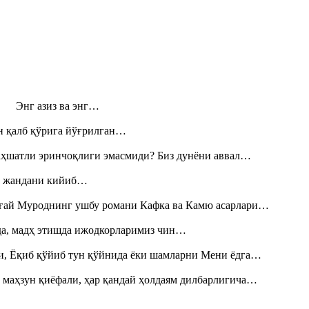
н! Энг азиз ва энг…
н қалб қўрига йўғрилган…
аҳшатли эринчоқлиги эмасмиди? Биз дунёни аввал…
», жандани кийиб…
Тоғай Муроднинг ушбу романи Кафка ва Камю асарлари…
шда, мадҳ этишда ижодкорларимиз чин…
и, Ёқиб қўйиб тун қўйнида ёки шамларни Мени ёдга…
 маҳзун қиёфали, ҳар қандай ҳолдаям дилбарлигича…