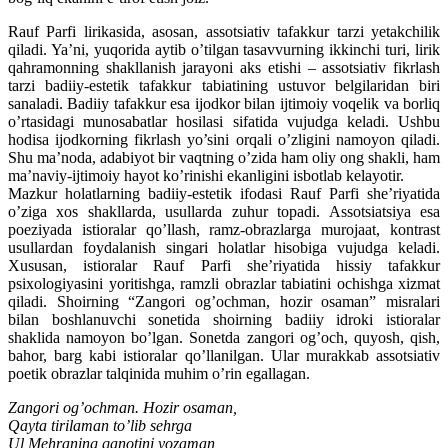
Rauf Parfi lirikasida, asosan, assotsiativ tafakkur tarzi yetakchilik
qiladi. Ya’ni, yuqorida aytib o’tilgan tasavvurning ikkinchi turi, lirik
qahramonning shakllanish jarayoni aks etishi – assotsiativ fikrlash
tarzi badiiy-estetik tafakkur tabiatining ustuvor belgilaridan biri
sanaladi. Badiiy tafakkur esa ijodkor bilan ijtimoiy voqelik va borliq
o’rtasidagi munosabatlar hosilasi sifatida vujudga keladi. Ushbu
hodisa ijodkorning fikrlash yo’sini orqali o’zligini namoyon qiladi.
Shu ma’noda, adabiyot bir vaqtning o’zida ham oliy ong shakli, ham
ma’naviy-ijtimoiy hayot ko’rinishi ekanligini isbotlab kelayotir.
Mazkur holatlarning badiiy-estetik ifodasi Rauf Parfi she’riyatida
o’ziga xos shakllarda, usullarda zuhur topadi. Assotsiatsiya esa
poeziyada istioralar qo’llash, ramz-obrazlarga murojaat, kontrast
usullardan foydalanish singari holatlar hisobiga vujudga keladi.
Xususan, istioralar Rauf Parfi she’riyatida hissiy tafakkur
psixologiyasini yoritishga, ramzli obrazlar tabiatini ochishga xizmat
qiladi. Shoirning “Zangori og’ochman, hozir osaman” misralari
bilan boshlanuvchi sonetida shoirning badiiy idroki istioralar
shaklida namoyon bo’lgan. Sonetda zangori og’och, quyosh, qish,
bahor, barg kabi istioralar qo’llanilgan. Ular murakkab assotsiativ
poetik obrazlar talqinida muhim o’rin egallagan.
Zangori og’ochman. Hozir osaman,
Qayta tirilaman to’lib sehrga
Ul Mehraning qanotini yozaman,