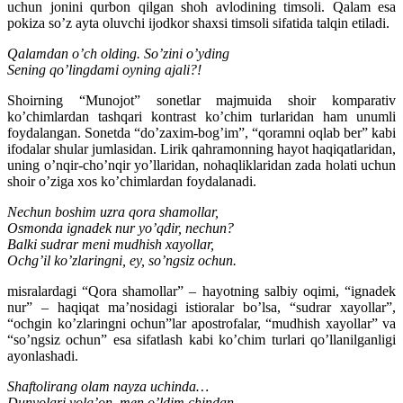
uchun jonini qurbon qilgan shoh avlodining timsoli. Qalam esa
pokiza so’z ayta oluvchi ijodkor shaxsi timsoli sifatida talqin etiladi.
Qalamdan o’ch olding. So’zini o’yding
Sening qo’lingdami oyning ajali?!
Shoirning “Munojot” sonetlar majmuida shoir komparativ
ko’chimlardan tashqari kontrast ko’chim turlaridan ham unumli
foydalangan. Sonetda “do’zaxim-bog’im”, “qoramni oqlab ber” kabi
ifodalar shular jumlasidan. Lirik qahramonning hayot haqiqatlaridan,
uning o’nqir-cho’nqir yo’llaridan, nohaqliklaridan zada holati uchun
shoir o’ziga xos ko’chimlardan foydalanadi.
Nechun boshim uzra qora shamollar,
Osmonda ignadek nur yo’qdir, nechun?
Balki sudrar meni mudhish xayollar,
Ochg’il ko’zlaringni, ey, so’ngsiz ochun.
misralardagi “Qora shamollar” – hayotning salbiy oqimi, “ignadek
nur” – haqiqat ma’nosidagi istioralar bo’lsa, “sudrar xayollar”,
“ochgin ko’zlaringni ochun”lar apostrofalar, “mudhish xayollar” va
“so’ngsiz ochun” esa sifatlash kabi ko’chim turlari qo’llanilganligi
ayonlashadi.
Shaftolirang olam nayza uchinda…
Dunyolari yolg’on, men o’ldim chindan…