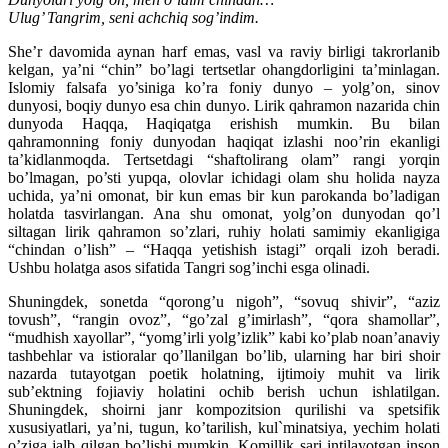
Ulug’ Tangrim, seni achchiq sog’indim.
She’r davomida aynan harf emas, vasl va raviy birligi takrorlanib
kelgan, ya’ni “chin” bo’lagi tertsetlar ohangdorligini ta’minlagan.
Islomiy falsafa yo’siniga ko’ra foniy dunyo – yolg’on, sinov
dunyosi, boqiy dunyo esa chin dunyo. Lirik qahramon nazarida chin
dunyoda Haqqa, Haqiqatga erishish mumkin. Bu bilan
qahramonning foniy dunyodan haqiqat izlashi noo’rin ekanligi
ta’kidlanmoqda. Tertsetdagi “shaftolirang olam” rangi yorqin
bo’lmagan, po’sti yupqa, olovlar ichidagi olam shu holida nayza
uchida, ya’ni omonat, bir kun emas bir kun parokanda bo’ladigan
holatda tasvirlangan. Ana shu omonat, yolg’on dunyodan qo’l
siltagan lirik qahramon so’zlari, ruhiy holati samimiy ekanligiga
“chindan o’lish” – “Haqqa yetishish istagi” orqali izoh beradi.
Ushbu holatga asos sifatida Tangri sog’inchi esga olinadi.
Shuningdek, sonetda “qorong’u nigoh”, “sovuq shivir”, “aziz
tovush”, “rangin ovoz”, “go’zal g’imirlash”, “qora shamollar”,
“mudhish xayollar”, “yomg’irli yolg’izlik” kabi ko’plab noan’anaviy
tashbehlar va istioralar qo’llanilgan bo’lib, ularning har biri shoir
nazarda tutayotgan poetik holatning, ijtimoiy muhit va lirik
sub’ektning fojiaviy holatini ochib berish uchun ishlatilgan.
Shuningdek, shoirni janr kompozitsion qurilishi va spetsifik
xususiyatlari, ya’ni, tugun, ko’tarilish, kul`minatsiya, yechim holati
o’ziga jalb qilgan bo’lishi mumkin. Komillik sari intilayotgan inson