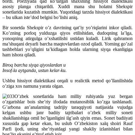
bordi. Poeziyada qad ko’targan shaxsning hissiyot dialektikasi
asosiy planga chiqarildi. Xuddi mana shu holatni Shekspir
sonetlarida kuzatish mumkin. Yuqoridagi tarzda hissiyot dialektikasi
– bu ulkan iste’dod belgisi bo’lishi aniq.
Bir sonetda Shekspir o’z davrining qat’iy yo’riqlarini inkor qiladi.
Ko’zning porloq yulduzga qiyos etilishidan, dudoqning la’lga,
yonoqning atirgulga o’xshatilishi ustidan kuladi. Lirik qahramon
ma’shuqani deyarli barcha maqtovlardan ozod qiladi. Yorning go’zal
tashbehlari yo’qligini ta’kidlagan holda ularning siyqa ekanligiga
ham ishora qiladi.
Biroq barcha siyqa qiyoslardan u
Insof-la aytganda, ustun kelar-ku.
Ushbu hissiyot dialektikasi orqali u realictik metod qo’llanilishida
o’ziga xos namuna yarata olgan.
O’zbek sonetlarida ham milliy ruhiyatda yuz bergan
o’zgarishlar bois she’riy ifodada mutanosiblik ko’zga tashlanadi.
G’arbona an’analarning tadrijiy taraqqiyoti natijasida vujudga
kelgan ushbu janr badiiy tajribalari o’zbek milliy soneti
shakllanishiga omil bo’lganligini ilg’ash qiyin emas. Sonet badiiyati
xususida gap ketar ekan, bu uslub O’zbekiston xalq shoiri Rauf
Parfi ijodi, uning she’riyatdagi yangi shakliy izlanishlari bilan
bog’liq ekanini e’tirof etish joiz.