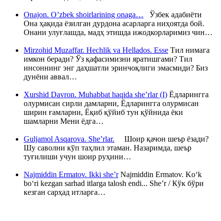
Onajon. O’zbek shoirlarining onaga…
Ўзбек адабиёти
Она ҳақида ёзилган дурдона асарларга ниҳоятда бой.
Онани улуғлашда, мадҳ этишда ижодкорларимиз чин…
Mirzohid Muzaffar. Hechlik va Hellados. Esse
Тил нимага
имкон беради? Ўз қафасимизни яратишгами? Тил
инсоннинг энг даҳшатли эринчоқлиги эмасмиди? Биз
дунёни аввал…
Xurshid Davron. Muhabbat haqida she’rlar (I)
Ёдларингга
олурмисан сирли дамларни, Ёдларингга олурмисан
ширин ғамларни, Ёқиб қўйиб тун қўйнида ёки
шамларни Мени ёдга…
Guljamol Asqarova. She’rlar.
Шоир қачон шеър ёзади?
Шу саволни кўп таҳлил этаман. Назаримда, шеър
туғилиши учун шоир руҳини…
Najmiddin Ermatov. Ikki she’r
Najmiddin Ermatov. Ko‘k
bo‘ri kezgan sarhad itlarga talosh endi... She’r / Кўк бўри
кезган сарҳад итларга…