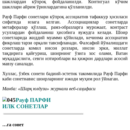
шакллардан кўпроқ фойдаланилди. Контигуал кўчим
шакллари айрим ўринлардагина қўлланилди.
Рауф Парфи сонетлари кўпроқ ассоциатив тафаккур ҳосиласи
сифатида юзага келган. Ассоциациялар сонетларда
метафоралар қўллаш, рамз-образларга мурожаат, контраст
усуллардан фойдаланиш ҳисобига вужудга келади. Шоир
сонетларида жиддий муаммо қўйилади, кечинма ассоциатив
фикрлаш тарзи орқали тавсифланади. Фалсафий йўналишдаги
сонетларда комил инсон розлари, инсон эрки, миллат
тақдирига қайғуриш, шоирнинг ўзига хос олами, Ватан
муқаддаслиги, севги изтироблари ва ҳижрон дардлари асосий
мавзу саналади.
Хуллас, ўзбек сонети бадиий-эстетик такомилида Рауф Парфи
каби сонетнавис шоирларнинг ижоди муҳим рол ўйнаган.
Манба: «Шарқ юлдузи» журнали веб-саҳифаси
Рауф ПАРФИ
ИЛК СОНЕТЛАР
…га сонет