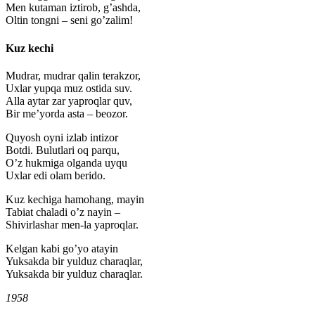
Men kutaman iztirob, g’ashda,
Oltin tongni – seni go’zalim!
Kuz kechi
Mudrar, mudrar qalin terakzor,
Uxlar yupqa muz ostida suv.
Alla aytar zar yaproqlar quv,
Bir me’yorda asta – beozor.
Quyosh oyni izlab intizor
Botdi. Bulutlari oq parqu,
O’z hukmiga olganda uyqu
Uxlar edi olam berido.
Kuz kechiga hamohang, mayin
Tabiat chaladi o’z nayin –
Shivirlashar men-la yaproqlar.
Kelgan kabi go’yo atayin
Yuksakda bir yulduz charaqlar,
Yuksakda bir yulduz charaqlar.
1958