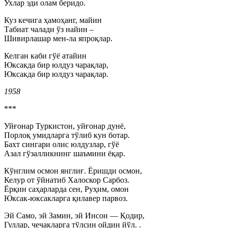
Ухлар эди олам беридо.
Куз кечига ҳамоҳанг, майин
Табиат чалади ўз найин –
Шивирлашар мен-ла япроқлар.
Келган каби гўё атайин
Юксакда бир юлдуз чарақлар,
Юксакда бир юлдуз чарақлар.
1958
***
Уйғонар Туркистон, уйғонар дунё,
Порлоқ умидларга тўлиб кун ботар.
Бахт сингари олис юлдузлар, гўё
Азал гўзалликнинг шаъмини ёқар.
Кўнглим осмон янглиғ. Ёришди осмон,
Келур от ўйнатиб Халоскор Сарбоз.
Ёрқин саҳарларда сен, Руҳим, омон
Юксак-юксакларга қилавер парвоз.
Эй Само, эй Замин, эй Инсон — Қодир,
Гуллар, чечакларга тўлсин ойдин йўл. .