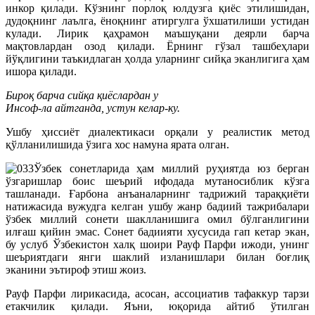
инкор қилади. Кўзнинг порлоқ юлдузга қиёс этилишидан,
дудоқнинг лаълга, ёноқнинг атиргулга ўхшатилиши устидан
кулади. Лирик қаҳрамон маъшуқани деярли барча
мақтовлардан озод қилади. Ёрнинг гўзал ташбеҳлари
йўқлигини таъкидлаган ҳолда уларнинг сийқа эканлигига ҳам
ишора қилади.
Бироқ барча сийқа қиёслардан у
Инсоф-ла айтганда, устун келар-ку.
Ушбу ҳиссиёт диалектикаси орқали у реалиcтик метод
қўлланилишида ўзига хос намуна ярата олган.
Ўзбек сонетларида ҳам миллий руҳиятда юз берган
ўзгаришлар боис шеърий ифодада мутаносиблик кўзга
ташланади. Ғарбона анъаналарнинг тадрижий тараққиёти
натижасида вужудга келган ушбу жанр бадиий тажрибалари
ўзбек миллий сонети шаклланишига омил бўлганлигини
илғаш қийин эмас. Сонет бадиияти хусусида гап кетар экан,
бу услуб Ўзбекистон халқ шоири Рауф Парфи ижоди, унинг
шеъриятдаги янги шаклий изланишлари билан боғлиқ
эканини эътироф этиш жоиз.
Рауф Парфи лирикасида, асосан, ассоциатив тафаккур тарзи
етакчилик қилади. Яъни, юқорида айтиб ўтилган