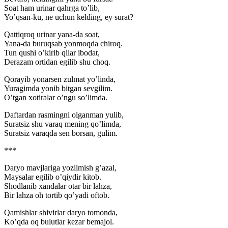
Soat ham urinar qahrga to’lib,
Yo’qsan-ku, ne uchun kelding, ey surat?
Qattiqroq urinar yana-da soat,
Yana-da buruqsab yonmoqda chiroq.
Tun qushi o’kirib qilar ibodat,
Derazam ortidan egilib shu choq.
Qorayib yonarsen zulmat yo’linda,
Yuragimda yonib bitgan sevgilim.
O’tgan xotiralar o’ngu so’limda.
Daftardan rasmingni olganman yulib,
Suratsiz shu varaq mening qo’limda,
Suratsiz varaqda sen borsan, gulim.
***
Daryo mavjlariga yozilmish g’azal,
Maysalar egilib o’qiydir kitob.
Shodlanib xandalar otar bir lahza,
Bir lahza oh tortib qo’yadi oftob.
Qamishlar shivirlar daryo tomonda,
Ko’qda oq bulutlar kezar bemajol.