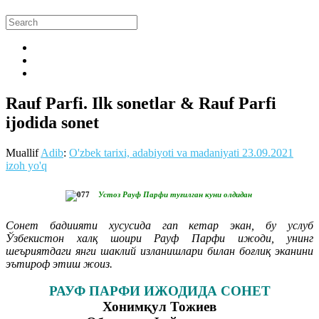
Rauf Parfi. Ilk sonetlar & Rauf Parfi
ijodida sonet
Muallif
Adib
:
O'zbek tarixi, adabiyoti va madaniyati
23.09.2021
izoh yo'q
Устоз Рауф Парфи туғилган куни олдидан
Сонет бадиияти хусусида гап кетар экан, бу услуб
Ўзбекистон халқ шоири Рауф Парфи ижоди, унинг
шеъриятдаги янги шаклий изланишлари билан боғлиқ эканини
эътироф этиш жоиз.
РАУФ ПАРФИ ИЖОДИДА СОНЕТ
Хонимқул Тожиев