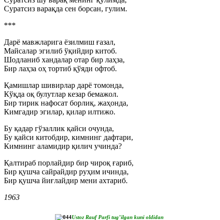
Суратсиз варақда сен борсан, гулим.
***
Дарё мавжларига ёзилмиш ғазал,
Майсалар эгилиб ўқийдир китоб.
Шодланиб хандалар отар бир лаҳза,
Бир лаҳза оҳ тортиб қўяди офтоб.
Қамишлар шивирлар дарё томонда,
Кўқда оқ булутлар кезар бемажол.
Бир тирик нафосат борлиқ, жаҳонда,
Кимгадир эгилар, қилар илтижо.
Бу қадар гўзаллик қайси очунда,
Бу қайси китобдир, кимнинг дафтари,
Кимнинг аламидир қилич учинда?
Қалтираб порлайдир бир чироқ ғариб,
Бир қушча сайрайдир руҳим ичинда,
Бир қушча йиғлайдир мени ахтариб.
1963
Ustoz Rauf Parfi tugʼilgan kuni oldidan