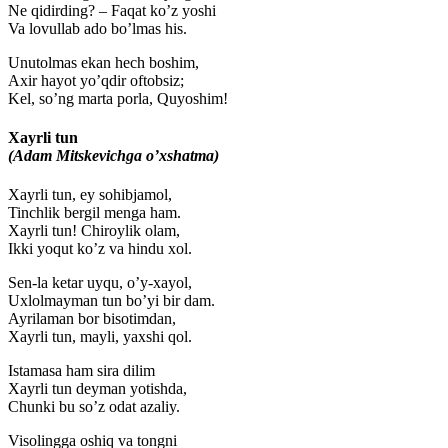
Ne qidirding? – Faqat ko’z yoshi
Va lovullab ado bo’lmas his.
Unutolmas ekan hech boshim,
Axir hayot yo’qdir oftobsiz;
Kel, so’ng marta porla, Quyoshim!
Xayrli tun
(Adam Mitskevichga o’xshatma)
Xayrli tun, ey sohibjamol,
Tinchlik bergil menga ham.
Xayrli tun! Chiroylik olam,
Ikki yoqut ko’z va hindu xol.
Sen-la ketar uyqu, o’y-xayol,
Uxlolmayman tun bo’yi bir dam.
Ayrilaman bor bisotimdan,
Xayrli tun, mayli, yaxshi qol.
Istamasa ham sira dilim
Xayrli tun deyman yotishda,
Chunki bu so’z odat azaliy.
Visolingga oshiq va tongni