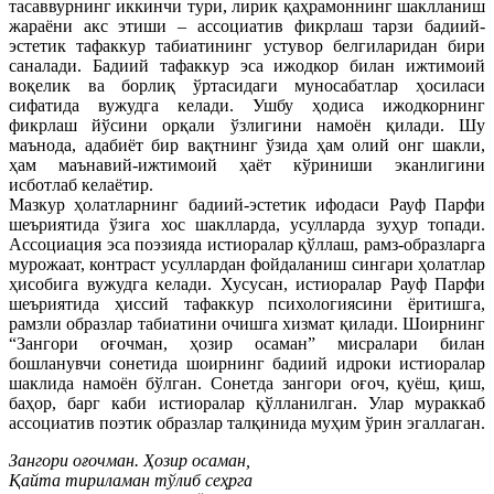
тасаввурнинг иккинчи тури, лирик қаҳрамоннинг шаклланиш
жараёни акс этиши – ассоциатив фикрлаш тарзи бадиий-
эстетик тафаккур табиатининг устувор белгиларидан бири
саналади. Бадиий тафаккур эса ижодкор билан ижтимоий
воқелик ва борлиқ ўртасидаги муносабатлар ҳосиласи
сифатида вужудга келади. Ушбу ҳодиса ижодкорнинг
фикрлаш йўсини орқали ўзлигини намоён қилади. Шу
маънода, адабиёт бир вақтнинг ўзида ҳам олий онг шакли,
ҳам маънавий-ижтимоий ҳаёт кўриниши эканлигини
исботлаб келаётир.
Мазкур ҳолатларнинг бадиий-эстетик ифодаси Рауф Парфи
шеъриятида ўзига хос шаклларда, усулларда зуҳур топади.
Ассоциация эса поэзияда истиоралар қўллаш, рамз-образларга
мурожаат, контраст усуллардан фойдаланиш сингари ҳолатлар
ҳисобига вужудга келади. Хусусан, истиоралар Рауф Парфи
шеъриятида ҳиссий тафаккур психологиясини ёритишга,
рамзли образлар табиатини очишга хизмат қилади. Шоирнинг
“Зангори оғочман, ҳозир осаман” мисралари билан
бошланувчи сонетида шоирнинг бадиий идроки истиоралар
шаклида намоён бўлган. Сонетда зангори оғоч, қуёш, қиш,
баҳор, барг каби истиоралар қўлланилган. Улар мураккаб
ассоциатив поэтик образлар талқинида муҳим ўрин эгаллаган.
Зангори оғочман. Ҳозир осаман,
Қайта тириламан тўлиб сеҳрга