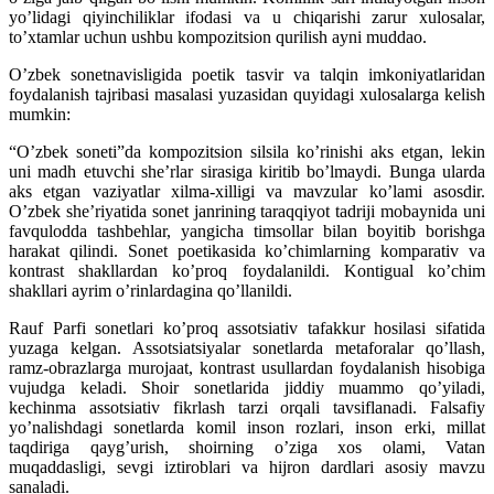
yo’lidagi qiyinchiliklar ifodasi va u chiqarishi zarur xulosalar,
to’xtamlar uchun ushbu kompozitsion qurilish ayni muddao.
O’zbek sonetnavisligida poetik tasvir va talqin imkoniyatlaridan
foydalanish tajribasi masalasi yuzasidan quyidagi xulosalarga kelish
mumkin:
“O’zbek soneti”da kompozitsion silsila ko’rinishi aks etgan, lekin
uni madh etuvchi she’rlar sirasiga kiritib bo’lmaydi. Bunga ularda
aks etgan vaziyatlar xilma-xilligi va mavzular ko’lami asosdir.
O’zbek she’riyatida sonet janrining taraqqiyot tadriji mobaynida uni
favqulodda tashbehlar, yangicha timsollar bilan boyitib borishga
harakat qilindi. Sonet poetikasida ko’chimlarning komparativ va
kontrast shakllardan ko’proq foydalanildi. Kontigual ko’chim
shakllari ayrim o’rinlardagina qo’llanildi.
Rauf Parfi sonetlari ko’proq assotsiativ tafakkur hosilasi sifatida
yuzaga kelgan. Assotsiatsiyalar sonetlarda metaforalar qo’llash,
ramz-obrazlarga murojaat, kontrast usullardan foydalanish hisobiga
vujudga keladi. Shoir sonetlarida jiddiy muammo qo’yiladi,
kechinma assotsiativ fikrlash tarzi orqali tavsiflanadi. Falsafiy
yo’nalishdagi sonetlarda komil inson rozlari, inson erki, millat
taqdiriga qayg’urish, shoirning o’ziga xos olami, Vatan
muqaddasligi, sevgi iztiroblari va hijron dardlari asosiy mavzu
sanaladi.