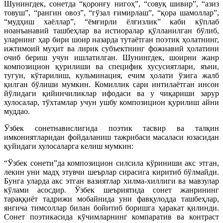
Шунингдек, сонетда “қоронғу нигоҳ”, “совуқ шивир”, “азиз
товуш”, “рангин овоз”, “гўзал ғимирлаш”, “қора шамоллар”,
“мудҳиш хаёллар”, “ёмғирли ёлғизлик” каби кўплаб
ноанъанавий ташбеҳлар ва истиоралар қўлланилган бўлиб,
уларнинг ҳар бири шоир назарда тутаётган поэтик ҳолатнинг,
ижтимоий муҳит ва лирик субъектнинг фожиавий ҳолатини
очиб бериш учун ишлатилган. Шунингдек, шоирни жанр
композицион қурилиши ва специфик хусусиятлари, яъни,
тугун, кўтарилиш, кульминация, ечим ҳолати ўзига жалб
қилган бўлиши мумкин. Комиллик сари интилаётган инсон
йўлидаги қийинчиликлар ифодаси ва у чиқариши зарур
хулосалар, тўхтамлар учун ушбу композицион қурилиш айни
муддао.
Ўзбек сонетнавислигида поэтик тасвир ва талқин
имкониятларидан фойдаланиш тажрибаси масаласи юзасидан
қуйидаги хулосаларга келиш мумкин:
“Ўзбек сонети”да композицион силсила кўриниши акс этган,
лекин уни мадҳ этувчи шеърлар сирасига киритиб бўлмайди.
Бунга уларда акс этган вазиятлар хилма-хиллиги ва мавзулар
кўлами асосдир. Ўзбек шеъриятида сонет жанрининг
тараққиёт тадрижи мобайнида уни фавқулодда ташбеҳлар,
янгича тимсоллар билан бойитиб боришга ҳаракат қилинди.
Сонет поэтикасида кўчимларнинг компаратив ва контраст