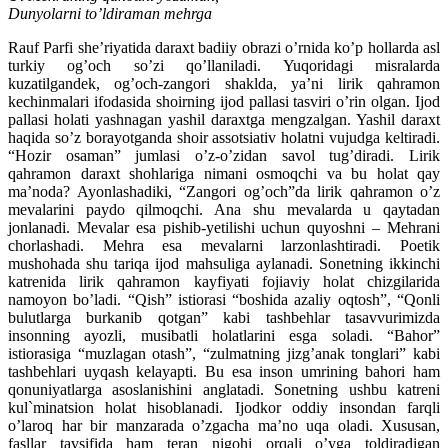
Dunyolarni to’ldiraman mehrga
Rauf Parfi she’riyatida daraxt badiiy obrazi o’rnida ko’p hollarda asl
turkiy og’och so’zi qo’llaniladi. Yuqoridagi misralarda
kuzatilgandek, og’och-zangori shaklda, ya’ni lirik qahramon
kechinmalari ifodasida shoirning ijod pallasi tasviri o’rin olgan. Ijod
pallasi holati yashnagan yashil daraxtga mengzalgan. Yashil daraxt
haqida so’z borayotganda shoir assotsiativ holatni vujudga keltiradi.
“Hozir osaman” jumlasi o’z-o’zidan savol tug’diradi. Lirik
qahramon daraxt shohlariga nimani osmoqchi va bu holat qay
ma’noda? Ayonlashadiki, “Zangori og’och”da lirik qahramon o’z
mevalarini paydo qilmoqchi. Ana shu mevalarda u qaytadan
jonlanadi. Mevalar esa pishib-yetilishi uchun quyoshni – Mehrani
chorlashadi. Mehra esa mevalarni larzonlashtiradi. Poetik
mushohada shu tariqa ijod mahsuliga aylanadi. Sonetning ikkinchi
katrenida lirik qahramon kayfiyati fojiaviy holat chizgilarida
namoyon bo’ladi. “Qish” istiorasi “boshida azaliy oqtosh”, “Qonli
bulutlarga burkanib qotgan” kabi tashbehlar tasavvurimizda
insonning ayozli, musibatli holatlarini esga soladi. “Bahor”
istiorasiga “muzlagan otash”, “zulmatning jizg’anak tonglari” kabi
tashbehlari uyqash kelayapti. Bu esa inson umrining bahori ham
qonuniyatlarga asoslanishini anglatadi. Sonetning ushbu katreni
kul`minatsion holat hisoblanadi. Ijodkor oddiy insondan farqli
o’laroq har bir manzarada o’zgacha ma’no uqa oladi. Xususan,
fasllar tavsifida ham teran nigohi orqali o’yga toldiradigan