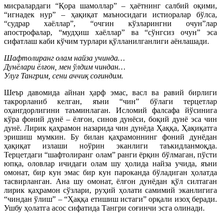
мисралардаги “Қора шамоллар” – ҳаётнинг салбий оқими,
“игнадек нур” – ҳақиқат маъносидаги истиоралар бўлса,
“судрар хаёллар”, “очгин кўзларингни очун”лар
апострофалар, “мудҳиш хаёллар” ва “сўнгсиз очун” эса
сифатлаш каби кўчим турлари қўлланилганлиги аёнлашади.
Шафтолиранг олам найза учинда…
Дунёлари ёлғон, мен ўлдим чиндан…
Улуғ Тангрим, сени аччиқ соғиндим.
Шеър давомида айнан ҳарф эмас, васл ва равий бирлиги
такрорланиб келган, яъни “чин” бўлаги терцетлар
оҳангдорлигини таъминлаган. Исломий фалсафа йўсинига
кўра фоний дунё – ёлғон, синов дунёси, боқий дунё эса чин
дунё. Лирик қаҳрамон назарида чин дунёда Ҳаққа, Ҳақиқатга
эришиш мумкин. Бу билан қаҳрамоннинг фоний дунёдан
ҳақиқат излаши ноўрин эканлиги таъкидланмоқда.
Терцетдаги “шафтолиранг олам” ранги ёрқин бўлмаган, пўсти
юпқа, оловлар ичидаги олам шу ҳолида найза учида, яъни
омонат, бир кун эмас бир кун пароканда бўладиган ҳолатда
тасвирланган. Ана шу омонат, ёлғон дунёдан қўл силтаган
лирик қаҳрамон сўзлари, руҳий ҳолати самимий эканлигига
“чиндан ўлиш” – “Ҳаққа етишиш истаги” орқали изоҳ беради.
Ушбу ҳолатга асос сифатида Тангри соғинчи эсга олинади.