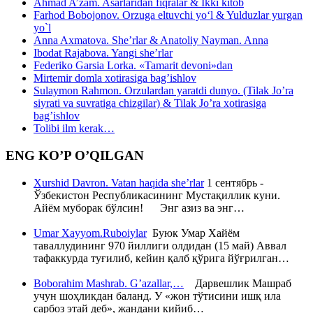
Ahmad A’zam. Asarlaridan fiqralar & Ikki kitob
Farhod Bobojonov. Orzuga eltuvchi yo‘l & Yulduzlar yurgan
yo`l
Anna Axmatova. She’rlar & Anatoliy Nayman. Anna
Ibodat Rajabova. Yangi she’rlar
Federiko Garsia Lorka. «Tamarit devoni»dan
Mirtemir domla xotirasiga bag’ishlov
Sulaymon Rahmon. Orzulardan yaratdi dunyo. (Tilak Jo’ra
siyrati va suvratiga chizgilar) & Tilak Jo’ra xotirasiga
bag’ishlov
Tolibi ilm kerak…
ENG KO’P O’QILGAN
Xurshid Davron. Vatan haqida she’rlar
1 сентябрь -
Ўзбекистон Республикасининг Мустақиллик куни.
Айём муборак бўлсин! Энг азиз ва энг…
Umar Xayyom.Ruboiylar
Буюк Умар Хайём
таваллудининг 970 йиллиги олдидан (15 май) Аввал
тафаккурда туғилиб, кейин қалб қўрига йўғрилган…
Boborahim Mashrab. G’azallar,…
Дарвешлик Машраб
учун шоҳликдан баланд. У «жон тўтисини ишқ ила
сарбоз этай деб», жандани кийиб…