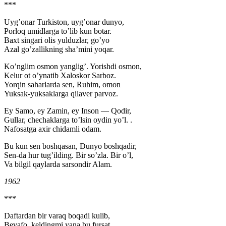
***
Uyg’onar Turkiston, uyg’onar dunyo,
Porloq umidlarga to’lib kun botar.
Baxt singari olis yulduzlar, go’yo
Azal go’zallikning sha’mini yoqar.
Ko’nglim osmon yanglig’. Yorishdi osmon,
Kelur ot o’ynatib Xaloskor Sarboz.
Yorqin saharlarda sen, Ruhim, omon
Yuksak-yuksaklarga qilaver parvoz.
Ey Samo, ey Zamin, ey Inson — Qodir,
Gullar, chechaklarga to’lsin oydin yo’l. .
Nafosatga axir chidamli odam.
Bu kun sen boshqasan, Dunyo boshqadir,
Sen-da hur tug’ilding. Bir so’zla. Bir o’l,
Va bilgil qaylarda sarsondir Alam.
1962
***
Daftardan bir varaq boqadi kulib,
Bevafo, keldingmi yana bu fursat.