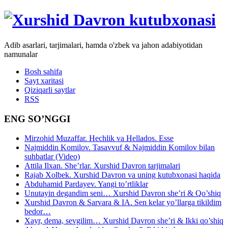
Adib asarlari, tarjimalari, hamda o'zbek va jahon adabiyotidan
namunalar
Bosh sahifa
Sayt xaritasi
Qiziqarli saytlar
RSS
ENG SO’NGGI
Mirzohid Muzaffar. Hechlik va Hellados. Esse
Najmiddin Komilov. Tasavvuf & Najmiddin Komilov bilan
suhbatlar (Video)
Attila Ilxan. She’rlar. Xurshid Davron tarjimalari
Rajab Xolbek. Xurshid Davron va uning kutubxonasi haqida
Abduhamid Pardayev. Yangi to’rtliklar
Unutayin degandim seni… Xurshid Davron she’ri & Qo’shiq
Xurshid Davron & Sarvara & IA. Sen kelar yo’llarga tikildim
bedor…
Xayr, dema, sevgilim… Xurshid Davron she’ri & Ikki qo’shiq