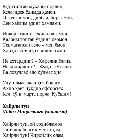
Рад этилган муҳаббат далил,
Кечагидек ёдимда ҳамон.
О, севганман, дилбар, бир замон,
Сен хаёлим эдинг ҳамдами.
Инкор этдинг лекин совғамни,
Қалбим топтаб ўтдинг беомон.
Севмагансан асло – мен ёмон,
Ҳайҳот!Аччиқ севилиш ғами.
Не ахтардинг? – Хафалик ёлғиз.
Не қидирдинг? – Фақат кўз ёши
Ва ловуллаб адо бўлмас ҳис.
Унутолмас экан ҳеч бошим,
Ахир ҳаёт йўқдир офтобсиз;
Кел, сўнг марта порла, Қуёшим!
Хайрли тун
(Адам Мицкевичга ўхшатма)
Хайрли тун, эй соҳибжамол,
Тинчлик бергил менга ҳам.
Хайрли тун! Чиройлик олам,