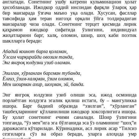
англатади. Сонетнинг ушбу катрени кульминацион ҳолат
ҳисобланади. Ижодкор оддий инсондан фарқли ўлароқ ҳар
бир манзарада ўзгача маъно уқа олади. Хусусан, фасллар
тавсифида ҳам теран нигоҳи орқали ўйга толдирадиган
манзаралар чиза олади. Сонетнинг терцет қисмида лирик
қаҳрамон ижодкор сифатида ўзлигини, индивидуал
жиҳатларини барг, халқ, оломон, шоир, шоҳ каби поэтик
шаклларга беради:
Абадий коинот бирла қоламан,
Ўлсам чирқирайди овозим танда,
Энг янгроқ юлдузни узиб оламан.
Эзилган, хўрланган баргман тубанда,
Ёлғиз, ўзим-халқман, ўзим оломон,
Мен шоирман ахир, шоҳман, эй, банда.
Энг янгроқ юлдузни узиб олиши эса, ижод осмонида
порлаётган юлдузга эгалик қилиш истаги, бу – мангуликка
ишора. Барг бадиий образида “эзилган”, “хўрланган”
ташбеҳларининг қўлланилиши ижодкор хоксорлигига ишора.
Бу ҳолат сонетнинг ечими саналади. Шоир ўзлигини
топганда, “ўз мен”ига эга бўлганида эса ўз оламининг “шоҳ”и
даражасига кўтарилади. Кўринадики, асл лирик асар “Тилсиз
сезгиларга сўз ва образ беради, уларга алоҳида умр