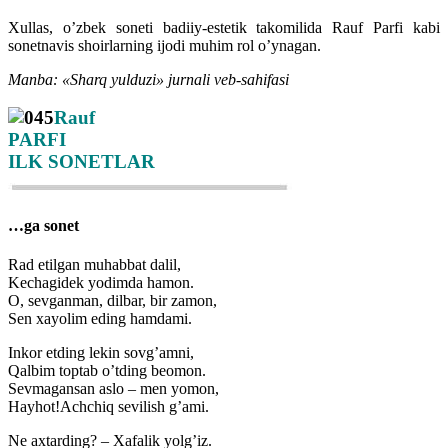
Xullas, o’zbek soneti badiiy-estetik takomilida Rauf Parfi kabi
sonetnavis shoirlarning ijodi muhim rol o’ynagan.
Manba: «Sharq yulduzi» jurnali veb-sahifasi
Rauf
PARFI
ILK SONETLAR
…ga sonet
Rad etilgan muhabbat dalil,
Kechagidek yodimda hamon.
O, sevganman, dilbar, bir zamon,
Sen xayolim eding hamdami.
Inkor etding lekin sovg’amni,
Qalbim toptab o’tding beomon.
Sevmagansan aslo – men yomon,
Hayhot!Achchiq sevilish g’ami.
Ne axtarding? – Xafalik yolg’iz.