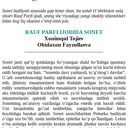
Sonet badiiyati xususida gap ketar ekan, bu uslub Oʼzbekiston xalq
shoiri Rauf Parfi ijodi, uning sheʼriyatdagi yangi shakliy izlanishlari
bilan bogʼliq ekanini eʼtirof etish joiz.
RAUF PARFI IJODIDA SONET
Xonimqul Tojiev
Obidaxon Fayzullaeva
Sonet janri qat’iy qoidalarga bo’ysungan shakl bo’lishiga qaramay
unda tadrijiy taraqqiyotning inson shuuriga qilgan ta’sir kuchi tobora
ortib borgani ma’lum. “Sonetda davr yashaydi, to’g’rirog’i davrlar”.
G’arb sonetshunosligi badiiy tajribalarni an’anaviy yo’sinda tashkil
etib, ijtimoiy muammolarni ham ifodalab kelgan bo’lsa, o’zbek
milliy sonetnavisligida ushbu masalalarni yanada kengroq miqyosda
aks ettirishga intilish kuchayib bordi, ya’ni hayotning deyarli barcha
muammolarini qamrab olish va tasvirlashga intilish sezildi.
Sonetning an’anaviy vazifasiga o’zgacha estetik yuk baxsh etildi.
Uni favqulodda go’zal tashbehlar, yangicha timsollar bilan
boyitishga harakat qilindi. Sonet asoschilaridan Petrarka badiiyati
o’ziga xos bo’lib, unda tashbehlar, epitetlar ko’p qo’llanilgan. Lekin
o’rta asrlarga kelib sonetda keskin dramatik jihatlar tasviri kuchaya