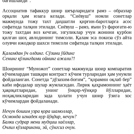
бағишлайди”.
Ассоциатив тафаккур шоир шеърларидаги рамз – образлар
орқали ҳам юзага келади. “Сиёвуш” номли сонетлар
мажмуида тожу тахт даҳшатли қирғин-баротларга асос
сифатида талқин этилади. Сиёвуш – рамз, яъни ўз фароғати-ю
тожу тахтдан воз кечган, эзгуликлар учун жонини қурбон
қилган шоҳ авлодининг тимсоли. Қалам эса покиза сўз айта
олувчи ижодкор шахси тимсоли сифатида талқин этилади.
Қаламдан ўч олдинг. Сўзини ўйдинг
Сенинг қўлингдами ойнинг ажали?!
Шоирнинг “Муножот” сонетлар мажмуида шоир компаратив
кўчимлардан ташқари контраст кўчим турларидан ҳам унумли
фойдаланган. Сонетда “дўзахим-боғим”, “қорамни оқлаб бер”
каби ифодалар шулар жумласидан. Лирик қаҳрамоннинг ҳаёт
ҳақиқатларидан, унинг ўнқир-чўнқир йўлларидан,
ноҳақликларидан зада ҳолати учун шоир ўзига хос
кўчимлардан фойдаланади.
Нечун бошим узра қора шамоллар,
Осмонда игнадек нур йўқдир, нечун?
Балки судрар мени мудҳиш хаёллар,
Очғил кўзларингни, эй, сўнгсиз очун.