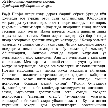
Ул Меҳранинг қанотини ёзаман,
Дунёларни тўлдираман меҳрга
Рауф Парфи шеъриятида дарахт бадиий образи ўрнида кўп
ҳолларда асл туркий оғоч сўзи қўлланилади. Юқоридаги
мисраларда кузатилгандек, оғоч-зангори шаклда, яъни лирик
қаҳрамон кечинмалари ифодасида шоирнинг ижод палласи
тасвири ўрин олган. Ижод палласи ҳолати яшнаган яшил
дарахтга менгзалган. Яшил дарахт ҳақида сўз бораётганда
шоир ассоциатив ҳолатни вужудга келтиради. “Ҳозир осаман”
жумласи ўз-ўзидан савол туғдиради. Лирик қаҳрамон дарахт
шоҳларига нимани осмоқчи ва бу ҳолат қай маънода?
Аёнлашадики, “Зангори оғоч”да лирик қаҳрамон ўз
меваларини пайдо қилмоқчи. Ана шу меваларда у қайтадан
жонланади. Мевалар эса пишиб-етилиши учун қуёшни –
Меҳрани чорлашади. Меҳра эса меваларни ларзонлаштиради.
Поэтик мушоҳада шу тариқа ижод маҳсулига айланади.
Сонетнинг иккинчи катренида лирик қаҳрамон кайфияти
фожиавий ҳолат чизгиларида намоён бўлади. “Қиш”
истиораси “бошида азалий оқтош”, “Қонли булутларга
бурканиб қотган” каби ташбеҳлар тасаввуримизда инсоннинг
аёзли, мусибатли ҳолатларини эсга солади. “Баҳор”
истиорасига “музлаган оташ”, “зулматнинг жизғанак
тонглари” каби ташбеҳлари уйқаш келаяпти. Бу эса инсон
умрининг баҳори ҳам қонуниятларга асосланишини