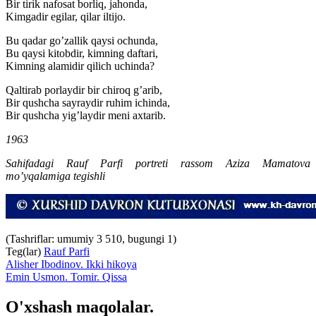
Bir tirik nafosat borliq, jahonda,
Kimgadir egilar, qilar iltijo.
Bu qadar go’zallik qaysi ochunda,
Bu qaysi kitobdir, kimning daftari,
Kimning alamidir qilich uchinda?
Qaltirab porlaydir bir chiroq g’arib,
Bir qushcha sayraydir ruhim ichinda,
Bir qushcha yig’laydir meni axtarib.
1963
Sahifadagi Rauf Parfi portreti rassom Aziza Mamatova
mo’yqalamiga tegishli
(Tashriflar: umumiy 3 510, bugungi 1)
Teg(lar)
Rauf Parfi
Alisher Ibodinov. Ikki hikoya
Emin Usmon. Tomir. Qissa
O'xshash maqolalar.