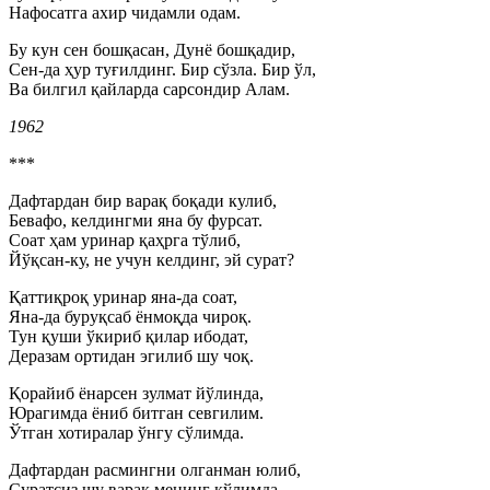
Нафосатга ахир чидамли одам.
Бу кун сен бошқасан, Дунё бошқадир,
Сен-да ҳур туғилдинг. Бир сўзла. Бир ўл,
Ва билгил қайларда сарсондир Алам.
1962
***
Дафтардан бир варақ боқади кулиб,
Бевафо, келдингми яна бу фурсат.
Соат ҳам уринар қаҳрга тўлиб,
Йўқсан-ку, не учун келдинг, эй сурат?
Қаттиқроқ уринар яна-да соат,
Яна-да буруқсаб ёнмоқда чироқ.
Тун қуши ўкириб қилар ибодат,
Деразам ортидан эгилиб шу чоқ.
Қорайиб ёнарсен зулмат йўлинда,
Юрагимда ёниб битган севгилим.
Ўтган хотиралар ўнгу сўлимда.
Дафтардан расмингни олганман юлиб,
Суратсиз шу варақ менинг қўлимда,