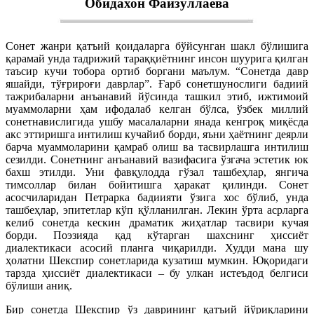
Обидахон Файзуллаева
Сонет жанри қатъий қоидаларга бўйсунган шакл бўлишига
қарамай унда тадрижий тараққиётнинг инсон шуурига қилган
таъсир кучи тобора ортиб боргани маълум. “Сонетда давр
яшайди, тўғрироғи даврлар”. Ғарб сонетшунослиги бадиий
тажрибаларни анъанавий йўсинда ташкил этиб, ижтимоий
муаммоларни ҳам ифодалаб келган бўлса, ўзбек миллий
сонетнавислигида ушбу масалаларни янада кенгроқ миқёсда
акс эттиришга интилиш кучайиб борди, яъни ҳаётнинг деярли
барча муаммоларини қамраб олиш ва тасвирлашга интилиш
сезилди. Сонетнинг анъанавий вазифасига ўзгача эстетик юк
бахш этилди. Уни фавқулодда гўзал ташбеҳлар, янгича
тимсоллар билан бойитишга ҳаракат қилинди. Сонет
асосчиларидан Петрарка бадиияти ўзига хос бўлиб, унда
ташбеҳлар, эпитетлар кўп қўлланилган. Лекин ўрта асрларга
келиб сонетда кескин драматик жиҳатлар тасвири кучая
борди. Поэзияда қад кўтарган шахснинг ҳиссиёт
диалектикаси асосий планга чиқарилди. Худди мана шу
ҳолатни Шекспир сонетларида кузатиш мумкин. Юқоридаги
тарзда ҳиссиёт диалектикаси – бу улкан истеъдод белгиси
бўлиши аниқ.
Бир сонетда Шекспир ўз даврининг қатъий йўриқларини