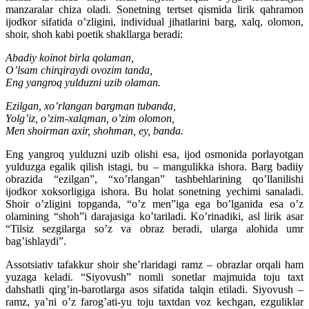
manzaralar chiza oladi. Sonetning tertset qismida lirik qahramon
ijodkor sifatida o’zligini, individual jihatlarini barg, xalq, olomon,
shoir, shoh kabi poetik shakllarga beradi:
Abadiy koinot birla qolaman,
O’lsam chirqiraydi ovozim tanda,
Eng yangroq yulduzni uzib olaman.
Ezilgan, xo’rlangan bargman tubanda,
Yolg’iz, o’zim-xalqman, o’zim olomon,
Men shoirman axir, shohman, ey, banda.
Eng yangroq yulduzni uzib olishi esa, ijod osmonida porlayotgan
yulduzga egalik qilish istagi, bu – mangulikka ishora. Barg badiiy
obrazida “ezilgan”, “xo’rlangan” tashbehlarining qo’llanilishi
ijodkor xoksorligiga ishora. Bu holat sonetning yechimi sanaladi.
Shoir o’zligini topganda, “o’z men”iga ega bo’lganida esa o’z
olamining “shoh”i darajasiga ko’tariladi. Ko’rinadiki, asl lirik asar
“Tilsiz sezgilarga so’z va obraz beradi, ularga alohida umr
bag’ishlaydi”.
Assotsiativ tafakkur shoir she’rlaridagi ramz – obrazlar orqali ham
yuzaga keladi. “Siyovush” nomli sonetlar majmuida toju taxt
dahshatli qirg’in-barotlarga asos sifatida talqin etiladi. Siyovush –
ramz, ya’ni o’z farog’ati-yu toju taxtdan voz kechgan, ezguliklar