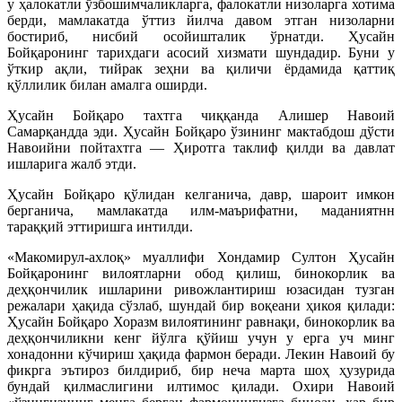
у ҳалокатли ўзбошимчаликларга, фалокатли низоларга хотима
берди, мамлакатда ўттиз йилча давом этган низоларни
бостириб, нисбий осойишталик ўрнатди. Ҳусайн
Бойқаронинг тарихдаги асосий хизмати шундадир. Буни у
ўткир ақли, тийрак зеҳни ва қиличи ёрдамида қаттиқ
қўллилик билан амалга оширди.
Ҳусайн Бойқаро тахтга чиққанда Алишер Навоий
Самарқандда эди. Ҳусайн Бойқаро ўзининг мактабдош дўсти
Навоийни пойтахтга — Ҳиротга таклиф қилди ва давлат
ишларига жалб этди.
Ҳусайн Бойқаро қўлидан келганича, давр, шароит имкон
берганича, мамлакатда илм-маърифатни, маданиятнн
тараққий эттиришга интилди.
«Макомирул-ахлоқ» муаллифи Хондамир Султон Ҳусайн
Бойқаронинг вилоятларни обод қилиш, бинокорлик ва
деҳқончилик ишларини ривожлантириш юзасидан тузган
режалари ҳақида сўзлаб, шундай бир воқеани ҳикоя қилади:
Ҳусайн Бойқаро Хоразм вилоятининг равнақи, бинокорлик ва
деҳқончиликни кенг йўлга қўйиш учун у ерга уч минг
хонадонни кўчириш ҳақида фармон беради. Лекин Навоий бу
фикрга эътироз билдириб, бир неча марта шоҳ ҳузурида
бундай қилмаслигини илтимос қилади. Охири Навоий