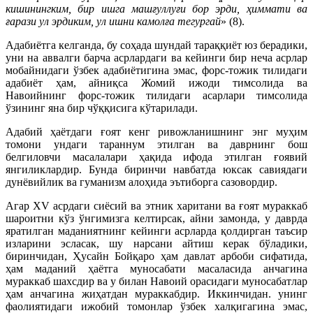
кишинингким, бир ишга машғуллуғи бор эрди, ҳиммати ва
ғарази ул эрдиким, ул ишни камолға тегургай
» (8).
Адабиётга келганда, бу соҳада шундай тараққиёт юз берадики,
уни на аввалги барча асрлардаги ва кейинги бир неча асрлар
мобайнидаги ўзбек адабиётигина эмас, форс-тожик тилидаги
адабиёт ҳам, айниқса Жомий ижоди тимсолида ва
Навоийнинг форс-тожик тилидаги асарлари тимсолида
ўзининг яна бир чўққисига кўтарилади.
Адабий ҳаётдаги ғоят кенг ривожланишнинг энг муҳим
томони ундаги тараннум этилган ва даврнинг бош
белгиловчи масалалари ҳақида ифода этилган ғоявий
янгиликлардир. Бунда биринчи навбатда юксак савиядаги
дунёвийлик ва гуманизм алоҳида эътиборга сазовордир.
Агар XV асрдаги сиёсий ва этник харитани ва ғоят мураккаб
шароитни кўз ўнгимизга келтирсак, айни замонда, у даврда
яратилган маданиятнинг кейинги асрларда қолдирган таъсир
изларини эсласак, шу нарсани айтиш керак бўладики,
биринчидан, Ҳусайн Бойқаро ҳам давлат арбоби сифатида,
ҳам маданий ҳаётга муносабати масаласида анчагина
мураккаб шахсдир ва у билан Навоий орасидаги муносабатлар
ҳам анчагина жиҳатдан мураккабдир. Иккинчидан. унинг
фаолиятидаги ижобий томонлар ўзбек халқигагина эмас,