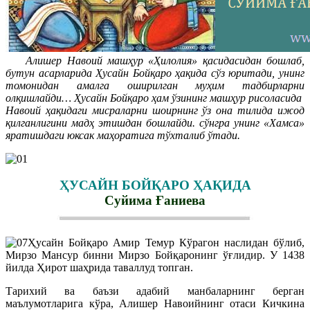
Алишер Навоий машҳур «Ҳилолия» қасидасидан бошлаб,
бутун асарларида Ҳусайн Бойқаро ҳақида сўз юритади, унинг
томонидан амалга оширилган муҳим тадбирларни
олқишлайди… Ҳусайн Бойқаро ҳам ўзининг машҳур рисоласида
Навоий ҳақидаги мисраларни шоирнинг ўз она тилида ижод
қилганлигини мадҳ этишдан бошлайди. сўнгра унинг «Хамса»
яратишдаги юксак маҳоратига тўхталиб ўтади.
ҲУСАЙН БОЙҚАРО ҲАҚИДА
Суйима Ғаниева
Ҳусайн Бойқаро Амир Темур Кўрагон наслидан бўлиб,
Мирзо Мансур бинни Мирзо Бойқаронинг ўғлидир. У 1438
йилда Ҳирот шаҳрида таваллуд топган.
Тарихий ва баъзи адабий манбаларнинг берган
маълумотларига кўра, Алишер Навоийнинг отаси Кичкина