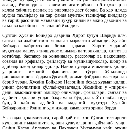
асарида ёзган эди: «… калом аҳлига тарбия ва ибтиҳожлар ва
калом хайлиға равнақ ва ривожлар даст берди. Ва ҳар илмда
муфид таълифлар ва ҳар фанда мунтиж таснифлар қилдилар
ва ғариб расойили маънавий зуҳур қилди ва ажиб давойин ва
ғазал ва қасойид ва маснавий ёзилди».
Султон Ҳусайн Бойқаро даврида Ҳирот бутун Шарқда илм,
санъат ва адабиётнинг яшнаган марказига айланди. Ҳусайн
Бойқаро хайрихоҳлик билан қараган Ҳирот маданий
муҳитида машҳур тилшунос олимлар ва тарихчилар, хаттот ва
котиблар, бастакор ва хонандалар, рассомлар ва наққошлар,
созанда ва ҳофизлар, файласуф ва музикашунослар, шоир ва
адиблар ижод қилар эдилар. Навоий уларга етакчилик қилди,
уларнинг ижодий фаолиятлари тўғри йўналишда
ривожланишига ёрдам кўрсатиб, доимо фойдали маслаҳатлар
бернб турди. Ҳусайн Бойқаро Навоийни беҳад ҳурмат қилди,
унинг фаолиятини қўллаб-қувватлади. Жомийни у «пирим»
деди, замонасининг машҳур олимлари, фозиллари, санъат ва
адабиёт аҳллари ундан баҳраманд бўлдилар. Ўз навба- тида
бундай қайноқ адабий ва маданий муҳитда Ҳусайн
Бойқаронинг ўзининг ҳам ижоди камолотга эриша борди.
У феодал ҳокимиятига, сарой ҳаётига хос бўлган тескаричи
кучларнинг маданиятга қарши ҳужумларинн қайтариб турди.
Сайид Ҳасан Ардашер ва Паҳлавон Муҳаммад каби эркин