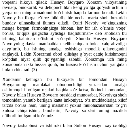
voqeani hikoya qiladi: Husayn Boyqaro Xorazm viloyatining
ravnaqi, binokorlik va dehqonchilikni keng yo’lga qo’yish uchun u
yerga uch ming xonadonni ko’chirish haqida farmon beradi. Lekin
Navoiy bu fikrga e’tiroz bildirib, bir necha marta shoh huzurida
bunday qilmasligini iltimos qiladi. Oxiri Navoiy «o’zingizning
menga bergan farmoningizga binoan, har bir ish o’rinsie voqe’
bo’lsa, to’qqiz galgacha aytishga haqlidurman» deb shohdan bu
ishning bahridan o’tishini so’raydi. Shunda Husayn Boyqaro
Navoiyning davlat manfaatidan kelib chiqqan holda xalq ahvoliga
qayg’urib, bu ishning amalga oshishiga monelik qilayotganini
anglaydi. Lekin Xorazmni obod qilishga g’oyat qattiq kirishmoqni
ko’pdan niyat qilib qo’yganligi sababli Xorazmga uch ming
xonadondan ikki hissasi qolib, bir hissasi ko’chishi uchun yangidan
hukm chiqaradi.(3)
Xondamir keltirgan bu hikoyada bir tomondan Husayn
Boyqaroning mamlakat obodonchiligi yuzasidan amalga
oshirmoqchi bo’lgan rejalari haqida so’z ketsa, ikkinchi tomondan,
Navoiy bilan Husayn Boyqaro orasidagi munosabat, Navoiyga shoh
tomonidan yaratib berilgan katta imkoniyat, o’z muddaolariga xilof
tarzda bo’lsa ham, uning maslahat yoxud mulohazalaridan to’g’ri
xulosa chiqarishini, binobarin, Navoiy so’zlari uning nazdida
e’tiborli bo’lganini ko’ramiz.
Navoiy tashabbusi va ishtiroki bilan Sulton Husayn xayrixohligi