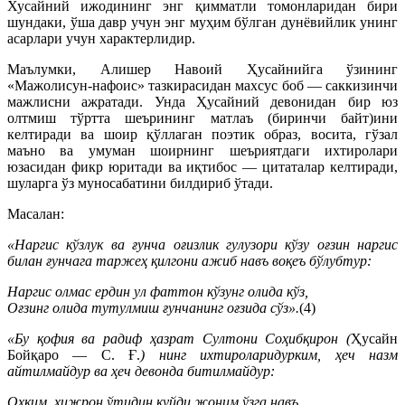
Хусайний ижодининг энг қимматли томонларидан бири
шундаки, ўша давр учун энг муҳим бўлган дунёвийлик унинг
асарлари учун характерлидир.
Маълумки, Алишер Навоий Ҳусайнийга ўзининг
«Мажолисун-нафоис» тазкирасидан махсус боб — саккизинчи
мажлисни ажратади. Унда Ҳусайний девонидан бир юз
олтмиш тўртта шеърининг матлаъ (биринчи байт)ини
келтиради ва шоир қўллаган поэтик образ, восита, гўзал
маъно ва умуман шоирнинг шеъриятдаги ихтиролари
юзасидан фикр юритади ва иқтибос — цитаталар келтиради,
шуларга ўз муносабатини билдириб ўтади.
Масалан:
«Наргис кўзлук ва ғунча оғизлик гулузори кўзу оғзин наргис
билан ғунчага таржеҳ қилгони ажиб навъ воқеъ бўлубтур:
Наргис олмас ердин ул фаттон кўзунг олида кўз,
Оғзинг олида тутулмиш ғунчанинг оғзида сўз».
(4)
«Бу қофия ва радиф ҳазрат Султони Соҳибқирон (
Ҳусайн
Бойқаро — С. Ғ.
) нинг ихтироларидурким, ҳеч назм
айтилмайдур ва ҳеч девонда битилмайдур:
Оҳким, ҳижрон ўтидин куйди жоним ўзга навъ,