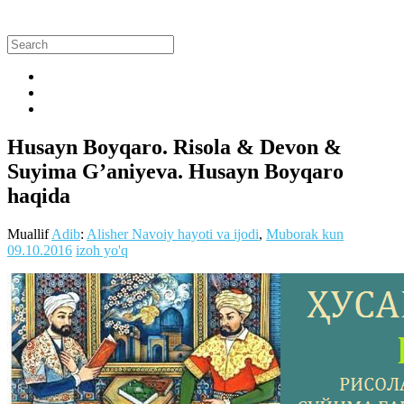
Husayn Boyqaro. Risola & Devon &
Suyima G’aniyeva. Husayn Boyqaro
haqida
Muallif
Adib
:
Alisher Navoiy hayoti va ijodi
,
Muborak kun
09.10.2016
izoh yo'q