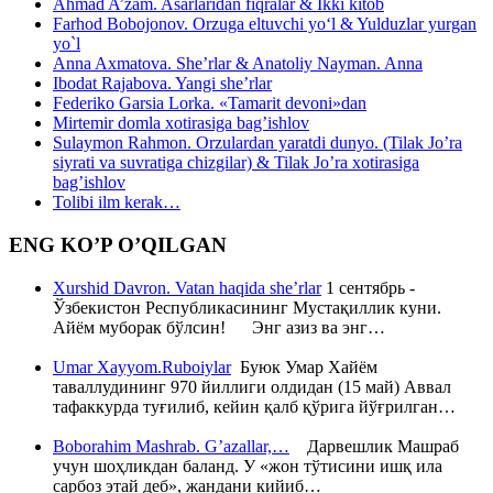
Ahmad A’zam. Asarlaridan fiqralar & Ikki kitob
Farhod Bobojonov. Orzuga eltuvchi yo‘l & Yulduzlar yurgan
yo`l
Anna Axmatova. She’rlar & Anatoliy Nayman. Anna
Ibodat Rajabova. Yangi she’rlar
Federiko Garsia Lorka. «Tamarit devoni»dan
Mirtemir domla xotirasiga bag’ishlov
Sulaymon Rahmon. Orzulardan yaratdi dunyo. (Tilak Jo’ra
siyrati va suvratiga chizgilar) & Tilak Jo’ra xotirasiga
bag’ishlov
Tolibi ilm kerak…
ENG KO’P O’QILGAN
Xurshid Davron. Vatan haqida she’rlar
1 сентябрь -
Ўзбекистон Республикасининг Мустақиллик куни.
Айём муборак бўлсин! Энг азиз ва энг…
Umar Xayyom.Ruboiylar
Буюк Умар Хайём
таваллудининг 970 йиллиги олдидан (15 май) Аввал
тафаккурда туғилиб, кейин қалб қўрига йўғрилган…
Boborahim Mashrab. G’azallar,…
Дарвешлик Машраб
учун шоҳликдан баланд. У «жон тўтисини ишқ ила
сарбоз этай деб», жандани кийиб…