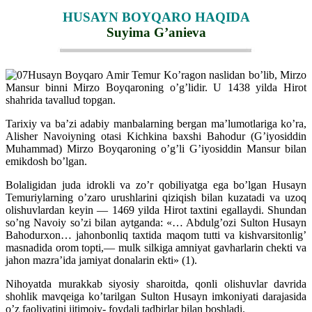
HUSAYN BOYQARO HAQIDA
Suyima G’anieva
Husayn Boyqaro Amir Temur Ko’ragon naslidan bo’lib, Mirzo
Mansur binni Mirzo Boyqaroning o’g’lidir. U 1438 yilda Hirot
shahrida tavallud topgan.
Tarixiy va ba’zi adabiy manbalarning bergan ma’lumotlariga ko’ra,
Alisher Navoiyning otasi Kichkina baxshi Bahodur (G’iyosiddin
Muhammad) Mirzo Boyqaroning o’g’li G’iyosiddin Mansur bilan
emikdosh bo’lgan.
Bolaligidan juda idrokli va zo’r qobiliyatga ega bo’lgan Husayn
Temuriylarning o’zaro urushlarini qiziqish bilan kuzatadi va uzoq
olishuvlardan keyin — 1469 yilda Hirot taxtini egallaydi. Shundan
so’ng Navoiy so’zi bilan aytganda: «… Abdulg’ozi Sulton Husayn
Bahodurxon… jahonbonliq taxtida maqom tutti va kishvarsitonlig’
masnadida orom topti,— mulk silkiga amniyat gavharlarin chekti va
jahon mazra’ida jamiyat donalarin ekti» (1).
Nihoyatda murakkab siyosiy sharoitda, qonli olishuvlar davrida
shohlik mavqeiga ko’tarilgan Sulton Husayn imkoniyati darajasida
o’z faoliyatini ijtimoiy- foydali tadbirlar bilan boshladi.