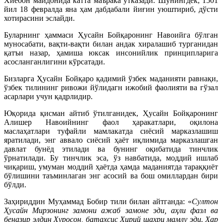
Хиёбон майдонида катта маърака ўтказади. Шунингдек, 1501
йил 18 февралда яна ҳам дабдабали йиғин уюштириб, дўсти
хотирасини эслайди.
Буларнинг ҳаммаси Ҳусайн Бойқаронинг Навоийга бўлган
муносабати, вақти-вақти билан андак хиралашиб турганидан
қатъи назар, ҳамиша юксак инсонийлик принципларига
асосланганлигини кўрсатади.
Бизларга Ҳусайн Бойқаро қадимий ўзбек маданияти равнақи,
ўзбек тилининг ривожи йўлидагн ижобий фаолияти ва гўзал
асарлари учун қадрлидир.
Юқорида қисман айтиб ўтилганидек, Ҳусайн Бойқаронинг
Алишер Навоийнинг фаол ҳаракатлари, оқилона
маслаҳатлари туфайли мамлакатда сиёсий марказлашиш
яратилади, энг аввало сиёсий ҳаёт иқлимида марказлашган
давлат бунёд этилади ва бунинг оқибатида тинчлик
ўрнатилади. Бу тинчлик эса, ўз навбатида, моддий ишлаб
чиқариш, умуман моддий ҳаётда ҳамда маданиятда тараққиёт
бўлишини таъминлаган энг асосий ва бош омиллардан бири
бўлди.
Заҳириддин Муҳаммад Бобир тили билан айтганда: «
Султон
Ҳусайн Мирзонинг замони ажаб замоне эди, аҳли фазл ва
беназир элдин Хуросон, батахсис Ҳирий шаҳри мамлу эди. Ҳар