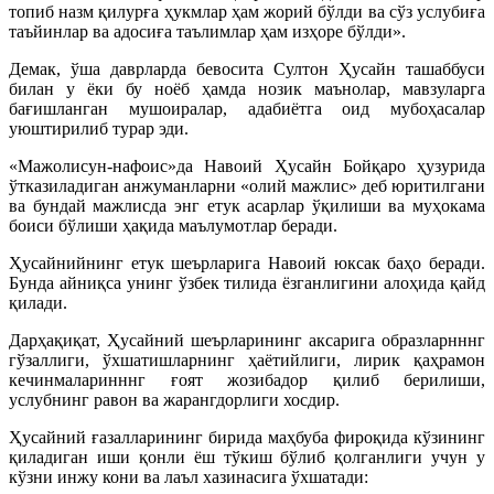
топиб назм қилурға ҳукмлар ҳам жорий бўлди ва сўз услубиға
таъйинлар ва адосиға таълимлар ҳам изҳоре бўлди».
Демак, ўша даврларда бевосита Султон Ҳусайн ташаббуси
билан у ёки бу ноёб ҳамда нозик маънолар, мавзуларга
бағишланган мушоиралар, адабиётга оид мубоҳасалар
уюштирилиб турар эди.
«Мажолисун-нафоис»да Навоий Ҳусайн Бойқаро ҳузурида
ўтказиладиган анжуманларни «олий мажлис» деб юритилгани
ва бундай мажлисда энг етук асарлар ўқилиши ва муҳокама
боиси бўлиши ҳақида маълумотлар беради.
Ҳусайнийнинг етук шеърларига Навоий юксак баҳо беради.
Бунда айниқса унинг ўзбек тилида ёзганлигини алоҳида қайд
қилади.
Дарҳақиқат, Ҳусайний шеърларининг аксарига образларнннг
гўзаллиги, ўхшатишларнинг ҳаётийлиги, лирик қаҳрамон
кечинмаларинннг ғоят жозибадор қилиб берилиши,
услубнинг равон ва жарангдорлиги хосдир.
Ҳусайний ғазалларининг бирида маҳбуба фироқида кўзининг
қиладиган иши қонли ёш тўкиш бўлиб қолганлиги учун у
кўзни инжу кони ва лаъл хазинасига ўхшатади: