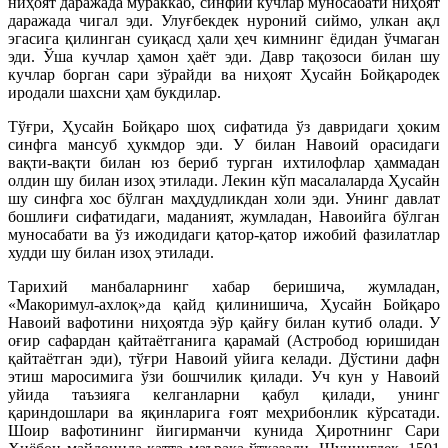
ниҳоят даражада мураккаб, синфий кучлар муносабати ниҳоят
даражада чигал эди. Улуғбекдек нуроний сиймо, улкан ақл
эгасига қилинган суиқасд ҳали ҳеч кимнинг ёдидан ўчмаган
эди. Ўша кучлар ҳамон ҳаёт эди. Давр тақозоси билан шу
кучлар борган сари зўрайди ва ниҳоят Ҳусайн Бойқародек
иродали шахсни ҳам букдилар.
Тўғри, Ҳусайн Бойқаро шоҳ сифатида ўз давридаги ҳоким
синфга мансуб ҳукмдор эди. У билан Навоий орасидаги
вақти-вақти билан юз бериб турган ихтилофлар ҳаммадан
олдин шу билан изоҳ этилади. Лекин кўп масалаларда Ҳусайн
шу синфга хос бўлган маҳдудликдан холи эди. Унинг давлат
бошлиғи сифатидаги, маданият, жумладан, Навоийга бўлган
муносабати ва ўз ижодидаги қатор-қатор ижобий фазилатлар
худди шу билан изоҳ этилади.
Тарихий манбаларнинг хабар беришича, жумладан,
«Макоримул-ахлоқ»да қайд қилинишича, Ҳусайн Бойқаро
Навоий вафотини ниҳоятда эўр қайғу билан кутиб олади. У
оғир сафардан қайтаётганига қарамай (Астробод юришидан
қайтаётган эди), тўғри Навоий уйига келади. Дўстини дафн
этиш маросимига ўзи бошчилик қилади. Уч кун у Навоий
уйида таъзияга келганларни қабул қилади, унинг
қариндошлари ва яқинларига ғоят меҳрибонлик кўрсатади.
Шоир вафотининг йигирманчи кунида Ҳиротнинг Сари