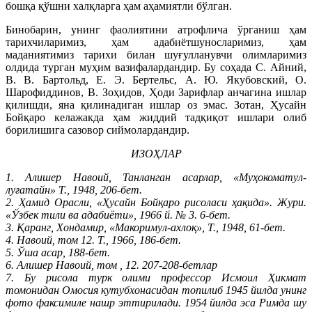
бошқа қўшни халқларга ҳам аҳамиятли бўлган.
Бинобарин, унинг фаолиятини атрофлича ўрганиш ҳам
тарихчиларимиз, ҳам адабиётшуносларимиз, ҳам
маданиятимиз тарихи билан шуғулланувчи олимларимиз
олдида турган муҳим вазифалардандир. Бу соҳада C. Айний,
B. В. Бартольд, Е. Э. Бертельс, А. Ю. Якубовский, О.
Шарофиддинов, В. Зоҳидов, Ҳоди Зарифлар анчагина ишлар
қилишди, яна қилинадиган ишлар оз эмас. Зотан, Ҳусайн
Бойқаро келажакда ҳам жиддий тадқиқот ишлари олиб
борилишига сазовор сиймолардандир.
ИЗОҲЛАР
1. Алишер Навоий, Танланган асарлар, «Муҳокоматул-
луғатайн» Т., 1948, 206-бет.
2. Ҳамид Орасли, «Ҳусайн Бойқаро рисоласи ҳақида». Жури.
«Ўзбек тили ва адабиёти», 1966 й. № 3. 6-бет.
3. Қаранг, Хондамир, «Макоримул-ахлоқ», Т., 1948, 61-бет.
4. Навоий, том 12. Т., 1966, 186-бет.
5. Ўша асар, 188-бет.
6. Алишер Навоий, том , 12. 207-208-бетлар
7. Бу рисола турк олими профессор Исмоил Ҳикмат
томонидан Омосия кутубхонасидан топилиб 1945 йилда унинг
фото факсимиле нашр эттирилади. 1954 йилда эса Римда шу