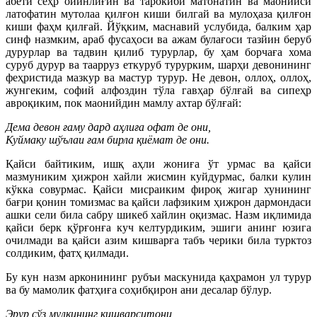
абёти сеҳр ойинлиғин ва тарокиби матонатин ва маонийси
латофатин мутолаа қилғон киши билгай ва мулоҳаза қилғон
киши фаҳм қилғай. Йўқким, маснавий услубида, балким ҳар
синф назмким, араб фусаҳоси ва ажам булағоси тазйин беруб
дурурлар ва тадвин қилиб турурлар, бу ҳам борчаға хома
суруб дурур ва таарруз еткуруб турурким, шарҳи девонининг
феҳристида мазкур ва мастур турур. Не девон, оллоҳ, оллоҳ,
жунгеким, софий алфоздин тўла гавҳар бўлғай ва сипеҳр
авроқиким, пок маонийдин мамлу ахтар бўлғай:
Дема девон ғаму дард аҳлиға офат де они,
Куймаку шўълаи ғам бирла қиёмат де они.
Қайси байтиким, ишқ аҳли жониға ўт урмас ва қайси
мазмуниким ҳижрон хайли жисмин куйдурмас, балки кулин
кўкка совурмас. Қайси мисраиким фироқ жигар хунининг
бағри қонин томизмас ва қайси лафзиким ҳижрон дармондаси
ашки сели била сабру шикеб хайлин оқизмас. Назм иқлимида
қайси берк қўрғонға куч келтурдиким, эшиги анинг юзига
очилмади ва қайси азим кишварға табъ черики била турктоз
солдиким, фатҳ қилмади.
Бу кун назм арконининг рубъи маскунида қаҳрамон ул турур
ва бу мамолик фатҳиға соҳибқирон ани десалар бўлур.
Эрур сўз мулкининг кишварситони,