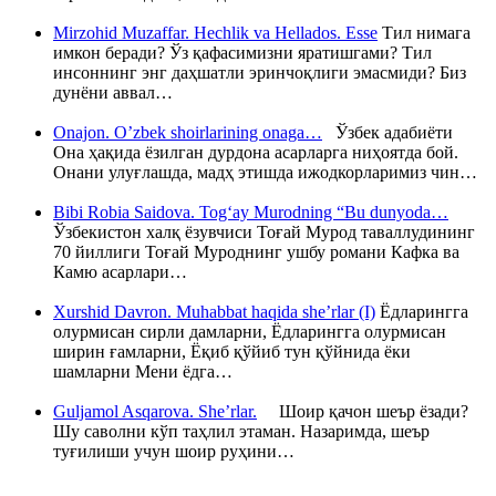
Mirzohid Muzaffar. Hechlik va Hellados. Esse
Тил нимага
имкон беради? Ўз қафасимизни яратишгами? Тил
инсоннинг энг даҳшатли эринчоқлиги эмасмиди? Биз
дунёни аввал…
Onajon. O’zbek shoirlarining onaga…
Ўзбек адабиёти
Она ҳақида ёзилган дурдона асарларга ниҳоятда бой.
Онани улуғлашда, мадҳ этишда ижодкорларимиз чин…
Bibi Robia Saidova. Tog‘ay Murodning “Bu dunyoda…
Ўзбекистон халқ ёзувчиси Тоғай Мурод таваллудининг
70 йиллиги Тоғай Муроднинг ушбу романи Кафка ва
Камю асарлари…
Xurshid Davron. Muhabbat haqida she’rlar (I)
Ёдларингга
олурмисан сирли дамларни, Ёдларингга олурмисан
ширин ғамларни, Ёқиб қўйиб тун қўйнида ёки
шамларни Мени ёдга…
Guljamol Asqarova. She’rlar.
Шоир қачон шеър ёзади?
Шу саволни кўп таҳлил этаман. Назаримда, шеър
туғилиши учун шоир руҳини…