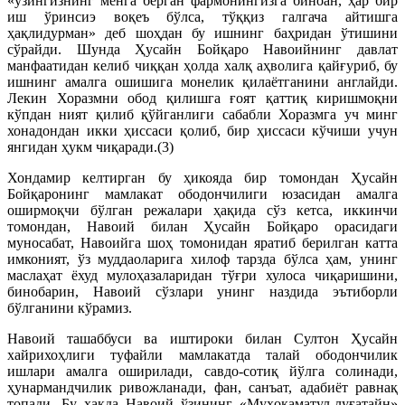
«ўзингизнинг менга берган фармонингизга биноан, ҳар бир
иш ўринсиэ воқеъ бўлса, тўққиз галгача айтишга
ҳақлидурман» деб шоҳдан бу ишнинг баҳридан ўтишини
сўрайди. Шунда Ҳусайн Бойқаро Навоийнинг давлат
манфаатидан келиб чиққан ҳолда халқ аҳволига қайғуриб, бу
ишнинг амалга ошишига монелик қилаётганини англайди.
Лекин Хоразмни обод қилишга ғоят қаттиқ киришмоқни
кўпдан ният қилиб қўйганлиги сабабли Хоразмга уч минг
хонадондан икки ҳиссаси қолиб, бир ҳиссаси кўчиши учун
янгидан ҳукм чиқаради.(3)
Хондамир келтирган бу ҳикояда бир томондан Ҳусайн
Бойқаронинг мамлакат ободончилиги юзасидан амалга
оширмоқчи бўлган режалари ҳақида сўз кетса, иккинчи
томондан, Навоий билан Ҳусайн Бойқаро орасидаги
муносабат, Навоийга шоҳ томонидан яратиб берилган катта
имконият, ўз муддаоларига хилоф тарзда бўлса ҳам, унинг
маслаҳат ёхуд мулоҳазаларидан тўғри хулоса чиқаришини,
бинобарин, Навоий сўзлари унинг наздида эътиборли
бўлганини кўрамиз.
Навоий ташаббуси ва иштироки билан Султон Ҳусайн
хайрихоҳлиги туфайли мамлакатда талай ободончилик
ишлари амалга оширилади, савдо-сотиқ йўлга солинади,
ҳунармандчилик ривожланади, фан, санъат, адабиёт равнақ
топади. Бу ҳақда Навоий ўзининг «Муҳокаматул-луғатайн»