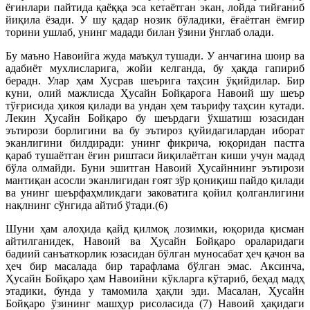
ёғинлари пайтида қаёққа эса кетаётган экан, лойда тийғаниб
йиқила ёзади. У шу қадар нозик бўладики, ёғаётган ёмғир
торини ушлаб, унинг мадади билан ўзини ўнглаб олади.
Бу маъно Навоийга жуда маъқул тушади. У анчагина шоир ва
адабиёт мухлисларига, жойи келганда, бу ҳақда гапириб
берадн. Улар ҳам Хусрав шеърига таҳсин ўқийдилар. Бир
куни, олий мажлисда Ҳусайн Бойқарога Навоий шу шеър
тўғрисида ҳикоя қилади ва ундан ҳем таърифу таҳсин кутади.
Лекин Ҳусайн Бойқаро бу шеърдаги ўхшатиш юзасидан
эътирози борлигини ва бу эътироз қуйидагилардан иборат
эканлигини билдиради: унинг фикрича, юқоридан пастга
қараб тушаётган ёғин риштаси йиқилаётган киши учун мадад
бўла олмайди. Буни эшитган Навоий Ҳусайннинг эътирози
мантиқан асосли эканлигидан ғоят зўр қониқиш пайдо қилади
ва унинг шеърфаҳмликдаги заковатига қойил қолганлигини
нақлнинг сўнгида айтиб ўтади.(6)
Шуни ҳам алоҳида қайд қилмоқ лозимки, юқорида қисман
айтилганидек, Навоий ва Ҳусайн Бойқаро ораларидаги
бадиий санъаткорлик юзасидан бўлган муносабат ҳеч қачон ва
ҳеч бир масалада бир тарафлама бўлган эмас. Аксинча,
Ҳусайн Бойқаро ҳам Навоийни кўкларга кўтариб, беҳад мадҳ
этадики, бунда у тамомила ҳақли эди. Масалан, Ҳусайн
Бойқаро ўзининг машҳур рисоласида (7) Навоий ҳақидаги