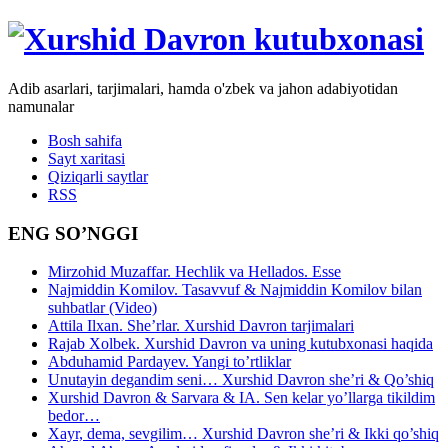
Adib asarlari, tarjimalari, hamda o'zbek va jahon adabiyotidan
namunalar
Bosh sahifa
Sayt xaritasi
Qiziqarli saytlar
RSS
ENG SO’NGGI
Mirzohid Muzaffar. Hechlik va Hellados. Esse
Najmiddin Komilov. Tasavvuf & Najmiddin Komilov bilan
suhbatlar (Video)
Attila Ilxan. She’rlar. Xurshid Davron tarjimalari
Rajab Xolbek. Xurshid Davron va uning kutubxonasi haqida
Abduhamid Pardayev. Yangi to’rtliklar
Unutayin degandim seni… Xurshid Davron she’ri & Qo’shiq
Xurshid Davron & Sarvara & IA. Sen kelar yo’llarga tikildim
bedor…
Xayr, dema, sevgilim… Xurshid Davron she’ri & Ikki qo’shiq