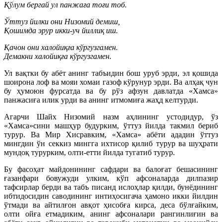
Қўлум бергай ул панжаға тоғи тоб.
Ўттуз йилки они Низомий демиш,
Қошимда эрур икки-уч йиллиқ иш.
Қачон они халойиқға кўргузгамен.
Демакни халойиқға кўргузгамен.
Ул вақтки бу абёт анинг табъидин бош уруб эрди, эл қошида
шоирона лоф ва мояи хомаи газоф кўрунур эрди. Ва алҳақ чун
бу ҳумоюн фурсатда ва бу рўз афзун давлатда «Хамса»
панжасиға илик урди ва анинг итмомиға жаҳд келтурди.
Агарчи Шайх Низомий назм аҳлининг устодидур, ўз
«Хамса»сини машҳур будурким, ўттуз йилда такмил бериб
турур. Ва Мир Хисравким, «Хамса» абёти ададин ўттуз
мингдин ўн секкиз мингга ихтисор қилиб турур ва шуҳрати
мундоқ турурким, олти-етти йилда тугатиб турур.
Бу фасоҳат майдонининг сафдари ва балоғат бешасининг
ғазанфари бовужуди улким, кўп афсоналарда дилпазир
тафсирлар берди ва табъ писанд ислоҳлар қилди, бунёдининг
ибтидосидин саводининг интиҳосигача ҳамоно икки йилдин
ўтмади ва айтилғон авқот ҳисобға кирса, деса бўлғайким,
олти ойға етмадиким, анинг афсоналари рангинлиғин ва