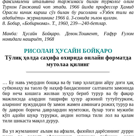
факсимилени итальянча таржимаси билан турколог олим
Турхон Ганжавий чоп этади. 1966 йилда профессор Ҳамид
Орасли кичик кириш сўз билан бу рисолани «Ўзбек тили ва
адабиёти» журналининг 1966 й. 3-сонида эълон қилган.
8. Бобир, «Бобирнома». Т., 1960, 239—240-бетлар.
Манба: Ҳусайн Бойқаро. Девон.Тошкент, Ғафур Ғулом
номидаги нашриёт, 1968
РИСОЛАИ ҲУСАЙН БОЙҚАРО
Тўлиқ ҳолда саҳифа охирида онлайн форматда
мутолаа қилинг
… Бу навь умурдин бошқа ва бу тавр ҳолатдии айру доғи ҳақ
субхонаҳу ва таоло бу наҳиф бандасининғ салтанати замонида
бир неча кишига жилваи зуҳур бериб турур ва бу фақир
мажлисида алардин ташрифи ҳузур арзоний тутубтурким,
аларнинг вужудидии бу замон жамеи азминаға рожиҳ турур ва
бу даврон борича даврлардин мумтозки, булар тоғи мужиби
кўп адойи шукр турурки, андин нотиқа тили лол ва қалам
тили шикаста мақол дурур.
Ва ул жумланинг аълам ва афзали, фазойил дарёсининг дурри