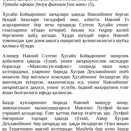
Ўртади офоқни ўтлуқ фиғоним ўзга навъ
» (5),
Ҳусайн Бойқаронинг шеърлари ҳақида Навоийнинг берган
бундай баҳолари тасодифий эмас, албатта. Навоий ўз
асарларининг бир неча ерларида Султон Ҳусайн унинг
ғазалларини кўздан кечириб, баъзан эса таҳрир қилиб
берганини қайд қилади. Худди шундай нарса Навоий
томонидан ҳам доим амалга оширилиб қелинганлигига шубҳа
қилмаса бўлади.
Алишер Навоий Султон Ҳусайн Бойқаронинг шоирлик
қобилияти ҳақида сўзлаб, унинг шеършунослик иқтидори
борасида «Мажолисун-нафоис» охирида икки нақл
келтирадики, уларнинг бирида Хусрав Деҳлавийнинг ноёб
маъноли бир матлаъси юзасидан Ҳусайннинг билдирган зўр
мантиқли эътирози, иккинчисида эса, унинг Навоийнинг
шеъриятдаги даҳоси, унинг услуби, бадиий маҳоратини ғоят
яхши билганлиги ифода қилинган.
Баҳор кунларининг бирида Навоий машҳур шоир,
замонасининг маликушшуароси Мавлоно Лутфий билан
учрашиб қоладилар. Ғоят қаттиқ ёмғир ёғаётган эди. Лутфий
ёмғирнинг торлари ҳақида сўзлаб, Амир Хусрав
Деҳлавийнинг бир шеърида шу ҳақда билдирган гўзал маъно
ва ўхшатишни мақтаб келтиради: Маҳбуба бир куни баҳор