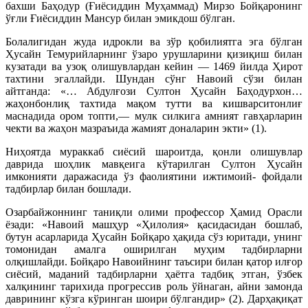
бахши Баҳодур (Ғиёсиддин Муҳаммад) Мирзо Бойқаронинг
ўғли Ғиёсиддин Мансур билан эмикдош бўлган.
Болалигидан жуда идрокли ва зўр қобилиятга эга бўлган
Ҳусайн Темурийларнинг ўзаро урушларини қизиқиш билан
кузатади ва узоқ олишувлардан кейин — 1469 йилда Ҳирот
тахтини эгаллайди. Шундан сўнг Навоий сўзи билан
айтганда: «… Абдулғози Султон Ҳусайн Баҳодурхон…
жаҳонбонлиқ тахтида мақом тутти ва кишварситонлиғ
маснадида ором топти,— мулк силкига амният гавҳарларин
чекти ва жаҳон мазраъида жамият доналарин экти» (1).
Ниҳоятда мураккаб сиёсий шароитда, қонли олишувлар
даврида шоҳлик мавқеига кўтарилган Султон Ҳусайн
имконияти даражасида ўз фаолиятини ижтимоий- фойдали
тадбирлар билан бошлади.
Озарбайжоннинг таниқли олими профессор Ҳамид Орасли
ёзади: «Навоий машҳур «Ҳилолия» қасидасидан бошлаб,
бутун асарларида Ҳусайн Бойқаро ҳақида сўз юритади, унинг
томонидан амалга оширилган муҳим тадбирларни
олқишлайди. Бойқаро Навоийнинг таъсири билан қатор илғор
сиёсий, маданий тадбирларни ҳаётга тадбиқ этган, ўзбек
халқининг тарихида прогрессив роль ўйнаган, айни замонда
даврининг кўзга кўринган шоири бўлгандир» (2). Дарҳақиқат