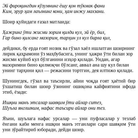
Эй фироқингдин кўзумнинг ёшу қон тўкмак фани
Ким, эрур ҳам лаълнинг кони, ҳам инжу махзани.
Шоир қуйидаги ғазал матлаида:
Ҳажринг ўти жисми зорим қилди кул, эй ёр, бил,
Гар бино қилсанг мазорим, тарҳин ул кул бирла қил,
дейдики, бу ерда ғоят нозик ва гўзал хаёл ишлатган шоирнинг
лирик қаҳрамони ўз маҳбубасига, унинг ҳажри ўти билан зор
жисми куйиб кул бўлганини изҳор қилади. Ундан, агар
мазоримни бино қилмоқчи бўлсанг, аввал ана шу кул билан
унинг тарҳини қил — режасини тортгин, дея илтижо қилади.
Шунингдек, гўзал ва таъсирли, айни чоқда ғоят ҳаётий бир
ўхшатиш билан шоир ўзининг ошиқона кайфиятини ифода
этиб, ёзади:
Ишқни манъ этсалар шавқим ўти айлар ситез,
Шуъла янглиғким, нафас таъсири айлар они тез.
Яъни, шуълага нафас урсалар — уни пуфласалар у тезлаб
ёнгани каби менга ишқни манъ этганлари сари шавқим ўти
уни зўрайтириб юборади, дейди шоир.