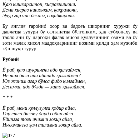
Қаю кишварситон, хисравнишони.
Дема хисрав нишонким, қаҳрамони,
Эрур гар чин десанг, соҳибқирони.
Бу янглиғ ғаройиб осор ва бадоеъ шиорнинг хуружи бу
давлатда зуҳури бу салтанатда бўлғонким, ҳақ субҳонаҳу ва
таоло ани бу даргоҳи фалак мисол қуллуғининг озими ва бу
зоти малак хисол маддоҳларининг нозими қилди ҳам мужиби
кўп шукр турур.
Рубоий
Ё раб, қаю шукрингни адо қилғаймен,
Не тил била ани ибтидо қилғаймен?
Юз жоним агар бўлса фидо қилғаймен,
Десамки, адо бўлди — хато қилғаймен.
* * *
Ё раб, мени қуллуғунға қодир айла,
Гар етса балову дард собир айла.
Ёдингға тоғи ичимни зокир айла,
Инъомингға ҳам тилимни зокир айла.