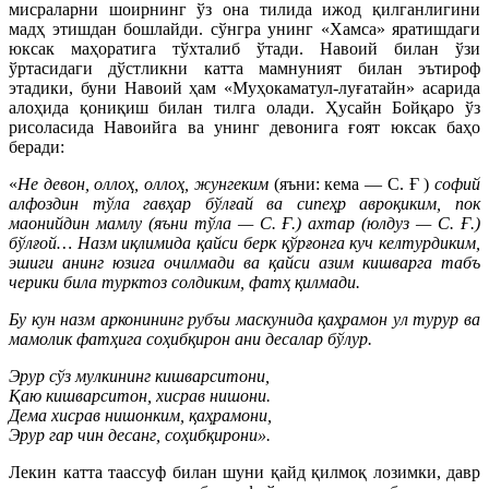
мисраларни шоирнинг ўз она тилида ижод қилганлигини
мадҳ этишдан бошлайди. сўнгра унинг «Хамса» яратишдаги
юксак маҳоратига тўхталиб ўтади. Навоий билан ўзи
ўртасидаги дўстликни катта мамнуният билан эътироф
этадики, буни Навоий ҳам «Муҳокаматул-луғатайн» асарида
алоҳида қониқиш билан тилга олади. Ҳусайн Бойқаро ўз
рисоласида Навоийга ва унинг девонига ғоят юксак баҳо
беради:
«
Не девон, оллоҳ, оллоҳ, жунгеким
(яъни: кема — С. Ғ )
софий
алфоздин тўла гавҳар бўлғай ва сипеҳр авроқиким, пок
маонийдин мамлу (яъни тўла — С. Ғ.) ахтар (юлдуз — С. Ғ.)
бўлғой… Назм иқлимида қайси берк қўрғонга куч келтурдиким,
эшиги анинг юзига очилмади ва қайси азим кишварга табъ
черики била турктоз солдиким, фатҳ қилмади.
Бу кун назм арконининг рубъи маскунида қаҳрамон ул турур ва
мамолик фатҳига соҳибқирон ани десалар бўлур.
Эрур сўз мулкининг кишварситони,
Қаю кишварситон, хисрав нишони.
Дема хисрав нишонким, қаҳрамони,
Эрур гар чин десанг, соҳибқирони».
Лекин катта таассуф билан шуни қайд қилмоқ лозимки, давр