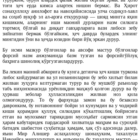
тоғи ҳеч ерда кимса алартек нишон бермас. Ва Ҳирот
сонаҳуллоҳу анилофот ва навоҳийисисида улча содиқул-хавл
ва соҳиб вуқуф эл ал-арзға еткурурлар — шояд мингга яҳин
кишиким, аларнинг иши маоний дурларин назм силкига
тортмоҳ бўлғай ва диққат гавҳарлариға вазн либоси зебу
зийнатин бермак бўлғайким, ҳеч даврда булардек элнинг
мингидин ўни ва ҳечда юзидин бири йўқ эркан дурур.
Бу исми мазкур бўлғонлар ва авсофи мастур бўлғонлар
форсий назм анжуманида базм тузган ва форсийгўйлуқ
баҳрига шинолиқ кўргузганлардурур.
Ва лекин маоний абкориға бу кунга дегинча ҳеч киши туркона
либос кийдурмаган ва ул нозанинларни бу зебо хилъат билан
жилваи зуҳурға келтурмаган турур ва бу мушкбў раънолар
табъ ниҳонхонасида урёнлиқдин маҳжуб қолғон дурур ва бу
ҳурваш зеболар ҳулласизликдин жилваи ноз қила
олмоғондурур. То бу фархунда замон ва бу безаксиз
давронким, бу нотавоннинг бойри эл кунумдин ва у чодирий
киши қорамдин қуллуқ силкидин кўкалтошлиқ бойрисиға
етган ва мулозамат тариқидин мусоҳабат сармоясин этган
ҳарам кабутаридек пардасарой хилватида маҳрам ва суроҳий
батидек шабистон суҳбатида ҳамдам, ҳақ сўз адосинда далер,
яъни Мир Алишер аслаҳаллоҳу шонаҳуким, тахаллуси
Навоийға машҳурдурур ва ашъорида бу тахаллуси мастур —