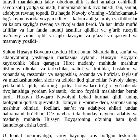
tufayli mamlakatda talay obodonchilik ishlari amalga oshiriladi,
savdo-sotiq yo’lga solinadi, hunarmandchilik rivojlanadi, fan, san’at,
adabiyot ravnaq topadi. Bu haqda Navoiy o’zining «Muhokamatul-
lug’atayn» asarida yozgan edi: «… kalom ahliga tarbiya va ibtihojlar
va kalom xaylig’a ravnaq va rivojlar dast berdi. Va har ilmda mufid
ta’liflar va har fanda muntij tasniflar qildilar va g’arib rasoyili
ma’naviy zuhur qildi va ajib davoyin va g’azal va qasoyid va
masnaviy yozildi».
Sulton Husayn Boyqaro davrida Hirot butun Sharqda ilm, san’at va
adabiyotning yashnagan markaziga aylandi. Husayn Boyqaro
xayrixohlik bilan qaragan Hirot madaniy muhitida mashhur
tilshunos olimlar va tarixchilar, xattot va kotiblar, bastakor va
xonandalar, rassomlar va naqqoshlar, sozanda va hofizlar, faylasuf
va muzikashunoslar, shoir va adiblar ijod qilar edilar. Navoiy ularga
yetakchilik qildi, ularning ijodiy faoliyatlari to’g’ri yo’nalishda
rivojlanishiga yordam ko’rsatib, doimo foydali maslahatlar bernb
turdi. Husayn Boyqaro Navoiyni behad hurmat qildi, uning
faoliyatini qo’llab-quvvatladi. Jomiyni u «pirim» dedi, zamonasining
mashhur olimlari, fozillari, san’at va adabiyot ahllari undan
bahramand bo’ldilar. O’z navba- tida bunday qaynoq adabiy va
madaniy muhitda Husayn Boyqaroning o’zining ham ijodi
kamolotga erisha bordi.
U feodal hokimiyatiga, saroy hayotiga xos bo’lgan teskarichi