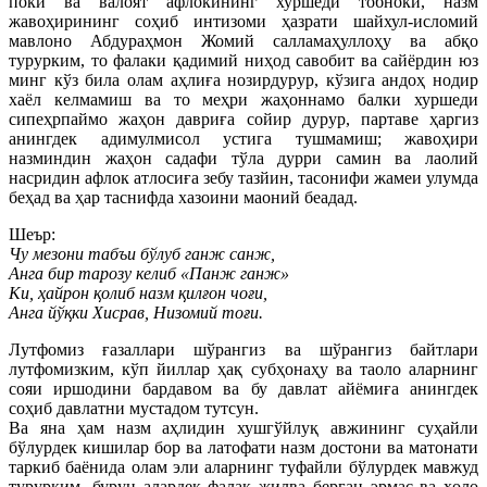
поки ва валоят афлокининг хуршеди тобноки, назм
жавоҳирининг соҳиб интизоми ҳазрати шайхул-исломий
мавлоно Абдураҳмон Жомий салламаҳуллоҳу ва абқо
турурким, то фалаки қадимий ниҳод савобит ва сайёрдин юз
минг кўз била олам аҳлиға нозирдурур, кўзига андоҳ нодир
хаёл келмамиш ва то меҳри жаҳоннамо балки хуршеди
сипеҳрпаймо жаҳон давриға сойир дурур, партаве ҳаргиз
анингдек адимулмисол устига тушмамиш; жавоҳири
назминдин жаҳон садафи тўла дурри самин ва лаолий
насридин афлок атлосиға зебу тазйин, тасонифи жамеи улумда
беҳад ва ҳар таснифда хазоини маоний беадад.
Шеър:
Чу мезони табъи бўлуб ганж санж,
Анга бир тарозу келиб «Панж ганж»
Ки, ҳайрон қолиб назм қилғон чоғи,
Анга йўқки Хисрав, Низомий тоғи.
Лутфомиз ғазаллари шўрангиз ва шўрангиз байтлари
лутфомизким, кўп йиллар ҳақ субҳонаҳу ва таоло аларнинг
сояи иршодини бардавом ва бу давлат айёмиға анингдек
соҳиб давлатни мустадом тутсун.
Ва яна ҳам назм аҳлидин хушгўйлуқ авжининг суҳайли
бўлурдек кишилар бор ва латофати назм достони ва матонати
таркиб баёнида олам эли аларнинг туфайли бўлурдек мавжуд
турурким, бурун алардек фалак жилва берган эрмас ва ҳоло