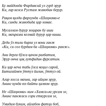
Бу майдонда Фирдавсий ул гурд эрур
Ки, гар келса Рустам жавобин берур.
Рақам қилди фархунда «Шаҳнома»е
Ки, синди жавобида ҳар хомае.
Мусаллам дурур зоҳиран бу иши
Ки, маъразға келмай дурур ҳар киши.
Деди ўз тили бирла ул кони ганж
«Ки, си сол бурдам ба «Шаҳнома» ранж».
Ани дерга бўлса қачон рағбатим,
Эрур онча ҳақ лутфидин фурсатим.
Ки ҳар неча табь ўлса коҳил сарой,
Битигаймен ўттуз йилин, ўттуз ой.
Агар хосса маъни, гар ийҳом эрур,
Анинг кунда юз байти ҳалвом эрур.
Не «Шаҳнома» ким «Хамса»ға урсам эл,
Анинг панжаси сори еткурсам эл,
Умидим буким, айлабон фатҳи боб,