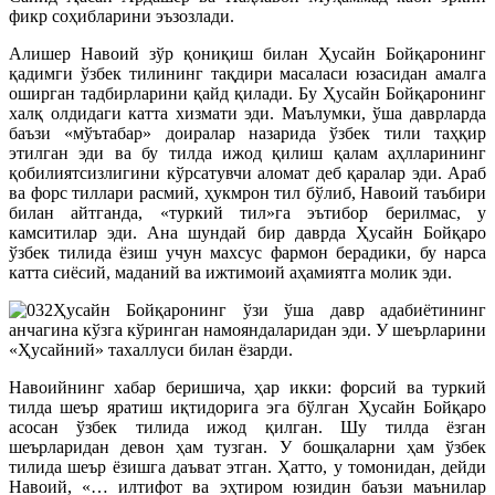
фикр соҳибларини эъзозлади.
Алишер Навоий зўр қониқиш билан Ҳусайн Бойқаронинг
қадимги ўзбек тилининг тақдири масаласи юзасидан амалга
оширган тадбирларини қайд қилади. Бу Ҳусайн Бойқаронинг
халқ олдидаги катта хизмати эди. Маълумки, ўша даврларда
баъзи «мўътабар» доиралар назарида ўзбек тили таҳқир
этилган эди ва бу тилда ижод қилиш қалам аҳлларининг
қобилиятсизлигини кўрсатувчи аломат деб қаралар эди. Араб
ва форс тиллари расмий, ҳукмрон тил бўлиб, Навоий таъбири
билан айтганда, «туркий тил»га эътибор берилмас, у
камситилар эди. Ана шундай бир даврда Ҳусайн Бойқаро
ўзбек тилида ёзиш учун махсус фармон берадики, бу нарса
катта сиёсий, маданий ва ижтимоий аҳамиятга молик эди.
Ҳусайн Бойқаронинг ўзи ўша давр адабиётининг
анчагина кўзга кўринган намояндаларидан эди. У шеърларини
«Ҳусайний» тахаллуси билан ёзарди.
Навоийнинг хабар беришича, ҳар икки: форсий ва туркий
тилда шеър яратиш иқтидорига эга бўлган Ҳусайн Бойқаро
асосан ўзбек тилида ижод қилган. Шу тилда ёзган
шеърларидан девон ҳам тузган. У бошқаларни ҳам ўзбек
тилида шеър ёзишга даъват этган. Ҳатто, у томонидан, дейди
Навоий, «… илтифот ва эҳтиром юзидин баъзи маънилар