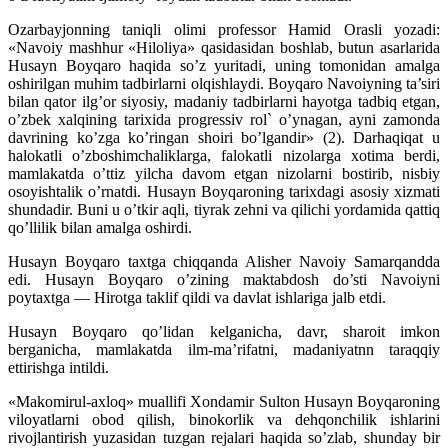
Ozarbayjonning taniqli olimi professor Hamid Orasli yozadi:
«Navoiy mashhur «Hiloliya» qasidasidan boshlab, butun asarlarida
Husayn Boyqaro haqida so’z yuritadi, uning tomonidan amalga
oshirilgan muhim tadbirlarni olqishlaydi. Boyqaro Navoiyning ta’siri
bilan qator ilg’or siyosiy, madaniy tadbirlarni hayotga tadbiq etgan,
o’zbek xalqining tarixida progressiv rol` o’ynagan, ayni zamonda
davrining ko’zga ko’ringan shoiri bo’lgandir» (2). Darhaqiqat u
halokatli o’zboshimchaliklarga, falokatli nizolarga xotima berdi,
mamlakatda o’ttiz yilcha davom etgan nizolarni bostirib, nisbiy
osoyishtalik o’rnatdi. Husayn Boyqaroning tarixdagi asosiy xizmati
shundadir. Buni u o’tkir aqli, tiyrak zehni va qilichi yordamida qattiq
qo’llilik bilan amalga oshirdi.
Husayn Boyqaro taxtga chiqqanda Alisher Navoiy Samarqandda
edi. Husayn Boyqaro o’zining maktabdosh do’sti Navoiyni
poytaxtga — Hirotga taklif qildi va davlat ishlariga jalb etdi.
Husayn Boyqaro qo’lidan kelganicha, davr, sharoit imkon
berganicha, mamlakatda ilm-ma’rifatni, madaniyatnn taraqqiy
ettirishga intildi.
«Makomirul-axloq» muallifi Xondamir Sulton Husayn Boyqaroning
viloyatlarni obod qilish, binokorlik va dehqonchilik ishlarini
rivojlantirish yuzasidan tuzgan rejalari haqida so’zlab, shunday bir