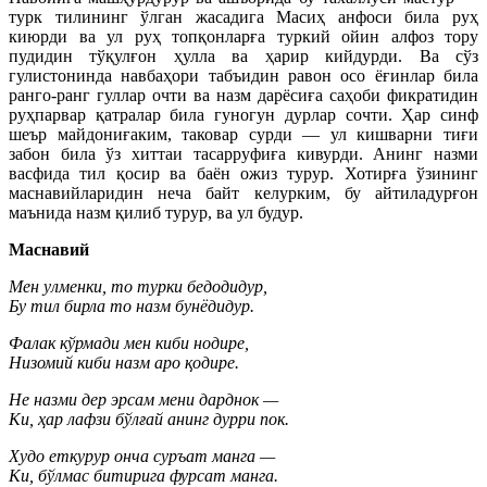
турк тилининг ўлган жасадига Масиҳ анфоси била руҳ
киюрди ва ул руҳ топқонларға туркий ойин алфоз тору
пудидин тўқулғон ҳулла ва ҳарир кийдурди. Ва сўз
гулистонинда навбаҳори табъидин равон осо ёғинлар била
ранго-ранг гуллар очти ва назм дарёсиға саҳоби фикратидин
руҳпарвар қатралар била гуногун дурлар сочти. Ҳар синф
шеър майдониғаким, таковар сурди — ул кишварни тиғи
забон била ўз хиттаи тасарруфиға кивурди. Анинг назми
васфида тил қосир ва баён ожиз турур. Хотирға ўзининг
маснавийларидин неча байт келурким, бу айтиладурғон
маънида назм қилиб турур, ва ул будур.
Маснавий
Мен улменки, то турки бедодидур,
Бу тил бирла то назм бунёдидур.
Фалак кўрмади мен киби нодире,
Низомий киби назм аро қодире.
Не назми дер эрсам мени дарднок —
Ки, ҳар лафзи бўлғай анинг дурри пок.
Худо еткурур онча суръат манга —
Ки, бўлмас битирига фурсат манга.