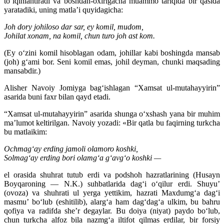
to‘lqinlantiradi va boshdan-oxirigacha muammo tariqida bir qasida
yaratadiki, uning matla’i quyidagicha:
Joh dory johiloso dar sar, ey komil, mudom,
Johilat xonam, na komil, chun turo joh ast kom.
(Ey o‘zini komil hisoblagan odam, johillar kabi boshingda mansab
(joh) g‘ami bor. Seni komil emas, johil deyman, chunki maqsading
mansabdir.)
Alisher Navoiy Jomiyga bag‘ishlagan “Xamsat ul-mutahayyirin”
asarida buni faxr bilan qayd etadi.
“Xamsat ul-mutahayyirin” asarida shunga o‘xshash yana bir muhim
ma’lumot keltirilgan. Navoiy yozadi: «Bir qatla bu faqirning turkcha
bu matlaikim:
Ochmag‘ay erding jamoli olamoro koshki,
Solmag‘ay erding bori olamg‘a g‘avg‘o koshki —
el orasida shuhrat tutub erdi va podshoh hazratlarining (Husayn
Boyqaroning — N.K.) suhbatlarida dag‘i o‘qilur erdi. Shuyu’
(ovoza) va shuhrati ul yerga yettikim, hazrati Maxdumg‘a dag‘i
masmu’ bo‘lub (eshitilib), alarg‘a ham dag‘dag‘a ulkim, bu bahru
qofiya va radifda she’r degaylar. Bu doiya (niyat) paydo bo‘lub,
chun turkcha alfoz bila nazmg‘a iltifot qilmas erdilar, bir forsiy