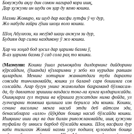
Бовужуди ақлу дин сомон нагирад кори ишқ,
Дар ҳужуми ин шуди он ҳар ду яғмо кошки.
Назми Жомиро, ки шуд дар васфи лутфи ў чу дур,
Жо набуди ғайри гўши шоҳи воло кошки.
Шоҳ Абулғози, ки мегўяд шаҳи анжум зи дур,
Будиям дар силки наздикону ў жо кошки.
Ҳар чи хоҳад бод ҳосил дар ҳарими базми ў,
В-аз ҳарими базми ў сад сола раҳ то кошки.
(
Мазмуни:
Кошки ўшал раъноқадли дилдорнинг дийдорини
кўрсайдим, (ўшанда) кўзларимни у зебо юз нуридан равшан
қилардим. Менинг хотирим жаннатдаги туби дарахти
соясида тинчланмайди, кошки ул баланд сарв бошимга соя
солсайди. Агар бугун унинг жамолидан баҳраманд бўлмасам-
да, бу давлатга эришиш ваъдаси тонг-ла кунга қолдирилсайди.
Ошиқларга гул териш ва кўришга рухсатдан нима фойда, ул
гулчеҳрани томоша қилишга изн берилса эди кошки. Кошки,
сенинг висолинг менга насиб этди деб айтсам эди,
бенасибларга «илло» (йўқ)дан бошқа насиб бўлсайди кошки.
Ишқнинг иши ақл ва дин билан ривожланмайди, ишқ ҳужуми
туфайли бу иккиси барбод бўлсайди кошки. Шоҳ васфига дур
каби тизилган Жомий назми улуғ подшоҳ қулоғидан бошқа