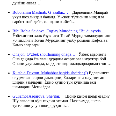
дунёни аввал…
Boborahim Mashrab. G’azallar,…
Дарвешлик Машраб
учун шоҳликдан баланд. У «жон тўтисини ишқ ила
сарбоз этай деб», жандани кийиб…
Bibi Robia Saidova. Tog‘ay Murodning “Bu dunyoda…
Ўзбекистон халқ ёзувчиси Тоғай Мурод таваллудининг
70 йиллиги Тоғай Муроднинг ушбу романи Кафка ва
Камю асарлари…
Onajon. O’zbek shoirlarining onaga…
Ўзбек адабиёти
Она ҳақида ёзилган дурдона асарларга ниҳоятда бой.
Онани улуғлашда, мадҳ этишда ижодкорларимиз чин…
Xurshid Davron. Muhabbat haqida she’rlar (I)
Ёдларингга
олурмисан сирли дамларни, Ёдларингга олурмисан
ширин ғамларни, Ёқиб қўйиб тун қўйнида ёки
шамларни Мени ёдга…
Guljamol Asqarova. She’rlar.
Шоир қачон шеър ёзади?
Шу саволни кўп таҳлил этаман. Назаримда, шеър
туғилиши учун шоир руҳини…