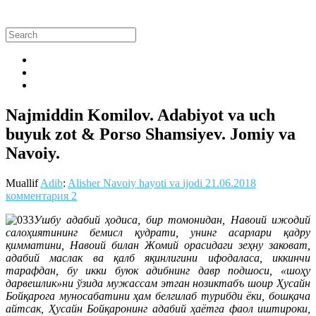
Najmiddin Komilov. Adabiyot va uch
buyuk zot & Porso Shamsiyev. Jomiy va
Navoiy.
Muallif
Adib
:
Alisher Navoiy hayoti va ijodi
21.06.2018
комментария 2
Ушбу адабий ҳодиса, бир томонидан, Навоий ижодий
салоҳиятининг бемисл қудрати, унинг асарлари қадру
қимматини, Навоий билан Жомий орасидаги зеҳну заковат,
адабий маслак ва қалб яқинлигини ифодаласа, иккинчи
тарафдан, бу икки буюк адибнинг давр подшоси, «шоҳу
дарвешлик»ни ўзида мужассам этган нозиктабъ шоир Ҳусайн
Бойқарога муносабатини ҳам белгилаб турибди ёки, бошқача
айтсак, Ҳусайн Бойқаронинг адабий ҳаётга фаол иштироки,