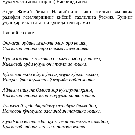
мухаммасга айлантириш) Навоийда анча.
Энди Жомий билан Навоийнинг зикр этилган «кошки»
радифли ғазалларининг қиёсий таҳлилига ўтамиз. Бунинг
учун ҳар икки ғазални қуйида келтирамиз.
Навоий ғазали:
Очмағай эрдинг жамоли олам оро кошки,
Солмағай эрдинг бори оламға ғавғо кошки.
Чун жамолинг жилваси оламға солди рустахез,
Қилмағай эрди кўзум они тамошо кошки.
Бўлмағай эрди кўзум ўтлуқ юзунг кўрган замон,
Ишқинг ўти шуъласи кўнглумда пайдо кошки.
Айлагач ишқинг балоси зор кўнглумни ҳазин,
Қилмағай эрдинг мени маҳзунға парво кошки.
Тушмагай эрди фирибомуз лутфунг билмайин,
Нотавон кўнглумга васлингдин таманно кошки.
Лутф ила васлингдин кўнглумни тамаъгар айлабон,
Қилмағай эрдинг яна зулм ошкоро кошки.