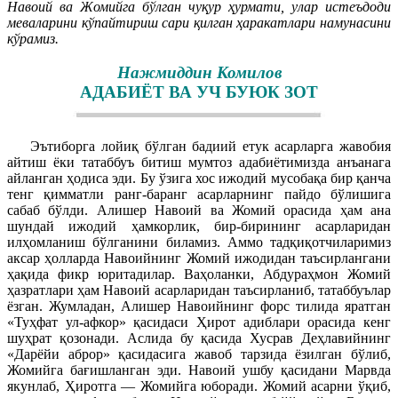
Навоий ва Жомийга бўлган чуқур ҳурмати, улар истеъдоди
меваларини кўпайтириш сари қилган ҳаракатлари намунасини
кўрамиз.
Нажмиддин Комилов
АДАБИЁТ ВА УЧ БУЮК ЗОТ
Эътиборга лойиқ бўлган бадиий етук асарларга жавобия
айтиш ёки татаббуъ битиш мумтоз адабиётимизда анъанага
айланган ҳодиса эди. Бу ўзига хос ижодий мусобақа бир қанча
тенг қимматли ранг-баранг асарларнинг пайдо бўлишига
сабаб бўлди. Алишер Навоий ва Жомий орасида ҳам ана
шундай ижодий ҳамкорлик, бир-бирининг асарларидан
илҳомланиш бўлганини биламиз. Аммо тадқиқотчиларимиз
аксар ҳолларда Навоийнинг Жомий ижодидан таъсирлангани
ҳақида фикр юритадилар. Ваҳоланки, Абдураҳмон Жомий
ҳазратлари ҳам Навоий асарларидан таъсирланиб, татаббуълар
ёзган. Жумладан, Алишер Навоийнинг форс тилида яратган
«Туҳфат ул-афкор» қасидаси Ҳирот адиблари орасида кенг
шуҳрат қозонади. Аслида бу қасида Хусрав Деҳлавийнинг
«Дарёйи аброр» қасидасига жавоб тарзида ёзилган бўлиб,
Жомийга бағишланган эди. Навоий ушбу қасидани Марвда
якунлаб, Ҳиротга — Жомийга юборади. Жомий асарни ўқиб,