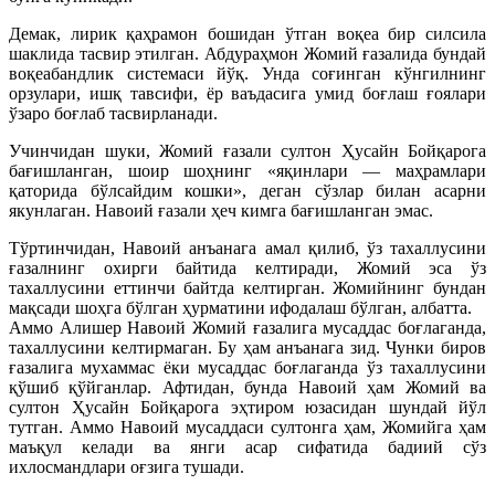
Демак, лирик қаҳрамон бошидан ўтган воқеа бир силсила
шаклида тасвир этилган. Абдураҳмон Жомий ғазалида бундай
воқеабандлик системаси йўқ. Унда соғинган кўнгилнинг
орзулари, ишқ тавсифи, ёр ваъдасига умид боғлаш ғоялари
ўзаро боғлаб тасвирланади.
Учинчидан шуки, Жомий ғазали султон Ҳусайн Бойқарога
бағишланган, шоир шоҳнинг «яқинлари — маҳрамлари
қаторида бўлсайдим кошки», деган сўзлар билан асарни
якунлаган. Навоий ғазали ҳеч кимга бағишланган эмас.
Тўртинчидан, Навоий анъанага амал қилиб, ўз тахаллусини
ғазалнинг охирги байтида келтиради, Жомий эса ўз
тахаллусини еттинчи байтда келтирган. Жомийнинг бундан
мақсади шоҳга бўлган ҳурматини ифодалаш бўлган, албатта.
Аммо Алишер Навоий Жомий ғазалига мусаддас боғлаганда,
тахаллусини келтирмаган. Бу ҳам анъанага зид. Чунки биров
ғазалига мухаммас ёки мусаддас боғлаганда ўз тахаллусини
қўшиб қўйганлар. Афтидан, бунда Навоий ҳам Жомий ва
султон Ҳусайн Бойқарога эҳтиром юзасидан шундай йўл
тутган. Аммо Навоий мусаддаси султонга ҳам, Жомийга ҳам
маъқул келади ва янги асар сифатида бадиий сўз
ихлосмандлари оғзига тушади.