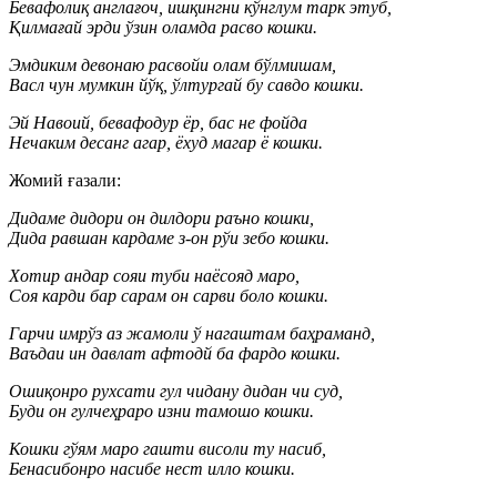
Бевафолиқ англағоч, ишқингни кўнглум тарк этуб,
Қилмағай эрди ўзин оламда расво кошки.
Эмдиким девонаю расвойи олам бўлмишам,
Васл чун мумкин йўқ, ўлтургай бу савдо кошки.
Эй Навоий, бевафодур ёр, бас не фойда
Нечаким десанг агар, ёхуд магар ё кошки.
Жомий ғазали:
Дидаме дидори он дилдори раъно кошки,
Дида равшан кардаме з-он рўи зебо кошки.
Хотир андар сояи туби наёсояд маро,
Соя карди бар сарам он сарви боло кошки.
Гарчи имрўз аз жамоли ў нагаштам баҳраманд,
Ваъдаи ин давлат афтодй ба фардо кошки.
Ошиқонро рухсати гул чидану дидан чи суд,
Буди он гулчеҳраро изни тамошо кошки.
Кошки гўям маро гашти висоли ту насиб,
Бенасибонро насибе нест илло кошки.