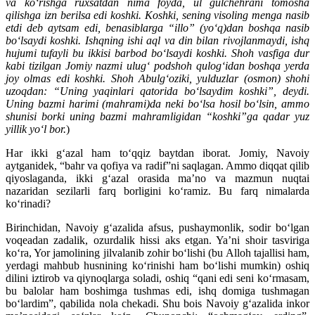
va ko‘rishga ruxsatdan nima foyda, ul gulchehrani tomosha
qilishga izn berilsa edi koshki. Koshki, sening visoling menga nasib
etdi deb aytsam edi, benasiblarga “illo” (yo‘q)dan boshqa nasib
bo‘lsaydi koshki. Ishqning ishi aql va din bilan rivojlanmaydi, ishq
hujumi tufayli bu ikkisi barbod bo‘lsaydi koshki. Shoh vasfiga dur
kabi tizilgan Jomiy nazmi ulug‘ podshoh qulog‘idan boshqa yerda
joy olmas edi koshki. Shoh Abulg‘oziki, yulduzlar (osmon) shohi
uzoqdan: “Uning yaqinlari qatorida bo‘lsaydim koshki”, deydi.
Uning bazmi harimi (mahrami)da neki bo‘lsa hosil bo‘lsin, ammo
shunisi borki uning bazmi mahramligidan “koshki”ga qadar yuz
yillik yo‘l bor.
)
Har ikki g‘azal ham to‘qqiz baytdan iborat. Jomiy, Navoiy
aytganidek, “bahr va qofiya va radif”ni saqlagan. Ammo diqqat qilib
qiyoslaganda, ikki g‘azal orasida ma’no va mazmun nuqtai
nazaridan sezilarli farq borligini ko‘ramiz. Bu farq nimalarda
ko‘rinadi?
Birinchidan, Navoiy g‘azalida afsus, pushaymonlik, sodir bo‘lgan
voqeadan zadalik, ozurdalik hissi aks etgan. Ya’ni shoir tasviriga
ko‘ra, Yor jamolining jilvalanib zohir bo‘lishi (bu Alloh tajallisi ham,
yerdagi mahbub husnining ko‘rinishi ham bo‘lishi mumkin) oshiq
dilini iztirob va qiynoqlarga soladi, oshiq “qani edi seni ko‘rmasam,
bu balolar ham boshimga tushmas edi, ishq domiga tushmagan
bo‘lardim”, qabilida nola chekadi. Shu bois Navoiy g‘azalida inkor