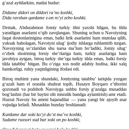
g‘azal ayttilarkim, matlai budur:
Didame didori on dildori ra’no koshki,
Dida ravshan qardame z-on ro‘yi zebo koshki.
Demak, Abdurahmon Jomiy turkiy tilni yaxshi bilgan, bu tilda
yaratilgan asarlarni o‘qib zavqlangan. Shuning uchun u Navoiyning
faqat dostonlarinigina emas, balki lirik asarlarini ham mutolaa qilib,
yuksak baholagan, Navoiyni ulug‘ ijodiy ishlarga ruhlantirib turgan.
Navoiyning so‘zlaridan shu narsa ma’lum bo‘ladiki, Jomiy ulug‘
o‘zbek shoirining forsiy she’rlariga ham, turkiy asarlariga ham
javobiya aytgan, biroq turkiy she’rga turkiy tilda emas, balki forsiy
tilda tatabbu’ bitgan. Bu o‘ziga xos nodir adabiy hodisa, ikki xalq
hamkorligi, ruhiy yaqinligining ifodasi edi.
Biroq muhimi yana shundaki, Jomiyning tatabbu’ tariqida yozgan
g‘azali ham el orasida shuhrat topib, Husayn Boyqaro e’tiborini
qozonadi va podshoh Navoiyga ushbu forsiy g‘azalga musaddas
bog‘lashni (har bir baytni olti misralik bandga aylantirish) amr etadi.
Hazrat Navoiy bu amrni bajaradilar — yana yangi bir ajoyib asar
vujudga keladi. Musaddas bunday boshlanadi:
Kardame dar xoki ko‘yi do‘st ma’vo koshki,
Sudame ruxsori xud bar xoki on po koshki,