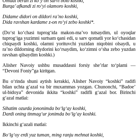
Omadi berun zi ko‘y on sarvi bolo koshki,
Burqa’ afkandi zi ro‘yi olamoro koshki,
Didame didori on dildori ra’no koshki,
Dida ravshan kardame z-on ro‘yi zebo koshki*.
(Do‘st ko‘chasi tuprog‘ida makon-ma’vo tutsaydim, ul oyoqlar
tuprog‘iga yuzimni surtsam qani edi, u sarv qomatli yor ko‘chasidan
chiqsaydi koshki, olamni yorituvchi yuzidan niqobini olsaydi, u
ra’no dildorning diydorini ko‘rsaydim, ko‘zimni o‘sha zebo yuzdan
ravshan qilsaydim koshki.)
Alisher Navoiy ushbu musaddasni forsiy she’rlar to‘plami —
“Devoni Foniy”ga kiritgan.
Bu o‘rinda shuni aytish kerakki, Alisher Navoiy “koshki” radifi
bilan uchta g‘azal va bir muxammas yozgan. Chunonchi, “Badoe’
ul-bidoya” devonida ikkita “koshki” radifli g‘azal bor. Birinchi
g‘azal matlai:
Sihatim ozurda jononimda bo‘lg‘ay koshki,
Dardi oning tinmag‘ur jonimda bo‘lg‘ay koshki.
Ikkinchi g‘azali matlai:
Bo‘lg‘oy erdi yuz tuman, ming ranju mehnat koshki,