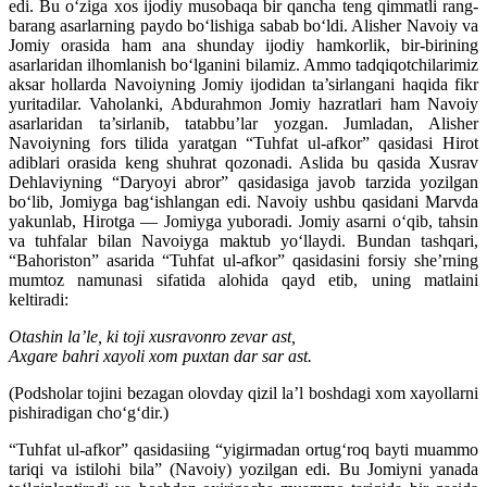
edi. Bu o‘ziga xos ijodiy musobaqa bir qancha teng qimmatli rang-
barang asarlarning paydo bo‘lishiga sabab bo‘ldi. Alisher Navoiy va
Jomiy orasida ham ana shunday ijodiy hamkorlik, bir-birining
asarlaridan ilhomlanish bo‘lganini bilamiz. Ammo tadqiqotchilarimiz
aksar hollarda Navoiyning Jomiy ijodidan ta’sirlangani haqida fikr
yuritadilar. Vaholanki, Abdurahmon Jomiy hazratlari ham Navoiy
asarlaridan ta’sirlanib, tatabbu’lar yozgan. Jumladan, Alisher
Navoiyning fors tilida yaratgan “Tuhfat ul-afkor” qasidasi Hirot
adiblari orasida keng shuhrat qozonadi. Aslida bu qasida Xusrav
Dehlaviyning “Daryoyi abror” qasidasiga javob tarzida yozilgan
bo‘lib, Jomiyga bag‘ishlangan edi. Navoiy ushbu qasidani Marvda
yakunlab, Hirotga — Jomiyga yuboradi. Jomiy asarni o‘qib, tahsin
va tuhfalar bilan Navoiyga maktub yo‘llaydi. Bundan tashqari,
“Bahoriston” asarida “Tuhfat ul-afkor” qasidasini forsiy she’rning
mumtoz namunasi sifatida alohida qayd etib, uning matlaini
keltiradi:
Otashin la’le, ki toji xusravonro zevar ast,
Axgare bahri xayoli xom puxtan dar sar ast.
(Podsholar tojini bezagan olovday qizil la’l boshdagi xom xayollarni
pishiradigan cho‘g‘dir.)
“Tuhfat ul-afkor” qasidasiing “yigirmadan ortug‘roq bayti muammo
tariqi va istilohi bila” (Navoiy) yozilgan edi. Bu Jomiyni yanada