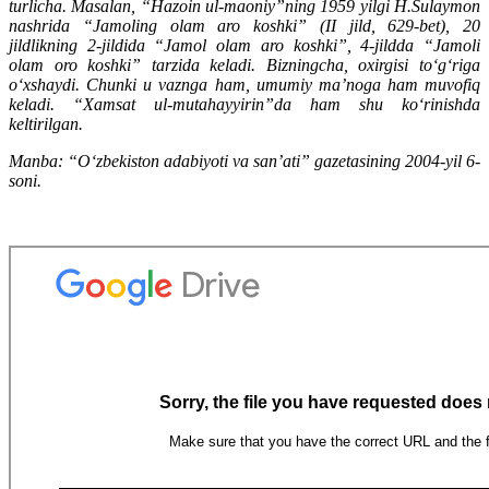
turlicha. Masalan, “Hazoin ul-maoniy”ning 1959 yilgi H.Sulaymon
nashrida “Jamoling olam aro koshki” (II jild, 629-bet), 20
jildlikning 2-jildida “Jamol olam aro koshki”, 4-jildda “Jamoli
olam oro koshki” tarzida keladi. Bizningcha, oxirgisi to‘g‘riga
o‘xshaydi. Chunki u vaznga ham, umumiy ma’noga ham muvofiq
keladi. “Xamsat ul-mutahayyirin”da ham shu ko‘rinishda
keltirilgan.
Manba: “O‘zbekiston adabiyoti va san’ati” gazetasining 2004-yil 6-
soni.