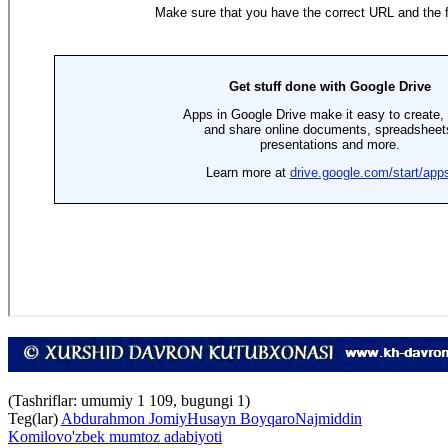
(Tashriflar: umumiy 1 109, bugungi 1)
Teg(lar)
Abdurahmon Jomiy
Husayn Boyqaro
Najmiddin
Komilov
o'zbek mumtoz adabiyoti