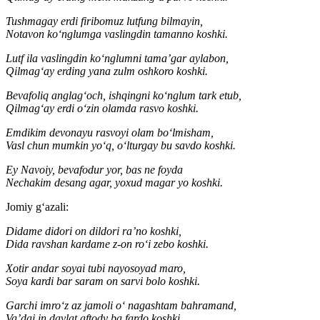
Tushmagay erdi firibomuz lutfung bilmayin,
Notavon ko‘nglumga vaslingdin tamanno koshki.
Lutf ila vaslingdin ko‘nglumni tama’gar aylabon,
Qilmag‘ay erding yana zulm oshkoro koshki.
Bevafoliq anglag‘och, ishqingni ko‘nglum tark etub,
Qilmag‘ay erdi o‘zin olamda rasvo koshki.
Emdikim devonayu rasvoyi olam bo‘lmisham,
Vasl chun mumkin yo‘q, o‘lturgay bu savdo koshki.
Ey Navoiy, bevafodur yor, bas ne foyda
Nechakim desang agar, yoxud magar yo koshki.
Jomiy g‘azali:
Didame didori on dildori ra’no koshki,
Dida ravshan kardame z-on ro‘i zebo koshki.
Xotir andar soyai tubi nayosoyad maro,
Soya kardi bar saram on sarvi bolo koshki.
Garchi imro‘z az jamoli o‘ nagashtam bahramand,
Va’dai in davlat aftody ba fardo koshki.