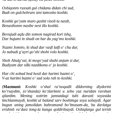
Oshiqonro ruxsati gul chidanu didan chi sud,
Budi on gulchehraro izni tamosho koshki.
Koshki go‘yam maro gashti visoli tu nasib,
Benasibonro nasibe nest illo koshki.
Bovujudi aqlu din somon nagirad kori ishq,
Dar hujumi in shudi on har du yag‘mo koshki.
Nazmi Jomiro, ki shud dar vasfi lutfi o‘ chu dur,
Jo nabudi g‘ayri go‘shi shohi volo koshki.
Shoh Abulg‘ozi, ki mego‘yad shahi anjum zi dur,
Budiyam dar silki nazdikonu o‘ jo koshki.
Har chi xohad bod hosil dar harimi bazmi o‘,
V-az harimi bazmi o‘ sad sola rah to koshki.
(
Mazmuni:
Koshki o‘shal ra’noqadli dildorning diydorini
ko‘rsaydim, (o‘shanda) ko‘zlarimni u zebo yuz nuridan ravshan
qilardim. Mening xotirim jannatdagi tubi daraxti soyasida
tinchlanmaydi, koshki ul baland sarv boshimga soya solsaydi. Agar
bugun uning jamolidan bahramand bo‘lmasam-da, bu davlatga
erishish va’dasi tong-la kunga qoldirilsaydi. Oshiqlarga gul terish