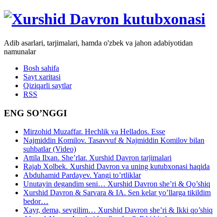
Adib asarlari, tarjimalari, hamda o'zbek va jahon adabiyotidan
namunalar
Bosh sahifa
Sayt xaritasi
Qiziqarli saytlar
RSS
ENG SO’NGGI
Mirzohid Muzaffar. Hechlik va Hellados. Esse
Najmiddin Komilov. Tasavvuf & Najmiddin Komilov bilan
suhbatlar (Video)
Attila Ilxan. She’rlar. Xurshid Davron tarjimalari
Rajab Xolbek. Xurshid Davron va uning kutubxonasi haqida
Abduhamid Pardayev. Yangi to’rtliklar
Unutayin degandim seni… Xurshid Davron she’ri & Qo’shiq
Xurshid Davron & Sarvara & IA. Sen kelar yo’llarga tikildim
bedor…
Xayr, dema, sevgilim… Xurshid Davron she’ri & Ikki qo’shiq