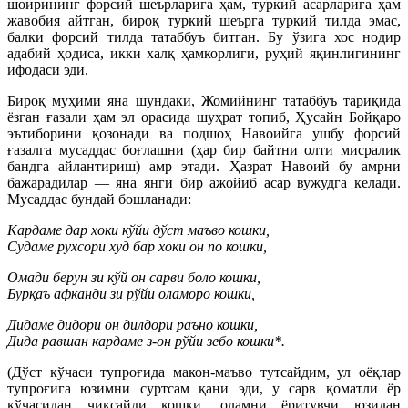
шоирининг форсий шеърларига ҳам, туркий асарларига ҳам
жавобия айтган, бироқ туркий шеърга туркий тилда эмас,
балки форсий тилда татаббуъ битган. Бу ўзига хос нодир
адабий ҳодиса, икки халқ ҳамкорлиги, руҳий яқинлигининг
ифодаси эди.
Бироқ муҳими яна шундаки, Жомийнинг татаббуъ тариқида
ёзган ғазали ҳам эл орасида шуҳрат топиб, Ҳусайн Бойқаро
эътиборини қозонади ва подшоҳ Навоийга ушбу форсий
ғазалга мусаддас боғлашни (ҳар бир байтни олти мисралик
бандга айлантириш) амр этади. Ҳазрат Навоий бу амрни
бажарадилар — яна янги бир ажойиб асар вужудга келади.
Мусаддас бундай бошланади:
Кардаме дар хоки кўйи дўст маъво кошки,
Судаме рухсори худ бар хоки он по кошки,
Омади берун зи кўй он сарви боло кошки,
Бурқаъ афканди зи рўйи оламоро кошки,
Дидаме дидори он дилдори раъно кошки,
Дида равшан кардаме з-он рўйи зебо кошки*.
(Дўст кўчаси тупроғида макон-маъво тутсайдим, ул оёқлар
тупроғига юзимни суртсам қани эди, у сарв қоматли ёр
кўчасидан чиқсайди кошки, оламни ёритувчи юзидан