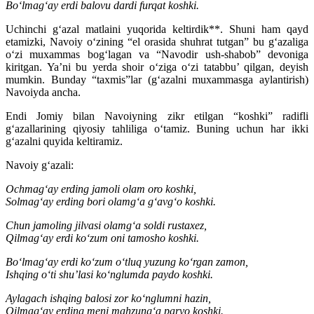
Bo‘lmag‘ay erdi balovu dardi furqat koshki.
Uchinchi g‘azal matlaini yuqorida keltirdik**. Shuni ham qayd
etamizki, Navoiy o‘zining “el orasida shuhrat tutgan” bu g‘azaliga
o‘zi muxammas bog‘lagan va “Navodir ush-shabob” devoniga
kiritgan. Ya’ni bu yerda shoir o‘ziga o‘zi tatabbu’ qilgan, deyish
mumkin. Bunday “taxmis”lar (g‘azalni muxammasga aylantirish)
Navoiyda ancha.
Endi Jomiy bilan Navoiyning zikr etilgan “koshki” radifli
g‘azallarining qiyosiy tahliliga o‘tamiz. Buning uchun har ikki
g‘azalni quyida keltiramiz.
Navoiy g‘azali:
Ochmag‘ay erding jamoli olam oro koshki,
Solmag‘ay erding bori olamg‘a g‘avg‘o koshki.
Chun jamoling jilvasi olamg‘a soldi rustaxez,
Qilmag‘ay erdi ko‘zum oni tamosho koshki.
Bo‘lmag‘ay erdi ko‘zum o‘tluq yuzung ko‘rgan zamon,
Ishqing o‘ti shu’lasi ko‘nglumda paydo koshki.
Aylagach ishqing balosi zor ko‘nglumni hazin,
Qilmag‘ay erding meni mahzung‘a parvo koshki.