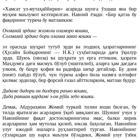
«Хамсат ул-мутаҳаййирин» асарида шунга ўхшаш яна бир
муҳим маълумот келтирилган. Навоий ёзади: «Бир қатла бу
фақирнинг туркча бу матлаиким:
Очмағай эрдинг жамоли оламоро кошки,
Солмағай эрдинг бори оламға ғавғо кошки —
эл орасида шуҳрат тутуб эрди ва подшоҳ ҳазратларининг
(Ҳусайн Бойқаронинг — Н.К.) суҳбатларида дағи ўқилур
эрди. Шуюъ (овоза) ва шуҳрати ул ерга еттиким, ҳазрати
Махдумға дағи масмуъ бўлуб (эшитилиб), аларға ҳам дағдаға
улким, бу баҳру қофия ва радифда шеър дегайлар. Бу доия
(ният) пайдо бўлуб, чун туркча алфоз била назмға илтифот
қилмас эрдилар, бир форсий ғазал айттиларким, матлаи будур:
Дидаме дидори он дилдори раъно кошки,
Дида равшан қардаме з-он рўйи зебо кошки.
Демак, Абдураҳмон Жомий туркий тилни яхши билган, бу
тилда яратилган асарларни ўқиб завқланган. Шунинг учун у
Навоийнинг фақат достонларинигина эмас, балки лирик
асарларини ҳам мутолаа қилиб, юксак баҳолаган, Навоийни
улуғ ижодий ишларга руҳлантириб турган. Навоийнинг
сўзларидан шу нарса маълум бўладики, Жомий улуғ ўзбек