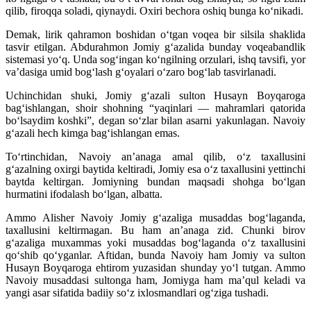
qilib, firoqqa soladi, qiynaydi. Oxiri bechora oshiq bunga ko‘nikadi.
Demak, lirik qahramon boshidan o‘tgan voqea bir silsila shaklida
tasvir etilgan. Abdurahmon Jomiy g‘azalida bunday voqeabandlik
sistemasi yo‘q. Unda sog‘ingan ko‘ngilning orzulari, ishq tavsifi, yor
va’dasiga umid bog‘lash g‘oyalari o‘zaro bog‘lab tasvirlanadi.
Uchinchidan shuki, Jomiy g‘azali sulton Husayn Boyqaroga
bag‘ishlangan, shoir shohning “yaqinlari — mahramlari qatorida
bo‘lsaydim koshki”, degan so‘zlar bilan asarni yakunlagan. Navoiy
g‘azali hech kimga bag‘ishlangan emas.
To‘rtinchidan, Navoiy an’anaga amal qilib, o‘z taxallusini
g‘azalning oxirgi baytida keltiradi, Jomiy esa o‘z taxallusini yettinchi
baytda keltirgan. Jomiyning bundan maqsadi shohga bo‘lgan
hurmatini ifodalash bo‘lgan, albatta.
Ammo Alisher Navoiy Jomiy g‘azaliga musaddas bog‘laganda,
taxallusini keltirmagan. Bu ham an’anaga zid. Chunki birov
g‘azaliga muxammas yoki musaddas bog‘laganda o‘z taxallusini
qo‘shib qo‘yganlar. Aftidan, bunda Navoiy ham Jomiy va sulton
Husayn Boyqaroga ehtirom yuzasidan shunday yo‘l tutgan. Ammo
Navoiy musaddasi sultonga ham, Jomiyga ham ma’qul keladi va
yangi asar sifatida badiiy so‘z ixlosmandlari og‘ziga tushadi.