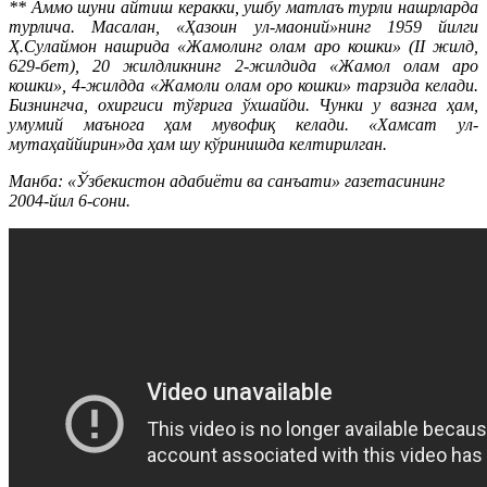
** Аммо шуни айтиш керакки, ушбу матлаъ турли нашрларда
турлича. Масалан, «Ҳазоин ул-маоний»нинг 1959 йилги
Ҳ.Сулаймон нашрида «Жамолинг олам аро кошки» (II жилд,
629-бет), 20 жилдликнинг 2-жилдида «Жамол олам аро
кошки», 4-жилдда «Жамоли олам оро кошки» тарзида келади.
Бизнингча, охиргиси тўғрига ўхшайди. Чунки у вазнга ҳам,
умумий маънога ҳам мувофиқ келади. «Хамсат ул-
мутаҳаййирин»да ҳам шу кўринишда келтирилган.
Манба: «Ўзбекистон адабиёти ва санъати» газетасининг
2004-йил 6-сони.