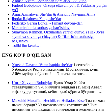
Ahmad A’zam. Asarlaridan fiqralar & Ikki kitob
Farhod Bobojonov. Orzuga eltuvchi yo‘l & Yulduzlar yurgan
yo`l
Anna Axmatova. She’rlar & Anatoliy Nayman. Anna
Ibodat Rajabova. Yangi she’rlar
Federiko Garsia Lorka. «Tamarit devoni»dan
Mirtemir domla xotirasiga bag’ishlov
Sulaymon Rahmon. Orzulardan yaratdi dunyo. (Tilak Jo’ra
siyrati va suvratiga chizgilar) & Tilak Jo’ra xotirasiga
bag’ishlov
Tolibi ilm kerak…
ENG KO’P O’QILGAN
Xurshid Davron. Vatan haqida she’rlar
1 сентябрь -
Ўзбекистон Республикасининг Мустақиллик куни.
Айём муборак бўлсин! Энг азиз ва энг…
Umar Xayyom.Ruboiylar
Буюк Умар Хайём
таваллудининг 970 йиллиги олдидан (15 май) Аввал
тафаккурда туғилиб, кейин қалб қўрига йўғрилган…
Mirzohid Muzaffar. Hechlik va Hellados. Esse
Тил нимага
имкон беради? Ўз қафасимизни яратишгами? Тил
инсоннинг энг даҳшатли эринчоқлиги эмасмиди? Биз