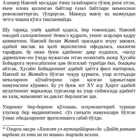
Алишер Навоий мусаддас ёзиш талабларига тўлиқ риоя этган,
яъни илова қилинган байтлар ғазал байтлари маъносини
ривожлантирган, тўлдирган. Мавжуд мавзу ва мазмундан
четга чиқиш кўзга ташланмайди.
Шу тариқа, ушбу адабий ҳодиса, бир томонидан, Навоий
ижодий салоҳиятининг бемисл қудрати, унинг асарлари қадру
қимматини, Навоий билан Жомий орасидаги зеҳну заковат,
адабий маслак ва қалб яқинлигини ифодаласа, иккинчи
тарафдан, бу икки буюк адибнинг давр подшоси, «шоҳу
дарвешлик»ни ўзида мужассам этган нозиктабъ шоир Ҳусайн
Бойқарога муносабатини ҳам белгилаб турибди ёки, бошқача
айтсак, Ҳусайн Бойқаронинг адабий ҳаётга фаол иштироки,
Навоий ва Жомийга бўлган чуқур ҳурмати, улар истеъдоди
меваларини кўпайтириш сари қилган ҳаракатлари
намунасини кўрамиз. Бу уч буюк зот XV аср Ҳирот адабий
муҳитининг марказида турганлар ва улар сиймосида адабиёт
ва халқ, маънавият ва давлат бирлашган эди.
Уларнинг бир-бирини қўллаши, илҳомлантириб туриши
улуғвор бир маданиятнинг, сўз санъати намуналари бўлган
ўлмас обидаларнинг яратилишига сабаб бўлди.
_________
* Охирги мисра «Хамсат ул-мутаҳаййирин»да «Дийда равшан
кардаме аз хоки он по кошки» тарзида келган.