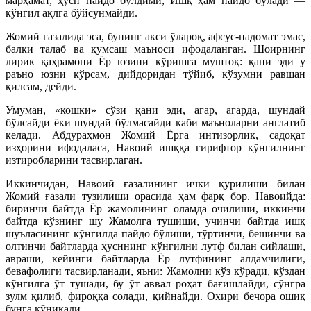
марҳамат, ҳусн пайдо бўлдими, Ишқ ҳам пайдо бўлади —
кўнгил ақлга бўйсунмайди.
Жомий ғазалида эса, бунинг акси ўлароқ, афсус-надомат эмас,
балки талаб ва қумсаш маъноси ифодаланган. Шоирнинг
лирик қаҳрамони Ёр юзини кўришга муштоқ: қани эди у
раъно юзни кўрсам, дийдоридан тўйиб, кўзумни равшан
қилсам, дейди.
Умуман, «кошки» сўзи қани эди, агар, агарда, шундай
бўлсайди ёки шундай бўлмасайди каби маъноларни англатиб
келади. Абдураҳмон Жомий Ёрга интизорлик, садоқат
изҳорини ифодаласа, Навоий ишққа гирифтор кўнгилнинг
изтиробларини тасвирлаган.
Иккинчидан, Навоий ғазалининг ички қурилиши билан
Жомий ғазали тузилиши орасида ҳам фарқ бор. Навоийда:
биринчи байтда Ёр жамолининг оламда очилиши, иккинчи
байтда кўзнинг шу Жамолга тушиши, учинчи байтда ишқ
шуъласининг кўнгилда пайдо бўлиши, тўртинчи, бешинчи ва
олтинчи байтларда ҳусннинг кўнгилни лутф билан сийлаши,
авраши, кейинги байтларда Ёр лутфининг алдамчилиги,
бевафолиги тасвирланади, яъни: Жамолни кўз кўради, кўздан
кўнгилга ўт тушади, бу ўт аввал роҳат бағишлайди, сўнгра
зулм қилиб, фироққа солади, қийнайди. Охири бечора ошиқ
бунга кўникади.