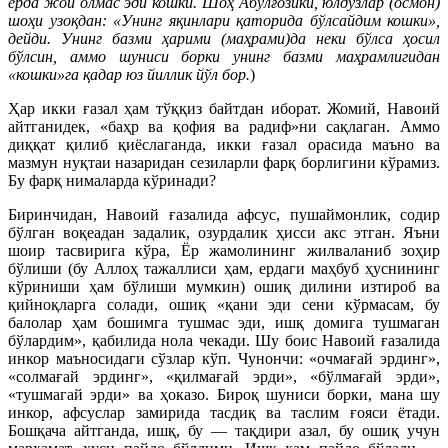
ерда жой олмас эди кошки. Шоҳ Абулғозики, юлдузлар (осмон)
шоҳи узоқдан: «Унинг яқинлари қаторида бўлсайдим кошки»,
дейди. Унинг базми ҳарими (маҳрами)да неки бўлса ҳосил
бўлсин, аммо шуниси борки унинг базми маҳрамлигидан
«кошки»га қадар юз йиллик йўл бор.
)
Ҳар икки ғазал ҳам тўққиз байтдан иборат. Жомий, Навоий
айтганидек, «баҳр ва қофия ва радиф»ни сақлаган. Аммо
диққат қилиб қиёслаганда, икки ғазал орасида маъно ва
мазмун нуқтаи назаридан сезиларли фарқ борлигини кўрамиз.
Бу фарқ нималарда кўринади?
Биринчидан, Навоий ғазалида афсус, пушаймонлик, содир
бўлган воқеадан задалик, озурдалик ҳисси акс этган. Яъни
шоир тасвирига кўра, Ёр жамолининг жилваланиб зоҳир
бўлиши (бу Аллоҳ тажаллиси ҳам, ердаги маҳбуб ҳуснининг
кўриниши ҳам бўлиши мумкин) ошиқ дилини изтироб ва
қийноқларга солади, ошиқ «қани эди сени кўрмасам, бу
балолар ҳам бошимга тушмас эди, ишқ домига тушмаган
бўлардим», қабилида нола чекади. Шу боис Навоий ғазалида
инкор маъносидаги сўзлар кўп. Чунончи: «очмағай эрдинг»,
«солмағай эрдинг», «қилмағай эрди», «бўлмағай эрди»,
«тушмагай эрди» ва ҳоказо. Бироқ шуниси борки, мана шу
инкор, афсуслар замирида тасдиқ ва таслим ғояси ётади.
Бошқача айтганда, ишқ, бу — тақдири азал, бу ошиқ учун