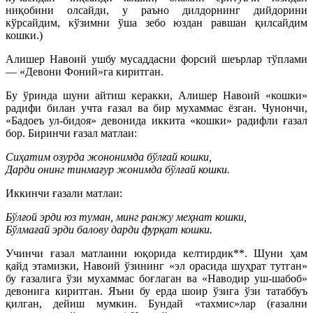
ниқобини олсайди, у раъно дилдорнинг дийдорини
кўрсайдим, кўзимни ўша зебо юздан равшан қилсайдим
кошки.)
Алишер Навоий ушбу мусаддасни форсий шеърлар тўплами
— «Девони Фоний»га киритган.
Бу ўринда шуни айтиш керакки, Алишер Навоий «кошки»
радифи билан учта ғазал ва бир мухаммас ёзган. Чунончи,
«Бадоеъ ул-бидоя» девонида иккита «кошки» радифли ғазал
бор. Биринчи ғазал матлаи:
Сиҳатим озурда жононимда бўлғай кошки,
Дарди онинг тинмағур жонимда бўлғай кошки.
Иккинчи ғазали матлаи:
Бўлғой эрди юз туман, минг ранжу меҳнат кошки,
Бўлмағай эрди балову дарди фурқат кошки.
Учинчи ғазал матлаини юқорида келтирдик**. Шуни ҳам
қайд этамизки, Навоий ўзининг «эл орасида шуҳрат тутган»
бу ғазалига ўзи мухаммас боғлаган ва «Наводир уш-шабоб»
девонига киритган. Яъни бу ерда шоир ўзига ўзи татаббуъ
қилган, дейиш мумкин. Бундай «тахмис»лар (ғазални