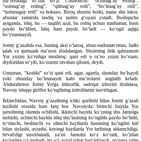
ma’nosidagi so‘zlar ko‘p. Chunonchi: “ochmag‘ay erding”,
“solmag‘ay erding”, “qilmag‘ay erdi”, “bo‘lmag‘ay erdi”,
“tushmagay erdi” va hokazo. Biroq shunisi borki, mana shu inkor,
afsuslar zamirida tasdiq va taslim g‘oyasi yotadi. Boshqacha
aytganda, ishq, bu — taqdiri azal, bu oshiq uchun marhamat, husn
paydo bo‘ldimi, Ishq ham paydo bo‘ladi — ko‘ngil aqlga
bo‘ysunmaydi.
Jomiy g‘azalida esa, buning aksi o‘laroq, afsus-nadomat emas, balki
talab va qumsash ma’nosi ifodalangan. Shoirning lirik qahramoni
Yor yuzini ko‘rishga mushtoq: qani edi u ra’no yuzni ko‘rsam,
diydoridan to‘yib, ko‘zumni ravshan qilsam, deydi.
Umuman, “koshki” so‘zi qani edi, agar, agarda, shunday bo‘lsaydi
yoki shunday bo‘lmasaydi kabi ma’nolarni anglatib keladi.
Abdurahmon Jomiy Yorga intizorlik, sadoqat izhorini ifodalasa,
Navoiy ishqqa giriftor ko‘ngilning iztiroblarini tasvirlagan.
Ikkinchidan, Navoiy g‘azalining ichki qurilishi bilan Jomiy g‘azali
tuzilishi orasida ham farq bor. Navoiyda: birinchi baytda Yor
jamolining olamda ochilishi, ikkinchi baytda ko‘zning shu Jamolga
tushishi, uchinchi baytda ishq shu’lasining ko‘ngilda paydo bo‘lishi,
to‘rtinchi, beshinchi va oltinchi baytlarda husnning ko‘ngilni lutf
bilan siylashi, avrashi, keyingi baytlarda Yor lutfining aldamchiligi,
bevafoligi tasvirlanadi, ya’ni: Jamolni ko‘z ko‘radi, ko‘zdan
ko‘ngilga o‘t tushadi, bu o‘t avval rohat bag‘ishlaydi, so‘ngra zulm