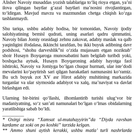
Alisher Navoiy musaddas yozish talablariga to‘liq rioya etgan, ya’ni
ilova qilingan baytlar g‘azal baytlari ma’nosini rivojlantirgan,
to‘ldirgan. Mavjud mavzu va mazmundan chetga chiqish ko‘zga
tashlanmaydi.
Shu tariqa, ushbu adabiy hodisa, bir tomonidan, Navoiy ijodiy
salohiyatining bemisl qudrati, uning asarlari qadru qimmatini,
Navoiy bilan Jomiy orasidagi zehnu zakovat, adabiy maslak va qalb
yaqinligini ifodalasa, ikkinchi tarafdan, bu ikki buyuk adibning davr
podshosi, “shohu darveshlik”ni o‘zida mujassam etgan noziktab’
shoir Husayn Boyqaroga munosabatini ham belgilab turibdi yoki,
boshqacha aytsak, Husayn Boyqaroning adabiy hayotga faol
ishtiroki, Navoiy va Jomiyga bo‘lgan chuqur hurmati, ular iste’dodi
mevalarini ko‘paytirish sari qilgan harakatlari namunasini ko‘ramiz.
Bu uch buyuk zot XV asr Hirot adabiy muhitining markazida
turganlar va ular siymosida adabiyot va xalq, ma’naviyat va davlat
birlashgan edi.
Ularning bir-birini qo‘llashi, ilhomlantirib turishi ulug‘vor bir
madaniyatning, so‘z san’ati namunalari bo‘lgan o‘lmas obidalarning
yaratilishiga sabab bo‘ldi.
_________
* Oxirgi misra “Xamsat ul-mutahayyirin”da “Diyda ravshan
kardame az xoki on po koshki” tarzida kelgan.
** Ammo shuni aytish kerakki, ushbu matla’ turli nashrlarda