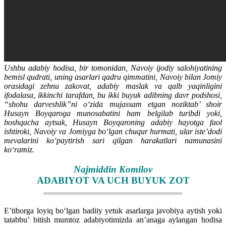
Ushbu adabiy hodisa, bir tomonidan, Navoiy ijodiy salohiyatining
bemisl qudrati, uning asarlari qadru qimmatini, Navoiy bilan Jomiy
orasidagi zehnu zakovat, adabiy maslak va qalb yaqinligini
ifodalasa, ikkinchi tarafdan, bu ikki buyuk adibning davr podshosi,
“shohu darveshlik”ni o‘zida mujassam etgan noziktab’ shoir
Husayn Boyqaroga munosabatini ham belgilab turibdi yoki,
boshqacha aytsak, Husayn Boyqaroning adabiy hayotga faol
ishtiroki, Navoiy va Jomiyga bo‘lgan chuqur hurmati, ular iste’dodi
mevalarini ko‘paytirish sari qilgan harakatlari namunasini
ko‘ramiz.
Najmiddin Komilov
ADABIYOT VA UCH BUYUK ZOT
E’tiborga loyiq bo‘lgan badiiy yetuk asarlarga javobiya aytish yoki
tatabbu’ bitish mumtoz adabiyotimizda an’anaga aylangan hodisa