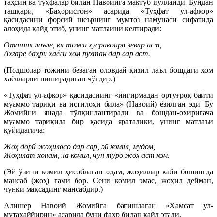
таҳсин ва туҳфалар билан Навоийга мактуб йўллайди. Бундан
ташқари, «Баҳористон» асарида «Туҳфат ул-афкор»
қасидасини форсий шеърнинг мумтоз намунаси сифатида
алоҳида қайд этиб, унинг матлаини келтиради:
Оташин лаъле, ки тожи хусравонро зевар аст,
Ахгаре баҳри хаёли хом пухтан дар сар аст.
(Подшолар тожини безаган оловдай қизил лаъл бошдаги хом
хаёлларни пиширадиган чўғдир.)
«Туҳфат ул-афкор» қасидасиинг «йигирмадан ортуғроқ байти
муаммо тариқи ва истилоҳи била» (Навоий) ёзилган эди. Бу
Жомийни янада тўлқинлантиради ва бошдан-охиригача
муаммо тариқида бир қасида яратадики, унинг матлаъи
қуйидагича:
Жоҳ дорй жоҳилосо дар сар, эй комил, мудом,
Жоҳилат хонам, на комил, чун туро жоҳ аст ком.
(Эй ўзини комил ҳисоблаган одам, жоҳиллар каби бошингда
мансаб (жоҳ) ғами бор. Сени комил эмас, жоҳил дейман,
чунки мақсадинг мансабдир.)
Алишер Навоий Жомийга бағишлаган «Хамсат ул-
мутаҳаййирин» асарида буни фахр билан қайд этади.