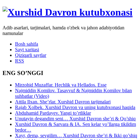
Adib asarlari, tarjimalari, hamda o'zbek va jahon adabiyotidan
namunalar
Bosh sahifa
Sayt xaritasi
Qiziqarli saytlar
RSS
ENG SO’NGGI
Mirzohid Muzaffar. Hechlik va Hellados. Esse
Najmiddin Komilov. Tasavvuf & Najmiddin Komilov bilan
suhbatlar (Video)
Attila Ilxan. She’rlar. Xurshid Davron tarjimalari
Rajab Xolbek. Xurshid Davron va uning kutubxonasi haqida
Abduhamid Pardayev. Yangi to’rtliklar
Unutayin degandim seni… Xurshid Davron she’ri & Qo’shiq
Xurshid Davron & Sarvara & IA. Sen kelar yo’llarga tikildim
bedor…
Xayr, dema, sevgilim… Xurshid Davron she’ri & Ikki qo’shiq