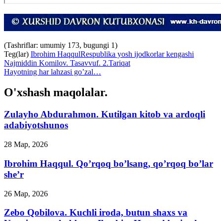
(Tashriflar: umumiy 173, bugungi 1)
Teg(lar)
Ibrohim Haqqul
Respublika yosh ijodkorlar kengashi
Najmiddin Komilov. Tasavvuf. 2.Tariqat
Hayotning har lahzasi go’zal…
O'xshash maqolalar.
Zulayho Abdurahmon. Kutilgan kitob va ardoqli
adabiyotshunos
28 Мар, 2026
Ibrohim Haqqul. Qo’rqoq bo’lsang, qo’rqoq bo’lar
she’r
26 Мар, 2026
Zebo Qobilova. Kuchli iroda, butun shaxs va