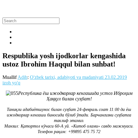
Respublika yosh ijodkorlar kengashida
ustoz Ibrohim Haqqul bilan suhbat!
Muallif
Adib
:
O'zbek tarixi, adabiyoti va madaniyati
23.02.2019
izoh yo'q
Республика ёш ижодкорлар кенгашида устоз Иброҳим
Ҳаққул билан суҳбат!
Таниқли адабиётшунос билан суҳбат 24-февраль соат 11:00 да ёш
ижодкорлар кенгаши биносида бўлиб ўтади. Барчангизни суҳбатга
таклиф этамиз.
Манзил: Қатортол кўчаси 60-А уй. «Китоб олами» савдо мажмуаси.
Телефон рақам: +99895 475 75 72