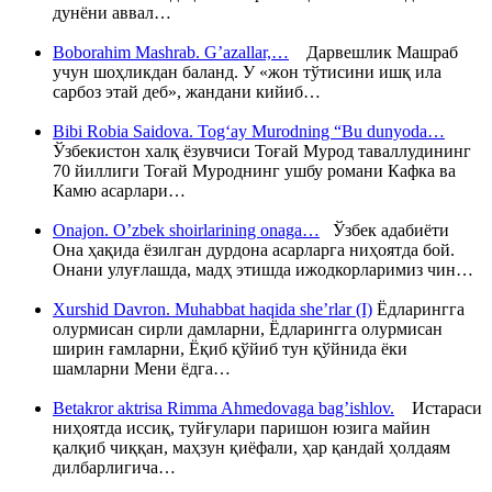
дунёни аввал…
Boborahim Mashrab. G’azallar,…
Дарвешлик Машраб
учун шоҳликдан баланд. У «жон тўтисини ишқ ила
сарбоз этай деб», жандани кийиб…
Bibi Robia Saidova. Tog‘ay Murodning “Bu dunyoda…
Ўзбекистон халқ ёзувчиси Тоғай Мурод таваллудининг
70 йиллиги Тоғай Муроднинг ушбу романи Кафка ва
Камю асарлари…
Onajon. O’zbek shoirlarining onaga…
Ўзбек адабиёти
Она ҳақида ёзилган дурдона асарларга ниҳоятда бой.
Онани улуғлашда, мадҳ этишда ижодкорларимиз чин…
Xurshid Davron. Muhabbat haqida she’rlar (I)
Ёдларингга
олурмисан сирли дамларни, Ёдларингга олурмисан
ширин ғамларни, Ёқиб қўйиб тун қўйнида ёки
шамларни Мени ёдга…
Betakror aktrisa Rimma Ahmedovaga bag’ishlov.
Истараси
ниҳоятда иссиқ, туйғулари паришон юзига майин
қалқиб чиққан, маҳзун қиёфали, ҳар қандай ҳолдаям
дилбарлигича…