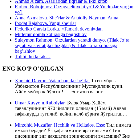
Ahmad A’zam. Asarlaridan fiqralar & Ikki kitob
Farhod Bobojonov. Orzuga eltuvchi yo‘l & Yulduzlar yurgan
yo`l
Anna Axmatova. She’rlar & Anatoliy Nayman. Anna
Ibodat Rajabova. Yangi she’rlar
Federiko Garsia Lorka. «Tamarit devoni»dan
Mirtemir domla xotirasiga bag’ishlov
Sulaymon Rahmon. Orzulardan yaratdi dunyo. (Tilak Jo’ra
siyrati va suvratiga chizgilar) & Tilak Jo’ra xotirasiga
bag’ishlov
Tolibi ilm kerak…
ENG KO’P O’QILGAN
Xurshid Davron. Vatan haqida she’rlar
1 сентябрь -
Ўзбекистон Республикасининг Мустақиллик куни.
Айём муборак бўлсин! Энг азиз ва энг…
Umar Xayyom.Ruboiylar
Буюк Умар Хайём
таваллудининг 970 йиллиги олдидан (15 май) Аввал
тафаккурда туғилиб, кейин қалб қўрига йўғрилган…
Mirzohid Muzaffar. Hechlik va Hellados. Esse
Тил нимага
имкон беради? Ўз қафасимизни яратишгами? Тил
инсоннинг энг даҳшатли эринчоқлиги эмасмиди? Биз