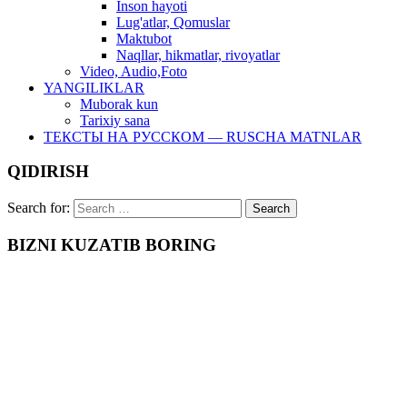
Inson hayoti
Lug'atlar, Qomuslar
Maktubot
Naqllar, hikmatlar, rivoyatlar
Video, Audio,Foto
YANGILIKLAR
Muborak kun
Tarixiy sana
ТЕКСТЫ НА РУССКОМ — RUSCHA MATNLAR
QIDIRISH
Search for:
BIZNI KUZATIB BORING