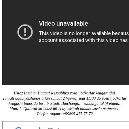
Ustoz Ibrohim Haqqul Respublika yosh ijodkorlar kengashida!
Taniqli adabiyotshunos bilan suhbat 24-fevral soat 11:00 da yosh ijodkorlar
kengashi binosida bo’lib o’tadi. Barchangizni suhbatga taklif etamiz.
Manzil: Qatortol ko’chasi 60-A uy. «Kitob olami» savdo majmuasi.
Telefon raqam: +99895 475 75 72