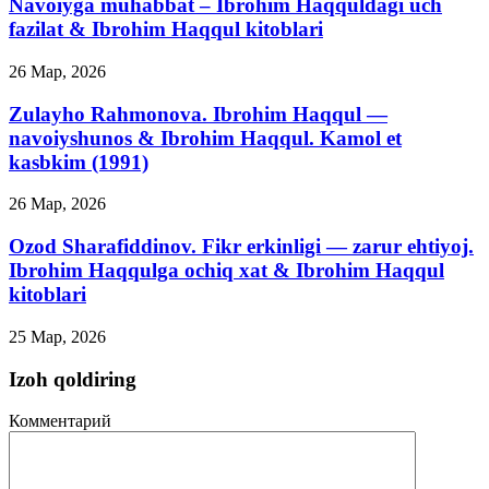
Navoiyga muhabbat – Ibrohim Haqquldagi uch
fazilat & Ibrohim Haqqul kitoblari
26 Мар, 2026
Zulayho Rahmonova. Ibrohim Haqqul —
navoiyshunos & Ibrohim Haqqul. Kamol et
kasbkim (1991)
26 Мар, 2026
Ozod Sharafiddinov. Fikr erkinligi — zarur ehtiyoj.
Ibrohim Haqqulga ochiq xat & Ibrohim Haqqul
kitoblari
25 Мар, 2026
Izoh qoldiring
Комментарий