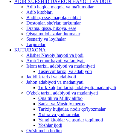
ADIB XURSHID DAVRON HAYOTI VA IJODI
Adib haqida maqola va ma'lumotlar
Adib kitoblari
Badiha, esse, maqola, suhbat
Dostonlar, she'rlar, turkumlar
Drama, qissa, hikoya, esse
Qisqa mulohazalar, luqmalar
Ssenariy va loyihalar
Tarjimalar
KUTUBXONA
Alisher Navoiy hayoti va ijodi
Amir Temur hayoti va faoliyati
Islom tarixi, adabiyoti va madaniyati
Tasavvuf tarixi, va adabiyoti
Jadidlik tarixi va adabiyoti
Jahon adabiyoti va madaniyati
Turk xalqlari tarixi, adabiyoti, madaniyati
O'zbek tarixi, adabiyoti va madaniyati
Ona tili va Milliy alifbo
San'at va Musiqiy meros
Tarixiy hujjatlar, nodir qo'lyozmalar
Xotira va yodnomalar
Yangi kitoblar va asarlar taqdimoti
Yoshlar ijodi
Qo'shimcha bo'lim