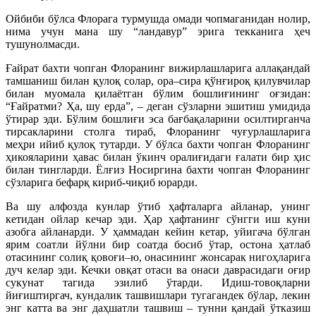
Ойбиби бўлса Флорага турмушда омади чопмаганидан нолир,
нима учун мана шу “ландавур” эрига текканига ҳеч
тушунолмасди.
Ғайрат бахти чопган Флоранинг вижирлашларига аллақандай
тамшаниш билан қулоқ солар, ора–сира қўнғироқ қилувчилар
билан муомала қилаётган бўлим бошлиғининг оғзидан:
“Ғайратми? Ҳа, шу ерда”, – деган сўзларни эшитиш умидида
ўтирар эди. Бўлим бошлиғи эса бағбақаларини осилтирганча
тирсакларини столга тираб, Флоранинг чуғурлашларига
меҳри ийиб қулоқ тутарди. У бўлса бахти чопган Флоранинг
ҳикояларини ҳавас билан ўкинч оралиғидаги ғалати бир ҳис
билан тингларди. Ёлғиз Носиргина бахти чопган Флоранинг
сўзларига бефарқ кириб-чиқиб юрарди.
Ва шу алфозда кунлар ўтиб ҳафталарга айланар, унинг
кетидан ойлар кечар эди. Ҳар ҳафтанинг сўнгги иш куни
азобга айланарди. У ҳаммадан кейин кетар, уйигача бўлган
ярим соатли йўлни бир соатда босиб ўтар, остона ҳатлаб
отасининг солиқ қовоғи–ю, онасининг жонсарак нигоҳларига
дуч келар эди. Кечки овқат отаси ва онаси даврасидаги оғир
сукунат тагида эзилиб ўтарди. Идиш-товоқларни
йиғиштиргач, кундалик ташвишлари тугагандек бўлар, лекин
энг катта ва энг даҳшатли ташвиш – тунни қандай ўтказиш