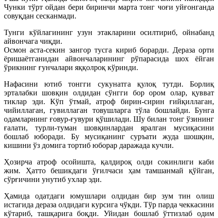
Чунки тўрт ойдан бери биринчи марта тонг чоғи уйғонганда
совуқдан сесканмади.
Тунги кўйлагининг узун этакларини осилтириб, ойнабанд
айвончага чиқди.
Осмон аста-секин зангор тусга кириб борарди. Дераза орти
ёришаётганидан айвончаларининг рўпарасида шох ёйган
ўрикнинг ғунчалари яққолроқ кўринди.
Нафасини ютиб тонгги сукунатга қулоқ тутди. Борлиқ
эрталабки шовқин олдидан сўнгги бор ором олар, қувват
тиклар эди. Кўп ўтмай, атроф бирин-сирин ғийқиллаган,
чийиллаган, гувиллаган товушларга тўла бошлайди. Бунга
одамларнинг ғовур-ғувури қўшилади. Шу билан тонг ўзининг
ғалати, турли-туман шовқинлардан яралган мусиқасини
бошлаб юборади. Бу мусиқанинг суръати жуда шошқин,
кишини ўз домига тортиб юборар даражада кучли.
Ҳозирча атроф осойишта, қалдироқ олди сокинлиги каби
жим. Ҳатто бешикдаги ўғилчаси ҳам тамшанмай қўйган,
сўрғичини унутиб ухлар эди.
Ҳамида одатдаги юмушлари олдидан бир зум тин олиш
истагида дераза олдидаги курсига чўкди. Тўр парда чеккасини
кўтариб, ташқарига боқди. Уйидан бошлаб ўттизлаб одим