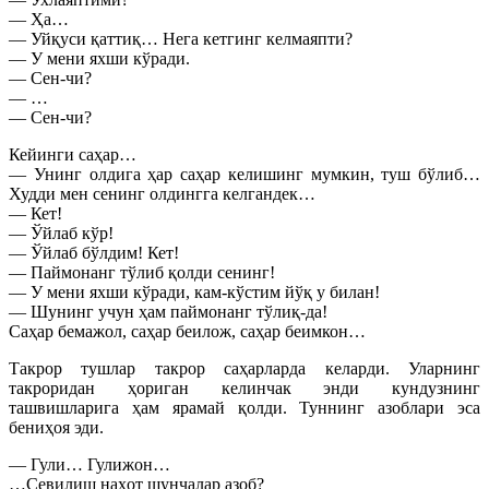
— Ҳа…
— Уйқуси қаттиқ… Нега кетгинг келмаяпти?
— У мени яхши кўради.
— Сен-чи?
— …
— Сен-чи?
Кейинги саҳар…
— Унинг олдига ҳар саҳар келишинг мумкин, туш бўлиб…
Худди мен сенинг олдингга келгандек…
— Кет!
— Ўйлаб кўр!
— Ўйлаб бўлдим! Кет!
— Паймонанг тўлиб қолди сенинг!
— У мени яхши кўради, кам-кўстим йўқ у билан!
— Шунинг учун ҳам паймонанг тўлиқ-да!
Саҳар бемажол, саҳар беилож, саҳар беимкон…
Такрор тушлар такрор саҳарларда келарди. Уларнинг
такроридан ҳориган келинчак энди кундузнинг
ташвишларига ҳам ярамай қолди. Туннинг азоблари эса
бениҳоя эди.
— Гули… Гулижон…
…Севилиш наҳот шунчалар азоб?