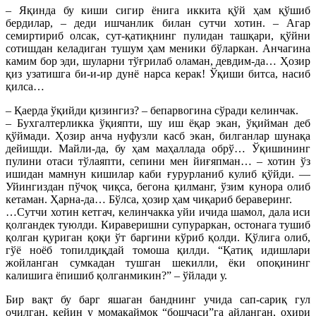
– Яқинда бу киши сигир ёнига иккита қўй ҳам қўшиб
бердилар, – деди ишчанлик билан сутчи хотин. – Агар
семиртириб олсак, сут-қатиқнинг пулидан ташқари, қўйни
сотишдан келадиган тушум ҳам меники бўларкан. Анчагина
камим бор эди, шуларни тўғрилаб оламан, девдим-да… Ҳозир
қиз узатишга би-и-ир дунё нарса керак! Ўқиши битса, насиб
қилса…
– Қаерда ўқийди қизингиз? – бепарвогина сўради келинчак.
– Бухгалтерликка ўқияпти, шу иш ёқар экан, ўқийман деб
қўймади. Ҳозир анча нуфузли касб экан, билганлар шунақа
дейишди. Майли-да, бу ҳам маҳаллада обрў… Ўқишининг
пулини отаси тўлаяпти, сепини мен йиғяпман… – хотин ўз
ишидан мамнун кишилар каби ғурурланиб кулиб қўйди. —
Уйингиздан пўчоқ чиқса, бегона қилманг, ўзим кунора олиб
кетаман. Ҳарна-да… Бўлса, ҳозир ҳам чиқариб бераверинг.
…Сутчи хотин кетгач, келинчакка уйи ичида шамол, дала иси
қолгандек туюлди. Кираверишни супураркан, остонага тушиб
қолган қуриган қоқи ўт баргини кўриб қолди. Қўлига олиб,
гўё ноёб топилдиқдай томоша қилди. “Қатиқ идишлари
жойланган сумкадан тушган шекилли, ёки опоқининг
калишига ёпишиб қолганмикин?” – ўйлади у.
Бир вақт бу барг яшаган банднинг учида сап-сариқ гул
очилган, кейин у момақаймоқ “бошчаси”га айланган, охири