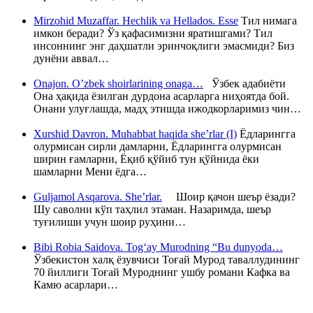
Mirzohid Muzaffar. Hechlik va Hellados. Esse
Тил нимага
имкон беради? Ўз қафасимизни яратишгами? Тил
инсоннинг энг даҳшатли эринчоқлиги эмасмиди? Биз
дунёни аввал…
Onajon. O’zbek shoirlarining onaga…
Ўзбек адабиёти
Она ҳақида ёзилган дурдона асарларга ниҳоятда бой.
Онани улуғлашда, мадҳ этишда ижодкорларимиз чин…
Xurshid Davron. Muhabbat haqida she’rlar (I)
Ёдларингга
олурмисан сирли дамларни, Ёдларингга олурмисан
ширин ғамларни, Ёқиб қўйиб тун қўйнида ёки
шамларни Мени ёдга…
Guljamol Asqarova. She’rlar.
Шоир қачон шеър ёзади?
Шу саволни кўп таҳлил этаман. Назаримда, шеър
туғилиши учун шоир руҳини…
Bibi Robia Saidova. Tog‘ay Murodning “Bu dunyoda…
Ўзбекистон халқ ёзувчиси Тоғай Мурод таваллудининг
70 йиллиги Тоғай Муроднинг ушбу романи Кафка ва
Камю асарлари…