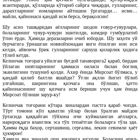
ясантирарди, қўлларида кўтариб сайрга чиқарди, гулларнинг,
дарахтларнинг номларини айтишни ўргатарди… исми…
майли, қайнонаси қандай исм берса, берақолсин!
Шу асно ташқаридан аёлларнинг шодон ғовур-ғувурлари,
болаларнинг чувур-чувури эшитилди, кимдир гумбурлатиб
ўтин ёрди. Ҳамида деразаларни очиб юборди. Шу заҳоти уй
бурчагига ўрнашган новвойхонадан янги ёпилган нон иси
келди, айвонча ўрик гулларининг сархуш қиларлик ҳидига
тўлиб кетди.
Келинчак тоғорага уйилган буғдой танаворига2 қараб, бирдан
ўйлаган ниятларининг ҳаммаси оиласи билан боғлиқ
эканлигини тушуниб қолди. Ахир ёнида Мирсоат бўлмаса, у
қандай қилиб бахтли яшайди? Ўғли ақлли йигит бўлиб
улғайиши, ширингина қизчага она бўлиши, ҳатто
қайнонасининг шу қизчага исм бериши учун ҳам ёнида
Мирсоат бўлиши зарур-ку!
Келинчак тоғорани кўтара зиналардан пастга қараб чопди.
Тўрт томони кўп қаватли уйлар билан ўралган майдон
ўртасида қаққайган тўйхона ичи куймаланган аёлларга,
нарироқдаги яланглик эса тўп тепаётган болаларга тўла эди.
Ҳамма ёқда баҳор, серташвиш, серғалва, лекин севимли ҳаёт
ҳукмрон!
Ҳамида яна зиналар оша юқорига югурди. Боласини апил-