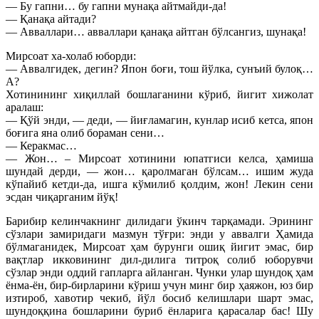
— Бу гапни… бу гапни мунақа айтмайди-да!
— Қанақа айтади?
— Авваллари… авваллари қанақа айтган бўлсангиз, шунақа!
Мирсоат ха-холаб юборди:
— Аввалгидек, дегин? Япон боғи, тош йўлка, сунъий булоқ…
А?
Хотинининг хиқиллай бошлаганини кўриб, йигит хижолат
аралаш:
— Қўй энди, — деди, — йиғламагин, кунлар исиб кетса, япон
боғига яна олиб бораман сени…
— Керакмас…
— Жон… – Мирсоат хотинини юпатгиси келса, ҳамиша
шундай дерди, — жон… қаролмаган бўлсам… ишим жуда
кўпайиб кетди-да, ишга кўмилиб қолдим, жон! Лекин сени
эсдан чиқарганим йўқ!
Барибир келинчакнинг дилидаги ўкинч тарқамади. Эрининг
сўзлари замиридаги мазмун тўғри: энди у аввалги Ҳамида
бўлмаганидек, Мирсоат ҳам бурунги ошиқ йигит эмас, бир
вақтлар икковининг дил-дилига титроқ солиб юборувчи
сўзлар энди оддий гапларга айланган. Чунки улар шундоқ ҳам
ёнма-ён, бир-бирларини кўриш учун минг бир ҳаяжон, юз бир
изтироб, хавотир чекиб, йўл босиб келишлари шарт эмас,
шундоққина бошларини буриб ёнларига қарасалар бас! Шу