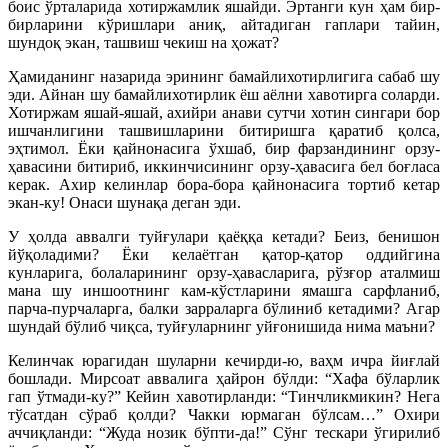
боис ўрталарида хотиржамлик яшайди. Эртанги кун ҳам бир-
бирларини кўришлари аниқ, айтадиган гаплари тайин,
шундоқ экан, ташвиш чекиш на ҳожат?
Ҳамиданинг назарида эрининг бамайлихотирлигига сабаб шу
эди. Айнан шу бамайлихотирлик ёш аёлни хавотирга соларди.
Хотиржам яшай-яшай, ахийри анави сутчи хотин сингари бор
ишчанлигини ташвишларини битиришга қаратиб қолса,
эҳтимол. Ёки қайнонасига ўхшаб, бир фарзандининг орзу-
ҳавасини битириб, иккинчисининг орзу-ҳавасига бел боғласа
керак. Ахир келинлар бора-бора қайнонасига тортиб кетар
экан-ку! Онаси шунақа деган эди.
У ҳолда аввалги туйғулари қаёққа кетади? Беиз, бенишон
йўқоладими? Ёки келаётган қатор-қатор оддийгина
кунларига, болаларининг орзу-ҳавасларига, рўзғор аталмиш
мана шу иншоотнинг кам-кўстларини ямашга сарфланиб,
парча-пурчаларга, балки зарраларга бўлиниб кетадими? Агар
шундай бўлиб чиқса, туйғуларнинг уйғонишида нима маъни?
Келинчак юрагидан шуларни кечирди-ю, ваҳм ичра йиғлай
бошлади. Мирсоат аввалига ҳайрон бўлди: “Хафа бўларлик
гап ўтмади-ку?” Кейин хавотирланди: “Тинчликмикин? Нега
тўсатдан сўраб қолди? Чакки юрмаган бўлсам…” Охири
аччиқланди: “Жуда нозик бўпти-да!” Сўнг тескари ўгирилиб