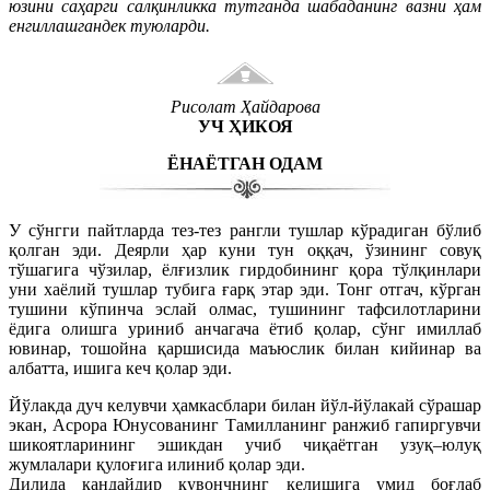
юзини саҳарги салқинликка тутганда шабаданинг вазни ҳам
енгиллашгандек туюларди.
Рисолат Ҳайдарова
УЧ ҲИКОЯ
ЁНАЁТГАН ОДАМ
У сўнгги пайтларда тез-тез рангли тушлар кўрадиган бўлиб
қолган эди. Деярли ҳар куни тун оққач, ўзининг совуқ
тўшагига чўзилар, ёлғизлик гирдобининг қора тўлқинлари
уни хаёлий тушлар тубига ғарқ этар эди. Тонг отгач, кўрган
тушини кўпинча эслай олмас, тушининг тафсилотларини
ёдига олишга уриниб анчагача ётиб қолар, сўнг имиллаб
ювинар, тошойна қаршисида маъюслик билан кийинар ва
албатта, ишига кеч қолар эди.
Йўлакда дуч келувчи ҳамкасблари билан йўл-йўлакай сўрашар
экан, Асрора Юнусованинг Тамилланинг ранжиб гапиргувчи
шикоятларининг эшикдан учиб чиқаётган узуқ–юлуқ
жумлалари қулоғига илиниб қолар эди.
Дилида қандайдир қувончнинг келишига умид боғлаб