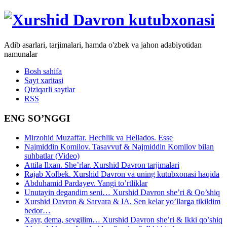
Adib asarlari, tarjimalari, hamda o'zbek va jahon adabiyotidan
namunalar
Bosh sahifa
Sayt xaritasi
Qiziqarli saytlar
RSS
ENG SO’NGGI
Mirzohid Muzaffar. Hechlik va Hellados. Esse
Najmiddin Komilov. Tasavvuf & Najmiddin Komilov bilan
suhbatlar (Video)
Attila Ilxan. She’rlar. Xurshid Davron tarjimalari
Rajab Xolbek. Xurshid Davron va uning kutubxonasi haqida
Abduhamid Pardayev. Yangi to’rtliklar
Unutayin degandim seni… Xurshid Davron she’ri & Qo’shiq
Xurshid Davron & Sarvara & IA. Sen kelar yo’llarga tikildim
bedor…
Xayr, dema, sevgilim… Xurshid Davron she’ri & Ikki qo’shiq