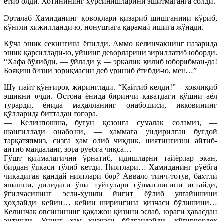
ётиб олди. Хотинининг хўрсинишларини эшитмаганга солди.
Эрталаб Ҳамиданинг қовоқлари қизариб шишганини кўриб,
кўнгли хижилланди-ю, нонуштага қарамай ишига жўнади.
Кўча эшик секингина ёпилди. Аммо келинчакнинг назарида
эшик қарсиллади-ю, уйнинг деворларини зириллатиб юборди.
“Хафа бўлибди, — ўйлади у, — эркалик қилиб юборибман-да!
Бояқиш бизни зориқмасин деб уриниб ётибди-ю, мен…”
Шу пайт қўнғироқ жиринглади. “Қайтиб келди!” – ховлиқиб
эшикни очди. Остона ёнида биринчи қаватдаги қўшни аёл
турарди, ёнида маҳалланинг онабошиси, икковининг
қўлларида биттадан тоғора.
— Келинпошша, бугун қозонга сумалак соламиз, —
шанғиллади онабоши, — ҳаммага ундирилган буғдой
тарқатяпмиз, сизга ҳам олиб чиқдик, ниятингизни айтиб-
айтиб майдаланг, зора рўёбга чиқса…
Гўшт қиймалагични ўрнатиб, идишларни тайёрлар экан,
бирдан ўпкаси тўлиб кетди. Ниятлари… Ҳамиданинг рўёбга
чиқадиган қандай ниятлари бор? Аввало тинч-тотув, бахтли
яшашни, дилидаги ўша туйғулари сўнмаслигини истайди,
ўғилчасининг эсли-ҳушли йигит бўлиб улғайишини
ҳоҳлайди, кейин… кейин ширингина қизчаси бўлишини…
Келинчак овсинининг қақажон қизини эслаб, юраги ҳавасдан
энтикди. Унинг ҳам қизчаси бўлгандайди, қўғирчоқдек