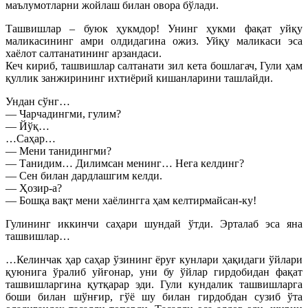
маълумотларни жойлаш билан овора бўлади.
Ташвишлар – буюк ҳукмдор! Унинг ҳукми фақат уйқу
маликасининг амри олдидагина ожиз. Уйқу маликаси эса
хаёлот салтанатининг арзандаси.
Кеч кириб, ташвишлар салтанати зил кета бошлагач, Гули ҳам
қуллик занжирининг ихтиёрий кишанларини ташлайди.
Ундан сўнг…
— Чарчадингми, гулим?
— Йўқ…
…Саҳар…
— Мени танидингми?
— Танидим… Дилимсан менинг… Нега келдинг?
— Сен билан дардлашгим келди.
— Ҳозир-а?
— Бошқа вақт мени хаёлингга ҳам келтирмайсан-ку!
Гулининг иккинчи саҳари шундай ўтди. Эрталаб эса яна
ташвишлар…
…Келинчак ҳар саҳар ўзининг ёруғ кунлари ҳақидаги ўйлари
қуюнига ўралиб уйғонар, уни бу ўйлар гирдобидан фақат
ташвишларгина қутқарар эди. Гули кундалик ташвишларга
боши билан шўнғир, гўё шу билан гирдобдан сузиб ўта