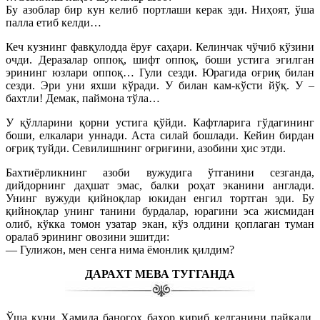
Бу азоблар бир кун келиб портлаши керак эди. Ниҳоят, ўша
палла етиб келди…
Кеч кузнинг фавқулодда ёруғ саҳари. Келинчак чўчиб кўзини
очди. Деразалар оппоқ, шифт оппоқ, боши устига эгилган
эрининг юзлари оппоқ… Гули сезди. Юрагида оғриқ билан
сезди. Эри уни яхши кўради. У билан кам-кўсти йўқ. У –
бахтли! Демак, паймона тўла…
У қўлларини қорни устига қўйди. Кафтларига гўдагининг
боши, елкалари уннади. Аста силай бошлади. Кейин бирдан
оғриқ туйди. Севилишнинг оғриғини, азобини ҳис этди.
Бахтиёрликнинг азоби вужудига ўтганини сезганда,
дийдорнинг даҳшат эмас, балки роҳат эканини англади.
Унинг вужуди қийноқлар юкидан енгил тортган эди. Бу
қийноқлар унинг танини бурдалар, юрагини эса жисмидан
олиб, кўкка томон узатар экан, кўз олдини қоплаган туман
оралаб эрининг овозини эшитди:
— Гулижон, мен сенга нима ёмонлик қилдим?
ДАРАХТ МЕВА ТУГГАНДА
Ўша куни Ҳамида баногоҳ баҳор кириб келганини пайқади.