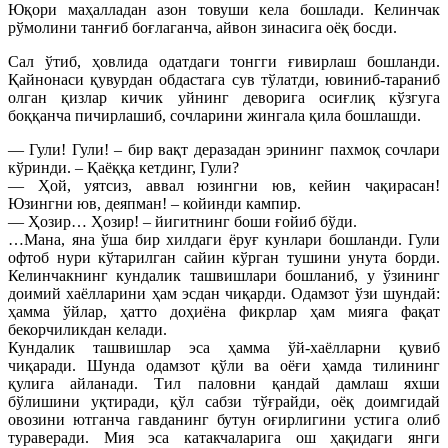
Юқори маҳалладан азон товуши кела бошлади. Келинчак
рўмолини танғиб боғлаганча, айвон зинасига оёқ босди.
Сал ўтиб, ҳовлида одатдаги тонгги ғивирлаш бошланди.
Қайнонаси қувурдан обдастага сув тўлатди, ювиниб-тараниб
олган қизлар кичик уйнинг деворига осиғлиқ кўзгуга
боққанча пичирлашиб, сочларини жингала қила бошлашди.
— Гули! Гули! – бир вақт деразадан эрининг пахмоқ сочлари
кўринди. – Қаёққа кетдинг, Гули?
— Ҳой, уятсиз, аввал юзингни юв, кейин чақирасан!
Юзингни юв, деяпман! – койинди кампир.
— Ҳозир… Ҳозир! – йигитнинг боши ғойиб бўди.
…Мана, яна ўша бир хилдаги ёруғ кунлари бошланди. Гули
офтоб нури кўтарилган сайин кўрган тушини унута борди.
Келинчакнинг кундалик ташвишлари бошланиб, у ўзининг
доимий хаёлларини ҳам эсдан чиқарди. Одамзот ўзи шундай:
ҳамма ўйлар, ҳатто доҳиёна фикрлар ҳам мияга фақат
бекорчиликдан келади.
Кундалик ташвишлар эса ҳамма ўй-хаёлларни қувиб
чиқаради. Шунда одамзот қўли ва оёғи ҳамда тилининг
қулига айланади. Тил паловни қандай дамлаш яхши
бўлишини уқтиради, қўл сабзи тўғрайди, оёқ доимгидай
овозини ютганча гавданинг бутун оғирлигини устига олиб
тураверади. Мия эса катакчаларига ош ҳақидаги янги