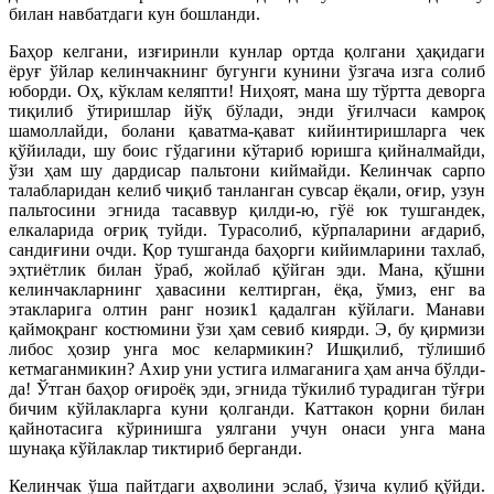
билан навбатдаги кун бошланди.
Баҳор келгани, изғиринли кунлар ортда қолгани ҳақидаги
ёруғ ўйлар келинчакнинг бугунги кунини ўзгача изга солиб
юборди. Оҳ, кўклам келяпти! Ниҳоят, мана шу тўртта деворга
тиқилиб ўтиришлар йўқ бўлади, энди ўғилчаси камроқ
шамоллайди, болани қаватма-қават кийинтиришларга чек
қўйилади, шу боис гўдагини кўтариб юришга қийналмайди,
ўзи ҳам шу дардисар пальтони киймайди. Келинчак сарпо
талабларидан келиб чиқиб танланган сувсар ёқали, оғир, узун
пальтосини эгнида тасаввур қилди-ю, гўё юк тушгандек,
елкаларида оғриқ туйди. Турасолиб, кўрпаларини ағдариб,
сандиғини очди. Қор тушганда баҳорги кийимларини тахлаб,
эҳтиётлик билан ўраб, жойлаб қўйган эди. Мана, қўшни
келинчакларнинг ҳавасини келтирган, ёқа, ўмиз, енг ва
этакларига олтин ранг нозик1 қадалган кўйлаги. Манави
қаймоқранг костюмини ўзи ҳам севиб киярди. Э, бу қирмизи
либос ҳозир унга мос келармикин? Ишқилиб, тўлишиб
кетмаганмикин? Ахир уни устига илмаганига ҳам анча бўлди-
да! Ўтган баҳор оғироёқ эди, эгнида тўкилиб турадиган тўғри
бичим кўйлакларга куни қолганди. Каттакон қорни билан
қайнотасига кўринишга уялгани учун онаси унга мана
шунақа кўйлаклар тиктириб берганди.
Келинчак ўша пайтдаги аҳволини эслаб, ўзича кулиб қўйди.