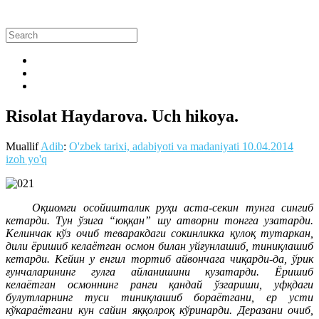
Risolat Haydarova. Uch hikoya.
Muallif
Adib
:
O'zbek tarixi, adabiyoti va madaniyati
10.04.2014
izoh yo'q
Оқшомги осойишталик руҳи аста-секин тунга сингиб
кетарди. Тун ўзига “юққан” шу атворни тонгга узатарди.
Келинчак кўз очиб теваракдаги сокинликка қулоқ тутаркан,
дили ёришиб келаётган осмон билан уйғунлашиб, тиниқлашиб
кетарди. Кейин у енгил тортиб айвончага чиқарди-да, ўрик
ғунчаларининг гулга айланишини кузатарди. Ёришиб
келаётган осмоннинг ранги қандай ўзгариши, уфқдаги
булутларнинг туси тиниқлашиб бораётгани, ер усти
кўкараётгани кун сайин яққолроқ кўринарди. Деразани очиб,