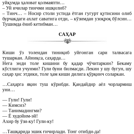
уйқумда ҳаловат қолмаяпти…
– Уй ичилар тинчми ишқилиб?
– Тинч… – Носир столи устида ётган гугурт қутисини олиб
бурчакдаги ахлат саватига отди, – кўзимдан узоқроқ бўлсин…
Тушимда ёниб кетибман…
САҲАР
Киши ўз толеидан тиниқиб уйғонган сари талвасага
тушаркан. Айниқса, саҳарда…
Нега энди толе кишини бу қадар чўчитаркин? Бекаму
кўстлиги учунми? Гули буни билмасди. Лекин у шу бугун, шу
саҳар ҳис этдики, толе ҳам киши дилига қўрқинч соларкан.
…Саҳарга яқин туш кўрибди. Қандайдир аёл чорлармиш
уни…
— Гули! Гули!
— Кимсиз?
— Танимадингми?
— Ё худойим-эй!
Ахир бу ўзи-ку! Гули-ку!
…Ташқарида эшик ғичирлади. Тонг отибди-да!