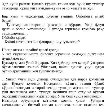
Ҳар куни рангли тушлар кўриш, кейин кун бўйи шу тушлар
таъсирида юриш унга кундан–кунга оғир келаётган эди.
Бир куни у чидолмади. Кўрган тушини Ойбибига айтиб
берди:
– Тушимда илонларнинг рақсларини кўрдим. Улар бутун
дунёни босиб кетишибди. Офтобда терилари ярқираб рақс
тушишармиш…
Ойбиби кулди:
– Бойиб кетсангиз биз фақирларни унутмассиз?
Носир қизга анграйиб қараб қолди.
У эса биринчи марта бировга юрагини очмоқчи бўлганига
пушаймон еди.
Кунлар ҳамон ўтиб борарди. Қиз ҳаётида ҳеч қандай ўзгариш
бўлмаслигини эзилиб ўйларкан, қайси гуноҳи учун хунук
бўлиб яралганини ҳеч тушунолмасди.
…Унинг учун энди дунёда суянадиган ҳеч нарса қолмаган
эди. Кундуз кунлари Носирнинг кўзига таъвия бўлиб
кўринаётганидан изтироб чекар, тунлари афсонавий тушлар
уни исканжага олар, тушдан кейинги тонг отгунча бўлган
бедорлик тинкасини қуритар эди. У ўн беш кунда озиб кетди.
Назарида орзусидаги каттакон ҳовли, ҳовли тўридаги
кичиккина уй, битмай қолган қалпоқча, ҳовли юзасида ку-