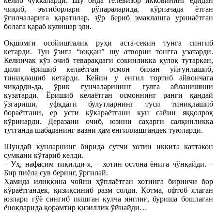
келиб чўккаларди. Шу онда телевизор икковининг ёдидан
чиқиб, эътиборлари рўпараларида, кўрпачада ётган
ўғилчаларига қаратилар, зўр бериб эмаклашга уринаётган
болага қараб кулишар эди.
Оқшомги осойишталик руҳи аста-секин тунга сингиб
кетарди. Тун ўзига “юққан” шу атворни тонгга узатарди.
Келинчак кўз очиб теваракдаги сокинликка қулоқ тутаркан,
дили ёришиб келаётган осмон билан уйғунлашиб,
тиниқлашиб кетарди. Кейин у енгил тортиб айвончага
чиқарди-да, ўрик ғунчаларининг гулга айланишини
кузатарди. Ёришиб келаётган осмоннинг ранги қандай
ўзгариши, уфқдаги булутларнинг туси тиниқлашиб
бораётгани, ер усти кўкараётгани кун сайин яққолроқ
кўринарди. Деразани очиб, юзини саҳарги салқинликка
тутганда шабаданинг вазни ҳам енгиллашгандек туюларди.
Шундай кунларнинг бирида сутчи хотин иккита каттакон
сумкани кўтариб келди.
– Уҳ, нафасим тиқилди-я, – хотин остона ёнига чўнқайди. –
Бир пиёла сув беринг, ўргилай.
Ҳамида илиққина чойни ҳўплаётган хотинга биринчи бор
кўраётгандек, қизиқсиниб разм солди. Қотма, офтоб ялаган
юзлари гўё сингиб пишган кулча янглиғ, буриша бошлаган
ёноқларида қорамтир қизиллик ўйнайди…