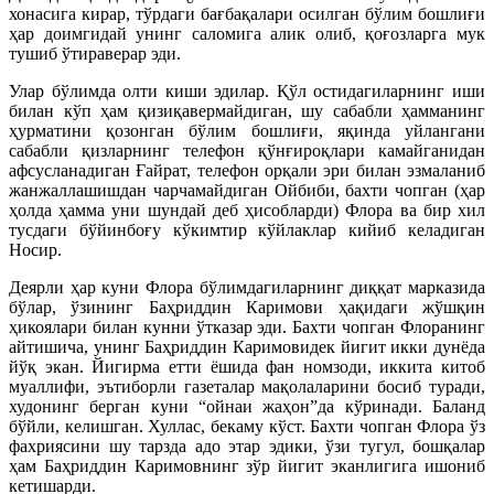
хонасига кирар, тўрдаги бағбақалари осилган бўлим бошлиғи
ҳар доимгидай унинг саломига алик олиб, қоғозларга мук
тушиб ўтираверар эди.
Улар бўлимда олти киши эдилар. Қўл остидагиларнинг иши
билан кўп ҳам қизиқавермайдиган, шу сабабли ҳамманинг
ҳурматини қозонган бўлим бошлиғи, яқинда уйлангани
сабабли қизларнинг телефон қўнғироқлари камайганидан
афсусланадиган Ғайрат, телефон орқали эри билан эзмаланиб
жанжаллашишдан чарчамайдиган Ойбиби, бахти чопган (ҳар
ҳолда ҳамма уни шундай деб ҳисобларди) Флора ва бир хил
тусдаги бўйинбоғу кўкимтир кўйлаклар кийиб келадиган
Носир.
Деярли ҳар куни Флора бўлимдагиларнинг диққат марказида
бўлар, ўзининг Баҳриддин Каримови ҳақидаги жўшқин
ҳикоялари билан кунни ўтказар эди. Бахти чопган Флоранинг
айтишича, унинг Баҳриддин Каримовидек йигит икки дунёда
йўқ экан. Йигирма етти ёшида фан номзоди, иккита китоб
муаллифи, эътиборли газеталар мақолаларини босиб туради,
худонинг берган куни “ойнаи жаҳон”да кўринади. Баланд
бўйли, келишган. Хуллас, бекаму кўст. Бахти чопган Флора ўз
фахриясини шу тарзда адо этар эдики, ўзи тугул, бошқалар
ҳам Баҳриддин Каримовнинг зўр йигит эканлигига ишониб
кетишарди.