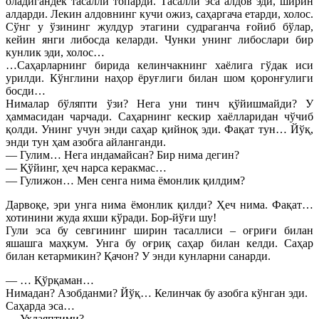
оладигандек тасалли топарди. Тасалли эса алдов эди, ширин
алдарди. Лекин алдовнинг кучи ожиз, саҳаргача етарди, холос.
Сўнг у ўзининг жулдур этагини судраганча ғойиб бўлар,
кейин янги либосда келарди. Чунки унинг либослари бир
кунлик эди, холос…
…Саҳарларнинг бирида келинчакнинг хаёлига гўдак иси
урилди. Кўнглини наҳор ёруғлиги билан шом қоронғулиги
босди…
Нималар бўляпти ўзи? Нега уни тинч қўйишмайди? У
ҳаммасидан чарчади. Саҳарнинг кескир хаёлларидан чўчиб
қолди. Унинг учун энди саҳар қийноқ эди. Фақат тун… Йўқ,
энди тун ҳам азобга айланганди.
— Гулим… Нега индамайсан? Бир нима дегин?
— Қўйинг, ҳеч нарса керакмас…
— Гулижон… Мен сенга нима ёмонлик қилдим?
Дарвоқе, эри унга нима ёмонлик қилди? Ҳеч нима. Фақат…
хотинини жуда яхши кўради. Бор-йўғи шу!
Гули эса бу севгининг ширин тасаллиси – оғриғи билан
яшашга маҳкум. Унга бу оғриқ саҳар билан келди. Саҳар
билан кетармикин? Қачон? У энди кунларни санарди.
— … Қўрқаман…
Нимадан? Азобданми? Йўқ… Келинчак бу азобга кўнган эди.
Саҳарда эса…
— Ухлаяптими?