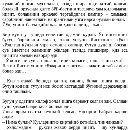
кулашиб юрган мусичалар, юзида шира юқи қотиб қолган
болакай, орзусида ҳатто бўй-бастини тасаввур ҳам қилолмаган
йигит, болакайни эркалаб тергайдиган кампир – ҳаммаси
саробнинг навбатдаги найрангидан ўзга нарса бўлмай қолди.
Йўқ, унинг барча қийноқлари ҳали олдинда экан.
Бир куни у тушида ёнаётган одамни кўрди. Ўт йигитнинг
бутун борлиғини ямлар, олов устуни йигитнинг кўкка
чўзилган қўллари узра осмонга сапчир, бутун дунёни босган
сув ёнаётган одамнинг оёқлари тагида пишқирар, қиз эса
йигитга хаёлан ёлворар эди:
– Ўзингизни сувга ташланг, тирик қоласиз, ташласангиз-чи!
Лекин йигит унинг сўзларини эшитмас, нажот истаб самога
боқар эди…
…Қиз эрталаб бошида қаттиқ санчиқ билан ишга келди.
Бутун хонани тутун иси босиб кетгандай бўғилиб деразаларни
очиб ташлади.
Бугун у одатига хилоф ҳолда ишга барвақт келган эди. Салдан
сўнг ҳамкасблари кела бошлашди.
Ишга ярим соатча кечикиб келган Носирни Ғайрат қарши
олди:
– Нима бўлди? Кўзларингиз киртайиб кетибди, тинчликми?
– Ухлолмадим, – руҳсиз жавоб берди йигит, – шу кунларда