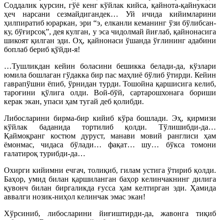
Соддалик қурсин, гўё кенг кўйлак кийса, қайнота-қайнукаси
ҳеч нарсани сезмайдигандек… Уй ичида кийимларини
ҳилпиратиб юраркан, эри “э, елканли кеманинг ўзи бўлибсан-
ку, бўғирсоқ”, дея кулган, у эса чидолмай йиғлаб, қайнонасига
шикоят қилган эди. Оҳ, қайнонаси ўшанда ўғлининг адабини
боплаб бериб қўйди-я!
…Тушликдан кейин боласини бешикка белади-да, кўзлари
юмила бошлаган гўдакка бир пас маҳлиё бўлиб ўтирди. Кейин
гаврапўшни ёпиб, ўрнидан турди. Тошойна қаршисига келиб,
тароғини қўлига олди. Вой-бўй, сартарошхонага бориши
керак экан, упаси ҳам тугай деб қолибди.
Либосларини бирма-бир кийиб кўра бошлади. Эҳ, қирмизи
кўйлак баданида тортилиб қолди. Тўлишибди-да…
Қаймоқранг костюм дуруст, манави мовий ранглиси ҳам
ёмонмас, чидаса бўлади… фақат… шу… бўкса томони
ғалатироқ турибди-да…
Охирги кийимни ечгач, толиқиб, гилам устига ўтириб қолди.
Баҳор, умид билан қаршиланган баҳор келинчакнинг дилига
қувонч билан биргаликда ғусса ҳам келтирган эди. Ҳамида
аввалги нозик-ниҳол келинчак эмас экан!
Хўрсиниб, либосларини йиғиштирди-да, жавонга тиқиб