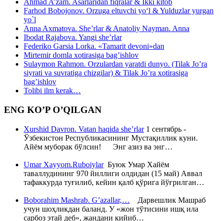
Ahmad A’zam. Asarlaridan fiqralar & Ikki kitob
Farhod Bobojonov. Orzuga eltuvchi yo‘l & Yulduzlar yurgan
yo`l
Anna Axmatova. She’rlar & Anatoliy Nayman. Anna
Ibodat Rajabova. Yangi she’rlar
Federiko Garsia Lorka. «Tamarit devoni»dan
Mirtemir domla xotirasiga bag’ishlov
Sulaymon Rahmon. Orzulardan yaratdi dunyo. (Tilak Jo’ra
siyrati va suvratiga chizgilar) & Tilak Jo’ra xotirasiga
bag’ishlov
Tolibi ilm kerak…
ENG KO’P O’QILGAN
Xurshid Davron. Vatan haqida she’rlar
1 сентябрь -
Ўзбекистон Республикасининг Мустақиллик куни.
Айём муборак бўлсин! Энг азиз ва энг…
Umar Xayyom.Ruboiylar
Буюк Умар Хайём
таваллудининг 970 йиллиги олдидан (15 май) Аввал
тафаккурда туғилиб, кейин қалб қўрига йўғрилган…
Boborahim Mashrab. G’azallar,…
Дарвешлик Машраб
учун шоҳликдан баланд. У «жон тўтисини ишқ ила
сарбоз этай деб», жандани кийиб…