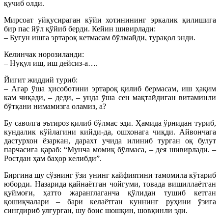
қучиб олди.
Мирсоат уйқусираган кўйи хотинининг эркалик қилишига
бир пас йўл қўйиб берди. Кейин шивирлади:
– Бугун ишга эртароқ кетмасам бўлмайди, турақол энди.
Келинчак норозиланди:
– Нуқул иш, иш дейсиз-а….
Йигит жиддий туриб:
– Агар ўша ҳисоботини эртароқ қилиб бермасам, иш ҳақим
кам чиқади, – деди, – унда ўша сен мақтайдиган витаминли
бўтқани нимамизга оламиз, а?
Бу саволга эътироз қилиб бўлмас эди. Ҳамида ўрнидан туриб,
кундалик кўйлагини кийди-да, ошхонага чиқди. Айвончага
дастурхон ёзаркан, дарахт учида илиниб турган оқ булут
парчасига қараб: “Мунча момиқ бўлмаса, – дея шивирлади. –
Ростдан ҳам баҳор келибди”.
Биргина шу сўзнинг ўзи унинг кайфиятини тамомила кўтариб
юборди. Назарида қайнаётган чойгуми, товада вишиллаётган
қуймоғи, ҳатто жаранглаганча қўлидан тушиб кетган
қошиқчалари – бари келаётган куннинг руҳини ўзига
сингдириб улгурган, шу боис шошқин, шовқинли эди.