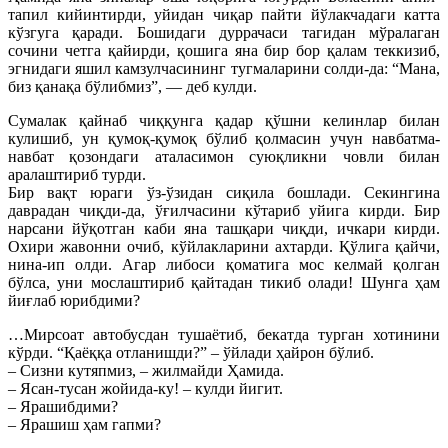
тапил кийинтирди, уйидан чиқар пайти йўлакчадаги катта
кўзгуга қаради. Бошидаги дуррачаси тагидан мўралаган
сочини четга қайирди, қошига яна бир бор қалам теккизиб,
эгнидаги яшил камзулчасининг тугмаларини солди-да: “Мана,
биз қанақа бўлибмиз”, — деб кулди.
Сумалак қайнаб чиққунга қадар қўшни келинлар билан
кулишиб, ун қумоқ-қумоқ бўлиб қолмасин учун навбатма-
навбат қозондаги аталасимон суюқликни човли билан
аралаштириб турди.
Бир вақт юраги ўз-ўзидан сиқила бошлади. Секингина
даврадан чиқди-да, ўғилчасини кўтариб уйига кирди. Бир
нарсани йўқотган каби яна ташқари чиқди, ичкари кирди.
Охири жавонни очиб, кўйлакларини ахтарди. Қўлига қайчи,
нина-ип олди. Агар либоси қоматига мос келмай қолган
бўлса, уни мослаштириб қайтадан тикиб олади! Шунга ҳам
йиғлаб юрибдими?
…Мирсоат автобусдан тушаётиб, бекатда турган хотинини
кўрди. “Қаёққа отланишди?” – ўйлади ҳайрон бўлиб.
– Сизни кутяпмиз, – жилмайди Ҳамида.
– Ясан-тусан жойида-ку! – кулди йигит.
– Ярашибдими?
– Ярашиш ҳам гапми?