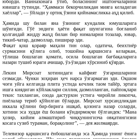
юборди. Ваннахонага ўтиб, боласининг иштончаларини
ювишга тутинди. “Ҳаммаси бекорчиликдан мияга келадиган
хаёллар”, — ўйлади у ортиқ ўзини қийнамасликка аҳд қилиб.
Ҳамида шу билан яна ўзининг кундалик юмушларига
шўнғиди. Гўё эндиги ҳаёти фақат шунгагина боғланиб
қолгандай жидду жаҳд билан бир нималарни тозалар, ювар,
тикиб-чатар, дазмоллар, пиширар эди.
Фақат қош қораяр маҳали тин олар, одатича, беихтиёр
сурмасини қўлига олиб, тошойна қаршисига келаркан,
тўлиша бошлаган қомати, осила бошлаган бағбақаларига
назари тушиб юраги ачишар, ўз-ўзидан хўрсиниб қўярди.
Лекин Мирсоат хотинидаги кайфият ўзгаришларини
сезмасди. Чунки зоҳиран ҳеч нарса ўзгармаган эди. Оқшом
чоғи уйга келганда плита устида кечлик таом тайёр, эртага
ишга киядиган кўйлаклари силлиқ дазмолланган, пайпоқлари
текис тахланган, озода дастурхон устига чиройли ликопча,
пиёлалар териб қўйилган бўларди. Мирсоат хурсандликдан
иккала қўлини бир-бирига ишқаб, қозонга назар соларди,
хотини эса худди ёш болани кўндирмоқчи бўлгандек: “Мана
ҳозир, кийим алмаштириб чиққунингизча овқатингизни
косага сузиб тураман, борақолинг”, — дея жилмаярди.
Телевизор қаршисига ёнбошлаганда эса Ҳамида унинг ёнига