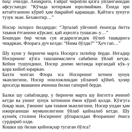
баҳс очилди. Аниқроғи, Ғайрат чиройли қизга уйланганидан
афсусланди: “Кўчада хотиржам юролмайман. Ёнида эри
кетаётганини кўриб ҳам бақрайиб қарашади. Қайтага хунуги
тузук экан. Бехавотир…”
Носир эътироз билдирди: “Эрталаб уйғониб ёнингда битта
таъвия ётганини кўрсанг, қай аҳволга тушасан–у…”
Бошидан бир челак сув ағдарилгандек бўлиб ташқарига
чиқаркан, Флорага дуч келди: “Нима бўлди?” “Ҳеч гап…”
Шу куни у биринчи марта Носирга эътибор берди. Негадир
Носирнинг кўзга ташланмаслиги сабабини ўйлаб кетди.
Кейин тушундики, Носир доимо мотамда юргандай кўк–у
қора кийиб юраркан.
Бахти чопган Флора эса Носирнинг хотини хунук
эканлигини, Носир ноиложликдан уйланиб қўйиб, ҳозир
аросатда яшашини ачиниш билан гапириб берди.
Балки шу сабаблидир, у биринчи марта шу йигитга ачиниб
кетди ва унинг хунук хотинини ёмон кўриб қолди. Кўзгуга
боқар экан, ўзининг ҳам таъвия эканлигини, Носир ундан ҳам
ижирғаниши мумкинлигини ўйлаб қийналиб кетди. Шу
куниёқ столини Носирнинг рўпарасидан Флоранинг ёнига
сурдириб олди.
Кошки шу билан қийноқлар тугаган бўлса?