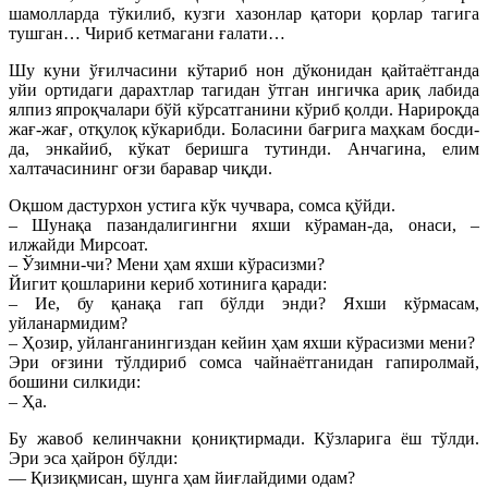
шамолларда тўкилиб, кузги хазонлар қатори қорлар тагига
тушган… Чириб кетмагани ғалати…
Шу куни ўғилчасини кўтариб нон дўконидан қайтаётганда
уйи ортидаги дарахтлар тагидан ўтган ингичка ариқ лабида
ялпиз япроқчалари бўй кўрсатганини кўриб қолди. Нарироқда
жағ-жағ, отқулоқ кўкарибди. Боласини бағрига маҳкам босди-
да, энкайиб, кўкат беришга тутинди. Анчагина, елим
халтачасининг оғзи баравар чиқди.
Оқшом дастурхон устига кўк чучвара, сомса қўйди.
– Шунақа пазандалигингни яхши кўраман-да, онаси, –
илжайди Мирсоат.
– Ўзимни-чи? Мени ҳам яхши кўрасизми?
Йигит қошларини кериб хотинига қаради:
– Ие, бу қанақа гап бўлди энди? Яхши кўрмасам,
уйланармидим?
– Ҳозир, уйланганингиздан кейин ҳам яхши кўрасизми мени?
Эри оғзини тўлдириб сомса чайнаётганидан гапиролмай,
бошини силкиди:
– Ҳа.
Бу жавоб келинчакни қониқтирмади. Кўзларига ёш тўлди.
Эри эса ҳайрон бўлди:
— Қизиқмисан, шунга ҳам йиғлайдими одам?