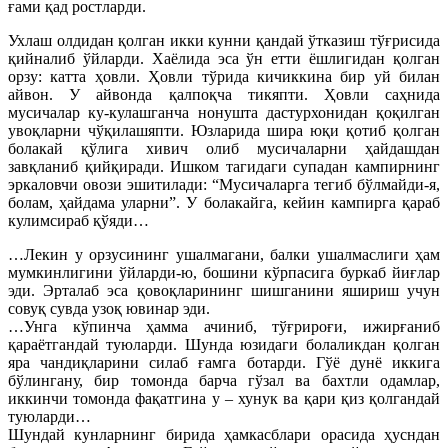
ғами қад ростларди.
Ухлаш олдидан қолган икки кунни қандай ўтказиш тўғрисида
қийналиб ўйларди. Хаёлида эса ўн етти ёшлигидан қолган
орзу: катта ҳовли. Ҳовли тўрида кичиккина бир уй билан
айвон. У айвонда қалпоқча тикяпти. Ҳовли саҳнида
мусичалар ку-кулашганча нонушта дастурхонидан қоқилган
увоқларни чўқилашяпти. Юзларида шира юқи қотиб қолган
болакай қўлига хивич олиб мусичаларни ҳайдашдан
завқланиб қийқиради. Ишком тагидаги супадан кампирнинг
эркаловчи овози эшитилади: “Мусичаларга тегиб бўлмайди-я,
болам, ҳайдама уларни”. У болакайга, кейин кампирга қараб
кулимсираб қўяди…
…Лекин у орзусининг ушалмагани, балки ушалмаслиги ҳам
мумкинлигини ўйларди-ю, бошини кўрпасига буркаб йиғлар
эди. Эрталаб эса қовоқларининг шишганини яшириш учун
совуқ сувда узоқ ювинар эди.
…Унга кўпинча ҳамма ачиниб, тўғрироғи, ижирғаниб
қараётгандай туюларди. Шунда юзидаги болаликдан қолган
яра чандиқларини силаб ғамга ботарди. Гўё дунё иккига
бўлингану, бир томонда барча гўзал ва бахтли одамлар,
иккинчи томонда фақатгина у – хунук ва қари қиз қолгандай
туюларди…
Шундай кунларнинг бирида ҳамкасблари орасида ҳусндан