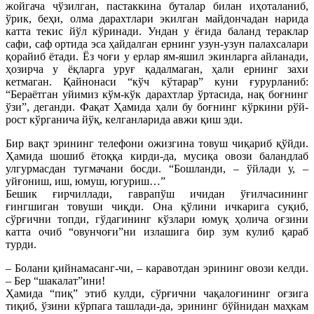
жойгача чўзилган, пастаккина буталар билан иҳоталаниб,
ўрик, беҳи, олма дарахтлари экилган майдончадан нарида
катта текис йўл кўринади. Ундан у ёғида баланд тераклар
сафи, саф ортида эса ҳайдалган ернинг узун-узун палахсалари
қорайиб ётади. Ёз чоғи у ерлар ям-яшил экинларга айланади,
ҳозирча у ёқларга уруғ қадалмаган, ҳали ернинг захи
кетмаган. Қайнонаси “кўч кўтарар” куни ғурурланиб:
“Бераётган уйимиз кўм-кўк дарахтлар ўртасида, нақ боғнинг
ўзи”, деганди. Фақат Ҳамида ҳали бу боғнинг кўркини рўй-
рост кўрганича йўқ, келганларида авжи қиш эди.
Бир вақт эрининг телефони ожизгина товуш чиқариб қўйди.
Ҳамида шошиб ётоққа кирди-да, мусиқа овози баландлаб
улгурмасдан тугмачани босди. “Бошланди, – ўйлади у, –
уйғониш, иш, юмуш, югуриш…”
Бешик ғирчиллади, гаврапўш ичидан ўғилчасининг
ғингшиган товуши чиқди. Она қўлини ичкарига суқиб,
сўрғични топди, гўдагининг кўзлари юмуқ ҳолича оғзини
катта очиб “овунчоғи”ни излашига бир зум кулиб қараб
турди.
– Болани қийнамасанг-чи, – каравотдан эрининг овози келди.
– Бер “шакалат”ини!
Ҳамида “пиқ” этиб кулди, сўрғични чақалоғининг оғзига
тиқиб, ўзини кўрпага ташлади-да, эрининг бўйнидан маҳкам